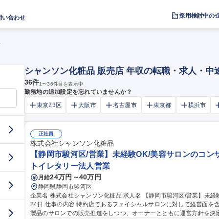
採用検討中の
問い合わせ
収
シャンソン化粧品 販売店 年収の転職・求人・中
36
件
1
〜
36
件目を表示中
勤務地の追加設定を忘れていませんか？
東京23区
大阪市
名古屋市
東京都
横浜市
正社員
株式会社シャンソン化粧品
【静岡市駿河区/営業】未経験OK/美容サロンのコンサル
トイレタリー法人営業
24万円～40万円
月給
静岡県静岡市駿河区
企業名 株式会社シャンソン化粧品 求人名 【静岡市駿河区/営業】未経験OK/美容サロンのコンサルティング/年休1
24日 仕事の内容 特約店であるフェイシャルサロンに対して経営面を含めトータルにサポートしていきます。自社
製品のサロンでの販売推進をしつつ、オーナーとともに運営方針を決