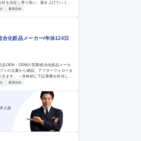
方針を決定し寄り添い、築き上げていく仕
み
服装自由
・短期／中長期的な計画策定／目標設計。商
って行うセミナーの計画（消費者が抱える疑
 募集職種 【京都市/営
総合化粧品メーカー/年休124日
業務を担当して
ODM製品の提案営業を担当 ■開発・製造・
み
服装自由
の依頼、資材選定、スケジュール調整、納品
★顧客の“つくりたい”をカタチにする提案営
求人探