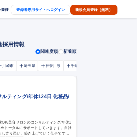
企業様
登録者専用サイトへログイン
新規会員登録（無料）
途採用情報
関連度順
新着順
川崎市
埼玉県
神奈川県
千葉市
大阪府
千葉県
ティング/年休124日 化粧品/
定し寄り添い、築き上げていく仕事です。