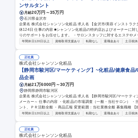
ンサルタント
20万円～35万円
月給
石川県金沢市
企業名 株式会社シャンソン化粧品 求人名 【金沢市/美容インストラクター】未経験◎化粧品・メイク好き活躍/年
休124日 仕事の内容 ■シャンソン化粧品の特約店およびオーナーに対して、お客様に満足してもらえるサロンづく
りのサポートをお任せします。 ・サロンスタッフに対するエステやメークの
およびお客様に対するセミナーの実施 ・イベント企画：メイクアップ
年間休日120日以上
資格取得支援あり
転勤なし
退職金あり
土日祝休
の応援、セミナーの実施 等 ※変更の範囲：当社の定める業務 ◎入
から接客作法までしっ かりと学べる研修が充実。本社敷地内に工場を
為、自信を持ってお客様に向き合えます。 募集職種 【金沢市/美容インストラクター】未経験◎化粧品・メイク好
正社員
き活躍/年休124日
株式会社シャンソン化粧品
【静岡市駿河区/マーケティング】~化粧品/健康食品/
品企画
21万6000円～30万円
月給
静岡県静岡市駿河区
企業名 株式会社シャンソン化粧品 求人名 【静岡市駿河区/マーケティング】～化粧品/健康食品/OEMの総合化粧品
メーカー～ 仕事の内容 ・化粧品の市場調査（一般・当社サロン） ・当社化粧品の企画 ・販売促進活動 ・各イベ
ント、ＰＲ活動全般 ・商品広報 変更範囲：当社業務全般 募集職種 【静岡市駿河区/マーケティング】～化粧品/健
康食品/OEMの総合化粧品メーカー～
年間休日120日以上
資格取得支援あり
転勤なし
退職金あり
土日祝休
正社員
株式会社シャンソン化粧品