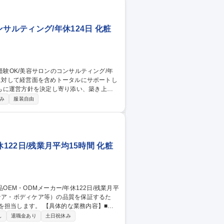
サルティング/年休124日 化粧
もに運営方針を決定し寄り添い、築き上げ
み
服装自由
取組み ・短期／中長期的な計画策定／目標
一体となって行うセミナーの計画（消費者が
ながら行います） 募集職種 【石
4日
122日/残業月平均15時間 化粧
体的な業務内容】■原
チェック（温度管理・攪拌条件・充填状態な
し
退職金あり
土日祝休み