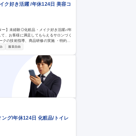
ク好き活躍 /年休124日 美容コ
技術指導、商品研修の実施 ・特約店
コンテストの企画･開催や各店舗のフェア
み
服装自由
社後は、美容の基礎知識、商品知識、施術方法
構え、安全性を追求した製 品を扱っている
グ/年休124日 化粧品/トイレ