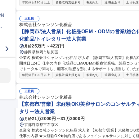
【具体的な仕事内容】※1日1～3件の訪問、担当顧客数30件程度／日
年間休日120日以上
資格取得支援あり
転勤なし
退職金あり
土日祝休
セミナー開催、サロンオーナーと課題解消に向けた取組み ・短期／
含むメンバー育成／サロンの集客施策検討 ・地域一体となって行うセ
日制
に対する説明会を実施。年に2回程度、地域の関係者と協力しながら行います） 募集職種 【静岡市
正社員
未経験OK/美容サロンのコンサルティング/年休124日
株式会社シャンソン化粧品
し
【静岡市/法人営業】化粧品OEM・ODMの営業/総合
化粧品/トイレタリー法人営業
25万円～42万円
月給
静岡県静岡市駿河区
企業名 株式会社シャンソン化粧品 求人名 【静岡市/法人営業】化粧品OEM・ODMの営業/総合化粧品メーカー/年
間休日124日 仕事の内容 化粧品OEM/ODMの提案営業職。製品コンセプトの立案から納品、アフターフォローま
でトータルで関与し、顧客の理想を形にするサポートを担当していただきます。 ～具体的に下記
いただきます～ ■企業ニーズをもとに製品コンセプトを立案し、OEM/
年間休日120日以上
資格取得支援あり
転勤なし
退職金あり
土日祝休
資材調達・納品まで一貫対応し、プロジェクトを推進 ■サンプル試作
後のアフターフォローを実施 ■市場トレンドや競合製品の調査も担当 
業に挑戦したい方、大歓迎です★ 募集職種 【静岡市/法人営業】化粧品OEM・ODMの営業/総合化粧品メーカー/年
正社員
間休日124日
株式会社シャンソン化粧品
【京都市/営業】未経験OK/美容サロンのコンサルティン
タリー法人営業
21万2000円～31万2000円
月給
京都府京都市右京区
企業名 株式会社シャンソン化粧品 求人名 【京都市/営業】未経験OK/美容サロンのコンサルティング/年休124日
仕事の内容 ★未経験OK★特約店であるフェイシャルサロンに対して