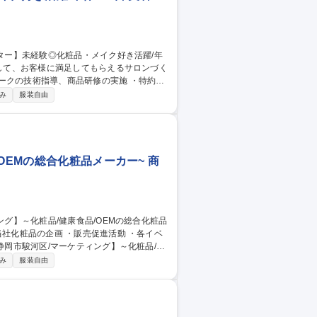
技術指導、商品研修の実施 ・特約店
コンテストの企画･開催や各店舗のフェア
み
服装自由
社後は、美容の基礎知識、商品知識、施術方法
構え、安全性を追求した製 品を扱っている
OEMの総合化粧品メーカー~ 商
み
服装自由