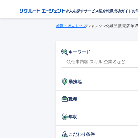
求人を探す
サービス紹介
転職成功ガイド
お
転職・求人トップ
/
シャンソン化粧品 販売店 年
キーワード
勤務地
職種
年収
こだわり条件