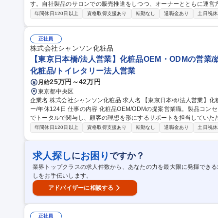
す。自社製品のサロンでの販売推進をしつつ、オーナーとともに運営
事です。 【具体的な仕事内容】※1日1～3件の訪問、担当顧客数30件程度／日 ・技術／知識の習得に向けた研修
年間休日120日以上
資格取得支援あり
転勤なし
退職金あり
土日祝休
会実施 ・セミナー開催、サロンオーナーと課題解消に向けた取組み 
品研修を含むメンバー育成／サロンの集客施策検討 ・地域一体とな
問/不明点に対する説明会を実施。年に2回程度、地域の関係者と協力しながら行います）
正社員
業】未経験OK/美容サロンのコンサルティング/年休124日
株式会社シャンソン化粧品
【東京日本橋/法人営業】化粧品OEM・ODMの営業/
化粧品/トイレタリー法人営業
25万円～42万円
月給
東京都中央区
企業名 株式会社シャンソン化粧品 求人名 【東京日本橋/法人営業】化粧品OEM・ODMの営業/総合化粧品メーカ
ー/年休124日 仕事の内容 化粧品OEM/ODMの提案営業職。製品コンセプトの立案から納品、アフターフォローま
でトータルで関与し、顧客の理想を形にするサポートを担当していただきます。 ～具体的に下記
いただきます～ ■企業ニーズをもとに製品コンセプトを立案し、OEM/
年間休日120日以上
資格取得支援あり
転勤なし
退職金あり
土日祝休
資材調達・納品まで一貫対応し、プロジェクトを推進 ■サンプル試作
後のアフターフォローを実施 ■市場トレンドや競合製品の調査も担当 
業に挑戦したい方、大歓迎です★ 募集職種 【東京日本橋/法人営業】化粧品OEM・ODMの営業/総合化粧品メーカ
求人探し
お困り
に
ですか？
ー/年休124日
業界トップクラスの求人件数から、あなたの力を最大限に発揮できる
しをお手伝いします。
アドバイザーに相談する
正社員