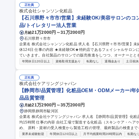
為、自信を持ってお客様に向き合えます。 募集職種 【松山市/美容インストラクター】未経験◎化粧品・メイク好
正社員
き活躍/年休124日
株式会社シャンソン化粧品
【石川県野々市市/営業】未経験OK/美容サロンのコン
品/トイレタリー法人営業
21万2000円～31万2000円
月給
石川県野々市市
企業名 株式会社シャンソン化粧品 求人名 【石川県野々市市/営業】未経験OK/美容サロンのコンサルティング/年
休124日 仕事の内容 ★未経験OK★特約店であるフェイシャルサロンに対して経営面を含めトータルにサポートし
ていきます。自社製品のサロンでの販売推進をしつつ、オーナーとと
ていく仕事です。 【具体的な仕事内容】※1日1～3件の訪問、担当顧客数30件程度／日 ・技術／知識の習得に向
年間休日120日以上
資格取得支援あり
転勤なし
退職金あり
土日祝休
けた研修会実施 ・セミナー開催、サロンオーナーと課題解消に向けた
設計。商品研修を含むメンバー育成／サロンの集客施策検討 ・地域
抱える疑問/不明点に対する説明会を実施。年に2回程度、地域の関係者と協力し
正社員
川県野々市市/営業】未経験OK/美容サロンのコンサルティング/年休12
株式会社ケアリングジャパン
【静岡市/品質管理】化粧品OEM・ODMメーカー/年休
品品質管理
21万2900円～35万2000円
月給
静岡県静岡市駿河区
企業名 株式会社ケアリングジャパン 求人名 【静岡市/品質管理】化粧品OEM・ODMメーカー/年休122日/残業月平
均15時間 仕事の内容 自社工場で製造する化粧品（スキンケア・ヘアケア・ボディケア等）の品質を保証するた
め、 原料・資材の受入検査から製造工程の管理、最終製品の検査までを担当します。 【具
料・資材の受入検査（外観・pH・粘度・比重など）■製造工程の品質
業界未経験歓迎
年間休日120日以上
月平均残業時間20時間以内
転勤な