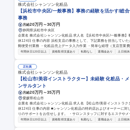
株式会社シャンソン化粧品
【浜松市中央区/一般事務】事務の経験を活かす/総合化
事務
20万円～30万円
月給
静岡県浜松市中央区
企業名 株式会社シャンソン化粧品 求人名 【浜松市中央区/一般事務】事務の経験を活かす/総合化粧品メーカー/年
休124日 仕事の内容 浜松支店の事務として、下記業務を担当していただきます。 ・来客・電話対応、荷物発送・
郵便受付業務 ・化粧品売上データ入力作業 ・簡単な経理（支店営業費・出張旅費・会議費用の管理・社内備品管
理） ・営業及び美容インストラクターの事務サポート業務、特約店の
年間休日120日以上
資格取得支援あり
転勤なし
退職金あり
土日祝休
析データ作成、その他 ・新商品会議においての化粧品・拡販物の管理
変更範囲：当社業務全般 募集職種 【浜松市中央区/一般事務】事務の経験を活かす/総合化粧品メーカー/年休124
日
正社員
株式会社シャンソン化粧品
【松山市/美容インストラクター】未経験 化粧品・メイ
ンサルタント
20万円～35万円
月給
愛媛県松山市
企業名 株式会社シャンソン化粧品 求人名 【松山市/美容インストラクター】未経験◎化粧品・メイク好き活躍/年
休124日 仕事の内容 ■シャンソン化粧品の特約店およびオーナーに対して、お客様に満足してもらえるサロンづく
りのサポートをお任せします。 ・サロンスタッフに対するエステやメークの
およびお客様に対するセミナーの実施 ・イベント企画：メイクアップ
年間休日120日以上
資格取得支援あり
転勤なし
退職金あり
土日祝休
の応援、セミナーの実施 等 ※変更の範囲：当社の定める業務 ◎入
から接客作法までしっ かりと学べる研修が充実。本社敷地内に工場を