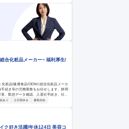
果の記録・分析・改善提案 ■不具合発生時
書管理 ■顧客（化粧品メーカー）からの品質
の総合化粧品メーカー~ 福利厚生/
、社員からの問い合わせ対応 ■健康診断や福
金あり
土日祝休み
服装自由
河区/労務担
ク好き活躍/年休124日 美容コ