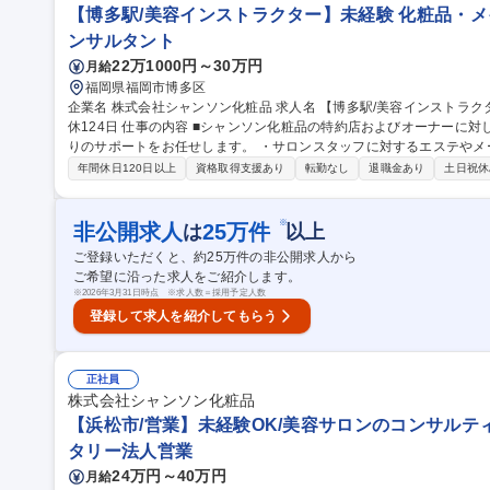
【博多駅/美容インストラクター】未経験 化粧品・メイ
ンサルタント
22万1000円～30万円
月給
福岡県福岡市博多区
企業名 株式会社シャンソン化粧品 求人名 【博多駅/美容インストラクター】未経験◎化粧品・メイク好き活躍♪/年
休124日 仕事の内容 ■シャンソン化粧品の特約店およびオーナーに対して、お客様に満足してもらえるサロンづく
りのサポートをお任せします。 ・サロンスタッフに対するエステやメークの
およびお客様に対するセミナーの実施 ・イベント企画：メイクアップ
年間休日120日以上
資格取得支援あり
転勤なし
退職金あり
土日祝休
の応援、セミナーの実施 等 ※変更の範囲：当社の定める業務 ◎入
から接客作法までしっ かりと学べる研修が充実。本社敷地内に工場を
為、自信を持ってお客様に向き合えます。 募集職種 【博多駅/美容インストラクター】未経験◎化粧品・メイク好
※
非公開求人
25
万件
は
以上
き活躍♪/年休124日
ご登録いただくと、約
25
万件の非公開求人から
ご希望に沿った求人をご紹介します。
※
2026年3月31日時点 ※求人数＝採用予定人数
登録して求人を紹介してもらう
正社員
株式会社シャンソン化粧品
【浜松市/営業】未経験OK/美容サロンのコンサルティン
タリー法人営業
24万円～40万円
月給