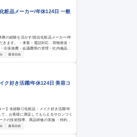
粧品メーカー/年休124日 一般
事務サポート ・特約店のデータ管理及び分
み
服装自由
 ・化粧品・健康食品の受発注・出荷の管理
ク好き活躍/年休124日 美容コ
技術指導、商品研修の実施 ・特約店
コンテストの企画･開催や各店舗のフェア
み
服装自由
社後は、美容の基礎知識、商品知識、施術方法
構え、安全性を追求した製 品を扱っている