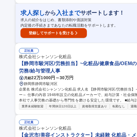
ど）■製品の各種試験（微生物検査、安定性試験、官能評価）■試験結
の原因究明・再発防止策の立案 ■工場内の衛生管理・GMPに基づく文
問い合わせ対応 ■社内（製造・研究開発・営業）との連携・調整 募集職種 【静岡市/品質管理】化粧品OEM・OD
求人探し
入社まで
から
サポートします！
Mメーカー/年休122日/残業月平均15時間
求人の紹介をはじめ、書類添削や面談対策
内定後の手続きまであなたの転職活動をサポートします。
登録してサポートを受ける
正社員
株式会社シャンソン化粧品
【静岡市駿河区/労務担当】~化粧品/健康食品/OEM
労務/給与管理人事
22万1000円～30万円
月給
静岡県静岡市駿河区
企業名 株式会社シャンソン化粧品 求人名 【静岡市駿河区/労務担当】～化粧品/健康食品/OEMの総合化粧品メーカ
ー～ 仕事の内容 1946年設立の化粧品メーカーで、給与計算・社会保険手続き等の労務業務をお任せします。静岡
本社で人事労務の基礎から専門性を磨ける安定した環境です。 ■給与計算、勤怠データ確認、入退社手続き、社会
保険・雇用保険の各種手続きを担当 ■就業規則や労務関連書類の管理
業界未経験歓迎
年間休日120日以上
資格取得支援あり
転勤なし
退職
利厚生、社内制度運用など人事総務領域も幅広く経験 変更範囲：当社業務全般 募集職種 【静岡市駿
当】～化粧品/健康食品/OEMの総合化粧品メーカー～
正社員
株式会社シャンソン化粧品
【金沢市/美容インストラクター】未経験 化粧品・メイ