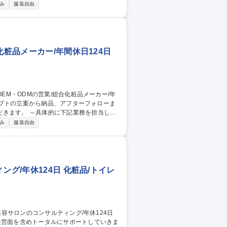
 ・技術／知識の習得に向けた研修会実施 ・
み
服装自由
中長期的な計画策定／目標設計。商品研修を
ミナーの計画（消費者が抱える疑問/不明点
駿河区/営業】
化粧品メーカー/年間休日124日
業務を担当して
ODM製品の提案営業を担当 ■開発・製造・
み
服装自由
の依頼、資材選定、スケジュール調整、納品
★顧客の“つくりたい”をカタチにする提案営
グ/年休124日 化粧品/トイレ
経営面を含めトータルにサポートしていきま