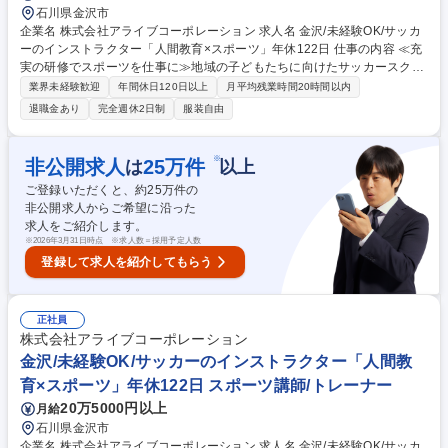
石川県金沢市
企業名 株式会社アライブコーポレーション 求人名 金沢/未経験OK/サッカ
ーのインストラクター「人間教育×スポーツ」年休122日 仕事の内容 ≪充
実の研修でスポーツを仕事に≫地域の子どもたちに向けたサッカースクー
ルの運営・指導をお任せします。明確な評価制度と段階的な研修があり、
業界未経験歓迎
年間休日120日以上
月平均残業時間20時間以内
未経験から教育のプロへ成長可能です。 ■スクール指導：幼児から小学生
退職金あり
完全週休2日制
服装自由
を対象に１クラス約１０から３０名へ指導（1回約60分程度） ■教室運
営：体験会の企画やチラシ配布を通じた会員獲得 ■イベント企画：（毎年
子どもの大きな成長に職員が感動する）合宿や大会の企画・運営 ★入会イ
※
非公開求人
25
万件
は
以上
ンセンティブ有！（1人の入会につき3,000円を支給） 募集職種 金沢/未経
ご登録いただくと、約
25
万件の
験OK/サッカーのインストラクター「人間教育×スポーツ」年休122日
非公開求人からご希望に沿った
求人をご紹介します。
※
2026年3月31日時点 ※求人数＝採用予定人数
登録して求人を紹介してもらう
正社員
株式会社アライブコーポレーション
金沢/未経験OK/サッカーのインストラクター「人間教
育×スポーツ」年休122日 スポーツ講師/トレーナー
20万5000円以上
月給
石川県金沢市
企業名 株式会社アライブコーポレーション 求人名 金沢/未経験OK/サッカ