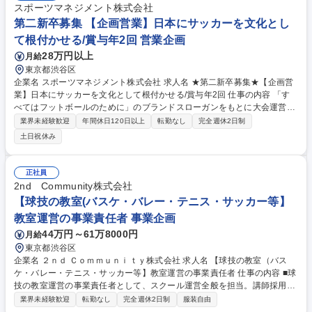
スポーツマネジメント株式会社
第二新卒募集 【企画営業】日本にサッカーを文化とし
て根付かせる/賞与年2回 営業企画
28万円以上
月給
東京都渋谷区
企業名 スポーツマネジメント株式会社 求人名 ★第二新卒募集★【企画営
業】日本にサッカーを文化として根付かせる/賞与年2回 仕事の内容 「す
べてはフットボールのために」のブランドスローガンをもとに大会運営や
その他チームマネジメントにおけるすべての営業・サッカー界での新規サ
業界未経験歓迎
年間休日120日以上
転勤なし
完全週休2日制
ービスの構築・企画・提案を行っていただきます。 【業務例】■宿泊型サ
土日祝休み
ッカー大会の企画・集客・運営 ■サッカー合宿の手配 ■オフィシャルリー
グの事務局運営およびサッカー/フットサル大会等の運営代行 ■ユニフォー
ム/ウェア等物販販売 ■サッカーマーケットでの販促企画■企業イベント運
正社員
営 ■その他チームマネジメント、サッカー界の新規サービス全般 ※業務内
2nd Community株式会社
容の変更の範囲:当社業務全般 募集職種 ★第二新卒募集★【企画営業】日
【球技の教室(バスケ・バレー・テニス・サッカー等】
本にサッカーを文化として根付かせる/賞与年2回
教室運営の事業責任者 事業企画
44万円～61万8000円
月給
東京都渋谷区
企業名 ２ｎｄ Ｃｏｍｍｕｎｉｔｙ株式会社 求人名 【球技の教室（バス
ケ・バレー・テニス・サッカー等】教室運営の事業責任者 仕事の内容 ■球
技の教室運営の事業責任者として、スクール運営全般を担当。講師採用や
人員差配、カリキュラム策定、講師の代講手配、スタジオ管理等、体験入
業界未経験歓迎
転勤なし
完全週休2日制
服装自由
会率向上、生徒対応、マネジメント等幅広くご担当いただきます。 ■数字