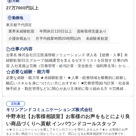
月給
27万7000円以上
勤務地
東京都千代田区
業界未経験歓迎
年間休日120日以上
資格取得支援あり
介護休暇あり
月平均残業時間20時間以内
未経験者歓迎
住宅手当あり
時短勤務あり
退職金あり
在宅OK
賞与あり
仕事の内容
育休あり
完全週休2日制
交通費支給
土日祝休み
寮・社宅あり
企業名 株式会社日立医薬情報ソリューションズ 求人名 【総務・人事】未
経験歓迎/日立グループ/組織運営を支えるゼネラリストを目指す 仕事の内
容 入社直後は労務（労務管理・給与計算・安全衛生・福利厚生等）からお
任せいたします。将来は総務・採用・教育業務へ守備範囲を広げ、組織運
必要な経験・能力等
営を支えるゼネラリストをめざせます。 ・初期業務：労働時間管理、給与
必要な経験・能力等 ★未経験歓迎！ ★人事・総務領域を横断的に経験し
計算、社会保険対応、福利厚生管理、安全衛生、健康経営推進等をお任せ
幅広いスキルを身につけたい方におすすめ！ ■労務管理(給与計算・社会保
します。ご経験に応じて、休職者管理など、幅広く経験を積んでいただき
険手続き・勤怠管理など)に関心があり主体的に取り組める方 ※労務経験
ます。 ・将来的な広がり：総務・採用・教育・税務対応・経営企画等。
者は早期にご活躍いただけます。 ■チームで仕事を推進できる方■将来は
★メンバーがマンツーマンで丁寧に教えるため、ご経験が浅くても安心！
マネジメント職として活躍したい 【尚可】■人事、労務、採用、教育業務
幅広く経験を積みたい意欲がある方に最適な環境です。 募集職種 【総
正社員
のご経験 ■労務管理（給与計算・社会保険手続き・勤怠管理など）の経験
キリンアンドコミュニケーションズ株式会社
務・人事】未経験歓迎/日立グループ/組織運営を支えるゼネラリストを目
■衛生管理者の資格をお持ちの方 学歴・資格 学歴：大学院 大学 高専 短大
指す
専修学校 高校 語学力： 資格：
中野本社【お客様相談室】お客様のお声をもとにより良
い商品づくりへ貢献 インバウンドコールスタッフ
≪★コミュニケーションを通してキリンのファンを増やしませんか？★≫ お客様のお声
をより良い商品づくりに活かしていく上で、窓口となるお客様相談室でのお仕事です。