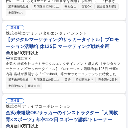
代のニーズに応えITサービス・HR事業を展開する当社にて、「仕事が楽
しいと、人生が楽しい。」というスローガンのもと、一緒に働きません
業界未経験歓迎
年間休日120日以上
転勤なし
在宅OK
完全週休2日制
か？貴方のご希望と適性に合わせて職種を相談していくポジションです！
土日祝休み
■HR事業：採用実施企業の開拓をお任せします。テレアポ～企業訪問・商
談を通して実際に担当者から採用ニーズをヒアリングし、最適なサービス
をご提案します。 ■デジタルリスク事業:インターネット上の誹謗中傷やネ
正社員
ガティブな情報が表示されてしまう企業に対して、「風評被害対策」とい
株式会社コナミデジタルエンタテインメント
うソリューションを提案。 募集職種 未経験OK★東京【オープンポジショ
【デジタルマーケティング/サッカータイトル】プロモ
ン】2008年に元サッカー選手の代表が創設
ーション活動/年休125日 マーケティング戦略企画
30万円以上
月給
東京都江東区
企業名 株式会社コナミデジタルエンタテインメント 求人名 【デジタルマ
ーケティング/サッカータイトル】プロモーション活動/年休125日 仕事の
内容 当社が展開する『eFootball』等のサッカーコンテンツに特化したマ
ーケティング担当として、タイトルの魅力を国内外のユーザーへ最大限届
業界未経験歓迎
年間休日120日以上
英語
時短勤務あり
完全週休2日制
けるためのプロモーション活動を推進いただきます。 ゲーム業界経験者は
土日祝休み
服装自由
もちろん、Web系事業会社・広告代理店出身の方など、幅広く活躍してい
ます。【詳細】■ユーザー視点／ファネル別のコミュニケーション戦略の
企画・実行：サッカーファンに響くクリエイティブ・動画・SNS施策・イ
正社員
ンフルエンサー施策など■目的達成に必要なKPI設定とPDCA推進■サッカ
株式会社アライブコーポレーション
ー選手やサッカークラブとの連動施策などの企画・実行■広告代理店や制
金沢/未経験OK/サッカーのインストラクター「人間教
作会社・外部パートナーとの連携／ディレクション 募集職種 【デジタル
育×スポーツ」年休122日 スポーツ講師/トレーナー
マーケティング/サッカータイトル】プロモーション活動/年休125日
20万円以上
月給