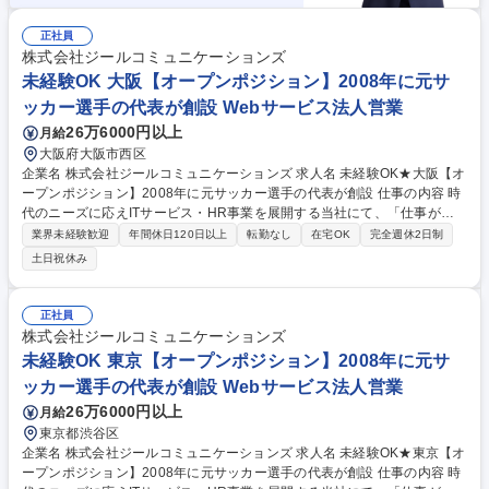
正社員
株式会社ジールコミュニケーションズ
未経験OK 大阪【オープンポジション】2008年に元サ
ッカー選手の代表が創設 Webサービス法人営業
26万6000円以上
月給
大阪府大阪市西区
企業名 株式会社ジールコミュニケーションズ 求人名 未経験OK★大阪【オ
ープンポジション】2008年に元サッカー選手の代表が創設 仕事の内容 時
代のニーズに応えITサービス・HR事業を展開する当社にて、「仕事が楽
しいと、人生が楽しい。」というスローガンのもと、一緒に働きません
業界未経験歓迎
年間休日120日以上
転勤なし
在宅OK
完全週休2日制
か？貴方のご希望と適性に合わせて職種を相談していくポジションです！
土日祝休み
■HR事業：採用実施企業の開拓をお任せします。テレアポ～企業訪問・商
談を通して実際に担当者から採用ニーズをヒアリングし、最適なサービス
をご提案します。 ■デジタルリスク事業:インターネット上の誹謗中傷やネ
正社員
ガティブな情報が表示されてしまう企業に対して、「風評被害対策」とい
株式会社ジールコミュニケーションズ
うソリューションを提案。 募集職種 未経験OK★大阪【オープンポジショ
未経験OK 東京【オープンポジション】2008年に元サ
ン】2008年に元サッカー選手の代表が創設
ッカー選手の代表が創設 Webサービス法人営業
26万6000円以上
月給
東京都渋谷区
企業名 株式会社ジールコミュニケーションズ 求人名 未経験OK★東京【オ
ープンポジション】2008年に元サッカー選手の代表が創設 仕事の内容 時