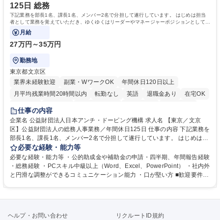
います。 学歴・資格 学歴：大学院 大学 高専 短大 専修学校 高校 語学力：
125日 総務
資格：
下記業務を部長1名、課長1名、メンバー2名で分担して遂行しています。 はじめは担当
者として業務を覚えていただき、ゆくゆくはリーダーやマネージャーポジションとして活
躍いただくことを期待しています。
月給
27万円～35万円
勤務地
東京都文京区
業界未経験歓迎
副業・WワークOK
年間休日120日以上
月平均残業時間20時間以内
転勤なし
英語
退職金あり
在宅OK
賞与あり
育休あり
完全週休2日制
交通費支給
土日祝休み
仕事の内容
食事補助あり
企業名 公益財団法人日本アンチ・ドーピング機構 求人名 【東京／文京
区】公益財団法人の総務人事業務／年間休日125日 仕事の内容 下記業務を
部長1名、課長1名、メンバー2名で分担して遂行しています。 はじめは担
当者として業務を覚えていただき、ゆくゆくはリーダーやマネージャーポ
必要な経験・能力等
ジションとして活躍いただくことを期待しています。 【総務・人事グルー
必要な経験・能力等 ・公的助成金や補助金の申請・四半期、年間報告経験
プの業務内容】 ・人事制度関連 ・採用活動 ・教育研修の企画、実行 ・勤
・総務経験 ・PCスキル中級以上（Word、Excel、PowerPoint） ・社内外
怠管理 ・官公庁への各種提出 ・法定の会議運営（評議員会、理事会） ・
と円滑な調整ができるコミュニケーション能力 ・口が堅い方 ■歓迎要件
コンプライアンス ・内部規程やルールの管理、整備、文書管理 ・契約関
・採用業務経験 ・英語に抵抗がない方 ・営業経験 学歴・資格 学歴：大学
連 ・衛生管理 ・防災関連・公的助成金の管理・オフィス、ファシリティ
院 大学 高専 短大 専修学校 高校 語学力： 資格：
管理 ・福利厚生関連 ・職員からの問合せ、相談対応 ・その他日常の総務
業務全般 募集職種 【東京／文京区】公益財団法人の総務人事業務／年間
ヘルプ・お問い合わせ
リクルートID規約
休日125日