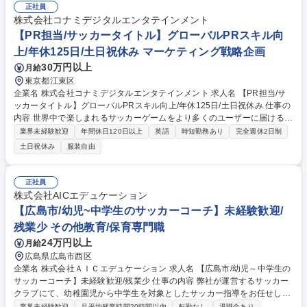
営に関するサッカーライセンスの監修及び管理業務 ■イベントやPR施策等
正社員
アクティビティに関するライセンサーとの調整、プロジェクト管理業務 募
株式会社コナミデジタルエンタテインメント
集職種 【サッカーゲーム ライセンス・アセット管理】業界未経験者歓迎/
【PR担当/サッカータイトル】グローバルPRスキル向
eFootball
上/年休125日/土日祝休み マーケティング戦略企画
30万円以上
月給
東京都江東区
企業名 株式会社コナミデジタルエンタテインメント 求人名 【PR担当/サ
ッカータイトル】グローバルPRスキル向上/年休125日/土日祝休み 仕事の
内容 世界中で楽しまれるサッカーゲームをより多くのユーザーに届けるP
R業務をお任せします。海外拠点と連携し、長年の開発・運営実績を活か
業界未経験歓迎
年間休日120日以上
英語
時短勤務あり
完全週休2日制
してブランド価値向上を推進します。サッカーゲーム専属を担当いただき
土日祝休み
服装自由
ます。 【詳細】※業務内容の変更範囲：当社の定める範囲※ ・サッカー
ゲームタイトルに関するプレスリリースの作成・配信 ・サッカーゲーム市
場を理解したうえでのPRプラン策定・実行 ・サッカー／ゲームメディア
正社員
とのリレーション構築、情報提供 ・サッカー選手・インフルエンサー・イ
株式会社AICエデュケーション
ベント取材対応・調整 ・海外拠点PR担当との連携（グローバル展開、英
【広島市/幼児~中学生のサッカーコーチ】未経験歓迎/
語コミュニケーション） 募集職種 【PR担当/サッカータイトル】グローバ
残業少 その他教育/保育専門職
ルPRスキル向上/年休125日/土日祝休み
24万円以上
月給
広島県広島市西区
企業名 株式会社ＡＩＣエデュケーション 求人名 【広島市/幼児～中学生の
サッカーコーチ】未経験歓迎/残業少 仕事の内容 弊社が運営するサッカー
クラブにて、幼稚園児から中学生を対象としたサッカー指導をお任せしま
す。指導法は確立されているため、高いサッカースキルよりも子どもたち
業界未経験歓迎
月平均残業時間20時間以内
転勤なし
退職金あり