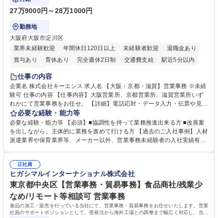
27万9000円～28万1000円
勤務地
大阪府大阪市淀川区
業界未経験歓迎
年間休日120日以上
未経験者歓迎
退職金あり
賞与あり
育休あり
完全週休2日制
交通費支給
駅近5分以内
土日祝休み
仕事の内容
企業名 株式会社キーエンス 求人名 【大阪・京都・滋賀】営業事務 ※未経
験可 仕事の内容 【仕事内容】大阪営業所、京都営業所、滋賀営業所いず
れかにて営業事務をお任せ。 【詳細】電話応対・データ入力・伝票や見積
の作成・カタログ送付・来客対応・営業所内で発生する事務業務や業務改
必要な経験・能力等
善をお任せ。 【教育制度】ご入社後、育成担当とペアになりながらOJTに
必要な経験・能力等 【必須】■協調性を持って業務推進出来る方 ■改善案
て業務を覚えていただくことが可能です。業務システムがきちんと構築さ
を出しながら、主体的に業務を進めて行ける方 【過去のご入社事例】人材
れているため、スムーズに仕事に慣れることができる環境です。また、
派遣業界や保育業界等、メーカー以外、営業事務未経験者の入社実績有
「チームで成果を出す文化」があり、良いやり方を積極的に共有しながら
【当社の事務職について】単なる事務ではなく主体性を発揮したサポート
常に改善を目指す風土のため、安心して業務に取り組んでいただけます。
により、キーエンスの付加価値向上に貢献します。ベースの定型業務に加
募集職種 【大阪・京都・滋賀】営業事務 ※未経験可
正社員
えて、お客様や社員の状況に合わせ、能動的なサポート、改善の動きも期
ヒガシマルインターナショナル株式会社
待され。組織を支えるスペシャリストとして、チームに貢献し、結果的に
社員から頼られる存在になることができます。平均19:30の退勤以降の業
東京都中央区【営業事務・貿易事務】食品商社/残業少
務の持ち帰りも禁止されており、メリハリのある働き方となります。 学
なめ/リモート等相談可 営業事務
歴・資格 学歴：大学院 大学 高専 短大 語学力： 資格：
食品の加工・販売を行っている当社にて、営業事務・貿易事務をお任せいたします。営業
社員のサポートポジションとして、受発注から海外工場との調整まで幅広く対応し、当社