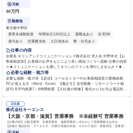
月給
30万円
勤務地
東京都中野区
業界未経験歓迎
年間休日120日以上
退職金あり
在宅OK
賞与あり
交通費支給
土日祝休み
寮・社宅あり
仕事の内容
企業名 キリンアンドコミュニケーションズ株式会社 求人名 中野本社【お
客様相談室】お客様のお声をもとにより良い商品づくりへ貢献 仕事の内容
≪★コミュニケーションを通してキリンのファンを増やしませんか？★≫
お客様のお声をより良い商品づくりに活かしていく上で、窓口となるお客
必要な経験・能力等
様相談室でのお仕事です。 日々お客様からいただくキリングループへのご
必要な経験・能力等 【必須】コールセンターやお客様相談室の業務経験、
意見を、企業活動に活かしています。お客様からの声に迅速かつ誠意をも
PCが使える方（Word・Excel）【働き方】在宅勤務・リモートワーク相
って対応、情報提供するとともにグループ内活動に反映しています。 【具
談可/月平均残業7～8時間程度 【入社後の研修】着任から1か月は電話対応
体的には】電話応対、メール、お手紙対応、ご指摘品調査報告書作成、有
のOJTを中心に実施し、電話対応に慣れた段階でメール・手紙のOJTを実
人チャットボット対応など。 【1日の対応件数】■電話：月間一人当たり
施する予定です。独り立ち以降もしっかりフォローする体制を整えていま
平均100件前後■メール・手紙：同上40件前後 募集職種 中野本社【お客様
正社員
すのでご安心ください。 【当社について】キリングループの広報機能を担
株式会社キーエンス
相談室】お客様のお声をもとにより良い商品づくりへ貢献
う会社として、お客様との出会いを大切にし、磨き上げたホスピタリティ
を込めてコミュニケーションをとりながら広報関連業務を行っておりま
【大阪・京都・滋賀】営業事務 ※未経験可 営業事務
す。 学歴・資格 学歴：大学院 大学 高専 短大 専修学校 高校 語学力： 資
【仕事内容】大阪営業所、京都営業所、滋賀営業所いずれかにて営業事務をお任せ。
格：
【詳細】電話応対・データ入力・伝票や見積の作成・カタログ送付・来客対応・営業所内
で発生する事務業務や業務改善をお任せ。
月給