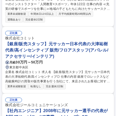
ーのインストラクター「人間教育×スポーツ」年休122日 仕事の内容 ≪充
実の研修でスポーツを仕事に≫地域の子どもたちに向けたサッカースクー
ルの運営・指導をお任せします。明確な評価制度と段階的な研修があり、
業界未経験歓迎
年間休日120日以上
月平均残業時間20時間以内
未経験から教育のプロへ成長可能です。 ■スクール指導：幼児から小学生
退職金あり
完全週休2日制
を対象に１クラス約１０から３０名へ指導（1回約60分程度） ■教室運
営：体験会の企画やチラシ配布を通じた会員獲得 ■イベント企画：（毎年
子どもの大きな成長に職員が感動する）合宿や大会の企画・運営 ★入会イ
正社員
ンセンティブ有！（1人の入会につき3,000円を支給） 募集職種 金沢/未経
株式会社コミット
験OK/サッカーのインストラクター「人間教育×スポーツ」年休122日
【銀座/販売スタッフ】元サッカー日本代表の大津祐樹
代表/高インセンティブ 販売/フロアスタッフ(アパレル/
アクセサリー/インテリア)
30万円～50万円
月給
東京都中央区
企業名 株式会社コミット 求人名 【銀座/販売スタッフ】元サッカー日本代
表の大津祐樹代表/高インセンティブ◎ 仕事の内容 銀座でロレックスなど
高級腕時計の買取や販売事業を行う当社にて、来店されたお客様に対する
時計のご提案や接客対応、買取や委託販売の受付、お見送りまでの一連の
業界未経験歓迎
転勤なし
完全週休2日制
店舗販売スタッフ業務全般をお任せします。 大津祐樹代表の圧倒的な熱量
と経営ビジョンを間近で学びながら一流の接客スキルを磨ける環境です。
未経験からでも安心の育成体制を整えており、個人の頑張りや成果がダイ
正社員
レクトに反映される高水準なインセンティブ制度を導入。 成長と成果に応
株式会社ジールコミュニケーションズ
じて正当に評価され、キャリアアップを目指すことが可能です。完全週休
【社内エンジニア】2008年に元サッカー選手の代表が
2日のシフト制を採用しており、個人の希望に応じた柔軟な働き方も実現