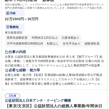
当社の総合職として、ジョブローテーションによる人事経理部門や収益事業等のフロント
部門の部署等幅広い部署での業務をお任せいたします。研修制度やキャリア支援が充実し
ております！ ※下記業務詳細
月給
22万1500円～30万円
勤務地
東京都新宿区
業界未経験歓迎
年間休日120日以上
介護休暇あり
月平均残業時間20時間以内
転勤なし
住宅手当あり
経験者歓迎
研修あり
退職金あり
賞与あり
完全週休2日制
交通費支給
仕事の内容
駅近5分以内
資格取得手当あり
食事補助あり
企業名 公益財団法人東京都道路整備保全公社 求人名 【都庁グループ】総
合職（事務）◇残業月平均9時間未満／有給年平均16日取得 仕事の内容 当
社の総合職として、ジョブローテーションによる人事経理部門や収益事業
等のフロント部門の部署等幅広い部署での業務をお任せいたします。研修
必要な経験・能力等
制度やキャリア支援が充実しております！ ※下記業務詳細 【業務詳細】■
必要な経験・能力等 【歓迎】営業経験or総務/人事/経理経験or官公庁職員
管理部門：広報、人事、経理など当公社の運営に係る管理業務 ■収益部
経験者で、道路事業のゼネラリストとしてのキャリアを積みたい方【社
門：駐車場の新規開拓、管理運営、新宿駅西口広場の「イベントコーナ
風】社内関係部署や東京都と連携が必要なため綿密にコミュニケーション
ー」などの管理運営 ■道路部門：整備の急がれる骨格幹線道路や木造住宅
を図っています。 【業務の魅力】■幅広く携われる：総合職（事務）で
密集地域の特定整備路線の用地取得、道路に関する普及啓発事業、都内の
は、駐車場の管理運営や道路用地の取得、公益財団法人の中枢を担う管理
道路施設や道路工事現場の見学ツアー事業 ※入社後は上記いずれかの部門
正社員
部門など多岐に渡る業務を経験できます。 ■様々なプロジェクト：駐車場
公益財団法人日本アンチ・ドーピング機構
へ配属。※業務内容変更の範囲：会社の定める業務 募集職種 【都庁グル
事業の他、新宿駅西口広場内に設置された照明を兼ねた広告「ブライトサ
ープ】総合職（事務）◇残業月平均9時間未満／有給年平均16日取得
イン」の管理運営を行うなど、事業収益を生み出す活動を積極的に行って
【東京/文京区】公益財団法人の総務人事業務/年間休日