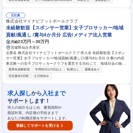
に寄り添う「人間力」を重視する環境です。 ◆幼児・小中学生のサッカー
指導◆指導中の技術指導、安全管理 ◆備品の準備・片付け◆保護者対応、
入会者対応◆試合への帯同 ◆各種書類などの管理業務 ほか 新規の体験や
正社員
スクール生の募集活動などもお任せ。また合宿や遠征に帯同いただきます
株式会社マイナビフットボールクラブ
ので、その際の生活面のサポートもお願いします。フットワーク軽く動
未経験歓迎【スポンサー営業】女子プロサッカー/地域
き、一緒に全国を目指していきましょう！ 募集職種 【広島市/幼児～中学
貢献/風通し /賞与4か月分 広告/メディア法人営業
生のサッカーコーチ】未経験歓迎/残業少
23万円～30万円
月給
宮城県仙台市泉区
企業名 株式会社マイナビフットボールクラブ 求人名 未経験歓迎【スポン
サー営業】女子プロサッカー/地域貢献/風通し◎/賞与4か月分 仕事の内容
東北唯一の女子プロサッカークラブを運営する当社にて、地域社会の振興
とクラブの発展を支えるスポンサーセールスをお任せいたします。選手と
業界未経験歓迎
年間休日120日以上
転勤なし
退職金あり
共に、宮城・仙台に新たな感動を創り出す役割です。 【具体的には】 宮
完全週休2日制
土日祝休み
城県内の企業をメインに、看板・ユニフォーム等の広告枠提案や冠試合の
企画・立案、試合当日のイベント運営サポート等。企業の皆さまに応援し
たいと思っていただける企画を生み出し、ファンの方々が「また来たい」
求人探し
入社まで
から
と感じる体験をつくる。自由な発想と周囲を巻き込む推進力で、新しい挑
サポートします！
戦を次々とかたちにできるのが当クラブで働く面白さです。 募集職種 未
経験歓迎【スポンサー営業】女子プロサッカー/地域貢献/風通し◎/賞与4
求人の紹介をはじめ、書類添削や
か月分
面談対策、内定後の手続きまで
あなたの転職活動をサポートします。
登録してサポートを受ける