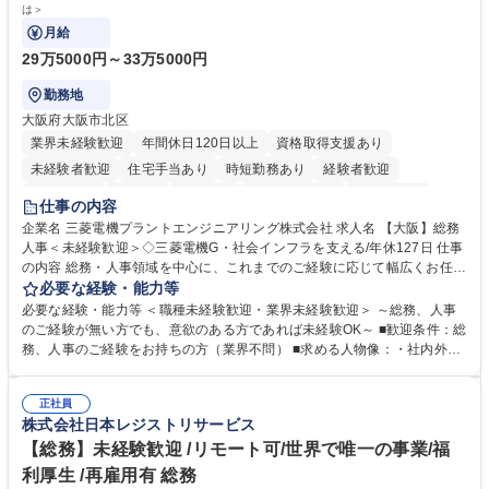
は＞
月給
29万5000円～33万5000円
勤務地
大阪府大阪市北区
業界未経験歓迎
年間休日120日以上
資格取得支援あり
未経験者歓迎
住宅手当あり
時短勤務あり
経験者歓迎
退職金あり
在宅OK
賞与あり
完全週休2日制
交通費支給
仕事の内容
駅近5分以内
土日祝休み
服装自由
寮・社宅あり
食事補助あり
企業名 三菱電機プラントエンジニアリング株式会社 求人名 【大阪】総務
人事＜未経験歓迎＞◇三菱電機G・社会インフラを支える/年休127日 仕事
の内容 総務・人事領域を中心に、これまでのご経験に応じて幅広くお任せ
します。 ＜具体的には＞ ・総務/人事労務（給与・社保・勤怠管理など）
必要な経験・能力等
・採用・教育研修 ・福利厚生運用 など ※基本的には事務所勤務ですが、
必要な経験・能力等 ＜職種未経験歓迎・業界未経験歓迎＞ ～総務、人事
採用や教育等の業務内容により、関西圏以外への日帰り・宿泊を伴う国内
のご経験が無い方でも、意欲のある方であれば未経験OK～ ■歓迎条件：総
出張もございます。 ※担当業務を持ちつつ、お互いに助け合いながら、総
務、人事のご経験をお持ちの方（業界不問） ■求める人物像：・社内外の
務部という組織として協力しながら進める体制です。 募集職種 【大阪】
関係各部門との調整を率先して行い、業務を円滑に遂行できる協調性やコ
総務人事＜未経験歓迎＞◇三菱電機G・社会インフラを支える/年休127日
ミュニケーション能力を持っている方 ・人事総務領域に興味がありゼネラ
正社員
リスト志向をお持ちの方 学歴・資格 学歴：大学院 大学 語学力： 資格：
株式会社日本レジストリサービス
【総務】未経験歓迎 /リモート可/世界で唯一の事業/福
利厚生 /再雇用有 総務