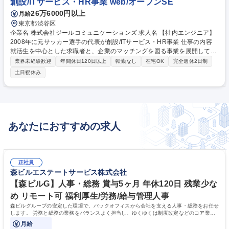
創設/ITサービス・HR事業 web/オープンSE
できます。 募集職種 【銀座/販売スタッフ】元サッカー日本代表の大津祐
26万6000円以上
月給
樹代表/高インセンティブ◎
東京都渋谷区
企業名 株式会社ジールコミュニケーションズ 求人名 【社内エンジニア】
2008年に元サッカー選手の代表が創設/ITサービス・HR事業 仕事の内容
就活生を中心とした求職者と、企業のマッチングを図る事業を展開してい
る当社にて、自社Webサービスの軽微な修正や開発テストと事務作業をお
業界未経験歓迎
年間休日120日以上
転勤なし
在宅OK
完全週休2日制
任せいたします。ゆくゆくは上流工程から関わっていただきます。 ■自社
土日祝休み
保有の就活情報サイト、サービスサイトの保守、運用 ■社内システムの保
守、運用 新規開発 ■LPの運用保守しか事務作業（例：DTP制作、名刺作
成、業務効率化ツール作成） ゆくゆくは…新たなWebサイト・サービス
の開発及び運用をサーバサイドからフロントサイドまでフルスタックに担
当していただきます。 募集職種 【社内エンジニア】2008年に元サッカー
あなたにおすすめの求人
選手の代表が創設/ITサービス・HR事業
正社員
森ビルエステートサービス株式会社
【森ビルG】人事・総務 賞与5ヶ月 年休120日 残業少な
め リモート可 福利厚生/労務/給与管理人事
森ビルグループの安定した環境で、バックオフィスから会社を支える人事・総務をお任せ
します。 労務と総務の業務をバランスよく担当し、ゆくゆくは制度改定などのコア業務
にも挑戦できる、やりがいある環境です。
月給