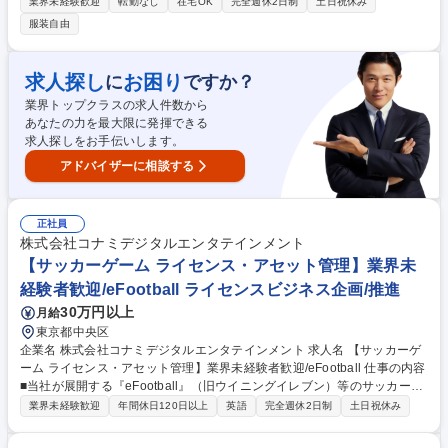
た広告提案や、スポーツ協会・リーグ等のパートナーと連携したスポンサ
業界未経験歓迎
転勤なし
在宅OK
完全週休2日制
土日祝休み
ーシップおよびアクティベーションの企画立案を担当いただきます！ 【詳
服装自由
細】■広告主や代理店への提案営業およびセールス商品のプランニング■ス
ポーツ団体とのスポンサーシップ企画立案・アクティベーション実施■売
上目標達成に向けた進行・収益管理 【仕事の魅力】情報を発信するだけで
求人探し
お困り
に
ですか？
なくファン・企業・地域をつなぎ新しい価値を創造できます。国内外の大
業界トップクラスの求人件数から
会開催や日本人選手の活躍を背景に関心が高まるスポーツビジネスの最前
あなたの力を最大限に発揮できる
線で活躍し部門の収益最大化を推進するやりがいがあります 募集職種 ★
求人探しをお手伝いします。
二卒・スポーツ好き歓迎【企画営業】スポーツメディア「サッカーキン
グ」
アドバイザーに相談する
正社員
株式会社コナミデジタルエンタテインメント
【サッカーゲーム ライセンス・アセット管理】業界未
経験者歓迎/eFootball ライセンスビジネス企画/推進
30万円以上
月給
東京都中央区
企業名 株式会社コナミデジタルエンタテインメント 求人名 【サッカーゲ
ーム ライセンス・アセット管理】業界未経験者歓迎/eFootball 仕事の内容
■当社が展開する『eFootball』（旧ウイニングイレブン）等のサッカーコ
ンテンツに登場するプロサッカー選手に関するライセンスおよびアセット
業界未経験歓迎
年間休日120日以上
英語
完全週休2日制
土日祝休み
管理をお任せします。 【業務詳細】 ■ゲームに搭載するサッカーライセン
ス契約関連業務、監修及び管理業務 ■ゲーム内イベント、キャンペーン運