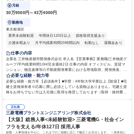
ます。
月給
30万9500円～43万4000円
勤務地
東京都港区
業界未経験歓迎
年間休日120日以上
資格取得支援あり
介護休暇あり
月平均残業時間20時間以内
転勤なし
退職金あり
在宅OK
賞与あり
育休あり
完全週休2日制
交通費支給
仕事の内容
駅近5分以内
土日祝休み
寮・社宅あり
企業名 三井物産都市開発株式会社 求人名 【営業事務】業務職/三井物産グ
ループ/平均残業時間10H/完全週休2日 仕事の内容 オフィスビル、賃貸マ
ンション、物流倉庫等の不動産開発事業における用地取得、開発推進、賃
貸運営、売却、仲介・活用提案等を行う営業部門において事務業務を担当
必要な経験・能力等
いただきます。 【詳細】・契約書管理、契約書製本、捺印対応、ファイリ
必要な経験・能力等 【必須条件】■学歴：4年制大学卒業以上【歓迎】■宅
ング、登記簿取得、調書取得・支払業務（各種費用支払、支払管理、請
建士資格保有者※応募に際し必須としている資格はありません。宅建士資
求・支払データ登録、取引先マスター申請対応）・予算作成及び予実管
格をお持ちでない方は入社後に取得を推奨しております（取得・維持費用
理・各種稟議書、報告書作成業務・各種台帳管理、交際費・会議費支払報
の一部補助あり） 【求める人物像】 ・向学心豊かで、主体的に行動でき
告書作成及び月次管理・部内総務庶務全般 など※※配属先によっては上記
る方。 ・社内外の多様な関係者と協調して業務を進められるコミュニケー
の他に担当頂く業務が発生する場合があります。 募集職種 【営業事務】
正社員
ション力がある方。 ・チャレンジを厭わず、粘り強く業務に取り組める
三菱電機プラントエンジニアリング株式会社
業務職/三井物産グループ/平均残業時間10H/完全週休2日
方。多様な関係者と謙虚に信頼関係を構築でき、期限を意識したスケジュ
ール管理が出来る方。※将来的に他部署（営業部門、コーポレート部門）
【大阪】総務人事<未経験歓迎> 三菱電機G・社会イン
へのジョブローテーションの可能性があります。 学歴・資格 学歴：大学
フラを支える/年休127日 採用人事
院 大学 語学力： 資格：宅地建物取引士
総務・人事領域を中心に、これまでのご経験に応じて幅広くお任せします。 ＜具体的に