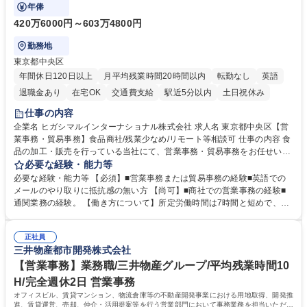
事業の根幹を支えていただきます。
年俸
420万6000円～603万4800円
勤務地
東京都中央区
年間休日120日以上
月平均残業時間20時間以内
転勤なし
英語
退職金あり
在宅OK
交通費支給
駅近5分以内
土日祝休み
仕事の内容
企業名 ヒガシマルインターナショナル株式会社 求人名 東京都中央区【営
業事務・貿易事務】食品商社/残業少なめ/リモート等相談可 仕事の内容 食
品の加工・販売を行っている当社にて、営業事務・貿易事務をお任せいた
します。営業社員のサポートポジションとして、受発注から海外工場との
必要な経験・能力等
調整まで幅広く対応し、当社事業の根幹を支えていただきます。 ■受発注
必要な経験・能力等 【必須】■営業事務または貿易事務の経験■英語での
業務、請求書発行 ■海外工場とのスケジュール調整 ■在庫管理 ■輸入書類
メールのやり取りに抵抗感の無い方 【尚可】■商社での営業事務の経験■
の確認・作成 ■配送手配 ■通関業者を通して行う輸出入業全般 ■倉庫との
通関業務の経験。 【働き方について】所定労働時間は7時間と短めで、残
倉入れ調整等 ※ゼネラリストとしてのキャリアアップを目指すことが可能
業も月平均20時間以下です。時差出勤制度や週1日のリモート勤務も相談
です。単に商品を販売するだけでなく原料の仕入れから販売までをトータ
可能で、ワークライフバランスを保ち長期就業しやすい環境です。 【当社
ルプロデュースしているため、商品に関わる全ての業務をサポート頂きま
正社員
の強み】1991年の設立以来、外食産業を中心としたお客様の多様なニー
三井物産都市開発株式会社
す。 募集職種 東京都中央区【営業事務・貿易事務】食品商社/残業少なめ/
ズに沿った冷凍水産物等の生産・輸入・販売を一貫して手掛けています。
リモート等相談可
自社工場と海外拠点の強固な連携によるワンストップサービスが最大の強
【営業事務】業務職/三井物産グループ/平均残業時間10
みです。 学歴・資格 学歴：大学院 大学 語学力：英語 資格：
H/完全週休2日 営業事務
オフィスビル、賃貸マンション、物流倉庫等の不動産開発事業における用地取得、開発推
進、賃貸運営、売却、仲介・活用提案等を行う営業部門において事務業務を担当いただき