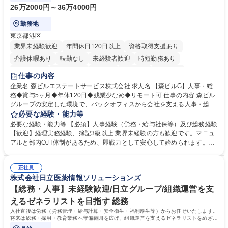
26万2000円～36万4000円
勤務地
東京都港区
業界未経験歓迎
年間休日120日以上
資格取得支援あり
介護休暇あり
転勤なし
未経験者歓迎
時短勤務あり
経験者歓迎
退職金あり
在宅OK
賞与あり
育休あり
仕事の内容
完全週休2日制
交通費支給
長期歓迎
駅近5分以内
土日祝休み
企業名 森ビルエステートサービス株式会社 求人名 【森ビルG】人事・総
務◆賞与5ヶ月◆年休120日◆残業少なめ◆リモート可 仕事の内容 森ビル
グループの安定した環境で、バックオフィスから会社を支える人事・総務
をお任せします。 労務と総務の業務をバランスよく担当し、ゆくゆくは制
必要な経験・能力等
度改定などのコア業務にも挑戦できる、やりがいある環境です。 ■勤怠管
必要な経験・能力等 【必須】人事経験（労務・給与社保等）及び総務経験
理、給与計算、社会保険手続き、年末調整等の労務管理全般 ■入退社手続
【歓迎】経理実務経験、簿記3級以上 業界未経験の方も歓迎です。マニュ
き、社内規定の改定や人事制度改定などのコア業務 ■社内イベントの企画
アルと部内OJT体制があるため、即戦力として安心して始められます。
運営やその他総務業務全般 ※労務と総務を1：1の割合でお任せ。 入社後
【魅力・やりがい】森ビルGの安定基盤で労務から総務まで幅広く携われ
は部内のOJTを中心に、あなたの経験に合わせて不足している部分はいつ
ます。定型業務に留まらず、社内規定や人事制度の改定など会社のコア業
でも質問・相談できる環境が整っているため、安心して成長できます。 募
正社員
務に挑戦できるため、自身の成長と組織への貢献度をダイレクトに実感で
株式会社日立医薬情報ソリューションズ
集職種 【森ビルG】人事・総務◆賞与5ヶ月◆年休120日◆残業少なめ◆
きます。 残業少なめ、週1日リモート可など、ワークライフバランスを保
リモート可
ち長期活躍できる環境です。 「これまでの幅広い経験を活かし、長期的な
【総務・人事】未経験歓迎/日立グループ/組織運営を支
キャリアを築きたい」という前向きな意欲と挑戦を全力で応援します。 学
えるゼネラリストを目指す 総務
歴・資格 学歴：大学院 大学 高専 短大 専修学校 高校 語学力： 資格：日商
入社直後は労務（労務管理・給与計算・安全衛生・福利厚生等）からお任せいたします。
簿記検定1級 日商簿記検定2級 日商簿記検定3級
将来は総務・採用・教育業務へ守備範囲を広げ、組織運営を支えるゼネラリストをめざせ
ます。