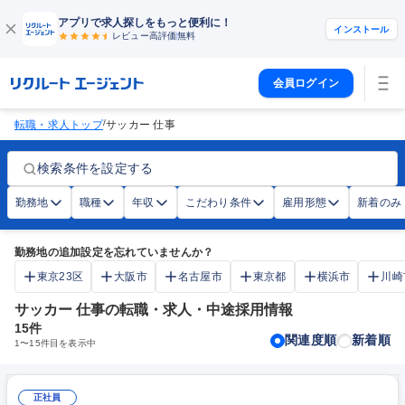
アプリで求人探しをもっと便利に！
インストール
レビュー高評価
無料
会員ログイン
/
転職・求人トップ
サッカー 仕事
検索条件を設定する
勤務地
職種
年収
こだわり条件
雇用形態
新着のみ
勤務地の追加設定を忘れていませんか？
東京23区
大阪市
名古屋市
東京都
横浜市
川崎
サッカー 仕事の転職・求人・中途採用情報
15
件
関連度順
新着順
1
〜
15
件目を表示中
正社員