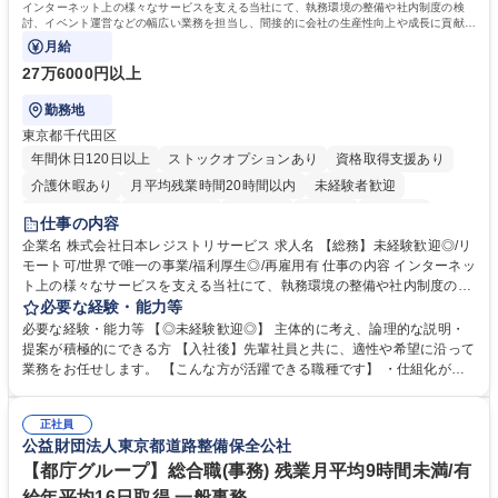
インターネット上の様々なサービスを支える当社にて、執務環境の整備や社内制度の検
討、イベント運営などの幅広い業務を担当し、間接的に会社の生産性向上や成長に貢献し
ている部署です。
月給
27万6000円以上
勤務地
東京都千代田区
年間休日120日以上
ストックオプションあり
資格取得支援あり
介護休暇あり
月平均残業時間20時間以内
未経験者歓迎
住宅手当あり
時短勤務あり
研修あり
在宅OK
賞与あり
仕事の内容
完全週休2日制
交通費支給
駅近5分以内
土日祝休み
服装自由
企業名 株式会社日本レジストリサービス 求人名 【総務】未経験歓迎◎/リ
モート可/世界で唯一の事業/福利厚生◎/再雇用有 仕事の内容 インターネッ
ト上の様々なサービスを支える当社にて、執務環境の整備や社内制度の検
討、イベント運営などの幅広い業務を担当し、間接的に会社の生産性向上
必要な経験・能力等
や成長に貢献している部署です。 会社の全メンバーが安心して長く成果を
必要な経験・能力等 【◎未経験歓迎◎】 主体的に考え、論理的な説明・
発揮できる環境を整えるために、毎日のメンテナンスや維持管理に加え、
提案が積極的にできる方 【入社後】先輩社員と共に、適性や希望に沿って
新たな施策検討を積極的に行っていただき、会社全体を巻き込み課題解決
業務をお任せします。 【こんな方が活躍できる職種です】 ・仕組化が好
を推進。 ・オフィス運営：執務環境の整備・物品管理・社内規定整備/改
き/得意・協働の姿勢を持っている・優先順位付け、マルチタスクが得意・
善・イベント企画/運営・非常時の対応 など、本人の希望や適性によって
様々な立場で物事を考えられる・定型業務だけでなく突発的な出来事にも
幅広い業務の体得が可能で、多様なキャリアパスを描くことも可能です。
正社員
対処できる・新しいことに興味関心がある 【魅力】■自己啓発支援：資格
公益財団法人東京都道路整備保全公社
募集職種 【総務】未経験歓迎◎/リモート可/世界で唯一の事業/福利厚生◎/
取得や通信教育など費用の80%（年間25万円まで）を補助 ■住宅手当：家
再雇用有
賃の50%（月額7万円まで）を補助 学歴・資格 学歴：大学院 大学 語学
【都庁グループ】総合職(事務) 残業月平均9時間未満/有
力： 資格：
給年平均16日取得 一般事務