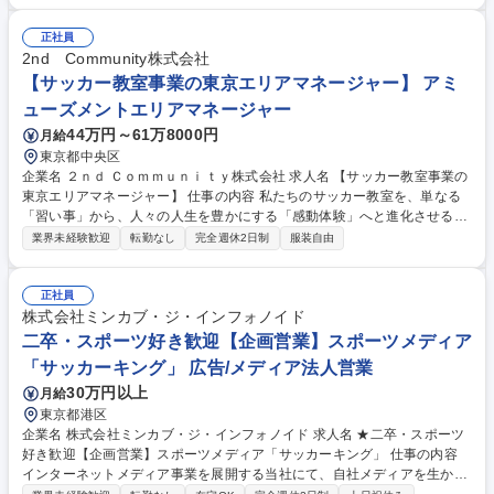
管理：1事業として予算策定～管理まで行い、利益の追求をしていただき
ます。体験からの申込成約率、講師への分配率、会員の退会率等、事業運
正社員
営に関わる全ての数字を把握・管理し、さらなるスクール発展へとつなげ
2nd Community株式会社
てください。 ■会員様対応：所属する会員様や保護者の方への対応をお願
【サッカー教室事業の東京エリアマネージャー】 アミ
いします。また、体験をご希望の方には、ご案内、営業もご担当いただき
ューズメントエリアマネージャー
ます。 募集職種 【球技の教室（バスケ・バレー・テニス・サッカー等】
44万円～61万8000円
月給
教室運営の事業責任者
東京都中央区
企業名 ２ｎｄ Ｃｏｍｍｕｎｉｔｙ株式会社 求人名 【サッカー教室事業の
東京エリアマネージャー】 仕事の内容 私たちのサッカー教室を、単なる
「習い事」から、人々の人生を豊かにする「感動体験」へと進化させる。
それが、あなたに託すミッションです。首都圏エリアの責任者として、最
業界未経験歓迎
転勤なし
完全週休2日制
服装自由
高の音楽体験を追求し、競合を圧倒する ブランドを構築するお仕事です。
【詳細】・東京・首都圏エリアにおける複数教室の運営統括 ・店舗の数値
マネジメント（入会数、キャンセル率、レッスン満足度など） ・講師・受
正社員
付スタッフの採用、育成、マネジメント ・顧客満足度の向上に向けたクレ
株式会社ミンカブ・ジ・インフォノイド
ーム対応・サービス改善 ・店舗クレンリネス、レッスン環境の品質チェッ
二卒・スポーツ好き歓迎【企画営業】スポーツメディア
クと改善・プロモーションやマーケティング施策の実行・現場最適化・課
「サッカーキング」 広告/メディア法人営業
題分析と改善提案の実行等 募集職種 【サッカー教室事業の東京エリアマ
30万円以上
月給
ネージャー】
東京都港区
企業名 株式会社ミンカブ・ジ・インフォノイド 求人名 ★二卒・スポーツ
好き歓迎【企画営業】スポーツメディア「サッカーキング」 仕事の内容
インターネットメディア事業を展開する当社にて、自社メディアを生かし