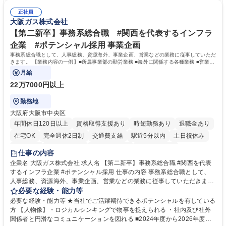
密集地域の特定整備路線の用地取得、道路に関する普及啓発事業、都内の
は、駐車場の管理運営や道路用地の取得、公益財団法人の中枢を担う管理
道路施設や道路工事現場の見学ツアー事業 ※入社後は上記いずれかの部門
正社員
部門など多岐に渡る業務を経験できます。 ■様々なプロジェクト：駐車場
大阪ガス株式会社
へ配属。※業務内容変更の範囲：会社の定める業務 募集職種 【都庁グル
事業の他、新宿駅西口広場内に設置された照明を兼ねた広告「ブライトサ
ープ】総合職（事務）◇残業月平均9時間未満／有給年平均16日取得
イン」の管理運営を行うなど、事業収益を生み出す活動を積極的に行って
【第二新卒】事務系総合職 #関西を代表するインフラ
います。 学歴・資格 学歴：大学院 大学 高専 短大 専修学校 高校 語学力：
企業 #ポテンシャル採用 事業企画
資格：
事務系総合職として、人事総務、資源海外、事業企画、営業などの業務に従事していただ
きます。 【業務内容の一例】■所属事業部の勤労業務 ■海外に関係する各種業務 ■営業部
門の企画スタッフ、ルート営業
月給
22万7000円以上
勤務地
大阪府大阪市中央区
年間休日120日以上
資格取得支援あり
時短勤務あり
退職金あり
在宅OK
完全週休2日制
交通費支給
駅近5分以内
土日祝休み
服装自由
第二新卒歓迎
寮・社宅あり
食事補助あり
仕事の内容
企業名 大阪ガス株式会社 求人名 【第二新卒】事務系総合職 #関西を代表
するインフラ企業 #ポテンシャル採用 仕事の内容 事務系総合職として、
人事総務、資源海外、事業企画、営業などの業務に従事していただきま
す。 【業務内容の一例】■所属事業部の勤労業務 ■海外に関係する各種業
必要な経験・能力等
務 ■営業部門の企画スタッフ、ルート営業 【キャリアパス】入社後の配属
必要な経験・能力等 ★当社でご活躍期待できるポテンシャルを有している
ポジションで一定期間ご活躍頂いた後、本人の適性及び将来のキャリアを
方 【人物像】・ロジカルシンキングで物事を捉えられる ・社内及び社外
鑑みてジョブローテーションを行います。 【育成】OJTでの現場育成や研
関係者と円滑なコミュニケーションを図れる ■2024年度から2026年度ま