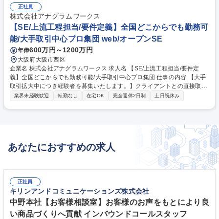
正社員
株式会社アナグラムワークス
【SE/上流工程担当/要件定義】全国どこからでも勤務可
能/大手取引中心プロ集団 web/オープンSE
600万円～1200万円
年俸
大阪府大阪市西区
企業名 株式会社アナグラムワークス 求人名 【SE/上流工程担当/要件定
義】全国どこからでも勤務可能/大手取引中心プロ集団 仕事の内容 【大手
取引拡大中につき経験者を募集いたします。】クライアントとの直接取引
による課題ヒアリング、要件定義を行い、オフショア開発を行っている外
業界未経験歓迎
転勤なし
在宅OK
完全週休2日制
土日祝休み
部エンジニアに発注、制作管理までをご担当いただきます。 ★積水ハウ
ス、関西電力など大手クライアントと大型の直取引多数★ ■クライアント
との折衝・要件ヒアリング ■要件定義 ■外部に開発依頼を行うための言語
化(ベトナムの開発企業に向けたコミュニケーション) ■制作進行管理 ※自
らコーディングする機会は少ないです。 募集職種 【SE/上流工程担当/要
あなたにおすすめの求人
件定義】全国どこからでも勤務可能/大手取引中心プロ集団
正社員
キリンアンドコミュニケーションズ株式会社
中野本社【お客様相談室】お客様のお声をもとにより良
い商品づくりへ貢献 インバウンドコールスタッフ