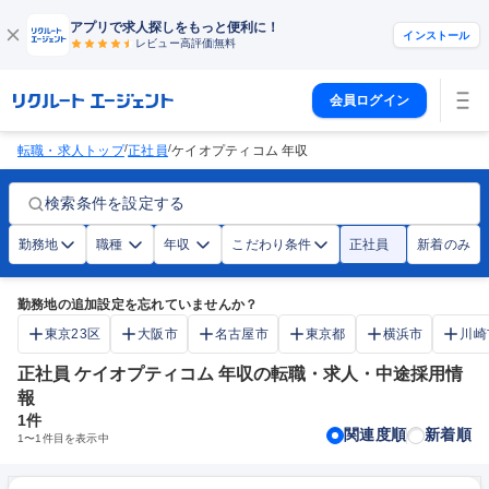
アプリで求人探しをもっと便利に！
インストール
レビュー高評価
無料
会員ログイン
/
/
転職・求人トップ
正社員
ケイオプティコム 年収
検索条件を設定する
勤務地
職種
年収
こだわり条件
正社員
新着のみ
勤務地の追加設定を忘れていませんか？
東京23区
大阪市
名古屋市
東京都
横浜市
川崎
正社員 ケイオプティコム 年収の転職・求人・中途採用情
報
1
件
関連度順
新着順
1
〜
1
件目を表示中