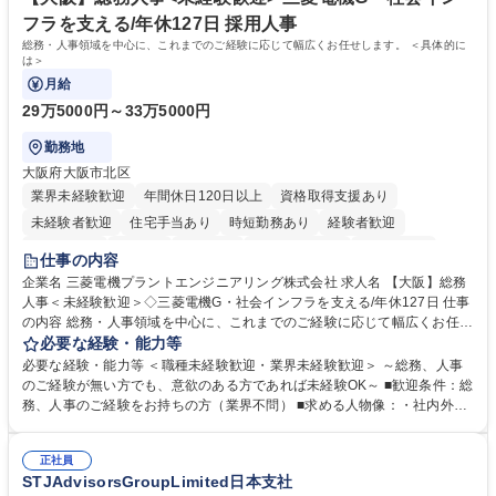
いう気概をお持ちの方を心待ちにしています。 学歴・資格 学歴：大学院
フラを支える/年休127日 採用人事
大学 語学力： 資格：
総務・人事領域を中心に、これまでのご経験に応じて幅広くお任せします。 ＜具体的に
は＞
月給
29万5000円～33万5000円
勤務地
大阪府大阪市北区
業界未経験歓迎
年間休日120日以上
資格取得支援あり
未経験者歓迎
住宅手当あり
時短勤務あり
経験者歓迎
退職金あり
在宅OK
賞与あり
完全週休2日制
交通費支給
仕事の内容
駅近5分以内
土日祝休み
服装自由
寮・社宅あり
食事補助あり
企業名 三菱電機プラントエンジニアリング株式会社 求人名 【大阪】総務
人事＜未経験歓迎＞◇三菱電機G・社会インフラを支える/年休127日 仕事
の内容 総務・人事領域を中心に、これまでのご経験に応じて幅広くお任せ
します。 ＜具体的には＞ ・総務/人事労務（給与・社保・勤怠管理など）
必要な経験・能力等
・採用・教育研修 ・福利厚生運用 など ※基本的には事務所勤務ですが、
必要な経験・能力等 ＜職種未経験歓迎・業界未経験歓迎＞ ～総務、人事
採用や教育等の業務内容により、関西圏以外への日帰り・宿泊を伴う国内
のご経験が無い方でも、意欲のある方であれば未経験OK～ ■歓迎条件：総
出張もございます。 ※担当業務を持ちつつ、お互いに助け合いながら、総
務、人事のご経験をお持ちの方（業界不問） ■求める人物像：・社内外の
務部という組織として協力しながら進める体制です。 募集職種 【大阪】
関係各部門との調整を率先して行い、業務を円滑に遂行できる協調性やコ
総務人事＜未経験歓迎＞◇三菱電機G・社会インフラを支える/年休127日
ミュニケーション能力を持っている方 ・人事総務領域に興味がありゼネラ
正社員
リスト志向をお持ちの方 学歴・資格 学歴：大学院 大学 語学力： 資格：
STJAdvisorsGroupLimited日本支社