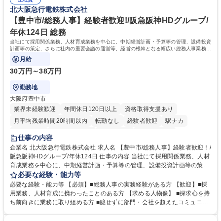
るので安心して入行いただけます。 幅広いキャリアの選択肢があり、公募
北大阪急行電鉄株式会社
や社内副業等を活用し、 一人ひとりが挑戦できるカルチャーが浸透してい
ます。 学歴・資格 学歴：大学院 大学 高専 短大 専修学校 高校 語学力：
【豊中市/総務人事】経験者歓迎!/阪急阪神HDグループ/
資格：
年休124日 総務
当社にて採用関係業務、人材育成業務を中心に、中期経営計画・予算等の管理、設備投資
計画等の策定、さらに社内の重要会議の運営等、経営の根幹となる幅広い総務人事業務全
般を担当していただきます。
月給
30万円～38万円
勤務地
大阪府豊中市
業界未経験歓迎
年間休日120日以上
資格取得支援あり
月平均残業時間20時間以内
転勤なし
経験者歓迎
駅ナカ
退職金あり
完全週休2日制
交通費支給
駅近5分以内
仕事の内容
土日祝休み
服装自由
昼食補助あり
食事補助あり
企業名 北大阪急行電鉄株式会社 求人名 【豊中市/総務人事】経験者歓迎！/
阪急阪神HDグループ/年休124日 仕事の内容 当社にて採用関係業務、人材
育成業務を中心に、中期経営計画・予算等の管理、設備投資計画等の策
定、さらに社内の重要会議の運営等、経営の根幹となる幅広い総務人事業
必要な経験・能力等
務全般を担当していただきます。 【主な業務内容】 ■採用関係業務および
必要な経験・能力等 【必須】■総務人事の実務経験がある方 【歓迎】■採
人材育成(社員研修)業務の推進 ■中期経営計画および予算等の管理 ■設備
用業務、人材育成に携わったことのある方 【求める人物像】 ■探求心を持
投資計画等の策定 ■社内の重要会議の運営 ■その他総務人事業務全般 【入
ち前向きに業務に取り組める方 ■臆せずに部門・会社を超えたコミュニケ
社後】入社後は採用や育成をメインに担当し将来的には経営根幹に関わる
ーションの取れる方 ■自分で考えて行動のできる方 ■第二の創業期を迎え
総務人事業務全般へ幅広く従事していただきます。 募集職種 【豊中市/総
る当社で組織の次代を担うネクスト人材として長期的に成長したい方 ■周