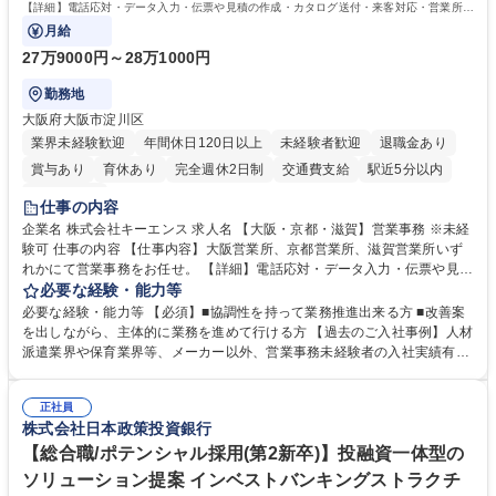
格：
【詳細】電話応対・データ入力・伝票や見積の作成・カタログ送付・来客対応・営業所内
で発生する事務業務や業務改善をお任せ。
月給
27万9000円～28万1000円
勤務地
大阪府大阪市淀川区
業界未経験歓迎
年間休日120日以上
未経験者歓迎
退職金あり
賞与あり
育休あり
完全週休2日制
交通費支給
駅近5分以内
土日祝休み
仕事の内容
企業名 株式会社キーエンス 求人名 【大阪・京都・滋賀】営業事務 ※未経
験可 仕事の内容 【仕事内容】大阪営業所、京都営業所、滋賀営業所いず
れかにて営業事務をお任せ。 【詳細】電話応対・データ入力・伝票や見積
の作成・カタログ送付・来客対応・営業所内で発生する事務業務や業務改
必要な経験・能力等
善をお任せ。 【教育制度】ご入社後、育成担当とペアになりながらOJTに
必要な経験・能力等 【必須】■協調性を持って業務推進出来る方 ■改善案
て業務を覚えていただくことが可能です。業務システムがきちんと構築さ
を出しながら、主体的に業務を進めて行ける方 【過去のご入社事例】人材
れているため、スムーズに仕事に慣れることができる環境です。また、
派遣業界や保育業界等、メーカー以外、営業事務未経験者の入社実績有
「チームで成果を出す文化」があり、良いやり方を積極的に共有しながら
【当社の事務職について】単なる事務ではなく主体性を発揮したサポート
常に改善を目指す風土のため、安心して業務に取り組んでいただけます。
により、キーエンスの付加価値向上に貢献します。ベースの定型業務に加
募集職種 【大阪・京都・滋賀】営業事務 ※未経験可
正社員
えて、お客様や社員の状況に合わせ、能動的なサポート、改善の動きも期
株式会社日本政策投資銀行
待され。組織を支えるスペシャリストとして、チームに貢献し、結果的に
社員から頼られる存在になることができます。平均19:30の退勤以降の業
【総合職/ポテンシャル採用(第2新卒)】投融資一体型の
務の持ち帰りも禁止されており、メリハリのある働き方となります。 学
ソリューション提案 インベストバンキングストラクチ
歴・資格 学歴：大学院 大学 高専 短大 語学力： 資格：