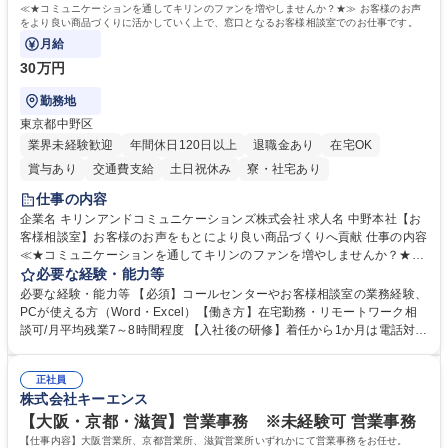
≪★コミュニケーションを通してキリンのファンを増やしませんか？★≫ お客様のお声
をより良い商品づくりに活かしていく上で、窓口となるお客様相談室でのお仕事です。
月給
30万円
勤務地
東京都中野区
業界未経験歓迎
年間休日120日以上
退職金あり
在宅OK
賞与あり
交通費支給
土日祝休み
寮・社宅あり
仕事の内容
企業名 キリンアンドコミュニケーションズ株式会社 求人名 中野本社【お
客様相談室】お客様のお声をもとにより良い商品づくりへ貢献 仕事の内容
≪★コミュニケーションを通してキリンのファンを増やしませんか？★≫
お客様のお声をより良い商品づくりに活かしていく上で、窓口となるお客
必要な経験・能力等
様相談室でのお仕事です。 日々お客様からいただくキリングループへのご
必要な経験・能力等 【必須】コールセンターやお客様相談室の業務経験、
意見を、企業活動に活かしています。お客様からの声に迅速かつ誠意をも
PCが使える方（Word・Excel）【働き方】在宅勤務・リモートワーク相
って対応、情報提供するとともにグループ内活動に反映しています。 【具
談可/月平均残業7～8時間程度 【入社後の研修】着任から1か月は電話対応
体的には】電話応対、メール、お手紙対応、ご指摘品調査報告書作成、有
のOJTを中心に実施し、電話対応に慣れた段階でメール・手紙のOJTを実
人チャットボット対応など。 【1日の対応件数】■電話：月間一人当たり
施する予定です。独り立ち以降もしっかりフォローする体制を整えていま
平均100件前後■メール・手紙：同上40件前後 募集職種 中野本社【お客様
正社員
すのでご安心ください。 【当社について】キリングループの広報機能を担
株式会社キーエンス
相談室】お客様のお声をもとにより良い商品づくりへ貢献
う会社として、お客様との出会いを大切にし、磨き上げたホスピタリティ
を込めてコミュニケーションをとりながら広報関連業務を行っておりま
【大阪・京都・滋賀】営業事務 ※未経験可 営業事務
す。 学歴・資格 学歴：大学院 大学 高専 短大 専修学校 高校 語学力： 資
【仕事内容】大阪営業所、京都営業所、滋賀営業所いずれかにて営業事務をお任せ。