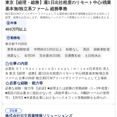
東京【経理・総務】週1日出社程度のリモート中心/残業
基本無/独立系ファーム 総務事務
独立系ECMアドバイザリーファームとして上場前後の資本市場戦略を設計する当社にて
経理・総務をお任せします。基礎的なバックオフィス業務からスタートし組織を支える専
任担当として広く活躍できる環境です。
年俸
400万円以上
勤務地
東京都千代田区
業界未経験歓迎
年間休日120日以上
転勤なし
英語
経験者歓迎
残業なし
在宅OK
完全週休2日制
交通費支給
土日祝休み
仕事の内容
企業名 ＳＴＪＡｄｖｉｓｏｒｓＧｒｏｕｐＬｉｍｉｔｅｄ日本支社 求人
名 東京【経理・総務】週1日出社程度のリモート中心/残業基本無/独立系
ファーム 仕事の内容 独立系ECMアドバイザリーファームとして上場前後
の資本市場戦略を設計する当社にて経理・総務をお任せします。基礎的な
必要な経験・能力等
バックオフィス業務からスタートし組織を支える専任担当として広く活躍
必要な経験・能力等 【必須】■経理または総務の実務経験（1～3年程度）
できる環境です。 ■日常経理、月次および年次決算サポート業務 ■本国
■英語の読み書きに抵抗がない方（高校卒業レベル。AI翻訳ツールの使用
（グローバル）との英文メール対応（AI翻訳ツール等を使用しての対応で
可）【尚可】■外資系企業におけるバックオフィス実務経験をお持ちの方
問題ございません） ■オフィス環境整備、郵便物の発送・受取等の総務業
【必須・尚可要件】簿記などの特別な資格や、TOEIC等のスコアは求めて
務全般 ■その他バックオフィス関連サポート ※ご経験に合わせて無理なく
おりません。日々の事務処理を丁寧かつ正確に行える方を歓迎します。
業務をお任せします。残業も基本的には発生せず、ご自身のペースで業務
正社員
【働き方について】現在は週4日程度の在宅勤務を実施しており、ワーク
株式会社日立医薬情報ソリューションズ
を進めやすく定着率の高い環境です。 募集職種 東京【経理・総務】週1日
ライフバランスを重視する方に最適な環境です（フルリモートも面接で相