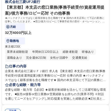
株式会社三菱UFJ銀行
務・人事】未経験歓迎/日立グループ/組織運営を支えるゼネラリストを目
■衛生管理者の資格をお持ちの方 学歴・資格 学歴：大学院 大学 高専 短大
指す
専修学校 高校 語学力： 資格：
【東京都】本支店の窓口業務(事務手続受付/資産運用提
案)/後方事務/ロビー応対 その他事務
★バックオフィスではなく顧客折衝を含む職種です★ 国内の本支店等にて下記の業務に
従事していただきます。 ■窓口/後方/ロビーにて事務手続等の受付・オペレーション、お
客様対応
月給
32万4000円以上
勤務地
東京都23区
業界未経験歓迎
年間休日120日以上
経験者歓迎
研修あり
退職金あり
完全週休2日制
女性が活躍中
交通費支給
土日祝休み
仕事の内容
企業名 株式会社三菱ＵＦＪ銀行 求人名 【東京都】本支店の窓口業務(事務
手続受付/資産運用提案)/後方事務/ロビー応対 仕事の内容 ★バックオフィ
スではなく顧客折衝を含む職種です★ 国内の本支店等にて下記の業務に従
事していただきます。 ■窓口/後方/ロビーにて事務手続等の受付・オペレ
必要な経験・能力等
ーション、お客様対応 ■窓口にて、ご来店された個人のお客様に対して金
必要な経験・能力等 【必須】★顧客折衝経験を活かしてご活躍可能な環境
融商品のご提案 ■効率的な事務運用の検討・構築等 ≪業務紹介：ご応募前
です。 ■販売or接客or窓口業務or営業経験をお持ちの方(業界不問) ※対話
に必ずご覧ください≫ ※記事 https://www.mysite.bk.mufg.jp/career/circle/
を通じてニーズをヒアリングし対応/提案を実施した経験必須 ■正社員とし
article17/ ※動画 https://youtu.be/H-S7HaJqqbg 募集職種 【東京都】本支
ての就業経験1年以上 【歓迎】■金融業界での就業経験■銀行での預金為替
店の窓口業務(事務手続受付/資産運用提案)/後方事務/ロビー応対
事務経験 ■金融商品の提案・販売経験 ≪魅力≫研修やOJT環境が整ってい
正社員