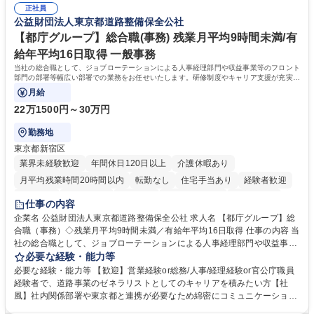
務人事】経験者歓迎！/阪急阪神HDグループ/年休124日
正社員
囲のメンバーと協調しつつ主体性を持って能動的に業務を推進できる方 学
公益財団法人東京都道路整備保全公社
歴・資格 学歴：大学院 大学 高専 短大 専修学校 高校 語学力： 資格：
【都庁グループ】総合職(事務) 残業月平均9時間未満/有
給年平均16日取得 一般事務
当社の総合職として、ジョブローテーションによる人事経理部門や収益事業等のフロント
部門の部署等幅広い部署での業務をお任せいたします。研修制度やキャリア支援が充実し
ております！ ※下記業務詳細
月給
22万1500円～30万円
勤務地
東京都新宿区
業界未経験歓迎
年間休日120日以上
介護休暇あり
月平均残業時間20時間以内
転勤なし
住宅手当あり
経験者歓迎
研修あり
退職金あり
賞与あり
完全週休2日制
交通費支給
仕事の内容
駅近5分以内
資格取得手当あり
食事補助あり
企業名 公益財団法人東京都道路整備保全公社 求人名 【都庁グループ】総
合職（事務）◇残業月平均9時間未満／有給年平均16日取得 仕事の内容 当
社の総合職として、ジョブローテーションによる人事経理部門や収益事業
等のフロント部門の部署等幅広い部署での業務をお任せいたします。研修
必要な経験・能力等
制度やキャリア支援が充実しております！ ※下記業務詳細 【業務詳細】■
必要な経験・能力等 【歓迎】営業経験or総務/人事/経理経験or官公庁職員
管理部門：広報、人事、経理など当公社の運営に係る管理業務 ■収益部
経験者で、道路事業のゼネラリストとしてのキャリアを積みたい方【社
門：駐車場の新規開拓、管理運営、新宿駅西口広場の「イベントコーナ
風】社内関係部署や東京都と連携が必要なため綿密にコミュニケーション
ー」などの管理運営 ■道路部門：整備の急がれる骨格幹線道路や木造住宅
を図っています。 【業務の魅力】■幅広く携われる：総合職（事務）で