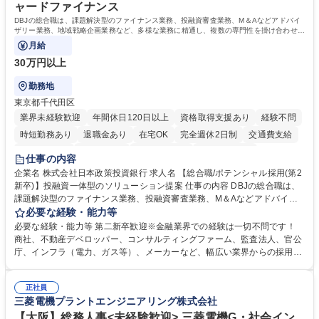
ャードファイナンス
DBJの総合職は、課題解決型のファイナンス業務、投融資審査業務、M＆Aなどアドバイ
ザリー業務、地域戦略企画業務など、多様な業務に精通し、複数の専門性を掛け合わせて
広く社会に貢献していく職種です。
月給
30万円以上
勤務地
東京都千代田区
業界未経験歓迎
年間休日120日以上
資格取得支援あり
経験不問
時短勤務あり
退職金あり
在宅OK
完全週休2日制
交通費支給
駅近5分以内
土日祝休み
第二新卒歓迎
寮・社宅あり
仕事の内容
食事補助あり
託児所あり
企業名 株式会社日本政策投資銀行 求人名 【総合職/ポテンシャル採用(第2
新卒)】投融資一体型のソリューション提案 仕事の内容 DBJの総合職は、
課題解決型のファイナンス業務、投融資審査業務、M＆Aなどアドバイザ
リー業務、地域戦略企画業務など、多様な業務に精通し、複数の専門性を
必要な経験・能力等
掛け合わせて広く社会に貢献していく職種です。 入社後は、横断的なロー
必要な経験・能力等 第二新卒歓迎※金融業界での経験は一切不問です！
テーションを経て適性や専門性に応じたキャリアを形成していただきま
商社、不動産デベロッパー、コンサルティングファーム、監査法人、官公
す。総合職として入社いただき、下記いずれかの部門でご活躍いただきま
庁、インフラ（電力、ガス等）、メーカーなど、幅広い業界からの採用実
す。※未経験の方に関しては、入行後3ヶ月間の金融の実務を学んでいた
績があります。 ＜求める人物像＞DBJでは、強い社会的使命感をもち、今
だく研修を準備しております。 ・法人RM業務・金融機能業務・コーポレ
後の日本のあり方を俯瞰する総合性と、金融分野のフロンティアを切り拓
ート・ナレッジ業務 ※それぞれの業務内容に関しては、別途その他労働条
正社員
く高い志を併せもった人材を求めています。ポテンシャル採用（第2新
三菱電機プラントエンジニアリング株式会社
件備考欄に記載 募集職種 【総合職/ポテンシャル採用(第2新卒)】投融資一
卒）では、金融業界での経験や知識を問いません。新たな時代を見据え
体型のソリューション提案
て、複雑化する社会課題の解決に向けて先鞭をつける役割を担いたい、と
【大阪】総務人事<未経験歓迎> 三菱電機G・社会イン