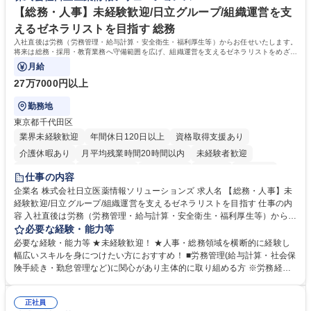
出社程度のリモート中心/残業基本無/独立系ファーム
談可）。【求める人物像】幅広いバックオフィス業務に柔軟に対応でき、
【総務・人事】未経験歓迎/日立グループ/組織運営を支
社内外と円滑にコミュニケーションを取りながら業務を推進できる方 学
えるゼネラリストを目指す 総務
歴・資格 学歴：大学院 大学 高専 短大 専修学校 高校 語学力： 資格：
入社直後は労務（労務管理・給与計算・安全衛生・福利厚生等）からお任せいたします。
将来は総務・採用・教育業務へ守備範囲を広げ、組織運営を支えるゼネラリストをめざせ
ます。
月給
27万7000円以上
勤務地
東京都千代田区
業界未経験歓迎
年間休日120日以上
資格取得支援あり
介護休暇あり
月平均残業時間20時間以内
未経験者歓迎
住宅手当あり
時短勤務あり
退職金あり
在宅OK
賞与あり
仕事の内容
育休あり
完全週休2日制
交通費支給
土日祝休み
寮・社宅あり
企業名 株式会社日立医薬情報ソリューションズ 求人名 【総務・人事】未
経験歓迎/日立グループ/組織運営を支えるゼネラリストを目指す 仕事の内
容 入社直後は労務（労務管理・給与計算・安全衛生・福利厚生等）からお
任せいたします。将来は総務・採用・教育業務へ守備範囲を広げ、組織運
必要な経験・能力等
営を支えるゼネラリストをめざせます。 ・初期業務：労働時間管理、給与
必要な経験・能力等 ★未経験歓迎！ ★人事・総務領域を横断的に経験し
計算、社会保険対応、福利厚生管理、安全衛生、健康経営推進等をお任せ
幅広いスキルを身につけたい方におすすめ！ ■労務管理(給与計算・社会保
します。ご経験に応じて、休職者管理など、幅広く経験を積んでいただき
険手続き・勤怠管理など)に関心があり主体的に取り組める方 ※労務経験
ます。 ・将来的な広がり：総務・採用・教育・税務対応・経営企画等。
者は早期にご活躍いただけます。 ■チームで仕事を推進できる方■将来は
★メンバーがマンツーマンで丁寧に教えるため、ご経験が浅くても安心！
マネジメント職として活躍したい 【尚可】■人事、労務、採用、教育業務
幅広く経験を積みたい意欲がある方に最適な環境です。 募集職種 【総
正社員
のご経験 ■労務管理（給与計算・社会保険手続き・勤怠管理など）の経験