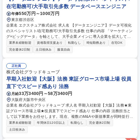
Rプロモーションの設計と提案 など 募集職種 【製品プロデューサー】販
在宅勤務可/大手取引先多数 データベースエンジニア
売戦略のプロデュース推進/第二新卒歓迎！
550万円～1000万円
年俸
東京都渋谷区
企業名 エクスチュア株式会社 求人名 【データエンジニア】データ可視化
のスペシャリスト/在宅勤務可/大手取引先多数 仕事の内容 「マーケティン
グ×ビッグデータ」を軸として、大手企業メインに導入企業を拡大してい
る当社にて、データエンジニアをお任せします。データ分析基盤構築に関
業界未経験歓迎
資格取得支援あり
転勤なし
時短勤務あり
在宅OK
するお問い合わせが増加しており増員採用となります！ 【業務概要】■オ
完全週休2日制
土日祝休み
服装自由
ンライン、オフライン両方のデータを統合して分析基盤構築■上記を行う
ための環境構築、ETL設計・開発、データ抽出など【業務例】■Google Cl
oud／AWS／Azure等のクラウドを用いたデータ分析基盤の設計、構築■T
正社員
ableau／DataStudio／Looker 等のBIツールを用いたデータビジュアライ
株式会社グラッドキューブ
ゼーションの設計、構築■機械学習やディープラーニングを用いたデータ
早期入社歓迎【大阪】法務 東証グロース市場上場 役員
分析業務 等 募集職種 【データエンジニア】データ可視化のスペシャリス
直下でスピード感あり 法務
ト/在宅勤務可/大手取引先多数
33万3400円～58万3400円
月給
大阪府大阪市中央区
企業名 株式会社グラッドキューブ 求人名 早期入社歓迎【大阪】法務★東
証グロース市場上場★役員直下でスピード感あり 仕事の内容 法務担当と
して以下業務をお任せします。現在、複数のM&Aや新規事業が同時並行で
進行しており、将来的には海外展開も視野に入れています。 【主な業務内
業界未経験歓迎
年間休日120日以上
転勤なし
完全週休2日制
容】■日常法務（契約書審査、契約書作成依頼など）■機関法務（取締役
土日祝休み
会/株主総会の運営）■内部統制・コンプライアンス（リスクコンプライア
ンス委員会の運営、各種コンプライアンス研修の実施）■M&A関連・業務