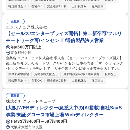
活動をお任せします。 【業務詳細】■見込み顧客へのヒアリング及び課題
時短勤務あり
在宅OK
完全週休2日制
土日祝休み
服装自由
整理、言語化■提案骨子の設計（構成～アプローチ）■複数プロダクトを組
み合わせたシステム構成図の作成（PoC・本番構成イメージ）■顧客への
プレゼンテーション、質疑応答のリード 等※技術検証が必要な箇所はエン
正社員
ジニアと連携※見積もりは営業担当【主な対象技術領域】Snowflake、C
エクスチュア株式会社
DP、生成AI活用など 募集職種 【プリセールス】フルリモート可/データ基
【セールス/エンタープライズ開拓】第二新卒可/フルリ
盤・AI案件/商談はオンライン中心
モートワーク可/インセン IT/通信製品法人営業
500万円以上
年俸
東京都渋谷区
企業名 エクスチュア株式会社 求人名 【セールス/エンタープライズ開拓】
第二新卒可/フルリモートワーク可/インセン 仕事の内容 「マーケティング
×ビッグデータ」を軸として、大手企業メインに導入企業を拡大している
当社にて、問い合わせいただいた大手顧客へのご提案・新規開拓をお任せ
業界未経験歓迎
資格取得支援あり
月平均残業時間20時間以内
転勤なし
します。 【業務詳細】お問い合わせいただいた見込み顧客に対し、Adob
時短勤務あり
在宅OK
完全週休2日制
土日祝休み
服装自由
e・Googleクラウド等のITパッケージ製品を提案します。単純な販売だけ
でなく、お客様に応じて響きそうな部分を強調した資料作成や、要件のヒ
アリング、カスタマイズの提案など、コンサルティング要素を含めた営業
正社員
活動を行います。接点～受注までは1カ月～1年程度です。契約後は社内の
株式会社グラッドキューブ
コンサルタントにバトンタッチします。※一部海外ベンダーとのやり取り
[大阪]WEBディレクター/急拡大中の[AI搭載]自社SaaS
あり。 募集職種 【セールス/エンタープライズ開拓】第二新卒可/フルリモ
事業/東証グロース市場上場 Webディレクター
ートワーク可/インセン
33万3400円～58万3400円
月給
大阪府大阪市中央区