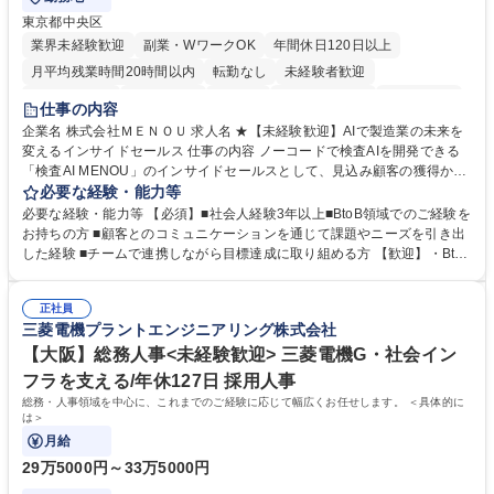
東京都中央区
業界未経験歓迎
副業・WワークOK
年間休日120日以上
月平均残業時間20時間以内
転勤なし
未経験者歓迎
時短勤務あり
経験者歓迎
在宅OK
完全週休2日制
交通費支給
仕事の内容
駅近5分以内
土日祝休み
服装自由
企業名 株式会社ＭＥＮＯＵ 求人名 ★【未経験歓迎】AIで製造業の未来を
変えるインサイドセールス 仕事の内容 ノーコードで検査AIを開発できる
「検査AI MENOU」のインサイドセールスとして、見込み顧客の獲得から
商談機会の創出までを担っていただきます。マーケティングとフィールド
必要な経験・能力等
セールスをつなぐ役割として、 適切なタイミングで顧客とコミュニケーシ
必要な経験・能力等 【必須】■社会人経験3年以上■BtoB領域でのご経験を
ョンを取りながら、受注につながる商談機会の最大化を目指します。 【具
お持ちの方 ■顧客とのコミュニケーションを通じて課題やニーズを引き出
体的な仕事内容】 リードへの電話・メールによるアプローチ/リードナー
した経験 ■チームで連携しながら目標達成に取り組める方 【歓迎】・BtoB
チャリングおよび商談創出/CRMを活用した顧客情報の管理・分析/マーケ
SaaS企業での営業またはインサイドセールス経験 ・製造業向けの営業経
ティング施策と連携したフォローアップ/商談化率向上に向けた改善提案・
験 ・オフライン・オンラインセミナー登壇経験 ・マーケティング施策の
実行/フィールドセールスへの案件連携 募集職種 ★【未経験歓迎】AIで製
正社員
企画・実行経験 ・CRM・リードナーチャリングに関する知見 ・データを
三菱電機プラントエンジニアリング株式会社
造業の未来を変えるインサイドセールス
もとに営業プロセスを改善した経験 学歴・資格 学歴：大学院 大学 高専 短
大 専修学校 高校 語学力： 資格：
【大阪】総務人事<未経験歓迎> 三菱電機G・社会イン
フラを支える/年休127日 採用人事
総務・人事領域を中心に、これまでのご経験に応じて幅広くお任せします。 ＜具体的に
は＞
月給
29万5000円～33万5000円