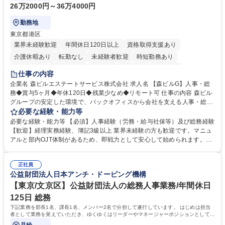
26万2000円～36万4000円
勤務地
東京都港区
業界未経験歓迎
年間休日120日以上
資格取得支援あり
介護休暇あり
転勤なし
未経験者歓迎
時短勤務あり
経験者歓迎
退職金あり
在宅OK
賞与あり
育休あり
仕事の内容
完全週休2日制
交通費支給
長期歓迎
駅近5分以内
土日祝休み
企業名 森ビルエステートサービス株式会社 求人名 【森ビルG】人事・総
務◆賞与5ヶ月◆年休120日◆残業少なめ◆リモート可 仕事の内容 森ビル
グループの安定した環境で、バックオフィスから会社を支える人事・総務
をお任せします。 労務と総務の業務をバランスよく担当し、ゆくゆくは制
必要な経験・能力等
度改定などのコア業務にも挑戦できる、やりがいある環境です。 ■勤怠管
必要な経験・能力等 【必須】人事経験（労務・給与社保等）及び総務経験
理、給与計算、社会保険手続き、年末調整等の労務管理全般 ■入退社手続
【歓迎】経理実務経験、簿記3級以上 業界未経験の方も歓迎です。マニュ
き、社内規定の改定や人事制度改定などのコア業務 ■社内イベントの企画
アルと部内OJT体制があるため、即戦力として安心して始められます。
運営やその他総務業務全般 ※労務と総務を1：1の割合でお任せ。 入社後
【魅力・やりがい】森ビルGの安定基盤で労務から総務まで幅広く携われ
は部内のOJTを中心に、あなたの経験に合わせて不足している部分はいつ
ます。定型業務に留まらず、社内規定や人事制度の改定など会社のコア業
でも質問・相談できる環境が整っているため、安心して成長できます。 募
正社員
務に挑戦できるため、自身の成長と組織への貢献度をダイレクトに実感で
公益財団法人日本アンチ・ドーピング機構
集職種 【森ビルG】人事・総務◆賞与5ヶ月◆年休120日◆残業少なめ◆
きます。 残業少なめ、週1日リモート可など、ワークライフバランスを保
リモート可
ち長期活躍できる環境です。 「これまでの幅広い経験を活かし、長期的な
【東京/文京区】公益財団法人の総務人事業務/年間休日
キャリアを築きたい」という前向きな意欲と挑戦を全力で応援します。 学
125日 総務
歴・資格 学歴：大学院 大学 高専 短大 専修学校 高校 語学力： 資格：日商
下記業務を部長1名、課長1名、メンバー2名で分担して遂行しています。 はじめは担当
簿記検定1級 日商簿記検定2級 日商簿記検定3級
者として業務を覚えていただき、ゆくゆくはリーダーやマネージャーポジションとして活
躍いただくことを期待しています。