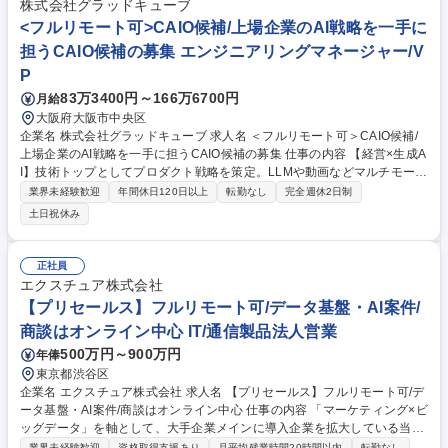
株式会社グラッドキューブ
<フルリモート可>CAIO候補/上場企業のAI戦略を一手に
担うCAIO候補の募集 エンジニアリングマネージャー/V
P
83万3400円～166万6700円
月給
大阪府大阪市中央区
企業名 株式会社グラッドキューブ 求人名 ＜フルリモート可＞CAIO候補/
上場企業のAI戦略を一手に担うCAIO候補の募集 仕事の内容 【経営×生成A
I】技術トップとしてプロダクト戦略を策定。LLMや動画などマルチモーダ
ル技術を駆使し、0→1の価値創造と組織構築をリードいただきます。上場
業界未経験歓迎
年間休日120日以上
転勤なし
完全週休2日制
企業の基盤とベンチャーのスピード感で革新に挑む要職。 経営陣と共に技
土日祝休み
術戦略を策定し、生成AI（LLM/動画等）を中核とした新サービス開発をリ
ードします。最新技術のR&D、アーキテクチャ選定から、エンジニア組織
の採用・育成、技術広報までを統括。マルチモーダル技術で新たな顧客価
正社員
値を創造するのがミッションです。上場企業の基盤とベンチャーのスピー
エクスチュア株式会社
ド感を兼ね備えた環境で、技術を武器に事業成長を牽引してください。 変
【プリセールス】フルリモート可/データ基盤・AI案件/
更の範囲：会社の定める業務 募集職種 ＜フルリモート可＞CAIO候補/上場
商談はオンライン中心 IT/通信製品法人営業
企業のAI戦略を一手に担うCAIO候補の募集
500万円～900万円
年俸
東京都渋谷区
企業名 エクスチュア株式会社 求人名 【プリセールス】フルリモート可/デ
ータ基盤・AI案件/商談はオンライン中心 仕事の内容 「マーケティング×ビ
ッグデータ」を軸として、大手企業メインに導入企業を拡大している当社
にて、主要クライアント層である大企業向けに新規案件獲得のための営業
業界未経験歓迎
資格取得支援あり
月平均残業時間20時間以内
転勤なし