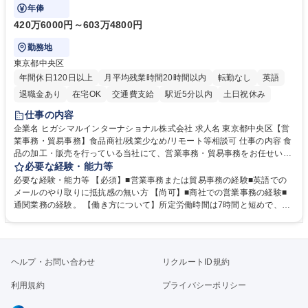
事業の根幹を支えていただきます。
年俸
420万6000円～603万4800円
勤務地
東京都中央区
年間休日120日以上
月平均残業時間20時間以内
転勤なし
英語
退職金あり
在宅OK
交通費支給
駅近5分以内
土日祝休み
仕事の内容
企業名 ヒガシマルインターナショナル株式会社 求人名 東京都中央区【営
業事務・貿易事務】食品商社/残業少なめ/リモート等相談可 仕事の内容 食
品の加工・販売を行っている当社にて、営業事務・貿易事務をお任せいた
します。営業社員のサポートポジションとして、受発注から海外工場との
必要な経験・能力等
調整まで幅広く対応し、当社事業の根幹を支えていただきます。 ■受発注
必要な経験・能力等 【必須】■営業事務または貿易事務の経験■英語での
業務、請求書発行 ■海外工場とのスケジュール調整 ■在庫管理 ■輸入書類
メールのやり取りに抵抗感の無い方 【尚可】■商社での営業事務の経験■
の確認・作成 ■配送手配 ■通関業者を通して行う輸出入業全般 ■倉庫との
通関業務の経験。 【働き方について】所定労働時間は7時間と短めで、残
倉入れ調整等 ※ゼネラリストとしてのキャリアアップを目指すことが可能
業も月平均20時間以下です。時差出勤制度や週1日のリモート勤務も相談
です。単に商品を販売するだけでなく原料の仕入れから販売までをトータ
可能で、ワークライフバランスを保ち長期就業しやすい環境です。 【当社
ルプロデュースしているため、商品に関わる全ての業務をサポート頂きま
の強み】1991年の設立以来、外食産業を中心としたお客様の多様なニー
す。 募集職種 東京都中央区【営業事務・貿易事務】食品商社/残業少なめ/
ズに沿った冷凍水産物等の生産・輸入・販売を一貫して手掛けています。
ヘルプ・お問い合わせ
リクルートID規約
リモート等相談可
自社工場と海外拠点の強固な連携によるワンストップサービスが最大の強
みです。 学歴・資格 学歴：大学院 大学 語学力：英語 資格：
利用規約
プライバシーポリシー