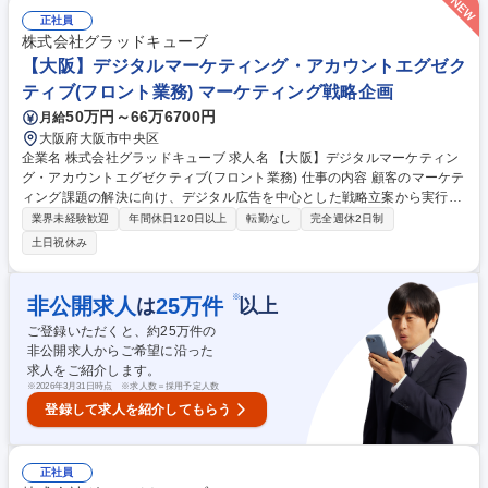
提携（法務DDの実施、NDA・基本契約書・最終合意書の作成・締結事
正社員
務、各種権利関係の調整）■その他（人事・労務・経理・内部監査室等の
株式会社グラッドキューブ
他部との連携、規程改定案の立案、役員変更等の登記手続き） 募集職種
【大阪】デジタルマーケティング・アカウントエグゼク
早期入社歓迎【大阪】法務★東証グロース市場上場★役員直下でスピード
ティブ(フロント業務) マーケティング戦略企画
感あり
50万円～66万6700円
月給
大阪府大阪市中央区
企業名 株式会社グラッドキューブ 求人名 【大阪】デジタルマーケティン
グ・アカウントエグゼクティブ(フロント業務) 仕事の内容 顧客のマーケテ
ィング課題の解決に向け、デジタル広告を中心とした戦略立案から実行デ
ィレクション、効果検証、改善提案まで一気通貫で担うフロント業務全般
業界未経験歓迎
年間休日120日以上
転勤なし
完全週休2日制
(営業・コンサルティング)をお任せします。 【具体的には】クライアント
土日祝休み
(経営層/マーケティング責任者)へヒアリングし、課題とKGI/KPIを整理。
データ分析に基づき、デジタルマーケティング戦略を策定します。運用型
広告(リスティング、SNS等)を軸に、SEO、コンテンツマーケティング、
※
非公開求人
25
万件
は
以上
MA導入支援など最適なソリューションを提案します。社内チームをディ
ご登録いただくと、約
25
万件の
レクションし、プロジェクトを推進。GA4等で効果検証を行い、クライア
非公開求人からご希望に沿った
ントへ改善策を提案いただきます。 募集職種 【大阪】デジタルマーケテ
求人をご紹介します。
ィング・アカウントエグゼクティブ(フロント業務)
※
2026年3月31日時点 ※求人数＝採用予定人数
登録して求人を紹介してもらう
正社員