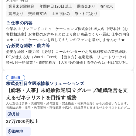
東京都中野区
業界未経験歓迎
年間休日120日以上
退職金あり
在宅OK
賞与あり
交通費支給
土日祝休み
寮・社宅あり
仕事の内容
企業名 キリンアンドコミュニケーションズ株式会社 求人名 中野本社【お
客様相談室】お客様のお声をもとにより良い商品づくりへ貢献 仕事の内容
≪★コミュニケーションを通してキリンのファンを増やしませんか？★≫
お客様のお声をより良い商品づくりに活かしていく上で、窓口となるお客
必要な経験・能力等
様相談室でのお仕事です。 日々お客様からいただくキリングループへのご
必要な経験・能力等 【必須】コールセンターやお客様相談室の業務経験、
意見を、企業活動に活かしています。お客様からの声に迅速かつ誠意をも
PCが使える方（Word・Excel）【働き方】在宅勤務・リモートワーク相
って対応、情報提供するとともにグループ内活動に反映しています。 【具
談可/月平均残業7～8時間程度 【入社後の研修】着任から1か月は電話対応
体的には】電話応対、メール、お手紙対応、ご指摘品調査報告書作成、有
のOJTを中心に実施し、電話対応に慣れた段階でメール・手紙のOJTを実
人チャットボット対応など。 【1日の対応件数】■電話：月間一人当たり
施する予定です。独り立ち以降もしっかりフォローする体制を整えていま
平均100件前後■メール・手紙：同上40件前後 募集職種 中野本社【お客様
正社員
すのでご安心ください。 【当社について】キリングループの広報機能を担
株式会社日立医薬情報ソリューションズ
相談室】お客様のお声をもとにより良い商品づくりへ貢献
う会社として、お客様との出会いを大切にし、磨き上げたホスピタリティ
を込めてコミュニケーションをとりながら広報関連業務を行っておりま
【総務・人事】未経験歓迎/日立グループ/組織運営を支
す。 学歴・資格 学歴：大学院 大学 高専 短大 専修学校 高校 語学力： 資
えるゼネラリストを目指す 総務
格：
入社直後は労務（労務管理・給与計算・安全衛生・福利厚生等）からお任せいたします。
将来は総務・採用・教育業務へ守備範囲を広げ、組織運営を支えるゼネラリストをめざせ
ます。
月給
27万7000円以上
勤務地