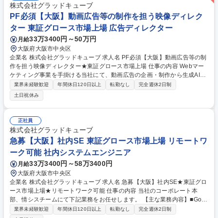
株式会社グラッドキューブ
PF必須【大阪】動画広告等の制作を担う映像ディレク
ター 東証グロース市場上場 広告ディレクター
33万3400円～50万円
月給
大阪府大阪市中央区
企業名 株式会社グラッドキューブ 求人名 PF必須【大阪】動画広告等の制
作を担う映像ディレクター★東証グロース市場上場 仕事の内容 Webマー
ケティング事業を手掛ける当社にて、動画広告の企画・制作から生成AIを
活用した最先端の映像制作・ディレクション業務まで幅広くお任せしま
業界未経験歓迎
年間休日120日以上
転勤なし
完全週休2日制
す。 ■動画広告の企画提案・演出・ディレクション・撮影・デザイン・編
土日祝休み
集 ■AI技術と人間の創造性を掛け合わせた企画演出・シナリオ作成・動画
編集 ■生成AIツールを活用したワークフローの整理および効率化推進 全工
程の実践スキルとAI映像制作の専門性を磨ける環境です。自社・クライア
正社員
ント案件双方に携わり、デジタル領域での新たな価値創造を目指します。
株式会社グラッドキューブ
募集職種 PF必須【大阪】動画広告等の制作を担う映像ディレクター★東
急募【大阪】社内SE 東証グロース市場上場 リモートワ
証グロース市場上場
ーク可能 社内システムエンジニア
33万3400円～58万3400円
月給
大阪府大阪市中央区
企業名 株式会社グラッドキューブ 求人名 急募【大阪】社内SE★東証グロ
ース市場上場★リモートワーク可能 仕事の内容 当社のコーポレート本
部、情シスチームにて下記業務をお任せします。 【主な業務内容】■Goo
gle Workspace、chatwork、Slackなど社内で使うツールのアカウント作
業界未経験歓迎
年間休日120日以上
転勤なし
完全週休2日制
成、削除■PCの設定や携帯端末のキッティング ■ファイルサーバーや業務