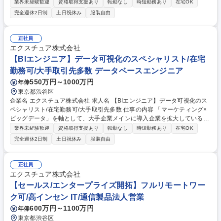
への課題整理や要件定義の補助、CDP等のツール導入支援、データ分析に
業界未経験歓迎
資格取得支援あり
転勤なし
時短勤務あり
在宅OK
基づく改善提案をお任せします。 【業務詳細】■クライアントへのヒアリ
完全週休2日制
土日祝休み
服装自由
ング・課題整理・要件定義■MarTech製品（CDP・MA・アクセス解析等）
の導入・設計・活用支援■データ分析および改善施策の立案・提案■データ
収集・計測設計・タグ設計・データ品質改善（実装はエンジニア部門が担
正社員
当します）■ダッシュボード設計・レポーティング■製品トレーニング・活
エクスチュア株式会社
用支援■プロジェクトマネジメント 募集職種 【MarTechコンサルタント】
【BIエンジニア】データ可視化のスペシャリスト/在宅
リモート可/月残業20H/CRM・MA・アクセス解析支援
勤務可/大手取引先多数 データベースエンジニア
550万円～1000万円
年俸
東京都渋谷区
企業名 エクスチュア株式会社 求人名 【BIエンジニア】データ可視化のス
ペシャリスト/在宅勤務可/大手取引先多数 仕事の内容 「マーケティング×
ビッグデータ」を軸として、大手企業メインに導入企業を拡大している当
社にて、BIエンジニアをお任せします。案件増加による増員採用となりま
業界未経験歓迎
資格取得支援あり
転勤なし
時短勤務あり
在宅OK
す！ 【業務詳細】■BIツールのダッシュボード設計及びデータの可視化■
完全週休2日制
土日祝休み
服装自由
上記を行うための環境構築、ETL設計・開発、複数のデータソースからの
データ抽出など■定期レポートの作成・配信自動化【案件例】■GCP/AWS/
Azure等のクラウドを用いたデータ分析基盤の設計、構築■Tableau/DataS
正社員
tudio/Looker 等のBIツールを用いたデータビジュアライゼーションの設
エクスチュア株式会社
計、構築 等 募集職種 【BIエンジニア】データ可視化のスペシャリスト/在
【セールス/エンタープライズ開拓】フルリモートワー
宅勤務可/大手取引先多数
ク可/高インセン IT/通信製品法人営業
600万円～1100万円
年俸
東京都渋谷区