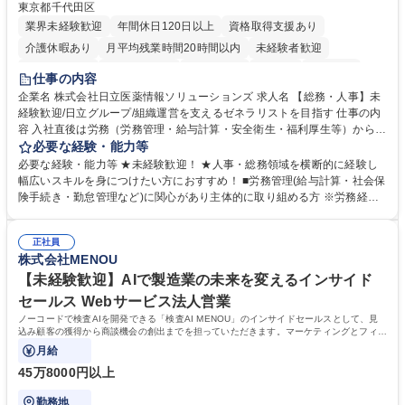
東京都千代田区
業界未経験歓迎
年間休日120日以上
資格取得支援あり
介護休暇あり
月平均残業時間20時間以内
未経験者歓迎
住宅手当あり
時短勤務あり
退職金あり
在宅OK
賞与あり
仕事の内容
育休あり
完全週休2日制
交通費支給
土日祝休み
寮・社宅あり
企業名 株式会社日立医薬情報ソリューションズ 求人名 【総務・人事】未
経験歓迎/日立グループ/組織運営を支えるゼネラリストを目指す 仕事の内
容 入社直後は労務（労務管理・給与計算・安全衛生・福利厚生等）からお
任せいたします。将来は総務・採用・教育業務へ守備範囲を広げ、組織運
必要な経験・能力等
営を支えるゼネラリストをめざせます。 ・初期業務：労働時間管理、給与
必要な経験・能力等 ★未経験歓迎！ ★人事・総務領域を横断的に経験し
計算、社会保険対応、福利厚生管理、安全衛生、健康経営推進等をお任せ
幅広いスキルを身につけたい方におすすめ！ ■労務管理(給与計算・社会保
します。ご経験に応じて、休職者管理など、幅広く経験を積んでいただき
険手続き・勤怠管理など)に関心があり主体的に取り組める方 ※労務経験
ます。 ・将来的な広がり：総務・採用・教育・税務対応・経営企画等。
者は早期にご活躍いただけます。 ■チームで仕事を推進できる方■将来は
★メンバーがマンツーマンで丁寧に教えるため、ご経験が浅くても安心！
マネジメント職として活躍したい 【尚可】■人事、労務、採用、教育業務
幅広く経験を積みたい意欲がある方に最適な環境です。 募集職種 【総
正社員
のご経験 ■労務管理（給与計算・社会保険手続き・勤怠管理など）の経験
株式会社MENOU
務・人事】未経験歓迎/日立グループ/組織運営を支えるゼネラリストを目
■衛生管理者の資格をお持ちの方 学歴・資格 学歴：大学院 大学 高専 短大
指す
専修学校 高校 語学力： 資格：
【未経験歓迎】AIで製造業の未来を変えるインサイド
セールス Webサービス法人営業
ノーコードで検査AIを開発できる「検査AI MENOU」のインサイドセールスとして、見
込み顧客の獲得から商談機会の創出までを担っていただきます。マーケティングとフィー
ルドセールスをつなぐ役割として、
月給
45万8000円以上
勤務地