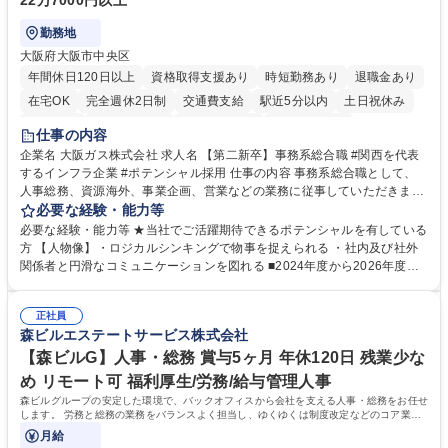
22万7000円以上
勤務地
大阪府大阪市中央区
年間休日120日以上
資格取得支援あり
時短勤務あり
退職金あり
在宅OK
完全週休2日制
交通費支給
駅近5分以内
土日祝休み
服装自由
第二新卒歓迎
寮・社宅あり
食事補助あり
仕事の内容
企業名 大阪ガス株式会社 求人名 【第二新卒】事務系総合職 #関西を代表
するインフラ企業 #ポテンシャル採用 仕事の内容 事務系総合職として、
人事総務、資源海外、事業企画、営業などの業務に従事していただきま
す。 【業務内容の一例】■所属事業部の勤労業務 ■海外に関係する各種業
必要な経験・能力等
務 ■営業部門の企画スタッフ、ルート営業 【キャリアパス】入社後の配属
必要な経験・能力等 ★当社でご活躍期待できるポテンシャルを有している
ポジションで一定期間ご活躍頂いた後、本人の適性及び将来のキャリアを
方 【人物像】・ロジカルシンキングで物事を捉えられる ・社内及び社外
鑑みてジョブローテーションを行います。 【育成】OJTでの現場育成や研
関係者と円滑なコミュニケーションを図れる ■2024年度から2026年度ま
修カリキュラムを通じて、Daigasグループの業務で必要となる知識につい
での3ヵ年を対象とする「Daigasグループ中期経営計画2026」を策定しま
て学んでいただきます。 募集職種 【第二新卒】事務系総合職 #関西を代
した。https://www.osakagas.co.jp/company/press/pr2024/1777576_564
表するインフラ企業 #ポテンシャル採用
正社員
72.html ■エネルギーセキュリティの不安定化や気候変動による自然災害の
森ビルエステートサービス株式会社
甚大化など、これまで以上に社会課題解決の重要性が高まっています。
「未来の日常」の創造に向けて持続可能な社会の実現に貢献してまいりま
【森ビルG】人事・総務 賞与5ヶ月 年休120日 残業少な
す。 学歴・資格 学歴：大学院 大学 語学力： 資格：
め リモート可 福利厚生/労務/給与管理人事
森ビルグループの安定した環境で、バックオフィスから会社を支える人事・総務をお任せ
します。 労務と総務の業務をバランスよく担当し、ゆくゆくは制度改定などのコア業務
にも挑戦できる、やりがいある環境です。
月給