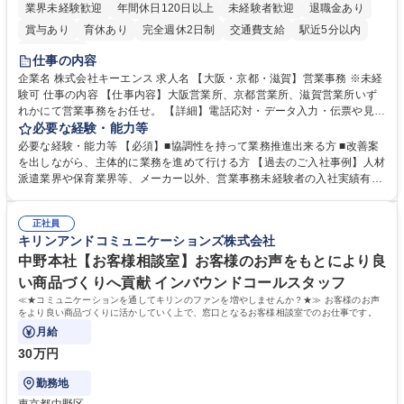
業界未経験歓迎
年間休日120日以上
未経験者歓迎
退職金あり
賞与あり
育休あり
完全週休2日制
交通費支給
駅近5分以内
土日祝休み
仕事の内容
企業名 株式会社キーエンス 求人名 【大阪・京都・滋賀】営業事務 ※未経
験可 仕事の内容 【仕事内容】大阪営業所、京都営業所、滋賀営業所いず
れかにて営業事務をお任せ。 【詳細】電話応対・データ入力・伝票や見積
の作成・カタログ送付・来客対応・営業所内で発生する事務業務や業務改
必要な経験・能力等
善をお任せ。 【教育制度】ご入社後、育成担当とペアになりながらOJTに
必要な経験・能力等 【必須】■協調性を持って業務推進出来る方 ■改善案
て業務を覚えていただくことが可能です。業務システムがきちんと構築さ
を出しながら、主体的に業務を進めて行ける方 【過去のご入社事例】人材
れているため、スムーズに仕事に慣れることができる環境です。また、
派遣業界や保育業界等、メーカー以外、営業事務未経験者の入社実績有
「チームで成果を出す文化」があり、良いやり方を積極的に共有しながら
【当社の事務職について】単なる事務ではなく主体性を発揮したサポート
常に改善を目指す風土のため、安心して業務に取り組んでいただけます。
により、キーエンスの付加価値向上に貢献します。ベースの定型業務に加
募集職種 【大阪・京都・滋賀】営業事務 ※未経験可
正社員
えて、お客様や社員の状況に合わせ、能動的なサポート、改善の動きも期
キリンアンドコミュニケーションズ株式会社
待され。組織を支えるスペシャリストとして、チームに貢献し、結果的に
社員から頼られる存在になることができます。平均19:30の退勤以降の業
中野本社【お客様相談室】お客様のお声をもとにより良
務の持ち帰りも禁止されており、メリハリのある働き方となります。 学
い商品づくりへ貢献 インバウンドコールスタッフ
歴・資格 学歴：大学院 大学 高専 短大 語学力： 資格：
≪★コミュニケーションを通してキリンのファンを増やしませんか？★≫ お客様のお声
をより良い商品づくりに活かしていく上で、窓口となるお客様相談室でのお仕事です。
月給
30万円
勤務地