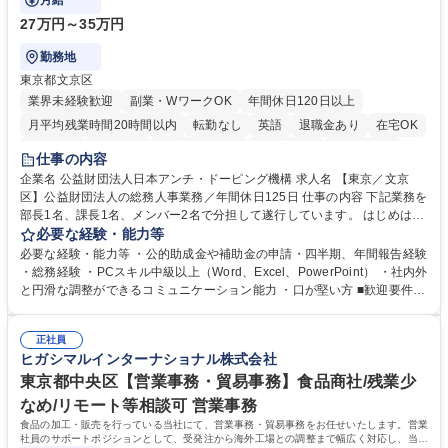
月給
27万円～35万円
勤務地
東京都文京区
業界未経験歓迎
副業・WワークOK
年間休日120日以上
月平均残業時間20時間以内
転勤なし
英語
退職金あり
在宅OK
賞与あり
育休あり
完全週休2日制
交通費支給
土日祝休み
仕事の内容
食事補助あり
企業名 公益財団法人日本アンチ・ドーピング機構 求人名 【東京／文京
区】公益財団法人の総務人事業務／年間休日125日 仕事の内容 下記業務を
部長1名、課長1名、メンバー2名で分担して遂行しています。 はじめは担
当者として業務を覚えていただき、ゆくゆくはリーダーやマネージャーポ
必要な経験・能力等
ジションとして活躍いただくことを期待しています。 【総務・人事グルー
必要な経験・能力等 ・公的助成金や補助金の申請・四半期、年間報告経験
プの業務内容】 ・人事制度関連 ・採用活動 ・教育研修の企画、実行 ・勤
・総務経験 ・PCスキル中級以上（Word、Excel、PowerPoint） ・社内外
怠管理 ・官公庁への各種提出 ・法定の会議運営（評議員会、理事会） ・
と円滑な調整ができるコミュニケーション能力 ・口が堅い方 ■歓迎要件
コンプライアンス ・内部規程やルールの管理、整備、文書管理 ・契約関
・採用業務経験 ・英語に抵抗がない方 ・営業経験 学歴・資格 学歴：大学
連 ・衛生管理 ・防災関連・公的助成金の管理・オフィス、ファシリティ
院 大学 高専 短大 専修学校 高校 語学力： 資格：
管理 ・福利厚生関連 ・職員からの問合せ、相談対応 ・その他日常の総務
正社員
ヒガシマルインターナショナル株式会社
業務全般 募集職種 【東京／文京区】公益財団法人の総務人事業務／年間
休日125日
東京都中央区【営業事務・貿易事務】食品商社/残業少
なめ/リモート等相談可 営業事務
食品の加工・販売を行っている当社にて、営業事務・貿易事務をお任せいたします。営業
社員のサポートポジションとして、受発注から海外工場との調整まで幅広く対応し、当社