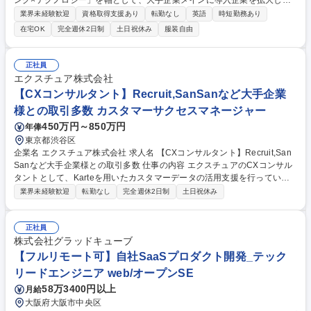
ング×テクノロジー」を軸として、大手企業メインに導入企業を拡大して
いる当社にて、シニアマーケティングコンサルタントとして、データをも
業界未経験歓迎
資格取得支援あり
転勤なし
英語
時短勤務あり
とに顧客企業へコンサルティングを行っていただきます。 【業務詳細】 ■
在宅OK
完全週休2日制
土日祝休み
服装自由
MAツールのカスタマイズ設定 ■クライアントと実施キャンペーンの合意
形成 ■実施までの開発スケジュールの作成 ■ツールおよびデータパイプラ
イン設計 ■エンジニアへ開発指示書の作成および進行 ■適時クライアント
正社員
コミュニケーション ■検証 【職務内容補足】雇入れ直後：上記参照/変更
エクスチュア株式会社
の範囲：当社における各種業務全般 募集職種 【MAコンサルタント】Ado
【CXコンサルタント】Recruit,SanSanなど大手企業
be,Googleなどの先進ベンダーと協働/テックリード企業
様との取引多数 カスタマーサクセスマネージャー
450万円～850万円
年俸
東京都渋谷区
企業名 エクスチュア株式会社 求人名 【CXコンサルタント】Recruit,San
Sanなど大手企業様との取引多数 仕事の内容 エクスチュアのCXコンサル
タントとして、Karteを用いたカスタマーデータの活用支援を行っていた
だきます。具体的には、DXとCXの相互作用により、顧客の企業活動をよ
業界未経験歓迎
転勤なし
完全週休2日制
土日祝休み
り効果的に支援します。 【業務詳細】■客先でのプレゼンテーション■施
策スケジュールの管理、運用■サービス向上のための提案・施策の実施・
分析■WebサイトやLPの運用・管理■ワイヤーフレームや構成書の作成■各
正社員
種トレーニング資料の作成、トレーニング実施など 募集職種 【CXコンサ
株式会社グラッドキューブ
ルタント】Recruit,SanSanなど大手企業様との取引多数
【フルリモート可】自社SaaSプロダクト開発_テック
リードエンジニア web/オープンSE
58万3400円以上
月給
大阪府大阪市中央区