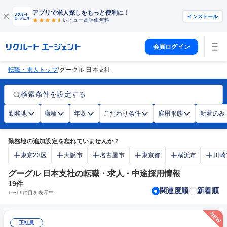
アプリで求人探しをもっと便利に！
インストール
レビュー高評価
無料
会員ログイン
/
転職・求人トップ
グーグル 日本支社
検索条件を設定する
勤務地
職種
年収
こだわり条件
雇用形態
新着のみ
勤務地の追加設定を忘れていませんか？
東京23区
大阪市
名古屋市
東京都
横浜市
川崎
グーグル 日本支社の転職・求人・中途採用情報
19
件
関連度順
新着順
1
〜
19
件目を表示中
正社員