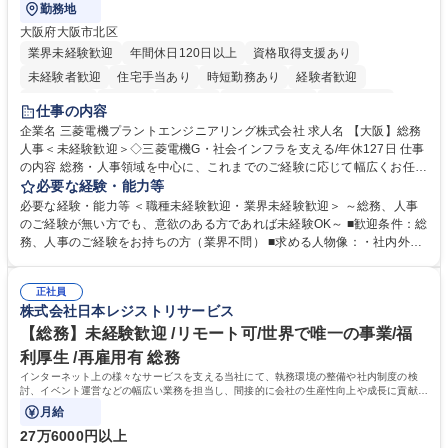
勤務地
大阪府大阪市北区
業界未経験歓迎
年間休日120日以上
資格取得支援あり
未経験者歓迎
住宅手当あり
時短勤務あり
経験者歓迎
退職金あり
在宅OK
賞与あり
完全週休2日制
交通費支給
仕事の内容
駅近5分以内
土日祝休み
服装自由
寮・社宅あり
食事補助あり
企業名 三菱電機プラントエンジニアリング株式会社 求人名 【大阪】総務
人事＜未経験歓迎＞◇三菱電機G・社会インフラを支える/年休127日 仕事
の内容 総務・人事領域を中心に、これまでのご経験に応じて幅広くお任せ
します。 ＜具体的には＞ ・総務/人事労務（給与・社保・勤怠管理など）
必要な経験・能力等
・採用・教育研修 ・福利厚生運用 など ※基本的には事務所勤務ですが、
必要な経験・能力等 ＜職種未経験歓迎・業界未経験歓迎＞ ～総務、人事
採用や教育等の業務内容により、関西圏以外への日帰り・宿泊を伴う国内
のご経験が無い方でも、意欲のある方であれば未経験OK～ ■歓迎条件：総
出張もございます。 ※担当業務を持ちつつ、お互いに助け合いながら、総
務、人事のご経験をお持ちの方（業界不問） ■求める人物像：・社内外の
務部という組織として協力しながら進める体制です。 募集職種 【大阪】
関係各部門との調整を率先して行い、業務を円滑に遂行できる協調性やコ
総務人事＜未経験歓迎＞◇三菱電機G・社会インフラを支える/年休127日
ミュニケーション能力を持っている方 ・人事総務領域に興味がありゼネラ
正社員
リスト志向をお持ちの方 学歴・資格 学歴：大学院 大学 語学力： 資格：
株式会社日本レジストリサービス
【総務】未経験歓迎 /リモート可/世界で唯一の事業/福
利厚生 /再雇用有 総務
インターネット上の様々なサービスを支える当社にて、執務環境の整備や社内制度の検
討、イベント運営などの幅広い業務を担当し、間接的に会社の生産性向上や成長に貢献し
ている部署です。
月給
27万6000円以上