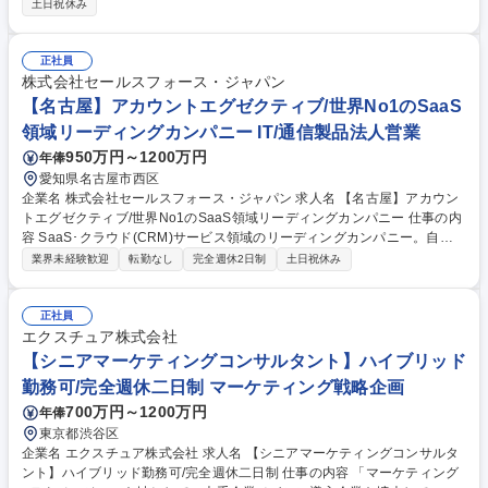
土日祝休み
システムへのアクセス権限追加、削除■メーリングリスト作成、登録■備品
管理（ポケットWi-FiやLANケーブル、パソコン）■社内ITに関する問い合
わせ、トラブルシューティング対応などのヘルプデスク■社内利用ツール
正社員
の運用方針の策定、導入支援、管理対応■ISMS/PMS/IT全般統制等の審査
株式会社セールスフォース・ジャパン
対応 募集職種 急募【大阪】社内SE★東証グロース市場上場★リモートワ
【名古屋】アカウントエグゼクティブ/世界No1のSaaS
ーク可能
領域リーディングカンパニー IT/通信製品法人営業
950万円～1200万円
年俸
愛知県名古屋市西区
企業名 株式会社セールスフォース・ジャパン 求人名 【名古屋】アカウン
トエグゼクティブ/世界No1のSaaS領域リーディングカンパニー 仕事の内
容 SaaS･クラウド(CRM)サービス領域のリーディングカンパニー。自社S
aaSクラウドソリューションを法人(中小～中堅企業)向けに直販でご提案
業界未経験歓迎
転勤なし
完全週休2日制
土日祝休み
して頂きます。※商談相手:経営者、役員、営業部部長等 ■東海地方近郊の
従業員数199名以下の中小企業、ベンチャー企業を中心とした顧客に対し
て地区ごとに割り当てられたテリトリーのオーナーとして、売り上げ計画
正社員
の立案を行い、新規のお客様に対する提案、および既存顧客に対するアッ
エクスチュア株式会社
プセル、クロスセルを行います。 ■営業先は経営者や役員などビジネスの
【シニアマーケティングコンサルタント】ハイブリッド
リーダーが中心、コンサルティング要素の強い営業活動を行うことができ
勤務可/完全週休二日制 マーケティング戦略企画
ます。 募集職種 【名古屋】アカウントエグゼクティブ/世界No1のSaaS領
700万円～1200万円
年俸
域リーディングカンパニー
東京都渋谷区
企業名 エクスチュア株式会社 求人名 【シニアマーケティングコンサルタ
ント】ハイブリッド勤務可/完全週休二日制 仕事の内容 「マーケティング