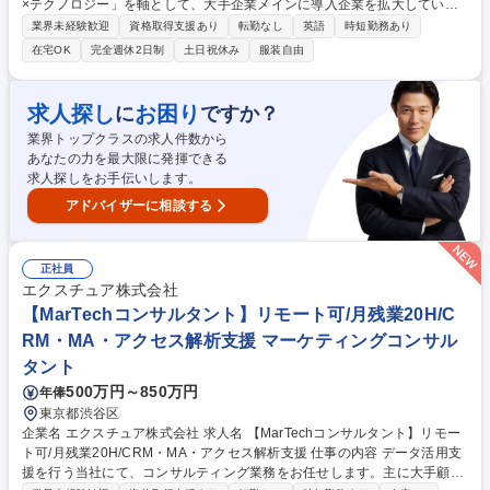
×テクノロジー」を軸として、大手企業メインに導入企業を拡大している
当社にて、シニアマーケティングコンサルタントとして、データをもとに
業界未経験歓迎
資格取得支援あり
転勤なし
英語
時短勤務あり
顧客企業へコンサルティングを行っていただきます。 【業務詳細】■ヒア
在宅OK
完全週休2日制
土日祝休み
服装自由
リングによる要件定義、提案のプレゼンテーション ■Web解析ツールを利
用した分析と改善施策(アクション)のレポート作成■Web解析ツールの実
装設計、実装内容調査 ■担当領域のマーケティングテクノロジーの調査書
求人探し
お困り
に
ですか？
作成 ■各種トレーニング資料の作成、トレーニング実施【職務内容補足】
業界トップクラスの求人件数から
雇入れ直後：上記参照/変更の範囲：当社における各種業務全般 募集職種
あなたの力を最大限に発揮できる
【シニアマーケティングコンサルタント】ハイブリッド勤務可/完全週休二
求人探しをお手伝いします。
日制
アドバイザーに相談する
正社員
エクスチュア株式会社
【MarTechコンサルタント】リモート可/月残業20H/C
RM・MA・アクセス解析支援 マーケティングコンサル
タント
500万円～850万円
年俸
東京都渋谷区
企業名 エクスチュア株式会社 求人名 【MarTechコンサルタント】リモー
ト可/月残業20H/CRM・MA・アクセス解析支援 仕事の内容 データ活用支
援を行う当社にて、コンサルティング業務をお任せします。主に大手顧客