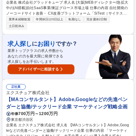
企業名 株式会社グラッドキューブ 求人名 [大阪]WEBディレクター/急拡大
中の[AI搭載]自社SaaS事業/東証グロース市場上場 仕事の内容 自社開発の
ノーコードサイト改善・ CX改善プラットフォーム「SiTest（サイテス
ト）」を用いたサイト解析や改善ディレクション。顧客の継続的コンサル
業界未経験歓迎
年間休日120日以上
転勤なし
完全週休2日制
や自社SaaSのマーケティング等にも携わって頂きます。 「SiTest（サイ
土日祝休み
テスト）」を用いたサイト解析と改善ディレクションを担当。単なる進行
管理に留まらず、ユーザー行動分析からCVR最大化を目指すコンサルティ
ングまで行います。作って終わりではない継続的な顧客支援に加え、SEO
求人探し
お困り
に
ですか？
や広告を活用した自社SaaSプロダクトのマーケティング実務にも挑戦で
業界トップクラスの求人件数から
き、総合的な提案力が磨かれる環境です。 募集職種 [大阪]WEBディレクタ
あなたの力を最大限に発揮できる
ー/急拡大中の[AI搭載]自社SaaS事業/東証グロース市場上場
求人探しをお手伝いします。
アドバイザーに相談する
正社員
エクスチュア株式会社
【MAコンサルタント】Adobe,Googleなどの先進ベン
ダーと協働/テックリード企業 マーケティング戦略企画
700万円～1200万円
年俸
東京都渋谷区
企業名 エクスチュア株式会社 求人名 【MAコンサルタント】Adobe,Goog
leなどの先進ベンダーと協働/テックリード企業 仕事の内容 「マーケティ