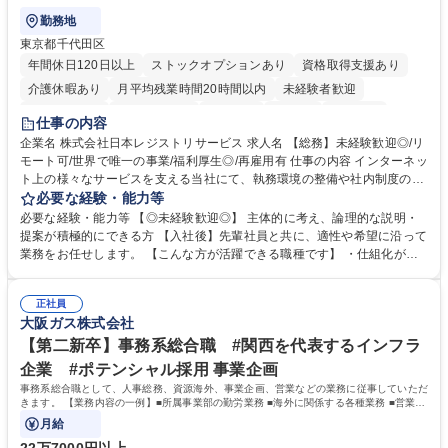
勤務地
東京都千代田区
年間休日120日以上
ストックオプションあり
資格取得支援あり
介護休暇あり
月平均残業時間20時間以内
未経験者歓迎
住宅手当あり
時短勤務あり
研修あり
在宅OK
賞与あり
仕事の内容
完全週休2日制
交通費支給
駅近5分以内
土日祝休み
服装自由
企業名 株式会社日本レジストリサービス 求人名 【総務】未経験歓迎◎/リ
モート可/世界で唯一の事業/福利厚生◎/再雇用有 仕事の内容 インターネッ
ト上の様々なサービスを支える当社にて、執務環境の整備や社内制度の検
討、イベント運営などの幅広い業務を担当し、間接的に会社の生産性向上
必要な経験・能力等
や成長に貢献している部署です。 会社の全メンバーが安心して長く成果を
必要な経験・能力等 【◎未経験歓迎◎】 主体的に考え、論理的な説明・
発揮できる環境を整えるために、毎日のメンテナンスや維持管理に加え、
提案が積極的にできる方 【入社後】先輩社員と共に、適性や希望に沿って
新たな施策検討を積極的に行っていただき、会社全体を巻き込み課題解決
業務をお任せします。 【こんな方が活躍できる職種です】 ・仕組化が好
を推進。 ・オフィス運営：執務環境の整備・物品管理・社内規定整備/改
き/得意・協働の姿勢を持っている・優先順位付け、マルチタスクが得意・
善・イベント企画/運営・非常時の対応 など、本人の希望や適性によって
様々な立場で物事を考えられる・定型業務だけでなく突発的な出来事にも
幅広い業務の体得が可能で、多様なキャリアパスを描くことも可能です。
正社員
対処できる・新しいことに興味関心がある 【魅力】■自己啓発支援：資格
大阪ガス株式会社
募集職種 【総務】未経験歓迎◎/リモート可/世界で唯一の事業/福利厚生◎/
取得や通信教育など費用の80%（年間25万円まで）を補助 ■住宅手当：家
再雇用有
賃の50%（月額7万円まで）を補助 学歴・資格 学歴：大学院 大学 語学
【第二新卒】事務系総合職 #関西を代表するインフラ
力： 資格：
企業 #ポテンシャル採用 事業企画
事務系総合職として、人事総務、資源海外、事業企画、営業などの業務に従事していただ
きます。 【業務内容の一例】■所属事業部の勤労業務 ■海外に関係する各種業務 ■営業部
門の企画スタッフ、ルート営業
月給