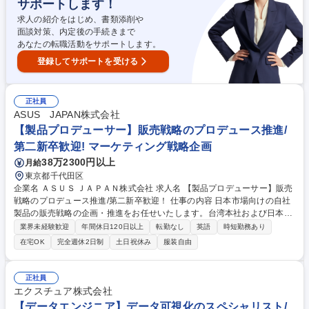
サポートします！
グ・活用支援■プロジェクトマネジメント■顧客への提案・プレゼン■新サ
ービスの企画・ソリューション開発 募集職種 【MarTechコンサルタン
求人の紹介をはじめ、書類添削や
ト】スペシャリスト/リモート/CRM・MA・アクセス解析支援
面談対策、内定後の手続きまで
あなたの転職活動をサポートします。
登録してサポートを受ける
正社員
ASUS JAPAN株式会社
【製品プロデューサー】販売戦略のプロデュース推進/
第二新卒歓迎! マーケティング戦略企画
38万2300円以上
月給
東京都千代田区
企業名 ＡＳＵＳ ＪＡＰＡＮ株式会社 求人名 【製品プロデューサー】販売
戦略のプロデュース推進/第二新卒歓迎！ 仕事の内容 日本市場向けの自社
製品の販売戦略の企画・推進をお任せいたします。台湾本社および日本支
社の各部署と連携し、製品開発・販売・マーケティング戦略の策定、代理
業界未経験歓迎
年間休日120日以上
転勤なし
英語
時短勤務あり
店へ最適な販売提案の立案～実施などを行います。 ◆製品戦略：マーケッ
在宅OK
完全週休2日制
土日祝休み
服装自由
ト情報を収集し、日本市場に合う製品規格の決定、案件ベースの新製品開
発への提案と実行◆価格戦略：競合分析で競争力のある価格設定と交渉、
原価計算、コストマネジメント◆流通戦略：代理店との商談及び在庫状況
正社員
に基づき、より製品展開ができるチャネル整理◆プロモーション戦略：製
エクスチュア株式会社
品コンセプト及び販路により、自社内のマーケティング部へ販売促進やP
【データエンジニア】データ可視化のスペシャリスト/