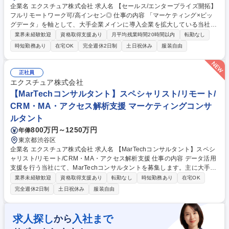
企業名 エクスチュア株式会社 求人名 【セールス/エンタープライズ開拓】
フルリモートワーク可/高インセン◎ 仕事の内容 「マーケティング×ビッ
グデータ」を軸として、大手企業メインに導入企業を拡大している当社に
て、問い合わせいただいたエンタープライズ顧客へのご提案・新規開拓を
業界未経験歓迎
資格取得支援あり
月平均残業時間20時間以内
転勤なし
お任せします。 【業務詳細】お問い合わせいただいた見込み顧客に対し、
時短勤務あり
在宅OK
完全週休2日制
土日祝休み
服装自由
Adobe・Googleクラウド等のITパッケージ製品を提案します。単純な販売
だけでなく、お客様に応じて響きそうな部分を強調した資料作成や、要件
のヒアリング、カスタマイズの提案など、コンサルティング要素を含めた
正社員
営業活動を行います。接点～受注までは1カ月～1年程度です。契約後は社
エクスチュア株式会社
内のコンサルタントにバトンタッチします。※一部海外ベンダーとのやり
【MarTechコンサルタント】スペシャリスト/リモート/
取りあり。 募集職種 【セールス/エンタープライズ開拓】フルリモートワ
CRM・MA・アクセス解析支援 マーケティングコンサ
ーク可/高インセン◎
ルタント
800万円～1250万円
年俸
東京都渋谷区
企業名 エクスチュア株式会社 求人名 【MarTechコンサルタント】スペシ
ャリスト/リモート/CRM・MA・アクセス解析支援 仕事の内容 データ活用
支援を行う当社にて、MarTechコンサルタントを募集します。主に大手顧
客への課題整理や要件定義の補助、CDP等のツール導入支援、データ分析
業界未経験歓迎
資格取得支援あり
転勤なし
時短勤務あり
在宅OK
に基づく改善提案をお任せします。 【業務詳細】■クライアントへのヒア
完全週休2日制
土日祝休み
服装自由
リング・課題整理・要件定義■MarTech製品（CDP・MA・アクセス解析
等）の導入・設計・活用支援■データ分析および改善施策の立案・提案■デ
ータ収集・計測設計・タグ設計・データ品質改善（実装はエンジニア部門
求人探し
入社まで
から
が担当します）■ダッシュボード設計・レポーティング■製品トレーニン