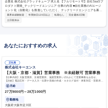
企業名 株式会社グラッドキューブ 求人名 【フルリモート可】自社SaaSプ
ロダクト開発_テックリードエンジニア 仕事の内容 ■自社業務のAIエージ
ェント化（自動化）を推進していただく、テックリードエンジニアを募集
しております。AI技術を駆使して社内の生産性を向上させるプロダクト開
業界未経験歓迎
年間休日120日以上
転勤なし
完全週休2日制
発をお任せいたします。 【具体的な業務内容】 ・AIエージェント化のア
土日祝休み
ーキテクチャ設計・技術選定 ・要件定義からリリースまでの一連のプロセ
スの実施 ・ LLMやAI技術を組み込んだシステム設計方針の策定 ・開発の
リードとコードレビュー など 募集職種 【フルリモート可】自社SaaSプロ
ダクト開発_テックリードエンジニア
あなたにおすすめの求人
正社員
株式会社キーエンス
【大阪・京都・滋賀】営業事務 ※未経験可 営業事務
【仕事内容】大阪営業所、京都営業所、滋賀営業所いずれかにて営業事務をお任せ。
【詳細】電話応対・データ入力・伝票や見積の作成・カタログ送付・来客対応・営業所内
で発生する事務業務や業務改善をお任せ。
月給
27万9000円～28万1000円
勤務地
大阪府大阪市淀川区