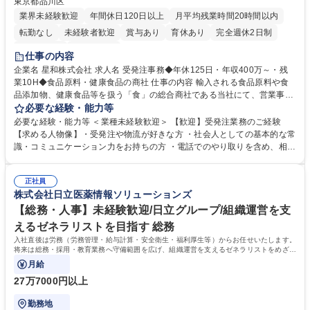
東京都品川区
業界未経験歓迎
年間休日120日以上
月平均残業時間20時間以内
転勤なし
未経験者歓迎
賞与あり
育休あり
完全週休2日制
交通費支給
土日祝休み
仕事の内容
企業名 星和株式会社 求人名 受発注事務◆年休125日・年収400万～・残
業10H◆食品原料・健康食品の商社 仕事の内容 輸入される食品原料や食
品添加物、健康食品等を扱う「食」の総合商社である当社にて、営業事務
として営業サポートや書類作成、データ入力、電話対応などの業務をお任
必要な経験・能力等
せします。 ・受注／出荷指示／売上管理／仕入管理／在庫管理／お客様や
必要な経験・能力等 ＜業種未経験歓迎＞ 【歓迎】受発注業務のご経験
倉庫と電話確認など、販売に関わる事務、営業サポートをお願いします。
【求める人物像】・受発注や物流が好きな方 ・社会人としての基本的な常
・入社後は商品について覚えることから始め、先輩社員OJTと共に業務を
識・コミュニケーション力をお持ちの方 ・電話でのやり取りを含め、相手
進めて頂きます。未経験から始めた方も多数活躍中です。 [業務内容の変
の要件を正しく理解し対応できる方 ・数量・在庫・出荷数などの数値を正
更の範囲:会社の定める業務] 募集職種 受発注事務◆年休125日・年収400
確に扱う業務に抵抗がない方 ・PCを業務で日常的に使用しており、四則
万～・残業10H◆食品原料・健康食品の商社
正社員
演算ができる方 ・業務ルールや指示を理解し、行動できる方 学歴・資格
株式会社日立医薬情報ソリューションズ
学歴：大学院 大学 短大 語学力： 資格：
【総務・人事】未経験歓迎/日立グループ/組織運営を支
えるゼネラリストを目指す 総務
入社直後は労務（労務管理・給与計算・安全衛生・福利厚生等）からお任せいたします。
将来は総務・採用・教育業務へ守備範囲を広げ、組織運営を支えるゼネラリストをめざせ
ます。
月給
27万7000円以上
勤務地