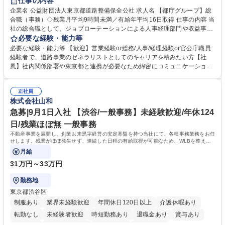
仕事の内容
駅近5分以内
資格取得手当あり
食事補助あり
企業名 公益財団法人東京都道路整備保全公社 求人名 【都庁グループ】総
合職（事務）◇残業月平均9時間未満／有給年平均16日取得 仕事の内容 当
社の総合職として、ジョブローテーションによる人事経理部門や収益事業
等のフロント部門の部署等幅広い部署での業務をお任せいたします。研修
必要な経験・能力等
制度やキャリア支援が充実しております！ ※下記業務詳細 【業務詳細】■
必要な経験・能力等 【歓迎】営業経験or総務/人事/経理経験or官公庁職員
管理部門：広報、人事、経理など当公社の運営に係る管理業務 ■収益部
経験者で、道路事業のゼネラリストとしてのキャリアを積みたい方【社
門：駐車場の新規開拓、管理運営、新宿駅西口広場の「イベントコーナ
風】社内関係部署や東京都と連携が必要なため綿密にコミュニケーション
ー」などの管理運営 ■道路部門：整備の急がれる骨格幹線道路や木造住宅
を図っています。 【業務の魅力】■幅広く携われる：総合職（事務）で
密集地域の特定整備路線の用地取得、道路に関する普及啓発事業、都内の
は、駐車場の管理運営や道路用地の取得、公益財団法人の中枢を担う管理
道路施設や道路工事現場の見学ツアー事業 ※入社後は上記いずれかの部門
正社員
部門など多岐に渡る業務を経験できます。 ■様々なプロジェクト：駐車場
株式会社山和
へ配属。※業務内容変更の範囲：会社の定める業務 募集職種 【都庁グル
事業の他、新宿駅西口広場内に設置された照明を兼ねた広告「ブライトサ
ープ】総合職（事務）◇残業月平均9時間未満／有給年平均16日取得
イン」の管理運営を行うなど、事業収益を生み出す活動を積極的に行って
急募|9月1日入社 【渋谷/一般事務】未経験歓迎/年休124
います。 学歴・資格 学歴：大学院 大学 高専 短大 専修学校 高校 語学力：
日/残業ほぼ無 一般事務
資格：
不動産事業を展開し、創業以来黒字経営の安定基盤を持つ当社にて、各種事務業務をお任
せします。残業がほぼ発生せず、連続した日程の有給取得が可能なため、WLBを整えた
い方にお勧めの環境です！
月給
31万円～33万円
勤務地
東京都渋谷区
制服あり
業界未経験歓迎
年間休日120日以上
介護休暇あり
転勤なし
未経験者歓迎
時短勤務あり
退職金あり
賞与あり