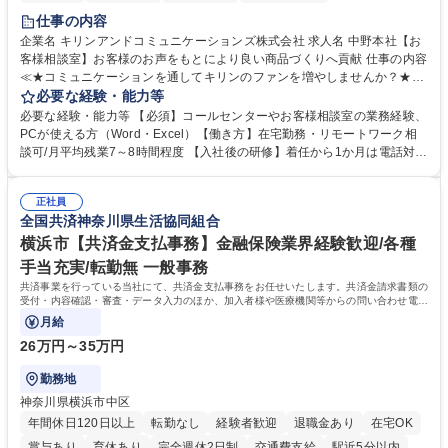
仕事の内容
企業名 キリンアンドコミュニケーションズ株式会社 求人名 中野本社【お
客様相談室】お客様のお声をもとにより良い商品づくりへ貢献 仕事の内容
≪★コミュニケーションを通してキリンのファンを増やしませんか？★≫
お客様のお声をより良い商品づくりに活かしていく上で、窓口となるお客
必要な経験・能力等
様相談室でのお仕事です。 日々お客様からいただくキリングループへのご
必要な経験・能力等 【必須】コールセンターやお客様相談室の業務経験、
意見を、企業活動に活かしています。お客様からの声に迅速かつ誠意をも
PCが使える方（Word・Excel）【働き方】在宅勤務・リモートワーク相
って対応、情報提供するとともにグループ内活動に反映しています。 【具
談可/月平均残業7～8時間程度 【入社後の研修】着任から1か月は電話対応
体的には】電話応対、メール、お手紙対応、ご指摘品調査報告書作成、有
のOJTを中心に実施し、電話対応に慣れた段階でメール・手紙のOJTを実
人チャットボット対応など。 【1日の対応件数】■電話：月間一人当たり
施する予定です。独り立ち以降もしっかりフォローする体制を整えていま
平均100件前後■メール・手紙：同上40件前後 募集職種 中野本社【お客様
正社員
すのでご安心ください。 【当社について】キリングループの広報機能を担
全国共済神奈川県生活協同組合
相談室】お客様のお声をもとにより良い商品づくりへ貢献
う会社として、お客様との出会いを大切にし、磨き上げたホスピタリティ
を込めてコミュニケーションをとりながら広報関連業務を行っておりま
横浜市【共済金支払事務】金融保険業界経験歓迎/各種
す。 学歴・資格 学歴：大学院 大学 高専 短大 専修学校 高校 語学力： 資
手当充実/転勤無 一般事務
格：
共済事業を行っている当社にて、共済金支払事務をお任せいたします。共済金請求書類の
受付・内容確認・審査・データ入力のほか、加入者様や医療機関等からの問い合わせ電話
対応や書類発送等を担当します。
月給
26万円～35万円
勤務地
神奈川県横浜市中区
年間休日120日以上
転勤なし
経験者歓迎
退職金あり
在宅OK
賞与あり
育休あり
完全週休2日制
交通費支給
駅近5分以内