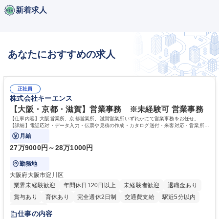
新着求人
あなたにおすすめの求人
正社員
株式会社キーエンス
【大阪・京都・滋賀】営業事務 ※未経験可 営業事務
【仕事内容】大阪営業所、京都営業所、滋賀営業所いずれかにて営業事務をお任せ。
【詳細】電話応対・データ入力・伝票や見積の作成・カタログ送付・来客対応・営業所内
で発生する事務業務や業務改善をお任せ。
月給
27万9000円～28万1000円
勤務地
大阪府大阪市淀川区
業界未経験歓迎
年間休日120日以上
未経験者歓迎
退職金あり
賞与あり
育休あり
完全週休2日制
交通費支給
駅近5分以内
土日祝休み
仕事の内容