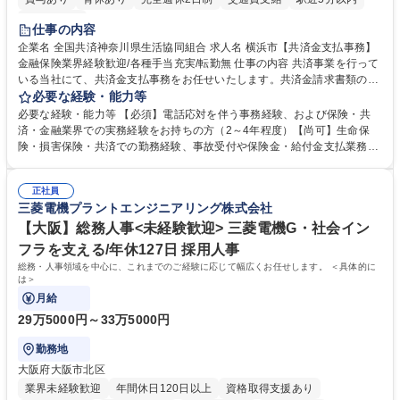
土日祝休み
仕事の内容
企業名 全国共済神奈川県生活協同組合 求人名 横浜市【共済金支払事務】
金融保険業界経験歓迎/各種手当充実/転勤無 仕事の内容 共済事業を行って
いる当社にて、共済金支払事務をお任せいたします。共済金請求書類の受
付・内容確認・審査・データ入力のほか、加入者様や医療機関等からの問
必要な経験・能力等
い合わせ電話対応や書類発送等を担当します。 ■共済金請求書類の受付、
必要な経験・能力等 【必須】電話応対を伴う事務経験、および保険・共
内容確認、および共済金支払に関する審査・事務処理業務全般を担当 ■専
済・金融業界での実務経験をお持ちの方（2～4年程度）【尚可】生命保
用システムへのデータ入力、各種必要書類の作成・発送作業 ■加入者様や
険・損害保険・共済での勤務経験、事故受付や保険金・給付金支払業務経
医療機関等からの各種問い合わせに対する丁寧かつ迅速な電話応対 ■現場
験がある方 【求める人物像】■相手の立場に立った丁寧な対応ができる方
調査の対応および業務プロセスの改善活動 【業務内容の変更範囲】当社の
■チームワークを大切にし、素直に学べる方★外勤の保険営業から内勤事
指定する業務 募集職種 横浜市【共済金支払事務】金融保険業界経験歓迎/
正社員
務へのキャリアチェンジ希望者も大歓迎です！ 学歴・資格 学歴：大学院
三菱電機プラントエンジニアリング株式会社
各種手当充実/転勤無
大学 高専 短大 専修学校 高校 語学力： 資格：
【大阪】総務人事<未経験歓迎> 三菱電機G・社会イン
フラを支える/年休127日 採用人事
総務・人事領域を中心に、これまでのご経験に応じて幅広くお任せします。 ＜具体的に
は＞
月給
29万5000円～33万5000円
勤務地
大阪府大阪市北区
業界未経験歓迎
年間休日120日以上
資格取得支援あり