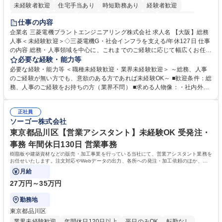
未経験者歓迎
住宅手当あり
時短勤務あり
経験者歓迎
退職金あり
在宅OK
賞与あり
完全週休2日制
交通費支給
仕事の内容
駅近5分以内
土日祝休み
服装自由
寮・社宅あり
食事補助あり
企業名 三菱電機プラントエンジニアリング株式会社 求人名 【大阪】総務
人事＜未経験歓迎＞◇三菱電機G・社会インフラを支える/年休127日 仕事
の内容 総務・人事領域を中心に、これまでのご経験に応じて幅広くお任せ
します。 ＜具体的には＞ ・総務/人事労務（給与・社保・勤怠管理など）
必要な経験・能力等
・採用・教育研修 ・福利厚生運用 など ※基本的には事務所勤務ですが、
必要な経験・能力等 ＜職種未経験歓迎・業界未経験歓迎＞ ～総務、人事
採用や教育等の業務内容により、関西圏以外への日帰り・宿泊を伴う国内
のご経験が無い方でも、意欲のある方であれば未経験OK～ ■歓迎条件：総
出張もございます。 ※担当業務を持ちつつ、お互いに助け合いながら、総
務、人事のご経験をお持ちの方（業界不問） ■求める人物像：・社内外の
務部という組織として協力しながら進める体制です。 募集職種 【大阪】
関係各部門との調整を率先して行い、業務を円滑に遂行できる協調性やコ
総務人事＜未経験歓迎＞◇三菱電機G・社会インフラを支える/年休127日
ミュニケーション能力を持っている方 ・人事総務領域に興味がありゼネラ
正社員
リスト志向をお持ちの方 学歴・資格 学歴：大学院 大学 語学力： 資格：
ソーゴー株式会社
東京都品川区【営業アシスタント】未経験OK 受発注・
事務 年間休日130日 営業事務
樹脂板や建築資材などの販売・加工事業を行っている当社にて、営業アシスタント業務を
お任せいたします。注文対応やWebデータの出力、各所への発注・加工依頼のほか、電
話・メール対応等の事務業務を担当します。
月給
27万円～35万円
勤務地
東京都品川区
業界未経験歓迎
年間休日120日以上
平日のみOK
転勤なし