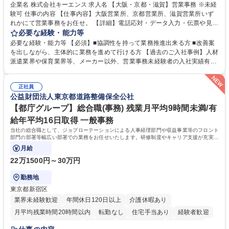
企業名 株式会社キーエンス 求人名 【大阪・京都・滋賀】営業事務 ※未経
験可 仕事の内容 【仕事内容】大阪営業所、京都営業所、滋賀営業所いず
れかにて営業事務をお任せ。 【詳細】電話応対・データ入力・伝票や見積
の作成・カタログ送付・来客対応・営業所内で発生する事務業務や業務改
必要な経験・能力等
善をお任せ。 【教育制度】ご入社後、育成担当とペアになりながらOJTに
必要な経験・能力等 【必須】■協調性を持って業務推進出来る方 ■改善案
て業務を覚えていただくことが可能です。業務システムがきちんと構築さ
を出しながら、主体的に業務を進めて行ける方 【過去のご入社事例】人材
れているため、スムーズに仕事に慣れることができる環境です。また、
派遣業界や保育業界等、メーカー以外、営業事務未経験者の入社実績有
「チームで成果を出す文化」があり、良いやり方を積極的に共有しながら
【当社の事務職について】単なる事務ではなく主体性を発揮したサポート
常に改善を目指す風土のため、安心して業務に取り組んでいただけます。
により、キーエンスの付加価値向上に貢献します。ベースの定型業務に加
募集職種 【大阪・京都・滋賀】営業事務 ※未経験可
正社員
えて、お客様や社員の状況に合わせ、能動的なサポート、改善の動きも期
公益財団法人東京都道路整備保全公社
待され。組織を支えるスペシャリストとして、チームに貢献し、結果的に
社員から頼られる存在になることができます。平均19:30の退勤以降の業
【都庁グループ】総合職(事務) 残業月平均9時間未満/有
務の持ち帰りも禁止されており、メリハリのある働き方となります。 学
給年平均16日取得 一般事務
歴・資格 学歴：大学院 大学 高専 短大 語学力： 資格：
当社の総合職として、ジョブローテーションによる人事経理部門や収益事業等のフロント
部門の部署等幅広い部署での業務をお任せいたします。研修制度やキャリア支援が充実し
ております！ ※下記業務詳細
月給
22万1500円～30万円
勤務地
東京都新宿区
業界未経験歓迎
年間休日120日以上
介護休暇あり
月平均残業時間20時間以内
転勤なし
住宅手当あり
経験者歓迎
研修あり
退職金あり
賞与あり
完全週休2日制
交通費支給