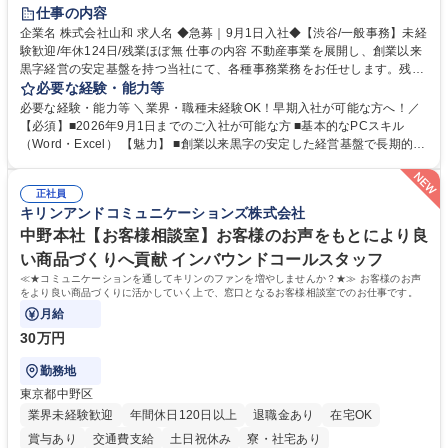
育休あり
完全週休2日制
交通費支給
土日祝休み
仕事の内容
企業名 株式会社山和 求人名 ◆急募｜9月1日入社◆【渋谷/一般事務】未経
験歓迎/年休124日/残業ほぼ無 仕事の内容 不動産事業を展開し、創業以来
黒字経営の安定基盤を持つ当社にて、各種事務業務をお任せします。残業
がほぼ発生せず、連続した日程の有給取得が可能なため、WLBを整えたい
必要な経験・能力等
方にお勧めの環境です！ 入社後はOJTを通じて丁寧に研修を行いますの
必要な経験・能力等 ＼業界・職種未経験OK！早期入社が可能な方へ！／
で、事務未経験の方でも安心して臨むことができます。 【業務詳細】■電
【必須】■2026年9月1日までのご入社が可能な方 ■基本的なPCスキル
話・来客対応 ■物件の鍵や社内の備品管理 ■データ入力や書類作成 ■契約
（Word・Excel） 【魅力】 ■創業以来黒字の安定した経営基盤で長期的に
書などのファイリング ■郵送物の仕訳・発送 など 募集職種 ◆急募｜9月1
安心して働ける環境 ■残業ほぼなしで働きやすさ抜群、プライベートとの
日入社◆【渋谷/一般事務】未経験歓迎/年休124日/残業ほぼ無
両立が可能 ■有給取得を積極的に推奨、年間10日程度の取得実績 ■1ヶ月
正社員
のOJTで業務を習得可能、未経験でもしっかりサポート 学歴・資格 学
キリンアンドコミュニケーションズ株式会社
歴：大学院 大学 高専 短大 語学力： 資格：
中野本社【お客様相談室】お客様のお声をもとにより良
い商品づくりへ貢献 インバウンドコールスタッフ
≪★コミュニケーションを通してキリンのファンを増やしませんか？★≫ お客様のお声
をより良い商品づくりに活かしていく上で、窓口となるお客様相談室でのお仕事です。
月給
30万円
勤務地
東京都中野区
業界未経験歓迎
年間休日120日以上
退職金あり
在宅OK
賞与あり
交通費支給
土日祝休み
寮・社宅あり