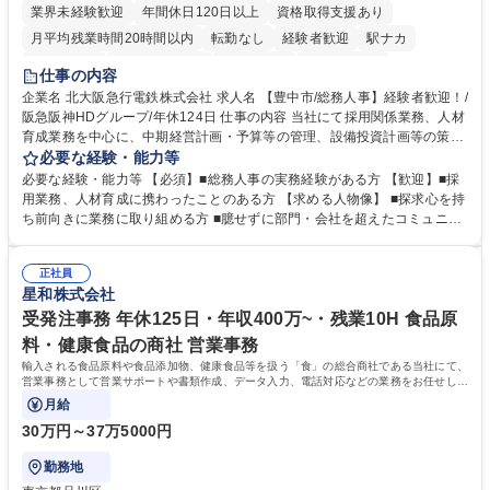
業界未経験歓迎
年間休日120日以上
資格取得支援あり
月平均残業時間20時間以内
転勤なし
経験者歓迎
駅ナカ
退職金あり
完全週休2日制
交通費支給
駅近5分以内
仕事の内容
土日祝休み
服装自由
昼食補助あり
食事補助あり
企業名 北大阪急行電鉄株式会社 求人名 【豊中市/総務人事】経験者歓迎！/
阪急阪神HDグループ/年休124日 仕事の内容 当社にて採用関係業務、人材
育成業務を中心に、中期経営計画・予算等の管理、設備投資計画等の策
定、さらに社内の重要会議の運営等、経営の根幹となる幅広い総務人事業
必要な経験・能力等
務全般を担当していただきます。 【主な業務内容】 ■採用関係業務および
必要な経験・能力等 【必須】■総務人事の実務経験がある方 【歓迎】■採
人材育成(社員研修)業務の推進 ■中期経営計画および予算等の管理 ■設備
用業務、人材育成に携わったことのある方 【求める人物像】 ■探求心を持
投資計画等の策定 ■社内の重要会議の運営 ■その他総務人事業務全般 【入
ち前向きに業務に取り組める方 ■臆せずに部門・会社を超えたコミュニケ
社後】入社後は採用や育成をメインに担当し将来的には経営根幹に関わる
ーションの取れる方 ■自分で考えて行動のできる方 ■第二の創業期を迎え
総務人事業務全般へ幅広く従事していただきます。 募集職種 【豊中市/総
る当社で組織の次代を担うネクスト人材として長期的に成長したい方 ■周
務人事】経験者歓迎！/阪急阪神HDグループ/年休124日
正社員
囲のメンバーと協調しつつ主体性を持って能動的に業務を推進できる方 学
星和株式会社
歴・資格 学歴：大学院 大学 高専 短大 専修学校 高校 語学力： 資格：
受発注事務 年休125日・年収400万~・残業10H 食品原
料・健康食品の商社 営業事務
輸入される食品原料や食品添加物、健康食品等を扱う「食」の総合商社である当社にて、
営業事務として営業サポートや書類作成、データ入力、電話対応などの業務をお任せしま
す。
月給
30万円～37万5000円
勤務地