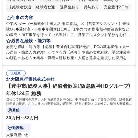
未経験者歓迎
経験者歓迎
退職金あり
賞与あり
完全週休2日制
交通費支給
駅近5分以内
土日祝休み
仕事の内容
企業名 ソーゴー株式会社 求人名 東京都品川区【営業アシスタント】未経
験OK◆受発注・事務◆年間休日130日 仕事の内容 樹脂板や建築資材など
の販売・加工事業を行っている当社にて、営業アシスタント業務をお任せ
いたします。注文対応やWebデータの出力、各所への発注・加工依頼のほ
必要な経験・能力等
か、電話・メール対応等の事務業務を担当します。 ■受注・発注業務：FA
必要な経験・能力等 【必須】普通自動車運転免許、PCの基本操作（メー
Xによる注文対応、Web発注データのプリントアウト、各仕入先・協力会
ル送信・簡単入力程度）ができる方【尚可】事務の実務経験、受発注業務
社への発注および加工依頼等 ■納品書・請求書の作成および発送手配 ■商
の経験のある方★業界・職種未経験歓迎！人柄と意欲を重視した採用を行
品手配・在庫確認・納期調整 ■電話・メールでの問い合わせ対応および付
っています。 【要件】未経験歓迎！未経験からスタートして長く勤務する
随する事務全般 ※高度なPCスキルは不要です。【業務内容の変更範囲】
社員が多数在籍しています。 【求める人物像】納期優先の業界のため状況
当社の指定する業務 募集職種 東京都品川区【営業アシスタント】未経験O
正社員
変化に臨機応変かつ柔軟に対応できる方、約束を守り正確に作業を進めら
北大阪急行電鉄株式会社
K◆受発注・事務◆年間休日130日
れる方を求めています。高度なPCスキルや関数知識は一切不要です。丁
寧な指導体制が整っているため、安心してお仕事をスタートしていただけ
【豊中市/総務人事】経験者歓迎!/阪急阪神HDグループ/
ます。 学歴・資格 学歴：大学院 大学 高専 短大 専修学校 高校 語学力：
年休124日 総務
資格：
当社にて採用関係業務、人材育成業務を中心に、中期経営計画・予算等の管理、設備投資
計画等の策定、さらに社内の重要会議の運営等、経営の根幹となる幅広い総務人事業務全
般を担当していただきます。
月給
30万円～38万円
勤務地
大阪府豊中市