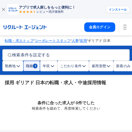
アプリで求人探しをもっと便利に！
インストール
レビュー高評価
無料
会員ログイン
/
/
/
/
転職・求人トップ
コーポレートスタッフ
人事
採用
ギリアド 日本
検索条件を設定する
勤務地
職種
年収
こだわり条件
雇用形態
新着のみ
1
採用 ギリアド 日本の転職・求人・中途採用情報
条件に合った求人が 0件でした
検索条件を緩めて、再度検索してください