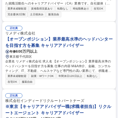
た就職活動生へのキャリアアドバイザー（CA）業務です。自社媒体（キ
ャリアパーク・就活会議）から流入してきた求職者を担当いただきます。
業界未経験歓迎
資格取得支援あり
転勤なし
時短勤務あり
在宅OK
【差別化ポイント】■徹底した「求職者ファースト」を実現する評価制度
完全週休2日制
土日祝休み
服装自由
■圧倒的な集客基盤を武器にした「打席数」と成長スピード ■キャリアパ
スの多様性（ジョブポスティング制度） 【キャリアアップ】■チーフ：早
ければ入社半年（1～2名をマネジメント）、SV（スーパーバイザー）：
正社員
中途入社1～2年（3～5名をマネジメント）成果とスタンス次第で早期に
リメディ株式会社
組織運営の経験を積めるのが、今のポートの面白さです。 募集職種 ★1D
【オープンポジション】業界最高水準のヘッドハンター
AY選考会・8/23(日)★【キャリアアドバイザー(新卒領域)】積極採用中！
を目指す方を募集 キャリアアドバイザー
600万円以上
年俸
東京都千代田区
企業名 リメディ株式会社 求人名 【オープンポジション】業界最高水準の
ヘッドハンターを目指す方を募集 仕事の内容 M&A仲介、金融、コンサル
ティング、IT、不動産、ヘルスケアなど専門性の高い業界にて、求職者
様・採用企業様の両面を一気通貫でご支援を行っていただきます。※業務
業界未経験歓迎
副業・WワークOK
年間休日120日以上
転勤なし
の変更範囲：当社の定める範囲 ◆求職者支援 求職者様に対し、将来のキ
在宅OK
服装自由
ャリアを踏まえた選択肢の整理から、高難易度選考への対策支援、条件交
渉を含めた意思決定への伴走まで、丁寧にサポートします。 ◆採用支援
経営者様・採用責任者様へのヒアリングを通じ、採用戦略のパートナーと
正社員
して中長期的な関係を構築します。またYouTube等を活用し、業界・企業
株式会社インディードリクルートパートナーズ
別に求職者様が重視する情報による採用ブランディング支援も担います。
※東京【キャリアアドバイザー職(求職者担当)】リクル
募集職種 【オープンポジション】業界最高水準のヘッドハンターを目指す
ートエージェント キャリアアドバイザー
方を募集