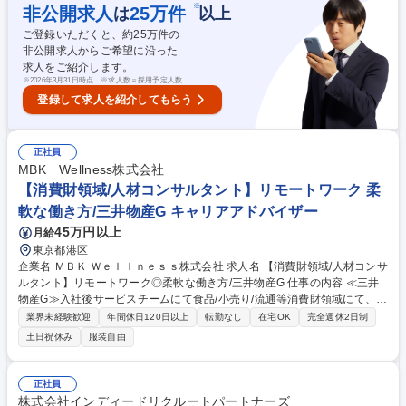
対策■内定後のフォロー等 ※月間の面談数は目安30～50名程度。 【キャ
※
非公開求人
25
万件
は
以上
リアプラン】転職支援アドバイザーとして活躍した後も様々な業務にチャ
ご登録いただくと、約
25
万件の
レンジできます◎例:マネージャー業務（予実管理/業務設計/課題分析と営
非公開求人からご希望に沿った
業戦略の策定等）新規事業開発（事業計画の策定/検証/管理）等 募集職種
求人をご紹介します。
港区【キャリアアドバイザー】フレックスで柔軟な働き方★未経験歓迎
※
2026年3月31日時点 ※求人数＝採用予定人数
登録して求人を紹介してもらう
正社員
MBK Wellness株式会社
【消費財領域/人材コンサルタント】リモートワーク 柔
軟な働き方/三井物産G キャリアアドバイザー
45万円以上
月給
東京都港区
企業名 ＭＢＫ Ｗｅｌｌｎｅｓｓ株式会社 求人名 【消費財領域/人材コンサ
ルタント】リモートワーク◎柔軟な働き方/三井物産G 仕事の内容 ≪三井
物産G≫入社後サービスチームにて食品/小売り/流通等消費財領域にて、両
面型の人材紹介コンサルタントとして、これまで経験してきた業界を中心
業界未経験歓迎
年間休日120日以上
転勤なし
在宅OK
完全週休2日制
に担当いただきます。※担当領域は事前に相談の上決定 【RA】同じ領域
土日祝休み
服装自由
を担当する複数のコンサルタントとカバーしあいながら、協力・協調して
チームで人材サーチを行っていきます。仲間が集めた人材も含めてサーチ
することができる体制を作っています。【CA】各社人材DBでのスカウト
正社員
や独自のアライアンス先や人脈サーチでの獲得がメインです【特徴】年収
株式会社インディードリクルートパートナーズ