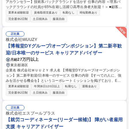
アカウンセラー】技術系バックグラウンドを活かす 仕事の内容 ＜理系バ
ックグラウンドの社員が65%在籍し活躍◎高専出身者大歓迎！＞ ■顧客企
業を訪問し、求める人材や採用課題をヒアリングします。■得た情報を社
業界未経験歓迎
資格取得支援あり
転勤なし
時短勤務あり
内データとして蓄積し、転職市場を分析します。 知見を常にアップデート
完全週休2日制
土日祝休み
服装自由
しながら、転職希望者との最良のマッチングを図ります。■転職希望者か
ら希望や経歴を丁寧に聞き取り、企業を紹介します。面接の助言や選考の
フォローまで伴走型で支援します。 ★企業情報の習得に際し、理系出身者
正社員
は特にメーカーの専門用語への苦手意識がなく、すぐにキャッチアップで
株式会社WUUZY
きることが強みです。専門用語を受け入れる素地、もしくは、理系として
【博報堂DYグループ/オープンポジション】第二新卒歓
の教養がアドバンテージになります。 募集職種 高専出身者大歓迎【キャ
迎/日本唯一のサービス キャリアアドバイザー
リアカウンセラー】技術系バックグラウンドを活かす
27万円以上
月給
東京都港区
企業名 株式会社ＷＵＵＺＹ 求人名 【博報堂DYグループ/オープンポジシ
ョン】第二新卒歓迎/日本唯一のサービス 仕事の内容 【すべての人に、強
みを活かせる機会を】というコーポレートミッションを掲げており、EC
（ネット通販）に精通した副業人材をプールし、EC事業に課題を抱える
業界未経験歓迎
年間休日120日以上
転勤なし
退職金あり
企業とマッチングさせる事業を展開している当社にて、 面接時の希望や適
完全週休2日制
土日祝休み
服装自由
性を踏まえて貴方に合ったポジションをご案内します！ ■ポジション例(フ
ィールドセールス・カスタマーサクセス・インサイドセールス・キャリア
アドバイザー)【魅力】■部長・役員との1on1を毎週実施しており、常にメ
正社員
ンターが最大限向き合う環境なので、成長や正しい評価をお約束します。
株式会社エスプールプラス
■全ての役員を含めた全体ミーティングを毎週実施しており、経営層の考
【就労コーディネーター(リーダー候補)】 障がい者雇用
え方や事業の方向性を共に考えることができます。 募集職種 【博報堂DY
支援 キャリアアドバイザー
グループ/オープンポジション】第二新卒歓迎/日本唯一のサービス