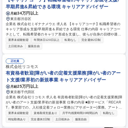
規事業）：登録人材のリサーチ・リーチアウト 募集職種 【会計士特化型/
早期昇進&昇給できる環境 キャリアアドバイザー
キャリアアドバイザー】◆土日祝休/リモート・フレックス
34万円以上
月給
東京都渋谷区
企業名 株式会社ミギナナメウエ 求人名 【キャリアコーチ】転職希望者の
キャリア形成を支援/早期昇進＆昇給できる環境 仕事の内容 キャリアコー
チとして、転職希望者のキャリア形成を支援し、彼らが自身の目標や適性
に合ったキャリアパスを描けるようサポートしていただきます。 ■個別相
業界未経験歓迎
年間休日120日以上
転勤なし
完全週休2日制
談セッション(1対1のセッションを通じ、キャリアゴールに向けたアクシ
土日祝休み
服装自由
ョンプランの策定や実行を支援) ■キャリアカウンセリング(お客様の強み
や価値観を引き出すコーチング的アプローチを実施。問題解決を促すリフ
レーミングも行います。) ■転職支援(職務経歴書の作成支援や面接対策な
正社員
ど、転職活動を全面的にサポート) ■市場分析(人材市場のトレンドや企業
株式会社リコモス
のニーズの把握と提案) 募集職種 【キャリアコーチ】転職希望者のキャリ
有資格者歓迎[障がい者の定着支援業務]障がい者のアー
ア形成を支援/早期昇進＆昇給できる環境
ト支援/業界初の新規事業 キャリアアドバイザー
25万円以上
月給
東京都千代田区
企業名 株式会社リコモス 求人名 有資格者歓迎[障がい者の定着支援業務]障
がい者のアート支援/業界初の新規事業 仕事の内容 ■新サービス「RECAR
T」事業部での、入社後定着フォロー業務(ピアサポーター)業務。アート領
域が得意な障がい者の方が、「好き」や「得意」を活かして長く働いて頂
業界未経験歓迎
資格取得支援あり
月平均残業時間20時間以内
転勤なし
くための転職活動/入社後定着支援が出来ます。 ※企業様との各種連絡や
時短勤務あり
完全週休2日制
土日祝休み
服装自由
やり取りをお願いする場合あり。 創業以来赤字はなく事業も右肩上がりに