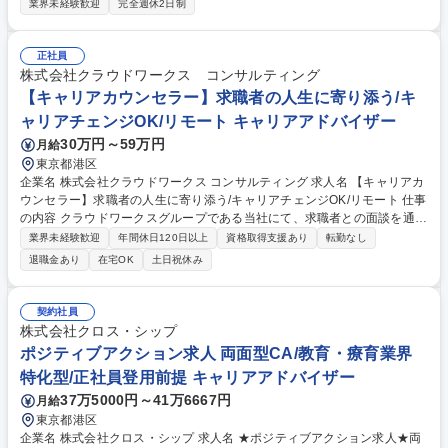
「何度でもやり直せる社会」の実現に向け、入所から就職、定着まで一人
業界未経験歓迎
完全週休2日制
ひとりに寄り添うサポートを推進します。 ■入所支援：利用希望者様との
初回面談を実施。悩みや不安を紐解き、KBCで変われる道筋を提示。 ■キ
ャリア支援：事実に基づく丁寧なヒアリングで適職を発見。転職活動から
正社員
就職後の活躍まで徹底伴走。 ■マネジメント・企画：KPI管理やチーム運
株式会社クラウドワークス コンサルティング
営等のマネジメントに加え、AI活用等の仕組み化、新規サービス立案等の
【キャリアカウンセラー】求職者の人生に寄り添う/キ
事業企画に参画可能。未経験でも充実の研修とOJTで着実に成長できる環
ャリアチェンジOK/リモート キャリアアドバイザー
境です。 募集職種 【関東/就労支援】キャリアアドバイザー/毎年150%成
30万円～59万円
月給
長の教育×福祉ベンチャー
東京都港区
企業名 株式会社クラウドワークス コンサルティング 求人名 【キャリアカ
ウンセラー】求職者の人生に寄り添う/キャリアチェンジOK/リモート 仕事
の内容 クラウドワークスグループである当社にて、求職者との面談を通じ
て求職者の本音を引き出し、転職先企業との最適なマッチングを行い人生
業界未経験歓迎
年間休日120日以上
資格取得支援あり
転勤なし
の選択を支援するキャリアカウンセラーとしてご活躍頂きます。 【詳細】
退職金あり
在宅OK
土日祝休み
■求職者へのキャリア面談・ヒアリング■スキル・希望に応じた企業・案件
の提案■面談調整・選考フォロー■転職・就業後のフォローアップ★「介在
価値」を圧倒的なリターンに変える。私たちは求職者の人生を導き、企業
契約社員
の成長を加速させるコンサルタント集団です。成果に見合う報酬、どこで
株式会社クロス・シップ
も通用する「人材のプロ」としてのスキル。両方を最高の環境で手に入れ
ポジティブアクション求人 両面型CA/教育・療育業界
ませんか？変更の範囲：当社業務全般 募集職種 【キャリアカウンセラ
特化型/正社員登用前提 キャリアアドバイザー
ー】求職者の人生に寄り添う/キャリアチェンジOK/リモート
37万5000円～41万6667円
月給
東京都港区
企業名 株式会社クロス・シップ 求人名 ★ポジティブアクション求人★両