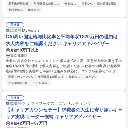
験してきた業界を中心に担当していただきます。（担当領域は事前に相談
業界未経験歓迎
年間休日120日以上
転勤なし
在宅OK
完全週休2日制
の上決定いたします。） 【RA】同じ領域を担当する複数のコンサルタン
土日祝休み
服装自由
トとカバーしあいながら、協力・協調してチームで人材サーチを行ってい
きます。仲間が集めた人材も含めてサーチすることができる体制を作って
います。【CA】各社人材DBでのスカウトや独自のアライアンス先や人脈
正社員
サーチでの獲得がメインです【特徴】年収700万～2000万超のミドル・ハ
株式会社MyVision
イクラス層をメインターゲットとして人材紹介事業を展開しています。 募
CA/高い固定給与比比率と平均年収1820万円の理由は
集職種 【両面コンサルタント】リモートワーク◎柔軟な働き方/三井物産G
求人内容をご確認ください キャリアアドバイザー
唯一人材会社
50万円以上
月給
東京都港区
企業名 株式会社ＭｙＶｉｓｉｏｎ 求人名 CA／高い固定給与比比率と平均
年収1820万円の理由は求人内容をご確認ください 仕事の内容 高い顧客満
足/成果/報酬を実現する事業の仕組みを武器に、コンサル業界のハイクラ
ス転職支援を強みに急成長。新規領域でのサービスも続々と立ち上げてい
副業・WワークOK
年間休日120日以上
転勤なし
在宅OK
る当社にて、部門横断でキャリアアドバイザーの採用を拡大。 希望される
完全週休2日制
土日祝休み
業務内容や働き方、適性などを踏まえて内定決定時までにいずれかの事業
部に配属決定＞■ベストウィン事業部(営業特化) ■マイビジョン事業部(コ
ンサルを中心としたハイクラス転職支援) ■ビルドジョブ事業部(建設業界
正社員
向け転職支援) ■ツインプロ事業部(経理・財務領域の転職支援) ■テックゴ
株式会社クラウドワークス コンサルティング
ー事業部(ITエンジニアの転職支援) ■メーカーズジョブ事業部(メーカー企
【キャリアカウンセラー】求職者の人生に寄り添いキャ
業への転職支援) 募集職種 CA／高い固定給与比比率と平均年収1820万円
リア実現/リーダー候補 キャリアアドバイザー
の理由は求人内容をご確認ください
42万円～67万円
月給