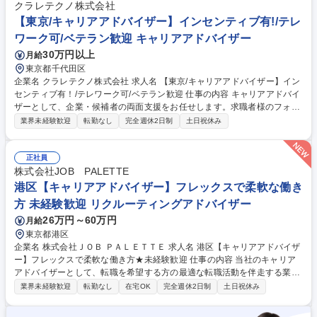
商品開発※広報商品等全国8会場で実施するレジナビフェアの企画、運営■
クラレテクノ株式会社
セミナー等の企画立案、運営■参加医学生、参加研修医向けキャンペーン
【東京/キャリアアドバイザー】インセンティブ有!/テレ
等の企画立案、実行■データ集計・分析■運営の効率化■出展病院や出展自
ワーク可/ベテラン歓迎 キャリアアドバイザー
治体の申込管理■参加医学生や参加研修医の申込管理 募集職種 【医学生・
30万円以上
月給
研修医就職支援業務(企画・運営)/総合職】未経験◎/在宅可
東京都千代田区
企業名 クラレテクノ株式会社 求人名 【東京/キャリアアドバイザー】イン
センティブ有！/テレワーク可/ベテラン歓迎 仕事の内容 キャリアアドバイ
ザーとして、企業・候補者の両面支援をお任せします。求職者様のフォロ
ーはもちろんですが企業訪問等の営業要素もあるポジションです。企業と
業界未経験歓迎
転勤なし
完全週休2日制
土日祝休み
求職者の架け橋となりうるやりがいのある仕事です。 企業側：企業訪問
（新規・既存）、求人登録（求人作成フォロー/データベースや各種サイト
での登録）、人材探索（スカウト、応募受付） 求職者側：求職者面談、求
正社員
人企業への求職者推薦、選考時のフォロー（面接日程調整、求人企業への
株式会社JOB PALETTE
フィードバック、面接対策、適性検査対策）、クロージング対応、内定者
港区【キャリアアドバイザー】フレックスで柔軟な働き
の入社までのフォロー 等 【変更の範囲】変更なし 募集職種 【東京/キャリ
方 未経験歓迎 リクルーティングアドバイザー
アアドバイザー】インセンティブ有！/テレワーク可/ベテラン歓迎
26万円～60万円
月給
東京都港区
企業名 株式会社ＪＯＢ ＰＡＬＥＴＴＥ 求人名 港区【キャリアアドバイザ
ー】フレックスで柔軟な働き方★未経験歓迎 仕事の内容 当社のキャリア
アドバイザーとして、転職を希望する方の最適な転職活動を伴走する業務
を担当いただきます。未経験大歓迎！課題発見力やコンサルティング力な
業界未経験歓迎
転勤なし
在宅OK
完全週休2日制
土日祝休み
ど非常に市場価値の高いスキルを習得できる仕事です！ 【詳細】■求職者
との面談対応（電話が中心）■レジュメ作成及び添削■面接日程調整■面接