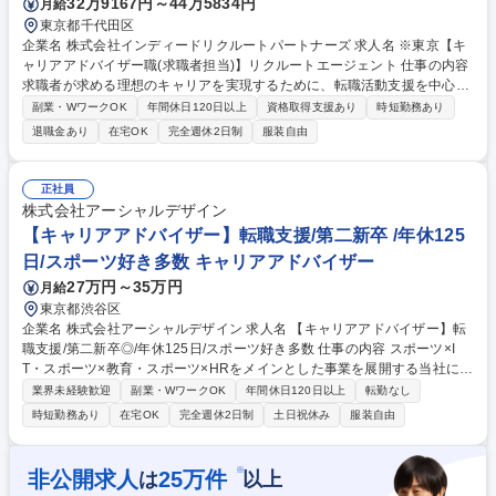
32万9167円～44万5834円
月給
東京都千代田区
企業名 株式会社インディードリクルートパートナーズ 求人名 ※東京【キ
ャリアアドバイザー職(求職者担当)】リクルートエージェント 仕事の内容
求職者が求める理想のキャリアを実現するために、転職活動支援を中心に
伴走していただきます。 具体的には、求職者の経験や希望、悩みなどをヒ
副業・WワークOK
年間休日120日以上
資格取得支援あり
時短勤務あり
アリングし、将来のキャリア設計から実現に向けたアクションサポート
退職金あり
在宅OK
完全週休2日制
服装自由
（コーチングやメンタリングなど）を行います。また、一人ひとりに向き
合うことで、転職活動支援にとどまらず、より広範なキャリア支援を提供
します。 募集職種 ※東京【キャリアアドバイザー職(求職者担当)】リクル
正社員
ートエージェント
株式会社アーシャルデザイン
【キャリアアドバイザー】転職支援/第二新卒 /年休125
日/スポーツ好き多数 キャリアアドバイザー
27万円～35万円
月給
東京都渋谷区
企業名 株式会社アーシャルデザイン 求人名 【キャリアアドバイザー】転
職支援/第二新卒◎/年休125日/スポーツ好き多数 仕事の内容 スポーツ×I
T・スポーツ×教育・スポーツ×HRをメインとした事業を展開する当社に
て、元体育会人材やスポーツ人材の転職支援をするキャリアアドバイザー
業界未経験歓迎
副業・WワークOK
年間休日120日以上
転勤なし
をお任せ致します。 【具体的な業務内容】 ■求職者へ就職先の提案及びサ
時短勤務あり
在宅OK
完全週休2日制
土日祝休み
服装自由
ポート ⇒求職者との面談、求職者の希望・スキルに合致する求人の精査・
紹介、採用書類作成支援、選考日程調整・面接対策支援、結果通知、フィ
ードバック、意思決定支援 ■入社後6か月間の入社者への定着サポート 募
※
非公開求人
25
万件
は
以上
集職種 【キャリアアドバイザー】転職支援/第二新卒◎/年休125日/スポー