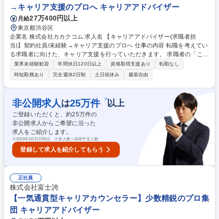
→キャリア支援のプロへ キャリアアドバイザー
ルーター/在宅可
27万400円以上
月給
東京都渋谷区
企業名 株式会社カカクコム 求人名 【キャリアアドバイザー(求職者担
当)】契約社員/未経験→キャリア支援のプロへ 仕事の内容 転職を考えてい
る求職者に向けた、キャリア支援を行っていただきます。 求職者の「これ
から」に寄り添いながら、最適な求人をご提案し、内定・入社までをサポ
業界未経験歓迎
年間休日120日以上
資格取得支援あり
転勤なし
ートするお仕事です。 ・登録者への面談日程の調整・アポイント取得 ・
時短勤務あり
完全週休2日制
土日祝休み
服装自由
キャリア面談（電話 or オンライン） ・求人のご提案 ・応募書類の添削、
面接対策 ・選考スケジュールの管理・フォロー ・入社までのフォロー な
ど 募集職種 【キャリアアドバイザー(求職者担当)】契約社員/未経験→キ
※
非公開求人
25
万件
は
以上
ャリア支援のプロへ
ご登録いただくと、約
25
万件の
非公開求人からご希望に沿った
求人をご紹介します。
※
2026年3月31日時点 ※求人数＝採用予定人数
登録して求人を紹介してもらう
正社員
株式会社富士誇
【一気通貫型キャリアカウンセラー】少数精鋭のプロ集
団 キャリアアドバイザー