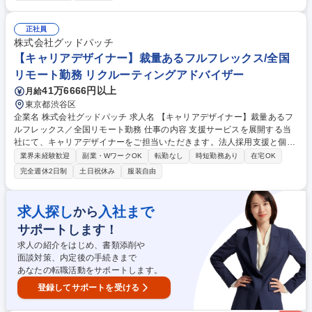
うに、OJTによるフォローを実施します！ 【求職者様向け】■電話やメー
ルを通じて、転職状況のヒアリング ■病院・ペットショップ・ペットサロ
ンなどの施設や求人情報のご案内 ■求職者様のご志向やキャリアの希望を
正社員
踏まえたうえでの相談や提案 等 【法人向け】■人材要件や就業先の条件
株式会社グッドパッチ
（給与・待遇・勤務地など）のヒアリング ■求職者のご紹介 ■採用に向け
【キャリアデザイナー】裁量あるフルフレックス/全国
たアドバイス など 募集職種 ★未経験歓迎！【キャリアアドバイザー】
リモート勤務 リクルーティングアドバイザー
「ペットの家族化推進」を目指す
41万6666円以上
月給
東京都渋谷区
企業名 株式会社グッドパッチ 求人名 【キャリアデザイナー】裁量あるフ
ルフレックス／全国リモート勤務 仕事の内容 支援サービスを展開する当
社にて、キャリアデザイナーをご担当いただきます。法人採用支援と個人
転職サポートを両立させ、最適なマッチングを実現します。市場の一次情
業界未経験歓迎
副業・WワークOK
転勤なし
時短勤務あり
在宅OK
報を開発へ還元し、デザイン業界の発展に貢献 します。 ■企業が求める人
完全週休2日制
土日祝休み
服装自由
材や採用背景の深い理解 ■担当企業へのヒアリングと選考候補者の情報提
供 ■登録者への面談とキャリアカウンセリング ■面接調整や意向確認など
選考に関する全般業務 【仕事の魅力】業界第一線の企業や人材とネットワ
求人探し
入社まで
から
ークを構築できます。得られた市場情報を基に、製品開発へ意見を反映で
サポートします！
きる裁量ある環境です。 募集職種 【キャリアデザイナー】裁量あるフル
フレックス／全国リモート勤務
求人の紹介をはじめ、書類添削や
面談対策、内定後の手続きまで
あなたの転職活動をサポートします。
登録してサポートを受ける