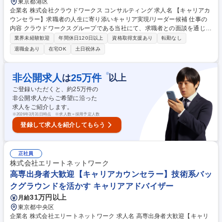
東京都港区
企業名 株式会社クラウドワークス コンサルティング 求人名 【キャリアカ
ウンセラー】求職者の人生に寄り添いキャリア実現/リーダー候補 仕事の
内容 クラウドワークスグループである当社にて、求職者との面談を通じて
求職者の本音を引き出し、転職先企業との最適なマッチングを行い人生の
業界未経験歓迎
年間休日120日以上
資格取得支援あり
転勤なし
選択を支援するキャリアカウンセラーとしてご活躍頂きます。 【詳細】■
退職金あり
在宅OK
土日祝休み
求職者へのキャリア面談・ヒアリング■スキル・希望に応じた企業・案件
の提案■面談調整・選考フォロー■転職・就業後のフォローアップ★「介在
価値」を圧倒的なリターンに変える。私たちは求職者の人生を導き、企業
※
非公開求人
25
万件
は
以上
の成長を加速させるコンサルタント集団です。成果に見合う報酬、どこで
ご登録いただくと、約
25
万件の
も通用する「人材のプロ」としてのスキル。両方を最高の環境で手に入れ
非公開求人からご希望に沿った
ませんか？変更の範囲：当社業務全般 募集職種 【キャリアカウンセラ
求人をご紹介します。
ー】求職者の人生に寄り添いキャリア実現/リーダー候補
※
2026年3月31日時点 ※求人数＝採用予定人数
登録して求人を紹介してもらう
正社員
株式会社エリートネットワーク
高専出身者大歓迎【キャリアカウンセラー】技術系バッ
クグラウンドを活かす キャリアアドバイザー
31万円以上
月給
東京都中央区
企業名 株式会社エリートネットワーク 求人名 高専出身者大歓迎【キャリ