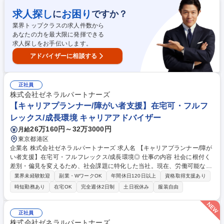
成長。役員直下で成長機会あり。 ■「RECART」事業部について：企業の
障がい者雇用ニーズに対し、アートが得意な障がい者を紹介。企業内では
求人探し
お困り
に
ですか？
描かれたアートをノベルティや会議室デザインを始め、様々な事例に活
業界トップクラスの求人件数から
用。人材紹介で終わりではなく、働く障がい者への定着フォローと顧客企
あなたの力を最大限に発揮できる
業へのコンサルティングを継続実施します。 募集職種 有資格者歓迎[障が
求人探しをお手伝いします。
い者の定着支援業務]障がい者のアート支援/業界初の新規事業
アドバイザーに相談する
正社員
株式会社ゼネラルパートナーズ
【キャリアプランナー/障がい者支援】在宅可・フルフ
レックス/成長環境 キャリアアドバイザー
26万160円～32万3000円
月給
東京都港区
企業名 株式会社ゼネラルパートナーズ 求人名 【キャリアプランナー/障が
い者支援】在宅可・フルフレックス/成長環境◎ 仕事の内容 社会に根付く
差別・偏見を変えるため、社会課題に特化した当社。現在、労働可能な障
がい者約388万中14%弱しか就業できていません。「誰もが自分らしくワ
業界未経験歓迎
副業・WワークOK
年間休日120日以上
資格取得支援あり
クワクする人生」を増やすため一人ひとりに支援を行います！ 【詳細】転
時短勤務あり
在宅OK
完全週休2日制
土日祝休み
服装自由
職希望者に希望職やキャリアビジョン、障がい内容など丁寧にヒアリング
し、マッチする求人を紹介。応募書類作成のサポート、面接対策等の実
施・選考過程の日程調整や情報整理などを丁寧に行います。 【事業につい
正社員
て】障がい者法定雇用ができている企業は半分以下で、未達企業数は5万6
株式会社ゼネラルパートナーズ