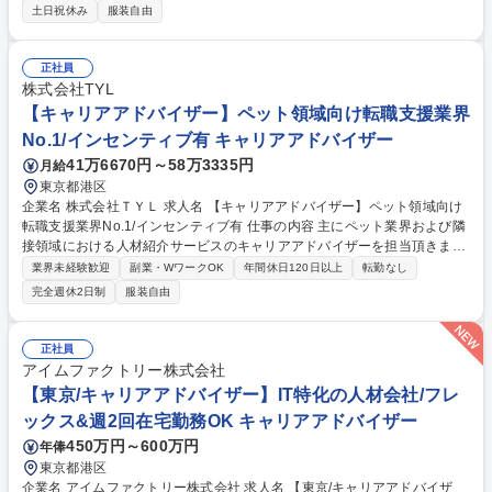
までのフォローをお任せいたします。 【RA】同じ領域を担当する複数の
土日祝休み
服装自由
コンサルタントとカバーしあいながら、協力・協調してチームで人材サー
チを行っていきます。仲間が集めた人材も含めてサーチすることができる
体制を作っています。【CA】各社人材DBでのスカウトや独自のアライア
正社員
ンス先や人脈サーチでの獲得がメインです【特徴】年収700万～2000万超
株式会社TYL
のミドル・ハイクラス層をメインターゲットとして人材紹介事業を展開し
【キャリアアドバイザー】ペット領域向け転職支援業界
ています。 募集職種 【シニア人材コンサルタント/両面型】リモートワー
No.1/インセンティブ有 キャリアアドバイザー
ク,働き方◎/三井物産G
41万6670円～58万3335円
月給
東京都港区
企業名 株式会社ＴＹＬ 求人名 【キャリアアドバイザー】ペット領域向け
転職支援業界No.1/インセンティブ有 仕事の内容 主にペット業界および隣
接領域における人材紹介サービスのキャリアアドバイザーを担当頂きま
す。ペット領域向けの転職支援にて業界No.1シェアを誇っており、さらな
業界未経験歓迎
副業・WワークOK
年間休日120日以上
転勤なし
る事業拡大を目指し募集いたします。 【求職者様向け】■電話やメールを
完全週休2日制
服装自由
通じて、転職状況のヒアリング ■病院・ペットショップ・ペットサロンな
ど、求人情報のご案内 ■求職者様のご志向やキャリアの希望を踏まえたう
えでの相談や提案 等 【法人向け】■人材要件や就業先の条件（給与・待
正社員
遇・勤務地など）のヒアリング ■条件に合った求職者のご紹介 ■人材採用
アイムファクトリー株式会社
に向けてのコンサルティングやアドバイスの実施 など 募集職種 【キャリ
【東京/キャリアアドバイザー】IT特化の人材会社/フレ
アアドバイザー】ペット領域向け転職支援業界No.1/インセンティブ有
ックス&週2回在宅勤務OK キャリアアドバイザー
450万円～600万円
年俸
東京都港区
企業名 アイムファクトリー株式会社 求人名 【東京/キャリアアドバイザ