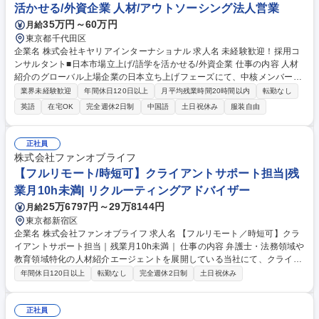
活かせる/外資企業 人材/アウトソーシング法人営業
35万円～60万円
月給
東京都千代田区
企業名 株式会社キヤリアインターナショナル 求人名 未経験歓迎！採用コ
ンサルタント■日本市場立上げ/語学を活かせる/外資企業 仕事の内容 人材
紹介のグローバル上場企業の日本立ち上げフェーズにて、中核メンバーと
して採用コンサルタントを担当。外資かつ社員の多くが多言語を操るグロ
業界未経験歓迎
年間休日120日以上
月平均残業時間20時間以内
転勤なし
ーバルな環境で、先輩社員が、未経験から育成いたします。 将来的に採用
英語
在宅OK
完全週休2日制
中国語
土日祝休み
服装自由
コンサルタントとして活躍いただくことを前提として、まずは候補者リサ
ーチやマーケット分析、業務サポートを中心に担当し、徐々にクライアン
ト対応や案件担当へとステップアップしていただきます。 【同僚メンバ
正社員
ー】Cornell、清華大学、北京大学などのトップ大学出身者や、リクルー
株式会社ファンオブライフ
ト、Citi、IBM、Robert Halfなど少数精鋭のメンバーです。 【働き方】フ
【フルリモート/時短可】クライアントサポート担当|残
レックスタイム制や在宅勤務を活用し、時間内に成果創出 募集職種 未経
業月10h未満| リクルーティングアドバイザー
験歓迎！採用コンサルタント■日本市場立上げ/語学を活かせる/外資企業
25万6797円～29万8144円
月給
東京都新宿区
企業名 株式会社ファンオブライフ 求人名 【フルリモート／時短可】クラ
イアントサポート担当｜残業月10h未満｜ 仕事の内容 弁護士・法務領域や
教育領域特化の人材紹介エージェントを展開している当社にて、クライア
ントサポート担当として、クライアントから問合せ対応や求人ニーズのヒ
年間休日120日以上
転勤なし
完全週休2日制
土日祝休み
アリング、求人票作成等に携わっていただきます。 【具体的には】■新規
および既存クライアントからの問合せ対応■採用課題や求人ニーズのヒア
リング■ターゲット人材の要件定義■求人票作成 ■社内コンサルタントへの
正社員