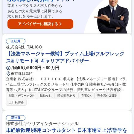
ヘルスケアでトップクラス
業界トップクラスの求人件数から
あなたの力を最大限に発揮できる
求人探しをお手伝いします。
アドバイザーに相談する
正社員
株式会社LITALICO
【法務マネージャー候補】プライム上場/フルフレック
ス&リモート可 キャリアアドバイザー
55万5900円～80万円
月給
東京都目黒区
企業名 株式会社ＬＩＴＡＬＩＣＯ 求人名 【法務マネージャー候補】プラ
イム上場/フルフレックス＆リモート可 仕事の内容 障害福祉から介護・教
育等へ拡大するLITALICOグループの法務。契約書レビューや法務相談を
はじめ、M&Aや機関運営、金商法・会社法実務を担い、5千名規模の組織
副業・WワークOK
転勤なし
時短勤務あり
在宅OK
完全週休2日制
基盤を支えます。 ■契約・法務相談：契約書レビュー、規程・ひな形の管
土日祝休み
理、新規事業の法務相談対応 ■会社法・M&A実務：組織再編・M&A対応、
役員改選や株式発行などの手続き ■金商法実務：法定開示、公開買付、大
量保有報告書、不公正取引防止の管理 ■機関運営：株主総会、取締役会、
正社員
監査等委員会の運営サポート全般 募集職種 【法務マネージャー候補】プ
株式会社キヤリアインターナショナル
ライム上場/フルフレックス＆リモート可
未経験歓迎!採用コンサルタント 日本市場立上げ/語学を