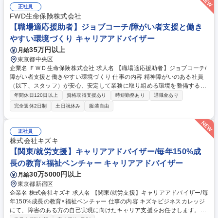
正社員
FWD生命保険株式会社
【職場適応援助者】ジョブコーチ/障がい者支援と働き
やすい環境づくり キャリアアドバイザー
35万円以上
月給
東京都中央区
企業名 ＦＷＤ生命保険株式会社 求人名 【職場適応援助者】ジョブコーチ/
障がい者支援と働きやすい環境づくり 仕事の内容 精神障がいのある社員
（以下、スタッフ）が安心、安定して業務に取り組める環境を整備するた
め、作業プロセスや業務マニュアルの策定、職務遂行に向けた指導、なら
年間休日120日以上
資格取得支援あり
時短勤務あり
退職金あり
びにスタッフの長期就労のご支援をいただきます。 精神障がい者の就労支
完全週休2日制
土日祝休み
服装自由
援および長期就労を目的とした以下の業務を担当していただきます。 ■ス
タッフの職務内容の設定、作業プロセスおよび業務マニュアルの策定 ■業
務遂行に向けた指導およびトレーニングの実施 ■スタッフの日々の業務進
正社員
捗管理および週次面談 ■スタッフの定着を支援するための外部機関との協
株式会社キズキ
業による継続的なフォローアップおよび環境整備 募集職種 【職場適応援
【関東/就労支援】キャリアアドバイザー/毎年150%成
助者】ジョブコーチ/障がい者支援と働きやすい環境づくり
長の教育×福祉ベンチャー キャリアアドバイザー
30万5000円以上
月給
東京都新宿区
企業名 株式会社キズキ 求人名 【関東/就労支援】キャリアアドバイザー/毎
年150%成長の教育×福祉ベンチャー 仕事の内容 キズキビジネスカレッジ
にて、障害のある方の自己実現に向けたキャリア支援をお任せします。