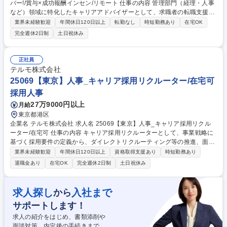
バー!/賞与×成功報酬インセン/リモート 仕事の内容 管理部門（経理・人事
など）領域に特化したキャリアアドバイザーとして、求職者の転職支援を
行います。 企業担当（RA）と連携しながら、求職者のキャリア形成をサ
業界未経験歓迎
年間休日120日以上
転勤なし
時短勤務あり
在宅OK
ポートしていきます。 ▼具体的には ・求職者との面談（キャリアヒアリ
完全週休2日制
土日祝休み
ング） ・求人紹介・キャリア提案 ・応募書類の添削・面接対策 ・企業と
のマッチング ・面接調整／進捗フォロー、内定後フォロー 募集職種 【キ
ャリアアドバイザー】新規事業メンバー!/賞与×成功報酬インセン/リモー
正社員
ト
テルモ株式会社
25069【東京】人事_キャリア採用リクルーター/在宅可
採用人事
27万9000円以上
月給
東京都港区
企業名 テルモ株式会社 求人名 25069【東京】人事_キャリア採用リクル
ーター/在宅可 仕事の内容 キャリア採用リクルーターとして、事業戦略に
基づく採用要件の定義から、ダイレクトリクルーティング等の推進、面
接、オファーまで一連の採用プロセスをリードいただきます。 (1)経営・
業界未経験歓迎
年間休日120日以上
資格取得支援あり
時短勤務あり
事業戦略に基づく採用要件の明確化と戦略立案 (2)多様なチャネル(人材紹
退職金あり
在宅OK
完全週休2日制
土日祝休み
介、DR、リファーラル、SNS等)を活用した母集団形成 (3)書類選考、面
接官としての選考評価 (4)採用ブランディングの強化および自社HPへの直
接応募拡大策の推進 (5)エージェントとのリレーション構築 ※特にダイレ
求人探し
入社まで
から
クトリクルーティングやビジネスSNSを活用したスカウトのご経験がある
サポートします！
方は、活躍可能性が高いです。 募集職種 25069【東京】人事_キャリア採
用リクルーター/在宅可
求人の紹介をはじめ、書類添削や
面談対策、内定後の手続きまで