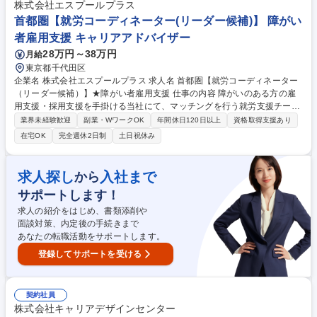
情報展開、共有 【業務の進め方について】個人としての売上目標は持た
株式会社エスプールプラス
ず、業務を通じてチーム全体の目標達成をサポートいただくポジションで
首都圏【就労コーディネーター(リーダー候補)】 障がい
す。テレアポでの新規開拓業務は想定していません。 募集職種 【フルリ
者雇用支援 キャリアアドバイザー
モート／時短可】クライアントサポート担当｜残業月10h未満｜
28万円～38万円
月給
東京都千代田区
企業名 株式会社エスプールプラス 求人名 首都圏【就労コーディネーター
（リーダー候補）】★障がい者雇用支援 仕事の内容 障がいのある方の雇
用支援・採用支援を手掛ける当社にて、マッチングを行う就労支援チーム
のリーダーとして、複数のチームを統括・マネジメントを担っていただき
業界未経験歓迎
副業・WワークOK
年間休日120日以上
資格取得支援あり
ます。 【業務詳細】 ■メイン業務は複数チーム内のチーフに対する目標設
在宅OK
完全週休2日制
土日祝休み
定や、営業戦略の立案をお任せいたします。その他、各地域の関係福祉機
関などを訪問し障がいのある方をご紹介、振り返り面談実施、参画企業へ
のご紹介などを行っていただきます。■就労が確定した際、ご本人ご家族
求人探し
入社まで
から
からも熱い感謝の言葉を頂く事が多く、さらに、雇用した方の今後の成長
サポートします！
も自社農園で見届けることができ、やりがいを感じる瞬間がたくさん。 募
集職種 首都圏【就労コーディネーター（リーダー候補）】★障がい者雇用
求人の紹介をはじめ、書類添削や
支援
面談対策、内定後の手続きまで
あなたの転職活動をサポートします。
登録してサポートを受ける
契約社員
株式会社キャリアデザインセンター