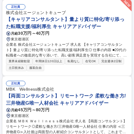
正社員
株式会社エージェントキューブ
【キャリアコンサルタント】量より質に特化/寄り添っ
た転職支援/福利厚生 キャリアアドバイザー
30万円～40万円
月給
東京都港区
企業名 株式会社エージェントキューブ 求人名 【キャリアコンサルタン
ト】量より質に特化/寄り添った転職支援/福利厚生◎ 仕事の内容 ■20代の
転職者への徹底的な寄り添いで、高い顧客満足度を実現する当社にて、今
後30代以上のミドル層の転職支援を本格事業化するにあたり、メンバーを
業界未経験歓迎
年間休日120日以上
転勤なし
在宅OK
完全週休2日制
募集いたします。 ★今までの経験を活かして新しい環境でチャレンジしま
土日祝休み
服装自由
せんか？ 【具体的には】求職者のキャリアの棚卸や希望条件のヒアリング
を行い、転職理由や将来のビジョンを明確にするサポートを行います。求
職者の強みや価値観に合った企業とのマッチングを実現し、応募書類の添
正社員
削や面接対策も担当。企業側の採用ニーズを把握し、最適な人材を提案。
MBK Wellness株式会社
入社後も定着支援やキャリア相談を通じて長期的な関係構築を目指しま
【両面コンサルタント】リモートワーク 柔軟な働き方/
す。 募集職種 【キャリアコンサルタント】量より質に特化/寄り添った転
三井物産G唯一人材会社 キャリアアドバイザー
職支援/福利厚生◎
45万円～80万円
月給
東京都港区
企業名 ＭＢＫ Ｗｅｌｌｎｅｓｓ株式会社 求人名 【両面コンサルタント】
リモートワーク◎柔軟な働き方/三井物産G唯一人材会社 仕事の内容 ≪三
井物産G≫入社後は両面型の人材紹介コンサルタントとして、これまで経