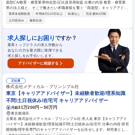
面型CA/教育・療育業界特化型/正社員登用前提 仕事の内容 教育・療育業
界の法人様と、そこで働きたい求職者様を繋ぐ「両面型」キャリアアドバ
イザーを担当いただきます。求職者様へのキャリアカウンセリングから、
業界未経験歓迎
年間休日120日以上
転勤なし
完全週休2日制
採用法人様への新規提案まで一気通貫で担当します。 【個人】ご登録いた
土日祝休み
服装自由
だいた求職者様の、入職までのサポートを担っていただきます。面談でニ
ーズを引き出し、より良いお仕事とのマッチングをサポートします。（業
務内容：求職者とのキャリア面談／キャリアプランの設計・提案／求人紹
求人探し
お困り
に
ですか？
介、選考フォロー／内定後・入社後のフォロー） 【法人】新規求人情報の
業界トップクラスの求人件数から
開拓、既存求人情報の確認などを行っていただきます。クライアントは学
あなたの力を最大限に発揮できる
校、塾、習い事教室、教育系の企業等になります。 募集職種 ★ポジティ
求人探しをお手伝いします。
ブアクション求人★両面型CA/教育・療育業界特化型/正社員登用前提
アドバイザーに相談する
正社員
株式会社メディカル・プリンシプル社
東京【キャリアアドバイザー】未経験者歓迎/理系知識
不問/土日祝休み/在宅可 キャリアアドバイザー
31万200円～50万円
月給
東京都港区
企業名 株式会社メディカル・プリンシプル社 求人名 東京【キャリアアド
バイザー】未経験者歓迎/理系知識不問/土日祝休み/在宅可 仕事の内容 研究
開発職/理学系専門のキャリアアドバイザーをお任せします。研究者として