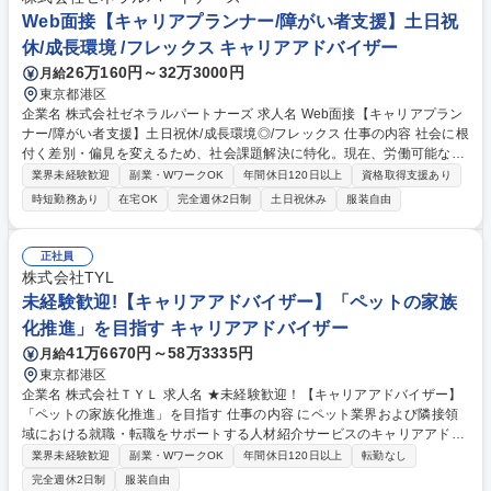
千社以上になります。法改正も行い需要が大きくなってきました。誰もが
Web面接【キャリアプランナー/障がい者支援】土日祝
働きやすい社会を目指す社会意義の大きい仕事内容です。 募集職種 【キ
休/成長環境 /フレックス キャリアアドバイザー
ャリアプランナー/障がい者支援】在宅可・フルフレックス/成長環境◎
26万160円～32万3000円
月給
東京都港区
企業名 株式会社ゼネラルパートナーズ 求人名 Web面接【キャリアプラン
ナー/障がい者支援】土日祝休/成長環境◎/フレックス 仕事の内容 社会に根
付く差別・偏見を変えるため、社会課題解決に特化。現在、労働可能な障
がい者約388万中14%弱しか就業できていません。「誰もが自分らしくワ
業界未経験歓迎
副業・WワークOK
年間休日120日以上
資格取得支援あり
クワクする人生」を増やすため一人ひとりに支援を行います！ 【詳細】転
時短勤務あり
在宅OK
完全週休2日制
土日祝休み
服装自由
職希望者に希望職やキャリアビジョン、障がい内容など丁寧にヒアリング
し、マッチする求人を紹介。応募書類作成のサポート、面接対策等の実
施・選考過程の日程調整や情報整理などを丁寧に行います。 【事業につい
正社員
て】障がい者法定雇用ができている企業は半分以下で、未達企業数は5万6
株式会社TYL
千社以上になります。法改正も行い需要が大きくなってきました。誰もが
未経験歓迎!【キャリアアドバイザー】「ペットの家族
働きやすい社会を目指す社会意義の大きい仕事内容です。 募集職種 Web
化推進」を目指す キャリアアドバイザー
面接【キャリアプランナー/障がい者支援】土日祝休/成長環境◎/フレック
ス
41万6670円～58万3335円
月給
東京都港区
企業名 株式会社ＴＹＬ 求人名 ★未経験歓迎！【キャリアアドバイザー】
「ペットの家族化推進」を目指す 仕事の内容 にペット業界および隣接領
域における就職・転職をサポートする人材紹介サービスのキャリアアドバ
イザーを担当していただきます。求職者様の応募先となる、動物病院や畜
業界未経験歓迎
副業・WワークOK
年間休日120日以上
転勤なし
産業界の法人へのご提案もお任せいたします。 ★未経験でも活躍できるよ
完全週休2日制
服装自由