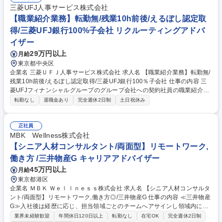
三菱UFJ人事サービス株式会社
【職業紹介業務】転勤無/残業10h前後/えるぼし認定取
得/三菱UFJ銀行100%子会社 リクルーティングアドバ
イザー
29万円以上
月給
東京都中央区
企業名 三菱ＵＦＪ人事サービス株式会社 求人名 【職業紹介業務】転勤無/
残業10h前後/えるぼし認定取得/三菱UFJ銀行100％子会社 仕事の内容 三
菱UFJフィナンシャルグループのグループ会社への契約社員の職業紹介
と、人事事務及び福利厚生の受託業務を行っている当社で,職業紹介業務を
転勤なし
退職金あり
完全週休2日制
土日祝休み
担当いただく方を募集します！ 【業務詳細】三菱UFJフィナンシャルグル
ープが公開している求人と求職者を繋ぎ,企業の採用支援・求職者の転職支
援を行っていただきます。 ■求人サイトの運営・管理 ■履歴書確認・応募
正社員
者対応 ■面接・説明会準備/求人企業とのコンタクト ■電話対応/各種資料作
MBK Wellness株式会社
成/採用関連事務全般 募集職種 【職業紹介業務】転勤無/残業10h前後/える
【シニア人材コンサルタント/両面型】リモートワーク,
ぼし認定取得/三菱UFJ銀行100％子会社
働き方 /三井物産G キャリアアドバイザー
45万円以上
月給
東京都港区
企業名 ＭＢＫ Ｗｅｌｌｎｅｓｓ株式会社 求人名 【シニア人材コンサルタ
ント/両面型】リモートワーク,働き方◎/三井物産G 仕事の内容 ≪三井物産
G≫入社後は経歴に応じ、担当領域ごとのチームへアサインし領域内に
て、両面型として求人獲得～スカウトサイトでの候補者獲得～面談～内定
業界未経験歓迎
年間休日120日以上
転勤なし
在宅OK
完全週休2日制