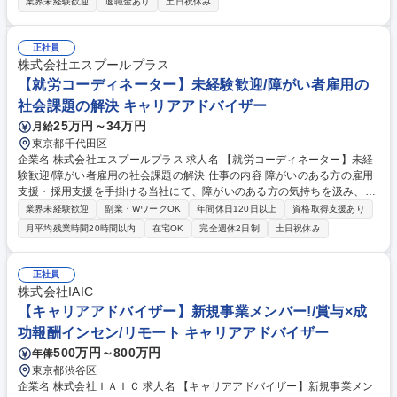
活躍されている方々のライフステージ、キャリアアップなど様々な悩みの
業界未経験歓迎
退職金あり
土日祝休み
「一番の理解者」として、人生の価値向上に貢献しています！ 【具体的に
は】■キャリアアドバイザーとして求職者のフォロー業務(求職獲得～紹介
まで)■求職者獲得のためのスカウト活動(3～4媒体のデータベースでのテ
正社員
キストメールを利用)■既存施設からの求人獲得■自社ＨＰ施策への参画■登
株式会社エスプールプラス
録求職者へのフォロー連絡)※求職者との面談は基本電話対応■選考のフォ
【就労コーディネーター】未経験歓迎/障がい者雇用の
ロー対応（選考調整対応、履歴書の添削など)■既存施設からの求人獲得(慣
社会課題の解決 キャリアアドバイザー
れてきたら、施設の担当ももつ） 募集職種 東京【キャリアアドバイザ
25万円～34万円
月給
ー】未経験者歓迎/理系知識不問/土日祝休み/在宅可
東京都千代田区
企業名 株式会社エスプールプラス 求人名 【就労コーディネーター】未経
験歓迎/障がい者雇用の社会課題の解決 仕事の内容 障がいのある方の雇用
支援・採用支援を手掛ける当社にて、障がいのある方の気持ちを汲み、就
労支援を成功に導いていただきます。就業決定数だけでなく、継続率も指
業界未経験歓迎
副業・WワークOK
年間休日120日以上
資格取得支援あり
標のため、マッチングを大切にできる環境です。 ＜業務詳細＞ ■地域の福
月平均残業時間20時間以内
在宅OK
完全週休2日制
土日祝休み
祉事業所を訪問し、就労希望者に向けた説明会を実施。仕事内容や就業ま
での流れについてお話しします。訪問数は1日に3～4件ほどです。■障が
いのある方それぞれの適性や興味、人柄を知るための体験会を開催。一人
正社員
ひとりに向き合い、障がいの特性や就業時に配慮が必要な点を確認しま
株式会社IAIC
す。■体験会に参加した方に対就労面談の実施■企業へのご提案（紹介）面
【キャリアアドバイザー】新規事業メンバー!/賞与×成
接日程を調整。面接に同席しフォロー。 募集職種 【就労コーディネータ
功報酬インセン/リモート キャリアアドバイザー
ー】未経験歓迎/障がい者雇用の社会課題の解決
500万円～800万円
年俸
東京都渋谷区
企業名 株式会社ＩＡＩＣ 求人名 【キャリアアドバイザー】新規事業メン