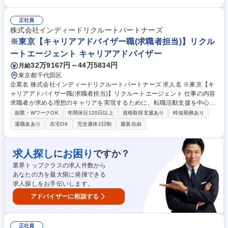
（コーチングやメンタリングなど）を行います。また、一人ひとりに向き
合うことで、転職活動支援にとどまらず、より広範なキャリア支援を提供
します。 募集職種 ※東京【キャリアアドバイザー職(求職者担当)】リクル
正社員
ートエージェント
株式会社インディードリクルートパートナーズ
※東京【キャリアアドバイザー職(求職者担当)】リクル
ートエージェント キャリアアドバイザー
32万9167円～44万5834円
月給
東京都千代田区
企業名 株式会社インディードリクルートパートナーズ 求人名 ※東京【キ
ャリアアドバイザー職(求職者担当)】リクルートエージェント 仕事の内容
求職者が求める理想のキャリアを実現するために、転職活動支援を中心に
伴走していただきます。 具体的には、求職者の経験や希望、悩みなどをヒ
副業・WワークOK
年間休日120日以上
資格取得支援あり
時短勤務あり
アリングし、将来のキャリア設計から実現に向けたアクションサポート
退職金あり
在宅OK
完全週休2日制
服装自由
（コーチングやメンタリングなど）を行います。また、一人ひとりに向き
合うことで、転職活動支援にとどまらず、より広範なキャリア支援を提供
します。 募集職種 ※東京【キャリアアドバイザー職(求職者担当)】リクル
求人探し
お困り
に
ですか？
ートエージェント
業界トップクラスの求人件数から
あなたの力を最大限に発揮できる
求人探しをお手伝いします。
アドバイザーに相談する
正社員