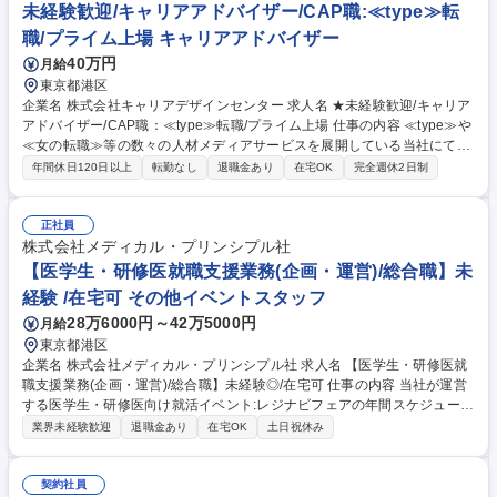
未経験歓迎/キャリアアドバイザー/CAP職:≪type≫転
職/プライム上場 キャリアアドバイザー
40万円
月給
東京都港区
企業名 株式会社キャリアデザインセンター 求人名 ★未経験歓迎/キャリア
アドバイザー/CAP職：≪type≫転職/プライム上場 仕事の内容 ≪type≫や
≪女の転職≫等の数々の人材メディアサービスを展開している当社にて、
キャリアアドバイザーとして、転職を希望されている方の転職支援をご担
年間休日120日以上
転勤なし
退職金あり
在宅OK
完全週休2日制
当いただきます。 ■業務詳細：転職者と面談し、職務経歴書にあるような
過去の経験だけでなく、ご志向、将来のキャリアイメージなど、一人ひと
りの“本質的なキャリア”を提案しながら、転職支援を行うのがミッション
正社員
です。面談前の準備～カウンセリング、求人のご提案～面接調整や面接対
株式会社メディカル・プリンシプル社
策～ご入社後のフォローに至るまで、企業と転職者にとっての最高のご縁
【医学生・研修医就職支援業務(企画・運営)/総合職】未
を提供します。 募集職種 ★未経験歓迎/キャリアアドバイザー/CAP職：≪
経験 /在宅可 その他イベントスタッフ
type≫転職/プライム上場
28万6000円～42万5000円
月給
東京都港区
企業名 株式会社メディカル・プリンシプル社 求人名 【医学生・研修医就
職支援業務(企画・運営)/総合職】未経験◎/在宅可 仕事の内容 当社が運営
する医学生・研修医向け就活イベント:レジナビフェアの年間スケジュール
策定～各オンラインイベント企画～準備～当日のイベント運営まで、幅広
業界未経験歓迎
退職金あり
在宅OK
土日祝休み
い業務をご担当いただきます。まずは、医学生のデータ管理 や業務のサポ
ートから業務を覚えていただき、1年後には業務全体で活躍できるよう目
指していただきます【具体的には】■クライアント(医療機関や自治体)向け
契約社員