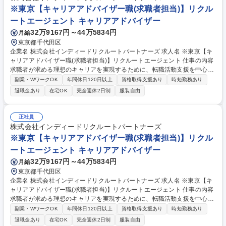
700万～2000万超のミドル・ハイクラス層をメインターゲットとして人材
※東京【キャリアアドバイザー職(求職者担当)】リクル
紹介事業を展開しています。 募集職種 【消費財領域/人材コンサルタン
ートエージェント キャリアアドバイザー
ト】リモートワーク◎柔軟な働き方/三井物産G
32万9167円～44万5834円
月給
東京都千代田区
企業名 株式会社インディードリクルートパートナーズ 求人名 ※東京【キ
ャリアアドバイザー職(求職者担当)】リクルートエージェント 仕事の内容
求職者が求める理想のキャリアを実現するために、転職活動支援を中心に
伴走していただきます。 具体的には、求職者の経験や希望、悩みなどをヒ
副業・WワークOK
年間休日120日以上
資格取得支援あり
時短勤務あり
アリングし、将来のキャリア設計から実現に向けたアクションサポート
退職金あり
在宅OK
完全週休2日制
服装自由
（コーチングやメンタリングなど）を行います。また、一人ひとりに向き
合うことで、転職活動支援にとどまらず、より広範なキャリア支援を提供
します。 募集職種 ※東京【キャリアアドバイザー職(求職者担当)】リクル
正社員
ートエージェント
株式会社インディードリクルートパートナーズ
※東京【キャリアアドバイザー職(求職者担当)】リクル
ートエージェント キャリアアドバイザー
32万9167円～44万5834円
月給
東京都千代田区
企業名 株式会社インディードリクルートパートナーズ 求人名 ※東京【キ
ャリアアドバイザー職(求職者担当)】リクルートエージェント 仕事の内容
求職者が求める理想のキャリアを実現するために、転職活動支援を中心に
伴走していただきます。 具体的には、求職者の経験や希望、悩みなどをヒ
副業・WワークOK
年間休日120日以上
資格取得支援あり
時短勤務あり
アリングし、将来のキャリア設計から実現に向けたアクションサポート
退職金あり
在宅OK
完全週休2日制
服装自由