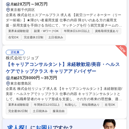
28万円～38万円
月給
東京都千代田区
企業名 株式会社エスプールプラス 求人名 【就労コーディネーター（リー
ダー候補）】★障がい者雇用支援 仕事の内容 障がいのある方の雇用支
援・採用支援を手掛ける当社にて、マッチングを行う就労支援チームのリ
ーダーとして、複数のチームを統括・マネジメントを担っていただきま
業界未経験歓迎
副業・WワークOK
年間休日120日以上
資格取得支援あり
す。 【業務詳細】 ■メイン業務は複数チーム内のチーフに対する目標設定
在宅OK
完全週休2日制
土日祝休み
や、営業戦略の立案をお任せいたします。その他、各地域の関係福祉機関
などを訪問し障がいのある方をご紹介、振り返り面談実施、参画企業への
ご紹介などを行っていただきます。■就労が確定した際、ご本人ご家族か
正社員
らも熱い感謝の言葉を頂く事が多く、さらに、雇用した方の今後の成長も
株式会社リジョブ
自社農園で見届けることができ、やりがいを感じる瞬間がたくさん。 募集
【キャリアコンサルタント】未経験歓迎/美容・ヘルス
職種 【就労コーディネーター（リーダー候補）】★障がい者雇用支援
ケアでトップクラス キャリアアドバイザー
25万8000円～35万円
月給
東京都豊島区
企業名 株式会社リジョブ 求人名 【キャリアコンサルタント】未経験歓迎/
美容・ヘルスケアでトップクラス 仕事の内容 キャリアコンサルタントと
して、転職希望者のキャリア形成を支援し、その方の将来の理想像、適性
に合った仕事を紹介できるようにサポートして頂きます。 ■個別相談セッ
業界未経験歓迎
年間休日120日以上
転勤なし
時短勤務あり
在宅OK
ション(1対1のセッションを通じ、キャリアゴールに向けた支援) ■キャリ
完全週休2日制
土日祝休み
服装自由
アカウンセリング(お客様の強みや価値観を引き出しながら長期的な目線
で支援) ■転職支援(職務経歴書の作成支援や面接対策など、転職活動を全
面的にサポート) 募集職種 【キャリアコンサルタント】未経験歓迎/美容・
求人探し
お困り
に
ですか？