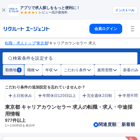
アプリで求人探しをもっと便利に！
インストール
レビュー高評価
無料
会員ログイン
/
/
転職・求人トップ
東京都
キャリアカウンセラー 求人
検索条件を設定する
勤務地
職種
年収
こだわり条件
雇用形態
新着のみ
1
こだわり条件の追加設定を忘れていませんか？
土日祝休み
年間休日120日以上
完全週休2日制
学歴不問
東京都 キャリアカウンセラー 求人の転職・求人・中途採
用情報
977
件以上
関連度順
新着順
1
〜
100
件目を表示中