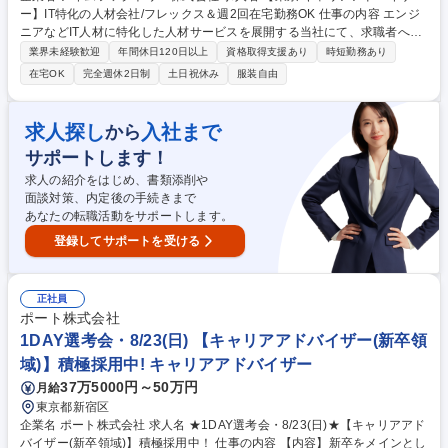
ー】IT特化の人材会社/フレックス＆週2回在宅勤務OK 仕事の内容 エンジ
ニアなどIT人材に特化した人材サービスを展開する当社にて、求職者への
面談やキャリア相談など転職支援を行います。企業の現場と密に連携でき
業界未経験歓迎
年間休日120日以上
資格取得支援あり
時短勤務あり
るため、粒度の高い情報を求職者に届けることができます。 【詳細】・求
在宅OK
完全週休2日制
土日祝休み
服装自由
職者との面談・ヒアリング（キャリアの希望、経験、スキルなどの確認）
・求職者の適性に合った求人情報の提供 ・履歴書・職務経歴書の作成サポ
ート ・選考進捗の管理・調整／入社前の準備 【変更の範囲】会社の定め
求人探し
入社まで
から
る業務 募集職種 【東京/キャリアアドバイザー】IT特化の人材会社/フレッ
サポートします！
クス＆週2回在宅勤務OK
求人の紹介をはじめ、書類添削や
面談対策、内定後の手続きまで
あなたの転職活動をサポートします。
登録してサポートを受ける
正社員
ポート株式会社
1DAY選考会・8/23(日) 【キャリアアドバイザー(新卒領
域)】積極採用中! キャリアアドバイザー
37万5000円～50万円
月給
東京都新宿区
企業名 ポート株式会社 求人名 ★1DAY選考会・8/23(日)★【キャリアアド
バイザー(新卒領域)】積極採用中！ 仕事の内容 【内容】新卒をメインとし