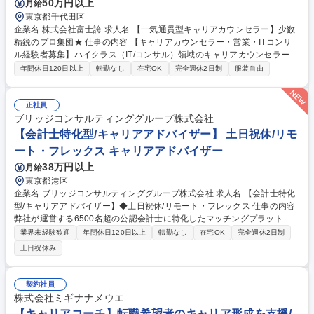
50万円以上
月給
東京都千代田区
企業名 株式会社富士誇 求人名 【一気通貫型キャリアカウンセラー】少数
精鋭のプロ集団★ 仕事の内容 【キャリアカウンセラー・営業・ITコンサ
ル経験者募集】ハイクラス（IT/コンサル）領域のキャリアカウンセラー。
スカウトから平均10時間のカウンセリング、経営層への採用提案まで一気
年間休日120日以上
転勤なし
在宅OK
完全週休2日制
服装自由
通貫で担います。 【一気通貫の仕事内容】 分業制ではなく、候補者への
スカウトや丁寧なカウンセリングから、企業の経営課題に対する採用提案
まで全フェーズをマルチにリードします。 1.マッチング：全工程を担い情
正社員
報の解像度を高め、価値ある成約を実現 2.アプローチ：IT・コンサル領域
ブリッジコンサルティンググループ株式会社
のリーダー層へ本質的な提案 3.提案：経営層と対等に議論し、変革に直結
【会計士特化型/キャリアアドバイザー】 土日祝休/リモ
する採用を創出 募集職種 【一気通貫型キャリアカウンセラー】少数精鋭
ート・フレックス キャリアアドバイザー
のプロ集団★
38万円以上
月給
東京都港区
企業名 ブリッジコンサルティンググループ株式会社 求人名 【会計士特化
型/キャリアアドバイザー】◆土日祝休/リモート・フレックス 仕事の内容
弊社が運営する6500名超の公認会計士に特化したマッチングプラットフ
ォーム「会計士.job」への新規登録者に対し、面談を通じて最適なプロジ
業界未経験歓迎
年間休日120日以上
転勤なし
在宅OK
完全週休2日制
ェクトへのアサインを支援するポジションです。 月間約70～80名の新規
土日祝休み
登録者のうち半数以上と面談を行い、各事業部と連携しながら稼働率向上
に向けたマッチングを推進していただきます。 ●会計士.jobに関わる業務
登録者（独立会計士）とのキャリア面談実施（1日2～3件、月30件程
契約社員
度）：スキル・志向性等のヒアリングおよび記録 ・面談結果の社内共有
株式会社ミギナナメウエ
と、各事業部とのマッチング連携 ●人材マッチング事業に関わる業務（新
【キャリアコーチ】転職希望者のキャリア形成を支援/