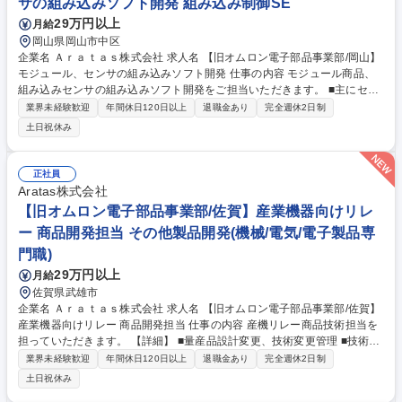
サの組み込みソフト開発 組み込み制御SE
29万円以上
月給
岡山県岡山市中区
企業名 Ａｒａｔａｓ株式会社 求人名 【旧オムロン電子部品事業部/岡山】
モジュール、センサの組み込みソフト開発 仕事の内容 モジュール商品、
組み込みセンサの組み込みソフト開発をご担当いただきます。 ■主にセン
サ×アルゴリズムを活かした商品開発テーマの実行 ■開発ソフトウエアの
業界未経験歓迎
年間休日120日以上
退職金あり
完全週休2日制
仕様策定 ■他部門との仕様整合、進捗整合 ■ソフトウエア商品の設計レビ
土日祝休み
ューおよび品質レビュー ■ソフトウエアのテスト設計および設計レビュー
募集職種 【旧オムロン電子部品事業部/岡山】モジュール、センサの組み
込みソフト開発
正社員
Aratas株式会社
【旧オムロン電子部品事業部/佐賀】産業機器向けリレ
ー 商品開発担当 その他製品開発(機械/電気/電子製品専
門職)
29万円以上
月給
佐賀県武雄市
企業名 Ａｒａｔａｓ株式会社 求人名 【旧オムロン電子部品事業部/佐賀】
産業機器向けリレー 商品開発担当 仕事の内容 産機リレー商品技術担当を
担っていただきます。 【詳細】 ■量産品設計変更、技術変更管理 ■技術問
い合わせの対応・販促支援 【使用する開発言語等】■3D-CAD((SolidWork
業界未経験歓迎
年間休日120日以上
退職金あり
完全週休2日制
s)、CAEシミュレーション ■各種測定/実験装置 ■Microsoft office 募集職種
土日祝休み
【旧オムロン電子部品事業部/佐賀】産業機器向けリレー 商品開発担当