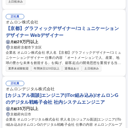
と関係部門への指示（法令適用日から逆算して計画設定） (4)製品への含
土日祝休み
有有無の調査実施状況の管理 (5)非含有部材への切り替え状況の管理 (6)顧
客からの環境調査依頼への対応 を進め/プロジェクトマネジメントいただ
き、法令適用日までに完了させる/適切な情報を顧客へ提供する業務を担っ
正社員
ていただきます。 募集職種 【旧オムロン電子部品事業部/京都】製品含有
オムロン株式会社
化学物質管理にかかる業務人財
【京都】グラフィックデザイナー/コミュニケーション
デザイナー Webデザイナー
29万円以上
月給
京都府京都市下京区
企業名 オムロン株式会社 求人名 【京都】グラフィックデザイナー/コミュ
ニケーションデザイナー 仕事の内容 「オートメーションで人、産業、地
球の豊かな未来を創造する」を掲げ、顧客起点の開発思想を重視する当
社。そんな当社にて、グラフィックデザイナー/WEBデザイナーとして以
業界未経験歓迎
年間休日120日以上
退職金あり
土日祝休み
下業務をお任せいたします。 【詳細】■多様な商品群を横断した一貫した
メッセージによる事業ブランディング ■Web、カタログ、展示会など顧客
接点におけるコミュニケーションデザイン ■開発部門・企画部門など関係
正社員
部門と連携したプロジェクト推進 ■社外パートナーとの協働によるプロジ
オムロンデジタル株式会社
ェクト推進 ■コミュニケーションデザインの品質を再現するデザインガイ
[カジュアル面談]エンジニア(ITor組み込み)/オムロンG
ドラインの整備・運用 募集職種 【京都】グラフィックデザイナー/コミュ
のデジタル戦略子会社 社内システムエンジニア
ニケーションデザイナー
35万円以上
月給
京都府向日市
企業名 オムロンデジタル株式会社 求人名 [カジュアル面談]エンジニア(ITo
r組み込み)/オムロンGのデジタル戦略子会社 仕事の内容 オムロングループ