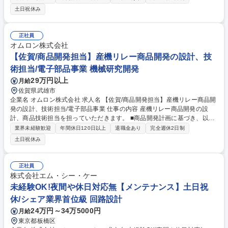
れかの業務をお任せします。 【業務内容】 ・事業戦略と連動した知財・
土日祝休み
無形資産戦略の策定・実行 ・「強い権利」の形成をリードするとともに、
事業リスクの排除や、保有権利の活用を主導 ・従来の特許を中心とした
「知的財産」にとどまらず、データやノウハウといった幅広い「無形資
正社員
産」までを包含し、ビジネスモデルの競争優位性を決定づける知財戦略の
オムロン株式会社
策定と実行にもチャレンジ 募集職種 【京都／知財戦略】オムロンの競争
【佐賀/商品開発担当】産機リレー商品開発の設計、技
力を支える知財戦略・実行マネージャー候補
術担当/電子部品事業 機械研究開発
29万円以上
月給
佐賀県武雄市
企業名 オムロン株式会社 求人名 【佐賀/商品開発担当】産機リレー商品開
発の設計、技術担当/電子部品事業 仕事の内容 産機リレー商品開発の設
計、商品技術担当を担っていただきます。 ■商品開発計画に基づき、以下
ような商品開発業務（一部、もしくは全体）を行う。 ・技術調査、構想・
業界未経験歓迎
年間休日120日以上
退職金あり
完全週休2日制
詳細設計、評価試験、量産設計、生産立ち上げ支援 ・特許出願、規制化学
土日祝休み
物質調査 ■商品技術 ・量産品設計変更、技術変更管理・技術問い合わせの
対応・販促支援 【使用する開発言語・ソフト・装置/機器等】3D-CAD((S
olidWorks)、 CAEシミュレーション・各種測定/実験装置・Microsoft offic
正社員
e 募集職種 【佐賀/商品開発担当】産機リレー商品開発の設計、技術担当/
株式会社エム・シー・ケー
電子部品事業
未経験OK!夜間や休日対応無【メンテナンス】土日祝
休/シェア業界首位級 回路設計
24万円～34万5000円
月給
東京都板橋区