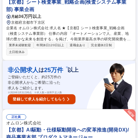
【京都】シート検査事業_戦略企画(検査システム事業
部) 事業企画
36万円以上
月給
京都府京都市下京区
企業名 オムロン株式会社 求人名 ★【京都】シート検査事業_戦略企画
（検査システム事業部） 仕事の内容 「オートメーションで人、産業、地
球の豊かな未来を創造する」を掲げ、今期業界最高水準の研究開発費を投
入し、顧客起点の開発思想を重視する当社。そんな当社にてシート検査装
業界未経験歓迎
年間休日120日以上
退職金あり
完全週休2日制
置の事業・商品企画をお任せします。 【詳細】事業戦略リーダーとして、
土日祝休み
以下の業務を担います。 (1)事業戦略の立案と実行 (2)商品・サービス企画
戦略の立案と実行 【当ポジションの魅力】自らの発想による新事業創造
と、ビジネスモデルの構築が可能です。また、事業創造に不可欠なスキル
※
非公開求人
25
万件
は
以上
や経験を保有するメンバーが揃っており、マネジメントを通じて個々の手
ご登録いただくと、約
25
万件の
段を部門内に展開、最大化頂けます。オムロン制御機器事業の強みを活か
非公開求人からご希望に沿った
した戦略策定を実施頂けます。 募集職種 ★【京都】シート検査事業_戦略
求人をご紹介します。
企画（検査システム事業部）
※
2026年3月31日時点 ※求人数＝採用予定人数
登録して求人を紹介してもらう
正社員
オムロン株式会社
【京都】AI駆動・仕様駆動開発への変革推進(開発DX)/
商品事業本部 プロダクトマネージャー