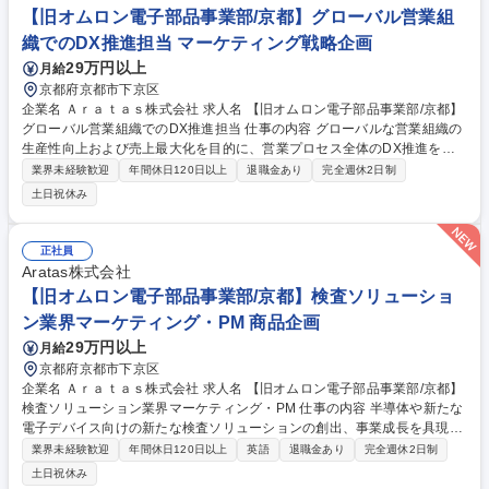
M
【旧オムロン電子部品事業部/京都】グローバル営業組
織でのDX推進担当 マーケティング戦略企画
29万円以上
月給
京都府京都市下京区
企業名 Ａｒａｔａｓ株式会社 求人名 【旧オムロン電子部品事業部/京都】
グローバル営業組織でのDX推進担当 仕事の内容 グローバルな営業組織の
生産性向上および売上最大化を目的に、営業プロセス全体のDX推進を担
っていただきます。 主な業務内容は以下を想定しています。 ■グローバル
業界未経験歓迎
年間休日120日以上
退職金あり
完全週休2日制
営業プロセスの可視化、標準化、課題抽出、改善企画 ■SFA／CRM／MA
土日祝休み
等のグローバル統合を見据えた営業支援ツールの導入・運用改善 ■グロー
バル共通の営業データ分析基盤構築およびKPI設計・モニタリング ■拠点
横断での商談創出・案件管理・受注率向上に向けた業務フロー標準化 ■各
正社員
国営業現場への業務定着支援、活用促進施策の企画・実行 ■経営層向けの
Aratas株式会社
グローバル営業レポーティングおよび戦略立案支援 募集職種 【旧オムロ
【旧オムロン電子部品事業部/京都】検査ソリューショ
ン電子部品事業部/京都】グローバル営業組織でのDX推進担当
ン業界マーケティング・PM 商品企画
29万円以上
月給
京都府京都市下京区
企業名 Ａｒａｔａｓ株式会社 求人名 【旧オムロン電子部品事業部/京都】
検査ソリューション業界マーケティング・PM 仕事の内容 半導体や新たな
電子デバイス向けの新たな検査ソリューションの創出、事業成長を具現化
するPMの役割を担っていただきます。 【詳細】■新規アプリケーション
業界未経験歓迎
年間休日120日以上
英語
退職金あり
完全週休2日制
分析、新規顧客開拓・事業機会探索 ■新たな検査ソリューションの商品企
土日祝休み
画(自社技術、パートナーとの連携含む） ■新商品の販売促進計画の立案、