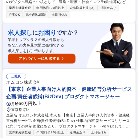
のデジタル戦略の中核として、製造・医療・社会インフラ(鉄道等)などの
多様な領域で現場DXを推進。スキルや志向性に合わせ、カジュアル面談
業界未経験歓迎
年間休日120日以上
資格取得支援あり
退職金あり
を経て最適なエンジニアポジションを打診します。 【詳細】要件定義か
在宅OK
完全週休2日制
土日祝休み
ら、AI・クラウド等を活用したシステム設計・開発・導入まで一貫して参
画。DXプロジェクトの推進やデータ活用の企画・PoCから本番導入まで
担います。まずはカジュアル面談(書類選考あり)にて人事から組織や技術
求人探し
お困り
に
ですか？
の詳細をお伝えします。個別ポジションに閉じず、即戦力リーダー(係長
業界トップクラスの求人件数から
相当)以上の役割で、あなたの経験を活かせる最適な挑戦の場をご提案し
あなたの力を最大限に発揮できる
ます。 募集職種 [カジュアル面談]エンジニア(ITor組み込み)/オムロンGの
求人探しをお手伝いします。
デジタル戦略子会社
アドバイザーに相談する
正社員
オムロン株式会社
【東京】企業人事向け人的資本・健康経営分析サービス
企画/責任者候補(BizDev) プロダクトマネージャー
50万円以上
月給
東京都港区
企業名 オムロン株式会社 求人名 【東京】企業人事向け人的資本・健康経
営分析サービス企画/責任者候補(BizDev) 仕事の内容 新サービスリリース
に向けての体制強化にあたり、プロダクトマネージャー(PdM)として、Biz
Dev・開発ディレクションといった、サービス展開に関する広範な領域を
業界未経験歓迎
年間休日120日以上
退職金あり
土日祝休み
リードいただける方を募集します。 【具体的には】■ローンチ直後の分析