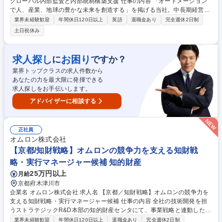
グローバル内部監査と内部統制構築支援 仕事の内容 「オートメーション
で人、産業、地球の豊かな未来を創造する」を掲げる当社。中長期経営戦
略に伴う事業構造や管理構造の変化に対応した、グループ全社に対する内
業界未経験歓迎
年間休日120日以上
英語
退職金あり
完全週休2日制
部監査と内部統制構築支援をお任せします。 【業務例】◎グローバル監査
土日祝休み
計画及び戦略の立案、進捗管理を通した監査品質向上と高度化・DX化 ◎
グローバルの内部監査の実施及び個別監査計画や監査報告書案のレビュー
を通した個別監査の実行と管理 ◎J-SOX推進プロジェクトの進捗管理 ◎J
求人探し
お困り
に
ですか？
-SOX監査に関する外部監査人との調整・交渉 ◎グローバル全社の会計デ
業界トップクラスの求人件数から
ータや、決裁書等のデータの継続的モニタリングの実施と管理 ◎基幹シス
あなたの力を最大限に発揮できる
テム入替・構築に伴う内部統制評価作業 募集職種 【京都/監査室長候補】
求人探しをお手伝いします。
オムロンG全体のグローバル内部監査と内部統制構築支援
アドバイザーに相談する
正社員
オムロン株式会社
【京都/知財戦略】オムロンの競争力を支える知財戦
略・実行マネージャー候補 知的財産
25万円以上
月給
京都府木津川市
企業名 オムロン株式会社 求人名 【京都／知財戦略】オムロンの競争力を
支える知財戦略・実行マネージャー候補 仕事の内容 全社の技術開発を担
うストラテジックR&D本部の知的財産センタにて、事業戦略と連動した知
財戦略の策定・実行を担当いただきます。適性・志向に応じて、以下いず
業界未経験歓迎
年間休日120日以上
退職金あり
完全週休2日制