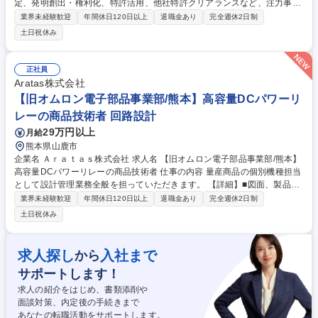
定、発明創出・権利化、特許活用、他社特許クリアランスなど、注力事業
の競争力強化に向けた知財業務を担当いただきます。担当業務は、ご経
業界未経験歓迎
年間休日120日以上
退職金あり
完全週休2日制
験・ご志向に応じて決定します。 【詳細】 ・商品企画、開発、マーケッ
土日祝休み
トの現場に密着し、知財面から事業を強化する知財戦略の策定 ・知財戦略
に基づく知的財産の発掘、権利化、権利の活用 ・他社特許調査及びクリア
ランス、係争対応（係争対応は専門家のチームと連携して実行） ※入社後
正社員
は、先輩社員のサポートを受けながら段階的に業務を習得いただきます。
Aratas株式会社
募集職種 【京都】《未経験OK・第二新卒》知財戦略の立案・実行を担う
【旧オムロン電子部品事業部/熊本】高容量DCパワーリ
担当者
レーの商品技術者 回路設計
29万円以上
月給
熊本県山鹿市
企業名 Ａｒａｔａｓ株式会社 求人名 【旧オムロン電子部品事業部/熊本】
高容量DCパワーリレーの商品技術者 仕事の内容 量産商品の個別機種担当
として設計管理業務全般を担っていただきます。 【詳細】■図面、製品仕
様書など技術文書管理 ■改造商品テーマの設計変更計画、検討、最終判
業界未経験歓迎
年間休日120日以上
退職金あり
完全週休2日制
定、初回品判定までプロセス全体のコントロール ■VEテーマの立案、実行
土日祝休み
【使用する開発言語・ソフト・装置/機器等】■3D-CAD（Solidworks) ■Off
ice365（エクセル、パワーポイント等）■電源、オシロスコープ、電圧/電
流計、その他一般電子計測器 募集職種 【旧オムロン電子部品事業部/熊
求人探し
入社まで
から
本】高容量DCパワーリレーの商品技術者
サポートします！
求人の紹介をはじめ、書類添削や
面談対策、内定後の手続きまで
あなたの転職活動をサポートします。