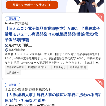
登録してサポートを受ける
正社員
Aratas株式会社
【旧オムロン電子部品事業部/熊本】ASIC、半導体素子
活用モジュール商品開発 その他製品開発(機械/電気/電
子製品専門職)
29万円以上
月給
熊本県山鹿市
企業名 Ａｒａｔａｓ株式会社 求人名 【旧オムロン電子部品事業部/熊本】
ASIC、半導体素子活用モジュール商品開発 仕事の内容 ASIC、半導体素子
などを活用したモジュール商品開発を担っていただきます。 【詳細】 ■商
品開発のテーマリーダとして、関係部門と連携してのテーマ推進。 ■評価
業界未経験歓迎
年間休日120日以上
退職金あり
完全週休2日制
ボードの作製、評価 ■協業先（半導体製造メーカ等）との技術的なディス
土日祝休み
カッションや、工程の管理 募集職種 【旧オムロン電子部品事業部/熊本】
ASIC、半導体素子活用モジュール商品開発
正社員
オムロン関西制御機器株式会社
【大阪/総務人事】総務人事の幅広い業務に携われる!/採
用/給与・社保など 総務
26万6000円～29万4000円
月給