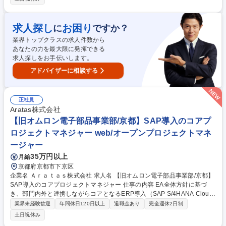
の連携、年金管理等。 ■データ管理・基盤構築：分析・活用を見据えた知
財データの整備や連携最適化。 ■知財DX推進：IT部門やベンダーと連携
し、生成AI等の最新技術を実務へ導入・改善。 ■システム改良・保守：特
求人探し
お困り
に
ですか？
許管理システムのUI/UX改善や連携最適化。 ■PoC（試作・検証）：ダッ
業界トップクラスの求人件数から
シュボード等の試作と現場検証を通じた実用化・仕様策定。 募集職種
あなたの力を最大限に発揮できる
【京都】AI・DXを活用したシステム・ツール開発を担う知財管理人財
求人探しをお手伝いします。
アドバイザーに相談する
正社員
Aratas株式会社
【旧オムロン電子部品事業部/京都】SAP導入のコアプ
ロジェクトマネジャー web/オープンプロジェクトマネ
ージャー
35万円以上
月給
京都府京都市下京区
企業名 Ａｒａｔａｓ株式会社 求人名 【旧オムロン電子部品事業部/京都】
SAP導入のコアプロジェクトマネジャー 仕事の内容 EA全体方針に基づ
き、部門内外と連携しながらコアとなるERP導入（SAP S/4HANA Cloud
Public Edition）のプロジェクトマネジメントを担っていただきます。 ■E
業界未経験歓迎
年間休日120日以上
退職金あり
完全週休2日制
RP導入については、日本から開始し、EU、中国、APAC、アメリカの順
土日祝休み
に展開し、3年を目途に完了することを目標としている。 ■日本での立上