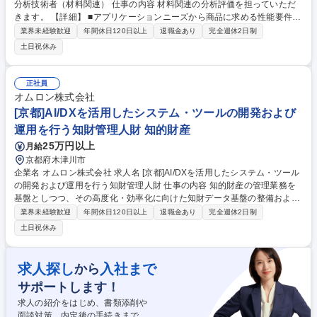
分析技術者（材料関連） 仕事の内容 材料関連の分析評価を担っていただ
きます。 【詳細】 ■アプリケーションニーズから商品に求める性能要件を
定義 ■性能要件を満たす材料物性の制御方針決定、材料課題抽出と技術開
業界未経験歓迎
年間休日120日以上
退職金あり
完全週休2日制
発 ■性能や物性を裏付ける材料関連の分析・評価、不具合メカニズム解明
土日祝休み
■海外拠点含めた関連部門や改善実行、社外協創による価値創出 募集職種
【旧オムロン電子部品事業部/岡山】分析技術者（材料関連）
正社員
オムロン株式会社
[京都]AI/DXを活用したシステム・ツールの開発および
運用を行う知財管理人財 知的財産
25万円以上
月給
京都府木津川市
企業名 オムロン株式会社 求人名 [京都]AI/DXを活用したシステム・ツール
の開発および運用を行う知財管理人財 仕事の内容 知的財産の管理業務を
基盤としつつ、その高度化・効率化に向けた知財データ基盤の整備および
AI/DXを活用したシステム・ツールの開発・運用までを担っていただきま
業界未経験歓迎
年間休日120日以上
退職金あり
完全週休2日制
す。 【詳細】 ■知財事務・管理：出願から権利維持の進捗管理、国内外の
土日祝休み
事務所との連携、年金管理等。 ■データ管理・基盤構築：分析・活用を見
据えた知財データの整備や連携最適化。 ■知財DX推進：IT部門やベンダー
と連携し、生成AI等の最新技術を実務へ導入・改善。 ■システム改良・保
求人探し
入社まで
から
守：特許管理システムのUI/UX改善や連携最適化。 ■PoC（試作・検
サポートします！
証）：ダッシュボード等の試作と現場検証を通じた実用化・仕様策定。 募
集職種 [京都]AI/DXを活用したシステム・ツールの開発および運用を行う
求人の紹介をはじめ、書類添削や
知財管理人財
面談対策、内定後の手続きまで