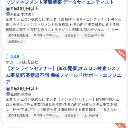
ッジマネジメント基盤構築 データサイエンティスト
30万円以上
月給
京都府木津川市
企業名 オムロン株式会社 求人名 【京都/データサイエンティスト】AIを活
用し全社ナレッジマネジメント基盤構築 仕事の内容 事業成長に資する技
術戦略の策定と実行を担うストラテジックR&D本部のデジタルソリューシ
ョンセンタにて、以下の業務内容を実行するプロジェクトメンバーを担っ
業界未経験歓迎
年間休日120日以上
退職金あり
完全週休2日制
ていただきます。 【業務内容】事業部門が抱える開発生産性課題に対し
土日祝休み
て、関連部門(開発部門・CRM・IT部門・外部ベンチャー等)と連携したビ
ジネス課題の具体化、解決アプローチとしてのシステム設計・構築、クイ
ックな検証サイクルによる取組み推進。特に、事業部門が保有するナレッ
正社員
ジ(VoC、技術文書、暗黙知等)の構造化・AI活用による顧客応対・商品企
オムロン株式会社
画・開発を効率化する社内基盤システムを対象とする 募集職種 【京都/デ
【オンラインセミナー】[8/26開催]オムロン検査システ
ータサイエンティスト】AIを活用し全社ナレッジマネジメント基盤構築
ム事業/応募意思不問 機械フィールド/サポートエンジニ
ア
29万円以上
月給
滋賀県草津市
企業名 オムロン株式会社 求人名 【オンラインセミナー】[8/26開催]オム
ロン検査システム事業/応募意思不問 仕事の内容 検査システム事業本部
は、唯一“完成品”として顧客へ直接価値提供する事業領域。 「見えない不
良を確実に捉える」検査ニーズが急拡大しています。 本セミナーでは、事
業界未経験歓迎
年間休日120日以上
退職金あり
土日祝休み
業・技術・組織の“リアル”を、お話しします。 【募集ポジション】■フィ
ールドアプリケーションエンジニア ■技術サポートエンジニア 【開催概