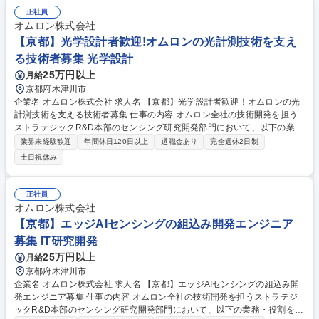
正社員
オムロン株式会社
【京都】光学設計者歓迎!オムロンの光計測技術を支え
る技術者募集 光学設計
25万円以上
月給
京都府木津川市
企業名 オムロン株式会社 求人名 【京都】光学設計者歓迎！オムロンの光
計測技術を支える技術者募集 仕事の内容 オムロン全社の技術開発を担う
ストラテジックR&D本部のセンシング研究開発部門において、以下の業
務・役割を担当いただきます。 ■光学技術とAI・信号処理を融合した次世
業界未経験歓迎
年間休日120日以上
退職金あり
完全週休2日制
代センシング技術の構築と実装：高精度変位センサや次世代光電センサ、
土日祝休み
基板検査装置をはじめとするFA（ファクトリーオートメーション）製品に
おいて、独自のセンシング原理に基づいた先端技術開発/アルゴリズム構
築、およびそれに必要な信号処理・AI技術の開発を主導■事業部門との連
正社員
携による技術の商品化・社会実装（R&Dから実用化へ）■技術の独自性創
オムロン株式会社
出と知財・学術活動への貢献 募集職種 【京都】光学設計者歓迎！オムロ
【京都】エッジAIセンシングの組込み開発エンジニア
ンの光計測技術を支える技術者募集
募集 IT研究開発
25万円以上
月給
京都府木津川市
企業名 オムロン株式会社 求人名 【京都】エッジAIセンシングの組込み開
発エンジニア募集 仕事の内容 オムロン全社の技術開発を担うストラテジ
ックR&D本部のセンシング研究開発部門において、以下の業務・役割を担