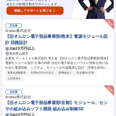
あなたの転職活動をサポートします。
登録してサポートを受ける
正社員
Aratas株式会社
【旧オムロン電子部品事業部/熊本】電源モジュール設
計 回路設計
29万円以上
月給
熊本県山鹿市
企業名 Ａｒａｔａｓ株式会社 求人名 【旧オムロン電子部品事業部/熊本】
電源モジュール設計 仕事の内容 当社の電子部品とパワエレ技術を掛け合
わせた電源回路、システム、モジュールの提案及び設計・評価を担当いた
だきます。 【詳細】■バッテリー入力を前提とした電源アーキテクチャ設
業界未経験歓迎
年間休日120日以上
退職金あり
完全週休2日制
計(電圧レンジ/効率/保護等) ■DC-DCコンバータ、充電回路、電源分配・
土日祝休み
保護回路の設計・実機評価 ■自社電子部品(リレー/スイッチ等)を組み込ん
だ回路設計・最適化 ■パワーデバイス選定、損失・温度・ディレーティン
グ設計 ■EMI/EMCを考慮した回路・実装設計・評価 ■評価結果の分析、設
正社員
計改善、技術資料・リファレンス回路の作成 ■社内外との技術的な連携・
Aratas株式会社
説明 募集職種 【旧オムロン電子部品事業部/熊本】電源モジュール設計
【旧オムロン電子部品事業部/京都】モジュール、セン
サの組み込みソフト開発 組み込み制御SE
29万円以上
月給