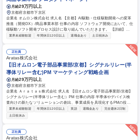
29万円以上
月給
京都府京都市下京区
企業名 オムロン株式会社 求人名 【京都】AI駆動・仕様駆動開発への変革
推進（開発DX）/商品事業本部 仕事の内容 ソフトウェア開発において、仕
様駆動ソフト開発プロセス設計に取り組んでいただきます。 【詳細】
（1）商品プロジェクト特性に応じた仕様駆動ソフト開発のAIエージェン
業界未経験歓迎
年間休日120日以上
退職金あり
土日祝休み
ト実行基盤の構築（2）AIエージェント品質評価・検証手法の確立（3）要
求～設計～実装～テストのトレーサビリティ基盤設計（4）要求仕様書な
どのインプットドキュメントの標準化（5）AIエージェントの学習・強化
正社員
サイクルプロセスの構築（6）AI開発ガバナンスおよび監査プロセスの設
Aratas株式会社
計 募集職種 【京都】AI駆動・仕様駆動開発への変革推進（開発DX）/商品
【旧オムロン電子部品事業部/京都】シグナルリレー(半
事業本部
導体リレー含む)PM マーケティング戦略企画
29万円以上
月給
京都府京都市下京区
企業名 Ａｒａｔａｓ株式会社 求人名 【旧オムロン電子部品事業部/京都】
シグナルリレー(半導体リレー含む）PM 仕事の内容 半導体やデバイス検
査向けの新たなソリューションの創出、事業成長を具現化するPMの役割
を担っていただきます。 【詳細】■新たな検査ソリューションの商品マー
業界未経験歓迎
年間休日120日以上
英語
退職金あり
完全週休2日制
ケティング・商品企画 ■短期/長期の事業・商品戦略の立案と実行 ■販売促
土日祝休み
進計画の立案、施策実行 ■商品ライフサイクルマネジメント ■新規アプリ
ケーション分析、新規顧客開拓・事業機会探索 【使用する開発言語・ソフ
ト・装置/機器等】Microsoft office、AIツール（Copilotなど） 募集職種
正社員
【旧オムロン電子部品事業部/京都】シグナルリレー(半導体リレー含む）P
Aratas株式会社