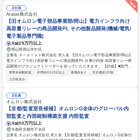
正社員
Aratas株式会社
【旧オムロン電子部品事業部/岡山】電力インフラ向け
高容量リレーの商品開発PL その他製品開発(機械/電気/
電子製品専門職)
29万円以上
月給
岡山県岡山市中区
企業名 Ａｒａｔａｓ株式会社 求人名 【旧オムロン電子部品事業部/岡山】
電力インフラ向け高容量リレーの商品開発PL 仕事の内容 高容量リレー商
品開発のプロジェクトリーダーを担っていただきます。 【詳細】■部門横
断チーム(CFT)の統括運営 ■プロジェクトの計画立案/遂行 ■全体タスクと
業界未経験歓迎
年間休日120日以上
退職金あり
完全週休2日制
スケジュール管理 ■問題発生時の対策立案/実行 【使用する開発言語等】■
土日祝休み
Microsoft office ■3D-CAD(SolidWorks)、CAEシミュレーション ■各種測
定/実験装置 募集職種 【旧オムロン電子部品事業部/岡山】電力インフラ向
け高容量リレーの商品開発PL
正社員
オムロン株式会社
【京都/監査室長候補】オムロンG全体のグローバル内
部監査と内部統制構築支援 内部監査
50万円以上
月給
京都府京都市下京区
企業名 オムロン株式会社 求人名 【京都/監査室長候補】オムロンG全体の