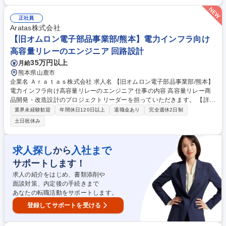
メカニズム解明 ■海外拠点含めた関連部門や改善実行、社外協創による価
値創出 募集職種 【旧オムロン電子部品事業部/岡山】材料開発・材料評価
正社員
技術者
Aratas株式会社
【旧オムロン電子部品事業部/熊本】電力インフラ向け
高容量リレーのエンジニア 回路設計
35万円以上
月給
熊本県山鹿市
企業名 Ａｒａｔａｓ株式会社 求人名 【旧オムロン電子部品事業部/熊本】
電力インフラ向け高容量リレーのエンジニア 仕事の内容 高容量リレー商
品開発・改造設計のプロジェクトリーダーを担っていただきます。 【詳
細】 ■部門横断チーム(CFT)の統括運営 ■プロジェクトの計画立案/遂行 ■
業界未経験歓迎
年間休日120日以上
退職金あり
完全週休2日制
全体タスクとスケジュール管理 ■問題発生時の対策立案/実行 ■国内外の顧
土日祝休み
客訪問を行い顧客ニーズの引き出しと商品提案 募集職種 【旧オムロン電
子部品事業部/熊本】電力インフラ向け高容量リレーのエンジニア
求人探し
入社まで
から
サポートします！
求人の紹介をはじめ、書類添削や
面談対策、内定後の手続きまで
あなたの転職活動をサポートします。
登録してサポートを受ける