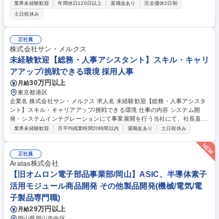
当いただきます。 ■ヘルスケア・FA領域向けセンサへのエッジAI実装・最
業界未経験歓迎
年間休日120日以上
退職金あり
完全週休2日制
適化:血圧計や 光電センサをはじめとする各種センサデバイスにおいて、A
土日祝休み
I/機械学習モデルを組み込んだセンサアルゴリズムの軽量化・高速化およ
び組込み実装を主導■実装手法の策定および最適なデバイス・アーキテク
チャの選定:開発するAI・センサアルゴリズムの要求仕様をインプットと
正社員
し、モデルの量子化・枝刈りなどの最適化アプローチを検討・策定■最先
株式会社サン・メルクス
端組込み・エッジAI技術の調査と開発 等 募集職種 【京都】エッジAIセン
未経験歓迎【総務・人事アシスタント】スキル・キャリ
シングの組込み開発エンジニア募集
アアップ/挑戦できる環境 採用人事
30万円以上
月給
東京都港区
企業名 株式会社サン・メルクス 求人名 未経験歓迎【総務・人事アシスタ
ント】スキル・キャリアアップ/挑戦できる環境 仕事の内容 システム開
発・システムインテグレーションにて事業展開を行う当社にて、社長直下
のアシスタントとして幅広い総務業務をお任せいたします。長期的な視点
業界未経験歓迎
月平均残業時間20時間以内
退職金あり
土日祝休み
でスキル・キャリアアップしたい方が活躍できる環境です。 【入社後】ご
自身のスキル経験、希望に応じておまかせする業務を調整させていきま
す。そのため無理なタスクは発生いたしません。自発的に挑戦したい業務
正社員
をおまかせしていくため、事務の立ち位置から社内の他部署の課題解決や
Aratas株式会社
ガバナンスといった領域にもチャレンジいただけます。 【主な業務】人
【旧オムロン電子部品事業部/岡山】ASIC、半導体素子
事・採用、財務経理、スケジュール管理出納、労務管理、社内行事企 画、
活用モジュール商品開発 その他製品開発(機械/電気/電
施設管理、給与計算、営業サポート・来客対応、庶務など 募集職種 未経
子製品専門職)
験歓迎【総務・人事アシスタント】スキル・キャリアアップ/挑戦できる環
境
29万円以上
月給
岡山県岡山市中区