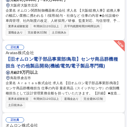
大阪府大阪市北区
企業名 オムロン関西制御機器株式会社 求人名 【大阪/総務人事】総務人事
の幅広い業務に携われる！/採用/給与・社保など 仕事の内容 ■会社設備や
車両管理、社内制度の改定、人材採用／研修、監査対応、与信管理、予算
案策定など、庶務から経営に近い領域まで幅広く担う管理部門の中心ポジ
業界未経験歓迎
年間休日120日以上
月平均残業時間20時間以内
ションです。 【入社後すぐにお任せしたい業務】■採用業務（新卒・中
退職金あり
完全週休2日制
土日祝休み
途）■車両・ファシリティ管理■社内制度の改定、運用■与信管理■各種実
務対応■請求書管理■給与・社会保険対応 【ゆくゆくお任せしたい業務】■
安全衛生に係る業務／監査対応（ISO9001／ISO14001）■社員研修対応／
正社員
人事制度の改定、立案／人事異動、組織変更対応■管理会計資料（PL作成
Aratas株式会社
等）／経費予算の策定 募集職種 【大阪/総務人事】総務人事の幅広い業務
【旧オムロン電子部品事業部/鳥取】センサ商品群機種
に携われる！/採用/給与・社保など
担当 その他製品開発(機械/電気/電子製品専門職)
29万円以上
月給
鳥取県倉吉市
企業名 Ａｒａｔａｓ株式会社 求人名 【旧オムロン電子部品事業部/鳥取】
センサ商品群機種担当 仕事の内容 量産商品（スイッチ/センサ）の個別機
種担当として設計管理業務全般を担っていただきます。 【詳細】 ■改造商
品テーマの設計変更計画、検討、最終判定、初回品判定までプロセス全体
業界未経験歓迎
年間休日120日以上
退職金あり
完全週休2日制
のコントロール ■図面、製品仕様書など技術文書管理 ■テクニカルサービ
土日祝休み
ス資料の提供 ■VE/生産性改善テーマの立案、実行 募集職種 【旧オムロン
電子部品事業部/鳥取】センサ商品群機種担当
正社員
オムロン株式会社