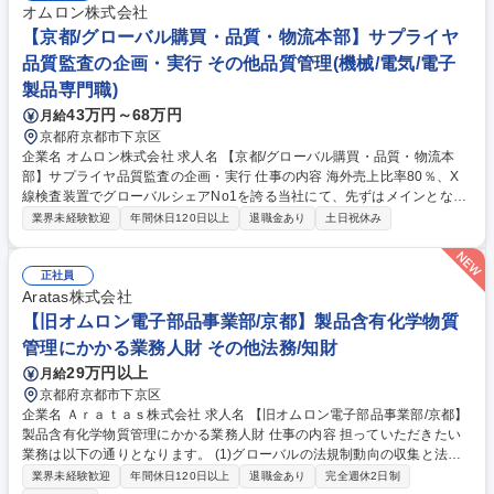
オムロン株式会社
【京都/グローバル購買・品質・物流本部】サプライヤ
品質監査の企画・実行 その他品質管理(機械/電気/電子
製品専門職)
43万円～68万円
月給
京都府京都市下京区
企業名 オムロン株式会社 求人名 【京都/グローバル購買・品質・物流本
部】サプライヤ品質監査の企画・実行 仕事の内容 海外売上比率80％、X
線検査装置でグローバルシェアNo1を誇る当社にて、先ずはメインとなる
半導体に対して以下の業務を担っていただきます。 ■グローバルのサプラ
業界未経験歓迎
年間休日120日以上
退職金あり
土日祝休み
イヤの監査実行と品質改善指導 ■サプライヤ監査人財育成（人財要件の制
改定、教育） ■社内外関係者との折衝・交渉・調整と、目標達成に向けた
マネジメントを実施する ■サプライヤ監査プロセスの開発 募集職種 【京
正社員
都/グローバル購買・品質・物流本部】サプライヤ品質監査の企画・実行
Aratas株式会社
【旧オムロン電子部品事業部/京都】製品含有化学物質
管理にかかる業務人財 その他法務/知財
29万円以上
月給
京都府京都市下京区
企業名 Ａｒａｔａｓ株式会社 求人名 【旧オムロン電子部品事業部/京都】
製品含有化学物質管理にかかる業務人財 仕事の内容 担っていただきたい
業務は以下の通りとなります。 (1)グローバルの法規制動向の収集と法解
釈の考察 (2)自社製品への該当判断とインパクトの想定 (3)対応方針の決定
業界未経験歓迎
年間休日120日以上
退職金あり
完全週休2日制