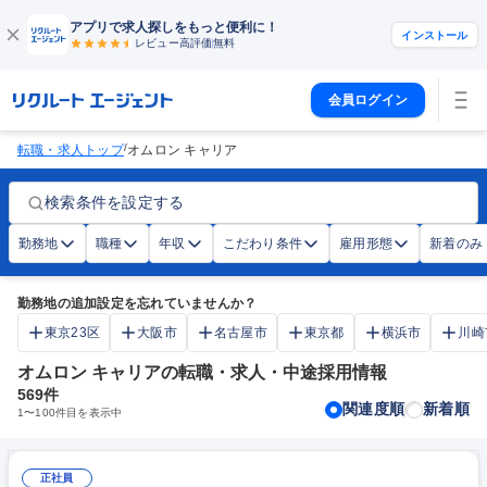
アプリで求人探しをもっと便利に！
インストール
レビュー高評価
無料
会員ログイン
/
転職・求人トップ
オムロン キャリア
検索条件を設定する
勤務地
職種
年収
こだわり条件
雇用形態
新着のみ
勤務地の追加設定を忘れていませんか？
東京23区
大阪市
名古屋市
東京都
横浜市
川崎
オムロン キャリアの転職・求人・中途採用情報
569
件
関連度順
新着順
1
〜
100
件目を表示中
正社員