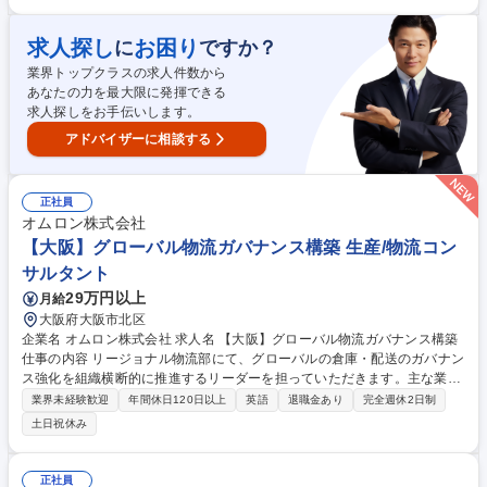
施策実行 ■商品ライフサイクルマネジメント 【使用する開発言語等】Micr
osoft office(excel,powerpoint,word,outlook,teams) 募集職種 【旧オムロ
求人探し
お困り
に
ですか？
ン電子部品事業部/京都】検査ソリューション業界マーケティング・PM
業界トップクラスの求人件数から
あなたの力を最大限に発揮できる
求人探しをお手伝いします。
アドバイザーに相談する
正社員
オムロン株式会社
【大阪】グローバル物流ガバナンス構築 生産/物流コン
サルタント
29万円以上
月給
大阪府大阪市北区
企業名 オムロン株式会社 求人名 【大阪】グローバル物流ガバナンス構築
仕事の内容 リージョナル物流部にて、グローバルの倉庫・配送のガバナン
ス強化を組織横断的に推進するリーダーを担っていただきます。主な業務
は以下の通りです。 【詳細】■グローバル倉庫運営ガバナンスの構築：倉
業界未経験歓迎
年間休日120日以上
英語
退職金あり
完全週休2日制
庫・配送運営ルールの策定・管理・浸透、倉庫監査の企画・実施 ■物流パ
土日祝休み
ートナー（3PL）の選定・マネジメント：3PL RFP（提案依頼）の企画・
実施、委託先の評価・改善活動の推進 ■物流契約の管理およびサービスレ
ベルの最適化：物流サービス契約の締結・更新・条件管理、委託先の業務
正社員