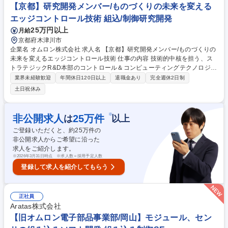
CAD（Solidworks)■Office365（エクセル、ワード、パワーポイント等）
【京都】研究開発メンバー/ものづくりの未来を変える
募集職種 【旧オムロン電子部品事業部/岡山】CAE解析技術者
エッジコントロール技術 組込/制御研究開発
25万円以上
月給
京都府木津川市
企業名 オムロン株式会社 求人名 【京都】研究開発メンバー/ものづくりの
未来を変えるエッジコントロール技術 仕事の内容 技術的中核を担う、ス
トラテジックR&D本部のコントロール＆コンピューティングテクノロジー
センタで、エッジコントロール技術領域における組込ソフトウェアの技術
業界未経験歓迎
年間休日120日以上
退職金あり
完全週休2日制
開発をご担当いただきます。 【業務】■次世代組込ソフトウェア技術の企
土日祝休み
画・開発・実装(例:分散制御/群制御/仮想化/エッジAI)■エッジ～クラウド連
携を前提としたシステムアーキテクチャ設計■IT/OTコネクティビティ／セ
キュリティを含む設計・評価■プロトタイプ設計・評価、実証実験による
※
非公開求人
25
万件
は
以上
技術妥当性の確認■技術成果の商品・サービス開発への移管支援 【役割】
ご登録いただくと、約
25
万件の
■担当業務の要件定義・実装・評価を行う技術者■開発テーマの企画・推進
非公開求人からご希望に沿った
を担うリーダー 募集職種 【京都】研究開発メンバー/ものづくりの未来を
求人をご紹介します。
変えるエッジコントロール技術
※
2026年3月31日時点 ※求人数＝採用予定人数
登録して求人を紹介してもらう
正社員
Aratas株式会社
【旧オムロン電子部品事業部/岡山】モジュール、セン