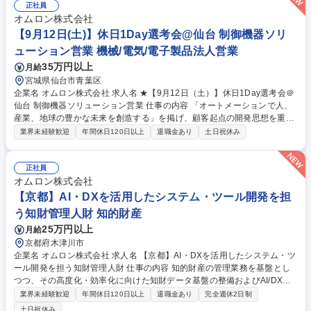
要】 ・日時：2026年8月26日（水）19：30～20：15 ・場所：オンライ
正社員
ンセミナー（Zoom） 募集職種 【オンラインセミナー】[8/26開催]オムロ
オムロン株式会社
ン検査システム事業/応募意思不問
【9月12日(土)】休日1Day選考会@仙台 制御機器ソリ
ューション営業 機械/電気/電子製品法人営業
35万円以上
月給
宮城県仙台市青葉区
企業名 オムロン株式会社 求人名 ★【9月12日（土）】休日1Day選考会＠
仙台 制御機器ソリューション営業 仕事の内容 「オートメーションで人、
産業、地球の豊かな未来を創造する」を掲げ、顧客起点の開発思想を重視
する当社。国内製造業が抱える製造現場課題、経営課題を解決するの提案
業界未経験歓迎
年間休日120日以上
退職金あり
土日祝休み
営業を担っていただきます。 ■応募締切：9月3日（木） ■実施日：9月12
日（土）9:00～17:00（終了予定）当日の面接時間などの詳細をご案内さ
せていただきます。面接時間はこちらで調整を進めさせていただきますの
正社員
でご了承ください。 ■当日のプログラム：1次面接/現場Mgr(45分)→休憩(1
オムロン株式会社
5分)→2次面接/支店長(30分)と2度面接を受けていただきます。最終的な選
【京都】AI・DXを活用したシステム・ツール開発を担
考結果につきましては、翌営業日にお伝えさせていただく予定です。 募集
う知財管理人財 知的財産
職種 ★【9月12日（土）】休日1Day選考会＠仙台 制御機器ソリューショ
25万円以上
月給
ン営業
京都府木津川市
企業名 オムロン株式会社 求人名 【京都】AI・DXを活用したシステム・ツ
ール開発を担う知財管理人財 仕事の内容 知的財産の管理業務を基盤とし
つつ、その高度化・効率化に向けた知財データ基盤の整備およびAI/DXを
活用したシステム・ツールの開発・運用までを担っていただきます。 【詳
業界未経験歓迎
年間休日120日以上
退職金あり
完全週休2日制
細】 ■知財事務・管理：出願から権利維持の進捗管理、国内外の事務所と
土日祝休み