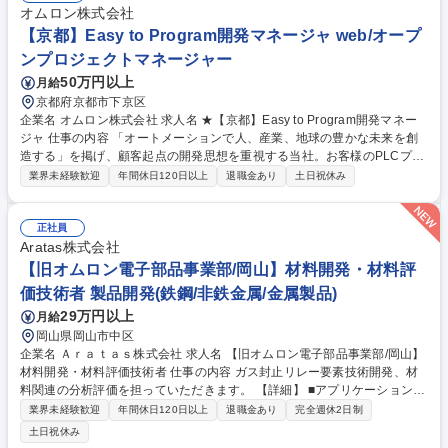
品質・コスト・リードタイムなどのサービスレベル向上 募集職種 【大
オムロン株式会社
阪】グローバル物流ガバナンス構築
【京都】Easy to Program開発マネージャ web/オープ
ンプロジェクトマネージャー
50万円以上
月給
京都府京都市下京区
企業名 オムロン株式会社 求人名 ★【京都】Easy to Program開発マネー
ジャ 仕事の内容 「オートメーションで人、産業、地球の豊かな未来を創
造する」を掲げ、顧客起点の開発思想を重視する当社。お客様のPLCプロ
グラムのEasy to Program（簡単にプログラムできる）を実現するSaaSア
業界未経験歓迎
年間休日120日以上
退職金あり
土日祝休み
プリ開発を推進 するチーム（約15名）のマネジメント業務をになって頂
きます。 【詳細】（1） 開発戦略の立案と実行（2）上位方針とリンクし
た単年度の開発方針の立案と遂行（3） 開発予算の管理、100万円以下の
正社員
予算執行認可（5）15名程度のメンバのマネジメント（労務管理、目標設
Aratas株式会社
定と人事考課、高頻度な1on1を通じたメンバへの動機付けやキャリア育
【旧オムロン電子部品事業部/岡山】材料開発・材料評
成促進） （5） 担当開発テーマのプロジェクトマネジメント など 募集職
価技術者 製品開発(鉄鋼/非鉄金属/金属製品)
種 ★【京都】Easy to Program開発マネージャ
29万円以上
月給
岡山県岡山市中区
企業名 Ａｒａｔａｓ株式会社 求人名 【旧オムロン電子部品事業部/岡山】
材料開発・材料評価技術者 仕事の内容 ガス封止リレー要素技術開発、材
料関連の分析評価を担っていただきます。 【詳細】 ■アプリケーションニ
ーズから商品に求める性能要件を定義 ■性能要件を満たす材料物性の制御
業界未経験歓迎
年間休日120日以上
退職金あり
完全週休2日制
方針決定、材料課題抽出と技術開発（特にセラミック等の封止） ■ガス封
土日祝休み
止評価技術の構築 ■性能や物性を裏付ける材料関連の分析・評価、不具合