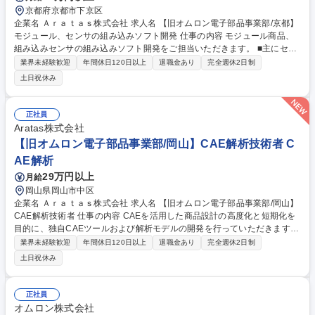
京都府京都市下京区
企業名 Ａｒａｔａｓ株式会社 求人名 【旧オムロン電子部品事業部/京都】
モジュール、センサの組み込みソフト開発 仕事の内容 モジュール商品、
組み込みセンサの組み込みソフト開発をご担当いただきます。 ■主にセン
サ×アルゴリズムを活かした商品開発テーマの実行 ■開発ソフトウエアの
業界未経験歓迎
年間休日120日以上
退職金あり
完全週休2日制
仕様策定 ■他部門との仕様整合、進捗整合 ■ソフトウエア商品の設計レビ
土日祝休み
ューおよび品質レビュー ■ソフトウエアのテスト設計および設計レビュー
募集職種 【旧オムロン電子部品事業部/京都】モジュール、センサの組み
込みソフト開発
正社員
Aratas株式会社
【旧オムロン電子部品事業部/岡山】CAE解析技術者 C
AE解析
29万円以上
月給
岡山県岡山市中区
企業名 Ａｒａｔａｓ株式会社 求人名 【旧オムロン電子部品事業部/岡山】
CAE解析技術者 仕事の内容 CAEを活用した商品設計の高度化と短期化を
目的に、独自CAEツールおよび解析モデルの開発を行っていただきます。
対象となる機構部品の動作や構造特性を物理的な計算式に置き換えCAEモ
業界未経験歓迎
年間休日120日以上
退職金あり
完全週休2日制
デルとして構築・検証します。 さらに、その解析ロジックを設計者が使い
土日祝休み
やすい形でツール化し、商品設計の上流段階からCAEを活用できる設計環
境の構築を担っていただきます。これにより、設計品質向上・設計工数削
減・商品力強化を実現します。 【使用する開発言語・ソフト・装置/機器
正社員
等】■各種3D-CAEツール（構造解析・電磁場解析・熱解析・・・）■3D-
オムロン株式会社