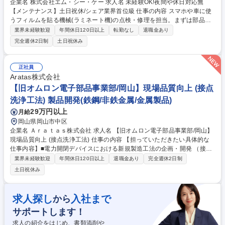
企業名 株式会社エム・シー・ケー 求人名 未経験OK!夜間や休日対応無
【メンテナンス】土日祝休/シェア業界首位級 仕事の内容 スマホや車に使
うフィルムを貼る機械(ラミネート機)の点検・修理を担当。まずは部品の
サイズ測定や目視確認など簡単なサポートから開始。身近な製品の製造を
業界未経験歓迎
年間休日120日以上
転勤なし
退職金あり
陰で支えます。安定受注もあり将来性も抜群の仕事です 【入社後の流れ】
完全週休2日制
土日祝休み
■部品の検品(サイズ測定や目視確認)からスタート ■先輩のサポート役とし
て、ラミネート機の調整や点検に同行 ■慣れてきたら、修理や消耗品の交
換業務へステップアップ ★教育体制：お客様ごとに仕様が異なるため、焦
正社員
る必要はありません。半年～1年は先輩が必ず同行し、基礎から丁寧に教
Aratas株式会社
えるので未経験でも安心です。夜間・休日の呼び出しも一切ありません。
【旧オムロン電子部品事業部/岡山】現場品質向上 (接点
社用車完備で直行直帰可能 募集職種 未経験OK!夜間や休日対応無【メンテ
洗浄工法) 製品開発(鉄鋼/非鉄金属/金属製品)
ナンス】土日祝休/シェア業界首位級
29万円以上
月給
岡山県岡山市中区
企業名 Ａｒａｔａｓ株式会社 求人名 【旧オムロン電子部品事業部/岡山】
現場品質向上 (接点洗浄工法) 仕事の内容 【担っていただきたい具体的な
仕事内容】■電力開閉デバイスにおける新規製造工法の企画・開発 （接点
加工、溶接・接合、樹脂成形、精密組立など） ■既存製造プロセスの改
業界未経験歓迎
年間休日120日以上
退職金あり
完全週休2日制
善・自動化・標準化 （歩留まり改善、生産性向上、設備最適化） ■新規工
土日祝休み
法の試作評価および量産導入支援 ■国内外工場との連携によるグローバル
生産技術展開 ■工法開発に必要な実験計画立案、データ解析、品質評価 募
集職種 【旧オムロン電子部品事業部/岡山】現場品質向上 (接点洗浄工法)
求人探し
入社まで
から
サポートします！
求人の紹介をはじめ、書類添削や