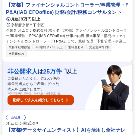
【京都】ファイナンシャルコントローラー/事業管理・F
P&A(IAB CFOoffice) 財務/会計/税務コンサルタント
29万円以上
月給
京都府京都市下京区
企業名 オムロン株式会社 求人名 【京都】ファイナンシャルコントローラ
ー/事業管理・FP&A(IAB CFOoffice) 仕事の内容 担当事業・部門のファイ
ナンシャルコントローラー／FP&Aとして、業績管理・予算管理・事業計
画策定を中心に担っていただきます。 具体的には、以下の業務を想定して
業界未経験歓迎
年間休日120日以上
退職金あり
完全週休2日制
います。 ■PL/BSの策定とローリング ■月次／四半期／年次での業績分
土日祝休み
析、予実差異分析 ■事業計画、中期計画、シナリオ分析の策定支援 ■事業
責任者への数値面からの提言、意思決定支援 ■営業、開発、生産、SCM、
海外拠点との連携 ■収益性改善、コスト最適化に向けた課題抽出と改善提
※
非公開求人
25
万件
は
以上
案 募集職種 【京都】ファイナンシャルコントローラー/事業管理・FP&A(I
ご登録いただくと、約
25
万件の
AB CFOoffice)
非公開求人からご希望に沿った
求人をご紹介します。
※
2026年3月31日時点 ※求人数＝採用予定人数
登録して求人を紹介してもらう
正社員
オムロン株式会社
【京都/データサイエンティスト】AIを活用し全社ナレ