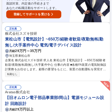
面談対策、内定後の手続きまで
あなたの転職活動をサポートします。
登録してサポートを受ける
正社員
株式会社スズキ技研
東松山市【電気設計】~650万/経験者歓迎/夜勤無/転勤
無し/大手案件中心 電気/電子デバイス設計
29万円～35万円
月給
埼玉県東松山市
企業名 株式会社スズキ技研 求人名 東松山市【電気設計】～650万/経験者
歓迎/夜勤無/転勤無し/大手案件中心 仕事の内容 ■各種FA装置の電気制御設
計業務をお任せします。顧客の要望をもとに、装置の自動運転を実現する
ための制御仕様検討、PLCプログラム設計、制御盤設計、装置立上げ調整
転勤なし
などを電気制御設計業務一貫して行います。 【具体的には】 ■顧客仕様に
基づく制御仕様検討、PLCプログラム設計 ■ラダーを用いたシーケンス制
御設計 ■制御盤回路・I/O設計、電気機器選定、図面作成 ■装置立上げ、試
正社員
運転、動作調整 ■機械設計担当とのチーム連携 募集職種 東松山市【電気
Aratas株式会社
設計】～650万/経験者歓迎/夜勤無/転勤無し/大手案件中心
【旧オムロン電子部品事業部/岡山】電源モジュール設
計 回路設計
29万円以上
月給