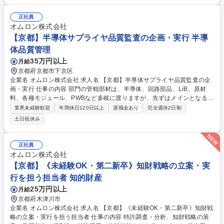
サービスの提供オペレーションやプロダクト機能の改善企画・実行リード
・事業KPIマネジメント、およびKPI改善施策の企画・推進 ・プレイヤー
正社員
としての初期顧客開拓・サービス提供 など ■今後の新サービスの企画・サ
オムロン株式会社
ービス開発リード（データ分析サービス周辺・iCAREやその他MA先関
【京都】半導体サプライヤ品質監査の企画・実行 半導
連） 募集職種 【東京】企業人事向け人的資本・健康経営分析サービス企
体品質管理
画/責任者候補(BizDev)
35万円以上
月給
京都府京都市下京区
企業名 オムロン株式会社 求人名 【京都】半導体サプライヤ品質監査の企
画・実行 仕事の内容 部門の管轄部材は、半導体、回路部品、LiB、原材
料、各種モジュール、PWBなど多岐に渡りますが、先ずはメインとなる半
導体に対して以下の業務を担っていただきます。 ■グローバルのサプライ
業界未経験歓迎
年間休日120日以上
退職金あり
完全週休2日制
ヤの監査実行と品質改善指導■サプライヤ監査人財育成（人財要件の制改
土日祝休み
定、教育）■社内外関係者との折衝・交渉・調整と、目標達成に向けたマ
ネジメントを実施する■サプライヤ監査プロセスの開発 また、本ポジショ
ンでは、単なる規格適合確認にとどまらず、開発段階から製造・検査工程
正社員
まで一貫して品質づくりの妥当性を見極める監査を担います。 募集職種
オムロン株式会社
【京都】半導体サプライヤ品質監査の企画・実行
【京都】《未経験OK・第二新卒》知財戦略の立案・実
行を担う担当者 知的財産
25万円以上
月給
京都府木津川市
企業名 オムロン株式会社 求人名 【京都】《未経験OK・第二新卒》知財戦
略の立案・実行を担う担当者 仕事の内容 特許調査・分析、知財戦略の策