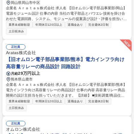
岡山県岡山市中区
企業名 Ａｒａｔａｓ株式会社 求人名 【旧オムロン電子部品事業部/岡山】
電源モジュール設計 仕事の内容 当社の電子部品とパワエレ技術を掛け合
わせた電源回路、システム、モジュールの提案及び設計・評価を担当いた
だきます。 【詳細】■バッテリー入力を前提とした電源アーキテクチャ設
業界未経験歓迎
年間休日120日以上
退職金あり
完全週休2日制
計(電圧レンジ/効率/保護等) ■DC-DCコンバータ、充電回路、電源分配・
土日祝休み
保護回路の設計・実機評価 ■自社電子部品(リレー/スイッチ等)を組み込ん
だ回路設計・最適化 ■パワーデバイス選定、損失・温度・ディレーティン
グ設計 ■EMI/EMCを考慮した回路・実装設計・評価 ■評価結果の分析、設
正社員
計改善、技術資料・リファレンス回路の作成 ■社内外との技術的な連携・
Aratas株式会社
説明 募集職種 【旧オムロン電子部品事業部/岡山】電源モジュール設計
【旧オムロン電子部品事業部/熊本】電力インフラ向け
高容量リレーの商品設計 回路設計
29万円以上
月給
熊本県山鹿市
企業名 Ａｒａｔａｓ株式会社 求人名 【旧オムロン電子部品事業部/熊本】
電力インフラ向け高容量リレーの商品設計 仕事の内容 高容量リレー商品
開発の設計主担当を担っていただきます。 【詳細】 ■技術調査/商品仕様
の決定（マーケティング部門との連携） ■構想設計/詳細設計/設計検証 ■量
業界未経験歓迎
年間休日120日以上
退職金あり
完全週休2日制
産立上げ（工場との連携） ■技術的な課題解決 ■国内外の顧客訪問を行い
土日祝休み
顧客ニーズの引き出しと商品提案 募集職種 【旧オムロン電子部品事業部/
熊本】電力インフラ向け高容量リレーの商品設計
正社員
オムロン株式会社