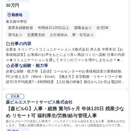
30万円
勤務地
東京都中野区
業界未経験歓迎
年間休日120日以上
退職金あり
在宅OK
賞与あり
交通費支給
土日祝休み
寮・社宅あり
仕事の内容
企業名 キリンアンドコミュニケーションズ株式会社 求人名 中野本社【お
客様相談室】お客様のお声をもとにより良い商品づくりへ貢献 仕事の内容
≪★コミュニケーションを通してキリンのファンを増やしませんか？★≫
お客様のお声をより良い商品づくりに活かしていく上で、窓口となるお客
必要な経験・能力等
様相談室でのお仕事です。 日々お客様からいただくキリングループへのご
必要な経験・能力等 【必須】コールセンターやお客様相談室の業務経験、
意見を、企業活動に活かしています。お客様からの声に迅速かつ誠意をも
PCが使える方（Word・Excel）【働き方】在宅勤務・リモートワーク相
って対応、情報提供するとともにグループ内活動に反映しています。 【具
談可/月平均残業7～8時間程度 【入社後の研修】着任から1か月は電話対応
体的には】電話応対、メール、お手紙対応、ご指摘品調査報告書作成、有
のOJTを中心に実施し、電話対応に慣れた段階でメール・手紙のOJTを実
人チャットボット対応など。 【1日の対応件数】■電話：月間一人当たり
施する予定です。独り立ち以降もしっかりフォローする体制を整えていま
平均100件前後■メール・手紙：同上40件前後 募集職種 中野本社【お客様
正社員
すのでご安心ください。 【当社について】キリングループの広報機能を担
森ビルエステートサービス株式会社
相談室】お客様のお声をもとにより良い商品づくりへ貢献
う会社として、お客様との出会いを大切にし、磨き上げたホスピタリティ
を込めてコミュニケーションをとりながら広報関連業務を行っておりま
【森ビルG】人事・総務 賞与5ヶ月 年休120日 残業少な
す。 学歴・資格 学歴：大学院 大学 高専 短大 専修学校 高校 語学力： 資
め リモート可 福利厚生/労務/給与管理人事
格：
森ビルグループの安定した環境で、バックオフィスから会社を支える人事・総務をお任せ
します。 労務と総務の業務をバランスよく担当し、ゆくゆくは制度改定などのコア業務
にも挑戦できる、やりがいある環境です。