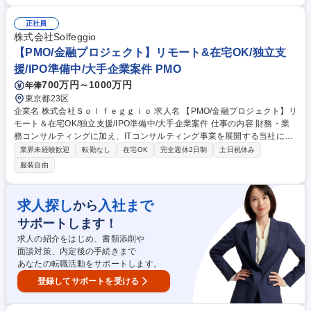
だくポジション（提案書作成、業務の可視化、製品の導入及び運用支援、
進捗管理や報告） ■案件詳細：大手企業/数億から数10億の案件大規模案件
正社員
に関わることができ、スキルが磨ける ★独立を目指す社員も多く、スキル
株式会社Solfeggio
を身に付けたい方を応援する風土です 募集職種 【PMO//情報セキュリティ
【PMO/金融プロジェクト】リモート&在宅OK/独立支
プロジェクト】リモート＆在宅OK/独立支援/IPO準備中
援/IPO準備中/大手企業案件 PMO
700万円～1000万円
年俸
東京都23区
企業名 株式会社Ｓｏｌｆｅｇｇｉｏ 求人名 【PMO/金融プロジェクト】リ
モート＆在宅OK/独立支援/IPO準備中/大手企業案件 仕事の内容 財務・業
務コンサルティングに加え、ITコンサルティング事業を展開する当社に
て、金融プロジェクトのPMOとして、プロジェクトを主導をいただきま
業界未経験歓迎
転勤なし
在宅OK
完全週休2日制
土日祝休み
す。数億～数10億の大手企業の案件に関われるポジションです。 【具体
服装自由
的には】 ■将来的には、PMOとして1つの案件のメイン担当となっていた
だくポジション（提案書作成、業務の可視化、製品の導入及び運用支援、
進捗管理や報告） ■案件詳細：大手企業/数億から数10億の案件大規模案件
求人探し
入社まで
から
に関わることができ、スキルが磨ける ★独立を目指す社員も多く、スキル
サポートします！
を身に付けたい方を応援する風土です 募集職種 【PMO/金融プロジェク
ト】リモート＆在宅OK/独立支援/IPO準備中/大手企業案件
求人の紹介をはじめ、書類添削や
面談対策、内定後の手続きまで
あなたの転職活動をサポートします。
登録してサポートを受ける