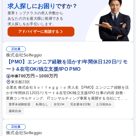
ョン（提案書作成、業務の可視化、製品の導入及び運用支援、進捗管理や
求人探し
お困り
に
ですか？
報告）■案件詳細：大手企業/数億から数10億の案件大規模案件に関わるこ
業界トップクラスの求人件数から
とができ、スキルが磨ける ★独立を目指す社員も多く、スキルを身に付け
あなたの力を最大限に発揮できる
たい方を応援する風土です 募集職種 【PMO】第二新卒歓迎/年間休日120
求人探しをお手伝いします。
日/リモート＆在宅OK/独立支援/IPO準備中
アドバイザーに相談する
正社員
株式会社Solfeggio
【PMO】エンジニア経験を活かす/年間休日120日/リモ
ート&在宅OK/独立支援/IPO PMO
700万円～1000万円
年俸
東京都23区
企業名 株式会社Ｓｏｌｆｅｇｇｉｏ 求人名 【PMO】エンジニア経験を活
かす/年間休日120日/リモート＆在宅OK/独立支援/IPO 仕事の内容 財務・
業務コンサルティング、ITコンサルティング事業を展開する当社にて、P
MOとして、プロジェクトを主導をいただきます。セキュリティエンジニ
業界未経験歓迎
転勤なし
在宅OK
完全週休2日制
土日祝休み
ア経験を活かしながら活躍できる環境です。 【具体的には】 ★ワークラ
服装自由
イフバランスを大切にしながら数億～数10億の大手企業の案件に関わる環
境です。■将来的には、PMとして1つの案件のメイン担当となっていただ
くポジション（提案書作成、業務の可視化、製品の導入及び運用支援、進
正社員
捗管理や報告）■案件詳細：大手企業/数億から数10億の案件大規模案件に
株式会社Solfeggio