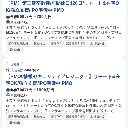
関わることができ、スキルが磨ける ★独立を目指す社員も多く、スキルを
【PM】第二新卒歓迎/年間休日120日/リモート&在宅O
身に付けたい方を応援する風土です 募集職種 【PMO】エンジニア経験を
K/独立支援/IPO準備中 PMO
活かす/年間休日120日/リモート＆在宅OK/独立支援/IPO
500万円～700万円
年俸
東京都23区
企業名 株式会社Ｓｏｌｆｅｇｇｉｏ 求人名 【PM】第二新卒歓迎/年間休
日120日/リモート＆在宅OK/独立支援/IPO準備中 仕事の内容 財務・業務コ
ンサルティング、ITコンサルティング事業を展開する当社にて、PMとし
て、プロジェクトを主導をいただきます。ワークライフバランスを大切に
業界未経験歓迎
転勤なし
在宅OK
完全週休2日制
土日祝休み
しながら数億～数10億の大手企業の案件に関わる環境です。 【具体的に
服装自由
は】 ■将来的には、PMとして1つの案件のメイン担当となっていただくポ
ジション（提案書作成、業務の可視化、製品の導入及び運用支援、進捗管
理や報告） ■案件詳細：大手企業/数億から数10億の案件大規模案件に関わ
正社員
ることができ、スキルが磨ける ★独立を目指す社員も多く、スキルを身に
株式会社Solfeggio
付けたい方を応援する風土です 募集職種 【PM】第二新卒歓迎/年間休日1
【PMO//情報セキュリティプロジェクト】リモート&在
20日/リモート＆在宅OK/独立支援/IPO準備中
宅OK/独立支援/IPO準備中 PMO
700万円～1000万円
年俸
東京都23区
企業名 株式会社Ｓｏｌｆｅｇｇｉｏ 求人名 【PMO//情報セキュリティプ
ロジェクト】リモート＆在宅OK/独立支援/IPO準備中 仕事の内容 財務・業
務コンサルティングに、ITコンサルティング事業を展開する当社にて、情
報セキュリティプロジェクトのPMOとして、プロジェクトを主導をいただ
業界未経験歓迎
転勤なし
在宅OK
完全週休2日制
土日祝休み
きます。数億～数10億の大手の案件に関われるポジションです。 【具体
服装自由
的には】 ■将来的には、PMOとして1つの案件のメイン担当となっていた