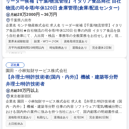
ク・フードの販売 時間帯により業務内容は異なりますので、様々な業務を
リーダー候補【千葉/物流管理】イタリア食品商社 自社
経験することで自己成長や、スキルアップにも繋がります。 募集職種
物流の司令塔/年休120日 倉庫管理(倉庫/配送センター)
【京都】ホテルフロントスタッフ/語学・接客スキルが活かせる◎
28万2000円～36万円
月給
千葉県八街市
企業名 モンテ物産株式会社 求人名 リーダー候補【千葉/物流管理】イタリ
ア食品商社★自社物流の司令塔/年休120日 仕事の内容 イタリア食品を扱
う自社倉庫にて、入出荷・検品・事務等の全般業務をお任せします。現場
作業を取得後は、数値管理や工程調整、パートスタッフ管理など業務を幅
業界未経験歓迎
副業・WワークOK
資格取得支援あり
広く捉え、ご活躍頂くことを期待しています。 ■入出荷：フォークリフト
月平均残業時間20時間以内
時短勤務あり
退職金あり
完全週休2日制
での荷降ろし、ピッキング、梱包作業 ■流通加工：EC向けセット組み、日
土日祝休み
本語ラベル貼り、小分け作業 ■事務・管理：データ入力、帳票管理、現場
スタッフへの采配 ■トラブル対応：配送遅延や在庫状況に応じた臨機応変
正社員
な判断 最初は現場の検品作業等からスタートし、徐々に全工程を習得して
園田・小林知財サービス株式会社
いただきます。 募集職種 リーダー候補【千葉/物流管理】イタリア食品商
【弁理士/特許技術者(国内・内外)】機械・建築等分野
社★自社物流の司令塔/年休120日
弁理士/特許技術者
30万円以上
月給
東京都新宿区
企業名 園田・小林知財サービス株式会社 求人名 【弁理士/特許技術者（国
内・内外）】機械・建築等分野 仕事の内容 ソフトウェア/電気/機械分野に
おける国内外の案件に強みを持つ当社において、国内顧客の明細書作成・
国内外での特許権利化及び特許権利行使に係る業務（無効審判、調査、鑑
資格取得支援あり
転勤なし
退職金あり
在宅OK
完全週休2日制
定等）をお任せします。 ※弁理士未登録者は、上記業務の補助業務に限
土日祝休み
る。 ＜働き方＞リモートワーク応相談 ◇世界を舞台にした知財戦略：案