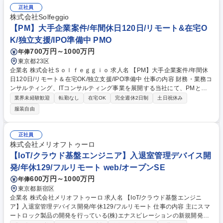
正社員
株式会社Solfeggio
【PM】大手企業案件/年間休日120日/リモート&在宅O
K/独立支援/IPO準備中 PMO
700万円～1000万円
年俸
東京都23区
企業名 株式会社Ｓｏｌｆｅｇｇｉｏ 求人名 【PM】大手企業案件/年間休
日120日/リモート＆在宅OK/独立支援/IPO準備中 仕事の内容 財務・業務コ
ンサルティング、ITコンサルティング事業を展開する当社にて、PMとし
て、プロジェクトを主導をいただきます。ワークライフバランスを大切に
業界未経験歓迎
転勤なし
在宅OK
完全週休2日制
土日祝休み
しながら数億～数10億の大手企業の案件に関わる環境です。 【具体的に
服装自由
は】 ■将来的には、PMとして1つの案件のメイン担当となっていただくポ
ジション（提案書作成、業務の可視化、製品の導入及び運用支援、進捗管
理や報告） ■案件詳細：大手企業/数億から数10億の案件大規模案件に関わ
正社員
ることができ、スキルが磨ける ★独立を目指す社員も多く、スキルを身に
株式会社メリオフトゥーロ
付けたい方を応援する風土です 募集職種 【PM】大手企業案件/年間休日1
【IoT/クラウド基盤エンジニア】入退室管理デバイス開
20日/リモート＆在宅OK/独立支援/IPO準備中
発/年休129/フルリモート web/オープンSE
600万円～1000万円
年俸
東京都新宿区
企業名 株式会社メリオフトゥーロ 求人名 【IoT/クラウド基盤エンジニ
ア】入退室管理デバイス開発/年休129/フルリモート 仕事の内容 主にスマ
ートロック製品の開発を行っている(株)エナスピレーションの新規開発の