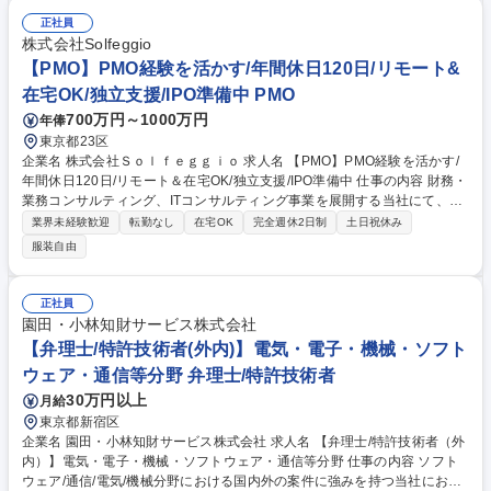
正社員
株式会社Solfeggio
【PMO】PMO経験を活かす/年間休日120日/リモート&
在宅OK/独立支援/IPO準備中 PMO
700万円～1000万円
年俸
東京都23区
企業名 株式会社Ｓｏｌｆｅｇｇｉｏ 求人名 【PMO】PMO経験を活かす/
年間休日120日/リモート＆在宅OK/独立支援/IPO準備中 仕事の内容 財務・
業務コンサルティング、ITコンサルティング事業を展開する当社にて、P
MOとして、プロジェクトを主導をいただきます。クラウドの経験を活か
業界未経験歓迎
転勤なし
在宅OK
完全週休2日制
土日祝休み
しながら活躍できる環境です。 【具体的には】 ★ワークライフバランス
服装自由
を大切にしながら数億～数10億の大手企業の案件に関わる環境です。■将
来的には、PMとして1つの案件のメイン担当となっていただくポジション
（提案書作成、業務の可視化、製品の導入及び運用支援、進捗管理や報
正社員
告）■案件詳細：大手企業/数億から数10億の案件大規模案件に関わること
園田・小林知財サービス株式会社
ができ、スキルが磨ける ★独立を目指す社員も多く、スキルを身に付けた
【弁理士/特許技術者(外内)】電気・電子・機械・ソフト
い方を応援する風土です 募集職種 【PMO】PMO経験を活かす/年間休日1
ウェア・通信等分野 弁理士/特許技術者
20日/リモート＆在宅OK/独立支援/IPO準備中
30万円以上
月給
東京都新宿区
企業名 園田・小林知財サービス株式会社 求人名 【弁理士/特許技術者（外
内）】電気・電子・機械・ソフトウェア・通信等分野 仕事の内容 ソフト
ウェア/通信/電気/機械分野における国内外の案件に強みを持つ当社におい