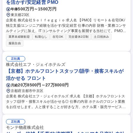
を活かす/安定経営 PMO
500万円～1500万円
年俸
東京都23区
企業名 株式会社Ｓｏｌｆｅｇｇｉｏ 求人名 【PMO】リモート＆在宅OK/
独立支援/エンジニア経験を活かす/安定経営 仕事の内容 財務・業務コンサ
ルティングに加え、ITコンサルティング事業を展開する当社にて、PMO補
佐として、先輩コンサルタントのプロジェクトサポートを担当いただきま
業界未経験歓迎
転勤なし
在宅OK
完全週休2日制
土日祝休み
す。 【具体的には】 ■将来的には、PMOとして1つの案件のメイン担当と
服装自由
なっていただくポジション■提案書作成■業務の可視化■製品の導入及び運
用支援■進捗管理や報告 ★独立を目指す社員も多く、スキルを身に付けた
い方を応援する風土があります。 募集職種 【PMO】リモート＆在宅OK/
正社員
独立支援/エンジニア経験を活かす/安定経営
株式会社エフ・ジェイホテルズ
【京都】ホテルフロントスタッフ/語学・接客スキルが
活かせる フロント
20万8500円～27万8000円
月給
京都府京都市中京区
企業名 株式会社エフ・ジェイホテルズ 求人名 【京都】ホテルフロントス
タッフ/語学・接客スキルが活かせる◎ 仕事の内容 ホテルのフロント業務
をお任せします。人と接することが好きな方、ホテル業・販売サービス経
験のある方、私たちと一緒にお客様の記憶に残るおもてなしをしましょ
う！ 【具体的には】◆チェックイン・チェックアウト業務◆宿泊の予約受
正社員
付（電話・オンライン）◆電話応対・お問合せ対応などのカウンター業務
モンテ物産株式会社
◆備品の管理・発注業務◆客室の簡単なメンテナンス・巡回業務◆ドリン