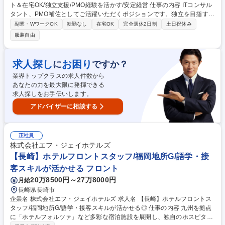
ト＆在宅OK/独立支援/PMO経験を活かす/安定経営 仕事の内容 ITコンサル
タント、PMO補佐としてご活躍いただくポジションです。独立を目指す社
員も多く、スキルを身に付けたい方を応援する風土があります。PMOのご
副業・WワークOK
転勤なし
在宅OK
完全週休2日制
土日祝休み
経験を活かして活躍いただくポジションです。 ご入社後まずはPMO補佐
服装自由
として、先輩コンサルタントのプロジェクトサポートを担当いただき、将
来的には、PMOとして1つの案件のメイン担当を目指していただきます。
【具体的には】 ■提案書作成■業務の可視化■製品の導入及び運用支援■進
求人探し
お困り
に
ですか？
捗管理や報告 募集職種 【ITコンサルタント】リモート＆在宅OK/独立支
業界トップクラスの求人件数から
援/PMO経験を活かす/安定経営
あなたの力を最大限に発揮できる
求人探しをお手伝いします。
アドバイザーに相談する
正社員
株式会社エフ・ジェイホテルズ
【長崎】ホテルフロントスタッフ/福岡地所G/語学・接
客スキルが活かせる フロント
20万8500円～27万8000円
月給
長崎県長崎市
企業名 株式会社エフ・ジェイホテルズ 求人名 【長崎】ホテルフロントス
タッフ/福岡地所G/語学・接客スキルが活かせる◎ 仕事の内容 九州を拠点
に「ホテルフォルツァ」など多彩な宿泊施設を展開し、独自のホスピタリ