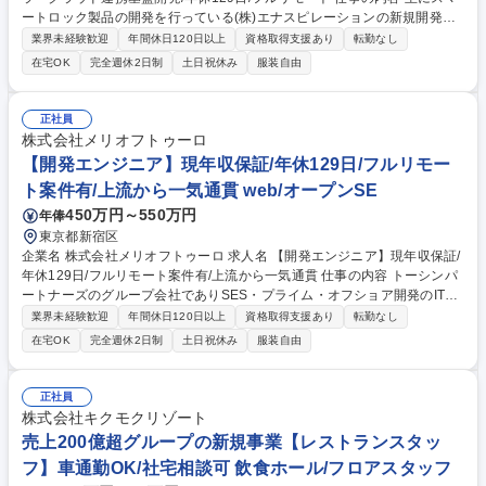
ートロック製品の開発を行っている(株)エナスピレーションの新規開発の
受託案件として、海外製ネットワークカメラの映像を低遅延でライブ配信
業界未経験歓迎
年間休日120日以上
資格取得支援あり
転勤なし
するためのエッジゲートウェイ開発をお任せします。 【詳細】■Linuxベ
在宅OK
完全週休2日制
土日祝休み
服装自由
ースのゲートウェイでRTSPのH.264パススルー処理(再エンコード無)■A
WS Kinesis Video Streams WebRTCと連携(master接続、STUN/TURN対
応)■AWS IoT Device Shadowによる設定配信と稼働監視■カメラのAI検知
正社員
イベント受信とクラウド転送■HTTP Digest認証によるカメラ制御APIクラ
株式会社メリオフトゥーロ
イアント実装■設計ドキュメント・運用手順の整備と実機検証 【働き方】
【開発エンジニア】現年収保証/年休129日/フルリモー
年休129日、残業20時間未満、遠方からのフルリモートOK 募集職種 【Io
ト案件有/上流から一気通貫 web/オープンSE
T/バックエンド】IPカメラ・クラウド連携基盤開発/年休129日/フルリモー
ト
450万円～550万円
年俸
東京都新宿区
企業名 株式会社メリオフトゥーロ 求人名 【開発エンジニア】現年収保証/
年休129日/フルリモート案件有/上流から一気通貫 仕事の内容 トーシンパ
ートナーズのグループ会社でありSES・プライム・オフショア開発のITソ
リューション事業を行う当社にて、上流～下流（要件定義～設計～実装～
業界未経験歓迎
年間休日120日以上
資格取得支援あり
転勤なし
テスト～リリース）まで一気通貫でお任せいたします。 【案件例】■受託
在宅OK
完全週休2日制
土日祝休み
服装自由
開発：不動産アプリ・金融系サイト・保険系サイト・受発注システムの開
発保守運用/電子マネーのシステム開発 ■SES案件例：不動産投資サイト・
電子マネーシステム・オンライン試験システムの開発等 【案件のアサイン
正社員
方法】アサイン前にご希望や志向をお伺いし決定いたします。また案件の
株式会社キクモクリゾート
途中変更OKと柔軟に対応しております。 【PC周辺機器の選択】MacやWi
売上200億超グループの新規事業【レストランスタッ
ndows/デスクトップPCやノートPCなど選択可能です 募集職種 【開発エ
フ】車通勤OK/社宅相談可 飲食ホール/フロアスタッフ
ンジニア】現年収保証/年休129日/フルリモート案件有/上流から一気通貫