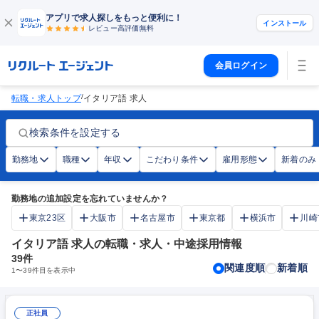
アプリで求人探しをもっと便利に！
インストール
レビュー高評価
無料
会員ログイン
/
転職・求人トップ
イタリア語 求人
検索条件を設定する
勤務地
職種
年収
こだわり条件
雇用形態
新着のみ
勤務地の追加設定を忘れていませんか？
東京23区
大阪市
名古屋市
東京都
横浜市
川崎
イタリア語 求人の転職・求人・中途採用情報
39
件
関連度順
新着順
1
〜
39
件目を表示中
正社員