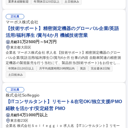
る当社で受発注・納期調整や請求書作成など貿易事務を担当。直接取引の
業界未経験歓迎
年間休日120日以上
土日祝休み
為、語学力を駆使した細やかな対応が必要です。 【詳細】インボイス、パ
ッキングリストをExcelで作成、専用端末への受注入力、 売上入力、仕入
入力、請求書発行、入金処理業務等。 海外お客様とのメール、電話での応
正社員
対、国内加工場、仕入先とのメール、電話、FAX応対業務 【当社の特徴】
マーポス株式会社
小口の注文に対し、高い語学力とスピード感を持って柔軟に応えること
【技術サポート】精密測定機器のグローバル企業/英語
で、たくさんの国の顧客から信頼され・選ばれています。今後も海外販売
活用/福利厚生 /賞与4か月 機械技術営業
拡充の為、重要なポジションになります。 募集職種 大阪【貿易事務】
31万2500円～54万円
月給
英・伊・仏語いずれかネイティブ級の方/残業少/年休126日
東京都大田区
企業名 マーポス株式会社 求人名 【技術サポート】精密測定機器のグロー
バル企業/英語活用/福利厚生◎/賞与4か月 仕事の内容 自動車関連の精密測
定機器の製造販売を行う当社にて、製品担当(技術サポート)をお任せしま
す。イタリア本社や海外拠点と連携し、国内営業への技術支援や製品マー
年間休日120日以上
月平均残業時間20時間以内
英語
完全週休2日制
ケティングを推進するポジションです。 【具体的には】 ■TESTAR製品群
土日祝休み
の国内プロダクト担当として戦略立案・推進 ■イタリア本社・海外拠点と
の技術的協議、国内営業への情報展開・教育 ■営業部からの技術問合せ対
応、見積作成支援 ■展示会の企画・運営・説明員対応などマーケティング
正社員
活動 ※英語力を活かし、グローバルな技術の架け橋として活躍いただきま
株式会社Solfeggio
す。 募集職種 【技術サポート】精密測定機器のグローバル企業/英語活用/
【ITコンサルタント】リモート&在宅OK/独立支援/PMO
福利厚生◎/賞与4か月
経験を活かす/安定経営 PMO
54万1000円以上
月給
東京都23区
企業名 株式会社Ｓｏｌｆｅｇｇｉｏ 求人名 【ITコンサルタント】リモー