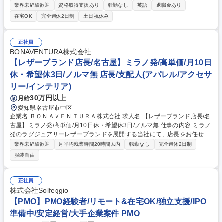
て、海外顧客の特許権利化及び特許権利行使に係る業務（無効審判、調
業界未経験歓迎
資格取得支援あり
転勤なし
英語
退職金あり
査、鑑定等）をお任せいたします。 ※弁理士未登録者は、上記業務の補助
在宅OK
完全週休2日制
土日祝休み
業務に限る。 ＜働き方＞リモートワーク応相談、フルフレックスタイム制
◇世界を舞台にした知財戦略：案件の多くが海外のグローバル大手企業。
一方で近年は国内顧客の開拓・拡大にも力を入れており、国内案件の取り
正社員
扱い量が増加。グローバル企業の最先端技術を世界水準で支援する、稀有
BONAVENTURA株式会社
なキャリアを築けます。 募集職種 【弁理士/特許技術者（外内）】電気・
【レザーブランド店長/名古屋】ミラノ発/高単価/月10日
電子・機械・ソフトウェア・通信等分野
休・希望休3日/ノルマ無 店長/支配人(アパレル/アクセサ
リー/インテリア)
30万円以上
月給
愛知県名古屋市中区
企業名 ＢＯＮＡＶＥＮＴＵＲＡ株式会社 求人名 【レザーブランド店長/名
古屋】ミラノ発/高単価/月10日休・希望休3日/ノルマ無 仕事の内容 ミラノ
発のラグジュアリーレザーブランドを展開する当社にて、店長をお任せし
ます。入社3か月後に店長予定。接客販売、在庫管理、店舗レイアウトな
業界未経験歓迎
月平均残業時間20時間以内
転勤なし
完全週休2日制
どの店舗運営業務全般をお任せします。ノルマはございません ■接客・販
服装自由
売業務(70%)：顧客と向き合い、ブランドの世界観や製品の魅力を伝え価
格以上の価値と特別体験を提供 ■店舗運営・在庫管理(20%)：タブレット
を用いた発注、新商品の納品、棚卸、正確な在庫管理を通じた店舗運営 ■
正社員
VMD・レイアウト(10%)：商品の魅力を最大限に引き出す店舗レイアウト
株式会社Solfeggio
考案、顧客導線を意識したディスプレイ、店内美化 【取り扱い商品】バッ
【PMO】PMO経験者/リモート&在宅OK/独立支援/IPO
グ(主力)・財布・スマホケース等/単価：10～30万 募集職種 【レザーブラ
準備中/安定経営/大手企業案件 PMO
ンド店長/名古屋】ミラノ発/高単価/月10日休・希望休3日/ノルマ無