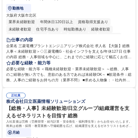
勤務地
大阪府大阪市北区
業界未経験歓迎
年間休日120日以上
資格取得支援あり
未経験者歓迎
住宅手当あり
時短勤務あり
経験者歓迎
退職金あり
在宅OK
賞与あり
完全週休2日制
交通費支給
仕事の内容
駅近5分以内
土日祝休み
服装自由
寮・社宅あり
食事補助あり
企業名 三菱電機プラントエンジニアリング株式会社 求人名 【大阪】総務
人事＜未経験歓迎＞◇三菱電機G・社会インフラを支える/年休127日 仕事
の内容 総務・人事領域を中心に、これまでのご経験に応じて幅広くお任せ
します。 ＜具体的には＞ ・総務/人事労務（給与・社保・勤怠管理など）
必要な経験・能力等
・採用・教育研修 ・福利厚生運用 など ※基本的には事務所勤務ですが、
必要な経験・能力等 ＜職種未経験歓迎・業界未経験歓迎＞ ～総務、人事
採用や教育等の業務内容により、関西圏以外への日帰り・宿泊を伴う国内
のご経験が無い方でも、意欲のある方であれば未経験OK～ ■歓迎条件：総
出張もございます。 ※担当業務を持ちつつ、お互いに助け合いながら、総
務、人事のご経験をお持ちの方（業界不問） ■求める人物像：・社内外の
務部という組織として協力しながら進める体制です。 募集職種 【大阪】
関係各部門との調整を率先して行い、業務を円滑に遂行できる協調性やコ
総務人事＜未経験歓迎＞◇三菱電機G・社会インフラを支える/年休127日
ミュニケーション能力を持っている方 ・人事総務領域に興味がありゼネラ
正社員
リスト志向をお持ちの方 学歴・資格 学歴：大学院 大学 語学力： 資格：
株式会社日立医薬情報ソリューションズ
【総務・人事】未経験歓迎/日立グループ/組織運営を支
えるゼネラリストを目指す 総務
入社直後は労務（労務管理・給与計算・安全衛生・福利厚生等）からお任せいたします。
将来は総務・採用・教育業務へ守備範囲を広げ、組織運営を支えるゼネラリストをめざせ
ます。
月給