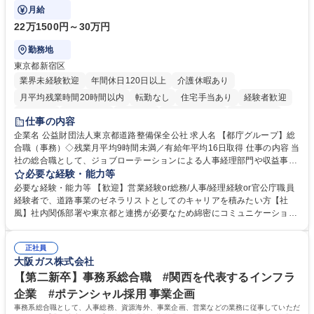
ております！ ※下記業務詳細
月給
22万1500円～30万円
勤務地
東京都新宿区
業界未経験歓迎
年間休日120日以上
介護休暇あり
月平均残業時間20時間以内
転勤なし
住宅手当あり
経験者歓迎
研修あり
退職金あり
賞与あり
完全週休2日制
交通費支給
仕事の内容
駅近5分以内
資格取得手当あり
食事補助あり
企業名 公益財団法人東京都道路整備保全公社 求人名 【都庁グループ】総
合職（事務）◇残業月平均9時間未満／有給年平均16日取得 仕事の内容 当
社の総合職として、ジョブローテーションによる人事経理部門や収益事業
等のフロント部門の部署等幅広い部署での業務をお任せいたします。研修
必要な経験・能力等
制度やキャリア支援が充実しております！ ※下記業務詳細 【業務詳細】■
必要な経験・能力等 【歓迎】営業経験or総務/人事/経理経験or官公庁職員
管理部門：広報、人事、経理など当公社の運営に係る管理業務 ■収益部
経験者で、道路事業のゼネラリストとしてのキャリアを積みたい方【社
門：駐車場の新規開拓、管理運営、新宿駅西口広場の「イベントコーナ
風】社内関係部署や東京都と連携が必要なため綿密にコミュニケーション
ー」などの管理運営 ■道路部門：整備の急がれる骨格幹線道路や木造住宅
を図っています。 【業務の魅力】■幅広く携われる：総合職（事務）で
密集地域の特定整備路線の用地取得、道路に関する普及啓発事業、都内の
は、駐車場の管理運営や道路用地の取得、公益財団法人の中枢を担う管理
道路施設や道路工事現場の見学ツアー事業 ※入社後は上記いずれかの部門
正社員
部門など多岐に渡る業務を経験できます。 ■様々なプロジェクト：駐車場
大阪ガス株式会社
へ配属。※業務内容変更の範囲：会社の定める業務 募集職種 【都庁グル
事業の他、新宿駅西口広場内に設置された照明を兼ねた広告「ブライトサ
ープ】総合職（事務）◇残業月平均9時間未満／有給年平均16日取得
イン」の管理運営を行うなど、事業収益を生み出す活動を積極的に行って
【第二新卒】事務系総合職 #関西を代表するインフラ
います。 学歴・資格 学歴：大学院 大学 高専 短大 専修学校 高校 語学力：
企業 #ポテンシャル採用 事業企画
資格：
事務系総合職として、人事総務、資源海外、事業企画、営業などの業務に従事していただ