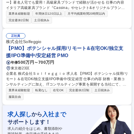
ー】著名人宅でも愛用！高級家具ブランドで経験が活かせる 仕事の内容
イタリア高級家具ブランド『Cassina』やセレクト&オリジナルブランド
『ixc.(イクスシー)』を取り扱う当社にて、インテリア商材のトータルコー
業界未経験歓迎
年間休日120日以上
月平均残業時間20時間以内
ディネート及び、それに合わせた内装デザインをお任せします。 住宅（集
完全週休2日制
土日祝休み
合住宅、戸建て共）、オフィス、ホテル等について、コンセプト立案から
竣工引渡しまで一貫してご担当いただきます。【詳細】■お客様（エンド
ユーザー、設計事務所、デベロッパー等）との打ち合わせ■営業部・商品
正社員
部等社内各部門及び協力業者との調整 等 ★日ごろからインテリアトレン
株式会社Solfeggio
ドにアンテナを張り、家具ブランドとしての立場から、常に新しい提案を
【PMO】ポテンシャル採用/リモート&在宅OK/独立支
し続けることが求められます。 募集職種 【インテリアデザイナー】著名
援/IPO準備中/安定経営 PMO
人宅でも愛用！高級家具ブランドで経験が活かせる
500万円～700万円
年俸
東京都23区
企業名 株式会社Ｓｏｌｆｅｇｇｉｏ 求人名 【PMO】ポテンシャル採用/リ
モート＆在宅OK/独立支援/IPO準備中/安定経営 仕事の内容 財務・業務コ
ンサルティングに加え、ITコンサルティング事業を展開する当社にて、P
MO（ポテンシャル採用）として、プロジェクトサポートを担当いただき
業界未経験歓迎
転勤なし
在宅OK
完全週休2日制
土日祝休み
ます。 【具体的には】 ■将来的には、PMOとして1つの案件のメイン担当
服装自由
となっていただくポジション（提案書作成、業務の可視化、製品の導入及
び運用支援、進捗管理や報告） ■案件詳細：大手企業/数億から数10億の案
件大規模案件に関わることができ、スキルが磨ける ★独立を目指す社員も
求人探し
入社まで
から
多く、スキルを身に付けたい方を応援する風土です 募集職種 【PMO】ポ
サポートします！
テンシャル採用/リモート＆在宅OK/独立支援/IPO準備中/安定経営
求人の紹介をはじめ、書類添削や