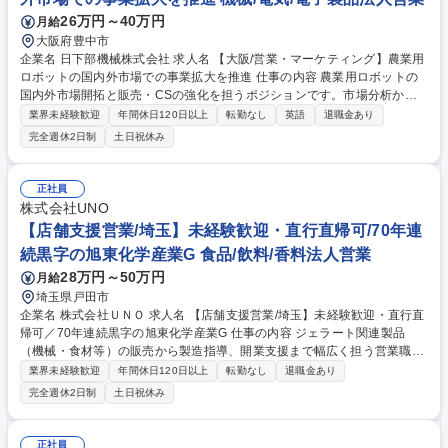
発ラグジュアリーブランド/週2在宅OK
26万円～40万円
月給
大阪府豊中市
企業名 日下部機械株式会社 求人名 【大阪/営業・マーケティング】農業用
ロボットの国内外市場での事業拡大を推進 仕事の内容 農業用ロボットの
国内外市場開拓と販売・CSの強化を担うポジションです。市場分析から
戦略立案、実行までをリードしていただきます。国内のみならず海外市場
業界未経験歓迎
年間休日120日以上
転勤なし
英語
退職金あり
での事業拡大を推進するコアメンバーを募集します。 【詳細】■販売戦略
完全週休2日制
土日祝休み
の立案と実行(ターゲット市場選定、価格戦略、販促施策等)■新規顧客開
拓/販路構築(種苗/育苗事業者、農業法人、農業資材メーカー/商社等)■既存
顧客との関係深耕/長期的パートナーシップの構築■マーケティング施策の
正社員
企画/実行(展示会、情報発信、デジタルマーケティング等)■海外市場での
株式会社UNO
事業開発(市場調査、現地パートナー開拓、商談/契約交渉)■顧客ニーズの
【店舗支援営業/埼玉】未経験歓迎・直行直帰可/70年連
収集と製品開発部門へのフィードバック 募集職種 【大阪/営業・マーケテ
続黒字の旭東化学産業G 食品/飲料/香料法人営業
ィング】農業用ロボットの国内外市場での事業拡大を推進
28万円～50万円
月給
埼玉県戸田市
企業名 株式会社ＵＮＯ 求人名 【店舗支援営業/埼玉】未経験歓迎・直行直
帰可／70年連続黒字の旭東化学産業G 仕事の内容 ジェラート関連製品
（機械・食材等）の販売から製造指導、開業支援まで幅広く担う営業職で
す。最初は扱いやすい商品から始め、将来的にはコンサルタントに近い立
業界未経験歓迎
年間休日120日以上
転勤なし
退職金あり
場で顧客の開業を支えていただきます。 ■既存店への提案：包材（ロゴ入
完全週休2日制
土日祝休み
れ等）や導線変更、メニュー相談（味付けや材料）による売上UP支援■新
規オープン支援：予算に応じた機械導入、衛生・製造指導、店舗図面作成
など立ち上げノウハウ共有■営業スタイル：年1～3回の展示会を通じた新
正社員