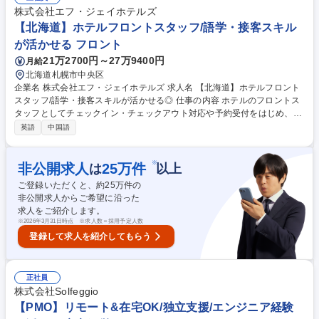
規顧客への提案や問い合わせ対応が主体。既存店へのヒアリング訪問も行
株式会社エフ・ジェイホテルズ
います■入社後：商品・業界知識の習得やテストキッチンでの製造研修を
【北海道】ホテルフロントスタッフ/語学・接客スキル
実施後、約3ヶ月先輩に同行します。 募集職種 【店舗支援営業/埼玉】未
が活かせる フロント
経験歓迎・直行直帰可／70年連続黒字の旭東化学産業G
21万2700円～27万9400円
月給
北海道札幌市中央区
企業名 株式会社エフ・ジェイホテルズ 求人名 【北海道】ホテルフロント
スタッフ/語学・接客スキルが活かせる◎ 仕事の内容 ホテルのフロントス
タッフとしてチェックイン・チェックアウト対応や予約受付をはじめ、ホ
テル運営にかかわる様々な業務をお任せします。接客スキルやホテル運営
英語
中国語
の知識も幅広く身につきます！ ◆時間帯責任者(インチャージ業務) ◆スタ
ッフ管理・育成、売上・稼働率管理 ◆チェックイン・チェックアウト業務
◆宿泊の予約受付（電話・オンライン） ◆電話応対・お問合せ対応 ◆備
※
非公開求人
25
万件
は
以上
品の管理・発注業務◆客室の簡単なメンテナンス・巡回業務 募集職種
ご登録いただくと、約
25
万件の
【北海道】ホテルフロントスタッフ/語学・接客スキルが活かせる◎
非公開求人からご希望に沿った
求人をご紹介します。
※
2026年3月31日時点 ※求人数＝採用予定人数
登録して求人を紹介してもらう
正社員
株式会社Solfeggio
【PMO】リモート&在宅OK/独立支援/エンジニア経験