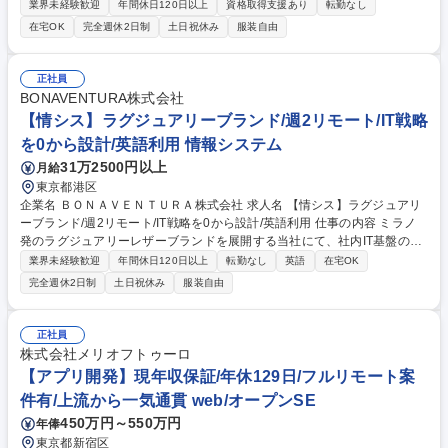
受託案件として、入退室管理に関連する機器のファームウェア（FW）開
業界未経験歓迎
年間休日120日以上
資格取得支援あり
転勤なし
発、およびクラウド連携機能の設計・開発全般をお任せします。 【詳細】
在宅OK
完全週休2日制
土日祝休み
服装自由
■ESP-IDF（ESP32）ベースのFreeRTOSマルチタスク設計 ■外部装置連
携、電気錠操作・状態管理 ■AWS IoT Core連携（MQTT、Fleet Provisioni
ng、OTA） ■証明書管理・ローリングアップデート ■DBMLによるコード
正社員
生成基盤・テスト基盤の保守・拡張 ■出荷作業プログラムの開発・保守
BONAVENTURA株式会社
【働き方】年休129日、残業20時間未満、遠方からのフルリモートOK 募
【情シス】ラグジュアリーブランド/週2リモート/IT戦略
集職種 【IoT/クラウド基盤エンジニア】入退室管理デバイス開発/年休129/
を0から設計/英語利用 情報システム
フルリモート
31万2500円以上
月給
東京都港区
企業名 ＢＯＮＡＶＥＮＴＵＲＡ株式会社 求人名 【情シス】ラグジュアリ
ーブランド/週2リモート/IT戦略を0から設計/英語利用 仕事の内容 ミラノ
発のラグジュアリーレザーブランドを展開する当社にて、社内IT基盤の整
備・安定運用や、AI活用を前提とした業務環境の設計・推進をお任せしま
業界未経験歓迎
年間休日120日以上
転勤なし
英語
在宅OK
す。事業成長を支える実行中枢兼、改善推進の役割を担います。 ■Intune
完全週休2日制
土日祝休み
服装自由
導入・運用(30%)：デバイス管理システム導入PJの推進、運用、保守 ■ヘ
ルプデスク(30%)：デバイスのトラブルシューティング含む、国内外
（日・タイ・伊）からの問い合わせ対応 ■Google Workspace・AI活用(2
正社員
0%)：各部署連携のもと、AI活用による業務効率化に向けた環境整備と利
株式会社メリオフトゥーロ
用促進サポート ■情報セキュリティマネジメント(20%)：ISO/Pマーク準拠
【アプリ開発】現年収保証/年休129日/フルリモート案
の運用徹底、セキュリティポリシー策定と社内啓発 募集職種 【情シス】
件有/上流から一気通貫 web/オープンSE
ラグジュアリーブランド/週2リモート/IT戦略を0から設計/英語利用
450万円～550万円
年俸
東京都新宿区