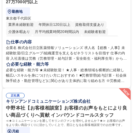
27万7000円以上
勤務地
東京都千代田区
業界未経験歓迎
年間休日120日以上
資格取得支援あり
介護休暇あり
月平均残業時間20時間以内
未経験者歓迎
住宅手当あり
時短勤務あり
退職金あり
在宅OK
賞与あり
仕事の内容
育休あり
完全週休2日制
交通費支給
土日祝休み
寮・社宅あり
企業名 株式会社日立医薬情報ソリューションズ 求人名 【総務・人事】未
経験歓迎/日立グループ/組織運営を支えるゼネラリストを目指す 仕事の内
容 入社直後は労務（労務管理・給与計算・安全衛生・福利厚生等）からお
任せいたします。将来は総務・採用・教育業務へ守備範囲を広げ、組織運
必要な経験・能力等
営を支えるゼネラリストをめざせます。 ・初期業務：労働時間管理、給与
必要な経験・能力等 ★未経験歓迎！ ★人事・総務領域を横断的に経験し
計算、社会保険対応、福利厚生管理、安全衛生、健康経営推進等をお任せ
幅広いスキルを身につけたい方におすすめ！ ■労務管理(給与計算・社会保
します。ご経験に応じて、休職者管理など、幅広く経験を積んでいただき
険手続き・勤怠管理など)に関心があり主体的に取り組める方 ※労務経験
ます。 ・将来的な広がり：総務・採用・教育・税務対応・経営企画等。
者は早期にご活躍いただけます。 ■チームで仕事を推進できる方■将来は
★メンバーがマンツーマンで丁寧に教えるため、ご経験が浅くても安心！
マネジメント職として活躍したい 【尚可】■人事、労務、採用、教育業務
幅広く経験を積みたい意欲がある方に最適な環境です。 募集職種 【総
正社員
のご経験 ■労務管理（給与計算・社会保険手続き・勤怠管理など）の経験
キリンアンドコミュニケーションズ株式会社
務・人事】未経験歓迎/日立グループ/組織運営を支えるゼネラリストを目
■衛生管理者の資格をお持ちの方 学歴・資格 学歴：大学院 大学 高専 短大
指す
専修学校 高校 語学力： 資格：
中野本社【お客様相談室】お客様のお声をもとにより良
い商品づくりへ貢献 インバウンドコールスタッフ
≪★コミュニケーションを通してキリンのファンを増やしませんか？★≫ お客様のお声
をより良い商品づくりに活かしていく上で、窓口となるお客様相談室でのお仕事です。
月給