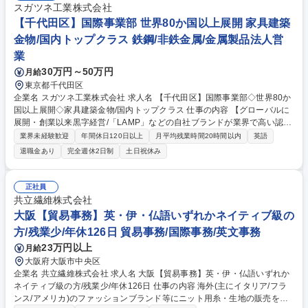
スガツネ工業株式会社
【千代田区】国際事業部 世界80か国以上展開 家具建築
金物/国内トップクラス 鉄鋼/非鉄金属/金属製品法人営
業
30万円～50万円
月給
東京都千代田区
企業名 スガツネ工業株式会社 求人名 【千代田区】国際事業部◇世界80か
国以上展開◇家具建築金物/国内トップクラス 仕事の内容 【グローバルに
展開・創業以来黒字経営/「LAMP」などの自社ブランドが業界で高い認知
度】ご本人様の希望と適性に合わせて国際事業部の、1.輸出部(海外営
業界未経験歓迎
年間休日120日以上
月平均残業時間20時間以内
英語
業)、2.輸入部(仕入業務)のいずれかの業務をお任せします。 【輸出部】海
退職金あり
完全週休2日制
土日祝休み
外顧客への提案・企画業務を担っていただきます。■海外子会社や各国代
理店に対する自社製品のプレゼン＆問い合わせ回答■代理店への販促推進/
新規顧客開拓、国内外展示会の企画・運営、顧客アテンド■海外子会社
正社員
（中国／韓国／インド／米国／カナダ／英国／ドイツ／イタリア）の本社
共立繊維株式会社
における連携コーディネーター業務■製品の改善提案や新製品開発の立案
大阪【貿易事務】英・伊・仏語いずれかネイティブ級の
(社内技術者と連携) ※輸入部の業務内容は下方参照 募集職種 【千代田
方/残業少/年休126日 貿易事務/国際事務/英文事務
区】国際事業部◇世界80か国以上展開◇家具建築金物/国内トップクラス
23万円以上
月給
大阪府大阪市中央区
企業名 共立繊維株式会社 求人名 大阪【貿易事務】英・伊・仏語いずれか
ネイティブ級の方/残業少/年休126日 仕事の内容 海外(主にイタリア/フラ
ンス/アメリカ)のファッションブランド等にニット用糸・生地の販売をす