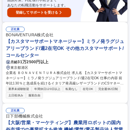
面談対策、内定後の手続きまで
あなたの転職活動をサポートします。
登録してサポートを受ける
正社員
BONAVENTURA株式会社
【カスタマーサポートマネージャー】ミラノ発ラグジュ
アリーブランド/週2在宅OK その他カスタマーサポート/
コールセンター
31万2500円以上
月給
東京都港区
企業名 ＢＯＮＡＶＥＮＴＵＲＡ株式会社 求人名 【カスタマーサポートマ
ネージャー】ミラノ発ラグジュアリーブランド/週2在宅OK 仕事の内容 前
年比130％と急成長を続けるイタリア発高級レザーブランドのCSマネージ
ャーとして、18名規模の組織運営をお任せ。役員直下で、他部門と連携し
業界未経験歓迎
年間休日120日以上
転勤なし
在宅OK
完全週休2日制
ながらお客様の声を商品改善へと繋ぐ変革を推進します。 18名規模のCS
土日祝休み
服装自由
組織運営（シフト・1on1・採用・評価）を軸に、Zendeskを用いたマル
チチャネルの応対品質向上やKPI管理を担います。さらに、修理チーム・
MD・EC等との横断連携フローを構築し、お客様の声（VOC）を起点とし
正社員
た商品・サービス改善を牽引。役員直下で週次報告や年間計画・予算管
日下部機械株式会社
理、評価制度の改訂提案まで携わる、部門戦略の推進とCX最大化を担う
【大阪/営業・マーケティング】農業用ロボットの国内
ポジションです。 募集職種 【カスタマーサポートマネージャー】ミラノ
外市場での事業拡大を推進 機械/電気/電子製品法人営業