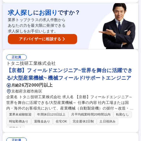
件の多くが海外のグローバル大手企業。一方で近年は国内顧客の開拓・拡
大にも力を入れており、国内案件の取り扱い量が増加。グローバル企業の
求人探し
お困り
に
ですか？
最先端技術を世界水準で支援する、稀有なキャリアを築けます。 募集職種
業界トップクラスの求人件数から
【弁理士/特許技術者（国内・内外）】機械・建築等分野
あなたの力を最大限に発揮できる
求人探しをお手伝いします。
アドバイザーに相談する
正社員
トタニ技研工業株式会社
【京都】フィールドエンジニア~世界を舞台に活躍でき
る/大型産業機械~ 機械フィールド/サポートエンジニア
26万2000円以上
月給
京都府京都市南区
企業名 トタニ技研工業株式会社 求人名 【京都】フィールドエンジニア～
世界を舞台に活躍できる/大型産業機械～ 仕事の内容 社内工場または国
内・海外のお客様先において、産業機械（自動製袋機）の据付～改造・修
理作業まで一貫して行います。※据付・修理等は機械に対するもので工場
業界未経験歓迎
年間休日120日以上
月平均残業時間20時間以内
転勤なし
等建物に対する改修等を伴う業務はありません。 【詳細】産業機械(自動
時短勤務あり
退職金あり
在宅OK
完全週休2日制
土日祝休み
製袋機)の据付/配線作業/運転後の調整・確認/機械の改良納品前の分解など
服装自由
の出荷・納入作業/お客様への機械の説明/検収/納入後のトラブルシューテ
ィングの対応／改造・修理作業 等 ＜出張頻度＞・国内出張：月2～3回程
正社員