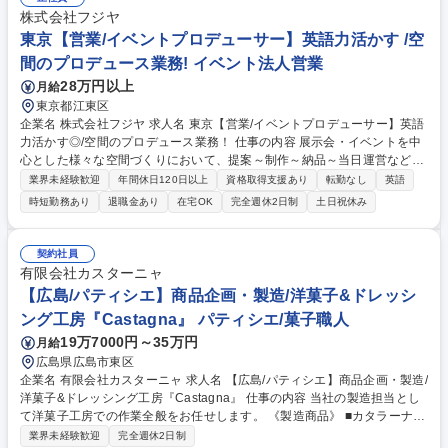
度(日帰り・宿泊問わず) ・海外出張：担当機種によっては2か月に1回程度
株式会社フジヤ
(2～3週間程度) ・業務習熟度により、入社半年～1年目安に1人で出張 ※
東京【営業/イベントプロデューサー】英語力活かす /空
案件によりチームで動くこともあり 募集職種 【京都】フィールドエンジ
ニア～世界を舞台に活躍できる/大型産業機械～
間のプロデュース業務! イベント法人営業
28万円以上
月給
東京都江東区
企業名 株式会社フジヤ 求人名 東京【営業/イベントプロデューサー】英語
力活かす◎/空間のプロデュース業務！ 仕事の内容 展示会・イベントを中
心とした様々な空間づくりにおいて、提案～制作～納品～当日運営など、
ディレクション業務をお任せします。まずは国内の案件でご経験をつんで
業界未経験歓迎
年間休日120日以上
資格取得支援あり
転勤なし
英語
いただき、ゆくゆくは海外案件をメインで担当 いただきます。 【具体的
時短勤務あり
退職金あり
在宅OK
完全週休2日制
土日祝休み
には】■顧客との打ち合わせ ■社内での打ち合わせ(デザインチーム他) ■プ
レゼン ■備品等の発注/協力会社への工事の発注 ■施工管理やイベント開催
中の進行チェック ■顧客へのアフターフォロー ※案件ごとに営業とデザイ
契約社員
ナーがタッグを組み、協力会社とも連携しながらプロジェクトを進めるの
有限会社カスターニャ
が当社のスタイルです。 募集職種 東京【営業/イベントプロデューサー】
【広島/パティシエ】商品企画・製造/洋菓子&ドレッシ
英語力活かす◎/空間のプロデュース業務！
ング工房『Castagna』 パティシエ/菓子職人
19万7000円～35万円
月給
広島県広島市東区
企業名 有限会社カスターニャ 求人名 【広島/パティシエ】商品企画・製造/
洋菓子&ドレッシング工房『Castagna』 仕事の内容 当社の製造担当とし
て洋菓子工房での作業全般をお任せします。 《製造商品》 ■カタラーナ/
ケーキ/カヌレ等の洋菓子 【業務内容】 ■洋菓子の商品企画 ■洋菓子の製造
業界未経験歓迎
完全週休2日制