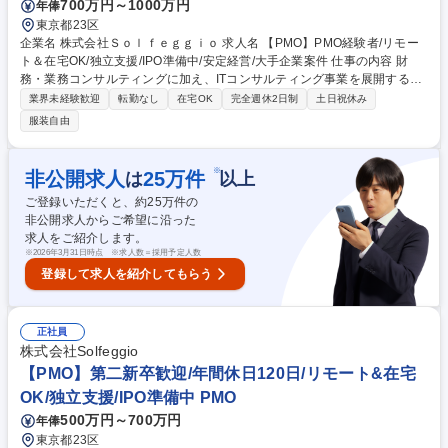
700万円～1000万円
年俸
東京都23区
企業名 株式会社Ｓｏｌｆｅｇｇｉｏ 求人名 【PMO】PMO経験者/リモー
ト＆在宅OK/独立支援/IPO準備中/安定経営/大手企業案件 仕事の内容 財
務・業務コンサルティングに加え、ITコンサルティング事業を展開する当
社にて、PMO（即戦力）として、プロジェクトを主導をいただきます。数
業界未経験歓迎
転勤なし
在宅OK
完全週休2日制
土日祝休み
億～数10億の大手企業の案件に関われるポジションです。 【具体的に
服装自由
は】 ■将来的には、PMOとして1つの案件のメイン担当となっていただく
ポジション（提案書作成、業務の可視化、製品の導入及び運用支援、進捗
管理や報告） ■案件詳細：大手企業/数億から数10億の案件大規模案件に関
※
非公開求人
25
万件
は
以上
わることができ、スキルが磨ける ★独立を目指す社員も多く、スキルを身
ご登録いただくと、約
25
万件の
に付けたい方を応援する風土です 募集職種 【PMO】PMO経験者/リモート
非公開求人からご希望に沿った
＆在宅OK/独立支援/IPO準備中/安定経営/大手企業案件
求人をご紹介します。
※
2026年3月31日時点 ※求人数＝採用予定人数
登録して求人を紹介してもらう
正社員
株式会社Solfeggio
【PMO】第二新卒歓迎/年間休日120日/リモート&在宅
OK/独立支援/IPO準備中 PMO
500万円～700万円
年俸
東京都23区