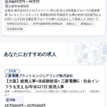
25万円～40万円
月給
山梨県南都留郡
企業名 株式会社キクモクリゾート 求人名 売上200億超グループの新規事
業【レストランスタッフ】車通勤OK/社宅相談可 仕事の内容 200億円以上
の売り上げを誇る建設系グループの新たな試みとして発足した当社にて、
地域密着型レストランでのホール業務をはじめ、簡単な調理やメニュー開
年間休日120日以上
月平均残業時間20時間以内
転勤なし
退職金あり
発、売上管理、SNS運用など店舗運営をお任せします。 【まずは】ホー
完全週休2日制
ル業務・調理等店舗について学んでいただきます。【慣れてきたら】メニ
ュー開発、仕入れ管理、売上計画に基づく日次・月次の予実管理、SNS運
用、アルバイトのシフト管理など店舗運営全般に携わります。【キャリア
パス】副店長候補として経営スキルを身につけ、グループでの多店舗展開
の際は新規店舗立上に携わることも。グループ内での異動も希望すれば可
あなたにおすすめの求人
能な為、不動産関係の職へとキャリアチェンジも可能。 募集職種 売上200
億超グループの新規事業【レストランスタッフ】車通勤OK/社宅相談可
正社員
三菱電機プラントエンジニアリング株式会社
【大阪】総務人事<未経験歓迎> 三菱電機G・社会イン
フラを支える/年休127日 採用人事
総務・人事領域を中心に、これまでのご経験に応じて幅広くお任せします。 ＜具体的に
は＞
月給
29万5000円～33万5000円