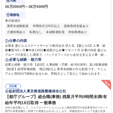
月給
26万2000円～36万4000円
勤務地
東京都港区
業界未経験歓迎
年間休日120日以上
資格取得支援あり
介護休暇あり
転勤なし
未経験者歓迎
時短勤務あり
経験者歓迎
退職金あり
在宅OK
賞与あり
育休あり
仕事の内容
完全週休2日制
交通費支給
長期歓迎
駅近5分以内
土日祝休み
企業名 森ビルエステートサービス株式会社 求人名 【森ビルG】人事・総
務◆賞与5ヶ月◆年休120日◆残業少なめ◆リモート可 仕事の内容 森ビル
グループの安定した環境で、バックオフィスから会社を支える人事・総務
をお任せします。 労務と総務の業務をバランスよく担当し、ゆくゆくは制
必要な経験・能力等
度改定などのコア業務にも挑戦できる、やりがいある環境です。 ■勤怠管
必要な経験・能力等 【必須】人事経験（労務・給与社保等）及び総務経験
理、給与計算、社会保険手続き、年末調整等の労務管理全般 ■入退社手続
【歓迎】経理実務経験、簿記3級以上 業界未経験の方も歓迎です。マニュ
き、社内規定の改定や人事制度改定などのコア業務 ■社内イベントの企画
アルと部内OJT体制があるため、即戦力として安心して始められます。
運営やその他総務業務全般 ※労務と総務を1：1の割合でお任せ。 入社後
【魅力・やりがい】森ビルGの安定基盤で労務から総務まで幅広く携われ
は部内のOJTを中心に、あなたの経験に合わせて不足している部分はいつ
ます。定型業務に留まらず、社内規定や人事制度の改定など会社のコア業
でも質問・相談できる環境が整っているため、安心して成長できます。 募
正社員
務に挑戦できるため、自身の成長と組織への貢献度をダイレクトに実感で
公益財団法人東京都道路整備保全公社
集職種 【森ビルG】人事・総務◆賞与5ヶ月◆年休120日◆残業少なめ◆
きます。 残業少なめ、週1日リモート可など、ワークライフバランスを保
リモート可
ち長期活躍できる環境です。 「これまでの幅広い経験を活かし、長期的な
【都庁グループ】総合職(事務) 残業月平均9時間未満/有
キャリアを築きたい」という前向きな意欲と挑戦を全力で応援します。 学
給年平均16日取得 一般事務
歴・資格 学歴：大学院 大学 高専 短大 専修学校 高校 語学力： 資格：日商
当社の総合職として、ジョブローテーションによる人事経理部門や収益事業等のフロント
簿記検定1級 日商簿記検定2級 日商簿記検定3級
部門の部署等幅広い部署での業務をお任せいたします。研修制度やキャリア支援が充実し