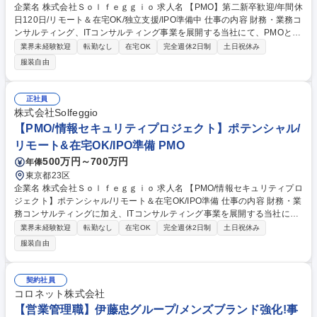
企業名 株式会社Ｓｏｌｆｅｇｇｉｏ 求人名 【PMO】第二新卒歓迎/年間休
日120日/リモート＆在宅OK/独立支援/IPO準備中 仕事の内容 財務・業務コ
ンサルティング、ITコンサルティング事業を展開する当社にて、PMOとし
て、プロジェクトを主導をいただきます。セキュリティエンジニア経験を
業界未経験歓迎
転勤なし
在宅OK
完全週休2日制
土日祝休み
活かしながら活躍できる環境です。 【具体的には】 ★ワークライフバラ
服装自由
ンスを大切にしながら数億～数10億の大手企業の案件に関わる環境です。
■将来的には、PMとして1つの案件のメイン担当となっていただくポジシ
ョン（提案書作成、業務の可視化、製品の導入及び運用支援、進捗管理や
正社員
報告）■案件詳細：大手企業/数億から数10億の案件大規模案件に関わるこ
株式会社Solfeggio
とができ、スキルが磨ける ★独立を目指す社員も多く、スキルを身に付け
【PMO/情報セキュリティプロジェクト】ポテンシャル/
たい方を応援する風土です 募集職種 【PMO】第二新卒歓迎/年間休日120
リモート&在宅OK/IPO準備 PMO
日/リモート＆在宅OK/独立支援/IPO準備中
500万円～700万円
年俸
東京都23区
企業名 株式会社Ｓｏｌｆｅｇｇｉｏ 求人名 【PMO/情報セキュリティプロ
ジェクト】ポテンシャル/リモート＆在宅OK/IPO準備 仕事の内容 財務・業
務コンサルティングに加え、ITコンサルティング事業を展開する当社に
て、PMO（ポテンシャル採用）として、情報セキュリティプロジェクトサ
業界未経験歓迎
転勤なし
在宅OK
完全週休2日制
土日祝休み
ポートを担当いただきます。★第二新卒歓迎ポジション 【具体的には】 ■
服装自由
将来的には、PMOとして1つの案件のメイン担当となっていただくポジシ
ョン（提案書作成、業務の可視化、製品の導入及び運用支援、進捗管理や
報告） ■案件詳細：大手企業/数億から数10億の案件大規模案件に関わるこ
契約社員
とができ、スキルが磨ける ★独立を目指す社員も多く、スキルを身に付け
コロネット株式会社
たい方を応援する風土です 募集職種 【PMO/情報セキュリティプロジェク
【営業管理職】伊藤忠グループ/メンズブランド強化!事
ト】ポテンシャル/リモート＆在宅OK/IPO準備