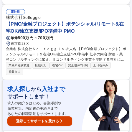
（材料の計量、生地作り、オーブンでの焼作業、パック詰め作業 など）※
一部軽作業も発生いたします。（出荷、原料受入など）■製品の品質管理
募集職種 【広島/パティシエ】商品企画・製造/洋菓子&ドレッシング工房
正社員
『Castagna』
株式会社Solfeggio
【PMO/金融プロジェクト】ポテンシャル/リモート&在
宅OK/独立支援/IPO準備中 PMO
500万円～700万円
年俸
東京都23区
企業名 株式会社Ｓｏｌｆｅｇｇｉｏ 求人名 【PMO/金融プロジェクト】ポ
テンシャル/リモート＆在宅OK/独立支援/IPO準備中 仕事の内容 財務・業
務コンサルティングに加え、ITコンサルティング事業を展開する当社に
て、PMO（ポテンシャル採用）として、金融プロジェクトサポートを担当
業界未経験歓迎
転勤なし
在宅OK
完全週休2日制
土日祝休み
いただきます。★第二新卒歓迎ポジション 【具体的には】 ■将来的には、
服装自由
PMOとして1つの案件のメイン担当となっていただくポジション（提案書
作成、業務の可視化、製品の導入及び運用支援、進捗管理や報告） ■案件
詳細：大手企業/数億から数10億の案件大規模案件に関わることができ、
求人探し
入社まで
から
スキルが磨ける ★独立を目指す社員も多く、スキルを身に付けたい方を応
サポートします！
援する風土です 募集職種 【PMO/金融プロジェクト】ポテンシャル/リモー
ト＆在宅OK/独立支援/IPO準備中
求人の紹介をはじめ、書類添削や
面談対策、内定後の手続きまで
あなたの転職活動をサポートします。
登録してサポートを受ける