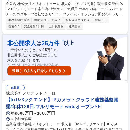
企業名 株式会社メリオフトゥーロ 求人名 【アプリ開発】現年収保証/年休
129日/フルリモート案件有/上流から一気通貫 仕事の内容 トーシンパート
ナーズのグループ会社でありSES・プライム・オフショア開発のITソリュ
ーション事業を行う当社にて、アプリ開発の上流～下流（要件定義～設計
業界未経験歓迎
年間休日120日以上
資格取得支援あり
転勤なし
～実装～テスト～リリース）まで一気通貫でお任せします 【案件例】■受
在宅OK
完全週休2日制
土日祝休み
服装自由
託開発案件：不動産アプリの開発保守運用スマートフォン向けゲームアプ
リの開発 ■SES案件：Webゲームの開発／ヘルスケアアプリの開発 【案件
のアサイン方法】アサイン前にご希望や志向をお伺いし決定いたします。
※
非公開求人
25
万件
は
以上
また案件の途中変更OKと柔軟に対応しております。 【PC周辺機器の選
ご登録いただくと、約
25
万件の
択】MacやWindows/デスクトップPCやノートPCなど選択可能です 募集
非公開求人からご希望に沿った
職種 【アプリ開発】現年収保証/年休129日/フルリモート案件有/上流から
求人をご紹介します。
一気通貫
※
2026年3月31日時点 ※求人数＝採用予定人数
登録して求人を紹介してもらう
正社員
株式会社メリオフトゥーロ
【IoT/バックエンド】IPカメラ・クラウド連携基盤開
発/年休129日/フルリモート web/オープンSE
600万円～1000万円
年俸
東京都新宿区
企業名 株式会社メリオフトゥーロ 求人名 【IoT/バックエンド】IPカメ
ラ・クラウド連携基盤開発/年休129日/フルリモート 仕事の内容 主にスマ