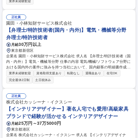
ティで上質な空間を提供する当社。そんな当社にてホテルスタッフ（フロ
業界未経験歓迎
ント業務等）をご担当いただきます ◆チェックイン・チェックアウト業務
◆宿泊の予約受付（電話・オンライン） ◆電話応対・お問合せ対応 ◆備
品の管理・発注業務 ◆客室の簡単なメンテナンス・巡回業務※建物の改変
正社員
を伴う業務は含みません/★時間帯によって業務内容が変わるので、接客ス
園田・小林知財サービス株式会社
キルやホテル運営の知識も幅広く身につきます！ 募集職種 【長崎】ホテ
【弁理士/特許技術者(国内・内外)】電気・機械等分野
ルフロントスタッフ/福岡地所G/語学・接客スキルが活かせる◎
弁理士/特許技術者
30万円以上
月給
東京都新宿区
企業名 園田・小林知財サービス株式会社 求人名 【弁理士/特許技術者（国
内・内外）】電気・機械等分野 仕事の内容 電気/機械/ソフトウェア分野に
おける国内外の案件に強みを持つ当社において、国内顧客の明細書作成・
国内外での特許権利化及び特許権利行使に係る業務（無効審判、調査、鑑
業界未経験歓迎
資格取得支援あり
転勤なし
退職金あり
在宅OK
定等）をお任せします。 ※弁理士未登録者は、上記業務の補助業務に限
完全週休2日制
土日祝休み
る。 ＜働き方＞リモートワーク応相談 ◇世界を舞台にした知財戦略：案
件の多くが海外のグローバル大手企業。一方で近年は国内顧客の開拓・拡
大にも力を入れており、国内案件の取り扱い量が増加。グローバル企業の
正社員
最先端技術を世界水準で支援する、稀有なキャリアを築けます。 募集職種
株式会社カッシーナ・イクスシー
【弁理士/特許技術者（国内・内外）】電気・機械等分野
【インテリアデザイナー】著名人宅でも愛用!高級家具
ブランドで経験が活かせる インテリアデザイナー
25万円～37万5000円
月給
東京都港区
企業名 株式会社カッシーナ・イクスシー 求人名 【インテリアデザイナ