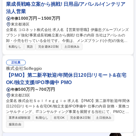
業成長戦略立案から挑戦! 日用品/アパレル/インテリア
法人営業
1000万円～1500万円
年俸
東京都港区
企業名 コロネット株式会社 求人名 【営業管理職】伊藤忠グループ/メンズ
ブランド強化!事業成長戦略立案から挑戦! 仕事の内容 当社はアパレルの
卸・小売を行っている会社です。今後は、メンズブランド(小売)の強化を
したいと思っており、アパレルのものづくりや小売り戦略を構築出来る部
転勤なし
英語
完全週休2日制
土日祝休み
門長、部長クラスの方を募集しております。 【具体的な業務内容】 ■ブラ
ンド運営に係る業務全般■ブランドの課題の抽出と対策の立案と実行・事
業成長戦略の立案と実行■出店関連業務（デペロッパーとの交渉を含む）■
正社員
組織のマネジメント■本国との交渉■予算、決算管理業務 募集職種 【営業
株式会社Solfeggio
管理職】伊藤忠グループ/メンズブランド強化!事業成長戦略立案から挑戦!
【PMO】第二新卒歓迎/年間休日120日/リモート&在宅
OK/独立支援/IPO準備中 PMO
500万円～700万円
年俸
東京都23区
企業名 株式会社Ｓｏｌｆｅｇｇｉｏ 求人名 【PMO】第二新卒歓迎/年間休
日120日/リモート＆在宅OK/独立支援/IPO準備中 仕事の内容 財務・業務コ
ンサルティング、ITコンサルティング事業を展開する当社にて、PMOとし
て、プロジェクトを主導をいただきます。クラウドの経験を活かしながら
業界未経験歓迎
転勤なし
在宅OK
完全週休2日制
土日祝休み
活躍できる環境です★第二新卒歓迎 【具体的には】 ★ワークライフバラ
服装自由
ンスを大切にしながら数億～数10億の大手企業の案件に関わる環境です。
■将来的には、PMとして1つの案件のメイン担当となっていただくポジシ