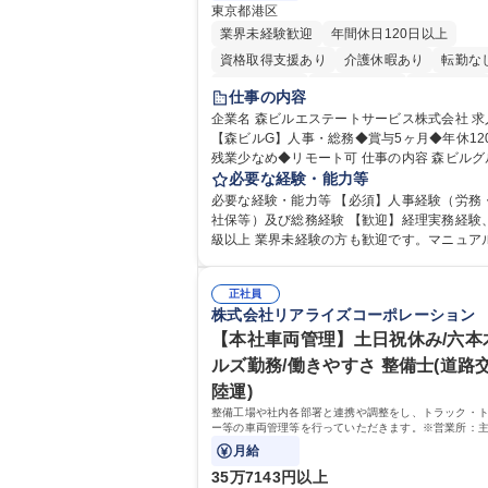
東京都港区
業界未経験歓迎
年間休日120日以上
資格取得支援あり
介護休暇あり
転勤な
未経験者歓迎
時短勤務あり
経験者歓迎
仕事の内容
退職金あり
在宅OK
賞与あり
育休あ
企業名 森ビルエステートサービス株式会社 求人名
【森ビルG】人事・総務◆賞与5ヶ月◆年休12
完全週休2日制
交通費支給
長期歓迎
残業少なめ◆リモート可 仕事の内容 森ビルグループ
駅近5分以内
土日祝休み
の安定した環境で、バックオフィスから会社
必要な経験・能力等
る人事・総務をお任せします。 労務と総務の
必要な経験・能力等 【必須】人事経験（労務
バランスよく担当し、ゆくゆくは制度改定な
社保等）及び総務経験 【歓迎】経理実務経験
ア業務にも挑戦できる、やりがいある環境です。 
級以上 業界未経験の方も歓迎です。マニュア
怠管理、給与計算、社会保険手続き、年末調
内OJT体制があるため、即戦力として安心し
労務管理全般 ■入退社手続き、社内規定の改
れます。 【魅力・やりがい】森ビルGの安定基盤で
制度改定などのコア業務 ■社内イベントの企
正社員
労務から総務まで幅広く携われます。定型業
株式会社リアライズコーポレーション
その他総務業務全般 ※労務と総務を1：1の割
まらず、社内規定や人事制度の改定など会社
任せ。 入社後は部内のOJTを中心に、あなた
業務に挑戦できるため、自身の成長と組織へ
【本社車両管理】土日祝休み/六本
に合わせて不足している部分はいつでも質問
度をダイレクトに実感できます。 残業少なめ
ルズ勤務/働きやすさ 整備士(道路交
できる環境が整っているため、安心して成長
リモート可など、ワークライフバランスを保
陸運)
す。 募集職種 【森ビルG】人事・総務◆賞与5ヶ月
活躍できる環境です。 「これまでの幅広い経
◆年休120日◆残業少なめ◆リモート可
整備工場や社内各部署と連携や調整をし、トラック・
かし、長期的なキャリアを築きたい」という
ー等の車両管理等を行っていただきます。※営業所：
な意欲と挑戦を全力で応援します。 学歴・資格 学
様から返却された車両を速やかにメンテナンスし、次
月給
歴：大学院 大学 高専 短大 専修学校 高校 語学
にお貸し出しするための拠点
格：日商簿記検定1級 日商簿記検定2級 日商
35万7143円以上