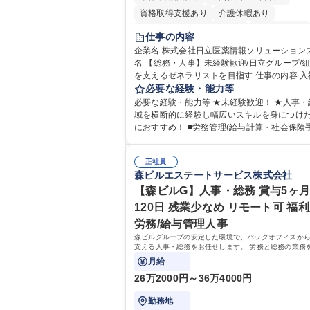
資格取得支援あり
介護休暇あり
月平均残業時間20時間以内
未経験者歓迎
仕事の内容
住宅手当あり
時短勤務あり
退職金あり
企業名 株式会社日立医薬情報ソリューションズ 求
名 【総務・人事】未経験歓迎/日立グループ/
在宅OK
賞与あり
育休あり
完全週休2
を支えるゼネラリストを目指す 仕事の内容 入社直後
交通費支給
土日祝休み
寮・社宅あり
は労務（労務管理・給与計算・安全衛生・福
必要な経験・能力等
等）からお任せいたします。将来は総務・採
必要な経験・能力等 ★未経験歓迎！ ★人事・
育業務へ守備範囲を広げ、組織運営を支える
域を横断的に経験し幅広いスキルを身につけ
リストをめざせます。 ・初期業務：労働時間管理、
におすすめ！ ■労務管理(給与計算・社会保険手続
給与計算、社会保険対応、福利厚生管理、安
き・勤怠管理など)に関心があり主体的に取り
生、健康経営推進等をお任せします。ご経験
方 ※労務経験者は早期にご活躍いただけます。
て、休職者管理など、幅広く経験を積んでい
正社員
ームで仕事を推進できる方■将来はマネジメン
森ビルエステートサービス株式会社
ます。 ・将来的な広がり：総務・採用・教育
して活躍したい 【尚可】■人事、労務、採用
対応・経営企画等。 ★メンバーがマンツーマ
務のご経験 ■労務管理（給与計算・社会保険
【森ビルG】人事・総務 賞与5ヶ月
寧に教えるため、ご経験が浅くても安心！幅
勤怠管理など）の経験 ■衛生管理者の資格を
120日 残業少なめ リモート可 福利
験を積みたい意欲がある方に最適な環境です。 募
方 学歴・資格 学歴：大学院 大学 高専 短大 専修学校
労務/給与管理人事
職種 【総務・人事】未経験歓迎/日立グループ
高校 語学力： 資格：
営を支えるゼネラリストを目指す
森ビルグループの安定した環境で、バックオフィスか
支える人事・総務をお任せします。 労務と総務の業務
スよく担当し、ゆくゆくは制度改定などのコア業務に
月給
きる、やりがいある環境です。
26万2000円～36万4000円
勤務地