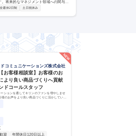
す。将来的なマネジメント領域への関与を
全週休2日制
土日祝休み
とめ、検査業務の最適化・効率化を実現で
向けてのテストを行い、完成後、納品・操
入が完了します。 募集職種 【大
働き方
ンドコミュニケーションズ株式会社
【お客様相談室】お客様のお
により良い商品づくりへ貢献
ンドコールスタッフ
ケーションを通してキリンのファンを増やしませ
客様のお声をより良い商品づくりに活かしていく
なるお客様相談室でのお仕事です。
区
歓迎
年間休日120日以上