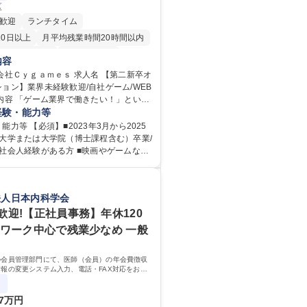
区
歓迎
ランチタイム
20日以上
月平均残業時間20時間以内
未経験者歓迎
住宅手当あり
内容
完全週休2日制
ｇａｍｅｓ 求人名 【第二新卒オ
ョン】業界未経験歓迎/自社ゲーム/WEB
ィブあり
交通費支給
土日祝休み
昼食補助あり
第二新卒歓迎
るものの、どのポジションが自分の適性
経験・能力等
り
ているか悩んでいる方が対象となりま
能力等 【必須】■2023年3月から2025
に大学または大学院（博士課程含む）卒業/
エンジニ ア/インフラエンジニアな
社会人経験がある方 ■映画やゲームなど
ン職（デザイナー/イラストレ ーターな
ツに親しみ、ビジネスとして興味がある
、面接でご希望と適正にマッチしたポジ
案内いたします。ゲームやエンタメコン
ソーシャルゲーム → ゲームプランナー
法人日本内科学会
好きで、「ゲーム業界の未来を自らの手
ゲームエンジニア ・独立行政法人 → デー
」「最高のコンテンツを作るためには、
 学歴：大学院 大学
歓迎!【正社員事務】年休120
」という情熱に溢れた方のご応募をお待
格：
クワーク中心で残業少なめ 一般
新卒オープンポジ
未経験歓迎/自社ゲーム/WEB面接
の会員管理部門にて、医師（会員）の年会費徴収
報の変更システム入力、電話・FAX対応をお任
来的には、各種委員会の運営事務局業務などにも
ていただきます。
7万円