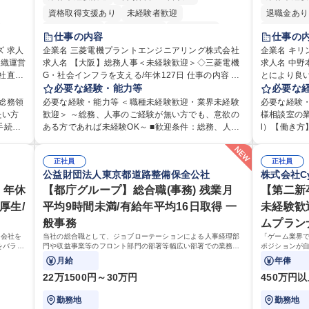
資格取得支援あり
未経験者歓迎
退職金あり
住宅手当あり
時短勤務あり
経験者歓迎
土日祝休み
仕事の内容
仕事の
退職金あり
在宅OK
賞与あり
人
企業名 三菱電機プラントエンジニアリング株式会社
企業名 キ
組織運営
日制
求人名 【大阪】総務人事＜未経験歓迎＞◇三菱電機
完全週休2日制
交通費支給
駅近5分以内
求人名 中
G・社会インフラを支える/年休127日 仕事の内容 総
とにより良い商品づく
土日祝休み
服装自由
寮・社宅あり
利厚生
務・人事領域を中心に、これまでのご経験に応じて
必要な経験・能力等
ュニケーシ
必要な
食事補助あり
用・教
幅広くお任せします。 ＜具体的には＞ ・総務/人事労
せんか？★
総務領
必要な経験・能力等 ＜職種未経験歓迎・業界未経験
必要な経験
ゼネラ
務（給与・社保・勤怠管理など） ・採用・教育研修
活かしてい
たい方
歓迎＞ ～総務、人事のご経験が無い方でも、意欲の
様相談室の業
・福利厚生運用 など ※基本的には事務所勤務です
仕事です。 日々お客様からいただくキリングループ
ある方であれば未経験OK～ ■歓迎条件：総務、人事
l）【働き方
全衛
が、採用や教育等の業務内容により、関西圏以外へ
へのご意見
組める
のご経験をお持ちの方（業界不問） ■求める人物
均残業7～8時間程度 【入社後
に応じ
の日帰り・宿泊を伴う国内出張もございます。 ※担
からの声に
 ■チ
像：・社内外の関係各部門との調整を率先して行
月は電話対
ただき
当業務を持ちつつ、お互いに助け合いながら、総務
正社員
るとともに
正社員
ト職と
い、業務を円滑に遂行できる協調性やコミュニケー
た段階でメ
公益財団法人東京都道路整備保全公社
株式会社Cy
・税務
部という組織として協力しながら進める体制です。
体的には】
、教育業
ション能力を持っている方 ・人事総務領域に興味が
り立ち以降
ンで丁
募集職種 【大阪】総務人事＜未経験歓迎＞◇三菱電
品調査報告
手続き・
 年休
ありゼネラリスト志向をお持ちの方 学歴・資格 学
【都庁グループ】総合職(事務) 残業月
ますのでご
【第二新
広く経
機G・社会インフラを支える/年休127日
【1日の対応
お持ちの
歴：大学院 大学 語学力： 資格：
グループの
厚生/
平均9時間未満/有給年平均16日取得 一
未経験歓
集
件前後■メール・
出会いを大
般事務
ムプラン
/組織運
本社【お客
めてコミュ
い商品づく
ら会社を
当社の総合職として、ジョブローテーションによる人事経理部
「ゲーム業界
を行っております。 学歴・資格
をバラン
門や収益事業等のフロント部門の部署等幅広い部署での業務を
ポジションが
高専 短大 
も挑戦で
お任せいたします。研修制度やキャリア支援が充実しておりま
象となります
月給
年俸
す！ ※下記業務詳細
22万1500円～30万円
450万円
勤務地
勤務地