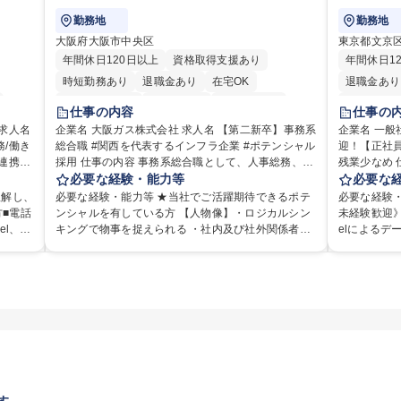
勤務地
勤務地
大阪府大阪市中央区
東京都文京
年間休日120日以上
資格取得支援あり
年間休日1
時短勤務あり
退職金あり
在宅OK
退職金あり
完全週休2日制
交通費支給
駅近5分以内
土日祝休み
仕事の内容
仕事の
土日祝休み
服装自由
第二新卒歓迎
企業名 大阪ガス株式会社 求人名 【第二新卒】事務系
企業名 一般社団法
/働き
総合職 #関西を代表するインフラ企業 #ポテンシャル
寮・社宅あり
食事補助あり
迎！【正社員
採用 仕事の内容 事務系総合職として、人事総務、資
残業少なめ 仕事の内容 日本内科学会の会員管理部門
理等を
源海外、事業企画、営業などの業務に従事していた
必要な経験・能力等
にて、医師
必要な
から返
だきます。 【業務内容の一例】■所属事業部の勤労業
の変更システ
理解し、
必要な経験・能力等 ★当社でご活躍期待できるポテ
必要な経験
のお客
務 ■海外に関係する各種業務 ■営業部門の企画スタッ
す。将来的
■電話
ンシャルを有している方 【人物像】・ロジカルシン
未経験歓迎》
フ、ルート営業 【キャリアパス】入社後の配属ポジ
にも幅広く携わっ
el、W
キングで物事を捉えられる ・社内及び社外関係者と
elによるデ
との連
ションで一定期間ご活躍頂いた後、本人の適性及び
ータ入力業
円滑なコミュニケーションを図れる ■2024年度から2
【魅力点】 
却車両
将来のキャリアを鑑みてジョブローテーションを行
報のシステ
の方
026年度までの3ヵ年を対象とする「Daigasグループ
「実働7時
理念で
います。 【育成】OJTでの現場育成や研修カリキュ
データの照合
内外と
中期経営計画2026」を策定しました。https://www.o
ンスは抜群
役割を
ラムを通じて、Daigasグループの業務で必要となる
師）からの電
。■コ
sakagas.co.jp/company/press/pr2024/1777576_56
営）】 ・
を実感
知識について学んでいただきます。 募集職種 【第二
・複雑な案件
費の見
472.html ■エネルギーセキュリティの不安定化や気候
調整、資料作成、
ズ）に
新卒】事務系総合職 #関西を代表するインフラ企業 #
集職種 第二
め、経
変動による自然災害の甚大化など、これまで以上に
歴：大学院 
日制で
ポテンシャル採用
スクワーク
・進捗
社会課題解決の重要性が高まっています。「未来の
等を管
日常」の創造に向けて持続可能な社会の実現に貢献
してまいります。 学歴・資格 学歴：大学院 大学 語
学力： 資格：
す