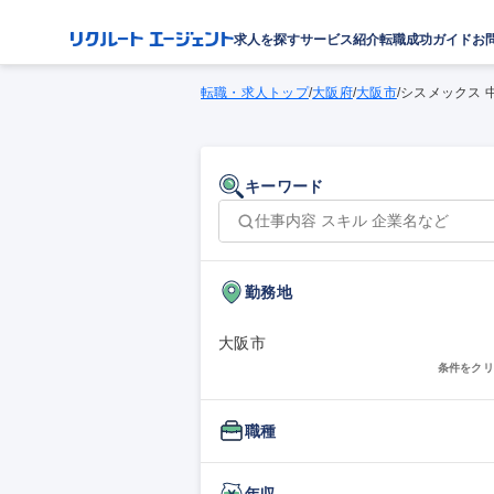
求人を探す
サービス紹介
転職成功ガイド
お
転職・求人トップ
/
大阪府
/
大阪市
/
シスメックス 
キーワード
勤務地
大阪市
条件をクリ
職種
年収