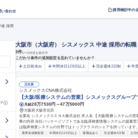
採用検討中の
問い合わせ
中途 採用
大阪市（大阪府） シスメックス 中途 採用の転
3
件
1
〜
3
件目を表示中
こだわり条件の追加設定を忘れていませんか？
土日祝休み
年間休日120日以上
完全週休2日制
学
正社員
シスメックスCNA株式会社
【大阪/医療システムの営業】シスメックスグループ
ア
28万7530円～47万5000円
月給
大阪府大阪市北区
企業名 シスメックスＣＮＡ株式会社 求人名 【大阪/医療システムの営業】シスメックスグループで医療に貢献 仕
事の内容 自社パッケージソフトである臨床検査情報システムの提案
は臨床検査システムの分野ではトップクラスのシェアを誇っています。 【業務に関する補足】 ・営業活動は
ではなくチームとして活動することが多く、シスメックスやその他医
業界未経験歓迎
年間休日120日以上
退職金あり
完全週休2日制
土日