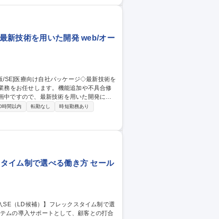
どの技術面は、導入SEのフォローのもと、
ィールドサポート課が活動します 募集
最新技術を用いた開発 web/オー
計画中ですので、最新技術を用いた開発に挑
0時間以内
転勤なし
時短勤務あり
たの担当メンターとなる先輩がマンツーマン
内開発で落ち着いた環境で働けます◎ 募集
術を用いた開発
スタイム制で選べる働き方 セール