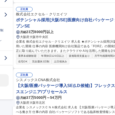
ら活動します。 ・デモンストレーションやシステム要件確定、導入な
チームとして活動します。導入後のフォローはカスタマーサポート部のフ
職種 【大阪/医療システムの営業】シスメックスグループで医療に貢献
正社員
株式会社エクセル・クリエイツ
ポテンシャル採用[大阪/SE]医療向け自社パッケージ 
プンSE
日制
23万8000円以上
月給
大阪府大阪市中央区
し
企業名 株式会社エクセル・クリエイツ 求人名 ★ポテンシャル採用[大阪/SE]医療向け自社パッケージ◇最新技術を
用いた開発 仕事の内容 医療機関向け自社製品である「FORZ」の開発業務をお任せします。機能追加や不具合修
正に取り組んでいただきます。またクラウドや AIを活用した開発を
戦可能な環境です◎ ≪入社後≫ 経験に合わせて仕事を割り振り、徐々に業務の幅を広げていただきます！ ・入社
業界未経験歓迎
年間休日120日以上
資格取得支援あり
月平均残業時間2
時の医療知識は一切不要（研修や業務で基礎から学べます） ・あな
在宅OK
完全週休2日制
土日祝休み
でサポート ・2～4名のチーム体制で取り組んでいただきます！ ・自社
職種 ★ポテンシャル採用[大阪/SE]医療向け自社パッケージ◇最新技
正社員
シスメックスCNA株式会社
【大阪/医療パッケージ導入SE(LD候補)】フレック
スエンジニア/プリセールス
37万5000円～54万円
月給
大阪府大阪市北区
企業名 シスメックスＣＮＡ株式会社 求人名 【大阪/医療パッケージ導入SE（LD候補）】フレックスタイム制で選
べる働き方 仕事の内容 自社パッケージソフトである臨床検査情報システムの導入サポートとして、顧客との打合