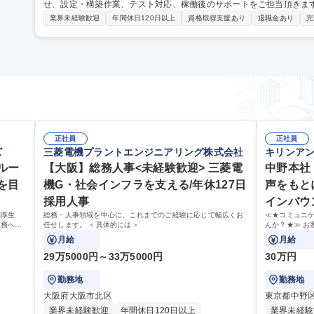
せ、設定・構築作業、テスト対応、稼働後のサポートをご担当頂きま
期待しています。 【業務に関する補足】受注決定後の医療機関に訪問し、営業が提案した仕様に沿って打合せを
業界未経験歓迎
年間休日120日以上
資格取得支援あり
退職金あり
完
行います。臨床検査に関わる病院関係者の様々な意見や要望をとりま
きるよう設定・構築作業を実施します。開発部門との調整や、稼働に
作説明を行い、実際に稼動スタートするまで1～2週間リハーサルを繰り返し、導
阪/医療パッケージ導入SE（LD候補）】フレックスタイム制で選べる
正社員
正社員
ズ
三菱電機プラントエンジニアリング株式会社
キリンア
ルー
【大阪】総務人事<未経験歓迎> 三菱電
中野本社
を目
機G・社会インフラを支える/年休127日
声をもと
採用人事
インバウ
利厚生
総務・人事領域を中心に、これまでのご経験に応じて幅広くお
≪★コミュニ
業務へ守
任せします。 ＜具体的には＞
んか？★≫ お
せます。
上で、窓口と
月給
月給
29万5000円～33万5000円
30万円
勤務地
勤務地
大阪府大阪市北区
東京都中野
業界未経験歓迎
年間休日120日以上
業界未経験