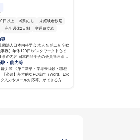
区
20日以上
転勤なし
未経験者歓迎
完全週休2日制
交通費支給
第二新卒歓迎
内容
人日本内科学会 求人名 第二新卒歓
事務】年休120日/デスクワーク中心で
（会員）の年会費徴収や住所等個人情報
経験・能力等
ム入力、電話・FAX対応をお任せしま
・能力等 《第二新卒・業界未経験・職種
には、各種委員会の運営事務局業務など
 【必須】基本的なPC操作（Word、Exc
ていただきます。 【会員管理・デ
ータ入力やメール対応等）ができる方
務】 ・医師（会員）の住所変更、個人情
・年休120日以上に加え、9時～17時の
ム登録・更新 ・年会費の徴収管理や入金
間勤務」で残業も少なくワークライフバラ
確認 【問い合わせ対応】 ・会員（医
です。 【将来的な業務（各種委員会運
話、FAX、ネット申請に伴う相談受付
学会内における各種委員会のスケジュール
のへのエスカレーション・連携対応 募
当日の運営サポート 学歴・資格 学
新卒歓迎！【正社員事務】年休120日/デ
大学 語学力： 資格：
中心で残業少なめ