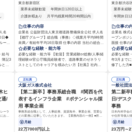
東京都新宿区
東京都渋谷
業界未経験歓迎
年間休日120日以上
業界未経験
し
介護休暇あり
月平均残業時間20時間以内
年間休日1
転勤なし
住宅手当あり
経験者歓迎
転勤なし
仕事の内容
仕事の
り
研修あり
退職金あり
賞与あり
経験者歓迎
企業名 公益財団法人東京都道路整備保全公社 求人名
企業名 株式会社Ｃｙ
0日◆
【都庁グループ】総合職（事務）◇残業月平均9時間
完全週休2日制
交通費支給
駅近5分以内
ープンポジシ
インセンテ
未満／有給年平均16日取得 仕事の内容 当社の総合職
面接 仕事の内容 「ゲーム業界で働きたい！」という
資格取得手当あり
食事補助あり
服装自由
を支え
として、ジョブローテーションによる人事経理部門
必要な経験・能力等
気持ちはあ
必要な
食事補助あ
業務を
や収益事業等のフロント部門の部署等幅広い部署で
にマッチし
・給与
必要な経験・能力等 【歓迎】営業経験or総務/人事/経
必要な経験・
どのコ
の業務をお任せいたします。研修制度やキャリア支
す！ 総合職（プランナー/データアナリストなど）、
、簿記3
理経験or官公庁職員経験者で、道路事業のゼネラリ
年3月まで
■勤
援が充実しております！ ※下記業務詳細 【業務詳
技術職（開発
ルと部
ストとしてのキャリアを積みたい方【社風】社内関
修了した方■
整等の
細】■管理部門：広報、人事、経理など当公社の運営
ど）、デザイ
て始めら
係部署や東京都と連携が必要なため綿密にコミュニ
のコンテン
定や人事
に係る管理業務 ■収益部門：駐車場の新規開拓、管理
ど）等から
ケーションを図っています。 【業務の魅力】■幅広く
方 《入社実績 例》 ・メーカー → プロジェクトマネ
画運営や
運営、新宿駅西口広場の「イベントコーナー」など
正社員
ションをご
正社員
務に留
携われる：総合職（事務）では、駐車場の管理運営
ージャー ・
大阪ガス株式会社
一般社団
合でお
の管理運営 ■道路部門：整備の急がれる骨格幹線道路
テンツが大
のコア
や道路用地の取得、公益財団法人の中枢を担う管理
・通信 → 
の経験
や木造住宅密集地域の特定整備路線の用地取得、道
で作りたい
の貢献
木ヒ
部門など多岐に渡る業務を経験できます。 ■様々なプ
【第二新卒】事務系総合職 #関西を代
タサイエンティスト 学歴・資格
第二新卒
・相談
路に関する普及啓発事業、都内の道路施設や道路工
何でもやる
、週1日
ロジェクト：駐車場事業の他、新宿駅西口広場内に
語学力： 資
通/
表するインフラ企業 #ポテンシャル採
日/デス
できま
事現場の見学ツアー事業 ※入社後は上記いずれかの
ちしております。 募集職種 【第二
ち長期
設置された照明を兼ねた広告「ブライトサイン」の
用 事業企画
事務
部門へ配属。※業務内容変更の範囲：会社の定める
ション】業界
験を活
管理運営を行うなど、事業収益を生み出す活動を積
業務 募集職種 【都庁グループ】総合職（事務）◇残
トレーラ
事務系総合職として、人事総務、資源海外、事業企画、営業な
日本内科学会
前向き
極的に行っています。 学歴・資格 学歴：大学院 大学
主にお客
どの業務に従事していただきます。 【業務内容の一例】■所属
や住所等個人情
業月平均9時間未満／有給年平均16日取得
高専 短大 専修学校 高校 語学力： 資格：
のお客様
事業部の勤労業務 ■海外に関係する各種業務 ■営業部門の企画
せします。将
月給
月給
力： 資
スタッフ、ルート営業
幅広く携わっ
簿記検定
22万7000円以上
23万円～2