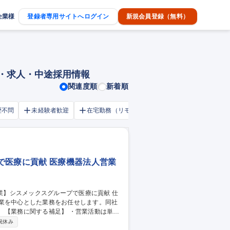
企業様
登録者専用サイトへログイン
新規会員登録（無料）
職・求人・中途採用情報
関連度順
新着順
歴不問
未経験者歓迎
在宅勤務（リモートワーク）OK
家賃補助・
で医療に貢献 医療機器法人営業
営業を中心とした業務をお任せします。同社
単独
療機器・システムメーカーとの連駅しなが
祝休み