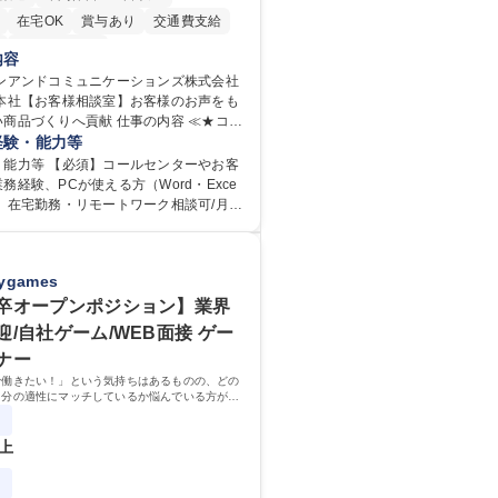
在宅OK
賞与あり
交通費支給
寮・社宅あり
内容
リンアンドコミュニケーションズ株式会社
野本社【お客様相談室】お客様のお声をも
りへ貢献 仕事の内容 ≪★コミ
ョンを通してキリンのファンを増やしま
経験・能力等
≫ お客様のお声をより良い商品づくりに
・能力等 【必須】コールセンターやお客
く上で、窓口となるお客様相談室でのお
務経験、PCが使える方（Word・Exce
】在宅勤務・リモートワーク相談可/月平
を、企業活動に活かしています。お客様
の研修】着任から1か
迅速かつ誠意をもって対応、情報提供す
応のOJTを中心に実施し、電話対応に慣れ
グループ内活動に反映しています。 【具
ール・手紙のOJTを実施する予定です。独
games
電話応対、メール、お手紙対応、ご指摘
もしっかりフォローする体制を整えてい
書作成、有人チャットボット対応など。
安心ください。 【当社について】キリン
卒オープンポジション】業界
件数】■電話：月間一人当たり平均100
広報機能を担う会社として、お客様との
迎/自社ゲーム/WEB面接 ゲー
手紙：同上40件前後 募集職種 中野
切にし、磨き上げたホスピタリティを込
ナー
様相談室】お客様のお声をもとにより良
ニケーションをとりながら広報関連業務
りへ貢献
で働きたい！」という気持ちはあるものの、どの
 学歴：大学院 大学
自分の適性にマッチしているか悩んでいる方が対
専修学校 高校 語学力： 資格：
！
以上