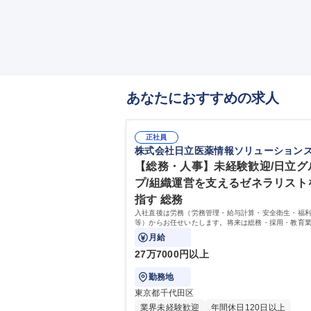
あなたにおすすめの求人
正社員
株式会社日立医薬情報ソリューション
【総務・人事】未経験歓迎/日立グ
プ/組織運営を支えるゼネラリスト
指す 総務
入社直後は労務（労務管理・給与計算・安全衛生・福
等）からお任せいたします。将来は総務・採用・教育
備範囲を広げ、組織運営を支えるゼネラリストをめざ
月給
27万7000円以上
勤務地
東京都千代田区
業界未経験歓迎
年間休日120日以上