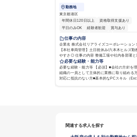
3級
勤務地
東京都港区
年間休日120日以上
資格取得支援あり
平日のみOK
経験者歓迎
賞与あり
完全週休2日制
交通費支給
駅近5分以内
仕事の内容
土日祝休み
企業名 株式会社リアライズコーポレーション 求人名
【本社車両管理】土日祝休み/六本木ヒルズ勤務
やすさ◎ 仕事の内容 整備工場や社内各部署と連携や
調整をし、トラック・トレーラー等の車両管
必要な経験・能力等
行っていただきます。※営業所：主にお客様
必要な経験・能力等 【必須】■会社の方針を
却された車両を速やかにメンテナンスし、次
組織の一員として主体的に業務に取り組める方
様にお貸し出しするための拠点 【具体的には】■整備
対応に抵抗のない方■基本的なPCスキル（Exc
工場への整備発注・入出庫調整、社内各部署
ord、PowerPoint）がある方 【歓迎】■物流・運送・
携・調整■車両の入出庫スケジュール管理■返
自動車・輸送機器業界での勤務経験をお持ち
の整備に関する調査・進捗管理等※弊社事業
【身につくスキル】■高度な調整・交渉力：社
ある「日本の物流を守り抜く」ために重要な
の調整により高度な調整・交渉力が養われます
担い、社会インフラを支える責任とやりがい
ストマネジメント能力：整備工場からの修理
できます。 ※勤務地は東京本社（六本木ヒル
積もりを精査し、無駄なコストを見極めるた
なります。 ※毎週土日しっかり休める週休2
営的視点での数字感覚が身につきます。■期日
す。 募集職種 【本社車両管理】土日祝休み/六本木ヒ
管理能力：リース開始日や車検のタイミング
関連する求人を探す
ルズ勤務/働きやすさ◎
理し調整する力が身に付きます。 学歴・資格 学歴：
大学院 大学 語学力： 資格：
大阪府の求人を別の勤務地から探