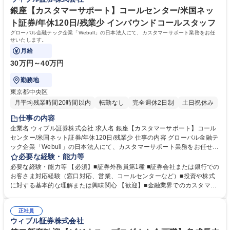
ープ ■四半期評価制度で頑張りが昇進・昇格に直結／挑戦機会が豊富 ■中
途入社率100％の環境／最新AI技術を活用した次世代金融サービスに携わ
銀座【カスタマーサポート】コールセンター/米国ネッ
るチャンス 学歴・資格 学歴：大学院 大学 高専 短大 専修学校 語学力：英
ト証券/年休120日/残業少 インバウンドコールスタッフ
語 資格：
グローバル金融テック企業「Webull」の日本法人にて、カスタマーサポート業務をお任
せいたします。
月給
30万円～40万円
勤務地
東京都中央区
月平均残業時間20時間以内
転勤なし
完全週休2日制
土日祝休み
仕事の内容
企業名 ウィブル証券株式会社 求人名 銀座【カスタマーサポート】コール
センター/米国ネット証券/年休120日/残業少 仕事の内容 グローバル金融テ
ック企業「Webull」の日本法人にて、カスタマーサポート業務をお任せい
たします。 【業務の詳細】 電話・メール・チャットを通じたお客様対
必要な経験・能力等
応、口座開設の方法やシステムの使い方に関するご案内を行います。基本
必要な経験・能力等 【必須】■証券外務員第1種 ■証券会社または銀行での
的なアプリ操作説明が中心のため、投資アドバイスや金融商品の提案はご
お客さま対応経験（窓口対応、営業、コールセンターなど）■投資や株式
ざいません。よくある質問の分析とマニュアルのブラッシュアップ、お客
に対する基本的な理解または興味関心 【歓迎】■金融業界でのカスタマー
様の声をまとめた報告書の作成もご担当いただきます。 【労働条件の変更
サポート/コールセンターのご経験(電話/メール/チャット等)■証券外務員1
の範囲】当社の業務全般 募集職種 銀座【カスタマーサポート】コールセ
種をお持ちの方(入社までに要取得) 【魅力】■顧客の「困った」を最前線
ンター/米国ネット証券/年休120日/残業少
正社員
で受け止め、改善につなげる役割です。対応品質や提案内容がそのままサ
ウィブル証券株式会社
ービス向上に反映されるため、自身の行動が事業に与える影響を実感 ■頑