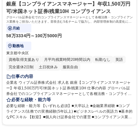
途入社率100％の環境／最新AI技術を活用した次世代金融サービスに携わ
銀座【コンプライアンスマネージャー】年収1,500万円
るチャンス 学歴・資格 学歴：大学院 大学 高専 短大 専修学校 語学力：英
可/米国ネット証券/残業10H コンプライアンス
語 資格：
グローバル証券会社でのコンプライアンスマネージャーとして各種法務・コンプライアン
ス業務をご担当いただきます。部長含む5名チームで協力し、内部管理体制の高度化に寄
与する裁量の大きい仕事です。
月給
58万3334円～100万5000円
勤務地
東京都中央区
資格取得支援あり
月平均残業時間20時間以内
転勤なし
英語
完全週休2日制
土日祝休み
服装自由
仕事の内容
企業名 ウィブル証券株式会社 求人名 銀座【コンプライアンスマネージャ
ー】年収1,500万円可/米国ネット証券/残業10H 仕事の内容 グローバル証
券会社でのコンプライアンスマネージャーとして各種法務・コンプライア
ンス業務をご担当いただきます。部長含む5名チームで協力し、内部管理
必要な経験・能力等
体制の高度化に寄与する裁量の大きい仕事です。 【規制対応・外部機関連
必要な経験・能力等 【いずれも必須】■大卒以上 ■金融業界経験 ■コンプ
携】 ■規制当局への報告業務 ■監査対応 ■顧客苦情処理 【内部統制・実務
ライアンス/法務での実務経験(5年以上) ■ビジネスレベルの英語力 ■基本的
業務】 ■社内規程・データ管理体制の構築 ■KYC/AML/CFT手続き ■取引監
なPCスキル 【歓迎】■個人向け証券会社での運営 ■コンプライアンス業務
視 【事業支援・文書管理】 ■マーケティング資料/契約書のコンプライア
経験 【魅力】 ■設立10年弱で米国第2位のオンライン証券へ急成長中のW
ンス審査 ■社内指導/研修実施 など 募集職種 銀座【コンプライアンスマネ
ebullグループ ■四半期ごとのKPI評価で成果を正当に反映／早期昇進・新
ージャー】年収1,500万円可/米国ネット証券/残業10H
規挑戦の機会が豊富 ■中途入社率100％／AI活用を推進する成長環境でキ