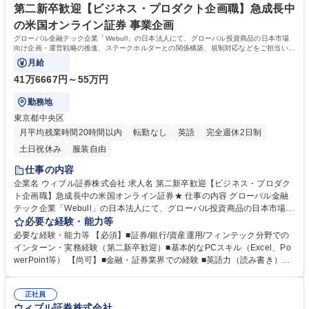
第二新卒歓迎【ビジネス・プロダクト企画職】急成長中
の米国オンライン証券 事業企画
グローバル金融テック企業「Webull」の日本法人にて、グローバル投資商品の日本市場
向け企画・運営戦略の推進、ステークホルダーとの関係構築、規制対応などをご担当いた
だきます。
月給
41万6667円～55万円
勤務地
東京都中央区
月平均残業時間20時間以内
転勤なし
英語
完全週休2日制
土日祝休み
服装自由
仕事の内容
企業名 ウィブル証券株式会社 求人名 第二新卒歓迎【ビジネス・プロダク
ト企画職】急成長中の米国オンライン証券★ 仕事の内容 グローバル金融
テック企業「Webull」の日本法人にて、グローバル投資商品の日本市場向
け企画・運営戦略の推進、ステークホルダーとの関係構築、規制対応など
必要な経験・能力等
をご担当いただきます。 【業務の詳細】■株式・投信・債券等の新サービ
必要な経験・能力等 【必須】■証券/銀行/資産運用/フィンテック分野での
ス企画・改善 ■証券取引所や金融機関等との関係構築 ■商品戦略策定およ
インターン・実務経験（第二新卒歓迎）■基本的なPCスキル（Excel、Po
びプロダクトデザインのリード ■法規制に適合した社内ルール・業務プロ
werPoint等） 【尚可】■金融・証券業界での経験 ■英語力（読み書き）
セスの設計 ■マーケティングと連携した顧客向け施策の実行 ■安定稼働の
【こんな方にピッタリ！】■主体的に動ける方 ■チームワークを大切にさ
ためのモニタリングと品質管理 など 募集職種 第二新卒歓迎【ビジネス・
れる方 ■グローバル志向の方 ■将来リーダーを目指されている方 【魅力】
プロダクト企画職】急成長中の米国オンライン証券★
正社員
■設立10年足らずで米国第2位のオンライン証券へ急成長中のWebullグル
ウィブル証券株式会社