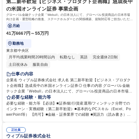
張りを正当評価する人事制度（全部署同じ評価体系） 学歴・資格 学歴：
第二新卒歓迎【ビジネス・プロダクト企画職】急成長中
大学院 大学 高専 短大 専修学校 高校 語学力： 資格：証券外務員第1種
の米国オンライン証券 事業企画
グローバル金融テック企業「Webull」の日本法人にて、グローバル投資商品の日本市場
向け企画・運営戦略の推進、ステークホルダーとの関係構築、規制対応等ご担当いただき
ます。
月給
41万6667円～55万円
勤務地
東京都中央区
月平均残業時間20時間以内
転勤なし
英語
完全週休2日制
土日祝休み
服装自由
仕事の内容
企業名 ウィブル証券株式会社 求人名 第二新卒歓迎【ビジネス・プロダク
ト企画職】急成長中の米国オンライン証券◎ 仕事の内容 グローバル金融
テック企業「Webull」の日本法人にて、グローバル投資商品の日本市場向
け企画・運営戦略の推進、ステークホルダーとの関係構築、規制対応等ご
必要な経験・能力等
担当いただきます。 【業務の詳細】■株式・投信・債券等の新サービス企
必要な経験・能力等 【必須】■証券/銀行/資産運用/フィンテック分野での
画・改善 ■証券取引所や金融機関等との関係構築 ■商品戦略策定およびプ
インターン・実務経験（第二新卒歓迎）■基本的なPCスキル（Excel、Po
ロダクトデザインのリード ■法規制に適合した社内ルール・業務プロセス
werPoint等） 【尚可】■金融・証券業界での経験 ■英語力（読み書き）
の設計 ■マーケティングと連携した顧客向け施策の実行 ■安定稼働のため
【こんな方にピッタリ！】■主体的に動ける方 ■チームワークを大切にさ
のモニタリングと品質管理 等 募集職種 第二新卒歓迎【ビジネス・プロダ
れる方 ■グローバル志向の方 ■将来リーダーを目指されている方 【魅力】
クト企画職】急成長中の米国オンライン証券◎
正社員
■設立10年足らずで米国第2位のオンライン証券へ急成長中のWebullグル
ウィブル証券株式会社
ープ ■四半期評価制度で頑張りが昇進・昇格に直結／挑戦機会が豊富 ■中