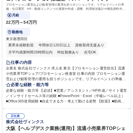
プロモーション運営および顧客管理の運用を担うポジションです。リアルイベントの準
備・当日運営、HP・動画コンテンツの更新や作成・調整、利用状況集計や報告資料作成
など、プロモーション施策に関わる実務全般
月給
22万円～54万円
勤務地
東京都墨田区
業界未経験歓迎
年間休日120日以上
資格取得支援あり
月平均残業時間20時間以内
時短勤務あり
在宅OK
完全週休2日制
土日祝休み
服装自由
仕事の内容
企業名 株式会社ヴィンクス 求人名 東京【プロモーション運営担当】流通
小売業界TOPシェア/プロモーション推進室 仕事の内容 プロモーション運
営および顧客管理の運用を担うポジションです。リアルイベントの準備・
当日運営、HP・動画コンテンツの更新や作成・調整、利用状況集計や報
必要な経験・能力等
告資料作成など、プロモーション施策に関わる実務全般 を担当します。ま
必要な経験・能力等 【必須】■営業／アシスタント／HP作成／サイト運営
た、パネル作成・運営設計・現地設営・展示物作成など、イベント運営に
／インサイドセールス等の経験 ■PowerPoint・Excel（中級レベル以上）
必要な各種作業にも取り組みます。 ■プロモーション運営、顧客管理の運
■Office365使用経験 ■自走できる力・考えて動ける姿勢 【歓迎】■動画撮
用 ■リアルイベントの運営・実施（準備～当日対応） ■HP／動画コンテン
影・編集、HP制作、イベント運営経験 ■文書作成能力 ■コミュニケーショ
ツの更新・作成・調整 ■利用状況集計、報告資料作成 ■パネル作成、運営
ンスキル、協調性のある方、丁寧に仕事ができる方、自己管理能力がある
設計、現地設営、展示物作成 ■ベンダーコントロール、社内外調整 募集職
正社員
方 【未来の小売/流通を支えるシステム開発】当社は大手流通小売業の情
株式会社ヴィンクス
種 東京【プロモーション運営担当】流通小売業界TOPシェア/プロモーシ
報システム会社として創業し、流通小売業との長年の関係性と実績、業務
ョン推進室
知識の面で圧倒的な強みがあります。先進技術を用いて人手不足などの社
大阪【ヘルプデスク業務(運用)】流通小売業界TOPシェ