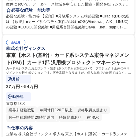
案件において、データベース領域を中心とした構築・開発を担うシステム
エンジニアポジションです。Oracleを中心としたDB技術を活かし、分散
必要な経験・能力等
系システム開発案件に携わります。 【業務内容】 ・分散系システム開発
必要な経験・能力等 【必須】■分散系システム構築経験 ■Oracle(DB)の経
案件の構築業務 ・データベース(Oracle)を中心とした設計、構築、開発 ・
験 【歓迎】■カード系システム案件の経験 ■OS(Windows、AIX、LINUX)
分散系システム開発案件における技術対応 ・DB領域を軸とした開発業務
の経験 ■COBOL開発経験 ■周辺系言語開発経験(Java、.net、sqlplus) 学
案件は事業本部単位の体制で参画しており、チームで業務を進める環境で
歴・資格 学歴：大学院 大学 高専 短大 専修学校 高校 語学力： 資格：
す。 募集職種 東京【分散系システム開発(SE/DB特化)】流通小売業界TOP
シェア/カード2部
正社員
株式会社ヴィンクス
東京【ホスト(基幹)・カード系システム案件マネジメン
ト(PM)】カード1部 汎用機プロジェクトマネージャー
カード系システムおよびホスト(基幹)系システム案件において、プロジェクト全体のマネ
ジメントを担うポジションです。客先常駐となりますが、個人単独での参画ではなく、カ
ード事業本部・カード1部として組成され
月給
27万円～54万円
勤務地
東京都23区
業界未経験歓迎
年間休日120日以上
資格取得支援あり
月平均残業時間20時間以内
時短勤務あり
在宅OK
完全週休2日制
土日祝休み
服装自由
仕事の内容
企業名 株式会社ヴィンクス 求人名 東京【ホスト(基幹)・カード系システ