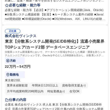
対象に、提案・構築・保守を担当するシステムエンジニアポジションで
す。アプリケーション開発領域を中心に、事業本部単位の体制でプロジェ
必要な経験・能力等
クト対応を行います。 【業務内容】 ・分散系システム開発案件の提案 ・
必要な経験・能力等 【必須】■アプリケーション開発経験(Java、Oracle)
分散系システムの構築および保守 ・アプリケーション開発領域を中心とし
■分散系システム構築経験 【歓迎】■カード系システム案件の経験 ■Java/.
たシステム対応 ・開発作業を通じた案件推進支援 募集職種 東京【分散系
net開発経験 ■DB構築経験(Oracle) ■OS(Windows、AIX、LINUX)の経験 ■
システム開発(SE)】流通小売業界TOPシェア/カード2部
SW(JP1、Oracle、Oracleデータベースの暗号化、TSM、MQ、HULFT)の
経験 学歴・資格 学歴：大学院 大学 高専 短大 専修学校 高校 語学力： 資
正社員
格：
株式会社ヴィンクス
東京【分散系システム開発(SE/DB特化)】流通小売業界
TOPシェア/カード2部 データベースエンジニア
分散系システム開発案件において、データベース領域を中心とした構築・開発を担うシス
テムエンジニアポジションです。Oracleを中心としたDB技術を活かし、分散系システム
開発案件に携わります。
月給
22万円～54万円
勤務地
東京都23区
業界未経験歓迎
年間休日120日以上
資格取得支援あり
月平均残業時間20時間以内
時短勤務あり
在宅OK
完全週休2日制
土日祝休み
服装自由
仕事の内容
企業名 株式会社ヴィンクス 求人名 東京【分散系システム開発(SE/DB特
化)】流通小売業界TOPシェア/カード2部 仕事の内容 分散系システム開発