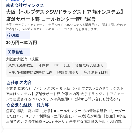
ーダー（PL）】流通小売業界TOPシェア/ストアシステム1部
報技術者資格 ■技術的責任者として仕様統括を行った経験 ■顧客視点で柔
株式会社ヴィンクス
軟に課題解決に取り組める方 学歴・資格 学歴：大学院 大学 高専 短大 専
修学校 高校 語学力： 資格：応用情報技術者
大阪【ヘルプデスクSV/ドラッグストア向けシステム】
店舗サポート部 コールセンター管理/運営
大手ドラッグストアチェーンで使用されるPOSシステムや業務用PCに関する問い合わせ
対応を行うヘルプデスクチームのスーパーバイザーをお任せします。
月給
30万円～35万円
勤務地
大阪府大阪市中央区
業界未経験歓迎
年間休日120日以上
資格取得支援あり
月平均残業時間20時間以内
時短勤務あり
完全週休2日制
服装自由
仕事の内容
企業名 株式会社ヴィンクス 求人名 大阪【ヘルプデスクSV/ドラッグスト
ア向けシステム】店舗サポート部 仕事の内容 大手ドラッグストアチェー
ンで使用されるPOSシステムや業務用PCに関する問い合わせ対応を行う
ヘルプデスクチームのスーパーバイザーをお任せします。 日々の問い合わ
必要な経験・能力等
せ対応が円滑に進むよう指揮を執っていただきます。 【具体的には】 ■店
必要な経験・能力等 【必須】■コールセンターでの管理者経験（リーダー
舗スタッフや本部社員からの問い合わせをオペレーターが受電し、マニュ
またはSV） ■シフト制勤務（土日祝含む）への対応が可能 【歓迎】■小売
アルやFAQをもとに回答 ※オペレーター：約10名、1日あたり約230件の
店舗でのレジ操作経験 ■Excelを用いた基本的な表計算スキル（SUM関数
受電 ■システム不具合など専門知識が必要な場合は、専門チームにエスカ
レベル） ヘルプデスクのスーパーバイザーとして、チームメンバーとの円
レーションし、解決までサポート ■オペレーター業務を理解いただいた上
滑なコミュニケーションはもちろん、お客様の店舗スタッフや本部社員と