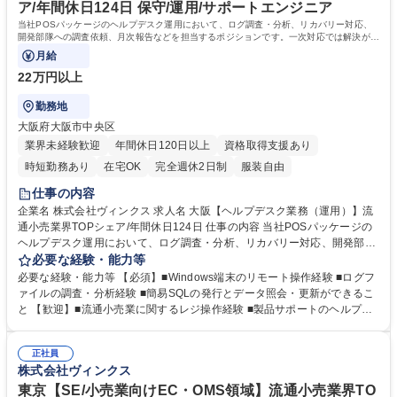
会課題解決、消費者の利便性向上に挑みます。 学歴・資格 学歴：大学院
ア/年間休日124日 保守/運用/サポートエンジニア
大学 高専 短大 専修学校 高校 語学力： 資格：
当社POSパッケージのヘルプデスク運用において、ログ調査・分析、リカバリー対応、
開発部隊への調査依頼、月次報告などを担当するポジションです。一次対応では解決が難
しい技術的な問い合わせに対し、
月給
22万円以上
勤務地
大阪府大阪市中央区
業界未経験歓迎
年間休日120日以上
資格取得支援あり
時短勤務あり
在宅OK
完全週休2日制
服装自由
仕事の内容
企業名 株式会社ヴィンクス 求人名 大阪【ヘルプデスク業務（運用）】流
通小売業界TOPシェア/年間休日124日 仕事の内容 当社POSパッケージの
ヘルプデスク運用において、ログ調査・分析、リカバリー対応、開発部隊
への調査依頼、月次報告などを担当するポジションです。一次対応では解
必要な経験・能力等
決が難しい技術的な問い合わせに対し、 原因調査や復旧対応を行います。
必要な経験・能力等 【必須】■Windows端末のリモート操作経験 ■ログフ
■POS端末のログ調査・分析、リカバリー対応 ■開発部隊への調査依頼 ■
ァイルの調査・分析経験 ■簡易SQLの発行とデータ照会・更新ができるこ
問い合わせ内容のトレンド分析および月次報告の実施 ■軽微な運用・保守
と 【歓迎】■流通小売業に関するレジ操作経験 ■製品サポートのヘルプデ
案件への対応 ■顧客向け見積作成 ■ベンダーコントロール、マスターメン
スク経験 【未来の小売/流通を支えるシステム開発】 当社は大手流通小売
テナンス ■機器入替に伴うスケジュール管理、問い合わせ対応、ベンダー
業の情報システム会社として創業し、流通小売業との長年の関係性と実
調整 ■新店設置後のPOS動作確認 募集職種 大阪【ヘルプデスク業務（運
正社員
績、業務知識の面で圧倒的な強みを保持しています。昨今は先進技術を用
株式会社ヴィンクス
用）】流通小売業界TOPシェア/年間休日124日
いて人手不足などの社会課題解決、消費者の利便性向上に挑みます。 学
歴・資格 学歴：大学院 大学 高専 短大 専修学校 高校 語学力： 資格：
東京【SE/小売業向けEC・OMS領域】流通小売業界TO