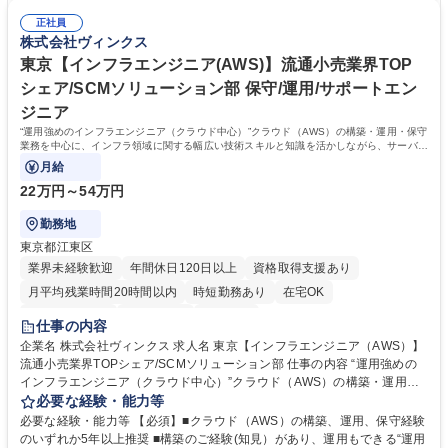
テム開発】当社は大手流通小売業の情報システム会社として創業し、流通
正社員
小売業との長年の関係性と実績、業務知識の面で圧倒的な強みを保持して
株式会社ヴィンクス
います。昨今は先進技術を用いて人手不足などの社会課題解決、消費者の
利便性向上に挑みます。 学歴・資格 学歴：大学院 大学 高専 短大 専修学
東京【インフラエンジニア(AWS)】流通小売業界TOP
校 高校 語学力： 資格：
シェア/SCMソリューション部 保守/運用/サポートエン
ジニア
“運用強めのインフラエンジニア（クラウド中心）”クラウド（AWS）の構築・運用・保守
業務を中心に、インフラ領域に関する幅広い技術スキルと知識を活かしながら、サーバを
中心としたIT全般の運用を担います。
月給
22万円～54万円
勤務地
東京都江東区
業界未経験歓迎
年間休日120日以上
資格取得支援あり
月平均残業時間20時間以内
時短勤務あり
在宅OK
完全週休2日制
土日祝休み
服装自由
仕事の内容
企業名 株式会社ヴィンクス 求人名 東京【インフラエンジニア（AWS）】
流通小売業界TOPシェア/SCMソリューション部 仕事の内容 “運用強めの
インフラエンジニア（クラウド中心）”クラウド（AWS）の構築・運用・
保守業務を中心に、インフラ領域に関する幅広い技術スキルと知識を活か
必要な経験・能力等
しながら、サーバを中心としたIT全般の運用を担います。 ご経験によりク
必要な経験・能力等 【必須】■クラウド（AWS）の構築、運用、保守経験
ラウド導入の企画選定から携わる機会があります。 ＜1＞AWS環境の構築
のいずれか5年以上推奨 ■構築のご経験(知見）があり、運用もできる“運用