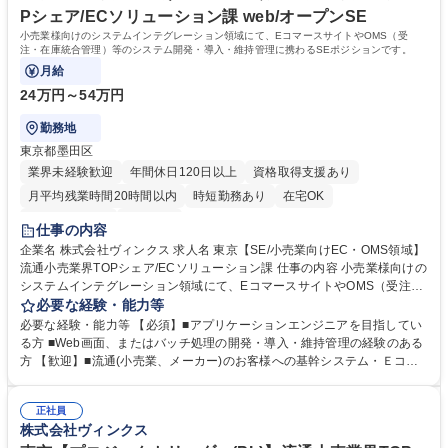
Pシェア/ECソリューション課 web/オープンSE
小売業様向けのシステムインテグレーション領域にて、EコマースサイトやOMS（受
注・在庫統合管理）等のシステム開発・導入・維持管理に携わるSEポジションです。
月給
24万円～54万円
勤務地
東京都墨田区
業界未経験歓迎
年間休日120日以上
資格取得支援あり
月平均残業時間20時間以内
時短勤務あり
在宅OK
完全週休2日制
服装自由
仕事の内容
企業名 株式会社ヴィンクス 求人名 東京【SE/小売業向けEC・OMS領域】
流通小売業界TOPシェア/ECソリューション課 仕事の内容 小売業様向けの
システムインテグレーション領域にて、EコマースサイトやOMS（受注・
在庫統合管理）等のシステム開発・導入・維持管理に携わるSEポジショ
必要な経験・能力等
ンです。 プロジェクトの一員として、PG～設計・テストまで幅広く担当
必要な経験・能力等 【必須】■アプリケーションエンジニアを目指してい
します。 ■小売業様向けのシステムインテグレーション、Ｅコマースサイ
る方 ■Web画面、またはバッチ処理の開発・導入・維持管理の経験のある
ト、OMS（受注・在庫統合管理）等のシステム開発・導入・維持管理 ■プ
方 【歓迎】■流通(小売業、メーカー)のお客様への基幹システム・Ｅコマ
ロジェクトメンバーとしての開発・保守業務 ■PG～設計、テストまでの一
ースサイト・OMS(受注・在庫統合管理)などの導入・維持管理の経験のあ
連の工程対応 募集職種 東京【SE/小売業向けEC・OMS領域】流通小売業
る方 【未来の小売/流通を支えるシステム開発】 当社は大手流通小売業の
界TOPシェア/ECソリューション課
正社員
情報システム会社として創業し、流通小売業との長年の関係性と実績、業
株式会社ヴィンクス
務知識の面で圧倒的な強みがあります。先進技術を用いて人手不足などの