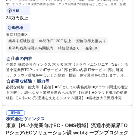
す。オンプレミス環境の案件も含め、クラウド関連の知識を活かしながら、企画・提案か
ら構築、保守まで携わるポジションです。
月給
24万円以上
勤務地
東京都墨田区
業界未経験歓迎
年間休日120日以上
資格取得支援あり
月平均残業時間20時間以内
時短勤務あり
在宅OK
完全週休2日制
土日祝休み
服装自由
仕事の内容
企業名 株式会社ヴィンクス 求人名 東京【クラウドエンジニア（SE）】流
通小売業界TOPシェア/ITサービス1部 仕事の内容 ITサービス1部に所属
し、クラウド環境を中心とした提案・構築・保守業務を担当します。オン
プレミス環境の案件も含め、クラウド関連の知識を活かしながら、企画・
必要な経験・能力等
提案から構築、保守まで携わるポジションです。 ■クラウド提案・構築・
必要な経験・能力等 【必須】■SEとしての実務経験 ■クラウド関連の概念
保守業務 ■クラウド環境に関する企画、提案、設計、構築 ■オンプレミス
を理解し、調べながら業務を進められる方 【歓迎】■クラウド環境の構築
機器を含むインフラ案件対応 ■クラウド関連の技術調査および検討 ◎チー
経験 【未来の小売/流通を支えるシステム開発】 ■当社は大手流通小売業
ムで案件に参画し、メンバーと連携しながら業務を進めます。 ◎技術領域
の情報システム会社として創業し、流通小売業との長年の関係性と実績、
ごとに情報共有や意見交換を行いながら、業務を推進します。 募集職種
業務知識の面で圧倒的な強みを保持しています。 ■昨今は先進技術を用い
東京【クラウドエンジニア（SE）】流通小売業界TOPシェア/ITサービス1
正社員
て人手不足などの社会課題解決、消費者の利便性向上に挑みます。 学歴・
株式会社ヴィンクス
部
資格 学歴：大学院 大学 高専 短大 専修学校 高校 語学力： 資格：
東京【PL/小売業向けEC・OMS領域】流通小売業界TO
Pシェア/ECソリューション課 web/オープンプロジェク