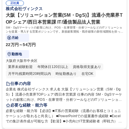
京【プリセールス】流通小売業界TOPシェア/年間休日124日/営業推進室
正社員
／プリセールスへのキャリアチェンジ経験 ■チームや案件をまとめた経験
株式会社ヴィンクス
学歴・資格 学歴：大学院 大学 高専 短大 専修学校 高校 語学力： 資格：
大阪【ソリューション営業(SM・DgS)】流通小売業界T
OPシェア/西日本営業課 IT/通信製品法人営業
SM・DgSマーケットの顧客に向け、POS・在庫管理・分析ツールなどのITソリューショ
ンを提案・導入する営業ポジションです。新規顧客開拓・既存顧客の新領域開拓を担って
いただきます。
月給
22万円～54万円
勤務地
大阪府大阪市中央区
業界未経験歓迎
年間休日120日以上
資格取得支援あり
月平均残業時間20時間以内
時短勤務あり
在宅OK
完全週休2日制
土日祝休み
服装自由
仕事の内容
企業名 株式会社ヴィンクス 求人名 大阪【ソリューション営業（SM・Dg
S）】流通小売業界TOPシェア/西日本営業課 仕事の内容 SM・DgSマーケ
ットの顧客に向け、POS・在庫管理・分析ツールなどのITソリューション
を提案・導入する営業ポジションです。新規顧客開拓・既存顧客の新領域
必要な経験・能力等
開拓を担っていただきます。 ■SM・DgS向けソリューション営業 ■新規顧
必要な経験・能力等 【必須】■IT系の営業経験（流通のお客様とコミュニ
客開拓 ■既存顧客の新領域開拓 ■出張頻度：月5～10回（大阪を起点に名
ケーションが取れると尚良し） ■PowerPointでの提案書作成経験 ■Excel
古屋・九州・四国・広島など広範囲） 募集職種 大阪【ソリューション営
での集計表作成が可能な方 【歓迎】■小売向けIT営業経験者（即戦力） ■3
業（SM・DgS）】流通小売業界TOPシェア/西日本営業課
0代以上はマネジメント経験があれば尚可 【未来の小売/流通を支えるシス