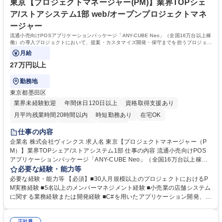
決、消費者の利便性向上に挑みます。 学歴・資格 学歴：大学院 大学 高専
東京【プロジェクトマネージャー(PM)】業界TOPシェ
短大 専修学校 高校 語学力： 資格：応用情報技術者
ア/ストアシステム1部 web/オープンプロジェクトマネ
ージャー
流通小売向けPOSアプリケーションパッケージ「ANY-CUBE Neo」（全国16万台以上稼
働）の導入プロジェクトにおいて、提案・カスタマイズ開発・保守までを担うプロジェク
トマネージャーの募集です。
月給
27万円以上
勤務地
東京都墨田区
業界未経験歓迎
年間休日120日以上
資格取得支援あり
月平均残業時間20時間以内
時短勤務あり
在宅OK
完全週休2日制
土日祝休み
服装自由
仕事の内容
企業名 株式会社ヴィンクス 求人名 東京【プロジェクトマネージャー（P
M）】業界TOPシェア/ストアシステム1部 仕事の内容 流通小売向けPOS
アプリケーションパッケージ「ANY-CUBE Neo」（全国16万台以上稼
働）の導入プロジェクトにおいて、提案・カスタマイズ開発・保守までを
必要な経験・能力等
担うプロジェクトマネージャーの募集です。 顧客とのコミュニケーション
必要な経験・能力等 【必須】■30人月規模以上のプロジェクトにおけるP
や要件整理、プロジェクト進行管理を中心に、プロジェクトを成功へ導い
M実務経験 ■5名以上のメンバーマネジメント経験 ■小売業の店舗システム
ていただきます。 ■プロジェクトの進捗管理、原価管理、要員管理 ■顧客
に関する業務経験または開発経験 ■C#を用いたアプリケーション開発、ま
とのコミュニケーション、要件整理、課題調整 ■導入プロジェクトの計
たはクラウドアプリケーション開発経験 ■要件定義フェーズの実務経験 ■
画・推進（提案～開発～保守） ■プロジェクトチームの統括および関係者
関係者と円滑に情報共有し、調整・推進できるコミュニケーションスキル
正社員