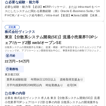
発・保守業務を担当します。ERPパッケージや intra-mart をベースとした
必要な経験・能力等
システムにおいて、グループ会社展開を含む 各種機能開発・保守を行いま
必要な経験・能力等 【必須】■ERPパッケージ、または intra-mart をベー
す。 ■ERPパッケージをベースとしたシステムの開発・保守業務 ■ERPパ
スにしたシステムに関わる業務経験 （例）Oracle E-Business Suite／SA
ッケージをベースとしたシステムのグループ会社への展開業務 ■統合型フ
P HCM／オービック給与奉行／intra-mart 【歓迎】■Javaの経験 【未来の
レームワーク intra-mart を利用したシステム開発・保守業務 ■コード解
小売/流通を支えるシステム開発】 当社は大手流通小売業の情報システム
析・調査を行いながらの開発／不具合対応 ■事業会社（人事部）からの問
会社として創業し、流通小売業との長年の関係性と実績、業務知識の面で
い合わせ対応 ■小規模開発案件の継続的な対応 募集職種 幕張【人事給
正社員
圧倒的な強みを保持しています。昨今は先進技術を用いて人手不足などの
株式会社ヴィンクス
与・勤怠管理・WF等の開発・保守業務】流通小売業界TOPシェア
社会課題解決、消費者の利便性向上に挑みます。 学歴・資格 学歴：大学
院 大学 高専 短大 専修学校 高校 語学力： 資格：
東京【分散系システム開発(SE)】流通小売業界TOPシ
ェア/カード2部 web/オープンSE
分散系システムの開発案件を対象に、提案・構築・保守を担当するシステムエンジニアポ
ジションです。アプリケーション開発領域を中心に、事業本部単位の体制でプロジェクト
対応を行います。
月給
22万円～54万円
勤務地
東京都23区
業界未経験歓迎
年間休日120日以上
資格取得支援あり
月平均残業時間20時間以内
時短勤務あり
在宅OK
完全週休2日制
土日祝休み
服装自由
仕事の内容
企業名 株式会社ヴィンクス 求人名 東京【分散系システム開発(SE)】流通
小売業界TOPシェア/カード2部 仕事の内容 分散系システムの開発案件を