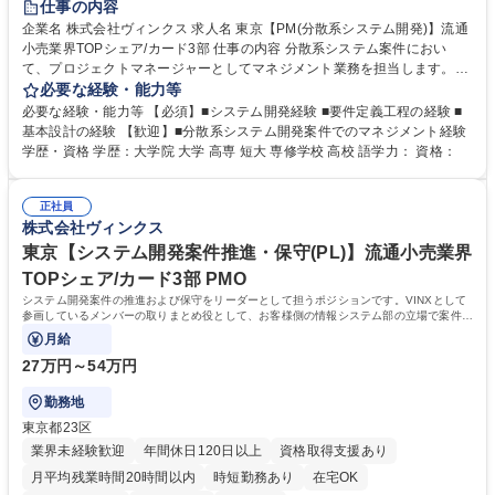
仕事の内容
企業名 株式会社ヴィンクス 求人名 東京【PM(分散系システム開発)】流通
小売業界TOPシェア/カード3部 仕事の内容 分散系システム案件におい
て、プロジェクトマネージャーとしてマネジメント業務を担当します。顧
客先にて開発案件全体を統括し、プロジェクト推進を担っていただきま
必要な経験・能力等
す。 【業務内容】 ・分散系システム開発案件のマネジメント ・プロジェ
必要な経験・能力等 【必須】■システム開発経験 ■要件定義工程の経験 ■
クト全体の進行管理 ・要件定義工程の推進 ・基本設計工程の取りまとめ
基本設計の経験 【歓迎】■分散系システム開発案件でのマネジメント経験
・顧客および関係者との調整業務 募集職種 東京【PM(分散系システム開
学歴・資格 学歴：大学院 大学 高専 短大 専修学校 高校 語学力： 資格：
発)】流通小売業界TOPシェア/カード3部
正社員
株式会社ヴィンクス
東京【システム開発案件推進・保守(PL)】流通小売業界
TOPシェア/カード3部 PMO
システム開発案件の推進および保守をリーダーとして担うポジションです。VINXとして
参画しているメンバーの取りまとめ役として、お客様側の情報システム部の立場で案件全
体を推進します。
月給
27万円～54万円
勤務地
東京都23区
業界未経験歓迎
年間休日120日以上
資格取得支援あり
月平均残業時間20時間以内
時短勤務あり
在宅OK