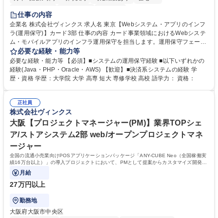
完全週休2日制
土日祝休み
服装自由
仕事の内容
企業名 株式会社ヴィンクス 求人名 東京【Webシステム・アプリのインフ
ラ(運用保守)】カード3部 仕事の内容 カード事業領域におけるWebシステ
ム・モバイルアプリのインフラ運用保守を担当します。運用保守フェーズ
を中心に、安定稼働を支える役割を担っていただきます。 【業務内容】
必要な経験・能力等
・Webシステム、モバイルアプリのインフラ運用保守 ・システムの安定
必要な経験・能力等 【必須】■システムの運用保守経験 ■以下いずれかの
稼働に向けた運用対応 ・障害発生時の一次対応および調整 ・お客様およ
経験(Java・PHP・Oracle・AWS) 【歓迎】■決済系システムの経験 学
びベンダーとの調整業務 ・決済系Webシステムの運用保守対応 募集職種
歴・資格 学歴：大学院 大学 高専 短大 専修学校 高校 語学力： 資格：
東京【Webシステム・アプリのインフラ(運用保守)】カード3部
正社員
株式会社ヴィンクス
大阪【プロジェクトマネージャー(PM)】業界TOPシェ
ア/ストアシステム2部 web/オープンプロジェクトマネ
ージャー
全国の流通小売業向けPOSアプリケーションパッケージ「ANY-CUBE Neo（全国稼働実
績16万台以上）」の導入プロジェクトにおいて、PMとして提案からカスタマイズ開発、
導入後の保守までを一貫して担当します。
月給
27万円以上
勤務地
大阪府大阪市中央区