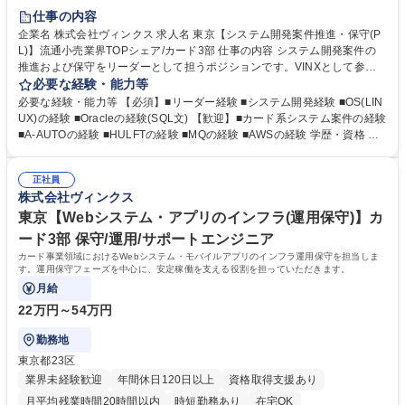
完全週休2日制
土日祝休み
服装自由
仕事の内容
企業名 株式会社ヴィンクス 求人名 東京【システム開発案件推進・保守(P
L)】流通小売業界TOPシェア/カード3部 仕事の内容 システム開発案件の
推進および保守をリーダーとして担うポジションです。VINXとして参画
しているメンバーの取りまとめ役として、お客様側の情報システム部の立
必要な経験・能力等
場で案件全体を推進します。 【業務内容】 ・システム開発案件の推進お
必要な経験・能力等 【必須】■リーダー経験 ■システム開発経験 ■OS(LIN
よび保守対応 ・VINX参画メンバーのリーダー業務 ・お客様側情報システ
UX)の経験 ■Oracleの経験(SQL文) 【歓迎】■カード系システム案件の経験
ム部の立場での案件対応 ・開発ベンダー(BP)の管理(進捗確認、レビュー
■A-AUTOの経験 ■HULFTの経験 ■MQの経験 ■AWSの経験 学歴・資格 学
等) 募集職種 東京【システム開発案件推進・保守(PL)】流通小売業界TOP
歴：大学院 大学 高専 短大 専修学校 高校 語学力： 資格：
シェア/カード3部
正社員
株式会社ヴィンクス
東京【Webシステム・アプリのインフラ(運用保守)】カ
ード3部 保守/運用/サポートエンジニア
カード事業領域におけるWebシステム・モバイルアプリのインフラ運用保守を担当しま
す。運用保守フェーズを中心に、安定稼働を支える役割を担っていただきます。
月給
22万円～54万円
勤務地
東京都23区
業界未経験歓迎
年間休日120日以上
資格取得支援あり
月平均残業時間20時間以内
時短勤務あり
在宅OK