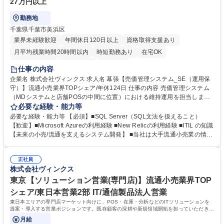
27万円以上
勤務地
千葉県千葉市美浜区
業界未経験歓迎
年間休日120日以上
資格取得支援あり
月平均残業時間20時間以内
時短勤務あり
在宅OK
完全週休2日制
土日祝休み
服装自由
仕事の内容
企業名 株式会社ヴィンクス 求人名 幕張【売価管理システム_SE（運用保
守）】流通小売業界TOPシェア/年休124日 仕事の内容 売価管理システム
（MDシステムと店舗POSの中間に位置）における維持運用を担当しま
す。定期メンテナンスやインシデント対応、パフォーマンス監視に加え、
必要な経験・能力等
軽微な保守開発にも対応するポジションです。 ■売価管理システムの維持
必要な経験・能力等 【必須】■SQL Server（SQL文法を扱えること）
運用 ■定期サーバメンテナンス ■パフォーマンス監視 ■インシデント対応
【歓迎】■Microsoft Azureの利用経験 ■New Relicの利用経験 ■ITIL の知識
■マスタメンテナンス ■臨時処理の実施 ■軽微な保守開発（プロシージャ修
【未来の小売/流通を支えるシステム開発】 ■当社は大手流通小売業の情報
正程度） 募集職種 幕張【売価管理システム_SE（運用保守）】流通小売
システム会社として創業し、流通小売業との長年の関係性と実績、業務知
業界TOPシェア/年休124日
識の面で圧倒的な強みを保持しています。 ■昨今は先進技術を用いて人手
正社員
不足などの社会課題解決、消費者の利便性向上に挑みます。 学歴・資格
株式会社ヴィンクス
学歴：大学院 大学 高専 短大 専修学校 高校 語学力： 資格：
東京【ソリューション営業(専門店)】流通小売業界TOP
シェア/東日本営業2部 IT/通信製品法人営業
東日本エリアの専門店マーケット向けに、POS・在庫・分析などのITソリューションを
提案・導入する営業ポジションです。既存顧客の深耕や新規領域開拓を担っていただきま
す。
月給