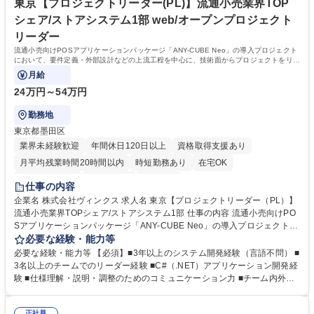
社会課題解決、消費者の利便性向上に挑みます。 学歴・資格 学歴：大学
東京【プロジェクトリーダー(PL)】流通小売業界TOP
院 大学 高専 短大 専修学校 高校 語学力： 資格：基本情報技術者
シェア/ストアシステム1部 web/オープンプロジェクト
リーダー
流通小売向けPOSアプリケーションパッケージ「ANY-CUBE Neo」の導入プロジェクト
において、要件定義・外部設計などの上流工程を中心に、技術面からプロジェクトをリー
ドいただくポジションです。
月給
24万円～54万円
勤務地
東京都墨田区
業界未経験歓迎
年間休日120日以上
資格取得支援あり
月平均残業時間20時間以内
時短勤務あり
在宅OK
完全週休2日制
土日祝休み
服装自由
仕事の内容
企業名 株式会社ヴィンクス 求人名 東京【プロジェクトリーダー（PL）】
流通小売業界TOPシェア/ストアシステム1部 仕事の内容 流通小売向けPO
Sアプリケーションパッケージ「ANY-CUBE Neo」の導入プロジェクトに
おいて、要件定義・外部設計などの上流工程を中心に、技術面からプロジ
必要な経験・能力等
ェクトをリードいただくポジションです。 仕様検討や設計統括、リリース
必要な経験・能力等 【必須】■3年以上のシステム開発経験（言語不問） ■
管理など、プロジェクト品質に直結する領域を担当します。 ■要件定義、
3名以上のチームでのリーダー経験 ■C#（.NET）アプリケーション開発経
外部設計、仕様検討 ■構成管理・リリース管理・不具合管理 ■仕様統括お
験 ■仕様理解・説明・調整のためのコミュニケーション力 ■チーム内外で
よび技術的判断 ■チームの進捗管理、要員割当 ■小売業向け店舗システム
円滑に調整しアウトプットにつなげられる力 【歓迎】■SQLを用いた開発
（POS／周辺）の導入に関わる技術支援 募集職種 東京【プロジェクトリ
経験 ■Azureのクラウド運用経験 ■小売業界での店舗システム経験 ■応用情
正社員