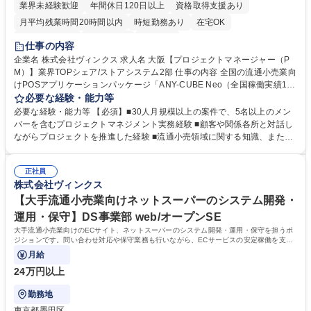
業界未経験歓迎
年間休日120日以上
資格取得支援あり
月平均残業時間20時間以内
時短勤務あり
在宅OK
完全週休2日制
土日祝休み
服装自由
仕事の内容
企業名 株式会社ヴィンクス 求人名 大阪【プロジェクトマネージャー（P
M）】業界TOPシェア/ストアシステム2部 仕事の内容 全国の流通小売業向
けPOSアプリケーションパッケージ「ANY-CUBE Neo（全国稼働実績16
万台以上）」の導入プロジェクトにおいて、PMとして提案からカスタマ
必要な経験・能力等
イズ開発、導入後の保守までを一貫して担当します。 進捗・原価・要員管
必要な経験・能力等 【必須】■30人月規模以上の案件で、5名以上のメン
理を行いながら、プロジェクト全体を推進いただきます。プライム案件が
バーを含むプロジェクトマネジメント実務経験 ■顧客や関係各所と対話し
中心の為、顧客と直接やり取りしながら業務を進めることができます。 ■
ながらプロジェクトを推進した経験 ■流通小売領域に関する知識、または
[ANY-CUBE Neo]の導入プロジェクト推進(提案～カスタマイズ開発～保
キャッチアップする意欲があれば問題ありません 【歓迎】■小売業界での
守) ■プロジェクトチームの進捗管理/原価管理/要員管理 ■顧客及び関係各
店舗システムの業務または開発経験 ■C#のアプリケーション開発の担当経
所との折衝/調整/合意形成 ■案件規模に応じた複数名体制でのプロジェク
正社員
験 ■クラウドアプリケーション開発の担当経験 ■PMP、またはIPAプロジ
株式会社ヴィンクス
ト推進 ■顧客先への訪問含むコミュニケーション 募集職種 大阪【プロジ
ェクトマネージャー資格 ■要件定義フェーズの業務経験 ■10人以上のチー
ェクトマネージャー（PM）】業界TOPシェア/ストアシステム2部
ムマネジメント経験 学歴・資格 学歴：大学院 大学 高専 短大 専修学校 高
【大手流通小売業向けネットスーパーのシステム開発・
校 語学力： 資格：
運用・保守】DS事業部 web/オープンSE
大手流通小売業向けのECサイト、ネットスーパーのシステム開発・運用・保守を担うポ
ジションです。問い合わせ対応や保守業務も行いながら、ECサービスの安定稼働を支え
ます。
月給
24万円以上
勤務地
東京都墨田区