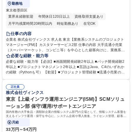
勤務地
東京都墨田区
業界未経験歓迎
年間休日120日以上
資格取得支援あり
月平均残業時間20時間以内
時短勤務あり
在宅OK
完全週休2日制
土日祝休み
服装自由
仕事の内容
企業名 株式会社ヴィンクス 求人名 東京【業務系システムのプロジェクト
マネージャー(PM)】カスタマーサービス2部 仕事の内容 大手流通小売業
（スーパーマーケット、コンビニ等）を中心とした顧客向けに、業務系シ
ステムのプロジェクトマネージャー（PM） としてご活躍いただきます。
必要な経験・能力等
担当領域は、店舗系システム・本部系システム・バックオフィス系システ
必要な経験・能力等 【必須】■画面開開発経験2年以上 ■バッチ開発経験2
ムなど幅広く、システム設計から開発、導入、運用・保守まで一連の工程
年以上 ■プロジェクトマネジメント2年以上 ■言語はJava、C#のいずれか
をお任せします。 ■大手流通小売業様の店舗系、本部系、バックオフィス
の経験（Pythonも可） 【歓迎】■プロジェクト管理経験 ■流通小売業の業
系のシステム（例：POS、MD、会計、人事、情報、等）のシステム提
務システムの開発・運用保守経験 ■小売流通業（POS／MD／会計／人事
案、開発、運用、保守 ■顧客とは直接取引となり、提案から運用保守まで
等）の基礎知識 【未来の小売/流通を支えるシステム開発】当社は大手流
チームで対応頂きます 募集職種 東京【業務系システムのプロジェクトマ
正社員
通小売業の情報システム会社として創業し、流通小売業との長年の関係性
株式会社ヴィンクス
ネージャー(PM)】カスタマーサービス2部
と実績、業務知識の面で圧倒的な強みを保持しています。昨今は先進技術
を用いて人手不足などの社会課題解決、消費者の利便性向上に挑みます。
東京【上級インフラ運用エンジニア(ISM)】SCMソリュ
学歴・資格 学歴：大学院 大学 高専 短大 専修学校 高校 語学力： 資格：
ーション部 保守/運用/サポートエンジニア
国内有数の大手食品・酒類卸企業の情報システム部門の立場として、情報システム基盤を
支えるインフラ運用・保守を中心に、システム企画や導入推進、ライセンス管理、顧客提
案など幅広い領域を担うポジションです。
月給
33万円～54万円