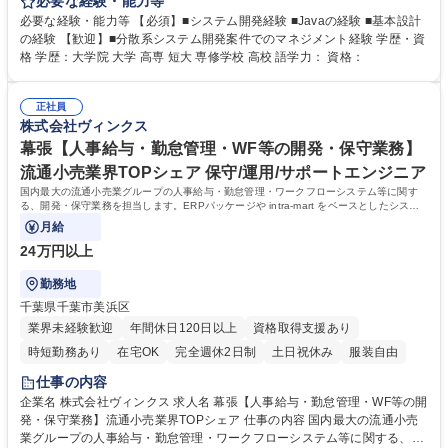
支援から構築まで関わりながら、顧客先でプロジェクトをリードしていた
必要な経験・能力等
だきます。 【業務内容】 ・分散系システム開発案件の提案支援 ・プロジ
必要な経験・能力等 【必須】■システム開発経験 ■Javaの経験 ■基本設計
ェクト全体のマネジメント ・基本設計工程の推進 ・構築フェーズの管理
の経験 【歓迎】■分散系システム開発案件でのマネジメント経験 学歴・資
・顧客および関係者との調整業務 募集職種 東京【PL(分散系システム開
格 学歴：大学院 大学 高専 短大 専修学校 高校 語学力： 資格：
発)】流通小売業界TOPシェア/カード3部
正社員
株式会社ヴィンクス
幕張【人事給与・勤怠管理・WF等の開発・保守業務】
流通小売業界TOPシェア 保守/運用/サポートエンジニア
国内最大の流通小売業グループの人事給与・勤怠管理・ワークフローシステム等に関す
る、開発・保守業務を担当します。ERPパッケージや intra-mart をベースとしたシステ
ムにおいて、グループ会社展開を含む
月給
24万円以上
勤務地
千葉県千葉市美浜区
業界未経験歓迎
年間休日120日以上
資格取得支援あり
時短勤務あり
在宅OK
完全週休2日制
土日祝休み
服装自由
仕事の内容
企業名 株式会社ヴィンクス 求人名 幕張【人事給与・勤怠管理・WF等の開
発・保守業務】流通小売業界TOPシェア 仕事の内容 国内最大の流通小売
業グループの人事給与・勤怠管理・ワークフローシステム等に関する、開