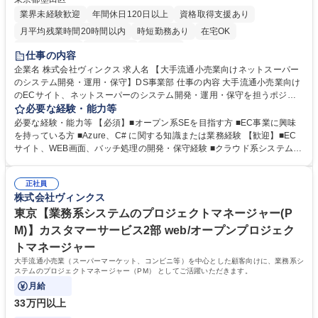
業界未経験歓迎
年間休日120日以上
資格取得支援あり
月平均残業時間20時間以内
時短勤務あり
在宅OK
完全週休2日制
土日祝休み
服装自由
仕事の内容
企業名 株式会社ヴィンクス 求人名 【大手流通小売業向けネットスーパー
のシステム開発・運用・保守】DS事業部 仕事の内容 大手流通小売業向け
のECサイト、ネットスーパーのシステム開発・運用・保守を担うポジシ
ョンです。問い合わせ対応や保守業務も行いながら、ECサービスの安定
必要な経験・能力等
稼働を支えます。 開発・保守の両面からシステムに関わり、日々の業務を
必要な経験・能力等 【必須】■オープン系SEを目指す方 ■EC事業に興味
通じて着実にスキルを高めていくことができます。 ■大手流通小売業向け
を持っている方 ■Azure、C# に関する知識または業務経験 【歓迎】■EC
ECサイト、ネットスーパーのシステム開発・運用・保守 ■保守業務を含む
サイト、WEB画面、バッチ処理の開発・保守経験 ■クラウド系システム経
運用主体の業務 ■問い合わせ対応 ■ECサイト、WEB画面、バッチ処理の
験 【未来の小売/流通を支えるシステム開発】 当社は大手流通小売業の情
開発・保守 ■クラウド環境を含むシステムの運用・保守 募集職種 【大手
報システム会社として創業し、流通小売業との長年の関係性と実績、業務
流通小売業向けネットスーパーのシステム開発・運用・保守】DS事業部
正社員
知識の面で圧倒的な強みを保持しています。昨今は先進技術を用いて人手
株式会社ヴィンクス
不足などの社会課題解決、消費者の利便性向上に挑みます。 学歴・資格
学歴：大学院 大学 高専 短大 専修学校 高校 語学力： 資格：
東京【業務系システムのプロジェクトマネージャー(P
M)】カスタマーサービス2部 web/オープンプロジェク
トマネージャー
大手流通小売業（スーパーマーケット、コンビニ等）を中心とした顧客向けに、業務系シ
ステムのプロジェクトマネージャー（PM） としてご活躍いただきます。
月給
33万円以上