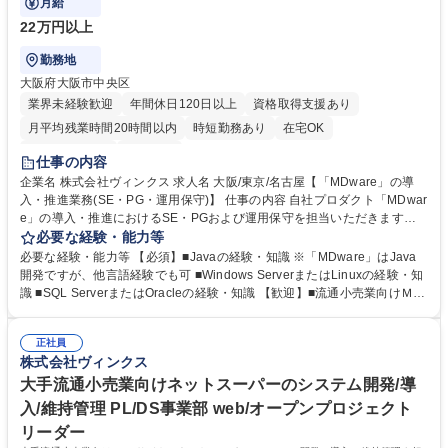
月給
22万円以上
勤務地
大阪府大阪市中央区
業界未経験歓迎
年間休日120日以上
資格取得支援あり
月平均残業時間20時間以内
時短勤務あり
在宅OK
完全週休2日制
服装自由
仕事の内容
企業名 株式会社ヴィンクス 求人名 大阪/東京/名古屋【「MDware」の導
入・推進業務(SE・PG・運用保守)】 仕事の内容 自社プロダクト「MDwar
e」の導入・推進におけるSE・PGおよび運用保守を担当いただきます。
システム開発から運用保守まで、経験や適性に応じたフェーズで業務を担
必要な経験・能力等
い、安定したシステム提供を支えるポジションです。 ■自社プロダクト
必要な経験・能力等 【必須】■Javaの経験・知識 ※「MDware」はJava
「MDware」の導入・推進におけるSE、PG、運用保守業務 ■システム開
開発ですが、他言語経験でも可 ■Windows ServerまたはLinuxの経験・知
発業務、または運用保守業務の担当 ■問い合わせ対応および調査 ■システ
識 ■SQL ServerまたはOracleの経験・知識 【歓迎】■流通小売業向けＭＤ
ム監視確認および調査 ■開発案件における設計および製造対応 募集職種
基幹業務の知識・経験 ■流通小売業向けシステムの開発・保守・運用経験
大阪/東京/名古屋【「MDware」の導入・推進業務(SE・PG・運用保守)】
【未来の小売/流通を支えるシステム開発】当社は大手流通小売業の情報シ
正社員
ステム会社として創業し、流通小売業との長年の関係性と実績、業務知識
株式会社ヴィンクス
の面で圧倒的な強みを保持しています。昨今は先進技術を用いて人手不足
などの社会課題解決、消費者の利便性向上に挑みます。 学歴・資格 学
大手流通小売業向けネットスーパーのシステム開発/導
歴：大学院 大学 高専 短大 専修学校 高校 語学力： 資格：
入/維持管理 PL/DS事業部 web/オープンプロジェクト
リーダー