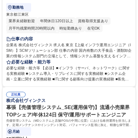
勤務地
東京都江東区
業界未経験歓迎
年間休日120日以上
資格取得支援あり
月平均残業時間20時間以内
時短勤務あり
在宅OK
完全週休2日制
土日祝休み
服装自由
仕事の内容
企業名 株式会社ヴィンクス 求人名 東京【上級インフラ運用エンジニア（I
SM）】SCMソリューション部 仕事の内容 国内有数の大手食品・酒類卸企
業の情報システム部門の立場として、情報システム基盤を支えるインフラ
運用・保守を中心に、システム企画や導入推進、ライセンス管理、顧客提
必要な経験・能力等
案など幅広い領域を担うポジションです。 インフラ領域のオールラウンダ
必要な経験・能力等 【必須】■インフラ（サーバ、ネットワーク）に関す
ーとして、多様なシステム運用業務を遂行いただきます。 ■基盤インフラ
る実務経験 ■システム導入・リプレイスに関する実務経験 ■システム企
に関する各種調整、実施 ■情報系システムの導入推進、運用保守 ■365日
画・立案に関する実務経験 ■ITに関する顧客向け提案の実務経験 ■客先で
稼働するインフラ系運用業務の遂行 ■ライセンス管理などシステム運用に
の業務経験または同等の業務調整経験 【歓迎】■プロジェクト管理に関す
関する各種管理業務 ■他客先業務の全体管理、お客様向け提案業務 募集職
る経験 ■幅広いインフラ領域を横断して担当した経験 学歴・資格 学歴：
種 東京【上級インフラ運用エンジニア（ISM）】SCMソリューション部
正社員
大学院 大学 高専 短大 専修学校 高校 語学力： 資格：
株式会社ヴィンクス
幕張【売価管理システム_SE(運用保守)】流通小売業界
TOPシェア/年休124日 保守/運用/サポートエンジニア
売価管理システム（MDシステムと店舗POSの中間に位置）における維持運用を担当しま
す。定期メンテナンスやインシデント対応、パフォーマンス監視に加え、軽微な保守開発
にも対応するポジションです。
月給