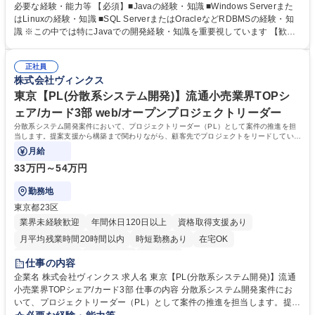
い、技術面・進行面の両方を担うポジションです。 ■自社プロダクト「M
必要な経験・能力等 【必須】■Javaの経験・知識 ■Windows Serverまた
Dware」の導入・推進におけるプロジェクトリード ■外部設計、詳細設
はLinuxの経験・知識 ■SQL ServerまたはOracleなどRDBMSの経験・知
計、外部結合テストの構築・推進 ■4～8名程度のチームマネジメント ■技
識 ※この中では特にJavaでの開発経験・知識を重要視しています 【歓
術的な課題整理およびチーム内の取りまとめ ■お客様との打ち合わせおよ
迎】■流通小売業向けＭＤ基幹業務の知識・経験 ■流通小売業向けシステ
び調整対応 募集職種 大阪/東京【「MDware」の導入・推進業務(PL)】基
ムの開発・保守・運用経験 ■自動発注の導入経験のある方 ■マスタ管理、
幹システム1部2部3部
正社員
発注、仕入等の各業務に特化した経験のある方 ※MDwareは各業務単位
株式会社ヴィンクス
（マスタ、発注、仕入など）を分割して販売可能なパッケージのため、特
化した業務経験を活かすことができます ■お客様と直接やり取りを行うた
東京【PL(分散系システム開発)】流通小売業界TOPシ
め、対面での対応が得意な方 学歴・資格 学歴：大学院 大学 高専 短大 専
ェア/カード3部 web/オープンプロジェクトリーダー
修学校 高校 語学力： 資格：
分散系システム開発案件において、プロジェクトリーダー（PL）として案件の推進を担
当します。提案支援から構築まで関わりながら、顧客先でプロジェクトをリードしていた
だきます。
月給
33万円～54万円
勤務地
東京都23区
業界未経験歓迎
年間休日120日以上
資格取得支援あり
月平均残業時間20時間以内
時短勤務あり
在宅OK
完全週休2日制
土日祝休み
服装自由
仕事の内容
企業名 株式会社ヴィンクス 求人名 東京【PL(分散系システム開発)】流通
小売業界TOPシェア/カード3部 仕事の内容 分散系システム開発案件にお
いて、プロジェクトリーダー（PL）として案件の推進を担当します。提案