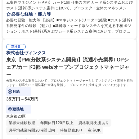
ム案件マネジメント(PM)】カード1部 仕事の内容 カード系システムおよび
ホスト(基幹)系システム案件において、プロジェクト全体のマネジメント
を担うポジションです。客先常駐となりますが、個人単独での参画ではな
必要な経験・能力等
く、カード事業本部・カード1部として組成され た体制の一員として参画
必要な経験・能力等 【必須】■マネジメント(リーダー)経験 ■ホスト(基幹)
します。勤務先は、自社要員が200名超で参画している客先フロアの一画
系開発案件の経験 【魅力】■基幹系・カード系システムを支える中核ポジ
を使用しており、自社メンバーと連携しながら、進行管理や課題対応を中
ション：ホスト(基幹)系およびカード系システム案件において、プロジェ
心に安定したプロジェクト運営を担っていただきます。 【業務内容】・ホ
クト全体を俯瞰しながらマネジメントを行う役割です。業務の根幹を支え
スト（基幹）系システム案件でのプロジェクトマネジメント ・カード系シ
るシステムに携わり、責任ある立場で案件推進に関われます。 ■マネジメ
ステム案件の管理業務 ・チームの進捗管理および課題対応 ・客先でのプ
正社員
ント経験を活かしたプロジェクト推進：これまでのリーダー・マネジメン
株式会社ヴィンクス
ロジェクト推進業務 募集職種 東京【ホスト(基幹)・カード系システム案件
ト経験を活かし、チームをまとめながらプロジェクトを前に進めていくポ
マネジメント(PM)】カード1部
ジションです。 学歴・資格 学歴：大学院 大学 高専 短大 専修学校 高校 語
東京【PM(分散系システム開発)】流通小売業界TOPシ
学力： 資格：
ェア/カード3部 web/オープンプロジェクトマネージャ
ー
分散系システム案件において、プロジェクトマネージャーとしてマネジメント業務を担当
します。顧客先にて開発案件全体を統括し、プロジェクト推進を担っていただきます。
月給
35万円～54万円
勤務地
東京都23区
業界未経験歓迎
年間休日120日以上
資格取得支援あり
月平均残業時間20時間以内
時短勤務あり
在宅OK
完全週休2日制
土日祝休み
服装自由