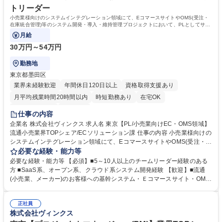
トリーダー
小売業様向けのシステムインテグレーション領域にて、EコマースサイトやOMS(受注・
在庫統合管理)等のシステム開発・導入・維持管理プロジェクトにおいて、PLとしてサブ
システムやチームリーダーをご担当頂きます。
月給
30万円～54万円
勤務地
東京都墨田区
業界未経験歓迎
年間休日120日以上
資格取得支援あり
月平均残業時間20時間以内
時短勤務あり
在宅OK
完全週休2日制
服装自由
仕事の内容
企業名 株式会社ヴィンクス 求人名 東京【PL/小売業向けEC・OMS領域】
流通小売業界TOPシェア/ECソリューション課 仕事の内容 小売業様向けの
システムインテグレーション領域にて、EコマースサイトやOMS(受注・在
庫統合管理)等のシステム開発・導入・維持管理プロジェクトにおいて、P
必要な経験・能力等
Lとしてサブシステムやチームリーダーをご担当頂きます。 PMを支えな
必要な経験・能力等 【必須】■5～10人以上のチームリーダー経験のある
がら、現場推進の中心的役割を担います。 ■小売業様向けのシステムイン
方 ■SaaS系、オープン系、クラウド系システム開発経験 【歓迎】■流通
テグレーション、Ｅコマースサイト、OMS（受注・在庫統合管理）等のシ
(小売業、メーカー)のお客様への基幹システム・Ｅコマースサイト・OMS
ステム開発・導入・維持管理 ■サブシステム担当としてのプロジェクト推
(受注・在庫統合管理)などの開発、導入・維持管理の経験のある方 【未来
進 ■チームリーダーとしての進捗管理、メンバー取りまとめ 募集職種 東
の小売/流通を支えるシステム開発】 当社は大手流通小売業の情報システ
京【PL/小売業向けEC・OMS領域】流通小売業界TOPシェア/ECソリュー
正社員
ム会社として創業し、流通小売業との長年の関係性と実績、業務知識の面
株式会社ヴィンクス
ション課
で圧倒的な強みがあります。先進技術を用いて人手不足などの社会課題解