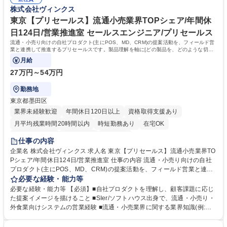
調整 ■小売業向け店舗システム（POS・周辺システム）の導入・改善に関
学歴・資格 学歴：大学院 大学 高専 短大 専修学校 高校 語学力： 資格：
株式会社ヴィンクス
わるマネジメント全般 募集職種 東京【プロジェクトマネージャー（P
M）】業界TOPシェア/ストアシステム1部
東京【プリセールス】流通小売業界TOPシェア/年間休
日124日/営業推進室 セールスエンジニア/プリセールス
流通・小売り向けの自社プロダクト(主にPOS、MD、CRM)の提案活動を、フィールド営
業と連携して推進するプリセールスです。製品理解を軸に[どの製品を、どのような切り
口で訴求するか]という提案の中身を担います。
月給
27万円～54万円
勤務地
東京都墨田区
業界未経験歓迎
年間休日120日以上
資格取得支援あり
月平均残業時間20時間以内
時短勤務あり
在宅OK
完全週休2日制
土日祝休み
服装自由
仕事の内容
企業名 株式会社ヴィンクス 求人名 東京【プリセールス】流通小売業界TO
Pシェア/年間休日124日/営業推進室 仕事の内容 流通・小売り向けの自社
プロダクト(主にPOS、MD、CRM)の提案活動を、フィールド営業と連携
して推進するプリセールスです。製品理解を軸に[どの製品を、どのような
必要な経験・能力等
切り口で訴求するか]という提案の中身を担います。 ■自社プロダクト（P
必要な経験・能力等 【必須】■自社プロダクトを理解し、顧客課題に応じ
OS、MD、CRM等）のプリセールス活動 ■フィールド営業に帯同した製品
た提案イメージを描けること ■SIer/ソフトハウス出身で、流通・小売り・
紹介、要件ヒアリング ■顧客課題に応じた提案ストーリーの検討、提案支
外食業向けシステムの営業経験 ■流通・小売業界に関する業界知識(例:小
援 ■プレゼンテーション、デモンストレーションの実施 ■デモ機の設定、
売、MD領域) 【歓迎】■POSや流通・小売り向け基幹システムの開発・導
各事業部との調整 ■製品仕様の理解および提案内容への反映 募集職種 東
入経験 ■流通・小売り向けシステムのコンサルティング経験 ■SEから営業