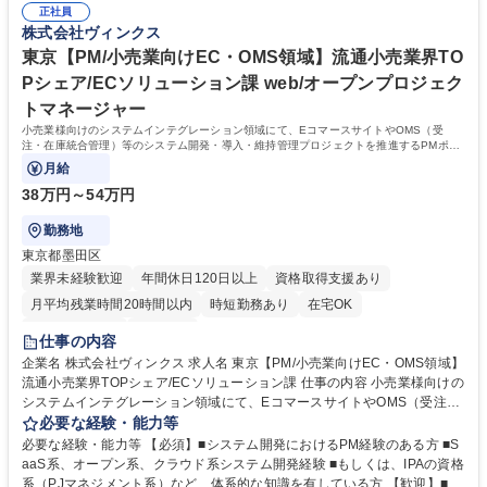
で、SVとしてメンバー管理・育成・品質管理を担当 募集職種 大阪【ヘル
正社員
の連携を大切にできる方を歓迎します。メンバー一人ひとりの成長を自身
株式会社ヴィンクス
プデスクSV/ドラッグストア向けシステム】店舗サポート部
の喜びと感じ、日々の業務を通じてオペレーターの育成やサポートに情熱
を注げる方を求めています。事業拡大に伴う体制強化のフェーズにおい
東京【PM/小売業向けEC・OMS領域】流通小売業界TO
て、変化を前向きに捉え、チームをリードできる方を歓迎します。 学歴・
Pシェア/ECソリューション課 web/オープンプロジェク
資格 学歴：大学院 大学 高専 短大 専修学校 高校 語学力： 資格：
トマネージャー
小売業様向けのシステムインテグレーション領域にて、EコマースサイトやOMS（受
注・在庫統合管理）等のシステム開発・導入・維持管理プロジェクトを推進するPMポジ
ションです。
月給
38万円～54万円
勤務地
東京都墨田区
業界未経験歓迎
年間休日120日以上
資格取得支援あり
月平均残業時間20時間以内
時短勤務あり
在宅OK
完全週休2日制
服装自由
仕事の内容
企業名 株式会社ヴィンクス 求人名 東京【PM/小売業向けEC・OMS領域】
流通小売業界TOPシェア/ECソリューション課 仕事の内容 小売業様向けの
システムインテグレーション領域にて、EコマースサイトやOMS（受注・
在庫統合管理）等のシステム開発・導入・維持管理プロジェクトを推進す
必要な経験・能力等
るPMポジションです。 ECサイト構築を中心に、バック系の構築も含めて
必要な経験・能力等 【必須】■システム開発におけるPM経験のある方 ■S
案件をリードします。 ■小売業様向けのシステムインテグレーション、Ｅ
aaS系、オープン系、クラウド系システム開発経験 ■もしくは、IPAの資格
コマースサイト、OMS（受注・在庫統合管理）等のシステム開発・導入・
系（PJマネジメント系）など、体系的な知識を有している方 【歓迎】■流