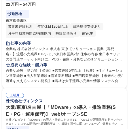
22万円～54万円
勤務地
東京都墨田区
業界未経験歓迎
年間休日120日以上
資格取得支援あり
月平均残業時間20時間以内
時短勤務あり
在宅OK
完全週休2日制
土日祝休み
服装自由
仕事の内容
企業名 株式会社ヴィンクス 求人名 東京【ソリューション営業（専門
店）】流通小売業界TOPシェア/東日本営業2部 仕事の内容 東日本エリア
の専門店マーケット向けに、POS・在庫・分析などのITソリューションを
提案・導入する営業ポジションです。既存顧客の深耕や新規領域開拓を担
必要な経験・能力等
っていただきます。 ■専門店マーケット向けのソリューション営業 ■新規
必要な経験・能力等 【必須】■営業経験5年以上 【歓迎】■ITソリューショ
顧客開拓 ■既存顧客の新領域開拓 ■出張：月1～3回程度（担当エリア・案
ン営業経験 ■法人営業経験 ■流通業界経験 ■専門店業界経験 【未来の小売/
件によって変動） 募集職種 東京【ソリューション営業（専門店）】流通
流通を支えるシステム開発】 ■当社は大手流通小売業の情報システム会社
小売業界TOPシェア/東日本営業2部
として創業し、流通小売業との長年の関係性と実績、業務知識の面で圧倒
的な強みを保持しています。 ■昨今は先進技術を用いて人手不足などの社
正社員
会課題解決、消費者の利便性向上に挑みます。 学歴・資格 学歴：大学院
株式会社ヴィンクス
大学 高専 短大 専修学校 高校 語学力： 資格：
大阪/東京/名古屋【「MDware」の導入・推進業務(S
E・PG・運用保守)】 web/オープンSE
自社プロダクト「MDware」の導入・推進におけるSE・PGおよび運用保守を担当いただ
きます。システム開発から運用保守まで、経験や適性に応じたフェーズで業務を担い、安
定したシステム提供を支えるポジションです。