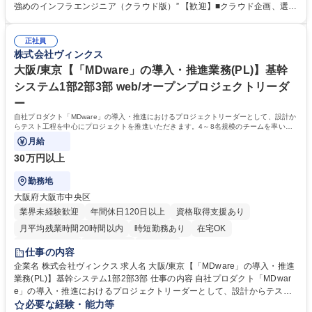
（EC2、ELB、Redshift、監視基盤など）、クラウド側ネットワーク構築
強めのインフラエンジニア（クラウド版）” 【歓迎】■クラウド企画、選定
（Direct Connect含む）、データベース環境の構築、ストレージ設定 ＜2
の経験 ■Windowsサーバ（AD / WSUS）の構築・保守 ■サーバを中心とし
＞運用・監視（死活監視、ジョブ管理、障害調査、改善） ＜3＞保守（設
たインフラ全般の知識 ■IT全般の技術スキル・知識・経験 学歴・資格 学
定変更、OS/MWアップデート、AWS移行、サーバリプレース） ＜4＞ユ
正社員
歴：大学院 大学 高専 短大 専修学校 高校 語学力： 資格：
株式会社ヴィンクス
ーザー/ベンダーとの調整（仕様整理、問い合わせ対応） 募集職種 東京
【インフラエンジニア（AWS）】流通小売業界TOPシェア/SCMソリュー
大阪/東京【「MDware」の導入・推進業務(PL)】基幹
ション部
システム1部2部3部 web/オープンプロジェクトリーダ
ー
自社プロダクト「MDware」の導入・推進におけるプロジェクトリーダーとして、設計か
らテスト工程を中心にプロジェクトを推進いただきます。4～8名規模のチームを率い、
技術面・進行面の両方を担うポジションです。
月給
30万円以上
勤務地
大阪府大阪市中央区
業界未経験歓迎
年間休日120日以上
資格取得支援あり
月平均残業時間20時間以内
時短勤務あり
在宅OK
完全週休2日制
土日祝休み
服装自由
仕事の内容
企業名 株式会社ヴィンクス 求人名 大阪/東京【「MDware」の導入・推進
業務(PL)】基幹システム1部2部3部 仕事の内容 自社プロダクト「MDwar
e」の導入・推進におけるプロジェクトリーダーとして、設計からテスト
工程を中心にプロジェクトを推進いただきます。4～8名規模のチームを率
必要な経験・能力等