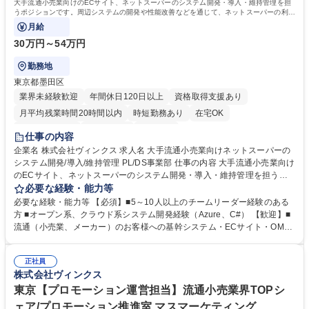
大手流通小売業向けのECサイト、ネットスーパーのシステム開発・導入・維持管理を担
うポジションです。周辺システムの開発や性能改善などを通じて、ネットスーパーの利便
性向上に取り組みます。
月給
30万円～54万円
勤務地
東京都墨田区
業界未経験歓迎
年間休日120日以上
資格取得支援あり
月平均残業時間20時間以内
時短勤務あり
在宅OK
完全週休2日制
土日祝休み
服装自由
仕事の内容
企業名 株式会社ヴィンクス 求人名 大手流通小売業向けネットスーパーの
システム開発/導入/維持管理 PL/DS事業部 仕事の内容 大手流通小売業向け
のECサイト、ネットスーパーのシステム開発・導入・維持管理を担うポ
ジションです。周辺システムの開発や性能改善などを通じて、ネットスー
必要な経験・能力等
パーの利便性向上に取り組みます。 ■大手流通小売業向けのECサイト、ネ
必要な経験・能力等 【必須】■5～10人以上のチームリーダー経験のある
ットスーパーのシステム開発・導入・維持管理 ■周辺システムの開発 ■性
方 ■オープン系、クラウド系システム開発経験（Azure、C#） 【歓迎】■
能改善（ネットスーパーの利便性向上における開発） ■5名程度の開発チ
流通（小売業、メーカー）のお客様への基幹システム・ECサイト・OMS
ームの推進 募集職種 大手流通小売業向けネットスーパーのシステム開発/
（受注・在庫統合管理）などの開発、導入・維持管理の経験のある方 【未
導入/維持管理 PL/DS事業部
来の小売/流通を支えるシステム開発】 当社は大手流通小売業の情報シス
正社員
テム会社として創業し、流通小売業との長年の関係性と実績、業務知識の
株式会社ヴィンクス
面で圧倒的な強みを保持しています。昨今は先進技術を用いて人手不足な
どの社会課題解決、消費者の利便性向上に挑みます。 学歴・資格 学歴：
東京【プロモーション運営担当】流通小売業界TOPシ
大学院 大学 高専 短大 専修学校 高校 語学力： 資格：
ェア/プロモーション推進室 マスマーケティング