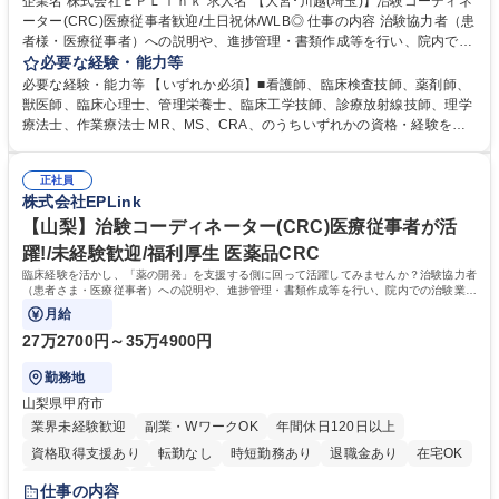
企業名 株式会社ＥＰＬｉｎｋ 求人名 【大宮･川越(埼玉)】治験コーディネ
ーター(CRC)医療従事者歓迎/土日祝休/WLB◎ 仕事の内容 治験協力者（患
者様・医療従事者）への説明や、進捗管理・書類作成等を行い、院内での
治験業務を底支えしていきます。最新の薬を待つ方々の力になれる、未経
必要な経験・能力等
験から専門性が身につく社会貢献度の高い仕事です。 治験に参加する患者
必要な経験・能力等 【いずれか必須】■看護師、臨床検査技師、薬剤師、
(被験者)様に対する試験内容の補助説明 ■被験者のスケジュール管理 ■被
獣医師、臨床心理士、管理栄養士、臨床工学技師、診療放射線技師、理学
験者との面談、服薬状況の確認 ■診療、検査への同席 ■院内スタッフへの
療法士、作業療法士 MR、MS、CRA、のうちいずれかの資格・経験を有
連絡、調整 ■症例報告書の作成支援など ※業務の6～7割は事務業務となり
する方■CRC経験者 ※尚、管理栄養士資格保有者の方は、病院での栄養指
ます。【働きやすさ】コアタイム無のフレックスタイム制のためプライベ
導経験を必須。 【活かせる経験】院内スタッフや患者とのコミュニケーシ
ートと仕事の両立もしやすい環境。育休からの復帰率は90%以上、育児補
正社員
ョン能力や、カルテを読む力、治験で行う検査内容や薬剤について補足説
株式会社EPLink
助支援金等もあります。 募集職種 【大宮･川越(埼玉)】治験コーディネー
明ができる点、などを活かしてご活躍頂けます。 【研修制度】約2週間の
ター(CRC)医療従事者歓迎/土日祝休/WLB◎
e-learning受講後に導入研修を5日間受けていただき、テストに合格後、O
【山梨】治験コーディネーター(CRC)医療従事者が活
JTとなります。OJT期間は平均約3ヶ月。 学歴・資格 学歴：大学院 大学
躍!/未経験歓迎/福利厚生 医薬品CRC
高専 短大 専修学校 語学力： 資格：
臨床経験を活かし、「薬の開発」を支援する側に回って活躍してみませんか？治験協力者
（患者さま・医療従事者）への説明や、進捗管理・書類作成等を行い、院内での治験業務
を底支えしていただきます。
月給
27万2700円～35万4900円
勤務地
山梨県甲府市
業界未経験歓迎
副業・WワークOK
年間休日120日以上
資格取得支援あり
転勤なし
時短勤務あり
退職金あり
在宅OK
完全週休2日制
土日祝休み
仕事の内容