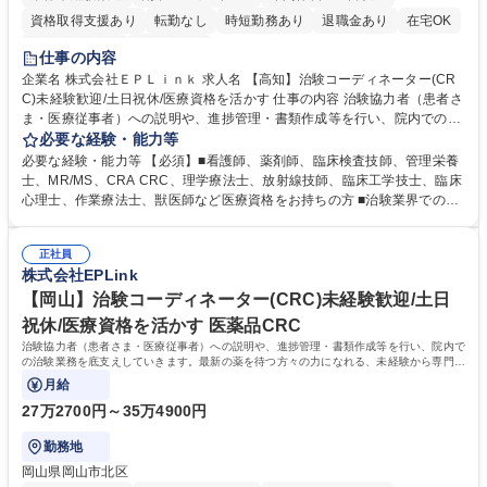
資格取得支援あり
転勤なし
時短勤務あり
退職金あり
在宅OK
完全週休2日制
土日祝休み
仕事の内容
企業名 株式会社ＥＰＬｉｎｋ 求人名 【高知】治験コーディネーター(CR
C)未経験歓迎/土日祝休/医療資格を活かす 仕事の内容 治験協力者（患者さ
ま・医療従事者）への説明や、進捗管理・書類作成等を行い、院内での治
験業務を底支えしていきます。最新の薬を待つ方々の力になれる、未経験
必要な経験・能力等
から専門性が身につく社会貢献度の高い仕事です。 ■治験協力者（患者さ
必要な経験・能力等 【必須】■看護師、薬剤師、臨床検査技師、管理栄養
ま・医療従事者）への説明 ■患者さまのスケジュール調整・管理、ヒアリ
士、MR/MS、CRA CRC、理学療法士、放射線技師、臨床工学技士、臨床
ング・服薬状況の確認 ■診察/検査への同席 ■医療従事者・依頼先への調
心理士、作業療法士、獣医師など医療資格をお持ちの方 ■治験業界での就
整、報告 ■症例報告書の作成支援 等 ※業務の6～7割は調整/事務業務とな
業経験をお持ちの方 【活かせる経験】院内スタッフや患者とのコミュニケ
り、各関係者の間で治験業務の円滑な進行をサポート。 ※コアタイム無の
ーション能力や、カルテを読む力、治験で行う検査内容や薬剤について補
フレックスタイム制/プライベートと仕事の両立もしやすい環境。育休復帰
正社員
足説明ができる点、などを活かしてご活躍頂けます。 【研修制度】入社後
株式会社EPLink
率は90%以上/育児補助支援金等も有 募集職種 【高知】治験コーディネー
は、約2週間のe-learning受講後に導入研修を5日間受けていただき、テス
ター(CRC)未経験歓迎/土日祝休/医療資格を活かす
トに合格後、OJTとなります。OJT期間は平均約3ヶ月ですが、個人の成長
【岡山】治験コーディネーター(CRC)未経験歓迎/土日
に合わせてサポートしていくためそれ以上になる方もいます。 学歴・資格
祝休/医療資格を活かす 医薬品CRC
学歴：大学院 大学 高専 短大 専修学校 語学力： 資格：看護師 臨床検査技
治験協力者（患者さま・医療従事者）への説明や、進捗管理・書類作成等を行い、院内で
師 薬剤師
の治験業務を底支えしていきます。最新の薬を待つ方々の力になれる、未経験から専門性
が身につく社会貢献度の高い仕事です。
月給
27万2700円～35万4900円
勤務地
岡山県岡山市北区