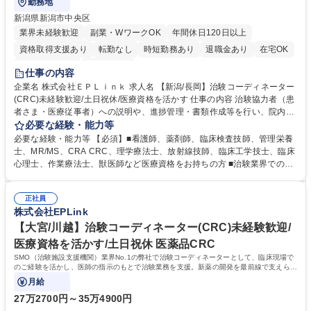
勤務地
新潟県新潟市中央区
業界未経験歓迎
副業・WワークOK
年間休日120日以上
資格取得支援あり
転勤なし
時短勤務あり
退職金あり
在宅OK
完全週休2日制
土日祝休み
仕事の内容
企業名 株式会社ＥＰＬｉｎｋ 求人名 【新潟/長岡】治験コーディネーター
(CRC)未経験歓迎/土日祝休/医療資格を活かす 仕事の内容 治験協力者（患
者さま・医療従事者）への説明や、進捗管理・書類作成等を行い、院内で
の治験業務を底支えしていきます。最新の薬を待つ方々の力になれる、未
必要な経験・能力等
経験から専門性が身につく社会貢献度の高い仕事です。 ■治験協力者（患
必要な経験・能力等 【必須】■看護師、薬剤師、臨床検査技師、管理栄養
者さま・医療従事者）への説明 ■患者さまのスケジュール調整・管理、ヒ
士、MR/MS、CRA CRC、理学療法士、放射線技師、臨床工学技士、臨床
アリング・服薬状況の確認 ■診察/検査への同席 ■医療従事者・依頼先への
心理士、作業療法士、獣医師など医療資格をお持ちの方 ■治験業界での就
調整、報告 ■症例報告書の作成支援 等 ※業務の6～7割は調整/事務業務と
業経験をお持ちの方 【活かせる経験】院内スタッフや患者とのコミュニケ
なり、各関係者の間で治験業務の円滑な進行をサポート。 ※コアタイム無
ーション能力や、カルテを読む力、治験で行う検査内容や薬剤について補
のフレックスタイム制/プライベートと仕事の両立もしやすい環境。育休復
正社員
足説明ができる点、などを活かしてご活躍頂けます。 【研修制度】入社後
株式会社EPLink
帰率は90%以上/育児補助支援金等も有 募集職種 【新潟/長岡】治験コーデ
は、約2週間のe-learning受講後に導入研修を5日間受けていただき、テス
ィネーター(CRC)未経験歓迎/土日祝休/医療資格を活かす
トに合格後、OJTとなります。OJT期間は平均約3ヶ月ですが、個人の成長
【大宮/川越】治験コーディネーター(CRC)未経験歓迎/
に合わせてサポートしていくためそれ以上になる方もいます。 学歴・資格
医療資格を活かす/土日祝休 医薬品CRC
学歴：大学院 大学 短大 専修学校 語学力： 資格：看護師 臨床検査技師 薬
SMO（治験施設支援機関）業界No.1の弊社で治験コーディネーターとして、臨床現場で
剤師
のご経験を活かし、医師の指示のもとで治験業務を支援。新薬の開発を最前線で支えられ
る、大変やりがいのある仕事です。
月給
27万2700円～35万4900円