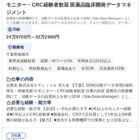
モニター・CRC経験者歓迎 医薬品臨床開発データマネ
ジメント
提携先の医療機関にて、治験データの品質向上を担うSDM（Site-Data-Manager）とし
てご活躍いただきます。EDCへのデータ入力やチェック、クエリー対応など、データ管
理業務を専門に行います。
月給
24万9700円～32万2900円
勤務地
千葉県船橋市
業界未経験歓迎
副業・WワークOK
年間休日120日以上
転勤なし
時短勤務あり
退職金あり
在宅OK
完全週休2日制
土日祝休み
仕事の内容
企業名 株式会社ＥＰＬｉｎｋ 求人名 【千葉】SDM(治験データ管理)/福利
厚生・研修充実/※モニター・CRC経験者歓迎 仕事の内容 提携先の医療機
関にて、治験データの品質向上を担うSDM（Site-Data-Manager）として
ご活躍いただきます。EDCへのデータ入力やチェック、クエリー対応な
必要な経験・能力等
ど、データ管理業務を専門に行います。 「Speed」と「Quality」ともに
必要な経験・能力等 【必須】いずれか満たす方 ■1年以上のモニター経験
向上させるために、GCPの知識の他、EDCと原資料（カルテやワークシ
者■1年以上のCRC経験者 ■製薬会社、CROで正社員として1年以上DM業
ート）の確認手順、データ固定までの流れなどを理解しているモニター経
務の経験がある方 【魅力】 ■担当する医療機関での業務となり出張はない
験を必須としています。 ■データチェック・入力、クエリー対応等を中心
ため、 腰を据えて長く働くことができます。 ■様々な製薬メーカーのプロ
に実施 ■適格性等のダブルチェックの実施 ■その他、医療機関のニーズに
トコールや、多様な疾患を扱うため、 CRAより取り扱うプロトコールの
合わせた被験者対応以外の業務を実施 募集職種 【千葉】SDM(治験データ
正社員
数や、触れる疾患の数が増加します 学歴・資格 学歴：大学院 大学 高専 短