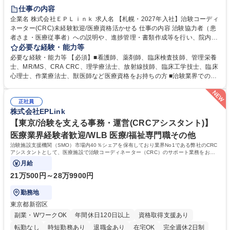
完全週休2日制
土日祝休み
仕事の内容
企業名 株式会社ＥＰＬｉｎｋ 求人名 【札幌・2027年入社】治験コーディ
ネーター(CRC)未経験歓迎/医療資格活かせる 仕事の内容 治験協力者（患
者さま・医療従事者）への説明や、進捗管理・書類作成等を行い、院内で
の治験業務を底支えしていきます。最新の薬を待つ方々の力になれる、未
必要な経験・能力等
経験から専門性が身につく社会貢献度の高い仕事です。 ■治験協力者（患
必要な経験・能力等 【必須】■看護師、薬剤師、臨床検査技師、管理栄養
者さま・医療従事者）への説明 ■患者さまのスケジュール調整・管理、ヒ
士、MR/MS、CRA CRC、理学療法士、放射線技師、臨床工学技士、臨床
アリング・服薬状況の確認 ■診察/検査への同席 ■医療従事者・依頼先への
心理士、作業療法士、獣医師など医療資格をお持ちの方 ■治験業界での就
調整、報告 ■症例報告書の作成支援 等 ※業務の6～7割は調整/事務業務と
業経験をお持ちの方 ※2027年4月1日入社可能な方を募集。 ■院内スタッ
なり、各関係者の間で治験業務の円滑な進行をサポート。 ※コアタイム無
フや患者との対話、カルテ読解、治験内容や薬剤の補足説明経験を活かせ
のフレックスタイム制/プライベートと仕事の両立もしやすい環境。育休復
正社員
ます。 ■研修は2週間のe-learningと5日間の導入研修、テスト合格後にOJ
株式会社EPLink
帰率は90%以上/育児補助支援金等も有 募集職種 【札幌・2027年入社】治
Tを開始。OJTは平均3ヶ月ですが、個人の成長に合わせ期間を調整し手厚
験コーディネーター(CRC)未経験歓迎/医療資格活かせる
くサポートするため、着実にステップアップ可能です。教育体制が整って
【東京/治験を支える事務・運営(CRCアシスタント)】
おり、安心感を持って業務に臨める環境です。 学歴・資格 学歴：大学院
医療業界経験者歓迎/WLB 医療/福祉専門職その他
大学 高専 短大 専修学校 語学力： 資格：看護師 臨床検査技師 薬剤師
治験施設支援機関（SMO）市場内40％シェアを保有しており業界No1である弊社のCRC
アシスタントとして、医療施設で治験コーディネーター（CRC）のサポート業務をお任
せします。
月給
21万500円～28万9900円
勤務地
東京都新宿区
副業・WワークOK
年間休日120日以上
資格取得支援あり
転勤なし
時短勤務あり
退職金あり
在宅OK
完全週休2日制