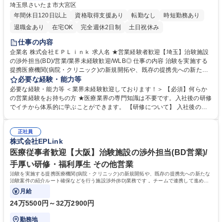
埼玉県さいたま市大宮区
年間休日120日以上
資格取得支援あり
転勤なし
時短勤務あり
退職金あり
在宅OK
完全週休2日制
土日祝休み
仕事の内容
企業名 株式会社ＥＰＬｉｎｋ 求人名 ★営業経験者歓迎【埼玉】治験施設
の渉外担当(BD)/営業/業界未経験歓迎/WLB◎ 仕事の内容 治験を実施する
提携医療機関(病院・クリニック)の新規開拓や、既存の提携先への新たな
治験案件の紹介ルート確保などを行う施設渉外(BD)業務です 。チームで
必要な経験・能力等
連携して進める営業スタイルです。 ■治験を実施できる医療機関の新規開
必要な経験・能力等 ＜業界未経験歓迎しております！＞ 【必須】何らか
拓 ■要件調査（治験に必要な条件などのヒアリング）■治験にご協力いた
の営業経験をお持ちの方 ★医療業界の専門知識は不要です。入社後の研修
だく医療機関の開拓 ■提携医療機関へ新規治験のご紹介 ■社内関係各部署
でイチから体系的に学ぶことができます。 【研修について】 入社後の研
との連絡、相談、情報共有 ■CRCからの要望を踏まえた医療機関への交渉
修期間は約3週間、その後は先輩社員についてOJTを通じて業務に慣れて
■書類作成・保管など 事業部・オフィス単位で日々コミュニケーションを
いただきます。 【当ポジションの魅力】 医療業界未経験から専門知識を
取りながら、チームで助け合って進めていくスタイルです。 募集職種 ★
正社員
身につけ、市場価値を高められます。 チームで連携しながら医療機関と長
株式会社EPLink
営業経験者歓迎【埼玉】治験施設の渉外担当(BD)/営業/業界未経験歓迎/W
期的な信頼関係を築くスタイルです。土日祝休みやフレックス制など、働
LB◎
きやすさも抜群の環境です。 学歴・資格 学歴：大学院 大学 高専 短大 専
医療従事者歓迎【大阪】治験施設の渉外担当(BD営業)/
修学校 語学力： 資格：
手厚い研修・福利厚生 その他営業
治験を実施する提携医療機関(病院・クリニック)の新規開拓や、既存の提携先への新たな
治験案件の紹介ルート確保などを行う施設渉外(BD)業務です 。チームで連携して進める
営業スタイルです。
月給
24万5500円～32万2900円
勤務地