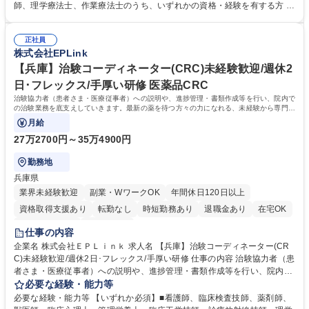
験者との面談、服薬状況の確認 ・診療、検査への同席 ・院内スタッフへ
師、理学療法士、作業療法士のうち、いずれかの資格・経験を有する方 ■
の連絡、調整 ・症例報告書の作成支援など ※業務の6～7割は事務業務と
CRCのご経験 ※管理栄養士資格保有者の方は、病院での栄養指導経験必
なります。【働きやすさ】コアタイム無のフレックスタイム制のためプラ
須 【魅力】医療従事者として培った院内スタッフや患者とのコミュニケー
イベートと仕事の両立もしやすい環境。育休からの復帰率は90%以上、育
正社員
ション能力、カルテを読む力、治験で行う検査内容や薬剤について補足説
株式会社EPLink
児補助支援金等もあります。 募集職種 【近畿/CRC(治験コーディネータ
明ができる点などを活かして、更なるスキルアップを目指せます。 【研修
ー)】看護師歓迎/研修制度充実で未経験でも安心
制度】約2週間のe-learning受講後に導入研修を5日間受けていただき、テ
【兵庫】治験コーディネーター(CRC)未経験歓迎/週休2
ストに合格後、個人の成長に合わせてOJTでサポートいたします。 学歴・
日･フレックス/手厚い研修 医薬品CRC
資格 学歴：大学院 大学 高専 短大 専修学校 語学力： 資格：看護師 臨床検
治験協力者（患者さま・医療従事者）への説明や、進捗管理・書類作成等を行い、院内で
査技師 薬剤師
の治験業務を底支えしていきます。最新の薬を待つ方々の力になれる、未経験から専門性
が身につく社会貢献度の高い仕事です。
月給
27万2700円～35万4900円
勤務地
兵庫県
業界未経験歓迎
副業・WワークOK
年間休日120日以上
資格取得支援あり
転勤なし
時短勤務あり
退職金あり
在宅OK
完全週休2日制
土日祝休み
仕事の内容
企業名 株式会社ＥＰＬｉｎｋ 求人名 【兵庫】治験コーディネーター(CR
C)未経験歓迎/週休2日･フレックス/手厚い研修 仕事の内容 治験協力者（患
者さま・医療従事者）への説明や、進捗管理・書類作成等を行い、院内で
の治験業務を底支えしていきます。最新の薬を待つ方々の力になれる、未
必要な経験・能力等
経験から専門性が身につく社会貢献度の高い仕事です。 【詳細】・治験に
必要な経験・能力等 【いずれか必須】■看護師、臨床検査技師、薬剤師、
参加する患者(被験者)さんへの試験内容の補助説明 ・被験者のスケジュー