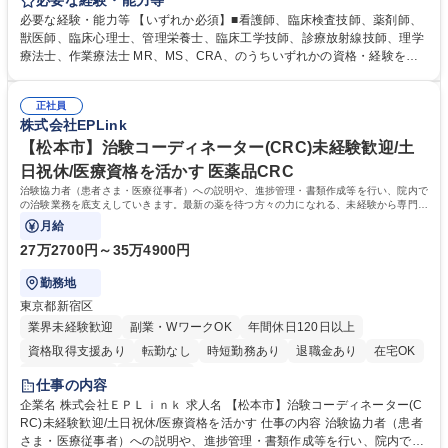
必要な経験・能力等
内での治験業務を底支えしていただきます。 【詳細】・治験に参加する患
必要な経験・能力等 【いずれか必須】■看護師、臨床検査技師、薬剤師、
者(被験者)さんへの試験内容の補助説明 ・被験者のスケジュール管理 ・被
獣医師、臨床心理士、管理栄養士、臨床工学技師、診療放射線技師、理学
験者との面談、服薬状況の確認 ・診療、検査への同席 ・院内スタッフへ
療法士、作業療法士 MR、MS、CRA、のうちいずれかの資格・経験を有
の連絡、調整 ・症例報告書の作成支援など ※業務の6～7割は事務業務と
する方■CRC経験者 ※管理栄養士資格保有者の方は、病院での栄養指導経
なります。【働きやすさ】コアタイム無のフレックスタイム制のためプラ
験必須 【働きやすさ】コアタイム無のフレックスタイム制のためプライベ
イベートと仕事の両立もしやすい環境。育休からの復帰率は90%以上、育
正社員
ートと仕事の両立もしやすい環境。（育休からの復帰率は90%以上）
株式会社EPLink
児補助支援金等もあります。 募集職種 【沖縄】治験コーディネーター(C
【活かせる経験】医療従事者として培った院内スタッフや患者とのコミュ
RC)医療従事者が活躍！/未経験歓迎/福利厚生◎
ニケーション能力、カルテを読む力、治験で行う検査内容や薬剤について
【松本市】治験コーディネーター(CRC)未経験歓迎/土
補足説明ができる点などを活かして、更なるスキルアップを目指せます。
日祝休/医療資格を活かす 医薬品CRC
学歴・資格 学歴：大学院 大学 高専 短大 専修学校 語学力： 資格：看護師
治験協力者（患者さま・医療従事者）への説明や、進捗管理・書類作成等を行い、院内で
薬剤師 臨床検査技師
の治験業務を底支えしていきます。最新の薬を待つ方々の力になれる、未経験から専門性
が身につく社会貢献度の高い仕事です。
月給
27万2700円～35万4900円
勤務地
東京都新宿区
業界未経験歓迎
副業・WワークOK
年間休日120日以上
資格取得支援あり
転勤なし
時短勤務あり
退職金あり
在宅OK
完全週休2日制
土日祝休み
仕事の内容
企業名 株式会社ＥＰＬｉｎｋ 求人名 【松本市】治験コーディネーター(C
RC)未経験歓迎/土日祝休/医療資格を活かす 仕事の内容 治験協力者（患者
さま・医療従事者）への説明や、進捗管理・書類作成等を行い、院内での