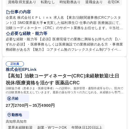
資格取得支援あり
転勤なし
時短勤務あり
退職金あり
在宅OK
完全週休2日制
土日祝休み
仕事の内容
企業名 株式会社ＥＰＬｉｎｋ 求人名 【東京/治験関連事務(CRCアシスタ
ント)】SMO業界最大手★充実した福利厚生◎ 仕事の内容 医療施設にて、
治験コーディネーター（CRC）のサポート業務をお任せします。※当社提
携医療機関内での業務がメインとなります。 ■治験検査関係準備（検査資
必要な経験・能力等
材管理、検体管理に係る事務処理一般業務） ■院内各部署への連絡調整 ■
必要な経験・能力等 【必須】医療現場での業務に興味をお持ちの方 【い
各種資料作成 ■EDC入力補助（カルテからのデータ入力業務など） ■治験
ずれか必須】・医療事務もしくは医療施設での業務経験のある方 ・事務業
事務局のサポート業務 ■モニタリング・監査の受け入れ準備および対応な
務経験がある方 【魅力】 コアタイム無のフレックスタイム制/プライベー
ど ※CRCアシスタントからCRCへのキャリアアップについては、CRCア
トと仕事の両立もしやすい環境。育休復帰率は90%以上/育児補助支援金
シスタントとして業務いただく中で、各個人の業務習得状況を見ながらキ
等も有 【研修】 OJTに加え、定例での集合研修や法改正に応じた臨時研
ャリアアップの可否を判断させていただきます。 募集職種 【東京/治験関
正社員
修を実施し、知識のアップデートを行います。また事例検討会を通じて経
株式会社EPLink
連事務(CRCアシスタント)】SMO業界最大手★充実した福利厚生◎
験値やスキルの共有を図り、全社的に均質な支援を行っています。 学歴・
資格 学歴：大学院 大学 高専 短大 専修学校 語学力： 資格：
【高知】治験コーディネーター(CRC)未経験歓迎/土日
祝休/医療資格を活かす 医薬品CRC
治験協力者（患者さま・医療従事者）への説明や、進捗管理・書類作成等を行い、院内で
の治験業務を底支えしていきます。最新の薬を待つ方々の力になれる、未経験から専門性
が身につく社会貢献度の高い仕事です。
月給
27万2700円～35万4900円
勤務地
高知県高知市
業界未経験歓迎
副業・WワークOK
年間休日120日以上