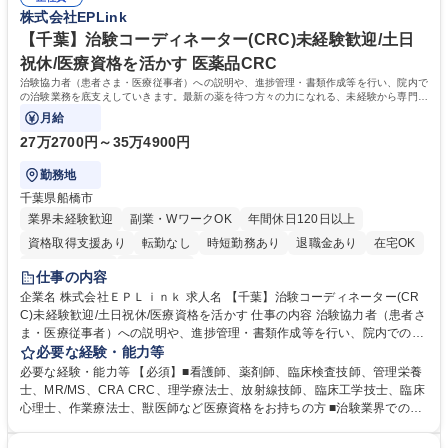
足説明ができる点、などを活かしてご活躍頂けます。 【研修制度】入社後
株式会社EPLink
率は90%以上/育児補助支援金等も有 募集職種 【東京】治験コーディネー
は、約2週間のe-learning受講後に導入研修を5日間受けていただき、テス
ター(CRC)未経験歓迎/土日祝休/医療資格を活かす
トに合格後、OJTとなります。OJT期間は平均約3ヶ月ですが、個人の成長
【千葉】治験コーディネーター(CRC)未経験歓迎/土日
に合わせてサポートしていくためそれ以上になる方もいます。 学歴・資格
祝休/医療資格を活かす 医薬品CRC
学歴：大学院 大学 高専 短大 専修学校 語学力： 資格：看護師 薬剤師 臨床
治験協力者（患者さま・医療従事者）への説明や、進捗管理・書類作成等を行い、院内で
検査技師
の治験業務を底支えしていきます。最新の薬を待つ方々の力になれる、未経験から専門性
が身につく社会貢献度の高い仕事です。
月給
27万2700円～35万4900円
勤務地
千葉県船橋市
業界未経験歓迎
副業・WワークOK
年間休日120日以上
資格取得支援あり
転勤なし
時短勤務あり
退職金あり
在宅OK
完全週休2日制
土日祝休み
仕事の内容
企業名 株式会社ＥＰＬｉｎｋ 求人名 【千葉】治験コーディネーター(CR
C)未経験歓迎/土日祝休/医療資格を活かす 仕事の内容 治験協力者（患者さ
ま・医療従事者）への説明や、進捗管理・書類作成等を行い、院内での治
験業務を底支えしていきます。最新の薬を待つ方々の力になれる、未経験
必要な経験・能力等
から専門性が身につく社会貢献度の高い仕事です。 ■治験協力者（患者さ
必要な経験・能力等 【必須】■看護師、薬剤師、臨床検査技師、管理栄養
ま・医療従事者）への説明 ■患者さまのスケジュール調整・管理、ヒアリ
士、MR/MS、CRA CRC、理学療法士、放射線技師、臨床工学技士、臨床
ング・服薬状況の確認 ■診察/検査への同席 ■医療従事者・依頼先への調
心理士、作業療法士、獣医師など医療資格をお持ちの方 ■治験業界での就
整、報告 ■症例報告書の作成支援 等 ※業務の6～7割は調整/事務業務とな
業経験をお持ちの方 【活かせる経験】院内スタッフや患者とのコミュニケ
り、各関係者の間で治験業務の円滑な進行をサポート。 ※コアタイム無の
ーション能力や、カルテを読む力、治験で行う検査内容や薬剤について補