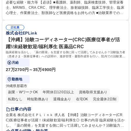
から専門性が身につく社会貢献度の高い仕事です。 ■治験協力者（患者さ
必要な経験・能力等 【必須】■看護師、薬剤師、臨床検査技師、管理栄養
ま・医療従事者）への説明 ■患者さまのスケジュール調整・管理、ヒアリ
士、MR/MS、CRA CRC、理学療法士、放射線技師、臨床工学技士、臨床
ング・服薬状況の確認 ■診察/検査への同席 ■医療従事者・依頼先への調
心理士、作業療法士、獣医師など医療資格をお持ちの方 ■治験業界での就
整、報告 ■症例報告書の作成支援 等 ※業務の6～7割は調整/事務業務とな
業経験をお持ちの方 【活かせる経験】院内スタッフや患者とのコミュニケ
り、各関係者の間で治験業務の円滑な進行をサポート。 ※コアタイム無の
ーション能力や、カルテを読む力、治験で行う検査内容や薬剤について補
フレックスタイム制/プライベートと仕事の両立もしやすい環境。育休復帰
正社員
足説明ができる点、などを活かしてご活躍頂けます。 【研修制度】入社後
株式会社EPLink
率は90%以上/育児補助支援金等も有 募集職種 【沖縄】治験コーディネー
は、約2週間のe-learning受講後に導入研修を5日間受けていただき、テス
ター(CRC)未経験歓迎/土日祝休/医療資格を活かす
トに合格後、OJTとなります。OJT期間は平均約3ヶ月ですが、個人の成長
【沖縄】治験コーディネーター(CRC)医療従事者が活
に合わせてサポートしていくためそれ以上になる方もいます。 学歴・資格
躍!/未経験歓迎/福利厚生 医薬品CRC
学歴：大学院 大学 高専 短大 専修学校 語学力： 資格：看護師 薬剤師 臨床
臨床経験を活かし、「薬の開発」を支援する側に回って活躍してみませんか？治験協力者
検査技師
（患者さま・医療従事者）への説明や、進捗管理・書類作成等を行い、院内での治験業務
を底支えしていただきます。
月給
27万2700円～35万4900円
勤務地
沖縄県那覇市
副業・WワークOK
年間休日120日以上
資格取得支援あり
転勤なし
時短勤務あり
退職金あり
在宅OK
完全週休2日制
土日祝休み
仕事の内容
企業名 株式会社ＥＰＬｉｎｋ 求人名 【沖縄】治験コーディネーター(CR
C)医療従事者が活躍！/未経験歓迎/福利厚生◎ 仕事の内容 臨床経験を活か
し、「薬の開発」を支援する側に回って活躍してみませんか？治験協力者
（患者さま・医療従事者）への説明や、進捗管理・書類作成等を行い、院