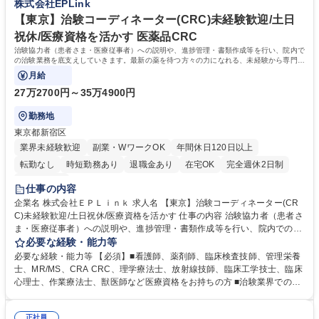
株式会社EPLink
管理)/福利厚生・研修充実/※モニター・CRC経験者歓迎
大 専修学校 語学力： 資格：
【東京】治験コーディネーター(CRC)未経験歓迎/土日
祝休/医療資格を活かす 医薬品CRC
治験協力者（患者さま・医療従事者）への説明や、進捗管理・書類作成等を行い、院内で
の治験業務を底支えしていきます。最新の薬を待つ方々の力になれる、未経験から専門性
が身につく社会貢献度の高い仕事です。
月給
27万2700円～35万4900円
勤務地
東京都新宿区
業界未経験歓迎
副業・WワークOK
年間休日120日以上
転勤なし
時短勤務あり
退職金あり
在宅OK
完全週休2日制
土日祝休み
仕事の内容
企業名 株式会社ＥＰＬｉｎｋ 求人名 【東京】治験コーディネーター(CR
C)未経験歓迎/土日祝休/医療資格を活かす 仕事の内容 治験協力者（患者さ
ま・医療従事者）への説明や、進捗管理・書類作成等を行い、院内での治
験業務を底支えしていきます。最新の薬を待つ方々の力になれる、未経験
必要な経験・能力等
から専門性が身につく社会貢献度の高い仕事です。 ■治験協力者（患者さ
必要な経験・能力等 【必須】■看護師、薬剤師、臨床検査技師、管理栄養
ま・医療従事者）への説明 ■患者さまのスケジュール調整・管理、ヒアリ
士、MR/MS、CRA CRC、理学療法士、放射線技師、臨床工学技士、臨床
ング・服薬状況の確認 ■診察/検査への同席 ■医療従事者・依頼先への調
心理士、作業療法士、獣医師など医療資格をお持ちの方 ■治験業界での就
整、報告 ■症例報告書の作成支援 等 ※業務の6～7割は調整/事務業務とな
業経験をお持ちの方 【活かせる経験】院内スタッフや患者とのコミュニケ
り、各関係者の間で治験業務の円滑な進行をサポート。 ※コアタイム無の
ーション能力や、カルテを読む力、治験で行う検査内容や薬剤について補
フレックスタイム制/プライベートと仕事の両立もしやすい環境。育休復帰
正社員