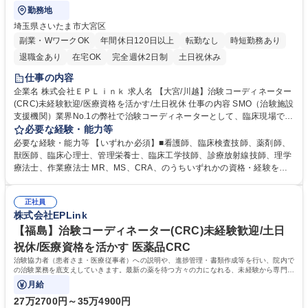
勤務地
埼玉県さいたま市大宮区
副業・WワークOK
年間休日120日以上
転勤なし
時短勤務あり
退職金あり
在宅OK
完全週休2日制
土日祝休み
仕事の内容
企業名 株式会社ＥＰＬｉｎｋ 求人名 【大宮/川越】治験コーディネーター
(CRC)未経験歓迎/医療資格を活かす/土日祝休 仕事の内容 SMO（治験施設
支援機関）業界No.1の弊社で治験コーディネーターとして、臨床現場での
ご経験を活かし、医師の指示のもとで治験業務を支援。新薬の開発を最前
必要な経験・能力等
線で支えられる、大変やりがいのある仕事です。 ■治験協力者（患者さ
必要な経験・能力等 【いずれか必須】■看護師、臨床検査技師、薬剤師、
ま・医療従事者）への説明 ■医療従事者・依頼先への調整、報告 ■患者さ
獣医師、臨床心理士、管理栄養士、臨床工学技師、診療放射線技師、理学
まのスケジュール調整・管理、ヒアリング・服薬状況の確認 ■診察/検査へ
療法士、作業療法士 MR、MS、CRA、のうちいずれかの資格・経験を有
の同席 ■症例報告書の作成支援 等 ※業務の6～7割は調整/事務業務とな
する方■CRC経験者 ※尚、管理栄養士資格保有者の方は、病院での栄養指
り、各関係者の間で治験業務の円滑な進行をサポート。 ※コアタイム無の
導経験を必須。 【研修制度】約2週間のe-learning受講後に導入研修を5日
フレックスタイム制/プライベートと仕事の両立もしやすい環境。育休復帰
正社員
間受けていただき、テストに合格後、OJTとなります。OJT期間は平均約3
株式会社EPLink
率は90%以上/育児補助支援金等も有 募集職種 【大宮/川越】治験コーディ
ヶ月。 【活かせる経験】院内スタッフや患者とのコミュニケーション能力
ネーター(CRC)未経験歓迎/医療資格を活かす/土日祝休
や、カルテを読む力、治験で行う検査内容や薬剤について補足説明ができ
【福島】治験コーディネーター(CRC)未経験歓迎/土日
る点、などを活かしてご活躍頂けます。 学歴・資格 学歴：大学院 大学 高
祝休/医療資格を活かす 医薬品CRC
専 短大 専修学校 語学力： 資格：看護師 薬剤師 臨床検査技師
治験協力者（患者さま・医療従事者）への説明や、進捗管理・書類作成等を行い、院内で
の治験業務を底支えしていきます。最新の薬を待つ方々の力になれる、未経験から専門性
が身につく社会貢献度の高い仕事です。
月給
27万2700円～35万4900円