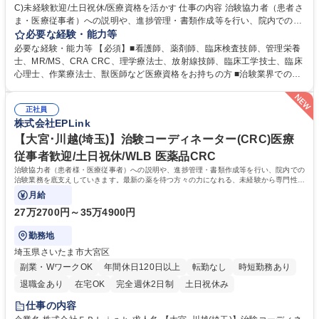
C)未経験歓迎/土日祝休/医療資格を活かす 仕事の内容 治験協力者（患者さ
ま・医療従事者）への説明や、進捗管理・書類作成等を行い、院内での治
験業務を底支えしていきます。最新の薬を待つ方々の力になれる、未経験
必要な経験・能力等
から専門性が身につく社会貢献度の高い仕事です。 ■治験協力者（患者さ
必要な経験・能力等 【必須】■看護師、薬剤師、臨床検査技師、管理栄養
ま・医療従事者）への説明 ■患者さまのスケジュール調整・管理、ヒアリ
士、MR/MS、CRA CRC、理学療法士、放射線技師、臨床工学技士、臨床
ング・服薬状況の確認 ■診察/検査への同席 ■医療従事者・依頼先への調
心理士、作業療法士、獣医師など医療資格をお持ちの方 ■治験業界での就
整、報告 ■症例報告書の作成支援 等 ※業務の6～7割は調整/事務業務とな
業経験をお持ちの方 【活かせる経験】院内スタッフや患者とのコミュニケ
り、各関係者の間で治験業務の円滑な進行をサポート。 ※コアタイム無の
ーション能力や、カルテを読む力、治験で行う検査内容や薬剤について補
フレックスタイム制/プライベートと仕事の両立もしやすい環境。育休復帰
正社員
足説明ができる点、などを活かしてご活躍頂けます。 【研修制度】入社後
株式会社EPLink
率は90%以上/育児補助支援金等も有 募集職種 【鴨川】治験コーディネー
は、約2週間のe-learning受講後に導入研修を5日間受けていただき、テス
ター(CRC)未経験歓迎/土日祝休/医療資格を活かす
トに合格後、OJTとなります。OJT期間は平均約3ヶ月ですが、個人の成長
【大宮･川越(埼玉)】治験コーディネーター(CRC)医療
に合わせてサポートしていくためそれ以上になる方もいます。 学歴・資格
従事者歓迎/土日祝休/WLB 医薬品CRC
学歴：大学院 大学 高専 短大 専修学校 語学力： 資格：看護師 臨床検査技
治験協力者（患者様・医療従事者）への説明や、進捗管理・書類作成等を行い、院内での
師 薬剤師
治験業務を底支えしていきます。最新の薬を待つ方々の力になれる、未経験から専門性が
身につく社会貢献度の高い仕事です。
月給
27万2700円～35万4900円
勤務地
埼玉県さいたま市大宮区
副業・WワークOK
年間休日120日以上
転勤なし
時短勤務あり
退職金あり
在宅OK
完全週休2日制
土日祝休み
仕事の内容