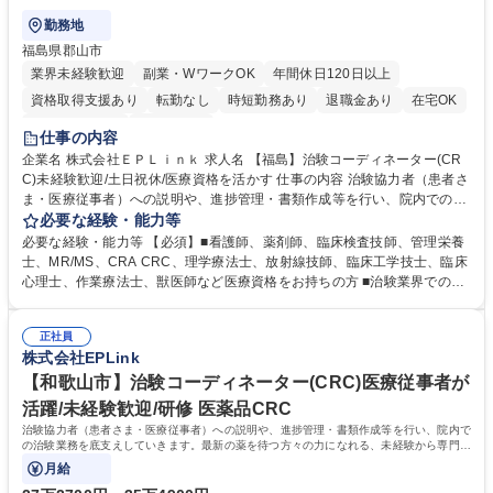
勤務地
福島県郡山市
業界未経験歓迎
副業・WワークOK
年間休日120日以上
資格取得支援あり
転勤なし
時短勤務あり
退職金あり
在宅OK
完全週休2日制
土日祝休み
仕事の内容
企業名 株式会社ＥＰＬｉｎｋ 求人名 【福島】治験コーディネーター(CR
C)未経験歓迎/土日祝休/医療資格を活かす 仕事の内容 治験協力者（患者さ
ま・医療従事者）への説明や、進捗管理・書類作成等を行い、院内での治
験業務を底支えしていきます。最新の薬を待つ方々の力になれる、未経験
必要な経験・能力等
から専門性が身につく社会貢献度の高い仕事です。 ■治験協力者（患者さ
必要な経験・能力等 【必須】■看護師、薬剤師、臨床検査技師、管理栄養
ま・医療従事者）への説明 ■患者さまのスケジュール調整・管理、ヒアリ
士、MR/MS、CRA CRC、理学療法士、放射線技師、臨床工学技士、臨床
ング・服薬状況の確認 ■診察/検査への同席 ■医療従事者・依頼先への調
心理士、作業療法士、獣医師など医療資格をお持ちの方 ■治験業界での就
整、報告 ■症例報告書の作成支援 等 ※業務の6～7割は調整/事務業務とな
業経験をお持ちの方 【活かせる経験】院内スタッフや患者とのコミュニケ
り、各関係者の間で治験業務の円滑な進行をサポート。 ※コアタイム無の
ーション能力や、カルテを読む力、治験で行う検査内容や薬剤について補
フレックスタイム制/プライベートと仕事の両立もしやすい環境。育休復帰
正社員
足説明ができる点、などを活かしてご活躍頂けます。 【研修制度】入社後
株式会社EPLink
率は90%以上/育児補助支援金等も有 募集職種 【福島】治験コーディネー
は、約2週間のe-learning受講後に導入研修を5日間受けていただき、テス
ター(CRC)未経験歓迎/土日祝休/医療資格を活かす
トに合格後、OJTとなります。OJT期間は平均約3ヶ月ですが、個人の成長
【和歌山市】治験コーディネーター(CRC)医療従事者が
に合わせてサポートしていくためそれ以上になる方もいます。 学歴・資格
活躍/未経験歓迎/研修 医薬品CRC
学歴：大学院 大学 高専 短大 専修学校 語学力： 資格：看護師 臨床検査技
治験協力者（患者さま・医療従事者）への説明や、進捗管理・書類作成等を行い、院内で
師 薬剤師
の治験業務を底支えしていきます。最新の薬を待つ方々の力になれる、未経験から専門性
が身につく社会貢献度の高い仕事です。
月給