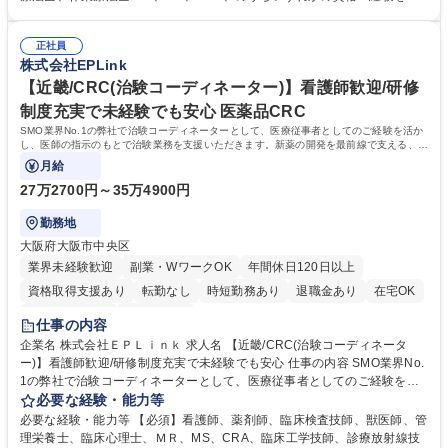
スタッフへの連絡、調整 ■症例報告書の作成支援など ※業務の6～7割は事
する方■CRC経験者 ※尚、管理栄養士資格保有者の方は、病院での栄養指
務業務となります。【働きやすさ】コアタイム無のフレックスタイム制の
導経験を必須。 【研修制度】約2週間のe-learning受講後に導入研修を5日
ためプライベートと仕事の両立もしやすい環境。育休からの復帰率は90%
正社員
間受けていただき、テストに合格後、OJTとなります。OJT期間は平均約3
株式会社EPLink
以上、育児補助支援金等もあります。 募集職種 【千葉】治験コーディネ
ヶ月。 【活かせる経験】院内スタッフや患者とのコミュニケーション能力
ーター(CRC)医療従事者歓迎/WLB◎/手厚い研修/土日祝休
や、カルテを読む力、治験で行う検査内容や薬剤について補足説明ができ
【近畿/CRC(治験コーディネーター)】看護師歓迎/研修
る点、などを活かしてご活躍頂けます。 学歴・資格 学歴：大学院 大学 高
制度充実で未経験でも安心 医薬品CRC
専 短大 専修学校 語学力： 資格：看護師 臨床検査技師 薬剤師
SMO業界No.1の弊社で治験コーディネーターとして、医療従事者としてのご経験を活か
し、医師の指示のもとで治験業務を支援いただきます。新薬の開発を最前線で支える、大
変やりがいのある仕事です。
月給
27万2700円～35万4900円
勤務地
大阪府大阪市中央区
業界未経験歓迎
副業・WワークOK
年間休日120日以上
資格取得支援あり
転勤なし
時短勤務あり
退職金あり
在宅OK
完全週休2日制
土日祝休み
仕事の内容
企業名 株式会社ＥＰＬｉｎｋ 求人名 【近畿/CRC(治験コーディネータ
ー)】看護師歓迎/研修制度充実で未経験でも安心 仕事の内容 SMO業界No.
1の弊社で治験コーディネーターとして、医療従事者としてのご経験を活
かし、医師の指示のもとで治験業務を支援いただきます。新薬の開発を最
必要な経験・能力等
前線で支える、大変やりがいのある仕事です。 ・治験に参加する患者(被
必要な経験・能力等 【必須】看護師、薬剤師、臨床検査技師、獣医師、管
験者)さんに対する試験内容の補助説明 ・被験者のスケジュール管理 ・被
理栄養士、臨床心理士、ＭＲ、MS、CRA、臨床工学技師、診療放射線技