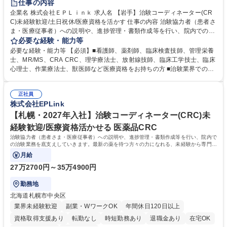
仕事の内容
企業名 株式会社ＥＰＬｉｎｋ 求人名 【岩手】治験コーディネーター(CR
C)未経験歓迎/土日祝休/医療資格を活かす 仕事の内容 治験協力者（患者さ
ま・医療従事者）への説明や、進捗管理・書類作成等を行い、院内での治
験業務を底支えしていきます。最新の薬を待つ方々の力になれる、未経験
必要な経験・能力等
から専門性が身につく社会貢献度の高い仕事です。 ■治験協力者（患者さ
必要な経験・能力等 【必須】■看護師、薬剤師、臨床検査技師、管理栄養
ま・医療従事者）への説明 ■患者さまのスケジュール調整・管理、ヒアリ
士、MR/MS、CRA CRC、理学療法士、放射線技師、臨床工学技士、臨床
ング・服薬状況の確認 ■診察/検査への同席 ■医療従事者・依頼先への調
心理士、作業療法士、獣医師など医療資格をお持ちの方 ■治験業界での就
整、報告 ■症例報告書の作成支援 等 ※業務の6～7割は調整/事務業務とな
業経験をお持ちの方 【活かせる経験】院内スタッフや患者とのコミュニケ
り、各関係者の間で治験業務の円滑な進行をサポート。 ※コアタイム無の
ーション能力や、カルテを読む力、治験で行う検査内容や薬剤について補
フレックスタイム制/プライベートと仕事の両立もしやすい環境。育休復帰
正社員
足説明ができる点、などを活かしてご活躍頂けます。 【研修制度】入社後
株式会社EPLink
率は90%以上/育児補助支援金等も有 募集職種 【岩手】治験コーディネー
は、約2週間のe-learning受講後に導入研修を5日間受けていただき、テス
ター(CRC)未経験歓迎/土日祝休/医療資格を活かす
トに合格後、OJTとなります。OJT期間は平均約3ヶ月ですが、個人の成長
【札幌・2027年入社】治験コーディネーター(CRC)未
に合わせてサポートしていくためそれ以上になる方もいます。 学歴・資格
経験歓迎/医療資格活かせる 医薬品CRC
学歴：大学院 大学 高専 短大 専修学校 語学力： 資格：看護師 臨床検査技
治験協力者（患者さま・医療従事者）への説明や、進捗管理・書類作成等を行い、院内で
師 薬剤師
の治験業務を底支えしていきます。最新の薬を待つ方々の力になれる、未経験から専門性
が身につく社会貢献度の高い仕事です。
月給
27万2700円～35万4900円
勤務地
北海道札幌市中央区
業界未経験歓迎
副業・WワークOK
年間休日120日以上
資格取得支援あり
転勤なし
時短勤務あり
退職金あり
在宅OK