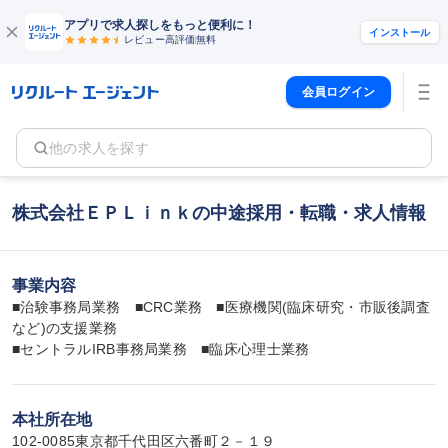
アプリで求人探しをもっと便利に！
インストール
レビュー高評価
無料
会員ログイン
他の求人を探す
株式会社ＥＰＬｉｎｋの中途採用・転職・求人情報
事業内容
■治験事務局業務　■CRC業務　■医療機関(臨床研究・市販後調査
など)の支援業務

■セントラルIRB事務局業務　■臨床心理士業務
本社所在地
102-0085東京都千代田区六番町２－１９