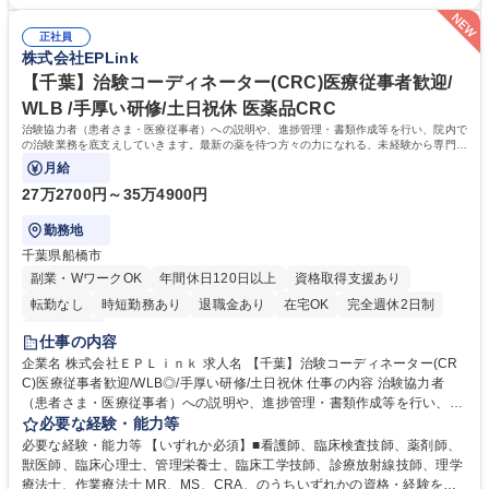
業経験をお持ちの方 【活かせる経験】院内スタッフや患者とのコミュニケ
なり、各関係者の間で治験業務の円滑な進行をサポート。 ※コアタイム無
ーション能力や、カルテを読む力、治験で行う検査内容や薬剤について補
のフレックスタイム制/プライベートと仕事の両立もしやすい環境。育休復
正社員
足説明ができる点、などを活かしてご活躍頂けます。 【研修制度】入社後
株式会社EPLink
帰率は90%以上/育児補助支援金等も有 募集職種 【大阪/京都】治験コーデ
は、約2週間のe-learning受講後に導入研修を5日間受けていただき、テス
ィネーター(CRC)未経験歓迎/土日祝休/医療資格を活かす
トに合格後、OJTとなります。OJT期間は平均約3ヶ月ですが、個人の成長
【千葉】治験コーディネーター(CRC)医療従事者歓迎/
に合わせてサポートしていくためそれ以上になる方もいます。 学歴・資格
WLB /手厚い研修/土日祝休 医薬品CRC
学歴：大学院 大学 高専 短大 専修学校 語学力： 資格：看護師 臨床検査技
治験協力者（患者さま・医療従事者）への説明や、進捗管理・書類作成等を行い、院内で
師 薬剤師
の治験業務を底支えしていきます。最新の薬を待つ方々の力になれる、未経験から専門性
が身につく社会貢献度の高い仕事です。
月給
27万2700円～35万4900円
勤務地
千葉県船橋市
副業・WワークOK
年間休日120日以上
資格取得支援あり
転勤なし
時短勤務あり
退職金あり
在宅OK
完全週休2日制
土日祝休み
仕事の内容
企業名 株式会社ＥＰＬｉｎｋ 求人名 【千葉】治験コーディネーター(CR
C)医療従事者歓迎/WLB◎/手厚い研修/土日祝休 仕事の内容 治験協力者
（患者さま・医療従事者）への説明や、進捗管理・書類作成等を行い、院
内での治験業務を底支えしていきます。最新の薬を待つ方々の力になれ
必要な経験・能力等
る、未経験から専門性が身につく社会貢献度の高い仕事です。 ■治験に参
必要な経験・能力等 【いずれか必須】■看護師、臨床検査技師、薬剤師、
加する患者(被験者)さんに対する試験内容の補助説明 ■被験者のスケジュ
獣医師、臨床心理士、管理栄養士、臨床工学技師、診療放射線技師、理学
ール管理 ■被験者との面談、服薬状況の確認 ■診療、検査への同席 ■院内
療法士、作業療法士 MR、MS、CRA、のうちいずれかの資格・経験を有