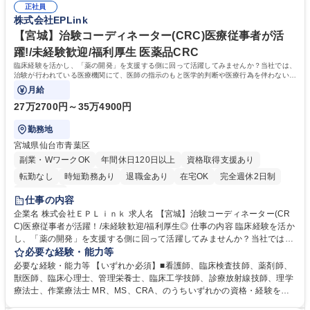
フレックスタイム制/プライベートと仕事の両立もしやすい環境。育休復帰
正社員
足説明ができる点、などを活かしてご活躍頂けます。 【研修制度】入社後
株式会社EPLink
率は90%以上/育児補助支援金等も有 募集職種 【千葉】治験コーディネー
は、約2週間のe-learning受講後に導入研修を5日間受けていただき、テス
ター(CRC)未経験歓迎/土日祝休/医療資格を活かす
トに合格後、OJTとなります。OJT期間は平均約3ヶ月ですが、個人の成長
【宮城】治験コーディネーター(CRC)医療従事者が活
に合わせてサポートしていくためそれ以上になる方もいます。 学歴・資格
躍!/未経験歓迎/福利厚生 医薬品CRC
学歴：大学院 大学 高専 短大 専修学校 語学力： 資格：看護師 臨床検査技
臨床経験を活かし、「薬の開発」を支援する側に回って活躍してみませんか？当社では、
師 薬剤師
治験が行われている医療機関にて、医師の指示のもと医学的判断や医療行為を伴わない治
験業務を支援いただきます。
月給
27万2700円～35万4900円
勤務地
宮城県仙台市青葉区
副業・WワークOK
年間休日120日以上
資格取得支援あり
転勤なし
時短勤務あり
退職金あり
在宅OK
完全週休2日制
土日祝休み
仕事の内容
企業名 株式会社ＥＰＬｉｎｋ 求人名 【宮城】治験コーディネーター(CR
C)医療従事者が活躍！/未経験歓迎/福利厚生◎ 仕事の内容 臨床経験を活か
し、「薬の開発」を支援する側に回って活躍してみませんか？当社では、
治験が行われている医療機関にて、医師の指示のもと医学的判断や医療行
必要な経験・能力等
為を伴わない治験業務を支援いただきます。 ■治験協力者（患者さま・医
必要な経験・能力等 【いずれか必須】■看護師、臨床検査技師、薬剤師、
療従事者）への説明 ■患者さまのスケジュール調整・管理、ヒアリング・
獣医師、臨床心理士、管理栄養士、臨床工学技師、診療放射線技師、理学
服薬状況の確認 ■診察/検査への同席 ■医療従事者・依頼先への調整、報告
療法士、作業療法士 MR、MS、CRA、のうちいずれかの資格・経験を有
■症例報告書の作成支援 等 ※業務の6～7割は調整/事務業務となり、各関
する方■CRC経験者 ※管理栄養士資格保有者の方は、病院での栄養指導経