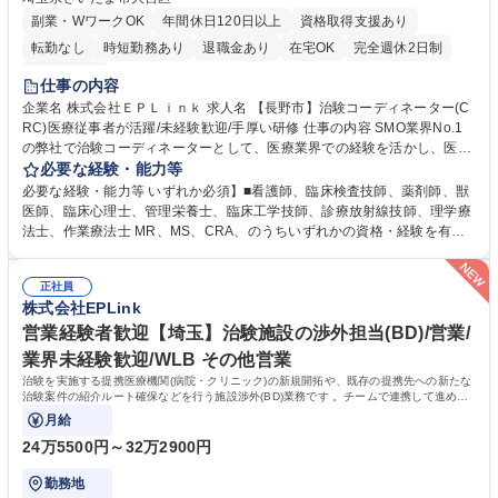
副業・WワークOK
年間休日120日以上
資格取得支援あり
転勤なし
時短勤務あり
退職金あり
在宅OK
完全週休2日制
土日祝休み
仕事の内容
企業名 株式会社ＥＰＬｉｎｋ 求人名 【長野市】治験コーディネーター(C
RC)医療従事者が活躍/未経験歓迎/手厚い研修 仕事の内容 SMO業界No.1
の弊社で治験コーディネーターとして、医療業界での経験を活かし、医師
の指示のもと治験業務を支援いただきます。新薬の開発を最前線で支え
必要な経験・能力等
る、大変やりがいのある仕事です。CRC未経験の方も活躍中！ ・治験に
必要な経験・能力等 いずれか必須】■看護師、臨床検査技師、薬剤師、獣
参加する患者(被験者)さんに対する試験内容の補助説明 ・被験者のスケジ
医師、臨床心理士、管理栄養士、臨床工学技師、診療放射線技師、理学療
ュール管理 ・被験者との面談、服薬状況の確認 ・診療、検査への同席 ・
法士、作業療法士 MR、MS、CRA、のうちいずれかの資格・経験を有す
院内スタッフへの連絡、調整 ・症例報告書の作成支援など ※業務の6～7
る方■CRC経験者 ※尚、管理栄養士資格保有者の方は、病院での栄養指導
割は事務業務となります。【働きやすさ】コアタイム無のフレックスタイ
経験を必須。 【活かせる経験】院内スタッフや患者とのコミュニケーショ
ム制のためプライベートと仕事の両立もしやすい環境。育休からの復帰率
正社員
ン能力や、カルテを読む力、治験で行う検査内容や薬剤について補足説明
株式会社EPLink
は90%以上、育児補助支援金等もあります。 募集職種 【長野市】治験コ
ができる点、などを活かしてご活躍頂けます。 【研修制度】約2週間のe-l
ーディネーター(CRC)医療従事者が活躍/未経験歓迎/手厚い研修
earning受講後に導入研修を5日間受けていただき、テストに合格後、OJT
営業経験者歓迎【埼玉】治験施設の渉外担当(BD)/営業/
となります。OJT期間は平均約3ヶ月。 学歴・資格 学歴：大学院 大学 高
業界未経験歓迎/WLB その他営業
専 短大 専修学校 語学力： 資格：看護師 薬剤師 臨床検査技師
治験を実施する提携医療機関(病院・クリニック)の新規開拓や、既存の提携先への新たな
治験案件の紹介ルート確保などを行う施設渉外(BD)業務です 。チームで連携して進める
営業スタイルです。
月給
24万5500円～32万2900円
勤務地