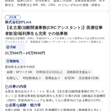
獣医師、臨床心理士、管理栄養士、臨床工学技師、診療放射線技師、理学
ル管理 ・被験者との面談、服薬状況の確認 ・診療、検査への同席 ・院内
療法士、作業療法士 MR、MS、CRA、のうちいずれかの資格・経験を有
スタッフへの連絡、調整 ・症例報告書の作成支援など ※業務の6～7割は
する方■CRC経験者 ※尚、管理栄養士資格保有者の方は、病院での栄養指
事務業務となります。【働きやすさ】コアタイム無のフレックスタイム制
導経験を必須。 【活かせる経験】院内スタッフや患者とのコミュニケーシ
のためプライベートと仕事の両立もしやすい環境。育休からの復帰率は9
正社員
ョン能力や、カルテを読む力、治験で行う検査内容や薬剤について補足説
株式会社EPLink
0%以上、育児補助支援金等もあります。 募集職種 【兵庫】治験コーディ
明ができる点、などを活かしてご活躍頂けます。 【研修制度】約2週間の
ネーター(CRC)未経験歓迎/週休2日･フレックス/手厚い研修
e-learning受講後に導入研修を5日間受けていただき、テストに合格後、O
【名古屋/治験関連事務(CRCアシスタント)】医療従事
JTとなります。OJT期間は平均約3ヶ月。 学歴・資格 学歴：大学院 大学
者歓迎/福利厚生も充実 その他事務
高専 短大 専修学校 語学力： 資格：看護師 臨床検査技師 薬剤師
治験施設支援機関（SMO）市場内40％シェアを保有しており業界No1である弊社のCRC
アシスタントとして、医療施設で治験コーディネーター（CRC）のサポート業務をお任
せします。
月給
21万500円～28万9900円
勤務地
愛知県名古屋市中村区
副業・WワークOK
年間休日120日以上
資格取得支援あり
転勤なし
時短勤務あり
退職金あり
在宅OK
完全週休2日制
土日祝休み
仕事の内容
企業名 株式会社ＥＰＬｉｎｋ 求人名 【名古屋/治験関連事務(CRCアシス
タント)】医療従事者歓迎/福利厚生も充実◎ 仕事の内容 治験施設支援機関
（SMO）市場内40％シェアを保有しており業界No1である弊社のCRCア
シスタントとして、医療施設で治験コーディネーター（CRC）のサポート
必要な経験・能力等
業務をお任せします。 ■治験検査関係準備（検査資材管理、検体管理に係
必要な経験・能力等 【必須】医療機関での業務経験（事務職等も含む）