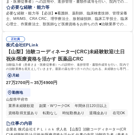
ま・医療従事者）への説明や、進捗管理・書類作成等を行い、院内での治
験業務を底支えしていきます。最新の薬を待つ方々の力になれる、未経験
必要な経験・能力等
から専門性が身につく社会貢献度の高い仕事です。 ■治験協力者（患者さ
必要な経験・能力等 【必須】■看護師、薬剤師、臨床検査技師、管理栄養
ま・医療従事者）への説明 ■患者さまのスケジュール調整・管理、ヒアリ
士、MR/MS、CRA CRC、理学療法士、放射線技師、臨床工学技士、臨床
ング・服薬状況の確認 ■診察/検査への同席 ■医療従事者・依頼先への調
心理士、作業療法士、獣医師など医療資格をお持ちの方 ■治験業界での就
整、報告 ■症例報告書の作成支援 等 ※業務の6～7割は調整/事務業務とな
業経験をお持ちの方 【活かせる経験】院内スタッフや患者とのコミュニケ
り、各関係者の間で治験業務の円滑な進行をサポート。 ※コアタイム無の
ーション能力や、カルテを読む力、治験で行う検査内容や薬剤について補
フレックスタイム制/プライベートと仕事の両立もしやすい環境。育休復帰
正社員
足説明ができる点、などを活かしてご活躍頂けます。 【研修制度】入社後
株式会社EPLink
率は90%以上/育児補助支援金等も有 募集職種 【姫路】治験コーディネー
は、約2週間のe-learning受講後に導入研修を5日間受けていただき、テス
ター(CRC)未経験歓迎/土日祝休/医療資格を活かす
トに合格後、OJTとなります。OJT期間は平均約3ヶ月ですが、個人の成長
【山梨】治験コーディネーター(CRC)未経験歓迎/土日
に合わせてサポートしていくためそれ以上になる方もいます。 学歴・資格
祝休/医療資格を活かす 医薬品CRC
学歴：大学院 大学 高専 短大 専修学校 語学力： 資格：看護師 臨床検査技
治験協力者（患者さま・医療従事者）への説明や、進捗管理・書類作成等を行い、院内で
師 薬剤師
の治験業務を底支えしていきます。最新の薬を待つ方々の力になれる、未経験から専門性
が身につく社会貢献度の高い仕事です。
月給
27万2700円～35万4900円
勤務地
山梨県甲府市
業界未経験歓迎
副業・WワークOK
年間休日120日以上
資格取得支援あり
転勤なし
時短勤務あり
退職金あり
在宅OK
完全週休2日制
土日祝休み
仕事の内容
企業名 株式会社ＥＰＬｉｎｋ 求人名 【山梨】治験コーディネーター(CR
C)未経験歓迎/土日祝休/医療資格を活かす 仕事の内容 治験協力者（患者さ