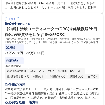
る事務処理一般業務） ■院内各部署への連絡調整 ■各種資料作成 ■EDC入
【歓迎】臨床試験経験者、CRC経験者 【魅力】担当施設にはよるもの
力補助（カルテからのデータ入力業務など） ■治験事務局のサポート業務
の、土日に休むこともでき、リフレッシュ休暇も取得できます。福利厚生
■モニタリング・監査の受け入れ準備および対応など ※入社後のご活躍に
制度が整っていることはもちろん、ワークライフバランスも整っており、
応じてCRCアシスタントからCRCへのキャリアアップも可能です。 募集
長期キャリアを築ける環境です。 【研修】OJTに加え、定例での集合研修
職種 【名古屋/治験関連事務(CRCアシスタント)】医療従事者歓迎/福利厚
正社員
や法改正に応じた臨時研修を実施し、知識のアップデートを行います。ま
株式会社EPLink
生も充実◎
た事例検討会を通じて経験値やスキルの共有を図り、全社的に均質な支援
を行っています。 学歴・資格 学歴：大学院 大学 高専 短大 専修学校 語学
【沖縄】治験コーディネーター(CRC)未経験歓迎/土日
力： 資格：
祝休/医療資格を活かす 医薬品CRC
治験協力者（患者さま・医療従事者）への説明や、進捗管理・書類作成等を行い、院内で
の治験業務を底支えしていきます。最新の薬を待つ方々の力になれる、未経験から専門性
が身につく社会貢献度の高い仕事です。
月給
27万2700円～35万4900円
勤務地
沖縄県那覇市
業界未経験歓迎
副業・WワークOK
年間休日120日以上
資格取得支援あり
転勤なし
時短勤務あり
退職金あり
在宅OK
完全週休2日制
土日祝休み
仕事の内容
企業名 株式会社ＥＰＬｉｎｋ 求人名 【沖縄】治験コーディネーター(CR
C)未経験歓迎/土日祝休/医療資格を活かす 仕事の内容 治験協力者（患者さ
ま・医療従事者）への説明や、進捗管理・書類作成等を行い、院内での治
験業務を底支えしていきます。最新の薬を待つ方々の力になれる、未経験
必要な経験・能力等