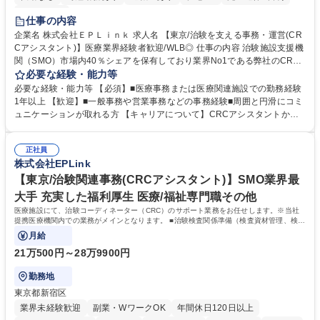
土日祝休み
仕事の内容
企業名 株式会社ＥＰＬｉｎｋ 求人名 【東京/治験を支える事務・運営(CR
Cアシスタント)】医療業界経験者歓迎/WLB◎ 仕事の内容 治験施設支援機
関（SMO）市場内40％シェアを保有しており業界No1である弊社のCRC
アシスタントとして、医療施設で治験コーディネーター（CRC）のサポー
必要な経験・能力等
ト業務をお任せします。 ■院内各部署への連絡調整 ■各種資料作成 ■EDC
必要な経験・能力等 【必須】■医療事務または医療関連施設での勤務経験
入力補助（カルテからのデータ入力業務など）■治験事務局のサポート業
1年以上 【歓迎】■一般事務や営業事務などの事務経験■周囲と円滑にコミ
務■モニタリング・監査の受け入れ準備および対応など ※施設によっては
ュニケーションが取れる方 【キャリアについて】CRCアシスタントからC
検査準備を中心に行う場合もあれば、CRCの網羅的なサポートを行う場合
RCへのキャリアアップについては、CRCアシスタントとして業務いただ
もございます。 【当ポジション魅力】■フレックスタイム制や、残業時間
く中で、各個人の業務習得状況を見ながらキャリアアップの可否を判断さ
は月20時間ほどと少なめのため、ワークライフバランスを実現できます。
正社員
せていただきます。 【研修】OJTに加え、定例での集合研修や法改正に応
株式会社EPLink
募集職種 【東京/治験を支える事務・運営(CRCアシスタント)】医療業界
じた臨時研修を実施し、知識のアップデートを行います。また事例検討会
経験者歓迎/WLB◎
を通じて経験値やスキルの共有を図り、全社的に均質な支援を行っていま
【東京/治験関連事務(CRCアシスタント)】SMO業界最
す。 学歴・資格 学歴：大学院 大学 高専 短大 専修学校 語学力： 資格：
大手 充実した福利厚生 医療/福祉専門職その他
医療施設にて、治験コーディネーター（CRC）のサポート業務をお任せします。※当社
提携医療機関内での業務がメインとなります。 ■治験検査関係準備（検査資材管理、検体
管理に係る事務処理一般業務）
月給
21万500円～28万9900円
勤務地
東京都新宿区
業界未経験歓迎
副業・WワークOK
年間休日120日以上