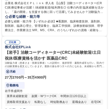
企業名 株式会社ＥＰＬｉｎｋ 求人名 【山梨】治験コーディネーター(CR
C)医療従事者が活躍！/未経験歓迎/福利厚生◎ 仕事の内容 臨床経験を活か
し、「薬の開発」を支援する側に回って活躍してみませんか？治験協力者
（患者さま・医療従事者）への説明や、進捗管理・書類作成等を行い、院
必要な経験・能力等
内での治験業務を底支えしていただきます。 新薬の開発を最前線で支えら
必要な経験・能力等 【いずれか必須】■看護師、臨床検査技師、薬剤師、
れる、大変やりがいのある仕事です。 【詳細】 ■治験協力者（患者さま・
獣医師、臨床心理士、管理栄養士、臨床工学技師、診療放射線技師、理学
医療従事者）への説明 ■患者さまのスケジュール調整・管理、ヒアリン
療法士、作業療法士 MR、MS、CRA、のうちいずれかの資格・経験を有
グ・服薬状況の確認 ■診察/検査への同席 ■医療従事者・依頼先への調整、
する方■CRC経験者 ※管理栄養士資格保有者の方は、病院での栄養指導経
報告 ■症例報告書の作成支援 等 ※業務の6～7割は調整/事務業務となり、
験必須 【働きやすさ】コアタイム無のフレックスタイム制のためプライベ
各関係者の間で治験業務の円滑な進行をサポート。 募集職種 【山梨】治
正社員
ートと仕事の両立もしやすい環境。（育休からの復帰率は90%以上）
株式会社EPLink
験コーディネーター(CRC)医療従事者が活躍！/未経験歓迎/福利厚生◎
【活かせる経験】医療従事者として培った院内スタッフや患者とのコミュ
ニケーション能力、カルテを読む力、治験で行う検査内容や薬剤について
【岩手】治験コーディネーター(CRC)未経験歓迎/土日
補足説明ができる点などを活かして、更なるスキルアップを目指せます。
祝休/医療資格を活かす 医薬品CRC
学歴・資格 学歴：大学院 大学 高専 短大 専修学校 語学力： 資格：看護師
治験協力者（患者さま・医療従事者）への説明や、進捗管理・書類作成等を行い、院内で
臨床検査技師 薬剤師
の治験業務を底支えしていきます。最新の薬を待つ方々の力になれる、未経験から専門性
が身につく社会貢献度の高い仕事です。
月給
27万2700円～35万4900円
勤務地
岩手県盛岡市
業界未経験歓迎
副業・WワークOK
年間休日120日以上
資格取得支援あり
転勤なし
時短勤務あり
退職金あり
在宅OK
完全週休2日制
土日祝休み