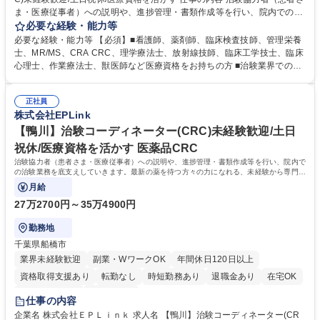
ま・医療従事者）への説明や、進捗管理・書類作成等を行い、院内での治
験業務を底支えしていきます。最新の薬を待つ方々の力になれる、未経験
必要な経験・能力等
から専門性が身につく社会貢献度の高い仕事です。 ■治験協力者（患者さ
必要な経験・能力等 【必須】■看護師、薬剤師、臨床検査技師、管理栄養
ま・医療従事者）への説明 ■患者さまのスケジュール調整・管理、ヒアリ
士、MR/MS、CRA CRC、理学療法士、放射線技師、臨床工学技士、臨床
ング・服薬状況の確認 ■診察/検査への同席 ■医療従事者・依頼先への調
心理士、作業療法士、獣医師など医療資格をお持ちの方 ■治験業界での就
整、報告 ■症例報告書の作成支援 等 ※業務の6～7割は調整/事務業務とな
業経験をお持ちの方 ※管理栄養士資格保有者の方は、病院での栄養指導経
り、各関係者の間で治験業務の円滑な進行をサポート。 ※コアタイム無の
験必須 【魅力】医療従事者として培った院内スタッフや患者とのコミュニ
フレックスタイム制/プライベートと仕事の両立もしやすい環境。育休復帰
正社員
ケーション能力、カルテを読む力、治験で行う検査内容や薬剤について補
株式会社EPLink
率は90%以上/育児補助支援金等も有 募集職種 【山梨】治験コーディネー
足説明ができる点などを活かして、更なるスキルアップを目指せます。
ター(CRC)未経験歓迎/土日祝休/医療資格を活かす
【研修制度】約2週間のe-learning受講後に導入研修を5日間受けていただ
【鴨川】治験コーディネーター(CRC)未経験歓迎/土日
き、テストに合格後、個人の成長に合わせてOJTでサポートいたします。
祝休/医療資格を活かす 医薬品CRC
学歴・資格 学歴：大学院 大学 高専 短大 専修学校 語学力： 資格：看護師
治験協力者（患者さま・医療従事者）への説明や、進捗管理・書類作成等を行い、院内で
臨床検査技師 薬剤師
の治験業務を底支えしていきます。最新の薬を待つ方々の力になれる、未経験から専門性
が身につく社会貢献度の高い仕事です。
月給
27万2700円～35万4900円
勤務地
千葉県船橋市
業界未経験歓迎
副業・WワークOK
年間休日120日以上
資格取得支援あり
転勤なし
時短勤務あり
退職金あり
在宅OK
完全週休2日制
土日祝休み
仕事の内容
企業名 株式会社ＥＰＬｉｎｋ 求人名 【鴨川】治験コーディネーター(CR