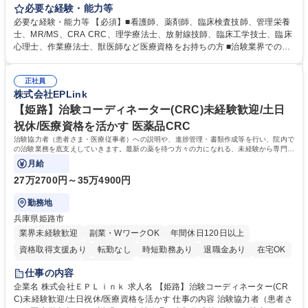
治験業務を底支えしていきます。最新の薬を待つ方々の力になれる、未経
必要な経験・能力等
験から専門性が身につく社会貢献度の高い仕事です。 ■治験協力者（患者
必要な経験・能力等 【必須】■看護師、薬剤師、臨床検査技師、管理栄養
さま・医療従事者）への説明 ■患者さまのスケジュール調整・管理、ヒア
士、MR/MS、CRA CRC、理学療法士、放射線技師、臨床工学技士、臨床
リング・服薬状況の確認 ■診察/検査への同席 ■医療従事者・依頼先への調
心理士、作業療法士、獣医師など医療資格をお持ちの方 ■治験業界での就
整、報告 ■症例報告書の作成支援 等 ※業務の6～7割は調整/事務業務とな
業経験をお持ちの方 ※管理栄養士資格保有者の方は、病院での栄養指導経
り、各関係者の間で治験業務の円滑な進行をサポート。 ※コアタイム無の
験必須 【魅力】医療従事者として培った院内スタッフや患者とのコミュニ
フレックスタイム制/プライベートと仕事の両立もしやすい環境。育休復帰
正社員
ケーションスキル、カルテを読む力、治験で行う検査内容や薬剤について
株式会社EPLink
率は90%以上/育児補助支援金等も有 募集職種 【松本市】治験コーディネ
補足説明ができる点などを活かして、更なるスキルアップを目指せます。
ーター(CRC)未経験歓迎/土日祝休/医療資格を活かす
【研修制度】約2週間のe-learning受講後に導入研修を5日間受けていただ
【姫路】治験コーディネーター(CRC)未経験歓迎/土日
き、テストに合格後、個人の成長に合わせてOJTでサポートいたします。
祝休/医療資格を活かす 医薬品CRC
学歴・資格 学歴：大学院 大学 高専 短大 専修学校 語学力： 資格：看護師
治験協力者（患者さま・医療従事者）への説明や、進捗管理・書類作成等を行い、院内で
薬剤師 臨床検査技師
の治験業務を底支えしていきます。最新の薬を待つ方々の力になれる、未経験から専門性
が身につく社会貢献度の高い仕事です。
月給
27万2700円～35万4900円
勤務地
兵庫県姫路市
業界未経験歓迎
副業・WワークOK
年間休日120日以上
資格取得支援あり
転勤なし
時短勤務あり
退職金あり
在宅OK
完全週休2日制
土日祝休み
仕事の内容
企業名 株式会社ＥＰＬｉｎｋ 求人名 【姫路】治験コーディネーター(CR
C)未経験歓迎/土日祝休/医療資格を活かす 仕事の内容 治験協力者（患者さ