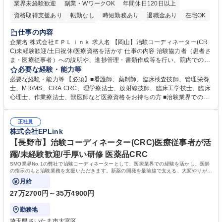
業界未経験歓迎
副業・WワークOK
年間休日120日以上
資格取得支援あり
転勤なし
時短勤務あり
退職金あり
在宅OK
完全週休2日制
土日祝休み
仕事の内容
企業名 株式会社ＥＰＬｉｎｋ 求人名 【岡山】治験コーディネーター(CR
C)未経験歓迎/土日祝休/医療資格を活かす 仕事の内容 治験協力者（患者さ
ま・医療従事者）への説明や、進捗管理・書類作成等を行い、院内での治
験業務を底支えしていきます。最新の薬を待つ方々の力になれる、未経験
必要な経験・能力等
から専門性が身につく社会貢献度の高い仕事です。 ■治験協力者（患者さ
必要な経験・能力等 【必須】■看護師、薬剤師、臨床検査技師、管理栄養
ま・医療従事者）への説明 ■患者さまのスケジュール調整・管理、ヒアリ
士、MR/MS、CRA CRC、理学療法士、放射線技師、臨床工学技士、臨床
ング・服薬状況の確認 ■診察/検査への同席 ■医療従事者・依頼先への調
心理士、作業療法士、獣医師など医療資格をお持ちの方 ■治験業界での就
整、報告 ■症例報告書の作成支援 等 ※業務の6～7割は調整/事務業務とな
業経験をお持ちの方 【活かせる経験】院内スタッフや患者とのコミュニケ
り、各関係者の間で治験業務の円滑な進行をサポート。 ※コアタイム無の
ーション能力や、カルテを読む力、治験で行う検査内容や薬剤について補
フレックスタイム制/プライベートと仕事の両立もしやすい環境。育休復帰
正社員
足説明ができる点、などを活かしてご活躍頂けます。 【研修制度】入社後
株式会社EPLink
率は90%以上/育児補助支援金等も有 募集職種 【岡山】治験コーディネー
は、約2週間のe-learning受講後に導入研修を5日間受けていただき、テス
ター(CRC)未経験歓迎/土日祝休/医療資格を活かす
トに合格後、OJTとなります。OJT期間は平均約3ヶ月ですが、個人の成長
【長野市】治験コーディネーター(CRC)医療従事者が活
に合わせてサポートしていくためそれ以上になる方もいます。 学歴・資格
躍/未経験歓迎/手厚い研修 医薬品CRC
学歴：大学院 大学 高専 短大 専修学校 語学力： 資格：看護師 薬剤師 臨床
SMO業界No.1の弊社で治験コーディネーターとして、医療業界での経験を活かし、医師
検査技師
の指示のもと治験業務を支援いただきます。新薬の開発を最前線で支える、大変やりがい
のある仕事です。CRC未経験の方も活躍中！
月給
27万2700円～35万4900円
勤務地
埼玉県さいたま市大宮区