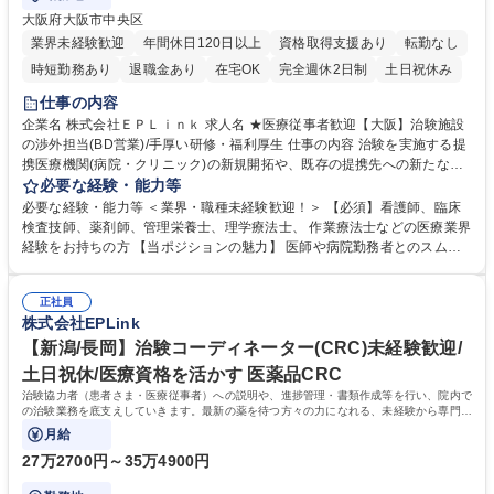
大阪府大阪市中央区
業界未経験歓迎
年間休日120日以上
資格取得支援あり
転勤なし
時短勤務あり
退職金あり
在宅OK
完全週休2日制
土日祝休み
仕事の内容
企業名 株式会社ＥＰＬｉｎｋ 求人名 ★医療従事者歓迎【大阪】治験施設
の渉外担当(BD営業)/手厚い研修・福利厚生 仕事の内容 治験を実施する提
携医療機関(病院・クリニック)の新規開拓や、既存の提携先への新たな治
験案件の紹介ルート確保などを行う施設渉外(BD)業務です 。チームで連
必要な経験・能力等
携して進める営業スタイルです。 ■治験を実施できる医療機関の新規開拓
必要な経験・能力等 ＜業界・職種未経験歓迎！＞ 【必須】看護師、臨床
■提携医療機関に対する治験案件の紹介・提案 ■治験事務局の支援業務や
検査技師、薬剤師、管理栄養士、理学療法士、 作業療法士などの医療業界
運営支援 ■関連書類の作成・保管、その他付随業務 ※医療機関の窓口を担
経験をお持ちの方 【当ポジションの魅力】 医師や病院勤務者とのスムー
います。社内のチームやCRC(治験コーディネーター)と協力し、丁寧に関
ズなコミュニケーション・治験計画書などの専門書類への理解・院内オペ
係性を深めていく営業です。医療現場の経験を活かして働けます！ 募集職
レーションを考慮した現実的な提案など、現場での肌感覚が最大の武器に
種 ★医療従事者歓迎【大阪】治験施設の渉外担当(BD営業)/手厚い研修・
正社員
なります！ 医療業界未経験から専門知識を身につけ、市場価値を高められ
株式会社EPLink
福利厚生
ます。土日祝休みやフレックス制など、働きやすさも抜群の環境です。 学
歴・資格 学歴：大学院 大学 高専 短大 専修学校 語学力： 資格：
【新潟/長岡】治験コーディネーター(CRC)未経験歓迎/
土日祝休/医療資格を活かす 医薬品CRC
治験協力者（患者さま・医療従事者）への説明や、進捗管理・書類作成等を行い、院内で
の治験業務を底支えしていきます。最新の薬を待つ方々の力になれる、未経験から専門性
が身につく社会貢献度の高い仕事です。
月給
27万2700円～35万4900円