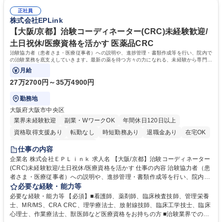
係者の間で治験業務の円滑な進行をサポート。 ※コアタイム無のフレック
験必須 【魅力】医療従事者として培った院内スタッフや患者とのコミュニ
スタイム制/プライベートと仕事の両立もしやすい環境。育休復帰率は9
正社員
ケーション能力、カルテを読む力、治験で行う検査内容や薬剤について補
株式会社EPLink
0%以上/育児補助支援金等も有 募集職種 【宮城】治験コーディネーター
足説明ができる点などを活かして、更なるスキルアップを目指せます。
(CRC)医療従事者が活躍！/未経験歓迎/福利厚生◎
【研修制度】約2週間のe-learning受講後に導入研修を5日間受けていただ
【大阪/京都】治験コーディネーター(CRC)未経験歓迎/
き、テストに合格後、個人の成長に合わせてOJTでサポートいたします 学
土日祝休/医療資格を活かす 医薬品CRC
歴・資格 学歴：大学院 大学 高専 短大 専修学校 語学力： 資格：看護師 臨
治験協力者（患者さま・医療従事者）への説明や、進捗管理・書類作成等を行い、院内で
床検査技師 薬剤師
の治験業務を底支えしていきます。最新の薬を待つ方々の力になれる、未経験から専門性
が身につく社会貢献度の高い仕事です。
月給
27万2700円～35万4900円
勤務地
大阪府大阪市中央区
業界未経験歓迎
副業・WワークOK
年間休日120日以上
資格取得支援あり
転勤なし
時短勤務あり
退職金あり
在宅OK
完全週休2日制
土日祝休み
仕事の内容
企業名 株式会社ＥＰＬｉｎｋ 求人名 【大阪/京都】治験コーディネーター
(CRC)未経験歓迎/土日祝休/医療資格を活かす 仕事の内容 治験協力者（患
者さま・医療従事者）への説明や、進捗管理・書類作成等を行い、院内で
の治験業務を底支えしていきます。最新の薬を待つ方々の力になれる、未
必要な経験・能力等
経験から専門性が身につく社会貢献度の高い仕事です。 ■治験協力者（患
必要な経験・能力等 【必須】■看護師、薬剤師、臨床検査技師、管理栄養
者さま・医療従事者）への説明 ■患者さまのスケジュール調整・管理、ヒ
士、MR/MS、CRA CRC、理学療法士、放射線技師、臨床工学技士、臨床
アリング・服薬状況の確認 ■診察/検査への同席 ■医療従事者・依頼先への
心理士、作業療法士、獣医師など医療資格をお持ちの方 ■治験業界での就
調整、報告 ■症例報告書の作成支援 等 ※業務の6～7割は調整/事務業務と