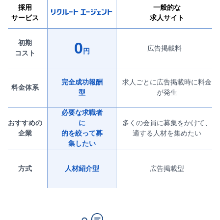
スカウトサービス
採用
一般的な
サービス
求人サイト
よくあるご質問
初期
0
広告掲載料
円
中途採用ノウハウ
コスト
お役立ちコンテンツ
完全成功報酬
求人ごとに広告掲載時に料金
料金体系
型
が発生
お電話でのお問い合わせ
0120-937-723
必要な求職者
おすすめの
に
多くの会員に募集をかけて、
受付時間：10時～12時、13時～18時(土日祝日を除く)
企業
的を絞って募
適する人材を集めたい
※正確を期すために録音しております
集したい
方式
人材紹介型
広告掲載型