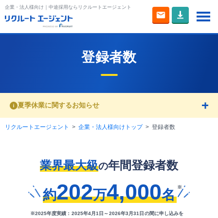
企業・法人様向け｜中途採用ならリクルートエージェント
トップ
登録者数
費用・料金
お試し人材検索
夏季休業に関するお知らせ
評判・強み
リクルートエージェント
企業・法人様向けトップ
登録者数
他サービスとの違い
業界最大級
年間登録者数
の
登録者数
202
4,000
約
万
名
採用管理システム
※
2025年度実績
：
2025年4月1日～2026年3月31日
の間に申し込みを