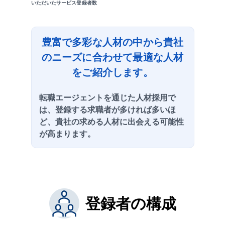
スカウトサービス
いただいたサービス登録者数
よくあるご質問
豊富で多彩な人材の中から貴社
中途採用ノウハウ
のニーズに合わせて最適な人材
をご紹介します。
お役立ちコンテンツ
転職エージェントを通じた人材採用で
お電話でのお問い合わせ
は、登録する求職者が多ければ多いほ
0120-937-723
ど、貴社の求める人材に出会える可能性
が高まります。
受付時間：10時～12時、13時～18時(土日祝日を除く)
※正確を期すために録音しております
登録者の構成