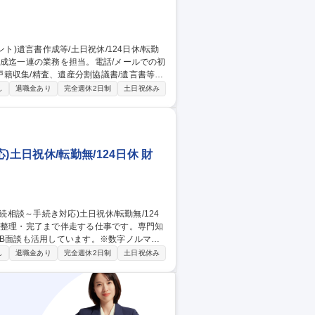
籍収集/精査、遺産分割協議書/遺言書等を
し
退職金あり
完全週休2日制
土日祝休み
士・弁護士と連携し、役割分担や進行調整
を担当。 他士業との連携で視野が広がり、
土日祝休/転勤無/124日休 財
EB面談も活用しています。※数字ノルマ等
し
退職金あり
完全週休2日制
土日祝休み
の内容や進め方をご説明し、実行。 ◆戸籍
一連の業務。案件ごとにグループ法人の税理
行政書士補助/