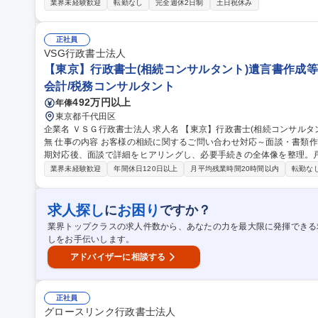
対策や、遺産分割協議書の作成、戸籍の収集・精査などの相続手続きの
業界未経験歓迎
転勤なし
完全週休2日制
土日祝休み
設業許可：建設業許可に関する、新規申請から経営事項審査等をサポー
務コンサルタントと協力し、医療法人設立支援、定款変更、各種届出業務な
【大阪市】行政書士 ★年休120日/スキル・キャリアアップ支援制度充
正社員
VSG行政書士法人
【東京】行政書士(相続コンサルタント)遺言書作成等/土
会計/税務コンサルタント
492万円以上
年俸
東京都千代田区
企業名 ＶＳＧ行政書士法人 求人名 【東京】行政書士(相続コンサルタント)遺言書作成等/土日祝休/124日休/転勤
無 仕事の内容 お客様の相続に関するご問い合わせ対応～面談・書類作成迄一連の業務を担当。電話/メールでの初
期対応後、面談で詳細をヒアリングし、必要手続きの全体像を整理。戸
作成。 税理士法人14,000社の顧客と年間3000件以上の相続税申告から派生する案件が多いです。相続税申告と連
業界未経験歓迎
年間休日120日以上
月平均残業時間20時間以内
転勤な
動した実務に触れられる点が特長です。グループ内の税理士・司法書
を行いながら案件を前に進めます。※1人当たり30～40件程度の案件
提案の引き出しが増える環境です。 募集職種 【東京】行政書士(相続コンサルタント)遺言書作成等/土日祝休/124
求人探し
お困り
に
ですか？
日休/転勤無
業界トップクラスの求人件数から、あなたの力を最大限に発揮できる
しをお手伝いします。
アドバイザーに相談する
正社員
グロースリンク行政書士法人