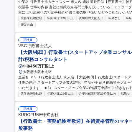
企業名 行政書士法人チェスター 求人名 経験者歓迎◎【行政書士】神戸/年間休日125日/完全週休2日/実働7h/相続
税業界 仕事の内容 当社は相続税を専門に取り扱っているチェスターグループの一角を担う行政書士事務所です。
主には相続周りの相続手続きや遺言書の取り扱いなどをご担当いただ
す。 【詳細】■相続手続き実務■相続手続きの審査■部下のマネジメント業務■提携先との連携業務をお任せしま
業界未経験歓迎
年間休日120日以上
資格取得支援あり
転勤なし
時短
す。行政書士法人チェスターの管理職候補として多岐にわたる経験を
服装自由
社HP経由のお問合せ、Gr法人からの紹介案件がメイン。依頼数は右
なし】 募集職種 経験者歓迎◎【行政書士】神戸/年間休日125日/完全
正社員
VSG行政書士法人
【大阪/梅田】行政書士(スタートアップ企業コンサルタ
計/税務コンサルタント
450万円以上
年俸
大阪府大阪市北区
企業名 ＶＳＧ行政書士法人 求人名 【大阪/梅田】行政書士(スタートアップ企業コンサルタント) 土日祝休/転勤無
仕事の内容 スタートアップ企業の許認可申請や手続き補助等をグルー
いただきます。 ■主にスタートアップ企業の許認可申請の手続きをお任せします。 税理士法人の1
客と年間3000件以上の新規会社設立から派生する、幅広い業務を担
業界未経験歓迎
年間休日120日以上
月平均残業時間20時間以内
転勤な
にて対応。面談にて詳細をヒアリング、許認可申請業務を担当。 【
業務】 ・各業界の許認可申請に関するサポート業務 ※1人約30～40
等、様々な起業に必要な許可申請 募集職種 【大阪/梅田】行政書士(スタートアップ企業コンサルタント) 土日祝
正社員
休/転勤無
KUROFUNE株式会社
【行政書士・実務経験者歓迎】在留資格管理のマネージ
般事務