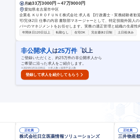
33万3000円～47万9000円
月給
愛知県名古屋市中区
企業名 ＫＵＲＯＦＵＮＥ株式会社 求人名 【行政書士・実務経験者歓迎】在留資格管理のマネージャー/リモート
可/完休2日 仕事の内容 書類部マネージャーとして、特定技能外国人の在留資格申請・更新業務の統括およびメン
バーのマネジメントをお任せします。実務の適正管理と組織の生産性
るポジションです。 ■書類部メンバー（事務スタッフ）のマネジメント・育成・進捗管理 ■「特定技能」在留資格
年間休日120日以上
転勤なし
在宅OK
完全週休2日制
土日祝休み
の申請・更新手続きに関する最終チェックおよび工程管理 ■「特定技
事務業務 募集職種 【行政書士・実務経験者歓迎】在留資格管理のマ
※
非公開求人
25
万件
は
以上
ご登録いただくと、約
25
万件の非公開求人から
ご希望に沿った求人をご紹介します。
※
2026年3月31日時点 ※求人数＝採用予定人数
登録して求人を紹介してもらう
正社員
正社員
株式会社日立医薬情報ソリューションズ
三井物産