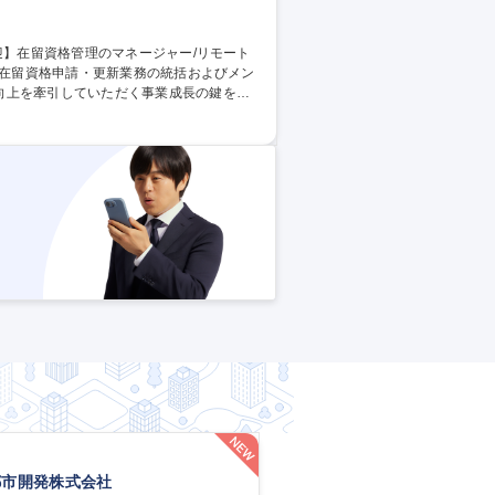
向上を牽引していただく事業成長の鍵を握
能」在留資格の四半期報告業務 ■その他社内
ネージャー/リモート可/完休2日
都市開発株式会社