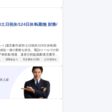
業務を幅広く代行していただきます。 ■建
トしていただきます。 ■医療法務全般：税
どをしていただきます。 募集職種
実★
日祝休/124日休/転勤無 財務/
籍収集/精査、遺産分割協議書/遺言書等を
し
退職金あり
完全週休2日制
土日祝休み
士・弁護士と連携し、役割分担や進行調整
を担当。 他士業との連携で視野が広がり、
求人探