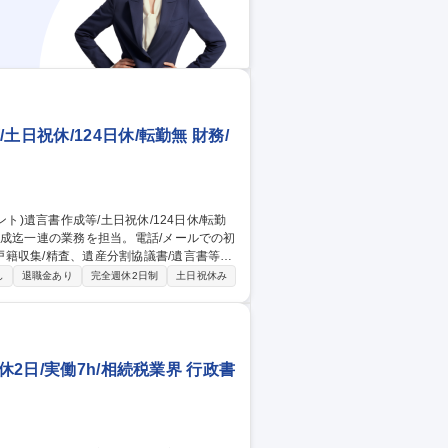
日祝休/124日休/転勤無 財務/
籍収集/精査、遺産分割協議書/遺言書等を
し
退職金あり
完全週休2日制
土日祝休み
士・弁護士と連携し、役割分担や進行調整
を担当。 他士業との連携で視野が広がり、
休2日/実働7h/相続税業界 行政書