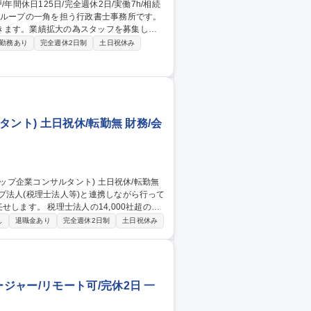
きます。業績拡大の為スタッフを募集しま
勤務あり
完全週休2日制
土日祝休み
積んでいただけます。 【案件獲得方法】自
肩上がりです。【業務内容変更の範囲：変更
週休2日/実働7h/相続税業界
ント) 土日祝休/転勤無 財務/会
プ法人(税理士法人等)と連携しながら行って
4,000社超の顧
当。お客様からの問い合わせに電話やメール
し
退職金あり
完全週休2日制
土日祝休み
スタートアップ企業に対する許認可取得支援
案件を担当 ※例：建設業、宅建業、古物営業
ャー/リモート可/完休2日 一