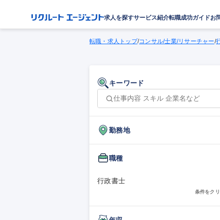
求人を探す
サービス紹介
転職成功ガイド
お
転職・求人トップ
/
コンサル/士業/リサーチャー
/
キーワード
勤務地
職種
行政書士
条件をクリ
年収