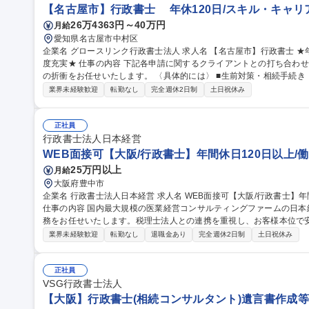
【名古屋市】行政書士 年休120日/スキル・キャリ
26万4363円～40万円
月給
愛知県名古屋市中村区
企業名 グロースリンク行政書士法人 求人名 【名古屋市】行政書士 ★年休120日/スキル・キャリアアップ支援制
度充実★ 仕事の内容 下記各申請に関するクライアントとの打ち合わせ、申請書等に関する書類作成、行政庁へと
の折衝をお任せいたします。 〈具体的には〉 ■生前対策・相続手続き：遺言書作成、任意後見契約書作成等の生
前対策や、遺産分割協議書の作成、戸籍の収集・精査などの相続手続き
業界未経験歓迎
転勤なし
完全週休2日制
土日祝休み
建設業許可：建設業許可に関する、新規申請から経営事項審査等をサポ
税務コンサルタントと協力し、医療法人設立支援、定款変更、各種届出業務
【名古屋市】行政書士 ★年休120日/スキル・キャリアアップ支援制度
正社員
行政書士法人日本経営
WEB面接可【大阪/行政書士】年間休日120日以上/
25万円以上
月給
大阪府豊中市
企業名 行政書士法人日本経営 求人名 WEB面接可【大阪/行政書士】年間休日120日以上/働きやすさ&福利厚生◎
仕事の内容 国内最大規模の医業経営コンサルティングファームの日
務をお任せいたします。税理士法人との連携を重視し、お客様本位で
います。 【具体的には】■遺言書の作成支援 ■民事信託の組成支援 ■遺言執行 ■相続手続き ■公益認定申請支援 ■
業界未経験歓迎
転勤なし
退職金あり
完全週休2日制
土日祝休み
その他行政に対する申請業務 募集職種 WEB面接可【大
正社員
VSG行政書士法人
【大阪】行政書士(相続コンサルタント)遺言書作成等/土