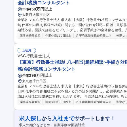
会計/税務コンサルタント
450万円以上
年俸
大阪府大阪市北区
企業名 ＶＳＧ行政書士法人 求人名 【大阪】行政書士(相続コンサルタント)遺言書作成等/土日祝休/124日休/転勤
無 仕事の内容 お客様の相続に関するご問い合わせ対応～面談・書類作成迄一連の業務を担当。電話/メールでの初
期対応後、面談で詳細をヒアリングし、必要手続きの全体像を整理。戸
作成。 税理士法人14,000社の顧客と年間3000件以上の相続税申告から派生する案件が多いです。相続税申告と連
業界未経験歓迎
年間休日120日以上
月平均残業時間20時間以内
転勤な
動した実務に触れられる点が特長です。グループ内の税理士・司法書
を行いながら案件を前に進めます。※1人当たり30～40件程度の案件
提案の引き出しが増える環境です。 募集職種 【大阪】行政書士(相続コンサルタント)遺言書作成等/土日祝休/124
正社員
日休/転勤無
VSG行政書士法人
【東京】行政書士補助/プレ担当(相続相談~手続き対応)
務/会計/税務コンサルタント
396万円以上
年俸
東京都千代田区
企業名 ＶＳＧ行政書士法人 求人名 【東京】行政書士補助/プレ担当(相続相談～手続き対応)土日祝休/転勤無/124
日休 仕事の内容 相続に不安を抱える方の話をお聞きし、必要手続きを整理・完了まで伴走する仕事です。専門知
識は入社後に段階的に習得いただきます。 ※面談は来社が約8割、W
無 ◆相続分野におけるお問い合わせへ電話/メール初期対応後、面談を通じて家族構成や財産状況/相談者が抱える
業界未経験歓迎
年間休日120日以上
月平均残業時間20時間以内
転勤な
不安や課題をヒアリング。情報を整理したうえで、必要な相続手続き
の収集/確認、遺産分割協議書作成、遺言書作成支援等相続に関わる
士/司法書士/弁護士と連携し、単独では完結しない内容もチームで対応します。 募集職種 【東京】
求人探し
入社まで
から
サポートします！
プレ担当(相続相談～手続き対応)土日祝休/転勤無/124日休
求人の紹介をはじめ、書類添削や面談対策