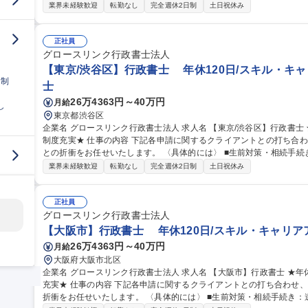
生前対策や、遺産分割協議書の作成、戸籍の収集・精査などの相続手
業界未経験歓迎
転勤なし
完全週休2日制
土日祝休み
す。 ■建設業許可：建設業許可に関する、新規申請から経営事項審査
全般：税務コンサルタントと協力し、医療法人設立支援、定款変更、各
集職種 【東京/江東区】行政書士 ★年休120日/スキル・キャリアア
正社員
グロースリンク行政書士法人
【東京/渋谷区】行政書士 年休120日/スキル・キ
日制
士
26万4363円～40万円
月給
し
東京都渋谷区
企業名 グロースリンク行政書士法人 求人名 【東京/渋谷区】行政書士 ★年休120日/スキル・キャリアアップ支援
制度充実★ 仕事の内容 下記各申請に関するクライアントとの打ち合わせ、申請書等に関する書類作成、行政庁へ
との折衝をお任せいたします。 〈具体的には〉 ■生前対策・相続手続き：遺言書作成、任意後見契約書作成等の
生前対策や、遺産分割協議書の作成、戸籍の収集・精査などの相続手
業界未経験歓迎
転勤なし
完全週休2日制
土日祝休み
す。 ■建設業許可：建設業許可に関する、新規申請から経営事項審査
全般：税務コンサルタントと協力し、医療法人設立支援、定款変更、各
集職種 【東京/渋谷区】行政書士 ★年休120日/スキル・キャリアア
正社員
グロースリンク行政書士法人
【大阪市】行政書士 年休120日/スキル・キャリア
26万4363円～40万円
月給
大阪府大阪市北区
企業名 グロースリンク行政書士法人 求人名 【大阪市】行政書士 ★年休120日/スキル・キャリアアップ支援制度
充実★ 仕事の内容 下記各申請に関するクライアントとの打ち合わせ、申請書等に関する書類作成、行政庁へとの
折衝をお任せいたします。 〈具体的には〉 ■生前対策・相続手続き：遺言書作成、任意後見契約書作成等の生前