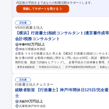
内定後の手続きまであなたの転職活動をサポートします。
登録してサポートを受ける
正社員
VSG行政書士法人
【横浜】行政書士(相続コンサルタント)遺言書作成等/土
会計/税務コンサルタント
492万円以上
年俸
神奈川県横浜市西区
企業名 ＶＳＧ行政書士法人 求人名 【横浜】行政書士(相続コンサルタント)遺言書作成等/土日祝休/124日休/転勤
無 仕事の内容 お客様の相続に関するご問い合わせ対応～面談・書類作成迄一連の業務を担当。電話/メールでの初
期対応後、面談で詳細をヒアリングし、必要手続きの全体像を整理。戸
作成。 税理士法人14,000社の顧客と年間3000件以上の相続税申告から派生する案件が多いです。相続税申告と連
業界未経験歓迎
年間休日120日以上
月平均残業時間20時間以内
転勤な
動した実務に触れられる点が特長です。グループ内の税理士・司法書
を行いながら案件を前に進めます。※1人当たり30～40件程度の案件
提案の引き出しが増える環境です。 募集職種 【横浜】行政書士(相続コンサルタント)遺言書作成等/土日祝休/124
正社員
日休/転勤無
行政書士法人チェスター
経験者歓迎 【行政書士】神戸/年間休日125日/完全週
士
30万円以上
月給
兵庫県神戸市中央区