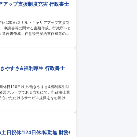
アアップ支援制度充実 行政書士
の業務を幅広く代行していただきます。 ■
ートしていただきます。 ■医療法務全般：
などをしていただきます。 募集職種
充実★
働きやすさ&福利厚生 行政書士
本経営グループである当社にて、行政書士業
安心いただけるサービス提供をを心掛けて
阪/行政書士】年間休日120日以上/働きやすさ&福利厚生◎
日祝休/124日休/転勤無 財務/