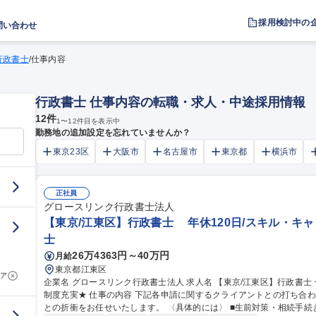
採用検討中の
問い合わせ
行政書士
/
仕事内容
行政書士 仕事内容の転職・求人・中途採用情報
12
件
1
〜
12
件目を表示中
勤務地の追加設定を忘れていませんか？
東京23区
大阪市
名古屋市
東京都
横浜市
正社員
グロースリンク行政書士法人
【東京/江東区】行政書士 年休120日/スキル・キ
士
26万4363円～40万円
月給
東京都江東区
ア
企業名 グロースリンク行政書士法人 求人名 【東京/江東区】行政書士 ★年休120日/スキル・キャリアアップ支援
制度充実★ 仕事の内容 下記各申請に関するクライアントとの打ち合わせ、申請書等に関する書類作成、行政庁へ
との折衝をお任せいたします。 〈具体的には〉 ■生前対策・相続手続き：遺言書作成、任意後見契約書作成等の