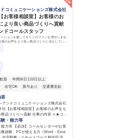
ンドコミュニケーションズ株式会社
【お客様相談室】お客様のお
により良い商品づくりへ貢献
ンドコールスタッフ
ケーションを通してキリンのファンを増やしませ
客様のお声をより良い商品づくりに活かしていく
なるお客様相談室でのお仕事です。
区
歓迎
年間休日120日以上
在宅OK
賞与あり
交通費支給
寮・社宅あり
内容
リンアンドコミュニケーションズ株式会社
野本社【お客様相談室】お客様のお声をも
りへ貢献 仕事の内容 ≪★コミ
ョンを通してキリンのファンを増やしま
経験・能力等
≫ お客様のお声をより良い商品づくりに
・能力等 【必須】コールセンターやお客
く上で、窓口となるお客様相談室でのお
務経験、PCが使える方（Word・Exce
】在宅勤務・リモートワーク相談可/月平