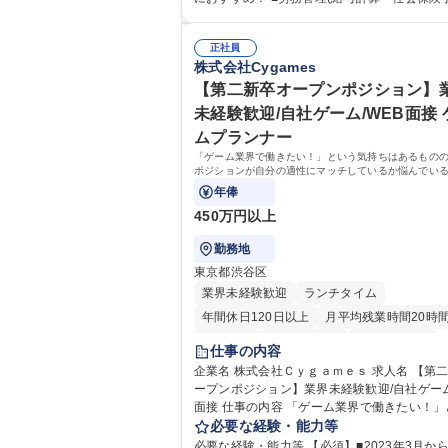
給与計算、社会保険対応、福利厚生管理、安
き・勤怠管理など)に関心があり主体的に取り
生、健康経営推進等をお任せします。ご経験
方 ※労務経験者は早期にご活躍いただけます。
て、休職者管理など、幅広く経験を積んでい
正社員
ームで仕事を推進できる方■将来はマネジメン
株式会社Cygames
ます。 ・将来的な広がり：総務・採用・教育
して活躍したい 【尚可】■人事、労務、採用
対応・経営企画等。 ★メンバーがマンツーマ
務のご経験 ■労務管理（給与計算・社会保険
【第二新卒オープンポジション】
寧に教えるため、ご経験が浅くても安心！幅
勤怠管理など）の経験 ■衛生管理者の資格を
未経験歓迎/自社ゲーム/WEB面接 
験を積みたい意欲がある方に最適な環境です。 募
方 学歴・資格 学歴：大学院 大学 高専 短大 専修学校
ムプランナー
職種 【総務・人事】未経験歓迎/日立グループ
高校 語学力： 資格：
営を支えるゼネラリストを目指す
「ゲーム業界で働きたい！」という気持ちはあるもの
ポジションが自分の適性にマッチしているか悩んでい
象となります！
年俸
450万円以上
勤務地
東京都渋谷区
業界未経験歓迎
ランチタイム
年間休日120日以上
月平均残業時間20時
転勤なし
未経験者歓迎
住宅手当あり
仕事の内容
経験者歓迎
完全週休2日制
企業名 株式会社Ｃｙｇａｍｅｓ 求人名 【第二新卒オ
ープンポジション】業界未経験歓迎/自社ゲーム
インセンティブあり
交通費支給
土日祝
面接 仕事の内容 「ゲーム業界で働きたい！」という
服装自由
昼食補助あり
第二新卒歓迎
気持ちはあるものの、どのポジションが自分
必要な経験・能力等
食事補助あり
にマッチしているか悩んでいる方が対象とな
必要な経験・能力等 【必須】■2023年3月から2