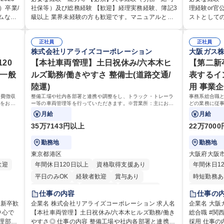
バランスよく担当し、ゆくゆくは制度改定などのコ
の業務をお
）卒業/
社保等）及び総務経験 【歓迎】経理実務経験、簿記3
理経験or
な
ア業務にも挑戦できる、やりがいある環境です。 ■勤
援が充実してお
ムなど
級以上 業界未経験の方も歓迎です。マニュアルと部
ストとして
ターな
怠管理、給与計算、社会保険手続き、年末調整等の
細】■管理
がある
内OJT体制があるため、即戦力として安心して始めら
係部署や東
たポジ
労務管理全般 ■入退社手続き、社内規定の改定や人事
に係る管理
れます。 【魅力・やりがい】森ビルGの安定基盤で
ケーションを図ってい
メコン
制度改定などのコア業務 ■社内イベントの企画運営や
正社員
運営、新宿
正社員
ンナー
労務から総務まで幅広く携われます。定型業務に留
携われる：
株式会社リアライズコーポレーション
大阪ガス
らの手
その他総務業務全般 ※労務と総務を1：1の割合でお
の管理運営
 デー
まらず、社内規定や人事制度の改定など会社のコア
や道路用地
には、
任せ。 入社後は部内のOJTを中心に、あなたの経験
や木造住宅
20
業務に挑戦できるため、自身の成長と組織への貢献
【本社車両管理】土日祝休み/六本木ヒ
部門など多
【第二新
をお待
に合わせて不足している部分はいつでも質問・相談
路に関する
度をダイレクトに実感できます。 残業少なめ、週1日
ロジェクト
 一般
ルズ勤務/働きやすさ 整備士(道路交通/
表するイ
できる環境が整っているため、安心して成長できま
事現場の見
リモート可など、ワークライフバランスを保ち長期
設置された
陸運)
用 事業
接
す。 募集職種 【森ビルG】人事・総務◆賞与5ヶ月
部門へ配属
活躍できる環境です。 「これまでの幅広い経験を活
管理運営を
◆年休120日◆残業少なめ◆リモート可
業務 募集職種 【都庁グループ】総合職（事務）◇残
会費徴収
整備工場や社内各部署と連携や調整をし、トラック・トレーラ
事務系総合職
かし、長期的なキャリアを築きたい」という前向き
極的に行っています。 学歴・
応をお任
ー等の車両管理等を行っていただきます。※営業所：主にお客
どの業務に従事
業月平均9時
な意欲と挑戦を全力で応援します。 学歴・資格 学
高専 短大 
などにも
様から返却された車両を速やかにメンテナンスし、次のお客様
事業部の勤労業
月給
月給
歴：大学院 大学 高専 短大 専修学校 高校 語学力： 資
にお貸し出しするための拠点
スタッフ、ル
格：日商簿記検定1級 日商簿記検定2級 日商簿記検定
35万7143円以上
22万700
3級
勤務地
勤務地
東京都港区
大阪府大阪
歓迎
年間休日120日以上
資格取得支援あり
年間休日1
平日のみOK
経験者歓迎
賞与あり
時短勤務あ
完全週休2日制
交通費支給
駅近5分以内
完全週休2
仕事の内容
仕事の
土日祝休み
土日祝休み
企業名 株式会社リアライズコーポレーション 求人名
企業名 大阪ガス株式会社
中心で
【本社車両管理】土日祝休み/六本木ヒルズ勤務/働き
総合職 #関
寮・社宅あ
やすさ◎ 仕事の内容 整備工場や社内各部署と連携や
採用 仕事の内容 事務系総合職として、人事総務、資