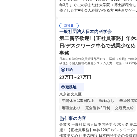
す！ 総合職（プランナー/データアナリストなど）、
年3月までに大学または大学院（博士課程含む
技術職（開発エンジニ ア/インフラエンジニア
修了した方■社会人経験がある方 ■映画やゲー
ど）、デザイン職（デザイナー/イラストレ ー
のコンテンツに親しみ、ビジネスとして興味
ど）等から、面接でご希望と適正にマッチし
方 《入社実績 例》 ・メーカー → プロジェクトマネ
ションをご案内いたします。ゲームやエンタ
正社員
ージャー ・ソーシャルゲーム → ゲームプラ
一般社団法人日本内科学会
テンツが大好きで、「ゲーム業界の未来を自
・通信 → ゲームエンジニア ・独立行政法人 →
で作りたい」「最高のコンテンツを作るため
タサイエンティスト 学歴・資格 学歴：大学院 大学
第二新卒歓迎!【正社員事務】年休1
何でもやる」という情熱に溢れた方のご応募
語学力： 資格：
日/デスクワーク中心で残業少なめ
ちしております。 募集職種 【第二新卒オープンポジ
事務
ション】業界未経験歓迎/自社ゲーム/WEB面
日本内科学会の会員管理部門にて、医師（会員）の年
や住所等個人情報の変更システム入力、電話・FAX対
せします。将来的には、各種委員会の運営事務局業務
月給
幅広く携わっていただきます。
23万円～27万円
勤務地
東京都文京区
年間休日120日以上
転勤なし
未経験者
退職金あり
完全週休2日制
交通費支給
土日祝休み
第二新卒歓迎
仕事の内容
企業名 一般社団法人日本内科学会 求人名 第二新卒歓
迎！【正社員事務】年休120日/デスクワーク
残業少なめ 仕事の内容 日本内科学会の会員管理部門