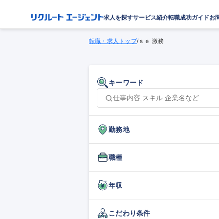
求人を探す
サービス紹介
転職成功ガイド
お
転職・求人トップ
/
ｓｅ 激務
キーワード
勤務地
職種
年収
こだわり条件