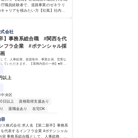
任せいたします。研修制度やキャリア支
官公庁職員経験者で、道路事業のゼネラリ
ります！ ※下記業務詳細 【業務詳
のキャリアを積みたい方【社風】社内関
部門：広報、人事、経理など当公社の運営
京都と連携が必要なため綿密にコミュニ
業務 ■収益部門：駐車場の新規開拓、管理
ます。 【業務の魅力】■幅広く
駅西口広場の「イベントコーナー」など
総合職（事務）では、駐車場の管理運営
株式会社
 ■道路部門：整備の急がれる骨格幹線道路
の取得、公益財団法人の中枢を担う管理
密集地域の特定整備路線の用地取得、道
岐に渡る業務を経験できます。 ■様々なプ
卒】事務系総合職 #関西を代
普及啓発事業、都内の道路施設や道路工
：駐車場事業の他、新宿駅西口広場内に
ンフラ企業 #ポテンシャル採
学ツアー事業 ※入社後は上記いずれかの
照明を兼ねた広告「ブライトサイン」の
企画
。※業務内容変更の範囲：会社の定める
行うなど、事業収益を生み出す活動を積
として、人事総務、資源海外、事業企画、営業な
資格 学歴：大学院 大学
していただきます。 【業務内容の一例】■所属
間未満／有給年平均16日取得
専修学校 高校 語学力： 資格：
務 ■海外に関係する各種業務 ■営業部門の企画
ート営業
0円以上
市中央区
20日以上
資格取得支援あり
り
退職金あり
在宅OK
日制
交通費支給
駅近5分以内
内容
服装自由
第二新卒歓迎
 求人名 【第二新卒】事務系
西を代表するインフラ企業 #ポテンシャル
り
食事補助あり