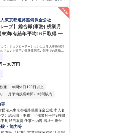
を、企業活動に活かしています。お客様
の研修】着任から1か
迅速かつ誠意をもって対応、情報提供す
応のOJTを中心に実施し、電話対応に慣れ
グループ内活動に反映しています。 【具
ール・手紙のOJTを実施する予定です。独
法人東京都道路整備保全公社
電話応対、メール、お手紙対応、ご指摘
もしっかりフォローする体制を整えてい
書作成、有人チャットボット対応など。
安心ください。 【当社について】キリン
ループ】総合職(事務) 残業月
件数】■電話：月間一人当たり平均100
広報機能を担う会社として、お客様との
間未満/有給年平均16日取得 一
手紙：同上40件前後 募集職種 中野
切にし、磨き上げたホスピタリティを込
様相談室】お客様のお声をもとにより良
ニケーションをとりながら広報関連業務
りへ貢献
として、ジョブローテーションによる人事経理部
 学歴：大学院 大学
等のフロント部門の部署等幅広い部署での業務を
専修学校 高校 語学力： 資格：
ます。研修制度やキャリア支援が充実しておりま
務詳細
0円～30万円
区
歓迎
年間休日120日以上
り
月平均残業時間20時間以内
住宅手当あり
経験者歓迎
内容
退職金あり
賞与あり
財団法人東京都道路整備保全公社 求人名
ープ】総合職（事務）◇残業月平均9時間
日制
交通費支給
駅近5分以内
取得 仕事の内容 当社の総合職
当あり
食事補助あり
ョブローテーションによる人事経理部門
経験・能力等
等のフロント部門の部署等幅広い部署で
能力等 【歓迎】営業経験or総務/人事/経