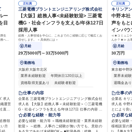
正社員
正社員
ズ
三菱電機プラントエンジニアリング株式会社
キリンア
ルー
【大阪】総務人事<未経験歓迎> 三菱電
中野本社
を目
機G・社会インフラを支える/年休127日
声をもと
採用人事
インバウ
利厚生
総務・人事領域を中心に、これまでのご経験に応じて幅広くお
≪★コミュニ
業務へ守
任せします。 ＜具体的には＞
んか？★≫ お
せます。
上で、窓口と
月給
月給
29万5000円～33万5000円
30万円
勤務地
勤務地
大阪府大阪市北区
東京都中野
業界未経験歓迎
年間休日120日以上
業界未経験
資格取得支援あり
未経験者歓迎
退職金あり
住宅手当あり
時短勤務あり
経験者歓迎
土日祝休み
仕事の内容
仕事の
退職金あり
在宅OK
賞与あり
人
企業名 三菱電機プラントエンジニアリング株式会社
企業名 キ
組織運営
日制
求人名 【大阪】総務人事＜未経験歓迎＞◇三菱電機
完全週休2日制
交通費支給
駅近5分以内
求人名 中
G・社会インフラを支える/年休127日 仕事の内容 総
とにより良い商品づく
土日祝休み
服装自由
寮・社宅あり
利厚生
務・人事領域を中心に、これまでのご経験に応じて
必要な経験・能力等
ュニケーシ
必要な
食事補助あり
用・教
幅広くお任せします。 ＜具体的には＞ ・総務/人事労
せんか？★
総務領
必要な経験・能力等 ＜職種未経験歓迎・業界未経験
必要な経験
ゼネラ
務（給与・社保・勤怠管理など） ・採用・教育研修
活かしてい
たい方
歓迎＞ ～総務、人事のご経験が無い方でも、意欲の
様相談室の業
・福利厚生運用 など ※基本的には事務所勤務です
仕事です。 日々お客様からいただくキリングループ
ある方であれば未経験OK～ ■歓迎条件：総務、人事
l）【働き方