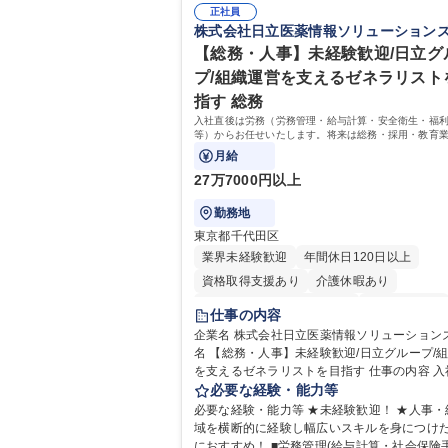
正社員
株式会社日立医薬情報ソリューション
【総務・人事】未経験歓迎/日立グ
プ/組織運営を支えるゼネラリスト
指す 総務
入社直後は労務（労務管理・給与計算・安全衛生・福
等）からお任せいたします。将来は総務・採用・教育
備範囲を広げ、組織運営を支えるゼネラリストをめざ
月給
27万7000円以上
勤務地
東京都千代田区
業界未経験歓迎
年間休日120日以上
資格取得支援あり
介護休暇あり
月平均残業時間20時間以内
未経験者歓迎
仕事の内容
住宅手当あり
時短勤務あり
退職金あり
企業名 株式会社日立医薬情報ソリューションズ 求
名 【総務・人事】未経験歓迎/日立グループ/
在宅OK
賞与あり
育休あり
完全週休2
を支えるゼネラリストを目指す 仕事の内容 入社直後
交通費支給
土日祝休み
寮・社宅あり
は労務（労務管理・給与計算・安全衛生・福
必要な経験・能力等
等）からお任せいたします。将来は総務・採
必要な経験・能力等 ★未経験歓迎！ ★人事・
育業務へ守備範囲を広げ、組織運営を支える
域を横断的に経験し幅広いスキルを身につけ
リストをめざせます。 ・初期業務：労働時間管理、
におすすめ！ ■労務管理(給与計算・社会保険手続