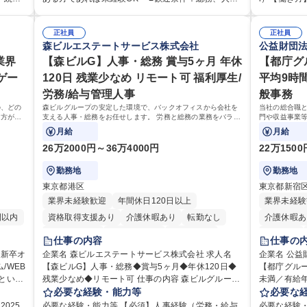
全衛
が、採用や教育等の業務内容により、関西圏以外へ
へのご意見
組める
のご経験をお持ちの方（業界不問） ■求める人物
均残業7～8時間程度 【入社後
に応じ
の日帰り・宿泊を伴う国内出張もございます。 ※担
からの声に
 ■チ
像：・社内外の関係各部門との調整を率先して行
月は電話対
ただき
当業務を持ちつつ、お互いに助け合いながら、総務
正社員
るとともに
正社員
ト職と
い、業務を円滑に遂行できる協調性やコミュニケー
た段階でメ
森ビルエステートサービス株式会社
公益財団
・税務
部という組織として協力しながら進める体制です。
体的には】
、教育業
ション能力を持っている方 ・人事総務領域に興味が
り立ち以降
ンで丁
募集職種 【大阪】総務人事＜未経験歓迎＞◇三菱電
品調査報告
手続き・
業界
ありゼネラリスト志向をお持ちの方 学歴・資格 学
【森ビルG】人事・総務 賞与5ヶ月 年休
ますのでご
【都庁グ
広く経
機G・社会インフラを支える/年休127日
【1日の対応
お持ちの
歴：大学院 大学 語学力： 資格：
グループの
ゲー
120日 残業少なめ リモート可 福利厚生/
平均9時
集
件前後■メール・
出会いを大
労務/給与管理人事
般事務
/組織運
本社【お客
めてコミュ
い商品づく
の、どの
森ビルグループの安定した環境で、バックオフィスから会社を
当社の総合職
を行っております。 学歴・資格
る方が対
支える人事・総務をお任せします。 労務と総務の業務をバラン
門や収益事業
高専 短大 
スよく担当し、ゆくゆくは制度改定などのコア業務にも挑戦で
お任せいたし
月給
月給
きる、やりがいある環境です。
す！ ※下記業
26万2000円～36万4000円
22万150
勤務地
勤務地
東京都港区
東京都新宿
業界未経験歓迎
年間休日120日以上
業界未経験
間以内
資格取得支援あり
介護休暇あり
転勤なし
介護休暇あ
未経験者歓迎
時短勤務あり
経験者歓迎
転勤なし
仕事の内容
仕事の
退職金あり
在宅OK
賞与あり
育休あり
研修あり
企業名 森ビルエステートサービス株式会社 求人名
企業名 公益
/WEB
休み
【森ビルG】人事・総務◆賞与5ヶ月◆年休120日◆
完全週休2日制
交通費支給
長期歓迎
【都庁グル
完全週休2
残業少なめ◆リモート可 仕事の内容 森ビルグループ
未満／有給年平均16日
駅近5分以内
土日祝休み
資格取得手
の適性
の安定した環境で、バックオフィスから会社を支え
必要な経験・能力等
として、ジ
必要な
りま
る人事・総務をお任せします。 労務と総務の業務を
や収益事業
025
必要な経験・能力等 【必須】人事経験（労務・給与
必要な経験・