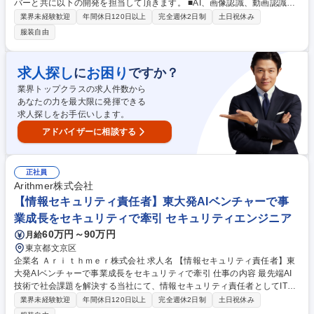
バーと共に以下の開発を担当して頂きます。 ■AI、画像認識、動画認識、
自然言語処理、データ分析、ロボティクスの基礎・応用研究開発、アプリ
業界未経験歓迎
年間休日120日以上
完全週休2日制
土日祝休み
開発、ビジネスソリューションの提案 等 【具体的には】■風力設備の予兆
服装自由
保全・発電量予測AI■工場内の予兆AI■カートの運転AI■都市計画のデジタ
ルAI■施工現場の浸水AI■倉庫内のピッキングAI■物流のルート最適化AI■E
CサイトのレコメンドAI■金融データのマッチングAI■創薬技術のロボット
求人探し
お困り
に
ですか？
AI■データによる生産工程の最適化AI■法人向けチャットボットソリューシ
業界トップクラスの求人件数から
ョン■車載カメラによる運転動画解析■画像認識とデータ分析による身体計
あなたの力を最大限に発揮できる
測 など 募集職種 【東京/AIエンジニア】第二新卒歓迎/数学で社会課題を解
求人探しをお手伝いします。
決する会社
アドバイザーに相談する
正社員
Arithmer株式会社
【情報セキュリティ責任者】東大発AIベンチャーで事
業成長をセキュリティで牽引 セキュリティエンジニア
60万円～90万円
月給
東京都文京区
企業名 Ａｒｉｔｈｍｅｒ株式会社 求人名 【情報セキュリティ責任者】東
大発AIベンチャーで事業成長をセキュリティで牽引 仕事の内容 最先端AI
技術で社会課題を解決する当社にて、情報セキュリティ責任者としてITシ
ステム戦略の策定・実行、セキュリティ強化、ITガバナンス・内部統制の
業界未経験歓迎
年間休日120日以上
完全週休2日制
土日祝休み
確立、および情報システム部全体のマネジメントを担います。 【詳細】■I