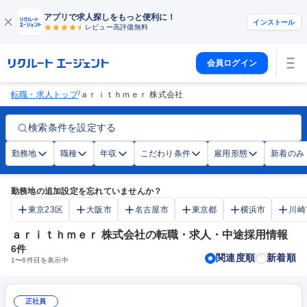
アプリで求人探しをもっと便利に！
インストール
レビュー高評価
無料
会員ログイン
/
転職・求人トップ
ａｒｉｔｈｍｅｒ 株式会社
検索条件を設定する
勤務地
職種
年収
こだわり条件
雇用形態
新着のみ
勤務地の追加設定を忘れていませんか？
東京23区
大阪市
名古屋市
東京都
横浜市
川崎
ａｒｉｔｈｍｅｒ 株式会社の転職・求人・中途採用情報
6
件
関連度順
新着順
1
〜
6
件目を表示中
正社員