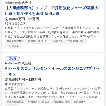
Arithmer株式会社
【人事総務部長】エンジニア採用強化フェーズ/裁量大/
組織・制度作りを牽引 採用人事
69万円～92万円
月給
東京都文京区
企業名 Ａｒｉｔｈｍｅｒ株式会社 求人名 【人事総務部長】エンジニア採
用強化フェーズ／裁量大／組織・制度作りを牽引 仕事の内容 人事総務の
両面から会社が成長し続ける環境づくりをお任せします。IPOやグローバ
ル展開に向けて、経営と一体となり人と制度を作れるポジションです。一
業界未経験歓迎
年間休日120日以上
転勤なし
完全週休2日制
緒に夢を持って取り組んでいただける方をお待ちしています。 【詳細】■
土日祝休み
人事業務：採用戦略策定実行、人事制度構築・運用、労務管理 ■総務業
務：ファシリティマネジメント、リスク・コンプライアンス委員会運営、I
SMS/PMS委員会運営、リスクマネジメント（防火・防災、安否確認）、
正社員
社内行事企画・運営 ■組織マネジメント(数名) 【期待】人材紹介やスカウ
Arithmer株式会社
トサービスを活用し、エンジニア採用などの中途採用に注力いただくこ
AIセールスコンサルタント セールスエンジニア/プリセ
と、その他総務領域での社内推進や部門マネジメントに期待。 募集職種
ールス
【人事総務部長】エンジニア採用強化フェーズ／裁量大／組織・制度作り
を牽引
50万円～125万円
月給
東京都文京区
企業名 Ａｒｉｔｈｍｅｒ株式会社 求人名 AIセールスコンサルタント 仕事
の内容 顧客課題のヒアリングから、提案、契約の締結まで一貫して担って
頂ける方を募集します。世の中にまだない新しいソリューションを開発
し、市場にインパクトのあるビジネスを作りあげることができるポジショ
業界未経験歓迎
年間休日120日以上
完全週休2日制
土日祝休み
ンです。 顧客の真の課題と向き合い、最適なソリューションをエンジニア