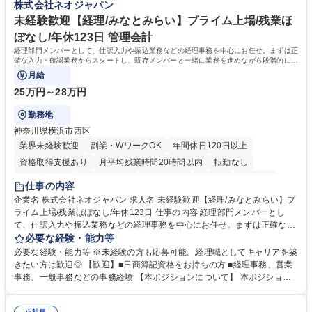
株式会社ネオジャパン
務・人事】未経験歓迎/日立グループ/組織運営を支えるゼネラリストを目
■衛生管理者の資格をお持ちの方 学歴・資格 学歴：大学院 大学 高専 短大
指す
専修学校 高校 語学力： 資格：
未経験歓迎【経理/みなとみらい】プライム上場/残業ほ
ぼなし/年休123日 管理会計
経理部門メンバーとして、仕訳入力や振込業務などの経理事務を中心にお任せ。まずは正
確な入力・確認業務からスタートし、既存メンバーと一緒に業務を進めながら段階的に経
理知識を身につけていただきます。
月給
25万円～28万円
勤務地
神奈川県横浜市西区
業界未経験歓迎
副業・WワークOK
年間休日120日以上
資格取得支援あり
月平均残業時間20時間以内
転勤なし
未経験者歓迎
時短勤務あり
退職金あり
在宅OK
賞与あり
仕事の内容
完全週休2日制
交通費支給
駅近5分以内
土日祝休み
服装自由
企業名 株式会社ネオジャパン 求人名 未経験歓迎【経理/みなとみらい】プ
ライム上場/残業ほぼなし/年休123日 仕事の内容 経理部門メンバーとし
寮・社宅あり
て、仕訳入力や振込業務などの経理事務を中心にお任せ。まずは正確な入
力・確認業務からスタートし、既存メンバーと一緒に業務を進めながら段
必要な経験・能力等
階的に経理知識を身につけていただきます。 【具体的には】 ■社内稟議に
必要な経験・能力等 ※未経験の方も応募可能。経理職としてキャリアを築
基づく仕訳入力 ■月末の振込業務 ■明細作成 ■伝票処理、記帳業務 ■既存
きたい方は歓迎◎ 【歓迎】■日商簿記資格をお持ちの方 ■経理事務、営業
メンバーの業務サポート 【将来的には】 ■月次決算補助 ■四半期・年次決
事務、一般事務などの事務経験 【本ポジションについて】 本ポジション
算補助 ■有価証券報告書など開示資料作成補助 ■海外子会社を含む連結決
の魅力は、プライム上場企業の経理部門で、未経験から経理キャリアをス
算補助 ※3～5年程度を目安に、徐々に決算業務へ業務範囲を広げていく
タートできる点です。まずは仕訳入力や振込業務など基礎的な業務から担
正社員