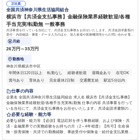
正社員
リスト志向をお持ちの方 学歴・資格 学歴：大学院 大学 語学力： 資格：
全国共済神奈川県生活協同組合
横浜市【共済金支払事務】金融保険業界経験歓迎/各種
手当充実/転勤無 一般事務
共済事業を行っている当社にて、共済金支払事務をお任せいたします。共済金請求書類の
受付・内容確認・審査・データ入力のほか、加入者様や医療機関等からの問い合わせ電話
対応や書類発送等を担当します。
月給
26万円～35万円
勤務地
神奈川県横浜市中区
年間休日120日以上
転勤なし
経験者歓迎
退職金あり
在宅OK
賞与あり
育休あり
完全週休2日制
交通費支給
駅近5分以内
土日祝休み
仕事の内容
企業名 全国共済神奈川県生活協同組合 求人名 横浜市【共済金支払事務】
金融保険業界経験歓迎/各種手当充実/転勤無 仕事の内容 共済事業を行って
いる当社にて、共済金支払事務をお任せいたします。共済金請求書類の受
付・内容確認・審査・データ入力のほか、加入者様や医療機関等からの問
必要な経験・能力等
い合わせ電話対応や書類発送等を担当します。 ■共済金請求書類の受付、
必要な経験・能力等 【必須】電話応対を伴う事務経験、および保険・共
内容確認、および共済金支払に関する審査・事務処理業務全般を担当 ■専
済・金融業界での実務経験をお持ちの方（2～4年程度）【尚可】生命保
用システムへのデータ入力、各種必要書類の作成・発送作業 ■加入者様や
険・損害保険・共済での勤務経験、事故受付や保険金・給付金支払業務経
医療機関等からの各種問い合わせに対する丁寧かつ迅速な電話応対 ■現場
験がある方 【求める人物像】■相手の立場に立った丁寧な対応ができる方