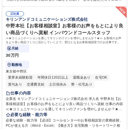
社後】入社後は採用や育成をメインに担当し将来的には経営根幹に関わる
ーションの取れる方 ■自分で考えて行動のできる方 ■第二の創業期を迎え
総務人事業務全般へ幅広く従事していただきます。 募集職種 【豊中市/総
る当社で組織の次代を担うネクスト人材として長期的に成長したい方 ■周
務人事】経験者歓迎！/阪急阪神HDグループ/年休124日
正社員
囲のメンバーと協調しつつ主体性を持って能動的に業務を推進できる方 学
キリンアンドコミュニケーションズ株式会社
歴・資格 学歴：大学院 大学 高専 短大 専修学校 高校 語学力： 資格：
中野本社【お客様相談室】お客様のお声をもとにより良
い商品づくりへ貢献 インバウンドコールスタッフ
≪★コミュニケーションを通してキリンのファンを増やしませんか？★≫ お客様のお声
をより良い商品づくりに活かしていく上で、窓口となるお客様相談室でのお仕事です。
月給
30万円
勤務地
東京都中野区
業界未経験歓迎
年間休日120日以上
退職金あり
在宅OK
賞与あり
交通費支給
土日祝休み
寮・社宅あり
仕事の内容
企業名 キリンアンドコミュニケーションズ株式会社 求人名 中野本社【お
客様相談室】お客様のお声をもとにより良い商品づくりへ貢献 仕事の内容
≪★コミュニケーションを通してキリンのファンを増やしませんか？★≫
お客様のお声をより良い商品づくりに活かしていく上で、窓口となるお客
必要な経験・能力等
様相談室でのお仕事です。 日々お客様からいただくキリングループへのご
必要な経験・能力等 【必須】コールセンターやお客様相談室の業務経験、
意見を、企業活動に活かしています。お客様からの声に迅速かつ誠意をも
PCが使える方（Word・Excel）【働き方】在宅勤務・リモートワーク相