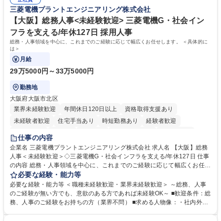
想定です。 募集職種 未経験歓迎【経理/みなとみらい】プライム上場/残業
当し、3～5年をかけて月次決算・四半期決算・開示資料作成補助などへス
三菱電機プラントエンジニアリング株式会社
ほぼなし/年休123日
テップアップできます。また、残業は通常月ほぼなく、決算月でも10時間
未満のため、無理なく経理として専門性を身につけられる環境です。 学
【大阪】総務人事<未経験歓迎> 三菱電機G・社会イン
歴・資格 学歴：大学院 大学 高専 短大 専修学校 高校 語学力： 資格：日商
フラを支える/年休127日 採用人事
簿記検定1級 日商簿記検定2級
総務・人事領域を中心に、これまでのご経験に応じて幅広くお任せします。 ＜具体的に
は＞
月給
29万5000円～33万5000円
勤務地
大阪府大阪市北区
業界未経験歓迎
年間休日120日以上
資格取得支援あり
未経験者歓迎
住宅手当あり
時短勤務あり
経験者歓迎
退職金あり
在宅OK
賞与あり
完全週休2日制
交通費支給
仕事の内容
駅近5分以内
土日祝休み
服装自由
寮・社宅あり
食事補助あり
企業名 三菱電機プラントエンジニアリング株式会社 求人名 【大阪】総務
人事＜未経験歓迎＞◇三菱電機G・社会インフラを支える/年休127日 仕事
の内容 総務・人事領域を中心に、これまでのご経験に応じて幅広くお任せ
します。 ＜具体的には＞ ・総務/人事労務（給与・社保・勤怠管理など）
必要な経験・能力等
・採用・教育研修 ・福利厚生運用 など ※基本的には事務所勤務ですが、
必要な経験・能力等 ＜職種未経験歓迎・業界未経験歓迎＞ ～総務、人事
採用や教育等の業務内容により、関西圏以外への日帰り・宿泊を伴う国内
のご経験が無い方でも、意欲のある方であれば未経験OK～ ■歓迎条件：総
出張もございます。 ※担当業務を持ちつつ、お互いに助け合いながら、総
務、人事のご経験をお持ちの方（業界不問） ■求める人物像：・社内外の
務部という組織として協力しながら進める体制です。 募集職種 【大阪】
関係各部門との調整を率先して行い、業務を円滑に遂行できる協調性やコ
総務人事＜未経験歓迎＞◇三菱電機G・社会インフラを支える/年休127日
ミュニケーション能力を持っている方 ・人事総務領域に興味がありゼネラ