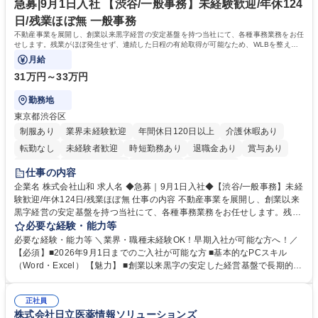
ープ】総合職（事務）◇残業月平均9時間未満／有給年平均16日取得
イン」の管理運営を行うなど、事業収益を生み出す活動を積極的に行って
急募|9月1日入社 【渋谷/一般事務】未経験歓迎/年休124
います。 学歴・資格 学歴：大学院 大学 高専 短大 専修学校 高校 語学力：
日/残業ほぼ無 一般事務
資格：
不動産事業を展開し、創業以来黒字経営の安定基盤を持つ当社にて、各種事務業務をお任
せします。残業がほぼ発生せず、連続した日程の有給取得が可能なため、WLBを整えた
い方にお勧めの環境です！
月給
31万円～33万円
勤務地
東京都渋谷区
制服あり
業界未経験歓迎
年間休日120日以上
介護休暇あり
転勤なし
未経験者歓迎
時短勤務あり
退職金あり
賞与あり
育休あり
完全週休2日制
交通費支給
土日祝休み
仕事の内容
企業名 株式会社山和 求人名 ◆急募｜9月1日入社◆【渋谷/一般事務】未経
験歓迎/年休124日/残業ほぼ無 仕事の内容 不動産事業を展開し、創業以来
黒字経営の安定基盤を持つ当社にて、各種事務業務をお任せします。残業
がほぼ発生せず、連続した日程の有給取得が可能なため、WLBを整えたい
必要な経験・能力等
方にお勧めの環境です！ 入社後はOJTを通じて丁寧に研修を行いますの
必要な経験・能力等 ＼業界・職種未経験OK！早期入社が可能な方へ！／
で、事務未経験の方でも安心して臨むことができます。 【業務詳細】■電
【必須】■2026年9月1日までのご入社が可能な方 ■基本的なPCスキル
話・来客対応 ■物件の鍵や社内の備品管理 ■データ入力や書類作成 ■契約
（Word・Excel） 【魅力】 ■創業以来黒字の安定した経営基盤で長期的に
書などのファイリング ■郵送物の仕訳・発送 など 募集職種 ◆急募｜9月1
安心して働ける環境 ■残業ほぼなしで働きやすさ抜群、プライベートとの
日入社◆【渋谷/一般事務】未経験歓迎/年休124日/残業ほぼ無
両立が可能 ■有給取得を積極的に推奨、年間10日程度の取得実績 ■1ヶ月
正社員
のOJTで業務を習得可能、未経験でもしっかりサポート 学歴・資格 学
株式会社日立医薬情報ソリューションズ
歴：大学院 大学 高専 短大 語学力： 資格：