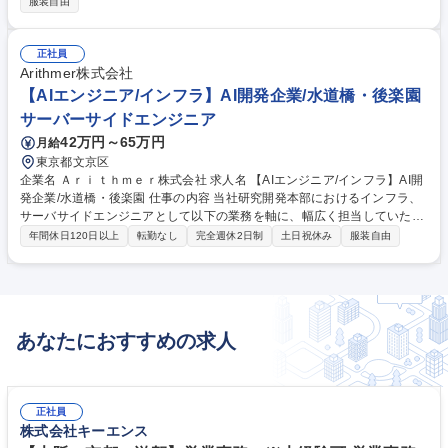
服装自由
Tシステムの戦略的な導入/運用/改善 ■セキュリティ対策の強化とコンプラ
イアンス対応 ■ITガバナンスの確立および内部統制の強化 ■情報システム
部全体のマネジメント ■ベンダー/外部パートナーとの協業を通じた体制構
正社員
築【期待すること】裁量をもって、全社セキュリティ戦略の推進をお任せ
Arithmer株式会社
し、経営・事業リスクのコントロールを期待。ボード陣との距離は近く、
【AIエンジニア/インフラ】AI開発企業/水道橋・後楽園
予算策定や技術選定などの提言にも期待。 募集職種 【情報セキュリティ
サーバーサイドエンジニア
責任者】東大発AIベンチャーで事業成長をセキュリティで牽引
42万円～65万円
月給
東京都文京区
企業名 Ａｒｉｔｈｍｅｒ株式会社 求人名 【AIエンジニア/インフラ】AI開
発企業/水道橋・後楽園 仕事の内容 当社研究開発本部におけるインフラ、
サーバサイドエンジニアとして以下の業務を軸に、幅広く担当していただ
きます。 【具体的には】 ■GCP/AWS等、各種クラウドサービスを用いた
年間休日120日以上
転勤なし
完全週休2日制
土日祝休み
服装自由
AIサービス基盤の設計・構築・運用 ■社内機械学習基盤の運用・改善 ■De
vOps・MLOpsによる生産性と品質の向上 新規サービス開発のための環境
の設計、構築のシーンではインフラ設計（要件ヒアリング、アーキテクチ
ャ設計、コスト計算）、セキュリティ設計、インフラ構築（OS・ミドル
ウェアの導入と設定）等多岐にわたって担当していただきます。 募集職種
あなたにおすすめの求人
【AIエンジニア/インフラ】AI開発企業/水道橋・後楽園
正社員
株式会社キーエンス