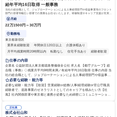
務の持ち帰りも禁止されており、メリハリのある働き方となります。 学
給年平均16日取得 一般事務
歴・資格 学歴：大学院 大学 高専 短大 語学力： 資格：
当社の総合職として、ジョブローテーションによる人事経理部門や収益事業等のフロント
部門の部署等幅広い部署での業務をお任せいたします。研修制度やキャリア支援が充実し
ております！ ※下記業務詳細
月給
22万1500円～30万円
勤務地
東京都新宿区
業界未経験歓迎
年間休日120日以上
介護休暇あり
月平均残業時間20時間以内
転勤なし
住宅手当あり
経験者歓迎
研修あり
退職金あり
賞与あり
完全週休2日制
交通費支給
仕事の内容
駅近5分以内
資格取得手当あり
食事補助あり
企業名 公益財団法人東京都道路整備保全公社 求人名 【都庁グループ】総
合職（事務）◇残業月平均9時間未満／有給年平均16日取得 仕事の内容 当
社の総合職として、ジョブローテーションによる人事経理部門や収益事業
等のフロント部門の部署等幅広い部署での業務をお任せいたします。研修
必要な経験・能力等
制度やキャリア支援が充実しております！ ※下記業務詳細 【業務詳細】■
必要な経験・能力等 【歓迎】営業経験or総務/人事/経理経験or官公庁職員
管理部門：広報、人事、経理など当公社の運営に係る管理業務 ■収益部
経験者で、道路事業のゼネラリストとしてのキャリアを積みたい方【社
門：駐車場の新規開拓、管理運営、新宿駅西口広場の「イベントコーナ
風】社内関係部署や東京都と連携が必要なため綿密にコミュニケーション
ー」などの管理運営 ■道路部門：整備の急がれる骨格幹線道路や木造住宅
を図っています。 【業務の魅力】■幅広く携われる：総合職（事務）で
密集地域の特定整備路線の用地取得、道路に関する普及啓発事業、都内の
は、駐車場の管理運営や道路用地の取得、公益財団法人の中枢を担う管理
道路施設や道路工事現場の見学ツアー事業 ※入社後は上記いずれかの部門
正社員
部門など多岐に渡る業務を経験できます。 ■様々なプロジェクト：駐車場
株式会社山和
へ配属。※業務内容変更の範囲：会社の定める業務 募集職種 【都庁グル
事業の他、新宿駅西口広場内に設置された照明を兼ねた広告「ブライトサ