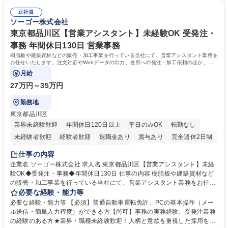
調査の対応および業務プロセスの改善活動 【業務内容の変更範囲】当社の
■チームワークを大切にし、素直に学べる方★外勤の保険営業から内勤事
指定する業務 募集職種 横浜市【共済金支払事務】金融保険業界経験歓迎/
正社員
務へのキャリアチェンジ希望者も大歓迎です！ 学歴・資格 学歴：大学院
ソーゴー株式会社
各種手当充実/転勤無
大学 高専 短大 専修学校 高校 語学力： 資格：
東京都品川区【営業アシスタント】未経験OK 受発注・
事務 年間休日130日 営業事務
樹脂板や建築資材などの販売・加工事業を行っている当社にて、営業アシスタント業務を
お任せいたします。注文対応やWebデータの出力、各所への発注・加工依頼のほか、電
話・メール対応等の事務業務を担当します。
月給
27万円～35万円
勤務地
東京都品川区
業界未経験歓迎
年間休日120日以上
平日のみOK
転勤なし
未経験者歓迎
経験者歓迎
退職金あり
賞与あり
完全週休2日制
交通費支給
駅近5分以内
土日祝休み
仕事の内容
企業名 ソーゴー株式会社 求人名 東京都品川区【営業アシスタント】未経
験OK◆受発注・事務◆年間休日130日 仕事の内容 樹脂板や建築資材など
の販売・加工事業を行っている当社にて、営業アシスタント業務をお任せ
いたします。注文対応やWebデータの出力、各所への発注・加工依頼のほ
必要な経験・能力等
か、電話・メール対応等の事務業務を担当します。 ■受注・発注業務：FA
必要な経験・能力等 【必須】普通自動車運転免許、PCの基本操作（メー
Xによる注文対応、Web発注データのプリントアウト、各仕入先・協力会
ル送信・簡単入力程度）ができる方【尚可】事務の実務経験、受発注業務
社への発注および加工依頼等 ■納品書・請求書の作成および発送手配 ■商
の経験のある方★業界・職種未経験歓迎！人柄と意欲を重視した採用を行