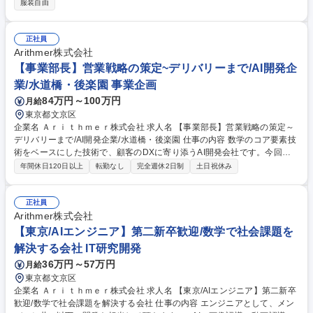
服装自由
と協力して生み出していく仕事です。【詳細】■ユーザから課題のヒアリ
ング■ヒアリングに基づいた最適なソリューションの検討■エンジニアと仕
様の検討、提案書の作成■各種契約の交渉、取り交わし※技術的な説明が
正社員
必要な商談には、エンジニアが同席します。当社のエンジニアの技術を用
Arithmer株式会社
いて、社会課題解決の手段を生み出すことがミッションになります。 募集
【事業部長】営業戦略の策定~デリバリーまで/AI開発企
職種 AIセールスコンサルタント
業/水道橋・後楽園 事業企画
84万円～100万円
月給
東京都文京区
企業名 Ａｒｉｔｈｍｅｒ株式会社 求人名 【事業部長】営業戦略の策定～
デリバリーまで/AI開発企業/水道橋・後楽園 仕事の内容 数学のコア要素技
術をベースにした技術で、顧客のDXに寄り添うAI開発会社です。今回は
事業部長として以下を担当して頂きます。 入社時は当社を代表する6つの
年間休日120日以上
転勤なし
完全週休2日制
土日祝休み
ソリューションから複数のソリューションを統括する事業部長として営業
戦略の策定から顧客課題のヒアリング、提案、契約の締結、ソリューショ
ンの開発、デリバリーまで一貫して担って頂きます。 世の中にまだない新
正社員
しいソリューションを開発し、市場にインパクトのあるビジネスを作りあ
Arithmer株式会社
げることができます。 募集職種 【事業部長】営業戦略の策定～デリバリ
【東京/AIエンジニア】第二新卒歓迎/数学で社会課題を
ーまで/AI開発企業/水道橋・後楽園
解決する会社 IT研究開発
36万円～57万円
月給
東京都文京区
企業名 Ａｒｉｔｈｍｅｒ株式会社 求人名 【東京/AIエンジニア】第二新卒
歓迎/数学で社会課題を解決する会社 仕事の内容 エンジニアとして、メン