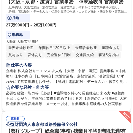
【大阪・京都・滋賀】営業事務 ※未経験可 営業事務
【仕事内容】大阪営業所、京都営業所、滋賀営業所いずれかにて営業事務をお任せ。
【詳細】電話応対・データ入力・伝票や見積の作成・カタログ送付・来客対応・営業所内
で発生する事務業務や業務改善をお任せ。
月給
27万9000円～28万1000円
勤務地
大阪府大阪市淀川区
業界未経験歓迎
年間休日120日以上
未経験者歓迎
退職金あり
賞与あり
育休あり
完全週休2日制
交通費支給
駅近5分以内
土日祝休み
仕事の内容
企業名 株式会社キーエンス 求人名 【大阪・京都・滋賀】営業事務 ※未経
験可 仕事の内容 【仕事内容】大阪営業所、京都営業所、滋賀営業所いず
れかにて営業事務をお任せ。 【詳細】電話応対・データ入力・伝票や見積
の作成・カタログ送付・来客対応・営業所内で発生する事務業務や業務改
必要な経験・能力等
善をお任せ。 【教育制度】ご入社後、育成担当とペアになりながらOJTに
必要な経験・能力等 【必須】■協調性を持って業務推進出来る方 ■改善案
て業務を覚えていただくことが可能です。業務システムがきちんと構築さ
を出しながら、主体的に業務を進めて行ける方 【過去のご入社事例】人材
れているため、スムーズに仕事に慣れることができる環境です。また、
派遣業界や保育業界等、メーカー以外、営業事務未経験者の入社実績有
「チームで成果を出す文化」があり、良いやり方を積極的に共有しながら
【当社の事務職について】単なる事務ではなく主体性を発揮したサポート
常に改善を目指す風土のため、安心して業務に取り組んでいただけます。
により、キーエンスの付加価値向上に貢献します。ベースの定型業務に加
募集職種 【大阪・京都・滋賀】営業事務 ※未経験可
正社員
えて、お客様や社員の状況に合わせ、能動的なサポート、改善の動きも期
公益財団法人東京都道路整備保全公社
待され。組織を支えるスペシャリストとして、チームに貢献し、結果的に
社員から頼られる存在になることができます。平均19:30の退勤以降の業
【都庁グループ】総合職(事務) 残業月平均9時間未満/有