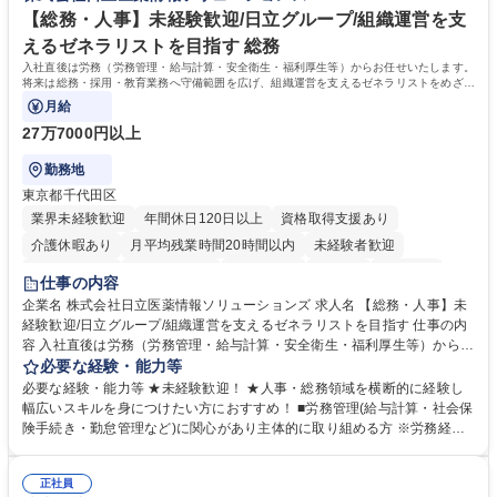
【総務・人事】未経験歓迎/日立グループ/組織運営を支
えるゼネラリストを目指す 総務
入社直後は労務（労務管理・給与計算・安全衛生・福利厚生等）からお任せいたします。
将来は総務・採用・教育業務へ守備範囲を広げ、組織運営を支えるゼネラリストをめざせ
ます。
月給
27万7000円以上
勤務地
東京都千代田区
業界未経験歓迎
年間休日120日以上
資格取得支援あり
介護休暇あり
月平均残業時間20時間以内
未経験者歓迎
住宅手当あり
時短勤務あり
退職金あり
在宅OK
賞与あり
仕事の内容
育休あり
完全週休2日制
交通費支給
土日祝休み
寮・社宅あり
企業名 株式会社日立医薬情報ソリューションズ 求人名 【総務・人事】未
経験歓迎/日立グループ/組織運営を支えるゼネラリストを目指す 仕事の内
容 入社直後は労務（労務管理・給与計算・安全衛生・福利厚生等）からお
任せいたします。将来は総務・採用・教育業務へ守備範囲を広げ、組織運
必要な経験・能力等
営を支えるゼネラリストをめざせます。 ・初期業務：労働時間管理、給与
必要な経験・能力等 ★未経験歓迎！ ★人事・総務領域を横断的に経験し
計算、社会保険対応、福利厚生管理、安全衛生、健康経営推進等をお任せ
幅広いスキルを身につけたい方におすすめ！ ■労務管理(給与計算・社会保
します。ご経験に応じて、休職者管理など、幅広く経験を積んでいただき
険手続き・勤怠管理など)に関心があり主体的に取り組める方 ※労務経験
ます。 ・将来的な広がり：総務・採用・教育・税務対応・経営企画等。
者は早期にご活躍いただけます。 ■チームで仕事を推進できる方■将来は
★メンバーがマンツーマンで丁寧に教えるため、ご経験が浅くても安心！
マネジメント職として活躍したい 【尚可】■人事、労務、採用、教育業務
幅広く経験を積みたい意欲がある方に最適な環境です。 募集職種 【総
正社員
のご経験 ■労務管理（給与計算・社会保険手続き・勤怠管理など）の経験