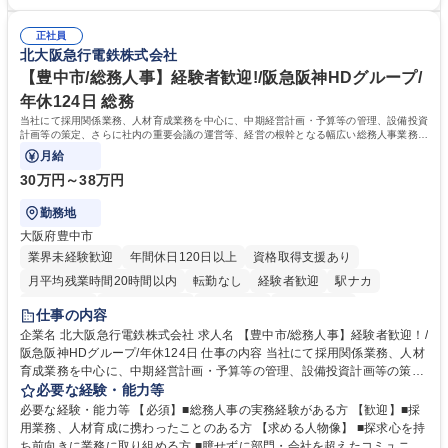
品手配・在庫確認・納期調整 ■電話・メールでの問い合わせ対応および付
っています。 【要件】未経験歓迎！未経験からスタートして長く勤務する
随する事務全般 ※高度なPCスキルは不要です。【業務内容の変更範囲】
社員が多数在籍しています。 【求める人物像】納期優先の業界のため状況
当社の指定する業務 募集職種 東京都品川区【営業アシスタント】未経験O
正社員
変化に臨機応変かつ柔軟に対応できる方、約束を守り正確に作業を進めら
北大阪急行電鉄株式会社
K◆受発注・事務◆年間休日130日
れる方を求めています。高度なPCスキルや関数知識は一切不要です。丁
寧な指導体制が整っているため、安心してお仕事をスタートしていただけ
【豊中市/総務人事】経験者歓迎!/阪急阪神HDグループ/
ます。 学歴・資格 学歴：大学院 大学 高専 短大 専修学校 高校 語学力：
年休124日 総務
資格：
当社にて採用関係業務、人材育成業務を中心に、中期経営計画・予算等の管理、設備投資
計画等の策定、さらに社内の重要会議の運営等、経営の根幹となる幅広い総務人事業務全
般を担当していただきます。
月給
30万円～38万円
勤務地
大阪府豊中市
業界未経験歓迎
年間休日120日以上
資格取得支援あり
月平均残業時間20時間以内
転勤なし
経験者歓迎
駅ナカ
退職金あり
完全週休2日制
交通費支給
駅近5分以内
仕事の内容
土日祝休み
服装自由
昼食補助あり
食事補助あり
企業名 北大阪急行電鉄株式会社 求人名 【豊中市/総務人事】経験者歓迎！/
阪急阪神HDグループ/年休124日 仕事の内容 当社にて採用関係業務、人材
育成業務を中心に、中期経営計画・予算等の管理、設備投資計画等の策
定、さらに社内の重要会議の運営等、経営の根幹となる幅広い総務人事業
必要な経験・能力等
務全般を担当していただきます。 【主な業務内容】 ■採用関係業務および
必要な経験・能力等 【必須】■総務人事の実務経験がある方 【歓迎】■採
人材育成(社員研修)業務の推進 ■中期経営計画および予算等の管理 ■設備
用業務、人材育成に携わったことのある方 【求める人物像】 ■探求心を持
投資計画等の策定 ■社内の重要会議の運営 ■その他総務人事業務全般 【入
ち前向きに業務に取り組める方 ■臆せずに部門・会社を超えたコミュニケ