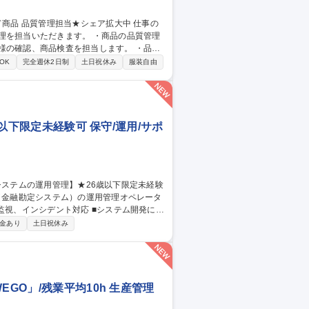
だきます。 ・商品の品質管理
様の確認、商品検査を担当します。 ・品質
OK
完全週休2日制
土日祝休み
服装自由
歳以下限定未経験可 保守/運用/サポ
ILに基づいた大規模金融システムの運用業務
金あり
土日祝休み
or三鷹/金融システムの運用管理】★26歳以下限定未経験可★
GO」/残業平均10h 生産管理