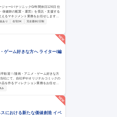
医・保健師の配置・運営）を受託・支援する
支えるマネジメント業務をお任せします。
等）の採用・配置計画、契約周りの実務、
金あり
在宅OK
完全週休2日制
・総務・資産管理・経理・購買など管理部
を担当。まずは係長職として現場の業務統
営全般を主導していただきます。 募集
6日
・ゲーム好きな方へ ライター/編
作品を作るディレクション業務をお任せし
休み
品の売上分析■新規の商品企画■新規開拓業
社IP作品の企画提案／進行、コミック以外
ネスにおける新たな価値創造 イベ