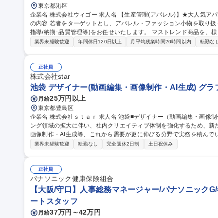
東京都港区
企業名 株式会社ウィゴー 求人名 【生産管理(アパレル)】★大人気アパレルブランド「WEGO」/残業平均10h 仕事
の内容 若者をターゲットとし、アパレル・ファッション小物を取り扱
指導/納期･品質管理等)をお任せいたします。 マストレンド商品を、様々な生産戦略を通して安定した品質、低コ
ストで供給出来る生産体制を構築する事が当ポジションのミッション
業界未経験歓迎
年間休日120日以上
月平均残業時間20時間以内
転勤な
Bでのやり取りがメインとなりますが、必要に応じて工場へ行ってい
対外的なコミュニケーションが多いポジションです。 募集職種 【生産管理(アパレル)】★大人気アパレルブラン
ド「WEGO」/残業平均10h
正社員
株式会社star
池袋 デザイナー(動画編集・画像制作・AI生成) グ
25万円以上
月給
東京都豊島区
企業名 株式会社ｓｔａｒ 求人名 池袋■デザイナー（動画編集・画像制作・AI生成） 仕事の内容 広告・マーケティ
ング領域の拡大に伴い、社内クリエイティブ体制を強化するため、新
画像制作・AI生成等、これから需要が更に伸びる分野で実務を積んでいただく事が可能
広告動画の編集（SNS・Web広告向け）、カット編集・テロップ挿
業界未経験歓迎
転勤なし
完全週休2日制
土日祝休み
し ■画像編集：広告バナー制作、サムネイル制作、レタッチ・画像加工 
ビジュアル制作、プロンプト設計、生成素材の調整・ブラッシュアップ
募集職種 池袋■デザイナー（動画編集・画像制作・AI生成）
正社員
パナソニック健康保険組合
【大阪/守口】人事総務マネージャー/パナソニックG/
ートスタッフ
37万円～42万円
月給