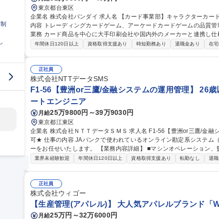
東京都台東区
企業名 株式会社バンダイ 求人名 【カード事業部】キャラクターカード商品 品質管理担当★シェア拡大中 仕事の
日制
内容 トレーディングカードゲーム、アーケードカードゲームの品質管理を担当いた
業務 カード商品を中心に大手印刷会社や国内外のメーカーと連携し仕
し
向上、持続性向上に向けた各種取組み 募集職種 【カード事業部】キャラクターカード商品 品質管理担当★シェア
年間休日120日以上
資格取得支援あり
時短勤務あり
退職金あり
在宅
拡大中
正社員
株式会社NTTデータSMS
F1-56【豊洲or三鷹/金融システムの運用管理】 26
ートエンジニア
25万9800円～39万9030円
月給
東京都江東区
企業名 株式会社ＮＴＴデータＳＭＳ 求人名 F1-56【豊洲or三鷹/金融システムの運用管理】★26歳以下限定未経験
可★ 仕事の内容 JAバンクで使われているオンライン勘定系システム（金融勘定システム）の運用管理オペレータ
ーをお任せいたします。 【業務内容詳細】 ■マシンオペレーション、監視、インシデント対応 ■システム開発に伴
う運用受け入れ推進 ■改善活動、各種報告書作成 【業務の魅力】 IT
業界未経験歓迎
年間休日120日以上
資格取得支援あり
転勤なし
退職
を担当することができます。 募集職種 F1-56【豊洲
正社員
株式会社ウィゴー
【生産管理(アパレル)】 大人気アパレルブランド「WE
25万円～32万6000円
月給