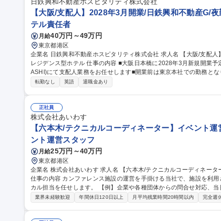
カ/エンタメ/急成長中★
日鉄興和不動産ホスピタリティ株式会社
【大阪/支配人】2028年3月開業/日鉄興和不動産G/
テル責任者
40万円～49万円
月給
東京都港区
企業名 日鉄興和不動産ホスピタリティ株式会社 求人名 【大阪/支配人】2028年3月開業/日鉄興和不動産G/夜勤無/
レジデンス型ホテル 仕事の内容 ■大阪日本橋に2028年3月新規開業予定のホテル(仮称:＆Here OSAKA NIPPON B
ASHI)にて支配人業務をお任せします■開業前は東京本社での勤務と
す。 ■ホテル開業準備業務全般■人材育成･研修■サービススタンダード作成■売上･経費管理■予算作成■ホテルスタ
転勤なし
英語
退職金あり
ッフ採用■人事考課■ホテル引き渡しを踏まえて大阪での勤務開始は202
ッフがおり夜勤ありません■事業成長を牽引する新規ホテルの支配人と
集職種 【大阪/支配人】2028年3月開業/日鉄興和不動産G/夜勤無/レ
正社員
株式会社あいわす
【六本木/テクニカルコーディネーター】イベント運営
ント運営スタッフ
25万円～40万円
月給
東京都港区
企業名 株式会社あいわす 求人名 【六本木/テクニカルコーディネーター】イベント運営/音響照明,映像の運営管理
仕事の内容 カンファレンス施設の運営を手掛ける当社で、施設を利
カル担当を任せします。 【例】企業や各種団体からの問合せ対応、
【イベント当日までの流れ】問い合わせ対応や予約受付→会場の案内
業界未経験歓迎
年間休日120日以上
月平均残業時間20時間以内
完全週
ング→会場レイアウトや見積もり作成→契約→クライアントとの摺合
は指定協力会社への手配、準備→イベント当日の運営(設営から撤収ま