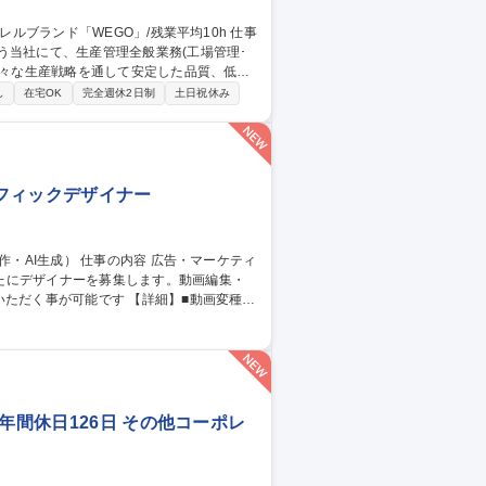
う当社にて、生産管理全般業務(工場管理･
となります。工場管理は本社にて電話やWE
し
在宅OK
完全週休2日制
土日祝休み
ただくこともございます。業務全体として、
ラフィックデザイナー
たにデザイナーを募集します。動画編集・
です 【詳細】■動画変種：
入・構成調整、納品フォーマットへの書き出
■AIを活用した画像生成：生成AIを用いた
 [業務内容の変更の範囲：当社業務全般]
年間休日126日 その他コーポレ