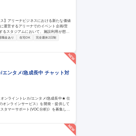
ントの企画立案 ・上記イベント利用時にお
退職金あり
在宅OK
完全週休2日制
用後管理するスタジアム運営会社への出向可
セールス】アリーナビジネスにおける新たな価値創造
/エンタメ/急成長中 チャット対
ャのオンラインサービス）を開発・提供して
タマーサポート(VOC分析)》を募集しま
チャットボットデータ構築を推進 ■問い合わせ
急成長組織の仕組み化に直接関与。ユーザー