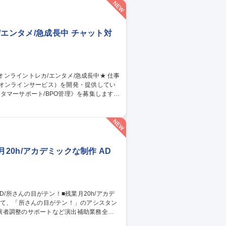
ービス
エンタメ/急成長中 チャット対
のオンラインサービス）を開発・提供してい
タマーサポート/BPO管理》を募集します！
当。品質管理や教育、社内連携を通じサービ
同期 ■業務マニュアル・対応フロー共有・更
ィードバック 【仕事の魅力】急成長組織でCS
 募集職種 【カスタマー
20h/アカデミックな制作 AD
演者調整のサポートなど演出補助業務全般