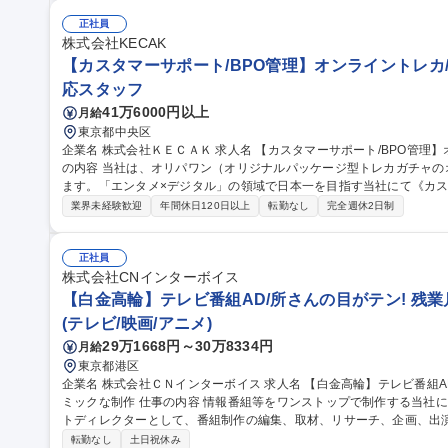
対応 ■スタッフ間の連携サポート、将来的にはインチャージに近い役割等 募集職種 東京【レストランサ
（インチャージ）】ホテル勤務/年間休日116日/面接1回
正社員
株式会社KECAK
【カスタマーサポート/BPO管理】オンライントレカ/
応スタッフ
41万6000円以上
月給
東京都中央区
企業名 株式会社ＫＥＣＡＫ 求人名 【カスタマーサポート/BPO管理】オンライントレカ/エンタメ/急成長中★ 仕事
の内容 当社は、オリパワン（オリジナルパッケージ型トレカガチャ
ます。「エンタメ×デジタル」の領域で日本一を目指す当社にて《カス
社内CSチームの一員としてBPO（外部委託先）の管理・育成をご担
業界未経験歓迎
年間休日120日以上
転勤なし
完全週休2日制
ス品質向上を担います。 【具体的には】■BPO先との定期連携・情報
新 ■対応品質モニタリング・SLA/KPI管理 ■トレーニング実施・フ
の仕組み化に挑戦でき、ユーザーの熱量を直に感じながら体験価値向上に貢献できます。
正社員
サポート/BPO管理】オンライントレカ/エンタメ/急成長中★
株式会社CNインターボイス
【白金高輪】テレビ番組AD/所さんの目がテン! 残業月
(テレビ/映画/アニメ)
29万1668円～30万8334円
月給
東京都港区
企業名 株式会社ＣＮインターボイス 求人名 【白金高輪】テレビ番組AD/所さんの目がテン！■残業月20h/アカデ
ミックな制作 仕事の内容 情報番組等をワンストップで制作する当社にて、「所さんの目がテン！」のアシスタン
トディレクターとして、番組制作の編集、取材、リサーチ、企画、出
をお任せいたします。 【業務詳細】当社では、NHK Eテレでの趣味教養番組や、NHKワールドで の提案型の特番
転勤なし
土日祝休み