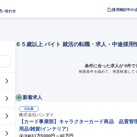
採用検討中の
問い合わせ
６５歳以上 バイト 就活の転職・求人・中途採用
条件に合った求人が 0件で
検索条件を緩めて、再度検索して
新着求人
正社員
株式会社バンダイ
【カード事業部】キャラクターカード商品 品質管理
用品/雑貨/インテリア)
31万5000円～40万円
月給