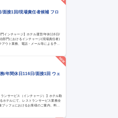
/面接1回/現場責任者候補 フロ
業務 ■スタッフへの指示・育成、オペレーシ
の判断や緊急時対応 募集職種 東
者候補
/年間休日116日/面接1回 ウェ
ト・コース）の接客対応 ■料理・飲み物の配
る宴会サービス対応、営業状況に応じた連携