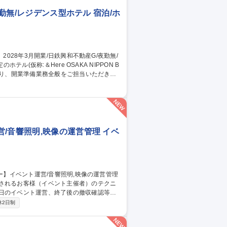
夜勤無/レジデンス型ホテル 宿泊/ホ
なり、開業準備業務全般をご担当いただきま
7年11～12月頃の予定です■夜間専門スタ
して、裁量を持って挑戦できる環境です 募
ジデンス型ホテル
/音響照明,映像の運営管理 イベ
用されるお客様（イベント主催者）のテクニ
当日のイベント運営、終了後の撤収確認等。
→イベント内容・規模・予算などのヒアリ
休2日制
せ→機材・人材・ケータリングなどの主に
でのディレクションを行います) ※きめ細や