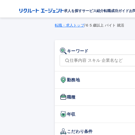
求人を探す
サービス紹介
転職成功ガイド
お
転職・求人トップ
/
６５歳以上 バイト 就活
キーワード
勤務地
職種
年収
こだわり条件