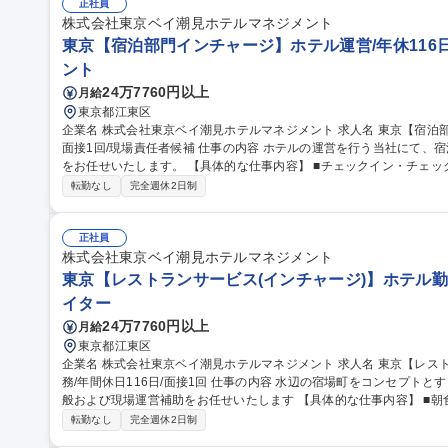
かな対応とホスピタリティでお客様にご満足いただいております 募集職種 【六本木/テクニカルコーディネータ
正社員
ー】イベント運営/音響照明,映像の運営管理
株式会社東京ベイ潮見ホテルマネジメント
東京【宿泊部門インチャージ】ホテル運営/年休116日
ント
24万7760円以上
月給
東京都江東区
企業名 株式会社東京ベイ潮見ホテルマネジメント 求人名 東京【宿泊部門インチャージ】ホテル運営/年休116日/
面接1回/現場責任者候補 仕事の内容 ホテルの運営を行う当社にて、宿泊部門におけるインチャージ(現場責任者)
をお任せいたします。 【具体的な仕事内容】 ■チェックイン・チェックアウト業務、電話・メール等による予約
対応 ■館内案内、客室対応などのフロントサービス全般、ゲスト対応
転勤なし
完全週休2日制
ョン改善および日々の業務管理 ■夜間業務においてはホテル全体の責任者として
京【宿泊部門インチャージ】ホテル運営/年休116日/面接1回/現場責任
正社員
株式会社東京ベイ潮見ホテルマネジメント
東京【レストランサービス(インチャージ)】ホテル勤務
イター
24万7760円以上
月給
東京都江東区
企業名 株式会社東京ベイ潮見ホテルマネジメント 求人名 東京【レストランサービス（インチャージ）】ホテル勤
務/年間休日116日/面接1回 仕事の内容 水辺の宿場町をコンセプトとするホテルにて、レストランサービス業務全
般および現場運営補助をお任せいたします 【具体的な仕事内容】 ■朝食ブッフェにおけるお客様のご案内、料理
補充、テーブルリセット ■アフタヌーンティー、ディナー（アラカル
転勤なし
完全週休2日制
膳、オーダーテイク、下げ膳などの接客業務全般 ■団体利用時におけ