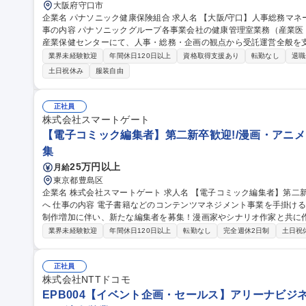
大阪府守口市
企業名 パナソニック健康保険組合 求人名 【大阪/守口】人事総務マネージャー/パナソニックG/年間休日126日 仕
事の内容 パナソニックグループ各事業会社の健康管理室業務（産業
産業保健センターにて、人事・総務・企画の観点から受託運営全般を
グループ各社人事との調整・折衝をはじめ、医療職（産業医や保健師
業界未経験歓迎
年間休日120日以上
資格取得支援あり
転勤なし
退職
課題整理や制度企画などの受託管理業務を推進します。あわせて人事
土日祝休み
服装自由
門業務の統括や課員・派遣社員等の指導・育成、予算取りまとめ全般
括とチームマネジメントからスタートし、将来的には課長職として組織運
職種 【大阪/守口】人事総務マネージャー/パナソニックG/年間休日12
正社員
株式会社スマートゲート
【電子コミック編集者】第二新卒歓迎!/漫画・アニメ
集
25万円以上
月給
東京都豊島区
企業名 株式会社スマートゲート 求人名 【電子コミック編集者】第二新卒歓迎！/漫画・アニメ・ゲーム好きな方
へ 仕事の内容 電子書籍などのコンテンツマネジメント事業を手掛ける当社にて、自社IPやオリジナルコミックの
制作増加に伴い、新たな編集者を募集！漫画家やシナリオ作家と共に
ます。 【編集業務】■原稿のディレクション（チェック／赤入れ）■漫画家／取引先との連絡業務■制作ラインの
業界未経験歓迎
年間休日120日以上
転勤なし
完全週休2日制
土日祝
整備／構築■複数案件の進行管理 【商品企画業務】■市場リサーチ■商
務（メーカー／サークル／漫画家・クリエイターなど） ※その他、自
のコンテンツ制作なども行います。 募集職種 【電子コミック編集者】第二新卒歓迎！/漫画・アニメ・ゲーム好き
正社員
な方へ
株式会社NTTドコモ
EPB004【イベント企画・セールス】アリーナビジ