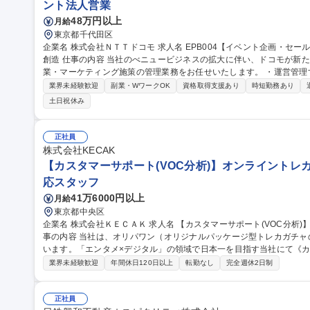
ント法人営業
48万円以上
月給
東京都千代田区
企業名 株式会社ＮＴＴドコモ 求人名 EPB004【イベント企画・セールス】アリーナビジネスにおける新たな価値
創造 仕事の内容 当社のべニュービジネスの拡大に伴い、ドコモが新たに運営するアリーナでのイベント企画/営
業・マーケティング施策の管理業務をお任せいたします。 ・運営管理するスタジアムにおいて、施設利用が想定
される興行主（特に音楽興行主）へのブッキング営業業務や自主イベ
業界未経験歓迎
副業・WワークOK
資格取得支援あり
時短勤務あり
ける、マーケティング施策の実行管理 ※今回のポジションでは、採
土日祝休み
能性がございます。 募集職種 EPB004【イベント企画・
正社員
株式会社KECAK
【カスタマーサポート(VOC分析)】オンライントレカ
応スタッフ
41万6000円以上
月給
東京都中央区
企業名 株式会社ＫＥＣＡＫ 求人名 【カスタマーサポート(VOC分析)】オンライントレカ/エンタメ/急成長中★ 仕
事の内容 当社は、オリパワン（オリジナルパッケージ型トレカガチ
います。「エンタメ×デジタル」の領域で日本一を目指す当社にて《カス
す！ 応品質管理やデータ分析を通じて顧客体験を高め、開発チームと連携した製品改善まで推進します。 【具体
業界未経験歓迎
年間休日120日以上
転勤なし
完全週休2日制
的には】■対応品質評価やKPI管理、社内育成を実施 ■FAQ整備やAI
データ分類・分析によるプロダクト改善提案を担当 【仕事の魅力】
の声を起点にサービス進化へ貢献できる環境です。 募集職種 【カスタマーサポート(VOC分析)】オンライントレ
正社員