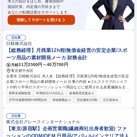
維営業(OEM/メンズ・セーターやカットソー)】三井物産及び日鉄物産出資
求人の紹介をはじめ、書類添削や
面談対策、内定後の手続きまで
あなたの転職活動をサポートします。
登録してサポートを受ける
正社員
日精株式会社
【総務経理】月残業12h程/無借金経営の安定企業/スポ
ーツ用品の素材開発メーカ 財務会計
31万2500円～40万700円
月給
東京都中央区
企業名 日精株式会社 求人名 【総務経理】月残業12h程/無借金経営の安定
企業/スポーツ用品の素材開発メーカ 仕事の内容 ●ゴルフクラブのシャフ
トや釣り竿等のスポーツ／レジャー用品などに使用される炭素繊維を主体
とした素材を販売する当社にて、経理、総務、社内システムのヘルプデス
業界未経験歓迎
年間休日120日以上
資格取得支援あり
ク対応をメインにお任せします。 《具体的には》東京支店で発生する費用
月平均残業時間20時間以内
時短勤務あり
完全週休2日制
土日祝休み
処理・入力業務、月次決算の一部資料作成、総務関連の備品管理・設備管
理、中途採用・新卒採用の人事業務、基幹システム関連の営業サポート・
質問対応などを担当していただきます。幅広い管理業務を通じて総合的な
正社員
スキルアップが可能です。専門性を深めるのではなく管理部門全般のスキ
株式会社グレースインターナショナル
ルを幅広く習得したい方に最適な職場環境です。 募集職種 【総務経理】
【東京/原宿駅】企画営業職(繊維商社出身者歓迎) ファ
月残業12h程/無借金経営の安定企業/スポーツ用品の素材開発メーカ
ッションのODM/OEM 日用品/アパレル/インテリア法人