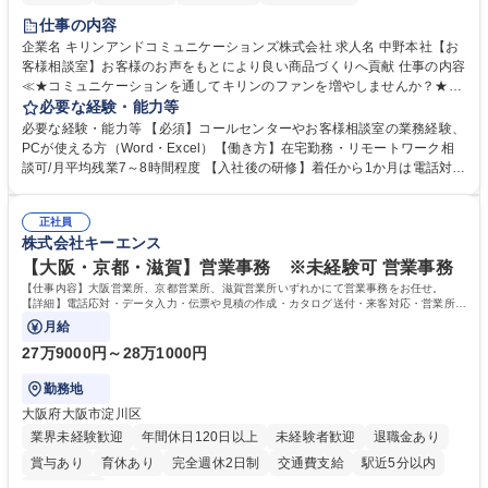
仕事の内容
企業名 キリンアンドコミュニケーションズ株式会社 求人名 中野本社【お
客様相談室】お客様のお声をもとにより良い商品づくりへ貢献 仕事の内容
≪★コミュニケーションを通してキリンのファンを増やしませんか？★≫
お客様のお声をより良い商品づくりに活かしていく上で、窓口となるお客
必要な経験・能力等
様相談室でのお仕事です。 日々お客様からいただくキリングループへのご
必要な経験・能力等 【必須】コールセンターやお客様相談室の業務経験、
意見を、企業活動に活かしています。お客様からの声に迅速かつ誠意をも
PCが使える方（Word・Excel）【働き方】在宅勤務・リモートワーク相
って対応、情報提供するとともにグループ内活動に反映しています。 【具
談可/月平均残業7～8時間程度 【入社後の研修】着任から1か月は電話対応
体的には】電話応対、メール、お手紙対応、ご指摘品調査報告書作成、有
のOJTを中心に実施し、電話対応に慣れた段階でメール・手紙のOJTを実
人チャットボット対応など。 【1日の対応件数】■電話：月間一人当たり
施する予定です。独り立ち以降もしっかりフォローする体制を整えていま
平均100件前後■メール・手紙：同上40件前後 募集職種 中野本社【お客様
正社員
すのでご安心ください。 【当社について】キリングループの広報機能を担
株式会社キーエンス
相談室】お客様のお声をもとにより良い商品づくりへ貢献
う会社として、お客様との出会いを大切にし、磨き上げたホスピタリティ
を込めてコミュニケーションをとりながら広報関連業務を行っておりま
【大阪・京都・滋賀】営業事務 ※未経験可 営業事務
す。 学歴・資格 学歴：大学院 大学 高専 短大 専修学校 高校 語学力： 資
【仕事内容】大阪営業所、京都営業所、滋賀営業所いずれかにて営業事務をお任せ。
格：
【詳細】電話応対・データ入力・伝票や見積の作成・カタログ送付・来客対応・営業所内
で発生する事務業務や業務改善をお任せ。
月給
27万9000円～28万1000円
勤務地
大阪府大阪市淀川区
業界未経験歓迎
年間休日120日以上
未経験者歓迎
退職金あり
賞与あり
育休あり
完全週休2日制
交通費支給
駅近5分以内