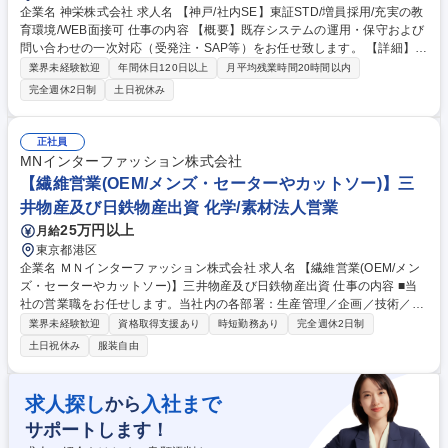
企業名 神栄株式会社 求人名 【神戸/社内SE】東証STD/増員採用/充実の教
育環境/WEB面接可 仕事の内容 【概要】既存システムの運用・保守および
問い合わせの一次対応（受発注・SAP等）をお任せ致します。 【詳細】基
幹システム（販売・会計系）や事業部門ごとの業務システムの運用・保
業界未経験歓迎
年間休日120日以上
月平均残業時間20時間以内
守、ユーザーや現場部門との折衝、課題や要望のヒアリング、要件定義・
完全週休2日制
土日祝休み
設計・テスト・導入、ベンダーコントロール、トラブル対応、業務改善企
画立案 ※上記をご経験に応じてご担当頂きます。 募集職種 【神戸/社内S
E】東証STD/増員採用/充実の教育環境/WEB面接可
正社員
MNインターファッション株式会社
【繊維営業(OEM/メンズ・セーターやカットソー)】三
井物産及び日鉄物産出資 化学/素材法人営業
25万円以上
月給
東京都港区
企業名 ＭＮインターファッション株式会社 求人名 【繊維営業(OEM/メン
ズ・セーターやカットソー)】三井物産及び日鉄物産出資 仕事の内容 ■当
社の営業職をお任せします。当社内の各部署：生産管理／企画／技術／事
務などのチームを統率し得意先／取引先との折衝をお任せします。ご経験
業界未経験歓迎
資格取得支援あり
時短勤務あり
完全週休2日制
に合わせて、担当アイテムや顧客をアサインしていきます。 【特徴】・既
土日祝休み
服装自由
製品の生地を提案するだけではなく、メーカーと共同で「このブランドの
ために新しい生地を作る」という、クリエイティブな営業が可能です。・
三井物産と日鉄物産のハイブリッドな文化が混ざり合っています。中途入
求人探し
入社まで
から
社者も多く、個人の裁量に任せる範囲が広いため、前職での経験を活かし
サポートします！
ながら、裁量権があり風通しの良い環境で就業可能です。 募集職種 【繊