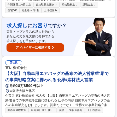
境・ユーティリティー設備等の調達業務全般を担当いただきます。 ご経歴
年間休日120日以上
資格取得支援あり
時短勤務あり
退職金あり
やスキルにあわせていずれかの業務を幅広く担当していただきます。 【業
在宅OK
完全週休2日制
土日祝休み
務内容】 ・見積先選定、見積依頼、価格査定、価格交渉、発注/契約締結
などの調達業務全般 ・納期管理、輸送手配など、発注から納品までのフォ
ローを含む工場資材業務 ・法令対応、サスティナビリティ対応（取適法や
求人探し
お困り
に
ですか？
法令改正への対応など） ・市場、市況動向調査 募集職種 【滋賀/大津】調
業界トップクラスの求人件数から
達(原材料/製造設備)★プライム上場★未経験可★フレックス有
あなたの力を最大限に発揮できる
求人探しをお手伝いします。
アドバイザーに相談する
正社員
東レ株式会社
【大阪】自動車用エアバッグの基布の法人営業/世界で
の事業戦略立案に携われる 化学/素材法人営業
28万8500円以上
月給
大阪府大阪市北区
企業名 東レ株式会社 求人名 【大阪】自動車用エアバッグの基布の法人営
業/世界での事業戦略立案に携われる 仕事の内容 自動車用エアバッグの基
布の製造販売をお任せします。営業だけでなく、世界での事業戦略立案に
も携われる点が魅力です！【詳細】■既存・新規顧客への営業活動(新規受
業界未経験歓迎
年間休日120日以上
英語
退職金あり
土日祝休み
注、開発提案、価格交渉)、サプライヤ対応 (新規選定、価格交渉、共同開