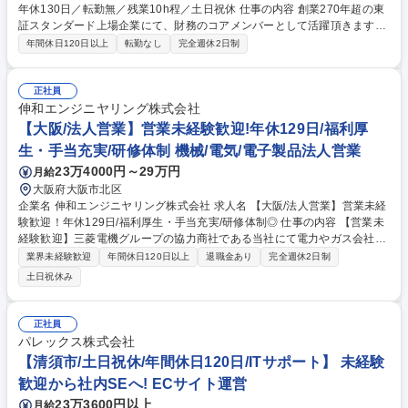
年休130日／転勤無／残業10h程／土日祝休 仕事の内容 創業270年超の東
証スタンダード上場企業にて、財務のコアメンバーとして活躍頂きます。
単体決算や税務対応、開示資料作成などを中心に、経営企画セクション財
年間休日120日以上
転勤なし
完全週休2日制
務チームにて専門性を発揮いただくポジションです。 【具体的な業務内
容】 ■単体決算・月次決算（監査法人対応含）■税計算・税効果会計、国
税対応（税理士法人対応含）■税制改正・会計基準変更への対応（リース
正社員
会計等）■開示資料作成（決算短信、有価証券報告書、株主総会招集通知
伸和エンジニヤリング株式会社
等） ※利用システム：OBIC（個別決算）、DIVA（連結決算）、wizLabo-
【大阪/法人営業】営業未経験歓迎!年休129日/福利厚
One（開示）※繁忙期（3・4月等）の残業も月10～20時間程度と働きや
生・手当充実/研修体制 機械/電気/電子製品法人営業
すい環境です。 募集職種 【名古屋／財務】高い正社員登用率◎年休130日
23万4000円～29万円
月給
／転勤無／残業10h程／土日祝休
大阪府大阪市北区
企業名 伸和エンジニヤリング株式会社 求人名 【大阪/法人営業】営業未経
験歓迎！年休129日/福利厚生・手当充実/研修体制◎ 仕事の内容 【営業未
経験歓迎】三菱電機グループの協力商社である当社にて電力やガス会社へ
協力会社の機械装置の営業をお任せします。「売って終わり」ではなく、
業界未経験歓迎
年間休日120日以上
退職金あり
完全週休2日制
顧客のパートナーとして長い関係性を築けます。 【仕事の流れ】受注ま
土日祝休み
で：製造工場の技術者に同行して貰い、お客様へ技術の提案・仕様打合
せ・見積作成等を行います。受注後：契約事務・設計/製造打合せ・納品・
フォロー・保守等、お客様と三菱電機製造部との間を取り持つ役割を担い
正社員
ます。ルート営業を中心に、社内外の製造現場・周囲を巻き込みながら進
パレックス株式会社
める仕事です。文系・理系を問わず多くの社員が活躍しており、営業職の
【清須市/土日祝休/年間休日120日/ITサポート】 未経験
８割以上が文系の社員です。 募集職種 【大阪/法人営業】営業未経験歓
歓迎から社内SEへ! ECサイト運営
迎！年休129日/福利厚生・手当充実/研修体制◎
23万3600円以上
月給