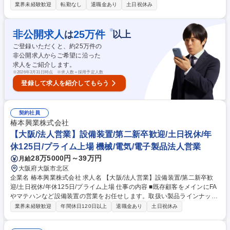
ーや金物屋さんへお届けするルート配送をお任せします。3t以下のトラッ
業界未経験歓迎
転勤なし
退職金あり
土日祝休み
クなので、運転もしやすく未経験でも安心です。 ■東海3県（愛知・岐
阜・三重）の既存顧客への納品（1日15件程度） ■商品の積み込み・荷卸
し（最大27kg程度の荷物もあります） ■お客様（小売店様）とのコミュニ
※
非公開求人
25
万件
は
以上
ケーションや納品時の対応 【扱う商品】建築現場で毎日使われるブルーシ
ご登録いただくと、約
25
万件の
ート、ガラ袋、ヘルメット、安全用品など！短距離の配送が多く、夜勤な
非公開求人からご希望に沿った
ども一切なく18：30～19：00頃には仕事を終えられる為、家族や自分の
求人をご紹介します。
時間を大切にしながら長く働ける環境です。 募集職種 【清須市/土日祝休/
※
2026年3月31日時点 ※求人数＝採用予定人数
年間休120日/短距離ルート配送/未経験歓迎/夜間なし】
登録して求人を紹介してもらう
契約社員
椿本興業株式会社
【大阪/法人営業】設備装置/第二新卒歓迎/土日祝休/年
休125日/プライム上場 機械/電気/電子製品法人営業
28万5000円～39万円
月給
大阪府大阪市北区
企業名 椿本興業株式会社 求人名 【大阪/法人営業】設備装置/第二新卒歓
迎/土日祝休/年休125日/プライム上場 仕事の内容 ■既存顧客をメインにFA
やマテハンなど設備装置の営業をお任せします。取扱い製品ラインナップ
多く、お客様のご期待に沿えることが強みです。メーカーの勉強会なども
業界未経験歓迎
年間休日120日以上
退職金あり
土日祝休み
積極的に参加し知識を広げられます。 【詳細】巨大産業システムやロボッ
ト等のFAシステムの提供を通じて生産現場の課題解決を行います。納入し