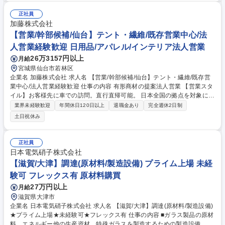
ゆえに社長との距離が非常に近く、将来的には管理部長として経営を支え
るパートナーとなることを期待しています。自分の意見が直接経営判断に
正社員
反映されるため、「自らの手で会社を動かしている」という確かな手応え
加藤株式会社
と、経営に近い視点でのキャリア形成が可能な環境です。 募集職種 【中
【営業/幹部候補/仙台】テント・繊維/既存営業中心/法
之島/東レGの経理】年休121日/残業10h/フルフレックス/転勤無し/駅チカ
人営業経験歓迎 日用品/アパレル/インテリア法人営業
26万3157円以上
月給
宮城県仙台市若林区
企業名 加藤株式会社 求人名 【営業/幹部候補/仙台】テント・繊維/既存営
業中心/法人営業経験歓迎 仕事の内容 有形商材の提案法人営業 【営業スタ
イル】お客様先に車での訪問。直行直帰可能。 日本全国の拠点を対象に
様々な経験が積めます。 【具体的には】 産業用テントやシートシャッタ
業界未経験歓迎
年間休日120日以上
退職金あり
完全週休2日制
ーなど繊維製品を扱う営業職として、顧客の課題解決に向けた提案を行い
土日祝休み
ます。既存顧客の営業からスタートし、経験を積むことで新規開拓・新商
材の営業なども可能。将来的に海外営業・弊社の中核を担う存在への登用
も期待しています。 募集職種 【営業/幹部候補/仙台】テント・繊維/既存営
正社員
業中心/法人営業経験歓迎
日本電気硝子株式会社
【滋賀/大津】調達(原材料/製造設備) プライム上場 未経
験可 フレックス有 原材料購買
27万円以上
月給
滋賀県大津市
企業名 日本電気硝子株式会社 求人名 【滋賀/大津】調達(原材料/製造設備)
★プライム上場★未経験可★フレックス有 仕事の内容 ■ガラス製品の原材
料、エネルギー他の生産資材、特殊ガラスを製造するための製造設備、環