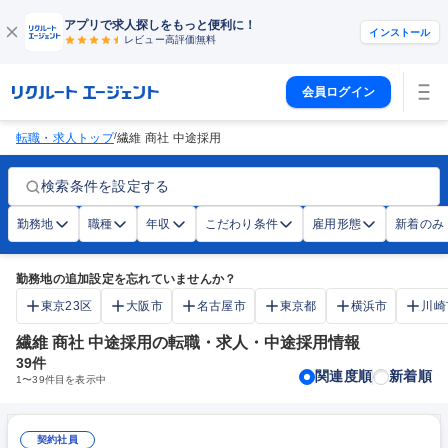
アプリで求人探しをもっと便利に！
インストール
レビュー高評価
無料
会員ログイン
/
転職・求人トップ
繊維 商社 中途採用
検索条件を設定する
勤務地
職種
年収
こだわり条件
雇用形態
新着のみ
勤務地の追加設定を忘れていませんか？
東京23区
大阪市
名古屋市
東京都
横浜市
川崎
繊維 商社 中途採用の転職・求人・中途採用情報
39
件
関連度順
新着順
1
〜
39
件目を表示中
契約社員