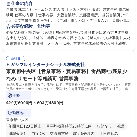
土日祝休み
仕事の内容
企業名 株式会社キーエンス 求人名 【大阪・京都・滋賀】営業事務 ※未経
験可 仕事の内容 【仕事内容】大阪営業所、京都営業所、滋賀営業所いず
れかにて営業事務をお任せ。 【詳細】電話応対・データ入力・伝票や見積
の作成・カタログ送付・来客対応・営業所内で発生する事務業務や業務改
必要な経験・能力等
善をお任せ。 【教育制度】ご入社後、育成担当とペアになりながらOJTに
必要な経験・能力等 【必須】■協調性を持って業務推進出来る方 ■改善案
て業務を覚えていただくことが可能です。業務システムがきちんと構築さ
を出しながら、主体的に業務を進めて行ける方 【過去のご入社事例】人材
れているため、スムーズに仕事に慣れることができる環境です。また、
派遣業界や保育業界等、メーカー以外、営業事務未経験者の入社実績有
「チームで成果を出す文化」があり、良いやり方を積極的に共有しながら
【当社の事務職について】単なる事務ではなく主体性を発揮したサポート
常に改善を目指す風土のため、安心して業務に取り組んでいただけます。
により、キーエンスの付加価値向上に貢献します。ベースの定型業務に加
募集職種 【大阪・京都・滋賀】営業事務 ※未経験可
正社員
えて、お客様や社員の状況に合わせ、能動的なサポート、改善の動きも期
ヒガシマルインターナショナル株式会社
待され。組織を支えるスペシャリストとして、チームに貢献し、結果的に
社員から頼られる存在になることができます。平均19:30の退勤以降の業
東京都中央区【営業事務・貿易事務】食品商社/残業少
務の持ち帰りも禁止されており、メリハリのある働き方となります。 学
なめ/リモート等相談可 営業事務
歴・資格 学歴：大学院 大学 高専 短大 語学力： 資格：
食品の加工・販売を行っている当社にて、営業事務・貿易事務をお任せいたします。営業
社員のサポートポジションとして、受発注から海外工場との調整まで幅広く対応し、当社
事業の根幹を支えていただきます。
年俸
420万6000円～603万4800円
勤務地
東京都中央区
年間休日120日以上
月平均残業時間20時間以内
転勤なし
英語
退職金あり
在宅OK
交通費支給
駅近5分以内
土日祝休み