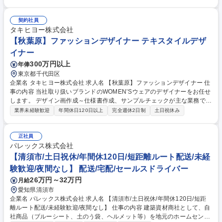
様書の作作成→サンプル制作を手配→サンプルチェック・修正→デザイン
完成 【取り扱いブランド】 主要ブランドは『ZOY』『WAAC』など 【採
用背景】ゴルフウェア市場の拡大に伴い事業戦略強化のための募集となり
契約社員
タキヒヨー株式会社
ます。 募集職種 【秋葉原】服飾雑貨デザイナー
【秋葉原】ファッションデザイナー テキスタイルデザ
イナー
300万円以上
年俸
東京都千代田区
企業名 タキヒヨー株式会社 求人名 【秋葉原】ファッションデザイナー 仕
事の内容 当社取り扱いブランドのWOMEN’Sウェアのデザイナーをお任せ
します。 デザイン画作成～仕様書作成、サンプルチェックが主な業務で
す。 業務の流れ】MDとの打ち合わせ＆コンセプトや素材を決定→デザイ
業界未経験歓迎
年間休日120日以上
完全週休2日制
土日祝休み
ン画、仕様書の作作成→サンプル制作を手配→サンプルチェック・修正→
デザイン完成 【取り扱いブランド】 主要ブランドは『ZOY』『WAAC』
など 【採用背景】 ゴルフウェア市場の拡大に伴い事業戦略強化のための
正社員
パレックス株式会社
募集となります。 募集職種 【秋葉原】ファッションデザイナー
【清須市/土日祝休/年間休120日/短距離ルート配送/未経
験歓迎/夜間なし】 配送/宅配/セールスドライバー
26万円～32万円
月給
愛知県清須市
企業名 パレックス株式会社 求人名 【清須市/土日祝休/年間休120日/短距
離ルート配送/未経験歓迎/夜間なし】 仕事の内容 建築資材商社として、自
社商品（ブルーシート、土のう袋、ヘルメット等）を地元のホームセンタ