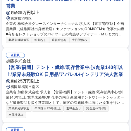
営業
25万円以上
月給
東京都渋谷区
企業名 株式会社グレースインターナショナル 求人名 【東京/原宿駅】企画
営業職（繊維商社出身者歓迎）★ファッションのODM/OEM★ 仕事の内容
■有名セレクトショップのバイヤーとの商談やデザイナー・ＭＤとの打ち
合わせを通し商品企画から生産を進行します。ご経験に応じてバイヤーと
業界未経験歓迎
転勤なし
退職金あり
土日祝休み
一緒にマーケットリサーチを行い、協同して商品を作り込んで頂きます。
■試作品を作成後、海外工場と交渉して商品を作り込んで頂きます。効率
良く働くことを意識しているので、残業も少ないです。 【入社後は】■ま
正社員
ずは先輩へ同行し、業務知識やスキルを実践しながら学んでいただきま
加藤株式会社
す。商品完成までの工程や海外輸入の生産管理 等。また当社と契約してい
【営業/福岡】テント・繊維/既存営業中心/創業140年以
る海外にある製造工場も訪問して頂きます。工場との連携を密に取るた
上/業界未経験OK 日用品/アパレル/インテリア法人営業
め、3ヶ月に1回程度、海外出張に行っていただきます。 募集職種 【東京/
25万円以上
月給
原宿駅】企画営業職（繊維商社出身者歓迎）★ファッションのODM/OEM
★
福岡県福岡市南区
企業名 加藤株式会社 求人名 【営業/福岡】テント・繊維/既存営業中心/創
業140年以上/業界未経験OK 仕事の内容 産業用テントやシートシャッター
など繊維製品を扱う営業職として、顧客の課題解決に向けた提案を行いま
す。既存顧客への営業からスタートし、経験を積むことで新規開拓や新商
業界未経験歓迎
年間休日120日以上
退職金あり
完全週休2日制
材開発にも携われる成長環境です。 【具体的には】既存顧客を中心に、イ
土日祝休み
ベント用テント、工場のエアコン効率を高める間仕切り、自動で上下する
工場用シートシャッターなどの産業用繊維製品を提案します。顧客の要望
をヒアリングし、用途に合わせた素材選定や提案を幅広く行います。経験
正社員