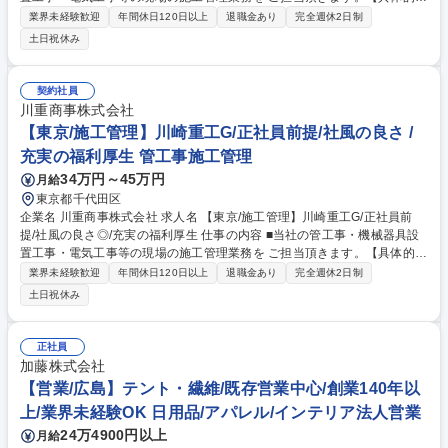
は】■安全管理をメイン業務とし、その他工程管理、書類作成をご担当頂
業界未経験歓迎
年間休日120日以上
退職金あり
完全週休2日制
きます。※当社では、下請け業者の選定や 工事計画等は営業が取り決めを
土日祝休み
しております。※変更範囲:当社業務全般 【例】・管工事(オフィスビル等
におけえる空調機器設置工事等）・機械 機具設置工事(工場向けのボイラ
ー、ガスタービン、業務用クレーン等) ・電気工事(オフィスビル、データ
契約社員
センター等における受変電設備、非常 用発電機の設置工事等）・その他※
川重商事株式会社
ご経験に応じてご担当頂きます。 募集職種 【神戸/施工管理】川崎重工G/
【東京/施工管理】川崎重工G/正社員前提/社風の良さ /
正社員前提/社風の良さ◎/充実の福利厚生
充実の福利厚生 管工事施工管理
34万円～45万円
月給
東京都千代田区
企業名 川重商事株式会社 求人名 【東京/施工管理】川崎重工G/正社員前
提/社風の良さ◎/充実の福利厚生 仕事の内容 ■当社の管工事・機械器具設
置工事・電気工事等の現場の施工管理業務を ご担当頂きます。【具体的に
は】■安全管理をメイン業務とし、その他工程管理、書類作成をご担当頂
業界未経験歓迎
年間休日120日以上
退職金あり
完全週休2日制
きます。※当社では、下請け業者の選定や 工事計画等は営業が取り決めを
土日祝休み
しております。※変更範囲:当社業務全般 【例】・管工事(オフィスビル等
におけえる空調機器設置工事等）・機械 機具設置工事(工場向けのボイラ
ー、ガスタービン、業務用クレーン等) ・電気工事(オフィスビル、データ
正社員
センター等における受変電設備、非常 用発電機の設置工事等）・その他※
加藤株式会社
ご経験に応じてご担当頂きます。 募集職種 【東京/施工管理】川崎重工G/
【営業/広島】テント・繊維/既存営業中心/創業140年以
正社員前提/社風の良さ◎/充実の福利厚生
上/業界未経験OK 日用品/アパレル/インテリア法人営業
24万4900円以上
月給