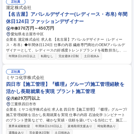
て終わりではなく、据え付け工事まで当社で請け負います。顧客要望の確
正社員
認、必要商材の選定、生産投資のプランニングから設計・仕様の決定、複
瀧定株式会社
数のメーカーを横断しての折衝、納品まで、トータルにフォローします。
【名古屋】アパレルデザイナー(レディース・布帛) 年間
【業界】自動車、鉄道、医療、重工業、鉄鋼、物流など幅広い業界の根本
休日124日 ファッションデザイナー
を機械を通じて支えています。 募集職種 【大阪/法人営業】設備装置/第二
370万円～450万円
年俸
新卒歓迎/土日祝休/年休125日/プライム上場
愛知県名古屋市中区
企業名 瀧定株式会社 求人名 【名古屋】アパレルデザイナー（レディー
ス・布帛）◆年間休日124日 仕事の内容 繊維専門商社のOEMアパレルデ
ザイナーとして、レディースの好感度トレンドブランドを複数担当し、商
談からサンプル受注までの一連のデザイナー業務を担当いただきます。 ヤ
年間休日120日以上
転勤なし
完全週休2日制
土日祝休み
ングキャリア向け高感度トレンドアイテムを取り扱う部署のOEM/ODMデ
ザイナー。営業同行での商談・企画提案から、リサーチ、絵型・仕様書作
成、サンプル依頼・チェック等の一連業務をパタンナーや生産担当と連携
正社員
して推進。年2回の展示会企画・展示品作成も担当します。多彩なブラン
ミヤコ化学株式会社
ドに携わり大きく成長できる環境で、自身のデザインが展示会でピックア
四日市【施工管理】『蝶理』グループ/施工管理経験を
ップされたり、ご指名リピートを頂けたりすることが醍醐味です。 募集職
活かし長期就業を実現 プラント施工管理
種 【名古屋】アパレルデザイナー（レディース・布帛）◆年間休日124日
29万円以上
月給
三重県四日市市
企業名 ミヤコ化学株式会社 求人名 四日市【施工管理】『蝶理』グループ/
施工管理経験を活かし長期就業を実現 仕事の内容 石油化学コンビナート
のプラント塗装などで、確かな実績・信頼を築いている当社にて、施工管
理業務をお任せします。これまでの施工管理経験や資格を活かしていただ
業界未経験歓迎
年間休日120日以上
資格取得支援あり
時短勤務あり
くことを期待しています。 【担当領域】防錆塗装工事、重防蝕塗装工事、
退職金あり
完全週休2日制
土日祝休み