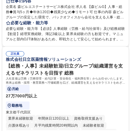
仕事の内容
完全週休2日制
交通費支給
長期歓迎
駅近5分以内
土日祝休み
企業名 森ビルエステートサービス株式会社 求人名 【森ビルG】人事・総
務◆賞与5ヶ月◆年休120日◆残業少なめ◆リモート可 仕事の内容 森ビル
グループの安定した環境で、バックオフィスから会社を支える人事・総務
をお任せします。 労務と総務の業務をバランスよく担当し、ゆくゆくは制
必要な経験・能力等
度改定などのコア業務にも挑戦できる、やりがいある環境です。 ■勤怠管
必要な経験・能力等 【必須】人事経験（労務・給与社保等）及び総務経験
理、給与計算、社会保険手続き、年末調整等の労務管理全般 ■入退社手続
【歓迎】経理実務経験、簿記3級以上 業界未経験の方も歓迎です。マニュ
き、社内規定の改定や人事制度改定などのコア業務 ■社内イベントの企画
アルと部内OJT体制があるため、即戦力として安心して始められます。
運営やその他総務業務全般 ※労務と総務を1：1の割合でお任せ。 入社後
【魅力・やりがい】森ビルGの安定基盤で労務から総務まで幅広く携われ
は部内のOJTを中心に、あなたの経験に合わせて不足している部分はいつ
ます。定型業務に留まらず、社内規定や人事制度の改定など会社のコア業
でも質問・相談できる環境が整っているため、安心して成長できます。 募
正社員
務に挑戦できるため、自身の成長と組織への貢献度をダイレクトに実感で
株式会社日立医薬情報ソリューションズ
集職種 【森ビルG】人事・総務◆賞与5ヶ月◆年休120日◆残業少なめ◆
きます。 残業少なめ、週1日リモート可など、ワークライフバランスを保
リモート可
ち長期活躍できる環境です。 「これまでの幅広い経験を活かし、長期的な
【総務・人事】未経験歓迎/日立グループ/組織運営を支
キャリアを築きたい」という前向きな意欲と挑戦を全力で応援します。 学
えるゼネラリストを目指す 総務
歴・資格 学歴：大学院 大学 高専 短大 専修学校 高校 語学力： 資格：日商
入社直後は労務（労務管理・給与計算・安全衛生・福利厚生等）からお任せいたします。
簿記検定1級 日商簿記検定2級 日商簿記検定3級
将来は総務・採用・教育業務へ守備範囲を広げ、組織運営を支えるゼネラリストをめざせ
ます。
月給
27万7000円以上
勤務地
東京都千代田区
業界未経験歓迎
年間休日120日以上
資格取得支援あり
介護休暇あり
月平均残業時間20時間以内
未経験者歓迎