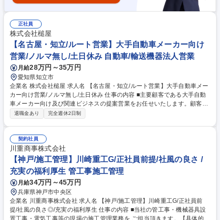
正社員
株式会社槌屋
【名古屋・知立/ルート営業】大手自動車メーカー向け
営業/ノルマ無し/土日休み 自動車/輸送機器法人営業
28万円～35万円
月給
愛知県知立市
企業名 株式会社槌屋 求人名 【名古屋・知立/ルート営業】大手自動車メー
カー向け営業/ノルマ無し/土日休み 仕事の内容 ■主要顧客である大手自動
車メーカー向け及び関連ビジネスの提案営業をお任せいたします。顧客と
の関係構築やニーズの掘り起こし、市況情報収集を通し槌屋の積み上げて
退職金あり
完全週休2日制
きたチャネルを活かして拡販活動を行います。 【具体的には】 担当顧
客：1人あたり数社担当いただきますので、お客様に向き合った課題解
決・提案をすることができます。商談相手：顧客先の購買部門・設計部
契約社員
門・技術開発部門・製造及び検査部門などが商談相手となります。 3～5
川重商事株式会社
年以内を目安にチームマネジメントも対応いただきます。キャリアアップ
【神戸/施工管理】川崎重工G/正社員前提/社風の良さ /
が明確なポジションとなります。 募集職種 【名古屋・知立/ルート営業】
充実の福利厚生 管工事施工管理
大手自動車メーカー向け営業/ノルマ無し/土日休み
34万円～45万円
月給
兵庫県神戸市中央区
企業名 川重商事株式会社 求人名 【神戸/施工管理】川崎重工G/正社員前
提/社風の良さ◎/充実の福利厚生 仕事の内容 ■当社の管工事・機械器具設
置工事・電気工事等の現場の施工管理業務を ご担当頂きます。【具体的に