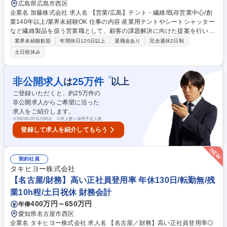
広島県広島市西区
企業名 加藤株式会社 求人名 【営業/広島】テント・繊維/既存営業中心/創
業140年以上/業界未経験OK 仕事の内容 産業用テントやシートシャッター
など繊維製品を扱う営業職として、顧客の課題解決に向けた提案を行いま
す。既存顧客への営業からスタートし、経験を積むことで新規開拓や新商
業界未経験歓迎
年間休日120日以上
退職金あり
完全週休2日制
材開発にも携われる成長環境です。 【具体的には】既存顧客を中心に、イ
土日祝休み
ベント用テント、工場のエアコン効率を高める間仕切り、自動で上下する
工場用シートシャッターなどの産業用繊維製品を提案します。顧客の要望
をヒアリングし、用途に合わせた素材選定や提案を幅広く行います。経験
※
非公開求人
25
万件
は
以上
を積むことで、テントや繊維素材を発展させるような、顧客ニーズに基づ
ご登録いただくと、約
25
万件の
いた新商材の企画・開発にも携わることが可能。【営業スタイル】お客様
非公開求人からご希望に沿った
先に車での訪問。直行直帰可能。 募集職種 【営業/広島】テント・繊維/既
求人をご紹介します。
存営業中心/創業140年以上/業界未経験OK
※
2026年3月31日時点 ※求人数＝採用予定人数
登録して求人を紹介してもらう
契約社員
タキヒヨー株式会社
【名古屋/財務】高い正社員登用率 年休130日/転勤無/残
業10h程/土日祝休 財務会計
400万円～650万円
年俸
愛知県名古屋市西区
企業名 タキヒヨー株式会社 求人名 【名古屋／財務】高い正社員登用率◎