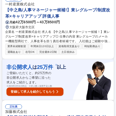
を積むことで、テントや繊維素材を発展させるような、顧客ニーズに基づ
一村産業株式会社
いた新商材の企画・開発にも携わることが可能。【営業スタイル】お客様
【中之島/人事マネージャー候補!】東レグループ/制度改
先に車での訪問。直行直帰可能。 募集職種 【営業/福岡】テント・繊維/既
革×キャリアアップ 評価人事
存営業中心/創業140年以上/業界未経験OK
42万6500円～43万8500円
月給
大阪府大阪市北区
企業名 一村産業株式会社 求人名 【中之島/人事マネージャー候補！】東レ
グループ/制度改革×キャリアアップ◎ 仕事の内容 東レグループのメーカ
ー機能型商社で、人事改革を担う責任者候補です。 入社後はご経験や強み
に応じ、得意な人事業務から担当いただき、徐々に業務領域を広げ将来的
業界未経験歓迎
年間休日120日以上
資格取得支援あり
時短勤務あり
には管理職登用を期待しております。 ＜ご経験・強みに応じた担当業務の
退職金あり
在宅OK
完全週休2日制
土日祝休み
決定と段階的な引継ぎ前提です＞ ・新卒・中途・派遣採用、要員計画、人
員配置に関する実務推進 ・人事評価・処遇制度の改定、人事システム導
入・運用に関する企画推進 ・研修制度・キャリア支援の企画運営、人事方
※
非公開求人
25
万件
は
以上
針の見直し提案 ・賞罰委員会事務局、労使交渉、東京支店の採用・配属後
ご登録いただくと、約
25
万件の
フォロー対応 募集職種 【中之島/人事マネージャー候補！】東レグループ/
非公開求人からご希望に沿った
制度改革×キャリアアップ◎
求人をご紹介します。
※
2026年3月31日時点 ※求人数＝採用予定人数
登録して求人を紹介してもらう
正社員
加藤株式会社