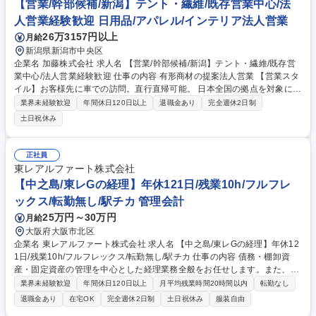
【営業/幹部候補/新潟】テント・繊維/既存営業中心/法
人営業経験歓迎 日用品/アパレル/インテリア法人営業
26万3157円以上
月給
新潟県新潟市中央区
企業名 加藤株式会社 求人名 【営業/幹部候補/新潟】テント・繊維/既存営
業中心/法人営業経験歓迎 仕事の内容 有形商材の提案法人営業 【営業スタ
イル】お客様先に車での訪問。直行直帰可能。 日本全国の拠点を対象に
様々な経験が積めます。 【具体的には】 産業用テントやシートシャッタ
業界未経験歓迎
年間休日120日以上
退職金あり
完全週休2日制
ーなど繊維製品を扱う営業職として、顧客の課題解決に向けた提案を行い
土日祝休み
ます。既存顧客の営業からスタートし、経験を積むことで新規開拓・新商
材の営業なども可能。将来的に海外営業・弊社の中核を担う存在への登用
も期待しています。 募集職種 【営業/幹部候補/新潟】テント・繊維/既存営
正社員
業中心/法人営業経験歓迎
東レアルファート株式会社
【中之島/東レGの経理】年休121日/残業10h/フルフレ
ックス/転勤無し/駅チカ 管理会計
25万円～30万円
月給
大阪府大阪市北区
企業名 東レアルファート株式会社 求人名 【中之島/東レGの経理】年休12
1日/残業10h/フルフレックス/転勤無し/駅チカ 仕事の内容 債務・棚卸資
産・固定資産の管理を中心とした経理業務全般をお任せします。また、社
内システムの窓口業務や将来的なグループ連結決算への対応など、希望や
業界未経験歓迎
年間休日120日以上
月平均残業時間20時間以内
転勤なし
経験により幅広く携わっていただけます。 【詳細】債務管理、固定資産・
退職金あり
在宅OK
完全週休2日制
土日祝休み
服装自由
棚卸資産管理、情報システム問い合わせ窓口など 【魅力】少数精鋭の組織