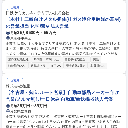
発)■世界の地域別マーケティングおよび事業戦略立案と実行フォロー■プ
ロジェクト管理(例：設備投資発案の実施)■開発テーマの創出と実行管理■
正社員
グローバルオペレーション及び業績管理(売上・営業費用・在庫) 【商材】
日鉄ケミカル&マテリアル株式会社
自動車用エアバッグの基布製造販売【エリア】全世界(日本がHQとして総
【本社】二輪向けメタル担体(排ガス浄化用触媒の基材)
合的な事業を統括)【顧客】自動車Tier1メーカー 募集職種 【大阪】自動車
の営業担当 化学/素材法人営業
用エアバッグの基布の法人営業/世界での事業戦略立案に携われる
35万6500円～55万円
月給
東京都中央区
企業名 日鉄ケミカル＆マテリアル株式会社 求人名 【本社】二輪向けメタ
ル担体（排ガス浄化用触媒の基材）の営業担当 仕事の内容 二輪向け用途
のメタル担体（排ガス浄化用触媒の基材）の営業活動を担っていただきま
す。 【具体的には】社内関係部門および当社海外３拠点と連携して、日本
業界未経験歓迎
年間休日120日以上
資格取得支援あり
英語
（日系二輪メーカー拠点の購買、設計）に加えて、東南アジア、インド、
時短勤務あり
退職金あり
在宅OK
完全週休2日制
土日祝休み
中国にある二輪メーカー拠点や触媒メーカー など顧客の課題、ニーズ把握
と事業方針への反映、拡販活動立案と採用獲得活動の実行など戦略的な営
業活動を行うポジションです。（当社はインドネシア、インド、中国に拠
正社員
点を有しております） 募集職種 【本社】二輪向けメタル担体（排ガス浄
株式会社槌屋
化用触媒の基材）の営業担当
【名古屋・知立/ルート営業】自動車部品メーカー向け
営業/ノルマ無し/土日休み 自動車/輸送機器法人営業
25万円～35万円
月給
愛知県知立市
企業名 株式会社槌屋 求人名 【名古屋・知立/ルート営業】自動車部品メー
カー向け営業/ノルマ無し/土日休み 仕事の内容 ■主要顧客である大手自動
車メーカー向け及び関連ビジネスの提案営業をお任せいたします。顧客と