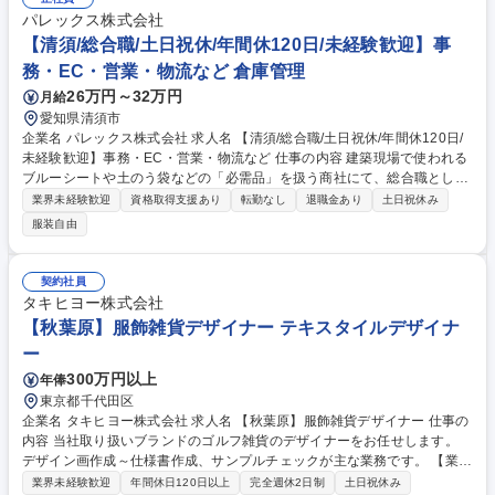
パレックス株式会社
【清須/総合職/土日祝休/年間休120日/未経験歓迎】事
務・EC・営業・物流など 倉庫管理
26万円～32万円
月給
愛知県清須市
企業名 パレックス株式会社 求人名 【清須/総合職/土日祝休/年間休120日/
未経験歓迎】事務・EC・営業・物流など 仕事の内容 建築現場で使われる
ブルーシートや土のう袋などの「必需品」を扱う商社にて、総合職として
活躍いただきます。適性に応じて、営業、事務、EC運営、物流など幅広
業界未経験歓迎
資格取得支援あり
転勤なし
退職金あり
土日祝休み
い業務をお任せします。 適性に合わせて以下のいずれかからスタート！ ■
服装自由
営業：既存のお客様へ新商品や現場資材をご案内 ■事務：注文データの入
力や電話対応 ■EC運営：ネットショップの商品登録やSNS発信 ■倉庫管
理・配送：商品の荷卸し、出荷、近隣への配送（※最大27kg程度の資材あ
契約社員
り） ■IT支援：社内システムのサポート 募集職種 【清須/総合職/土日祝休/
タキヒヨー株式会社
年間休120日/未経験歓迎】事務・EC・営業・物流など
【秋葉原】服飾雑貨デザイナー テキスタイルデザイナ
ー
300万円以上
年俸
東京都千代田区
企業名 タキヒヨー株式会社 求人名 【秋葉原】服飾雑貨デザイナー 仕事の
内容 当社取り扱いブランドのゴルフ雑貨のデザイナーをお任せします。
デザイン画作成～仕様書作成、サンプルチェックが主な業務です。 【業務
の流れ】MDとの打ち合わせ＆コンセプトや素材を決定→デザイン画、仕
業界未経験歓迎
年間休日120日以上
完全週休2日制
土日祝休み