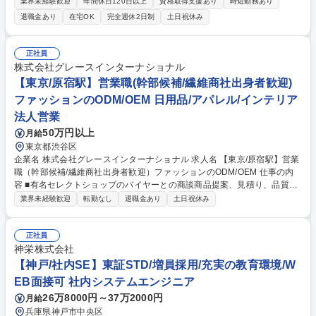
需要が拡大するフィラーに関し、商社・社内等関係各所を動かし、その需
業界未経験歓迎
年間休日120日以上
資格取得支援あり
時短勤務あり
要拡大を着実に捉える営業活動、事業活動を担っていただきます。 【詳
退職金あり
在宅OK
完全週休2日制
土日祝休み
細】既に知名度のある商品への引合いに対して、引合いの将来性を見極
め、顧客ごとの拡販戦術を立案実行し、フィラー商品を拡販します。 ■需
要家等への営業：６割程度 ■営業戦略の企画立案、マーケティング、社内
正社員
関係部門との調整：４割程度 ＜補足＞・担当顧客：海外資本企業・日系企
株式会社グレースインターナショナル
業の現地法人メイン ・担当社数：10社程度の見込み 募集職種 【東京本
【東京/原宿駅】営業職(幹部候補/繊維商社出身者歓迎)
社】セラミックス球状粒子の営業担当／海外顧客メイン／日本製鉄G
ファッションのODM/OEM 日用品/アパレル/インテリア
法人営業
50万円以上
月給
東京都渋谷区
企業名 株式会社グレースインターナショナル 求人名 【東京/原宿駅】営業
職（幹部候補/繊維商社出身者歓迎）ファッションのODM/OEM 仕事の内
容 ■有名セレクトショップのバイヤーとの商談商品提案、見積り、品質確
認などを担当。幹部候補として将来的には会社の経営にご参画いただくこ
業界未経験歓迎
転勤なし
退職金あり
土日祝休み
とも考えております。 ■試作品を作成後、海外工場と交渉して商品を作り
込んで頂きます。効率 良く働くことを意識しているので、残業も少ないで
す。 商品完成までの工程や海外輸入の生産管理 等。また当社と契約して
正社員
いる海外にある製造工場も訪問して頂きます。工場との連携を密に取るた
神栄株式会社
め、3ヶ月に1回程度、海外出張に行っていただきます。 業務内容の変更
【神戸/社内SE】東証STD/増員採用/充実の教育環境/W
の範囲：当社業務全般 募集職種 【東京/原宿駅】営業職（幹部候補/繊維商
EB面接可 社内システムエンジニア
社出身者歓迎）ファッションのODM/OEM
26万8000円～37万2000円
月給
兵庫県神戸市中央区