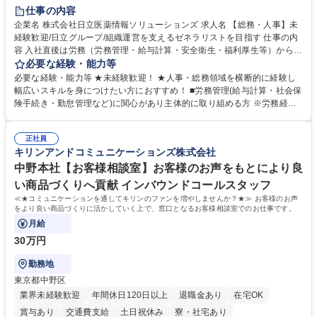
住宅手当あり
時短勤務あり
退職金あり
在宅OK
賞与あり
仕事の内容
育休あり
完全週休2日制
交通費支給
土日祝休み
寮・社宅あり
企業名 株式会社日立医薬情報ソリューションズ 求人名 【総務・人事】未
経験歓迎/日立グループ/組織運営を支えるゼネラリストを目指す 仕事の内
容 入社直後は労務（労務管理・給与計算・安全衛生・福利厚生等）からお
任せいたします。将来は総務・採用・教育業務へ守備範囲を広げ、組織運
必要な経験・能力等
営を支えるゼネラリストをめざせます。 ・初期業務：労働時間管理、給与
必要な経験・能力等 ★未経験歓迎！ ★人事・総務領域を横断的に経験し
計算、社会保険対応、福利厚生管理、安全衛生、健康経営推進等をお任せ
幅広いスキルを身につけたい方におすすめ！ ■労務管理(給与計算・社会保
します。ご経験に応じて、休職者管理など、幅広く経験を積んでいただき
険手続き・勤怠管理など)に関心があり主体的に取り組める方 ※労務経験
ます。 ・将来的な広がり：総務・採用・教育・税務対応・経営企画等。
者は早期にご活躍いただけます。 ■チームで仕事を推進できる方■将来は
★メンバーがマンツーマンで丁寧に教えるため、ご経験が浅くても安心！
マネジメント職として活躍したい 【尚可】■人事、労務、採用、教育業務
幅広く経験を積みたい意欲がある方に最適な環境です。 募集職種 【総
正社員
のご経験 ■労務管理（給与計算・社会保険手続き・勤怠管理など）の経験
キリンアンドコミュニケーションズ株式会社
務・人事】未経験歓迎/日立グループ/組織運営を支えるゼネラリストを目
■衛生管理者の資格をお持ちの方 学歴・資格 学歴：大学院 大学 高専 短大
指す
専修学校 高校 語学力： 資格：
中野本社【お客様相談室】お客様のお声をもとにより良
い商品づくりへ貢献 インバウンドコールスタッフ
≪★コミュニケーションを通してキリンのファンを増やしませんか？★≫ お客様のお声
をより良い商品づくりに活かしていく上で、窓口となるお客様相談室でのお仕事です。
月給
30万円
勤務地
東京都中野区
業界未経験歓迎
年間休日120日以上
退職金あり
在宅OK
賞与あり
交通費支給
土日祝休み
寮・社宅あり