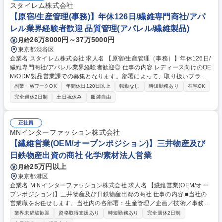
スタイレム株式会社
【原宿/生産管理(事務)】年休126日/繊維専門商社/アパ
レル業界経験者歓迎 品質管理(アパレル/繊維製品)
26万8000円～37万5000円
月給
東京都渋谷区
企業名 スタイレム株式会社 求人名 【原宿/生産管理（事務）】年休126日/
繊維専門商社/アパレル業界経験者歓迎◎ 仕事の内容 レディース向けのOE
M/ODM製品営業課での募集となります。部署によって、取り扱いブラン
ドは異なりますが、いずれも顧客の幅は広く、高感度セレクトブランドか
副業・WワークOK
年間休日120日以上
転勤なし
時短勤務あり
在宅OK
らヤング向けブランドまで取引を行っております。 いずれも総勢20名ほ
完全週休2日制
土日祝休み
服装自由
どの部署です。（内訳：営業・デザイナー・生産管理・パタンナー）【詳
細】■アパレル製品の生産進捗管理■乙仲業者との貿易やりとり■得意先へ
の納品報告■副資材手配■貿易業務(INVOICE,輸出入処理)※商品も触ります
正社員
が、デスクワークが多いイメージです。営業＋デザイナー＋生産管理のチ
MNインターファッション株式会社
ーム体制で業務を遂行していただきます。育成枠での募集となります。 募
【繊維営業(OEM/オープンポジション)】三井物産及び
集職種 【原宿/生産管理（事務）】年休126日/繊維専門商社/アパレル業界
日鉄物産出資の商社 化学/素材法人営業
経験者歓迎◎
25万円以上
月給
東京都港区
企業名 ＭＮインターファッション株式会社 求人名 【繊維営業(OEM/オー
プンポジション)】三井物産及び日鉄物産出資の商社 仕事の内容 ■当社の
営業職をお任せします。当社内の各部署：生産管理／企画／技術／事務な
どのチームを統率し得意先／取引先との折衝をお任せします。ご経験に合
業界未経験歓迎
資格取得支援あり
時短勤務あり
完全週休2日制
わせて、担当アイテムや顧客をアサインしていきます。 【特徴】・既製品