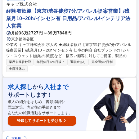
アポに基づく活動が中心） ◎入社後は製品研修および先輩との同行OJTが
キャブ株式会社
あるため、異業界出身の方も着実に専門知識を習得可能です。 募集職種
経験者歓迎【東京/渋谷徒歩7分/アパレル提案営業】/残
【大阪/営業】顧客と製品をつなぐ化学メーカーの法人営業/年間休日125/
業月10~20h/インセン有 日用品/アパレル/インテリア法
転勤無
人営業
36万2727円～39万7848円
月給
東京都渋谷区
企業名 キャブ株式会社 求人名 ★経験者歓迎【東京/渋谷徒歩7分/アパレル
提案営業】/残業月10～20h/インセン有 仕事の内容 自社ブランドのTシャ
ツ・スウェット(無地の状態)など、幅広い顧客に対してご提案。製品の強
み×営業力で顧客の事業を支援。将来的にはリーダーやマネージャーとし
業界未経験歓迎
年間休日120日以上
退職金あり
完全週休2日制
ての活躍も期待◎ ★カジュアルな服装で就業可能 ■有名セレクトショッ
土日祝休み
プ/アパレル関連企業/広告代理店/芸能事務所など1人あたり約200-300社程
度を担当、チーム毎の営業戦略や新商品発売、シーズンの変わり目等に応
じ、一日平均4-6件の商談にて顧客と折衝します。■高品質・流行の先進性
求人探し
入社まで
から
のある製品で、アイテム数は数百点あり提案は貴方次第。自社ブランドの
サポートします！
強み×貴方のオリジナリティーで顧客ニーズに応じた最適な提案をいただ
くことを期待します。(変更範囲：当社業務全般) 募集職種 ★経験者歓迎
求人の紹介をはじめ、書類添削や
【東京/渋谷徒歩7分/アパレル提案営業】/残業月10～20h/インセン有
面談対策、内定後の手続きまで
あなたの転職活動をサポートします。
登録してサポートを受ける
正社員