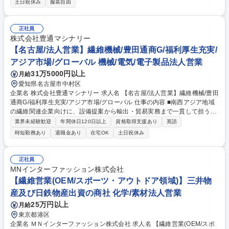
土日祝休み
服装自由
の生地を提案するだけではなく、メーカーと共同で「このブランドのため
に新しい生地を作る」という、クリエイティブな営業が可能です。・三井
物産と日鉄物産のハイブリッドな文化が混ざり合っています。中途入社者
正社員
も多く、個人の裁量に任せる範囲が広いため、前職での経験を活かしなが
株式会社豊通マシナリー
ら、裁量権があり風通しの良い環境で就業可能です。 募集職種 【繊維営
【名古屋/法人営業】繊維機械/豊田通商G/福利厚生充実/
業(OEM/オープンポジション)】三井物産及び日鉄物産出資の商社
アジア市場/グローバル 機械/電気/電子製品法人営業
31万5000円以上
月給
愛知県名古屋市中村区
企業名 株式会社豊通マシナリー 求人名 【名古屋/法人営業】繊維機械/豊田
通商G/福利厚生充実/アジア市場/グローバル 仕事の内容 ■南西アジア地域
の繊維関連企業向けに、設備提案から輸出・貿易実務まで一貫して担う海
外営業ポジションです。 【具体例】■営業活動：繊維工場向け設備の提
業界未経験歓迎
年間休日120日以上
資格取得支援あり
英語
案・販売（引合入手、価格ネゴ、受注まで）■メーカー折衝：価格・納期
時短勤務あり
退職金あり
在宅OK
土日祝休み
調整など仕入先との交渉業務■貿易実務：L/C確認～船積書類確認、決済完
了まで一連の輸出業務対応■担当エリア：バングラデシュ、パキスタン、
インドネシア、ベトナム等 ★海外出張あり（1～2ヵ月に1回程度）グロー
正社員
バルに活躍したい方歓迎★ 募集職種 【名古屋/法人営業】繊維機械/豊田通
MNインターファッション株式会社
商G/福利厚生充実/アジア市場/グローバル
【繊維営業(OEM/スポーツ・アウトドア領域)】三井物
産及び日鉄物産出資の商社 化学/素材法人営業
25万円以上
月給
東京都港区
企業名 ＭＮインターファッション株式会社 求人名 【繊維営業(OEM/スポ