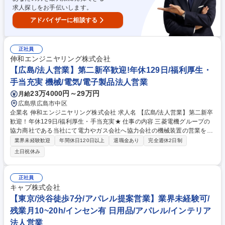
集職種 【滋賀/営業】★未経験歓迎★借上げ社宅有/年間休日125日/残業20
求人探しをお手伝いします。
H/業績安定
アドバイザーに相談する
正社員
伸和エンジニヤリング株式会社
【広島/法人営業】第二新卒歓迎!年休129日/福利厚生・
手当充実 機械/電気/電子製品法人営業
23万4000円～29万円
月給
広島県広島市中区
企業名 伸和エンジニヤリング株式会社 求人名 【広島/法人営業】第二新卒
歓迎！年休129日/福利厚生・手当充実★ 仕事の内容 三菱電機グループの
協力商社である当社にて電力やガス会社へ協力会社の機械装置の営業をお
任せします。「売って終わり」ではなく、受注後もフォローを続けるた
業界未経験歓迎
年間休日120日以上
退職金あり
完全週休2日制
め、顧客のパートナーとして長い関係性を築けます。 【仕事の流れ】受注
土日祝休み
までは、製造工場の技術者に同行して貰い、お客様へ技術の提案・仕様打
合せ・見積作成等を行います。受注後は、契約事務・設計/製造打合せ・納
品・フォロー・保守等、お客様と三菱電機製造部との間を取り持つ重要な
正社員
役割を担います。ルート営業を中心に、社内外の製造現場・周囲を巻き込
キャブ株式会社
みながら進める仕事です。発電所等社会インフラの要となる商材を扱う為
【東京/渋谷徒歩7分/アパレル提案営業】業界未経験可/
景気に左右されにくく社会貢献度の高い仕事です。 募集職種 【広島/法人
残業月10~20h/インセン有 日用品/アパレル/インテリア
営業】第二新卒歓迎！年休129日/福利厚生・手当充実★
法人営業