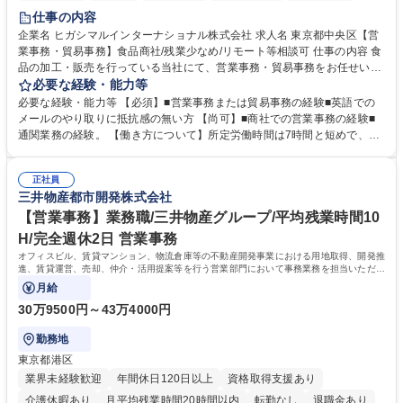
仕事の内容
企業名 ヒガシマルインターナショナル株式会社 求人名 東京都中央区【営
業事務・貿易事務】食品商社/残業少なめ/リモート等相談可 仕事の内容 食
品の加工・販売を行っている当社にて、営業事務・貿易事務をお任せいた
します。営業社員のサポートポジションとして、受発注から海外工場との
必要な経験・能力等
調整まで幅広く対応し、当社事業の根幹を支えていただきます。 ■受発注
必要な経験・能力等 【必須】■営業事務または貿易事務の経験■英語での
業務、請求書発行 ■海外工場とのスケジュール調整 ■在庫管理 ■輸入書類
メールのやり取りに抵抗感の無い方 【尚可】■商社での営業事務の経験■
の確認・作成 ■配送手配 ■通関業者を通して行う輸出入業全般 ■倉庫との
通関業務の経験。 【働き方について】所定労働時間は7時間と短めで、残
倉入れ調整等 ※ゼネラリストとしてのキャリアアップを目指すことが可能
業も月平均20時間以下です。時差出勤制度や週1日のリモート勤務も相談
です。単に商品を販売するだけでなく原料の仕入れから販売までをトータ
可能で、ワークライフバランスを保ち長期就業しやすい環境です。 【当社
ルプロデュースしているため、商品に関わる全ての業務をサポート頂きま
正社員
の強み】1991年の設立以来、外食産業を中心としたお客様の多様なニー
三井物産都市開発株式会社
す。 募集職種 東京都中央区【営業事務・貿易事務】食品商社/残業少なめ/
ズに沿った冷凍水産物等の生産・輸入・販売を一貫して手掛けています。
リモート等相談可
自社工場と海外拠点の強固な連携によるワンストップサービスが最大の強
【営業事務】業務職/三井物産グループ/平均残業時間10
みです。 学歴・資格 学歴：大学院 大学 語学力：英語 資格：
H/完全週休2日 営業事務
オフィスビル、賃貸マンション、物流倉庫等の不動産開発事業における用地取得、開発推
進、賃貸運営、売却、仲介・活用提案等を行う営業部門において事務業務を担当いただき
ます。
月給
30万9500円～43万4000円
勤務地
東京都港区
業界未経験歓迎
年間休日120日以上
資格取得支援あり
介護休暇あり
月平均残業時間20時間以内
転勤なし
退職金あり