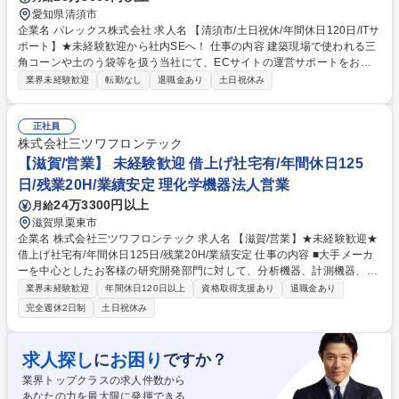
愛知県清須市
企業名 パレックス株式会社 求人名 【清須市/土日祝休/年間休日120日/ITサ
ポート】★未経験歓迎から社内SEへ！ 仕事の内容 建築現場で使われる三
角コーンや土のう袋等を扱う当社にて、ECサイトの運営サポートをお任
せします。画像加工やデータ入力からスタートし、将来的にはSNSでのP
業界未経験歓迎
転勤なし
退職金あり
土日祝休み
Rや動画編集など幅広くスキルを磨けます。 ■ECサイトの商品画像加工
（Photoshop・Illustrator使用） ■商品情報のデータ入力・更新 ■将来的な
業務：SNS（Instagram等）への投稿、PR動画の編集 ■その他：事務部門
正社員
のサポート業務全般 ※専門知識は入社後に丁寧にレクチャーしますので、
株式会社三ツワフロンテック
未経験の方もご安心ください。 募集職種 【清須市/土日祝休/年間休日120
【滋賀/営業】 未経験歓迎 借上げ社宅有/年間休日125
日/ITサポート】★未経験歓迎から社内SEへ！
日/残業20H/業績安定 理化学機器法人営業
24万3300円以上
月給
滋賀県栗東市
企業名 株式会社三ツワフロンテック 求人名 【滋賀/営業】★未経験歓迎★
借上げ社宅有/年間休日125日/残業20H/業績安定 仕事の内容 ■大手メーカ
ーを中心としたお客様の研究開発部門に対して、分析機器、計測機器、理
化学機器を提案営業して頂きます。現代科学の最先端の分野に、研究開発
業界未経験歓迎
年間休日120日以上
資格取得支援あり
退職金あり
機材で貢献出来るお仕事です 【詳細】各大手メーカーの研究機関を訪問・
完全週休2日制
土日祝休み
ヒアリングをし、研究の目的に対応した研究機器の提案を行います。汎用
製品で対応できないご要望に対しては、弊社仕入先と共に提案を行いま
す。 既存顧客：新規顧客＝9:1、担当顧客数：5社程度 【入社後】先輩社
求人探し
お困り
に
ですか？
員がOJTを通してじっくりと教育します。業界未経験の中途入社の社員も
業界トップクラスの求人件数から
滋賀営業所で活躍している実績もあり、安心してご入社いただけます。 募
あなたの力を最大限に発揮できる