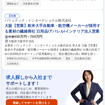
の関係構築やニーズの掘り起こし、市況情報収集を通し槌屋の積み上げて
退職金あり
完全週休2日制
きたチャネルを活かして拡販活動を行います。 【具体的には】 担当顧
客：1人あたり数社担当いただきますので、お客様に向き合った課題解
決・提案をすることができます。商談相手：顧客先の購買部門・設計部
正社員
門・技術開発部門・製造及び検査部門などが商談相手となります。 マネジ
バリュテック・インターナショナル株式会社
メント・企画への挑戦などキャリアアップも明確かつ、複数あり、自身の
大阪【営業】欧米大手自動車・航空機メーカーが採用す
強みを活かして活躍いただく方針です。 募集職種 【名古屋・知立/ルート
る素材の繊維商社 日用品/アパレル/インテリア法人営業
営業】自動車部品メーカー向け営業/ノルマ無し/土日休み
450万円～700万円
年俸
大阪府大阪市中央区
企業名 バリュテック・インターナショナル株式会社 求人名 大阪【営業】
欧米大手自動車・航空機メーカーが採用する素材の繊維商社 仕事の内容 T
ier1共同特許やボーイング採用素材など、競合優位性の高い商材を扱う開
発営業。生地販売の経験を活かし、国内外の大手企業へ提案。 安定基盤の
年間休日120日以上
月平均残業時間20時間以内
英語
完全週休2日制
もと世界へ挑戦できます。 ≪詳細≫ ■有力自動車メーカーのTier1との共
土日祝休み
同特許品の納入 ■米国製素材（大手自動車・航空機メーカーで採用）の国
内販売 ■PPE（個人防護具）関連ユニフォーム用生地の海外展開・販売 ■
各種機能繊維、資材の開発提案 募集職種 大阪【営業】欧米大手自動車・
求人探し
入社まで
から
航空機メーカーが採用する素材の繊維商社
サポートします！
求人の紹介をはじめ、書類添削や
面談対策、内定後の手続きまで
あなたの転職活動をサポートします。
登録してサポートを受ける