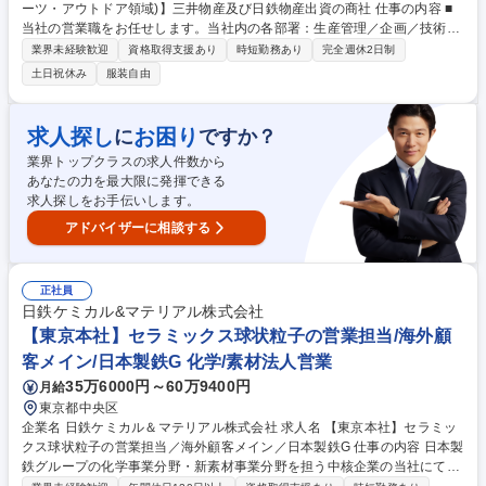
ーツ・アウトドア領域)】三井物産及び日鉄物産出資の商社 仕事の内容 ■
当社の営業職をお任せします。当社内の各部署：生産管理／企画／技術／
事務などのチームを統率し得意先／取引先との折衝をお任せします。ご経
業界未経験歓迎
資格取得支援あり
時短勤務あり
完全週休2日制
験に合わせて、担当アイテムや顧客をアサインしていきます。 【特徴】・
土日祝休み
服装自由
既製品の生地を提案するだけではなく、メーカーと共同で「このブランド
のために新しい生地を作る」という、クリエイティブな営業が可能で
す。・三井物産と日鉄物産のハイブリッドな文化が混ざり合っています。
求人探し
お困り
に
ですか？
中途入社者も多く、個人の裁量に任せる範囲が広いため、前職での経験を
業界トップクラスの求人件数から
活かしながら、裁量権があり風通しの良い環境で就業可能です。 募集職種
あなたの力を最大限に発揮できる
【繊維営業(OEM/スポーツ・アウトドア領域)】三井物産及び日鉄物産出資
求人探しをお手伝いします。
の商社
アドバイザーに相談する
正社員
日鉄ケミカル&マテリアル株式会社
【東京本社】セラミックス球状粒子の営業担当/海外顧
客メイン/日本製鉄G 化学/素材法人営業
35万6000円～60万9400円
月給
東京都中央区
企業名 日鉄ケミカル＆マテリアル株式会社 求人名 【東京本社】セラミッ
クス球状粒子の営業担当／海外顧客メイン／日本製鉄G 仕事の内容 日本製
鉄グループの化学事業分野・新素材事業分野を担う中核企業の当社にて、