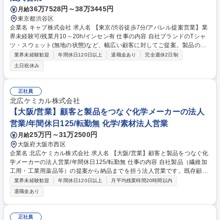
36万7528円～38万3445円
月給
東京都渋谷区
企業名 キャブ株式会社 求人名 【東京/渋谷徒歩7分/アパレル提案営業】業
界未経験可/残業月10～20h/インセン有 仕事の内容 自社ブランドのTシャ
ツ・スウェット(無地の状態)など、幅広い顧客に対してご提案。製品の強
み×営業力で顧客の事業を支援。将来的にはリーダーやマネージャーとし
業界未経験歓迎
年間休日120日以上
退職金あり
完全週休2日制
ての活躍も期待◎ ★カジュアルな服装で就業可能 ■有名セレクトショッ
土日祝休み
プ/アパレル関連企業/広告代理店/芸能事務所など1人あたり約200-300社程
度を担当、チーム毎の営業戦略や新商品発売、シーズンの変わり目等に応
じ、一日平均4-6件の商談にて顧客と折衝します。■高品質・流行の先進性
正社員
のある製品で、アイテム数は数百点あり提案は貴方次第。自社ブランドの
北広ケミカル株式会社
強み×貴方のオリジナリティーで顧客ニーズに応じた最適な提案をいただ
【大阪/営業】顧客と製品をつなぐ化学メーカーの法人
くことを期待します。(変更範囲：当社業務全般) 募集職種 【東京/渋谷徒
営業/年間休日125/転勤無 化学/素材法人営業
歩7分/アパレル提案営業】業界未経験可/残業月10～20h/インセン有
25万円～31万2500円
月給
大阪府大阪市西区
企業名 北広ケミカル株式会社 求人名 【大阪/営業】顧客と製品をつなぐ化
学メーカーの法人営業/年間休日125/転勤無 仕事の内容 自社製品（繊維加
工用・工業用薬品等）の提案から納品までを担う法人営業です。既存顧客
への深耕営業が8割で、技術部門と連携しながら顧客の課題解決に向けた
業界未経験歓迎
年間休日120日以上
月平均残業時間20時間以内
製品仕様の決定や調整などを中心にお任せします。 ≪詳細≫ ■クライアン
退職金あり
ト（販売代理店、化学メーカー等）の要望ヒアリング ■技術部門との製品
仕様・配合に関する打ち合わせ・相談 ■納期、数量、価格の交渉および納
品までのフォロー ■既存顧客8割、新規2割（飛び込み・ノルマなし。事前
正社員