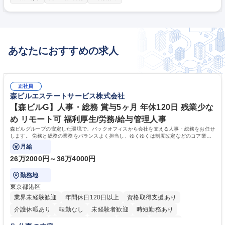
耐熱、耐冷塗装工事 【実績例】■橋梁、歩道橋 ■石油精製プラント、石油
関連化学プラント ■LNG基地、LPG基地 ■一般建築物 【社風】■和気藹々
として和やか。歴史ある会社ながら、自主性や挑戦を大切にしています。
■中途入社の割合が高く定着率◎。育休・産休取得や時短勤務の実績も多
く、落ち着いた環境で、長く勤務することが可能。 募集職種 四日市【施
あなたにおすすめの求人
工管理】『蝶理』グループ/施工管理経験を活かし長期就業を実現
正社員
森ビルエステートサービス株式会社
【森ビルG】人事・総務 賞与5ヶ月 年休120日 残業少な
め リモート可 福利厚生/労務/給与管理人事
森ビルグループの安定した環境で、バックオフィスから会社を支える人事・総務をお任せ
します。 労務と総務の業務をバランスよく担当し、ゆくゆくは制度改定などのコア業務
にも挑戦できる、やりがいある環境です。
月給
26万2000円～36万4000円
勤務地
東京都港区
業界未経験歓迎
年間休日120日以上
資格取得支援あり
介護休暇あり
転勤なし
未経験者歓迎
時短勤務あり
経験者歓迎
退職金あり
在宅OK
賞与あり
育休あり