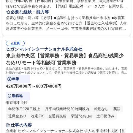
験可 仕事の内容 【仕事内容】大阪営業所、京都営業所、滋賀営業所いず
れかにて営業事務をお任せ。 【詳細】電話応対・データ入力・伝票や見積
の作成・カタログ送付・来客対応・営業所内で発生する事務業務や業務改
必要な経験・能力等
善をお任せ。 【教育制度】ご入社後、育成担当とペアになりながらOJTに
必要な経験・能力等 【必須】■協調性を持って業務推進出来る方 ■改善案
て業務を覚えていただくことが可能です。業務システムがきちんと構築さ
を出しながら、主体的に業務を進めて行ける方 【過去のご入社事例】人材
れているため、スムーズに仕事に慣れることができる環境です。また、
派遣業界や保育業界等、メーカー以外、営業事務未経験者の入社実績有
「チームで成果を出す文化」があり、良いやり方を積極的に共有しながら
【当社の事務職について】単なる事務ではなく主体性を発揮したサポート
常に改善を目指す風土のため、安心して業務に取り組んでいただけます。
により、キーエンスの付加価値向上に貢献します。ベースの定型業務に加
募集職種 【大阪・京都・滋賀】営業事務 ※未経験可
正社員
えて、お客様や社員の状況に合わせ、能動的なサポート、改善の動きも期
ヒガシマルインターナショナル株式会社
待され。組織を支えるスペシャリストとして、チームに貢献し、結果的に
社員から頼られる存在になることができます。平均19:30の退勤以降の業
東京都中央区【営業事務・貿易事務】食品商社/残業少
務の持ち帰りも禁止されており、メリハリのある働き方となります。 学
なめ/リモート等相談可 営業事務
歴・資格 学歴：大学院 大学 高専 短大 語学力： 資格：
食品の加工・販売を行っている当社にて、営業事務・貿易事務をお任せいたします。営業
社員のサポートポジションとして、受発注から海外工場との調整まで幅広く対応し、当社
事業の根幹を支えていただきます。
年俸
420万6000円～603万4800円
勤務地
東京都中央区
年間休日120日以上
月平均残業時間20時間以内
転勤なし
英語
退職金あり
在宅OK
交通費支給
駅近5分以内
土日祝休み
仕事の内容
企業名 ヒガシマルインターナショナル株式会社 求人名 東京都中央区【営