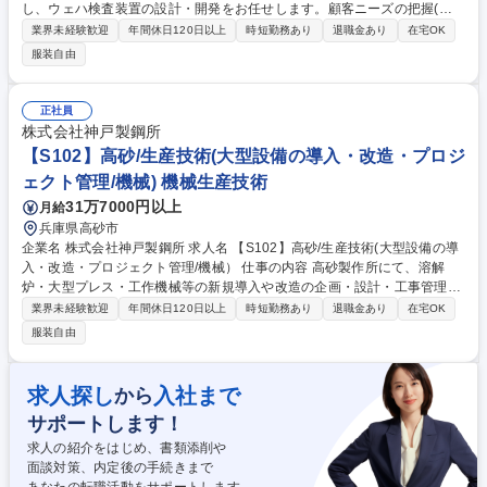
し、ウェハ検査装置の設計・開発をお任せします。顧客ニーズの把握(マ
ーケティング)から仕様策定、詳細設計、試作評価、量産体制の構築まで
業界未経験歓迎
年間休日120日以上
時短勤務あり
退職金あり
在宅OK
一気通貫で関わることができます。 入社直後はウェハ検査装置の設計を担
服装自由
当。半年～1年後をめどに量産での設計業務を習得し、新規設計に従事。
設計という枠にとらわれず、お客様との打合せなどを通じたマーケティン
グや性能評価など幅広い業務を経験できる職場です。開発するのみでは市
正社員
場での評価を得られないため、量産性も考慮したモジュール設計などの検
株式会社神戸製鋼所
討を小チームでスピーディーに実施していきます。 募集職種 【K605】高
【S102】高砂/生産技術(大型設備の導入・改造・プロジ
砂製作所/半導体検査装置・新規装置の機械設計
ェクト管理/機械) 機械生産技術
31万7000円以上
月給
兵庫県高砂市
企業名 株式会社神戸製鋼所 求人名 【S102】高砂/生産技術(大型設備の導
入・改造・プロジェクト管理/機械） 仕事の内容 高砂製作所にて、溶解
炉・大型プレス・工作機械等の新規導入や改造の企画・設計・工事管理を
一貫して担当します。発注者の立場で、安全・品質・コストをコントロー
業界未経験歓迎
年間休日120日以上
時短勤務あり
退職金あり
在宅OK
ルし、工場の将来像を自ら形にする業務です。 (1)設備投資計画の立案
服装自由
（予算策定、仕様設計、積算） (2)工事管理（現場の安全・品質・工程管
理） (3)試運転・立ち上げ支援 (4) 既存設備の診断・更新計画の策定 (5)C
N（脱炭素）やDX（自動化）に向けた最新技術の導入検討 ※1年後にはプ
求人探し
入社まで
から
ロジェクトリーダーとしての活躍を期待。自社設備のため、現場ユーザー
サポートします！
の声を直接聞きながら「使いやすさ」を追求できる点が醍醐味です。 募集
職種 【S102】高砂/生産技術(大型設備の導入・改造・プロジェクト管理/
求人の紹介をはじめ、書類添削や
機械）
面談対策、内定後の手続きまで