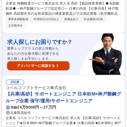
企業名 神鋼検査サービス株式会社 求人名 高砂【製品検査業務】◆未経験
歓迎◆～神戸製鋼グループで安定性◎～ 仕事の内容 【仕事内容】神戸製
鋼所 高砂製作所の出荷前製品の検査業務及び寸法測定業務（航空機部品
等）、神鋼検査サービスの独自業務（非破壊検査等）をお任せします。※
業界未経験歓迎
年間休日120日以上
退職金あり
完全週休2日制
出向・転籍ではございません。 このポジションは未経験でのご入社の方が
土日祝休み
ほとんどです。入社直後は独り立ちできるまで先輩社員と知識を学びなが
らの業務となります。 ・スキルアップのために非破壊検査等の資格取得が
必要になる場合があります。資格取得に向けては会社が全面的にサポート
求人探し
お困り
に
ですか？
しますので、ご安心ください。 【やりがい】検査・品質管理という分野で
業界トップクラスの求人件数から
の仕事を通じ、社会インフラの「安全・安心」を支えるという大切な役割
あなたの力を最大限に発揮できる
を担っています。 募集職種 高砂【製品検査業務】◆未経験歓迎◆～神戸
求人探しをお手伝いします。
製鋼グループで安定性◎～
アドバイザーに相談する
正社員
コベルコソフトサービス株式会社
【兵庫/高砂】サポートエンジニア 日本IBM×神戸製鋼グ
ループ企業 保守/運用/サポートエンジニア
24万9000円～27万円
月給
兵庫県高砂市
企業名 コベルコソフトサービス株式会社 求人名 【兵庫/高砂】サポートエ
ンジニア★日本IBM×神戸製鋼グループ企業★ 仕事の内容 ■日本IBMと神戸