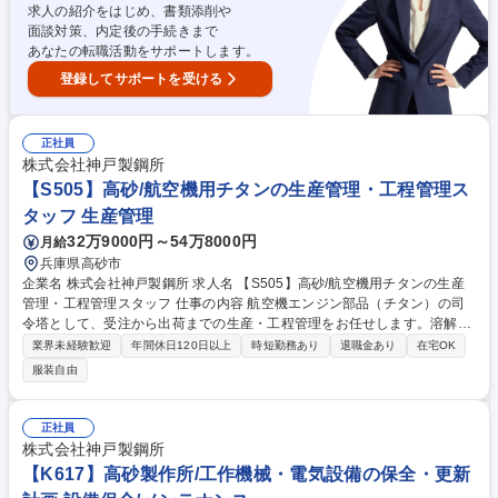
ト、品質改善■チタン製造の下流工程の設備保全、設備改善、歩留り改善
求人の紹介をはじめ、書類添削や
募集職種 【生産技術】オープンポジション/兵庫(加古川・高砂)
面談対策、内定後の手続きまで
あなたの転職活動をサポートします。
登録してサポートを受ける
正社員
株式会社神戸製鋼所
【S505】高砂/航空機用チタンの生産管理・工程管理ス
タッフ 生産管理
32万9000円～54万8000円
月給
兵庫県高砂市
企業名 株式会社神戸製鋼所 求人名 【S505】高砂/航空機用チタンの生産
管理・工程管理スタッフ 仕事の内容 航空機エンジン部品（チタン）の司
令塔として、受注から出荷までの生産・工程管理をお任せします。溶解・
鍛造・加工など全工程に関わり、世界規模の増産プロジェクトをコントロ
業界未経験歓迎
年間休日120日以上
時短勤務あり
退職金あり
在宅OK
ールする、裁量の大きい仕事です。 (1)入社直後:担当製品群の受注～出荷
服装自由
までの進捗・工程管理を担当。現場や営業、品質保証部門と連携し納期を
守ります。 (2)半年～1年後:グループ全体の取り纏めや生産計画の審査、
予算策定などへ幅を広げます。 (3)DX推進:従来の管理手法から脱却し、最
正社員
新システム導入による業務近代化プロジェクトにも参画可能。 (4)キャリ
株式会社神戸製鋼所
ア:将来はグループリーダーやマネジメント、企画・営業へのローテもあり
【K617】高砂製作所/工作機械・電気設備の保全・更新
ます。 募集職種 【S505】高砂/航空機用チタンの生産管理・工程管理スタ