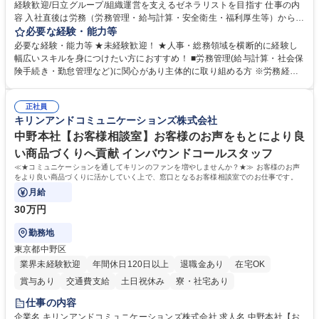
経験歓迎/日立グループ/組織運営を支えるゼネラリストを目指す 仕事の内
容 入社直後は労務（労務管理・給与計算・安全衛生・福利厚生等）からお
任せいたします。将来は総務・採用・教育業務へ守備範囲を広げ、組織運
必要な経験・能力等
営を支えるゼネラリストをめざせます。 ・初期業務：労働時間管理、給与
必要な経験・能力等 ★未経験歓迎！ ★人事・総務領域を横断的に経験し
計算、社会保険対応、福利厚生管理、安全衛生、健康経営推進等をお任せ
幅広いスキルを身につけたい方におすすめ！ ■労務管理(給与計算・社会保
します。ご経験に応じて、休職者管理など、幅広く経験を積んでいただき
険手続き・勤怠管理など)に関心があり主体的に取り組める方 ※労務経験
ます。 ・将来的な広がり：総務・採用・教育・税務対応・経営企画等。
者は早期にご活躍いただけます。 ■チームで仕事を推進できる方■将来は
★メンバーがマンツーマンで丁寧に教えるため、ご経験が浅くても安心！
マネジメント職として活躍したい 【尚可】■人事、労務、採用、教育業務
幅広く経験を積みたい意欲がある方に最適な環境です。 募集職種 【総
正社員
のご経験 ■労務管理（給与計算・社会保険手続き・勤怠管理など）の経験
キリンアンドコミュニケーションズ株式会社
務・人事】未経験歓迎/日立グループ/組織運営を支えるゼネラリストを目
■衛生管理者の資格をお持ちの方 学歴・資格 学歴：大学院 大学 高専 短大
指す
専修学校 高校 語学力： 資格：
中野本社【お客様相談室】お客様のお声をもとにより良
い商品づくりへ貢献 インバウンドコールスタッフ
≪★コミュニケーションを通してキリンのファンを増やしませんか？★≫ お客様のお声
をより良い商品づくりに活かしていく上で、窓口となるお客様相談室でのお仕事です。
月給
30万円
勤務地
東京都中野区
業界未経験歓迎
年間休日120日以上
退職金あり
在宅OK
賞与あり
交通費支給
土日祝休み
寮・社宅あり
仕事の内容
企業名 キリンアンドコミュニケーションズ株式会社 求人名 中野本社【お