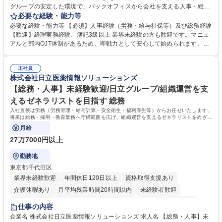
グループの安定した環境で、バックオフィスから会社を支える人事・総務
をお任せします。 労務と総務の業務をバランスよく担当し、ゆくゆくは制
必要な経験・能力等
度改定などのコア業務にも挑戦できる、やりがいある環境です。 ■勤怠管
必要な経験・能力等 【必須】人事経験（労務・給与社保等）及び総務経験
理、給与計算、社会保険手続き、年末調整等の労務管理全般 ■入退社手続
【歓迎】経理実務経験、簿記3級以上 業界未経験の方も歓迎です。マニュ
き、社内規定の改定や人事制度改定などのコア業務 ■社内イベントの企画
アルと部内OJT体制があるため、即戦力として安心して始められます。
運営やその他総務業務全般 ※労務と総務を1：1の割合でお任せ。 入社後
【魅力・やりがい】森ビルGの安定基盤で労務から総務まで幅広く携われ
は部内のOJTを中心に、あなたの経験に合わせて不足している部分はいつ
ます。定型業務に留まらず、社内規定や人事制度の改定など会社のコア業
でも質問・相談できる環境が整っているため、安心して成長できます。 募
正社員
務に挑戦できるため、自身の成長と組織への貢献度をダイレクトに実感で
株式会社日立医薬情報ソリューションズ
集職種 【森ビルG】人事・総務◆賞与5ヶ月◆年休120日◆残業少なめ◆
きます。 残業少なめ、週1日リモート可など、ワークライフバランスを保
リモート可
ち長期活躍できる環境です。 「これまでの幅広い経験を活かし、長期的な
【総務・人事】未経験歓迎/日立グループ/組織運営を支
キャリアを築きたい」という前向きな意欲と挑戦を全力で応援します。 学
えるゼネラリストを目指す 総務
歴・資格 学歴：大学院 大学 高専 短大 専修学校 高校 語学力： 資格：日商
入社直後は労務（労務管理・給与計算・安全衛生・福利厚生等）からお任せいたします。
簿記検定1級 日商簿記検定2級 日商簿記検定3級
将来は総務・採用・教育業務へ守備範囲を広げ、組織運営を支えるゼネラリストをめざせ
ます。
月給
27万7000円以上
勤務地
東京都千代田区
業界未経験歓迎
年間休日120日以上
資格取得支援あり
介護休暇あり
月平均残業時間20時間以内
未経験者歓迎
住宅手当あり
時短勤務あり
退職金あり
在宅OK
賞与あり
仕事の内容
育休あり
完全週休2日制
交通費支給
土日祝休み
寮・社宅あり
企業名 株式会社日立医薬情報ソリューションズ 求人名 【総務・人事】未