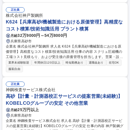
クト管理 (3)次世代エネルギー（水素・SAF・CO2回収）向けの新機種開
発 入社後1年程度は標準機の設計で製品理解を深め、3から5年で独り立ち
正社員
を目指します。少数精鋭のため裁量が大きく、自ら設計した製品が完成
株式会社神戸製鋼所
し、出荷されるまでを直接見届けられる達成感があります。 募集職種 【K
K624【兵庫高砂/機械製造における原価管理】高精度な
613】高砂製作所/レシプロ圧縮機の機械設計・PM(環境分野/水素・SAF関
コスト積算/技術知識活用 プラント積算
連)
32万9000円～54万8000円
月給
兵庫県高砂市
企業名 株式会社神戸製鋼所 求人名 K624【兵庫高砂/機械製造における原
価管理】高精度なコスト積算/技術知識活用 仕事の内容 スクリュ圧縮機の
工場コスト見積もり、および受注後の原価管理を担当します。営業・設
計・資材部門のハブとなり、製品の「適正価格」を算出。事業の収益最大
業界未経験歓迎
年間休日120日以上
時短勤務あり
退職金あり
在宅OK
化に貢献する、やりがいの大きな業務です。 【詳細】■スクリュ圧縮機を
服装自由
中心とした工場コストの積算業務（設計・営業・調達部門との調整含む）
■受注オーダーの原価管理および採算分析■見積業務の補助からスタート
し、半年～1年で単独アウトプットを想定■複数機種に対応し、業務平準
正社員
化・積算精度向上に貢献■受注後の実績コスト管理を通じ、事業収益性向
神鋼検査サービス株式会社
上へ直接的に寄与 ★コスト積算には設計図の読み取り・理解が必要なた
高砂【計量・計測器校正サービスの提案営業(未経験)】
め、技術者出身の在籍者が多いです。 募集職種 K624【兵庫高砂/機械製造
KOBELCOグループの安定 その他営業
における原価管理】高精度なコスト積算/技術知識活用
25万円以上
月給
兵庫県高砂市
企業名 神鋼検査サービス株式会社 求人名 高砂【計量・計測器校正サービ
スの提案営業(未経験)】KOBELCOグループの安定 仕事の内容 神戸製鋼グ