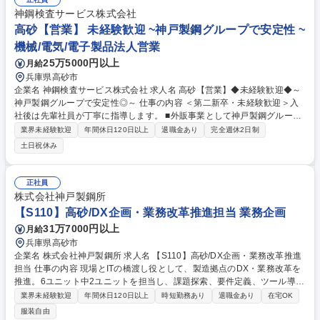
神鋼検査サービス株式会社
高砂【営業】 未経験歓迎 ~神戸製鋼グループで安定性 ~
機械/電気/電子製品法人営業
25万5000円以上
月給
兵庫県高砂市
企業名 神鋼検査サービス株式会社 求人名 高砂【営業】◆未経験歓迎◆～
神戸製鋼グループで安定性◎～ 仕事の内容 ＜第二新卒・未経験歓迎＞入
社後は先輩社員が丁寧に指導します。 ■外販事業として神戸製鋼グループ
外の顧客に対しサービスを提供することをメインに新規・既存に対してル
業界未経験歓迎
年間休日120日以上
退職金あり
完全週休2日制
ート営業をしていただきます。 【具体的には】 ■新規：ルート＝4：6 ⇒
土日祝休み
新規開拓においては裁量権を持って業務に取り組めます。新規開拓の手法
は自由ですが、現在は紹介とTELアポがメインとなっております。 ■出張
頻度：月0～5回程度（エリア：日本全国＋たまに海外有り） 業務内容の
正社員
変更の範囲：当社業務全般 募集職種 高砂【営業】◆未経験歓迎◆～神戸
株式会社神戸製鋼所
製鋼グループで安定性◎～
【S110】高砂/DX企画・業務改革推進担当 業務企画
31万7000円以上
月給
兵庫県高砂市
企業名 株式会社神戸製鋼所 求人名 【S110】高砂/DX企画・業務改革推進
担当 仕事の内容 現場とITの橋渡し役として、製造拠点のDX・業務改革を
推進。6ユニット中2ユニットを担当し、課題探索、要件定義、ツール導入
支援をリード。将来は組織のDX実行を担うリーダーを期待するポジショ
業界未経験歓迎
年間休日120日以上
時短勤務あり
退職金あり
在宅OK
ンです。 既存課題の要件整理や方法論の立案、新規課題の探索をファシリ
服装自由