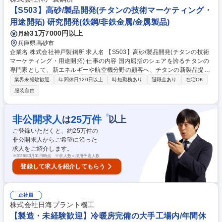
まらない最適な工事提案ができる点が面白みです。 募集職種 【K607】高
【S503】高砂/製品開発(チタンの技術マーケティング・
砂/施工管理・アフターサービス(非汎用圧縮機)
用途開拓) 研究開発(鉄鋼/非鉄金属/金属製品)
31万7000円以上
月給
兵庫県高砂市
企業名 株式会社神戸製鋼所 求人名 【S503】高砂/製品開発(チタンの技術
マーケティング・用途開拓) 仕事の内容 国内屈指のシェアを誇るチタンの
専門家として、新エネルギーや航空機分野の顧客へ、チタンの新製品提案
や用途開拓をお任せします。技術的知見を活かし、顧客の課題を解決する
業界未経験歓迎
年間休日120日以上
時短勤務あり
退職金あり
在宅OK
「商品技術」のポジションです。 営業に同行し、顧客（自動車、プラント
服装自由
メーカー等）の設計・開発部門からニーズを抽出。 (1) 新規ニーズの調査
と課題特定（例：熱に弱い、錆びる、重い） (2) 自社材料を用いた解決策
の論理的提案 (3) 採用後の技術フォローや原因分析、市場拡販 入社後はま
※
非公開求人
25
万件
は
以上
ず製造工程の理解からスタートし、段階的に顧客対応の幅を広げます。将
ご登録いただくと、約
25
万件の
来は海外顧客との折衝や海外出張の機会もあり、グローバルな活躍が期待
非公開求人からご希望に沿った
できます。 募集職種 【S503】高砂/製品開発(チタンの技術マーケティン
求人をご紹介します。
グ・用途開拓)
※
2026年3月31日時点 ※求人数＝採用予定人数
登録して求人を紹介してもらう
正社員
株式会社日海プラント機工
【製造・未経験歓迎】冷暖房完備の大手工場内/年間休