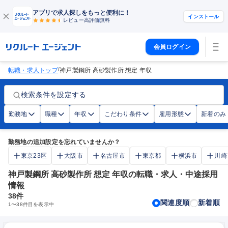
アプリで求人探しをもっと便利に！
インストール
レビュー高評価
無料
会員ログイン
/
転職・求人トップ
神戸製鋼所 高砂製作所 想定 年収
検索条件を設定する
勤務地
職種
年収
こだわり条件
雇用形態
新着のみ
勤務地の追加設定を忘れていませんか？
東京23区
大阪市
名古屋市
東京都
横浜市
川崎
神戸製鋼所 高砂製作所 想定 年収の転職・求人・中途採用
情報
38
件
関連度順
新着順
1
〜
38
件目を表示中