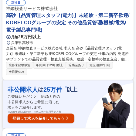
正社員
(ActiveDirectoryや資産管理ツール)、サポート業務の管理スキル、案件推
神鋼検査サービス株式会社
進のスキル、メンバーのマネジメント、顧客との折衝力向上が可能です。
高砂【品質管理スタッフ(電力)】未経験・第二新卒歓迎/
募集職種 【兵庫】サポートエンジニア★未経験可/異業種からITへ◎/日本I
BM×神戸製鋼Gr
KOBELCOグループの安定 その他品質管理(機械/電気/
電子製品専門職)
25万円以上
月給
兵庫県高砂市
企業名 神鋼検査サービス株式会社 求人名 高砂【品質管理スタッフ(電
力)】未経験・第二新卒歓迎/KOBELCOグループの安定 仕事の内容 発電所
やプラントでの品質管理・検査支援業務。建設・定検時の検査立会、顧客
対応、報告書作成のほか、定検の計画・結果とりまとめや、海外溶接工場
業界未経験歓迎
年間休日120日以上
退職金あり
完全週休2日制
への国内法規指導・立会判定など幅広くご活躍いただきます。 品質管理業
土日祝休み
務：発電所の建設・定検時に各メーカーへ派遣され、検査立会、顧客対
応、計測器管理、撮影写真や検査報告書のとりまとめを担当します。 定期
自主検査・溶接自主検査支援業務：現場スタッフと連携した定検計画・結
※
非公開求人
25
万件
は
以上
果の整理、および海外溶接施工工場に対し国内法規（電気事業法）のレク
ご登録いただくと、約
25
万件の
チャーを実施。法規に沿った検査の指導・実施立会・適切性の判定まで一
非公開求人からご希望に沿った
貫してサポートします。 募集職種 高砂【品質管理スタッフ(電力)】未経
求人をご紹介します。
験・第二新卒歓迎/KOBELCOグループの安定
※
2026年3月31日時点 ※求人数＝採用予定人数
登録して求人を紹介してもらう
正社員