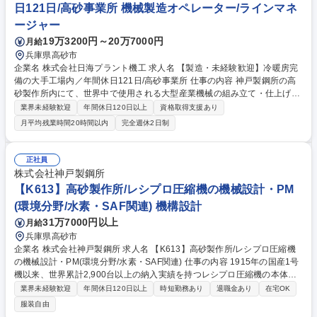
日121日/高砂事業所 機械製造オペレーター/ラインマネ
ージャー
19万3200円～20万7000円
月給
兵庫県高砂市
企業名 株式会社日海プラント機工 求人名 【製造・未経験歓迎】冷暖房完
備の大手工場内／年間休日121日/高砂事業所 仕事の内容 神戸製鋼所の高
砂製作所内にて、世界中で使用される大型産業機械の組み立て・仕上げ作
業を担当します。充実した安全衛生教育やサポート体制があるため、工具
業界未経験歓迎
年間休日120日以上
資格取得支援あり
を触ったことがない未経験の方でも安心の環境です。 図面を基にしたパー
月平均残業時間20時間以内
完全週休2日制
ツの組み付け、ボルト締め、最終的な動作チェックなどの仕上げ作業を5
～10名のチームで行います。冷暖房完備の快適な工場内のため、天候に左
右されず作業に集中できます。出張の際は、3時間の移動だけで終わる日
正社員
でも1日分の給与を全額支給。日帰り出張でも1時間あたり800円の移動手
株式会社神戸製鋼所
当が支給されるなど、移動時間も労働時間として適切に評価・還元する仕
【K613】高砂製作所/レシプロ圧縮機の機械設計・PM
組みを徹底しています。 募集職種 【製造・未経験歓迎】冷暖房完備の大
(環境分野/水素・SAF関連) 機構設計
手工場内／年間休日121日/高砂事業所
31万7000円以上
月給
兵庫県高砂市
企業名 株式会社神戸製鋼所 求人名 【K613】高砂製作所/レシプロ圧縮機
の機械設計・PM(環境分野/水素・SAF関連) 仕事の内容 1915年の国産1号
機以来、世界累計2,900台以上の納入実績を持つレシプロ圧縮機の本体設
計・開発およびプロジェクトマネジメントを担当。脱炭素社会の実現に直
業界未経験歓迎
年間休日120日以上
時短勤務あり
退職金あり
在宅OK
結する、やりがいある最先端のポジションです。 (1)レシプロ圧縮機本体
服装自由
の設計、調査、実験、基本計画策定 (2)海外顧客との技術交渉、プロジェ