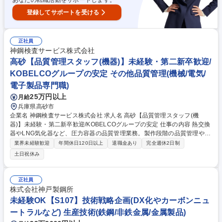
あなたの転職活動をサポートします。
登録してサポートを受ける
正社員
神鋼検査サービス株式会社
高砂【品質管理スタッフ(機器)】未経験・第二新卒歓迎/
KOBELCOグループの安定 その他品質管理(機械/電気/
電子製品専門職)
25万円以上
月給
兵庫県高砂市
企業名 神鋼検査サービス株式会社 求人名 高砂【品質管理スタッフ(機
器)】未経験・第二新卒歓迎/KOBELCOグループの安定 仕事の内容 熱交換
器やLNG気化器など、圧力容器の品質管理業務。製作段階の品質管理や記
録作成、顧客・公的機関との検査打合せ・立会対応、社内外との調整、不
業界未経験歓迎
年間休日120日以上
退職金あり
完全週休2日制
適合品管理など、製品の品質向上を幅広く推進します。 圧力容器（熱交換
土日祝休み
器・LNG気化器等）の品質管理全般をお任せします。具体的には、製品製
作における品質管理と記録作成、お客様との検査内容の事前打合せ、顧客
や各種公的機関（ASME、高圧ガス保安協会など）の検査立会対応を実
正社員
施。さらに、工場内各部署やサプライヤーとの製作・検査に関する各種折
株式会社神戸製鋼所
衝、不適合品の管理対応、その他付随する業務まで、品質保証の現場をト
未経験OK【S107】技術戦略企画(DX化やカーボンニュ
ータルで支えていただきます。 募集職種 高砂【品質管理スタッフ(機器)】
ートラルなど) 生産技術(鉄鋼/非鉄金属/金属製品)
未経験・第二新卒歓迎/KOBELCOグループの安定