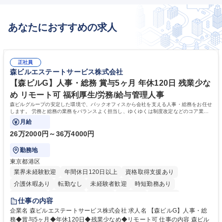
きます。 将来は海外案件の主担当や、海外赴任のチャンスもあり、グロー
バルに活躍できる環境です。 【出張】年に数回海外出張有。欧州、アメリ
あなたにおすすめの求人
カ、韓国、インド等 募集職種 【K614】電気・計装・制御設計（非汎用圧
縮機）/教育環境◎
正社員
森ビルエステートサービス株式会社
【森ビルG】人事・総務 賞与5ヶ月 年休120日 残業少な
め リモート可 福利厚生/労務/給与管理人事
森ビルグループの安定した環境で、バックオフィスから会社を支える人事・総務をお任せ
します。 労務と総務の業務をバランスよく担当し、ゆくゆくは制度改定などのコア業務
にも挑戦できる、やりがいある環境です。
月給
26万2000円～36万4000円
勤務地
東京都港区
業界未経験歓迎
年間休日120日以上
資格取得支援あり
介護休暇あり
転勤なし
未経験者歓迎
時短勤務あり
経験者歓迎
退職金あり
在宅OK
賞与あり
育休あり
仕事の内容
完全週休2日制
交通費支給
長期歓迎
駅近5分以内
土日祝休み
企業名 森ビルエステートサービス株式会社 求人名 【森ビルG】人事・総
務◆賞与5ヶ月◆年休120日◆残業少なめ◆リモート可 仕事の内容 森ビル