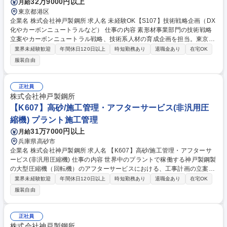
32万9000円以上
月給
東京都港区
企業名 株式会社神戸製鋼所 求人名 未経験OK【S107】技術戦略企画（DX
化やカーボンニュートラルなど） 仕事の内容 素形材事業部門の技術戦略
立案やカーボンニュートラル戦略、技術系人材の育成企画を担当。東京本
社にて2年程度企画経験を積んだ後、兵庫等の工場設備室にて生産技術や
業界未経験歓迎
年間休日120日以上
時短勤務あり
退職金あり
在宅OK
研究開発のキャリアを歩みます。 【詳細】■技術戦略の立案、開発・知財
服装自由
の総括管理、CN・ESG戦略の策定、技術系人材育成の企画・管理等、多
岐にわたるテーマに携わります。現場部門と連携した課題抽出から改善提
案まで、裁量を持って実行可能。3年目以降は高砂、長府、大安等の事業
正社員
所へ異動し、設備室にて工場スタッフとして研究開発や生産技術など実務
株式会社神戸製鋼所
を経験。企画から現場まで一貫して関与し、将来のマネジメント層を目指
【K607】高砂/施工管理・アフターサービス(非汎用圧
していただきます。 募集職種 未経験OK【S107】技術戦略企画（DX化や
縮機) プラント施工管理
カーボンニュートラルなど）
31万7000円以上
月給
兵庫県高砂市
企業名 株式会社神戸製鋼所 求人名 【K607】高砂/施工管理・アフターサ
ービス(非汎用圧縮機) 仕事の内容 世界中のプラントで稼働する神戸製鋼製
の大型圧縮機（回転機）のアフターサービスにおける、工事計画の立案お
よび現場での施工管理業務をお任せします。メーカーの立場から設備の安
業界未経験歓迎
年間休日120日以上
時短勤務あり
退職金あり
在宅OK
定稼働を支える重要な役割です 納入済み機械のメンテナンスやオーバーホ
服装自由
ール工事をリードします。 (1) 受注支援：顧客ニーズを把握し、見積作成
や工程・コストの精査 (2) 工事計画管理：工程表・要領書の作成、社内外
の施工体制の構築と手配 (3) 施工管理：現場での安全・品質・工程の監督
正社員
（出張対応あり） メーカーとして自社製品を深く理解し、単なる管理に留
株式会社神戸製鋼所