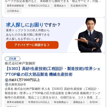
ループの安定基盤のもと、未経験から挑戦できる「校正サービス」の提案
営業（出張あり）です。まずは簡単な書類作成や、計測器の受取・梱包と
業界未経験歓迎
年間休日120日以上
退職金あり
完全週休2日制
いった手軽な軽作業からスタートできるお仕事です。 事前知識は不要！！
土日祝休み
「正しく測る」ための校正サービスを提案する営業です。まずは見積書作
成などの簡単な事務や、機器の受取・梱包といった手軽な軽作業からスタ
ート。仕事の流れを少しずつ覚えながら、先輩とのOJTによる研修で提案
求人探し
お困り
に
ですか？
のコツを学べます。デスクワーク、アクティブな出張、コツコツ軽作業を
業界トップクラスの求人件数から
バランスよくこなすため、飽きずに楽しく成長できる環境です。 募集職種
あなたの力を最大限に発揮できる
高砂【計量・計測器校正サービスの提案営業(未経験)】KOBELCOグルー
求人探しをお手伝いします。
プの安定
アドバイザーに相談する
正社員
株式会社神戸製鋼所
【S303】高砂/生産技術(工程設計・製造技術)/世界シェ
アTOP級の巨大部品製造 機械生産技術
31万7000円以上
月給
兵庫県高砂市
企業名 株式会社神戸製鋼所 求人名 【S303】高砂/生産技術（工程設計・
製造技術）/世界シェアTOP級の巨大部品製造 仕事の内容 船舶用クランク
軸等の生産技術。製品ごとに担当を分け、仕様打合せ、コスト見積、工程
設計、設備導入、納品まで一気通貫で担当。上流から下流まで関わること
業界未経験歓迎
年間休日120日以上
時短勤務あり
退職金あり
在宅OK
で、製造プロセス全体を最適化する醍醐味があります。 (1)切削加工に関