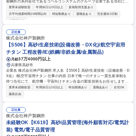
製鋼所の系列会社であるコベルコシステムのグループ企業である当社にお
いて、お客様拠点でPC保守・運用・ヘルプデスク業務をお任せします！
業界未経験歓迎
年間休日120日以上
資格取得支援あり
【具体的には】■PC利用方法、障害に関する問い合わせ対応■案件対応の
月平均残業時間20時間以内
時短勤務あり
退職金あり
完全週休2日制
計画、進捗管理、課題管理■チームの課題管理 【働く魅力】WindowsPC
土日祝休み
の管理(ActiveDirectoryや資産管理ツール)、サポート業務の管理スキル、
案件推進のスキル、メンバーのマネジメント、顧客との折衝力向上が可能
正社員
です。 募集職種 【兵庫/高砂】サポートエンジニア★日本IBM×神戸製鋼グ
株式会社神戸製鋼所
ループ企業★
【S506】高砂/生産技術(設備改善・DX化)/航空宇宙用
チタン 工程改善/IE(鉄鋼/非鉄金属/金属製品)
37万4000円以上
月給
兵庫県高砂市
企業名 株式会社神戸製鋼所 求人名 【S506】高砂/生産技術（設備改善・D
X化）/航空宇宙用チタン 仕事の内容 日本で唯一のチタン一貫生産体制を
持つ当社にて、航空機・宇宙向けチタン合金の製造技術をお任せします。
溶解炉等の大型設備の安定操業に向けた改善や、DX化による現場の近代
業界未経験歓迎
年間休日120日以上
時短勤務あり
退職金あり
在宅OK
化に携わります。 ■設備保全・改善：溶解炉（VAR）などの大型設備の突
服装自由
発故障を防ぐ管理体制の構築 ■自動化・システム改善：現場の「経験と
勘」をデータ化・DX化■現場と対話しボトルネックを解消します。 ■QCD
Sの追求：現場作業者と対話し、「より安全に、より安く、より早く」作
正社員
るためのボトルネック解消 ※将来的にはマネジメント層への登用も期待し
株式会社神戸製鋼所
ています。 募集職種 【S506】高砂/生産技術（設備改善・DX化）/航空宇
未経験OK【K619】高砂/品質管理(海外顧客対応/電気計
宙用チタン
装) 電気/電子品質管理