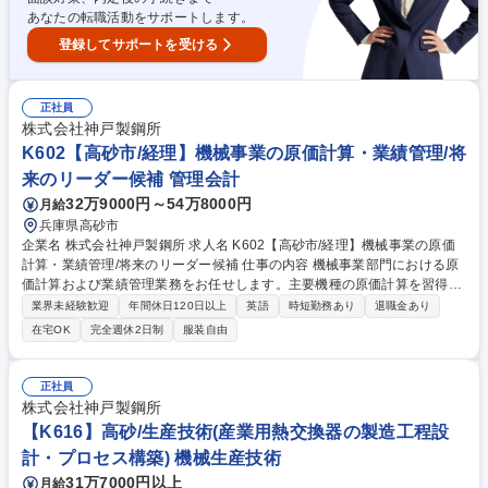
あなたの転職活動をサポートします。
登録してサポートを受ける
正社員
株式会社神戸製鋼所
K602【高砂市/経理】機械事業の原価計算・業績管理/将
来のリーダー候補 管理会計
32万9000円～54万8000円
月給
兵庫県高砂市
企業名 株式会社神戸製鋼所 求人名 K602【高砂市/経理】機械事業の原価
計算・業績管理/将来のリーダー候補 仕事の内容 機械事業部門における原
価計算および業績管理業務をお任せします。主要機種の原価計算を習得し
ながら、管理会計分野の分析やERP再構築プロジェクトなど経理業務の改
業界未経験歓迎
年間休日120日以上
英語
時短勤務あり
退職金あり
善にもチームで取り組んでいただきます。 【詳細】主要機種(回転機等)の
在宅OK
完全週休2日制
服装自由
原価計算、管理会計分析、システム再構築を含む経理業務改善。入社1か
ら2年後にはチーム取りまとめとして、決算・業績予想の進捗管理もお任
せします。 【魅力】会計実務のシステム化を推進し、業績管理に重きを置
正社員
くチームです。国内外の生産拠点の管理や、M&A・事業再編の対応、海外
株式会社神戸製鋼所
出張の機会など、ルーティンに留まらない刺激的で幅広い経験を積むこと
【K616】高砂/生産技術(産業用熱交換器の製造工程設
が可能です。 募集職種 K602【高砂市/経理】機械事業の原価計算・業績管
計・プロセス構築) 機械生産技術
理/将来のリーダー候補
31万7000円以上
月給