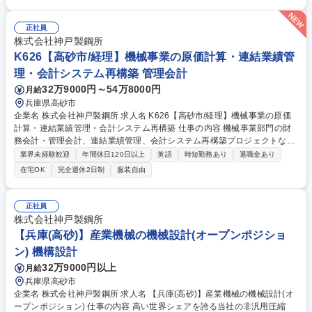
テート。取り組みが個別最適化しないよう各部署の意見を把握し、幅広く
調整する役割です。入社半年後からは事業部門全体がDXに自律的に取り
組むための支援活動にも参画。社内コンサル的立場で経験を積み、将来的
正社員
にはDX実行組織のリーダーとして、経営基盤の強化に直結するダイナミ
株式会社神戸製鋼所
ックな変革を牽引していただきます。 募集職種 【S110】高砂/DX企画・
K626【高砂市/経理】機械事業の原価計算・連結業績管
業務改革推進担当
理・会計システム再構築 管理会計
32万9000円～54万8000円
月給
兵庫県高砂市
企業名 株式会社神戸製鋼所 求人名 K626【高砂市/経理】機械事業の原価
計算・連結業績管理・会計システム再構築 仕事の内容 機械事業部門の財
務会計・管理会計、連結業績管理、会計システム再構築プロジェクトなど
を担当。原価計算や決算の基幹実務から、経営陣への意思決定支援・事業
業界未経験歓迎
年間休日120日以上
英語
時短勤務あり
退職金あり
サポートまで幅広く担います。 【詳細】(1)担当機種の原価計算・損益管
在宅OK
完全週休2日制
服装自由
理・操業分析 (2)機械事業部門の業績予想取りまとめ・BS/CF作成 (3)国内
外の所管連結子会社の業績モニタリング・指導 (4)基幹会計システム更
新・再構築対応 【魅力】ルーティン実務にとどまらず難易度の高い会計処
正社員
理や事業課題の改善提案に携われます。チームで協力して取り組むため、
株式会社神戸製鋼所
キャッチアップ支援も万全です。 募集職種 K626【高砂市/経理】機械事業
【兵庫(高砂)】産業機械の機械設計(オープンポジショ
の原価計算・連結業績管理・会計システム再構築
ン) 機構設計
32万9000円以上
月給
兵庫県高砂市
企業名 株式会社神戸製鋼所 求人名 【兵庫(高砂)】産業機械の機械設計(オ
ープンポジション) 仕事の内容 高い世界シェアを誇る当社の非汎用圧縮