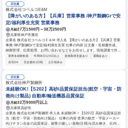
正社員
株式会社コベルコE&M
【障がいのある方】【兵庫】営業事務 /神戸製鋼Grで安
定/福利厚生充実 営業事務
27万1500円～38万2500円
月給
兵庫県神戸市灘区
企業名 株式会社コベルコＥ＆Ｍ 求人名 【障がいのある方】【兵庫】営業
事務 /神戸製鋼Grで安定/福利厚生充実 仕事の内容 注文書・見積書作成、
納期管理、伝票処理、お問い合わせなどをお任せします。現地調査で外出
も多い技術系社員が安心して業務に注力できるように、バックオフィスで
業界未経験歓迎
年間休日120日以上
資格取得支援あり
退職金あり
サポートするポジションです。 ※面接内容をもとにご本人の希望を考慮し
在宅OK
完全週休2日制
土日祝休み
て、仕事内容を検討します。 入社後はしっかりとした育成やフォローを行
いますのでご安心ください。 就業上配慮が必要なことは遠慮なくお伝えく
ださい。 ※勤務時間の相談可能です。※建物の改変を伴う業務は含みませ
正社員
ん。 ※通院の為の時間調整についても考慮させていただきます。 【DEIの
株式会社神戸製鋼所
取り組み例】玄関スロープ設置、エレベーター鏡設置、1階ユニバーサル
未経験OK!【S202】高砂/品質保証担当(航空・宇宙・防
トイレ設置等 募集職種 【障がいのある方】【兵庫】営業事務 /神戸製鋼Gr
衛向け製品) 自動車/輸送機器品質保証
で安定/福利厚生充実
32万9000円以上
月給
兵庫県高砂市
企業名 株式会社神戸製鋼所 求人名 未経験OK！【S202】高砂/品質保証担
当（航空・宇宙・防衛向け製品） 仕事の内容 世界の航空・宇宙メーカー
向けチタン合金の品質保証。顧客の厳しい規格(仕様)を読み解き、社内の