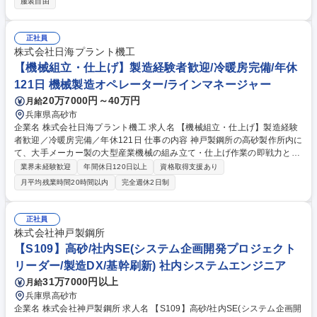
服装自由
する生産技術業務全般（工程設計、製造技術改善） (2)生産性向上を目的
としたプロセス検討・設備導入・自動化の推進 (3)顧客との仕様打合せ、
コスト見積、製造指示、納品管理。 一般的な「工程ごと」の担当ではなく
正社員
「製品ごと」に専任。自分が関わった巨大部品が世界中の海を渡るスケー
株式会社日海プラント機工
ルの大きさを実感できます。キャリア入社者が室長を務めるなど、中途入
【機械組立・仕上げ】製造経験者歓迎/冷暖房完備/年休
社のハンデはありません。 募集職種 【S303】高砂/生産技術（工程設計・
121日 機械製造オペレーター/ラインマネージャー
製造技術）/世界シェアTOP級の巨大部品製造
20万7000円～40万円
月給
兵庫県高砂市
企業名 株式会社日海プラント機工 求人名 【機械組立・仕上げ】製造経験
者歓迎／冷暖房完備／年休121日 仕事の内容 神戸製鋼所の高砂製作所内に
て、大手メーカー製の大型産業機械の組み立て・仕上げ作業の即戦力とし
て活躍いただきます。図面を基にした組み付け、微調整、動作確認などの
業界未経験歓迎
年間休日120日以上
資格取得支援あり
最終仕上げ工程をチームで担当します。 冷暖房完備の屋内工場にて、天候
月平均残業時間20時間以内
完全週休2日制
に左右されず作業に集中できます。5～10名のチーム制で無理のないスケ
ジュールを徹底。出張の際は、3時間の移動だけで終わる日でも1日分の給
与を全額保障します。また、2時間以上の移動には1時間あたり800円の移
正社員
動手当、さらに1日最大2,000円の食事補助など、移動時間や遠方での負担
株式会社神戸製鋼所
も適切に評価し、待遇として還元する仕組みが整備されています。 募集職
【S109】高砂/社内SE(システム企画開発プロジェクト
種 【機械組立・仕上げ】製造経験者歓迎／冷暖房完備／年休121日
リーダー/製造DX/基幹刷新) 社内システムエンジニア
31万7000円以上
月給
兵庫県高砂市
企業名 株式会社神戸製鋼所 求人名 【S109】高砂/社内SE(システム企画開