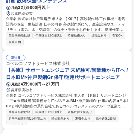
計画 設備保全/メンテナンス
ッフ
32万9000円以上
月給
兵庫県高砂市
企業名 株式会社神戸製鋼所 求人名 【K617】高砂製作所/工作機械・電気
設備の保全・更新計画 仕事の内容 高砂製作所にて、生産設備やユーティ
リティ（電気、水、空調等）の保全・管理をお任せします。現場作業は専
門スタッフが担当するため、あなたは保全計画の立案、予算管理、更新工
業界未経験歓迎
年間休日120日以上
時短勤務あり
退職金あり
在宅OK
事の監督業務がメインとなります (1)計画保全・故障対応の管理:実作業の
服装自由
指示、進捗管理 (2)設備投資・更新計画の立案:老朽化した設備の更新や新
規導入の企画 (3)予算・外注管理:保全費用の管理、協力会社（工事会社）
との調整・折衝 (4)運転管理:ユーティリティ設備が正常に稼働しているか
正社員
のモニタリング 3つある担当区分（ユーティリティ/工作機械/生産設備）
コベルコソフトサービス株式会社
を数年単位でローテーションし、設備管理のスペシャリストを目指せま
【兵庫】サポートエンジニア 未経験可/異業種からITへ /
す。 募集職種 【K617】高砂製作所/工作機械・電気設備の保全・更新計画
日本IBM×神戸製鋼Gr 保守/運用/サポートエンジニア
24万9000円～27万円
月給
兵庫県高砂市
企業名 コベルコソフトサービス株式会社 求人名 【兵庫】サポートエンジ
ニア★未経験可/異業種からITへ◎/日本IBM×神戸製鋼Gr 仕事の内容 ■日本I
BMと神戸製鋼所の系列会社であるコベルコシステムのグループ企業であ
る当社において、お客様拠点でPC保守・運用・ヘルプデスク業務をお任
業界未経験歓迎
年間休日120日以上
資格取得支援あり
せします！OJTにて先輩社員がサポートいたします。 【具体的には】■PC
月平均残業時間20時間以内
時短勤務あり
退職金あり
完全週休2日制
利用方法、障害に関する問い合わせ対応 ■案件対応の計画、進捗管理、課
土日祝休み
題管理 ■チームの課題管理 【採用背景】当社が対応する案件の対応範囲が
広がっていることから、体制強化のため 【働く魅力】WindowsPCの管理