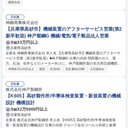
体となりプロジェクトを推進。 【製品】当社の非汎用圧縮機(回転機)/タイ
服装自由
ヤ・ゴム機械/樹脂機械は世界各国の石油・天然ガス・化学プラントや製鉄
所等に納入。耐用年数も長く、高信頼性を求められお客様のご依頼の仕様
に基づいてオーダメードで設計していく大型の機械製品を取り扱っていま
正社員
す。【特徴】お取引先様より機械の性能面で高い評価。また安定稼働への
神鋼商事株式会社
信頼性、当社ならではのアフターサービスクオリティでも競合優位性を発
【兵庫県高砂市】機械装置のアフターサービス営業(第2
揮 募集職種 【高砂】電気・電子・制御設計（オープンポジション）
新卒歓迎) 神戸製鋼G 機械/電気/電子製品法人営業
33万円以上
月給
兵庫県高砂市
企業名 神鋼商事株式会社 求人名 【兵庫県高砂市】機械装置のアフターサ
ービス営業（第2新卒歓迎）■神戸製鋼G 仕事の内容 関西圏のガス、電
力、石油、化学などのメーカー向けに、神戸製鋼所製の非汎用圧縮機部品
の販売、及びアフターサービスを主に担当頂きます。業務拡大に伴う人員
年間休日120日以上
英語
在宅OK
完全週休2日制
土日祝休み
募集です。 【詳細】配属先の機械ユニットは、神戸製鋼グループの製品を
はじめ、世界中のお客様に最適な産業機械や電子・情報機材を選定して仕
組みと共に提供しています。アフターサービスを主にご担当頂くため、関
正社員
西圏の出張が多くございます。 ◎業界専門知識はOJTでフォローしていく
株式会社神戸製鋼所
ので、ご安心ください。 ◎お客様の安定したものづくりに貢献すべく、ア
【K605】高砂製作所/半導体検査装置・新規装置の機械
フターサービスの強化のための増員募集です。 募集職種 【兵庫県高砂
設計 機構設計
市】機械装置のアフターサービス営業（第2新卒歓迎）■神戸製鋼G
32万9000円以上
月給
兵庫県高砂市
企業名 株式会社神戸製鋼所 求人名 【K605】高砂製作所/半導体検査装
置・新規装置の機械設計 仕事の内容 グループ会社コベルコ科研と連携