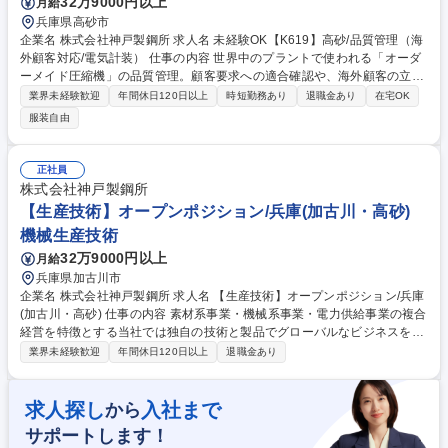
32万9000円以上
月給
兵庫県高砂市
企業名 株式会社神戸製鋼所 求人名 未経験OK【K619】高砂/品質管理（海
外顧客対応/電気計装） 仕事の内容 世界中のプラントで使われる「オーダ
ーメイド圧縮機」の品質管理。顧客要求への適合確認や、海外顧客の立会
い検査対応、不具合改善を担います。技術知識を活かし、グローバルな折
業界未経験歓迎
年間休日120日以上
時短勤務あり
退職金あり
在宅OK
衝を通じて品質を守る重要職です 一点物である非汎用圧縮機の品質担保を
服装自由
担当。 (1)各案件の客先立会い対応、検査成績書・要領書の作成(業務の4
0%) (2)不適合品への処置・再発防止策の立案 (3)品質失敗コスト削減に向
けた改善活動 顧客の約8割が海外のため、直接的な対話・交渉を通じてグ
正社員
ローバルに活躍可能です。QC未経験でも、機械・電気の基礎があればOJ
株式会社神戸製鋼所
Tや資格取得支援を通じてスペシャリストを目指せます。 募集職種 未経験
【生産技術】オープンポジション/兵庫(加古川・高砂)
OK【K619】高砂/品質管理（海外顧客対応/電気計装）
機械生産技術
32万9000円以上
月給
兵庫県加古川市
企業名 株式会社神戸製鋼所 求人名 【生産技術】オープンポジション/兵庫
(加古川・高砂) 仕事の内容 素材系事業・機械系事業・電力供給事業の複合
経営を特徴とする当社では独自の技術と製品でグローバルなビジネスを展
開。業界シェアTOPクラスの製品も多数あります。そんな当社で生産技術
業界未経験歓迎
年間休日120日以上
退職金あり
をご担当いただきます。 【職務内容例】■薄板鋼板製造の中間工程（酸
洗・圧延）の操業管理、技術開発■チタン製造における工程設計、品質・
コスト管理、工程改善、設備投資■チタン製造の上流工程（原料調達、溶
求人探し
入社まで
から
解、インゴット製造）の設備保全、設備改善、設備の自動化・DX化■熱交
サポートします！
換器製造の工程設計、サプライヤ技術指導・現場改善、トラブルシュー