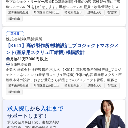
発プロジェクトリーダー/製造DX/基幹刷新) 仕事の内容 高砂製作所にて製
造システムのPLをお任せします。既存システムの把握・改修管理からスタ
ートし、将来的にはホストコンピュータの刷新に向けた業務プロセス整理
業界未経験歓迎
年間休日120日以上
時短勤務あり
退職金あり
在宅OK
やパッケージ導入の主導を期待しています。 素形材事業部門（鋳鍛鋼、チ
服装自由
タン、鉄粉等）のIT戦略を担います。 (1) 既存システムの全体像把握、改
修案件の管理・予算管理 (2) レガシーシステム（ホスト）の刷新プロジェ
クト参画 (3) 工場メンバーとの業務プロセス整理（As Is-To Be）、Fit&Ga
正社員
p分析の主導 ITの立場から経営課題解決に直接関与できる、裁量の大きい
株式会社神戸製鋼所
ポジションです。将来は海外拠点含めた多彩なキャリアパスも可能です。
【K611】高砂製作所/機械設計_プロジェクトマネジメ
募集職種 【S109】高砂/社内SE(システム企画開発プロジェクトリーダー/
ント(産業用スクリュ圧縮機) 機構設計
製造DX/基幹刷新)
31万7000円以上
月給
兵庫県高砂市
企業名 株式会社神戸製鋼所 求人名 【K611】高砂製作所/機械設計_プロジ
ェクトマネジメント(産業用スクリュ圧縮機) 仕事の内容 産業用スクリュ圧
縮機本体の設計、および受注から納品までのプロジェクト管理。顧客との
仕様調整、見積、設計、社内製造部門との連携まで、一貫して携わる「総
業界未経験歓迎
年間休日120日以上
時短勤務あり
退職金あり
在宅OK
合エンジニア」を目指せます。 (1)スクリュ圧縮機本体の基本構造設計・
服装自由
開発 (2)顧客仕様に基づいた見積・技術交渉・プロジェクト業務 (3)海外拠
点(米・中等)との連携、グローバル案件の推進 入社後は先輩のサポートか
ら開始し、半年から1年で主担当をお任せします。自ら設計した大型機械
求人探し
入社まで
から
が社内で組み立てられ、出荷される瞬間を見届けられる達成感がありま
サポートします！
す。将来的な海外駐在のチャンスも豊富です。 募集職種 【K611】高砂製
作所/機械設計_プロジェクトマネジメント(産業用スクリュ圧縮機)
求人の紹介をはじめ、書類添削や
面談対策、内定後の手続きまで