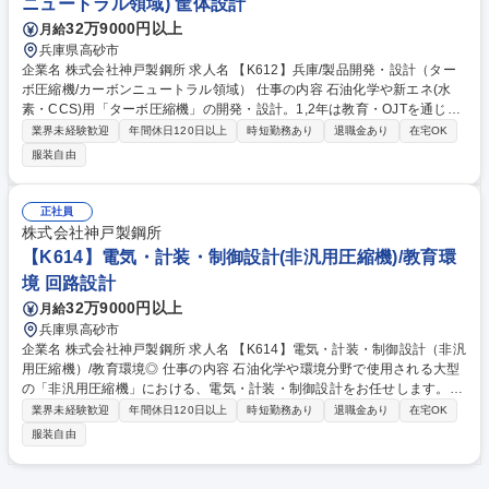
ニュートラル領域) 筐体設計
32万9000円以上
月給
兵庫県高砂市
企業名 株式会社神戸製鋼所 求人名 【K612】兵庫/製品開発・設計（ター
ボ圧縮機/カーボンニュートラル領域） 仕事の内容 石油化学や新エネ(水
素・CCS)用「ターボ圧縮機」の開発・設計。1,2年は教育・OJTを通じ社
内システムを習得。その後、流体解析を用いた新型インペラの設計や、顧
業界未経験歓迎
年間休日120日以上
時短勤務あり
退職金あり
在宅OK
客仕様に基づく一貫設計をお任せします。 (1)開発Gr：流体解析(CFD)を
服装自由
駆使した新型インペラの空力形状設計、強度・信頼性評価、先行技術開
発。 (2)設計Gr：顧客要求に基づく性能・構造設計。3D-CADを用いた全
体構造構築、材料選定、強度・振動評価。 製作管理から性能試験の立ち会
正社員
い、現地試運転まで一気通貫で担当。 数億円規模のプロジェクト主担当と
株式会社神戸製鋼所
して、技術課題解決に向けた裁量を持って取り組める環境です。 募集職種
【K614】電気・計装・制御設計(非汎用圧縮機)/教育環
【K612】兵庫/製品開発・設計（ターボ圧縮機/カーボンニュートラル領
境 回路設計
域）
32万9000円以上
月給
兵庫県高砂市
企業名 株式会社神戸製鋼所 求人名 【K614】電気・計装・制御設計（非汎
用圧縮機）/教育環境◎ 仕事の内容 石油化学や環境分野で使用される大型
の「非汎用圧縮機」における、電気・計装・制御設計をお任せします。顧
客の要望に合わせたオーダーメイド設計（一品一葉）のため、高い専門性
業界未経験歓迎
年間休日120日以上
時短勤務あり
退職金あり
在宅OK
とスキルが身につく環境です。 (1)大型非汎用圧縮機本体の電気・計装・
服装自由
制御設計業務全般。 (2)国内外の顧客仕様に基づいた計装品（センサー
類）の選定・配置。 (3)制御ロジックの構築、および制御盤等の設計。 (4)
入社後は、社内外の専門研修とOJTを通じて2から4年かけて着実に成長で