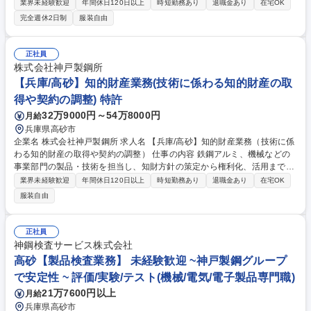
製造・検査ルールへ落とし込む司令塔です。検査の実施ではなく、適合性
業界未経験歓迎
年間休日120日以上
時短勤務あり
退職金あり
在宅OK
の評価や不適合の解析がメインです。 (1)受注・準備：顧客仕様書の読解
完全週休2日制
服装自由
と規格適合性評価 (2)製造・検査：特殊工程（熱処理・非破壊検査）の管
理 (3)出荷前：判定・適合性評価と帳票作成 (4)顧客対応：海外重工メーカ
ー等の監査対応、不適合解析 入社後は既存製品から担当し、将来は新規案
正社員
件の立ち上げや組織改善プロジェクトに参画。金属材料の知見を深め、設
株式会社神戸製鋼所
計や生産技術へのキャリアパスも可能です。 募集職種 未経験OK！【S20
【兵庫/高砂】知的財産業務(技術に係わる知的財産の取
2】高砂/品質保証担当（航空・宇宙・防衛向け製品）
得や契約の調整) 特許
32万9000円～54万8000円
月給
兵庫県高砂市
企業名 株式会社神戸製鋼所 求人名 【兵庫/高砂】知的財産業務（技術に係
わる知的財産の取得や契約の調整） 仕事の内容 鉄鋼アルミ、機械などの
事業部門の製品・技術を担当し、知財方針の策定から権利化、活用まで一
気通貫で遂行します。発明部署と密に連携し、事業成長を加速させる知財
業界未経験歓迎
年間休日120日以上
時短勤務あり
退職金あり
在宅OK
戦略のPDCAを回すクリエイティブな業務です。 (1)知財活用に向けた戦
服装自由
術・戦略の提案 (2)研究開発成果の知財取得・確保 (3)知財の評価・維持管
理 (4)知財リテラシー教育・知財マインドの浸透 (5)リスク評価に基づく事
業・経営判断の支援 入社後は管理職が丁寧にOJTを実施。適性に応じ、知
正社員
財の枠を超えて技術企画や経営、マーケティング分野へキャリアを広げる
神鋼検査サービス株式会社
チャンスもあります。専門性を高め、事業に資する知財のプロを目指せる
高砂【製品検査業務】 未経験歓迎 ~神戸製鋼グループ
環境です。 募集職種 【兵庫/高砂】知的財産業務（技術に係わる知的財産
で安定性 ~ 評価/実験/テスト(機械/電気/電子製品専門職)
の取得や契約の調整）
21万7600円以上
月給
兵庫県高砂市