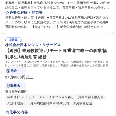
業事務・貿易事務】食品商社/残業少なめ/リモート等相談可 仕事の内容 食
品の加工・販売を行っている当社にて、営業事務・貿易事務をお任せいた
します。営業社員のサポートポジションとして、受発注から海外工場との
必要な経験・能力等
調整まで幅広く対応し、当社事業の根幹を支えていただきます。 ■受発注
必要な経験・能力等 【必須】■営業事務または貿易事務の経験■英語での
業務、請求書発行 ■海外工場とのスケジュール調整 ■在庫管理 ■輸入書類
メールのやり取りに抵抗感の無い方 【尚可】■商社での営業事務の経験■
の確認・作成 ■配送手配 ■通関業者を通して行う輸出入業全般 ■倉庫との
通関業務の経験。 【働き方について】所定労働時間は7時間と短めで、残
倉入れ調整等 ※ゼネラリストとしてのキャリアアップを目指すことが可能
業も月平均20時間以下です。時差出勤制度や週1日のリモート勤務も相談
です。単に商品を販売するだけでなく原料の仕入れから販売までをトータ
可能で、ワークライフバランスを保ち長期就業しやすい環境です。 【当社
ルプロデュースしているため、商品に関わる全ての業務をサポート頂きま
正社員
の強み】1991年の設立以来、外食産業を中心としたお客様の多様なニー
株式会社日本レジストリサービス
す。 募集職種 東京都中央区【営業事務・貿易事務】食品商社/残業少なめ/
ズに沿った冷凍水産物等の生産・輸入・販売を一貫して手掛けています。
リモート等相談可
自社工場と海外拠点の強固な連携によるワンストップサービスが最大の強
【総務】未経験歓迎 /リモート可/世界で唯一の事業/福
みです。 学歴・資格 学歴：大学院 大学 語学力：英語 資格：
利厚生 /再雇用有 総務
インターネット上の様々なサービスを支える当社にて、執務環境の整備や社内制度の検
討、イベント運営などの幅広い業務を担当し、間接的に会社の生産性向上や成長に貢献し
ている部署です。
月給
27万6000円以上
勤務地
東京都千代田区
年間休日120日以上
ストックオプションあり
資格取得支援あり
介護休暇あり
月平均残業時間20時間以内
未経験者歓迎
住宅手当あり
時短勤務あり
研修あり
在宅OK
賞与あり
仕事の内容
完全週休2日制
交通費支給
駅近5分以内
土日祝休み
服装自由