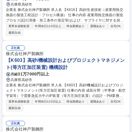
兵庫県高砂市
企業名 株式会社神戸製鋼所 求人名 【K616】高砂/生産技術（産業用熱交
換器の製造工程設計・プロセス構築） 仕事の内容 産業用熱交換器の製造
プロセス設計(溶接・加工条件の策定等)および、サプライヤに対する技術
指導・品質改善を担います。設計とサプライヤの間に立ち、神戸製鋼とし
業界未経験歓迎
年間休日120日以上
時短勤務あり
退職金あり
在宅OK
ての「モノづくりの正解」を創出する役割■製造工 程設計：現状のサプラ
服装自由
イヤの工程のデータを分析。技術的根拠に基づき、具体的な改善提案の実
施。■サプライヤへの技術指導・現場改善：サプライヤの現場に入り、策
定した改善案が正しく運用されるよう監査、育成指導。「標準作業手順
正社員
書」「管理工程図（QC工程表）」への落とし込み。■トラブルシューティ
株式会社神戸製鋼所
ング：不具合発生時、現象確認だけで終わらせず、メカニズムを解明し、
【K603】高砂/機械設計およびプロジェクトマネジメン
「二度と起きない仕組み」を設備・工程レベルで導入 募集職種 【K616】
ト(等方圧加圧装置) 機構設計
高砂/生産技術（産業用熱交換器の製造工程設計・プロセス構築）
31万7000円以上
月給
兵庫県高砂市
企業名 株式会社神戸製鋼所 求人名 【K603】高砂/機械設計およびプロジ
ェクトマネジメント(等方圧加圧装置) 仕事の内容 成長分野（半導体・航空
宇宙等）で需要急拡大中のIP装置（等方圧加圧装置）の設計・PM業務を
お任せ。当初は標準装置の設計補助からスタートし、将来的にはグローバ
業界未経験歓迎
年間休日120日以上
時短勤務あり
退職金あり
在宅OK
ル案件のプロジェクト管理も担当可能です。 IP装置の設計を中心に、計画
服装自由
立案から顧客折衝、社内調整まで幅広く担当。(1)仕様検討・設計(2)オー
ダーメイド対応(3)海外子会社との連携・PM業務等。材料の高性能化に不
可欠な装置であり、EV、エネルギー、宇宙開発など最先端産業の発展に
正社員
貢献できます。高砂製作所は少数精鋭のプロ組織で、担当機種において大
株式会社神戸製鋼所