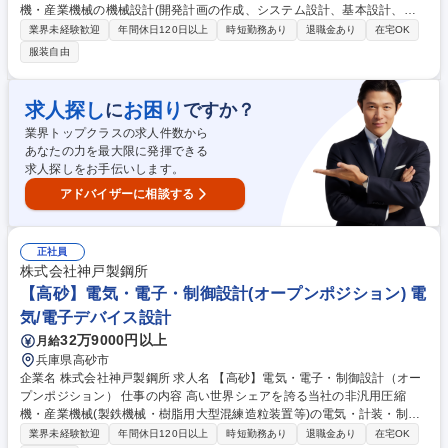
機・産業機械の機械設計(開発計画の作成、システム設計、基本設計、詳
細設計)をご担当。オーダーメードであるが故に、電気設計や工程管理と
業界未経験歓迎
年間休日120日以上
時短勤務あり
退職金あり
在宅OK
一体となってプロジェクト推進。 【製品について】当社の非汎用圧縮機
服装自由
(回転機)/タイヤ・ゴム機械/樹脂機械は世界各国の石油・天然ガス・化学プ
ラントや製鉄所等に納入。耐用年数も長く、高信頼性を求められお客様の
御要求仕様に基づいてオーダメードで設計していく大型の機械製品。※ご
求人探し
お困り
に
ですか？
本人様のご希望等鑑みて対象製品決定【特徴】性能面で高い評価。また安
業界トップクラスの求人件数から
定稼働への信頼性、当社ならではのアフターサービスクオリティでも競合
あなたの力を最大限に発揮できる
優位性を発揮。 募集職種 【兵庫(高砂)】産業機械の機械設計(オープンポ
求人探しをお手伝いします。
ジション)
アドバイザーに相談する
正社員
株式会社神戸製鋼所
【高砂】電気・電子・制御設計(オープンポジション) 電
気/電子デバイス設計
32万9000円以上
月給
兵庫県高砂市
企業名 株式会社神戸製鋼所 求人名 【高砂】電気・電子・制御設計（オー
プンポジション） 仕事の内容 高い世界シェアを誇る当社の非汎用圧縮
機・産業機械(製鉄機械・樹脂用大型混練造粒装置等)の電気・計装・制御
設計を担当。オーダーメードで設計を行うため、機械設計や工程管理と一
業界未経験歓迎
年間休日120日以上
時短勤務あり
退職金あり
在宅OK