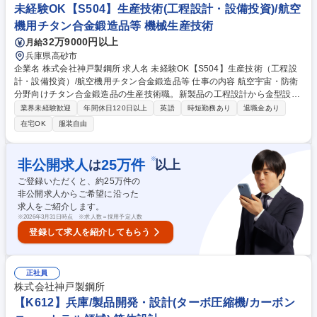
きな裁量を持って推進できる環境です。残業は月20時間程度とワークライ
未経験OK【S504】生産技術(工程設計・設備投資)/航空
フバランスも良好。 募集職種 【K603】高砂/機械設計およびプロジェクト
機用チタン合金鍛造品等 機械生産技術
マネジメント(等方圧加圧装置)
32万9000円以上
月給
兵庫県高砂市
企業名 株式会社神戸製鋼所 求人名 未経験OK【S504】生産技術（工程設
計・設備投資）/航空機用チタン合金鍛造品等 仕事の内容 航空宇宙・防衛
分野向けチタン合金鍛造品の生産技術職。新製品の工程設計から金型設
計、設備導入、品質管理まで幅広く担当。世界的な需要増に応えるため、
業界未経験歓迎
年間休日120日以上
英語
時短勤務あり
退職金あり
KOBELCOの技術で未来を支える中心メンバーを募集します。 (1)新製品
在宅OK
服装自由
の立ち上げ:工程設計、金型・治工具設計、顧客認定取得 (2)量産維持・改
善:プロセス最適化、歩留まり向上 (3)設備投資:新設備の仕様選定・導入管
理 (4)品質管理:航空宇宙規格に準拠した工程構築 入社後はOJTで基礎を習
※
非公開求人
25
万件
は
以上
得。数年後にはグループ会社「日本エアロフォージ」への出向等を通じ、
ご登録いただくと、約
25
万件の
世界最大級の設備を用いた、この先20年需要が伸び続ける高度な技術を習
非公開求人からご希望に沿った
得可能です。 募集職種 未経験OK【S504】生産技術（工程設計・設備投
求人をご紹介します。
資）/航空機用チタン合金鍛造品等
※
2026年3月31日時点 ※求人数＝採用予定人数
登録して求人を紹介してもらう
正社員
株式会社神戸製鋼所
【K612】兵庫/製品開発・設計(ターボ圧縮機/カーボン