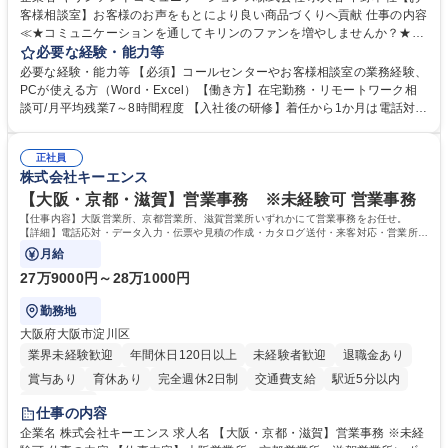
客様相談室】お客様のお声をもとにより良い商品づくりへ貢献 仕事の内容
≪★コミュニケーションを通してキリンのファンを増やしませんか？★≫
お客様のお声をより良い商品づくりに活かしていく上で、窓口となるお客
必要な経験・能力等
様相談室でのお仕事です。 日々お客様からいただくキリングループへのご
必要な経験・能力等 【必須】コールセンターやお客様相談室の業務経験、
意見を、企業活動に活かしています。お客様からの声に迅速かつ誠意をも
PCが使える方（Word・Excel）【働き方】在宅勤務・リモートワーク相
って対応、情報提供するとともにグループ内活動に反映しています。 【具
談可/月平均残業7～8時間程度 【入社後の研修】着任から1か月は電話対応
体的には】電話応対、メール、お手紙対応、ご指摘品調査報告書作成、有
のOJTを中心に実施し、電話対応に慣れた段階でメール・手紙のOJTを実
人チャットボット対応など。 【1日の対応件数】■電話：月間一人当たり
施する予定です。独り立ち以降もしっかりフォローする体制を整えていま
平均100件前後■メール・手紙：同上40件前後 募集職種 中野本社【お客様
正社員
すのでご安心ください。 【当社について】キリングループの広報機能を担
株式会社キーエンス
相談室】お客様のお声をもとにより良い商品づくりへ貢献
う会社として、お客様との出会いを大切にし、磨き上げたホスピタリティ
を込めてコミュニケーションをとりながら広報関連業務を行っておりま
【大阪・京都・滋賀】営業事務 ※未経験可 営業事務
す。 学歴・資格 学歴：大学院 大学 高専 短大 専修学校 高校 語学力： 資
【仕事内容】大阪営業所、京都営業所、滋賀営業所いずれかにて営業事務をお任せ。
格：
【詳細】電話応対・データ入力・伝票や見積の作成・カタログ送付・来客対応・営業所内
で発生する事務業務や業務改善をお任せ。
月給
27万9000円～28万1000円
勤務地
大阪府大阪市淀川区
業界未経験歓迎
年間休日120日以上
未経験者歓迎
退職金あり
賞与あり
育休あり
完全週休2日制
交通費支給
駅近5分以内
土日祝休み
仕事の内容
企業名 株式会社キーエンス 求人名 【大阪・京都・滋賀】営業事務 ※未経