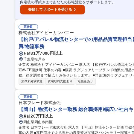
内定後の手続きまであなたの転職活動をサポートします。
登録してサポートを受ける
正社員
株式会社アイビーカンパニー
【松戸/アパレル物流センターでの用品品質管理担当】
買/物流事務
31万7000円以上
月給
千葉県松戸市
企業名 株式会社アイビーカンパニー 求人名 【松戸/アパレル物流センターでの用品品質管理担当】マイカー通勤
可/WEB面接可 仕事の内容 ■概要 ラグジュアリーブランド物流の用品の管理担うリーダーとして、チーム管理と実
務、顧客調整まで幅広くお任せいたします。 ■詳細:海外ラグジュアリーブランドの用品品（販促品、備品資材、
店舗什器）の入出荷在庫管理などの責任者として、裁量を持って活躍で
業界未経験歓迎
資格取得支援あり
退職金あり
ら実務まで幅広くお任せするプレイングマネージャーのポジションにな
クリフトの実務経験も必須です。 業務の範囲：当社の定める業務 募集職種 【松戸/アパレル物流センターでの用
品品質管理担当】マイカー通勤可/WEB面接可
正社員
日本ブレード株式会社
【岡山】物流センター勤務 総合職採用/幅広い社内キャ
20万円以上
月給
岡山県岡山市南区
企業名 日本ブレード株式会社 求人名 【岡山】物流センター勤務 ◎総合職採用/幅広い社内キャリア/年休128日 仕
事の内容 ■専門商社である当社の農業資材関連及びバッテリー関連の