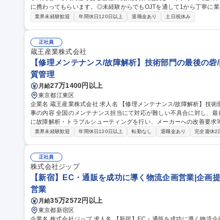
に携わってもらいます。◎未経験からでもOJTを通して1から丁寧に
【業務】《1》入荷、欠品確認、出荷業務《2》梱包作業《3》事務作業
業界未経験歓迎
年間休日120日以上
退職金あり
土日祝休み
使用して頂きます。資格は入社後、会社負担で取得して頂きます。 【先
社であり、経験を基に1から丁寧に教えてくれる先輩社員ばかりなので、安心
【岡山】物流センター勤務 ◎総合職採用/幅広い社内キャリア/年休12
正社員
蔵王産業株式会社
【修理メンテナンス/故障解析】技術部門の最後の砦/
質管理
27万1400円以上
月給
東京都江東区
企業名 蔵王産業株式会社 求人名 【修理メンテナンス/故障解析】技術部門の最後の砦/難易度高い不具合を攻略 仕
事の内容 全国のメンテナンス担当にて対応が難しい不具合に対し、
に故障解析・トラブルシューティングを行い、メーカーへの改善要求等を通じて
合・故障解析 ■メーカーへの改善要求・仕様調整 ■技術マニュアル作
業界未経験歓迎
年間休日120日以上
転勤なし
退職金あり
完全週休2
導・サポート ■営業向け技術研修 【仕事の魅力】単なる交換作業で
醍醐味を味わえます。社内の相談役として頼られる、まさに技術の最
と、趣味の延長のような感覚で技術を追求できる、メカ好きにはたまらない環境。 募集職種 【
正社員
故障解析】技術部門の最後の砦/難易度高い不具合を攻略
株式会社ジップ
【新宿】EC・通販を成功に導く物流企画営業|企画
営業
35万2572円以上
月給
東京都新宿区
企業名 株式会社ジップ 求人名 【新宿】EC・通販を成功に導く物流企画営業｜企画提案から顧客の成長を支援 仕