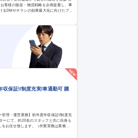
うお客様の販促・物流戦略を企画提案し、事
携し、最適な内容・打ち出し方を設計し当
促効果向上とコストダウンを両立させる企画
に直結する課題解決のやりがいを実感でき
収保証!/制度充実/車通勤可 購
しをお任せ致します。（作業実務は業務の5
です。 加えて、顧客や配送業者との窓口と