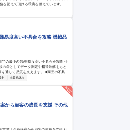
業務を覚えて頂ける環境を整えています。
（受注受付対応 等） ※フォークリフトを
輩社員】20代、30代在籍中。同じ中途入
して働ける環境です。 募集職種
8日
難易度高い不具合を攻略 機械品
最後の砦としてデータ測定や構造理解をもと
品質を支えます。 ■商品の不具
成 ■全国のサービスエンジニアへの技術指
日制
土日祝休み
はなく「なぜ壊れたか」を究明する技術屋の
後の砦です。上場企業の安定した待遇のも
修理メンテナンス/
提案から顧客の成長を支援 その他