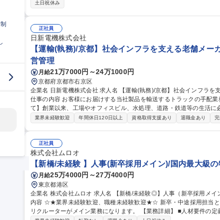
対応 等 ※年間採用数：新卒5名程度/中途15名程度 ●他：別途予算編成などの業務 等 募集職
土日祝休み
用）◆プライム上場グループ：総合物流企業の商社部門
日制
正社員
日新電機株式会社
し
【運輸(執務)/京都】社会インフラを支える老舗メーカー
営管理
21万7000円～24万1000円
月給
京都府京都市右京区
企業名 日新電機株式会社 求人名 【運輸(執務)/京都】社会インフラを支える老舗メーカー/年休129日/住友電工G
仕事の内容 お客様にお届けする当社製品を輸送するトラックの手配業務を主に
て】創業以来、工場やオフィスビル、水処理、道路・鉄道等の生活に
の一角を担う存在としてエネルギーニーズが多様化し、SDGs、カー
業界未経験歓迎
年間休日120日以上
資格取得支援あり
退職金あり
完
る関心が高まっています。 募集職種 【運輸(執務)/京都】社会インフラを支える老舗メーカー/年休129日/住友電工
G
正社員
株式会社ムロオ
【新橋/未経験 】人事(新卒採用メイン)/国内最大級
25万4000円～27万4000円
月給
東京都港区
企業名 株式会社ムロオ 求人名 【新橋/未経験◎】人事（新卒採用メイン）/国内最大級の物流ネットワーク 仕事の
内容 ☆★業界未経験歓迎、職種未経験歓迎★☆ 新卒・中途採用担当
リクルーターがメイン業務になります。 【業務詳細】 ■人材要件の定義、エージェント対応、面接調整、内定後