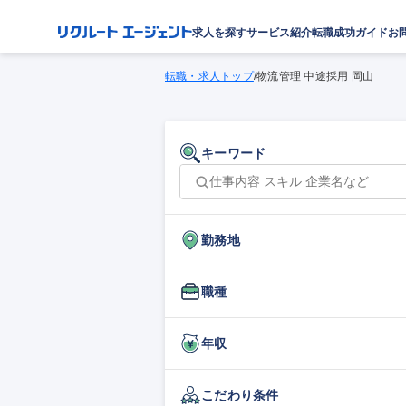
求人を探す
サービス紹介
転職成功ガイド
お
転職・求人トップ
/
物流管理 中途採用 岡山
キーワード
勤務地
職種
年収
こだわり条件