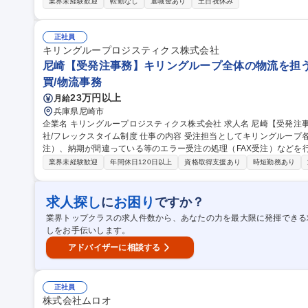
フォロー ■学生・候補者対応（説明会フォロー、面談など） ■採用ブ
業界未経験歓迎
転勤なし
退職金あり
土日祝休み
初は先輩社員のもとで基礎から学んでいただき、徐々に業務をお任せ
きる環境です。 募集職種 【新橋/未経験◎】人事（新卒採用メ
正社員
キリングループロジスティクス株式会社
尼崎【受発注事務】キリングループ全体の物流を担う
買/物流事務
23万円以上
月給
兵庫県尼崎市
企業名 キリングループロジスティクス株式会社 求人名 尼崎【受発注事務】キリングループ全体の物流を担う会
社/フレックスタイム制度 仕事の内容 受注担当としてキリングループ各社製品のご注文の受付業務（オンライン受
注）、納期が間違っている等のエラー受注の処理（FAX受注）などを行
X受注が2割程となります。 ★受注対応は配送を支える重要なポジション受注というお仕事は、確実な配送（適切
業界未経験歓迎
年間休日120日以上
資格取得支援あり
時短勤務あり
な場所、時間に必要な貨物が届く）を支えているため正確性やスピー
ずはミスをしないように丁寧に、周囲と協力しながら徐々にスピード
中途入社でも一人ひとりにメンターがつくなど手厚いフォロー体制となっています。 募集職
求人探し
お困り
に
ですか？
務】キリングループ全体の物流を担う会社/フレックスタイム制度
業界トップクラスの求人件数から、あなたの力を最大限に発揮できる
しをお手伝いします。
アドバイザーに相談する
正社員
株式会社ムロオ