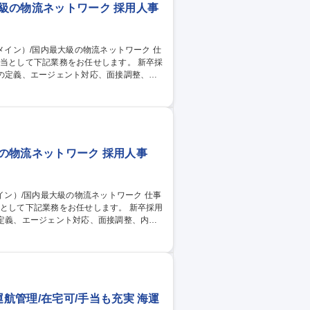
大級の物流ネットワーク 採用人事
担当として下記業務をお任せします。 新卒採
案 ≪入社後の流れ≫最初は先輩社員のもと
心してスタートできる環境です。 募集
流ネットワーク
級の物流ネットワーク 採用人事
当として下記業務をお任せします。 新卒採用
ブランディング・施策立案 ≪入社後の流れ≫
せします。未経験の方も安心してスタート
採用メイン）/国内最大級の物流ネットワーク
管理/在宅可/手当も充実 海運