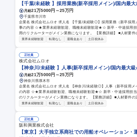
【千葉/未経験 】採用業務(新卒採用メイン)/国内最
21万5000円～25万円
月給
千葉県市川市
企業名 株式会社ムロオ 求人名 【千葉/未経験◎】採用業務（新卒採用メイン）/国内最大級の物流ネットワーク 仕
事の内容 ☆★業界未経験歓迎、職種未経験歓迎★☆ 新卒・中途採用
用のリクルーターがメイン業務になります。 【業務詳細】 ■人材要件の定義、エージェント対応、面接調整、内
定後フォロー ■優秀な人材確保のための採用ブランディングや施策立
業界未経験歓迎
転勤なし
退職金あり
土日祝休み
で基礎から学んでいただき、徐々に業務をお任せします。未経験の方も安
職種 【千葉/未経験◎】採用業務（新卒採用メイン）/国内最大級の物
正社員
株式会社ムロオ
【神奈川/未経験 】人事(新卒採用メイン)/国内最大
21万5000円～25万円
月給
神奈川県厚木市
企業名 株式会社ムロオ 求人名 【神奈川/未経験◎】人事（新卒採用メイン）/国内最大級の物流ネットワーク 仕事
の内容 ☆★業界未経験歓迎、職種未経験歓迎★☆ 新卒・中途採用担
のリクルーターがメイン業務になります。 【業務詳細】 ■人材要件の定義、エージェント対応、面接調整、内定
後フォロー ■学生・候補者対応（説明会フォロー、面談など） ■採用
業界未経験歓迎
転勤なし
退職金あり
土日祝休み
最初は先輩社員のもとで基礎から学んでいただき、徐々に業務をお任
できる環境です。 募集職種 【神奈川/未経験◎】人事（新卒
正社員
阪和興業株式会社
【東京】大手独立系商社での用船オペレーション・運航