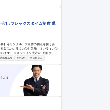
ランディング・施策立案 ≪入社後の流れ≫最
します。未経験の方も安心してスタートで
イン）/国内最大級の物流ネットワーク
会社/フレックスタイム制度 購
います。 ※オンライン受注が8割程度、FA
退職金あり
在宅OK
土日祝休み
ドが非常に重要です。とはいえ焦らず、ま
を身に着けていければ大丈夫です。また、
種 尼崎【受発注事
求人探