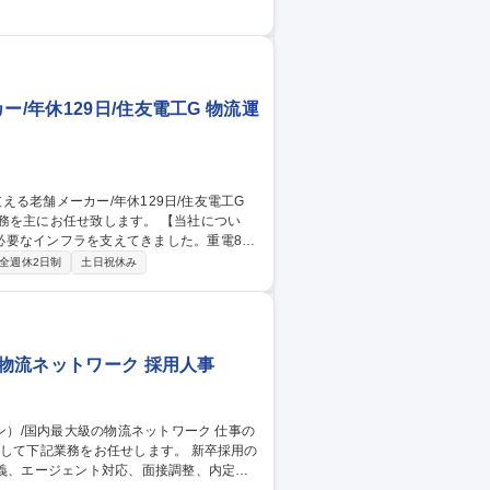
種 ［東京］人事（採
/年休129日/住友電工G 物流運
お任せ致します。 【当社につい
必要なインフラを支えてきました。重電8社
ボンニュートラル実現等のエネルギーに関す
全週休2日制
土日祝休み
の物流ネットワーク 採用人事
として下記業務をお任せします。 新卒採用の