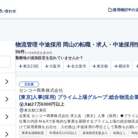
採用検討中の
問い合わせ
物流管理 中途採用 岡山の転職・求人・中途採用
56
件
1
〜
56
件目を表示中
勤務地の追加設定を忘れていませんか？
東京23区
大阪市
名古屋市
東京都
横浜市
正社員
センコー商事株式会社
[東京]人事(採用) プライム上場グループ:総合物流企
27万6000円以上
月給
東京都江東区
企業名 センコー商事株式会社 求人名 ［東京］人事（採用）◆プライム上場グループ：総合物流企業の商社部門
仕事の内容 M＆Aで多角的な事業を展開するプライム上場の総合物流
けて採用業務をお任せ。入社後は,中途採用の専任として業務をお願いする予定です。 【具
用：採用戦略立案・会社説明会・面接官・内定者フォロー 等 ●中途
業界未経験歓迎
年間休日120日以上
資格取得支援あり
転勤なし
時短