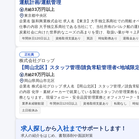
運航計画/運航管理
33万円以上
月給
東京都中央区
企業名 阪和興業株式会社 求人名 【東京】大手独立系商社での用船オペレーション・運航管理/在宅可/手当も充実
仕事の内容 大手独立系商社である当社にて、当社所有のバルク船の
炭素社会に向けた世界的なニーズの高まりを受け、取扱い量が年々上昇する将来
期用船契約船(2隻)の運航業務(航海指示、燃料手配、動静確認、LO
年間休日120日以上
資格取得支援あり
英語
時短勤務あり
退職金あり
算、その他関連業務(P&I等) ■航海用船契約各船本船オペレーション業
容確認、運賃請求書確認、LOI関連、航海完了後のL/S作成、各船で
理、シッパーへの動静連絡、積港での滞船管理等) ■定期・航海用船契約業務等 募集職種 【東京】大
正社員
での用船オペレーション・運航管理/在宅可/手当も充実
株式会社グロップ
【岡山北区】スタッフ管理/請負常駐管理者<地域限定
29万円以上
月給
岡山県岡山市北区
企業名 株式会社グロップ 求人名 【岡山北区】スタッフ管理／請負常駐管理者＜地域限定社員／転勤なし＞ 仕事
の内容 化学・素材メーカーで就業している製造スタッフの管理業務
務となります。現場フォロー・安全品質管理業務とオフィスワーク・管理事務
務】巡回による安全衛生指導（5S・KYT）、生産進捗や作業手順の確
業界未経験歓迎
年間休日120日以上
資格取得支援あり
転勤なし
時短
トラブル時の一次対応を行います。 【オフィス業務】スタッフの勤怠
土日祝休み
成、顧客との定期打合せや人員調整、採用・教育準備などの事務全般を担います。 募集職種 【
フ管理／請負常駐管理者＜地域限定社員／転勤なし＞
求人探し
入社まで
から
サポートします！
求人の紹介をはじめ、書類添削や面談対策