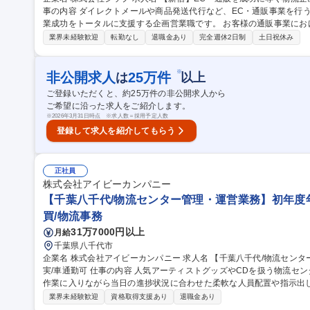
事の内容 ダイレクトメールや商品発送代行など、EC・通販事業を行
業成功をトータルに支援する企画営業職です。 お客様の通販事業におけるDMやチラシの効果最大化に向けたプロ
モーション構築の提案をお任せします。広告代理店やデザイナーと連
業界未経験歓迎
転勤なし
退職金あり
完全週休2日制
土日祝休み
社が得意とするDMの封入・発送代行まで一括で請け負うことで、販
提案をお任せします。顧客は食品、アパレルなど多岐にわたり、経営
ます【変更の範囲】当社の定める範囲 募集職種 【新宿】EC・通販を成功に導く物流企画営業｜企画提案から顧客
※
非公開求人
25
万件
は
以上
の成長を支援
ご登録いただくと、約
25
万件の非公開求人から
ご希望に沿った求人をご紹介します。
※
2026年3月31日時点 ※求人数＝採用予定人数
登録して求人を紹介してもらう
正社員
株式会社アイビーカンパニー
【千葉八千代/物流センター管理・運営業務】初年度年
買/物流事務
31万7000円以上
月給
千葉県八千代市
企業名 株式会社アイビーカンパニー 求人名 【千葉八千代/物流センター管理・運営業務】初年度年収保証!/制度充
実/車通勤可 仕事の内容 人気アーティストグッズやCDを扱う物流センターにて、約20名のスタッフと共に自身も
作業に入りながら当日の進捗状況に合わせた柔軟な人員配置や指示出
割程度です） 【詳細】上長が作成した作業計画に基づき、現場の「司令塔」として「梱包が遅れているため2名応
業界未経験歓迎
資格取得支援あり
退職金あり
援に回す」といったリアルタイムの判断・報告・調整がメインの役割