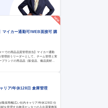
マイカー通勤可/WEB面接可 購
きます。 ■チームは約5名！現場の管理か
ります。 ■リーチフォークリフトのフォー
リア/年休128日 倉庫管理
商材を管理する物流センターの入出荷業務等