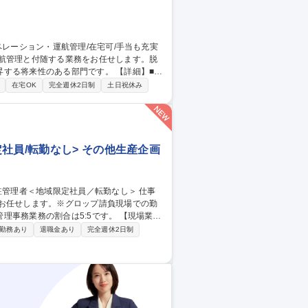
運航管理と付随する業務をお任せします。脱
性のある部門です。 【詳細】■長
I関連、船主との折衝、トラブル対応、航海採
在宅OK
完全週休2日制
土日祝休み
務(ノミネーション確認、動静連絡、B/L内
発生したトラブル等への対応、各船一覧管
手独立系商社
社員/転勤なし> その他生産企画
をお任せします。※グロップ請負現場での勤
業務の割合は5:5です。 【現場業
認、スタッフへの教育・OJT、品質や設備
勤務あり
退職金あり
完全週休2日制
・シフト管理、生産実績の集計や日報作
岡山北区】スタッ