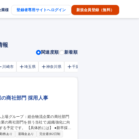
企業様
登録者専用サイトへログイン
新規会員登録（無料）
情報
関連度順
新着順
川崎市
埼玉県
神奈川県
千葉市
大阪府
千葉県
業の商社部門 採用人事
企業の商社部門を担う当社で,組織強化に向
体的には】 ●新卒採
採用：採用戦略立案・面接官・エージェント
勤務あり
退職金あり
完全週休2日制