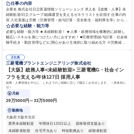
住宅手当あり
時短勤務あり
退職金あり
在宅OK
賞与あり
仕事の内容
育休あり
完全週休2日制
交通費支給
土日祝休み
寮・社宅あり
企業名 株式会社日立医薬情報ソリューションズ 求人名 【総務・人事】未
経験歓迎/日立グループ/組織運営を支えるゼネラリストを目指す 仕事の内
容 入社直後は労務（労務管理・給与計算・安全衛生・福利厚生等）からお
任せいたします。将来は総務・採用・教育業務へ守備範囲を広げ、組織運
必要な経験・能力等
営を支えるゼネラリストをめざせます。 ・初期業務：労働時間管理、給与
必要な経験・能力等 ★未経験歓迎！ ★人事・総務領域を横断的に経験し
計算、社会保険対応、福利厚生管理、安全衛生、健康経営推進等をお任せ
幅広いスキルを身につけたい方におすすめ！ ■労務管理(給与計算・社会保
します。ご経験に応じて、休職者管理など、幅広く経験を積んでいただき
険手続き・勤怠管理など)に関心があり主体的に取り組める方 ※労務経験
ます。 ・将来的な広がり：総務・採用・教育・税務対応・経営企画等。
者は早期にご活躍いただけます。 ■チームで仕事を推進できる方■将来は
★メンバーがマンツーマンで丁寧に教えるため、ご経験が浅くても安心！
マネジメント職として活躍したい 【尚可】■人事、労務、採用、教育業務
幅広く経験を積みたい意欲がある方に最適な環境です。 募集職種 【総
正社員
のご経験 ■労務管理（給与計算・社会保険手続き・勤怠管理など）の経験
三菱電機プラントエンジニアリング株式会社
務・人事】未経験歓迎/日立グループ/組織運営を支えるゼネラリストを目
■衛生管理者の資格をお持ちの方 学歴・資格 学歴：大学院 大学 高専 短大
指す
専修学校 高校 語学力： 資格：
【大阪】総務人事<未経験歓迎> 三菱電機G・社会イン
フラを支える/年休127日 採用人事
総務・人事領域を中心に、これまでのご経験に応じて幅広くお任せします。 ＜具体的に
は＞
月給
29万5000円～33万5000円
勤務地
大阪府大阪市北区
業界未経験歓迎
年間休日120日以上
資格取得支援あり
未経験者歓迎
住宅手当あり
時短勤務あり
経験者歓迎