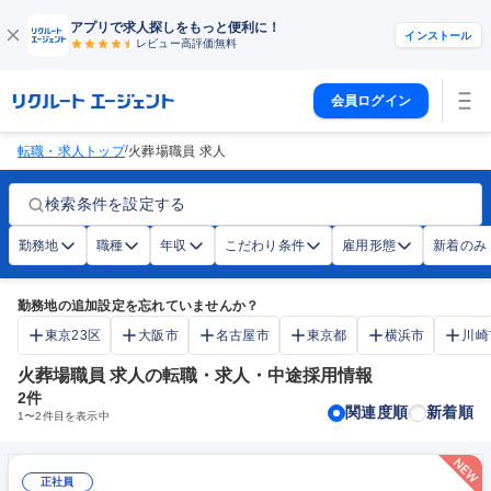
アプリで求人探しをもっと便利に！
インストール
レビュー高評価
無料
会員ログイン
/
転職・求人トップ
火葬場職員 求人
検索条件を設定する
勤務地
職種
年収
こだわり条件
雇用形態
新着のみ
勤務地の追加設定を忘れていませんか？
東京23区
大阪市
名古屋市
東京都
横浜市
川崎
火葬場職員 求人の転職・求人・中途採用情報
2
件
関連度順
新着順
1
〜
2
件目を表示中
正社員