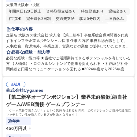
大阪府大阪市中央区
年間休日120日以上
資格取得支援あり
時短勤務あり
退職金あり
在宅OK
完全週休2日制
交通費支給
駅近5分以内
土日祝休み
服装自由
第二新卒歓迎
寮・社宅あり
食事補助あり
仕事の内容
企業名 大阪ガス株式会社 求人名 【第二新卒】事務系総合職 #関西を代表
するインフラ企業 #ポテンシャル採用 仕事の内容 事務系総合職として、
人事総務、資源海外、事業企画、営業などの業務に従事していただきま
す。 【業務内容の一例】■所属事業部の勤労業務 ■海外に関係する各種業
必要な経験・能力等
務 ■営業部門の企画スタッフ、ルート営業 【キャリアパス】入社後の配属
必要な経験・能力等 ★当社でご活躍期待できるポテンシャルを有している
ポジションで一定期間ご活躍頂いた後、本人の適性及び将来のキャリアを
方 【人物像】・ロジカルシンキングで物事を捉えられる ・社内及び社外
鑑みてジョブローテーションを行います。 【育成】OJTでの現場育成や研
関係者と円滑なコミュニケーションを図れる ■2024年度から2026年度ま
修カリキュラムを通じて、Daigasグループの業務で必要となる知識につい
での3ヵ年を対象とする「Daigasグループ中期経営計画2026」を策定しま
て学んでいただきます。 募集職種 【第二新卒】事務系総合職 #関西を代
した。https://www.osakagas.co.jp/company/press/pr2024/1777576_564
表するインフラ企業 #ポテンシャル採用
正社員
72.html ■エネルギーセキュリティの不安定化や気候変動による自然災害の
株式会社Cygames
甚大化など、これまで以上に社会課題解決の重要性が高まっています。
「未来の日常」の創造に向けて持続可能な社会の実現に貢献してまいりま
【第二新卒オープンポジション】業界未経験歓迎/自社
す。 学歴・資格 学歴：大学院 大学 語学力： 資格：
ゲーム/WEB面接 ゲームプランナー
「ゲーム業界で働きたい！」という気持ちはあるものの、どのポジションが自分の適性に
マッチしているか悩んでいる方が対象となります！
年俸
450万円以上