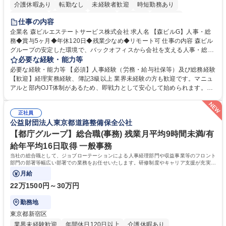
介護休暇あり
転勤なし
未経験者歓迎
時短勤務あり
経験者歓迎
退職金あり
在宅OK
賞与あり
育休あり
仕事の内容
完全週休2日制
交通費支給
長期歓迎
駅近5分以内
土日祝休み
企業名 森ビルエステートサービス株式会社 求人名 【森ビルG】人事・総
務◆賞与5ヶ月◆年休120日◆残業少なめ◆リモート可 仕事の内容 森ビル
グループの安定した環境で、バックオフィスから会社を支える人事・総務
をお任せします。 労務と総務の業務をバランスよく担当し、ゆくゆくは制
必要な経験・能力等
度改定などのコア業務にも挑戦できる、やりがいある環境です。 ■勤怠管
必要な経験・能力等 【必須】人事経験（労務・給与社保等）及び総務経験
理、給与計算、社会保険手続き、年末調整等の労務管理全般 ■入退社手続
【歓迎】経理実務経験、簿記3級以上 業界未経験の方も歓迎です。マニュ
き、社内規定の改定や人事制度改定などのコア業務 ■社内イベントの企画
アルと部内OJT体制があるため、即戦力として安心して始められます。
運営やその他総務業務全般 ※労務と総務を1：1の割合でお任せ。 入社後
【魅力・やりがい】森ビルGの安定基盤で労務から総務まで幅広く携われ
は部内のOJTを中心に、あなたの経験に合わせて不足している部分はいつ
ます。定型業務に留まらず、社内規定や人事制度の改定など会社のコア業
でも質問・相談できる環境が整っているため、安心して成長できます。 募
正社員
務に挑戦できるため、自身の成長と組織への貢献度をダイレクトに実感で
公益財団法人東京都道路整備保全公社
集職種 【森ビルG】人事・総務◆賞与5ヶ月◆年休120日◆残業少なめ◆
きます。 残業少なめ、週1日リモート可など、ワークライフバランスを保
リモート可
ち長期活躍できる環境です。 「これまでの幅広い経験を活かし、長期的な
【都庁グループ】総合職(事務) 残業月平均9時間未満/有
キャリアを築きたい」という前向きな意欲と挑戦を全力で応援します。 学
給年平均16日取得 一般事務
歴・資格 学歴：大学院 大学 高専 短大 専修学校 高校 語学力： 資格：日商
当社の総合職として、ジョブローテーションによる人事経理部門や収益事業等のフロント
簿記検定1級 日商簿記検定2級 日商簿記検定3級
部門の部署等幅広い部署での業務をお任せいたします。研修制度やキャリア支援が充実し
ております！ ※下記業務詳細
月給
22万1500円～30万円
勤務地
東京都新宿区
業界未経験歓迎
年間休日120日以上
介護休暇あり