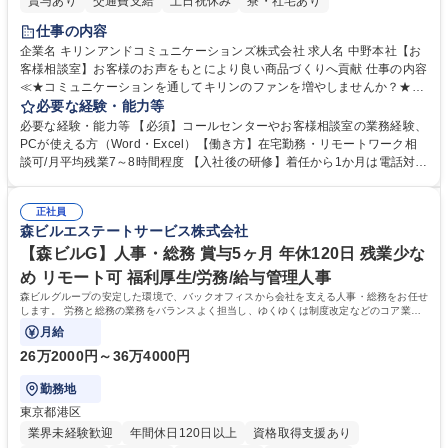
賞与あり
交通費支給
土日祝休み
寮・社宅あり
仕事の内容
企業名 キリンアンドコミュニケーションズ株式会社 求人名 中野本社【お
客様相談室】お客様のお声をもとにより良い商品づくりへ貢献 仕事の内容
≪★コミュニケーションを通してキリンのファンを増やしませんか？★≫
お客様のお声をより良い商品づくりに活かしていく上で、窓口となるお客
必要な経験・能力等
様相談室でのお仕事です。 日々お客様からいただくキリングループへのご
必要な経験・能力等 【必須】コールセンターやお客様相談室の業務経験、
意見を、企業活動に活かしています。お客様からの声に迅速かつ誠意をも
PCが使える方（Word・Excel）【働き方】在宅勤務・リモートワーク相
って対応、情報提供するとともにグループ内活動に反映しています。 【具
談可/月平均残業7～8時間程度 【入社後の研修】着任から1か月は電話対応
体的には】電話応対、メール、お手紙対応、ご指摘品調査報告書作成、有
のOJTを中心に実施し、電話対応に慣れた段階でメール・手紙のOJTを実
人チャットボット対応など。 【1日の対応件数】■電話：月間一人当たり
施する予定です。独り立ち以降もしっかりフォローする体制を整えていま
平均100件前後■メール・手紙：同上40件前後 募集職種 中野本社【お客様
正社員
すのでご安心ください。 【当社について】キリングループの広報機能を担
森ビルエステートサービス株式会社
相談室】お客様のお声をもとにより良い商品づくりへ貢献
う会社として、お客様との出会いを大切にし、磨き上げたホスピタリティ
を込めてコミュニケーションをとりながら広報関連業務を行っておりま
【森ビルG】人事・総務 賞与5ヶ月 年休120日 残業少な
す。 学歴・資格 学歴：大学院 大学 高専 短大 専修学校 高校 語学力： 資
め リモート可 福利厚生/労務/給与管理人事
格：
森ビルグループの安定した環境で、バックオフィスから会社を支える人事・総務をお任せ
します。 労務と総務の業務をバランスよく担当し、ゆくゆくは制度改定などのコア業務
にも挑戦できる、やりがいある環境です。
月給
26万2000円～36万4000円
勤務地
東京都港区
業界未経験歓迎
年間休日120日以上
資格取得支援あり