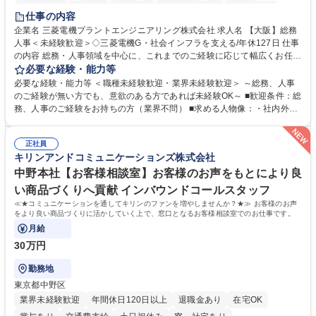
退職金あり
在宅OK
賞与あり
完全週休2日制
交通費支給
仕事の内容
駅近5分以内
土日祝休み
服装自由
寮・社宅あり
食事補助あり
企業名 三菱電機プラントエンジニアリング株式会社 求人名 【大阪】総務
人事＜未経験歓迎＞◇三菱電機G・社会インフラを支える/年休127日 仕事
の内容 総務・人事領域を中心に、これまでのご経験に応じて幅広くお任せ
します。 ＜具体的には＞ ・総務/人事労務（給与・社保・勤怠管理など）
必要な経験・能力等
・採用・教育研修 ・福利厚生運用 など ※基本的には事務所勤務ですが、
必要な経験・能力等 ＜職種未経験歓迎・業界未経験歓迎＞ ～総務、人事
採用や教育等の業務内容により、関西圏以外への日帰り・宿泊を伴う国内
のご経験が無い方でも、意欲のある方であれば未経験OK～ ■歓迎条件：総
出張もございます。 ※担当業務を持ちつつ、お互いに助け合いながら、総
務、人事のご経験をお持ちの方（業界不問） ■求める人物像：・社内外の
務部という組織として協力しながら進める体制です。 募集職種 【大阪】
関係各部門との調整を率先して行い、業務を円滑に遂行できる協調性やコ
総務人事＜未経験歓迎＞◇三菱電機G・社会インフラを支える/年休127日
ミュニケーション能力を持っている方 ・人事総務領域に興味がありゼネラ
正社員
リスト志向をお持ちの方 学歴・資格 学歴：大学院 大学 語学力： 資格：
キリンアンドコミュニケーションズ株式会社
中野本社【お客様相談室】お客様のお声をもとにより良
い商品づくりへ貢献 インバウンドコールスタッフ
≪★コミュニケーションを通してキリンのファンを増やしませんか？★≫ お客様のお声
をより良い商品づくりに活かしていく上で、窓口となるお客様相談室でのお仕事です。
月給
30万円
勤務地
東京都中野区
業界未経験歓迎
年間休日120日以上
退職金あり
在宅OK