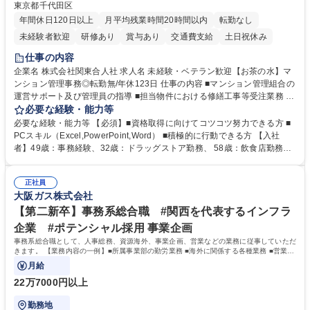
東京都千代田区
年間休日120日以上
月平均残業時間20時間以内
転勤なし
未経験者歓迎
研修あり
賞与あり
交通費支給
土日祝休み
仕事の内容
企業名 株式会社関東合人社 求人名 未経験・ベテラン歓迎【お茶の水】マ
ンション管理事務◎転勤無/年休123日 仕事の内容 ■マンション管理組合の
運営サポート及び管理員の指導 ■担当物件における修繕工事等受注業務 ■
事務所内での事務業務等 ★異業界からの転職者が多数活躍しています
必要な経験・能力等
【年収補足】532万円 ＋別途インセンティヴで平均約100万円/年（昨年度
必要な経験・能力等 【必須】■資格取得に向けてコツコツ努力できる方 ■
実績） ＋管理業務主任者資格手当50,000円/月 ★親会社である株式会社合
PCスキル（Excel,PowerPoint,Word） ■積極的に行動できる方 【入社
人社計画研究所社のグループ会社として、質の高いサービスと適性価格を
者】49歳：事務経験、32歳：ドラッグストア勤務、 58歳：飲食店勤務
武器に約20年受託戸数増加中です。https://www.gojin.co.jp/abt/abt_3.html
等：中途採用の9割が未経験者！ 【資格取得支援】■メンター制度■社内模
募集職種 未経験・ベテラン歓迎【お茶の水】マンション管理事務◎転勤
試や研修制度など充実！ ＊未資格者の8割以上が入社2年以内に資格を取
無/年休123日
正社員
得出来ております！ 【魅力】■フレックス制度、未経験からでも下限年収
大阪ガス株式会社
を一律支給！ ■管理業務主任者資格取得後には50,000円/月の手当あり！
学歴・資格 学歴：大学院 大学 高専 短大 専修学校 高校 語学力： 資格：第
【第二新卒】事務系総合職 #関西を代表するインフラ
一種運転免許普通自動車
企業 #ポテンシャル採用 事業企画
事務系総合職として、人事総務、資源海外、事業企画、営業などの業務に従事していただ
きます。 【業務内容の一例】■所属事業部の勤労業務 ■海外に関係する各種業務 ■営業部
門の企画スタッフ、ルート営業
月給
22万7000円以上
勤務地