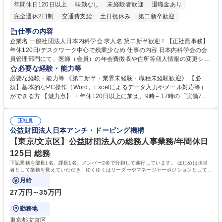
年間休日120日以上
転勤なし
未経験者歓迎
退職金あり
完全週休2日制
交通費支給
土日祝休み
第二新卒歓迎
仕事の内容
企業名 一般社団法人日本内科学会 求人名 第二新卒歓迎！【正社員事務】
年休120日/デスクワーク中心で残業少なめ 仕事の内容 日本内科学会の会
員管理部門にて、医師（会員）の年会費徴収や住所等個人情報の変更シス
テム入力、電話・FAX対応をお任せします。将来的には、各種委員会の運
必要な経験・能力等
営事務局業務などにも幅広く携わっていただきます。 【会員管理・データ
必要な経験・能力等 《第二新卒・業界未経験・職種未経験歓迎》 【必
入力業務】 ・医師（会員）の住所変更、個人情報のシステム登録・更新
須】基本的なPC操作（Word、Excelによるデータ入力やメール対応等）
・年会費の徴収管理や入金データの照合確認 【問い合わせ対応】 ・会員
ができる方 【魅力点】 ・年休120日以上に加え、9時～17時の「実働7時
（医師）からの電話、FAX、ネット申請に伴う相談受付 ・複雑な案件のへ
間勤務」で残業も少なくワークライフバランスは抜群です。 【将来的な業
のエスカレーション・連携対応 募集職種 第二新卒歓迎！【正社員事務】
務（各種委員会運営）】 ・学会内における各種委員会のスケジュール調
年休120日/デスクワーク中心で残業少なめ
正社員
整、資料作成、当日の運営サポート 学歴・資格 学歴：大学院 大学 語学
公益財団法人日本アンチ・ドーピング機構
力： 資格：
【東京/文京区】公益財団法人の総務人事業務/年間休日
125日 総務
下記業務を部長1名、課長1名、メンバー2名で分担して遂行しています。 はじめは担当
者として業務を覚えていただき、ゆくゆくはリーダーやマネージャーポジションとして活
躍いただくことを期待しています。
月給
27万円～35万円
勤務地
東京都文京区