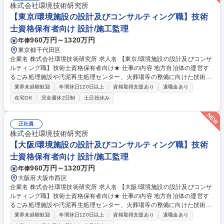
株式会社環境技術研究所
【東京/環境施設の設計及びコンサルティング職】技術
士資格保有者向け 設計/施工監理
960万円～1320万円
年俸
東京都千代田区
企業名 株式会社環境技術研究所 求人名 【東京/環境施設の設計及びコンサ
ルティング職】技術士資格保有者向け★ 仕事の内容 地方自治体の運営す
るごみ処理施設や汚泥再生処理センター、火葬場等の整備に向けた技術コ
ンサルティングをお任せします。プロジェクトの構想から完成まで横断的
業界未経験歓迎
年間休日120日以上
資格取得支援あり
退職金あり
に担当し、地域の社会基盤を支えるポジションです。 【詳細】 ・計画策
在宅OK
完全週休2日制
土日祝休み
定：人口動態やCO2削減に基づく規模・コスト算出 ・設計精査：機器構
成方針決定、仕様書作成支援 ・施工監理：現場での品質点検と性能検証
・自治体支援：専門知識を用いた合意形成リード技術コンサルティング 募
正社員
集職種 【東京/環境施設の設計及びコンサルティング職】技術士資格保有
株式会社環境技術研究所
者向け★
【大阪/環境施設の設計及びコンサルティング職】技術
士資格保有者向け 設計/施工監理
960万円～1320万円
年俸
大阪府大阪市西区
企業名 株式会社環境技術研究所 求人名 【大阪/環境施設の設計及びコンサ
ルティング職】技術士資格保有者向け★ 仕事の内容 地方自治体の運営す
るごみ処理施設や汚泥再生処理センター、火葬場等の整備に向けた技術コ
ンサルティングをお任せします。プロジェクトの構想から完成まで横断的
業界未経験歓迎
年間休日120日以上
資格取得支援あり
退職金あり
に担当し、地域の社会基盤を支えるポジションです。 【詳細】 ・計画策