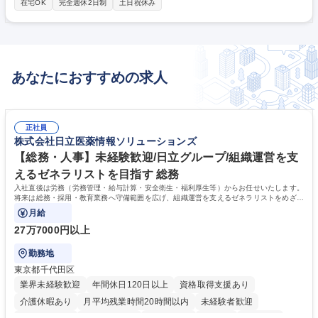
在宅OK
完全週休2日制
土日祝休み
定：人口動態やCO2削減に基づく規模・コスト算出 ・設計精査：機器構
成方針決定、仕様書作成支援 ・施工監理：現場での品質点検と性能検証
・自治体支援：専門知識を用いた合意形成リード技術コンサルティング 募
集職種 【大阪/環境施設の設計及びコンサルティング職】技術士資格保有
者向け★
あなたにおすすめの求人
正社員
株式会社日立医薬情報ソリューションズ
【総務・人事】未経験歓迎/日立グループ/組織運営を支
えるゼネラリストを目指す 総務
入社直後は労務（労務管理・給与計算・安全衛生・福利厚生等）からお任せいたします。
将来は総務・採用・教育業務へ守備範囲を広げ、組織運営を支えるゼネラリストをめざせ
ます。
月給
27万7000円以上
勤務地
東京都千代田区
業界未経験歓迎
年間休日120日以上
資格取得支援あり
介護休暇あり
月平均残業時間20時間以内
未経験者歓迎