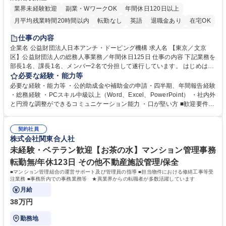
業界未経験歓迎
副業・WワークOK
年間休日120日以上
月平均残業時間20時間以内
転勤なし
英語
退職金あり
在宅OK
賞与あり
育休あり
完全週休2日制
交通費支給
土日祝休み
仕事の内容
食事補助あり
企業名 公益財団法人日本アンチ・ドーピング機構 求人名 【東京／文京
区】公益財団法人の総務人事業務／年間休日125日 仕事の内容 下記業務を
部長1名、課長1名、メンバー2名で分担して遂行しています。 はじめは担
当者として業務を覚えていただき、ゆくゆくはリーダーやマネージャーポ
必要な経験・能力等
ジションとして活躍いただくことを期待しています。 【総務・人事グルー
必要な経験・能力等 ・公的助成金や補助金の申請・四半期、年間報告経験
プの業務内容】 ・人事制度関連 ・採用活動 ・教育研修の企画、実行 ・勤
・総務経験 ・PCスキル中級以上（Word、Excel、PowerPoint） ・社内外
怠管理 ・官公庁への各種提出 ・法定の会議運営（評議員会、理事会） ・
と円滑な調整ができるコミュニケーション能力 ・口が堅い方 ■歓迎要件
コンプライアンス ・内部規程やルールの管理、整備、文書管理 ・契約関
・採用業務経験 ・英語に抵抗がない方 ・営業経験 学歴・資格 学歴：大学
連 ・衛生管理 ・防災関連・公的助成金の管理・オフィス、ファシリティ
院 大学 高専 短大 専修学校 高校 語学力： 資格：
管理 ・福利厚生関連 ・職員からの問合せ、相談対応 ・その他日常の総務
契約社員
株式会社関東合人社
業務全般 募集職種 【東京／文京区】公益財団法人の総務人事業務／年間
休日125日
未経験・ベテラン歓迎【お茶の水】マンション管理事務
転勤無/年休123日 その他不動産施設管理/保全
■マンション管理組合の運営サポート及び管理員の指導 ■担当物件における修繕工事等受
注業務 ■事務所内での事務業務等 ★異業界からの転職者が多数活躍しています
月給
38万円
勤務地