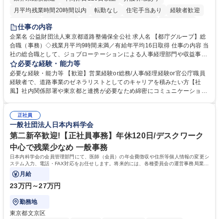
月平均残業時間20時間以内
転勤なし
住宅手当あり
経験者歓迎
研修あり
退職金あり
賞与あり
完全週休2日制
交通費支給
仕事の内容
駅近5分以内
資格取得手当あり
食事補助あり
企業名 公益財団法人東京都道路整備保全公社 求人名 【都庁グループ】総
合職（事務）◇残業月平均9時間未満／有給年平均16日取得 仕事の内容 当
社の総合職として、ジョブローテーションによる人事経理部門や収益事業
等のフロント部門の部署等幅広い部署での業務をお任せいたします。研修
必要な経験・能力等
制度やキャリア支援が充実しております！ ※下記業務詳細 【業務詳細】■
必要な経験・能力等 【歓迎】営業経験or総務/人事/経理経験or官公庁職員
管理部門：広報、人事、経理など当公社の運営に係る管理業務 ■収益部
経験者で、道路事業のゼネラリストとしてのキャリアを積みたい方【社
門：駐車場の新規開拓、管理運営、新宿駅西口広場の「イベントコーナ
風】社内関係部署や東京都と連携が必要なため綿密にコミュニケーション
ー」などの管理運営 ■道路部門：整備の急がれる骨格幹線道路や木造住宅
を図っています。 【業務の魅力】■幅広く携われる：総合職（事務）で
密集地域の特定整備路線の用地取得、道路に関する普及啓発事業、都内の
は、駐車場の管理運営や道路用地の取得、公益財団法人の中枢を担う管理
道路施設や道路工事現場の見学ツアー事業 ※入社後は上記いずれかの部門
正社員
部門など多岐に渡る業務を経験できます。 ■様々なプロジェクト：駐車場
一般社団法人日本内科学会
へ配属。※業務内容変更の範囲：会社の定める業務 募集職種 【都庁グル
事業の他、新宿駅西口広場内に設置された照明を兼ねた広告「ブライトサ
ープ】総合職（事務）◇残業月平均9時間未満／有給年平均16日取得
イン」の管理運営を行うなど、事業収益を生み出す活動を積極的に行って
第二新卒歓迎!【正社員事務】年休120日/デスクワーク
います。 学歴・資格 学歴：大学院 大学 高専 短大 専修学校 高校 語学力：
中心で残業少なめ 一般事務
資格：
日本内科学会の会員管理部門にて、医師（会員）の年会費徴収や住所等個人情報の変更シ
ステム入力、電話・FAX対応をお任せします。将来的には、各種委員会の運営事務局業務
などにも幅広く携わっていただきます。
月給
23万円～27万円
勤務地
東京都文京区