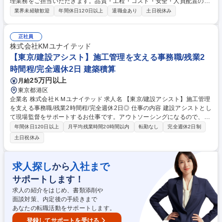
理業務をご担当いただきます。品質・工程・コスト・安全・人員配置の管
理など、施工計画書作成の段階から竣工まで一連の業務をお任せいたしま
業界未経験歓迎
年間休日120日以上
退職金あり
土日祝休み
す。 ■免震・耐震技術やプラント技術に優れており、商業施設・都市開発
など誰もが知る大規模案件に最上流で関わることができます。また王子H
Dグループのプラント施工の案件も安定的に受注できるため、非常に経営
正社員
は安定しています。 【資格手当充実】資格取得の際には奨励金と月額手当
株式会社KMユナイテッド
が出ます。資格取得をサポートする教育制度も充実しており、会社をあげ
【東京/建設アシスト】施工管理を支える事務職/残業2
てあなたのスキルアップを応援いたします 変更の範囲：会社の定める業務
時間程/完全週休2日 建築積算
募集職種 【鳥取/建築施工管理職】清水建設グループ（子会社）◎大正7年
25万円以上
月給
創業
東京都港区
企業名 株式会社ＫＭユナイテッド 求人名 【東京/建設アシスト】施工管理
を支える事務職/残業2時間程/完全週休2日◎ 仕事の内容 建設アシストとし
て現場監督をサポートするお仕事です。アウトソーシングになるので、取
引先の担当者との連携も重要です。2～3名のチーム体制で、教育体制も完
年間休日120日以上
月平均残業時間20時間以内
転勤なし
完全週休2日制
備。具体的職務は備考欄を参照ください。 施工管理業務、施工図業務、建
土日祝休み
設事務業務などに関する幅広い業務をお任せします。CADを使用した業務
も全体の2割ほどございます。 【具体的には】積算・拾い出し・見積書入
力/着工前書類・施工要領書・計画書/官公庁届出/図面作成・修正/竣工書
求人探し
入社まで
から
類・写真帳作成/新規入場・グリーンサイトチェック/議事録作成/書類のデ
サポートします！
ータ化、保管など。 ※現場へは週1～2回程度足を運んでサポートを行っ
て頂きます。 募集職種 【東京/建設アシスト】施工管理を支える事務職/残
求人の紹介をはじめ、書類添削や
業2時間程/完全週休2日◎
面談対策、内定後の手続きまで
あなたの転職活動をサポートします。
登録してサポートを受ける