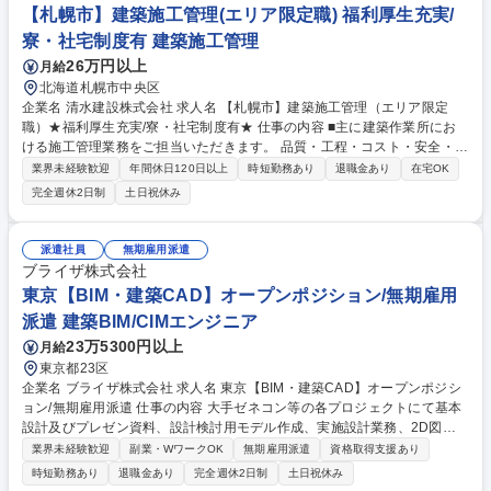
水建設社等 募集職種 滋賀【施工管理】オープンポジション/無期雇用派遣
【札幌市】建築施工管理(エリア限定職) 福利厚生充実/
寮・社宅制度有 建築施工管理
26万円以上
月給
北海道札幌市中央区
企業名 清水建設株式会社 求人名 【札幌市】建築施工管理（エリア限定
職）★福利厚生充実/寮・社宅制度有★ 仕事の内容 ■主に建築作業所にお
ける施工管理業務をご担当いただきます。 品質・工程・コスト・安全・環
境の管理等、施工計画書の作成から、竣工まで、一連の業務をお任せいた
業界未経験歓迎
年間休日120日以上
時短勤務あり
退職金あり
在宅OK
します。 【案件】 商業施設・オフィスビル・マンション・生産施設・医
完全週休2日制
土日祝休み
療施設・官公庁案件等、大型案件も多数ございます。 ※取扱禁止求人（建
設業務）には該当しません。 ※変更の範囲：会社の指示する業務 募集職
種 【札幌市】建築施工管理（エリア限定職）★福利厚生充実/寮・社宅制
派遣社員
無期雇用派遣
度有★
ブライザ株式会社
東京【BIM・建築CAD】オープンポジション/無期雇用
派遣 建築BIM/CIMエンジニア
23万5300円以上
月給
東京都23区
企業名 ブライザ株式会社 求人名 東京【BIM・建築CAD】オープンポジシ
ョン/無期雇用派遣 仕事の内容 大手ゼネコン等の各プロジェクトにて基本
設計及びプレゼン資料、設計検討用モデル作成、実施設計業務、2D図面
を3Dモデルに作成する業務を担当。使用ツール：AUTOCAD/Revit/Vector
業界未経験歓迎
副業・WワークOK
無期雇用派遣
資格取得支援あり
works/photoshop/Illustrator [案件例]○建築物:オフィスビル,商業施設,病院,
時短勤務あり
退職金あり
完全週休2日制
土日祝休み
マンション,教育施設(学校/図書館),公共施設(駅舎/官公庁施設/地方自治体),