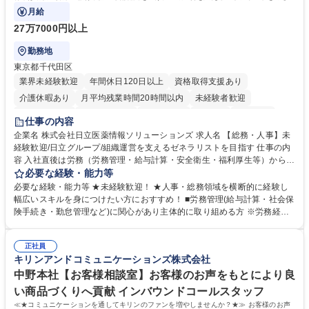
ます。
月給
27万7000円以上
勤務地
東京都千代田区
業界未経験歓迎
年間休日120日以上
資格取得支援あり
介護休暇あり
月平均残業時間20時間以内
未経験者歓迎
住宅手当あり
時短勤務あり
退職金あり
在宅OK
賞与あり
仕事の内容
育休あり
完全週休2日制
交通費支給
土日祝休み
寮・社宅あり
企業名 株式会社日立医薬情報ソリューションズ 求人名 【総務・人事】未
経験歓迎/日立グループ/組織運営を支えるゼネラリストを目指す 仕事の内
容 入社直後は労務（労務管理・給与計算・安全衛生・福利厚生等）からお
任せいたします。将来は総務・採用・教育業務へ守備範囲を広げ、組織運
必要な経験・能力等
営を支えるゼネラリストをめざせます。 ・初期業務：労働時間管理、給与
必要な経験・能力等 ★未経験歓迎！ ★人事・総務領域を横断的に経験し
計算、社会保険対応、福利厚生管理、安全衛生、健康経営推進等をお任せ
幅広いスキルを身につけたい方におすすめ！ ■労務管理(給与計算・社会保
します。ご経験に応じて、休職者管理など、幅広く経験を積んでいただき
険手続き・勤怠管理など)に関心があり主体的に取り組める方 ※労務経験
ます。 ・将来的な広がり：総務・採用・教育・税務対応・経営企画等。
者は早期にご活躍いただけます。 ■チームで仕事を推進できる方■将来は
★メンバーがマンツーマンで丁寧に教えるため、ご経験が浅くても安心！
マネジメント職として活躍したい 【尚可】■人事、労務、採用、教育業務
幅広く経験を積みたい意欲がある方に最適な環境です。 募集職種 【総
正社員
のご経験 ■労務管理（給与計算・社会保険手続き・勤怠管理など）の経験
キリンアンドコミュニケーションズ株式会社
務・人事】未経験歓迎/日立グループ/組織運営を支えるゼネラリストを目
■衛生管理者の資格をお持ちの方 学歴・資格 学歴：大学院 大学 高専 短大
指す
専修学校 高校 語学力： 資格：
中野本社【お客様相談室】お客様のお声をもとにより良
い商品づくりへ貢献 インバウンドコールスタッフ
≪★コミュニケーションを通してキリンのファンを増やしませんか？★≫ お客様のお声