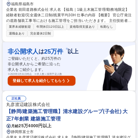
福島県福島市
企業名 前田道路株式会社 求人名 【福島｜1級土木施工管理/勤務地限定】
経験者歓迎/完全週休二日制/残業平均30H 仕事の内容 【概要】 官公庁発注
の道路舗装工事等における施工管理をご担当いただきます。 主任技術者や
監理技術者として、現場の最前線でご活躍頂くことを期待しています。
業界未経験歓迎
年間休日120日以上
資格取得支援あり
転勤なし
【詳細】・工程・品質・安全・原価の4大管理の徹底 ・発注者との打合
退職金あり
完全週休2日制
せ、協議、および報告対応 ・協力会社の手配と調整、施工体制の構築と管
理 ・施工計画書や工程表など各種提出書類の作成・管理 ・写真・出来形
管理、品質記録の整備 ・中間・完成検査への対応、竣工書類作成/現場巡
※
非公開求人
25
万件
は
以上
回による進捗確認 等 募集職種 【福島｜1級土木施工管理/勤務地限定】経
ご登録いただくと、約
25
万件の
験者歓迎/完全週休二日制/残業平均30H
非公開求人からご希望に沿った
求人をご紹介します。
※
2026年3月31日時点 ※求人数＝採用予定人数
登録して求人を紹介してもらう
正社員
丸彦渡辺建設株式会社
【静岡/建築施工管理職】清水建設グループ(子会社) 大
正7年創業 建築施工管理
25万4000円以上
月給
静岡県富士市
企業名 丸彦渡辺建設株式会社 求人名 【静岡/建築施工管理職】清水建設グ