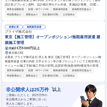
ョン/無期雇用派遣 仕事の内容 大手ゼネコン等の各プロジェクトにて基本
設計及びプレゼン資料、設計検討用モデル作成、実施設計業務、2D図面
を3Dモデルに作成する業務を担当。使用ツール：AUTOCAD/Revit/Vector
業界未経験歓迎
副業・WワークOK
無期雇用派遣
資格取得支援あり
works/photoshop/Illustrator [案件例]○建築物:オフィスビル,商業施設,病院,
時短勤務あり
退職金あり
完全週休2日制
土日祝休み
マンション,教育施設(学校/図書館),公共施設(駅舎/官公庁施設/地方自治体),
娯楽施設(ホテル/式場),空港,工場 ○構造物:道路,橋梁,トンネル,河川,鉄道,上
下水道,ダム ○工程:基本設計(デザイン/間取り),設計検討用モデルの作成,実
派遣社員
無期雇用派遣
施設計,意匠,造設計(基礎/骨組み/柱/梁の設計),設備設計,生産設計,工程管理,
ブライザ株式会社
安全管理,建築費用算出/見積,調査業務,概略設計,予備設計,施工計画書作成
東京【施工管理】オープンポジション/無期雇用派遣 建
募集職種 奈良【BIM・建築CAD】オープンポジション/無期雇用派遣
築施工管理
23万5300円以上
月給
東京都23区
企業名 ブライザ株式会社 求人名 東京【施工管理】オープンポジション/無
期雇用派遣 仕事の内容 大手ゼネコン等の各プロジェクトにて工程管理(ス
ケジュール/施工手順/施工手段の管理),品質管理(強度/材料/構造等の管理),
安全管理(災害防止,公害防止等の管理),各種検査対応,検査立会,竣工書類作
業界未経験歓迎
副業・WワークOK
無期雇用派遣
資格取得支援あり
成等を担当。 [案件例]○建築物:オフィスビル,商業施設,病院,マンション,教
時短勤務あり
退職金あり
完全週休2日制
土日祝休み
育施設(学校/図書館),公共施設(駅舎/官公庁施設/地方自治体),娯楽施設(ホテ
ル/式場),空港,工場 ○構造物:道路,橋梁,トンネル,河川,鉄道,上下水道,ダム ○
工程:工程管理,安全管理,建築費用算出/見積,調査業務,概略設計,予備設計,施
※
非公開求人
25
万件
は
以上
工計画書作成 [取引先例]竹中工務店社/鹿島建設社/大林組社/大成建設社/清
ご登録いただくと、約
25
万件の
水建設社等 募集職種 東京【施工管理】オープンポジション/無期雇用派遣
非公開求人からご希望に沿った
求人をご紹介します。