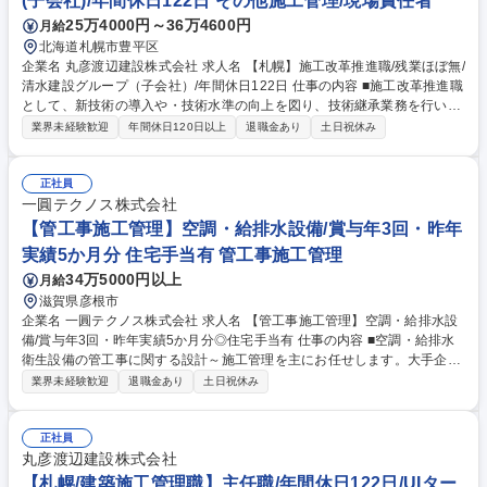
(子会社)/年間休日122日 その他施工管理/現場責任者
25万4000円～36万4600円
月給
北海道札幌市豊平区
企業名 丸彦渡辺建設株式会社 求人名 【札幌】施工改革推進職/残業ほぼ無/
清水建設グループ（子会社）/年間休日122日 仕事の内容 ■施工改革推進職
として、新技術の導入や・技術水準の向上を図り、技術継承業務を行いま
す。現場業務の集約化・標準化・効率化を推進し、生産性の向上を図る業
業界未経験歓迎
年間休日120日以上
退職金あり
土日祝休み
務になります。 現場からの要望に応じて、下記業務に業務に従事頂きま
す。 (1)施工計画書作成 (2)スパイダープラス業務 (3)CAD図面修正（JW
W） (4)竣工書類作成支援 他 ※ご興味があればBIM業務にも携わっていっ
正社員
て欲しいと考えています。 変更の範囲：会社の定める業務 募集職種 【札
一圓テクノス株式会社
幌】施工改革推進職/残業ほぼ無/清水建設グループ（子会社）/年間休日12
【管工事施工管理】空調・給排水設備/賞与年3回・昨年
2日
実績5か月分 住宅手当有 管工事施工管理
34万5000円以上
月給
滋賀県彦根市
企業名 一圓テクノス株式会社 求人名 【管工事施工管理】空調・給排水設
備/賞与年3回・昨年実績5か月分◎住宅手当有 仕事の内容 ■空調・給排水
衛生設備の管工事に関する設計～施工管理を主にお任せします。大手企業
の工場や官公庁、大学、病院等の新築や修繕・改修を行っています。 ●受
業界未経験歓迎
退職金あり
土日祝休み
注伝票のチェック/コスト,工程,安全面に関する施工計画書の作成、 資材手
配・業者の手配及び管理/現場監督業務等を幅広く行って頂きます ●担当地
域としては湖東（彦根・草津など）となります ●入社後はOJT形式で学ん
正社員
で頂き、資格/能力/ご経験に応じて工事全体の運営管理を行って頂きま
丸彦渡辺建設株式会社
す。 募集職種 【管工事施工管理】空調・給排水設備/賞与年3回・昨年実
【札幌/建築施工管理職】主任職/年間休日122日/UIター