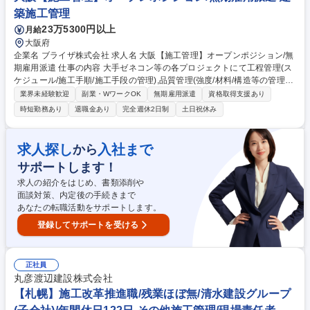
築施工管理
23万5300円以上
月給
大阪府
企業名 ブライザ株式会社 求人名 大阪【施工管理】オープンポジション/無
期雇用派遣 仕事の内容 大手ゼネコン等の各プロジェクトにて工程管理(ス
ケジュール/施工手順/施工手段の管理),品質管理(強度/材料/構造等の管理),
安全管理(災害防止,公害防止等の管理),各種検査対応,検査立会,竣工書類作
業界未経験歓迎
副業・WワークOK
無期雇用派遣
資格取得支援あり
成等を担当。 [案件例]○建築物:オフィスビル,商業施設,病院,マンション,教
時短勤務あり
退職金あり
完全週休2日制
土日祝休み
育施設(学校/図書館),公共施設(駅舎/官公庁施設/地方自治体),娯楽施設(ホテ
ル/式場),空港,工場 ○構造物:道路,橋梁,トンネル,河川,鉄道,上下水道,ダム ○
工程:工程管理,安全管理,建築費用算出/見積,調査業務,概略設計,予備設計,施
求人探し
入社まで
から
工計画書作成 [取引先例]竹中工務店社/鹿島建設社/大林組社/大成建設社/清
サポートします！
水建設社等 募集職種 大阪【施工管理】オープンポジション/無期雇用派遣
求人の紹介をはじめ、書類添削や
面談対策、内定後の手続きまで
あなたの転職活動をサポートします。
登録してサポートを受ける
正社員
丸彦渡辺建設株式会社
【札幌】施工改革推進職/残業ほぼ無/清水建設グループ