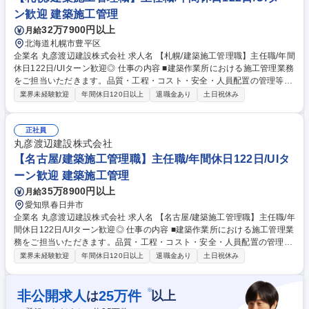
績5か月分◎住宅手当有
ン歓迎 建築施工管理
32万7900円以上
月給
北海道札幌市豊平区
企業名 丸彦渡辺建設株式会社 求人名 【札幌/建築施工管理職】主任職/年間
休日122日/UIターン歓迎◎ 仕事の内容 ■建築作業所における施工管理業務
をご担当いただきます。品質・工程・コスト・安全・人員配置の管理等、
施工計画書作成から竣工まで一連の業務をお任せします。他にも後輩育成
業界未経験歓迎
年間休日120日以上
退職金あり
土日祝休み
等にも取り組んでいただきます。 ■免震・耐震技術やプラント技術に優れ
ており、商業施設・都市開発など誰もが知る大規模案件に最上流で関わる
ことができます。また王子HDグループのプラント施工の案件も安定的に
正社員
受注できるため、非常に経営は安定しています。 【資格手当充実】資格取
丸彦渡辺建設株式会社
得の際には奨励金と月額手当が出ます。資格取得をサポートする教育制度
【名古屋/建築施工管理職】主任職/年間休日122日/UIタ
も充実しており、会社をあげてあなたのスキルアップを応援いたします 変
ーン歓迎 建築施工管理
更の範囲：会社の定める業務 募集職種 【札幌/建築施工管理職】主任職/年
35万8900円以上
月給
間休日122日/UIターン歓迎◎
愛知県春日井市
企業名 丸彦渡辺建設株式会社 求人名 【名古屋/建築施工管理職】主任職/年
間休日122日/UIターン歓迎◎ 仕事の内容 ■建築作業所における施工管理業
務をご担当いただきます。品質・工程・コスト・安全・人員配置の管理
等、施工計画書作成から竣工まで一連の業務をお任せします。他にも後輩
業界未経験歓迎
年間休日120日以上
退職金あり
土日祝休み
育成等にも取り組んでいただきます。 ■免震・耐震技術やプラント技術に
優れており、商業施設・都市開発など誰もが知る大規模案件に最上流で関
わることができます。また王子HDグループのプラント施工の案件も安定
※
非公開求人
25
万件
は
以上
的に受注できるため、非常に経営は安定しています。 【資格手当充実】資