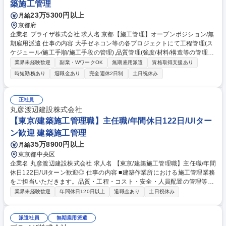
築施工管理
23万5300円以上
月給
京都府
企業名 ブライザ株式会社 求人名 京都【施工管理】オープンポジション/無
期雇用派遣 仕事の内容 大手ゼネコン等の各プロジェクトにて工程管理(ス
ケジュール/施工手順/施工手段の管理),品質管理(強度/材料/構造等の管理),
安全管理(災害防止,公害防止等の管理),各種検査対応,検査立会,竣工書類作
業界未経験歓迎
副業・WワークOK
無期雇用派遣
資格取得支援あり
成等を担当。 [案件例]○建築物:オフィスビル,商業施設,病院,マンション,教
時短勤務あり
退職金あり
完全週休2日制
土日祝休み
育施設(学校/図書館),公共施設(駅舎/官公庁施設/地方自治体),娯楽施設(ホテ
ル/式場),空港,工場 ○構造物:道路,橋梁,トンネル,河川,鉄道,上下水道,ダム ○
工程:工程管理,安全管理,建築費用算出/見積,調査業務,概略設計,予備設計,施
正社員
工計画書作成 [取引先例]竹中工務店社/鹿島建設社/大林組社/大成建設社/清
丸彦渡辺建設株式会社
水建設社等 募集職種 京都【施工管理】オープンポジション/無期雇用派遣
【東京/建築施工管理職】主任職/年間休日122日/UIター
ン歓迎 建築施工管理
35万8900円以上
月給
東京都中央区
企業名 丸彦渡辺建設株式会社 求人名 【東京/建築施工管理職】主任職/年間
休日122日/UIターン歓迎◎ 仕事の内容 ■建築作業所における施工管理業務
をご担当いただきます。品質・工程・コスト・安全・人員配置の管理等、
施工計画書作成から竣工まで一連の業務をお任せします。他にも後輩育成
業界未経験歓迎
年間休日120日以上
退職金あり
土日祝休み
等にも取り組んでいただきます。 ■免震・耐震技術やプラント技術に優れ
ており、商業施設・都市開発など誰もが知る大規模案件に最上流で関わる
ことができます。また王子HDグループのプラント施工の案件も安定的に
派遣社員
無期雇用派遣