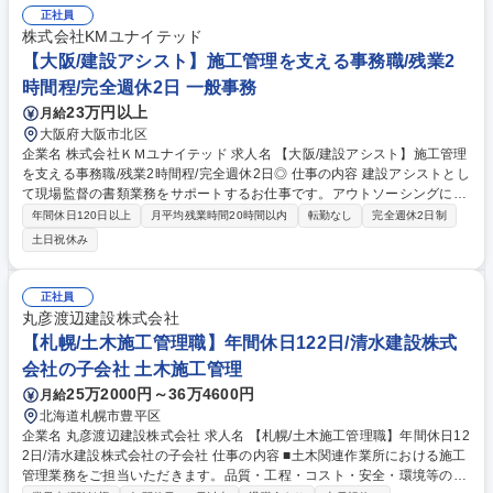
正社員
株式会社KMユナイテッド
【大阪/建設アシスト】施工管理を支える事務職/残業2
時間程/完全週休2日 一般事務
23万円以上
月給
大阪府大阪市北区
企業名 株式会社ＫＭユナイテッド 求人名 【大阪/建設アシスト】施工管理
を支える事務職/残業2時間程/完全週休2日◎ 仕事の内容 建設アシストとし
て現場監督の書類業務をサポートするお仕事です。アウトソーシングにな
るので、取引先の担当者との連携も重要です。2～3名のチーム体制で、教
年間休日120日以上
月平均残業時間20時間以内
転勤なし
完全週休2日制
育体制も完備。具体的職務は備考欄を参照ください。 施工管理業務、施工
土日祝休み
図業務、建設事務業務などに関する幅広い業務をお任せします。CADを使
用した業務も全体の2割ほどございます。 【具体的には】積算・拾い出
し・見積書入力/着工前書類・施工要領書・計画書/官公庁届出/図面作成・
正社員
修正/竣工書類・写真帳作成/新規入場・グリーンサイトチェック/議事録作
丸彦渡辺建設株式会社
成/書類のデータ化、保管など。 ※現場へは週1～2回程度足を運んでサポ
【札幌/土木施工管理職】年間休日122日/清水建設株式
ートを行って頂きます。 募集職種 【大阪/建設アシスト】施工管理を支え
会社の子会社 土木施工管理
る事務職/残業2時間程/完全週休2日◎
25万2000円～36万4600円
月給
北海道札幌市豊平区
企業名 丸彦渡辺建設株式会社 求人名 【札幌/土木施工管理職】年間休日12
2日/清水建設株式会社の子会社 仕事の内容 ■土木関連作業所における施工
管理業務をご担当いただきます。品質・工程・コスト・安全・環境等の管