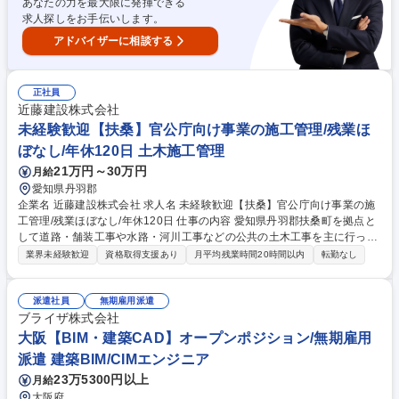
あなたの力を最大限に発揮できる
求人探しをお手伝いします。
アドバイザーに相談する
正社員
近藤建設株式会社
未経験歓迎【扶桑】官公庁向け事業の施工管理/残業ほ
ぼなし/年休120日 土木施工管理
21万円～30万円
月給
愛知県丹羽郡
企業名 近藤建設株式会社 求人名 未経験歓迎【扶桑】官公庁向け事業の施
工管理/残業ほぼなし/年休120日 仕事の内容 愛知県丹羽郡扶桑町を拠点と
して道路・舗装工事や水路・河川工事などの公共の土木工事を主に行って
いる弊社にて、土木施工管理をお任せ致します。※新入社員は先輩社員に
業界未経験歓迎
資格取得支援あり
月平均残業時間20時間以内
転勤なし
同行し業務を学びます。 【詳細】官庁工事受注後の、現場責任者の仕事内
容は主に下記のとおりです １．＜設計照査＞当初設計書の照査→発注者と
打合協議→施工計画書の作成 ２．＜現場施工＞施工計画書を基に、工程・
派遣社員
無期雇用派遣
品質・安全・原価等の管理 ３．＜書類作成＞工事書類は工事管理ソフトを
ブライザ株式会社
使用して作成 ４．＜完了書類＞完了書類等を電子納品 ５．＜検査完了＞
大阪【BIM・建築CAD】オープンポジション/無期雇用
発注者検査→合格→工事完了 募集職種 未経験歓迎【扶桑】官公庁向け事
派遣 建築BIM/CIMエンジニア
業の施工管理/残業ほぼなし/年休120日
23万5300円以上
月給
大阪府