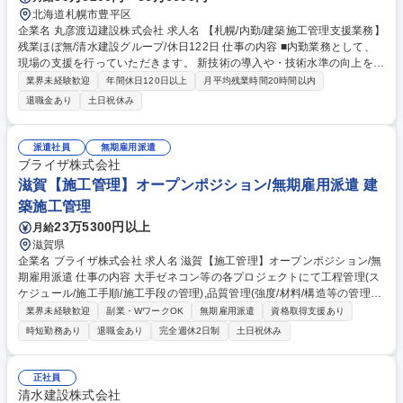
北海道札幌市豊平区
企業名 丸彦渡辺建設株式会社 求人名 【札幌/内勤/建築施工管理支援業務】
残業ほぼ無/清水建設グループ/休日122日 仕事の内容 ■内勤業務として、
現場の支援を行っていただきます。 新技術の導入や・技術水準の向上を図
り、技術継承業務を行います。現場業務の集約化・標準化・効率化を推進
業界未経験歓迎
年間休日120日以上
月平均残業時間20時間以内
し、生産性の向上を図る業務になります。 現場からの要望に応じて、下記
退職金あり
土日祝休み
業務に業務に従事頂きます。 (1)施工計画書作成 (2)スパイダープラス業務
(3)CAD図面修正（JWW） (4)竣工書類作成支援 他 (5)機械が作成した施工
図のチェック ※ご興味があればBIM業務にも携わっていって欲しいと考え
派遣社員
無期雇用派遣
ています。 ★肉体的に負荷がかかりにくい業務となっているため、長期的
ブライザ株式会社
な就業が可能でございます。 募集職種 【札幌/内勤/建築施工管理支援業
滋賀【施工管理】オープンポジション/無期雇用派遣 建
務】残業ほぼ無/清水建設グループ/休日122日
築施工管理
23万5300円以上
月給
滋賀県
企業名 ブライザ株式会社 求人名 滋賀【施工管理】オープンポジション/無
期雇用派遣 仕事の内容 大手ゼネコン等の各プロジェクトにて工程管理(ス
ケジュール/施工手順/施工手段の管理),品質管理(強度/材料/構造等の管理),
安全管理(災害防止,公害防止等の管理),各種検査対応,検査立会,竣工書類作
業界未経験歓迎
副業・WワークOK
無期雇用派遣
資格取得支援あり
成等を担当。 [案件例]○建築物:オフィスビル,商業施設,病院,マンション,教
時短勤務あり
退職金あり
完全週休2日制
土日祝休み
育施設(学校/図書館),公共施設(駅舎/官公庁施設/地方自治体),娯楽施設(ホテ
ル/式場),空港,工場 ○構造物:道路,橋梁,トンネル,河川,鉄道,上下水道,ダム ○
工程:工程管理,安全管理,建築費用算出/見積,調査業務,概略設計,予備設計,施
正社員
工計画書作成 [取引先例]竹中工務店社/鹿島建設社/大林組社/大成建設社/清
清水建設株式会社