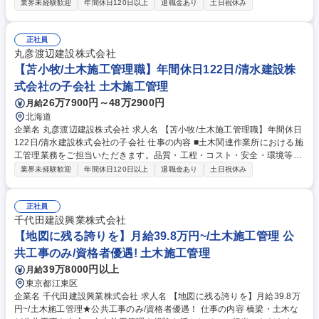
理など、施工計画書の作成から竣工まで、一連の業務をお任せいたしま
業界未経験歓迎
年間休日120日以上
退職金あり
土日祝休み
す。 。 【案件】道路・橋梁・上下水道、河川、森林、宅地造成など、大
型案件に最上流で携わることができます。新幹線開通に伴うトンネル工事
などにも携わっています。 【資格手当充実】資格取得の際には祝い金と月
正社員
額手当が出ます。資格取得をサポートする教育制度も充実しており、会社
丸彦渡辺建設株式会社
を挙げてあなたのスキルアップをサポートします！ 募集職種 【札幌/土木
【苫小牧/土木施工管理職】年間休日122日/清水建設株
施工管理職】年間休日122日/清水建設株式会社の子会社
式会社の子会社 土木施工管理
26万7900円～48万2900円
月給
北海道
企業名 丸彦渡辺建設株式会社 求人名 【苫小牧/土木施工管理職】年間休日
122日/清水建設株式会社の子会社 仕事の内容 ■土木関連作業所における施
工管理業務をご担当いただきます。品質・工程・コスト・安全・環境等の
管理など、施工計画書の作成から竣工まで、一連の業務をお任せいたしま
業界未経験歓迎
年間休日120日以上
退職金あり
土日祝休み
す。 【案件】道路・橋梁・上下水道、河川、森林、宅地造成など、大型案
件に最上流で携わることができます。新幹線開通に伴うトンネル工事など
にも携わっています。 【資格手当充実】資格取得の際には奨励金と月額手
正社員
当が出ます。資格取得をサポートする教育制度も充実しており、会社を挙
千代田建設興業株式会社
げてあなたのスキルアップをサポートします！ 募集職種 【苫小牧/土木施
【地図に残る誇りを】月給39.8万円~/土木施工管理 公
工管理職】年間休日122日/清水建設株式会社の子会社
共工事のみ/資格者優遇! 土木施工管理
39万8000円以上
月給
東京都江東区
企業名 千代田建設興業株式会社 求人名 【地図に残る誇りを】月給39.8万
円~/土木施工管理★公共工事のみ/資格者優遇！ 仕事の内容 橋梁・土木な