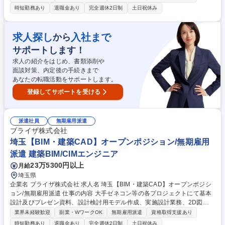
orworks/photoshop/Illustrator [案件例]○建築物:オフィスビル,商業施設,病
時短勤務あり
退職金あり
完全週休2日制
土日祝休み
院,マンション,教育施設(学校/図書館),公共施設(駅舎/官公庁施設/地方自治
体),娯楽施設(ホテル/式場),空港,工場 ○構造物:道路,橋梁,トンネル,河川,鉄
道,上下水道,ダム ○工程:基本設計(デザイン/間取り),設計検討用モデルの作
求人探し
入社まで
から
成,実施設計,意匠,造設計(基礎/骨組み/柱/梁の設計),設備設計,生産設計,工程
サポートします！
管理,安全管理,建築費用算出/見積,調査業務,概略設計,予備設計,施工計画書
作成 募集職種 神奈川【BIM・建築CAD】オープンポジション/無期雇用派
求人の紹介をはじめ、書類添削や
遣
面談対策、内定後の手続きまで
あなたの転職活動をサポートします。
登録してサポートを受ける
派遣社員
無期雇用派遣
ブライザ株式会社
埼玉【BIM・建築CAD】オープンポジション/無期雇用
派遣 建築BIM/CIMエンジニア
23万5300円以上
月給
埼玉県
企業名 ブライザ株式会社 求人名 埼玉【BIM・建築CAD】オープンポジシ
ョン/無期雇用派遣 仕事の内容 大手ゼネコン等の各プロジェクトにて基本
設計及びプレゼン資料、設計検討用モデル作成、実施設計業務、2D図面
を3Dモデルに作成する業務を担当。使用ツール：AUTOCAD/Revit/Vector
業界未経験歓迎
副業・WワークOK
無期雇用派遣
資格取得支援あり
works/photoshop/Illustrator [案件例]○建築物:オフィスビル,商業施設,病院,
時短勤務あり
退職金あり
完全週休2日制
土日祝休み