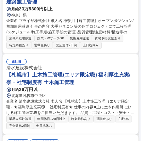
建築施工管理
23万5300円以上
月給
神奈川県
企業名 ブライザ株式会社 求人名 神奈川【施工管理】オープンポジション/
無期雇用派遣 仕事の内容 大手ゼネコン等の各プロジェクトにて工程管理
(スケジュール/施工手順/施工手段の管理),品質管理(強度/材料/構造等の管
理),安全管理(災害防止,公害防止等の管理),各種検査対応,検査立会,竣工書
業界未経験歓迎
副業・WワークOK
無期雇用派遣
資格取得支援あり
類作成等を担当。 [案件例]○建築物:オフィスビル,商業施設,病院,マンショ
時短勤務あり
退職金あり
完全週休2日制
土日祝休み
ン,教育施設(学校/図書館),公共施設(駅舎/官公庁施設/地方自治体),娯楽施設
(ホテル/式場),空港,工場 ○構造物:道路,橋梁,トンネル,河川,鉄道,上下水道,ダ
ム ○工程:工程管理,安全管理,建築費用算出/見積,調査業務,概略設計,予備設
正社員
計,施工計画書作成 [取引先例]竹中工務店社/鹿島建設社/大林組社/大成建設
清水建設株式会社
社/清水建設社等 募集職種 神奈川【施工管理】オープンポジション/無期雇
【札幌市】土木施工管理(エリア限定職) 福利厚生充実/
用派遣
寮・社宅制度有 土木施工管理
26万円以上
月給
北海道札幌市中央区
企業名 清水建設株式会社 求人名 【札幌市】土木施工管理（エリア限定
職）★福利厚生充実/寮・社宅制度有★ 仕事の内容 ■主に土木作業所にお
ける施工管理業務をご担当いただきます。 品質・工程・コスト・安全・環
境の管理等、施工計画書の作成から、竣工まで、一連の業務をお任せいた
業界未経験歓迎
年間休日120日以上
時短勤務あり
退職金あり
在宅OK
します。 【案件】 道路・橋梁・トンネル・空港・鉄道等スケールの大き
完全週休2日制
土日祝休み
なインフラ設備が中心となります。 ※取扱禁止求人（建設業務）には該当
しません。 ※変更の範囲：会社の指示する業務 募集職種 【札幌市】土木