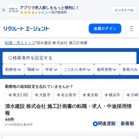
アプリで求人探しをもっと便利に！
インストール
レビュー高評価
無料
会員ログイン
/
転職・求人トップ
清水建設 株式会社 施工計画書
検索条件を設定する
勤務地
職種
年収
こだわり条件
雇用形態
新着のみ
勤務地の追加設定を忘れていませんか？
東京23区
大阪市
名古屋市
東京都
横浜市
川崎
清水建設 株式会社 施工計画書の転職・求人・中途採用情
報
44
件
関連度順
新着順
1
〜
44
件目を表示中