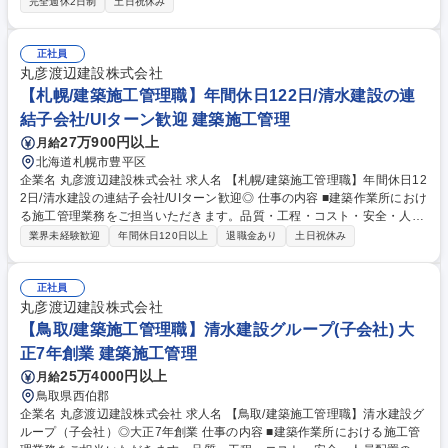
完全週休2日制
土日祝休み
め工事の予算決めや計画書などの書類作成、測量、 資材発注など、下請け
業者が工事を始めやすいように準備 ■工事開始後は安全管理や工程管理な
ど、現場を監督 ■工事終了後は書類作成や清算などの業務 原則的に施工管
正社員
理一式(工程・原価・品質・安全管理)ですが、複数名の現場は担当エリア
丸彦渡辺建設株式会社
もしくは分野ごと分担して行うこともあります。一般事務職で対応可能な
【札幌/建築施工管理職】年間休日122日/清水建設の連
業務はそちらへ分担しております。 募集職種 【静岡市/公共工事の施工管
結子会社/UIターン歓迎 建築施工管理
理】年間休日122日/優良建設工事受賞/ベテラン歓迎
27万900円以上
月給
北海道札幌市豊平区
企業名 丸彦渡辺建設株式会社 求人名 【札幌/建築施工管理職】年間休日12
2日/清水建設の連結子会社/UIターン歓迎◎ 仕事の内容 ■建築作業所におけ
る施工管理業務をご担当いただきます。品質・工程・コスト・安全・人員
配置の管理など、施工計画書作成の段階から竣工まで一連の業務をお任せ
業界未経験歓迎
年間休日120日以上
退職金あり
土日祝休み
いたします。 ■免震・耐震技術やプラント技術に優れており、商業施設・
都市開発など誰もが知る大規模案件に最上流で関わることができます。ま
た王子HDグループのプラント施工の案件も安定的に受注できるため、非
正社員
常に経営は安定しています。 【資格手当充実】資格取得の際には奨励金と
丸彦渡辺建設株式会社
月額手当が出ます。資格取得をサポートする教育制度も充実しており、会
【鳥取/建築施工管理職】清水建設グループ(子会社) 大
社をあげてあなたのスキルアップを応援いたします 変更の範囲：会社の定
正7年創業 建築施工管理
める業務 募集職種 【札幌/建築施工管理職】年間休日122日/清水建設の連
25万4000円以上
月給
結子会社/UIターン歓迎◎
鳥取県西伯郡
企業名 丸彦渡辺建設株式会社 求人名 【鳥取/建築施工管理職】清水建設グ
ループ（子会社）◎大正7年創業 仕事の内容 ■建築作業所における施工管