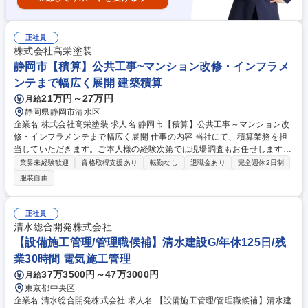
正社員
株式会社高栄塗装
静岡市【積算】公共工事~マンション改修・インフラメ
ンテまで幅広く展開 建築積算
21万円～27万円
月給
静岡県静岡市清水区
企業名 株式会社高栄塗装 求人名 静岡市【積算】公共工事～マンション改
修・インフラメンテまで幅広く展開 仕事の内容 当社にて、積算業務を担
当していただきます。ご本人様の経験次第では現場調査もお任せします。
【具体的には】 ・塗装、土木工事における原価管理 ・計画図、設計図、
業界未経験歓迎
資格取得支援あり
転勤なし
退職金あり
完全週休2日制
仕様書などを読み解き、積算・見積作成 ・施工計画書の作成 募集職種 静
服装自由
岡市【積算】公共工事～マンション改修・インフラメンテまで幅広く展開
正社員
清水総合開発株式会社
【設備施工管理/管理職候補】清水建設G/年休125日/残
業30時間 電気施工管理
37万3500円～47万3000円
月給
東京都中央区
企業名 清水総合開発株式会社 求人名 【設備施工管理/管理職候補】清水建