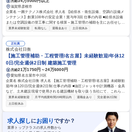
34万5000円以上
月給
滋賀県彦根市
企業名 一圓テクノス株式会社 求人名 【給排水・衛生設備、空調の設備メ
ンテナンス】創業108年の安定企業！賞与年3回 仕事の内容 ■給排水設備
または空調設備の管工事に関する積算～施工管理の補助を主にお任せしま
す。取引先は、大学や病院、商業施設など…工事自体は協力会社の方に依
業界未経験歓迎
転勤なし
退職金あり
土日祝休み
頼し、工事全体の運営管理を行っていきます。 ●受注伝票のチェック/コス
ト,工程,安全面に関する施工計画書の作成, 資材手配・業者の手配及び管理/
現場監督業務等の補助を行って頂きます ●担当地域としては滋賀県内がメ
正社員
インとなります ●入社後はOJT形式で学んで頂き、資格/能力/ご経験に応じ
株式会社日衡
て運営管理を行って頂きます 募集職種 【給排水・衛生設備、空調の設備
【施工管理補助・工程管理/名古屋】未経験歓迎/年休12
メンテナンス】創業108年の安定企業！賞与年3回
0日/完全週休2日制 建築施工管理
21万1750円～24万6000円
月給
愛知県名古屋市中川区
企業名 株式会社日衡 求人名 【施工管理補助・工程管理/名古屋】未経験歓
迎/年休120日/完全週休2日制 仕事の内容 ■油圧ジャッキや計測機器・金具
など、土木建設現場で使用される建設機材を取り扱う当社にて、これら製
品を使った工事現場での施工管理補助(工程管理・計測機器設定等)から業
業界未経験歓迎
月平均残業時間20時間以内
退職金あり
完全週休2日制
務をお任せします。 ■オフィスにて工程管理、計画書、報告書の作成や、
土日祝休み
当社工場での建設用機材(金具・油圧 ジャッキ等)の整備作業および出入荷
作業もお願いします。 ■1～2年以上かけて計測機器取付・測定・油圧ジャ
ッキ 作業・PC工事・各種試験工事の設置施工管理・サポートエンジニア
求人探し
お困り
に
ですか？
としてのキャリアを高めていただきたいと考えています。 募集職種 【施
業界トップクラスの求人件数から
工管理補助・工程管理/名古屋】未経験歓迎/年休120日/完全週休2日制