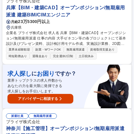
受注できるため、非常に経営は安定しています。【資格手当充実】資格取
ブライザ株式会社
得の際には奨励金と月額手当が出ます。資格取得をサポートする教育制度
兵庫【BIM・建築CAD】オープンポジション/無期雇用
も充実しており、会社をあげてあなたのスキルアップを応援いたします！
派遣 建築BIM/CIMエンジニア
募集職種 【東京/建築施工管理職】主任職/年間休日122日/UIターン歓迎◎
23万5300円以上
月給
兵庫県
企業名 ブライザ株式会社 求人名 兵庫【BIM・建築CAD】オープンポジシ
ョン/無期雇用派遣 仕事の内容 大手ゼネコン等の各プロジェクトにて基本
設計及びプレゼン資料、設計検討用モデル作成、実施設計業務、2D図面
を3Dモデルに作成する業務を担当。使用ツール：AUTOCAD/Revit/Vector
業界未経験歓迎
副業・WワークOK
無期雇用派遣
資格取得支援あり
works/photoshop/Illustrator [案件例]○建築物:オフィスビル,商業施設,病院,
時短勤務あり
退職金あり
完全週休2日制
土日祝休み
マンション,教育施設(学校/図書館),公共施設(駅舎/官公庁施設/地方自治体),
娯楽施設(ホテル/式場),空港,工場 ○構造物:道路,橋梁,トンネル,河川,鉄道,上
下水道,ダム ○工程:基本設計(デザイン/間取り),設計検討用モデルの作成,実
求人探し
お困り
に
ですか？
施設計,意匠,造設計(基礎/骨組み/柱/梁の設計),設備設計,生産設計,工程管理,
業界トップクラスの求人件数から
安全管理,建築費用算出/見積,調査業務,概略設計,予備設計,施工計画書作成
あなたの力を最大限に発揮できる
募集職種 兵庫【BIM・建築CAD】オープンポジション/無期雇用派遣
求人探しをお手伝いします。
アドバイザーに相談する
派遣社員
無期雇用派遣
ブライザ株式会社
神奈川【施工管理】オープンポジション/無期雇用派遣