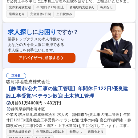
ど公共工事を中心に土木施工管理を経験を活かして、ご担当いただきま
す。 江東区エリアは河川が多く、当社では橋の架け替え工事などを主体と
業界未経験歓迎
年間休日120日以上
資格取得支援あり
転勤なし
しています。 ＜お仕事の流れ＞ 発注者や役所との打ち合わせ ▼現地調
退職金あり
完全週休2日制
土日祝休み
査・計画書の作成など ▼近隣工事との打ち合わせや自治会への挨拶 ▼工
程管理・品質管理・安全管理・出来高管理 ▼中間検査・工事記録写真の撮
影・ファイリング ▼最終検査・報告書などの書類作成 ※直行直帰OK ※転
求人探し
お困り
に
ですか？
勤や出張はありません [業務内容の変更の範囲:当社業務全般] 募集職種
業界トップクラスの求人件数から
【地図に残る誇りを】月給39.8万円~/土木施工管理★公共工事のみ/資格者
あなたの力を最大限に発揮できる
優遇！
求人探しをお手伝いします。
アドバイザーに相談する
正社員
駿河緑地造成株式会社
【静岡市/公共工事の施工管理】年間休日122日/優良建
設工事受賞/ベテラン歓迎 土木施工管理
31万4000円～43万円
月給
静岡県静岡市清水区
企業名 駿河緑地造成株式会社 求人名 【静岡市/公共工事の施工管理】年間
休日122日/優良建設工事受賞/ベテラン歓迎 仕事の内容 官公庁(静岡市・静
岡県)の公共工事(公園・道路・上下水道等)を主に受注しています。工事は
下請け業者にお任せするので、工事がスムーズに行われるように事前準備
業界未経験歓迎
年間休日120日以上
転勤なし
退職金あり
を行います。 ※案件は3000万～3億円規模まで受注 ■入念な打合せをはじ