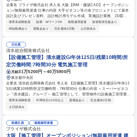
企業名 ブライザ株式会社 求人名 大阪【BIM・建築CAD】オープンポジシ
ョン/無期雇用派遣 仕事の内容 大手ゼネコン等の各プロジェクトにて基本
設計及びプレゼン資料、設計検討用モデル作成、実施設計業務、2D図面
を3Dモデルに作成する業務を担当。使用ツール：AUTOCAD/Revit/Vector
業界未経験歓迎
副業・WワークOK
無期雇用派遣
資格取得支援あり
works/photoshop/Illustrator [案件例]○建築物:オフィスビル,商業施設,病院,
時短勤務あり
退職金あり
完全週休2日制
土日祝休み
マンション,教育施設(学校/図書館),公共施設(駅舎/官公庁施設/地方自治体),
娯楽施設(ホテル/式場),空港,工場 ○構造物:道路,橋梁,トンネル,河川,鉄道,上
下水道,ダム ○工程:基本設計(デザイン/間取り),設計検討用モデルの作成,実
正社員
施設計,意匠,造設計(基礎/骨組み/柱/梁の設計),設備設計,生産設計,工程管理,
清水総合開発株式会社
安全管理,建築費用算出/見積,調査業務,概略設計,予備設計,施工計画書作成
【設備施工管理】清水建設G/年休125日/残業10時間/所
募集職種 大阪【BIM・建築CAD】オープンポジション/無期雇用派遣
定労働時間:7時間30分 電気施工管理
31万5200円～40万5900円
月給
東京都中央区
企業名 清水総合開発株式会社 求人名 【設備施工管理】清水建設G/年休12
5日/残業10時間/所定労働時間：7時間30分 仕事の内容 ～スーパーゼネコ
ン『清水建設』グループ～ 施工管理として、管理物件の設備施工管理業務
全般をご担当いただきます。 ■オフィスビル等の修繕工事（機器更新、テ
業界未経験歓迎
年間休日120日以上
退職金あり
完全週休2日制
ナント入退去工事等）の計画、見積、積算、施工管理 ■定期点検対応、建
土日祝休み
物設備の不具合/トラブル対応 ■建物調査、診断（不具合の調査等） ■使用
ツール…eYACHO、AutoCAD ■対象…一都三県を中心に当社管理物件など
を2-3件程度ご担当いただきます 募集職種 【設備施工管理】清水建設G/年
派遣社員
無期雇用派遣
休125日/残業10時間/所定労働時間：7時間30分
ブライザ株式会社
大阪【施工管理】オープンポジション/無期雇用派遣 建