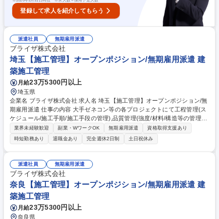
※
2026年3月31日時点 ※求人数＝採用予定人数
登録して求人を紹介してもらう
派遣社員
無期雇用派遣
ブライザ株式会社
埼玉【施工管理】オープンポジション/無期雇用派遣 建
築施工管理
23万5300円以上
月給
埼玉県
企業名 ブライザ株式会社 求人名 埼玉【施工管理】オープンポジション/無
期雇用派遣 仕事の内容 大手ゼネコン等の各プロジェクトにて工程管理(ス
ケジュール/施工手順/施工手段の管理),品質管理(強度/材料/構造等の管理),
安全管理(災害防止,公害防止等の管理),各種検査対応,検査立会,竣工書類作
業界未経験歓迎
副業・WワークOK
無期雇用派遣
資格取得支援あり
成等を担当。 [案件例]○建築物:オフィスビル,商業施設,病院,マンション,教
時短勤務あり
退職金あり
完全週休2日制
土日祝休み
育施設(学校/図書館),公共施設(駅舎/官公庁施設/地方自治体),娯楽施設(ホテ
ル/式場),空港,工場 ○構造物:道路,橋梁,トンネル,河川,鉄道,上下水道,ダム ○
工程:工程管理,安全管理,建築費用算出/見積,調査業務,概略設計,予備設計,施
派遣社員
無期雇用派遣
工計画書作成 [取引先例]竹中工務店社/鹿島建設社/大林組社/大成建設社/清
ブライザ株式会社
水建設社等 募集職種 埼玉【施工管理】オープンポジション/無期雇用派遣
奈良【施工管理】オープンポジション/無期雇用派遣 建
築施工管理
23万5300円以上
月給
奈良県