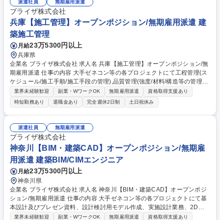
施工管理（エリア限定職）★福利厚生充実/寮・社宅制度有★
派遣社員
無期雇用派遣
ブライザ株式会社
兵庫【施工管理】オープンポジション/無期雇用派遣 建
築施工管理
23万5300円以上
月給
兵庫県
企業名 ブライザ株式会社 求人名 兵庫【施工管理】オープンポジション/無
期雇用派遣 仕事の内容 大手ゼネコン等の各プロジェクトにて工程管理(ス
ケジュール/施工手順/施工手段の管理),品質管理(強度/材料/構造等の管理),
安全管理(災害防止,公害防止等の管理),各種検査対応,検査立会,竣工書類作
業界未経験歓迎
副業・WワークOK
無期雇用派遣
資格取得支援あり
成等を担当。 [案件例]○建築物:オフィスビル,商業施設,病院,マンション,教
時短勤務あり
退職金あり
完全週休2日制
土日祝休み
育施設(学校/図書館),公共施設(駅舎/官公庁施設/地方自治体),娯楽施設(ホテ
ル/式場),空港,工場 ○構造物:道路,橋梁,トンネル,河川,鉄道,上下水道,ダム ○
工程:工程管理,安全管理,建築費用算出/見積,調査業務,概略設計,予備設計,施
派遣社員
無期雇用派遣
工計画書作成 [取引先例]竹中工務店社/鹿島建設社/大林組社/大成建設社/清
ブライザ株式会社
水建設社等 募集職種 兵庫【施工管理】オープンポジション/無期雇用派遣
神奈川【BIM・建築CAD】オープンポジション/無期雇
用派遣 建築BIM/CIMエンジニア
23万5300円以上
月給
神奈川県
企業名 ブライザ株式会社 求人名 神奈川【BIM・建築CAD】オープンポジ
ション/無期雇用派遣 仕事の内容 大手ゼネコン等の各プロジェクトにて基
本設計及びプレゼン資料、設計検討用モデル作成、実施設計業務、2D図
面を3Dモデルに作成する業務を担当。使用ツール：AUTOCAD/Revit/Vect
業界未経験歓迎
副業・WワークOK
無期雇用派遣
資格取得支援あり