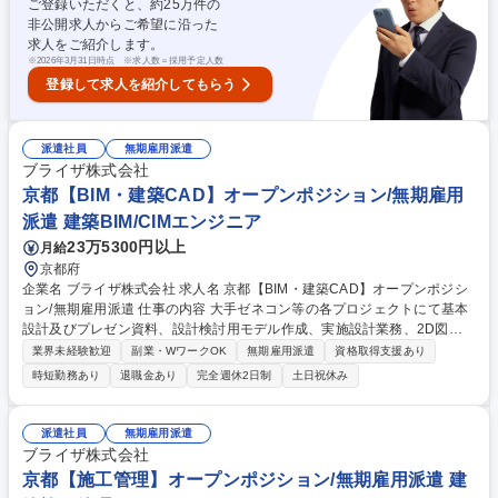
ご登録いただくと、約
25
万件の
格取得の際には奨励金と月額手当が出ます。資格取得をサポートする教育
非公開求人からご希望に沿った
制度も充実しており、会社をあげてスキルアップを応援いたします！ 変更
求人をご紹介します。
の範囲：会社の定める業務 募集職種 【名古屋/建築施工管理職】主任職/年
※
2026年3月31日時点 ※求人数＝採用予定人数
間休日122日/UIターン歓迎◎
登録して求人を紹介してもらう
派遣社員
無期雇用派遣
ブライザ株式会社
京都【BIM・建築CAD】オープンポジション/無期雇用
派遣 建築BIM/CIMエンジニア
23万5300円以上
月給
京都府
企業名 ブライザ株式会社 求人名 京都【BIM・建築CAD】オープンポジシ
ョン/無期雇用派遣 仕事の内容 大手ゼネコン等の各プロジェクトにて基本
設計及びプレゼン資料、設計検討用モデル作成、実施設計業務、2D図面
を3Dモデルに作成する業務を担当。使用ツール：AUTOCAD/Revit/Vector
業界未経験歓迎
副業・WワークOK
無期雇用派遣
資格取得支援あり
works/photoshop/Illustrator [案件例]○建築物:オフィスビル,商業施設,病院,
時短勤務あり
退職金あり
完全週休2日制
土日祝休み
マンション,教育施設(学校/図書館),公共施設(駅舎/官公庁施設/地方自治体),
娯楽施設(ホテル/式場),空港,工場 ○構造物:道路,橋梁,トンネル,河川,鉄道,上
下水道,ダム ○工程:基本設計(デザイン/間取り),設計検討用モデルの作成,実
派遣社員
無期雇用派遣
施設計,意匠,造設計(基礎/骨組み/柱/梁の設計),設備設計,生産設計,工程管理,
ブライザ株式会社
安全管理,建築費用算出/見積,調査業務,概略設計,予備設計,施工計画書作成
京都【施工管理】オープンポジション/無期雇用派遣 建
募集職種 京都【BIM・建築CAD】オープンポジション/無期雇用派遣