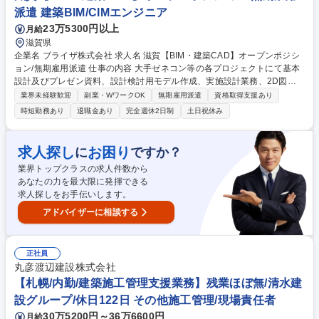
派遣 建築BIM/CIMエンジニア
23万5300円以上
月給
滋賀県
企業名 ブライザ株式会社 求人名 滋賀【BIM・建築CAD】オープンポジシ
ョン/無期雇用派遣 仕事の内容 大手ゼネコン等の各プロジェクトにて基本
設計及びプレゼン資料、設計検討用モデル作成、実施設計業務、2D図面
を3Dモデルに作成する業務を担当。使用ツール：AUTOCAD/Revit/Vector
業界未経験歓迎
副業・WワークOK
無期雇用派遣
資格取得支援あり
works/photoshop/Illustrator [案件例]○建築物:オフィスビル,商業施設,病院,
時短勤務あり
退職金あり
完全週休2日制
土日祝休み
マンション,教育施設(学校/図書館),公共施設(駅舎/官公庁施設/地方自治体),
娯楽施設(ホテル/式場),空港,工場 ○構造物:道路,橋梁,トンネル,河川,鉄道,上
下水道,ダム ○工程:基本設計(デザイン/間取り),設計検討用モデルの作成,実
求人探し
お困り
に
ですか？
施設計,意匠,造設計(基礎/骨組み/柱/梁の設計),設備設計,生産設計,工程管理,
業界トップクラスの求人件数から
安全管理,建築費用算出/見積,調査業務,概略設計,予備設計,施工計画書作成
あなたの力を最大限に発揮できる
募集職種 滋賀【BIM・建築CAD】オープンポジション/無期雇用派遣
求人探しをお手伝いします。
アドバイザーに相談する
正社員
丸彦渡辺建設株式会社
【札幌/内勤/建築施工管理支援業務】残業ほぼ無/清水建
設グループ/休日122日 その他施工管理/現場責任者
30万5200円～36万6600円
月給