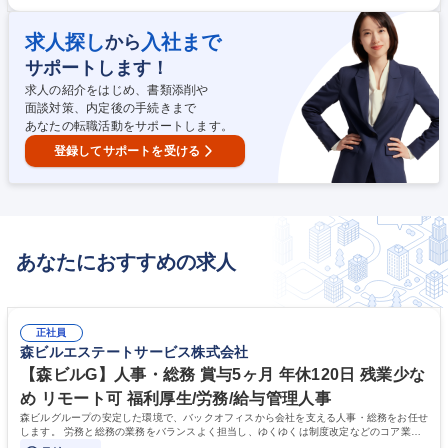
娯楽施設(ホテル/式場),空港,工場 ○構造物:道路,橋梁,トンネル,河川,鉄道,上
下水道,ダム ○工程:基本設計(デザイン/間取り),設計検討用モデルの作成,実
求人探し
入社まで
から
施設計,意匠,造設計(基礎/骨組み/柱/梁の設計),設備設計,生産設計,工程管理,
サポートします！
安全管理,建築費用算出/見積,調査業務,概略設計,予備設計,施工計画書作成
募集職種 東京【BIM・建築CAD】オープンポジション/無期雇用派遣
求人の紹介をはじめ、書類添削や
面談対策、内定後の手続きまで
あなたの転職活動をサポートします。
登録してサポートを受ける
あなたにおすすめの求人
正社員
森ビルエステートサービス株式会社
【森ビルG】人事・総務 賞与5ヶ月 年休120日 残業少な
め リモート可 福利厚生/労務/給与管理人事
森ビルグループの安定した環境で、バックオフィスから会社を支える人事・総務をお任せ
します。 労務と総務の業務をバランスよく担当し、ゆくゆくは制度改定などのコア業務
にも挑戦できる、やりがいある環境です。