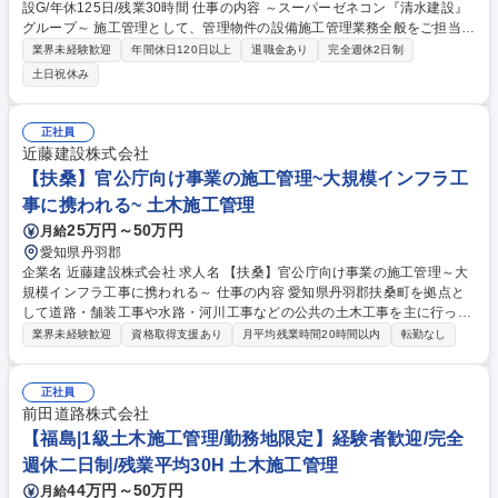
設G/年休125日/残業30時間 仕事の内容 ～スーパーゼネコン『清水建設』
グループ～ 施工管理として、管理物件の設備施工管理業務全般をご担当い
ただきます。 ■オフィスビル等の修繕工事（機器更新、テナント入退去工
業界未経験歓迎
年間休日120日以上
退職金あり
完全週休2日制
事等）の計画、見積、積算、施工管理 ■定期点検対応、建物設備の不具合/
土日祝休み
トラブル対応 ■建物調査、診断（不具合の調査等） ■使用ツール…eYACH
O、AutoCAD ■対象…一都三県を中心に当社管理物件などを2-3件程度ご
担当いただきます 募集職種 【設備施工管理/管理職候補】清水建設G/年休
正社員
125日/残業30時間
近藤建設株式会社
【扶桑】官公庁向け事業の施工管理~大規模インフラ工
事に携われる~ 土木施工管理
25万円～50万円
月給
愛知県丹羽郡
企業名 近藤建設株式会社 求人名 【扶桑】官公庁向け事業の施工管理～大
規模インフラ工事に携われる～ 仕事の内容 愛知県丹羽郡扶桑町を拠点と
して道路・舗装工事や水路・河川工事などの公共の土木工事を主に行って
いる弊社にて、土木施工管理をお任せ致します。 【詳細】官庁工事受注後
業界未経験歓迎
資格取得支援あり
月平均残業時間20時間以内
転勤なし
の、現場責任者の仕事内容は主に下記のとおりです １．＜設計照査＞当初
設計書の照査→発注者と打合協議→施工計画書の作成 ２．＜現場施工＞施
工計画書を基に、工程・品質・安全・原価等の管理 ３．＜書類作成＞工事
正社員
書類は工事管理ソフトを使用して作成 ４．＜完了書類＞完了書類等を電子
前田道路株式会社
納品 ５．＜検査完了＞発注者検査→合格→工事完了 募集職種 【扶桑】官
【福島|1級土木施工管理/勤務地限定】経験者歓迎/完全
公庁向け事業の施工管理～大規模インフラ工事に携われる～
週休二日制/残業平均30H 土木施工管理
44万円～50万円
月給