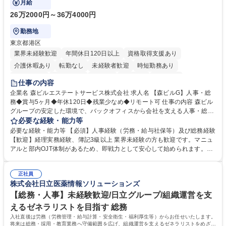
月給
26万2000円～36万4000円
勤務地
東京都港区
業界未経験歓迎
年間休日120日以上
資格取得支援あり
介護休暇あり
転勤なし
未経験者歓迎
時短勤務あり
経験者歓迎
退職金あり
在宅OK
賞与あり
育休あり
仕事の内容
完全週休2日制
交通費支給
長期歓迎
駅近5分以内
土日祝休み
企業名 森ビルエステートサービス株式会社 求人名 【森ビルG】人事・総
務◆賞与5ヶ月◆年休120日◆残業少なめ◆リモート可 仕事の内容 森ビル
グループの安定した環境で、バックオフィスから会社を支える人事・総務
をお任せします。 労務と総務の業務をバランスよく担当し、ゆくゆくは制
必要な経験・能力等
度改定などのコア業務にも挑戦できる、やりがいある環境です。 ■勤怠管
必要な経験・能力等 【必須】人事経験（労務・給与社保等）及び総務経験
理、給与計算、社会保険手続き、年末調整等の労務管理全般 ■入退社手続
【歓迎】経理実務経験、簿記3級以上 業界未経験の方も歓迎です。マニュ
き、社内規定の改定や人事制度改定などのコア業務 ■社内イベントの企画
アルと部内OJT体制があるため、即戦力として安心して始められます。
運営やその他総務業務全般 ※労務と総務を1：1の割合でお任せ。 入社後
【魅力・やりがい】森ビルGの安定基盤で労務から総務まで幅広く携われ
は部内のOJTを中心に、あなたの経験に合わせて不足している部分はいつ
ます。定型業務に留まらず、社内規定や人事制度の改定など会社のコア業
でも質問・相談できる環境が整っているため、安心して成長できます。 募
正社員
務に挑戦できるため、自身の成長と組織への貢献度をダイレクトに実感で
株式会社日立医薬情報ソリューションズ
集職種 【森ビルG】人事・総務◆賞与5ヶ月◆年休120日◆残業少なめ◆
きます。 残業少なめ、週1日リモート可など、ワークライフバランスを保
リモート可
ち長期活躍できる環境です。 「これまでの幅広い経験を活かし、長期的な
【総務・人事】未経験歓迎/日立グループ/組織運営を支
キャリアを築きたい」という前向きな意欲と挑戦を全力で応援します。 学
えるゼネラリストを目指す 総務
歴・資格 学歴：大学院 大学 高専 短大 専修学校 高校 語学力： 資格：日商
入社直後は労務（労務管理・給与計算・安全衛生・福利厚生等）からお任せいたします。
簿記検定1級 日商簿記検定2級 日商簿記検定3級
将来は総務・採用・教育業務へ守備範囲を広げ、組織運営を支えるゼネラリストをめざせ