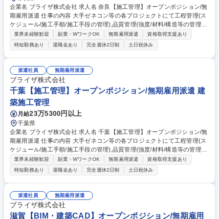
企業名 ブライザ株式会社 求人名 奈良【施工管理】オープンポジション/無
期雇用派遣 仕事の内容 大手ゼネコン等の各プロジェクトにて工程管理(ス
ケジュール/施工手順/施工手段の管理),品質管理(強度/材料/構造等の管理),
安全管理(災害防止,公害防止等の管理),各種検査対応,検査立会,竣工書類作
業界未経験歓迎
副業・WワークOK
無期雇用派遣
資格取得支援あり
成等を担当。 [案件例]○建築物:オフィスビル,商業施設,病院,マンション,教
時短勤務あり
退職金あり
完全週休2日制
土日祝休み
育施設(学校/図書館),公共施設(駅舎/官公庁施設/地方自治体),娯楽施設(ホテ
ル/式場),空港,工場 ○構造物:道路,橋梁,トンネル,河川,鉄道,上下水道,ダム ○
工程:工程管理,安全管理,建築費用算出/見積,調査業務,概略設計,予備設計,施
派遣社員
無期雇用派遣
工計画書作成 [取引先例]竹中工務店社/鹿島建設社/大林組社/大成建設社/清
ブライザ株式会社
水建設社等 募集職種 奈良【施工管理】オープンポジション/無期雇用派遣
千葉【施工管理】オープンポジション/無期雇用派遣 建
築施工管理
23万5300円以上
月給
千葉県
企業名 ブライザ株式会社 求人名 千葉【施工管理】オープンポジション/無
期雇用派遣 仕事の内容 大手ゼネコン等の各プロジェクトにて工程管理(ス
ケジュール/施工手順/施工手段の管理),品質管理(強度/材料/構造等の管理),
安全管理(災害防止,公害防止等の管理),各種検査対応,検査立会,竣工書類作
業界未経験歓迎
副業・WワークOK
無期雇用派遣
資格取得支援あり
成等を担当。 [案件例]○建築物:オフィスビル,商業施設,病院,マンション,教
時短勤務あり
退職金あり
完全週休2日制
土日祝休み
育施設(学校/図書館),公共施設(駅舎/官公庁施設/地方自治体),娯楽施設(ホテ
ル/式場),空港,工場 ○構造物:道路,橋梁,トンネル,河川,鉄道,上下水道,ダム ○
工程:工程管理,安全管理,建築費用算出/見積,調査業務,概略設計,予備設計,施
派遣社員
無期雇用派遣
工計画書作成 [取引先例]竹中工務店社/鹿島建設社/大林組社/大成建設社/清
ブライザ株式会社
水建設社等 募集職種 千葉【施工管理】オープンポジション/無期雇用派遣
滋賀【BIM・建築CAD】オープンポジション/無期雇用