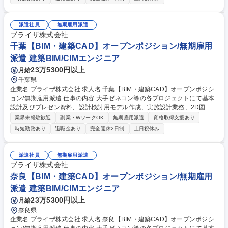
マンション,教育施設(学校/図書館),公共施設(駅舎/官公庁施設/地方自治体),
娯楽施設(ホテル/式場),空港,工場 ○構造物:道路,橋梁,トンネル,河川,鉄道,上
下水道,ダム ○工程:基本設計(デザイン/間取り),設計検討用モデルの作成,実
派遣社員
無期雇用派遣
施設計,意匠,造設計(基礎/骨組み/柱/梁の設計),設備設計,生産設計,工程管理,
ブライザ株式会社
安全管理,建築費用算出/見積,調査業務,概略設計,予備設計,施工計画書作成
千葉【BIM・建築CAD】オープンポジション/無期雇用
募集職種 埼玉【BIM・建築CAD】オープンポジション/無期雇用派遣
派遣 建築BIM/CIMエンジニア
23万5300円以上
月給
千葉県
企業名 ブライザ株式会社 求人名 千葉【BIM・建築CAD】オープンポジシ
ョン/無期雇用派遣 仕事の内容 大手ゼネコン等の各プロジェクトにて基本
設計及びプレゼン資料、設計検討用モデル作成、実施設計業務、2D図面
を3Dモデルに作成する業務を担当。使用ツール：AUTOCAD/Revit/Vector
業界未経験歓迎
副業・WワークOK
無期雇用派遣
資格取得支援あり
works/photoshop/Illustrator [案件例]○建築物:オフィスビル,商業施設,病院,
時短勤務あり
退職金あり
完全週休2日制
土日祝休み
マンション,教育施設(学校/図書館),公共施設(駅舎/官公庁施設/地方自治体),
娯楽施設(ホテル/式場),空港,工場 ○構造物:道路,橋梁,トンネル,河川,鉄道,上
下水道,ダム ○工程:基本設計(デザイン/間取り),設計検討用モデルの作成,実
派遣社員
無期雇用派遣
施設計,意匠,造設計(基礎/骨組み/柱/梁の設計),設備設計,生産設計,工程管理,
ブライザ株式会社
安全管理,建築費用算出/見積,調査業務,概略設計,予備設計,施工計画書作成
奈良【BIM・建築CAD】オープンポジション/無期雇用
募集職種 千葉【BIM・建築CAD】オープンポジション/無期雇用派遣
派遣 建築BIM/CIMエンジニア
23万5300円以上
月給
奈良県
企業名 ブライザ株式会社 求人名 奈良【BIM・建築CAD】オープンポジシ