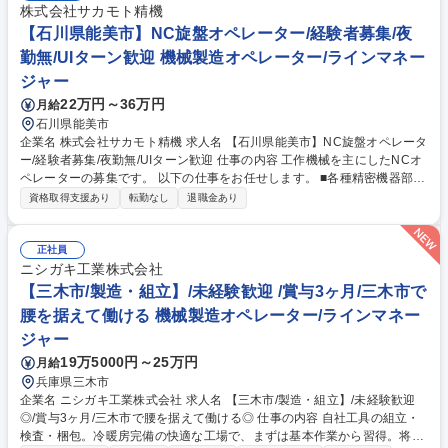
株式会社サカモト精機
【石川県能美市】NC旋盤オペレーター/経験者募集/夜
勤無/UIターン歓迎 機械製造オペレーター/ラインマネー
ジャー
22万円～36万円
月給
石川県能美市
企業名 株式会社サカモト精機 求人名 【石川県能美市】NC旋盤オペレータ
ー/経験者募集/夜勤無/UIターン歓迎 仕事の内容 工作機械を主にしたNCオ
ペレーターの募集です。 以下の仕事をお任せします。 ■各種精密機器部品
加工の製造業務 ■製品梱包及び出荷などの付帯作業 【当社について】 ・
資格取得支援あり
転勤なし
退職金あり
受託製造のみならず、当社では自社製品も取り扱っております。景気に変
動されない芝生整備用の金具を生産しており、複数の特許も取得すること
で他社は真似できず、当社はトップクラスのシェアを誇ります。 ・長年小
正社員
さな部品の金属加工を取り扱うことで高い品質と技術が認められ、大手企
ニシガキ工業株式会社
業様とは3～40年の間、直接のお取引がございます。 (変更の範囲：当社
【三木市/製造・組立】/未経験歓迎 /賞与3ヶ月/三木市で
の定める業務) 募集職種 【石川県能美市】NC旋盤オペレーター/経験者募
腰を据えて働ける 機械製造オペレーター/ラインマネー
集/夜勤無/UIターン歓迎
ジャー
19万5000円～25万円
月給
兵庫県三木市
企業名 ニシガキ工業株式会社 求人名 【三木市/製造・組立】/未経験歓迎
◎/賞与3ヶ月/三木市で腰を据えて働ける◎ 仕事の内容 自社工具の組立・
検査・梱包。冷暖房完備の快適な工場で、まずは基本作業から習得。将来