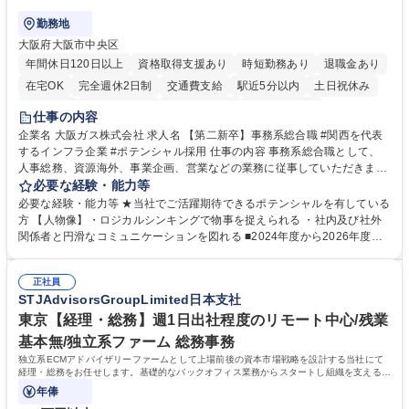
勤務地
大阪府大阪市中央区
年間休日120日以上
資格取得支援あり
時短勤務あり
退職金あり
在宅OK
完全週休2日制
交通費支給
駅近5分以内
土日祝休み
服装自由
第二新卒歓迎
寮・社宅あり
食事補助あり
仕事の内容
企業名 大阪ガス株式会社 求人名 【第二新卒】事務系総合職 #関西を代表
するインフラ企業 #ポテンシャル採用 仕事の内容 事務系総合職として、
人事総務、資源海外、事業企画、営業などの業務に従事していただきま
す。 【業務内容の一例】■所属事業部の勤労業務 ■海外に関係する各種業
必要な経験・能力等
務 ■営業部門の企画スタッフ、ルート営業 【キャリアパス】入社後の配属
必要な経験・能力等 ★当社でご活躍期待できるポテンシャルを有している
ポジションで一定期間ご活躍頂いた後、本人の適性及び将来のキャリアを
方 【人物像】・ロジカルシンキングで物事を捉えられる ・社内及び社外
鑑みてジョブローテーションを行います。 【育成】OJTでの現場育成や研
関係者と円滑なコミュニケーションを図れる ■2024年度から2026年度ま
修カリキュラムを通じて、Daigasグループの業務で必要となる知識につい
での3ヵ年を対象とする「Daigasグループ中期経営計画2026」を策定しま
て学んでいただきます。 募集職種 【第二新卒】事務系総合職 #関西を代
した。https://www.osakagas.co.jp/company/press/pr2024/1777576_564
表するインフラ企業 #ポテンシャル採用
正社員
72.html ■エネルギーセキュリティの不安定化や気候変動による自然災害の
STJAdvisorsGroupLimited日本支社
甚大化など、これまで以上に社会課題解決の重要性が高まっています。
「未来の日常」の創造に向けて持続可能な社会の実現に貢献してまいりま
東京【経理・総務】週1日出社程度のリモート中心/残業
す。 学歴・資格 学歴：大学院 大学 語学力： 資格：
基本無/独立系ファーム 総務事務
独立系ECMアドバイザリーファームとして上場前後の資本市場戦略を設計する当社にて
経理・総務をお任せします。基礎的なバックオフィス業務からスタートし組織を支える専
任担当として広く活躍できる環境です。
年俸