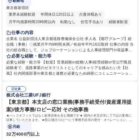
勤務地
東京都新宿区
業界未経験歓迎
年間休日120日以上
介護休暇あり
月平均残業時間20時間以内
転勤なし
住宅手当あり
経験者歓迎
研修あり
退職金あり
賞与あり
完全週休2日制
交通費支給
仕事の内容
駅近5分以内
資格取得手当あり
食事補助あり
企業名 公益財団法人東京都道路整備保全公社 求人名 【都庁グループ】総
合職（事務）◇残業月平均9時間未満／有給年平均16日取得 仕事の内容 当
社の総合職として、ジョブローテーションによる人事経理部門や収益事業
等のフロント部門の部署等幅広い部署での業務をお任せいたします。研修
必要な経験・能力等
制度やキャリア支援が充実しております！ ※下記業務詳細 【業務詳細】■
必要な経験・能力等 【歓迎】営業経験or総務/人事/経理経験or官公庁職員
管理部門：広報、人事、経理など当公社の運営に係る管理業務 ■収益部
経験者で、道路事業のゼネラリストとしてのキャリアを積みたい方【社
門：駐車場の新規開拓、管理運営、新宿駅西口広場の「イベントコーナ
風】社内関係部署や東京都と連携が必要なため綿密にコミュニケーション
ー」などの管理運営 ■道路部門：整備の急がれる骨格幹線道路や木造住宅
を図っています。 【業務の魅力】■幅広く携われる：総合職（事務）で
密集地域の特定整備路線の用地取得、道路に関する普及啓発事業、都内の
は、駐車場の管理運営や道路用地の取得、公益財団法人の中枢を担う管理
道路施設や道路工事現場の見学ツアー事業 ※入社後は上記いずれかの部門
正社員
部門など多岐に渡る業務を経験できます。 ■様々なプロジェクト：駐車場
株式会社三菱UFJ銀行
へ配属。※業務内容変更の範囲：会社の定める業務 募集職種 【都庁グル
事業の他、新宿駅西口広場内に設置された照明を兼ねた広告「ブライトサ
ープ】総合職（事務）◇残業月平均9時間未満／有給年平均16日取得
イン」の管理運営を行うなど、事業収益を生み出す活動を積極的に行って
【東京都】本支店の窓口業務(事務手続受付/資産運用提
います。 学歴・資格 学歴：大学院 大学 高専 短大 専修学校 高校 語学力：
案)/後方事務/ロビー応対 その他事務
資格：
★バックオフィスではなく顧客折衝を含む職種です★ 国内の本支店等にて下記の業務に
従事していただきます。 ■窓口/後方/ロビーにて事務手続等の受付・オペレーション、お
客様対応
月給
32万4000円以上