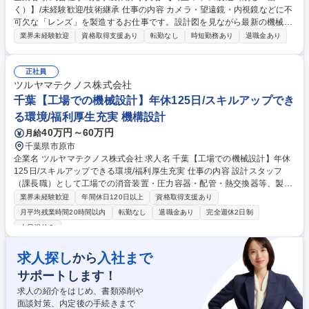
く）】/未経験歓迎/技術継承 仕事の内容 カメラ・望遠鏡・内視鏡などに不
可欠な「レンズ」を製造するお仕事です。設計図を見ながら最新の機械を
使って削ったり、磨いたりする作業が中心で、ものづくりが好きな方、探
業界未経験歓迎
資格取得支援あり
転勤なし
時短勤務あり
退職金あり
究心を持って試行錯誤しながら 取り組める方に最適な環境です。【具体的
には】製造1課（削る工程）又は製造2課（磨く工程）の前工程を担当して
いただきます。数値を見たり図面を確認しながら、実際に形を作り上げて
正社員
いく作業です。入社後は簡単な作業からスタートし、適性を見ながら1課
ツルヤマテクノス株式会社
か2課のどちらかに配属を決定します。単純作業ではなく、試行錯誤しな
千葉【工場での機械設計】年休125日/スキルアップでき
がら探究心を持って取り組める環境です。数値分析や形を描くことが好き
る環境/福利厚生充実 機構設計
な方に向いている職種です。 募集職種 【埼玉/レンズ製造（削る・磨
40万円～60万円
月給
く）】/未経験歓迎/技術継承
千葉県市原市
企業名 ツルヤマテクノス株式会社 求人名 千葉【工場での機械設計】年休
125日/スキルアップできる環境/福利厚生充実 仕事の内容 設計スタッフ
（課長職）として工場での消音装置・圧力容器・配管・熱交換器等、製
造・機械設計をお任せいたします。 製造期間は1ヶ月～1年、3～5案件を
業界未経験歓迎
年間休日120日以上
資格取得支援あり
並行担当します。 【具体的には…】■受注工事の大枠設計を確認。その
月平均残業時間20時間以内
転勤なし
退職金あり
完全週休2日制
後、お客様からいただいた元図を参照し、製品詳細を設計 ■材料を切断・
土日祝休み
加工するために必要な図面をAutoCADで作成後、お客様と確認 ■お客様の
承認後、製造材料を発注 ■届いた材料の品質チェック ■製造工程・完成・
求人探し
入社まで
から
納品と管理 ■業務の変更の範囲：当社業務全般 募集職種 千葉【工場での
機械設計】年休125日/スキルアップできる環境/福利厚生充実
サポートします！
求人の紹介をはじめ、書類添削や
面談対策、内定後の手続きまで