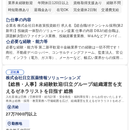
業界未経験歓迎
年間休日120日以上
資格取得支援あり
経験不問
時短勤務あり
退職金あり
在宅OK
完全週休2日制
交通費支給
駅近5分以内
土日祝休み
第二新卒歓迎
寮・社宅あり
仕事の内容
食事補助あり
託児所あり
企業名 株式会社日本政策投資銀行 求人名 【総合職/ポテンシャル採用(第2
新卒)】投融資一体型のソリューション提案 仕事の内容 DBJの総合職は、
課題解決型のファイナンス業務、投融資審査業務、M＆Aなどアドバイザ
リー業務、地域戦略企画業務など、多様な業務に精通し、複数の専門性を
必要な経験・能力等
掛け合わせて広く社会に貢献していく職種です。 入社後は、横断的なロー
必要な経験・能力等 第二新卒歓迎※金融業界での経験は一切不問です！
テーションを経て適性や専門性に応じたキャリアを形成していただきま
商社、不動産デベロッパー、コンサルティングファーム、監査法人、官公
す。総合職として入社いただき、下記いずれかの部門でご活躍いただきま
庁、インフラ（電力、ガス等）、メーカーなど、幅広い業界からの採用実
す。※未経験の方に関しては、入行後3ヶ月間の金融の実務を学んでいた
績があります。 ＜求める人物像＞DBJでは、強い社会的使命感をもち、今
だく研修を準備しております。 ・法人RM業務・金融機能業務・コーポレ
後の日本のあり方を俯瞰する総合性と、金融分野のフロンティアを切り拓
ート・ナレッジ業務 ※それぞれの業務内容に関しては、別途その他労働条
正社員
く高い志を併せもった人材を求めています。ポテンシャル採用（第2新
株式会社日立医薬情報ソリューションズ
件備考欄に記載 募集職種 【総合職/ポテンシャル採用(第2新卒)】投融資一
卒）では、金融業界での経験や知識を問いません。新たな時代を見据え
体型のソリューション提案
て、複雑化する社会課題の解決に向けて先鞭をつける役割を担いたい、と
【総務・人事】未経験歓迎/日立グループ/組織運営を支
いう気概をお持ちの方を心待ちにしています。 学歴・資格 学歴：大学院
えるゼネラリストを目指す 総務
大学 語学力： 資格：
入社直後は労務（労務管理・給与計算・安全衛生・福利厚生等）からお任せいたします。
将来は総務・採用・教育業務へ守備範囲を広げ、組織運営を支えるゼネラリストをめざせ
ます。
月給
27万7000円以上
勤務地