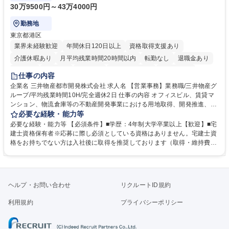
30万9500円～43万4000円
勤務地
東京都港区
業界未経験歓迎
年間休日120日以上
資格取得支援あり
介護休暇あり
月平均残業時間20時間以内
転勤なし
退職金あり
在宅OK
賞与あり
育休あり
完全週休2日制
交通費支給
仕事の内容
駅近5分以内
土日祝休み
寮・社宅あり
企業名 三井物産都市開発株式会社 求人名 【営業事務】業務職/三井物産グ
ループ/平均残業時間10H/完全週休2日 仕事の内容 オフィスビル、賃貸マ
ンション、物流倉庫等の不動産開発事業における用地取得、開発推進、賃
貸運営、売却、仲介・活用提案等を行う営業部門において事務業務を担当
必要な経験・能力等
いただきます。 【詳細】・契約書管理、契約書製本、捺印対応、ファイリ
必要な経験・能力等 【必須条件】■学歴：4年制大学卒業以上【歓迎】■宅
ング、登記簿取得、調書取得・支払業務（各種費用支払、支払管理、請
建士資格保有者※応募に際し必須としている資格はありません。宅建士資
求・支払データ登録、取引先マスター申請対応）・予算作成及び予実管
格をお持ちでない方は入社後に取得を推奨しております（取得・維持費用
理・各種稟議書、報告書作成業務・各種台帳管理、交際費・会議費支払報
の一部補助あり） 【求める人物像】 ・向学心豊かで、主体的に行動でき
告書作成及び月次管理・部内総務庶務全般 など※※配属先によっては上記
る方。 ・社内外の多様な関係者と協調して業務を進められるコミュニケー
の他に担当頂く業務が発生する場合があります。 募集職種 【営業事務】
ション力がある方。 ・チャレンジを厭わず、粘り強く業務に取り組める
業務職/三井物産グループ/平均残業時間10H/完全週休2日
方。多様な関係者と謙虚に信頼関係を構築でき、期限を意識したスケジュ
ヘルプ・お問い合わせ
リクルートID規約
ール管理が出来る方。※将来的に他部署（営業部門、コーポレート部門）
へのジョブローテーションの可能性があります。 学歴・資格 学歴：大学
利用規約
プライバシーポリシー
院 大学 語学力： 資格：宅地建物取引士