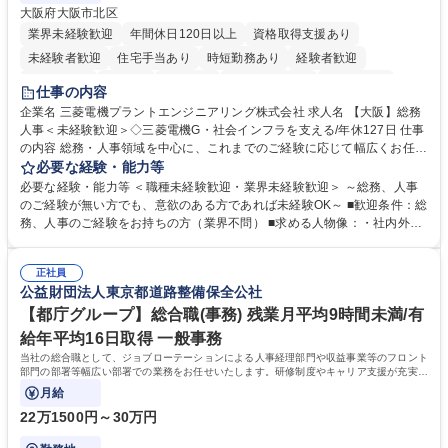
大阪府大阪市北区
業界未経験歓迎
年間休日120日以上
資格取得支援あり
未経験者歓迎
住宅手当あり
時短勤務あり
経験者歓迎
退職金あり
在宅OK
賞与あり
完全週休2日制
交通費支給
仕事の内容
駅近5分以内
土日祝休み
服装自由
寮・社宅あり
食事補助あり
企業名 三菱電機プラントエンジニアリング株式会社 求人名 【大阪】総務
人事＜未経験歓迎＞◇三菱電機G・社会インフラを支える/年休127日 仕事
の内容 総務・人事領域を中心に、これまでのご経験に応じて幅広くお任せ
します。 ＜具体的には＞ ・総務/人事労務（給与・社保・勤怠管理など）
必要な経験・能力等
・採用・教育研修 ・福利厚生運用 など ※基本的には事務所勤務ですが、
必要な経験・能力等 ＜職種未経験歓迎・業界未経験歓迎＞ ～総務、人事
採用や教育等の業務内容により、関西圏以外への日帰り・宿泊を伴う国内
のご経験が無い方でも、意欲のある方であれば未経験OK～ ■歓迎条件：総
出張もございます。 ※担当業務を持ちつつ、お互いに助け合いながら、総
務、人事のご経験をお持ちの方（業界不問） ■求める人物像：・社内外の
務部という組織として協力しながら進める体制です。 募集職種 【大阪】
関係各部門との調整を率先して行い、業務を円滑に遂行できる協調性やコ
総務人事＜未経験歓迎＞◇三菱電機G・社会インフラを支える/年休127日
ミュニケーション能力を持っている方 ・人事総務領域に興味がありゼネラ
正社員
リスト志向をお持ちの方 学歴・資格 学歴：大学院 大学 語学力： 資格：
公益財団法人東京都道路整備保全公社
【都庁グループ】総合職(事務) 残業月平均9時間未満/有
給年平均16日取得 一般事務
当社の総合職として、ジョブローテーションによる人事経理部門や収益事業等のフロント
部門の部署等幅広い部署での業務をお任せいたします。研修制度やキャリア支援が充実し
ております！ ※下記業務詳細
月給
22万1500円～30万円