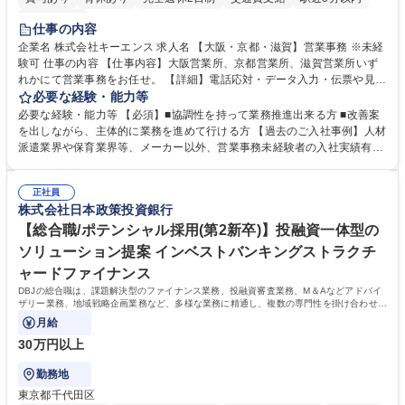
土日祝休み
仕事の内容
企業名 株式会社キーエンス 求人名 【大阪・京都・滋賀】営業事務 ※未経
験可 仕事の内容 【仕事内容】大阪営業所、京都営業所、滋賀営業所いず
れかにて営業事務をお任せ。 【詳細】電話応対・データ入力・伝票や見積
の作成・カタログ送付・来客対応・営業所内で発生する事務業務や業務改
必要な経験・能力等
善をお任せ。 【教育制度】ご入社後、育成担当とペアになりながらOJTに
必要な経験・能力等 【必須】■協調性を持って業務推進出来る方 ■改善案
て業務を覚えていただくことが可能です。業務システムがきちんと構築さ
を出しながら、主体的に業務を進めて行ける方 【過去のご入社事例】人材
れているため、スムーズに仕事に慣れることができる環境です。また、
派遣業界や保育業界等、メーカー以外、営業事務未経験者の入社実績有
「チームで成果を出す文化」があり、良いやり方を積極的に共有しながら
【当社の事務職について】単なる事務ではなく主体性を発揮したサポート
常に改善を目指す風土のため、安心して業務に取り組んでいただけます。
により、キーエンスの付加価値向上に貢献します。ベースの定型業務に加
募集職種 【大阪・京都・滋賀】営業事務 ※未経験可
正社員
えて、お客様や社員の状況に合わせ、能動的なサポート、改善の動きも期
株式会社日本政策投資銀行
待され。組織を支えるスペシャリストとして、チームに貢献し、結果的に
社員から頼られる存在になることができます。平均19:30の退勤以降の業
【総合職/ポテンシャル採用(第2新卒)】投融資一体型の
務の持ち帰りも禁止されており、メリハリのある働き方となります。 学
ソリューション提案 インベストバンキングストラクチ
歴・資格 学歴：大学院 大学 高専 短大 語学力： 資格：
ャードファイナンス
DBJの総合職は、課題解決型のファイナンス業務、投融資審査業務、M＆Aなどアドバイ
ザリー業務、地域戦略企画業務など、多様な業務に精通し、複数の専門性を掛け合わせて
広く社会に貢献していく職種です。
月給
30万円以上
勤務地
東京都千代田区