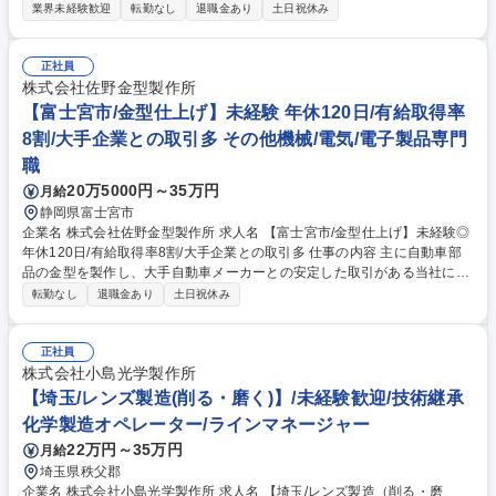
事をしている部分が多く、今後は、定量でコスト面や作業効率をとらえ、
業界未経験歓迎
転勤なし
退職金あり
土日祝休み
生産性を高めていこうとしております。 【期待役割】改善意識を持って、
現在の作業の無駄を確認し、改善策を提唱していくこと。生産管理チーム
と連携を取りながら、適切な生産計画の設定や、製造ラインの不備の発生
正社員
原因を特定すること。 【当社の方向性】当社は長年OEM中心でしたが、
株式会社佐野金型製作所
自社ブランドの売上拡大を目指しております。紅茶の「製造」会社から
【富士宮市/金型仕上げ】未経験 年休120日/有給取得率
「メーカー」へと転身すべく、自社ブランドの紅茶開発に注力。詳細は企
8割/大手企業との取引多 その他機械/電気/電子製品専門
業情報参照。 募集職種 【神戸/生産技術】管理職候補/成長中のパイオニア
職
企業/キャリアUP志望歓迎！
20万5000円～35万円
月給
静岡県富士宮市
企業名 株式会社佐野金型製作所 求人名 【富士宮市/金型仕上げ】未経験◎
年休120日/有給取得率8割/大手企業との取引多 仕事の内容 主に自動車部
品の金型を製作し、大手自動車メーカーとの安定した取引がある当社に
て、金型仕上げをお任せします。【詳細】■プレス金型の組付けやTRY ■C
転勤なし
退職金あり
土日祝休み
AD操作を行い、図面を確認しながら金型の組み付け ■機械加工後の単品部
品を、研磨機などを使い金型の最終仕上げ ※変更の範囲：当社業務全般
【お客様】トヨタ自動車・日産自動車・本田技研工業などが国内の全メー
正社員
カー【有給取得率80％】毎月取る方や連休で取る方など自由度バツグン
株式会社小島光学製作所
【多角的な評価制度で安心】年4回主任・部長・リーダー等複数の目で公
【埼玉/レンズ製造(削る・磨く)】/未経験歓迎/技術継承
平に評価！項目も明確でモチベーションUP！ 募集職種 【富士宮市/金型仕
化学製造オペレーター/ラインマネージャー
上げ】未経験◎年休120日/有給取得率8割/大手企業との取引多
22万円～35万円
月給
埼玉県秩父郡
企業名 株式会社小島光学製作所 求人名 【埼玉/レンズ製造（削る・磨