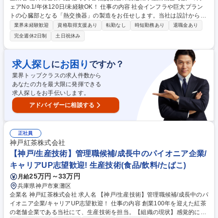
ェアNo.1/年休120日/未経験OK！ 仕事の内容 社会インフラや巨大プラン
トの心臓部となる「熱交換器」の製造をお任せします。当社は設計から製
造までを一貫して手がけるメーカーであり、そのモノづくりの最前線で、
業界未経験歓迎
資格取得支援あり
転勤なし
時短勤務あり
退職金あり
製品を形にする役割を担っていただきます。 入社後は、加工や組立などの
完全週休2日制
土日祝休み
実務を通じて製品構造を学ぶことからスタート。熟練の技術を間近で学び
ながら着実にスキルを磨ける環境です。将来的には単なる作業に留まら
ず、工程全体の進捗管理や安全活動、さらには後輩の指導といった「現場
求人探し
お困り
に
ですか？
責任者」へのステップアップも可能。 自分が手がけた巨大な装置が世界の
業界トップクラスの求人件数から
エネルギー供給を支える手応えと、技術者としてキャリアを築く安定性の
あなたの力を最大限に発揮できる
両方を手に入れたい方に最適な環境です。 募集職種 熱交換器の製造職◆
求人探しをお手伝いします。
産業機器で数々のシェアNo.1/年休120日/未経験OK！
アドバイザーに相談する
正社員
神戸紅茶株式会社
【神戸/生産技術】管理職候補/成長中のパイオニア企業/
キャリアUP志望歓迎! 生産技術(食品/飲料/たばこ)
25万円～33万円
月給
兵庫県神戸市東灘区
企業名 神戸紅茶株式会社 求人名 【神戸/生産技術】管理職候補/成長中のパ
イオニア企業/キャリアUP志望歓迎！ 仕事の内容 創業100年を迎えた紅茶
の老舗企業である当社にて、生産技術を担当。【組織の現状】感覚的に仕