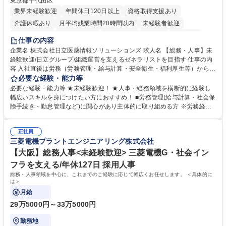
東京都千代田区
業界未経験歓迎
年間休日120日以上
資格取得支援あり
介護休暇あり
月平均残業時間20時間以内
未経験者歓迎
住宅手当あり
時短勤務あり
退職金あり
在宅OK
賞与あり
仕事の内容
育休あり
完全週休2日制
交通費支給
土日祝休み
寮・社宅あり
企業名 株式会社日立医薬情報ソリューションズ 求人名 【総務・人事】未
経験歓迎/日立グループ/組織運営を支えるゼネラリストを目指す 仕事の内
容 入社直後は労務（労務管理・給与計算・安全衛生・福利厚生等）からお
任せいたします。将来は総務・採用・教育業務へ守備範囲を広げ、組織運
必要な経験・能力等
営を支えるゼネラリストをめざせます。 ・初期業務：労働時間管理、給与
必要な経験・能力等 ★未経験歓迎！ ★人事・総務領域を横断的に経験し
計算、社会保険対応、福利厚生管理、安全衛生、健康経営推進等をお任せ
幅広いスキルを身につけたい方におすすめ！ ■労務管理(給与計算・社会保
します。ご経験に応じて、休職者管理など、幅広く経験を積んでいただき
険手続き・勤怠管理など)に関心があり主体的に取り組める方 ※労務経験
ます。 ・将来的な広がり：総務・採用・教育・税務対応・経営企画等。
者は早期にご活躍いただけます。 ■チームで仕事を推進できる方■将来は
★メンバーがマンツーマンで丁寧に教えるため、ご経験が浅くても安心！
マネジメント職として活躍したい 【尚可】■人事、労務、採用、教育業務
幅広く経験を積みたい意欲がある方に最適な環境です。 募集職種 【総
正社員
のご経験 ■労務管理（給与計算・社会保険手続き・勤怠管理など）の経験
三菱電機プラントエンジニアリング株式会社
務・人事】未経験歓迎/日立グループ/組織運営を支えるゼネラリストを目
■衛生管理者の資格をお持ちの方 学歴・資格 学歴：大学院 大学 高専 短大
指す
専修学校 高校 語学力： 資格：
【大阪】総務人事<未経験歓迎> 三菱電機G・社会イン
フラを支える/年休127日 採用人事
総務・人事領域を中心に、これまでのご経験に応じて幅広くお任せします。 ＜具体的に
は＞
月給
29万5000円～33万5000円
勤務地