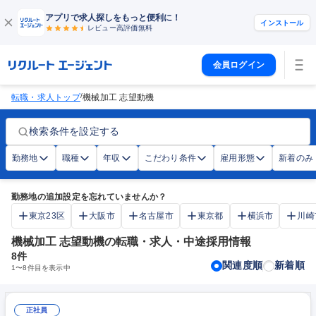
アプリで求人探しをもっと便利に！
インストール
レビュー高評価
無料
会員ログイン
/
転職・求人トップ
機械加工 志望動機
検索条件を設定する
勤務地
職種
年収
こだわり条件
雇用形態
新着のみ
勤務地の追加設定を忘れていませんか？
東京23区
大阪市
名古屋市
東京都
横浜市
川崎
機械加工 志望動機の転職・求人・中途採用情報
8
件
関連度順
新着順
1
〜
8
件目を表示中
正社員