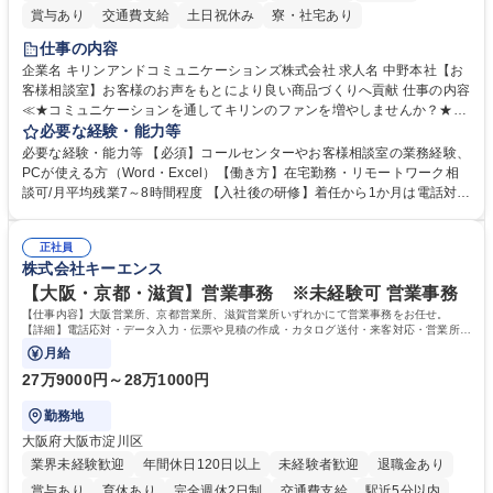
賞与あり
交通費支給
土日祝休み
寮・社宅あり
仕事の内容
企業名 キリンアンドコミュニケーションズ株式会社 求人名 中野本社【お
客様相談室】お客様のお声をもとにより良い商品づくりへ貢献 仕事の内容
≪★コミュニケーションを通してキリンのファンを増やしませんか？★≫
お客様のお声をより良い商品づくりに活かしていく上で、窓口となるお客
必要な経験・能力等
様相談室でのお仕事です。 日々お客様からいただくキリングループへのご
必要な経験・能力等 【必須】コールセンターやお客様相談室の業務経験、
意見を、企業活動に活かしています。お客様からの声に迅速かつ誠意をも
PCが使える方（Word・Excel）【働き方】在宅勤務・リモートワーク相
って対応、情報提供するとともにグループ内活動に反映しています。 【具
談可/月平均残業7～8時間程度 【入社後の研修】着任から1か月は電話対応
体的には】電話応対、メール、お手紙対応、ご指摘品調査報告書作成、有
のOJTを中心に実施し、電話対応に慣れた段階でメール・手紙のOJTを実
人チャットボット対応など。 【1日の対応件数】■電話：月間一人当たり
施する予定です。独り立ち以降もしっかりフォローする体制を整えていま
平均100件前後■メール・手紙：同上40件前後 募集職種 中野本社【お客様
正社員
すのでご安心ください。 【当社について】キリングループの広報機能を担
株式会社キーエンス
相談室】お客様のお声をもとにより良い商品づくりへ貢献
う会社として、お客様との出会いを大切にし、磨き上げたホスピタリティ
を込めてコミュニケーションをとりながら広報関連業務を行っておりま
【大阪・京都・滋賀】営業事務 ※未経験可 営業事務
す。 学歴・資格 学歴：大学院 大学 高専 短大 専修学校 高校 語学力： 資
【仕事内容】大阪営業所、京都営業所、滋賀営業所いずれかにて営業事務をお任せ。
格：
【詳細】電話応対・データ入力・伝票や見積の作成・カタログ送付・来客対応・営業所内
で発生する事務業務や業務改善をお任せ。
月給
27万9000円～28万1000円
勤務地
大阪府大阪市淀川区
業界未経験歓迎
年間休日120日以上
未経験者歓迎
退職金あり
賞与あり
育休あり
完全週休2日制
交通費支給
駅近5分以内