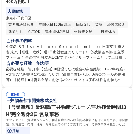
400万円以上
勤務地
東京都千代田区
業界未経験歓迎
年間休日120日以上
転勤なし
英語
経験者歓迎
残業なし
在宅OK
完全週休2日制
交通費支給
土日祝休み
仕事の内容
企業名 ＳＴＪＡｄｖｉｓｏｒｓＧｒｏｕｐＬｉｍｉｔｅｄ日本支社 求人
名 東京【経理・総務】週1日出社程度のリモート中心/残業基本無/独立系
ファーム 仕事の内容 独立系ECMアドバイザリーファームとして上場前後
の資本市場戦略を設計する当社にて経理・総務をお任せします。基礎的な
必要な経験・能力等
バックオフィス業務からスタートし組織を支える専任担当として広く活躍
必要な経験・能力等 【必須】■経理または総務の実務経験（1～3年程度）
できる環境です。 ■日常経理、月次および年次決算サポート業務 ■本国
■英語の読み書きに抵抗がない方（高校卒業レベル。AI翻訳ツールの使用
（グローバル）との英文メール対応（AI翻訳ツール等を使用しての対応で
可）【尚可】■外資系企業におけるバックオフィス実務経験をお持ちの方
問題ございません） ■オフィス環境整備、郵便物の発送・受取等の総務業
【必須・尚可要件】簿記などの特別な資格や、TOEIC等のスコアは求めて
務全般 ■その他バックオフィス関連サポート ※ご経験に合わせて無理なく
おりません。日々の事務処理を丁寧かつ正確に行える方を歓迎します。
業務をお任せします。残業も基本的には発生せず、ご自身のペースで業務
正社員
【働き方について】現在は週4日程度の在宅勤務を実施しており、ワーク
三井物産都市開発株式会社
を進めやすく定着率の高い環境です。 募集職種 東京【経理・総務】週1日
ライフバランスを重視する方に最適な環境です（フルリモートも面接で相
出社程度のリモート中心/残業基本無/独立系ファーム
談可）。【求める人物像】幅広いバックオフィス業務に柔軟に対応でき、
【営業事務】業務職/三井物産グループ/平均残業時間10
社内外と円滑にコミュニケーションを取りながら業務を推進できる方 学
H/完全週休2日 営業事務
歴・資格 学歴：大学院 大学 高専 短大 専修学校 高校 語学力： 資格：
オフィスビル、賃貸マンション、物流倉庫等の不動産開発事業における用地取得、開発推
進、賃貸運営、売却、仲介・活用提案等を行う営業部門において事務業務を担当いただき
ます。
月給