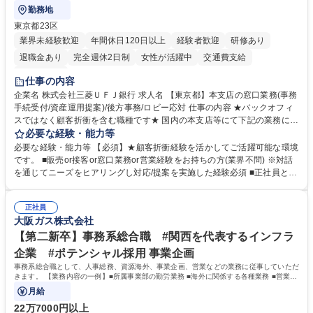
勤務地
東京都23区
業界未経験歓迎
年間休日120日以上
経験者歓迎
研修あり
退職金あり
完全週休2日制
女性が活躍中
交通費支給
土日祝休み
仕事の内容
企業名 株式会社三菱ＵＦＪ銀行 求人名 【東京都】本支店の窓口業務(事務
手続受付/資産運用提案)/後方事務/ロビー応対 仕事の内容 ★バックオフィ
スではなく顧客折衝を含む職種です★ 国内の本支店等にて下記の業務に従
事していただきます。 ■窓口/後方/ロビーにて事務手続等の受付・オペレ
必要な経験・能力等
ーション、お客様対応 ■窓口にて、ご来店された個人のお客様に対して金
必要な経験・能力等 【必須】★顧客折衝経験を活かしてご活躍可能な環境
融商品のご提案 ■効率的な事務運用の検討・構築等 ≪業務紹介：ご応募前
です。 ■販売or接客or窓口業務or営業経験をお持ちの方(業界不問) ※対話
に必ずご覧ください≫ ※記事 https://www.mysite.bk.mufg.jp/career/circle/
を通じてニーズをヒアリングし対応/提案を実施した経験必須 ■正社員とし
article17/ ※動画 https://youtu.be/H-S7HaJqqbg 募集職種 【東京都】本支
ての就業経験1年以上 【歓迎】■金融業界での就業経験■銀行での預金為替
店の窓口業務(事務手続受付/資産運用提案)/後方事務/ロビー応対
事務経験 ■金融商品の提案・販売経験 ≪魅力≫研修やOJT環境が整ってい
正社員
るので安心して入行いただけます。 幅広いキャリアの選択肢があり、公募
大阪ガス株式会社
や社内副業等を活用し、 一人ひとりが挑戦できるカルチャーが浸透してい
ます。 学歴・資格 学歴：大学院 大学 高専 短大 専修学校 高校 語学力：
【第二新卒】事務系総合職 #関西を代表するインフラ
資格：
企業 #ポテンシャル採用 事業企画
事務系総合職として、人事総務、資源海外、事業企画、営業などの業務に従事していただ
きます。 【業務内容の一例】■所属事業部の勤労業務 ■海外に関係する各種業務 ■営業部
門の企画スタッフ、ルート営業
月給
22万7000円以上