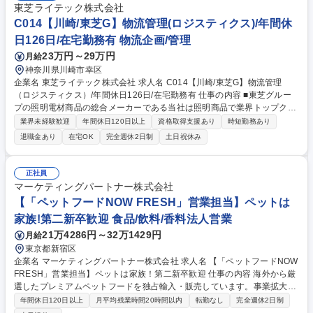
東芝ライテック株式会社
C014【川崎/東芝G】物流管理(ロジスティクス)/年間休
日126日/在宅勤務有 物流企画/管理
23万円～29万円
月給
神奈川県川崎市幸区
企業名 東芝ライテック株式会社 求人名 C014【川崎/東芝G】物流管理
（ロジスティクス）/年間休日126日/在宅勤務有 仕事の内容 ■東芝グルー
プの照明電材商品の総合メーカーである当社は照明商品で業界トップクラ
スのシェアを誇ります。そんな当社のロジスティクス企画・管理業務をお
業界未経験歓迎
年間休日120日以上
資格取得支援あり
時短勤務あり
任せいたします。※在宅勤務：あり（事前申告制） 【具体的には】 ■各部
退職金あり
在宅OK
完全週休2日制
土日祝休み
門連係による業務改善プロジェクト推進 ■月次数値管理・KPI管理・実績
管理、各種物流関連データの整備及び分析業務 ■将来的な物流環境変化
（労働規制や需給変化など）を見据えた中長期戦略の企画 ■休日出勤：年
正社員
に数回あり 棚卸し時期 ■出張：あり（近隣出張（日帰り）、宿泊１泊）
マーケティングパートナー株式会社
募集職種 C014【川崎/東芝G】物流管理（ロジスティクス）/年間休日126
【「ペットフードNOW FRESH」営業担当】ペットは
日/在宅勤務有
家族!第二新卒歓迎 食品/飲料/香料法人営業
21万4286円～32万1429円
月給
東京都新宿区
企業名 マーケティングパートナー株式会社 求人名 【「ペットフードNOW
FRESH」営業担当】ペットは家族！第二新卒歓迎 仕事の内容 海外から厳
選したプレミアムペットフードを独占輸入・販売しています。事業拡大に
伴い主に取引先卸業者への営業活動およびマーケティング全般をお任せし
年間休日120日以上
月平均残業時間20時間以内
転勤なし
完全週休2日制
ます。9割が既存、1割が新規営業です。 個人よりチームで予算達成でき