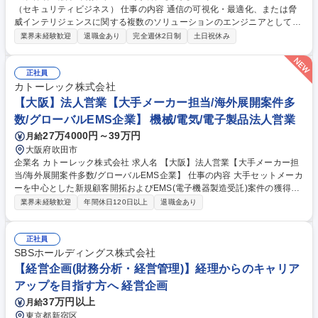
（セキュリティビジネス） 仕事の内容 通信の可視化・最適化、または脅
威インテリジェンスに関する複数のソリューションのエンジニアとして、
提案支援、技術検証、導入支援、保守サポート等を担当していただきま
業界未経験歓迎
退職金あり
完全週休2日制
土日祝休み
す。 導入前の提案から導入後のサポートまでのフェーズに関わることがで
きます。 製品および業務への習熟度に合わせて、技術面からの案件クロー
ジング、数カ月程度のプロジェクトマネジメント、製品トレーニングの提
正社員
供等、より深い知識と広範囲に関わる業務をお任せします。部署内では技
カトーレック株式会社
術・ビジネス両面で教育投資が行われ、継続的なスキル向上が可能です。
【大阪】法人営業【大手メーカー担当/海外展開案件多
募集職種 【東京】ソリューションエンジニア（セキュリティビジネス）
数/グローバルEMS企業】 機械/電気/電子製品法人営業
27万4000円～39万円
月給
大阪府吹田市
企業名 カトーレック株式会社 求人名 【大阪】法人営業【大手メーカー担
当/海外展開案件多数/グローバルEMS企業】 仕事の内容 大手セットメーカ
ーを中心とした新規顧客開拓およびEMS(電子機器製造受託)案件の獲得を
担当。提案活動から契約締結、量産立上げまで一貫して推進し、国内外の
業界未経験歓迎
年間休日120日以上
退職金あり
生産拠点と連携しながら顧客の事業成長を支援します。 ■大手セットメー
カー向け新規顧客開拓・新規案件獲得 ■商談発掘から生産受託契約締結、
量産立上げまでを推進 ■グローバル展開顧客との関係構築および窓口対応
正社員
■EMSサービスを活用したソリューション提案の実施 ■国内外の工場・関
SBSホールディングス株式会社
連部署との情報共有および調整業務 ■既存案件の継続受注・受注拡大に向
【経営企画(財務分析・経営管理)】経理からのキャリア
けた営業活動 募集職種 【大阪】法人営業【大手メーカー担当/海外展開案
アップを目指す方へ 経営企画
件多数/グローバルEMS企業】
37万円以上
月給
東京都新宿区