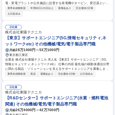
電・変電プラントや公共施設に設置する発電機やタービン、変圧器といっ
たインデント品(重量品)の輸送・搬入・据付の現場管理をお任せします。
業界未経験歓迎
年間休日120日以上
退職金あり
完全週休2日制
※建物の改変を伴う業務は含みません 【具体的には】 ■設置場所(サイト)
土日祝休み
までの輸送・搬入・据付計画の概略検討。輸送手段や輸送ルート、必要な
機材の選定■輸送ルート上の障害となる箇所の確認。委託会社から上がる
データの評価■スケジュール、輸送ルート、車両走行軌跡、作業方法等を
正社員
示した搬入計画書作成■作業前会議（デザインレビュー）：輸送・搬入・
株式会社東陽テクニカ
据付に関わる人員計画及び安全管理説明■輸送・搬入・据付作業の現場指
【東京】サポートエンジニア(5G,情報セキュリティ,ネ
導と安全管理 募集職種 ★【福岡】重量品輸送設計・作業管理/未経験歓迎
ットワークetc) その他機械/電気/電子製品専門職
450万～/年休126/フレックス制
28万1000円～53万1000円
月給
東京都江東区
企業名 株式会社東陽テクニカ 求人名 【東京】サポートエンジニア（5G,
情報セキュリティ,ネットワークetc） 仕事の内容 最先端の移動体通信分野
に関わる製品・ソリューションを支えるサポートエンジニアを募集しま
す。「技術が好き」「より上流から価値を提供したい」そんなエンジニア
業界未経験歓迎
英語
退職金あり
完全週休2日制
土日祝休み
にとって、長期的に成長できるフィールドです。 【主な顧客】 大手通信
キャリア、通信機器メーカー、企業の情報システム部門様等 【業務内容の
例】 ■事業拡大に向けた新規ソリューション/製品/技術の企画・検討・技
正社員
術評価■海外メーカーとの技術連携（海外メーカーと協力し、課題解決や
株式会社東陽テクニカ
改善提案の実施）■プリセールス/アフターセールス業務 募集職種 【東
【R&Dセンター】サポートエンジニア(水素・燃料電池
京】サポートエンジニア（5G,情報セキュリティ,ネットワークetc）
関連) その他機械/電気/電子製品専門職
26万4000円～42万7000円
月給