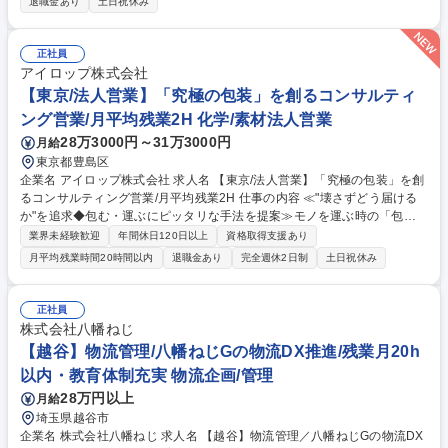
ムリーダーとして現場管理や業務改善、メンバー育成、配送等の全体コン
退職金あり
土日祝休み
トロールをお任せします。 ■入荷・出荷作業、ピッキング、梱包、検品な
どの現場基本業務 ■自社物流システムを活用した効率的なオペレーション
運用とデータ管理 ■現場の業務改善（カイゼン）提案およびプロセス最適
正社員
化 ■チームリーダーとしてのメンバー育成・マネジメントサポート ■調
アイロップ株式会社
達・受注から配送に至るロジスティクス全般のコントロール 募集職種
【東京/法人営業】「究極の包装」を創るコンサルティ
【各務原】物流管理／八幡ねじGの物流DX推進／残業月20h以内・教育体
ング営業/月平均残業2H 化学/素材法人営業
制充実
28万3000円～31万3000円
月給
東京都豊島区
企業名 アイロップ株式会社 求人名 【東京/法人営業】「究極の包装」を創
るコンサルティング営業/月平均残業2H 仕事の内容 ≪"壊さずどう届ける
か"を追求◆包む・運ぶにピッタリな手法を提案≫モノを運ぶ時の「包
装」に着目し追及する当社にて、既存顧客を中心に最適な包装資材や物流
業界未経験歓迎
年間休日120日以上
資格取得支援あり
機器の設計開発・ソリューションを提案★年休125日 【顧客】主な顧客は
月平均残業時間20時間以内
退職金あり
完全週休2日制
土日祝休み
大手輸送会社やメーカー。既存顧客のフォローが中心で飛込みや電話営業
はありません【詳細】◎輸送中の破損防止や梱包工数削減など、顧客の物
流課題をヒアリング。専門の包装設計部署と連携し、最適な素材・積み方
正社員
まで追求したオーダーメイドのパッケージや物流機器を企画・提案します
株式会社八幡ねじ
◎破損リスクを減らすことはもちろん、最適な積み方・運び方なども徹底
【越谷】物流管理/八幡ねじGの物流DX推進/残業月20h
的に追及して提案し、課題解決に向き合える職場です 募集職種 【東京/法
以内・教育体制充実 物流企画/管理
人営業】「究極の包装」を創るコンサルティング営業/月平均残業2H
28万円以上
月給
埼玉県越谷市
企業名 株式会社八幡ねじ 求人名 【越谷】物流管理／八幡ねじGの物流DX