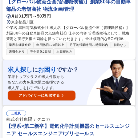
【グローバル物流企画(管理職候補)】創業80年の自動車
自動化（無人搬送車）の上流工程
部品の老舗商社 物流企画/管理
31万円～50万円
月給
東京都品川区
企業名 黒田電気株式会社 求人名 【グローバル物流企画（管理職候補）】
創業80年の自動車部品の老舗商社◎ 仕事の内容 管理職候補として、戦略
策定と実行支援の両輪を担っていただきます。全社横断的なSCM戦略、国
内外の法令管理、クロスファンクショナルな改善活動を通じ、物流DX化
業界未経験歓迎
年間休日120日以上
月平均残業時間20時間以内
転勤なし
を推進していただきます。 SCM全体を俯瞰し、コントロールタワーとし
退職金あり
完全週休2日制
土日祝休み
て改善・強化をリードすることで、当社のグローバル成長と持続的な収益
性向上を支える役割を担っていただきます。 【詳細】■メンバーの業務進
捗管理および上位職へのレポート、支援 ■コスト削減・輸送品質向上に向
求人探し
お困り
に
ですか？
けた企画立案と実行検証 ■物流スキームの設計・見直し支援 ■人材育成の
業界トップクラスの求人件数から
策定・推進 ■国内外の物流関連法令管理 等 募集職種 【グローバル物流企
あなたの力を最大限に発揮できる
画（管理職候補）】創業80年の自動車部品の老舗商社◎
求人探しをお手伝いします。
アドバイザーに相談する
正社員
株式会社東陽テクニカ
【理系×第二新卒】電気化学計測機器のセールスエンジ
ニア セールスエンジニア/プリセールス