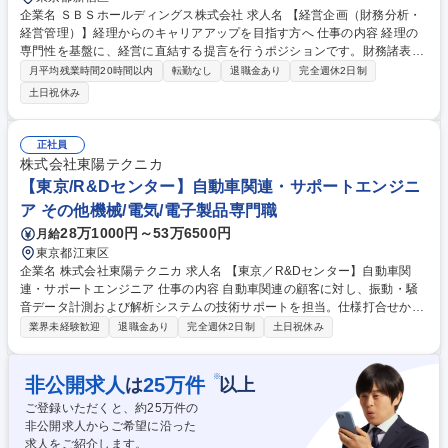
企業名 ＳＢＳホールディングス株式会社 求人名 【経営企画（財務分析・
経営管理）】経理からのキャリアアップを目指す方へ 仕事の内容 経理の
専門性を基盤に、経営に直結する提言を行うポジションです。財務諸表を
読み解きSBSグループの数字の因果を掘り下げ、各グループ会社の経営層
月平均残業時間20時間以内
転勤なし
退職金あり
完全週休2日制
に論拠をもって提言する戦略パートナーとして活躍いただきます。 ■年次
土日祝休み
業務予算の策定、管理 ■社内稟議の進達および保管管理等 ■新規事業およ
び重要なPJの審査・調整・管理 ■M&A後のPMIの作成・進捗管理 ■経営方
針、経営戦略の立案 ■中期経営計画の立案 ■組織の再編および企業統治に
正社員
関する企画・立案 募集職種 【経営企画（財務分析・経営管理）】経理か
株式会社東陽テクニカ
らのキャリアアップを目指す方へ
【東京/R&Dセンター】自動車関連・サポートエンジニ
ア その他機械/電気/電子製品専門職
28万1000円～53万6500円
月給
東京都江東区
企業名 株式会社東陽テクニカ 求人名 【東京／R&Dセンター】自動車関
連・サポートエンジニア 仕事の内容 自動車関連の顧客に対し、振動・騒
音データ計測および解析システムの技術サポートを担当。仕様打合せから
デモ、納品、問合せ対応、修理まで、プリセールスからアフターサービス
業界未経験歓迎
退職金あり
完全週休2日制
土日祝休み
までを一貫してお任せします。 FFTアナライザや加速度センサー、加振シ
ステムなどの振動・騒音計測機器を扱い、仕様打合せ、デモ、納品、導入
後の技術サポートを行っていただきます。現地での保守・トラブル対応に
※
非公開求人
25
万件
は
以上
加え、製品のカスタマイズ提案や解析支援も実施していただきます。 ※入
ご登録いただくと、約
25
万件の
社直後はOJTと実機研修を経て段階的にスキルを習得いただきます。 募集
非公開求人からご希望に沿った
職種 【東京／R&Dセンター】自動車関連・サポートエンジニア
求人をご紹介します。