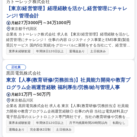
自社商材がメイン） 【任せる業務】複数の商材があるため、まずはそのう
カトーレック株式会社
ち１～２つの商材について担当いただきます。その後、徐々に担当商材を
【東京/経営管理】経理経験を活かし経営管理にチャレ
広げていきながら各領域・商材について理解を深め、ご活躍いただく想定
ンジ! 管理会計
です。 募集職種 【二卒歓迎】サポートエンジニア／脱炭素、エネルギー
27万3000円～34万1000円
月給
技術部 低温・磁気関連
東京都千代田区
企業名 カトーレック株式会社 求人名 【東京/経営管理】経理経験を活かし
経営管理にチャレンジ！ 仕事の内容 ロジスティクス事業とEMS事業(製造
受託サービス 国内5位実績)をグローバルに展開をする当社にて、経営管理
室長やロジ事業本部と協働しながら経営課題解決を推進いただきます。
業界未経験歓迎
年間休日120日以上
退職金あり
土日祝休み
【具体的な業務内容】 ●各店所及び各海外現法から提出される財務諸表等
の数字分析、とりまとめ ●ロジスティクス事業本部の各会議資料の作成、
とりまとめ ●ロジスティクス事業部の予算資料や月次報告資料などの雛形
正社員
作成 ●庶務業務（各会議の設定、会場準備等） 募集職種 【東京/経営管
黒田電気株式会社
理】経理経験を活かし経営管理にチャレンジ！
東京【人事(教育研修/労務担当)】社員能力開発や教育プ
ログラム企画運営経験 福利厚生/労務/給与管理人事
31万円～50万円
月給
東京都品川区
企業名 黒田電気株式会社 求人名 東京【人事(教育研修/労務担当)】社員能
力開発や教育プログラム企画運営経験◎ 仕事の内容 当社は電気材料及び
電子部品等のエレクトロニクス専門商社です。当社の教育研修や労務を中
心とした下記の人事業務をお任せします。 ■社内教育・研修の企画・実施
業界未経験歓迎
年間休日120日以上
月平均残業時間20時間以内
転勤なし
（各種階層別研修、ＯＪＴ支援、外部研修の選定、企画から費用調整、実
退職金あり
完全週休2日制
土日祝休み
施等）■人事育成施策の立案・推進 ■その他、人事制度や評価支援運用補