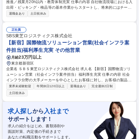
推進／残業月20h以内・教育体制充実 仕事の内容 自社物流現場における入
出荷・ピッキング・検品等の基本作業からスタートし、将来的にはチーム
リーダーとして現場管理や業務改善、メンバー育成、配送等の全体コント
退職金あり
土日祝休み
ロールをお任せします。 ■入荷・出荷作業、ピッキング、梱包、検品など
の現場基本業務 ■自社物流システムを活用した効率的なオペレーション運
用とデータ管理 ■現場の業務改善（カイゼン）提案およびプロセス最適化
正社員
■チームリーダーとしてのメンバー育成・マネジメントサポート ■調達・
SBS東芝ロジスティクス株式会社
受注から配送に至るロジスティクス全般のコントロール 募集職種 【越
【新宿】国際物流ソリューション営業(社会インフラ案
谷】物流管理／八幡ねじGの物流DX推進／残業月20h以内・教育体制充実
件担当)福利厚生充実 その他営業
23万円以上
月給
東京都新宿区
企業名 ＳＢＳ東芝ロジスティクス株式会社 求人名 【新宿】国際物流ソリ
ューション営業（社会インフラ案件担当）福利厚生充実 仕事の内容 社会
インフラ分野の大手メーカーを中心としたお客様に対し、お客様の製品特
性や事業環境を理解しながら、国際物流サービスの提案・運営支援を担当
業界未経験歓迎
年間休日120日以上
退職金あり
完全週休2日制
いただきます。 （変更の範囲：会社の指定する業務） お客様ごとに異な
土日祝休み
る物流課題に対し、国際輸送・国内輸送、倉庫保管、梱包改善などを組み
合わせた最適なロジスティクス提案を行っていただきます。 【やりがい】
荷主様との情報連携を行いながら、4PL事業者として社会インフラ事業に
求人探し
入社まで
から
貢献することと社会全体への貢献ができます。 また、新規業務の獲得や対
サポートします！
応、各種改善活動を通じて、自社事業の発展にも寄与できます。 募集職種
【新宿】国際物流ソリューション営業（社会インフラ案件担当）福利厚生
求人の紹介をはじめ、書類添削や
充実
面談対策、内定後の手続きまで
あなたの転職活動をサポートします。