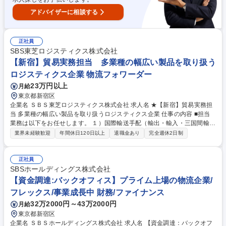
アドバイザーに相談する
正社員
SBS東芝ロジスティクス株式会社
【新宿】貿易実務担当 多業種の幅広い製品を取り扱う
ロジスティクス企業 物流フォワーダー
23万円以上
月給
東京都新宿区
企業名 ＳＢＳ東芝ロジスティクス株式会社 求人名 ★【新宿】貿易実務担
当 多業種の幅広い製品を取り扱うロジスティクス企業 仕事の内容 ■担当
業務は以下をお任せします。 １）国際輸送手配（輸出・輸入・三国間輸
送） ※NVOCC業務含む 協力会社及び船社からの見積取得及び内容精査、
業界未経験歓迎
年間休日120日以上
退職金あり
完全週休2日制
客先への見積提示、 Booking、納期調整、スケジュール管理、HBL/HAN
発行、現法とのやりとり、支払・請求関連等の輸送に関わる一連の業務
２）荷主からの問い合わせ対応、イレギュラー・トラブル対応 ３）当社他
正社員
部門との調整業務 募集職種 ★【新宿】貿易実務担当 多業種の幅広い製品
SBSホールディングス株式会社
を取り扱うロジスティクス企業
【資金調達:バックオフィス】プライム上場の物流企業/
フレックス/事業成長中 財務/ファイナンス
32万2000円～43万2000円
月給
東京都新宿区
企業名 ＳＢＳホールディングス株式会社 求人名 【資金調達：バックオフ