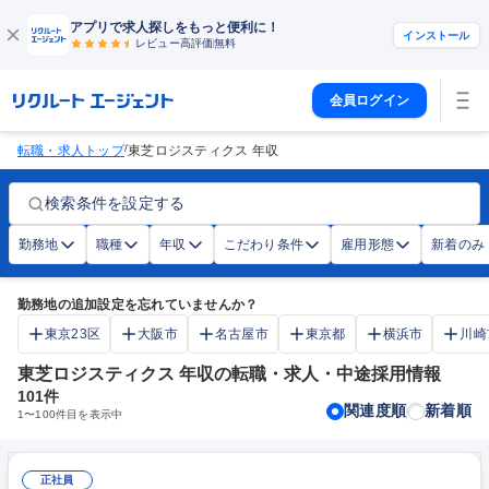
アプリで求人探しをもっと便利に！
インストール
レビュー高評価
無料
会員ログイン
/
転職・求人トップ
東芝ロジスティクス 年収
検索条件を設定する
勤務地
職種
年収
こだわり条件
雇用形態
新着のみ
勤務地の追加設定を忘れていませんか？
東京23区
大阪市
名古屋市
東京都
横浜市
川崎
東芝ロジスティクス 年収の転職・求人・中途採用情報
101
件
関連度順
新着順
1
〜
100
件目を表示中
正社員