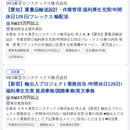
品質の製品優位性を活かしたソリューション提案 ■海外連携：独・瑞・中
SBS東芝ロジスティクス株式会社
などの海外工場と製品仕様や納期について英語での直接折衝 ■CRM活用：
【愛知】重量品輸送設計・作業管理 福利厚生充実/年間
データに基づく戦略的な営業立案・実行 募集職種 大阪【営業】年休130
休日126日/フレックス 輸配送
日/直行直帰OK/世界シェアNo.1の計測機器メーカー
23万円以上
月給
愛知県名古屋市西区
企業名 ＳＢＳ東芝ロジスティクス株式会社 求人名 ★【愛知】重量品輸送
設計・作業管理◎福利厚生充実/年間休日126日/フレックス 仕事の内容 発
電・変電プラントや公共施設に設置する発電機やタービン、変圧器といっ
たインデント品(重量品)の輸送・搬入・据付の現場管理をお任せします。
業界未経験歓迎
年間休日120日以上
退職金あり
完全週休2日制
※建物の改変を伴う業務は含みません 【具体的には】 ■設置場所(サイト)
土日祝休み
までの輸送・搬入・据付計画の概略検討。輸送手段や輸送ルート、必要な
機材の選定■輸送ルート上の障害となる箇所の確認。委託会社から上がる
データの評価■スケジュール、輸送ルート、車両走行軌跡、作業方法等を
正社員
示した搬入計画書作成■作業前会議（デザインレビュー）：輸送・搬入・
SBS東芝ロジスティクス株式会社
据付に関わる人員計画及び安全管理説明■輸送・搬入・据付作業の現場指
【新宿】輸出入プロジェクト業務担当 /年間休日126日/
導と安全管理 募集職種 ★【愛知】重量品輸送設計・作業管理◎福利厚生
福利厚生充実 貿易事務/国際事務/英文事務
充実/年間休日126日/フレックス
23万円以上
月給
東京都新宿区
企業名 ＳＢＳ東芝ロジスティクス株式会社 求人名 【新宿】輸出入プロジ
ェクト業務担当 ／年間休日126日／福利厚生充実 仕事の内容 ■輸出入プロ
ジェクト業務担当として下記業務をメインに担当いただきます■担当業
務：発電設備・変電設備といったプラント機器の国際間輸送に際し、ロジ
年間休日120日以上
退職金あり
完全週休2日制
設計プロジェクトロジマネジメントを行っていただきます。 重量は数トン