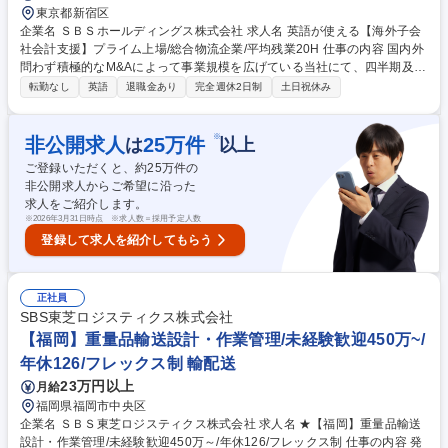
東京都新宿区
企業名 ＳＢＳホールディングス株式会社 求人名 英語が使える【海外子会
社会計支援】プライム上場/総合物流企業/平均残業20H 仕事の内容 国内外
問わず積極的なM&Aによって事業規模を広げている当社にて、四半期及び
期末の海外現地法人連結対応や月次分析などに携わっていただきます。海
転勤なし
英語
退職金あり
完全週休2日制
土日祝休み
外現地法人の会計監査など海外出張の可能性もございます。 【具体的に
は】 ■海外関連会社の月次分析や四半期及び期末連結決算対応 ■海外関連
会社の会計税務管理業務支援、国際税務対応（BEPS、移転価格等） ★財
※
非公開求人
25
万件
は
以上
務や経営分析・経営企画に携わるチャンスもあります。 変更の範囲：当社
ご登録いただくと、約
25
万件の
業務全般 募集職種 英語が使える【海外子会社会計支援】プライム上場/総
非公開求人からご希望に沿った
合物流企業/平均残業20H
求人をご紹介します。
※
2026年3月31日時点 ※求人数＝採用予定人数
登録して求人を紹介してもらう
正社員
SBS東芝ロジスティクス株式会社
【福岡】重量品輸送設計・作業管理/未経験歓迎450万~/
年休126/フレックス制 輸配送
23万円以上
月給
福岡県福岡市中央区
企業名 ＳＢＳ東芝ロジスティクス株式会社 求人名 ★【福岡】重量品輸送
設計・作業管理/未経験歓迎450万～/年休126/フレックス制 仕事の内容 発