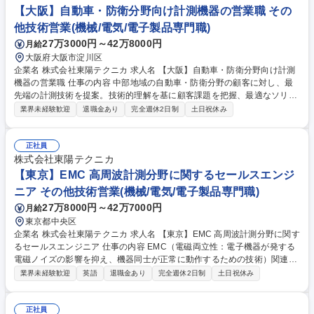
【大阪】自動車・防衛分野向け計測機器の営業職 その
他技術営業(機械/電気/電子製品専門職)
27万3000円～42万8000円
月給
大阪府大阪市淀川区
企業名 株式会社東陽テクニカ 求人名 【大阪】自動車・防衛分野向け計測
機器の営業職 仕事の内容 中部地域の自動車・防衛分野の顧客に対し、最
先端の計測技術を提案。技術的理解を基に顧客課題を把握、最適なソリュ
ーションを提供する営業活動をお任せします。メーカー担当としての販促
業界未経験歓迎
退職金あり
完全週休2日制
土日祝休み
支援も実施します。 顧客訪問を通じてニーズを把握し、最適な計測機器・
システムを提案していただきます。メーカー担当として他の営業に同行
し、特定商材のデモや技術説明を実施していただきます。 また、本社の製
正社員
品担当と連携し、複数機器を組み合わせたシステム提案もお任せします。
株式会社東陽テクニカ
市場分析や販促資料の作成にも携わっていただきます。 募集職種 【大
【東京】EMC 高周波計測分野に関するセールスエンジ
阪】自動車・防衛分野向け計測機器の営業職
ニア その他技術営業(機械/電気/電子製品専門職)
27万8000円～42万7000円
月給
東京都中央区
企業名 株式会社東陽テクニカ 求人名 【東京】EMC 高周波計測分野に関す
るセールスエンジニア 仕事の内容 EMC（電磁両立性：電子機器が発する
電磁ノイズの影響を抑え、機器同士が正常に動作するための技術）関連製
品の提案営業として、担当エリアの市場開拓および顧客対応を担っていた
業界未経験歓迎
英語
退職金あり
完全週休2日制
土日祝休み
だきます。 市場調査や新規開拓、製品提案、製品デモ、導入後フォローま
で一貫して担当し、メーカーや代理店と連携しながら顧客の課題解決に貢
献します。 【取扱製品例】 ・EMC自動測定システム https://www.toyo.co.
正社員