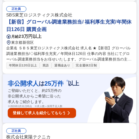
容】 ■梱包等の現場作業 ■見積作成、入札対応（案件獲得） ■業務日程、
時間計画の立案 ■業務遂行管理、納期管理 ■現場作業手順の改善活動 ■輸
正社員
配送依頼に対する車両の手配 責任者になると顧客折衝やスタッフマネジメ
SBS東芝ロジスティクス株式会社
ントが発生します。 ※国内外の展示会場における出張有（月半分程度）
【新宿】グローバル調達業務担当/ 福利厚生充実/年間休
募集職種 【美術品取扱業務】美術品輸取扱業務経験者募集/創業140年以上
日126日 購買企画
の事業安定性
23万円以上
月給
東京都新宿区
企業名 ＳＢＳ東芝ロジスティクス株式会社 求人名 ★【新宿】グローバル
調達業務担当/◇福利厚生充実／年間休日126日 仕事の内容 当社にてグロ
ーバル調達業務担当をお任せいたします。グローバル調達業務担当の主な
業務は下記になります。航空・クーリエ・海上・日本国内のドレージの年
年間休日120日以上
英語
退職金あり
完全週休2日制
間入札の一連の準備および契約締結までを実施します。 戦略の立案、想定
物流や要求事項の調査、戦略に基づいた協力先との運賃・条件交渉、契約
締結などが入札関連の主業務です。また入札以外でも新規ビジネス発生時
※
非公開求人
25
万件
は
以上
は顧客対応窓口(営業担当者・現法担当者)から情報収集の上、最適な提案
ご登録いただくと、約
25
万件の
ができるようヒアリングなどを行い協力先と最適な提案に向け運賃・条件
非公開求人からご希望に沿った
の交渉を行います。国際輸送に影響しうる世界情勢・ルール変更等、お客
求人をご紹介します。
様や社内へ情報発信を行うことも重要な役割です。 募集職種 ★【新宿】
※
2026年3月31日時点 ※求人数＝採用予定人数
グローバル調達業務担当/◇福利厚生充実／年間休日126日
登録して求人を紹介してもらう
正社員
株式会社東陽テクニカ