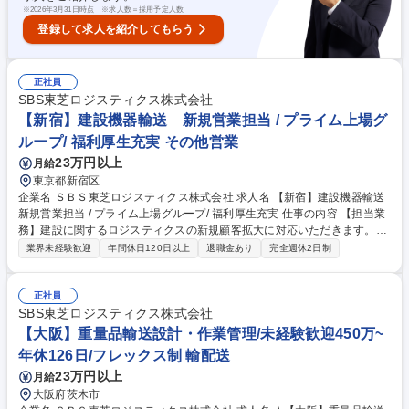
※
2026年3月31日時点 ※求人数＝採用予定人数
登録して求人を紹介してもらう
正社員
SBS東芝ロジスティクス株式会社
【新宿】建設機器輸送 新規営業担当 / プライム上場グ
ループ/ 福利厚生充実 その他営業
23万円以上
月給
東京都新宿区
企業名 ＳＢＳ東芝ロジスティクス株式会社 求人名 【新宿】建設機器輸送
新規営業担当 / プライム上場グループ/ 福利厚生充実 仕事の内容 【担当業
務】建設に関するロジスティクスの新規顧客拡大に対応いただきます。発
電機や変圧器等の重量品を取り扱うことで培ってきたノウハウを、建設と
業界未経験歓迎
年間休日120日以上
退職金あり
完全週休2日制
いう新たな分野へ展開し、新規顧客への営業活動を行います。 お客様視点
で営業活動を行うことをモットーに、関係性構築ならびに業務拡大を目指
します。 【職務詳細】建設現場で使用する資機材、機器等の輸送や搬入を
正社員
請け負うにあたり、全国の建設案件を元に、建設会社、商社、サプライヤ
SBS東芝ロジスティクス株式会社
ーを訪問。VOCの収集・分析。現地調査や輸送会社、関係各所と調整の
【大阪】重量品輸送設計・作業管理/未経験歓迎450万~
上、お客様へ提案。 ※変更の範囲：会社の指定する業務 募集職種 【新
年休126日/フレックス制 輸配送
宿】建設機器輸送 新規営業担当 / プライム上場グループ/ 福利厚生充実
23万円以上
月給
大阪府茨木市