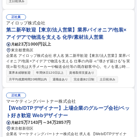
土日祝休み
るかを重要視しています。アナログ営業だけではなく、WEBやマーケティ
ングを活用した販売手法も1から学べるため営業だけでなく企画やマーケ
ティングのスキル開発が可能です。また海外メーカー製造元との連携～商
正社員
品選定～販売まで、広い範囲で経験が積めます。【環境】少人数なので風
アイロップ株式会社
通しが良く、仙台から九州まで担当するため月1回程度、宿泊を伴う出張
第二新卒歓迎【東京/法人営業】業界パイオニア/包装×
がございます。アポの外出は週2程度です。 募集職種 【「ペットフードN
アイデアで物流を支える 化学/素材法人営業
OW FRESH」営業担当】ペットは家族！第二新卒歓迎
23万1000円以上
月給
東京都豊島区
企業名 アイロップ株式会社 求人名 第二新卒歓迎【東京/法人営業】業界パ
イオニア/包装×アイデアで物流を支える 仕事の内容 ≪"壊さず届ける"を実
現≫取引先は大手メーカーや輸送会社等の既存顧客中心。モノを運ぶ時の
課題をヒアリングし壊さず届けるためにピッタリな包装資材や機器等を提
業界未経験歓迎
年間休日120日以上
資格取得支援あり
案。オーダーメイドで機器設計から携わることも！ 【業務】■運ぶ時の破
月平均残業時間20時間以内
退職金あり
完全週休2日制
土日祝休み
損や梱包にかかる手間等の課題ヒアリング■最適な包装資材や物流効率化
提案■包装容器等のオーダーメイド設計・開発提案【働き方】取引先から
の紹介等が中心で飛込・電話営業は一切無！発注作業等は事務メンバーが
正社員
フォローするため営業活動に専念可能◎残業は月2H程度と働きやすさ抜
マーケティングパートナー株式会社
群！【入社後】まずは数か月大阪本社にて業界・製品の知識を習得。その
【Web/DTPデザイナー】上場企業のグループ会社/ペッ
後東京でOJTを通じて業務に慣れていただきます。 募集職種 第二新卒歓
ト好き歓迎 Webデザイナー
迎【東京/法人営業】業界パイオニア/包装×アイデアで物流を支える
25万7143円～34万2857円
月給
東京都新宿区
企業名 マーケティングパートナー株式会社 求人名 【Web/DTPデザイナ