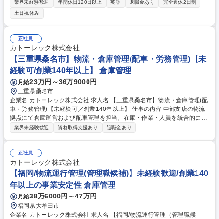
新卒の方を対象に、ネットワーク運用やDX（セキュリティ・3D映像・デ
業界未経験歓迎
年間休日120日以上
英語
退職金あり
完全週休2日制
ジタル放送）などICT基盤向けソリューション営業をご担当いただきま
土日祝休み
す。市場調査や顧客ヒアリングを通じて課題を把握し、製品提案からメー
カー折衝、社内連携まで主体的に担っていただきます。 募集職種 【理系×
第二新卒】セールスエンジニア（ICTソリューション）
正社員
カトーレック株式会社
【三重県桑名市】物流・倉庫管理(配車・労務管理)【未
経験可/創業140年以上】 倉庫管理
23万円～36万9000円
月給
三重県桑名市
企業名 カトーレック株式会社 求人名 【三重県桑名市】物流・倉庫管理(配
車・労務管理)【未経験可／創業140年以上】 仕事の内容 中部支店の物流
拠点にて倉庫運営および配車管理を担当。在庫・作業・人員を統合的に管
理し、生産性向上と配送効率最大化を目指します。現場理解からスター
業界未経験歓迎
資格取得支援あり
退職金あり
ト、将来的にはスタッフ管理や業務改善も担います。 ■大型長距離・2t冷
凍車の運行管理および配送計画立案 ■配車管理、配送データ作成、最適な
配車組みの実施 ■倉庫内作業の管理およびスタッフの労務管理 ■在庫管理
正社員
と入出荷オペレーションの統括 ■作業効率化・人員配置の見直し等の改善
カトーレック株式会社
活動 ■顧客との入出荷調整、アルバイトのシフト管理 募集職種 【三重県
【福岡/物流運行管理(管理職候補)】未経験歓迎/創業140
桑名市】物流・倉庫管理(配車・労務管理)【未経験可／創業140年以上】
年以上の事業安定性 倉庫管理
38万6000円～47万円
月給
福岡県大牟田市
企業名 カトーレック株式会社 求人名 【福岡/物流運行管理（管理職候