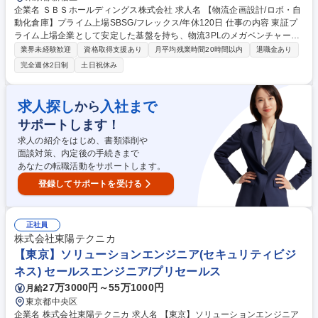
企業名 ＳＢＳホールディングス株式会社 求人名 【物流企画設計/ロボ・自
動化倉庫】プライム上場SBSG/フレックス/年休120日 仕事の内容 東証プ
ライム上場企業として安定した基盤を持ち、物流3PLのメガベンチャーと
して急成長を続けるSBSG。事業拡大に伴い、新たな「EC物流サービス」
業界未経験歓迎
資格取得支援あり
月平均残業時間20時間以内
退職金あり
の企画・開発を牽引していただけるメンバーを募集しています。 【このポ
完全週休2日制
土日祝休み
ジションの魅力】 ■最先端技術の活用：AIやロボティクスなどの高度技術
を駆使した活用設計に携われます。 ■一気通貫での経験：サービスの企画
から開発まで一連のプロセスに携わることができるため、技術者・プラン
求人探し
入社まで
から
ナーとして大きな経験を積めます。 ■安定×挑戦：プライム上場の安定し
サポートします！
た経営基盤の元で、ベンチャーマインドを持って新たな領域に挑戦できま
す。 募集職種 【物流企画設計/ロボ・自動化倉庫】プライム上場SBSG/フ
求人の紹介をはじめ、書類添削や
レックス/年休120日
面談対策、内定後の手続きまで
あなたの転職活動をサポートします。
登録してサポートを受ける
正社員
株式会社東陽テクニカ
【東京】ソリューションエンジニア(セキュリティビジ
ネス) セールスエンジニア/プリセールス
27万3000円～55万1000円
月給
東京都中央区
企業名 株式会社東陽テクニカ 求人名 【東京】ソリューションエンジニア