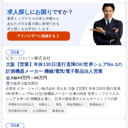
ミュニケーション対応） ■新拠点立ち上げ時のネットワーク企画、設計、
構築、IT支援対応 ■PC含むIT機器手配、資産管理 ■ITサポート対応（問い
求人探し
お困り
に
ですか？
合わせ一次対応／二次対応、相談、ソリューション提案） ※月に数回、拠
業界トップクラスの求人件数から
点への外出の可能性あり 募集職種 【社内SE/ヘルプデスク・キッティン
あなたの力を最大限に発揮できる
グ】在宅/フレックス/プライム上場/残業15h
求人探しをお手伝いします。
アドバイザーに相談する
正社員
ビカ・ジャパン株式会社
大阪【営業】年休130日/直行直帰OK/世界シェアNo.1の
計測機器メーカー 機械/電気/電子製品法人営業
44万円～66万円
月給
大阪府大阪市西区
企業名 ビカ・ジャパン株式会社 求人名 大阪【営業】年休130日/直行直帰
OK/世界シェアNo.1の計測機器メーカー 仕事の内容 世界トップクラスの
シェアを持つ計測機器を通じ、日本の製造業やエネルギーインフラの課題
を解決することがミッションです。◎海外工場と連携し、最適な製品を届
年間休日120日以上
転勤なし
英語
時短勤務あり
退職金あり
ける「技術×営業」のハイブリッドなプロとして、 裁量を持って活躍いた
完全週休2日制
土日祝休み
服装自由
だけます。 【業務詳細】■受発注活動：引合書の入手、技術仕様・図面確
認、見積作成、受注対応 ■顧客対応：大手重工・食品・製薬メーカー等へ
の価格交渉、納期調整、品質対応 ■提案営業：顧客の課題に対し、ドイツ
正社員