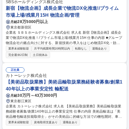
デモンストレーションの実施 ・海外等メーカーとの調整、販売代理店との
SBSホールディングス株式会社
関係強化 【教育体制】取引メーカーのトレーニング受講(海外出張・リモ
新宿【物流企画】成長企業で物流DX化推進!/プライム
ート)や社内勉強会など支援体制が充実しています。 募集職種 【大阪】セ
市場上場/残業月15H 物流企画/管理
ールスエンジニア(EMC高周波計測分野)
28万5000円以上
月給
東京都新宿区
企業名 ＳＢＳホールディングス株式会社 求人名 新宿【物流企画】成長企
業で物流DX化推進！/プライム市場上場/残業月15H 仕事の内容 ■グループ
物流会社の拠点向けに対する、新規技術の導入をはじめ物流DX化・効率
化の推進をお任せします。【詳細】■グループ内物流現場の改善に関する
業界未経験歓迎
月平均残業時間20時間以内
転勤なし
退職金あり
支援業務（業務設計、稼働、改善実施、など）■省力省人化技術 （物流ロ
完全週休2日制
土日祝休み
ボット/自動運転/マテハン機器等）の活用に関する企画/推進業務（選定/評
価、開発/業務設計、導入/評価、など）【キャリアパス】■物流現場の業務
改善や新規営業案件の現状調査や業務設計など、基本業務を通じて当社の
正社員
企業特性や企画部門の仕事に慣れて頂きます。その後、ロボティクスなど
カトーレック株式会社
省力省人化技術に関わって頂きながら最新テクノロジーの知見や経験を積
【美術品取扱業務】美術品輸取扱業務経験者募集/創業1
み、徐々に大きなプロジェクトにシフトいただきます。 募集職種 新宿
40年以上の事業安定性 輸配送
【物流企画】成長企業で物流DX化推進！/プライム市場上場/残業月15H
30万円～43万3000円
月給
東京都江東区
企業名 カトーレック株式会社 求人名 【美術品取扱業務】美術品輸取扱業
務経験者募集/創業140年以上の事業安定性 仕事の内容 美術品輸送は「美
術品梱包輸送技能取得士」がその美術品に的確な方法での梱包開封、車載
固定・展示撤去対応を行います。美術館、博物館等での梱包・輸配送から
業界未経験歓迎
資格取得支援あり
退職金あり
展覧会場での撤収、返却まで一貫して対応いただきます 【具体的な業務内