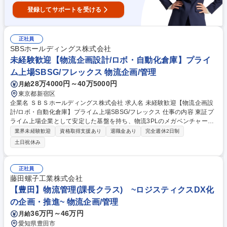
登録してサポートを受ける
正社員
SBSホールディングス株式会社
未経験歓迎【物流企画設計/ロボ・自動化倉庫】プライ
ム上場SBSG/フレックス 物流企画/管理
28万4000円～40万5000円
月給
東京都新宿区
企業名 ＳＢＳホールディングス株式会社 求人名 未経験歓迎【物流企画設
計/ロボ・自動化倉庫】プライム上場SBSG/フレックス 仕事の内容 東証プ
ライム上場企業として安定した基盤を持ち、物流3PLのメガベンチャーと
して急成長を続けるSBSG。AIやロボの高度な最先端技術を駆使し、次世
業界未経験歓迎
資格取得支援あり
退職金あり
完全週休2日制
代の物流インフラデザインするコアメンバーを募集いたします。 【このポ
土日祝休み
ジションの魅力】 ■最先端技術の活用：AIやロボティクスなどの高度技術
を駆使した活用設計に携われます。 ■一気通貫での経験：サービスの企画
から開発まで一連のプロセスに携わることができるため、技術者・プラン
正社員
ナーとして大きな経験を積めます。 ■安定×挑戦：プライム上場の安定し
藤田螺子工業株式会社
た経営基盤の元で、ベンチャーマインドを持って新たな領域に挑戦できま
【豊田】物流管理(課長クラス) ~ロジスティクスDX化
す。 募集職種 未経験歓迎【物流企画設計/ロボ・自動化倉庫】プライム上
の企画・推進~ 物流企画/管理
場SBSG/フレックス
36万円～46万円
月給
愛知県豊田市