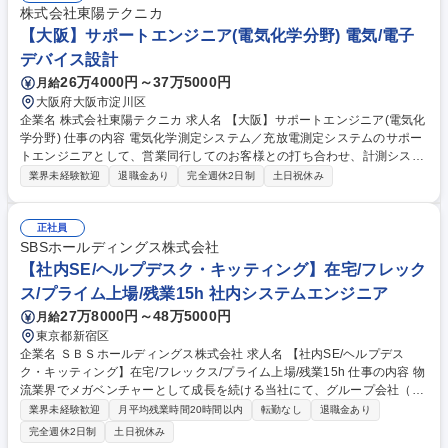
jp/emc/products/list/contents_type=150 ・EMIテストレシーバ https://ww
株式会社東陽テクニカ
w.toyo.co.jp/emc/products/list/contents_type=152 募集職種 【東京】EMC
【大阪】サポートエンジニア(電気化学分野) 電気/電子
高周波計測分野に関するセールスエンジニア
デバイス設計
26万4000円～37万5000円
月給
大阪府大阪市淀川区
企業名 株式会社東陽テクニカ 求人名 【大阪】サポートエンジニア(電気化
学分野) 仕事の内容 電気化学測定システム／充放電測定システムのサポー
トエンジニアとして、営業同行してのお客様との打ち合わせ、計測システ
ムの検討および設計～アフターサポートまで、一貫してご担当頂きます。
業界未経験歓迎
退職金あり
完全週休2日制
土日祝休み
主な業務として「システム構築業務」「製品サポート業務」があります。
【システム構築】営業部が獲得した案件に対し、最適な計測ソリューショ
ンを構築し、提供。【製品サポート】不具合発生時の原因調査、製品機能
正社員
調査、法令確認、取扱説明書の作成など。海外メーカーとコミュニケーシ
SBSホールディングス株式会社
ョンを要する業務や、アプリケーションエンジニアとしてお客様が測定し
【社内SE/ヘルプデスク・キッティング】在宅/フレック
た結果に対してのコンサルティング業務などもございます。 募集職種
ス/プライム上場/残業15h 社内システムエンジニア
【大阪】サポートエンジニア(電気化学分野)
27万8000円～48万5000円
月給
東京都新宿区
企業名 ＳＢＳホールディングス株式会社 求人名 【社内SE/ヘルプデス
ク・キッティング】在宅/フレックス/プライム上場/残業15h 仕事の内容 物
流業界でメガベンチャーとして成長を続ける当社にて、グループ会社（1
社）のITインフラのサポート業務をお任せいたします。積極的なM&Aを活
業界未経験歓迎
月平均残業時間20時間以内
転勤なし
退職金あり
用し事業拡大を図っており、売り上げ拡大中です。 【具体的な業務】 ■各
完全週休2日制
土日祝休み
種ITツール導入における検証～展開～定着の推進（利用部門との円滑なコ