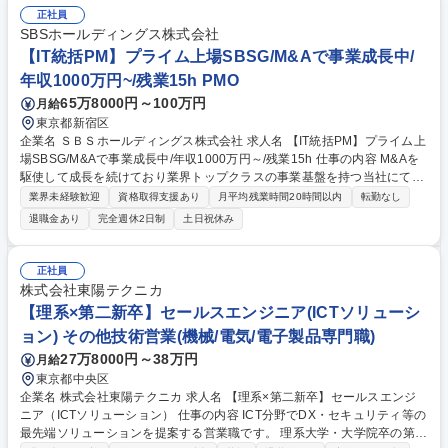
正社員
SBSホールディングス株式会社
【IT統括PM】プライム上場SBSG/M&Aで事業成長中/
年収1000万円~/残業15h PMO
65万8000円～100万円
月給
東京都新宿区
企業名 ＳＢＳホールディングス株式会社 求人名 【IT統括PM】プライム上
場SBSG/M&Aで事業成長中/年収1000万円～/残業15h 仕事の内容 M&Aを
駆使して成長を続けており業界トップクラスの事業基盤を持つ当社にて、
M&A案件におけるIT領域の全体統括をお任せいたします。豊富なPM経験
業界未経験歓迎
資格取得支援あり
月平均残業時間20時間以内
転勤なし
と育成スキルを活かし、事業の統合と成長をリードいただきます。 【【主
退職金あり
完全週休2日制
土日祝休み
な業務】■M&A案件におけるIT領域（複数分科会）の進捗・課題管理の全
体統括 └管理会計、人事管理、倉庫管理、物流システム、ネットワーク、
インフラ基盤、グループウェアなど ■M&A対象会社のIT領域の情報を収集
正社員
し、弊グループへの統合方針作成・計画作成とエスカレーション ■進捗停
株式会社東陽テクニカ
滞や論点が錯綜している領域に対する、適切な指示出し・是正 ■買収先企
【理系×第二新卒】セールスエンジニア(ICTソリューシ
業・関係会社との調整における、IT観点での説明・折衝支援 募集職種 【IT
ョン) その他技術営業(機械/電気/電子製品専門職)
統括PM】プライム上場SBSG/M&Aで事業成長中/年収1000万円～/残業15
h
27万8000円～38万円
月給
東京都中央区
企業名 株式会社東陽テクニカ 求人名 【理系×第二新卒】セールスエンジ
ニア（ICTソリューション） 仕事の内容 ICT分野でDX・セキュリティ等の
最先端ソリューションを提案する営業職です。 理系大学・大学院卒の第二