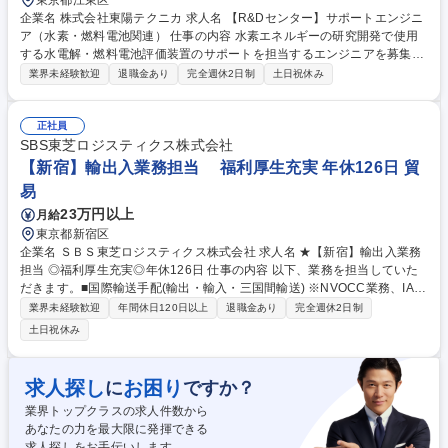
東京都江東区
企業名 株式会社東陽テクニカ 求人名 【R&Dセンター】サポートエンジニ
ア（水素・燃料電池関連） 仕事の内容 水素エネルギーの研究開発で使用
する水電解・燃料電池評価装置のサポートを担当するエンジニアを募集い
たします。評価システムの設計・開発・サポート業務をお任せします。 現
業界未経験歓迎
退職金あり
完全週休2日制
土日祝休み
在、脱炭素社会に向けた水素エネルギー利用のため、水素生成・燃料電池
発電の研究開発が活発に行われています。 当社の製品は、それらの分野で
使用する部材を評価する装置を設計開発し販売しています。お客様は、材
正社員
料メーカーや自動車メーカー、大学等の研究機関になります。 募集職種
SBS東芝ロジスティクス株式会社
【R&Dセンター】サポートエンジニア（水素・燃料電池関連）
【新宿】輸出入業務担当 福利厚生充実 年休126日 貿
易
23万円以上
月給
東京都新宿区
企業名 ＳＢＳ東芝ロジスティクス株式会社 求人名 ★【新宿】輸出入業務
担当 ◎福利厚生充実◎年休126日 仕事の内容 以下、業務を担当していた
だきます。■国際輸送手配(輸出・輸入・三国間輸送) ※NVOCC業務、IATA
業務含む協力会社及び船社からの見積取得及び内容精査、客先への見積提
業界未経験歓迎
年間休日120日以上
退職金あり
完全週休2日制
示 Booking、納期調整、スケジュール管理、HB/Lおよび Arrival notice発
土日祝休み
行、現法との出荷調整、支払・請求関連等の輸送に関わる一連の業務 ■荷
主からの問い合わせ対応、イレギュラー・トラブル対応 ■当社営業部門と
の連携による新規顧客開拓、お客様にとって最善な物流サービスの提案、
求人探し
お困り
に
ですか？
ロジスキーム構築、効率改善アイテムの発掘活動等） ※変更の範囲：会社
業界トップクラスの求人件数から
の指定する業務 募集職種 ★【新宿】輸出入業務担当 ◎福利厚生充実◎年
あなたの力を最大限に発揮できる
休126日
求人探しをお手伝いします。