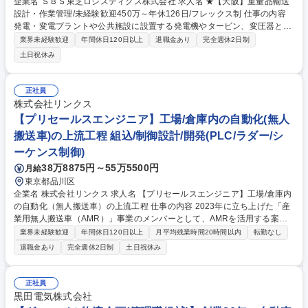
企業名 ＳＢＳ東芝ロジスティクス株式会社 求人名 ★【大阪】重量品輸送
設計・作業管理/未経験歓迎450万～年休126日/フレックス制 仕事の内容
発電・変電プラントや公共施設に設置する発電機やタービン、変圧器とい
ったインデント品(重量品)の輸送・搬入・据付の現場管理をお任せしま
業界未経験歓迎
年間休日120日以上
退職金あり
完全週休2日制
す。 ※建物の改変を伴う業務は含みません 【具体的には】 ■設置場所(サ
土日祝休み
イト)までの輸送・搬入・据付計画の概略検討。輸送手段や輸送ルート、
必要な機材の選定■輸送ルート上の障害となる箇所の確認。委託会社から
上がるデータの評価■スケジュール、輸送ルート、車両走行軌跡、作業方
正社員
法等を示した搬入計画書作成■作業前会議（デザインレビュー）：輸送・
株式会社リンクス
搬入・据付に関わる人員計画及び安全管理説明■輸送・搬入・据付作業の
【プリセールスエンジニア】工場/倉庫内の自動化(無人
現場指導と安全管理 募集職種 ★【大阪】重量品輸送設計・作業管理/未経
搬送車)の上流工程 組込/制御設計/開発(PLC/ラダー/シ
験歓迎450万～年休126日/フレックス制
ーケンス制御)
38万8875円～55万5500円
月給
東京都品川区
企業名 株式会社リンクス 求人名 【プリセールスエンジニア】工場/倉庫内
の自動化（無人搬送車）の上流工程 仕事の内容 2023年に立ち上げた「産
業用無人搬送車（AMR）」事業のメンバーとして、AMRを活用する案件
の、要件定義、仕様策定、プロジェクト推進、現地導入までを手掛けるポ
業界未経験歓迎
年間休日120日以上
月平均残業時間20時間以内
転勤なし
ジションをお任せいたします。 【顧客提案】■AMR受注・導入に向けた顧
退職金あり
完全週休2日制
土日祝休み
客現場課題の把握■AMR導入プロジェクトの顧客提案書の作成、および、
提案（AMRの走行ルート設計、シミュレーションによるAMR導入台数試
算などを含む） 【プロジェクト管理】■プロジェクトスケジュールの立案/
正社員
管理■社内外のステークホルダー (製品の開発元、システムインテグレータ
黒田電気株式会社
ーなど) の巻き込み 募集職種 【プリセールスエンジニア】工場/倉庫内の