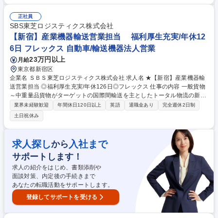
のものから数千トンのものまで、幅広く取り扱っております。安全・確実
に運ぶため、さまざまな関係各所と連携を取り、業務を遂行します。■職
正社員
務詳細：工場で製造された製品を設置場所（サイト）まで運ぶために、顧
SBS東芝ロジスティクス株式会社
客や船社等と条件を調整し、輸送手段や輸送ルート、必要な作業員数や機
【新宿】産業機器輸送営業担当 福利厚生充実/年休12
材の選定をし、作業計画書を作成します。 ※変更の範囲：会社の指定する
6日 フレックス 自動車/輸送機器法人営業
業務 募集職種 【新宿】輸出入プロジェクト業務担当 ／年間休日126日／
23万円以上
月給
福利厚生充実
東京都新宿区
企業名 ＳＢＳ東芝ロジスティクス株式会社 求人名 ★【新宿】産業機器輸
送営業担当 ◎福利厚生充実/年休126日◎フレックス 仕事の内容 一般貨物
～中重量品貨物がターゲットの国際間輸送を主としたトータル物流の新規
営業および既存顧客担当営業をお任せします。 【職務詳細】 ・組織とし
業界未経験歓迎
年間休日120日以上
英語
退職金あり
完全週休2日制
て営業活動を行っていきます。 ・新規顧客獲得に向け営業を初めとしたロ
土日祝休み
ジ設計対応を行います。 （各国現法、航空/海上フォワーダー・船社、国
内業者等、関連各所との連携及び見積り書の作成から顧客提案。顧客フォ
ロー等） ・既存顧客の業拡に向けた提案をしていただきます。 募集職種
求人探し
入社まで
から
★【新宿】産業機器輸送営業担当 ◎福利厚生充実/年休126日◎フレックス
サポートします！
求人の紹介をはじめ、書類添削や
面談対策、内定後の手続きまで
あなたの転職活動をサポートします。
登録してサポートを受ける