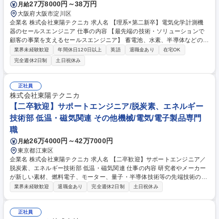
27万8000円～38万円
月給
大阪府大阪市淀川区
企業名 株式会社東陽テクニカ 求人名 【理系×第二新卒】電気化学計測機
器のセールスエンジニア 仕事の内容 【最先端の技術・ソリューションで
顧客の事業を支えるセールスエンジニア】 蓄電池、水素、半導体などの研
究開発において「はかる技術」の最先端ソリューションを顧客に提供して
業界未経験歓迎
年間休日120日以上
英語
退職金あり
在宅OK
います。 理系大学・大学院卒の第二新卒の方を対象に、蓄電池・水素・半
完全週休2日制
土日祝休み
導体などの最先端分野における研究開発向け計測ソリューションの技術営
業を担当していただきます。自動車・電池・材料メーカーや大学研究機関
へ製品紹介、見積作成、デモ測定、納品、取扱説明まで主体的に実施して
正社員
いただきます。 募集職種 【理系×第二新卒】電気化学計測機器のセールス
株式会社東陽テクニカ
エンジニア
【二卒歓迎】サポートエンジニア/脱炭素、エネルギー
技術部 低温・磁気関連 その他機械/電気/電子製品専門
職
26万4000円～42万7000円
月給
東京都江東区
企業名 株式会社東陽テクニカ 求人名 【二卒歓迎】サポートエンジニア／
脱炭素、エネルギー技術部 低温・磁気関連 仕事の内容 研究者やメーカー
が新しい素材、燃料電子、モーター、量子・半導体技術等の先端技術の開
発において、その成果や性能を正しく評価するための「測定インフラ」を
業界未経験歓迎
退職金あり
完全週休2日制
土日祝休み
支えるサポートエンジニア業務を担当いただきます。 【主な顧客】大学・
研究機関や、メーカーのR&D領域 【扱う商材】温度コントローラ、テス
ラメータ、ロックインアンプ、クライオスタット等（Lake Shore社や、
正社員