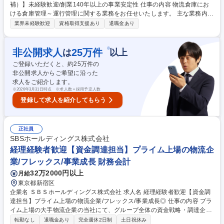
補）】未経験歓迎/創業140年以上の事業安定性 仕事の内容 物流倉庫にお
ける倉庫管理～運行管理に関する業務をお任せいたします。 主な業務内容
は下記の通りです。 ■倉庫管理作業および作業スタッフの管理(業務および
業界未経験歓迎
資格取得支援あり
退職金あり
労働時間等) ■業務日程/時間計画の調整 ■お客様との入出荷の打ち合わせ ■
作業品質管理 ■輸送業者の車両手配 など ※配車管理は無し（提携先等に
車両の依頼を主としている為） 募集職種 【福岡/物流運行管理（管理職候
※
非公開求人
25
万件
は
以上
補）】未経験歓迎/創業140年以上の事業安定性
ご登録いただくと、約
25
万件の
非公開求人からご希望に沿った
求人をご紹介します。
※
2026年3月31日時点 ※求人数＝採用予定人数
登録して求人を紹介してもらう
正社員
SBSホールディングス株式会社
経理経験者歓迎【資金調達担当】プライム上場の物流企
業/フレックス/事業成長 財務会計
32万2000円以上
月給
東京都新宿区
企業名 ＳＢＳホールディングス株式会社 求人名 経理経験者歓迎【資金調
達担当】プライム上場の物流企業/フレックス/事業成長◎ 仕事の内容 プラ
イム上場の大手物流企業の当社にて、グループ全体の資金戦略・調達企画
をお任せします。経理経験を活かしながら、財務諸表の数字を起点に経営
転勤なし
退職金あり
完全週休2日制
土日祝休み