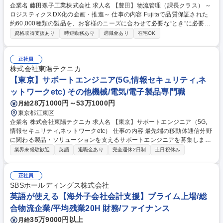
企業名 藤田螺子工業株式会社 求人名 【豊田】物流管理（課長クラス） ～
ロジスティクスDX化の企画・推進～ 仕事の内容 Fujitaで品質保証された
約60,000種類の製品を、お客様のニーズに合わせて必要な“とき”に必要
な“量”を遅延なく納品出来る適正在庫の維持管理をDX化するべく、課長職
資格取得支援あり
時短勤務あり
退職金あり
在宅OK
としてプロジェクトの実務推進を担当。 【詳細】当社では「生産管理」と
呼び、在庫管理、納期調整、出荷等を担当する中で多品種に渡る製品の在
庫適正化や物流効率化を図るため、ロジスティクスのDX化を推進してお
正社員
ります。在庫の持ちすぎ問題や作業効率改善のため、これまでの経験を活
株式会社東陽テクニカ
かして、当社ロジスティクスの「カイゼン」を推進いただける方を募集。
【東京】サポートエンジニア(5G,情報セキュリティ,ネ
募集職種 【豊田】物流管理（課長クラス） ～ロジスティクスDX化の企
ットワークetc) その他機械/電気/電子製品専門職
画・推進～
28万1000円～53万1000円
月給
東京都江東区
企業名 株式会社東陽テクニカ 求人名 【東京】サポートエンジニア（5G,
情報セキュリティ,ネットワークetc） 仕事の内容 最先端の移動体通信分野
に関わる製品・ソリューションを支えるサポートエンジニアを募集しま
す。「技術が好き」「より上流から価値を提供したい」そんなエンジニア
業界未経験歓迎
英語
退職金あり
完全週休2日制
土日祝休み
にとって、長期的に成長できるフィールドです。 【主な顧客】大手通信キ
ャリア、通信機器メーカー、企業の情報システム部門様等 【業務内容の
例】 ■事業拡大に向けた新規ソリューション/製品/技術の企画・検討・技
正社員
術評価■海外メーカーとの技術連携（海外メーカーと協力し、課題解決や
SBSホールディングス株式会社
改善提案の実施）■プリセールス/アフターセールス業務 募集職種 【東
英語が使える【海外子会社会計支援】プライム上場/総
京】サポートエンジニア（5G,情報セキュリティ,ネットワークetc）
合物流企業/平均残業20H 財務/ファイナンス
35万9000円以上
月給