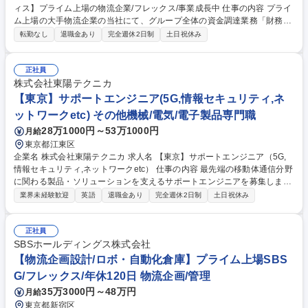
ィス】プライム上場の物流企業/フレックス/事業成長中 仕事の内容 プライ
ム上場の大手物流企業の当社にて、グループ全体の資金調達業務「財務戦
略や資金計画の策定」をメインでお任せいたします。また、IRや事業戦略
転勤なし
退職金あり
完全週休2日制
土日祝休み
と連動した財務施策の立案・推進を期待しています。 入社直後はIR資料作
成からご担当いただきます。徐々に調達方法の選定や、事業計画に基づく
戦略策定をお任せいたします。金融機関との渉外は別に担当者がいます
正社員
が、ゆくゆくそのポジションにも携わることが可能です。 【業務スタイ
株式会社東陽テクニカ
ル】■フレックス可 ■月平均残業時間：20h（決算期は30～40hの場合も
【東京】サポートエンジニア(5G,情報セキュリティ,ネ
有） 【キャリアアップ可能】将来的にはM&Aやより大規模の案件を担当
ットワークetc) その他機械/電気/電子製品専門職
いただき、前線で会社の成長に携わることができます。 募集職種 【資金
28万1000円～53万1000円
月給
調達：バックオフィス】プライム上場の物流企業/フレックス/事業成長中
東京都江東区
企業名 株式会社東陽テクニカ 求人名 【東京】サポートエンジニア（5G,
情報セキュリティ,ネットワークetc） 仕事の内容 最先端の移動体通信分野
に関わる製品・ソリューションを支えるサポートエンジニアを募集しま
す。「技術が好き」「より上流から価値を提供したい」そんなエンジニア
業界未経験歓迎
英語
退職金あり
完全週休2日制
土日祝休み
にとって、長期的に成長できるフィールドです。 【主な顧客】 大手通信
キャリア、通信機器メーカー、企業の情報システム部門様等 【業務につい
て】 無線通信、機器に関するエンジニアとしてWi-Fi・5G等の最先端通信
正社員
分野を扱います。マネジメント経験のある方は、メンバー層の育成にも寄
SBSホールディングス株式会社
与いただき、組織をけん引いただきたいと考えております。 募集職種
【物流企画設計/ロボ・自動化倉庫】プライム上場SBS
【東京】サポートエンジニア（5G,情報セキュリティ,ネットワークetc）
G/フレックス/年休120日 物流企画/管理
35万3000円～48万円
月給
東京都新宿区