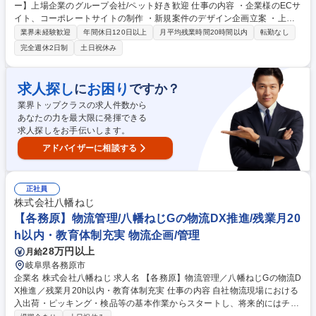
ー】上場企業のグループ会社/ペット好き歓迎 仕事の内容 ・企業様のECサ
イト、コーポレートサイトの制作 ・新規案件のデザイン企画立案 ・上記
に付随する顧客・社内打ち合わせ ・DTP制作業務（ポスター・POP・リ
業界未経験歓迎
年間休日120日以上
月平均残業時間20時間以内
転勤なし
ーフレット・フライヤー・カタログ類） ・クライアントサイトの更新・運
完全週休2日制
土日祝休み
用業務（ビジュアル・バナー制作など） 【キャリアパス】Webディレク
ターとしてプロジェクトマネジメント方面へのステップアップの他、アー
ト／システムディレクターとしての専門職としてのキャリアパスもござい
求人探し
お困り
に
ですか？
ます。 募集職種 【Web/DTPデザイナー】上場企業のグループ会社/ペット
業界トップクラスの求人件数から
好き歓迎
あなたの力を最大限に発揮できる
求人探しをお手伝いします。
アドバイザーに相談する
正社員
株式会社八幡ねじ
【各務原】物流管理/八幡ねじGの物流DX推進/残業月20
h以内・教育体制充実 物流企画/管理
28万円以上
月給
岐阜県各務原市
企業名 株式会社八幡ねじ 求人名 【各務原】物流管理／八幡ねじGの物流D
X推進／残業月20h以内・教育体制充実 仕事の内容 自社物流現場における
入出荷・ピッキング・検品等の基本作業からスタートし、将来的にはチー