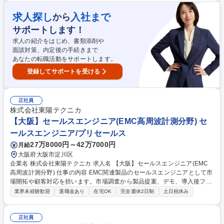
助 ■人事課全体の予実管理 ■労務管理業務 ※まずは教育研修を中心にご担
当頂きますが、ご経験やご希望に応じて労務管理・制度設計等、幅広い人
求人探し
入社まで
から
事業務にも携わって頂く可能性があります 募集職種 東京【人事(教育研修/
サポートします！
労務担当)】社員能力開発や教育プログラム企画運営経験◎
求人の紹介をはじめ、書類添削や
面談対策、内定後の手続きまで
あなたの転職活動をサポートします。
登録してサポートを受ける
正社員
株式会社東陽テクニカ
【大阪】セールスエンジニア(EMC高周波計測分野) セ
ールスエンジニア/プリセールス
27万8000円～42万7000円
月給
大阪府大阪市淀川区
企業名 株式会社東陽テクニカ 求人名 【大阪】セールスエンジニア(EMC
高周波計測分野) 仕事の内容 EMC関連製品のセールスエンジニアとして市
場開拓や顧客対応を担います。市場調査から製品提案、デモ、導入後フォ
ローまで一貫して担当し、「技術力×営業力」でメーカー等の課題解決に
業界未経験歓迎
退職金あり
在宅OK
完全週休2日制
土日祝休み
貢献する仕事です。 【具体的には】自動車・電機メーカーや研究機関に対
し、EMC自動測定システム等の提案営業を行います。 ・市場調査、マー
ケット分析、新規・既存顧客への提案 ・製品紹介、プレゼンテーション、
正社員