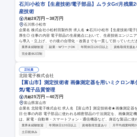
石川/小松市【生産技術/電子部品】ムラタGr/月残業20
産技術
28万円～38万円
月給
石川県小松市
企業名 株式会社小松村田製作所 求人名 ★石川/小松市【生産技術/電子部品】ムラタGr/月残業20h/年休123日/福利
厚生◎ 仕事の内容 電子部品の生産拠点において、生産技術エンジニアとして、生産設備の仕様企画・構想段階か
ら導入・立上げ、その後の合理化・改善までを一貫して担っていただ
性・品質・コスト を見据えた設備戦略の立案のもと、設備メーカーや社内の製造技術・製造部門と連携しなが
業界未経験歓迎
副業・WワークOK
年間休日120日以上
資格取得支援あ
ら、最適な生産ラインを形にしていくことが期待されるポジションで
完全週休2日制
画・合理化・導入業務■社内外との調整・情報共有など【取扱製品】通信モジュー
ジュール、高周波デバイス、電源モジュール、RFIDデバイスなど 募集職種 ★石川/小松市【生産技術/電子部品】
ムラタGr/月残業20h/年休123日/福利厚生◎
正社員
北陸電子株式会社
【富山市】測定技術者 画像測定器を用いミクロン単位
気/電子品質管理
25万円～40万円
月給
富山県富山市
企業名 北陸電子株式会社 求人名 【富山市】測定技術者★画像測定器を用いミクロン単位の品質を支える/年休124
日 仕事の内容 電子部品に使われる精密部品の寸法測定を、画像測定機を用いて担当いただきます。当社の製品
は、家電・自動車・スマートフォン・通信機器など、身近な製品に使われる電
は】キーエンス製「LM-X」・OGP製「ZIP」を使用した画像測定プ
業界未経験歓迎
年間休日120日以上
資格取得支援あり
月平均残業時間2
測定/新製品の測定方法に関する技術部門との打合せ/測定データの作
土日祝休み
から技術部門と連携し、最適な測定方法を検討することで、品質づく