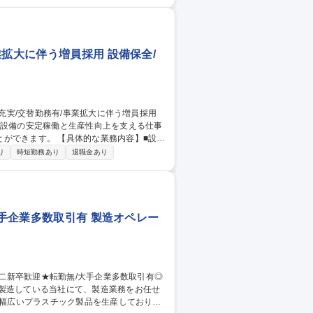
市】測定技術者
業拡大に伴う増員採用 設備保全/
、設備の安定稼働と生産性向上を支える仕事
的な業務内容】■設備
換、オーバーホールなどの計画保全■設備
り
時短勤務あり
退職金あり
活動■設備メーカーとの調整、工事立会い■
ボ、ロボット等の点検・トラブル対応■保全
大手企業多数取引有 製造オペレー
を製造している当社にて、製造業務をお任せ