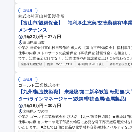
ラムの作成や改善にも携わり、自身の経験や技術を存分に発揮できる環境です。 募集職種 【富山
★画像測定器を用いミクロン単位の品質を支える/年休124日
正社員
株式会社富山村田製作所
【富山市/設備保全】 福利厚生充実/交替勤務有/事
メンテナンス
22万円～27万円
月給
富山県富山市
企業名 株式会社富山村田製作所 求人名 【富山市/設備保全】 福利厚生充実/交替勤務有/事業拡大に伴う増員採用
仕事の内容 メトロサークの設備保全（事後保全 計画保全）を担当し
です。設備保全だけでなく、設備改善や新規設備立上げにも携わることができます。 【具体
トラブル発生時の故障診断、復旧対応（事後保全）■定期点検、部品交
業界未経験歓迎
副業・WワークOK
年間休日120日以上
資格取得支援あ
の維持管理および予防保全活動■設備改善による故障低減、生産性向上
新規設備の立上げおよび既存設備の改造対応■PLC、センサー、サー
データの分析による再発防止活動 ※建物の改変を伴う業務は含まない 募集職種 【富山市/設備保全】 福利厚生充
正社員
実/交替勤務有/事業拡大に伴う増員採用
ゴールド工業株式会社
【九州/製造技術職】 未経験/第二新卒歓迎 転勤無/
ター/ラインマネージャー(鉄鋼/非鉄金属/金属製品)
19万円～30万円
月給
宮崎県えびの市
企業名 ゴールド工業株式会社 求人名 【九州/製造技術職】★未経験/第二新卒歓迎★転勤無/大手企業多数取引有◎
仕事の内容 センサーや電子部品の輸送に必要な電子部品搬送用資材
いたします。 ■当社では他に食品や化学材料容器/教材/ノベルティなど幅広いプラスチック製品を生産しておりま