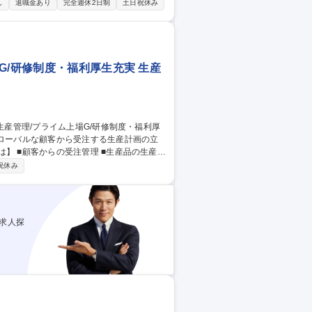
作業 ■製造設備および関連設備の点検・保守
し
退職金あり
完全週休2日制
土日祝休み
ける安全管理および作業環境維持 ■資格取得
G/研修制度・福利厚生充実 生産
づいた必要部材の調達と在庫管理 ■顧客、関
祝休み
や市場動向を基に需要の予測 募集職種
利厚生充実◎
求人探