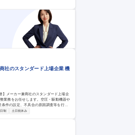
面を基に、成型機及び加工機等を用いて、製
 【九州/製造技術
兼商社のスタンダード上場企業 機
産条件の設定、不具合の原因調査等を行い
2日制
土日祝休み
 ■設備不具合発生時の原因調査、対策立案お
いるため、異業界からでも安心して専門知識