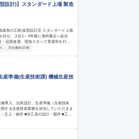
型設計)】スタンダード上場 製造
お任せ。入社1～3年後に海外拠点へ赴任
性・品質改善、現地スタッフ育成等を行い
り
完全週休2日制
と成形や金型の技術的な打ち合わせ ■金型製
地では住居や生活必需品、家電、Wi-Fi
種 【海外製造マネー
産準備(生産技術課) 機械生産技