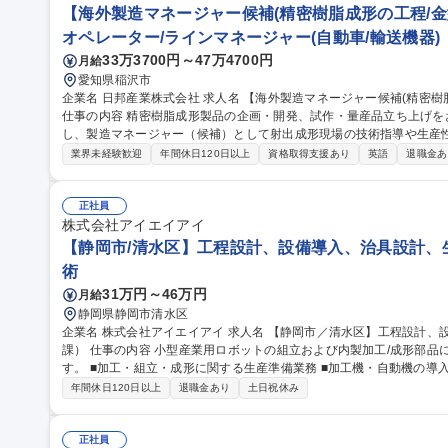
【海外製造マネージャー候補(精密樹脂成形の工程/金
オペレーター/ラインマネージャー(自動車/輸送機器)
33万3700円～47万4700円
月給
愛知県稲沢市
企業名 日邦産業株式会社 求人名 【海外製造マネージャー候補(精密樹脂成形の工程/金型設計)】スタンダード上場
仕事の内容 精密樹脂成形製品の企画・開発、試作・量産品立ち上げを
し、製造マネージャー（候補）として射出成形現場の技術指導や生産
ます。 【国内業務】■精密樹脂成形製品の企画、開発業務 ■試作品及び量産品の立ち上げ 【海外赴任後業務】■射
業界未経験歓迎
年間休日120日以上
資格取得支援あり
英語
退職金あ
出成形現場の技術指導 ■生産性改善・品質改善業務 ■仕入先や顧客先
造部門の管理（マネジメント）、現地スタッフの指導・育成をお任せ。現
等の費用負担のほか、運転手・通訳付きなど手厚いサポート体制を完備しています。 募集職
正社員
ジャー候補(精密樹脂成形の工程/金型設計)】スタンダード上場
株式会社アイエイアイ
【静岡市/清水区】工程設計、設備導入、治具設計、生
術
31万円～46万円
月給
静岡県静岡市清水区
企業名 株式会社アイエイアイ 求人名 【静岡市／清水区】工程設計、設備導入、治具設計、生産準備（生産技術
課） 仕事の内容 小型産業用ロボットの組立および内製加工/成形部品に関する生産技術業務を担当していただきま
す。 ■加工・組立・成形に関する生産準備業務 ■加工機・自動機の導入・立上・操作 ■治工具の設計・製作 ■工程
設計・工程改善業務 ■内製加工/成形部品に関する技術開発 募集職種 【静岡市／清水区】工程設計、設備導入、治
年間休日120日以上
退職金あり
土日祝休み
具設計、生産準備（生産技術課）
正社員