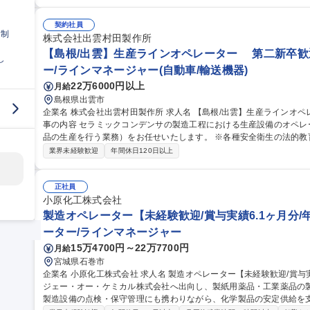
測や市場動向を注視しながら生産計画の立案などを行います。また、
案・実行し得意先から求められた納期に出荷する。需要と供給のバラ
お仕事です。 募集職種 【登米/生産管理】★村田製作所グループ/年
契約社員
日制
株式会社出雲村田製作所
【島根/出雲】生産ラインオペレーター 第二新卒歓
し
ー/ラインマネージャー(自動車/輸送機器)
22万6000円以上
月給
島根県出雲市
企業名 株式会社出雲村田製作所 求人名 【島根/出雲】生産ラインオペレーター ◆第二新卒歓迎/福利厚生充実◆ 仕
事の内容 セラミックコンデンサの製造工程における生産設備のオペレ
品の生産を行う業務）をお任せいたします。 ※各種安全衛生の法的教育受講制度、パートナー社員によるマンツ
ーマン制度あり ※変更範囲:当社業務全般 募集職種 【島根/出雲】生産ラインオペレーター ◆第二新卒歓迎/福利厚
業界未経験歓迎
年間休日120日以上
生充実◆
正社員
小原化工株式会社
製造オペレーター【未経験歓迎/賞与実績6.1ヶ月分/
ーター/ラインマネージャー
15万4700円～22万7700円
月給
宮城県石巻市
企業名 小原化工株式会社 求人名 製造オペレーター【未経験歓迎/賞与実績6.1ヶ月分/年間休日123日】 仕事の内容
ジェー・オー・ケミカル株式会社へ出向し、製紙用薬品・工業薬品の
製造設備の点検・保守管理にも携わりながら、化学製品の安定供給を支えるポジショ