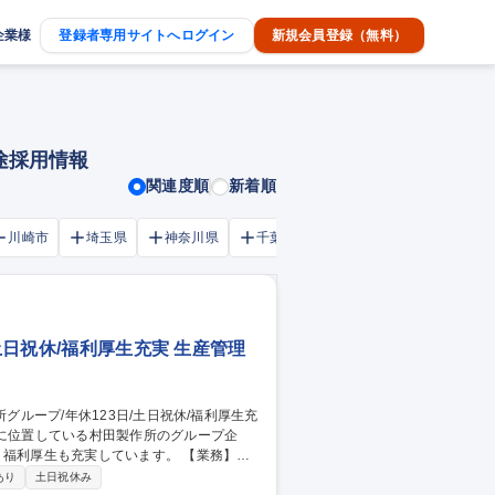
企業様
登録者専用サイトへログイン
新規会員登録（無料）
途採用情報
関連度順
新着順
川崎市
埼玉県
神奈川県
千葉市
大阪府
千葉県
土日祝休/福利厚生充実 生産管理
生も充実しています。 【業務】納
ら行っていただきます【具体的に】受注予
あり
土日祝休み