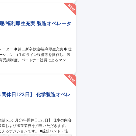
営業部門から注文を受け、投入計画を立
ンスを取るためのトータルマネジメントが
休123日/土日祝休/福利厚生充実
迎/福利厚生充実 製造オペレータ
ーション （生産ライン設備等を操作し、製
年間休日123日】 化学製造オペレ
製造および出荷業務を担当いただきます。
ンです。 ■硫酸バンド・珪酸