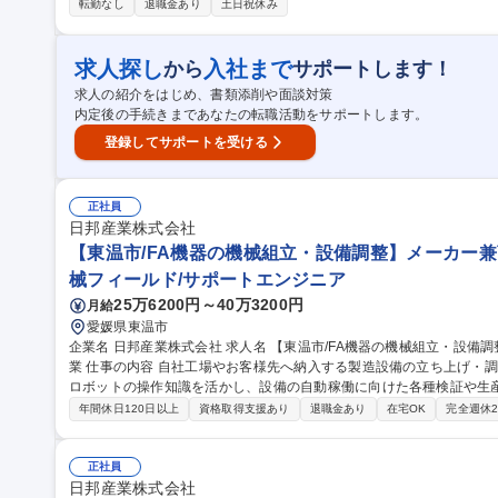
す。お任せするのは樹脂製品の製造業務です。 ■設計部で作成した図
転勤なし
退職金あり
土日祝休み
品の製造→検品→梱包までの一連の業務をお任せします。 変更範囲：当社業務全般 募集職種
職】★未経験/第二新卒歓迎★転勤無/大手企業多数取引有◎
求人探し
入社まで
から
サポートします！
求人の紹介をはじめ、書類添削や面談対策
内定後の手続きまであなたの転職活動をサポートします。
登録してサポートを受ける
正社員
日邦産業株式会社
【東温市/FA機器の機械組立・設備調整】メーカー
械フィールド/サポートエンジニア
25万6200円～40万3200円
月給
愛媛県東温市
企業名 日邦産業株式会社 求人名 【東温市/FA機器の機械組立・設備調整】メーカー兼商社のスタンダード上場企
業 仕事の内容 自社工場やお客様先へ納入する製造設備の立ち上げ・調整業務をお任せします。空圧・駆動機器や
ロボットの操作知識を活かし、設備の自動稼働に向けた各種検証や生
ます。 ■製造設備の搬出前動作確認および搬入時の立ち会い ■設備設置後の立ち上げ調整業務（各種製造条件の設
年間休日120日以上
資格取得支援あり
退職金あり
在宅OK
完全週休
定含む） ■自社工場導入機の生産条件設定、各種検証対応、調整業務
よび改善対応 中途入社者が多く在籍しており、研修制度が充実して
をキャッチアップできる環境です。※建物への改変業務はありません 募集職種 【東温市/FA機器の機械組立・設備
正社員
調整】メーカー兼商社のスタンダード上場企業
日邦産業株式会社