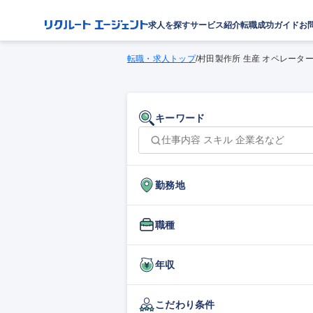
求人を探す
サービス紹介
転職成功ガイド
お
転職・求人トップ
/
村田製作所 生産 オペレータ
キーワード
勤務地
職種
年収
こだわり条件