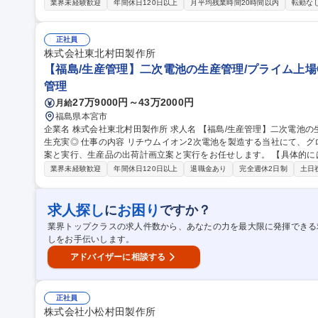
ソーダなど製紙用薬品の製造業務 ■各種工業薬品の受入・保管・出荷
業界未経験歓迎
年間休日120日以上
月平均残業時間20時間以内
転勤な
管理 ■製品品質の維持および安定生産に向けた管理業務 ■工場内にお
を通じた専門知識・技術の習得と活用 募集職種 製造オペレーター【未経験歓迎/賞与実績6.1ヶ月分/年間休日123
日】
正社員
株式会社東北村田製作所
【福島/生産管理】二次電池の生産管理/プライム上場
管理
27万9000円～43万2000円
月給
福島県本宮市
企業名 株式会社東北村田製作所 求人名 【福島/生産管理】二次電池の生産管理/プライム上場G/研修制度・福利厚
生充実◎ 仕事の内容 リチウムイオン2次電池を製造する当社にて、グローバルな顧客から受注する生産計画の立
案と実行、生産品の出荷計画立案と実行をお任せします。 【具体的には】 ■顧客からの受注管理 ■生産品の生産・
出荷計画立案と実行及び進捗管理 ■生産品の在庫管理 ■生産計画に基
業界未経験歓迎
年間休日120日以上
退職金あり
完全週休2日制
土日
連部門との折衝 ■海外事業所と連携したグローバルでの体制構築 ■受注情報
【福島/生産管理】二次電池の生産管理/プライム上場G/研修制度・福
求人探し
お困り
に
ですか？
業界トップクラスの求人件数から、あなたの力を最大限に発揮できる
しをお手伝いします。
アドバイザーに相談する
正社員
株式会社小松村田製作所