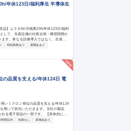
h/年休123日/福利厚生 半導体生
きます。単なる設備導入ではなく、生産
り
時短勤務あり
退職金あり
す。【具体的な業務内容】■生産設備の企
ル（Wi-Fi・Bluetooth）、IoTモ
の品質を支える/年休124日 電
子部品の一部です。 【具体的に
ログラムの作成・更新/画像測定機による寸法
0時間以内
転勤なし
退職金あり
成・管理 【やりがい】新製品の立ち上げ段階
りの中核として活躍できます。測定プログ