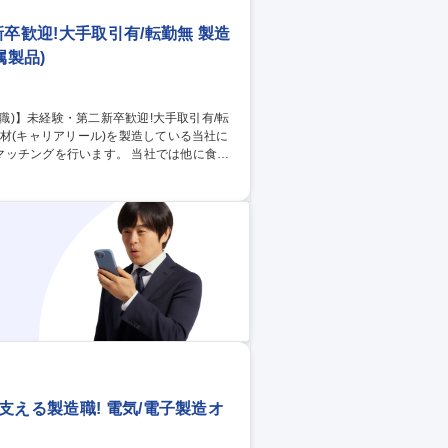
卒歓迎!大手取引有/転勤無 製造
属製品)
います。 当社では他に食品
ております。 【職種例】■製造技術職：成
→梱包までの一連の業務）をお任せいたし
補修、メンテナンス）をお任せいたします。
支える製造職! 電気/電子製造オ