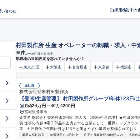
採用検討中の
問い合わせ
ー
村田製作所 生産 オペレーターの転職・求人・中
46
件
1
〜
46
件目を表示中
勤務地の追加設定を忘れていませんか？
東京23区
大阪市
名古屋市
東京都
横浜市
正社員
株式会社登米村田製作所
【登米/生産管理】 村田製作所グループ/年休123日/
24万円～40万4200円
月給
宮城県登米市
企業名 株式会社登米村田製作所 求人名 【登米/生産管理】★村田製作所グループ/年休123日/土日祝休/福利厚生充
実 仕事の内容 ■電子部品を主力とする企業として、世界トップクラスに位置している村田製作所のグループ企
業。土日祝休で年間休日は123日と働きやすい環境が整備されており、福利厚
期調整及び生産計画の立案から、進捗管理など関係部門と調整しなが
業界未経験歓迎
年間休日120日以上
月平均残業時間20時間以内
退職金