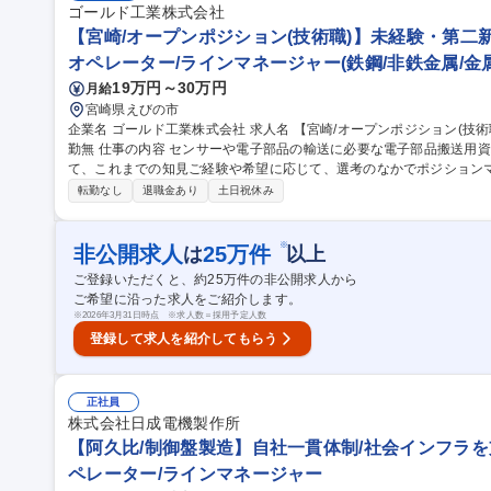
ゴールド工業株式会社
【宮崎/オープンポジション(技術職)】未経験・第二新
オペレーター/ラインマネージャー(鉄鋼/非鉄金属/金
19万円～30万円
月給
宮崎県えびの市
企業名 ゴールド工業株式会社 求人名 【宮崎/オープンポジション(技術職)】未経験・第二新卒歓迎!大手取引有/転
勤無 仕事の内容 センサーや電子部品の輸送に必要な電子部品搬送用資材(キャリアリール)を製造している当社に
て、これまでの知見ご経験や希望に応じて、選考のなかでポジションマッチングを行
や化学材料容器/教材/ノベルティなど幅広いプラスチック製品を生産し
転勤なし
退職金あり
土日祝休み
型機及び加工機等を用いて、樹脂製品の製造業務（製品の製造→検品
ます。 ■電気設備技術職：弊社工場の成型機などの総合管理（修理、
※建物の改変を伴う業務は含まない 募集職種 【宮崎/オープンポジション(技術職)】未経験・第二新卒歓迎!大手取
※
非公開求人
25
万件
は
以上
引有/転勤無
ご登録いただくと、約
25
万件の非公開求人から
ご希望に沿った求人をご紹介します。
※
2026年3月31日時点 ※求人数＝採用予定人数
登録して求人を紹介してもらう
正社員
株式会社日成電機製作所
【阿久比/制御盤製造】自社一貫体制/社会インフラを
ペレーター/ラインマネージャー