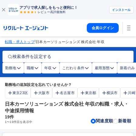
アプリで求人探しをもっと便利に！
インストール
レビュー高評価
無料
会員ログイン
/
転職・求人トップ
日本カーソリューションズ 株式会社 年収
検索条件を設定する
勤務地
職種
年収
こだわり条件
雇用形態
新着のみ
勤務地の追加設定を忘れていませんか？
東京23区
大阪市
名古屋市
東京都
横浜市
川崎
日本カーソリューションズ 株式会社 年収の転職・求人・
中途採用情報
19
件
関連度順
新着順
1
〜
19
件目を表示中