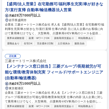
【法人リース営業】★在宅導入★車が好きな方★顧客志向提案
【盛岡/法人営業】在宅勤務可/福利厚生充実/車が好きな
方/直行直帰 自動車/輸送機器法人営業
28万7000円以上
月給
岩手県盛岡市
企業名 三菱オートリース株式会社 求人名 【盛岡/法人営業】在宅勤務可/福
利厚生充実/車が好きな方/直行直帰 仕事の内容 主に法人企業のお客様に向
けて乗用車だけでなく、大型車両、介護車両やEV車両のリースを提供し
ている当社にてオートリースの法人営業をご担当いただきます。 お客様の
業界未経験歓迎
副業・WワークOK
資格取得支援あり
時短勤務あり
自動車に関する多様な要望を踏まえ、最適なソリューションを提案する業
退職金あり
在宅OK
完全週休2日制
土日祝休み
服装自由
務です。(1)提案営業：最適なリースシステムの設計・提案(2)顧客フォロ
ー：契約後のフォロー、契約継続の商談※三菱グループを始め多くの企業
との取引があります。入社後は原則として既存の顧客を担当して頂き、そ
正社員
の後は新規開拓もお任せします。 募集職種 【盛岡/法人営業】在宅勤務可/
三菱オートリース株式会社
福利厚生充実/車が好きな方/直行直帰
【メンテナンス窓口担当】三菱グループ/長期就労が可
能な環境/教育体制充実 フィールド/サポートエンジニア
(自動車/輸送機器)
26万1000円以上
月給
東京都港区
企業名 三菱オートリース株式会社 求人名 【メンテナンス窓口担当】三菱
グループ/長期就労が可能な環境/教育体制充実 仕事の内容 法人企業に対し
て乗用車だけでなく、大型車両、介護車両やEV車両のリースを提供して
いる当社にて、メンテナンスサービス部門の窓口担当者として担当顧客と
業界未経験歓迎
副業・WワークOK
資格取得支援あり
時短勤務あり