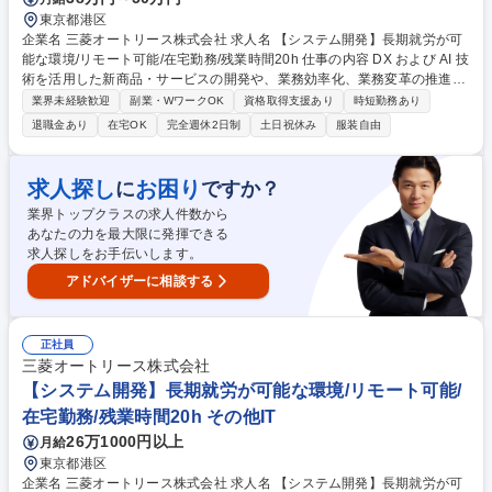
東京都港区
企業名 三菱オートリース株式会社 求人名 【システム開発】長期就労が可
能な環境/リモート可能/在宅勤務/残業時間20h 仕事の内容 DX および AI 技
術を活用した新商品・サービスの開発や、業務効率化、業務変革の推進を
担っていただきます。・AI・データ活用におけるソリューションの企画・
業界未経験歓迎
副業・WワークOK
資格取得支援あり
時短勤務あり
実装 - サービスにおける AI・データ分析機能の導入提案、AI モデル・プロ
退職金あり
在宅OK
完全週休2日制
土日祝休み
服装自由
トタイプ開発、各種 PoC 推進- 業務プロセスの自動化や分析基盤構築、AI
活用事例の社内展開・啓発・顧客向け web 車両管理サービスの企画・開
発・推進【備考追加あり】 募集職種 【システム開発】長期就労が可能な
求人探し
お困り
に
ですか？
環境/リモート可能/在宅勤務/残業時間20h
業界トップクラスの求人件数から
あなたの力を最大限に発揮できる
求人探しをお手伝いします。
アドバイザーに相談する
正社員
三菱オートリース株式会社
【システム開発】長期就労が可能な環境/リモート可能/
在宅勤務/残業時間20h その他IT
26万1000円以上
月給
東京都港区
企業名 三菱オートリース株式会社 求人名 【システム開発】長期就労が可