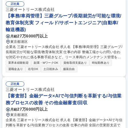
正社員
三菱オートリース株式会社
【事務/車両管理】三菱グループ/長期就労が可能な環境/
教育体制充実 フィールド/サポートエンジニア(自動車/
輸送機器)
27万6000円以上
月給
東京都港区
企業名 三菱オートリース株式会社 求人名 【事務/車両管理】三菱グループ/
長期就労が可能な環境/教育体制充実 仕事の内容 整備工場からの問い合わ
せ対応やそれに係る事務手続きなど、リース車両のメンテナンス管理をお
任せします。内勤業務となります。 ＜具体的な内容＞ ・取引先整備工場
業界未経験歓迎
副業・WワークOK
資格取得支援あり
時短勤務あり
などからの請求に対する妥当性の検証や価格交渉 ・高額整備部品の手配
退職金あり
在宅OK
土日祝休み
服装自由
・自社請求システムの運営 ・取引先整備工場やお客様との電話対応および
書類のやり取りなどの事務手続き 募集職種 【事務/車両管理】三菱グルー
プ/長期就労が可能な環境/教育体制充実
正社員
三菱オートリース株式会社
【審査部】金融データ×AIで与信判断を革新する/与信業
務プロセスの改善 その他金融審査/回収
27万6000円以上
月給
東京都港区
企業名 三菱オートリース株式会社 求人名 【審査部】金融データ×AIで与信
判断を革新する/与信業務プロセスの改善 仕事の内容 全国の営業部支店で