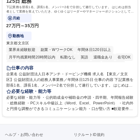
125日 総務
下記業務を部長1名、課長1名、メンバー2名で分担して遂行しています。 はじめは担当
者として業務を覚えていただき、ゆくゆくはリーダーやマネージャーポジションとして活
躍いただくことを期待しています。
月給
27万円～35万円
勤務地
東京都文京区
業界未経験歓迎
副業・WワークOK
年間休日120日以上
月平均残業時間20時間以内
転勤なし
英語
退職金あり
在宅OK
賞与あり
育休あり
完全週休2日制
交通費支給
土日祝休み
仕事の内容
食事補助あり
企業名 公益財団法人日本アンチ・ドーピング機構 求人名 【東京／文京
区】公益財団法人の総務人事業務／年間休日125日 仕事の内容 下記業務を
部長1名、課長1名、メンバー2名で分担して遂行しています。 はじめは担
当者として業務を覚えていただき、ゆくゆくはリーダーやマネージャーポ
必要な経験・能力等
ジションとして活躍いただくことを期待しています。 【総務・人事グルー
必要な経験・能力等 ・公的助成金や補助金の申請・四半期、年間報告経験
プの業務内容】 ・人事制度関連 ・採用活動 ・教育研修の企画、実行 ・勤
・総務経験 ・PCスキル中級以上（Word、Excel、PowerPoint） ・社内外
怠管理 ・官公庁への各種提出 ・法定の会議運営（評議員会、理事会） ・
と円滑な調整ができるコミュニケーション能力 ・口が堅い方 ■歓迎要件
コンプライアンス ・内部規程やルールの管理、整備、文書管理 ・契約関
・採用業務経験 ・英語に抵抗がない方 ・営業経験 学歴・資格 学歴：大学
連 ・衛生管理 ・防災関連・公的助成金の管理・オフィス、ファシリティ
院 大学 高専 短大 専修学校 高校 語学力： 資格：
管理 ・福利厚生関連 ・職員からの問合せ、相談対応 ・その他日常の総務
業務全般 募集職種 【東京／文京区】公益財団法人の総務人事業務／年間
ヘルプ・お問い合わせ
リクルートID規約
休日125日