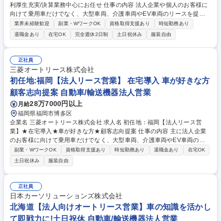
利厚生充実/決算業務中心にお任せ 仕事の内容 法人企業や個人のお客様に
向けて乗用車だけでなく、大型車両、介護車両やEV車両のリースを提供
している当社にて、経理部門にて、決算業務（有価証券報告書・キャッシ
業界未経験歓迎
副業・WワークOK
資格取得支援あり
時短勤務あり
ュフロー計算書・税効果会計など）を中心に担当 いただきます。【具体的
退職金あり
在宅OK
完全週休2日制
土日祝休み
服装自由
な業務内容】■決算業務■BS/PL の作成■財務報告書の作成■税効果会計/税
務申告業務■連結決算業務 ※連結決算・開示書類作成の経験は必須ではご
ざいません。まずは年次決算・税務対応を中心に担っていただき、ご経験
正社員
に応じて業務範囲を広げていきます。経理課の中核を担う人材として活躍
三菱オートリース株式会社
いただくことを期待しており、将来的には連結決算やメンバー育成にも挑
初任地:福岡【法人リース営業】 在宅導入 車が好きな方
戦していただきたいと考えています。 募集職種 【東京/経理】働きやすい
顧客志向提案 自動車/輸送機器法人営業
環境/福利厚生充実/決算業務中心にお任せ
28万7000円以上
月給
福岡県福岡市博多区
企業名 三菱オートリース株式会社 求人名 初任地：福岡【法人リース営
業】★在宅導入★車が好きな方★顧客志向提案 仕事の内容 主に法人企業
のお客様に向けて乗用車だけでなく、大型車両、介護車両やEV車両のリ
ースを提供している当社にてオートリースの法人営業をご担当いただきま
副業・WワークOK
資格取得支援あり
時短勤務あり
退職金あり
在宅OK
す。 お客様の自動車に関する多様な要望を踏まえ、最適なソリューション
土日祝休み
服装自由
を提案する業務です。(1)提案営業：最適なリースシステムの設計・提案
(2)顧客フォロー：契約後のフォロー、契約継続の商談※三菱グループを始
め多くの企業との取引があります。入社後は原則として既存の顧客を担当
正社員
して頂き、その後は新規開拓もお任せします。 募集職種 初任地：福岡
日本カーソリューションズ株式会社
【法人リース営業】★在宅導入★車が好きな方★顧客志向提案
北海道【法人向けオートリース営業】車の知識を活かし
て即戦力に!土日祝休 自動車/輸送機器法人営業