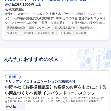
26万1000円以上
月給
東京都港区
企業名 三菱オートリース株式会社 求人名 【サービス企画】リスクマネジ
メント領域/福利厚生充実/残業時間20時間 仕事の内容 交通事故リスクマネ
ジメントサービスの企画・運営・実施を通じて、企業や個人の安全意識向
上を支援する業務です。 社内外向けにセミナーやカウンセリングを通じた
業界未経験歓迎
副業・WワークOK
資格取得支援あり
時短勤務あり
リスクマネジメントサービスを提供。動画・eラーニング・アプリなどを
退職金あり
在宅OK
完全週休2日制
土日祝休み
服装自由
活用した次世代型サービスの企画・運営も担当。行動心理学や産業カウン
セラーの知見を活かし、組織の行動変容を促す仕組みづくりを推進しま
す。 募集職種 【サービス企画】リスクマネジメント領域/福利厚生充実/残
業時間20時間
あなたにおすすめの求人
正社員
キリンアンドコミュニケーションズ株式会社
中野本社【お客様相談室】お客様のお声をもとにより良
い商品づくりへ貢献 インバウンドコールスタッフ
≪★コミュニケーションを通してキリンのファンを増やしませんか？★≫ お客様のお声
をより良い商品づくりに活かしていく上で、窓口となるお客様相談室でのお仕事です。
月給