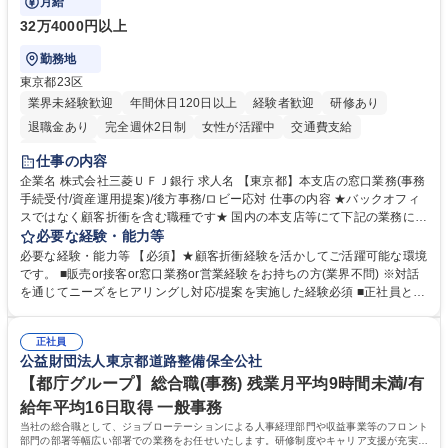
月給
32万4000円以上
勤務地
東京都23区
業界未経験歓迎
年間休日120日以上
経験者歓迎
研修あり
退職金あり
完全週休2日制
女性が活躍中
交通費支給
土日祝休み
仕事の内容
企業名 株式会社三菱ＵＦＪ銀行 求人名 【東京都】本支店の窓口業務(事務
手続受付/資産運用提案)/後方事務/ロビー応対 仕事の内容 ★バックオフィ
スではなく顧客折衝を含む職種です★ 国内の本支店等にて下記の業務に従
事していただきます。 ■窓口/後方/ロビーにて事務手続等の受付・オペレ
必要な経験・能力等
ーション、お客様対応 ■窓口にて、ご来店された個人のお客様に対して金
必要な経験・能力等 【必須】★顧客折衝経験を活かしてご活躍可能な環境
融商品のご提案 ■効率的な事務運用の検討・構築等 ≪業務紹介：ご応募前
です。 ■販売or接客or窓口業務or営業経験をお持ちの方(業界不問) ※対話
に必ずご覧ください≫ ※記事 https://www.mysite.bk.mufg.jp/career/circle/
を通じてニーズをヒアリングし対応/提案を実施した経験必須 ■正社員とし
article17/ ※動画 https://youtu.be/H-S7HaJqqbg 募集職種 【東京都】本支
ての就業経験1年以上 【歓迎】■金融業界での就業経験■銀行での預金為替
店の窓口業務(事務手続受付/資産運用提案)/後方事務/ロビー応対
事務経験 ■金融商品の提案・販売経験 ≪魅力≫研修やOJT環境が整ってい
正社員
るので安心して入行いただけます。 幅広いキャリアの選択肢があり、公募
公益財団法人東京都道路整備保全公社
や社内副業等を活用し、 一人ひとりが挑戦できるカルチャーが浸透してい
ます。 学歴・資格 学歴：大学院 大学 高専 短大 専修学校 高校 語学力：
【都庁グループ】総合職(事務) 残業月平均9時間未満/有
資格：
給年平均16日取得 一般事務
当社の総合職として、ジョブローテーションによる人事経理部門や収益事業等のフロント
部門の部署等幅広い部署での業務をお任せいたします。研修制度やキャリア支援が充実し