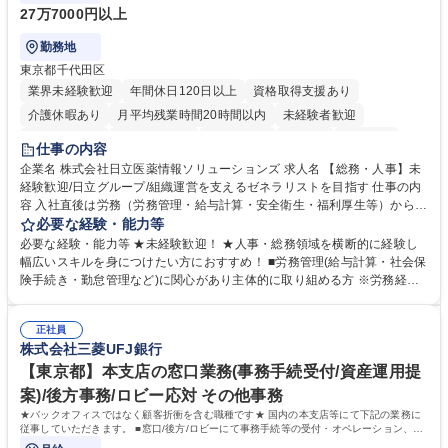
27万7000円以上
勤務地
東京都千代田区
業界未経験歓迎
年間休日120日以上
資格取得支援あり
介護休暇あり
月平均残業時間20時間以内
未経験者歓迎
住宅手当あり
時短勤務あり
退職金あり
在宅OK
賞与あり
仕事の内容
育休あり
完全週休2日制
交通費支給
土日祝休み
寮・社宅あり
企業名 株式会社日立医薬情報ソリューションズ 求人名 【総務・人事】未
経験歓迎/日立グループ/組織運営を支えるゼネラリストを目指す 仕事の内
容 入社直後は労務（労務管理・給与計算・安全衛生・福利厚生等）からお
任せいたします。将来は総務・採用・教育業務へ守備範囲を広げ、組織運
必要な経験・能力等
営を支えるゼネラリストをめざせます。 ・初期業務：労働時間管理、給与
必要な経験・能力等 ★未経験歓迎！ ★人事・総務領域を横断的に経験し
計算、社会保険対応、福利厚生管理、安全衛生、健康経営推進等をお任せ
幅広いスキルを身につけたい方におすすめ！ ■労務管理(給与計算・社会保
します。ご経験に応じて、休職者管理など、幅広く経験を積んでいただき
険手続き・勤怠管理など)に関心があり主体的に取り組める方 ※労務経験
ます。 ・将来的な広がり：総務・採用・教育・税務対応・経営企画等。
者は早期にご活躍いただけます。 ■チームで仕事を推進できる方■将来は
★メンバーがマンツーマンで丁寧に教えるため、ご経験が浅くても安心！
マネジメント職として活躍したい 【尚可】■人事、労務、採用、教育業務
幅広く経験を積みたい意欲がある方に最適な環境です。 募集職種 【総
正社員
のご経験 ■労務管理（給与計算・社会保険手続き・勤怠管理など）の経験
株式会社三菱UFJ銀行
務・人事】未経験歓迎/日立グループ/組織運営を支えるゼネラリストを目
■衛生管理者の資格をお持ちの方 学歴・資格 学歴：大学院 大学 高専 短大
指す
専修学校 高校 語学力： 資格：
【東京都】本支店の窓口業務(事務手続受付/資産運用提
案)/後方事務/ロビー応対 その他事務
★バックオフィスではなく顧客折衝を含む職種です★ 国内の本支店等にて下記の業務に
従事していただきます。 ■窓口/後方/ロビーにて事務手続等の受付・オペレーション、お
客様対応