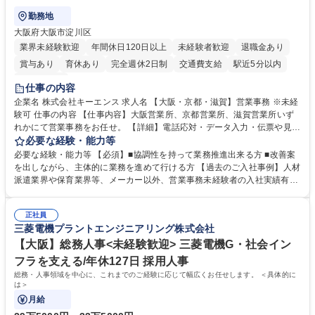
勤務地
大阪府大阪市淀川区
業界未経験歓迎
年間休日120日以上
未経験者歓迎
退職金あり
賞与あり
育休あり
完全週休2日制
交通費支給
駅近5分以内
土日祝休み
仕事の内容
企業名 株式会社キーエンス 求人名 【大阪・京都・滋賀】営業事務 ※未経
験可 仕事の内容 【仕事内容】大阪営業所、京都営業所、滋賀営業所いず
れかにて営業事務をお任せ。 【詳細】電話応対・データ入力・伝票や見積
の作成・カタログ送付・来客対応・営業所内で発生する事務業務や業務改
必要な経験・能力等
善をお任せ。 【教育制度】ご入社後、育成担当とペアになりながらOJTに
必要な経験・能力等 【必須】■協調性を持って業務推進出来る方 ■改善案
て業務を覚えていただくことが可能です。業務システムがきちんと構築さ
を出しながら、主体的に業務を進めて行ける方 【過去のご入社事例】人材
れているため、スムーズに仕事に慣れることができる環境です。また、
派遣業界や保育業界等、メーカー以外、営業事務未経験者の入社実績有
「チームで成果を出す文化」があり、良いやり方を積極的に共有しながら
【当社の事務職について】単なる事務ではなく主体性を発揮したサポート
常に改善を目指す風土のため、安心して業務に取り組んでいただけます。
により、キーエンスの付加価値向上に貢献します。ベースの定型業務に加
募集職種 【大阪・京都・滋賀】営業事務 ※未経験可
正社員
えて、お客様や社員の状況に合わせ、能動的なサポート、改善の動きも期
三菱電機プラントエンジニアリング株式会社
待され。組織を支えるスペシャリストとして、チームに貢献し、結果的に
社員から頼られる存在になることができます。平均19:30の退勤以降の業
【大阪】総務人事<未経験歓迎> 三菱電機G・社会イン
務の持ち帰りも禁止されており、メリハリのある働き方となります。 学
フラを支える/年休127日 採用人事
歴・資格 学歴：大学院 大学 高専 短大 語学力： 資格：
総務・人事領域を中心に、これまでのご経験に応じて幅広くお任せします。 ＜具体的に
は＞
月給