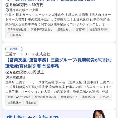
30万円～39万円
月給
北海道札幌市中央区
企業名 日本カーソリューションズ株式会社 求人名 北海道【法人向けオー
トリース営業】車の知識を活かして即戦力に！土日祝休◎ 仕事の内容 企
業が抱える自動車保有に関する課題を幅広くコンサルティングし、オート
リースを中心に最適なプランを提案して解決へ導くお仕事です。 【主な業
業界未経験歓迎
資格取得支援あり
退職金あり
在宅OK
完全週休2日制
務】 ■既存及び新規取引先へ自社ソリューション商品の提案 ■既存取引先
土日祝休み
へ当社商品の利用促進に向けたフォロー ■車両管理やメンテナンス、保険
の管理から事故削減へのアドバイス 【職務内容の変更範囲】当社業務全般
雇入れ直後：北海道を中心とするエリアにおける営業業務 募集職種 北海
正社員
道【法人向けオートリース営業】車の知識を活かして即戦力に！土日祝休
三菱オートリース株式会社
◎
【営業支援･運営事務】三菱グループ/長期就労が可能な
環境/教育体制充実 営業事務
22万2500円以上
月給
東京都港区
企業名 三菱オートリース株式会社 求人名 【営業支援･運営事務】三菱グル
ープ/長期就労が可能な環境/教育体制充実 仕事の内容 中古車リース（リー
ス満了車、オークション仕入等）の営業支援、整備工場との連携、登録納
車業務を担っていただきます。 【1】営業支援 ・中古車リースの候補車の
副業・WワークOK
資格取得支援あり
時短勤務あり
退職金あり
在宅OK
車両選定、営業への連携、お客様からの登録書類や車庫証明等の回収、車
土日祝休み
服装自由
検手配 【2】運営業務 ・在庫車の管理、保管ヤードとの連携、納車までの
プロセス管理、お客様からの問い合わせ対応 募集職種 【営業支援･運営事
務】三菱グループ/長期就労が可能な環境/教育体制充実
から