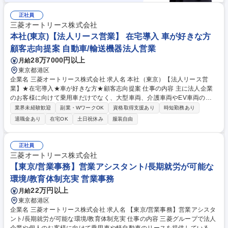
正社員
三菱オートリース株式会社
本社(東京)【法人リース営業】 在宅導入 車が好きな方
顧客志向提案 自動車/輸送機器法人営業
28万7000円以上
月給
東京都港区
企業名 三菱オートリース株式会社 求人名 本社（東京）【法人リース営
業】★在宅導入★車が好きな方★顧客志向提案 仕事の内容 主に法人企業
のお客様に向けて乗用車だけでなく、大型車両、介護車両やEV車両のリ
ースを提供している当社にてオートリースの法人営業をご担当いただきま
業界未経験歓迎
副業・WワークOK
資格取得支援あり
時短勤務あり
す。 お客様の自動車に関する多様な要望を踏まえ、最適なソリューション
退職金あり
在宅OK
土日祝休み
服装自由
を提案する業務です。(1)提案営業：最適なリースシステムの設計・提案
(2)顧客フォロー：契約後のフォロー、契約継続の商談※三菱グループを始
め多くの企業との取引があります。入社後は原則として既存の顧客を担当
正社員
して頂き、その後は新規開拓もお任せします。 募集職種 本社（東京）
三菱オートリース株式会社
【法人リース営業】★在宅導入★車が好きな方★顧客志向提案
【東京/営業事務】営業アシスタント/長期就労が可能な
環境/教育体制充実 営業事務
22万円以上
月給
東京都港区
企業名 三菱オートリース株式会社 求人名 【東京/営業事務】営業アシスタ
ント/長期就労が可能な環境/教育体制充実 仕事の内容 三菱グループで法人