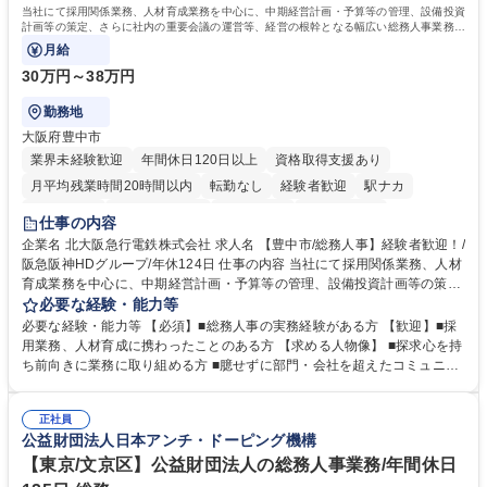
歴・資格 学歴：大学院 大学 高専 短大 専修学校 高校 語学力： 資格：
当社にて採用関係業務、人材育成業務を中心に、中期経営計画・予算等の管理、設備投資
計画等の策定、さらに社内の重要会議の運営等、経営の根幹となる幅広い総務人事業務全
般を担当していただきます。
月給
30万円～38万円
勤務地
大阪府豊中市
業界未経験歓迎
年間休日120日以上
資格取得支援あり
月平均残業時間20時間以内
転勤なし
経験者歓迎
駅ナカ
退職金あり
完全週休2日制
交通費支給
駅近5分以内
仕事の内容
土日祝休み
服装自由
昼食補助あり
食事補助あり
企業名 北大阪急行電鉄株式会社 求人名 【豊中市/総務人事】経験者歓迎！/
阪急阪神HDグループ/年休124日 仕事の内容 当社にて採用関係業務、人材
育成業務を中心に、中期経営計画・予算等の管理、設備投資計画等の策
定、さらに社内の重要会議の運営等、経営の根幹となる幅広い総務人事業
必要な経験・能力等
務全般を担当していただきます。 【主な業務内容】 ■採用関係業務および
必要な経験・能力等 【必須】■総務人事の実務経験がある方 【歓迎】■採
人材育成(社員研修)業務の推進 ■中期経営計画および予算等の管理 ■設備
用業務、人材育成に携わったことのある方 【求める人物像】 ■探求心を持
投資計画等の策定 ■社内の重要会議の運営 ■その他総務人事業務全般 【入
ち前向きに業務に取り組める方 ■臆せずに部門・会社を超えたコミュニケ
社後】入社後は採用や育成をメインに担当し将来的には経営根幹に関わる
ーションの取れる方 ■自分で考えて行動のできる方 ■第二の創業期を迎え
総務人事業務全般へ幅広く従事していただきます。 募集職種 【豊中市/総
る当社で組織の次代を担うネクスト人材として長期的に成長したい方 ■周
務人事】経験者歓迎！/阪急阪神HDグループ/年休124日
正社員
囲のメンバーと協調しつつ主体性を持って能動的に業務を推進できる方 学
公益財団法人日本アンチ・ドーピング機構
歴・資格 学歴：大学院 大学 高専 短大 専修学校 高校 語学力： 資格：
【東京/文京区】公益財団法人の総務人事業務/年間休日