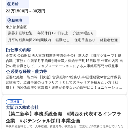
ております！ ※下記業務詳細
月給
22万1500円～30万円
勤務地
東京都新宿区
業界未経験歓迎
年間休日120日以上
介護休暇あり
月平均残業時間20時間以内
転勤なし
住宅手当あり
経験者歓迎
研修あり
退職金あり
賞与あり
完全週休2日制
交通費支給
仕事の内容
駅近5分以内
資格取得手当あり
食事補助あり
企業名 公益財団法人東京都道路整備保全公社 求人名 【都庁グループ】総
合職（事務）◇残業月平均9時間未満／有給年平均16日取得 仕事の内容 当
社の総合職として、ジョブローテーションによる人事経理部門や収益事業
等のフロント部門の部署等幅広い部署での業務をお任せいたします。研修
必要な経験・能力等
制度やキャリア支援が充実しております！ ※下記業務詳細 【業務詳細】■
必要な経験・能力等 【歓迎】営業経験or総務/人事/経理経験or官公庁職員
管理部門：広報、人事、経理など当公社の運営に係る管理業務 ■収益部
経験者で、道路事業のゼネラリストとしてのキャリアを積みたい方【社
門：駐車場の新規開拓、管理運営、新宿駅西口広場の「イベントコーナ
風】社内関係部署や東京都と連携が必要なため綿密にコミュニケーション
ー」などの管理運営 ■道路部門：整備の急がれる骨格幹線道路や木造住宅
を図っています。 【業務の魅力】■幅広く携われる：総合職（事務）で
密集地域の特定整備路線の用地取得、道路に関する普及啓発事業、都内の
は、駐車場の管理運営や道路用地の取得、公益財団法人の中枢を担う管理
道路施設や道路工事現場の見学ツアー事業 ※入社後は上記いずれかの部門
正社員
部門など多岐に渡る業務を経験できます。 ■様々なプロジェクト：駐車場
大阪ガス株式会社
へ配属。※業務内容変更の範囲：会社の定める業務 募集職種 【都庁グル
事業の他、新宿駅西口広場内に設置された照明を兼ねた広告「ブライトサ
ープ】総合職（事務）◇残業月平均9時間未満／有給年平均16日取得
イン」の管理運営を行うなど、事業収益を生み出す活動を積極的に行って
【第二新卒】事務系総合職 #関西を代表するインフラ
います。 学歴・資格 学歴：大学院 大学 高専 短大 専修学校 高校 語学力：
企業 #ポテンシャル採用 事業企画
資格：
事務系総合職として、人事総務、資源海外、事業企画、営業などの業務に従事していただ