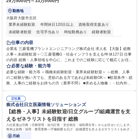
29万5000円～33万5000円
勤務地
大阪府大阪市北区
業界未経験歓迎
年間休日120日以上
資格取得支援あり
未経験者歓迎
住宅手当あり
時短勤務あり
経験者歓迎
退職金あり
在宅OK
賞与あり
完全週休2日制
交通費支給
仕事の内容
駅近5分以内
土日祝休み
服装自由
寮・社宅あり
食事補助あり
企業名 三菱電機プラントエンジニアリング株式会社 求人名 【大阪】総務
人事＜未経験歓迎＞◇三菱電機G・社会インフラを支える/年休127日 仕事
の内容 総務・人事領域を中心に、これまでのご経験に応じて幅広くお任せ
します。 ＜具体的には＞ ・総務/人事労務（給与・社保・勤怠管理など）
必要な経験・能力等
・採用・教育研修 ・福利厚生運用 など ※基本的には事務所勤務ですが、
必要な経験・能力等 ＜職種未経験歓迎・業界未経験歓迎＞ ～総務、人事
採用や教育等の業務内容により、関西圏以外への日帰り・宿泊を伴う国内
のご経験が無い方でも、意欲のある方であれば未経験OK～ ■歓迎条件：総
出張もございます。 ※担当業務を持ちつつ、お互いに助け合いながら、総
務、人事のご経験をお持ちの方（業界不問） ■求める人物像：・社内外の
務部という組織として協力しながら進める体制です。 募集職種 【大阪】
関係各部門との調整を率先して行い、業務を円滑に遂行できる協調性やコ
総務人事＜未経験歓迎＞◇三菱電機G・社会インフラを支える/年休127日
ミュニケーション能力を持っている方 ・人事総務領域に興味がありゼネラ
正社員
リスト志向をお持ちの方 学歴・資格 学歴：大学院 大学 語学力： 資格：
株式会社日立医薬情報ソリューションズ
【総務・人事】未経験歓迎/日立グループ/組織運営を支
えるゼネラリストを目指す 総務
入社直後は労務（労務管理・給与計算・安全衛生・福利厚生等）からお任せいたします。
将来は総務・採用・教育業務へ守備範囲を広げ、組織運営を支えるゼネラリストをめざせ
ます。
月給