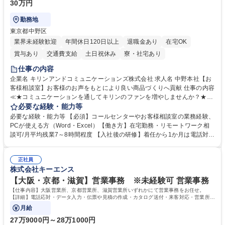
30万円
勤務地
東京都中野区
業界未経験歓迎
年間休日120日以上
退職金あり
在宅OK
賞与あり
交通費支給
土日祝休み
寮・社宅あり
仕事の内容
企業名 キリンアンドコミュニケーションズ株式会社 求人名 中野本社【お
客様相談室】お客様のお声をもとにより良い商品づくりへ貢献 仕事の内容
≪★コミュニケーションを通してキリンのファンを増やしませんか？★≫
お客様のお声をより良い商品づくりに活かしていく上で、窓口となるお客
必要な経験・能力等
様相談室でのお仕事です。 日々お客様からいただくキリングループへのご
必要な経験・能力等 【必須】コールセンターやお客様相談室の業務経験、
意見を、企業活動に活かしています。お客様からの声に迅速かつ誠意をも
PCが使える方（Word・Excel）【働き方】在宅勤務・リモートワーク相
って対応、情報提供するとともにグループ内活動に反映しています。 【具
談可/月平均残業7～8時間程度 【入社後の研修】着任から1か月は電話対応
体的には】電話応対、メール、お手紙対応、ご指摘品調査報告書作成、有
のOJTを中心に実施し、電話対応に慣れた段階でメール・手紙のOJTを実
人チャットボット対応など。 【1日の対応件数】■電話：月間一人当たり
施する予定です。独り立ち以降もしっかりフォローする体制を整えていま
平均100件前後■メール・手紙：同上40件前後 募集職種 中野本社【お客様
正社員
すのでご安心ください。 【当社について】キリングループの広報機能を担
株式会社キーエンス
相談室】お客様のお声をもとにより良い商品づくりへ貢献
う会社として、お客様との出会いを大切にし、磨き上げたホスピタリティ
を込めてコミュニケーションをとりながら広報関連業務を行っておりま
【大阪・京都・滋賀】営業事務 ※未経験可 営業事務
す。 学歴・資格 学歴：大学院 大学 高専 短大 専修学校 高校 語学力： 資
【仕事内容】大阪営業所、京都営業所、滋賀営業所いずれかにて営業事務をお任せ。
格：
【詳細】電話応対・データ入力・伝票や見積の作成・カタログ送付・来客対応・営業所内
で発生する事務業務や業務改善をお任せ。
月給
27万9000円～28万1000円