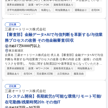
企業や個人のお客様に向けて乗用車や軽自動車のリースを提供している当
社にて、営業職のサポート業務として、書類作成や顧客対応を担っていた
業界未経験歓迎
副業・WワークOK
資格取得支援あり
だきます。 ■既存のお客様の電話対応■営業担当者依頼事項対応■契約書類
月平均残業時間20時間以内
転勤なし
時短勤務あり
退職金あり
在宅OK
作成 お客様や弊社営業担当からオートリースの契約の中で契約内容の変更
土日祝休み
服装自由
やメンテナンスを受ける工場の変更等で電話応対や契約書類を作成頂きま
す。 【採用背景】2023年に会社が合併し、担当業務の見直しを行ってお
正社員
ります。既存の顧客により注力するために営業事務としての担当を期待し
三菱オートリース株式会社
ております。 募集職種 【東京/営業事務】営業アシスタント/長期就労が可
【審査部】金融データ×AIで与信判断を革新する/与信業
能な環境/教育体制充実
務プロセスの改善 その他金融審査/回収
27万6000円以上
月給
東京都港区
企業名 三菱オートリース株式会社 求人名 【審査部】金融データ×AIで与信
判断を革新する/与信業務プロセスの改善 仕事の内容 企業（顧客）の信用
リスクを管理し、与信に関する制度設計や基準策定をになっていただきま
す。与信企画に関する企画・立案・推進を通じて、自社の良質な資産の積
業界未経験歓迎
副業・WワークOK
資格取得支援あり
時短勤務あり
上げ、収益の拡大に貢献いただきます。 ■与信に関する制度設計や基準の
退職金あり
在宅OK
完全週休2日制
土日祝休み
服装自由
策定（規則、規定の整備）■格付などの評価手法の企画・構築・運用・評
価■信用リスクに係る分析業務とその高度化■与信業務プロセスの改善に必
要なツールやシステムの企画・導入 等 募集職種 【審査部】金融データ×AI
正社員
で与信判断を革新する/与信業務プロセスの改善
三菱オートリース株式会社
【システム開発】長期就労が可能な環境/リモート可能/
在宅勤務/残業時間20h その他IT
38万円～50万円
月給