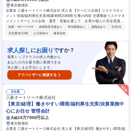
東京都港区
企業名 三菱オートリース株式会社 求人名 【サービス企画】リスクマネジ
メント領域/福利厚生充実/残業時間20時間 仕事の内容 交通事故リスクマネ
ジメントサービスの企画・運営・実施を通じて、企業や個人の安全意識向
上を支援する業務です。 社内外向けにセミナーやカウンセリングを通じた
副業・WワークOK
資格取得支援あり
時短勤務あり
退職金あり
在宅OK
リスクマネジメントサービスを提供。動画・eラーニング・アプリなどを
完全週休2日制
土日祝休み
服装自由
活用した次世代型サービスの企画・運営も担当。行動心理学や産業カウン
セラーの知見を活かし、組織の行動変容を促す仕組みづくりを推進しま
す。 募集職種 【サービス企画】リスクマネジメント領域/福利厚生充実/残
求人探し
お困り
に
ですか？
業時間20時間
業界トップクラスの求人件数から
あなたの力を最大限に発揮できる
求人探しをお手伝いします。
アドバイザーに相談する
正社員
三菱オートリース株式会社
【東京/経理】働きやすい環境/福利厚生充実/決算業務中
心にお任せ 管理会計
28万7000円以上
月給
東京都港区
企業名 三菱オートリース株式会社 求人名 【東京/経理】働きやすい環境/福