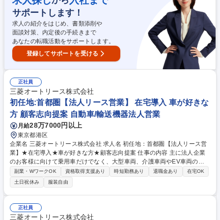
求人探し
入社まで
サポートします！
求人の紹介をはじめ、書類添削や
面談対策、内定後の手続きまで
あなたの転職活動をサポートします。
登録してサポートを受ける
正社員
三菱オートリース株式会社
初任地:首都圏【法人リース営業】 在宅導入 車が好きな
方 顧客志向提案 自動車/輸送機器法人営業
28万7000円以上
月給
東京都港区
企業名 三菱オートリース株式会社 求人名 初任地：首都圏【法人リース営
業】★在宅導入★車が好きな方★顧客志向提案 仕事の内容 主に法人企業
のお客様に向けて乗用車だけでなく、大型車両、介護車両やEV車両のリ
ースを提供している当社にてオートリースの法人営業をご担当いただきま
副業・WワークOK
資格取得支援あり
時短勤務あり
退職金あり
在宅OK
す。 お客様の自動車に関する多様な要望を踏まえ、最適なソリューション
土日祝休み
服装自由
を提案する業務です。(1)提案営業：最適なリースシステムの設計・提案
(2)顧客フォロー：契約後のフォロー、契約継続の商談※三菱グループを始
め多くの企業との取引があります。入社後は原則として既存の顧客を担当
正社員
して頂き、その後は新規開拓もお任せします。 募集職種 初任地：首都圏
三菱オートリース株式会社