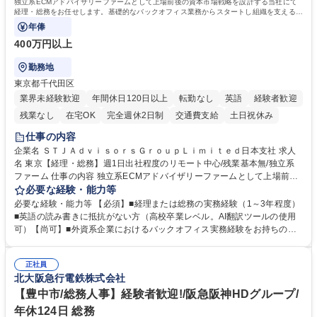
独立系ECMアドバイザリーファームとして上場前後の資本市場戦略を設計する当社にて
経理・総務をお任せします。基礎的なバックオフィス業務からスタートし組織を支える専
任担当として広く活躍できる環境です。
年俸
400万円以上
勤務地
東京都千代田区
業界未経験歓迎
年間休日120日以上
転勤なし
英語
経験者歓迎
残業なし
在宅OK
完全週休2日制
交通費支給
土日祝休み
仕事の内容
企業名 ＳＴＪＡｄｖｉｓｏｒｓＧｒｏｕｐＬｉｍｉｔｅｄ日本支社 求人
名 東京【経理・総務】週1日出社程度のリモート中心/残業基本無/独立系
ファーム 仕事の内容 独立系ECMアドバイザリーファームとして上場前後
の資本市場戦略を設計する当社にて経理・総務をお任せします。基礎的な
必要な経験・能力等
バックオフィス業務からスタートし組織を支える専任担当として広く活躍
必要な経験・能力等 【必須】■経理または総務の実務経験（1～3年程度）
できる環境です。 ■日常経理、月次および年次決算サポート業務 ■本国
■英語の読み書きに抵抗がない方（高校卒業レベル。AI翻訳ツールの使用
（グローバル）との英文メール対応（AI翻訳ツール等を使用しての対応で
可）【尚可】■外資系企業におけるバックオフィス実務経験をお持ちの方
問題ございません） ■オフィス環境整備、郵便物の発送・受取等の総務業
【必須・尚可要件】簿記などの特別な資格や、TOEIC等のスコアは求めて
務全般 ■その他バックオフィス関連サポート ※ご経験に合わせて無理なく
おりません。日々の事務処理を丁寧かつ正確に行える方を歓迎します。
業務をお任せします。残業も基本的には発生せず、ご自身のペースで業務
正社員
【働き方について】現在は週4日程度の在宅勤務を実施しており、ワーク
北大阪急行電鉄株式会社
を進めやすく定着率の高い環境です。 募集職種 東京【経理・総務】週1日
ライフバランスを重視する方に最適な環境です（フルリモートも面接で相
出社程度のリモート中心/残業基本無/独立系ファーム
談可）。【求める人物像】幅広いバックオフィス業務に柔軟に対応でき、
【豊中市/総務人事】経験者歓迎!/阪急阪神HDグループ/
社内外と円滑にコミュニケーションを取りながら業務を推進できる方 学
年休124日 総務