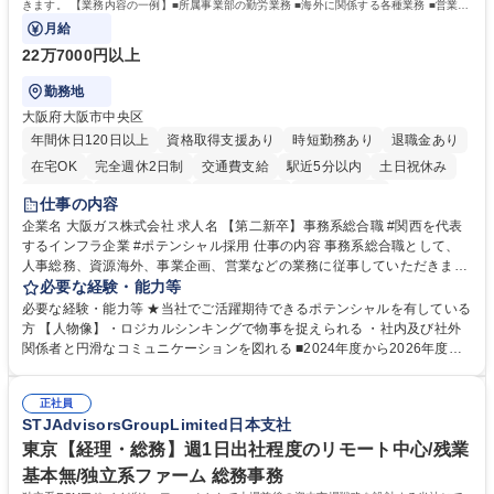
きます。 【業務内容の一例】■所属事業部の勤労業務 ■海外に関係する各種業務 ■営業部
門の企画スタッフ、ルート営業
月給
22万7000円以上
勤務地
大阪府大阪市中央区
年間休日120日以上
資格取得支援あり
時短勤務あり
退職金あり
在宅OK
完全週休2日制
交通費支給
駅近5分以内
土日祝休み
服装自由
第二新卒歓迎
寮・社宅あり
食事補助あり
仕事の内容
企業名 大阪ガス株式会社 求人名 【第二新卒】事務系総合職 #関西を代表
するインフラ企業 #ポテンシャル採用 仕事の内容 事務系総合職として、
人事総務、資源海外、事業企画、営業などの業務に従事していただきま
す。 【業務内容の一例】■所属事業部の勤労業務 ■海外に関係する各種業
必要な経験・能力等
務 ■営業部門の企画スタッフ、ルート営業 【キャリアパス】入社後の配属
必要な経験・能力等 ★当社でご活躍期待できるポテンシャルを有している
ポジションで一定期間ご活躍頂いた後、本人の適性及び将来のキャリアを
方 【人物像】・ロジカルシンキングで物事を捉えられる ・社内及び社外
鑑みてジョブローテーションを行います。 【育成】OJTでの現場育成や研
関係者と円滑なコミュニケーションを図れる ■2024年度から2026年度ま
修カリキュラムを通じて、Daigasグループの業務で必要となる知識につい
での3ヵ年を対象とする「Daigasグループ中期経営計画2026」を策定しま
て学んでいただきます。 募集職種 【第二新卒】事務系総合職 #関西を代
した。https://www.osakagas.co.jp/company/press/pr2024/1777576_564
表するインフラ企業 #ポテンシャル採用
正社員
72.html ■エネルギーセキュリティの不安定化や気候変動による自然災害の
STJAdvisorsGroupLimited日本支社
甚大化など、これまで以上に社会課題解決の重要性が高まっています。
「未来の日常」の創造に向けて持続可能な社会の実現に貢献してまいりま
東京【経理・総務】週1日出社程度のリモート中心/残業
す。 学歴・資格 学歴：大学院 大学 語学力： 資格：
基本無/独立系ファーム 総務事務