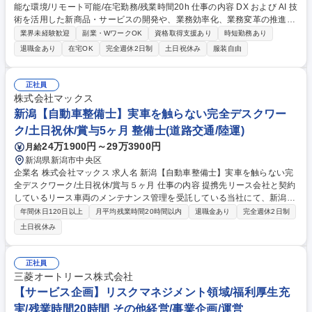
能な環境/リモート可能/在宅勤務/残業時間20h 仕事の内容 DX および AI 技
術を活用した新商品・サービスの開発や、業務効率化、業務変革の推進を
担っていただきます。 ■AI・データ活用ソリューション企画・実装：AI分
業界未経験歓迎
副業・WワークOK
資格取得支援あり
時短勤務あり
析機能導入提案、モデル開発、PoC推進■業務プロセス自動化・分析基盤
退職金あり
在宅OK
完全週休2日制
土日祝休み
服装自由
構築、社内展開・啓発 ■Web車両管理サービス企画・開発：設計、テス
ト、問い合わせ対応、マニュアル作成、勉強会開催■社内ワークフローシ
ステム展開：他システム・顧客連携検討、社内推進■ベンダーマネジメン
正社員
ト業務も担当 募集職種 【システム開発】長期就労が可能な環境/リモート
株式会社マックス
可能/在宅勤務/残業時間20h
新潟【自動車整備士】実車を触らない完全デスクワー
ク/土日祝休/賞与5ヶ月 整備士(道路交通/陸運)
24万1900円～29万3900円
月給
新潟県新潟市中央区
企業名 株式会社マックス 求人名 新潟【自動車整備士】実車を触らない完
全デスクワーク/土日祝休/賞与５ヶ月 仕事の内容 提携先リース会社と契約
しているリース車両のメンテナンス管理を受託している当社にて、新潟営
業所の自動車整備士募集。実車作業は一切なく、過去の現場経験や専門知
年間休日120日以上
月平均残業時間20時間以内
退職金あり
完全週休2日制
識をオフィスワークで存分に活かせる環境です。 ■オートリース車両のメ
土日祝休み
ンテナンス管理業務 ■整備工場やカーディーラー等から寄せられる整備内
容や見積書のチェック・承認業務 ■データ入力や伝票処理、電話応対等の
各種オフィスワーク ※実車に触れる現場作業や夜勤は一切ありません。約
正社員
1年間かけて丁寧な研修期間をしっかりと設けていますので非常に安心で
三菱オートリース株式会社
す。 募集職種 新潟【自動車整備士】実車を触らない完全デスクワーク/土
【サービス企画】リスクマネジメント領域/福利厚生充
日祝休/賞与５ヶ月
実/残業時間20時間 その他経営/事業企画/運営