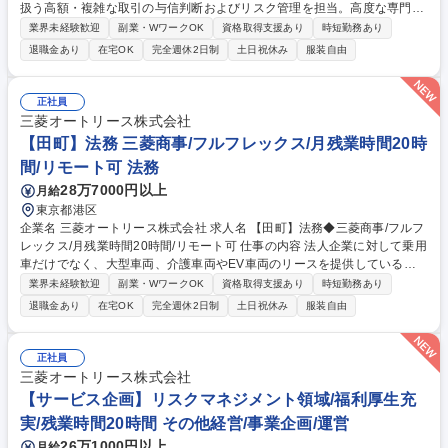
扱う高額・複雑な取引の与信判断およびリスク管理を担当。高度な専門性
と分析力を発揮し、迅速かつ根拠ある判断で事業拡大と良質な資産の積上
業界未経験歓迎
副業・WワークOK
資格取得支援あり
時短勤務あり
げに貢献していただきます。 ■個別案件の決裁対応および事前相談 ■担当
退職金あり
在宅OK
完全週休2日制
土日祝休み
服装自由
部支店への臨店指導・勉強会開催 ■個人信用情報の照会・分析・判定 ■生
成AI等を用いた新与信手段・ツールの構築支援 ■審査業務全般の相談窓口
※各員が営業部支店を担当。 募集職種 【審査部】金融データ×AIで与信判
正社員
断を革新する/与信業務プロセスの改善
三菱オートリース株式会社
【田町】法務 三菱商事/フルフレックス/月残業時間20時
間/リモート可 法務
28万7000円以上
月給
東京都港区
企業名 三菱オートリース株式会社 求人名 【田町】法務◆三菱商事/フルフ
レックス/月残業時間20時間/リモート可 仕事の内容 法人企業に対して乗用
車だけでなく、大型車両、介護車両やEV車両のリースを提供している当
社にて、法務コンプライアンス部にて下記業務をお任せいたします。【業
業界未経験歓迎
副業・WワークOK
資格取得支援あり
時短勤務あり
務内容】■法務関連の契約審査■コンプライアンス 関連業務■情報セキュリ
退職金あり
在宅OK
完全週休2日制
土日祝休み
服装自由
ティ関連の社内整備■ハラスメントに関する内部通報制度への対応■社内の
制度改定関連業務■インシデント対応等 今後、積極的に新規事業の展開も
検討しており、新規で事業が立ち上がった際の法務整備などもゆくゆくは
正社員
お任せする予定です。 募集職種 【田町】法務◆三菱商事/フルフレックス/
三菱オートリース株式会社
月残業時間20時間/リモート可
【サービス企画】リスクマネジメント領域/福利厚生充
実/残業時間20時間 その他経営/事業企画/運営
26万1000円以上
月給