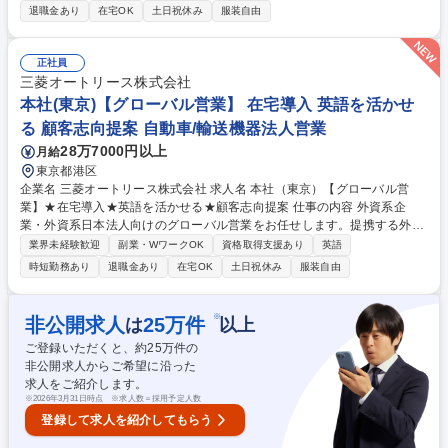
整備工場の間に入って調整・案件管理を行っていただきます ■全国に約17,
退職金あり
在宅OK
土日祝休み
服装自由
000ある提携自動車整備工場との協業・折衝業務 ■提携工場網の整備、関
係構築 ■請求金額、整備内容の妥当性検証、価格交渉■リース車両利用カ
スタマーや整備工場の対応・事務手続き 等 ※電話・メールを多用します
正社員
【採用背景】車両管理についてデータの把握ができていない部分があるの
三菱オートリース株式会社
で人員を増やし整備を整えてサービス価格を改善する等の分析を行ってい
本社(東京)【グローバル営業】 在宅導入 英語を活かせ
きたい。 募集職種 【メンテナンス窓口担当】三菱グループ/長期就労が可
る 顧客志向提案 自動車/輸送機器法人営業
能な環境/教育体制充実
28万7000円以上
月給
東京都港区
企業名 三菱オートリース株式会社 求人名 本社（東京）【グローバル営
業】★在宅導入★英語を活かせる★顧客志向提案 仕事の内容 外資系企
業・外資系日本法人向けのグローバル営業をお任せします。提携する外資
系大手からの紹介をもとに英語と日本語を駆使して最適なリースソリュー
業界未経験歓迎
副業・WワークOK
資格取得支援あり
英語
ションを提案する業務です。語学割合は英語6割日本語4割です。 ■業務提
時短勤務あり
退職金あり
在宅OK
土日祝休み
服装自由
携先である外資系大手オートリース会社との顧客紹介対応 ■メール/電話等
での顧客(外資系企業及び日本法人等)対応及びリースソリューション提案
営業 ■提案資料/契約関連資料等の作成(PowerPoint/Excel使用) ■オートリ
※
非公開求人
25
万件
は
以上
ースに関する知識やソリューション提案等入社後は周囲のサポートを受け
ご登録いただくと、約
25
万件の
ながらOJTを通じて専門知識を習得し将来的には商談や提案業務の主担当
非公開求人からご希望に沿った
としての活躍を期待します 。 募集職種 本社（東京）【グローバル営業】
求人をご紹介します。
★在宅導入★英語を活かせる★顧客志向提案
※
2026年3月31日時点 ※求人数＝採用予定人数
登録して求人を紹介してもらう