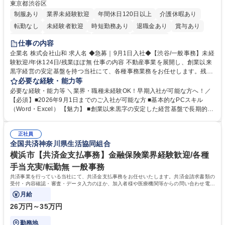
東京都渋谷区
制服あり
業界未経験歓迎
年間休日120日以上
介護休暇あり
転勤なし
未経験者歓迎
時短勤務あり
退職金あり
賞与あり
育休あり
完全週休2日制
交通費支給
土日祝休み
仕事の内容
企業名 株式会社山和 求人名 ◆急募｜9月1日入社◆【渋谷/一般事務】未経
験歓迎/年休124日/残業ほぼ無 仕事の内容 不動産事業を展開し、創業以来
黒字経営の安定基盤を持つ当社にて、各種事務業務をお任せします。残業
がほぼ発生せず、連続した日程の有給取得が可能なため、WLBを整えたい
必要な経験・能力等
方にお勧めの環境です！ 入社後はOJTを通じて丁寧に研修を行いますの
必要な経験・能力等 ＼業界・職種未経験OK！早期入社が可能な方へ！／
で、事務未経験の方でも安心して臨むことができます。 【業務詳細】■電
【必須】■2026年9月1日までのご入社が可能な方 ■基本的なPCスキル
話・来客対応 ■物件の鍵や社内の備品管理 ■データ入力や書類作成 ■契約
（Word・Excel） 【魅力】 ■創業以来黒字の安定した経営基盤で長期的に
書などのファイリング ■郵送物の仕訳・発送 など 募集職種 ◆急募｜9月1
安心して働ける環境 ■残業ほぼなしで働きやすさ抜群、プライベートとの
日入社◆【渋谷/一般事務】未経験歓迎/年休124日/残業ほぼ無
両立が可能 ■有給取得を積極的に推奨、年間10日程度の取得実績 ■1ヶ月
正社員
のOJTで業務を習得可能、未経験でもしっかりサポート 学歴・資格 学
全国共済神奈川県生活協同組合
歴：大学院 大学 高専 短大 語学力： 資格：
横浜市【共済金支払事務】金融保険業界経験歓迎/各種
手当充実/転勤無 一般事務
共済事業を行っている当社にて、共済金支払事務をお任せいたします。共済金請求書類の
受付・内容確認・審査・データ入力のほか、加入者様や医療機関等からの問い合わせ電話
対応や書類発送等を担当します。
月給
26万円～35万円
勤務地