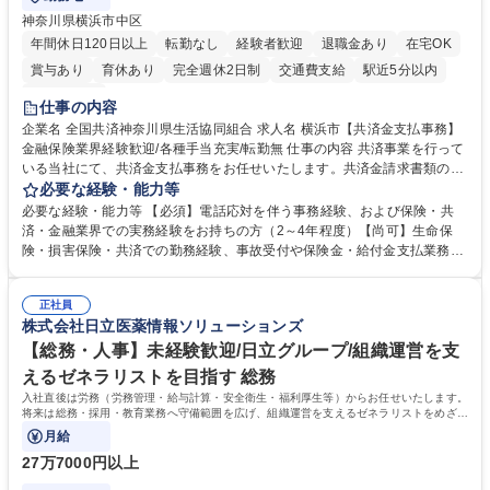
神奈川県横浜市中区
年間休日120日以上
転勤なし
経験者歓迎
退職金あり
在宅OK
賞与あり
育休あり
完全週休2日制
交通費支給
駅近5分以内
土日祝休み
仕事の内容
企業名 全国共済神奈川県生活協同組合 求人名 横浜市【共済金支払事務】
金融保険業界経験歓迎/各種手当充実/転勤無 仕事の内容 共済事業を行って
いる当社にて、共済金支払事務をお任せいたします。共済金請求書類の受
付・内容確認・審査・データ入力のほか、加入者様や医療機関等からの問
必要な経験・能力等
い合わせ電話対応や書類発送等を担当します。 ■共済金請求書類の受付、
必要な経験・能力等 【必須】電話応対を伴う事務経験、および保険・共
内容確認、および共済金支払に関する審査・事務処理業務全般を担当 ■専
済・金融業界での実務経験をお持ちの方（2～4年程度）【尚可】生命保
用システムへのデータ入力、各種必要書類の作成・発送作業 ■加入者様や
険・損害保険・共済での勤務経験、事故受付や保険金・給付金支払業務経
医療機関等からの各種問い合わせに対する丁寧かつ迅速な電話応対 ■現場
験がある方 【求める人物像】■相手の立場に立った丁寧な対応ができる方
調査の対応および業務プロセスの改善活動 【業務内容の変更範囲】当社の
■チームワークを大切にし、素直に学べる方★外勤の保険営業から内勤事
指定する業務 募集職種 横浜市【共済金支払事務】金融保険業界経験歓迎/
正社員
務へのキャリアチェンジ希望者も大歓迎です！ 学歴・資格 学歴：大学院
株式会社日立医薬情報ソリューションズ
各種手当充実/転勤無
大学 高専 短大 専修学校 高校 語学力： 資格：
【総務・人事】未経験歓迎/日立グループ/組織運営を支
えるゼネラリストを目指す 総務
入社直後は労務（労務管理・給与計算・安全衛生・福利厚生等）からお任せいたします。
将来は総務・採用・教育業務へ守備範囲を広げ、組織運営を支えるゼネラリストをめざせ
ます。
月給
27万7000円以上