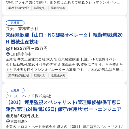
やNCフライス盤にて削り、形を整えたあとで検査を行うマシンオペレー
ターの募集です。 これらの製品は自動車や家電産業などの幅広い分野の設
業界未経験歓迎
転勤なし
退職金あり
備に使われ ていて、日本のモノづくりを陰から支えています。 変更範
囲：当社業務全般 募集職種 ◎未経験歓迎【山口・マシニングセンターオ
ペレータ】転勤無/残業20H
正社員
共美工業株式会社
未経験歓迎【山口・NC旋盤オペレータ】転勤無/残業20
H 機械生産技術
25万円～35万円
月給
山口県宇部市
企業名 共美工業株式会社 求人名 ◎未経験歓迎【山口・NC旋盤オペレー
タ】転勤無/残業20H 仕事の内容 金属部品をNC旋盤にて削り、形を整えた
あとで検査を行うマシンオペレーターの募集です。 これらの製品は自動車
や家電産業などの幅広い分野の設備に使われ ていて、日本のモノづくりを
業界未経験歓迎
転勤なし
退職金あり
陰から支えています。 変更範囲：当社業務全般 募集職種 ◎未経験歓迎
【山口・NC旋盤オペレータ】転勤無/残業20H
正社員
クロス・ヘッド株式会社
【301】 運用監視スペシャリスト/管理職候補/保守窓口
運営/管理(24時間365日) 保守/運用/サポートエンジニア
24万円以上
月給
東京都港区
企業名 クロス・ヘッド株式会社 求人名 【301】 運用監視スペシャリスト/