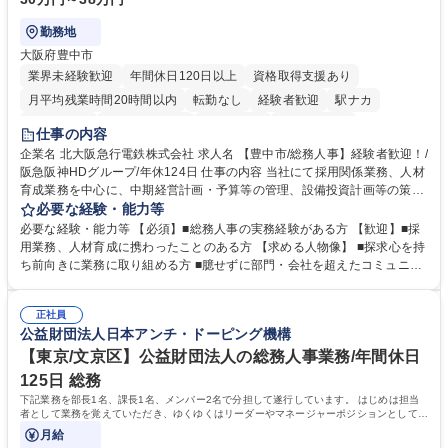
勤務地
大阪府豊中市
業界未経験歓迎
年間休日120日以上
資格取得支援あり
月平均残業時間20時間以内
転勤なし
経験者歓迎
駅ナカ
退職金あり
完全週休2日制
交通費支給
駅近5分以内
仕事の内容
土日祝休み
服装自由
昼食補助あり
食事補助あり
企業名 北大阪急行電鉄株式会社 求人名 【豊中市/総務人事】経験者歓迎！/
阪急阪神HDグループ/年休124日 仕事の内容 当社にて採用関係業務、人材
育成業務を中心に、中期経営計画・予算等の管理、設備投資計画等の策
定、さらに社内の重要会議の運営等、経営の根幹となる幅広い総務人事業
必要な経験・能力等
務全般を担当していただきます。 【主な業務内容】 ■採用関係業務および
必要な経験・能力等 【必須】■総務人事の実務経験がある方 【歓迎】■採
人材育成(社員研修)業務の推進 ■中期経営計画および予算等の管理 ■設備
用業務、人材育成に携わったことのある方 【求める人物像】 ■探求心を持
投資計画等の策定 ■社内の重要会議の運営 ■その他総務人事業務全般 【入
ち前向きに業務に取り組める方 ■臆せずに部門・会社を超えたコミュニケ
社後】入社後は採用や育成をメインに担当し将来的には経営根幹に関わる
ーションの取れる方 ■自分で考えて行動のできる方 ■第二の創業期を迎え
総務人事業務全般へ幅広く従事していただきます。 募集職種 【豊中市/総
る当社で組織の次代を担うネクスト人材として長期的に成長したい方 ■周
務人事】経験者歓迎！/阪急阪神HDグループ/年休124日
正社員
囲のメンバーと協調しつつ主体性を持って能動的に業務を推進できる方 学
公益財団法人日本アンチ・ドーピング機構
歴・資格 学歴：大学院 大学 高専 短大 専修学校 高校 語学力： 資格：
【東京/文京区】公益財団法人の総務人事業務/年間休日
125日 総務
下記業務を部長1名、課長1名、メンバー2名で分担して遂行しています。 はじめは担当
者として業務を覚えていただき、ゆくゆくはリーダーやマネージャーポジションとして活
躍いただくことを期待しています。
月給