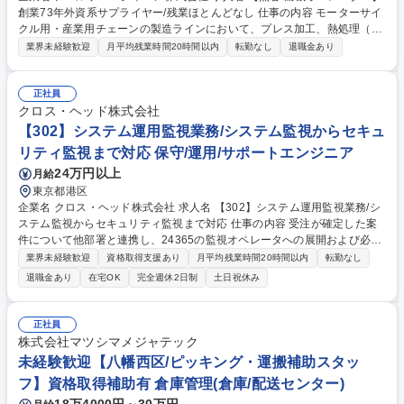
創業73年外資系サプライヤー/残業ほとんどなし 仕事の内容 モーターサイ
クル用・産業用チェーンの製造ラインにおいて、プレス加工、熱処理（焼
入・表面処理）、組立、調整検査・包装までの一連の機械操作をお任せし
業界未経験歓迎
月平均残業時間20時間以内
転勤なし
退職金あり
ます。 これまでの製造現場で培った機械操作や金属加工の技術・ノウハウ
を活かし、即戦力としてご活躍いただくポジションです。当社は原料の仕
入れから部品加工、最終組み立てまでを一貫して自社で手がけており、高
正社員
い品質と技術力で確かな製品づくりを実現しています。具体的には、部品
クロス・ヘッド株式会社
の加工、金属の耐久性を左右する熱処理工程、製品の組み立て・最終検査
【302】システム運用監視業務/システム監視からセキュ
など、スキルや経験に応じて適切な工程をお任せします。 募集職種 【熊
リティ監視まで対応 保守/運用/サポートエンジニア
谷/機械オペレーター】創業73年外資系サプライヤー/残業ほとんどなし
24万円以上
月給
東京都港区
企業名 クロス・ヘッド株式会社 求人名 【302】システム運用監視業務/シ
ステム監視からセキュリティ監視まで対応 仕事の内容 受注が確定した案
件について他部署と連携し、24365の監視オペレータへの展開および必要
なドキュメント整備などの運用業務をお任せいたします。 【業務内容】■
業界未経験歓迎
資格取得支援あり
月平均残業時間20時間以内
転勤なし
運用案件の業務実施（機器の設定変更、問い合わせ対応、報告会・打合せ
退職金あり
在宅OK
完全週休2日制
土日祝休み
の参加、ドキュメント作成など）■24365の監視オペレータの業務サポー
ト（既存案件などに対する問い合わせのサポートなど）■定常業務の実施
（DCへのLED確認など）■内部タスク提案、実装（ツール移行や環境改善
正社員
に伴う自動化など） 募集職種 【302】システム運用監視業務/システム監
株式会社マツシマメジャテック
視からセキュリティ監視まで対応
未経験歓迎【八幡西区/ピッキング・運搬補助スタッ
フ】資格取得補助有 倉庫管理(倉庫/配送センター)