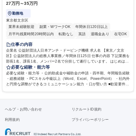
27万円～35万円
勤務地
東京都文京区
業界未経験歓迎
副業・WワークOK
年間休日120日以上
月平均残業時間20時間以内
転勤なし
英語
退職金あり
在宅OK
賞与あり
育休あり
完全週休2日制
交通費支給
土日祝休み
仕事の内容
食事補助あり
企業名 公益財団法人日本アンチ・ドーピング機構 求人名 【東京／文京
区】公益財団法人の総務人事業務／年間休日125日 仕事の内容 下記業務を
部長1名、課長1名、メンバー2名で分担して遂行しています。 はじめは担
当者として業務を覚えていただき、ゆくゆくはリーダーやマネージャーポ
必要な経験・能力等
ジションとして活躍いただくことを期待しています。 【総務・人事グルー
必要な経験・能力等 ・公的助成金や補助金の申請・四半期、年間報告経験
プの業務内容】 ・人事制度関連 ・採用活動 ・教育研修の企画、実行 ・勤
・総務経験 ・PCスキル中級以上（Word、Excel、PowerPoint） ・社内外
怠管理 ・官公庁への各種提出 ・法定の会議運営（評議員会、理事会） ・
と円滑な調整ができるコミュニケーション能力 ・口が堅い方 ■歓迎要件
コンプライアンス ・内部規程やルールの管理、整備、文書管理 ・契約関
・採用業務経験 ・英語に抵抗がない方 ・営業経験 学歴・資格 学歴：大学
連 ・衛生管理 ・防災関連・公的助成金の管理・オフィス、ファシリティ
院 大学 高専 短大 専修学校 高校 語学力： 資格：
管理 ・福利厚生関連 ・職員からの問合せ、相談対応 ・その他日常の総務
業務全般 募集職種 【東京／文京区】公益財団法人の総務人事業務／年間
ヘルプ・お問い合わせ
リクルートID規約
休日125日
利用規約
プライバシーポリシー