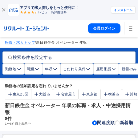
アプリで求人探しをもっと便利に！
インストール
レビュー高評価
無料
会員ログイン
/
転職・求人トップ
新日鉄住金 オペレーター 年収
検索条件を設定する
勤務地
職種
年収
こだわり条件
雇用形態
新着のみ
勤務地の追加設定を忘れていませんか？
東京23区
大阪市
名古屋市
東京都
横浜市
川崎
新日鉄住金 オペレーター 年収の転職・求人・中途採用情
報
8
件
関連度順
新着順
1
〜
8
件目を表示中