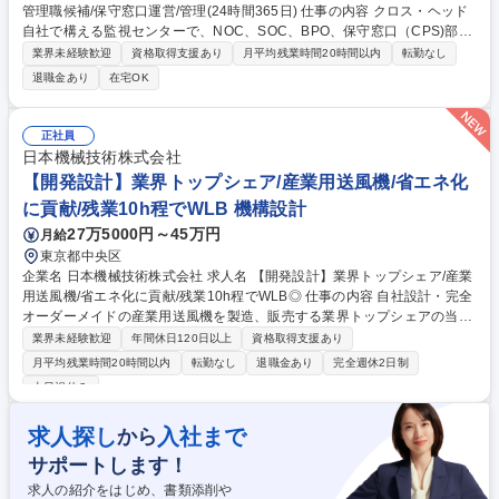
管理職候補/保守窓口運営/管理(24時間365日) 仕事の内容 クロス・ヘッド
自社で構える監視センターで、NOC、SOC、BPO、保守窓口（CPS)部隊
が連携して24時間365日サービスを提供しています。 【業務内容】■各種
業界未経験歓迎
資格取得支援あり
月平均残業時間20時間以内
転勤なし
ネットワーク機器のハードウェア保守対応（電話・メール）：・障害受付
退職金あり
在宅OK
業務・障害切り分け・お客様とのオンサイト調整等 ■機器検査作業：・障
害機検査・RMA品検査・障害再現試験等 ■各種マニュアル作成/修正作業 ■
新規保守製品および、新規保守案件受け入れ調整：・スキーム/フロー作成
正社員
・実機検証 ・作業手順書作成 募集職種 【301】 運用監視スペシャリスト/
日本機械技術株式会社
管理職候補/保守窓口運営/管理(24時間365日)
【開発設計】業界トップシェア/産業用送風機/省エネ化
に貢献/残業10h程でWLB 機構設計
27万5000円～45万円
月給
東京都中央区
企業名 日本機械技術株式会社 求人名 【開発設計】業界トップシェア/産業
用送風機/省エネ化に貢献/残業10h程でWLB◎ 仕事の内容 自社設計・完全
オーダーメイドの産業用送風機を製造、販売する業界トップシェアの当社
で、開発設計、見積選定等をご担当いただきます。案件は中長期にわたり
業界未経験歓迎
年間休日120日以上
資格取得支援あり
じっくり向き合っていただきます。 【業務について】受注前の依頼に対
月平均残業時間20時間以内
転勤なし
退職金あり
完全週休2日制
し、営業と連携しながら以下業務を行います。 ■最適な送風機の選定 ■見
土日祝休み
積もりの積算業務 ■顧客へ提案するレイアウトの作成 ■営業部門と連携し
顧客の予算や仕様の調整 ■購入品の業者への見積り業務 【扱う製品】業界
求人探し
入社まで
から
トップクラス最高効率88％！既存のものと置換えることで10～30%の電
力削減を可能。年間数百～数千、また億単位の電気代削減を可能にしま
サポートします！
す。 募集職種 【開発設計】業界トップシェア/産業用送風機/省エネ化に貢
求人の紹介をはじめ、書類添削や
献/残業10h程でWLB◎