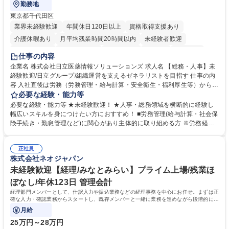
勤務地
東京都千代田区
業界未経験歓迎
年間休日120日以上
資格取得支援あり
介護休暇あり
月平均残業時間20時間以内
未経験者歓迎
住宅手当あり
時短勤務あり
退職金あり
在宅OK
賞与あり
仕事の内容
育休あり
完全週休2日制
交通費支給
土日祝休み
寮・社宅あり
企業名 株式会社日立医薬情報ソリューションズ 求人名 【総務・人事】未
経験歓迎/日立グループ/組織運営を支えるゼネラリストを目指す 仕事の内
容 入社直後は労務（労務管理・給与計算・安全衛生・福利厚生等）からお
任せいたします。将来は総務・採用・教育業務へ守備範囲を広げ、組織運
必要な経験・能力等
営を支えるゼネラリストをめざせます。 ・初期業務：労働時間管理、給与
必要な経験・能力等 ★未経験歓迎！ ★人事・総務領域を横断的に経験し
計算、社会保険対応、福利厚生管理、安全衛生、健康経営推進等をお任せ
幅広いスキルを身につけたい方におすすめ！ ■労務管理(給与計算・社会保
します。ご経験に応じて、休職者管理など、幅広く経験を積んでいただき
険手続き・勤怠管理など)に関心があり主体的に取り組める方 ※労務経験
ます。 ・将来的な広がり：総務・採用・教育・税務対応・経営企画等。
者は早期にご活躍いただけます。 ■チームで仕事を推進できる方■将来は
★メンバーがマンツーマンで丁寧に教えるため、ご経験が浅くても安心！
マネジメント職として活躍したい 【尚可】■人事、労務、採用、教育業務
幅広く経験を積みたい意欲がある方に最適な環境です。 募集職種 【総
正社員
のご経験 ■労務管理（給与計算・社会保険手続き・勤怠管理など）の経験
株式会社ネオジャパン
務・人事】未経験歓迎/日立グループ/組織運営を支えるゼネラリストを目
■衛生管理者の資格をお持ちの方 学歴・資格 学歴：大学院 大学 高専 短大
指す
専修学校 高校 語学力： 資格：
未経験歓迎【経理/みなとみらい】プライム上場/残業ほ
ぼなし/年休123日 管理会計
経理部門メンバーとして、仕訳入力や振込業務などの経理事務を中心にお任せ。まずは正
確な入力・確認業務からスタートし、既存メンバーと一緒に業務を進めながら段階的に経
理知識を身につけていただきます。
月給
25万円～28万円