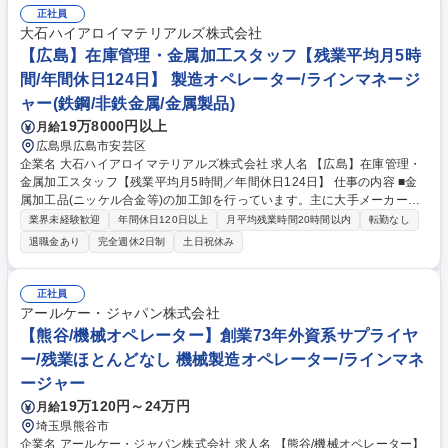
正社員
大石ハイアロイマテリアルズ株式会社
【広島】在庫管理・金属加工スタッフ【残業平均月5時
間/年間休日124日】 製造オペレーター/ラインマネージ
ャー(鉄鋼/非鉄金属/金属製品)
19万8000円以上
月給
広島県広島市安芸区
企業名 大石ハイアロイマテリアルズ株式会社 求人名 【広島】在庫管理・
金属加工スタッフ【残業平均月5時間／年間休日124日】 仕事の内容 ■金
属加工品(ニッケル合金等)の加工卸を行っています。主に大手メーカー向
けに、金属を仕入れ、ご要望通りに加工し出荷しており、その一連のプロ
業界未経験歓迎
年間休日120日以上
月平均残業時間20時間以内
転勤なし
セスをお任せします。設備メンテナンスなどもございます。 【詳細】・在
退職金あり
完全週休2日制
土日祝休み
庫管理(ニッケル合金/特殊鋼/ステンレス鋼/非鉄金属など) ・元となる素材
を、切断機や油圧機で要望通りに加工する作業を実施 ・加工した素材を、
梱包し管理、出荷配送などを行います ・加工設備のメンテナンス(ウォー
正社員
タージェット切断機/油圧機等) 【顧客】大手関連会社(半導体製造装置/プ
アールケー・ジャパン株式会社
ラント設備/化学メーカーなど) ニッケル合金の用途は裾野が広く様々な業
【熊谷/機械オペレーター】創業73年外資系サプライヤ
界と取引があります。 募集職種 【広島】在庫管理・金属加工スタッフ
ー/残業ほとんどなし 機械製造オペレーター/ラインマネ
【残業平均月5時間／年間休日124日】
ージャー
19万120円～24万円
月給
埼玉県熊谷市
企業名 アールケー・ジャパン株式会社 求人名 【熊谷/機械オペレーター】