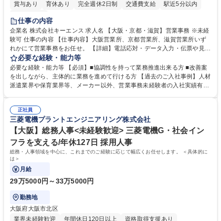
賞与あり
育休あり
完全週休2日制
交通費支給
駅近5分以内
土日祝休み
仕事の内容
企業名 株式会社キーエンス 求人名 【大阪・京都・滋賀】営業事務 ※未経
験可 仕事の内容 【仕事内容】大阪営業所、京都営業所、滋賀営業所いず
れかにて営業事務をお任せ。 【詳細】電話応対・データ入力・伝票や見積
の作成・カタログ送付・来客対応・営業所内で発生する事務業務や業務改
必要な経験・能力等
善をお任せ。 【教育制度】ご入社後、育成担当とペアになりながらOJTに
必要な経験・能力等 【必須】■協調性を持って業務推進出来る方 ■改善案
て業務を覚えていただくことが可能です。業務システムがきちんと構築さ
を出しながら、主体的に業務を進めて行ける方 【過去のご入社事例】人材
れているため、スムーズに仕事に慣れることができる環境です。また、
派遣業界や保育業界等、メーカー以外、営業事務未経験者の入社実績有
「チームで成果を出す文化」があり、良いやり方を積極的に共有しながら
【当社の事務職について】単なる事務ではなく主体性を発揮したサポート
常に改善を目指す風土のため、安心して業務に取り組んでいただけます。
により、キーエンスの付加価値向上に貢献します。ベースの定型業務に加
募集職種 【大阪・京都・滋賀】営業事務 ※未経験可
正社員
えて、お客様や社員の状況に合わせ、能動的なサポート、改善の動きも期
三菱電機プラントエンジニアリング株式会社
待され。組織を支えるスペシャリストとして、チームに貢献し、結果的に
社員から頼られる存在になることができます。平均19:30の退勤以降の業
【大阪】総務人事<未経験歓迎> 三菱電機G・社会イン
務の持ち帰りも禁止されており、メリハリのある働き方となります。 学
フラを支える/年休127日 採用人事
歴・資格 学歴：大学院 大学 高専 短大 語学力： 資格：
総務・人事領域を中心に、これまでのご経験に応じて幅広くお任せします。 ＜具体的に
は＞
月給
29万5000円～33万5000円
勤務地
大阪府大阪市北区
業界未経験歓迎
年間休日120日以上
資格取得支援あり