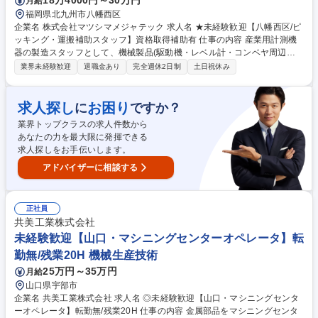
18万4000円～30万円
月給
福岡県北九州市八幡西区
企業名 株式会社マツシマメジャテック 求人名 ★未経験歓迎【八幡西区/ピ
ッキング・運搬補助スタッフ】資格取得補助有 仕事の内容 産業用計測機
器の製造スタッフとして、機械製品(駆動機・レベル計・コンベヤ周辺機
器など)の組立作業をお任せします。オーダー製品が多いためライン作業
業界未経験歓迎
退職金あり
完全週休2日制
土日祝休み
ではなく、担当者が最初から最後まで組み上げていきます。 ■ピッキング
作業/・製品梱包、開梱作業や入荷部品移動と移動収納、表面処理部材の支
給準備 ・部材の運搬はクレーンやフォークリフトを使用する事もあります
求人探し
お困り
に
ですか？
が、社内で取得制度があるので免許資格が無くても安心です。■運搬補
業界トップクラスの求人件数から
助/・運搬担当の補助として製品梱包や製品を取引先まで運搬します。 会
あなたの力を最大限に発揮できる
社指示で機器の搬入や引取りを行う場合もあります。(使用トラック:1.5t/
求人探しをお手伝いします。
MT車) 募集職種 ★未経験歓迎【八幡西区/ピッキング・運搬補助スタッ
フ】資格取得補助有
アドバイザーに相談する
正社員
共美工業株式会社
未経験歓迎【山口・マシニングセンターオペレータ】転
勤無/残業20H 機械生産技術
25万円～35万円
月給
山口県宇部市
企業名 共美工業株式会社 求人名 ◎未経験歓迎【山口・マシニングセンタ
ーオペレータ】転勤無/残業20H 仕事の内容 金属部品をマシニングセンタ