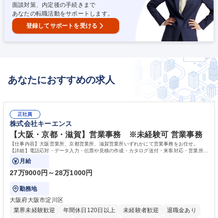
面談対策、内定後の手続きまで
あなたの転職活動をサポートします。
登録してサポートを受ける
あなたにおすすめの求人
正社員
株式会社キーエンス
【大阪・京都・滋賀】営業事務 ※未経験可 営業事務
【仕事内容】大阪営業所、京都営業所、滋賀営業所いずれかにて営業事務をお任せ。
【詳細】電話応対・データ入力・伝票や見積の作成・カタログ送付・来客対応・営業所内
で発生する事務業務や業務改善をお任せ。
月給
27万9000円～28万1000円
勤務地
大阪府大阪市淀川区
業界未経験歓迎
年間休日120日以上
未経験者歓迎
退職金あり