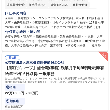
未経験者歓迎
住宅手当あり
時短勤務あり
経験者歓迎
退職金あり
在宅OK
賞与あり
完全週休2日制
交通費支給
仕事の内容
駅近5分以内
土日祝休み
服装自由
寮・社宅あり
食事補助あり
企業名 三菱電機プラントエンジニアリング株式会社 求人名 【大阪】総務
人事＜未経験歓迎＞◇三菱電機G・社会インフラを支える/年休127日 仕事
の内容 総務・人事領域を中心に、これまでのご経験に応じて幅広くお任せ
します。 ＜具体的には＞ ・総務/人事労務（給与・社保・勤怠管理など）
必要な経験・能力等
・採用・教育研修 ・福利厚生運用 など ※基本的には事務所勤務ですが、
必要な経験・能力等 ＜職種未経験歓迎・業界未経験歓迎＞ ～総務、人事
採用や教育等の業務内容により、関西圏以外への日帰り・宿泊を伴う国内
のご経験が無い方でも、意欲のある方であれば未経験OK～ ■歓迎条件：総
出張もございます。 ※担当業務を持ちつつ、お互いに助け合いながら、総
務、人事のご経験をお持ちの方（業界不問） ■求める人物像：・社内外の
務部という組織として協力しながら進める体制です。 募集職種 【大阪】
関係各部門との調整を率先して行い、業務を円滑に遂行できる協調性やコ
総務人事＜未経験歓迎＞◇三菱電機G・社会インフラを支える/年休127日
ミュニケーション能力を持っている方 ・人事総務領域に興味がありゼネラ
正社員
リスト志向をお持ちの方 学歴・資格 学歴：大学院 大学 語学力： 資格：
公益財団法人東京都道路整備保全公社
【都庁グループ】総合職(事務) 残業月平均9時間未満/有
給年平均16日取得 一般事務
当社の総合職として、ジョブローテーションによる人事経理部門や収益事業等のフロント
部門の部署等幅広い部署での業務をお任せいたします。研修制度やキャリア支援が充実し
ております！ ※下記業務詳細
月給
22万1500円～30万円
勤務地
東京都新宿区