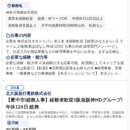
勤務地
神奈川県横浜市西区
業界未経験歓迎
副業・WワークOK
年間休日120日以上
資格取得支援あり
月平均残業時間20時間以内
転勤なし
未経験者歓迎
時短勤務あり
退職金あり
在宅OK
賞与あり
仕事の内容
完全週休2日制
交通費支給
駅近5分以内
土日祝休み
服装自由
企業名 株式会社ネオジャパン 求人名 未経験歓迎【経理/みなとみらい】プ
ライム上場/残業ほぼなし/年休123日 仕事の内容 経理部門メンバーとし
寮・社宅あり
て、仕訳入力や振込業務などの経理事務を中心にお任せ。まずは正確な入
力・確認業務からスタートし、既存メンバーと一緒に業務を進めながら段
必要な経験・能力等
階的に経理知識を身につけていただきます。 【具体的には】 ■社内稟議に
必要な経験・能力等 ※未経験の方も応募可能。経理職としてキャリアを築
基づく仕訳入力 ■月末の振込業務 ■明細作成 ■伝票処理、記帳業務 ■既存
きたい方は歓迎◎ 【歓迎】■日商簿記資格をお持ちの方 ■経理事務、営業
メンバーの業務サポート 【将来的には】 ■月次決算補助 ■四半期・年次決
事務、一般事務などの事務経験 【本ポジションについて】 本ポジション
算補助 ■有価証券報告書など開示資料作成補助 ■海外子会社を含む連結決
の魅力は、プライム上場企業の経理部門で、未経験から経理キャリアをス
算補助 ※3～5年程度を目安に、徐々に決算業務へ業務範囲を広げていく
タートできる点です。まずは仕訳入力や振込業務など基礎的な業務から担
想定です。 募集職種 未経験歓迎【経理/みなとみらい】プライム上場/残業
正社員
当し、3～5年をかけて月次決算・四半期決算・開示資料作成補助などへス
北大阪急行電鉄株式会社
ほぼなし/年休123日
テップアップできます。また、残業は通常月ほぼなく、決算月でも10時間
未満のため、無理なく経理として専門性を身につけられる環境です。 学
【豊中市/総務人事】経験者歓迎!/阪急阪神HDグループ/
歴・資格 学歴：大学院 大学 高専 短大 専修学校 高校 語学力： 資格：日商
年休124日 総務
簿記検定1級 日商簿記検定2級
当社にて採用関係業務、人材育成業務を中心に、中期経営計画・予算等の管理、設備投資
計画等の策定、さらに社内の重要会議の運営等、経営の根幹となる幅広い総務人事業務全
般を担当していただきます。
月給
30万円～38万円