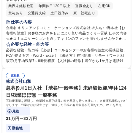
業界未経験歓迎
年間休日120日以上
退職金あり
在宅OK
賞与あり
交通費支給
土日祝休み
寮・社宅あり
仕事の内容
企業名 キリンアンドコミュニケーションズ株式会社 求人名 中野本社【お
客様相談室】お客様のお声をもとにより良い商品づくりへ貢献 仕事の内容
≪★コミュニケーションを通してキリンのファンを増やしませんか？★≫
お客様のお声をより良い商品づくりに活かしていく上で、窓口となるお客
必要な経験・能力等
様相談室でのお仕事です。 日々お客様からいただくキリングループへのご
必要な経験・能力等 【必須】コールセンターやお客様相談室の業務経験、
意見を、企業活動に活かしています。お客様からの声に迅速かつ誠意をも
PCが使える方（Word・Excel）【働き方】在宅勤務・リモートワーク相
って対応、情報提供するとともにグループ内活動に反映しています。 【具
談可/月平均残業7～8時間程度 【入社後の研修】着任から1か月は電話対応
体的には】電話応対、メール、お手紙対応、ご指摘品調査報告書作成、有
のOJTを中心に実施し、電話対応に慣れた段階でメール・手紙のOJTを実
人チャットボット対応など。 【1日の対応件数】■電話：月間一人当たり
施する予定です。独り立ち以降もしっかりフォローする体制を整えていま
平均100件前後■メール・手紙：同上40件前後 募集職種 中野本社【お客様
正社員
すのでご安心ください。 【当社について】キリングループの広報機能を担
株式会社山和
相談室】お客様のお声をもとにより良い商品づくりへ貢献
う会社として、お客様との出会いを大切にし、磨き上げたホスピタリティ
を込めてコミュニケーションをとりながら広報関連業務を行っておりま
急募|9月1日入社 【渋谷/一般事務】未経験歓迎/年休124
す。 学歴・資格 学歴：大学院 大学 高専 短大 専修学校 高校 語学力： 資
日/残業ほぼ無 一般事務
格：
不動産事業を展開し、創業以来黒字経営の安定基盤を持つ当社にて、各種事務業務をお任
せします。残業がほぼ発生せず、連続した日程の有給取得が可能なため、WLBを整えた
い方にお勧めの環境です！
月給
31万円～33万円
勤務地