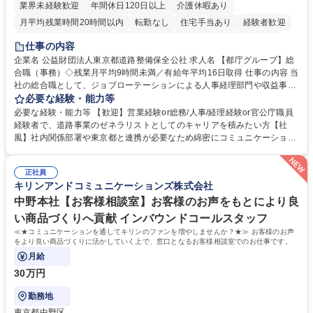
業界未経験歓迎
年間休日120日以上
介護休暇あり
月平均残業時間20時間以内
転勤なし
住宅手当あり
経験者歓迎
研修あり
退職金あり
賞与あり
完全週休2日制
交通費支給
仕事の内容
駅近5分以内
資格取得手当あり
食事補助あり
企業名 公益財団法人東京都道路整備保全公社 求人名 【都庁グループ】総
合職（事務）◇残業月平均9時間未満／有給年平均16日取得 仕事の内容 当
社の総合職として、ジョブローテーションによる人事経理部門や収益事業
等のフロント部門の部署等幅広い部署での業務をお任せいたします。研修
必要な経験・能力等
制度やキャリア支援が充実しております！ ※下記業務詳細 【業務詳細】■
必要な経験・能力等 【歓迎】営業経験or総務/人事/経理経験or官公庁職員
管理部門：広報、人事、経理など当公社の運営に係る管理業務 ■収益部
経験者で、道路事業のゼネラリストとしてのキャリアを積みたい方【社
門：駐車場の新規開拓、管理運営、新宿駅西口広場の「イベントコーナ
風】社内関係部署や東京都と連携が必要なため綿密にコミュニケーション
ー」などの管理運営 ■道路部門：整備の急がれる骨格幹線道路や木造住宅
を図っています。 【業務の魅力】■幅広く携われる：総合職（事務）で
密集地域の特定整備路線の用地取得、道路に関する普及啓発事業、都内の
は、駐車場の管理運営や道路用地の取得、公益財団法人の中枢を担う管理
道路施設や道路工事現場の見学ツアー事業 ※入社後は上記いずれかの部門
正社員
部門など多岐に渡る業務を経験できます。 ■様々なプロジェクト：駐車場
キリンアンドコミュニケーションズ株式会社
へ配属。※業務内容変更の範囲：会社の定める業務 募集職種 【都庁グル
事業の他、新宿駅西口広場内に設置された照明を兼ねた広告「ブライトサ
ープ】総合職（事務）◇残業月平均9時間未満／有給年平均16日取得
イン」の管理運営を行うなど、事業収益を生み出す活動を積極的に行って
中野本社【お客様相談室】お客様のお声をもとにより良
います。 学歴・資格 学歴：大学院 大学 高専 短大 専修学校 高校 語学力：
い商品づくりへ貢献 インバウンドコールスタッフ
資格：
≪★コミュニケーションを通してキリンのファンを増やしませんか？★≫ お客様のお声
をより良い商品づくりに活かしていく上で、窓口となるお客様相談室でのお仕事です。
月給
30万円
勤務地
東京都中野区