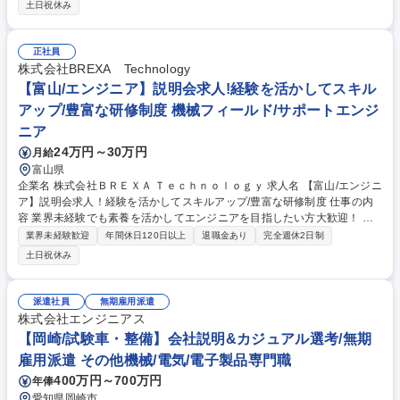
ずは選考会で話を聞いてみませんか？ 【想定業務内容】■機械系エンジニ
土日祝休み
ア(フィールドエンジニア/設計補助/生産技術/品質保証) ■ITエンジニア(サ
ーバー保守/監視/運用・ヘルプデスク) まずは未経験でも学ぶことが出来る
環境でスタートします。ご自身の経験や志向性に応じて臨んだキャリアを
正社員
歩むことができるようにキャリアを一緒に考えます。 募集職種 【長野/未
株式会社BREXA Technology
経験歓迎】土曜日選考会！エンジニアを目指しませんか/豊富な研修
【富山/エンジニア】説明会求人!経験を活かしてスキル
アップ/豊富な研修制度 機械フィールド/サポートエンジ
ニア
24万円～30万円
月給
富山県
企業名 株式会社ＢＲＥＸＡ Ｔｅｃｈｎｏｌｏｇｙ 求人名 【富山/エンジニ
ア】説明会求人！経験を活かしてスキルアップ/豊富な研修制度 仕事の内
容 業界未経験でも素養を活かしてエンジニアを目指したい方大歓迎！ 手
に職を付けたい、年収を上げていきたい、頭を使った仕事をしたい、最初
業界未経験歓迎
年間休日120日以上
退職金あり
完全週休2日制
の思いは何でもOK！まずは説明会で話を聞いてみませんか？ 【想定業務
土日祝休み
内容】■機械系エンジニア(フィールドエンジニア/設計補助/生産技術/品質
保証) ■ITエンジニア(サーバー保守/監視/運用・ヘルプデスク) まずは未経
験でも学ぶことが出来る環境でスタートします。ご自身の経験や志向性に
派遣社員
無期雇用派遣
応じて臨んだキャリアを歩むことができるようにキャリアを一緒に考えま
株式会社エンジニアス
す。 募集職種 【富山/エンジニア】説明会求人！経験を活かしてスキルア
【岡崎/試験車・整備】会社説明&カジュアル選考/無期
ップ/豊富な研修制度
雇用派遣 その他機械/電気/電子製品専門職
400万円～700万円
年俸
愛知県岡崎市