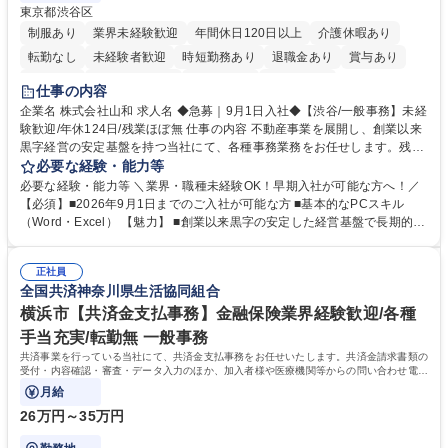
東京都渋谷区
制服あり
業界未経験歓迎
年間休日120日以上
介護休暇あり
転勤なし
未経験者歓迎
時短勤務あり
退職金あり
賞与あり
育休あり
完全週休2日制
交通費支給
土日祝休み
仕事の内容
企業名 株式会社山和 求人名 ◆急募｜9月1日入社◆【渋谷/一般事務】未経
験歓迎/年休124日/残業ほぼ無 仕事の内容 不動産事業を展開し、創業以来
黒字経営の安定基盤を持つ当社にて、各種事務業務をお任せします。残業
がほぼ発生せず、連続した日程の有給取得が可能なため、WLBを整えたい
必要な経験・能力等
方にお勧めの環境です！ 入社後はOJTを通じて丁寧に研修を行いますの
必要な経験・能力等 ＼業界・職種未経験OK！早期入社が可能な方へ！／
で、事務未経験の方でも安心して臨むことができます。 【業務詳細】■電
【必須】■2026年9月1日までのご入社が可能な方 ■基本的なPCスキル
話・来客対応 ■物件の鍵や社内の備品管理 ■データ入力や書類作成 ■契約
（Word・Excel） 【魅力】 ■創業以来黒字の安定した経営基盤で長期的に
書などのファイリング ■郵送物の仕訳・発送 など 募集職種 ◆急募｜9月1
安心して働ける環境 ■残業ほぼなしで働きやすさ抜群、プライベートとの
日入社◆【渋谷/一般事務】未経験歓迎/年休124日/残業ほぼ無
両立が可能 ■有給取得を積極的に推奨、年間10日程度の取得実績 ■1ヶ月
正社員
のOJTで業務を習得可能、未経験でもしっかりサポート 学歴・資格 学
全国共済神奈川県生活協同組合
歴：大学院 大学 高専 短大 語学力： 資格：
横浜市【共済金支払事務】金融保険業界経験歓迎/各種
手当充実/転勤無 一般事務
共済事業を行っている当社にて、共済金支払事務をお任せいたします。共済金請求書類の
受付・内容確認・審査・データ入力のほか、加入者様や医療機関等からの問い合わせ電話
対応や書類発送等を担当します。
月給
26万円～35万円