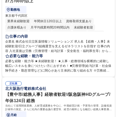
27万7000円以上
勤務地
東京都千代田区
業界未経験歓迎
年間休日120日以上
資格取得支援あり
介護休暇あり
月平均残業時間20時間以内
未経験者歓迎
住宅手当あり
時短勤務あり
退職金あり
在宅OK
賞与あり
仕事の内容
育休あり
完全週休2日制
交通費支給
土日祝休み
寮・社宅あり
企業名 株式会社日立医薬情報ソリューションズ 求人名 【総務・人事】未
経験歓迎/日立グループ/組織運営を支えるゼネラリストを目指す 仕事の内
容 入社直後は労務（労務管理・給与計算・安全衛生・福利厚生等）からお
任せいたします。将来は総務・採用・教育業務へ守備範囲を広げ、組織運
必要な経験・能力等
営を支えるゼネラリストをめざせます。 ・初期業務：労働時間管理、給与
必要な経験・能力等 ★未経験歓迎！ ★人事・総務領域を横断的に経験し
計算、社会保険対応、福利厚生管理、安全衛生、健康経営推進等をお任せ
幅広いスキルを身につけたい方におすすめ！ ■労務管理(給与計算・社会保
します。ご経験に応じて、休職者管理など、幅広く経験を積んでいただき
険手続き・勤怠管理など)に関心があり主体的に取り組める方 ※労務経験
ます。 ・将来的な広がり：総務・採用・教育・税務対応・経営企画等。
者は早期にご活躍いただけます。 ■チームで仕事を推進できる方■将来は
★メンバーがマンツーマンで丁寧に教えるため、ご経験が浅くても安心！
マネジメント職として活躍したい 【尚可】■人事、労務、採用、教育業務
幅広く経験を積みたい意欲がある方に最適な環境です。 募集職種 【総
正社員
のご経験 ■労務管理（給与計算・社会保険手続き・勤怠管理など）の経験
北大阪急行電鉄株式会社
務・人事】未経験歓迎/日立グループ/組織運営を支えるゼネラリストを目
■衛生管理者の資格をお持ちの方 学歴・資格 学歴：大学院 大学 高専 短大
指す
専修学校 高校 語学力： 資格：
【豊中市/総務人事】経験者歓迎!/阪急阪神HDグループ/
年休124日 総務
当社にて採用関係業務、人材育成業務を中心に、中期経営計画・予算等の管理、設備投資
計画等の策定、さらに社内の重要会議の運営等、経営の根幹となる幅広い総務人事業務全
般を担当していただきます。
月給