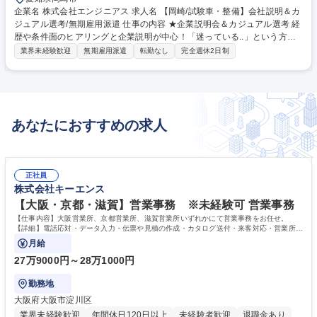
企業名 株式会社エンジニアス 求人名 【岡崎/試験車・整備】会社説明＆カ
ジュアル選考/無期雇用派遣 仕事の内容 ★企業説明会＆カジュアル選考 経
歴や条件面のヒアリングと企業説明が中心！「迷っている..」という方も
お気軽にご応募ください！ ※選考要素はございます。 自動車メーカーの
業界未経験歓迎
無期雇用派遣
転勤なし
完全週休2日制
試作車整備に携われるポジションです。整備士資格を活かし、モノづくり
の根幹を支える仕事です。 【業務内容】 ■新型・試作車両の整備作業全般
■足回り、内装・外装部品の組立 ■トランスミッション、冷却系、燃料
系、排気系などの組付け 募集職種 【岡崎/試験車・整備】会社説明＆カジ
ュアル選考/無期雇用派遣
あなたにおすすめの求人
正社員
株式会社キーエンス
【大阪・京都・滋賀】営業事務 ※未経験可 営業事務
【仕事内容】大阪営業所、京都営業所、滋賀営業所いずれかにて営業事務をお任せ。
【詳細】電話応対・データ入力・伝票や見積の作成・カタログ送付・来客対応・営業所内
で発生する事務業務や業務改善をお任せ。
月給
27万9000円～28万1000円
勤務地
大阪府大阪市淀川区
業界未経験歓迎
年間休日120日以上
未経験者歓迎
退職金あり