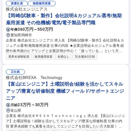
フロント業務のようなイメージです。 ※事前の職場見学も可能です。
派遣社員
無期雇用派遣
【業務内容：変更の範囲】会社の定める業務 募集職種 【北九州】自動車
株式会社エンジニアス
整備知識を活かす事務職/年休127日/転勤無/研修制度◎
【岡崎/試験車・製作】会社説明&カジュアル選考/無期
雇用派遣 その他機械/電気/電子製品専門職
360万円～550万円
年俸
愛知県岡崎市
企業名 株式会社エンジニアス 求人名 【岡崎/試験車・製作】会社説明＆カ
ジュアル選考/無期雇用派遣 仕事の内容 ★企業説明会＆カジュアル選考 経
歴や条件面のヒアリングと企業説明が中心！「迷っている..」という方も
お気軽にご応募ください！ ※選考要素はございます。 自動車メーカーに
業界未経験歓迎
無期雇用派遣
転勤なし
完全週休2日制
て試験車のボデー溶接業務を行っていただきます。 【業務内容】 ■鋼板等
を加工・溶接し、試験車の部品製作 ■ボデーへのスポット溶接 ■業務全体
の改善活動 募集職種 【岡崎/試験車・製作】会社説明＆カジュアル選考/無
正社員
期雇用派遣
株式会社BREXA Technology
【富山/エンジニア】土曜説明会!経験を活かしてスキル
アップ/豊富な研修制度 機械フィールド/サポートエンジ
ニア
23万円～30万円
月給
富山県
企業名 株式会社ＢＲＥＸＡ Ｔｅｃｈｎｏｌｏｇｙ 求人名 【富山/エンジニ
ア】土曜説明会！経験を活かしてスキルアップ/豊富な研修制度 仕事の内
容 業界未経験でも素養を活かしてエンジニアを目指したい方大歓迎！ 手