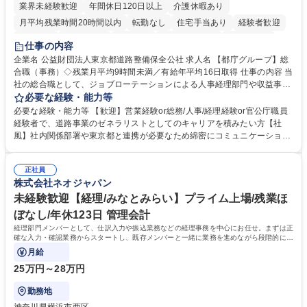
業界未経験歓迎
年間休日120日以上
介護休暇あり
月平均残業時間20時間以内
転勤なし
住宅手当あり
経験者歓迎
研修あり
退職金あり
賞与あり
完全週休2日制
交通費支給
仕事の内容
駅近5分以内
資格取得手当あり
食事補助あり
企業名 公益財団法人東京都道路整備保全公社 求人名 【都庁グループ】総
合職（事務）◇残業月平均9時間未満／有給年平均16日取得 仕事の内容 当
社の総合職として、ジョブローテーションによる人事経理部門や収益事業
等のフロント部門の部署等幅広い部署での業務をお任せいたします。研修
必要な経験・能力等
制度やキャリア支援が充実しております！ ※下記業務詳細 【業務詳細】■
必要な経験・能力等 【歓迎】営業経験or総務/人事/経理経験or官公庁職員
管理部門：広報、人事、経理など当公社の運営に係る管理業務 ■収益部
経験者で、道路事業のゼネラリストとしてのキャリアを積みたい方【社
門：駐車場の新規開拓、管理運営、新宿駅西口広場の「イベントコーナ
風】社内関係部署や東京都と連携が必要なため綿密にコミュニケーション
ー」などの管理運営 ■道路部門：整備の急がれる骨格幹線道路や木造住宅
を図っています。 【業務の魅力】■幅広く携われる：総合職（事務）で
密集地域の特定整備路線の用地取得、道路に関する普及啓発事業、都内の
は、駐車場の管理運営や道路用地の取得、公益財団法人の中枢を担う管理
道路施設や道路工事現場の見学ツアー事業 ※入社後は上記いずれかの部門
正社員
部門など多岐に渡る業務を経験できます。 ■様々なプロジェクト：駐車場
株式会社ネオジャパン
へ配属。※業務内容変更の範囲：会社の定める業務 募集職種 【都庁グル
事業の他、新宿駅西口広場内に設置された照明を兼ねた広告「ブライトサ
ープ】総合職（事務）◇残業月平均9時間未満／有給年平均16日取得
イン」の管理運営を行うなど、事業収益を生み出す活動を積極的に行って
未経験歓迎【経理/みなとみらい】プライム上場/残業ほ
います。 学歴・資格 学歴：大学院 大学 高専 短大 専修学校 高校 語学力：
ぼなし/年休123日 管理会計
資格：
経理部門メンバーとして、仕訳入力や振込業務などの経理事務を中心にお任せ。まずは正
確な入力・確認業務からスタートし、既存メンバーと一緒に業務を進めながら段階的に経
理知識を身につけていただきます。
月給
25万円～28万円
勤務地