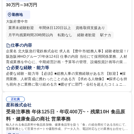
30万円～38万円
勤務地
大阪府豊中市
業界未経験歓迎
年間休日120日以上
資格取得支援あり
月平均残業時間20時間以内
転勤なし
経験者歓迎
駅ナカ
退職金あり
完全週休2日制
交通費支給
駅近5分以内
仕事の内容
土日祝休み
服装自由
昼食補助あり
食事補助あり
企業名 北大阪急行電鉄株式会社 求人名 【豊中市/総務人事】経験者歓迎！/
阪急阪神HDグループ/年休124日 仕事の内容 当社にて採用関係業務、人材
育成業務を中心に、中期経営計画・予算等の管理、設備投資計画等の策
定、さらに社内の重要会議の運営等、経営の根幹となる幅広い総務人事業
必要な経験・能力等
務全般を担当していただきます。 【主な業務内容】 ■採用関係業務および
必要な経験・能力等 【必須】■総務人事の実務経験がある方 【歓迎】■採
人材育成(社員研修)業務の推進 ■中期経営計画および予算等の管理 ■設備
用業務、人材育成に携わったことのある方 【求める人物像】 ■探求心を持
投資計画等の策定 ■社内の重要会議の運営 ■その他総務人事業務全般 【入
ち前向きに業務に取り組める方 ■臆せずに部門・会社を超えたコミュニケ
社後】入社後は採用や育成をメインに担当し将来的には経営根幹に関わる
ーションの取れる方 ■自分で考えて行動のできる方 ■第二の創業期を迎え
総務人事業務全般へ幅広く従事していただきます。 募集職種 【豊中市/総
る当社で組織の次代を担うネクスト人材として長期的に成長したい方 ■周
務人事】経験者歓迎！/阪急阪神HDグループ/年休124日
正社員
囲のメンバーと協調しつつ主体性を持って能動的に業務を推進できる方 学
星和株式会社
歴・資格 学歴：大学院 大学 高専 短大 専修学校 高校 語学力： 資格：
受発注事務 年休125日・年収400万~・残業10H 食品原
料・健康食品の商社 営業事務
輸入される食品原料や食品添加物、健康食品等を扱う「食」の総合商社である当社にて、
営業事務として営業サポートや書類作成、データ入力、電話対応などの業務をお任せしま
す。