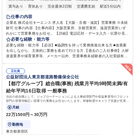
賞与あり
育休あり
完全週休2日制
交通費支給
駅近5分以内
土日祝休み
仕事の内容
企業名 株式会社キーエンス 求人名 【大阪・京都・滋賀】営業事務 ※未経
験可 仕事の内容 【仕事内容】大阪営業所、京都営業所、滋賀営業所いず
れかにて営業事務をお任せ。 【詳細】電話応対・データ入力・伝票や見積
の作成・カタログ送付・来客対応・営業所内で発生する事務業務や業務改
必要な経験・能力等
善をお任せ。 【教育制度】ご入社後、育成担当とペアになりながらOJTに
必要な経験・能力等 【必須】■協調性を持って業務推進出来る方 ■改善案
て業務を覚えていただくことが可能です。業務システムがきちんと構築さ
を出しながら、主体的に業務を進めて行ける方 【過去のご入社事例】人材
れているため、スムーズに仕事に慣れることができる環境です。また、
派遣業界や保育業界等、メーカー以外、営業事務未経験者の入社実績有
「チームで成果を出す文化」があり、良いやり方を積極的に共有しながら
【当社の事務職について】単なる事務ではなく主体性を発揮したサポート
常に改善を目指す風土のため、安心して業務に取り組んでいただけます。
により、キーエンスの付加価値向上に貢献します。ベースの定型業務に加
募集職種 【大阪・京都・滋賀】営業事務 ※未経験可
正社員
えて、お客様や社員の状況に合わせ、能動的なサポート、改善の動きも期
公益財団法人東京都道路整備保全公社
待され。組織を支えるスペシャリストとして、チームに貢献し、結果的に
社員から頼られる存在になることができます。平均19:30の退勤以降の業
【都庁グループ】総合職(事務) 残業月平均9時間未満/有
務の持ち帰りも禁止されており、メリハリのある働き方となります。 学
給年平均16日取得 一般事務
歴・資格 学歴：大学院 大学 高専 短大 語学力： 資格：
当社の総合職として、ジョブローテーションによる人事経理部門や収益事業等のフロント
部門の部署等幅広い部署での業務をお任せいたします。研修制度やキャリア支援が充実し
ております！ ※下記業務詳細
月給
22万1500円～30万円
勤務地
東京都新宿区