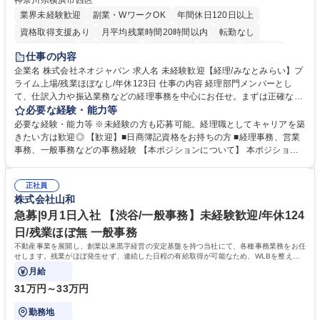
神奈川県横浜市西区
業界未経験歓迎
副業・WワークOK
年間休日120日以上
資格取得支援あり
月平均残業時間20時間以内
転勤なし
未経験者歓迎
時短勤務あり
退職金あり
在宅OK
賞与あり
仕事の内容
完全週休2日制
交通費支給
駅近5分以内
土日祝休み
服装自由
企業名 株式会社ネオジャパン 求人名 未経験歓迎【経理/みなとみらい】プ
ライム上場/残業ほぼなし/年休123日 仕事の内容 経理部門メンバーとし
寮・社宅あり
て、仕訳入力や振込業務などの経理事務を中心にお任せ。まずは正確な入
力・確認業務からスタートし、既存メンバーと一緒に業務を進めながら段
必要な経験・能力等
階的に経理知識を身につけていただきます。 【具体的には】 ■社内稟議に
必要な経験・能力等 ※未経験の方も応募可能。経理職としてキャリアを築
基づく仕訳入力 ■月末の振込業務 ■明細作成 ■伝票処理、記帳業務 ■既存
きたい方は歓迎◎ 【歓迎】■日商簿記資格をお持ちの方 ■経理事務、営業
メンバーの業務サポート 【将来的には】 ■月次決算補助 ■四半期・年次決
事務、一般事務などの事務経験 【本ポジションについて】 本ポジション
算補助 ■有価証券報告書など開示資料作成補助 ■海外子会社を含む連結決
の魅力は、プライム上場企業の経理部門で、未経験から経理キャリアをス
算補助 ※3～5年程度を目安に、徐々に決算業務へ業務範囲を広げていく
タートできる点です。まずは仕訳入力や振込業務など基礎的な業務から担
想定です。 募集職種 未経験歓迎【経理/みなとみらい】プライム上場/残業
正社員
当し、3～5年をかけて月次決算・四半期決算・開示資料作成補助などへス
株式会社山和
ほぼなし/年休123日
テップアップできます。また、残業は通常月ほぼなく、決算月でも10時間
未満のため、無理なく経理として専門性を身につけられる環境です。 学
急募|9月1日入社 【渋谷/一般事務】未経験歓迎/年休124
歴・資格 学歴：大学院 大学 高専 短大 専修学校 高校 語学力： 資格：日商
日/残業ほぼ無 一般事務
簿記検定1級 日商簿記検定2級
不動産事業を展開し、創業以来黒字経営の安定基盤を持つ当社にて、各種事務業務をお任
せします。残業がほぼ発生せず、連続した日程の有給取得が可能なため、WLBを整えた
い方にお勧めの環境です！
月給
31万円～33万円
勤務地