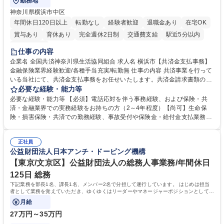
勤務地
神奈川県横浜市中区
年間休日120日以上
転勤なし
経験者歓迎
退職金あり
在宅OK
賞与あり
育休あり
完全週休2日制
交通費支給
駅近5分以内
土日祝休み
仕事の内容
企業名 全国共済神奈川県生活協同組合 求人名 横浜市【共済金支払事務】
金融保険業界経験歓迎/各種手当充実/転勤無 仕事の内容 共済事業を行って
いる当社にて、共済金支払事務をお任せいたします。共済金請求書類の受
付・内容確認・審査・データ入力のほか、加入者様や医療機関等からの問
必要な経験・能力等
い合わせ電話対応や書類発送等を担当します。 ■共済金請求書類の受付、
必要な経験・能力等 【必須】電話応対を伴う事務経験、および保険・共
内容確認、および共済金支払に関する審査・事務処理業務全般を担当 ■専
済・金融業界での実務経験をお持ちの方（2～4年程度）【尚可】生命保
用システムへのデータ入力、各種必要書類の作成・発送作業 ■加入者様や
険・損害保険・共済での勤務経験、事故受付や保険金・給付金支払業務経
医療機関等からの各種問い合わせに対する丁寧かつ迅速な電話応対 ■現場
験がある方 【求める人物像】■相手の立場に立った丁寧な対応ができる方
調査の対応および業務プロセスの改善活動 【業務内容の変更範囲】当社の
■チームワークを大切にし、素直に学べる方★外勤の保険営業から内勤事
指定する業務 募集職種 横浜市【共済金支払事務】金融保険業界経験歓迎/
正社員
務へのキャリアチェンジ希望者も大歓迎です！ 学歴・資格 学歴：大学院
公益財団法人日本アンチ・ドーピング機構
各種手当充実/転勤無
大学 高専 短大 専修学校 高校 語学力： 資格：
【東京/文京区】公益財団法人の総務人事業務/年間休日
125日 総務
下記業務を部長1名、課長1名、メンバー2名で分担して遂行しています。 はじめは担当
者として業務を覚えていただき、ゆくゆくはリーダーやマネージャーポジションとして活
躍いただくことを期待しています。
月給
27万円～35万円