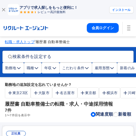
アプリで求人探しをもっと便利に！
インストール
レビュー高評価
無料
会員ログイン
/
転職・求人トップ
履歴書 自動車整備士
検索条件を設定する
勤務地
職種
年収
こだわり条件
雇用形態
新着のみ
勤務地の追加設定を忘れていませんか？
東京23区
大阪市
名古屋市
東京都
横浜市
川崎
履歴書 自動車整備士の転職・求人・中途採用情報
7
件
関連度順
新着順
1
〜
7
件目を表示中
正社員