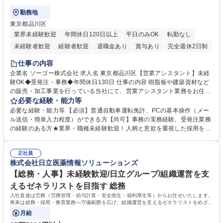
勤務地
東京都品川区
業界未経験歓迎
年間休日120日以上
平日のみOK
転勤なし
未経験者歓迎
経験者歓迎
退職金あり
賞与あり
完全週休2日制
交通費支給
駅近5分以内
土日祝休み
仕事の内容
企業名 ソーゴー株式会社 求人名 東京都品川区【営業アシスタント】未経
験OK◆受発注・事務◆年間休日130日 仕事の内容 樹脂板や建築資材など
の販売・加工事業を行っている当社にて、営業アシスタント業務をお任せ
いたします。注文対応やWebデータの出力、各所への発注・加工依頼のほ
必要な経験・能力等
か、電話・メール対応等の事務業務を担当します。 ■受注・発注業務：FA
必要な経験・能力等 【必須】普通自動車運転免許、PCの基本操作（メー
Xによる注文対応、Web発注データのプリントアウト、各仕入先・協力会
ル送信・簡単入力程度）ができる方【尚可】事務の実務経験、受発注業務
社への発注および加工依頼等 ■納品書・請求書の作成および発送手配 ■商
の経験のある方★業界・職種未経験歓迎！人柄と意欲を重視した採用を行
品手配・在庫確認・納期調整 ■電話・メールでの問い合わせ対応および付
っています。 【要件】未経験歓迎！未経験からスタートして長く勤務する
随する事務全般 ※高度なPCスキルは不要です。【業務内容の変更範囲】
社員が多数在籍しています。 【求める人物像】納期優先の業界のため状況
当社の指定する業務 募集職種 東京都品川区【営業アシスタント】未経験O
正社員
変化に臨機応変かつ柔軟に対応できる方、約束を守り正確に作業を進めら
株式会社日立医薬情報ソリューションズ
K◆受発注・事務◆年間休日130日
れる方を求めています。高度なPCスキルや関数知識は一切不要です。丁
寧な指導体制が整っているため、安心してお仕事をスタートしていただけ
【総務・人事】未経験歓迎/日立グループ/組織運営を支
ます。 学歴・資格 学歴：大学院 大学 高専 短大 専修学校 高校 語学力：
えるゼネラリストを目指す 総務
資格：
入社直後は労務（労務管理・給与計算・安全衛生・福利厚生等）からお任せいたします。
将来は総務・採用・教育業務へ守備範囲を広げ、組織運営を支えるゼネラリストをめざせ
ます。
月給