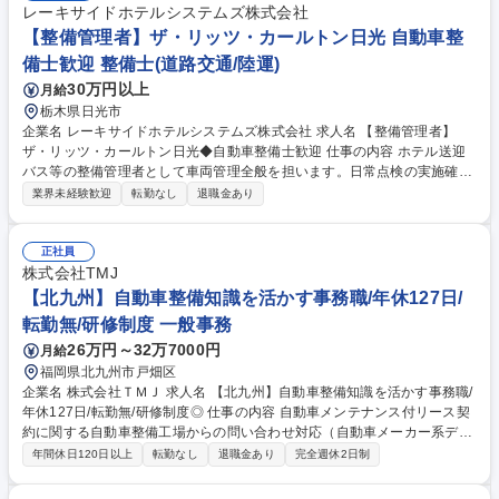
レーキサイドホテルシステムズ株式会社
【整備管理者】ザ・リッツ・カールトン日光 自動車整
備士歓迎 整備士(道路交通/陸運)
30万円以上
月給
栃木県日光市
企業名 レーキサイドホテルシステムズ株式会社 求人名 【整備管理者】
ザ・リッツ・カールトン日光◆自動車整備士歓迎 仕事の内容 ホテル送迎
バス等の整備管理者として車両管理全般を担います。日常点検の実施確認
や定期点検計画の策定、外部の専門業者へのメンテナンス指示などを担当
業界未経験歓迎
転勤なし
退職金あり
し、お客様の安全な移動を技術の側面から支える仕事です。 ・最高級ホテ
ル送迎車の車両管理業務 ・法令に基づく日常点検の実施と確認 ・定期点
検計画の策定および進捗管理 ・車両不具合時の初期対応と原因究明 ・整
正社員
備記録簿の適切な管理と書類作成 ・運行担当ドライバーや外部業者との連
株式会社TMJ
携 募集職種 【整備管理者】ザ・リッツ・カールトン日光◆自動車整備士
【北九州】自動車整備知識を活かす事務職/年休127日/
歓迎
転勤無/研修制度 一般事務
26万円～32万7000円
月給
福岡県北九州市戸畑区
企業名 株式会社ＴＭＪ 求人名 【北九州】自動車整備知識を活かす事務職/
年休127日/転勤無/研修制度◎ 仕事の内容 自動車メンテナンス付リース契
約に関する自動車整備工場からの問い合わせ対応（自動車メーカー系ディ
ーラーからの問い合わせが約8割です） 修理内容の相談や修理見積書の内
年間休日120日以上
転勤なし
退職金あり
完全週休2日制
容確認等を行っていただきます。 1日中電話対応ではありません。 見積書
作成や整備工場、営業とのやりとり等もあり（メール等） ※ディーラーの