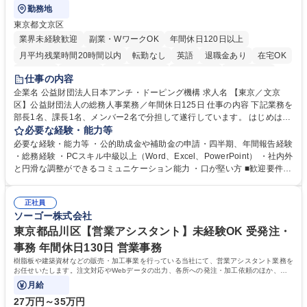
勤務地
東京都文京区
業界未経験歓迎
副業・WワークOK
年間休日120日以上
月平均残業時間20時間以内
転勤なし
英語
退職金あり
在宅OK
賞与あり
育休あり
完全週休2日制
交通費支給
土日祝休み
仕事の内容
食事補助あり
企業名 公益財団法人日本アンチ・ドーピング機構 求人名 【東京／文京
区】公益財団法人の総務人事業務／年間休日125日 仕事の内容 下記業務を
部長1名、課長1名、メンバー2名で分担して遂行しています。 はじめは担
当者として業務を覚えていただき、ゆくゆくはリーダーやマネージャーポ
必要な経験・能力等
ジションとして活躍いただくことを期待しています。 【総務・人事グルー
必要な経験・能力等 ・公的助成金や補助金の申請・四半期、年間報告経験
プの業務内容】 ・人事制度関連 ・採用活動 ・教育研修の企画、実行 ・勤
・総務経験 ・PCスキル中級以上（Word、Excel、PowerPoint） ・社内外
怠管理 ・官公庁への各種提出 ・法定の会議運営（評議員会、理事会） ・
と円滑な調整ができるコミュニケーション能力 ・口が堅い方 ■歓迎要件
コンプライアンス ・内部規程やルールの管理、整備、文書管理 ・契約関
・採用業務経験 ・英語に抵抗がない方 ・営業経験 学歴・資格 学歴：大学
連 ・衛生管理 ・防災関連・公的助成金の管理・オフィス、ファシリティ
院 大学 高専 短大 専修学校 高校 語学力： 資格：
管理 ・福利厚生関連 ・職員からの問合せ、相談対応 ・その他日常の総務
正社員
ソーゴー株式会社
業務全般 募集職種 【東京／文京区】公益財団法人の総務人事業務／年間
休日125日
東京都品川区【営業アシスタント】未経験OK 受発注・
事務 年間休日130日 営業事務
樹脂板や建築資材などの販売・加工事業を行っている当社にて、営業アシスタント業務を
お任せいたします。注文対応やWebデータの出力、各所への発注・加工依頼のほか、電
話・メール対応等の事務業務を担当します。
月給
27万円～35万円