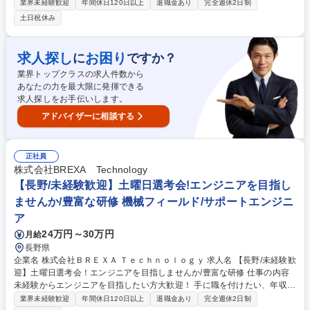
に職を付けたい、年収を上げていきたい、頭を使った仕事をしたい、最初
業界未経験歓迎
年間休日120日以上
退職金あり
完全週休2日制
の思いは何でもOK！まずは説明会で話を聞いてみませんか？ 【想定業務
土日祝休み
内容】■機械系エンジニア(フィールドエンジニア/設計補助/生産技術/品質
保証) ■ITエンジニア(サーバー保守/監視/運用・ヘルプデスク) まずは未経
験でも学ぶことが出来る環境でスタートします。ご自身の経験や志向性に
求人探し
お困り
に
ですか？
応じて臨んだキャリアを歩むことができるようにキャリアを一緒に考えま
業界トップクラスの求人件数から
す。 募集職種 【富山/エンジニア】土曜説明会！経験を活かしてスキルア
あなたの力を最大限に発揮できる
ップ/豊富な研修制度
求人探しをお手伝いします。
アドバイザーに相談する
正社員
株式会社BREXA Technology
【長野/未経験歓迎】土曜日選考会!エンジニアを目指し
ませんか/豊富な研修 機械フィールド/サポートエンジニ
ア
24万円～30万円
月給
長野県
企業名 株式会社ＢＲＥＸＡ Ｔｅｃｈｎｏｌｏｇｙ 求人名 【長野/未経験歓
迎】土曜日選考会！エンジニアを目指しませんか/豊富な研修 仕事の内容
未経験からエンジニアを目指したい方大歓迎！ 手に職を付けたい、年収を
上げていきたい、頭を使った仕事をしたい、最初の思いは何でもOK！ま
業界未経験歓迎
年間休日120日以上
退職金あり
完全週休2日制