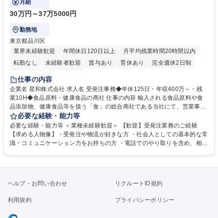
月給
30万円～37万5000円
勤務地
東京都品川区
業界未経験歓迎
年間休日120日以上
月平均残業時間20時間以内
転勤なし
未経験者歓迎
賞与あり
育休あり
完全週休2日制
交通費支給
土日祝休み
仕事の内容
企業名 星和株式会社 求人名 受発注事務◆年休125日・年収400万～・残
業10H◆食品原料・健康食品の商社 仕事の内容 輸入される食品原料や食
品添加物、健康食品等を扱う「食」の総合商社である当社にて、営業事務
として営業サポートや書類作成、データ入力、電話対応などの業務をお任
必要な経験・能力等
せします。 ・受注／出荷指示／売上管理／仕入管理／在庫管理／お客様や
必要な経験・能力等 ＜業種未経験歓迎＞ 【歓迎】受発注業務のご経験
倉庫と電話確認など、販売に関わる事務、営業サポートをお願いします。
【求める人物像】・受発注や物流が好きな方 ・社会人としての基本的な常
・入社後は商品について覚えることから始め、先輩社員OJTと共に業務を
識・コミュニケーション力をお持ちの方 ・電話でのやり取りを含め、相手
進めて頂きます。未経験から始めた方も多数活躍中です。 [業務内容の変
の要件を正しく理解し対応できる方 ・数量・在庫・出荷数などの数値を正
更の範囲:会社の定める業務] 募集職種 受発注事務◆年休125日・年収400
確に扱う業務に抵抗がない方 ・PCを業務で日常的に使用しており、四則
万～・残業10H◆食品原料・健康食品の商社
演算ができる方 ・業務ルールや指示を理解し、行動できる方 学歴・資格
学歴：大学院 大学 短大 語学力： 資格：
ヘルプ・お問い合わせ
リクルートID規約
利用規約
プライバシーポリシー