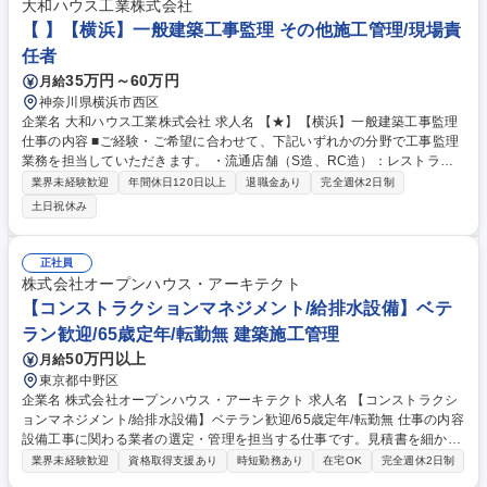
ボリュームディスカウントにより、ローコストかつ高品質建築が強みとな
大和ハウス工業株式会社
り多くのデベロッパーから引合いが急増。比較的ブルーオーシャンの10億
【 】【横浜】一般建築工事監理 その他施工管理/現場責
円規模案件を主戦場に、マンション施工全国トップをめざし、今後も成長
任者
を続けます。■エリア：東京・神奈川・埼玉・千葉 募集職種 現場所長候
35万円～60万円
月給
補/福岡/ベテランも歓迎・入社実績多数/65歳定年//前職給与保障
神奈川県横浜市西区
企業名 大和ハウス工業株式会社 求人名 【★】【横浜】一般建築工事監理
仕事の内容 ■ご経験・ご希望に合わせて、下記いずれかの分野で工事監理
業務を担当していただきます。 ・流通店舗（S造、RC造）：レストラ
ン、ドラッグストア、衣料品店、スポーツ施設、医療介護施設など ・建築
業界未経験歓迎
年間休日120日以上
退職金あり
完全週休2日制
（S造、RC造、SRC造）：商業施設※店舗・ショッピングセンター、物
土日祝休み
流施設、事業所・ショールーム、学校、ホテル、テレビ局など法人、団体
向けの事業用建物 募集職種 【★】【横浜】一般建築工事監理
正社員
株式会社オープンハウス・アーキテクト
【コンストラクションマネジメント/給排水設備】ベテ
ラン歓迎/65歳定年/転勤無 建築施工管理
50万円以上
月給
東京都中野区
企業名 株式会社オープンハウス・アーキテクト 求人名 【コンストラクシ
ョンマネジメント/給排水設備】ベテラン歓迎/65歳定年/転勤無 仕事の内容
設備工事に関わる業者の選定・管理を担当する仕事です。見積書を細かく
確認し、価格が適正かを判断します。あわせて基準書の整備やデータの蓄
業界未経験歓迎
資格取得支援あり
時短勤務あり
在宅OK
完全週休2日制
積を行い、より正確な積算につなげます。 現場ではサブコンとの打合せや