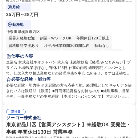
確な入力・確認業務からスタートし、既存メンバーと一緒に業務を進めながら段階的に経
理知識を身につけていただきます。
月給
25万円～28万円
勤務地
神奈川県横浜市西区
業界未経験歓迎
副業・WワークOK
年間休日120日以上
資格取得支援あり
月平均残業時間20時間以内
転勤なし
未経験者歓迎
時短勤務あり
退職金あり
在宅OK
賞与あり
仕事の内容
完全週休2日制
交通費支給
駅近5分以内
土日祝休み
服装自由
企業名 株式会社ネオジャパン 求人名 未経験歓迎【経理/みなとみらい】プ
ライム上場/残業ほぼなし/年休123日 仕事の内容 経理部門メンバーとし
寮・社宅あり
て、仕訳入力や振込業務などの経理事務を中心にお任せ。まずは正確な入
力・確認業務からスタートし、既存メンバーと一緒に業務を進めながら段
必要な経験・能力等
階的に経理知識を身につけていただきます。 【具体的には】 ■社内稟議に
必要な経験・能力等 ※未経験の方も応募可能。経理職としてキャリアを築
基づく仕訳入力 ■月末の振込業務 ■明細作成 ■伝票処理、記帳業務 ■既存
きたい方は歓迎◎ 【歓迎】■日商簿記資格をお持ちの方 ■経理事務、営業
メンバーの業務サポート 【将来的には】 ■月次決算補助 ■四半期・年次決
事務、一般事務などの事務経験 【本ポジションについて】 本ポジション
算補助 ■有価証券報告書など開示資料作成補助 ■海外子会社を含む連結決
の魅力は、プライム上場企業の経理部門で、未経験から経理キャリアをス
算補助 ※3～5年程度を目安に、徐々に決算業務へ業務範囲を広げていく
タートできる点です。まずは仕訳入力や振込業務など基礎的な業務から担
想定です。 募集職種 未経験歓迎【経理/みなとみらい】プライム上場/残業
正社員
当し、3～5年をかけて月次決算・四半期決算・開示資料作成補助などへス
ソーゴー株式会社
ほぼなし/年休123日
テップアップできます。また、残業は通常月ほぼなく、決算月でも10時間
未満のため、無理なく経理として専門性を身につけられる環境です。 学
東京都品川区【営業アシスタント】未経験OK 受発注・
歴・資格 学歴：大学院 大学 高専 短大 専修学校 高校 語学力： 資格：日商
事務 年間休日130日 営業事務
簿記検定1級 日商簿記検定2級
樹脂板や建築資材などの販売・加工事業を行っている当社にて、営業アシスタント業務を