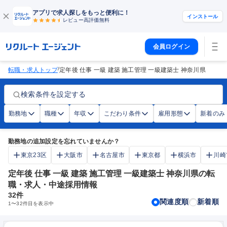
アプリで求人探しをもっと便利に！
インストール
レビュー高評価
無料
会員ログイン
/
転職・求人トップ
定年後 仕事 一級 建築 施工管理 一級建築士 神奈川県
検索条件を設定する
勤務地
職種
年収
こだわり条件
雇用形態
新着のみ
勤務地の追加設定を忘れていませんか？
東京23区
大阪市
名古屋市
東京都
横浜市
川崎
定年後 仕事 一級 建築 施工管理 一級建築士 神奈川県の転
職・求人・中途採用情報
32
件
関連度順
新着順
1
〜
32
件目を表示中