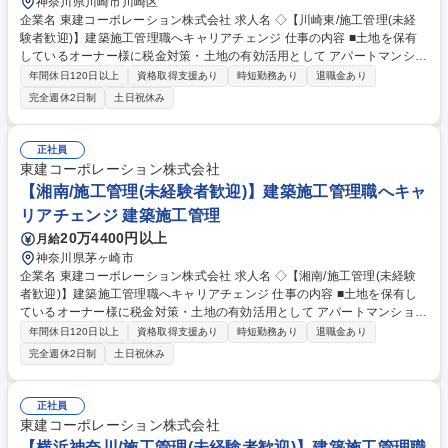
神奈川県川崎市川崎区
企業名 東建コーポレーション株式会社 求人名 ◇【川崎東/施工管理(未経
験者歓迎)】建築施工管理職へキャリアチェンジ 仕事の内容 ■土地を保有
しているオーナー様に税金対策・土地の有効活用として アパートマンショ
ンの提案を行う当社。自社物件の賃貸マンション/ アパート/貸店舗等にお
年間休日120日以上
資格取得支援あり
時短勤務あり
退職金あり
ける施工管理業務全般をお任せします。 ※未経験歓迎 【業務】■賃貸建物
完全週休2日制
土日祝休み
（木造2×4、RCマンション）の建築工事において、元請けの立場として安
全・品質・工程等の現場管理を巡回管理にて実施していただきます（他社
JVは一切ありません）※一部物件により一現場常駐となります■ご経験・
正社員
スキルに応じて最適な建設プラン(配置計画)の作成業務および建設費用の
東建コーポレーション株式会社
積算業務をご担当いただくこともあります■日々の業務でiPadを使用し施
【湘南/施工管理(未経験者歓迎)】建築施工管理職へキャ
工管理を支援する同社独自のシステムがあります 募集職種 ◇【川崎東/施
リアチェンジ 建築施工管理
工管理(未経験者歓迎)】建築施工管理職へキャリアチェンジ
20万4400円以上
月給
神奈川県茅ヶ崎市
企業名 東建コーポレーション株式会社 求人名 ◇【湘南/施工管理(未経験
者歓迎)】建築施工管理職へキャリアチェンジ 仕事の内容 ■土地を保有し
ているオーナー様に税金対策・土地の有効活用として アパートマンション
の提案を行う当社。自社物件の賃貸マンション/ アパート/貸店舗等におけ
年間休日120日以上
資格取得支援あり
時短勤務あり
退職金あり
る施工管理業務全般をお任せします。 ※未経験歓迎 【業務】■賃貸建物
完全週休2日制
土日祝休み
（木造2×4、RCマンション）の建築工事において、元請けの立場として安
全・品質・工程等の現場管理を巡回管理にて実施していただきます（他社
JVは一切ありません）※一部物件により一現場常駐となります■ご経験・
正社員
スキルに応じて最適な建設プラン(配置計画)の作成業務および建設費用の
東建コーポレーション株式会社
積算業務をご担当いただくこともあります■日々の業務でiPadを使用し施
【横浜神奈川/施工管理(未経験者歓迎)】建築施工管理職