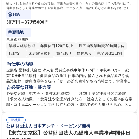
資格：
輸入される食品原料や食品添加物、健康食品等を扱う「食」の総合商社である当社にて、
営業事務として営業サポートや書類作成、データ入力、電話対応などの業務をお任せしま
す。
月給
30万円～37万5000円
勤務地
東京都品川区
業界未経験歓迎
年間休日120日以上
月平均残業時間20時間以内
転勤なし
未経験者歓迎
賞与あり
育休あり
完全週休2日制
交通費支給
土日祝休み
仕事の内容
企業名 星和株式会社 求人名 受発注事務◆年休125日・年収400万～・残
業10H◆食品原料・健康食品の商社 仕事の内容 輸入される食品原料や食
品添加物、健康食品等を扱う「食」の総合商社である当社にて、営業事務
として営業サポートや書類作成、データ入力、電話対応などの業務をお任
必要な経験・能力等
せします。 ・受注／出荷指示／売上管理／仕入管理／在庫管理／お客様や
必要な経験・能力等 ＜業種未経験歓迎＞ 【歓迎】受発注業務のご経験
倉庫と電話確認など、販売に関わる事務、営業サポートをお願いします。
【求める人物像】・受発注や物流が好きな方 ・社会人としての基本的な常
・入社後は商品について覚えることから始め、先輩社員OJTと共に業務を
識・コミュニケーション力をお持ちの方 ・電話でのやり取りを含め、相手
進めて頂きます。未経験から始めた方も多数活躍中です。 [業務内容の変
の要件を正しく理解し対応できる方 ・数量・在庫・出荷数などの数値を正
更の範囲:会社の定める業務] 募集職種 受発注事務◆年休125日・年収400
確に扱う業務に抵抗がない方 ・PCを業務で日常的に使用しており、四則
万～・残業10H◆食品原料・健康食品の商社
正社員
演算ができる方 ・業務ルールや指示を理解し、行動できる方 学歴・資格
公益財団法人日本アンチ・ドーピング機構
学歴：大学院 大学 短大 語学力： 資格：
【東京/文京区】公益財団法人の総務人事業務/年間休日