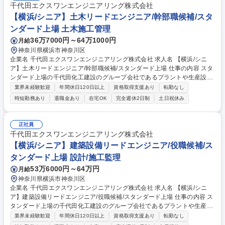
千代田エクスワンエンジニアリング株式会社
【横浜/シニア】土木リードエンジニア/幹部職候補/スタ
ンダード上場 土木施工管理
36万7000円～64万1000円
月給
神奈川県横浜市神奈川区
企業名 千代田エクスワンエンジニアリング株式会社 求人名 【横浜/シニ
ア】土木リードエンジニア/幹部職候補/スタンダード上場 仕事の内容 スタ
ンダード上場の千代田化工建設のグループ会社であるプラントや生産設備
の設計、調達、建設、メンテナンスを行っている当社にて、土木建築設
業界未経験歓迎
年間休日120日以上
資格取得支援あり
転勤なし
計・調達などをお任せいたします。※経験者（幹部候補）での採用 【詳
時短勤務あり
退職金あり
在宅OK
完全週休2日制
土日祝休み
細】プラントの構造設計や基礎工事など土木関連及び建築物の各種設計、
調達から現地での施工管理に至るまでの業務を担当していただきます■顧
客ヒアリング：顧客要望ヒアリングや提案など■積算・見積：係る費用の
正社員
算出から、顧客へ提示・交渉など■各種設計・計画業務：構造や基礎工事
千代田エクスワンエンジニアリング株式会社
などの土木関連の設計・計画等■内外装や設備工事などの建築関連の設
【横浜/シニア】建築設備リードエンジニア/役職候補/ス
計・計画等■施工管理：工事時の際には現地での安全・品質・工程管理 募
タンダード上場 設計/施工監理
集職種 【横浜/シニア】土木リードエンジニア/幹部職候補/スタンダード上
場
53万6000円～64万円
月給
神奈川県横浜市神奈川区
企業名 千代田エクスワンエンジニアリング株式会社 求人名 【横浜/シニ
ア】建築設備リードエンジニア/役職候補/スタンダード上場 仕事の内容 ス
タンダード上場の千代田化工建設のグループ会社であるプラントや生産設
備の設計、調達、建設、メンテナンスを行っている当社にて、研究所など
業界未経験歓迎
年間休日120日以上
資格取得支援あり
転勤なし
のプロジェクトを遂行をお任せいたします。※経験者（幹部候補） 【詳