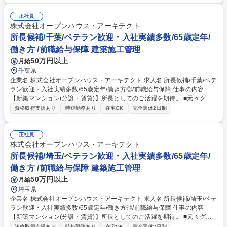
画提案、積算業務をご担当いただきます。 募集職種 【★】【横浜】積算
正社員
株式会社オープンハウス・アーキテクト
所長候補/千葉/ベテラン歓迎・入社実績多数/65歳定年/
働き方 /前職給与保障 建築施工管理
50万円以上
月給
千葉県
企業名 株式会社オープンハウス・アーキテクト 求人名 所長候補/千葉/ベテ
ラン歓迎・入社実績多数/65歳定年/働き方◎/前職給与保障 仕事の内容
【新築マンション(分譲・賃貸)】所長としてのご活躍を期待。 ■元々グル
ープ企業の戸建等木造施工をメインに担ってきた当社で、2016年より総
資格取得支援あり
時短勤務あり
在宅OK
完全週休2日制
合建設事業を開始。グループ外からの受注含め現在売上約400億、メン バ
ー約290名程(内派遣50名程)。現在稼働60現場中ほぼ全てがRC新築マン
ションです。戸建施工で培ったパートナーや住設関連企業とのネットワー
正社員
ク・ボリュームディスカウントにより、ローコストかつ高品質建築が強み
株式会社オープンハウス・アーキテクト
となり多くのデベロッパーから引合いが急増。比較的ブルーオーシャンの
所長候補/埼玉/ベテラン歓迎・入社実績多数/65歳定年/
10億円規模案件を主戦場に、マンション施工全国トップをめざし、今後も
働き方 /前職給与保障 建築施工管理
成長を続けます。■エリア：東京・神奈川・埼玉・千葉 募集職種 所長候
50万円以上
月給
補/千葉/ベテラン歓迎・入社実績多数/65歳定年/働き方◎/前職給与保障
埼玉県
企業名 株式会社オープンハウス・アーキテクト 求人名 所長候補/埼玉/ベテ
ラン歓迎・入社実績多数/65歳定年/働き方◎/前職給与保障 仕事の内容
【新築マンション(分譲・賃貸)】所長としてのご活躍を期待。 ■元々グル
ープ企業の戸建等木造施工をメインに担ってきた当社で、2016年より総
資格取得支援あり
時短勤務あり
在宅OK
完全週休2日制