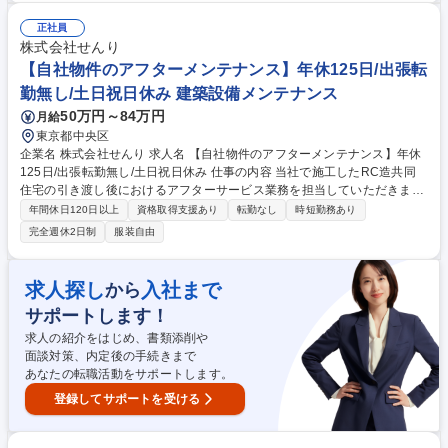
巡視を行い、進行管理や品質・安全面の指導も実施。社内には発注状況や
市場動向を共有し、適切な購買・工事体制づくりを支えます。 【メインミ
正社員
ッション】見積施工基準書と見積条件書の確立。業者との面談を通したQ
株式会社せんり
CDSEに対する客観的評価。設備に対する山積み表の作成を担っていただ
【自社物件のアフターメンテナンス】年休125日/出張転
きます。 募集職種 【コンストラクションマネジメント/給排水設備】ベテ
勤無し/土日祝日休み 建築設備メンテナンス
ラン歓迎/65歳定年/転勤無
50万円～84万円
月給
東京都中央区
企業名 株式会社せんり 求人名 【自社物件のアフターメンテナンス】年休
125日/出張転勤無し/土日祝日休み 仕事の内容 当社で施工したRC造共同
住宅の引き渡し後におけるアフターサービス業務を担当していただきま
す。 ■自社の開発物件のアフターメンテナンス ■お客様からの問い合わせ
年間休日120日以上
資格取得支援あり
転勤なし
時短勤務あり
対応 ■現地での状況確認・点検 ■修繕工事の手配・日程調整 ■物件トラブ
完全週休2日制
服装自由
ル（漏水、ドアが開かない、物件にキズ等）が発覚した際の対応 ■協力業
者（職人）への指示出し、進捗管理 ■社内報告書類の作成等 （変更の範
囲：当社業務全般） 募集職種 【自社物件のアフターメンテナンス】年休1
求人探し
入社まで
から
25日/出張転勤無し/土日祝日休み
サポートします！
求人の紹介をはじめ、書類添削や
面談対策、内定後の手続きまで
あなたの転職活動をサポートします。
登録してサポートを受ける