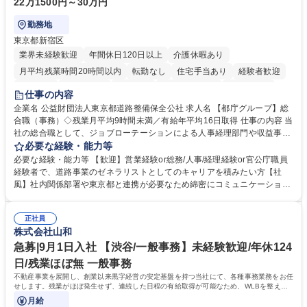
22万1500円～30万円
勤務地
東京都新宿区
業界未経験歓迎
年間休日120日以上
介護休暇あり
月平均残業時間20時間以内
転勤なし
住宅手当あり
経験者歓迎
研修あり
退職金あり
賞与あり
完全週休2日制
交通費支給
仕事の内容
駅近5分以内
資格取得手当あり
食事補助あり
企業名 公益財団法人東京都道路整備保全公社 求人名 【都庁グループ】総
合職（事務）◇残業月平均9時間未満／有給年平均16日取得 仕事の内容 当
社の総合職として、ジョブローテーションによる人事経理部門や収益事業
等のフロント部門の部署等幅広い部署での業務をお任せいたします。研修
必要な経験・能力等
制度やキャリア支援が充実しております！ ※下記業務詳細 【業務詳細】■
必要な経験・能力等 【歓迎】営業経験or総務/人事/経理経験or官公庁職員
管理部門：広報、人事、経理など当公社の運営に係る管理業務 ■収益部
経験者で、道路事業のゼネラリストとしてのキャリアを積みたい方【社
門：駐車場の新規開拓、管理運営、新宿駅西口広場の「イベントコーナ
風】社内関係部署や東京都と連携が必要なため綿密にコミュニケーション
ー」などの管理運営 ■道路部門：整備の急がれる骨格幹線道路や木造住宅
を図っています。 【業務の魅力】■幅広く携われる：総合職（事務）で
密集地域の特定整備路線の用地取得、道路に関する普及啓発事業、都内の
は、駐車場の管理運営や道路用地の取得、公益財団法人の中枢を担う管理
道路施設や道路工事現場の見学ツアー事業 ※入社後は上記いずれかの部門
正社員
部門など多岐に渡る業務を経験できます。 ■様々なプロジェクト：駐車場
株式会社山和
へ配属。※業務内容変更の範囲：会社の定める業務 募集職種 【都庁グル
事業の他、新宿駅西口広場内に設置された照明を兼ねた広告「ブライトサ
ープ】総合職（事務）◇残業月平均9時間未満／有給年平均16日取得
イン」の管理運営を行うなど、事業収益を生み出す活動を積極的に行って
急募|9月1日入社 【渋谷/一般事務】未経験歓迎/年休124
います。 学歴・資格 学歴：大学院 大学 高専 短大 専修学校 高校 語学力：
日/残業ほぼ無 一般事務
資格：
不動産事業を展開し、創業以来黒字経営の安定基盤を持つ当社にて、各種事務業務をお任
せします。残業がほぼ発生せず、連続した日程の有給取得が可能なため、WLBを整えた
い方にお勧めの環境です！
月給