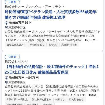
正社員
株式会社オープンハウス・アーキテクト
所長候補/東京/ベテラン歓迎・入社実績多数/65歳定年/
働き方 /前職給与保障 建築施工管理
50万円以上
月給
東京都中野区
企業名 株式会社オープンハウス・アーキテクト 求人名 所長候補/東京/ベテ
ラン歓迎・入社実績多数/65歳定年/働き方◎/前職給与保障 仕事の内容
【新築マンション(分譲・賃貸)】所長としてのご活躍を期待。 ■元々グル
ープ企業の戸建等木造施工をメインに担ってきた当社で、2016年より総
資格取得支援あり
時短勤務あり
在宅OK
完全週休2日制
合建設事業を開始。グループ外からの受注含め現在売上約400億、メン バ
ー約290名程(内派遣50名程)。現在稼働60現場中ほぼ全てがRC新築マン
ションです。戸建施工で培ったパートナーや住設関連企業とのネットワー
正社員
ク・ボリュームディスカウントにより、ローコストかつ高品質建築が強み
株式会社せんり
となり多くのデベロッパーから引合いが急増。比較的ブルーオーシャンの
【自社物件の品質保証・竣工前物件のチェック】年休1
10億円規模案件を主戦場に、マンション施工全国トップをめざし、今後も
25日/土日祝日休み 建築製品品質保証
成長を続けます。■エリア：東京・神奈川・埼玉・千葉 募集職種 所長候
50万円～84万円
月給
補/東京/ベテラン歓迎・入社実績多数/65歳定年/働き方◎/前職給与保障
東京都中央区
企業名 株式会社せんり 求人名 【自社物件の品質保証・竣工前物件のチェ
ック】年休125日/土日祝日休み 仕事の内容 当社で施工するRC造共同住宅
新築工事の品質保証・竣工前のチェックをご担当いただきます。 ■建築現
場での施工状況や工程・品質・安全状況の確認 ■設計図、施工図、竣工図
年間休日120日以上
資格取得支援あり
転勤なし
時短勤務あり
の品質項目のチェック ■社内規定検査の実施、施工現場の品質チェック ■
完全週休2日制
土日祝休み
服装自由