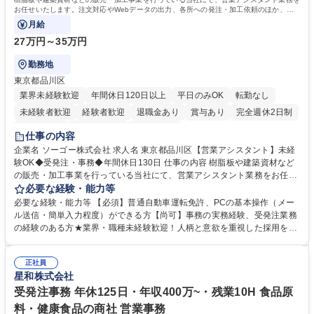
お任せいたします。注文対応やWebデータの出力、各所への発注・加工依頼のほか、電
話・メール対応等の事務業務を担当します。
月給
27万円～35万円
勤務地
東京都品川区
業界未経験歓迎
年間休日120日以上
平日のみOK
転勤なし
未経験者歓迎
経験者歓迎
退職金あり
賞与あり
完全週休2日制
交通費支給
駅近5分以内
土日祝休み
仕事の内容
企業名 ソーゴー株式会社 求人名 東京都品川区【営業アシスタント】未経
験OK◆受発注・事務◆年間休日130日 仕事の内容 樹脂板や建築資材など
の販売・加工事業を行っている当社にて、営業アシスタント業務をお任せ
いたします。注文対応やWebデータの出力、各所への発注・加工依頼のほ
必要な経験・能力等
か、電話・メール対応等の事務業務を担当します。 ■受注・発注業務：FA
必要な経験・能力等 【必須】普通自動車運転免許、PCの基本操作（メー
Xによる注文対応、Web発注データのプリントアウト、各仕入先・協力会
ル送信・簡単入力程度）ができる方【尚可】事務の実務経験、受発注業務
社への発注および加工依頼等 ■納品書・請求書の作成および発送手配 ■商
の経験のある方★業界・職種未経験歓迎！人柄と意欲を重視した採用を行
品手配・在庫確認・納期調整 ■電話・メールでの問い合わせ対応および付
っています。 【要件】未経験歓迎！未経験からスタートして長く勤務する
随する事務全般 ※高度なPCスキルは不要です。【業務内容の変更範囲】
社員が多数在籍しています。 【求める人物像】納期優先の業界のため状況
当社の指定する業務 募集職種 東京都品川区【営業アシスタント】未経験O
正社員
変化に臨機応変かつ柔軟に対応できる方、約束を守り正確に作業を進めら
星和株式会社
K◆受発注・事務◆年間休日130日
れる方を求めています。高度なPCスキルや関数知識は一切不要です。丁
寧な指導体制が整っているため、安心してお仕事をスタートしていただけ
受発注事務 年休125日・年収400万~・残業10H 食品原
ます。 学歴・資格 学歴：大学院 大学 高専 短大 専修学校 高校 語学力：
料・健康食品の商社 営業事務