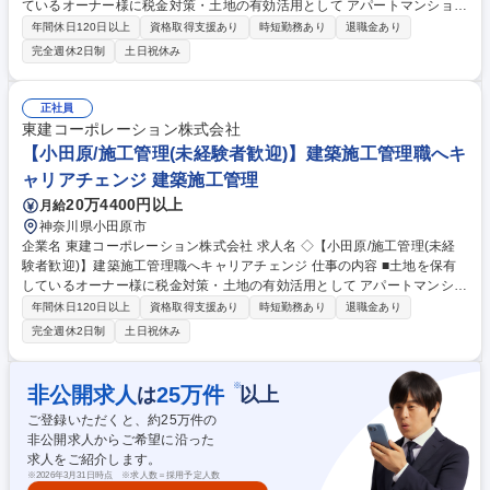
ているオーナー様に税金対策・土地の有効活用として アパートマンション
の提案を行う当社。自社物件の賃貸マンション/ アパート/貸店舗等におけ
年間休日120日以上
資格取得支援あり
時短勤務あり
退職金あり
る施工管理業務全般をお任せします。 ※未経験歓迎 【業務】■賃貸建物
完全週休2日制
土日祝休み
（木造2×4、RCマンション）の建築工事において、元請けの立場として安
全・品質・工程等の現場管理を巡回管理にて実施していただきます（他社
JVは一切ありません）※一部物件により一現場常駐となります■ご経験・
正社員
スキルに応じて最適な建設プラン(配置計画)の作成業務および建設費用の
東建コーポレーション株式会社
積算業務をご担当いただくこともあります■日々の業務でiPadを使用し施
【小田原/施工管理(未経験者歓迎)】建築施工管理職へキ
工管理を支援する同社独自のシステムがあります 募集職種 ◇【藤沢/施工
ャリアチェンジ 建築施工管理
管理(未経験者歓迎)】建築施工管理職へキャリアチェンジ
20万4400円以上
月給
神奈川県小田原市
企業名 東建コーポレーション株式会社 求人名 ◇【小田原/施工管理(未経
験者歓迎)】建築施工管理職へキャリアチェンジ 仕事の内容 ■土地を保有
しているオーナー様に税金対策・土地の有効活用として アパートマンショ
ンの提案を行う当社。自社物件の賃貸マンション/ アパート/貸店舗等にお
年間休日120日以上
資格取得支援あり
時短勤務あり
退職金あり
ける施工管理業務全般をお任せします。 ※未経験歓迎 【業務】■賃貸建物
完全週休2日制
土日祝休み
（木造2×4、RCマンション）の建築工事において、元請けの立場として安
全・品質・工程等の現場管理を巡回管理にて実施していただきます（他社
JVは一切ありません）※一部物件により一現場常駐となります■ご経験・
※
非公開求人
25
万件
は
以上
スキルに応じて最適な建設プラン(配置計画)の作成業務および建設費用の
ご登録いただくと、約
25
万件の
積算業務をご担当いただくこともあります■日々の業務でiPadを使用し施
非公開求人からご希望に沿った
工管理を支援する同社独自のシステムがあります 募集職種 ◇【小田原/施
求人をご紹介します。
工管理(未経験者歓迎)】建築施工管理職へキャリアチェンジ
※
2026年3月31日時点 ※求人数＝採用予定人数