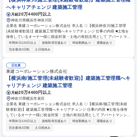
工管理を支援する同社独自のシステムがあります 募集職種 ◇【湘南/施工
へキャリアチェンジ 建築施工管理
管理(未経験者歓迎)】建築施工管理職へキャリアチェンジ
20万4400円以上
月給
神奈川県横浜市神奈川区
企業名 東建コーポレーション株式会社 求人名 ◇【横浜神奈川/施工管理
(未経験者歓迎)】建築施工管理職へキャリアチェンジ 仕事の内容 ■土地を
保有しているオーナー様に税金対策・土地の有効活用として アパートマン
ションの提案を行う当社。自社物件の賃貸マンション/ アパート/貸店舗等
年間休日120日以上
資格取得支援あり
時短勤務あり
退職金あり
における施工管理業務全般をお任せします。 ※未経験歓迎 【業務】■賃貸
完全週休2日制
土日祝休み
建物（木造2×4、RCマンション）の建築工事において、元請けの立場とし
て安全・品質・工程等の現場管理を巡回管理にて実施していただきます
（他社JVは一切ありません）※一部物件により一現場常駐となります■ご
正社員
経験・スキルに応じて最適な建設プラン(配置計画)の作成業務および建設
東建コーポレーション株式会社
費用の積算業務をご担当いただくこともあります■日々の業務でiPadを使
【横浜南/施工管理(未経験者歓迎)】建築施工管理職へキ
用し施工管理を支援する同社独自のシステムがあります 募集職種 ◇【横
ャリアチェンジ 建築施工管理
浜神奈川/施工管理(未経験者歓迎)】建築施工管理職へキャリアチェンジ
20万4400円以上
月給
神奈川県横浜市泉区
企業名 東建コーポレーション株式会社 求人名 ◇【横浜南/施工管理(未経
験者歓迎)】建築施工管理職へキャリアチェンジ 仕事の内容 ■土地を保有
しているオーナー様に税金対策・土地の有効活用として アパートマンショ
ンの提案を行う当社。自社物件の賃貸マンション/ アパート/貸店舗等にお
年間休日120日以上
資格取得支援あり
時短勤務あり
退職金あり
ける施工管理業務全般をお任せします。 ※未経験歓迎 【業務】■賃貸建物
完全週休2日制
土日祝休み
（木造2×4、RCマンション）の建築工事において、元請けの立場として安