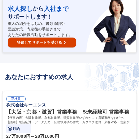
全・品質・工程等の現場管理を巡回管理にて実施していただきます（他社
JVは一切ありません）※一部物件により一現場常駐となります■ご経験・
求人探し
入社まで
から
スキルに応じて最適な建設プラン(配置計画)の作成業務および建設費用の
サポートします！
積算業務をご担当いただくこともあります■日々の業務でiPadを使用し施
工管理を支援する同社独自のシステムがあります 募集職種 ◇【横浜南/施
求人の紹介をはじめ、書類添削や
工管理(未経験者歓迎)】建築施工管理職へキャリアチェンジ
面談対策、内定後の手続きまで
あなたの転職活動をサポートします。
登録してサポートを受ける
あなたにおすすめの求人
正社員
株式会社キーエンス
【大阪・京都・滋賀】営業事務 ※未経験可 営業事務
【仕事内容】大阪営業所、京都営業所、滋賀営業所いずれかにて営業事務をお任せ。
【詳細】電話応対・データ入力・伝票や見積の作成・カタログ送付・来客対応・営業所内
で発生する事務業務や業務改善をお任せ。
月給
27万9000円～28万1000円