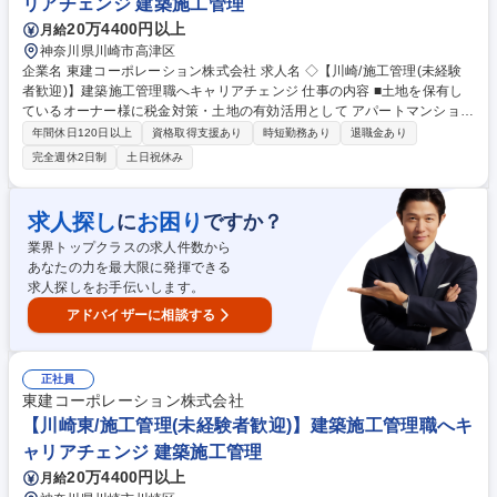
リアチェンジ 建築施工管理
工管理(未経験者歓迎)】建築施工管理職へキャリアチェンジ
20万4400円以上
月給
神奈川県川崎市高津区
企業名 東建コーポレーション株式会社 求人名 ◇【川崎/施工管理(未経験
者歓迎)】建築施工管理職へキャリアチェンジ 仕事の内容 ■土地を保有し
ているオーナー様に税金対策・土地の有効活用として アパートマンション
の提案を行う当社。自社物件の賃貸マンション/ アパート/貸店舗等におけ
年間休日120日以上
資格取得支援あり
時短勤務あり
退職金あり
る施工管理業務全般をお任せします。 ※未経験歓迎 【業務】■賃貸建物
完全週休2日制
土日祝休み
（木造2×4、RCマンション）の建築工事において、元請けの立場として安
全・品質・工程等の現場管理を巡回管理にて実施していただきます（他社
JVは一切ありません）※一部物件により一現場常駐となります■ご経験・
求人探し
お困り
に
ですか？
スキルに応じて最適な建設プラン(配置計画)の作成業務および建設費用の
業界トップクラスの求人件数から
積算業務をご担当いただくこともあります■日々の業務でiPadを使用し施
あなたの力を最大限に発揮できる
工管理を支援する同社独自のシステムがあります 募集職種 ◇【川崎/施工
求人探しをお手伝いします。
管理(未経験者歓迎)】建築施工管理職へキャリアチェンジ
アドバイザーに相談する
正社員
東建コーポレーション株式会社
【川崎東/施工管理(未経験者歓迎)】建築施工管理職へキ
ャリアチェンジ 建築施工管理
20万4400円以上
月給