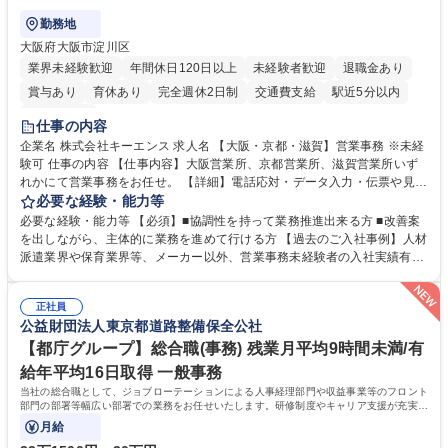
勤務地
大阪府大阪市淀川区
業界未経験歓迎
年間休日120日以上
未経験者歓迎
退職金あり
賞与あり
育休あり
完全週休2日制
交通費支給
駅近5分以内
土日祝休み
仕事の内容
企業名 株式会社キーエンス 求人名 【大阪・京都・滋賀】営業事務 ※未経
験可 仕事の内容 【仕事内容】大阪営業所、京都営業所、滋賀営業所いず
れかにて営業事務をお任せ。 【詳細】電話応対・データ入力・伝票や見積
の作成・カタログ送付・来客対応・営業所内で発生する事務業務や業務改
必要な経験・能力等
善をお任せ。 【教育制度】ご入社後、育成担当とペアになりながらOJTに
必要な経験・能力等 【必須】■協調性を持って業務推進出来る方 ■改善案
て業務を覚えていただくことが可能です。業務システムがきちんと構築さ
を出しながら、主体的に業務を進めて行ける方 【過去のご入社事例】人材
れているため、スムーズに仕事に慣れることができる環境です。また、
派遣業界や保育業界等、メーカー以外、営業事務未経験者の入社実績有
「チームで成果を出す文化」があり、良いやり方を積極的に共有しながら
【当社の事務職について】単なる事務ではなく主体性を発揮したサポート
常に改善を目指す風土のため、安心して業務に取り組んでいただけます。
により、キーエンスの付加価値向上に貢献します。ベースの定型業務に加
募集職種 【大阪・京都・滋賀】営業事務 ※未経験可
正社員
えて、お客様や社員の状況に合わせ、能動的なサポート、改善の動きも期
公益財団法人東京都道路整備保全公社
待され。組織を支えるスペシャリストとして、チームに貢献し、結果的に
社員から頼られる存在になることができます。平均19:30の退勤以降の業
【都庁グループ】総合職(事務) 残業月平均9時間未満/有
務の持ち帰りも禁止されており、メリハリのある働き方となります。 学
給年平均16日取得 一般事務
歴・資格 学歴：大学院 大学 高専 短大 語学力： 資格：
当社の総合職として、ジョブローテーションによる人事経理部門や収益事業等のフロント
部門の部署等幅広い部署での業務をお任せいたします。研修制度やキャリア支援が充実し
ております！ ※下記業務詳細
月給