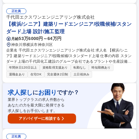
理など ＜案件について＞ 大手ゼネコンやデベロッパー、ビル管理会社が
施工する公共施設、マンション、オフィスビル、商業ビルなどの大規模新
築工事や大規模改修工事における専門工事（仮設、型枠、防水、塗装、 内
正社員
装仕上工事等）が中心となります。案件の多くは東京23区や神奈川・埼玉
千代田エクスワンエンジニアリング株式会社
などの関東圏がメインとなりますので長期の出張はございません。 募集職
【横浜/シニア】建築リードエンジニア/役職候補/スタン
種 【霞が関】建築施工管理◆元請け工事も積極的に受注中
ダード上場 設計/施工監理
53万6000円～64万円
月給
神奈川県横浜市神奈川区
企業名 千代田エクスワンエンジニアリング株式会社 求人名 【横浜/シニ
ア】建築リードエンジニア/役職候補/スタンダード上場 仕事の内容 スタン
ダード上場の千代田化工建設のグループ会社であるプラントや生産設備の
設計、調達、建設、メンテナンスを行っている当社にて、工場などのプロ
年間休日120日以上
資格取得支援あり
転勤なし
時短勤務あり
ジェクトを遂行をお任せいたします。※経験者（幹部候補） 【詳細】■設
退職金あり
在宅OK
完全週休2日制
土日祝休み
計インプット：顧客要望ヒアリング、要望に合わせた基本構想の提案など
■設計アウトプット：建築物・設備等のプランニングや仕様決め、官庁申
請、社内の関係部署等との連携調整など■コスト管理：係る費用の算出、
求人探し
お困り
に
ですか？
顧客へ提示・交渉、協力会社の手配およびコントロールなど■施工管理：
業界トップクラスの求人件数から
工事現場での品質・工程・安全管理など■組織運営：勤怠管理、目標設
あなたの力を最大限に発揮できる
定、後継の育成、教育プログラムの作成など 募集職種 【横浜/シニア】建
求人探しをお手伝いします。
築リードエンジニア/役職候補/スタンダード上場
アドバイザーに相談する
正社員