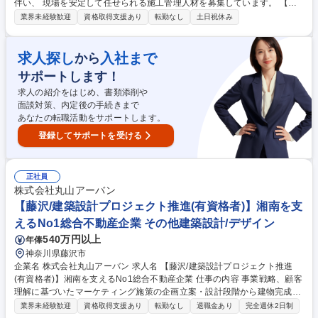
伴い、 現場を安定して任せられる施工管理人材を募集しています。 【仕
事内容】・現場調査、施工計画 ・工程、品質、安全の管理 ※5億～10億円
業界未経験歓迎
資格取得支援あり
転勤なし
土日祝休み
規模中心／都内・神奈川中心／長期出張なし 【この仕事の価値】・これま
での経験をそのまま活かせる ・無理のない働き方（残業ほぼなし）・長く
働ける環境（定年後も相談可能） 募集職種 建築施工管理｜年休120日／残
求人探し
入社まで
から
業ほぼなし／生涯現役で働ける環境
サポートします！
求人の紹介をはじめ、書類添削や
面談対策、内定後の手続きまで
あなたの転職活動をサポートします。
登録してサポートを受ける
正社員
株式会社丸山アーバン
【藤沢/建築設計プロジェクト推進(有資格者)】湘南を支
えるNo1総合不動産企業 その他建築設計/デザイン
540万円以上
年俸
神奈川県藤沢市
企業名 株式会社丸山アーバン 求人名 【藤沢/建築設計プロジェクト推進
(有資格者)】湘南を支えるNo1総合不動産企業 仕事の内容 事業戦略、顧客
理解に基づいたマーケティング施策の企画立案・設計段階から建物完成ま
での設計・工事監理・プロジェクト推進など、企画・設計部門の統括をお
業界未経験歓迎
資格取得支援あり
転勤なし
退職金あり
完全週休2日制
任せ。施工管理や設計は外注のため現場作業はありません 【詳細】■企