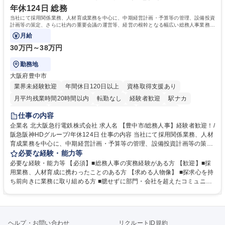
年休124日 総務
当社にて採用関係業務、人材育成業務を中心に、中期経営計画・予算等の管理、設備投資
計画等の策定、さらに社内の重要会議の運営等、経営の根幹となる幅広い総務人事業務全
般を担当していただきます。
月給
30万円～38万円
勤務地
大阪府豊中市
業界未経験歓迎
年間休日120日以上
資格取得支援あり
月平均残業時間20時間以内
転勤なし
経験者歓迎
駅ナカ
退職金あり
完全週休2日制
交通費支給
駅近5分以内
仕事の内容
土日祝休み
服装自由
昼食補助あり
食事補助あり
企業名 北大阪急行電鉄株式会社 求人名 【豊中市/総務人事】経験者歓迎！/
阪急阪神HDグループ/年休124日 仕事の内容 当社にて採用関係業務、人材
育成業務を中心に、中期経営計画・予算等の管理、設備投資計画等の策
定、さらに社内の重要会議の運営等、経営の根幹となる幅広い総務人事業
必要な経験・能力等
務全般を担当していただきます。 【主な業務内容】 ■採用関係業務および
必要な経験・能力等 【必須】■総務人事の実務経験がある方 【歓迎】■採
人材育成(社員研修)業務の推進 ■中期経営計画および予算等の管理 ■設備
用業務、人材育成に携わったことのある方 【求める人物像】 ■探求心を持
投資計画等の策定 ■社内の重要会議の運営 ■その他総務人事業務全般 【入
ち前向きに業務に取り組める方 ■臆せずに部門・会社を超えたコミュニケ
社後】入社後は採用や育成をメインに担当し将来的には経営根幹に関わる
ーションの取れる方 ■自分で考えて行動のできる方 ■第二の創業期を迎え
総務人事業務全般へ幅広く従事していただきます。 募集職種 【豊中市/総
る当社で組織の次代を担うネクスト人材として長期的に成長したい方 ■周
務人事】経験者歓迎！/阪急阪神HDグループ/年休124日
囲のメンバーと協調しつつ主体性を持って能動的に業務を推進できる方 学
歴・資格 学歴：大学院 大学 高専 短大 専修学校 高校 語学力： 資格：
ヘルプ・お問い合わせ
リクルートID規約