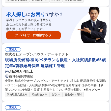
合建設事業を開始。グループ外からの受注含め現在売上約400億、メン バ
ー約290名程(内派遣50名程)。現在稼働60現場中ほぼ全てがRC新築マン
ションです。戸建施工で培ったパートナーや住設関連企業とのネットワー
求人探し
お困り
に
ですか？
ク・ボリュームディスカウントにより、ローコストかつ高品質建築が強み
業界トップクラスの求人件数から
となり多くのデベロッパーから引合いが急増。比較的ブルーオーシャンの
あなたの力を最大限に発揮できる
10億円規模案件を主戦場に、マンション施工全国トップをめざし、今後も
求人探しをお手伝いします。
成長を続けます。■エリア：東京・神奈川・埼玉・千葉 募集職種 所長候
補/埼玉/ベテラン歓迎・入社実績多数/65歳定年/働き方◎/前職給与保障
アドバイザーに相談する
正社員
株式会社オープンハウス・アーキテクト
現場所長候補/福岡/ベテランも歓迎・入社実績多数/65歳
定年//前職給与保障 建築施工管理
50万円以上
月給
福岡県福岡市南区
企業名 株式会社オープンハウス・アーキテクト 求人名 現場所長候補/福岡/
ベテランも歓迎・入社実績多数/65歳定年//前職給与保障 仕事の内容 【新
築マンション(分譲・賃貸)】所長としてのご活躍を期待。 ■元々グループ
企業の戸建等木造施工をメインに担ってきた当社で、2016年より総合建
資格取得支援あり
時短勤務あり
在宅OK
完全週休2日制
設事業を開始。グループ外からの受注含め現在売上約400億、メン バー約
290名程(内派遣50名程)。現在稼働60現場中ほぼ全てがRC新築マンショ
ンです。戸建施工で培ったパートナーや住設関連企業とのネットワーク・
正社員