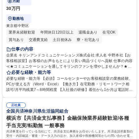
月給
30万円
勤務地
東京都中野区
業界未経験歓迎
年間休日120日以上
退職金あり
在宅OK
賞与あり
交通費支給
土日祝休み
寮・社宅あり
仕事の内容
企業名 キリンアンドコミュニケーションズ株式会社 求人名 中野本社【お
客様相談室】お客様のお声をもとにより良い商品づくりへ貢献 仕事の内容
≪★コミュニケーションを通してキリンのファンを増やしませんか？★≫
お客様のお声をより良い商品づくりに活かしていく上で、窓口となるお客
必要な経験・能力等
様相談室でのお仕事です。 日々お客様からいただくキリングループへのご
必要な経験・能力等 【必須】コールセンターやお客様相談室の業務経験、
意見を、企業活動に活かしています。お客様からの声に迅速かつ誠意をも
PCが使える方（Word・Excel）【働き方】在宅勤務・リモートワーク相
って対応、情報提供するとともにグループ内活動に反映しています。 【具
談可/月平均残業7～8時間程度 【入社後の研修】着任から1か月は電話対応
体的には】電話応対、メール、お手紙対応、ご指摘品調査報告書作成、有
のOJTを中心に実施し、電話対応に慣れた段階でメール・手紙のOJTを実
人チャットボット対応など。 【1日の対応件数】■電話：月間一人当たり
施する予定です。独り立ち以降もしっかりフォローする体制を整えていま
平均100件前後■メール・手紙：同上40件前後 募集職種 中野本社【お客様
正社員
すのでご安心ください。 【当社について】キリングループの広報機能を担
全国共済神奈川県生活協同組合
相談室】お客様のお声をもとにより良い商品づくりへ貢献
う会社として、お客様との出会いを大切にし、磨き上げたホスピタリティ
を込めてコミュニケーションをとりながら広報関連業務を行っておりま
横浜市【共済金支払事務】金融保険業界経験歓迎/各種
す。 学歴・資格 学歴：大学院 大学 高専 短大 専修学校 高校 語学力： 資
手当充実/転勤無 一般事務
格：
共済事業を行っている当社にて、共済金支払事務をお任せいたします。共済金請求書類の
受付・内容確認・審査・データ入力のほか、加入者様や医療機関等からの問い合わせ電話