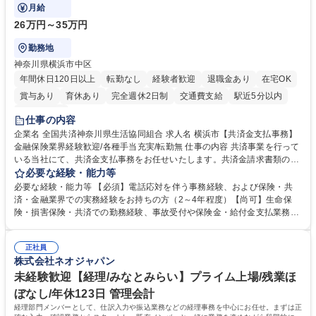
対応や書類発送等を担当します。
月給
26万円～35万円
勤務地
神奈川県横浜市中区
年間休日120日以上
転勤なし
経験者歓迎
退職金あり
在宅OK
賞与あり
育休あり
完全週休2日制
交通費支給
駅近5分以内
土日祝休み
仕事の内容
企業名 全国共済神奈川県生活協同組合 求人名 横浜市【共済金支払事務】
金融保険業界経験歓迎/各種手当充実/転勤無 仕事の内容 共済事業を行って
いる当社にて、共済金支払事務をお任せいたします。共済金請求書類の受
付・内容確認・審査・データ入力のほか、加入者様や医療機関等からの問
必要な経験・能力等
い合わせ電話対応や書類発送等を担当します。 ■共済金請求書類の受付、
必要な経験・能力等 【必須】電話応対を伴う事務経験、および保険・共
内容確認、および共済金支払に関する審査・事務処理業務全般を担当 ■専
済・金融業界での実務経験をお持ちの方（2～4年程度）【尚可】生命保
用システムへのデータ入力、各種必要書類の作成・発送作業 ■加入者様や
険・損害保険・共済での勤務経験、事故受付や保険金・給付金支払業務経
医療機関等からの各種問い合わせに対する丁寧かつ迅速な電話応対 ■現場
験がある方 【求める人物像】■相手の立場に立った丁寧な対応ができる方
調査の対応および業務プロセスの改善活動 【業務内容の変更範囲】当社の
■チームワークを大切にし、素直に学べる方★外勤の保険営業から内勤事
指定する業務 募集職種 横浜市【共済金支払事務】金融保険業界経験歓迎/
正社員
務へのキャリアチェンジ希望者も大歓迎です！ 学歴・資格 学歴：大学院
株式会社ネオジャパン
各種手当充実/転勤無
大学 高専 短大 専修学校 高校 語学力： 資格：
未経験歓迎【経理/みなとみらい】プライム上場/残業ほ
ぼなし/年休123日 管理会計
経理部門メンバーとして、仕訳入力や振込業務などの経理事務を中心にお任せ。まずは正