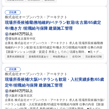
品質に関する問題点の検証、改善 ■協力工事会社への教育、指導 ■関連部
署(設計・施工)との打ち合わせ ■施工管理マニュアルの作成 （変更の範
囲：当社業務全般） 募集職種 【自社物件の品質保証・竣工前物件のチェ
正社員
ック】年休125日/土日祝日休み
株式会社オープンハウス・アーキテクト
現場所長候補/勤務地確約/ベテラン歓迎/名古屋/65歳定
年/働き方 /前職給与保障 建築施工管理
50万円以上
月給
愛知県名古屋市中区
企業名 株式会社オープンハウス・アーキテクト 求人名 現場所長候補/勤務
地確約/ベテラン歓迎/名古屋/65歳定年/働き方◎/前職給与保障 仕事の内容
【新築マンション(分譲・賃貸)】所長としてのご活躍を期待。 ■元々グル
ープ企業の戸建等木造施工をメインに担ってきた当社で、2016年より総
業界未経験歓迎
資格取得支援あり
時短勤務あり
在宅OK
完全週休2日制
合建設事業を開始。グループ外からの受注含め現在売上約400億、メン バ
ー約290名程(内派遣50名程)。現在稼働60現場中ほぼ全てがRC新築マン
ションです。戸建施工で培ったパートナーや住設関連企業とのネットワー
正社員
ク・ボリュームディスカウントにより、ローコストかつ高品質建築が強み
株式会社オープンハウス・アーキテクト
となり多くのデベロッパーから引合いが急増。比較的ブルーオーシャンの
現場所長候補/大阪/ベテランも歓迎・入社実績多数/65歳
10億円規模案件を主戦場に、マンション施工全国トップをめざし、今後も
定年/前職給与保障 建築施工管理
成長を続けます。■エリア：東京・神奈川・埼玉・千葉 募集職種 現場所長
50万円以上
月給
候補/勤務地確約/ベテラン歓迎/名古屋/65歳定年/働き方◎/前職給与保障
大阪府大阪市北区
企業名 株式会社オープンハウス・アーキテクト 求人名 現場所長候補/大阪/
ベテランも歓迎・入社実績多数/65歳定年/前職給与保障 仕事の内容 【新築
マンション(分譲・賃貸)】所長(候補)としてのご活躍を期待。 ■元々グルー