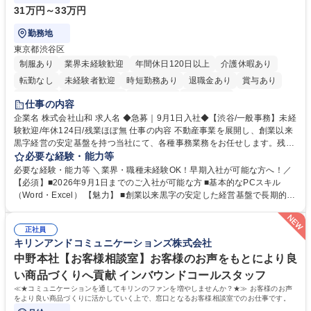
31万円～33万円
勤務地
東京都渋谷区
制服あり
業界未経験歓迎
年間休日120日以上
介護休暇あり
転勤なし
未経験者歓迎
時短勤務あり
退職金あり
賞与あり
育休あり
完全週休2日制
交通費支給
土日祝休み
仕事の内容
企業名 株式会社山和 求人名 ◆急募｜9月1日入社◆【渋谷/一般事務】未経
験歓迎/年休124日/残業ほぼ無 仕事の内容 不動産事業を展開し、創業以来
黒字経営の安定基盤を持つ当社にて、各種事務業務をお任せします。残業
がほぼ発生せず、連続した日程の有給取得が可能なため、WLBを整えたい
必要な経験・能力等
方にお勧めの環境です！ 入社後はOJTを通じて丁寧に研修を行いますの
必要な経験・能力等 ＼業界・職種未経験OK！早期入社が可能な方へ！／
で、事務未経験の方でも安心して臨むことができます。 【業務詳細】■電
【必須】■2026年9月1日までのご入社が可能な方 ■基本的なPCスキル
話・来客対応 ■物件の鍵や社内の備品管理 ■データ入力や書類作成 ■契約
（Word・Excel） 【魅力】 ■創業以来黒字の安定した経営基盤で長期的に
書などのファイリング ■郵送物の仕訳・発送 など 募集職種 ◆急募｜9月1
安心して働ける環境 ■残業ほぼなしで働きやすさ抜群、プライベートとの
日入社◆【渋谷/一般事務】未経験歓迎/年休124日/残業ほぼ無
両立が可能 ■有給取得を積極的に推奨、年間10日程度の取得実績 ■1ヶ月
正社員
のOJTで業務を習得可能、未経験でもしっかりサポート 学歴・資格 学
キリンアンドコミュニケーションズ株式会社
歴：大学院 大学 高専 短大 語学力： 資格：
中野本社【お客様相談室】お客様のお声をもとにより良
い商品づくりへ貢献 インバウンドコールスタッフ
≪★コミュニケーションを通してキリンのファンを増やしませんか？★≫ お客様のお声
をより良い商品づくりに活かしていく上で、窓口となるお客様相談室でのお仕事です。