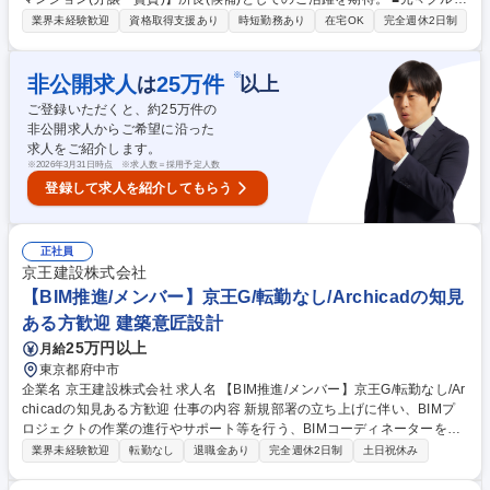
プ企業の戸建等木造施工をメインに担ってきた当社で、2016年より総合
業界未経験歓迎
資格取得支援あり
時短勤務あり
在宅OK
完全週休2日制
建設事業を開始。 グループ外からの受注含め現在売上約400億、メンバー
約290名程(内派遣50名程)。現在稼働60現場中ほぼ全てがRC新築マンシ
ョンです。戸建施工で培ったパートナーや住設関連企業とのネットワー
※
非公開求人
25
万件
は
以上
ク・ボリュームディスカウントにより、ローコストかつ高品質建築が強み
ご登録いただくと、約
25
万件の
となり多くのデベロッパーから引合いが急増。比較的ブルーオーシャンの
非公開求人からご希望に沿った
10億円規模案件を主戦場に、マンション施工全国トップをめざし、今後も
求人をご紹介します。
成長を続けます。 募集職種 現場所長候補/大阪/ベテランも歓迎・入社実績
※
2026年3月31日時点 ※求人数＝採用予定人数
多数/65歳定年/前職給与保障
登録して求人を紹介してもらう
正社員
京王建設株式会社
【BIM推進/メンバー】京王G/転勤なし/Archicadの知見
ある方歓迎 建築意匠設計
25万円以上
月給
東京都府中市
企業名 京王建設株式会社 求人名 【BIM推進/メンバー】京王G/転勤なし/Ar
chicadの知見ある方歓迎 仕事の内容 新規部署の立ち上げに伴い、BIMプ
ロジェクトの作業の進行やサポート等を行う、BIMコーディネーターをお
任せします。 ■BIMプロジェクトのサポートや、BIMモデルの作成や管理
業界未経験歓迎
転勤なし
退職金あり
完全週休2日制
土日祝休み
を担当。 ■BIMデータの環境整備やチーム間の調整、技術トレーニングな
ども行います。 ◆建築事業は、東京・神奈川エリアをメインに商業施設・