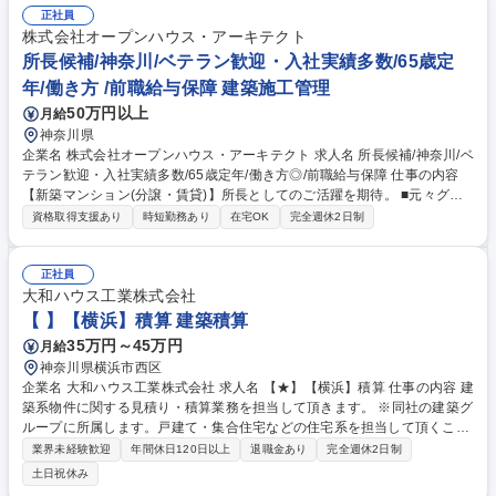
正社員
株式会社オープンハウス・アーキテクト
所長候補/神奈川/ベテラン歓迎・入社実績多数/65歳定
年/働き方 /前職給与保障 建築施工管理
50万円以上
月給
神奈川県
企業名 株式会社オープンハウス・アーキテクト 求人名 所長候補/神奈川/ベ
テラン歓迎・入社実績多数/65歳定年/働き方◎/前職給与保障 仕事の内容
【新築マンション(分譲・賃貸)】所長としてのご活躍を期待。 ■元々グル
ープ企業の戸建等木造施工をメインに担ってきた当社で、2016年より総
資格取得支援あり
時短勤務あり
在宅OK
完全週休2日制
合建設事業を開始。グループ外からの受注含め現在売上約400億、メン バ
ー約290名程(内派遣50名程)。現在稼働60現場中ほぼ全てがRC新築マン
ションです。戸建施工で培ったパートナーや住設関連企業とのネットワー
正社員
ク・ボリュームディスカウントにより、ローコストかつ高品質建築が強み
大和ハウス工業株式会社
となり多くのデベロッパーから引合いが急増。比較的ブルーオーシャンの
【 】【横浜】積算 建築積算
10億円規模案件を主戦場に、マンション施工全国トップをめざし、今後も
35万円～45万円
月給
成長を続けます。■エリア：東京・神奈川・埼玉・千葉 募集職種 所長候
神奈川県横浜市西区
補/神奈川/ベテラン歓迎・入社実績多数/65歳定年/働き方◎/前職給与保障
企業名 大和ハウス工業株式会社 求人名 【★】【横浜】積算 仕事の内容 建
築系物件に関する見積り・積算業務を担当して頂きます。 ※同社の建築グ
ループに所属します。戸建て・集合住宅などの住宅系を担当して頂くこと
は有りません。 ■建築系商品〔商業施設(店舗・ショッピングセンター)、
業界未経験歓迎
年間休日120日以上
退職金あり
完全週休2日制
物流施設(物流センター・配送センター・食品施設)、医療・介護施設、法
土日祝休み
人施設(事業所・ショールーム)等〕のコスト計算、コスト企画、コスト企