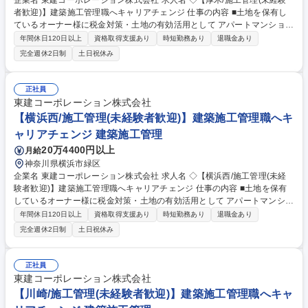
企業名 東建コーポレーション株式会社 求人名 ◇【厚木/施工管理(未経験
者歓迎)】建築施工管理職へキャリアチェンジ 仕事の内容 ■土地を保有し
ているオーナー様に税金対策・土地の有効活用として アパートマンション
の提案を行う当社。自社物件の賃貸マンション/ アパート/貸店舗等におけ
年間休日120日以上
資格取得支援あり
時短勤務あり
退職金あり
る施工管理業務全般をお任せします。 ※未経験歓迎 【業務】■賃貸建物
完全週休2日制
土日祝休み
（木造2×4、RCマンション）の建築工事において、元請けの立場として安
全・品質・工程等の現場管理を巡回管理にて実施していただきます（他社
JVは一切ありません）※一部物件により一現場常駐となります■ご経験・
正社員
スキルに応じて最適な建設プラン(配置計画)の作成業務および建設費用の
東建コーポレーション株式会社
積算業務をご担当いただくこともあります■日々の業務でiPadを使用し施
【横浜西/施工管理(未経験者歓迎)】建築施工管理職へキ
工管理を支援する同社独自のシステムがあります 募集職種 ◇【厚木/施工
ャリアチェンジ 建築施工管理
管理(未経験者歓迎)】建築施工管理職へキャリアチェンジ
20万4400円以上
月給
神奈川県横浜市緑区
企業名 東建コーポレーション株式会社 求人名 ◇【横浜西/施工管理(未経
験者歓迎)】建築施工管理職へキャリアチェンジ 仕事の内容 ■土地を保有
しているオーナー様に税金対策・土地の有効活用として アパートマンショ
ンの提案を行う当社。自社物件の賃貸マンション/ アパート/貸店舗等にお
年間休日120日以上
資格取得支援あり
時短勤務あり
退職金あり
ける施工管理業務全般をお任せします。 ※未経験歓迎 【業務】■賃貸建物
完全週休2日制
土日祝休み
（木造2×4、RCマンション）の建築工事において、元請けの立場として安
全・品質・工程等の現場管理を巡回管理にて実施していただきます（他社
JVは一切ありません）※一部物件により一現場常駐となります■ご経験・
正社員
スキルに応じて最適な建設プラン(配置計画)の作成業務および建設費用の
東建コーポレーション株式会社
積算業務をご担当いただくこともあります■日々の業務でiPadを使用し施
【川崎/施工管理(未経験者歓迎)】建築施工管理職へキャ
工管理を支援する同社独自のシステムがあります 募集職種 ◇【横浜西/施