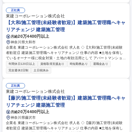
画・建築設計部門の統括（マネージメント業務） ■地域に根差した建築コ
ンセプト・デザインの検討 ■地域に最適なプランニングの検討 ■土地調
正社員
査、企画設計、建築デザイン、間取り、商品開発 ■提案資料作成および提
東建コーポレーション株式会社
案 ■建物完成までの設計、工事監理、プロジェクト推進 募集職種 【藤沢/
【大和/施工管理(未経験者歓迎)】建築施工管理職へキャ
建築設計プロジェクト推進(有資格者)】湘南を支えるNo1総合不動産企業
リアチェンジ 建築施工管理
20万4400円以上
月給
神奈川県大和市
企業名 東建コーポレーション株式会社 求人名 ◇【大和/施工管理(未経験
者歓迎)】建築施工管理職へキャリアチェンジ 仕事の内容 ■土地を保有し
ているオーナー様に税金対策・土地の有効活用として アパートマンション
の提案を行う当社。自社物件の賃貸マンション/ アパート/貸店舗等におけ
年間休日120日以上
資格取得支援あり
時短勤務あり
退職金あり
る施工管理業務全般をお任せします。 ※未経験歓迎 【業務】■賃貸建物
完全週休2日制
土日祝休み
（木造2×4、RCマンション）の建築工事において、元請けの立場として安
全・品質・工程等の現場管理を巡回管理にて実施していただきます（他社
JVは一切ありません）※一部物件により一現場常駐となります■ご経験・
正社員
スキルに応じて最適な建設プラン(配置計画)の作成業務および建設費用の
東建コーポレーション株式会社
積算業務をご担当いただくこともあります■日々の業務でiPadを使用し施
【藤沢/施工管理(未経験者歓迎)】建築施工管理職へキャ
工管理を支援する同社独自のシステムがあります 募集職種 ◇【大和/施工
リアチェンジ 建築施工管理
管理(未経験者歓迎)】建築施工管理職へキャリアチェンジ
20万4400円以上
月給
神奈川県藤沢市
企業名 東建コーポレーション株式会社 求人名 ◇【藤沢/施工管理(未経験
者歓迎)】建築施工管理職へキャリアチェンジ 仕事の内容 ■土地を保有し