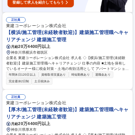
登録して求人を紹介してもらう
正社員
東建コーポレーション株式会社
【横浜/施工管理(未経験者歓迎)】建築施工管理職へキャ
リアチェンジ 建築施工管理
20万4400円以上
月給
神奈川県横浜市都筑区
企業名 東建コーポレーション株式会社 求人名 ◇【横浜/施工管理(未経験
者歓迎)】建築施工管理職へキャリアチェンジ 仕事の内容 ■土地を保有し
ているオーナー様に税金対策・土地の有効活用として アパートマンション
の提案を行う当社。自社物件の賃貸マンション/ アパート/貸店舗等におけ
年間休日120日以上
資格取得支援あり
時短勤務あり
退職金あり
る施工管理業務全般をお任せします。 ※未経験歓迎 【業務】■賃貸建物
完全週休2日制
土日祝休み
（木造2×4、RCマンション）の建築工事において、元請けの立場として安
全・品質・工程等の現場管理を巡回管理にて実施していただきます（他社
JVは一切ありません）※一部物件により一現場常駐となります■ご経験・
正社員
スキルに応じて最適な建設プラン(配置計画)の作成業務および建設費用の
東建コーポレーション株式会社
積算業務をご担当いただくこともあります■日々の業務でiPadを使用し施
【厚木/施工管理(未経験者歓迎)】建築施工管理職へキャ
工管理を支援する同社独自のシステムがあります 募集職種 ◇【横浜/施工
リアチェンジ 建築施工管理
管理(未経験者歓迎)】建築施工管理職へキャリアチェンジ
20万4400円以上
月給
神奈川県厚木市