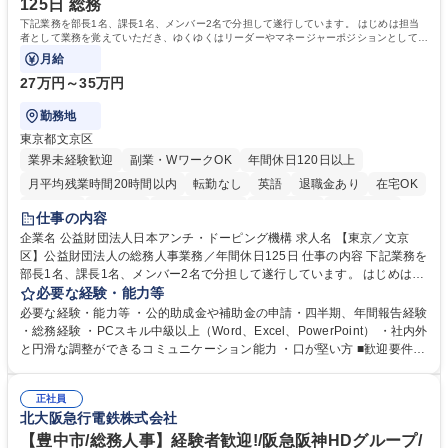
125日 総務
下記業務を部長1名、課長1名、メンバー2名で分担して遂行しています。 はじめは担当
者として業務を覚えていただき、ゆくゆくはリーダーやマネージャーポジションとして活
躍いただくことを期待しています。
月給
27万円～35万円
勤務地
東京都文京区
業界未経験歓迎
副業・WワークOK
年間休日120日以上
月平均残業時間20時間以内
転勤なし
英語
退職金あり
在宅OK
賞与あり
育休あり
完全週休2日制
交通費支給
土日祝休み
仕事の内容
食事補助あり
企業名 公益財団法人日本アンチ・ドーピング機構 求人名 【東京／文京
区】公益財団法人の総務人事業務／年間休日125日 仕事の内容 下記業務を
部長1名、課長1名、メンバー2名で分担して遂行しています。 はじめは担
当者として業務を覚えていただき、ゆくゆくはリーダーやマネージャーポ
必要な経験・能力等
ジションとして活躍いただくことを期待しています。 【総務・人事グルー
必要な経験・能力等 ・公的助成金や補助金の申請・四半期、年間報告経験
プの業務内容】 ・人事制度関連 ・採用活動 ・教育研修の企画、実行 ・勤
・総務経験 ・PCスキル中級以上（Word、Excel、PowerPoint） ・社内外
怠管理 ・官公庁への各種提出 ・法定の会議運営（評議員会、理事会） ・
と円滑な調整ができるコミュニケーション能力 ・口が堅い方 ■歓迎要件
コンプライアンス ・内部規程やルールの管理、整備、文書管理 ・契約関
・採用業務経験 ・英語に抵抗がない方 ・営業経験 学歴・資格 学歴：大学
連 ・衛生管理 ・防災関連・公的助成金の管理・オフィス、ファシリティ
院 大学 高専 短大 専修学校 高校 語学力： 資格：
管理 ・福利厚生関連 ・職員からの問合せ、相談対応 ・その他日常の総務
正社員
北大阪急行電鉄株式会社
業務全般 募集職種 【東京／文京区】公益財団法人の総務人事業務／年間
休日125日
【豊中市/総務人事】経験者歓迎!/阪急阪神HDグループ/