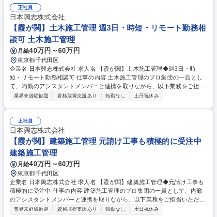
駅ビル・学校・マンション・ホテル等の業務を扱っています。（案件比
正社員
率：京王グループ38.1％、民間60.4％、官公庁1.5％）【入社後】階層別
日本興志株式会社
研修など、研修制度も整っています。【魅力】■福利厚生が充実(各種割引
【霞が関】土木施工管理 週3日・時短・リモート勤務相
有り)2025年以降の安定受注も見込まれてます。 募集職種 【BIM推進/メン
談可 土木施工管理
バー】京王G/転勤なし/Archicadの知見ある方歓迎
40万円～60万円
月給
東京都千代田区
企業名 日本興志株式会社 求人名 【霞が関】土木施工管理◆週3日・時
短・リモート勤務相談可 仕事の内容 土木施工管理のプロ集団の一員とし
て、内勤のアシスタントメンバーと連携を取りながら、以下業務をご担当
いただきます。 ・現場調査・施工計画・予算組み・工程の管理・品質管
業界未経験歓迎
資格取得支援あり
転勤なし
土日祝休み
理・安全管理など ＜案件について＞東京23区や神奈川・埼玉などの関東
圏がメインとなりますので長期の出張はございません。現在、事業強化を
図っており将来的にはトンネル・高速道路・発電・ダムなどは様々な工事
正社員
を積極的に受注していく予定です。 ＜直近予定されている案件について＞
日本興志株式会社
・関東近郊の造成工事 ・建築で請け負ったビルやマンションの外構工事な
【霞が関】建築施工管理 元請け工事も積極的に受注中
ど 募集職種 【霞が関】土木施工管理◆週3日・時短・リモート勤務相談可
建築施工管理
40万円～60万円
月給
東京都千代田区
企業名 日本興志株式会社 求人名 【霞が関】建築施工管理◆元請け工事も
積極的に受注中 仕事の内容 建築施工管理のプロ集団の一員として、内勤
のアシスタントメンバーと連携を取りながら、以下業務をご担当いただき
ます。 ・現場調査・施工計画・予算組み・工程の管理・品質管理・安全管
業界未経験歓迎
資格取得支援あり
転勤なし
土日祝休み