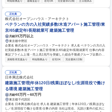
時短勤務あり
退職金あり
在宅OK
完全週休2日制
土日祝休み
細】■設計インプット：顧客要望ヒアリング、要望に合わせた基本構想の
提案など■設計アウトプット：建築物・設備等のプランニングや仕様決
め、官庁申請、社内の関係部署等との連携調整など コスト管理：係る費用
正社員
の算出、顧客へ提示・交渉、協力会社の手配およびコントロールなど■施
株式会社オープンハウス・アーキテクト
工管理：工事現場での品質・工程・安全管理など（一定期間、現地赴任）
ベテランの方の入社実績多数/木造アパート施工管理/東
募集職種 【横浜/シニア】建築設備リードエンジニア/役職候補/スタンダー
京/65歳定年/長期就業可 建築施工管理
ド上場
35万円以上
月給
東京都中野区
企業名 株式会社オープンハウス・アーキテクト 求人名 ベテランの方の入
社実績多数/木造アパート施工管理/東京/65歳定年/長期就業可 仕事の内容
東証プライム上場・売上高1兆円を突破した総合不動産グループ企業の
【木造建築アパート】所長/リーダー候補としてのご活躍を期待したポジシ
資格取得支援あり
時短勤務あり
在宅OK
完全週休2日制
ョンとなります。 ● 工期/担当:1棟当たりの工期は105～150日程度。担当
エリアは最遠でも20キロ圏内。 ●インセンティブ：1棟ごとに引渡手当を
支給（粗利額により変動）。業務効率化により、多くの社員が年々報酬U
正社員
Pを実現しています。 ●規模感：5000万～8000万の2～3階建ての建築物
日本興志株式会社
を担当します。今期は竣工50棟目指しております。 ■エリア：東京・神奈
建築施工管理|年休120日/残業ほぼなし/生涯現役で働け
川・埼玉・千葉 募集職種 ベテランの方の入社実績多数/木造アパート施工
る環境 建築施工管理
管理/東京/65歳定年/長期就業可
40万円～60万円
月給
東京都千代田区
企業名 日本興志株式会社 求人名 建築施工管理｜年休120日／残業ほぼな
し／生涯現役で働ける環境 仕事の内容 当社は現在、元請け案件の拡大に