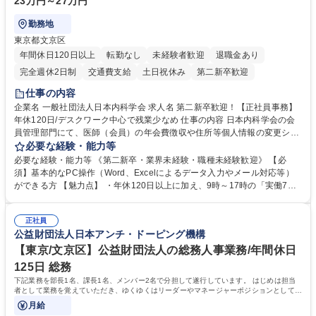
23万円～27万円
勤務地
東京都文京区
年間休日120日以上
転勤なし
未経験者歓迎
退職金あり
完全週休2日制
交通費支給
土日祝休み
第二新卒歓迎
仕事の内容
企業名 一般社団法人日本内科学会 求人名 第二新卒歓迎！【正社員事務】
年休120日/デスクワーク中心で残業少なめ 仕事の内容 日本内科学会の会
員管理部門にて、医師（会員）の年会費徴収や住所等個人情報の変更シス
テム入力、電話・FAX対応をお任せします。将来的には、各種委員会の運
必要な経験・能力等
営事務局業務などにも幅広く携わっていただきます。 【会員管理・データ
必要な経験・能力等 《第二新卒・業界未経験・職種未経験歓迎》 【必
入力業務】 ・医師（会員）の住所変更、個人情報のシステム登録・更新
須】基本的なPC操作（Word、Excelによるデータ入力やメール対応等）
・年会費の徴収管理や入金データの照合確認 【問い合わせ対応】 ・会員
ができる方 【魅力点】 ・年休120日以上に加え、9時～17時の「実働7時
（医師）からの電話、FAX、ネット申請に伴う相談受付 ・複雑な案件のへ
間勤務」で残業も少なくワークライフバランスは抜群です。 【将来的な業
のエスカレーション・連携対応 募集職種 第二新卒歓迎！【正社員事務】
務（各種委員会運営）】 ・学会内における各種委員会のスケジュール調
年休120日/デスクワーク中心で残業少なめ
正社員
整、資料作成、当日の運営サポート 学歴・資格 学歴：大学院 大学 語学
公益財団法人日本アンチ・ドーピング機構
力： 資格：
【東京/文京区】公益財団法人の総務人事業務/年間休日
125日 総務
下記業務を部長1名、課長1名、メンバー2名で分担して遂行しています。 はじめは担当
者として業務を覚えていただき、ゆくゆくはリーダーやマネージャーポジションとして活
躍いただくことを期待しています。
月給