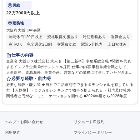
門の企画スタッフ、ルート営業
月給
22万7000円以上
勤務地
大阪府大阪市中央区
年間休日120日以上
資格取得支援あり
時短勤務あり
退職金あり
在宅OK
完全週休2日制
交通費支給
駅近5分以内
土日祝休み
服装自由
第二新卒歓迎
寮・社宅あり
食事補助あり
仕事の内容
企業名 大阪ガス株式会社 求人名 【第二新卒】事務系総合職 #関西を代表
するインフラ企業 #ポテンシャル採用 仕事の内容 事務系総合職として、
人事総務、資源海外、事業企画、営業などの業務に従事していただきま
す。 【業務内容の一例】■所属事業部の勤労業務 ■海外に関係する各種業
必要な経験・能力等
務 ■営業部門の企画スタッフ、ルート営業 【キャリアパス】入社後の配属
必要な経験・能力等 ★当社でご活躍期待できるポテンシャルを有している
ポジションで一定期間ご活躍頂いた後、本人の適性及び将来のキャリアを
方 【人物像】・ロジカルシンキングで物事を捉えられる ・社内及び社外
鑑みてジョブローテーションを行います。 【育成】OJTでの現場育成や研
関係者と円滑なコミュニケーションを図れる ■2024年度から2026年度ま
修カリキュラムを通じて、Daigasグループの業務で必要となる知識につい
での3ヵ年を対象とする「Daigasグループ中期経営計画2026」を策定しま
て学んでいただきます。 募集職種 【第二新卒】事務系総合職 #関西を代
した。https://www.osakagas.co.jp/company/press/pr2024/1777576_564
表するインフラ企業 #ポテンシャル採用
72.html ■エネルギーセキュリティの不安定化や気候変動による自然災害の
甚大化など、これまで以上に社会課題解決の重要性が高まっています。
ヘルプ・お問い合わせ
リクルートID規約
「未来の日常」の創造に向けて持続可能な社会の実現に貢献してまいりま
す。 学歴・資格 学歴：大学院 大学 語学力： 資格：
利用規約
プライバシーポリシー