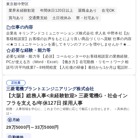
東京都中野区
業界未経験歓迎
年間休日120日以上
退職金あり
在宅OK
賞与あり
交通費支給
土日祝休み
寮・社宅あり
仕事の内容
企業名 キリンアンドコミュニケーションズ株式会社 求人名 中野本社【お
客様相談室】お客様のお声をもとにより良い商品づくりへ貢献 仕事の内容
≪★コミュニケーションを通してキリンのファンを増やしませんか？★≫
お客様のお声をより良い商品づくりに活かしていく上で、窓口となるお客
必要な経験・能力等
様相談室でのお仕事です。 日々お客様からいただくキリングループへのご
必要な経験・能力等 【必須】コールセンターやお客様相談室の業務経験、
意見を、企業活動に活かしています。お客様からの声に迅速かつ誠意をも
PCが使える方（Word・Excel）【働き方】在宅勤務・リモートワーク相
って対応、情報提供するとともにグループ内活動に反映しています。 【具
談可/月平均残業7～8時間程度 【入社後の研修】着任から1か月は電話対応
体的には】電話応対、メール、お手紙対応、ご指摘品調査報告書作成、有
のOJTを中心に実施し、電話対応に慣れた段階でメール・手紙のOJTを実
人チャットボット対応など。 【1日の対応件数】■電話：月間一人当たり
施する予定です。独り立ち以降もしっかりフォローする体制を整えていま
平均100件前後■メール・手紙：同上40件前後 募集職種 中野本社【お客様
正社員
すのでご安心ください。 【当社について】キリングループの広報機能を担
三菱電機プラントエンジニアリング株式会社
相談室】お客様のお声をもとにより良い商品づくりへ貢献
う会社として、お客様との出会いを大切にし、磨き上げたホスピタリティ
を込めてコミュニケーションをとりながら広報関連業務を行っておりま
【大阪】総務人事<未経験歓迎> 三菱電機G・社会イン
す。 学歴・資格 学歴：大学院 大学 高専 短大 専修学校 高校 語学力： 資
フラを支える/年休127日 採用人事
格：
総務・人事領域を中心に、これまでのご経験に応じて幅広くお任せします。 ＜具体的に
は＞
月給
29万5000円～33万5000円
勤務地