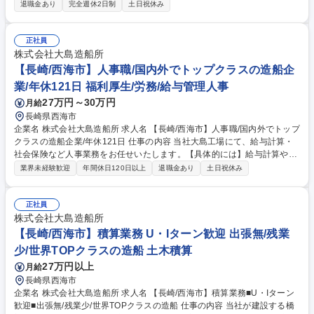
ノづくりを支える司令塔としてご活躍いただきます。 ■既存顧客への定期
退職金あり
完全週休2日制
土日祝休み
訪問、ニーズの獲得 ■仕入れた鋼材を加工する際の業者選定と納期管理 ■
必要な鋼材の仕入れ先選定、発注作業、伝票入力作業、納品までのスケジ
ュール管理、その他関連業務 【取引先】造船所、建築会社、商社が中心
正社員
【担当顧客】1名で3～10社程度を担当いただきます。 募集職種 第二新卒
株式会社大島造船所
歓迎【長崎大島∬法人営業】産業を支える鉄鋼商社/安定性◎/年休123日
【長崎/西海市】人事職/国内外でトップクラスの造船企
業/年休121日 福利厚生/労務/給与管理人事
27万円～30万円
月給
長崎県西海市
企業名 株式会社大島造船所 求人名 【長崎/西海市】人事職/国内外でトップ
クラスの造船企業/年休121日 仕事の内容 当社大島工場にて、給与計算・
社会保険など人事業務をお任せいたします。【具体的には】給与計算や社
会保険手続き自体はアウトソースしており、勤怠データのとりまとめから
業界未経験歓迎
年間休日120日以上
退職金あり
土日祝休み
Excelでのデータ加工、社内向けの確認 業務や社員との調整業務をお任せ
したいと考えています。 現在、それぞれ専任者がおりますが、業務の増加
とそれに伴う組織強化のために採用を行います。 【通勤に関して】佐世保
正社員
市内からであれば、佐世保駅裏の佐世保港より高速船（約30分）で大島港
株式会社大島造船所
まで通勤可能です。高速船の定期券は会社から支給します。大島港から当
【長崎/西海市】積算業務 U・Iターン歓迎 出張無/残業
社までは徒歩15分、自転車で5分です。 募集職種 【長崎/西海市】人事職/
少/世界TOPクラスの造船 土木積算
国内外でトップクラスの造船企業/年休121日
27万円以上
月給
長崎県西海市
企業名 株式会社大島造船所 求人名 【長崎/西海市】積算業務■U・Iターン
歓迎■出張無/残業少/世界TOPクラスの造船 仕事の内容 当社が建設する橋