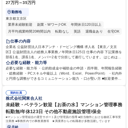
27万円～35万円
勤務地
東京都文京区
業界未経験歓迎
副業・WワークOK
年間休日120日以上
月平均残業時間20時間以内
転勤なし
英語
退職金あり
在宅OK
賞与あり
育休あり
完全週休2日制
交通費支給
土日祝休み
仕事の内容
食事補助あり
企業名 公益財団法人日本アンチ・ドーピング機構 求人名 【東京／文京
区】公益財団法人の総務人事業務／年間休日125日 仕事の内容 下記業務を
部長1名、課長1名、メンバー2名で分担して遂行しています。 はじめは担
当者として業務を覚えていただき、ゆくゆくはリーダーやマネージャーポ
必要な経験・能力等
ジションとして活躍いただくことを期待しています。 【総務・人事グルー
必要な経験・能力等 ・公的助成金や補助金の申請・四半期、年間報告経験
プの業務内容】 ・人事制度関連 ・採用活動 ・教育研修の企画、実行 ・勤
・総務経験 ・PCスキル中級以上（Word、Excel、PowerPoint） ・社内外
怠管理 ・官公庁への各種提出 ・法定の会議運営（評議員会、理事会） ・
と円滑な調整ができるコミュニケーション能力 ・口が堅い方 ■歓迎要件
コンプライアンス ・内部規程やルールの管理、整備、文書管理 ・契約関
・採用業務経験 ・英語に抵抗がない方 ・営業経験 学歴・資格 学歴：大学
連 ・衛生管理 ・防災関連・公的助成金の管理・オフィス、ファシリティ
院 大学 高専 短大 専修学校 高校 語学力： 資格：
管理 ・福利厚生関連 ・職員からの問合せ、相談対応 ・その他日常の総務
契約社員
株式会社関東合人社
業務全般 募集職種 【東京／文京区】公益財団法人の総務人事業務／年間
休日125日
未経験・ベテラン歓迎【お茶の水】マンション管理事務
転勤無/年休123日 その他不動産施設管理/保全
■マンション管理組合の運営サポート及び管理員の指導 ■担当物件における修繕工事等受
注業務 ■事務所内での事務業務等 ★異業界からの転職者が多数活躍しています
月給