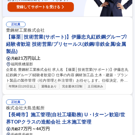
登録してサポートを受ける
正社員
豊鋼材工業株式会社
【篠栗│技術営業(サポート)】伊藤忠丸紅鉄鋼グループ/
経験者歓迎 技術営業/プリセールス(鉄鋼/非鉄金属/金属
製品)
21万円以上
月給
福岡県糟屋郡
企業名 豊鋼材工業株式会社 求人名 【篠栗│技術営業(サポート)】伊藤忠丸
紅鉄鋼グループ/経験者歓迎◎ 仕事の内容 鋼材加工品 土木・建築・プラン
ト製品の製作管理（社内管理と外注管理）お任せします。仕様決定、外注
選定、見積・積算等について営業部門をサポートして社内外の製作に関す
年間休日120日以上
退職金あり
完全週休2日制
土日祝休み
る打ち合わせ・調整を行います。 (1)見積・展開作業および製作指示図・
リストの作成：AutoCADを使用し、製缶図面の展開業務等を行っていただ
きます。客先支給図面を基に製作図面やリストの作成を行っていただきま
正社員
す。強度計算等の設計は行いません。(2)客先との折衝：製品仕様の確認や
株式会社大島造船所
工程等の打合せを行っていただきます。(3)製品の品質・工程管理・資料作
【長崎市】施工管理(自社工場勤務) U・Iターン歓迎/世
成：外注管理において、品質確認・工程管理・コスト管理等を行っていた
界TOPクラスの造船会社 土木施工管理
だきます。 等 募集職種 【篠栗│技術営業(サポート)】伊藤忠丸紅鉄鋼グル
27万円～44万円
月給
ープ/経験者歓迎◎
長崎県長崎市