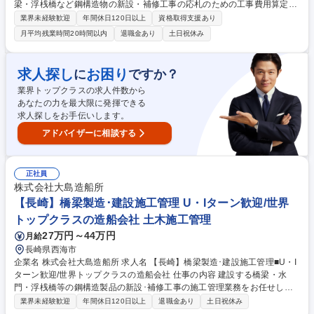
梁・浮桟橋など鋼構造物の新設・補修工事の応札のための工事費用算定業
務をお任せします。長崎県内と九州圏を主な活動エリアとし、設計から製
業界未経験歓迎
年間休日120日以上
資格取得支援あり
作、現地架設までを手がけています。 【具体的には】橋梁、浮桟橋など鋼
月平均残業時間20時間以内
退職金あり
土日祝休み
構造製品の新設・補修工事の応札に向けて、発注者から示された条件で専
用ソフトを活用し、工事費用を算定する業務や受注後の追加工事の工事費
用を算定する業務に従事していただきます。 橋/ダム等の耐震性強化や機
求人探し
お困り
に
ですか？
能維持の補修工事も行っており、積算業務はそれらの工事を受注する時の
業界トップクラスの求人件数から
応札作業で、公告で示された条件で工事費用を算定する見積業務です。 募
あなたの力を最大限に発揮できる
集職種 【長崎/西海市】積算業務■U・Iターン歓迎■出張無/残業少/世界TOP
求人探しをお手伝いします。
クラスの造船
アドバイザーに相談する
正社員
株式会社大島造船所
【長崎】橋梁製造･建設施工管理 U・Iターン歓迎/世界
トップクラスの造船会社 土木施工管理
27万円～44万円
月給
長崎県西海市
企業名 株式会社大島造船所 求人名 【長崎】橋梁製造･建設施工管理■U・I
ターン歓迎/世界トップクラスの造船会社 仕事の内容 建設する橋梁・水
門・浮桟橋等の鋼構造製品の新設･補修工事の施工管理業務をお任せしま
す。鉄構事業を展開する当社で、ご経験を活かし即戦力としてご活躍いた
業界未経験歓迎
年間休日120日以上
退職金あり
土日祝休み
だく方を募集しています。変更の範囲：当社業務全般 鉄構事業の主な製品