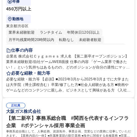
年俸
450万円以上
勤務地
東京都渋谷区
業界未経験歓迎
ランチタイム
年間休日120日以上
月平均残業時間20時間以内
転勤なし
未経験者歓迎
住宅手当あり
経験者歓迎
完全週休2日制
インセンティブあり
仕事の内容
交通費支給
土日祝休み
服装自由
昼食補助あり
第二新卒歓迎
企業名 株式会社Ｃｙｇａｍｅｓ 求人名 【第二新卒オープンポジション】
業界未経験歓迎/自社ゲーム/WEB面接 仕事の内容 「ゲーム業界で働きた
食事補助あり
い！」という気持ちはあるものの、どのポジションが自分の適性にマッチ
しているか悩んでいる方が対象となります！ 総合職（プランナー/データ
必要な経験・能力等
アナリストなど）、技術職（開発エンジニ ア/インフラエンジニアな
必要な経験・能力等 【必須】■2023年3月から2025年3月までに大学また
ど）、デザイン職（デザイナー/イラストレ ーターなど）等から、面接で
は大学院（博士課程含む）卒業/修了した方■社会人経験がある方 ■映画や
ご希望と適正にマッチしたポジションをご案内いたします。ゲームやエン
ゲームなどのコンテンツに親しみ、ビジネスとして興味がある方 《入社実
タメコンテンツが大好きで、「ゲーム業界の未来を自らの手で作りたい」
績 例》 ・メーカー → プロジェクトマネージャー ・ソーシャルゲーム →
「最高のコンテンツを作るためには、何でもやる」という情熱に溢れた方
ゲームプランナー ・通信 → ゲームエンジニア ・独立行政法人 → データ
のご応募をお待ちしております。 募集職種 【第二新卒オープンポジショ
正社員
サイエンティスト 学歴・資格 学歴：大学院 大学 語学力： 資格：
大阪ガス株式会社
ン】業界未経験歓迎/自社ゲーム/WEB面接
【第二新卒】事務系総合職 #関西を代表するインフラ
企業 #ポテンシャル採用 事業企画
事務系総合職として、人事総務、資源海外、事業企画、営業などの業務に従事していただ
きます。 【業務内容の一例】■所属事業部の勤労業務 ■海外に関係する各種業務 ■営業部