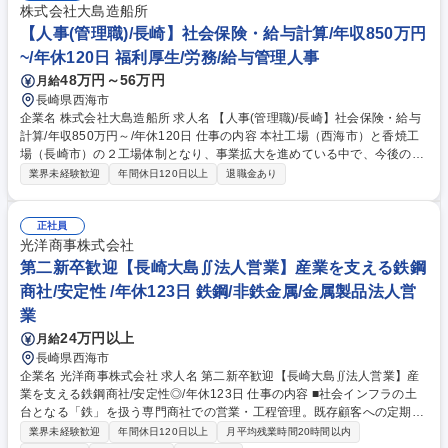
株式会社大島造船所
【人事(管理職)/長崎】社会保険・給与計算/年収850万円
~/年休120日 福利厚生/労務/給与管理人事
48万円～56万円
月給
長崎県西海市
企業名 株式会社大島造船所 求人名 【人事(管理職)/長崎】社会保険・給与
計算/年収850万円～/年休120日 仕事の内容 本社工場（西海市）と香焼工
場（長崎市）の２工場体制となり、事業拡大を進めている中で、今後の業
務量増加に対応するため、給与計算、社会保険手続きのアウトソース化を
業界未経験歓迎
年間休日120日以上
退職金あり
進めております。 それぞれの業務の専任者（各1名）をサポートし、さら
なる業務効率化をこれまでの実務経験を活かして推進していただく方を求
めています。 【通勤に関して】佐世保市内からフェリーにて30分、もし
正社員
くは車、バイク等の自家用車による通勤となります 職務内容の変更範囲：
光洋商事株式会社
当社が定める業務全般 募集職種 【人事(管理職)/長崎】社会保険・給与計
第二新卒歓迎【長崎大島∬法人営業】産業を支える鉄鋼
算/年収850万円～/年休120日
商社/安定性 /年休123日 鉄鋼/非鉄金属/金属製品法人営
業
24万円以上
月給
長崎県西海市
企業名 光洋商事株式会社 求人名 第二新卒歓迎【長崎大島∬法人営業】産
業を支える鉄鋼商社/安定性◎/年休123日 仕事の内容 ■社会インフラの土
台となる「鉄」を扱う専門商社での営業・工程管理。既存顧客への定期訪
問を通じたニーズ把握、仕入先の選定、納期・スケジュール管理など、モ
業界未経験歓迎
年間休日120日以上
月平均残業時間20時間以内