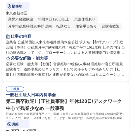
勤務地
東京都新宿区
業界未経験歓迎
年間休日120日以上
介護休暇あり
月平均残業時間20時間以内
転勤なし
住宅手当あり
経験者歓迎
研修あり
退職金あり
賞与あり
完全週休2日制
交通費支給
仕事の内容
駅近5分以内
資格取得手当あり
食事補助あり
企業名 公益財団法人東京都道路整備保全公社 求人名 【都庁グループ】総
合職（事務）◇残業月平均9時間未満／有給年平均16日取得 仕事の内容 当
社の総合職として、ジョブローテーションによる人事経理部門や収益事業
等のフロント部門の部署等幅広い部署での業務をお任せいたします。研修
必要な経験・能力等
制度やキャリア支援が充実しております！ ※下記業務詳細 【業務詳細】■
必要な経験・能力等 【歓迎】営業経験or総務/人事/経理経験or官公庁職員
管理部門：広報、人事、経理など当公社の運営に係る管理業務 ■収益部
経験者で、道路事業のゼネラリストとしてのキャリアを積みたい方【社
門：駐車場の新規開拓、管理運営、新宿駅西口広場の「イベントコーナ
風】社内関係部署や東京都と連携が必要なため綿密にコミュニケーション
ー」などの管理運営 ■道路部門：整備の急がれる骨格幹線道路や木造住宅
を図っています。 【業務の魅力】■幅広く携われる：総合職（事務）で
密集地域の特定整備路線の用地取得、道路に関する普及啓発事業、都内の
は、駐車場の管理運営や道路用地の取得、公益財団法人の中枢を担う管理
道路施設や道路工事現場の見学ツアー事業 ※入社後は上記いずれかの部門
正社員
部門など多岐に渡る業務を経験できます。 ■様々なプロジェクト：駐車場
一般社団法人日本内科学会
へ配属。※業務内容変更の範囲：会社の定める業務 募集職種 【都庁グル
事業の他、新宿駅西口広場内に設置された照明を兼ねた広告「ブライトサ
ープ】総合職（事務）◇残業月平均9時間未満／有給年平均16日取得
イン」の管理運営を行うなど、事業収益を生み出す活動を積極的に行って
第二新卒歓迎!【正社員事務】年休120日/デスクワーク
います。 学歴・資格 学歴：大学院 大学 高専 短大 専修学校 高校 語学力：
中心で残業少なめ 一般事務
資格：
日本内科学会の会員管理部門にて、医師（会員）の年会費徴収や住所等個人情報の変更シ
ステム入力、電話・FAX対応をお任せします。将来的には、各種委員会の運営事務局業務
などにも幅広く携わっていただきます。
月給