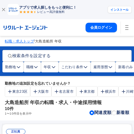
アプリで求人探しをもっと便利に！
インストール
レビュー高評価
無料
会員ログイン
/
転職・求人トップ
大島造船所 年収
検索条件を設定する
勤務地
職種
年収
こだわり条件
雇用形態
新着のみ
勤務地の追加設定を忘れていませんか？
東京23区
大阪市
名古屋市
東京都
横浜市
川崎
大島造船所 年収の転職・求人・中途採用情報
10
件
関連度順
新着順
1
〜
10
件目を表示中
正社員