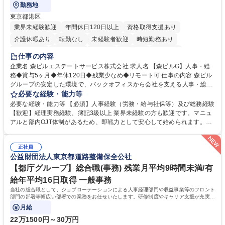
勤務地
東京都港区
業界未経験歓迎
年間休日120日以上
資格取得支援あり
介護休暇あり
転勤なし
未経験者歓迎
時短勤務あり
経験者歓迎
退職金あり
在宅OK
賞与あり
育休あり
仕事の内容
完全週休2日制
交通費支給
長期歓迎
駅近5分以内
土日祝休み
企業名 森ビルエステートサービス株式会社 求人名 【森ビルG】人事・総
務◆賞与5ヶ月◆年休120日◆残業少なめ◆リモート可 仕事の内容 森ビル
グループの安定した環境で、バックオフィスから会社を支える人事・総務
をお任せします。 労務と総務の業務をバランスよく担当し、ゆくゆくは制
必要な経験・能力等
度改定などのコア業務にも挑戦できる、やりがいある環境です。 ■勤怠管
必要な経験・能力等 【必須】人事経験（労務・給与社保等）及び総務経験
理、給与計算、社会保険手続き、年末調整等の労務管理全般 ■入退社手続
【歓迎】経理実務経験、簿記3級以上 業界未経験の方も歓迎です。マニュ
き、社内規定の改定や人事制度改定などのコア業務 ■社内イベントの企画
アルと部内OJT体制があるため、即戦力として安心して始められます。
運営やその他総務業務全般 ※労務と総務を1：1の割合でお任せ。 入社後
【魅力・やりがい】森ビルGの安定基盤で労務から総務まで幅広く携われ
は部内のOJTを中心に、あなたの経験に合わせて不足している部分はいつ
ます。定型業務に留まらず、社内規定や人事制度の改定など会社のコア業
でも質問・相談できる環境が整っているため、安心して成長できます。 募
正社員
務に挑戦できるため、自身の成長と組織への貢献度をダイレクトに実感で
公益財団法人東京都道路整備保全公社
集職種 【森ビルG】人事・総務◆賞与5ヶ月◆年休120日◆残業少なめ◆
きます。 残業少なめ、週1日リモート可など、ワークライフバランスを保
リモート可
ち長期活躍できる環境です。 「これまでの幅広い経験を活かし、長期的な
【都庁グループ】総合職(事務) 残業月平均9時間未満/有
キャリアを築きたい」という前向きな意欲と挑戦を全力で応援します。 学
給年平均16日取得 一般事務
歴・資格 学歴：大学院 大学 高専 短大 専修学校 高校 語学力： 資格：日商
当社の総合職として、ジョブローテーションによる人事経理部門や収益事業等のフロント
簿記検定1級 日商簿記検定2級 日商簿記検定3級
部門の部署等幅広い部署での業務をお任せいたします。研修制度やキャリア支援が充実し
ております！ ※下記業務詳細
月給
22万1500円～30万円