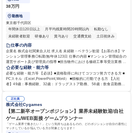
38万円
勤務地
東京都千代田区
年間休日120日以上
月平均残業時間20時間以内
転勤なし
未経験者歓迎
研修あり
賞与あり
交通費支給
土日祝休み
仕事の内容
企業名 株式会社関東合人社 求人名 未経験・ベテラン歓迎【お茶の水】マ
ンション管理事務◎転勤無/年休123日 仕事の内容 ■マンション管理組合の
運営サポート及び管理員の指導 ■担当物件における修繕工事等受注業務 ■
事務所内での事務業務等 ★異業界からの転職者が多数活躍しています
必要な経験・能力等
【年収補足】532万円 ＋別途インセンティヴで平均約100万円/年（昨年度
必要な経験・能力等 【必須】■資格取得に向けてコツコツ努力できる方 ■
実績） ＋管理業務主任者資格手当50,000円/月 ★親会社である株式会社合
PCスキル（Excel,PowerPoint,Word） ■積極的に行動できる方 【入社
人社計画研究所社のグループ会社として、質の高いサービスと適性価格を
者】49歳：事務経験、32歳：ドラッグストア勤務、 58歳：飲食店勤務
武器に約20年受託戸数増加中です。https://www.gojin.co.jp/abt/abt_3.html
等：中途採用の9割が未経験者！ 【資格取得支援】■メンター制度■社内模
募集職種 未経験・ベテラン歓迎【お茶の水】マンション管理事務◎転勤
試や研修制度など充実！ ＊未資格者の8割以上が入社2年以内に資格を取
無/年休123日
正社員
得出来ております！ 【魅力】■フレックス制度、未経験からでも下限年収
株式会社Cygames
を一律支給！ ■管理業務主任者資格取得後には50,000円/月の手当あり！
学歴・資格 学歴：大学院 大学 高専 短大 専修学校 高校 語学力： 資格：第
【第二新卒オープンポジション】業界未経験歓迎/自社
一種運転免許普通自動車
ゲーム/WEB面接 ゲームプランナー
「ゲーム業界で働きたい！」という気持ちはあるものの、どのポジションが自分の適性に
マッチしているか悩んでいる方が対象となります！