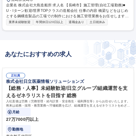
企業名 株式会社大島造船所 求人名 【長崎市】施工管理(自社工場勤務)■
U・Iターン歓迎/世界TOPクラスの造船会社 仕事の内容 橋梁などをはじめ
とする鋼構造製品の工場での制作における施工管理業務をお任せします。
ご経験を活かし即戦力としてご活躍いただく方を募集しています。変更の
業界未経験歓迎
年間休日120日以上
退職金あり
土日祝休み
範囲：当社業務全般 自社工場にて橋梁部材等の鋼構造物の製作工程全体の
管理を行い、工程・品質・安全を確保する役割を担っていただきます。入
社後は工場施工管理を主軸に担当し、経験・適性・志向に応じて積算業務
や照査設計業務にも段階的に携わっていただきます。製作に加え、設計・
コスト管理まで含めた上流工程にも関わることができるため、鋼構造物の
あなたにおすすめの求人
ものづくりを総合的に理解できるポジションです。 募集職種 【長崎市】
施工管理(自社工場勤務)■U・Iターン歓迎/世界TOPクラスの造船会社
正社員
株式会社日立医薬情報ソリューションズ
【総務・人事】未経験歓迎/日立グループ/組織運営を支
えるゼネラリストを目指す 総務
入社直後は労務（労務管理・給与計算・安全衛生・福利厚生等）からお任せいたします。
将来は総務・採用・教育業務へ守備範囲を広げ、組織運営を支えるゼネラリストをめざせ
ます。
月給
27万7000円以上
勤務地