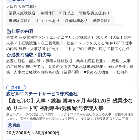
大阪府大阪市北区
業界未経験歓迎
年間休日120日以上
資格取得支援あり
未経験者歓迎
住宅手当あり
時短勤務あり
経験者歓迎
退職金あり
在宅OK
賞与あり
完全週休2日制
交通費支給
仕事の内容
駅近5分以内
土日祝休み
服装自由
寮・社宅あり
食事補助あり
企業名 三菱電機プラントエンジニアリング株式会社 求人名 【大阪】総務
人事＜未経験歓迎＞◇三菱電機G・社会インフラを支える/年休127日 仕事
の内容 総務・人事領域を中心に、これまでのご経験に応じて幅広くお任せ
します。 ＜具体的には＞ ・総務/人事労務（給与・社保・勤怠管理など）
必要な経験・能力等
・採用・教育研修 ・福利厚生運用 など ※基本的には事務所勤務ですが、
必要な経験・能力等 ＜職種未経験歓迎・業界未経験歓迎＞ ～総務、人事
採用や教育等の業務内容により、関西圏以外への日帰り・宿泊を伴う国内
のご経験が無い方でも、意欲のある方であれば未経験OK～ ■歓迎条件：総
出張もございます。 ※担当業務を持ちつつ、お互いに助け合いながら、総
務、人事のご経験をお持ちの方（業界不問） ■求める人物像：・社内外の
務部という組織として協力しながら進める体制です。 募集職種 【大阪】
関係各部門との調整を率先して行い、業務を円滑に遂行できる協調性やコ
総務人事＜未経験歓迎＞◇三菱電機G・社会インフラを支える/年休127日
ミュニケーション能力を持っている方 ・人事総務領域に興味がありゼネラ
正社員
リスト志向をお持ちの方 学歴・資格 学歴：大学院 大学 語学力： 資格：
森ビルエステートサービス株式会社
【森ビルG】人事・総務 賞与5ヶ月 年休120日 残業少な
め リモート可 福利厚生/労務/給与管理人事
森ビルグループの安定した環境で、バックオフィスから会社を支える人事・総務をお任せ
します。 労務と総務の業務をバランスよく担当し、ゆくゆくは制度改定などのコア業務
にも挑戦できる、やりがいある環境です。
月給
26万2000円～36万4000円