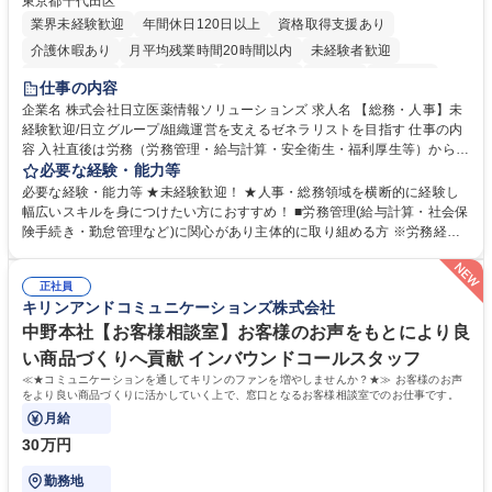
東京都千代田区
業界未経験歓迎
年間休日120日以上
資格取得支援あり
介護休暇あり
月平均残業時間20時間以内
未経験者歓迎
住宅手当あり
時短勤務あり
退職金あり
在宅OK
賞与あり
仕事の内容
育休あり
完全週休2日制
交通費支給
土日祝休み
寮・社宅あり
企業名 株式会社日立医薬情報ソリューションズ 求人名 【総務・人事】未
経験歓迎/日立グループ/組織運営を支えるゼネラリストを目指す 仕事の内
容 入社直後は労務（労務管理・給与計算・安全衛生・福利厚生等）からお
任せいたします。将来は総務・採用・教育業務へ守備範囲を広げ、組織運
必要な経験・能力等
営を支えるゼネラリストをめざせます。 ・初期業務：労働時間管理、給与
必要な経験・能力等 ★未経験歓迎！ ★人事・総務領域を横断的に経験し
計算、社会保険対応、福利厚生管理、安全衛生、健康経営推進等をお任せ
幅広いスキルを身につけたい方におすすめ！ ■労務管理(給与計算・社会保
します。ご経験に応じて、休職者管理など、幅広く経験を積んでいただき
険手続き・勤怠管理など)に関心があり主体的に取り組める方 ※労務経験
ます。 ・将来的な広がり：総務・採用・教育・税務対応・経営企画等。
者は早期にご活躍いただけます。 ■チームで仕事を推進できる方■将来は
★メンバーがマンツーマンで丁寧に教えるため、ご経験が浅くても安心！
マネジメント職として活躍したい 【尚可】■人事、労務、採用、教育業務
幅広く経験を積みたい意欲がある方に最適な環境です。 募集職種 【総
正社員
のご経験 ■労務管理（給与計算・社会保険手続き・勤怠管理など）の経験
キリンアンドコミュニケーションズ株式会社
務・人事】未経験歓迎/日立グループ/組織運営を支えるゼネラリストを目
■衛生管理者の資格をお持ちの方 学歴・資格 学歴：大学院 大学 高専 短大
指す
専修学校 高校 語学力： 資格：
中野本社【お客様相談室】お客様のお声をもとにより良
い商品づくりへ貢献 インバウンドコールスタッフ
≪★コミュニケーションを通してキリンのファンを増やしませんか？★≫ お客様のお声
をより良い商品づくりに活かしていく上で、窓口となるお客様相談室でのお仕事です。
月給
30万円
勤務地