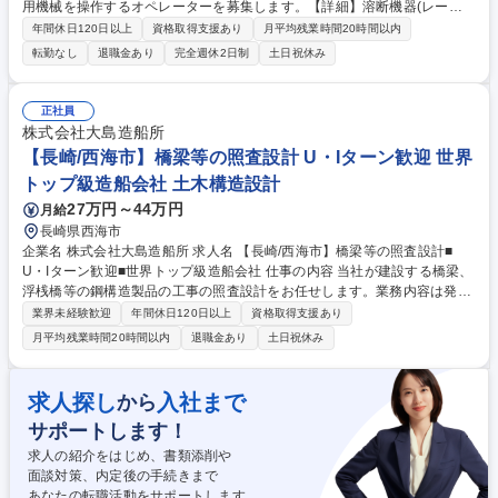
用機械を操作するオペレーターを募集します。【詳細】溶断機器(レーザ
ー切断機・ガス切断機・プラズマ切断機）を用いた鉄鋼製品の製作をお任
年間休日120日以上
資格取得支援あり
月平均残業時間20時間以内
せします。 【詳細】設備（半自動溶接機)を使用した”ビルトＨ型鋼”の製作
転勤なし
退職金あり
完全週休2日制
土日祝休み
他※面接内にて会社見学を設けておりますので、実際の作業現場や加工し
た製品をご覧いただけます。 【当求人の魅力】未経験からでも溶接オペレ
ーターにチャレンジできます。作業は既存社員の横で操作を見て学んでい
正社員
ただきます。先輩社員が丁寧に教えてくれるので安心してスタートできま
株式会社大島造船所
す◎ 募集職種 【苅田】溶接オペレーター/伊藤忠丸紅グループ/年休125日/
【長崎/西海市】橋梁等の照査設計 U・Iターン歓迎 世界
未経験歓迎◎
トップ級造船会社 土木構造設計
27万円～44万円
月給
長崎県西海市
企業名 株式会社大島造船所 求人名 【長崎/西海市】橋梁等の照査設計■
U・Iターン歓迎■世界トップ級造船会社 仕事の内容 当社が建設する橋梁、
浮桟橋等の鋼構造製品の工事の照査設計をお任せします。業務内容は発注
者よりいただいた要望をもとに、設計図及び設計計算書、数量計算書の設
業界未経験歓迎
年間休日120日以上
資格取得支援あり
計照査と変更図・変更数量計算書の作成です。 【具体的には】 ■設計図書
月平均残業時間20時間以内
退職金あり
土日祝休み
等の作成 ■照査計画の作成■照査の実施 ■照査結果の報告 ■設計の修正 ■再
照査（必要に応じて） 多くの島々からなる長崎県では、女神大橋、大島大
橋、新西海橋、出島表門橋など「地図に残る橋梁」の設計と建造を手掛け
求人探し
入社まで
から
ています。 職務内容の変更範囲：当社が定める業務全般 募集職種 【長崎/
サポートします！
西海市】橋梁等の照査設計■U・Iターン歓迎■世界トップ級造船会社
求人の紹介をはじめ、書類添削や
面談対策、内定後の手続きまで
あなたの転職活動をサポートします。