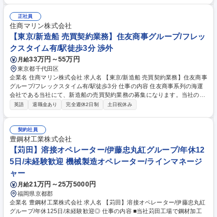
は、橋梁と浮桟橋や連絡橋等の鋼構造物です。長崎県内と九州圏を主な活
動エリアとし、設計から製作、現地架設までを手がけています。出張を伴
正社員
う現地での施工管理をお任せします。 現地では、新設橋梁の架設、既設橋
住商マリン株式会社
梁の補修、浮桟橋や鋼構造物の設置、既設水門の補修における施工管理を
【東京/新造船 売買契約業務】住友商事グループ/フレッ
行います。 出張：工期により出張期間は異なります。 募集職種 【長崎】
クスタイム有/駅徒歩3分 渉外
橋梁製造･建設施工管理■U・Iターン歓迎/世界トップクラスの造船会社
33万円～55万円
月給
東京都千代田区
企業名 住商マリン株式会社 求人名 【東京/新造船 売買契約業務】住友商事
グループ/フレックスタイム有/駅徒歩3分 仕事の内容 住友商事系列の海運
会社である当社にて、新造船の売買契約業務の募集になります。当社の営
業部署で決定した新造船売買契約における下記業務をお任せします。 ■新
英語
退職金あり
完全週休2日制
土日祝休み
造船に関わる船主との売買契約内容交渉と契約書作成 ■造船所との建造契
約内容交渉と契約書作成 ■造船所との仕様取り纏め交渉（テクネゴ）■契
約条件変更（例：船籍等）に伴う調整・交渉 ■船価調整 並びに 契約内容
契約社員
変更 ■契約譲渡に関する対応 並びに変更 ■建造時に船主派遣の建造監督の
豊鋼材工業株式会社
アテンド 船主は国内外、世界中にいらっしゃり、造船会社は住友商事傘下
【苅田】溶接オペレーター/伊藤忠丸紅グループ/年休12
の大島造船を中心に、国内大手造船会社になります。 募集職種 【東京/新
5日/未経験歓迎 機械製造オペレーター/ラインマネージ
造船 売買契約業務】住友商事グループ/フレックスタイム有/駅徒歩3分
ャー
21万円～25万5000円
月給
福岡県京都郡
企業名 豊鋼材工業株式会社 求人名 【苅田】溶接オペレーター/伊藤忠丸紅
グループ/年休125日/未経験歓迎◎ 仕事の内容 ■当社苅田工場で鋼材加工