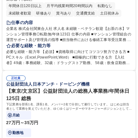
年間休日120日以上
月平均残業時間20時間以内
転勤なし
未経験者歓迎
研修あり
賞与あり
交通費支給
土日祝休み
仕事の内容
企業名 株式会社関東合人社 求人名 未経験・ベテラン歓迎【お茶の水】マ
ンション管理事務◎転勤無/年休123日 仕事の内容 ■マンション管理組合の
運営サポート及び管理員の指導 ■担当物件における修繕工事等受注業務 ■
事務所内での事務業務等 ★異業界からの転職者が多数活躍しています
必要な経験・能力等
【年収補足】532万円 ＋別途インセンティヴで平均約100万円/年（昨年度
必要な経験・能力等 【必須】■資格取得に向けてコツコツ努力できる方 ■
実績） ＋管理業務主任者資格手当50,000円/月 ★親会社である株式会社合
PCスキル（Excel,PowerPoint,Word） ■積極的に行動できる方 【入社
人社計画研究所社のグループ会社として、質の高いサービスと適性価格を
者】49歳：事務経験、32歳：ドラッグストア勤務、 58歳：飲食店勤務
武器に約20年受託戸数増加中です。https://www.gojin.co.jp/abt/abt_3.html
等：中途採用の9割が未経験者！ 【資格取得支援】■メンター制度■社内模
募集職種 未経験・ベテラン歓迎【お茶の水】マンション管理事務◎転勤
試や研修制度など充実！ ＊未資格者の8割以上が入社2年以内に資格を取
無/年休123日
正社員
得出来ております！ 【魅力】■フレックス制度、未経験からでも下限年収
公益財団法人日本アンチ・ドーピング機構
を一律支給！ ■管理業務主任者資格取得後には50,000円/月の手当あり！
学歴・資格 学歴：大学院 大学 高専 短大 専修学校 高校 語学力： 資格：第
【東京/文京区】公益財団法人の総務人事業務/年間休日
一種運転免許普通自動車
125日 総務
下記業務を部長1名、課長1名、メンバー2名で分担して遂行しています。 はじめは担当
者として業務を覚えていただき、ゆくゆくはリーダーやマネージャーポジションとして活
躍いただくことを期待しています。
月給
27万円～35万円
勤務地