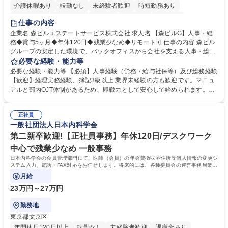
介護休暇あり
転勤なし
未経験者歓迎
時短勤務あり
経験者歓迎
退職金あり
在宅OK
賞与あり
育休あり
仕事の内容
完全週休2日制
交通費支給
長期歓迎
駅近5分以内
土日祝休み
企業名 森ビルエステートサービス株式会社 求人名 【森ビルG】人事・総
務◆賞与5ヶ月◆年休120日◆残業少なめ◆リモート可 仕事の内容 森ビル
グループの安定した環境で、バックオフィスから会社を支える人事・総務
をお任せします。 労務と総務の業務をバランスよく担当し、ゆくゆくは制
必要な経験・能力等
度改定などのコア業務にも挑戦できる、やりがいある環境です。 ■勤怠管
必要な経験・能力等 【必須】人事経験（労務・給与社保等）及び総務経験
理、給与計算、社会保険手続き、年末調整等の労務管理全般 ■入退社手続
【歓迎】経理実務経験、簿記3級以上 業界未経験の方も歓迎です。マニュ
き、社内規定の改定や人事制度改定などのコア業務 ■社内イベントの企画
アルと部内OJT体制があるため、即戦力として安心して始められます。
運営やその他総務業務全般 ※労務と総務を1：1の割合でお任せ。 入社後
【魅力・やりがい】森ビルGの安定基盤で労務から総務まで幅広く携われ
は部内のOJTを中心に、あなたの経験に合わせて不足している部分はいつ
ます。定型業務に留まらず、社内規定や人事制度の改定など会社のコア業
でも質問・相談できる環境が整っているため、安心して成長できます。 募
正社員
務に挑戦できるため、自身の成長と組織への貢献度をダイレクトに実感で
一般社団法人日本内科学会
集職種 【森ビルG】人事・総務◆賞与5ヶ月◆年休120日◆残業少なめ◆
きます。 残業少なめ、週1日リモート可など、ワークライフバランスを保
リモート可
ち長期活躍できる環境です。 「これまでの幅広い経験を活かし、長期的な
第二新卒歓迎!【正社員事務】年休120日/デスクワーク
キャリアを築きたい」という前向きな意欲と挑戦を全力で応援します。 学
中心で残業少なめ 一般事務
歴・資格 学歴：大学院 大学 高専 短大 専修学校 高校 語学力： 資格：日商
日本内科学会の会員管理部門にて、医師（会員）の年会費徴収や住所等個人情報の変更シ
簿記検定1級 日商簿記検定2級 日商簿記検定3級
ステム入力、電話・FAX対応をお任せします。将来的には、各種委員会の運営事務局業務
などにも幅広く携わっていただきます。
月給
23万円～27万円
勤務地
東京都文京区
年間休日120日以上
転勤なし
未経験者歓迎
退職金あり