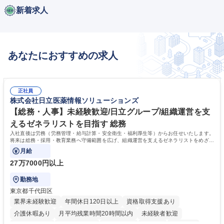
新着求人
あなたにおすすめの求人
正社員
株式会社日立医薬情報ソリューションズ
【総務・人事】未経験歓迎/日立グループ/組織運営を支
えるゼネラリストを目指す 総務
入社直後は労務（労務管理・給与計算・安全衛生・福利厚生等）からお任せいたします。
将来は総務・採用・教育業務へ守備範囲を広げ、組織運営を支えるゼネラリストをめざせ
ます。
月給
27万7000円以上
勤務地
東京都千代田区
業界未経験歓迎
年間休日120日以上
資格取得支援あり
介護休暇あり
月平均残業時間20時間以内
未経験者歓迎