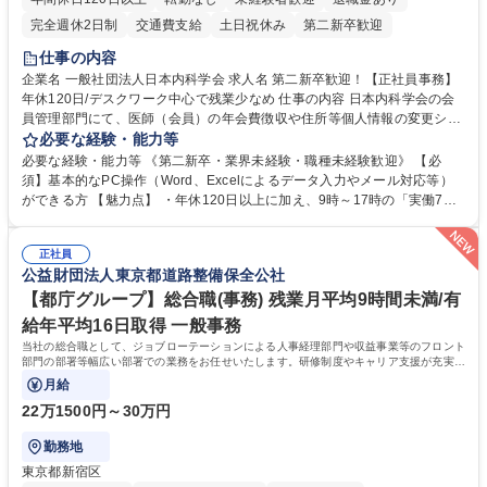
完全週休2日制
交通費支給
土日祝休み
第二新卒歓迎
仕事の内容
企業名 一般社団法人日本内科学会 求人名 第二新卒歓迎！【正社員事務】
年休120日/デスクワーク中心で残業少なめ 仕事の内容 日本内科学会の会
員管理部門にて、医師（会員）の年会費徴収や住所等個人情報の変更シス
テム入力、電話・FAX対応をお任せします。将来的には、各種委員会の運
必要な経験・能力等
営事務局業務などにも幅広く携わっていただきます。 【会員管理・データ
必要な経験・能力等 《第二新卒・業界未経験・職種未経験歓迎》 【必
入力業務】 ・医師（会員）の住所変更、個人情報のシステム登録・更新
須】基本的なPC操作（Word、Excelによるデータ入力やメール対応等）
・年会費の徴収管理や入金データの照合確認 【問い合わせ対応】 ・会員
ができる方 【魅力点】 ・年休120日以上に加え、9時～17時の「実働7時
（医師）からの電話、FAX、ネット申請に伴う相談受付 ・複雑な案件のへ
間勤務」で残業も少なくワークライフバランスは抜群です。 【将来的な業
のエスカレーション・連携対応 募集職種 第二新卒歓迎！【正社員事務】
務（各種委員会運営）】 ・学会内における各種委員会のスケジュール調
年休120日/デスクワーク中心で残業少なめ
正社員
整、資料作成、当日の運営サポート 学歴・資格 学歴：大学院 大学 語学
公益財団法人東京都道路整備保全公社
力： 資格：
【都庁グループ】総合職(事務) 残業月平均9時間未満/有
給年平均16日取得 一般事務
当社の総合職として、ジョブローテーションによる人事経理部門や収益事業等のフロント
部門の部署等幅広い部署での業務をお任せいたします。研修制度やキャリア支援が充実し
ております！ ※下記業務詳細
月給
22万1500円～30万円
勤務地
東京都新宿区