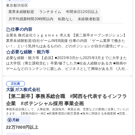
東京都渋谷区
業界未経験歓迎
ランチタイム
年間休日120日以上
月平均残業時間20時間以内
転勤なし
未経験者歓迎
住宅手当あり
経験者歓迎
完全週休2日制
インセンティブあり
仕事の内容
交通費支給
土日祝休み
服装自由
昼食補助あり
第二新卒歓迎
企業名 株式会社Ｃｙｇａｍｅｓ 求人名 【第二新卒オープンポジション】
業界未経験歓迎/自社ゲーム/WEB面接 仕事の内容 「ゲーム業界で働きた
食事補助あり
い！」という気持ちはあるものの、どのポジションが自分の適性にマッチ
しているか悩んでいる方が対象となります！ 総合職（プランナー/データ
必要な経験・能力等
アナリストなど）、技術職（開発エンジニ ア/インフラエンジニアな
必要な経験・能力等 【必須】■2023年3月から2025年3月までに大学また
ど）、デザイン職（デザイナー/イラストレ ーターなど）等から、面接で
は大学院（博士課程含む）卒業/修了した方■社会人経験がある方 ■映画や
ご希望と適正にマッチしたポジションをご案内いたします。ゲームやエン
ゲームなどのコンテンツに親しみ、ビジネスとして興味がある方 《入社実
タメコンテンツが大好きで、「ゲーム業界の未来を自らの手で作りたい」
績 例》 ・メーカー → プロジェクトマネージャー ・ソーシャルゲーム →
「最高のコンテンツを作るためには、何でもやる」という情熱に溢れた方
ゲームプランナー ・通信 → ゲームエンジニア ・独立行政法人 → データ
のご応募をお待ちしております。 募集職種 【第二新卒オープンポジショ
正社員
サイエンティスト 学歴・資格 学歴：大学院 大学 語学力： 資格：
大阪ガス株式会社
ン】業界未経験歓迎/自社ゲーム/WEB面接
【第二新卒】事務系総合職 #関西を代表するインフラ
企業 #ポテンシャル採用 事業企画
事務系総合職として、人事総務、資源海外、事業企画、営業などの業務に従事していただ
きます。 【業務内容の一例】■所属事業部の勤労業務 ■海外に関係する各種業務 ■営業部
門の企画スタッフ、ルート営業
月給
22万7000円以上