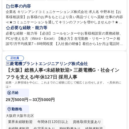
仕事の内容
企業名 キリンアンドコミュニケーションズ株式会社 求人名 中野本社【お
客様相談室】お客様のお声をもとにより良い商品づくりへ貢献 仕事の内容
≪★コミュニケーションを通してキリンのファンを増やしませんか？★≫
お客様のお声をより良い商品づくりに活かしていく上で、窓口となるお客
必要な経験・能力等
様相談室でのお仕事です。 日々お客様からいただくキリングループへのご
必要な経験・能力等 【必須】コールセンターやお客様相談室の業務経験、
意見を、企業活動に活かしています。お客様からの声に迅速かつ誠意をも
PCが使える方（Word・Excel）【働き方】在宅勤務・リモートワーク相
って対応、情報提供するとともにグループ内活動に反映しています。 【具
談可/月平均残業7～8時間程度 【入社後の研修】着任から1か月は電話対応
体的には】電話応対、メール、お手紙対応、ご指摘品調査報告書作成、有
のOJTを中心に実施し、電話対応に慣れた段階でメール・手紙のOJTを実
人チャットボット対応など。 【1日の対応件数】■電話：月間一人当たり
施する予定です。独り立ち以降もしっかりフォローする体制を整えていま
平均100件前後■メール・手紙：同上40件前後 募集職種 中野本社【お客様
正社員
すのでご安心ください。 【当社について】キリングループの広報機能を担
三菱電機プラントエンジニアリング株式会社
相談室】お客様のお声をもとにより良い商品づくりへ貢献
う会社として、お客様との出会いを大切にし、磨き上げたホスピタリティ
を込めてコミュニケーションをとりながら広報関連業務を行っておりま
【大阪】総務人事<未経験歓迎> 三菱電機G・社会イン
す。 学歴・資格 学歴：大学院 大学 高専 短大 専修学校 高校 語学力： 資
フラを支える/年休127日 採用人事
格：
総務・人事領域を中心に、これまでのご経験に応じて幅広くお任せします。 ＜具体的に
は＞
月給
29万5000円～33万5000円
勤務地
大阪府大阪市北区
業界未経験歓迎
年間休日120日以上
資格取得支援あり
未経験者歓迎
住宅手当あり
時短勤務あり
経験者歓迎