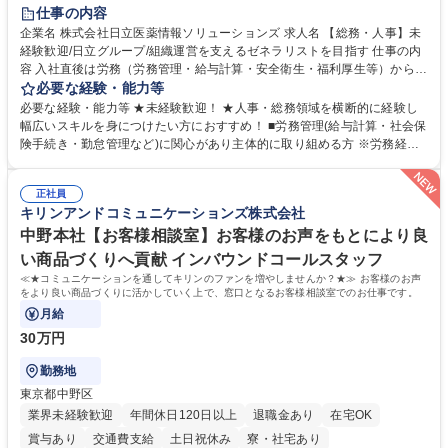
住宅手当あり
時短勤務あり
退職金あり
在宅OK
賞与あり
仕事の内容
育休あり
完全週休2日制
交通費支給
土日祝休み
寮・社宅あり
企業名 株式会社日立医薬情報ソリューションズ 求人名 【総務・人事】未
経験歓迎/日立グループ/組織運営を支えるゼネラリストを目指す 仕事の内
容 入社直後は労務（労務管理・給与計算・安全衛生・福利厚生等）からお
任せいたします。将来は総務・採用・教育業務へ守備範囲を広げ、組織運
必要な経験・能力等
営を支えるゼネラリストをめざせます。 ・初期業務：労働時間管理、給与
必要な経験・能力等 ★未経験歓迎！ ★人事・総務領域を横断的に経験し
計算、社会保険対応、福利厚生管理、安全衛生、健康経営推進等をお任せ
幅広いスキルを身につけたい方におすすめ！ ■労務管理(給与計算・社会保
します。ご経験に応じて、休職者管理など、幅広く経験を積んでいただき
険手続き・勤怠管理など)に関心があり主体的に取り組める方 ※労務経験
ます。 ・将来的な広がり：総務・採用・教育・税務対応・経営企画等。
者は早期にご活躍いただけます。 ■チームで仕事を推進できる方■将来は
★メンバーがマンツーマンで丁寧に教えるため、ご経験が浅くても安心！
マネジメント職として活躍したい 【尚可】■人事、労務、採用、教育業務
幅広く経験を積みたい意欲がある方に最適な環境です。 募集職種 【総
正社員
のご経験 ■労務管理（給与計算・社会保険手続き・勤怠管理など）の経験
キリンアンドコミュニケーションズ株式会社
務・人事】未経験歓迎/日立グループ/組織運営を支えるゼネラリストを目
■衛生管理者の資格をお持ちの方 学歴・資格 学歴：大学院 大学 高専 短大
指す
専修学校 高校 語学力： 資格：
中野本社【お客様相談室】お客様のお声をもとにより良
い商品づくりへ貢献 インバウンドコールスタッフ
≪★コミュニケーションを通してキリンのファンを増やしませんか？★≫ お客様のお声
をより良い商品づくりに活かしていく上で、窓口となるお客様相談室でのお仕事です。
月給
30万円
勤務地
東京都中野区
業界未経験歓迎
年間休日120日以上
退職金あり
在宅OK
賞与あり
交通費支給
土日祝休み
寮・社宅あり