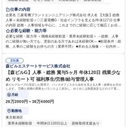
退職金あり
在宅OK
賞与あり
完全週休2日制
交通費支給
仕事の内容
駅近5分以内
土日祝休み
服装自由
寮・社宅あり
食事補助あり
企業名 三菱電機プラントエンジニアリング株式会社 求人名 【大阪】総務
人事＜未経験歓迎＞◇三菱電機G・社会インフラを支える/年休127日 仕事
の内容 総務・人事領域を中心に、これまでのご経験に応じて幅広くお任せ
します。 ＜具体的には＞ ・総務/人事労務（給与・社保・勤怠管理など）
必要な経験・能力等
・採用・教育研修 ・福利厚生運用 など ※基本的には事務所勤務ですが、
必要な経験・能力等 ＜職種未経験歓迎・業界未経験歓迎＞ ～総務、人事
採用や教育等の業務内容により、関西圏以外への日帰り・宿泊を伴う国内
のご経験が無い方でも、意欲のある方であれば未経験OK～ ■歓迎条件：総
出張もございます。 ※担当業務を持ちつつ、お互いに助け合いながら、総
務、人事のご経験をお持ちの方（業界不問） ■求める人物像：・社内外の
務部という組織として協力しながら進める体制です。 募集職種 【大阪】
関係各部門との調整を率先して行い、業務を円滑に遂行できる協調性やコ
総務人事＜未経験歓迎＞◇三菱電機G・社会インフラを支える/年休127日
ミュニケーション能力を持っている方 ・人事総務領域に興味がありゼネラ
正社員
リスト志向をお持ちの方 学歴・資格 学歴：大学院 大学 語学力： 資格：
森ビルエステートサービス株式会社
【森ビルG】人事・総務 賞与5ヶ月 年休120日 残業少な
め リモート可 福利厚生/労務/給与管理人事
森ビルグループの安定した環境で、バックオフィスから会社を支える人事・総務をお任せ
します。 労務と総務の業務をバランスよく担当し、ゆくゆくは制度改定などのコア業務
にも挑戦できる、やりがいある環境です。
月給
26万2000円～36万4000円
勤務地
東京都港区
業界未経験歓迎
年間休日120日以上
資格取得支援あり