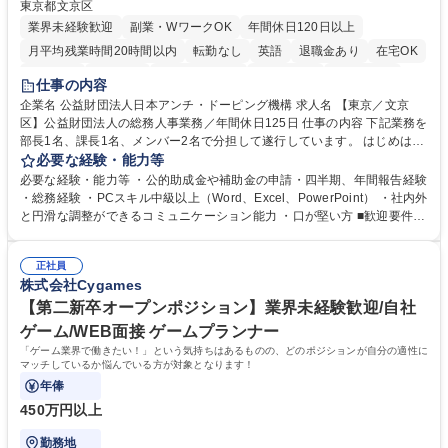
東京都文京区
業界未経験歓迎
副業・WワークOK
年間休日120日以上
月平均残業時間20時間以内
転勤なし
英語
退職金あり
在宅OK
賞与あり
育休あり
完全週休2日制
交通費支給
土日祝休み
仕事の内容
食事補助あり
企業名 公益財団法人日本アンチ・ドーピング機構 求人名 【東京／文京
区】公益財団法人の総務人事業務／年間休日125日 仕事の内容 下記業務を
部長1名、課長1名、メンバー2名で分担して遂行しています。 はじめは担
当者として業務を覚えていただき、ゆくゆくはリーダーやマネージャーポ
必要な経験・能力等
ジションとして活躍いただくことを期待しています。 【総務・人事グルー
必要な経験・能力等 ・公的助成金や補助金の申請・四半期、年間報告経験
プの業務内容】 ・人事制度関連 ・採用活動 ・教育研修の企画、実行 ・勤
・総務経験 ・PCスキル中級以上（Word、Excel、PowerPoint） ・社内外
怠管理 ・官公庁への各種提出 ・法定の会議運営（評議員会、理事会） ・
と円滑な調整ができるコミュニケーション能力 ・口が堅い方 ■歓迎要件
コンプライアンス ・内部規程やルールの管理、整備、文書管理 ・契約関
・採用業務経験 ・英語に抵抗がない方 ・営業経験 学歴・資格 学歴：大学
連 ・衛生管理 ・防災関連・公的助成金の管理・オフィス、ファシリティ
院 大学 高専 短大 専修学校 高校 語学力： 資格：
管理 ・福利厚生関連 ・職員からの問合せ、相談対応 ・その他日常の総務
正社員
株式会社Cygames
業務全般 募集職種 【東京／文京区】公益財団法人の総務人事業務／年間
休日125日
【第二新卒オープンポジション】業界未経験歓迎/自社
ゲーム/WEB面接 ゲームプランナー
「ゲーム業界で働きたい！」という気持ちはあるものの、どのポジションが自分の適性に
マッチしているか悩んでいる方が対象となります！
年俸
450万円以上
勤務地