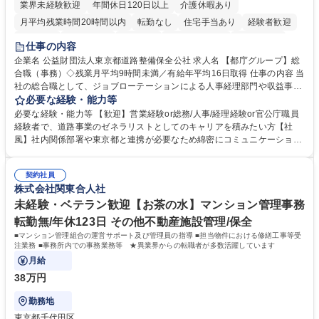
業界未経験歓迎
年間休日120日以上
介護休暇あり
月平均残業時間20時間以内
転勤なし
住宅手当あり
経験者歓迎
研修あり
退職金あり
賞与あり
完全週休2日制
交通費支給
仕事の内容
駅近5分以内
資格取得手当あり
食事補助あり
企業名 公益財団法人東京都道路整備保全公社 求人名 【都庁グループ】総
合職（事務）◇残業月平均9時間未満／有給年平均16日取得 仕事の内容 当
社の総合職として、ジョブローテーションによる人事経理部門や収益事業
等のフロント部門の部署等幅広い部署での業務をお任せいたします。研修
必要な経験・能力等
制度やキャリア支援が充実しております！ ※下記業務詳細 【業務詳細】■
必要な経験・能力等 【歓迎】営業経験or総務/人事/経理経験or官公庁職員
管理部門：広報、人事、経理など当公社の運営に係る管理業務 ■収益部
経験者で、道路事業のゼネラリストとしてのキャリアを積みたい方【社
門：駐車場の新規開拓、管理運営、新宿駅西口広場の「イベントコーナ
風】社内関係部署や東京都と連携が必要なため綿密にコミュニケーション
ー」などの管理運営 ■道路部門：整備の急がれる骨格幹線道路や木造住宅
を図っています。 【業務の魅力】■幅広く携われる：総合職（事務）で
密集地域の特定整備路線の用地取得、道路に関する普及啓発事業、都内の
は、駐車場の管理運営や道路用地の取得、公益財団法人の中枢を担う管理
道路施設や道路工事現場の見学ツアー事業 ※入社後は上記いずれかの部門
契約社員
部門など多岐に渡る業務を経験できます。 ■様々なプロジェクト：駐車場
株式会社関東合人社
へ配属。※業務内容変更の範囲：会社の定める業務 募集職種 【都庁グル
事業の他、新宿駅西口広場内に設置された照明を兼ねた広告「ブライトサ
ープ】総合職（事務）◇残業月平均9時間未満／有給年平均16日取得
イン」の管理運営を行うなど、事業収益を生み出す活動を積極的に行って
未経験・ベテラン歓迎【お茶の水】マンション管理事務
います。 学歴・資格 学歴：大学院 大学 高専 短大 専修学校 高校 語学力：
転勤無/年休123日 その他不動産施設管理/保全
資格：
■マンション管理組合の運営サポート及び管理員の指導 ■担当物件における修繕工事等受
注業務 ■事務所内での事務業務等 ★異業界からの転職者が多数活躍しています
月給
38万円
勤務地
東京都千代田区