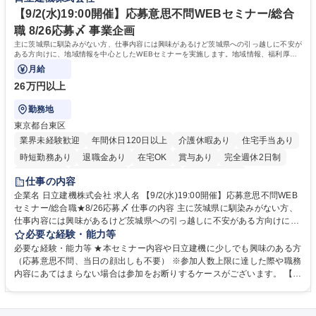
もバックアップしていきます。 学歴・資格 学歴：大学院 大学 高専 短大
専修学校 高校 語学力： 資格：
【9/2(水)19:00開催】応募意思不問WEBセミナー/総合
職 8/26応募〆 事業企画
主に茨城県に馴染みがない方、仕事内容には興味があるけど茨城県への引っ越しに不安が
ある方向けに、地域情報を中心としたWEBセミナーを実施します。地域情報、福利厚生
情報等をお伝えします。
月給
26万円以上
勤務地
東京都台東区
業界未経験歓迎
年間休日120日以上
介護休暇あり
住宅手当あり
時短勤務あり
退職金あり
在宅OK
賞与あり
完全週休2日制
交通費支給
駅近5分以内
土日祝休み
食事補助あり
仕事の内容
企業名 日立建機株式会社 求人名 【9/2(水)19:00開催】応募意思不問WEB
セミナー/総合職★8/26応募〆 仕事の内容 主に茨城県に馴染みがない方、
仕事内容には興味があるけど茨城県への引っ越しに不安がある方向けに、
地域情報を中心としたWEBセミナーを実施します。地域情報、福利厚生情
必要な経験・能力等
報等をお伝えします。 【セミナー内容】■地域説明、周辺施設情報を中心
必要な経験・能力等 ★本セミナー内容や日立建機に少しでも興味のある方
にお伝えし、住宅相場や実際に社員がどの地域に住んでどのような生活を
（応募意思不問、当日の顔出しも不要） ※参加人数上限に達した際や職務
しているのかについてもお伝えします。日立建機には借上げ部屋制度、住
内容にあてはまらない場合は参加をお断りするケースがございます。 【主
宅手当制度、引っ越し代補助等、手厚い福利厚生もございます。■会社説
な求人】■人事 ■法務 ■新規事業開発 ■情報セキュリティ ■ITサービスマネ
明やポジション概要等についてもお話します。■WEBセミナーですので、
ジメント（ITILフレーム）等 学歴・資格 学歴：大学院 大学 語学力： 資
参加時のお顔出しも不要です。ぜひ、お気軽にエントリーください。 募集
格：