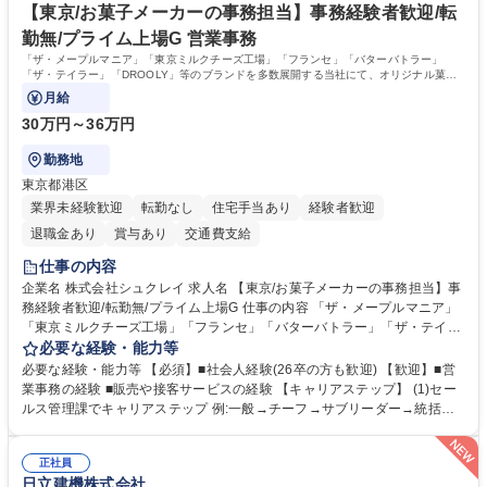
や雑貨の生産・品質管理/年休125日/転勤無
ンで行います。 学歴・資格 学歴：大学院 大学 高専 短大 専修学校 高校 語
【東京/お菓子メーカーの事務担当】事務経験者歓迎/転
学力： 資格：
勤無/プライム上場G 営業事務
「ザ・メープルマニア」「東京ミルクチーズ工場」「フランセ」「バターバトラー」
「ザ・テイラー」「DROOLY」等のブランドを多数展開する当社にて、オリジナル菓子
ブランド商品の事務業務をお任せいたします。
月給
30万円～36万円
勤務地
東京都港区
業界未経験歓迎
転勤なし
住宅手当あり
経験者歓迎
退職金あり
賞与あり
交通費支給
仕事の内容
企業名 株式会社シュクレイ 求人名 【東京/お菓子メーカーの事務担当】事
務経験者歓迎/転勤無/プライム上場G 仕事の内容 「ザ・メープルマニア」
「東京ミルクチーズ工場」「フランセ」「バターバトラー」「ザ・テイラ
ー」「DROOLY」等のブランドを多数展開する当社にて、オリジナル菓子
必要な経験・能力等
ブランド商品の事務業務をお任せいたします。 【具体的な業務内容】 ■店
必要な経験・能力等 【必須】■社会人経験(26卒の方も歓迎) 【歓迎】■営
舗からの発注受付/PC入力業務 ■受電対応(社内/社外) ■商品のマスター登
業事務の経験 ■販売や接客サービスの経験 【キャリアステップ】 (1)セー
録 ■日々の売上抽出・報告 ■提携企業への書類送付業務 ■契約書管理業務
ルス管理課でキャリアステップ 例:一般→チーフ→サブリーダー→統括リ
■ホームページへの問い合わせ対応 など 募集職種 【東京/お菓子メーカー
ーダー→マネージャー (2)他ポジションへのキャリアも可能 ※過去、未経
の事務担当】事務経験者歓迎/転勤無/プライム上場G
験で経営管理部内で経理へ異動した方もいらっしゃいます。年3回の面談
正社員
や個別面談を通してご自身のキャリアと向き合っていただき、会社として
日立建機株式会社