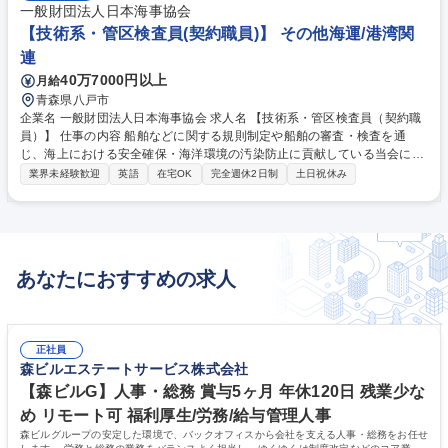
一般財団法人日本海事協会
【技術系・管区検査員(契約職員)】 その他海運/港湾関
連
40万7000円以上
月給
青森県八戸市
企業名 一般財団法人日本海事協会 求人名 【技術系・管区検査員（契約職
員）】 仕事の内容 船舶などに関する規則制定や船舶の審査・検査を通
じ、海上における安全確保・海洋環境の汚染防止に貢献している当会に
て、技術系総合職として以下いずれかの業務を担当いただきます。 ・図面
業界未経験歓迎
英語
在宅OK
完全週休2日制
土日祝休み
審査：船舶や関連機器の設計段階における図面の審査、及び承認 ・船舶検
査：造船所・機器製造所などにおける実際の船舶の検査 ・規則開発：船
舶・関連機器などの設計基準・製造品質基準などの策定、 及び海外の船級
機関との統一規則制定などの業務 ・研究開発：業界の課題に応じた共同研
究の主導、及び新技術に関する規 則策定に向けた技術基準研究業務 募集
あなたにおすすめの求人
職種 【技術系・管区検査員（契約職員）】
正社員
森ビルエステートサービス株式会社
【森ビルG】人事・総務 賞与5ヶ月 年休120日 残業少な
め リモート可 福利厚生/労務/給与管理人事
森ビルグループの安定した環境で、バックオフィスから会社を支える人事・総務をお任せ