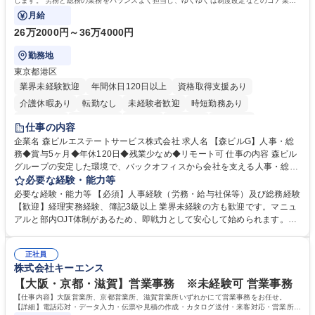
します。 労務と総務の業務をバランスよく担当し、ゆくゆくは制度改定などのコア業務
にも挑戦できる、やりがいある環境です。
月給
26万2000円～36万4000円
勤務地
東京都港区
業界未経験歓迎
年間休日120日以上
資格取得支援あり
介護休暇あり
転勤なし
未経験者歓迎
時短勤務あり
経験者歓迎
退職金あり
在宅OK
賞与あり
育休あり
仕事の内容
完全週休2日制
交通費支給
長期歓迎
駅近5分以内
土日祝休み
企業名 森ビルエステートサービス株式会社 求人名 【森ビルG】人事・総
務◆賞与5ヶ月◆年休120日◆残業少なめ◆リモート可 仕事の内容 森ビル
グループの安定した環境で、バックオフィスから会社を支える人事・総務
をお任せします。 労務と総務の業務をバランスよく担当し、ゆくゆくは制
必要な経験・能力等
度改定などのコア業務にも挑戦できる、やりがいある環境です。 ■勤怠管
必要な経験・能力等 【必須】人事経験（労務・給与社保等）及び総務経験
理、給与計算、社会保険手続き、年末調整等の労務管理全般 ■入退社手続
【歓迎】経理実務経験、簿記3級以上 業界未経験の方も歓迎です。マニュ
き、社内規定の改定や人事制度改定などのコア業務 ■社内イベントの企画
アルと部内OJT体制があるため、即戦力として安心して始められます。
運営やその他総務業務全般 ※労務と総務を1：1の割合でお任せ。 入社後
【魅力・やりがい】森ビルGの安定基盤で労務から総務まで幅広く携われ
は部内のOJTを中心に、あなたの経験に合わせて不足している部分はいつ
ます。定型業務に留まらず、社内規定や人事制度の改定など会社のコア業
でも質問・相談できる環境が整っているため、安心して成長できます。 募
正社員
務に挑戦できるため、自身の成長と組織への貢献度をダイレクトに実感で
株式会社キーエンス
集職種 【森ビルG】人事・総務◆賞与5ヶ月◆年休120日◆残業少なめ◆
きます。 残業少なめ、週1日リモート可など、ワークライフバランスを保
リモート可
ち長期活躍できる環境です。 「これまでの幅広い経験を活かし、長期的な
【大阪・京都・滋賀】営業事務 ※未経験可 営業事務
キャリアを築きたい」という前向きな意欲と挑戦を全力で応援します。 学
【仕事内容】大阪営業所、京都営業所、滋賀営業所いずれかにて営業事務をお任せ。
歴・資格 学歴：大学院 大学 高専 短大 専修学校 高校 語学力： 資格：日商
【詳細】電話応対・データ入力・伝票や見積の作成・カタログ送付・来客対応・営業所内