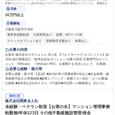
業務のオペレーション設計担当をクライアントの課題や要望をヒアリングし、業務設計や
システム設定へと落とし込むポジションです。
月給
35万円以上
勤務地
大阪府大阪市中央区
業界未経験歓迎
社員登用あり
副業・WワークOK
ストックオプションあり
資格取得支援あり
転勤なし
時短勤務あり
在宅OK
完全週休2日制
交通費支給
駅近5分以内
仕事の内容
服装自由
企業名 株式会社ＨＲｂａｓｅ 求人名 【フルリモート/フルフレックス】給
与/社保の業務設計・標準化担当ポジション 仕事の内容 労務専門AIエージ
ェント「HRbase」「HRbase PRO」を展開する当社において、労務業務
のオペレーション設計担当をクライアントの課題や要望をヒアリングし、
必要な経験・能力等
業務設計やシステム設定へと落とし込むポジションです。 【具体的に
必要な経験・能力等 【必須】■給与計算の実務経験1年以上■社会保険・雇
は】・業務オペレーション設計（要件定義/顧客ヒアリング/業務オペレー
用保険手続きの実務経験■顧客ヒアリング～業務フロー設計・ルール整備
ションの洗い出し、ルール整備、システム設定) ・業務マニュアル作成、
の経験 ■基本的なExcelスキル・PC操作■AI活用への興味関心 【やりが
改善 ・給与、賞与計算、及び明細発行 ・社会保険手続（入退社時、年間
い】必要に応じてコンサルティングも行いながら、給与計算や社会保険手
業務など） ・顧客企業のメイン担当者としての窓口対応業務 ・その他
続に関わるフローの設計、マニュアルの作成まで幅広く担当します。単な
（年調等の年次業務など） 募集職種 【フルリモート/フルフレックス】給
契約社員
る設計にとどまらず、ご自身が現場のエキスパートとしてオペレーション
株式会社関東合人社
与/社保の業務設計・標準化担当ポジション
を実行する機会もあり、実務と改善の両面でスキルを発揮できる環境で
す。 学歴・資格 学歴：大学院 大学 高専 短大 専修学校 高校 語学力： 資
未経験・ベテラン歓迎【お茶の水】マンション管理事務
格：
転勤無/年休123日 その他不動産施設管理/保全