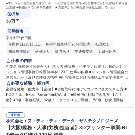
■マンション管理組合の運営サポート及び管理員の指導 ■担当物件における修繕工事等受
注業務 ■事務所内での事務業務等 ★異業界からの転職者が多数活躍しています
月給
38万円
勤務地
東京都千代田区
年間休日120日以上
月平均残業時間20時間以内
転勤なし
未経験者歓迎
研修あり
賞与あり
交通費支給
土日祝休み
仕事の内容
企業名 株式会社関東合人社 求人名 未経験・ベテラン歓迎【お茶の水】マ
ンション管理事務◎転勤無/年休123日 仕事の内容 ■マンション管理組合の
運営サポート及び管理員の指導 ■担当物件における修繕工事等受注業務 ■
事務所内での事務業務等 ★異業界からの転職者が多数活躍しています
必要な経験・能力等
【年収補足】532万円 ＋別途インセンティヴで平均約100万円/年（昨年度
必要な経験・能力等 【必須】■資格取得に向けてコツコツ努力できる方 ■
実績） ＋管理業務主任者資格手当50,000円/月 ★親会社である株式会社合
PCスキル（Excel,PowerPoint,Word） ■積極的に行動できる方 【入社
人社計画研究所社のグループ会社として、質の高いサービスと適性価格を
者】49歳：事務経験、32歳：ドラッグストア勤務、 58歳：飲食店勤務
武器に約20年受託戸数増加中です。https://www.gojin.co.jp/abt/abt_3.html
等：中途採用の9割が未経験者！ 【資格取得支援】■メンター制度■社内模
募集職種 未経験・ベテラン歓迎【お茶の水】マンション管理事務◎転勤
試や研修制度など充実！ ＊未資格者の8割以上が入社2年以内に資格を取
無/年休123日
正社員
得出来ております！ 【魅力】■フレックス制度、未経験からでも下限年収
株式会社エヌ・ティ・ティ・データ・ザムテクノロジーズ
を一律支給！ ■管理業務主任者資格取得後には50,000円/月の手当あり！
学歴・資格 学歴：大学院 大学 高専 短大 専修学校 高校 語学力： 資格：第
【大阪/総務・人事(労務)担当者】3Dプリンター事業/NT
一種運転免許普通自動車
TデータG/年休129日 総務