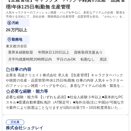
理/年休125日/転勤無 生産管理
人気キャラクターのファッション雑貨・バッグを中心に、多彩なアイテムの企画・製造を
手掛ける当社にて、自社企画・開発商品の生産管理・品質管理を担当。『かわいい』を届
けるやりがいのあるポジションです。
月給
26万円以上
勤務地
東京都渋谷区
業界未経験歓迎
年間休日120日以上
資格取得支援あり
月平均残業時間20時間以内
平日のみOK
転勤なし
英語
住宅手当あり
研修あり
退職金あり
在宅OK
賞与あり
仕事の内容
完全週休2日制
交通費支給
駅近5分以内
中国語
土日祝休み
企業名 高波クリエイト株式会社 求人名 【生産管理】キャラクターバック
や雑貨の生産・品質管理/年休125日/転勤無 仕事の内容 人気キャラクター
のファッション雑貨・バッグを中心に、多彩なアイテムの企画・製造を手
掛ける当社にて、自社企画・開発商品の生産管理・品質管理を担当。『か
必要な経験・能力等
わいい』を届けるやりがいのあるポジションです。 有名ブランドやキャラ
必要な経験・能力等 【いずれも必須】■社会人経験３年以上■基本的なPC
クターライセンスを活用した商品の企画・開発・販売を行っています。企
スキル■普通自動車運転免許（AT限定可）■海外出張(主に中国)が可能な方
画段階から納品まで、商品の製造に関わる全てのプロセスにおいて、生産
※案件により頻度はことなりますが1回の出張で5～10日程度滞在いただ
管理及び品質管理を担当。仕様書の作成、生産スケジュールの組立て、工
く予定です。 【歓迎】■英語もしくは中国語に抵抗のない方■雑貨品など
場へ見積依頼・価格交渉、サンプルの品質確認や検査の手配、ライセンス
の生産管理業務の経験 ≪求める人物像≫ ・製品の検品業務などあるた
元様とのやり取り、輸入関連の書類の管理、国内倉庫での品質チェック、
正社員
め、『コツコツと実直に取り組める方』 ・工場やライセンス元を含む社内
株式会社シュクレイ
工場開拓などがございます。 募集職種 【生産管理】キャラクターバック
外関係者と友好なコミュニケーションが取れる方 ※折衝は営業担当がメイ