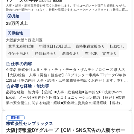
人事・総務・庶務業務等を幅広くお任せします。本社コーポレート部門と連携しながら、
決められた業務だけではなく、社員や現場を支えるバックオフィス担当として状況に応じ
て柔軟に対応いただくことを期待します。
月給
28万円以上
勤務地
大阪府大阪市西淀川区
業界未経験歓迎
年間休日120日以上
資格取得支援あり
転勤なし
住宅手当あり
時短勤務あり
退職金あり
在宅OK
賞与あり
完全週休2日制
交通費支給
土日祝休み
服装自由
仕事の内容
企業名 株式会社エヌ・ティ・ティ・データ・ザムテクノロジーズ 求人名
【大阪/総務・人事（労務）担当者】3Dプリンター事業/NTTデータG/年休
129日 仕事の内容 人事・総務・庶務業務等を幅広くお任せします。本社コ
ーポレート部門と連携しながら、決められた業務だけではなく、社員や現
必要な経験・能力等
場を支えるバックオフィス担当として状況に応じて柔軟に対応いただくこ
必要な経験・能力等 【必須】■人事・総務経験■基本的なPC技術(Word、
とを期待します。 【詳細】■入退社手続き、社員情報管理■入社時オリエ
Excel、メール) ■社内外と円滑なコミュニケーション能力 【歓迎】■製造
ンテーションの実施■勤怠・各種申請内容の確認■採用業務のサポート■来
業の安全衛生に関する知識・経験■安全衛生委員会の運営経験 【当社につ
客・電話対応 ■郵便物の受領・発送・管理■オフィス設備・備品管理■建
いて】 ◎設立したばかりの会社であり、一緒に企業を立ち上げ・拡大しよ
物・設備修繕の手配及び業者対応■押印・契約書管理等の庶務業務■安全衛
うという意欲のある方を求めています。 ◎経営に近い立場で幅広くキャリ
生に関する業務等■健康診断、産業医面談、休職・復職手続き等の労務サ
正社員
アが磨けます。 ◎NTTデータグループであり福利厚生は充実しているとと
株式会社セレブリックス
ポート■社内ルールの運用・各種社内案内■その他、拠点運営に関わる管理
もに、働き方改革も推進しています。 学歴・資格 学歴：大学院 大学 高専
部門業務 募集職種 【大阪/総務・人事（労務）担当者】3Dプリンター事
短大 専修学校 語学力： 資格：
大阪|博報堂DYグループ【CM・SNS広告の入稿サポー