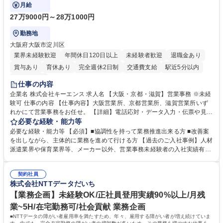
で発生する事務業務や業務改善をお任せ。
簿記検定1級 日商簿記検定2級 日商簿記検定3級
月給
27万9000円～28万1000円
勤務地
大阪府大阪市淀川区
業界未経験歓迎
年間休日120日以上
未経験者歓迎
退職金あり
賞与あり
育休あり
完全週休2日制
交通費支給
駅近5分以内
土日祝休み
仕事の内容
企業名 株式会社キーエンス 求人名 【大阪・京都・滋賀】営業事務 ※未経
験可 仕事の内容 【仕事内容】大阪営業所、京都営業所、滋賀営業所いず
れかにて営業事務をお任せ。 【詳細】電話応対・データ入力・伝票や見積
の作成・カタログ送付・来客対応・営業所内で発生する事務業務や業務改
必要な経験・能力等
善をお任せ。 【教育制度】ご入社後、育成担当とペアになりながらOJTに
必要な経験・能力等 【必須】■協調性を持って業務推進出来る方 ■改善案
て業務を覚えていただくことが可能です。業務システムがきちんと構築さ
を出しながら、主体的に業務を進めて行ける方 【過去のご入社事例】人材
れているため、スムーズに仕事に慣れることができる環境です。また、
派遣業界や保育業界等、メーカー以外、営業事務未経験者の入社実績有
「チームで成果を出す文化」があり、良いやり方を積極的に共有しながら
【当社の事務職について】単なる事務ではなく主体性を発揮したサポート
常に改善を目指す風土のため、安心して業務に取り組んでいただけます。
により、キーエンスの付加価値向上に貢献します。ベースの定型業務に加
募集職種 【大阪・京都・滋賀】営業事務 ※未経験可
契約社員
えて、お客様や社員の状況に合わせ、能動的なサポート、改善の動きも期
株式会社NTTデータだいち
待され。組織を支えるスペシャリストとして、チームに貢献し、結果的に
社員から頼られる存在になることができます。平均19:30の退勤以降の業
【業務企画】未経験OK/正社員登用実績90%以上/月残
務の持ち帰りも禁止されており、メリハリのある働き方となります。 学
業~5H/在宅勤務可/社会貢献 業務企画
歴・資格 学歴：大学院 大学 高専 短大 語学力： 資格：
■NTTデータの障がい者雇用率を満たすため、年々、雇用する障がい者が増え続けていま