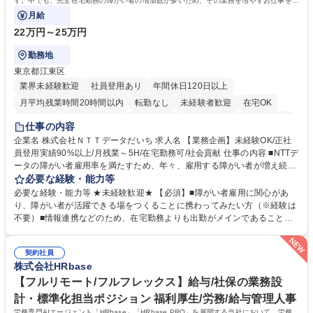
す。中でも、完全在宅勤務の障がい者の増加数が多いため、その業務を増やすお仕事を担
っていただきます。
月給
22万円～25万円
勤務地
東京都江東区
業界未経験歓迎
社員登用あり
年間休日120日以上
月平均残業時間20時間以内
転勤なし
未経験者歓迎
在宅OK
育休あり
完全週休2日制
交通費支給
駅近5分以内
土日祝休み
仕事の内容
企業名 株式会社ＮＴＴデータだいち 求人名 【業務企画】未経験OK/正社
員登用実績90%以上/月残業～5H/在宅勤務可/社会貢献 仕事の内容 ■NTTデ
ータの障がい者雇用率を満たすため、年々、雇用する障がい者が増え続け
ています。中でも、完全在宅勤務の障がい者の増加数が多いため、その業
必要な経験・能力等
務を増やすお仕事を担っていただきます。 【詳細】■既存業務の拡大およ
必要な経験・能力等 ★未経験歓迎★ 【必須】■障がい者雇用に関心があ
び運用のサポート(オペレーション業務:申請書の作成代行等) ■新規事業・
り、障がい者が活躍できる場をつくることに携わってみたい方（※経験は
サービスの企画立案および推進 障がい者の方にどんな仕事があると良いか
不要）■情報連携などのため、在宅勤務よりも出勤がメインであることに
考えてみてほしいと募集しているので、意見を吸い上げ実現に向けて企画
理解いただける方 【魅力・やりがい】自身の企画が障がい者の新たな雇用
します。 ■在宅勤務の障がい者社員とのコミュニケーションを通じた適性
や活躍の場を生む、唯一無二の社会貢献性を実感できます。 【正社員登
やスキルの把握 ■AI活用業務など、既存領域を超えた案件の開拓 ■NTTデ
契約社員
用】正社員登用を前提としておりますので、最短で1.5年～2年で正社員へ
株式会社HRbase
ータグループの会社へ提案活動 募集職種 【業務企画】未経験OK/正社員登
の雇用切り替えとなります。過去の正社員登用率は90％です。 将来的に
用実績90%以上/月残業～5H/在宅勤務可/社会貢献
は当社の中核となる管理職になって頂く事を期待しています。 正社員登用
【フルリモート/フルフレックス】給与/社保の業務設
に向け全力でサポートを行いますのでご安心ください。 学歴・資格 学
計・標準化担当ポジション 福利厚生/労務/給与管理人事
歴：大学院 大学 高専 短大 専修学校 高校 語学力： 資格：
労務専門AIエージェント「HRbase」「HRbase PRO」を展開する当社において、労務