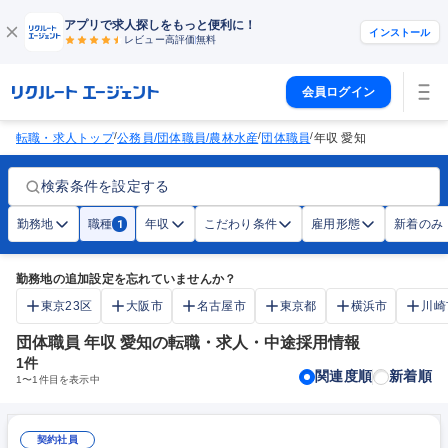
アプリで求人探しをもっと便利に！
インストール
レビュー高評価
無料
会員ログイン
/
/
/
転職・求人トップ
公務員/団体職員/農林水産
団体職員
年収 愛知
検索条件を設定する
勤務地
職種
年収
こだわり条件
雇用形態
新着のみ
1
勤務地の追加設定を忘れていませんか？
東京23区
大阪市
名古屋市
東京都
横浜市
川崎
団体職員 年収 愛知の転職・求人・中途採用情報
1
件
関連度順
新着順
1
〜
1
件目を表示中
契約社員