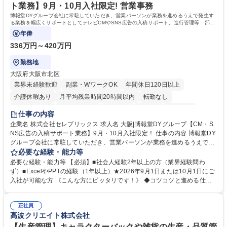
業/NTTデータG/年休129日
ト業務】9月・10月入社限定! 営業事務
博報堂DYグループ会社に常駐していただき、営業パーソンが業務を進めるうえで発生す
る業務を幅広くサポートとしてテレビCMやSNS広告の入稿サポート、進行管理等 部内
アシスタントとしての業務をお任せします。
年俸
336万円～420万円
勤務地
大阪府大阪市北区
業界未経験歓迎
副業・WワークOK
年間休日120日以上
介護休暇あり
月平均残業時間20時間以内
転勤なし
未経験者歓迎
時短勤務あり
研修あり
在宅OK
育休あり
仕事の内容
完全週休2日制
交通費支給
駅近5分以内
企業名 株式会社セレブリックス 求人名 大阪|博報堂DYグループ【CM・S
NS広告の入稿サポート業務】9月・10月入社限定！ 仕事の内容 博報堂DY
グループ会社に常駐していただき、営業パーソンが業務を進めるうえで発
生する業務を幅広くサポートとしてテレビCMやSNS広告の入稿サポー
必要な経験・能力等
ト、進行管理等 部内アシスタントとしての業務をお任せします。 ◆得意
必要な経験・能力等 【必須】■社会人経験2年以上の方（業界経験問わ
先との定例資料作成 ◆競合調査 ◆広告出稿の進行管理、確認 ◆広告出稿
ず）■ExcelやPPTの経験（1年以上）★2026年9月1日または10月1日にご
後のデータ抽出と効果測定、資料作成 ◆TVCM放送枠の情報管理、不備確
入社が可能な方 《こんな方にピッタリです！》 ◆コツコツと進める仕事
認 ◆TV視聴率データ抽出、資料作成 ◆SNS広告(InstagramやFacebook
が好きな方 ◆チームで協力しながらやりがいのある仕事がしたい方 ◆コ
等)の入稿サポート ◆常駐先への活動履歴の報告 ◆得意先とのビジネスメ
ミュニケーションを取りながら仕事をするのが得意な方 ◆業務を通してキ
ール対応 ◆常駐先に向けた事業拡大の提案 など 募集職種 大阪|博報堂DY
正社員
ャリア・スキルUPを目指したい方 学歴・資格 学歴：大学院 大学 高専 短
高波クリエイト株式会社
グループ【CM・SNS広告の入稿サポート業務】9月・10月入社限定！
大 専修学校 高校 語学力： 資格：
【生産管理】キャラクターバックや雑貨の生産・品質管