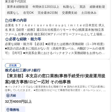
東京都千代田区
業界未経験歓迎
年間休日120日以上
転勤なし
英語
経験者歓迎
残業なし
在宅OK
完全週休2日制
交通費支給
土日祝休み
仕事の内容
企業名 ＳＴＪＡｄｖｉｓｏｒｓＧｒｏｕｐＬｉｍｉｔｅｄ日本支社 求人
名 東京【経理・総務】週1日出社程度のリモート中心/残業基本無/独立系
ファーム 仕事の内容 独立系ECMアドバイザリーファームとして上場前後
の資本市場戦略を設計する当社にて経理・総務をお任せします。基礎的な
必要な経験・能力等
バックオフィス業務からスタートし組織を支える専任担当として広く活躍
必要な経験・能力等 【必須】■経理または総務の実務経験（1～3年程度）
できる環境です。 ■日常経理、月次および年次決算サポート業務 ■本国
■英語の読み書きに抵抗がない方（高校卒業レベル。AI翻訳ツールの使用
（グローバル）との英文メール対応（AI翻訳ツール等を使用しての対応で
可）【尚可】■外資系企業におけるバックオフィス実務経験をお持ちの方
問題ございません） ■オフィス環境整備、郵便物の発送・受取等の総務業
【必須・尚可要件】簿記などの特別な資格や、TOEIC等のスコアは求めて
務全般 ■その他バックオフィス関連サポート ※ご経験に合わせて無理なく
おりません。日々の事務処理を丁寧かつ正確に行える方を歓迎します。
業務をお任せします。残業も基本的には発生せず、ご自身のペースで業務
正社員
【働き方について】現在は週4日程度の在宅勤務を実施しており、ワーク
株式会社三菱UFJ銀行
を進めやすく定着率の高い環境です。 募集職種 東京【経理・総務】週1日
ライフバランスを重視する方に最適な環境です（フルリモートも面接で相
出社程度のリモート中心/残業基本無/独立系ファーム
談可）。【求める人物像】幅広いバックオフィス業務に柔軟に対応でき、
【東京都】本支店の窓口業務(事務手続受付/資産運用提
社内外と円滑にコミュニケーションを取りながら業務を推進できる方 学
案)/後方事務/ロビー応対 その他事務
歴・資格 学歴：大学院 大学 高専 短大 専修学校 高校 語学力： 資格：
★バックオフィスではなく顧客折衝を含む職種です★ 国内の本支店等にて下記の業務に
従事していただきます。 ■窓口/後方/ロビーにて事務手続等の受付・オペレーション、お
客様対応
月給
32万4000円以上
勤務地