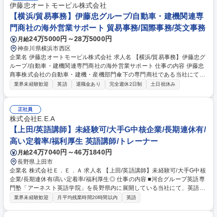
伊藤忠オートモービル株式会社
【横浜/貿易事務】伊藤忠グループ/自動車・建機関連専
門商社の海外営業サポート 貿易事務/国際事務/英文事務
24万5000円～28万5000円
月給
神奈川県横浜市西区
企業名 伊藤忠オートモービル株式会社 求人名 【横浜/貿易事務】伊藤忠グ
ループ/自動車・建機関連専門商社の海外営業サポート 仕事の内容 伊藤忠
商事株式会社の自動車・建機・産機部門傘下の専門商社である当社にて、
主に営業をサポートする貿易実務全般の業務をお任せいたします。 【具体
業界未経験歓迎
英語
退職金あり
完全週休2日制
土日祝休み
的な業務内容】 ■自動車及び自動車部品の輸出および三国貿易業務（海
送・空送出荷対応） ■自動車及び自動車部品輸出業務に付随する業務全般
（貿易保険・与信管理・出荷促進・納期管理・入出金管理等） ■課内各種
正社員
とりまとめ業務 募集職種 【横浜/貿易事務】伊藤忠グループ/自動車・建機
株式会社E.E.A
関連専門商社の海外営業サポート
【上田/英語講師】未経験可/大手G中核企業/長期連休有/
高い定着率/福利厚生 英語講師/トレーナー
24万7040円～46万1840円
月給
長野県上田市
企業名 株式会社Ｅ．Ｅ．Ａ 求人名 【上田/英語講師】未経験可/大手G中核
企業/長期連休有/高い定着率/福利厚生◎ 仕事の内容 ■河合グループ英語専
門塾「アーネスト英語学院」を長野県内に展開している当社にて、英語の
講師をお任せ致します。営業活動は無く指導に専念可能です。また大型連
業界未経験歓迎
月平均残業時間20時間以内
英語
休もありプライベートも充実できる環境です。 ◆少人数グループレッス
ン、1：2指導、1：1プライベート指導◆フロント職と講師職で役割を明