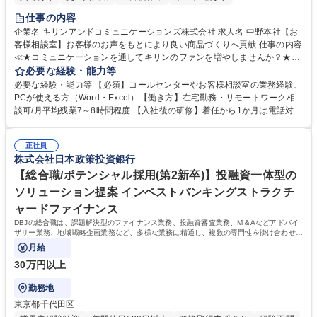
仕事の内容
企業名 キリンアンドコミュニケーションズ株式会社 求人名 中野本社【お
客様相談室】お客様のお声をもとにより良い商品づくりへ貢献 仕事の内容
≪★コミュニケーションを通してキリンのファンを増やしませんか？★≫
お客様のお声をより良い商品づくりに活かしていく上で、窓口となるお客
必要な経験・能力等
様相談室でのお仕事です。 日々お客様からいただくキリングループへのご
必要な経験・能力等 【必須】コールセンターやお客様相談室の業務経験、
意見を、企業活動に活かしています。お客様からの声に迅速かつ誠意をも
PCが使える方（Word・Excel）【働き方】在宅勤務・リモートワーク相
って対応、情報提供するとともにグループ内活動に反映しています。 【具
談可/月平均残業7～8時間程度 【入社後の研修】着任から1か月は電話対応
体的には】電話応対、メール、お手紙対応、ご指摘品調査報告書作成、有
のOJTを中心に実施し、電話対応に慣れた段階でメール・手紙のOJTを実
人チャットボット対応など。 【1日の対応件数】■電話：月間一人当たり
施する予定です。独り立ち以降もしっかりフォローする体制を整えていま
平均100件前後■メール・手紙：同上40件前後 募集職種 中野本社【お客様
正社員
すのでご安心ください。 【当社について】キリングループの広報機能を担
株式会社日本政策投資銀行
相談室】お客様のお声をもとにより良い商品づくりへ貢献
う会社として、お客様との出会いを大切にし、磨き上げたホスピタリティ
を込めてコミュニケーションをとりながら広報関連業務を行っておりま
【総合職/ポテンシャル採用(第2新卒)】投融資一体型の
す。 学歴・資格 学歴：大学院 大学 高専 短大 専修学校 高校 語学力： 資
ソリューション提案 インベストバンキングストラクチ
格：
ャードファイナンス
DBJの総合職は、課題解決型のファイナンス業務、投融資審査業務、M＆Aなどアドバイ
ザリー業務、地域戦略企画業務など、多様な業務に精通し、複数の専門性を掛け合わせて
広く社会に貢献していく職種です。
月給
30万円以上
勤務地
東京都千代田区