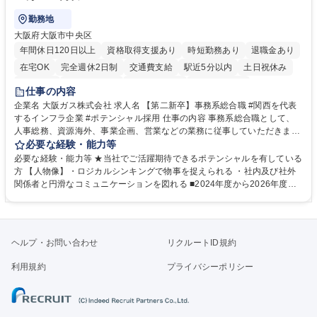
勤務地
大阪府大阪市中央区
年間休日120日以上
資格取得支援あり
時短勤務あり
退職金あり
在宅OK
完全週休2日制
交通費支給
駅近5分以内
土日祝休み
服装自由
第二新卒歓迎
寮・社宅あり
食事補助あり
仕事の内容
企業名 大阪ガス株式会社 求人名 【第二新卒】事務系総合職 #関西を代表
するインフラ企業 #ポテンシャル採用 仕事の内容 事務系総合職として、
人事総務、資源海外、事業企画、営業などの業務に従事していただきま
す。 【業務内容の一例】■所属事業部の勤労業務 ■海外に関係する各種業
必要な経験・能力等
務 ■営業部門の企画スタッフ、ルート営業 【キャリアパス】入社後の配属
必要な経験・能力等 ★当社でご活躍期待できるポテンシャルを有している
ポジションで一定期間ご活躍頂いた後、本人の適性及び将来のキャリアを
方 【人物像】・ロジカルシンキングで物事を捉えられる ・社内及び社外
鑑みてジョブローテーションを行います。 【育成】OJTでの現場育成や研
関係者と円滑なコミュニケーションを図れる ■2024年度から2026年度ま
修カリキュラムを通じて、Daigasグループの業務で必要となる知識につい
での3ヵ年を対象とする「Daigasグループ中期経営計画2026」を策定しま
て学んでいただきます。 募集職種 【第二新卒】事務系総合職 #関西を代
した。https://www.osakagas.co.jp/company/press/pr2024/1777576_564
表するインフラ企業 #ポテンシャル採用
72.html ■エネルギーセキュリティの不安定化や気候変動による自然災害の
甚大化など、これまで以上に社会課題解決の重要性が高まっています。
ヘルプ・お問い合わせ
リクルートID規約
「未来の日常」の創造に向けて持続可能な社会の実現に貢献してまいりま
す。 学歴・資格 学歴：大学院 大学 語学力： 資格：
利用規約
プライバシーポリシー