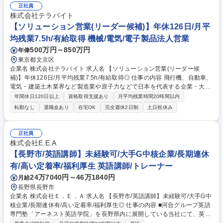
確に分けており、事務処理などで教室運営を強力くサポートするので、講
正社員
師は専門性の高い「教育のプロ」として活躍できます。【新人研修充実】
株式会社テラバイト
模擬授業などでスキルを身に付け、自信を持ってレッスンに臨めます。研
【ソリューション営業(リーダー候補)】年休126日/月平
修後は、経験の浅い方には年次の低い学年や英検対策などからお任せしま
均残業7.5h/有給取得 機械/電気/電子製品法人営業
す。※（業務内容の変更の範囲）当社業務全般 募集職種 【上田/英語講
500万円～850万円
年俸
師】未経験可/大手G中核企業/長期連休有/高い定着率/福利厚生◎
東京都文京区
企業名 株式会社テラバイト 求人名 【ソリューション営業(リーダー候
補)】年休126日/月平均残業7.5h/有給取得◎ 仕事の内容 飛行機、自動車、
電気・建築土木業界など製造業や原子力などで日本を代表する企業・大
学・研究機関に顧客の課題を分析し、CAEソフトウェアの販売・受託解析
年間休日120日以上
資格取得支援あり
月平均残業時間20時間以内
等、CAE分野のトータルサービスの提案をしていただきます ●新規開拓：
転勤なし
退職金あり
在宅OK
完全週休2日制
土日祝休み
飛び込み営業はなく、HPなどから問い合わせのあった顧客に対して営業
します ●ソフトウェア選定と導入：顧客の問題解決のために最適なソフト
ウェアを選定、導入後の初期立ち上げをサポート、契約後の定期的なアフ
正社員
ターフォローをおこないます ●受託営業：顧客に代わり、解析作業を実施
株式会社E.E.A
するサービスを提案します※技術的フォローは技術部が対応するため、顧
【長野市/英語講師】未経験可/大手G中核企業/長期連休
客との関係づくりがメイン 募集職種 【ソリューション営業(リーダー候
有/高い定着率/福利厚生 英語講師/トレーナー
補)】年休126日/月平均残業7.5h/有給取得◎
24万7040円～46万1840円
月給
長野県長野市
企業名 株式会社Ｅ．Ｅ．Ａ 求人名 【長野市/英語講師】未経験可/大手G中
核企業/長期連休有/高い定着率/福利厚生◎ 仕事の内容 ■河合グループ英語
専門塾「アーネスト英語学院」を長野県内に展開している当社にて、英語