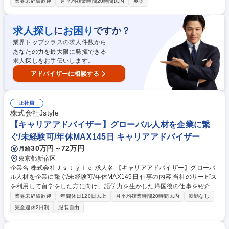
の講師をお任せ致します。営業活動は無く指導に専念可能です。また大型
業界未経験歓迎
月平均残業時間20時間以内
英語
連休もありプライベートも充実できる環境です。 ◆少人数グループレッス
ン、1：2指導、1：1プライベート指導◆フロント職と講師職で役割を明
確に分けており、事務処理などで教室運営を強力くサポートするので、講
求人探し
お困り
に
ですか？
師は専門性の高い「教育のプロ」として活躍できます。【新人研修充実】
業界トップクラスの求人件数から
模擬授業などでスキルを身に付け、自信を持ってレッスンに臨めます。研
あなたの力を最大限に発揮できる
修後は、経験の浅い方には年次の低い学年や英検対策などからお任せしま
求人探しをお手伝いします。
す。※（業務内容の変更の範囲）当社業務全般 募集職種 【長野市/英語講
師】未経験可/大手G中核企業/長期連休有/高い定着率/福利厚生◎
アドバイザーに相談する
正社員
株式会社Jstyle
【キャリアアドバイザー】グローバル人材を企業に繋
ぐ/未経験可/年休MAX145日 キャリアアドバイザー
30万円～72万円
月給
東京都新宿区
企業名 株式会社Ｊｓｔｙｌｅ 求人名 【キャリアアドバイザー】グローバ
ル人材を企業に繋ぐ/未経験可/年休MAX145日 仕事の内容 当社のサービス
を利用して留学をした方に向け、語学力を生かした帰国後の仕事を紹介す
る人材サービス事業のキャリアアドバイザー（CA）業務をお任せしま
業界未経験歓迎
年間休日120日以上
月平均残業時間20時間以内
転勤なし
す。※英語スキルや留学経験は不要ですのでご安心ください 【留学生担当
完全週休2日制
服装自由
のキャリアアドバイザ業務】 サービスの紹介～成約→日程調整、面談実施
→履歴書や面接対策をアドバイスなどをお任せします。★当社は「夢カナ