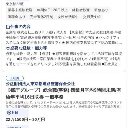
東京都23区
業界未経験歓迎
年間休日120日以上
経験者歓迎
研修あり
退職金あり
完全週休2日制
女性が活躍中
交通費支給
土日祝休み
仕事の内容
企業名 株式会社三菱ＵＦＪ銀行 求人名 【東京都】本支店の窓口業務(事務
手続受付/資産運用提案)/後方事務/ロビー応対 仕事の内容 ★バックオフィ
スではなく顧客折衝を含む職種です★ 国内の本支店等にて下記の業務に従
事していただきます。 ■窓口/後方/ロビーにて事務手続等の受付・オペレ
必要な経験・能力等
ーション、お客様対応 ■窓口にて、ご来店された個人のお客様に対して金
必要な経験・能力等 【必須】★顧客折衝経験を活かしてご活躍可能な環境
融商品のご提案 ■効率的な事務運用の検討・構築等 ≪業務紹介：ご応募前
です。 ■販売or接客or窓口業務or営業経験をお持ちの方(業界不問) ※対話
に必ずご覧ください≫ ※記事 https://www.mysite.bk.mufg.jp/career/circle/
を通じてニーズをヒアリングし対応/提案を実施した経験必須 ■正社員とし
article17/ ※動画 https://youtu.be/H-S7HaJqqbg 募集職種 【東京都】本支
ての就業経験1年以上 【歓迎】■金融業界での就業経験■銀行での預金為替
店の窓口業務(事務手続受付/資産運用提案)/後方事務/ロビー応対
事務経験 ■金融商品の提案・販売経験 ≪魅力≫研修やOJT環境が整ってい
正社員
るので安心して入行いただけます。 幅広いキャリアの選択肢があり、公募
公益財団法人東京都道路整備保全公社
や社内副業等を活用し、 一人ひとりが挑戦できるカルチャーが浸透してい
ます。 学歴・資格 学歴：大学院 大学 高専 短大 専修学校 高校 語学力：
【都庁グループ】総合職(事務) 残業月平均9時間未満/有
資格：
給年平均16日取得 一般事務
当社の総合職として、ジョブローテーションによる人事経理部門や収益事業等のフロント
部門の部署等幅広い部署での業務をお任せいたします。研修制度やキャリア支援が充実し
ております！ ※下記業務詳細
月給
22万1500円～30万円