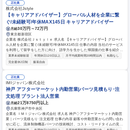
留学」で事業拡大を進めてきましたが、新たな事業の柱として、夢を叶え
正社員
るために留学を選び、帰国した留学生の就職を実現するサービスとして発
株式会社Jstyle
足した新規事業です。 ※残業は月平均13.8h以内です。（1日1時間以内）
【キャリアアドバイザー】グローバル人材を企業に繋
募集職種 【キャリアアドバイザー】グローバル人材を企業に繋ぐ/未経験
ぐ/未経験可/年休MAX145日 キャリアアドバイザー
可/年休MAX145日
30万円～72万円
月給
東京都新宿区
企業名 株式会社Ｊｓｔｙｌｅ 求人名 【キャリアアドバイザー】グローバ
ル人材を企業に繋ぐ/未経験可/年休MAX145日 仕事の内容 当社のサービス
を利用して留学をした方に向け、語学力を生かした帰国後の仕事を紹介す
る人材サービス事業のキャリアアドバイザー（CA）業務をお任せしま
業界未経験歓迎
年間休日120日以上
月平均残業時間20時間以内
転勤なし
す。※英語スキルや留学経験は不要ですのでご安心ください 【留学生担当
完全週休2日制
服装自由
のキャリアアドバイザ業務】 サービスの紹介～成約→日程調整、面談実施
→履歴書や面接対策をアドバイスなどをお任せします。★当社は「夢カナ
留学」で事業拡大を進めてきましたが、新たな事業の柱として、夢を叶え
正社員
るために留学を選び、帰国した留学生の就職を実現するサービスとして発
IMIジャパン株式会社
足した新規事業です。 ※残業は月平均13.8h以内です。（1日1時間以内）
神戸 アフターマーケット内勤営業|パーツ見積もり･注
募集職種 【キャリアアドバイザー】グローバル人材を企業に繋ぐ/未経験
文処理 プラント法人営業
可/年休MAX145日
21万8750円以上
月給
兵庫県神戸市中央区
企業名 ＩＭＩジャパン株式会社 求人名 神戸◇アフターマーケット内勤営
業｜パーツ見積もり･注文処理 仕事の内容 顧客や外勤営業からの問い合わ
せに応じ、流体制御機器パーツの技術検討、コスト・リードタイムの見積
もり、システムへの注文・発注処理、納期および商務条件の管理・調整を
業界未経験歓迎
年間休日120日以上
月平均残業時間20時間以内
転勤なし