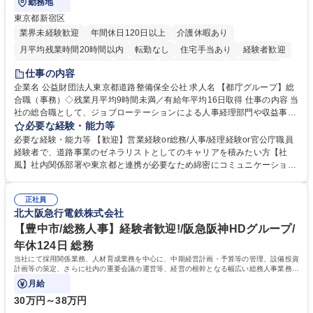
勤務地
東京都新宿区
業界未経験歓迎
年間休日120日以上
介護休暇あり
月平均残業時間20時間以内
転勤なし
住宅手当あり
経験者歓迎
研修あり
退職金あり
賞与あり
完全週休2日制
交通費支給
仕事の内容
駅近5分以内
資格取得手当あり
食事補助あり
企業名 公益財団法人東京都道路整備保全公社 求人名 【都庁グループ】総
合職（事務）◇残業月平均9時間未満／有給年平均16日取得 仕事の内容 当
社の総合職として、ジョブローテーションによる人事経理部門や収益事業
等のフロント部門の部署等幅広い部署での業務をお任せいたします。研修
必要な経験・能力等
制度やキャリア支援が充実しております！ ※下記業務詳細 【業務詳細】■
必要な経験・能力等 【歓迎】営業経験or総務/人事/経理経験or官公庁職員
管理部門：広報、人事、経理など当公社の運営に係る管理業務 ■収益部
経験者で、道路事業のゼネラリストとしてのキャリアを積みたい方【社
門：駐車場の新規開拓、管理運営、新宿駅西口広場の「イベントコーナ
風】社内関係部署や東京都と連携が必要なため綿密にコミュニケーション
ー」などの管理運営 ■道路部門：整備の急がれる骨格幹線道路や木造住宅
を図っています。 【業務の魅力】■幅広く携われる：総合職（事務）で
密集地域の特定整備路線の用地取得、道路に関する普及啓発事業、都内の
は、駐車場の管理運営や道路用地の取得、公益財団法人の中枢を担う管理
道路施設や道路工事現場の見学ツアー事業 ※入社後は上記いずれかの部門
正社員
部門など多岐に渡る業務を経験できます。 ■様々なプロジェクト：駐車場
北大阪急行電鉄株式会社
へ配属。※業務内容変更の範囲：会社の定める業務 募集職種 【都庁グル
事業の他、新宿駅西口広場内に設置された照明を兼ねた広告「ブライトサ
ープ】総合職（事務）◇残業月平均9時間未満／有給年平均16日取得
イン」の管理運営を行うなど、事業収益を生み出す活動を積極的に行って
【豊中市/総務人事】経験者歓迎!/阪急阪神HDグループ/
います。 学歴・資格 学歴：大学院 大学 高専 短大 専修学校 高校 語学力：
年休124日 総務
資格：
当社にて採用関係業務、人材育成業務を中心に、中期経営計画・予算等の管理、設備投資
計画等の策定、さらに社内の重要会議の運営等、経営の根幹となる幅広い総務人事業務全
般を担当していただきます。
月給
30万円～38万円