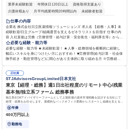
業界未経験歓迎
年間休日120日以上
資格取得支援あり
介護休暇あり
月平均残業時間20時間以内
未経験者歓迎
住宅手当あり
時短勤務あり
退職金あり
在宅OK
賞与あり
仕事の内容
育休あり
完全週休2日制
交通費支給
土日祝休み
寮・社宅あり
企業名 株式会社日立医薬情報ソリューションズ 求人名 【総務・人事】未
経験歓迎/日立グループ/組織運営を支えるゼネラリストを目指す 仕事の内
容 入社直後は労務（労務管理・給与計算・安全衛生・福利厚生等）からお
任せいたします。将来は総務・採用・教育業務へ守備範囲を広げ、組織運
必要な経験・能力等
営を支えるゼネラリストをめざせます。 ・初期業務：労働時間管理、給与
必要な経験・能力等 ★未経験歓迎！ ★人事・総務領域を横断的に経験し
計算、社会保険対応、福利厚生管理、安全衛生、健康経営推進等をお任せ
幅広いスキルを身につけたい方におすすめ！ ■労務管理(給与計算・社会保
します。ご経験に応じて、休職者管理など、幅広く経験を積んでいただき
険手続き・勤怠管理など)に関心があり主体的に取り組める方 ※労務経験
ます。 ・将来的な広がり：総務・採用・教育・税務対応・経営企画等。
者は早期にご活躍いただけます。 ■チームで仕事を推進できる方■将来は
★メンバーがマンツーマンで丁寧に教えるため、ご経験が浅くても安心！
マネジメント職として活躍したい 【尚可】■人事、労務、採用、教育業務
幅広く経験を積みたい意欲がある方に最適な環境です。 募集職種 【総
正社員
のご経験 ■労務管理（給与計算・社会保険手続き・勤怠管理など）の経験
STJAdvisorsGroupLimited日本支社
務・人事】未経験歓迎/日立グループ/組織運営を支えるゼネラリストを目
■衛生管理者の資格をお持ちの方 学歴・資格 学歴：大学院 大学 高専 短大
指す
専修学校 高校 語学力： 資格：
東京【経理・総務】週1日出社程度のリモート中心/残業
基本無/独立系ファーム 総務事務
独立系ECMアドバイザリーファームとして上場前後の資本市場戦略を設計する当社にて
経理・総務をお任せします。基礎的なバックオフィス業務からスタートし組織を支える専
任担当として広く活躍できる環境です。
年俸
400万円以上
勤務地