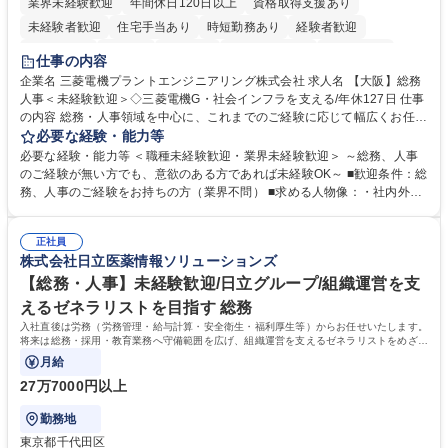
業界未経験歓迎
年間休日120日以上
資格取得支援あり
未経験者歓迎
住宅手当あり
時短勤務あり
経験者歓迎
退職金あり
在宅OK
賞与あり
完全週休2日制
交通費支給
仕事の内容
駅近5分以内
土日祝休み
服装自由
寮・社宅あり
食事補助あり
企業名 三菱電機プラントエンジニアリング株式会社 求人名 【大阪】総務
人事＜未経験歓迎＞◇三菱電機G・社会インフラを支える/年休127日 仕事
の内容 総務・人事領域を中心に、これまでのご経験に応じて幅広くお任せ
します。 ＜具体的には＞ ・総務/人事労務（給与・社保・勤怠管理など）
必要な経験・能力等
・採用・教育研修 ・福利厚生運用 など ※基本的には事務所勤務ですが、
必要な経験・能力等 ＜職種未経験歓迎・業界未経験歓迎＞ ～総務、人事
採用や教育等の業務内容により、関西圏以外への日帰り・宿泊を伴う国内
のご経験が無い方でも、意欲のある方であれば未経験OK～ ■歓迎条件：総
出張もございます。 ※担当業務を持ちつつ、お互いに助け合いながら、総
務、人事のご経験をお持ちの方（業界不問） ■求める人物像：・社内外の
務部という組織として協力しながら進める体制です。 募集職種 【大阪】
関係各部門との調整を率先して行い、業務を円滑に遂行できる協調性やコ
総務人事＜未経験歓迎＞◇三菱電機G・社会インフラを支える/年休127日
ミュニケーション能力を持っている方 ・人事総務領域に興味がありゼネラ
正社員
リスト志向をお持ちの方 学歴・資格 学歴：大学院 大学 語学力： 資格：
株式会社日立医薬情報ソリューションズ
【総務・人事】未経験歓迎/日立グループ/組織運営を支
えるゼネラリストを目指す 総務
入社直後は労務（労務管理・給与計算・安全衛生・福利厚生等）からお任せいたします。
将来は総務・採用・教育業務へ守備範囲を広げ、組織運営を支えるゼネラリストをめざせ
ます。
月給
27万7000円以上
勤務地
東京都千代田区