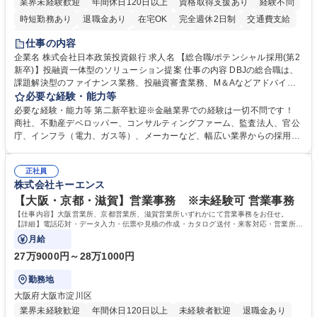
業界未経験歓迎
年間休日120日以上
資格取得支援あり
経験不問
時短勤務あり
退職金あり
在宅OK
完全週休2日制
交通費支給
駅近5分以内
土日祝休み
第二新卒歓迎
寮・社宅あり
仕事の内容
食事補助あり
託児所あり
企業名 株式会社日本政策投資銀行 求人名 【総合職/ポテンシャル採用(第2
新卒)】投融資一体型のソリューション提案 仕事の内容 DBJの総合職は、
課題解決型のファイナンス業務、投融資審査業務、M＆Aなどアドバイザ
リー業務、地域戦略企画業務など、多様な業務に精通し、複数の専門性を
必要な経験・能力等
掛け合わせて広く社会に貢献していく職種です。 入社後は、横断的なロー
必要な経験・能力等 第二新卒歓迎※金融業界での経験は一切不問です！
テーションを経て適性や専門性に応じたキャリアを形成していただきま
商社、不動産デベロッパー、コンサルティングファーム、監査法人、官公
す。総合職として入社いただき、下記いずれかの部門でご活躍いただきま
庁、インフラ（電力、ガス等）、メーカーなど、幅広い業界からの採用実
す。※未経験の方に関しては、入行後3ヶ月間の金融の実務を学んでいた
績があります。 ＜求める人物像＞DBJでは、強い社会的使命感をもち、今
だく研修を準備しております。 ・法人RM業務・金融機能業務・コーポレ
後の日本のあり方を俯瞰する総合性と、金融分野のフロンティアを切り拓
ート・ナレッジ業務 ※それぞれの業務内容に関しては、別途その他労働条
正社員
く高い志を併せもった人材を求めています。ポテンシャル採用（第2新
株式会社キーエンス
件備考欄に記載 募集職種 【総合職/ポテンシャル採用(第2新卒)】投融資一
卒）では、金融業界での経験や知識を問いません。新たな時代を見据え
体型のソリューション提案
て、複雑化する社会課題の解決に向けて先鞭をつける役割を担いたい、と
【大阪・京都・滋賀】営業事務 ※未経験可 営業事務
いう気概をお持ちの方を心待ちにしています。 学歴・資格 学歴：大学院
【仕事内容】大阪営業所、京都営業所、滋賀営業所いずれかにて営業事務をお任せ。
大学 語学力： 資格：
【詳細】電話応対・データ入力・伝票や見積の作成・カタログ送付・来客対応・営業所内
で発生する事務業務や業務改善をお任せ。
月給
27万9000円～28万1000円
勤務地
大阪府大阪市淀川区
業界未経験歓迎
年間休日120日以上
未経験者歓迎
退職金あり