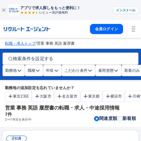
アプリで求人探しをもっと便利に！
インストール
レビュー高評価
無料
会員ログイン
/
転職・求人トップ
営業 事務 英語 履歴書
検索条件を設定する
勤務地
職種
年収
こだわり条件
雇用形態
新着のみ
勤務地の追加設定を忘れていませんか？
東京23区
大阪市
名古屋市
東京都
横浜市
川崎
営業 事務 英語 履歴書の転職・求人・中途採用情報
7
件
関連度順
新着順
1
〜
7
件目を表示中
正社員