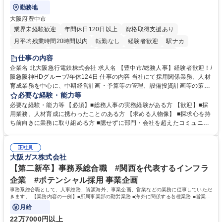
勤務地
大阪府豊中市
業界未経験歓迎
年間休日120日以上
資格取得支援あり
月平均残業時間20時間以内
転勤なし
経験者歓迎
駅ナカ
退職金あり
完全週休2日制
交通費支給
駅近5分以内
仕事の内容
土日祝休み
服装自由
昼食補助あり
食事補助あり
企業名 北大阪急行電鉄株式会社 求人名 【豊中市/総務人事】経験者歓迎！/
阪急阪神HDグループ/年休124日 仕事の内容 当社にて採用関係業務、人材
育成業務を中心に、中期経営計画・予算等の管理、設備投資計画等の策
定、さらに社内の重要会議の運営等、経営の根幹となる幅広い総務人事業
必要な経験・能力等
務全般を担当していただきます。 【主な業務内容】 ■採用関係業務および
必要な経験・能力等 【必須】■総務人事の実務経験がある方 【歓迎】■採
人材育成(社員研修)業務の推進 ■中期経営計画および予算等の管理 ■設備
用業務、人材育成に携わったことのある方 【求める人物像】 ■探求心を持
投資計画等の策定 ■社内の重要会議の運営 ■その他総務人事業務全般 【入
ち前向きに業務に取り組める方 ■臆せずに部門・会社を超えたコミュニケ
社後】入社後は採用や育成をメインに担当し将来的には経営根幹に関わる
ーションの取れる方 ■自分で考えて行動のできる方 ■第二の創業期を迎え
総務人事業務全般へ幅広く従事していただきます。 募集職種 【豊中市/総
る当社で組織の次代を担うネクスト人材として長期的に成長したい方 ■周
務人事】経験者歓迎！/阪急阪神HDグループ/年休124日
正社員
囲のメンバーと協調しつつ主体性を持って能動的に業務を推進できる方 学
大阪ガス株式会社
歴・資格 学歴：大学院 大学 高専 短大 専修学校 高校 語学力： 資格：
【第二新卒】事務系総合職 #関西を代表するインフラ
企業 #ポテンシャル採用 事業企画
事務系総合職として、人事総務、資源海外、事業企画、営業などの業務に従事していただ
きます。 【業務内容の一例】■所属事業部の勤労業務 ■海外に関係する各種業務 ■営業部
門の企画スタッフ、ルート営業
月給
22万7000円以上