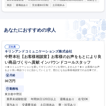
一貫して担当する内勤営業業務です。 ■外勤営業や顧客からの依頼に対す
英語
退職金あり
完全週休2日制
土日祝休み
るパーツの価格算出･提案書作成 ■専用のサイジングソフトを用いた適切
な製品･サービスの選択と検証 ■ERPやSFDC等のITツールを使用した注文
および工場への発注処理 ■受注から納品に至るまでの納期管理、および商
務条件の管理と調整業務 ■顧客仕様書の確認、および海外等の製作側に対
する正確な指示出し ■外勤営業と連携した顧客訪問、および製品やサービ
あなたにおすすめの求人
スに関する提案説明 募集職種 神戸◇アフターマーケット内勤営業｜パー
ツ見積もり･注文処理
正社員
キリンアンドコミュニケーションズ株式会社
中野本社【お客様相談室】お客様のお声をもとにより良
い商品づくりへ貢献 インバウンドコールスタッフ
≪★コミュニケーションを通してキリンのファンを増やしませんか？★≫ お客様のお声
をより良い商品づくりに活かしていく上で、窓口となるお客様相談室でのお仕事です。
月給
30万円
勤務地
東京都中野区
業界未経験歓迎
年間休日120日以上
退職金あり
在宅OK
賞与あり
交通費支給
土日祝休み
寮・社宅あり