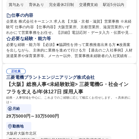
賞与あり
育休あり
完全週休2日制
交通費支給
駅近5分以内
土日祝休み
仕事の内容
企業名 株式会社キーエンス 求人名 【大阪・京都・滋賀】営業事務 ※未経
験可 仕事の内容 【仕事内容】大阪営業所、京都営業所、滋賀営業所いず
れかにて営業事務をお任せ。 【詳細】電話応対・データ入力・伝票や見積
の作成・カタログ送付・来客対応・営業所内で発生する事務業務や業務改
必要な経験・能力等
善をお任せ。 【教育制度】ご入社後、育成担当とペアになりながらOJTに
必要な経験・能力等 【必須】■協調性を持って業務推進出来る方 ■改善案
て業務を覚えていただくことが可能です。業務システムがきちんと構築さ
を出しながら、主体的に業務を進めて行ける方 【過去のご入社事例】人材
れているため、スムーズに仕事に慣れることができる環境です。また、
派遣業界や保育業界等、メーカー以外、営業事務未経験者の入社実績有
「チームで成果を出す文化」があり、良いやり方を積極的に共有しながら
【当社の事務職について】単なる事務ではなく主体性を発揮したサポート
常に改善を目指す風土のため、安心して業務に取り組んでいただけます。
により、キーエンスの付加価値向上に貢献します。ベースの定型業務に加
募集職種 【大阪・京都・滋賀】営業事務 ※未経験可
正社員
えて、お客様や社員の状況に合わせ、能動的なサポート、改善の動きも期
三菱電機プラントエンジニアリング株式会社
待され。組織を支えるスペシャリストとして、チームに貢献し、結果的に
社員から頼られる存在になることができます。平均19:30の退勤以降の業
【大阪】総務人事<未経験歓迎> 三菱電機G・社会イン
務の持ち帰りも禁止されており、メリハリのある働き方となります。 学
フラを支える/年休127日 採用人事
歴・資格 学歴：大学院 大学 高専 短大 語学力： 資格：
総務・人事領域を中心に、これまでのご経験に応じて幅広くお任せします。 ＜具体的に
は＞
月給
29万5000円～33万5000円
勤務地
大阪府大阪市北区