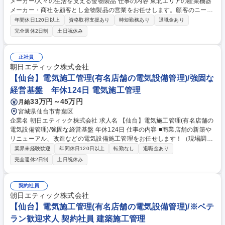
メーカー/人々の生活を支える金物製品 仕事の内容 東北エリアの産業機器
メーカー・商社を顧客とし金物製品の営業をお任せします。顧客のニーズ
を汲み取り、30,000点以上ある商品の中から適切な製品を提案して頂くこ
年間休日120日以上
資格取得支援あり
時短勤務あり
退職金あり
とが可能です！ 【詳細】扉に使われる蝶番や引き出しのスライドレール、
完全週休2日制
土日祝休み
移動用のキャスターなど、金物製品は日常に近い家具にも多く組み込まれ
ています。 【魅力】■技術部と連携し特ながら注品・別注品（OEM・OD
M）などのカスタマイズ提案を行うことが可能です。顧客のニーズにしっ
正社員
かり応えることができます。■デザインへの拘りからグッドデザイン賞も
朝日エティック株式会社
多数受賞！幅広い業界で信頼を寄せ、長年の黒字経営が実現できていま
【仙台】電気施工管理(有名店舗の電気設備管理)/強固な
す！ 募集職種 【仙台/営業】機能＆装飾部品の総合メーカー/人々の生活を
経営基盤 年休124日 電気施工管理
支える金物製品
33万円～45万円
月給
宮城県仙台市青葉区
企業名 朝日エティック株式会社 求人名 【仙台】電気施工管理(有名店舗の
電気設備管理)/強固な経営基盤 年休124日 仕事の内容 ■商業店舗の新築や
リニューアル、改造などの電気設備施工管理をお任せします！（現場調
査、見積作成、施工図面作成、工程表作成、資材発注、協力会社手配、官
業界未経験歓迎
年間休日120日以上
転勤なし
退職金あり
庁申請、工程管理、安全管理、品質管理など） ■ロードサイド店舗の電気
完全週休2日制
土日祝休み
設備に関する施工管理業務全般 ■油槽所などプラント設備の電気・計装工
事の施工管理業務（保守中心） 【具体的には…】店舗の照明や配電などの
設備、店舗内の銀行ATM機器や、ガソリンスタンドの給油機械設置など
契約社員
様々な施工管理を行います。石油会社様が所有されている油槽所などのプ
朝日エティック株式会社
ラント設備にて電気・計装工事の施工管理を行うこともあります(既存設
【仙台】電気施工管理(有名店舗の電気設備管理)/※ベテ
備のメンテ・更新など保守中心) 募集職種 【仙台】電気施工管理(有名店舗
ラン歓迎求人 契約社員 建築施工管理
の電気設備管理)/強固な経営基盤 年休124日