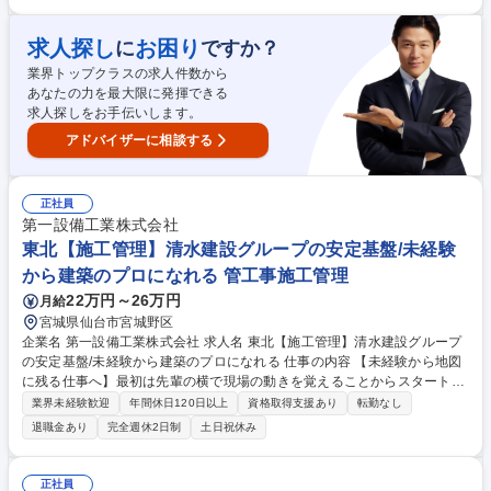
業を行います。※入社後1年間は特定の顧客は持たず先輩に同行。営業は
既存中心となりますが新規開拓も一部ございます。ただし、業界では一定
求人探し
お困り
に
ですか？
知名度があるため完全なる新規営業というわけではございません。打ち合
業界トップクラスの求人件数から
わせは1日5件以上を目標とし、対面での打ち合わせの場合は直行直帰も可
あなたの力を最大限に発揮できる
能です。 募集職種 【仙台/法人営業】国内シェアNo.１の製品有/直行直帰/
求人探しをお手伝いします。
既存中心/研修充実◎
アドバイザーに相談する
正社員
第一設備工業株式会社
東北【施工管理】清水建設グループの安定基盤/未経験
から建築のプロになれる 管工事施工管理
22万円～26万円
月給
宮城県仙台市宮城野区
企業名 第一設備工業株式会社 求人名 東北【施工管理】清水建設グループ
の安定基盤/未経験から建築のプロになれる 仕事の内容 【未経験から地図
に残る仕事へ】最初は先輩の横で現場の動きを覚えることからスタートい
ただきます。将来は誰もが知る有名施設や高層ビルの空調・電気設備をト
業界未経験歓迎
年間休日120日以上
資格取得支援あり
転勤なし
ータルに管理する「司令塔」へと成長できます。 【具体的には】空調設
退職金あり
完全週休2日制
土日祝休み
備・衛生設備・電気設備など、設備工事のプロジェクト管理を担当。現場
の職人やお客様と連携し、品質や工程、安全、原価などを管理します。 ■
図面作成 ■材料発注 ■機械の選定 ■工程管理 ■安全管理など ※自治体庁
正社員