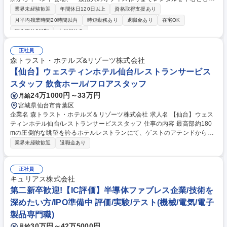
サービスをお客様へ提供しています。 既存（新規含む）のお客様に対し
業界未経験歓迎
年間休日120日以上
資格取得支援あり
て、レンタルサービスを軸としてオフィスデザイン、レイアウト提案、商
月平均残業時間20時間以内
時短勤務あり
退職金あり
在宅OK
品提案、納品引取打合せから納品までの顧客対応が主業務です。またレン
完全週休2日制
土日祝休み
タル事業に付帯するサービスの提案営業も含まれます。 ※レイアウト作成
等の事務作業や力仕事は別部署が担当。顧客との打合せと社内スタッフに
正社員
対する指示出しがメインです。 募集職種 未経験歓迎・仙台【一般法人営
森トラスト・ホテルズ&リゾーツ株式会社
業】上場企業/年休129日/残業少なめ/働きやすさ◎
【仙台】ウェスティンホテル仙台/レストランサービス
スタッフ 飲食ホール/フロアスタッフ
24万1000円～33万円
月給
宮城県仙台市青葉区
企業名 森トラスト・ホテルズ＆リゾーツ株式会社 求人名 【仙台】ウェス
ティンホテル仙台/レストランサービススタッフ 仕事の内容 最高部約180
mの圧倒的な眺望を誇るホテルレストランにて、ゲストのアテンドから食
事のご案内、テーブルセットなどのサービス、並びにカトラリー等の備品
業界未経験歓迎
退職金あり
管理から飲料の在庫管理等まで付随する業務全般を担って いただきます。
仙台トラストタワー内の「ウェスティンホテル仙台」。西に青葉山、東に
は太平洋まで見渡せる高層階からのパノラマビューが、訪れるゲストに非
正社員
日常の感動を届けます。充実した研修や資格取得支援、ホテル間クロスト
キュリアス株式会社
レーニングなど成長を支える人材開発制度も万全。培った料飲経験や英会
第二新卒歓迎!【IC評価】半導体ファブレス企業/技術を
話力を活かし、東北を代表するラグジュアリーホテルで輝きませんか。 募
深めたい方/IPO準備中 評価/実験/テスト(機械/電気/電子
集職種 【仙台】ウェスティンホテル仙台/レストランサービススタッフ
製品専門職)
30万円～42万5000円
月給