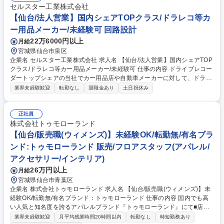
舎、学校、病院、高層ビル、商業施設、ホテルなど様々な現場を経験でき
セルスター工業株式会社
ます！ 募集職種 東北【施工管理】清水建設グループの安定基盤/未経験か
【仙台/法人営業】国内シェアTOPクラス/ドラレコ等カ
ら建築のプロになれる
ー用品メーカー/未経験可 回路設計
22万6000円以上
月給
宮城県仙台市泉区
企業名 セルスター工業株式会社 求人名 【仙台/法人営業】国内シェアTOP
クラス/ドラレコ等カー用品メーカー/未経験可 仕事の内容 ドライブレコー
ダートップシェアの当社でカー用品店や自動車メーカーに対して、ドライ
ブレコーダーやレーダー探知機等の自社製カー製品の法人営業を行って頂
業界未経験歓迎
転勤なし
退職金あり
土日祝休み
きます。 【1日のスケジュール】外回りがメインで担当会社を数社回り、
新製品説明や在庫管理、ニーズの収集、提案等を行います。（直行直帰あ
り） 【特徴】 転勤無し、残業も少なく、土日休みの働きやすい環境。社
正社員
歴に関係なく、頑張り次第で上は目指せます。また営業所ごとに目標を追
株式会社トゥモローランド
っているため、社員同士の助け合いが生まれやすく、チーム感を持って働
【仙台/販売職(ウィメンズ)】未経験OK/転勤無/有名ブラ
けます。 募集職種 【仙台/法人営業】国内シェアTOPクラス/ドラレコ等カ
ンド:トゥモローランド 販売/フロアスタッフ(アパレル/
ー用品メーカー/未経験可
アクセサリー/インテリア)
26万円以上
月給
宮城県仙台市青葉区
企業名 株式会社トゥモローランド 求人名 【仙台/販売職(ウィメンズ)】未
経験OK/転勤無/有名ブランド：トゥモローランド 仕事の内容 国内でも高
い人気と知名度を誇るアパレルブランド『トゥモローランド』にて■店頭
での接客・販売および商品管理 ■店内ディスプレイの提案、変更 ■SNSな
業界未経験歓迎
月平均残業時間20時間以内
転勤なし
時短勤務あり