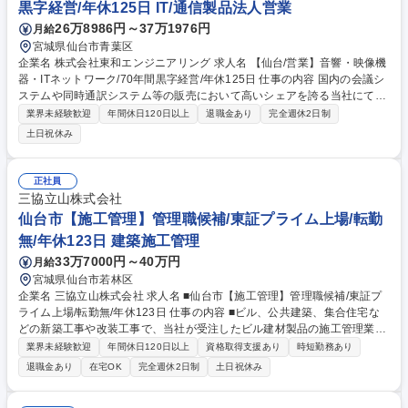
黒字経営/年休125日 IT/通信製品法人営業
26万8986円～37万1976円
月給
宮城県仙台市青葉区
企業名 株式会社東和エンジニアリング 求人名 【仙台/営業】音響・映像機
器・ITネットワーク/70年間黒字経営/年休125日 仕事の内容 国内の会議シ
ステムや同時通訳システム等の販売において高いシェアを誇る当社にて、
音響/映像等を融合させたシステムの営業をお任せします！仕様や価格/工
業界未経験歓迎
年間休日120日以上
退職金あり
完全週休2日制
事内容/運用方法等を含めた高い提案力が鍛えられます。 【営業スタイ
土日祝休み
ル】エンドユーザーへの直販、既存クライアント中心。 大型案件もあり、
中長期的な深耕スタイルが重要になります。 【訪問先】官公庁/市区町
村、教育機関の教務課/事務課/教授、各企業のシステム部門/総務 【商材】
正社員
会議システムや同時通訳システム等（映像音響機器本体及びネットワーク
三協立山株式会社
構築、ネットワークの運用保守） 【教育体制】OJTや座学研修を実施し、
仙台市【施工管理】管理職候補/東証プライム上場/転勤
着実にご成長頂ける環境がございます。 募集職種 【仙台/営業】音響・映
無/年休123日 建築施工管理
像機器・ITネットワーク/70年間黒字経営/年休125日
33万7000円～40万円
月給
宮城県仙台市若林区
企業名 三協立山株式会社 求人名 ■仙台市【施工管理】管理職候補/東証プ
ライム上場/転勤無/年休123日 仕事の内容 ■ビル、公共建築、集合住宅な
どの新築工事や改装工事で、当社が受注したビル建材製品の施工管理業務
を担当。ゼネコン、設計事務所、現場などと連携を取りながら、管理職候
業界未経験歓迎
年間休日120日以上
資格取得支援あり
時短勤務あり
補としてプロジェクトを牽引頂きます。 【案件】工期は数日(受注額/数万
退職金あり
在宅OK
完全週休2日制
土日祝休み
円)～1年程度(受注額/数億円)まで幅広く、低層建物から高層建物まで対
応。お取引先は、大手ゼネコンが中心となります。 【新築工事】総合建設