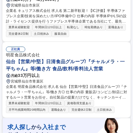
宮城県仙台市泉区
企業名 キュリアス株式会社 求人名 第二新卒歓迎！【IC評価】半導体ファ
ブレス企業/技術を深めたい方/IPO準備中◎ 仕事の内容 半導体IPやLSIの設
計・ライセンス提供を行うファブレス半導体企業である当社にて、最先端
の高速インターフェース半導体回路（IP）の評価・テスト業務をお任せい
業界未経験歓迎
年間休日120日以上
転勤なし
時短勤務あり
退職金あり
たします。 自社で設計した半導体回路が、仕様通りに動くかを実機で検証
完全週休2日制
土日祝休み
服装自由
します。 ■評価計画・環境の構築■測定器（オシロスコープ、ロジックア
ナライザ等）を用いた実機評価、TEG（テストチップ）評価への参画■評
価データの収集・分析、設計チームへのフィードバック ※社内の各分野
正社員
（大手半導体メーカーからの転職者で構成/デジタル、アナログ、レイアウ
明星食品株式会社
ト設計者・評価それぞれ強みあり）と連携し徐々に専門性を高めていけま
仙台【営業/中堅】日清食品グループ/『チャルメラ・一
す。 募集職種 第二新卒歓迎！【IC評価】半導体ファブレス企業/技術を深
平ちゃん』等/働き方 食品/飲料/香料法人営業
めたい方/IPO準備中◎
33万円以上
月給
宮城県仙台市青葉区
企業名 明星食品株式会社 求人名 仙台【営業/中堅】日清食品グループ/『チ
ャルメラ・一平ちゃん』等/働き方◎ 仕事の内容 量販店/コンビニ/卸店に対
するルート営業をお任せ。自社製品の提案だけでなく、キッチンカーイベ
ントや「チャルメラおじさん」の着ぐるみを活用したプロモーション等、
業界未経験歓迎
年間休日120日以上
資格取得支援あり
自由度の高い販促施策も企画・実行可能です。 【主要業務】■担当取引先
月平均残業時間20時間以内
退職金あり
完全週休2日制
土日祝休み
に対する即席めんの販売提案（定番商品導入/チラシ販促/新商品/棚割り
等） ■販促プロモーションの企画立案および実施（試食マネキン/チャルメ
ラおじさん着ぐるみ/キッチンカーイベント等） ■担当取引先に提案する商
求人探し
入社まで
から
品の企画（PB商品/名店監修商品等）■市場動向情報収集および市場分析