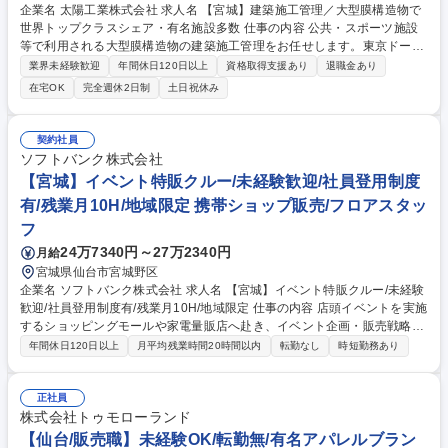
企業名 太陽工業株式会社 求人名 【宮城】建築施工管理／大型膜構造物で
世界トップクラスシェア・有名施設多数 仕事の内容 公共・スポーツ施設
等で利用される大型膜構造物の建築施工管理をお任せします。東京ドーム
などシンボリックな物件を中心に、ゼネコン担当者との折衝や協力業者へ
業界未経験歓迎
年間休日120日以上
資格取得支援あり
退職金あり
の指示・安全管理等を担当していただきます。 ・施工計画の策定、工程・
在宅OK
完全週休2日制
土日祝休み
品質・安全・原価管理 ・ゼネコンや設計事務所との打ち合わせ ・協力会
社への指示出しや現場監督 【働く環境・魅力】DX化を推進しており、iPa
d/iPhoneの支給により直行直帰や現場での書類作成が可能です。また、工
契約社員
務計画課のサポート等による分業体制が整っており、残業抑制に繋がって
ソフトバンク株式会社
います。（PCログにて残業時間を管理）数千万～数十億円規模の多彩な
【宮城】イベント特販クルー/未経験歓迎/社員登用制度
案件で経験を積めます。 募集職種 【宮城】建築施工管理／大型膜構造物
有/残業月10H/地域限定 携帯ショップ販売/フロアスタッ
で世界トップクラスシェア・有名施設多数
フ
24万7340円～27万2340円
月給
宮城県仙台市宮城野区
企業名 ソフトバンク株式会社 求人名 【宮城】イベント特販クルー/未経験
歓迎/社員登用制度有/残業月10H/地域限定 仕事の内容 店頭イベントを実施
するショッピングモールや家電量販店へ赴き、イベント企画・販売戦略の
立案、販売までをお任せします。週ごとに異なる店舗へ移動するため、
年間休日120日以上
月平均残業時間20時間以内
転勤なし
時短勤務あり
様々な企画ができ新鮮さを感じることができるのが魅力 契約獲得に特化し
たチームのため、登録作業などの業務は担いません。 異なるマーケットの
中、戦略を立案し、顧客獲得の推進や店舗クルーの育成を担当いただきま
正社員
す。マーケットを把握し、顧客獲得に向けた戦略立案から提案業務に集中
株式会社トゥモローランド
いただきます。公休日は基本的に火曜と水曜。特販店舗での拡販に向けた
【仙台/販売職】未経験OK/転勤無/有名アパレルブラン