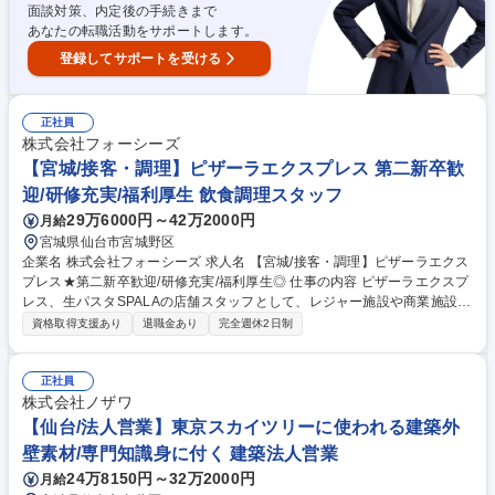
場/年休124日/働きやすい環境◎
面談対策、内定後の手続きまで
あなたの転職活動をサポートします。
登録してサポートを受ける
正社員
株式会社フォーシーズ
【宮城/接客・調理】ピザーラエクスプレス 第二新卒歓
迎/研修充実/福利厚生 飲食調理スタッフ
29万6000円～42万2000円
月給
宮城県仙台市宮城野区
企業名 株式会社フォーシーズ 求人名 【宮城/接客・調理】ピザーラエクス
プレス★第二新卒歓迎/研修充実/福利厚生◎ 仕事の内容 ピザーラエクスプ
レス、生パスタSPALAの店舗スタッフとして、レジャー施設や商業施設内
のフードコートで、手作りピザを中心とした飲食店舗の運営業務をお任せ
資格取得支援あり
退職金あり
完全週休2日制
します。 【詳細】■店舗接客/レジ対応■調理業務■シフト管理■店舗運営、
売上管理等 接客・調理などの基本業務からスタート。慣れてきたらアルバ
イトの管理など、店長の補佐業務をお任せします。 ピザーラエクスプレス
正社員
の姉妹店生パスタ専門店「スパラ」の店長に密着！動画【https://youtu.be/
株式会社ノザワ
BnFE7rumdRc】 募集職種 【宮城/接客・調理】ピザーラエクスプレス★
【仙台/法人営業】東京スカイツリーに使われる建築外
第二新卒歓迎/研修充実/福利厚生◎
壁素材/専門知識身に付く 建築法人営業
24万8150円～32万2000円
月給