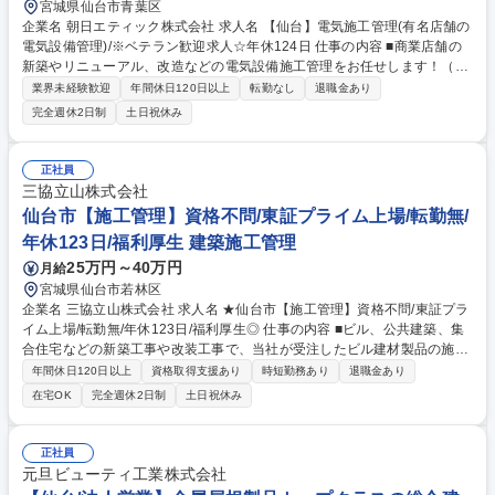
宮城県仙台市青葉区
B婚礼運営マネージャー】拡大中の婚礼コンサル事業/フレックス
企業名 朝日エティック株式会社 求人名 【仙台】電気施工管理(有名店舗の
電気設備管理)/※ベテラン歓迎求人☆年休124日 仕事の内容 ■商業店舗の
新築やリニューアル、改造などの電気設備施工管理をお任せします！（現
場調査、見積作成、施工図面作成、工程表作成、資材発注、協力会社手
業界未経験歓迎
年間休日120日以上
転勤なし
退職金あり
配、官庁申請、工程管理、安全管理、品質管理など） ■ロードサイド店舗
完全週休2日制
土日祝休み
の電気設備に関する施工管理業務全般 ■油槽所などプラント設備の電気・
計装工事の施工管理業務（保守中心） 【具体的には…】店舗の照明や配電
などの設備、店舗内の銀行ATM機器の施工や、ガソリンスタンドの給油機
正社員
械設置など様々な施工を行います。石油会社様が所有されている油槽所な
三協立山株式会社
どのプラント設備にて電気・計装工事の施工管理を行うこともあります
仙台市【施工管理】資格不問/東証プライム上場/転勤無/
(既存設備のメンテ・更新など保守中心) 募集職種 【仙台】電気施工管理
年休123日/福利厚生 建築施工管理
(有名店舗の電気設備管理)/※ベテラン歓迎求人☆年休124日
25万円～40万円
月給
宮城県仙台市若林区
企業名 三協立山株式会社 求人名 ★仙台市【施工管理】資格不問/東証プラ
イム上場/転勤無/年休123日/福利厚生◎ 仕事の内容 ■ビル、公共建築、集
合住宅などの新築工事や改装工事で、当社が受注したビル建材製品の施工
管理業務（安全・品質・工程・予算の管理など）を担当し。ゼネコン、設
年間休日120日以上
資格取得支援あり
時短勤務あり
退職金あり
計事務所、現場などと連携を取りながら進めます。 【新築工事】総合建設
在宅OK
完全週休2日制
土日祝休み
業者(ゼネコン)へ施工提案/建材製品の施工計画書作成/施工業者選定/工事
現場の施工管理/アフターメンテナンス管理 【リフォーム工事】マンショ
ン管理組合への施工提案 ・営業/設計担当と共同で現地調査/工事現場の施
正社員
工管理/アフターメンテナンス管理 【案件】工期は数日(受注額/数万円)～1
元旦ビューティ工業株式会社
年程度(受注額/数億円)と幅広く、低層建物から高層建物まで対応。お取引