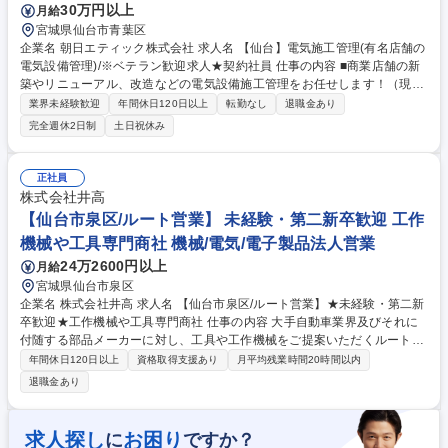
30万円以上
月給
宮城県仙台市青葉区
企業名 朝日エティック株式会社 求人名 【仙台】電気施工管理(有名店舗の
電気設備管理)/※ベテラン歓迎求人★契約社員 仕事の内容 ■商業店舗の新
築やリニューアル、改造などの電気設備施工管理をお任せします！（現場
調査、見積作成、施工図面作成、工程表作成、資材発注、協力会社手配、
業界未経験歓迎
年間休日120日以上
転勤なし
退職金あり
官庁申請、工程管理、安全管理、品質管理など） ■ロードサイド店舗の電
完全週休2日制
土日祝休み
気設備に関する施工管理業務全般 ■油槽所などプラント設備の電気・計装
工事の施工管理業務（保守中心） 【具体的には…】店舗の照明や配電など
の設備、店舗内の銀行ATM機器の施工や、ガソリンスタンドの給油機械設
正社員
置など様々な施工を行います。石油会社様が所有されている油槽所などの
株式会社井高
プラント設備にて電気・計装工事の施工管理を行うこともあります(既存
【仙台市泉区/ルート営業】 未経験・第二新卒歓迎 工作
設備のメンテ・更新など保守中心) 募集職種 【仙台】電気施工管理(有名店
機械や工具専門商社 機械/電気/電子製品法人営業
舗の電気設備管理)/※ベテラン歓迎求人★契約社員
24万2600円以上
月給
宮城県仙台市泉区
企業名 株式会社井高 求人名 【仙台市泉区/ルート営業】★未経験・第二新
卒歓迎★工作機械や工具専門商社 仕事の内容 大手自動車業界及びそれに
付随する部品メーカーに対し、工具や工作機械をご提案いただくルート営
業職をお任せ致します。課題の発掘から納品まで一連の流れに携ることが
年間休日120日以上
資格取得支援あり
月平均残業時間20時間以内
できます ■【主業務】既存顧客へ定期訪問や接点を行い、情報収集や製品
退職金あり
提案、案件獲得。顧客からのお困りごとヒアリングから、製品選定、提
案。メーカー/仕入先に対し、見積依頼や納期調整、価格交渉 等 ■【残
業】平均残業15.7時間:労働管理を社内で徹底。業務時間を社員が可視化で
求人探し
お困り
に
ですか？