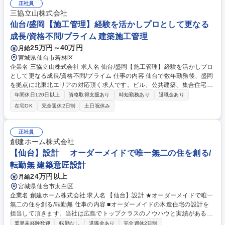
業者へ施工提案/建材製品の施工計画書作成/施工業者の選定/工事現場での
正社員
施工管理/アフターメンテナンス管理 【リフォーム工事】マンション管理
三協立山株式会社
組合への施工提案 ・営業/設計担当と共同で現地調査/工事現場での施工管
仙台/盛岡【施工管理】経験を活かしプロとして更なる
理/アフターメンテナンス管理 募集職種 ■仙台市【施工管理】管理職候補/
成長/資格不問/プライム 建築施工管理
東証プライム上場/転勤無/年休123日
25万円～40万円
月給
宮城県仙台市若林区
企業名 三協立山株式会社 求人名 仙台/盛岡【施工管理】経験を活かしプロ
として更なる成長/資格不問/プライム 仕事の内容 仙台で数年勤務後、盛岡
を拠点に北東北エリアの対応頂く求人です。ビル、公共建築、集合住宅な
どの新築工事や改装工事で、当社が受注したビル建材製品の施工管理業
年間休日120日以上
資格取得支援あり
時短勤務あり
退職金あり
務・アフターメンテナンスを担います。 ゼネコン、設計事務所、現場等と
在宅OK
完全週休2日制
土日祝休み
連携をとります。【新築工事】総合建設業者(ゼネコン)へ施工提案/建材製
品の施工計画書作成/施工業者選定/工事現場の施工管理/アフターメンテナ
ンス管理【リフォーム工事】マンション管理組合への施工提案 ・営業/設
正社員
計担当と共同で現地調査/工事現場の施工管理/アフターメンテナンス管理
創建ホーム株式会社
【案件】工期は数日(受注額/数万円)～1年程度(受注額/数億円)と幅広く、
【仙台】設計 オーダーメイドで唯一無二の住を創る/
低層建物から高層建物まで対応。 募集職種 仙台/盛岡【施工管理】経験を
転勤無 建築意匠設計
活かしプロとして更なる成長/資格不問/プライム
24万円以上
月給
宮城県仙台市太白区
企業名 創建ホーム株式会社 求人名 【仙台】設計 ★オーダーメイドで唯一
無二の住を創る/転勤無 仕事の内容 ■オーダーメイドの木造住宅の設計を
担当して頂きます。当社は広島でトップクラスのノウハウと実績がある
為、お客様の家づくりパートナーとして寄り添った「理想の家づくり」の
業界未経験歓迎
転勤なし
退職金あり
完全週休2日制