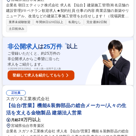
企業名 朝日エティック株式会社 求人名 【仙台】建築施工管理(有名店舗の
建設管理)/※ベテラン歓迎求人★契約社員 仕事の内容 商業店舗の新築やリ
ニューアル、改造などの建築工事施工管理をお任せします！（現場調査、
見積作成、施工図面作成、工程表作成、資材発注、協力会社手配、官庁申
業界未経験歓迎
年間休日120日以上
転勤なし
完全週休2日制
請、工程管理、安全管理、品質管理など） 【ロードサイド店舗の建築工事
土日祝休み
一式に係る建築施工管理業務全般】 建築工事の一部分のみに関わるのでは
なく、現場代理人として建物のゼロから完成まで１人で全て監理・指揮で
きる施工管理として働くことが可能です。また、住宅などの一般建築物と
※
非公開求人
25
万件
は
以上
違いガソリンスタンドや水素ステーションなどを数多く施工していますの
ご登録いただくと、約
25
万件の
で設備系の施工や防爆施工などの特殊技術なども学ぶことができます。 募
非公開求人からご希望に沿った
集職種 【仙台】建築施工管理(有名店舗の建設管理)/※ベテラン歓迎求人★
求人をご紹介します。
契約社員
※
2026年3月31日時点 ※求人数＝採用予定人数
登録して求人を紹介してもらう
正社員
スガツネ工業株式会社
【仙台/営業】機能&装飾部品の総合メーカー/人々の生
活を支える金物製品 建築法人営業
28万円以上
月給
宮城県仙台市青葉区
企業名 スガツネ工業株式会社 求人名 【仙台/営業】機能＆装飾部品の総合