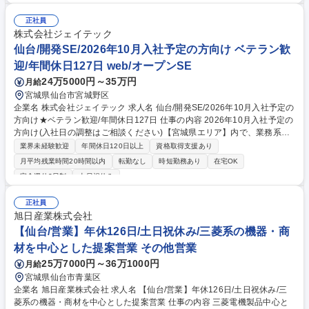
ン等に対し火災警報器や消火設備等、防災機器の販売 ※設備の種類が多岐
にわたる為、防災設備に関して豊富な経験と知見を得ることができます。
正社員
【過去の内定実績のある職業】 自衛隊・消防士・電気関係出身者など多様
株式会社ジェイテック
な職種から内定実績あり 募集職種 【仙台//防災設備管理・営業】I・Uター
仙台/開発SE/2026年10月入社予定の方向け ベテラン歓
ン歓迎！/年休123日/業界未経験歓迎！
迎/年間休日127日 web/オープンSE
24万5000円～35万円
月給
宮城県仙台市宮城野区
企業名 株式会社ジェイテック 求人名 仙台/開発SE/2026年10月入社予定の
方向け★ベテラン歓迎/年間休日127日 仕事の内容 2026年10月入社予定の
方向け(入社日の調整はご相談ください)【宮城県エリア】内で、業務系・
Web系・組込/制御系の多様な案件の下流工程～上流工程までの幅広い担
業界未経験歓迎
年間休日120日以上
資格取得支援あり
当フェーズから、適性にあわせて配属となります。 業界も様々で、豊富な
月平均残業時間20時間以内
転勤なし
時短勤務あり
在宅OK
案件を取り扱っています。 開発実績の一部をご紹介→https://www.j-tech.j
完全週休2日制
土日祝休み
p/cases/ ■生涯現場もマネジメントも双方のキャリア形成ができる制度あ
り。 ■中途入社比率75％！多くの中途入社の方がご活躍されています。 ■
正社員
営業もエンジニア出身で構成。無理な納期の案件獲得は行いません。複数
旭日産業株式会社
名で長期的に参画可能な大口案件獲得を行っています。 募集職種 仙台/開
【仙台/営業】年休126日/土日祝休み/三菱系の機器・商
発SE/2026年10月入社予定の方向け★ベテラン歓迎/年間休日127日
材を中心とした提案営業 その他営業
25万7000円～36万1000円
月給
宮城県仙台市青葉区
企業名 旭日産業株式会社 求人名 【仙台/営業】年休126日/土日祝休み/三
菱系の機器・商材を中心とした提案営業 仕事の内容 三菱電機製品中心と