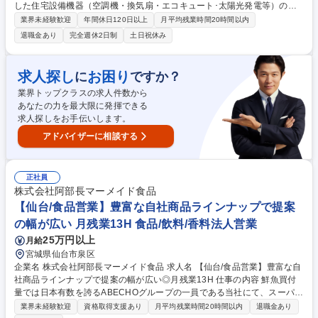
した住宅設備機器（空調機・換気扇・エコキュート･太陽光発電等）の販
売および建設・建築関連商材（配管材料、空調資材）の販売をお任せいた
業界未経験歓迎
年間休日120日以上
月平均残業時間20時間以内
します。 ■ハウスメーカーや工務店が住宅設備を発注する際の窓口となる
退職金あり
完全週休2日制
土日祝休み
「住宅設備店」や「管材問屋」への営業をお任せします。 ■主な業務は、
取引先からの依頼に基づいた見積提示や受注管理です。単なる販売にとど
まらず、取引先の良きパートナーとして現場へ同行し、エンドユーザーへ
求人探し
お困り
に
ですか？
の商品提案をサポートすることもあります。 ■自身の介在価値を多角的に
業界トップクラスの求人件数から
発揮できる、やりがいの大きな職務です。 募集職種 【仙台/営業】年休12
あなたの力を最大限に発揮できる
6日/土日祝休み/三菱系の機器・商材を中心とした提案営業
求人探しをお手伝いします。
アドバイザーに相談する
正社員
株式会社阿部長マーメイド食品
【仙台/食品営業】豊富な自社商品ラインナップで提案
の幅が広い 月残業13H 食品/飲料/香料法人営業
25万円以上
月給
宮城県仙台市泉区
企業名 株式会社阿部長マーメイド食品 求人名 【仙台/食品営業】豊富な自
社商品ラインナップで提案の幅が広い◎月残業13H 仕事の内容 鮮魚買付
量では日本有数を誇るABECHOグループの一員である当社にて、スーパー
などの小売店を中心に営業をお任せします。入社後1～2か月程研修があり
業界未経験歓迎
資格取得支援あり
月平均残業時間20時間以内
退職金あり