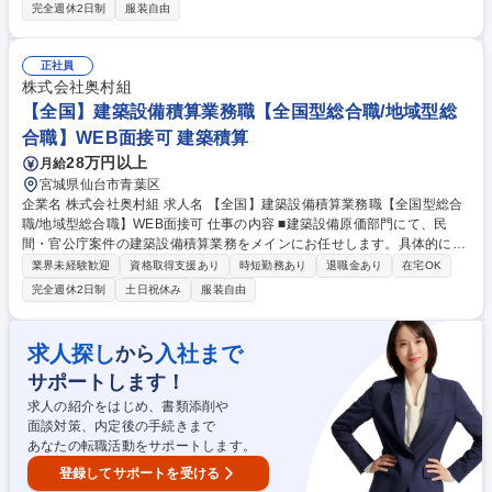
どを使った販売促進、ショッププレスをお任せいたします。 ★ウィメンズ
完全週休2日制
服装自由
商品をお任せいたします。 ■評価制度：年に2回、自己評価と店長評価・
次半期の目標設定・個人と店長のコミュニケーションを目的とした評価制
度を取入れています。この制度では、ご自身が今後チャレンジしたいブラ
正社員
ンドや店舗、職種の希望を自由に伝えることができます。 ■アパレル業界
株式会社奥村組
経験者だけでなく、未経験の方も歓迎です！ 募集職種 【仙台/販売職(ウィ
【全国】建築設備積算業務職【全国型総合職/地域型総
メンズ)】未経験OK/転勤無/有名ブランド：トゥモローランド
合職】WEB面接可 建築積算
28万円以上
月給
宮城県仙台市青葉区
企業名 株式会社奥村組 求人名 【全国】建築設備積算業務職【全国型総合
職/地域型総合職】WEB面接可 仕事の内容 ■建築設備原価部門にて、民
間・官公庁案件の建築設備積算業務をメインにお任せします。具体的に
は、図面等検証・精査、値入、内訳書の作成、見積書の作成等■お客様の
業界未経験歓迎
資格取得支援あり
時短勤務あり
退職金あり
在宅OK
立場に立ち、現場に根差した施工を続けてきた ことが、当社の信頼と実績
完全週休2日制
土日祝休み
服装自由
につながっています。 【堅実経営の奥村組】高い技術力と良好な財務体質
を活かして、意義のあ る社会資本整備に貢献している。また、日本で初め
て免震構造のビルを建 設した事でも有名。今現在も免震技術に力を入れて
求人探し
入社まで
から
います。財務体質も極 めて良好。自己資本比率が業界平均20％である
サポートします！
中、驚異の50％を実現！安 定した経営環境で働いて頂けます。 募集職種
【全国】建築設備積算業務職【全国型総合職/地域型総合職】WEB面接可
求人の紹介をはじめ、書類添削や
面談対策、内定後の手続きまで
あなたの転職活動をサポートします。
登録してサポートを受ける