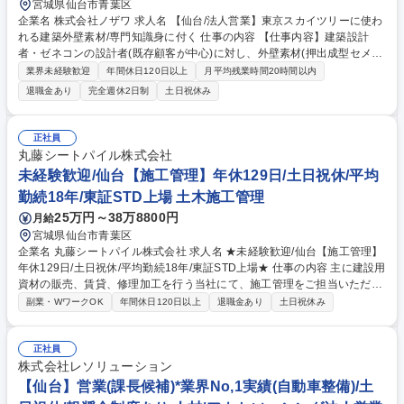
宮城県仙台市青葉区
企業名 株式会社ノザワ 求人名 【仙台/法人営業】東京スカイツリーに使わ
れる建築外壁素材/専門知識身に付く 仕事の内容 【仕事内容】建築設計
者・ゼネコンの設計者(既存顧客が中心)に対し、外壁素材(押出成型セメン
ト板)の採用提案。提案後販売代理店を通して契約施工に関する営業支
業界未経験歓迎
年間休日120日以上
月平均残業時間20時間以内
援。■変更範囲:当社業務全般 【入社後】技術者相手で提案には製品知識が
退職金あり
完全週休2日制
土日祝休み
必要不可欠のため、半年～1年は社内で製品知識を学ぶとともに、先輩社
員との同行から顧客との接点を持ちます。一通り覚えて一人前になるには
約3年程度。【魅力】顧客からは名の知れた存在であり代替品が少ない商
正社員
材。有名な建物の外壁としてカタチに残る仕事に携われます。 募集職種
丸藤シートパイル株式会社
【仙台/法人営業】東京スカイツリーに使われる建築外壁素材/専門知識身
未経験歓迎/仙台【施工管理】年休129日/土日祝休/平均
に付く
勤続18年/東証STD上場 土木施工管理
25万円～38万8800円
月給
宮城県仙台市青葉区
企業名 丸藤シートパイル株式会社 求人名 ★未経験歓迎/仙台【施工管理】
年休129日/土日祝休/平均勤続18年/東証STD上場★ 仕事の内容 主に建設用
資材の販売、賃貸、修理加工を行う当社にて、施工管理をご担当いただき
ます。山留めと呼ばれる建設現場の基礎工事および作業構台の工事に関す
副業・WワークOK
年間休日120日以上
退職金あり
土日祝休み
る施工管理を行っていただきます。 【業務の詳細】 ■お客様との打ち合わ
せ ■施工計画の立案 ■協力会社の手配や管理 ■品質や安全、工程、予算の
管理 等 ★有名なランドマークや駅・航空・高速といったインフラ、震災
正社員
地の復旧・復興工事などを支える非常にやりがいのある仕事です★ ※山留
株式会社レソリューション
め：基礎工事の掘削時に、周囲の土が崩れないよう支える仮設工事 募集職
【仙台】営業(課長候補)*業界No,1実績(自動車整備)/土
種 ★未経験歓迎/仙台【施工管理】年休129日/土日祝休/平均勤続18年/東証