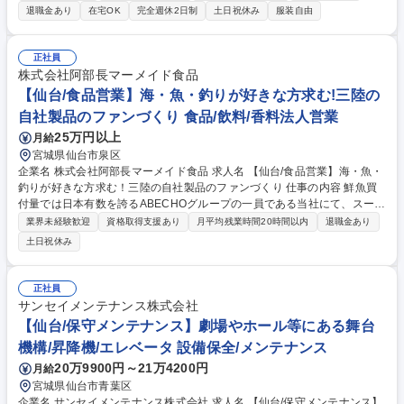
客を担当頂きます。※既存顧客・ルート営業です。 【詳細】■発注が入り
退職金あり
在宅OK
完全週休2日制
土日祝休み
服装自由
次第、代理店の担当者もしくは現場や商談に向かい、実測作業とヒアリン
グを実施■簡単な図面を作成(経験不要です！)して、提案を実施■現場立会
いを含めて、1日5～6件のペースで代理店などを訪問■1案件は打合せから
正社員
工事終了まで短くて1週間、長くて2～3ヶ月となります。 募集職種 【仙
株式会社阿部長マーメイド食品
台/営業】創業60年/安定企業/羽田空港やスカイツリーに導入/業界シェア2
【仙台/食品営業】海・魚・釣りが好きな方求む!三陸の
位
自社製品のファンづくり 食品/飲料/香料法人営業
25万円以上
月給
宮城県仙台市泉区
企業名 株式会社阿部長マーメイド食品 求人名 【仙台/食品営業】海・魚・
釣りが好きな方求む！三陸の自社製品のファンづくり 仕事の内容 鮮魚買
付量では日本有数を誇るABECHOグループの一員である当社にて、スーパ
ーなどの量販店を中心に営業をお任せします。入社後1～2か月程研修があ
業界未経験歓迎
資格取得支援あり
月平均残業時間20時間以内
退職金あり
りますので、業界未経験の方でもご安心ください。 【業務詳細について】
土日祝休み
■営業種別…既存：新規＝8:2※商材はは全て阿部長商店の商品です■範
囲…仙台圏を中心に東北6県全域■顧客…各県の市場担当者、問屋、商社、
量販店バイヤー ■営業スタイル…顧客にプレゼン提案営業【やりがい】■
正社員
お客様の声を吸い上げ製品に反映することもできるため自身の仕事が誰の
サンセイメンテナンス株式会社
為になっているか感じられる仕事です。自社工場が5箇所ございますの
【仙台/保守メンテナンス】劇場やホール等にある舞台
で、一次加工から高次加工まで幅広く対応できます。 募集職種 【仙台/食
機構/昇降機/エレベータ 設備保全/メンテナンス
品営業】海・魚・釣りが好きな方求む！三陸の自社製品のファンづくり
20万9900円～21万4200円
月給
宮城県仙台市青葉区
企業名 サンセイメンテナンス株式会社 求人名 【仙台/保守メンテナンス】