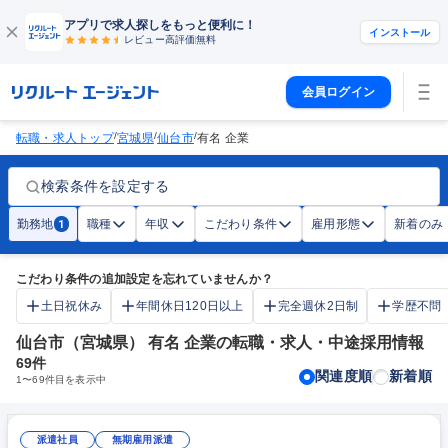
アプリで求人探しをもっと便利に！
インストール
レビュー高評価
無料
会員ログイン
/
/
/
転職・求人トップ
宮城県
仙台市
有名 企業
検索条件を設定する
勤務地
職種
年収
こだわり条件
雇用形態
新着のみ
1
こだわり条件の追加設定を忘れていませんか？
土日祝休み
年間休日120日以上
完全週休2日制
学歴不問
仙台市（宮城県） 有名 企業の転職・求人・中途採用情報
69
件
関連度順
新着順
1
〜
69
件目を表示中
派遣社員
無期雇用派遣