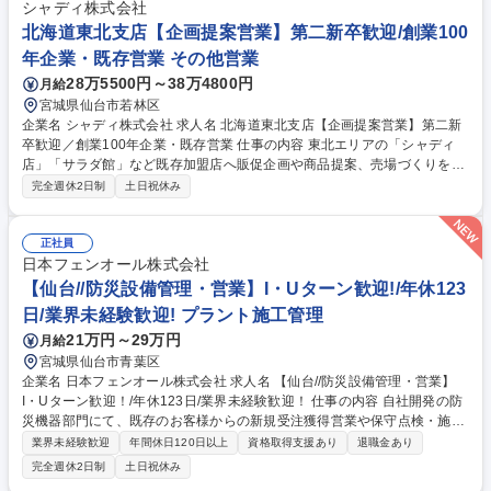
シャディ株式会社
北海道東北支店【企画提案営業】第二新卒歓迎/創業100
年企業・既存営業 その他営業
28万5500円～38万4800円
月給
宮城県仙台市若林区
企業名 シャディ株式会社 求人名 北海道東北支店【企画提案営業】第二新
卒歓迎／創業100年企業・既存営業 仕事の内容 東北エリアの「シャディ
店」「サラダ館」など既存加盟店へ販促企画や商品提案、売場づくりを行
い、店舗の売上向上を支援します。 【具体的な業務内容】 ■既存加盟店
完全週休2日制
土日祝休み
（シャディ店・サラダ館）への定期訪問 ■売場づくり・販促企画・商品提
案による売上支援 ■店舗運営に関する課題ヒアリング・改善提案 ■キャン
ペーンや販促施策の企画・実行サポート ■加盟店オーナーとの信頼関係構
正社員
築および経営支援 募集職種 北海道東北支店【企画提案営業】第二新卒歓
日本フェンオール株式会社
迎／創業100年企業・既存営業
【仙台//防災設備管理・営業】I・Uターン歓迎!/年休123
日/業界未経験歓迎! プラント施工管理
21万円～29万円
月給
宮城県仙台市青葉区
企業名 日本フェンオール株式会社 求人名 【仙台//防災設備管理・営業】
I・Uターン歓迎！/年休123日/業界未経験歓迎！ 仕事の内容 自社開発の防
災機器部門にて、既存のお客様からの新規受注獲得営業や保守点検・施工
管理を一貫して担当していただきます。事務作業だけではなく現場に出向
業界未経験歓迎
年間休日120日以上
資格取得支援あり
退職金あり
くこともございます。現場と事務作業は８：２となります。 【業務の詳
完全週休2日制
土日祝休み
細】 ■改修工事管理/設置施工管理/弊社製品のご提案等 ■取引のあるゼネコ