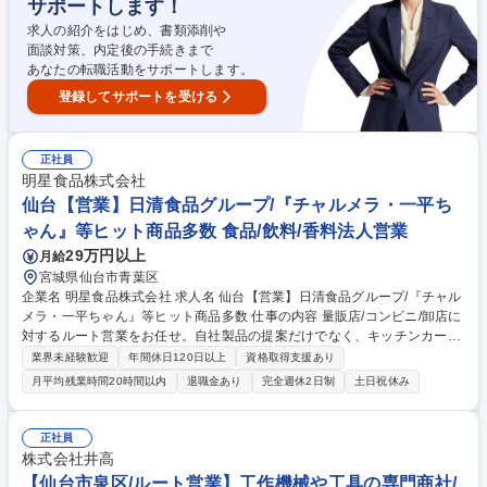
サポートします！
【主要即席めんブランド】チャルメラ/中華三昧/一平ちゃん/麺神/低糖質麺
シリーズ 募集職種 仙台【営業/中堅】日清食品グループ/『チャルメラ・一
求人の紹介をはじめ、書類添削や
平ちゃん』等/働き方◎
面談対策、内定後の手続きまで
あなたの転職活動をサポートします。
登録してサポートを受ける
正社員
明星食品株式会社
仙台【営業】日清食品グループ/『チャルメラ・一平ち
ゃん』等ヒット商品多数 食品/飲料/香料法人営業
29万円以上
月給
宮城県仙台市青葉区
企業名 明星食品株式会社 求人名 仙台【営業】日清食品グループ/『チャル
メラ・一平ちゃん』等ヒット商品多数 仕事の内容 量販店/コンビニ/卸店に
対するルート営業をお任せ。自社製品の提案だけでなく、キッチンカーイ
ベントや「チャルメラおじさん」の着ぐるみを活用したプロモーション
業界未経験歓迎
年間休日120日以上
資格取得支援あり
等、自由度の高い販促施策も企画・実行可能です。 【主要業務】■担当取
月平均残業時間20時間以内
退職金あり
完全週休2日制
土日祝休み
引先に対する即席めんの販売提案（定番商品導入/チラシ販促/新商品/棚割
り等） ■販促プロモーションの企画立案および実施（試食マネキン/チャル
メラおじさん着ぐるみ/キッチンカーイベント等） ■担当取引先に提案する
正社員
商品の企画（PB商品/名店監修商品等）■市場動向情報収集および市場分析
株式会社井高
【主要即席めんブランド】チャルメラ/中華三昧/一平ちゃん/麺神/低糖質麺
【仙台市泉区/ルート営業】工作機械や工具の専門商社/