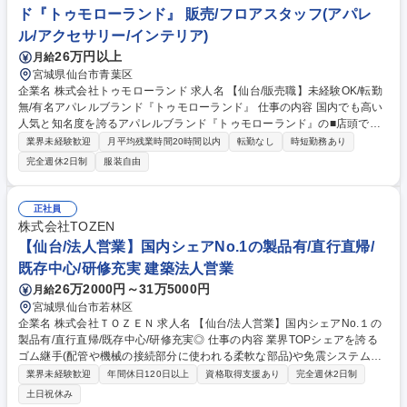
戦略立案を行い、週末に実行。月曜日に特販店舗向けに実施施策の振り返
ド『トゥモローランド』 販売/フロアスタッフ(アパレ
りを行います。【変更範囲】当社規定で定める範囲 募集職種 【宮城】イ
ル/アクセサリー/インテリア)
ベント特販クルー/未経験歓迎/社員登用制度有/残業月10H/地域限定
26万円以上
月給
宮城県仙台市青葉区
企業名 株式会社トゥモローランド 求人名 【仙台/販売職】未経験OK/転勤
無/有名アパレルブランド『トゥモローランド』 仕事の内容 国内でも高い
人気と知名度を誇るアパレルブランド『トゥモローランド』の■店頭での
接客・販売および商品管理 ■店内ディスプレイの提案、変更 ■SNSなどを
業界未経験歓迎
月平均残業時間20時間以内
転勤なし
時短勤務あり
使った販売促進、ショッププレスをお任せいたします。 ■評価制度：年に
完全週休2日制
服装自由
2回、自己評価と店長評価・次半期の目標設定・個人と店長のコミュニケ
ーションを目的とした評価制度を取入れています。この制度では、ご自身
が今後チャレンジしたいブランドや店舗、職種の希望を自由に伝えること
正社員
ができます。 ■アパレル業界経験者だけでなく、未経験の方も歓迎です！
株式会社TOZEN
募集職種 【仙台/販売職】未経験OK/転勤無/有名アパレルブランド『トゥ
【仙台/法人営業】国内シェアNo.1の製品有/直行直帰/
モローランド』
既存中心/研修充実 建築法人営業
26万2000円～31万5000円
月給
宮城県仙台市若林区
企業名 株式会社ＴＯＺＥＮ 求人名 【仙台/法人営業】国内シェアNo.１の
製品有/直行直帰/既存中心/研修充実◎ 仕事の内容 業界TOPシェアを誇る
ゴム継手(配管や機械の接続部分に使われる柔軟な部品)や免震システム等
を販売する当社にて、既存のお客様を中心に、製品やシステムの提案営業
業界未経験歓迎
年間休日120日以上
資格取得支援あり
完全週休2日制
をお任せいたします！ 【業務詳細】取引先はプラント・建設系業界の商社
土日祝休み
がメインで、ゼネコン、サブコン、官公庁やプラントメーカーへの提案営