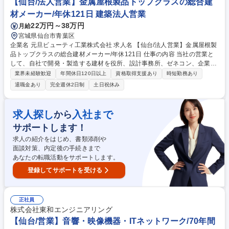
【仙台/法人営業】金属屋根製品トップクラスの総合建
先は大手ゼネコンが中心です。 募集職種 ★仙台市【施工管理】資格不問/
材メーカー/年休121日 建築法人営業
東証プライム上場/転勤無/年休123日/福利厚生◎
22万円～38万円
月給
宮城県仙台市青葉区
企業名 元旦ビューティ工業株式会社 求人名 【仙台/法人営業】金属屋根製
品トップクラスの総合建材メーカー/年休121日 仕事の内容 当社の営業と
して、自社で開発・製造する建材を役所、設計事務所、ゼネコン、企業向
けに提案営業をお任せ致します。主な取扱品目は金属屋根、太陽光発電シ
業界未経験歓迎
年間休日120日以上
資格取得支援あり
時短勤務あり
ステム屋根、スチール防水屋根などです。 当社製品の販売先は販売代理
退職金あり
完全週休2日制
土日祝休み
店、ゼネコンや工務店等ですが、設計事務所に対しても計画段階の建築図
面に当社の屋根を組み込んでいただく営業を行います。図面作成や提案内
容の技術的サポートは技術関係部署の協力を得て、設計事務所に提案しま
求人探し
入社まで
から
す。 施主の建物の発注者（役所、企業）も重要な顧客で、発注者向けに当
サポートします！
社屋根の品質・性能の高さをご理解いただく営業を行います。最終的には
当社の代理店が屋根工事を受注します。 募集職種 【仙台/法人営業】金属
求人の紹介をはじめ、書類添削や
屋根製品トップクラスの総合建材メーカー/年休121日
面談対策、内定後の手続きまで
あなたの転職活動をサポートします。
登録してサポートを受ける
正社員
株式会社東和エンジニアリング
【仙台/営業】音響・映像機器・ITネットワーク/70年間