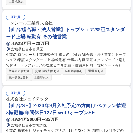
ますので、業界未経験の方でもご安心ください。 【業務詳細について】■
土日祝休み
営業種別…既存：新規＝8:2※商材はは全て阿部長商店の商品です。■範
囲…仙台圏を中心に東北地区等■顧客…スーパーなどの小売店 ■営業スタ
イル…顧客に対面営業【やりがい】■お客様の声を吸い上げ製品に反映す
正社員
ることもできるため自身の仕事が誰の為になっているか感じられる仕事で
ロンシール工業株式会社
す。自社工場が5箇所ございますので、一次加工から高次加工まで幅広く
【仙台/総合職・法人営業】トップシェア/東証スタンダ
対応できます。 募集職種 【仙台/食品営業】豊富な自社商品ラインナップ
ード上場/転勤有 その他営業
で提案の幅が広い◎月残業13H
23万円～29万円
月給
宮城県仙台市青葉区
企業名 ロンシール工業株式会社 求人名 【仙台/総合職・法人営業】トップ
シェア/東証スタンダード上場/転勤有 仕事の内容 東証スタンダード上場し
ており、トップシェアの塩化ビニル製品（建築用床材、防水シート等）を
製造している当社にて、建築の床材シート、屋上防水シートの法人営業を
業界未経験歓迎
資格取得支援あり
時短勤務あり
退職金あり
お任せ。長期キャリア形成が可能です。 【顧客】建材商社8割、工務店2
完全週休2日制
土日祝休み
割（商社経由で製品が建物に使用） 【対象建築】マンション、老健施設、
医療施設、工場、学校 ■既存客へ商談で使用目的・素材・色・機能等の情
報をヒアリング ■ヒアリング内容を開発部署に持ち帰り製造可能かを検討
正社員
■顧客に見積もり・発注を行ったのち納品 様々な経験や深めることが可能
株式会社ジェイテック
です。 募集職種 【仙台/総合職・法人営業】トップシェア/東証スタンダー
【仙台/SE】2026年9月入社予定の方向け ベテラン歓迎
ド上場/転勤有
×転勤無/年間休日127日 web/オープンSE
24万5000円～35万円
月給
宮城県仙台市宮城野区
企業名 株式会社ジェイテック 求人名 【仙台/SE】2026年9月入社予定の