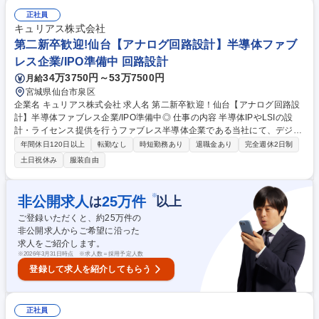
き取り、既存IPの流用や新規IPの仕様決めを主導■設計・検証…半導体内
正社員
のCMOSアナログ/デジタル回路の設計・検証■TEG評価…必要に応じたTE
キュリアス株式会社
G設計および専任スタッフと連携したTEG評価の推進 募集職種 【IC評価】
第二新卒歓迎!仙台【アナログ回路設計】半導体ファブ
半導体ファブレス企業/設計工程も主導し使用を最適化/IPO準備中◎
レス企業/IPO準備中 回路設計
34万3750円～53万7500円
月給
宮城県仙台市泉区
企業名 キュリアス株式会社 求人名 第二新卒歓迎！仙台【アナログ回路設
計】半導体ファブレス企業/IPO準備中◎ 仕事の内容 半導体IPやLSIの設
計・ライセンス提供を行うファブレス半導体企業である当社にて、デジタ
ルカメラ/液晶ディスプレイ等に用いる高速インターフェース回路（IP）の
年間休日120日以上
転勤なし
時短勤務あり
退職金あり
完全週休2日制
設計開発をお任せいたします。 ■回路設計・検証…国内外の大手電機メー
土日祝休み
服装自由
カから、営業担当が聴き取ってきた顧客要求、構想、製品イメージ、製造
プロセスを前提として、設計リーダーのもと、既存IPの流用や新規IPの仕
様決めなどや、半導体内のCMOSアナログ回路の改版や新規設計・検証を
※
非公開求人
25
万件
は
以上
行っていただきます。 ■評価・試作対応…必要時にはTEG設計も行い、専
ご登録いただくと、約
25
万件の
任スタッフとともにTEG評価にも参画します。 募集職種 第二新卒歓迎！
非公開求人からご希望に沿った
仙台【アナログ回路設計】半導体ファブレス企業/IPO準備中◎
求人をご紹介します。
※
2026年3月31日時点 ※求人数＝採用予定人数
登録して求人を紹介してもらう
正社員