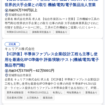
シリーズ 募集職種 仙台【営業】日清食品グループ/『チャルメラ・一平ち
世界的大手企業との取引 機械/電気/電子製品法人営業
ゃん』等ヒット商品多数
26万700円以上
月給
宮城県仙台市泉区
企業名 株式会社井高 求人名 【仙台市泉区/ルート営業】工作機械や工具の
専門商社/世界的大手企業との取引 仕事の内容 大手自動車業界及びそれに
付随する部品メーカーに対し、工具や工作機械をご提案いただくルート営
業職をお任せ致します。課題の発掘から納品まで一連の流れに携ることが
年間休日120日以上
資格取得支援あり
退職金あり
できます。 ■【主業務】既存顧客へ定期訪問や接点を行い、情報収集や製
品提案、案件獲得。顧客からのお困りごとヒアリングから、製品選定、提
案。メーカー/仕入先に対し、見積依頼や納期調整、価格交渉 等 ■【残
正社員
業】平均残業20時間:労働管理を社内で徹底。業務時間を社員が可視化で
キュリアス株式会社
きるようにしており、業務負荷が偏らないようにチームで管理。 ■【転
【IC評価】半導体ファブレス企業/設計工程も主導し使
勤】主に現地採用を行っており、異動が少なく安心して働けます 募集職種
用を最適化/IPO準備中 評価/実験/テスト(機械/電気/電子
【仙台市泉区/ルート営業】工作機械や工具の専門商社/世界的大手企業と
製品専門職)
の取引
34万3750円～62万5001円
月給
宮城県仙台市泉区
企業名 キュリアス株式会社 求人名 【IC評価】半導体ファブレス企業/設計
工程も主導し使用を最適化/IPO準備中◎ 仕事の内容 半導体IPやLSIの設
計・ライセンス提供を行うファブレス半導体企業である当社にて、IP開発
の評価・検証をお任せいたします。顧客要求ヒアリングから仕様決め、TE
業界未経験歓迎
年間休日120日以上
転勤なし
時短勤務あり
退職金あり
G設計、実機評価までを一気通貫で主導します。 大手電機メーカー等の顧
完全週休2日制
土日祝休み
服装自由
客要望を反映し、仕様策定から回路の改版・新規設計・検証を主導してい
ただきます。 ■最上流工程…営業と同行し顧客の要求・製造プロセスを聴