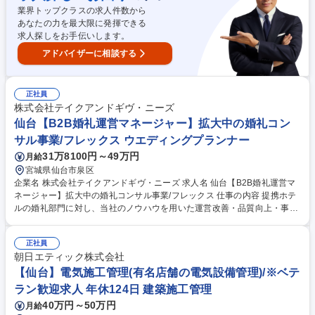
きるようにしており、業務負荷が偏らないようにチームで管理。 ■【転
業界トップクラスの求人件数から
勤】主に現地採用を行っており、異動が少なく安心して働けます 募集職種
あなたの力を最大限に発揮できる
【仙台市泉区/ルート営業】★未経験・第二新卒歓迎★工作機械や工具専門
求人探しをお手伝いします。
商社
アドバイザーに相談する
正社員
株式会社テイクアンドギヴ・ニーズ
仙台【B2B婚礼運営マネージャー】拡大中の婚礼コン
サル事業/フレックス ウエディングプランナー
31万8100円～49万円
月給
宮城県仙台市泉区
企業名 株式会社テイクアンドギヴ・ニーズ 求人名 仙台【B2B婚礼運営マ
ネージャー】拡大中の婚礼コンサル事業/フレックス 仕事の内容 提携ホテ
ルの婚礼部門に対し、当社のノウハウを用いた運営改善・品質向上・事業
価値向上をリードして頂きます。コンセプト刷新やプラン企画の改善提案
など、より経営に近い領域にも関わり事業成長を牽引します。 【詳細】■
正社員
提携先ホテルの婚礼運営改善の企画～実行■婚礼プラン/商品/サービスの企
朝日エティック株式会社
画・アップデート■現地スタッフの採用/育成/マネジメント■ホテル経営層
への改善提案■本部と協働した新規提携契約獲得支援■財務分析・事業計画
【仙台】電気施工管理(有名店舗の電気設備管理)/※ベテ
の策定・改善施策の推進 ※コンサルティング事業部：年間1万件以上の婚
ラン歓迎求人 年休124日 建築施工管理
礼施行で培った業界No.1のノウハウや人材、システムを活用し、ホテルの
40万円～50万円
月給
婚礼部門のコンサルティングと運営支援を行います。 募集職種 仙台【B2