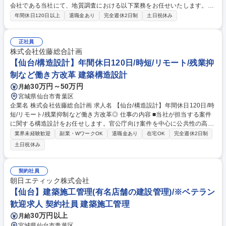
会社である当社にて、地質調査における以下業務をお任せいたします。※
営業担当は他におりますので、下記全業務を一人で行うのではなく適宜社
年間休日120日以上
退職金あり
完全週休2日制
土日祝休み
内連携を取りながら業務を進めていただきます。 【業務詳細】■営業担当
と共に、地質・土質調査業務に関する顧客からの要望をヒアリング■ヒア
リング内容をもとにした調査、計画の立案・顧客との協議■現場視察も兼
正社員
ねた現場管理業務(原則として現場作業の就労はありません)■データ整理
株式会社佐藤総合計画
(ボーリング柱状図、各種解析データ、数量表、安全作業ファイル)■地質調
【仙台/構造設計】年間休日120日/時短/リモート/残業抑
査データをもとに地盤調査報告書の作成(調査方法、地形・地質、調査結
制など働き方改革 建築構造設計
果、考察 (※変更範囲：当社業務全般) 募集職種 仙台【地質調査担当（経
30万円～50万円
月給
験者）】地質調査業界売上トップクラス/働きやすさ◎
宮城県仙台市青葉区
企業名 株式会社佐藤総合計画 求人名 【仙台/構造設計】年間休日120日/時
短/リモート/残業抑制など働き方改革◎ 仕事の内容 ■当社が担当する案件
に関する構造設計をお任せします。官公庁向け案件を中心に公共性の高い
建物など幅広く参画します。 仕事内容の変更の範囲：当社業務全般 ≪案
業界未経験歓迎
副業・WワークOK
退職金あり
在宅OK
完全週休2日制
件≫商業施設や公共施設・マンションなど様々で、国内物件はもちろん今
土日祝休み
後は海外物件にも注力していきます。 ≪出張≫月に2～3回程度発生いた
します。 ≪社風≫のびのびとした社風です。社員は皆、積極的に相手の意
見を聞き、取り入れ合うことで良いものを作っていこうという気概に溢れ
契約社員
ています 募集職種 【仙台/構造設計】年間休日120日/時短/リモート/残業
朝日エティック株式会社
抑制など働き方改革◎
【仙台】建築施工管理(有名店舗の建設管理)/※ベテラン
歓迎求人 契約社員 建築施工管理
30万円以上
月給
宮城県仙台市青葉区