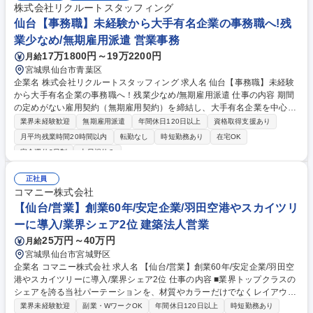
株式会社リクルートスタッフィング
仙台【事務職】未経験から大手有名企業の事務職へ!残
業少なめ/無期雇用派遣 営業事務
17万1800円～19万2200円
月給
宮城県仙台市青葉区
企業名 株式会社リクルートスタッフィング 求人名 仙台【事務職】未経験
から大手有名企業の事務職へ！残業少なめ/無期雇用派遣 仕事の内容 期間
の定めがない雇用契約（無期雇用契約）を締結し、大手有名企業を中心と
した取引先で働く「事務職」です。コールセンター業務はございません◎
業界未経験歓迎
無期雇用派遣
年間休日120日以上
資格取得支援あり
入社前にオンライン研修があるため未経験でもご安心ください！ 【魅力】
月平均残業時間20時間以内
転勤なし
時短勤務あり
在宅OK
■就業先：総合商社や大手メーカー、金融機関など、大手有名企業がメイ
完全週休2日制
土日祝休み
ン。駅から近いオフィス街で働けます！入社後も育てる気持ちで受け入れ
てくださるため、安心して長期的に就業できる環境です。（実際に1社で
正社員
の平均勤続年数は2年以上。直接雇用になる方も年々増えています！） ■
コマニー株式会社
働きやすさ：残業は少なめ。帰りにお買い物をしたり、舞台を見に行った
【仙台/営業】創業60年/安定企業/羽田空港やスカイツリ
りなど、プライベートも充実させている方が多いです！ 募集職種 仙台
【事務職】未経験から大手有名企業の事務職へ！残業少なめ/無期雇用派遣
ーに導入/業界シェア2位 建築法人営業
25万円～40万円
月給
宮城県仙台市宮城野区
企業名 コマニー株式会社 求人名 【仙台/営業】創業60年/安定企業/羽田空
港やスカイツリーに導入/業界シェア2位 仕事の内容 ■業界トップクラスの
シェアを誇る当社パーテーションを、材質やカラーだけでなくレイアウト
までトータルに提案。内装業者などの販売代理店を中心に、5～10社の顧
業界未経験歓迎
副業・WワークOK
年間休日120日以上
時短勤務あり