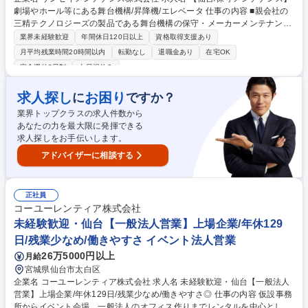
劇場やホール等にある舞台機構/昇降機/エレベータ 仕事の内容 ■親会社の
三精テクノロジーズの製品である舞台機構の保守・メーカーメンテナンス
を担当いただきます(1現場あたり2～4名体制で対応)。安定した企業でじ
業界未経験歓迎
年間休日120日以上
資格取得支援あり
っくり腰を据えて働きたい方からのご応募をお待ちしています ◇[定期点
月平均残業時間20時間以内
転勤なし
退職金あり
在宅OK
検・検査]大型の機械設備の各部品の点検、給油、動作調整、また故障個所
完全週休2日制
土日祝休み
の修理や劣化した部品の交換 ◇[ユーザー対応]機器取り扱いのご説明、技
術指導 等 ◇[その他]設備の遠隔監視/保守機器の新規導入/更新に伴う据え
求人探し
お困り
に
ですか？
付け調整 【緊急対応】緊急時の際は外注業者が対応する為、急な依頼(呼
び出し)はほとんど発生しませんが、対応する事も稀にあります。※設備
業界トップクラスの求人件数から
内のメンテナンスのため建物側の改変は伴いません。 募集職種 【仙台/保
あなたの力を最大限に発揮できる
守メンテナンス】劇場やホール等にある舞台機構/昇降機/エレベータ
求人探しをお手伝いします。
アドバイザーに相談する
正社員
コーユーレンティア株式会社
未経験歓迎・仙台【一般法人営業】上場企業/年休129
日/残業少なめ/働きやすさ イベント法人営業
26万5000円以上
月給
宮城県仙台市太白区
企業名 コーユーレンティア株式会社 求人名 未経験歓迎・仙台【一般法人
営業】上場企業/年休129日/残業少なめ/働きやすさ◎ 仕事の内容 仮設事務
所からイベント会場、一般法人のオフィス作りまでレンタルを中心とした