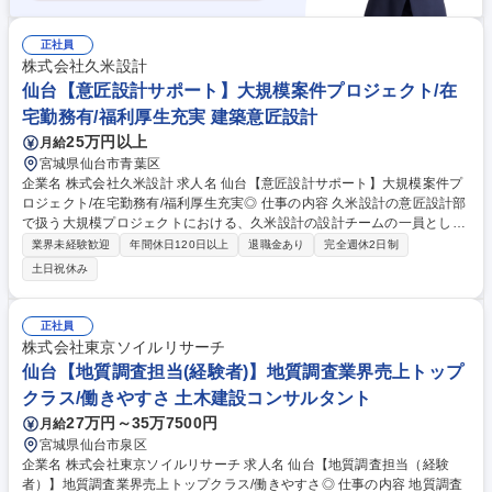
正社員
株式会社久米設計
仙台【意匠設計サポート】大規模案件プロジェクト/在
宅勤務有/福利厚生充実 建築意匠設計
25万円以上
月給
宮城県仙台市青葉区
企業名 株式会社久米設計 求人名 仙台【意匠設計サポート】大規模案件プ
ロジェクト/在宅勤務有/福利厚生充実◎ 仕事の内容 久米設計の意匠設計部
で扱う大規模プロジェクトにおける、久米設計の設計チームの一員として
設計者のサポートを幅広く担当。CADオペレーターのような単純な作図補
業界未経験歓迎
年間休日120日以上
退職金あり
完全週休2日制
助の支援だけでなく確認申請や提案資料作成 などにも携わって頂くことを
土日祝休み
期待。「CADオペレーター以上、設計者未満 の仕事がしたい」「大型案
件に携わりたい」「設計技術を活かし子育てと 両立したい」「有名建築を
手掛けたい」「子育てが一段落したので改めて 設計がしたい」等様々な理
正社員
由で入社した社員が、久米設計の設計者の仲間として肩を並べて活躍して
株式会社東京ソイルリサーチ
います。日本有数の大型プロジェクトにあなたも参画しませんか？★入社
仙台【地質調査担当(経験者)】地質調査業界売上トップ
者の声は労働条件備考を確認★ 募集職種 仙台【意匠設計サポート】大規
クラス/働きやすさ 土木建設コンサルタント
模案件プロジェクト/在宅勤務有/福利厚生充実◎
27万円～35万7500円
月給
宮城県仙台市泉区
企業名 株式会社東京ソイルリサーチ 求人名 仙台【地質調査担当（経験
者）】地質調査業界売上トップクラス/働きやすさ◎ 仕事の内容 地質調査