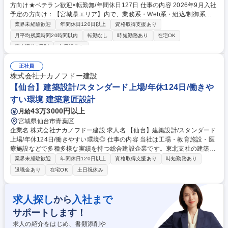
方向け★ベテラン歓迎×転勤無/年間休日127日 仕事の内容 2026年9月入社
予定の方向け：【宮城県エリア】内で、業務系・Web系・組込/制御系の
多様な案件の下流工程～上流工程までの幅広い担当フェーズから、適性に
業界未経験歓迎
年間休日120日以上
資格取得支援あり
あわせて配属となります。業界も様々で、 豊富な案件を取り扱っていま
月平均残業時間20時間以内
転勤なし
時短勤務あり
在宅OK
す。 開発実績の一部をご紹介→https://www.j-tech.jp/cases/ ■生涯現場も
完全週休2日制
土日祝休み
マネジメントも双方のキャリア形成ができる制度あり。 ■中途入社比率7
5％！多くの中途入社の方がご活躍されています。 ■営業もエンジニア出
正社員
身で構成。無理な納期の案件獲得は行いません。複数名で長期的に参画可
株式会社ナカノフドー建設
能な大口案件獲得を行っています。 募集職種 【仙台/SE】2026年9月入社
【仙台】建築設計/スタンダード上場/年休124日/働きや
予定の方向け★ベテラン歓迎×転勤無/年間休日127日
すい環境 建築意匠設計
43万3000円以上
月給
宮城県仙台市青葉区
企業名 株式会社ナカノフドー建設 求人名 【仙台】建築設計/スタンダード
上場/年休124日/働きやすい環境◎ 仕事の内容 当社は工場・教育施設・医
療施設などで多種多様な実績を持つ総合建設企業です。東北支社の建築設
計担当として以下業務をお任せします。 【詳細】■建築設計(企画・基本)■
業界未経験歓迎
年間休日120日以上
資格取得支援あり
時短勤務あり
図面作成■施主・施工部門との調整 ■法令確認■顧客対応など※仕事内容の
退職金あり
在宅OK
土日祝休み
変更範囲：会社の定める業務 【当社】国会議事堂や浅草寺などの日本を代
表する歴史的建造物や、地域密着の人気ショッピングセンター、海外事業
においては、1970年代にシンガポール/アルジェリアでの建設技術協力か
求人探し
入社まで
から
らスタートし、ホテルや商業施設の建設/開発プロジェクトなどを手掛けて
サポートします！
きました。売上の約3～4割が海外建設のため、将来的には海外建設にも携
われるチャンスもあります。 募集職種 【仙台】建築設計/スタンダード上
求人の紹介をはじめ、書類添削や