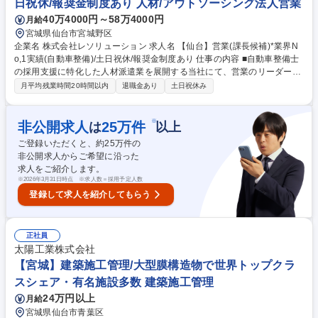
日祝休/報奨金制度あり 人材/アウトソーシング法人営業
STD上場★
40万4000円～58万4000円
月給
宮城県仙台市宮城野区
企業名 株式会社レソリューション 求人名 【仙台】営業(課長候補)*業界N
o,1実績(自動車整備)/土日祝休/報奨金制度あり 仕事の内容 ■自動車整備士
の採用支援に特化した人材派遣業を展開する当社にて、営業のリーダーク
ラスとして組織を牽引いただきます。また将来、営業所を束ねる拠点長を
月平均残業時間20時間以内
退職金あり
土日祝休み
目指しくキャリアを形成いただきたいと考えています。 【業務詳細】 ■整
備士面談…個々のキャリアビジョンに沿った勤務先のご紹介など ■既存顧
客への営業…クライアント組織状態に応じた提案・フォローなど 【当社の
※
非公開求人
25
万件
は
以上
強み】 登録している派遣社員1400人のうち、整備士資格の保有者が80%
ご登録いただくと、約
25
万件の
を占めます。整備士需要が高まる中で早期で有資格者の整備士を紹介でき
非公開求人からご希望に沿った
ることに強みがあります。 募集職種 【仙台】営業(課長候補)*業界No,1実
求人をご紹介します。
績(自動車整備)/土日祝休/報奨金制度あり
※
2026年3月31日時点 ※求人数＝採用予定人数
登録して求人を紹介してもらう
正社員
太陽工業株式会社
【宮城】建築施工管理/大型膜構造物で世界トップクラ
スシェア・有名施設多数 建築施工管理
24万円以上
月給
宮城県仙台市青葉区