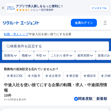
アプリで求人探しをもっと便利に！
インストール
レビュー高評価
無料
会員ログイン
/
転職・求人トップ
中途入社を使い捨てにする企業
検索条件を設定する
勤務地
職種
年収
こだわり条件
雇用形態
新着のみ
勤務地の追加設定を忘れていませんか？
東京23区
大阪市
名古屋市
東京都
横浜市
川崎
中途入社を使い捨てにする企業の転職・求人・中途採用情
報
10
件
関連度順
新着順
1
〜
10
件目を表示中