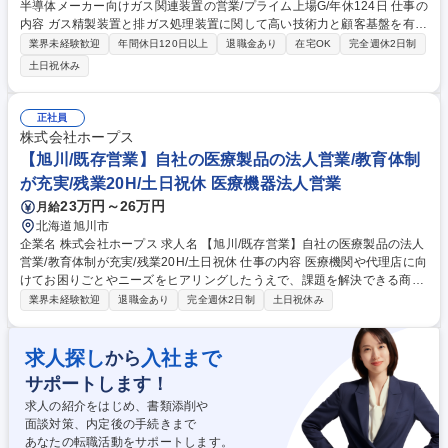
半導体メーカー向けガス関連装置の営業/プライム上場G/年休124日 仕事の
内容 ガス精製装置と排ガス処理装置に関して高い技術力と顧客基盤を有す
る当社において、国内の半導体メーカーに向けた、産業ガス精製装置、排
業界未経験歓迎
年間休日120日以上
退職金あり
在宅OK
完全週休2日制
ガス処理装置の法人営業をお任せいたします。 【業務詳細】代理店または
土日祝休み
エンドユーザー様から引き合いがあり電話やメール、Web会議及び対面に
て仕様確認・打合せを行います。打合せの結果に基づき、装置を選定、見
積書を作成し、受注後は工場へ製作の指図書を提出。装置完成後、納品・
正社員
検収確認までが営業のお仕事になります。また、従来のお客様に対しては
株式会社ホープス
ルートセールスを行いメンテナンスや装置の更新を提案します。その中で
【旭川/既存営業】自社の医療製品の法人営業/教育体制
新規投資のご注文を頂くこともあります。 募集職種 【平塚/営業】半導体
が充実/残業20H/土日祝休 医療機器法人営業
メーカー向けガス関連装置の営業/プライム上場G/年休124日
23万円～26万円
月給
北海道旭川市
企業名 株式会社ホープス 求人名 【旭川/既存営業】自社の医療製品の法人
営業/教育体制が充実/残業20H/土日祝休 仕事の内容 医療機関や代理店に向
けてお困りごとやニーズをヒアリングしたうえで、課題を解決できる商材
をご提案いただきます。既存営業がメインとなっており、個人ノルマ等は
業界未経験歓迎
退職金あり
完全週休2日制
土日祝休み
ございません。 【業務のポイント】不織布製品は使い捨てのため需要が高
く、担当エリアを丁寧にフォローしドクターやナースとのリレーションを
しっかり構築していただくことがとても重要になります。 【商材】 ■当社
求人探し
入社まで
から
のグループ会社で開発した医療用不織布製品 ※お客様のニーズに合わせて
サポートします！
柔軟な製品を開発でき、ご提供できることが、当社の営業としての強みと
なります。お客様の本当のお困りごとに解決策を提示することができま
求人の紹介をはじめ、書類添削や
す。 募集職種 【旭川/既存営業】自社の医療製品の法人営業/教育体制が充
面談対策、内定後の手続きまで
実/残業20H/土日祝休
あなたの転職活動をサポートします。