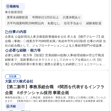
勤務地
東京都新宿区
業界未経験歓迎
年間休日120日以上
介護休暇あり
月平均残業時間20時間以内
転勤なし
住宅手当あり
経験者歓迎
研修あり
退職金あり
賞与あり
完全週休2日制
交通費支給
仕事の内容
駅近5分以内
資格取得手当あり
食事補助あり
企業名 公益財団法人東京都道路整備保全公社 求人名 【都庁グループ】総
合職（事務）◇残業月平均9時間未満／有給年平均16日取得 仕事の内容 当
社の総合職として、ジョブローテーションによる人事経理部門や収益事業
等のフロント部門の部署等幅広い部署での業務をお任せいたします。研修
必要な経験・能力等
制度やキャリア支援が充実しております！ ※下記業務詳細 【業務詳細】■
必要な経験・能力等 【歓迎】営業経験or総務/人事/経理経験or官公庁職員
管理部門：広報、人事、経理など当公社の運営に係る管理業務 ■収益部
経験者で、道路事業のゼネラリストとしてのキャリアを積みたい方【社
門：駐車場の新規開拓、管理運営、新宿駅西口広場の「イベントコーナ
風】社内関係部署や東京都と連携が必要なため綿密にコミュニケーション
ー」などの管理運営 ■道路部門：整備の急がれる骨格幹線道路や木造住宅
を図っています。 【業務の魅力】■幅広く携われる：総合職（事務）で
密集地域の特定整備路線の用地取得、道路に関する普及啓発事業、都内の
は、駐車場の管理運営や道路用地の取得、公益財団法人の中枢を担う管理
道路施設や道路工事現場の見学ツアー事業 ※入社後は上記いずれかの部門
正社員
部門など多岐に渡る業務を経験できます。 ■様々なプロジェクト：駐車場
大阪ガス株式会社
へ配属。※業務内容変更の範囲：会社の定める業務 募集職種 【都庁グル
事業の他、新宿駅西口広場内に設置された照明を兼ねた広告「ブライトサ
ープ】総合職（事務）◇残業月平均9時間未満／有給年平均16日取得
イン」の管理運営を行うなど、事業収益を生み出す活動を積極的に行って
【第二新卒】事務系総合職 #関西を代表するインフラ
います。 学歴・資格 学歴：大学院 大学 高専 短大 専修学校 高校 語学力：
企業 #ポテンシャル採用 事業企画
資格：
事務系総合職として、人事総務、資源海外、事業企画、営業などの業務に従事していただ
きます。 【業務内容の一例】■所属事業部の勤労業務 ■海外に関係する各種業務 ■営業部
門の企画スタッフ、ルート営業
月給