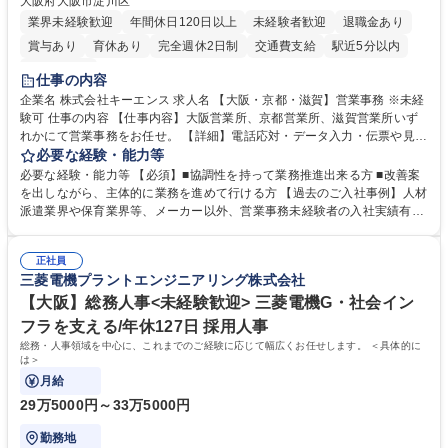
大阪府大阪市淀川区
業界未経験歓迎
年間休日120日以上
未経験者歓迎
退職金あり
賞与あり
育休あり
完全週休2日制
交通費支給
駅近5分以内
土日祝休み
仕事の内容
企業名 株式会社キーエンス 求人名 【大阪・京都・滋賀】営業事務 ※未経
験可 仕事の内容 【仕事内容】大阪営業所、京都営業所、滋賀営業所いず
れかにて営業事務をお任せ。 【詳細】電話応対・データ入力・伝票や見積
の作成・カタログ送付・来客対応・営業所内で発生する事務業務や業務改
必要な経験・能力等
善をお任せ。 【教育制度】ご入社後、育成担当とペアになりながらOJTに
必要な経験・能力等 【必須】■協調性を持って業務推進出来る方 ■改善案
て業務を覚えていただくことが可能です。業務システムがきちんと構築さ
を出しながら、主体的に業務を進めて行ける方 【過去のご入社事例】人材
れているため、スムーズに仕事に慣れることができる環境です。また、
派遣業界や保育業界等、メーカー以外、営業事務未経験者の入社実績有
「チームで成果を出す文化」があり、良いやり方を積極的に共有しながら
【当社の事務職について】単なる事務ではなく主体性を発揮したサポート
常に改善を目指す風土のため、安心して業務に取り組んでいただけます。
により、キーエンスの付加価値向上に貢献します。ベースの定型業務に加
募集職種 【大阪・京都・滋賀】営業事務 ※未経験可
正社員
えて、お客様や社員の状況に合わせ、能動的なサポート、改善の動きも期
三菱電機プラントエンジニアリング株式会社
待され。組織を支えるスペシャリストとして、チームに貢献し、結果的に
社員から頼られる存在になることができます。平均19:30の退勤以降の業
【大阪】総務人事<未経験歓迎> 三菱電機G・社会イン
務の持ち帰りも禁止されており、メリハリのある働き方となります。 学
フラを支える/年休127日 採用人事
歴・資格 学歴：大学院 大学 高専 短大 語学力： 資格：
総務・人事領域を中心に、これまでのご経験に応じて幅広くお任せします。 ＜具体的に
は＞
月給
29万5000円～33万5000円
勤務地