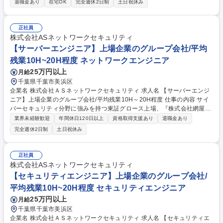
退職金あり
在宅OK
完全週休2日制
土日祝休み
と組み合わせる医用電子機器の商品企画・設計開発・量産化支援 (2)海外
グループ会社製品への仕様インプットおよび国内導入業務 (3)既存製品の
代替設計・品質改良等の維持活動 【魅力】マーケティング部門と共に商品
正社員
企画から技術開発、設計、評価、量産化まで一気通貫で携われます。自身
株式会社ASネットワークセキュリティ
の設計した機器が患者さんの命を救うことに直結し、高い社会貢献性とや
【サーバーエンジニア】上場企業のグループ会社/平均
りがいを実感できる環境です。 募集職種 26022【静岡/長泉(三島)】医療
残業10H~20H程度 ネットワークエンジニア
機器の機械設計(シニア技術者)/業界不問
25万円以上
月給
千葉県千葉市美浜区
企業名 株式会社ＡＳネットワークセキュリティ 求人名 【サーバーエンジ
ニア】上場企業のグループ会社/平均残業10H～20H程度 仕事の内容 サイ
バーセキュリティ分野に強みを持つ東証グロース上場、『株式会社網屋』
のグループ企業である当社にて、サーバーエンジニアとしてサーバーシス
業界未経験歓迎
年間休日120日以上
資格取得支援あり
退職金あり
テムの企画から設計・構築、運用保守までをお任せいたします。 ◆1から
完全週休2日制
土日祝休み
10まで全ての工程に関わることができるので、ステップアップをしながら
業務の幅を徐々に広げることができます。 ◎プロジェクトへの配属におい
ては良い環境下でパフォーマンスができるよう、一人ひとりの現状スキル
正社員
にあったプロジェクトを一緒に決めています。 募集職種 【サーバーエン
株式会社ASネットワークセキュリティ
ジニア】上場企業のグループ会社/平均残業10H～20H程度
【セキュリティエンジニア】上場企業のグループ会社/
平均残業10H~20H程度 セキュリティエンジニア
25万円以上
月給
千葉県千葉市美浜区
企業名 株式会社ＡＳネットワークセキュリティ 求人名 【セキュリティエ