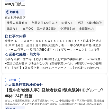
400万円以上
勤務地
東京都千代田区
業界未経験歓迎
年間休日120日以上
転勤なし
英語
経験者歓迎
残業なし
在宅OK
完全週休2日制
交通費支給
土日祝休み
仕事の内容
企業名 ＳＴＪＡｄｖｉｓｏｒｓＧｒｏｕｐＬｉｍｉｔｅｄ日本支社 求人
名 東京【経理・総務】週1日出社程度のリモート中心/残業基本無/独立系
ファーム 仕事の内容 独立系ECMアドバイザリーファームとして上場前後
の資本市場戦略を設計する当社にて経理・総務をお任せします。基礎的な
必要な経験・能力等
バックオフィス業務からスタートし組織を支える専任担当として広く活躍
必要な経験・能力等 【必須】■経理または総務の実務経験（1～3年程度）
できる環境です。 ■日常経理、月次および年次決算サポート業務 ■本国
■英語の読み書きに抵抗がない方（高校卒業レベル。AI翻訳ツールの使用
（グローバル）との英文メール対応（AI翻訳ツール等を使用しての対応で
可）【尚可】■外資系企業におけるバックオフィス実務経験をお持ちの方
問題ございません） ■オフィス環境整備、郵便物の発送・受取等の総務業
【必須・尚可要件】簿記などの特別な資格や、TOEIC等のスコアは求めて
務全般 ■その他バックオフィス関連サポート ※ご経験に合わせて無理なく
おりません。日々の事務処理を丁寧かつ正確に行える方を歓迎します。
業務をお任せします。残業も基本的には発生せず、ご自身のペースで業務
正社員
【働き方について】現在は週4日程度の在宅勤務を実施しており、ワーク
北大阪急行電鉄株式会社
を進めやすく定着率の高い環境です。 募集職種 東京【経理・総務】週1日
ライフバランスを重視する方に最適な環境です（フルリモートも面接で相
出社程度のリモート中心/残業基本無/独立系ファーム
談可）。【求める人物像】幅広いバックオフィス業務に柔軟に対応でき、
【豊中市/総務人事】経験者歓迎!/阪急阪神HDグループ/
社内外と円滑にコミュニケーションを取りながら業務を推進できる方 学
年休124日 総務
歴・資格 学歴：大学院 大学 高専 短大 専修学校 高校 語学力： 資格：
当社にて採用関係業務、人材育成業務を中心に、中期経営計画・予算等の管理、設備投資
計画等の策定、さらに社内の重要会議の運営等、経営の根幹となる幅広い総務人事業務全
般を担当していただきます。