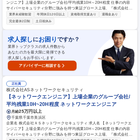
ンジニア】上場企業のグループ会社/平均残業10H～20H程度 仕事の内容
サイバーセキュリティ分野に強みを持つ東証グロース上場、『株式会社網
屋』のグループ企業である当社にて、セキュリティエンジニアをお任せい
業界未経験歓迎
年間休日120日以上
資格取得支援あり
退職金あり
たします。 《具体的には》 ◆webアプリケーションやサーバ・ネットワ
完全週休2日制
土日祝休み
ークのセキュリティ・安全性・脆弱性チェック ◆レポート作成 ◆お客様
へのフィードバックなどをお任せします ◎プロジェクトへの配属において
は良い環境下でパフォーマンスができるよう、一人ひとりの現状スキルに
求人探し
お困り
に
ですか？
あったプロジェクトを一緒に決めています。 募集職種 【セキュリティエ
業界トップクラスの求人件数から
ンジニア】上場企業のグループ会社/平均残業10H～20H程度
あなたの力を最大限に発揮できる
求人探しをお手伝いします。
アドバイザーに相談する
正社員
株式会社ASネットワークセキュリティ
【ネットワークエンジニア】上場企業のグループ会社/
平均残業10H~20H程度 ネットワークエンジニア
25万円以上
月給
千葉県千葉市美浜区
企業名 株式会社ＡＳネットワークセキュリティ 求人名 【ネットワークエ
ンジニア】上場企業のグループ会社/平均残業10H～20H程度 仕事の内容
サイバーセキュリティ分野に強みを持つ東証グロース上場、『株式会社網