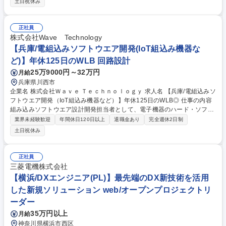
土日祝休み
な業務内容】 ・電源回路／基板の設計・開発・評価（トランス・チョーク
コイル含む） ・民生用・産業用機器の回路設計（アナログ・デジタル両
方） ・EOL製品対応：代替部品検討～回路再設計・検証 ・チーム技術指
正社員
導、設計品質管理、ドキュメント整備 ・半導体電子機器の生産終了に伴う
株式会社Wave Technology
設計変更・検証 募集職種 【拠点立ち上げ/長崎/電気設計監理指導】回路設
【兵庫/電組込みソフトウエア開発(IoT組込み機器な
計のプロから現場リーダーへ
ど)】年休125日のWLB 回路設計
25万9000円～32万円
月給
兵庫県川西市
企業名 株式会社Ｗａｖｅ Ｔｅｃｈｎｏｌｏｇｙ 求人名 【兵庫/電組込みソ
フトウエア開発（IoT組込み機器など）】年休125日のWLB◎ 仕事の内容
組み込みソフトウエア設計開発担当者として、電子機器のハード・ソフト
設計・開発を担っていただきます。前職で身につけられた技術とのシナジ
業界未経験歓迎
年間休日120日以上
退職金あり
完全週休2日制
ーにより、一層高いレベル、より広い技術範囲でご活躍いただける環境
土日祝休み
【具体的な業務補足】 ・組込機器のドライバ／ミドルウエア／API開発 ・
マイコンのファームウエア開発 ・お客様へのシステム提案や仕様設計 ★
お客様のお困りごとを解決する「もう一つの設計部隊」として、幅広い製
正社員
品、技術分野で同社技術が活用されています★ 募集職種 【兵庫/電組込み
三菱電機株式会社
ソフトウエア開発（IoT組込み機器など）】年休125日のWLB◎
【横浜/DXエンジニア(PL)】最先端のDX新技術を活用
した新規ソリューション web/オープンプロジェクトリ
ーダー
35万円以上
月給
神奈川県横浜市西区