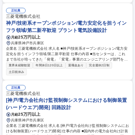
設計業務(受注後)：タービン発電機の機能設計(温度・振動・通風・強度計
算など)、お客様要求への対応と仕様書・設計図書への反映、お客様との
正社員
打合せ＜構造設計＞(1)．生産設計業務(受注後)：タービン発電機の構造設
三菱電機株式会社
計、手配指示業務等(2)．原価低減活動：新規メーカ開拓、VE活動、材料
神戸/技術系オープンポジション/電力安定化を担うイン
費・構造検討等 募集職種 ★第二新卒歓迎[神戸/火力・原子力発電所向けタ
フラ領域/第二新卒歓迎 プラント電気設備設計
ービン発電機の設計]業績好調
25万円以上
月給
兵庫県神戸市兵庫区
企業名 三菱電機株式会社 求人名 ■神戸/技術系オープンポジション/電力安
定化を担うインフラ領域/第二新卒歓迎 仕事の内容 ■当センターは、これ
まで当社が培ってきた「発電」「変電」事業のエンジニアリング部門を集
約し2024年4月に発足した組織となります。電力需要を支える発電所、変
業界未経験歓迎
年間休日120日以上
退職金あり
完全週休2日制
電所といった電力インフラに継続的に貢献し続ける とともに、分散電源、
土日祝休み
電力変換、系統安定化といった幅広い事業分野で電力の安全・安定供給に
貢献していきたいと考えています。【業務例】■管理課：経営・生産・在
庫の管理■発電計画課／変電計画課：発電・変電機器の仕様検討と提案。■
正社員
分散型エネルギー事業推進課：新エネルギー事業の戦略・提案■プロジェ
三菱電機株式会社
クト推進課：電力プラントの計画・設計・管理■システム設計第一課：電
[神戸/電力会社向け監視制御システムにおける制御装置
力プラント機器のシステム設計等 募集職種 ■神戸/技術系オープンポジシ
(ハードウエア)開発] 回路設計
ョン/電力安定化を担うインフラ領域/第二新卒歓迎
25万円以上
月給
兵庫県神戸市兵庫区
企業名 三菱電機株式会社 求人名 [神戸/電力会社向け監視制御システムにお
ける制御装置(ハードウエア)開発] 仕事の内容 ■国内外の電力会社向け計装