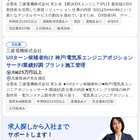
企業名 三菱電機株式会社 求人名 【横浜/DXエンジニア(PL)】最先端のDX
新技術を活用した新規ソリューション 仕事の内容 当社はSerendieという
新たなデジタルサービスの創出を進めていますため、DX技術(AI、データ
サイエンス、デザイン思考、クラウド等)を活用した新事業や新ソリュー
年間休日120日以上
資格取得支援あり
英語
退職金あり
在宅OK
ションのDXエンジニア(PL)を募集いたします。 ■DX技術(AI、データサイ
完全週休2日制
土日祝休み
服装自由
エンス、デザイン思考、クラウド等)を活用したB2B※向けの新事業や新ソ
リューションの企画■上記ソリューションの設計・開発のとりまとめ(アジ
ャイル開発、ウォーターフォール開発)■リーダーとして開発チームやプロ
正社員
ジェクトチームを推進■社内事業部門や顧客への提案やプロジェクトにお
三菱電機株式会社
ける各種コミュニケーション活動■若手メンバーの育成とスキルアップを
U/Iターン候補者向け 神戸/電気系エンジニアポジション
サポート■海外パートナーや顧客との対応 募集職種 【横浜/DXエンジニア
サーチ/業績好調 プラント施工管理
(PL)】最先端のDX新技術を活用した新規ソリューション
25万円以上
月給
兵庫県神戸市兵庫区
企業名 三菱電機株式会社 求人名 ★U/Iターン候補者向け■神戸/電気系エン
ジニアポジションサーチ/業績好調 仕事の内容 ■電力インフラ領域の神戸
製作所・電力システム製作所で取り扱う、「電気系エンジニアポジショ
ン」の求人にて幅広く検討をさせていただきます。 ■ご応募をいただきま
業界未経験歓迎
年間休日120日以上
退職金あり
完全週休2日制
したら、リクルートエージェントよりご経験を活かして頂ける可能性のあ
土日祝休み
る求人をご紹介いたします。そちらにご応募いただきましたら、企業様の
方で書類選考を進めさせていただきます。【U/Iターンの方向け】引っ越し
手当(規定に応じて支給）、初期費用負担(規定に応じて敷金・礼金・仲介
求人探し
入社まで
から
手数料・更新料など)、家賃補助制度など、県外から引っ越しいただき、
サポートします！
ご活躍いただける環境が整っております。 募集職種 ★U/Iターン候補者向