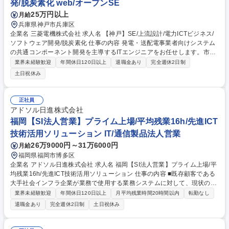
発/脱炭素化 web/オープンSE
25万円以上
月給
兵庫県神戸市兵庫区
企業名 三菱電機株式会社 求人名 【神戸】SE/上流設計/電力ICTビジネス/
ソフトウェア開発/脱炭素化 仕事の内容 発電・送配電事業者向けシステム
の共通コンポーネント開発を主導するITエンジニアをお任せします。市場
動向調査から要件定義、システム全体設計、関連部門との調整、協力会社
業界未経験歓迎
年間休日120日以上
退職金あり
完全週休2日制
への委託等まで幅広く担当します。 ■共通ソフトウェアコンポーネントの
土日祝休み
要件定義及びシステム全体設計 ■共同研究・実証試験推進、社内関連部門
との要件・工程調整 ■詳細設計から試験までの委託先マネジメント ■開発
の工程・コスト管理、品質記録整備 ■AIやクラウド等の最新IT技術を適用
正社員
した開発 ※1案件の完遂期間は基本1年です。開発業務の半分は研究開発
アドソル日進株式会社
的要素を含み、コードの理解や的確な指示出しが求められます。 募集職種
福岡【SI法人営業】プライム上場/平均残業16h/先進ICT
【神戸】SE/上流設計/電力ICTビジネス/ソフトウェア開発/脱炭素化
技術活用ソリューション IT/通信製品法人営業
26万9000円～31万6000円
月給
福岡県福岡市博多区
企業名 アドソル日進株式会社 求人名 福岡【SI法人営業】プライム上場/平
均残業16h/先進ICT技術活用ソリューション 仕事の内容 ■既存顧客である
大手社会インフラ企業が業務で使用する業務システムに対して、現状の課
題分析や改善提案を行いクロージング、アフターフォローまで、営業とし
業界未経験歓迎
年間休日120日以上
月平均残業時間20時間以内
転勤なし
て長期的に携わることができます。 ■複数の顧客を担当するのではなく、
退職金あり
完全週休2日制
土日祝休み
大手顧客の部署毎に社内で起こっているシステムのお困りごとをヒアリン
グし、ご提案に繋げます。 ■顧客へフォローする中で年間400案件程、弊