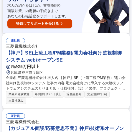
場合は、協力会社に依頼します。 募集職種 [神戸/発電機の計画保守・現地
求人の紹介をはじめ、書類添削や
工事(施工管理・主任技術者候補)]業績好調推移
面談対策、内定後の手続きまで
あなたの転職活動をサポートします。
登録してサポートを受ける
正社員
三菱電機株式会社
【神戸】SE(上流工程/PM業務)/電力会社向け監視制御
システム web/オープンSE
25万円以上
月給
兵庫県神戸市兵庫区
企業名 三菱電機株式会社 求人名 【神戸】SE（上流工程/PM業務）/電力会
社向け監視制御システム 仕事の内容 電力会社向けに導入する大規模ソフ
トウェアシステムのとりまとめ（仕様検討、設計／製作、プロジェクト運
営）、最新の情報・通信技術を駆使し、電力設備を最適に監視制御するた
業界未経験歓迎
年間休日120日以上
退職金あり
完全週休2日制
めの高度な製品を開発します。 【具体的には】・顧客への製品企画提案、
土日祝休み
仕様検討 ・関係技術部門と連携したシステム全体の設計及び、仕様書の作
成 ・システムを構成する各機能の開発取り纏め ・システム試験、評価 ・
顧客納入後のアフターフォロー ★当部署 社員インタビュー https://recruiti
正社員
ng-site.jp/s/mitsubishi-eng/3862/ 募集職種 【神戸】SE（上流工程/PM業
三菱電機株式会社
務）/電力会社向け監視制御システム
【カジュアル面談/応募意思不問】神戸/技術系オープン