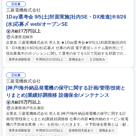
正社員
三菱電機株式会社
1Day選考会 9/5(土)対面実施[社内SE・DX推進]※8/26
(水)応募〆 web/オープンSE
27万円以上
月給
兵庫県尼崎市
企業名 三菱電機株式会社 求人名 ★1Day選考会★9/5(土)対面実施[社内S
E・DX推進]※8/26(水)応募〆 仕事の内容 電子通信システム製作所にて、
現在募集中のポジションに関して選考の全てを1日で完結する対面での説
明選考会★交通費支給※事前書類選考有 ★【選考ステップ】■8/26(水)応
業界未経験歓迎
年間休日120日以上
退職金あり
土日祝休み
募締切⇒■8/31(月)選考結果連絡＆ 適正検査案内■9/2(水)選考部門・面接時
間ご案内⇒■9/4(金)適性検査受験締め切り⇒■9/5(土)面接※兵庫県尼崎市
塚口本町8丁目1-1にて ★こちらに応募を頂ければ、複数部門で書類選考
正社員
を実施。複数部門で同時に選考を実施する可能性もあります。事前に通過
三菱電機株式会社
ポジションもお伝えし、営業担当による面接アドバイスも実施できますの
[神戸/海外納品発電機の保守に関する計画/管理/技術と
で、少しでもご興味があれば、ぜひとも積極的にご応募ください！ 募集職
りまとめ]業績好調推移 設備保全/メンテナンス
種 ★1Day選考会★9/5(土)対面実施[社内SE・DX推進]※8/26(水)応募〆
25万円以上
月給
兵庫県神戸市兵庫区
企業名 三菱電機株式会社 求人名 [神戸/海外納品発電機の保守に関する計
画/管理/技術とりまとめ]業績好調推移 仕事の内容 ■海外納めタービン発電
機の予防保全業務（※）を担当いただきます。 ※予防保全業務とは：顧客
に安全・安心してタービン発電機を継続運用頂くために、既に稼働中の発
業界未経験歓迎
年間休日120日以上
資格取得支援あり
退職金あり
電機に対して、定期的な分解点検(定期点検)、 消耗品等の交換及び新規高