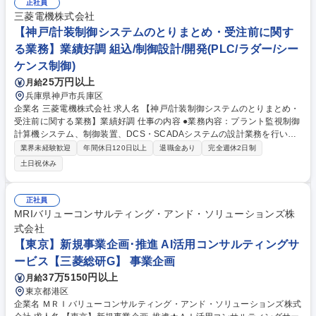
めた総合試験を実施・統括。・折衝・調整：社内外の関係者と連携し、発
正社員
電所全体が円滑に稼働するよう現地代表として調整・交渉。※工事作業が
三菱電機株式会社
発生した場合は、協力会社に依頼します。 募集職種 [神戸/国内・海外火力
【神戸/計装制御システムのとりまとめ・受注前に関す
発電プラントの電気設備諸試験/品質管理並びに現地調整]
る業務】業績好調 組込/制御設計/開発(PLC/ラダー/シー
ケンス制御)
25万円以上
月給
兵庫県神戸市兵庫区
企業名 三菱電機株式会社 求人名 【神戸/計装制御システムのとりまとめ・
受注前に関する業務】業績好調 仕事の内容 ●業務内容：プラント監視制御
計算機システム、制御装置、DCS・SCADAシステムの設計業務を行い、
製品知識・スキルを身に着け、数年かけて国内・海外向け制御システムの
業界未経験歓迎
年間休日120日以上
退職金あり
完全週休2日制
取り纏め業務を行っていただきます。 ≪具体的には≫・顧客要求仕様の把
土日祝休み
握（電力会社、プラントメーカー、製紙会社等の自家発ユーザー）・関係
技術部門と連携した制御システム全体の設計及び、制御ロジック、仕様書
の作成・関係技術部門に向けた仕様書の作成・顧客に納入する制御システ
正社員
ムの工程管理・コスト管理・関係部署に向けた製作指示※現在は国内向け
MRIバリューコンサルティング・アンド・ソリューションズ株
案件が主になっており、1案件あたり完遂までの期間は1年～3年程度、数
式会社
千万円～数億円の規模となります。 募集職種 【神戸/計装制御システムの
【東京】新規事業企画･推進 AI活用コンサルティングサ
とりまとめ・受注前に関する業務】業績好調
ービス【三菱総研G】 事業企画
37万5150円以上
月給
東京都港区
企業名 ＭＲＩバリューコンサルティング・アンド・ソリューションズ株式