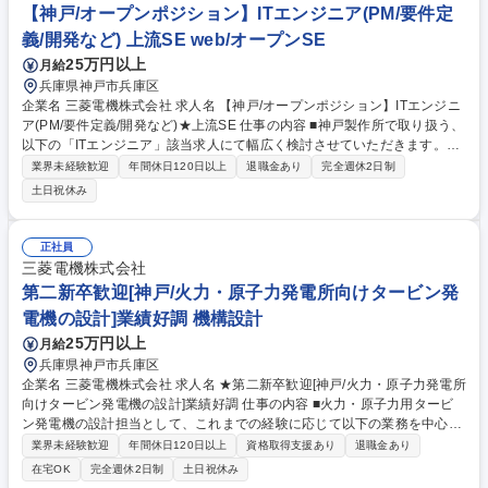
【神戸/オープンポジション】ITエンジニア(PM/要件定
義/開発など) 上流SE web/オープンSE
25万円以上
月給
兵庫県神戸市兵庫区
企業名 三菱電機株式会社 求人名 【神戸/オープンポジション】ITエンジニ
ア(PM/要件定義/開発など)★上流SE 仕事の内容 ■神戸製作所で取り扱う、
以下の「ITエンジニア」該当求人にて幅広く検討させていただきます。■
ソフトウェア開発（Linux/Unix）：監視制御システム ■SE：原子力発電所
業界未経験歓迎
年間休日120日以上
退職金あり
完全週休2日制
向け電気・計装制御（計算機システム、サイバーセキュリティ/DX設計）■
土日祝休み
SE業務：エネルギー運用事業者（電力、熱供給）向けAI・デジタル化技術
を活用したシステム開発およびソリューション技術提案など■上流設計エ
ンジニア：電力ICTビジネス分野のソフトウェア■電力向け監視制御システ
正社員
ムの品質管理、保守に関するとりまとめ業務■システムエンジニア：原子
三菱電機株式会社
力発電所向け中央監視制御システム 募集職種 【神戸/オープンポジショ
第二新卒歓迎[神戸/火力・原子力発電所向けタービン発
ン】ITエンジニア(PM/要件定義/開発など)★上流SE
電機の設計]業績好調 機構設計
25万円以上
月給
兵庫県神戸市兵庫区
企業名 三菱電機株式会社 求人名 ★第二新卒歓迎[神戸/火力・原子力発電所
向けタービン発電機の設計]業績好調 仕事の内容 ■火力・原子力用タービ
ン発電機の設計担当として、これまでの経験に応じて以下の業務を中心に
行っていただく予定です。＜計画設計＞(1)．見積設計業務(受注前)：ター
業界未経験歓迎
年間休日120日以上
資格取得支援あり
退職金あり
ビン発電機の電気設計、見積りコスト計算、仕 様書・設計図書の作成
在宅OK
完全週休2日制
土日祝休み
(2)．拡販活動(受注前)：お客様への技術提案、仕様に関わる交渉(3)．詳細