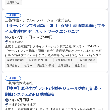
全般に興味をお持ちの方、プラントエンジニアとして幅広いポジションで
土日祝休み
の選考を希望される方につきましては、こちらにエントリーください。ご
登録いただいた情報を拝見し、神戸製作所・電力システム製作所にてご検
討させて頂きます。※書類選考合格の場合は選考合格の連絡に合わせて選
正社員
考ポジションのご連絡をさせていただきます。 募集職種 ■神戸/オープン
三菱電機デジタルイノベーション株式会社
ポジション/電気プラントエンジニア/リーダークラス
【サーバインフラ構築・運用・保守】流通業界向けプラ
イム案件/在宅可 ネットワークエンジニア
27万500円～52万500円
月給
東京都港区
企業名 三菱電機デジタルイノベーション株式会社 求人名 ＜S25H09＞
【サーバインフラ構築・運用・保守】流通業界向けプライム案件/在宅可
仕事の内容 プライム案件にて、流通業界のお客様向けのサーバインフラ構
築・運用・保守をご担当いただきます。将来的には、システムの主担当、
業界未経験歓迎
年間休日120日以上
資格取得支援あり
時短勤務あり
及びチームリーダの役割を期待しています。 ＜サービス一覧＞https://ww
退職金あり
在宅OK
完全週休2日制
土日祝休み
服装自由
w.mdis.co.jp/service/ ＜ポジションの魅力＞当社の事業競争力を高めるた
め、三菱電機をはじめ三菱電機グループ各企業群のバックアップ体制は万
全。特に、先端技術開発においては、世界に拠点を置くグローバルな三菱
正社員
電機の研究所と共同して取り組むなど、三菱電機グループならではのアラ
三菱電機株式会社
イアンスが整えられています。 募集職種 ＜S25H09＞【サーバインフラ構
【神戸】原子力プラント/小型モジュール炉向け計装・
築・運用・保守】流通業界向けプライム案件/在宅可
制御システムのPM 機構設計
25万円以上
月給
兵庫県神戸市兵庫区
企業名 三菱電機株式会社 求人名 【神戸】原子力プラント/小型モジュール