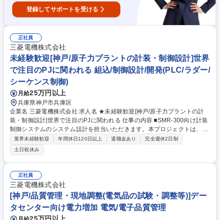
登録してサポートを受ける
正社員
三菱電機株式会社
未経験歓迎[神戸/原子力プラントの計装・制御設計]世界
で注目のPJに関われる 組込/制御設計/開発(PLC/ラダー/
シーケンス制御)
25万円以上
月給
兵庫県神戸市兵庫区
企業名 三菱電機株式会社 求人名 ★未経験歓迎[神戸/原子力プラントの計
装・制御設計]世界で注目のPJに関われる 仕事の内容 ■SMR-300向け計装
制御システムのシステム設計を担当いただきます。本プロジェクトは、米
国 Holtec International 社との国際共同による原子力プラント建設計画
業界未経験歓迎
年間休日120日以上
退職金あり
完全週休2日制
で、複数国・多数の関係者が関わる大規模案件です。 【■具体的には】◎
土日祝休み
プラント要求の分析・整理◎プラントメーカーとの折衝◎米国 Holtec Inte
rnational 社やその他海外企業との仕様打ち合わせ・情報共有（英語使
用）◎英語による仕様書・技術文書の作成・レビュー◎関係部署や協力会
正社員
社を含めた仕様・工程の最適化◎小型モジュール炉（SMR）特有の安全設
三菱電機株式会社
計要件や国際規格への適合検討◎原子力規制要件に基づく品質保証活動の
[神戸/品質管理・現地調整(電気品の試験・調整等)]デー
推進 など 募集職種 ★未経験歓迎[神戸/原子力プラントの計装・制御設計]
タセンター向け電力増加 電気/電子品質管理
世界で注目のPJに関われる
25万円以上
月給