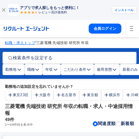
アプリで求人探しをもっと便利に！
インストール
レビュー高評価
無料
会員ログイン
/
転職・求人トップ
三菱電機 先端技術 研究所 年収
検索条件を設定する
勤務地
職種
年収
こだわり条件
雇用形態
新着のみ
勤務地の追加設定を忘れていませんか？
東京23区
大阪市
名古屋市
東京都
横浜市
川崎
三菱電機 先端技術 研究所 年収の転職・求人・中途採用情
報
49
件
関連度順
新着順
1
〜
49
件目を表示中