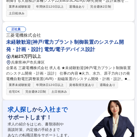
制御する大規模計算機システム(EMS/SCADA)の研究開発・設計業務をお
任せします。社会インフラを支えるやりがいのある業務です。 ■再エネ電
業界未経験歓迎
年間休日120日以上
退職金あり
完全週休2日制
源予測・制御システムや系統・配電制御システムの開発■系統運用高度化
土日祝休み
のための通信システム構築■顧客への企画提案、システム全体設計、方針
立案■アプリケーション機能の開発取り纏め■試験、評価、納入後フォロー
■プロジェクト運用ルールの策定・推進等。※幅広い領域からスキルとキ
正社員
ャリアプランに合わせ柔軟に担当領域を決定していく魅力的な環境です。
三菱電機株式会社
募集職種 【神戸/SE】オープンポジション：電力系統を監視制御する大規
未経験歓迎[神戸/電力プラント制御装置のシステム開
模計算機システム
発・計画・設計] 電気/電子デバイス設計
25万円以上
月給
兵庫県神戸市兵庫区
企業名 三菱電機株式会社 求人名 ★未経験歓迎[神戸/電力プラント制御装置
のシステム開発・計画・設計］ 仕事の内容 ■火力、水力、原子力向けの発
電機自動電圧調整装置(AVR)・励磁装置のシステム開発・計画・設計。■同
期発電機の自動電圧調整装置(AVR)/励磁装置、系統電圧制御装置(AVQR, P
業界未経験歓迎
年間休日120日以上
資格取得支援あり
退職金あり
SVR)の設計、製作：単線図、発電機設計 データ等を基にした機能設計
在宅OK
完全週休2日制
土日祝休み
（シーケンス設計）等■自動電圧調整装置(AVR)のシステム開発、機能設
計：専用制御モジュール(AVRモジュール)用のプリント基板、及びツール
類の開発等■大電力機器（励磁装置）の電気設計（パワーエレクトロニク
求人探し
入社まで
から
ス）、シミュレーション及び構造設計：サイリスタ素子特性に基づく制御
サポートします！
回路設計、通電電流設計、大電流コネクタ（ジャンクション）設計等 募集
職種 ★未経験歓迎[神戸/電力プラント制御装置のシステム開発・計画・設
求人の紹介をはじめ、書類添削や
計］
面談対策、内定後の手続きまで
あなたの転職活動をサポートします。