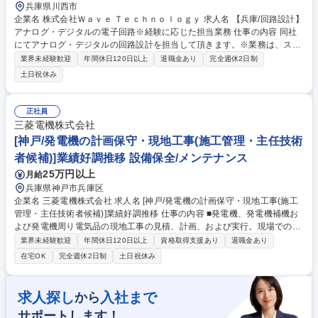
兵庫県川西市
企業名 株式会社Ｗａｖｅ Ｔｅｃｈｎｏｌｏｇｙ 求人名 【兵庫/回路設計】
アナログ・デジタルの電子回路※経験に応じた担当業務 仕事の内容 同社
にてアナログ・デジタルの回路設計を担当して頂きます。※業務は、スキ
ル等を考慮した上で決定致します。 【具体的には】 ・位置検出技術、セ
業界未経験歓迎
年間休日120日以上
退職金あり
完全週休2日制
ンサ応用技術、情報伝送技術、信号制御技術、アナログ回路設計、デジタ
土日祝休み
ル回路設計、FPGA開発 これらの中で、ご専門の技術分野を生かした電子
回路・電子機器の開発・設計業務（ハードウェア）をご担当いただきま
す。 【変更の範囲：会社の定めるすべての業務】 募集職種 【兵庫/回路設
正社員
計】アナログ・デジタルの電子回路※経験に応じた担当業務
三菱電機株式会社
[神戸/発電機の計画保守・現地工事(施工管理・主任技術
者候補)]業績好調推移 設備保全/メンテナンス
25万円以上
月給
兵庫県神戸市兵庫区
企業名 三菱電機株式会社 求人名 [神戸/発電機の計画保守・現地工事(施工
管理・主任技術者候補)]業績好調推移 仕事の内容 ■発電機、発電機補機お
よび発電機周り電気品の現地工事の見積、計画、および実行。現場での工
事責任者・現場代理人・主任技術者対応をお任せいたしま。＜具体的には
業界未経験歓迎
年間休日120日以上
資格取得支援あり
退職金あり
＞発電機および関連機器の設備保守において、発電 所現地にて実施する建
在宅OK
完全週休2日制
土日祝休み
設・保全工事や試験に対して、その計画に参画いただき、見積提出から受
注後の実行時における詳細計画を担当いただきます。また、現地工事実行
時の現場代理人や技術者として現地派遣いただきます。上記業務を円滑に
求人探し
入社まで
から
進めるための組織づくりにも参画いただきます。 国内工事のみならず、海
サポートします！
外への現地派遣にも対応いただく場合があります。※工事作業が発生した