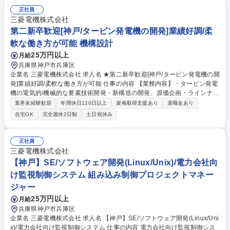
ほとんどのメンバーが未経験からのスタート。作業要領書を読みつつ、主
正社員
にOJTによりベテランの方と一緒に作業しながら、作業を覚えていただき
三菱電機株式会社
ます。 募集職種 【神戸】発電機固定子巻線の組立作業
第二新卒歓迎[神戸/タービン発電機の開発]業績好調/柔
軟な働き方が可能 機構設計
25万円以上
月給
兵庫県神戸市兵庫区
企業名 三菱電機株式会社 求人名 ★第二新卒歓迎[神戸/タービン発電機の開
発]業績好調/柔軟な働き方が可能 仕事の内容 【業務内容】・タービン発電
機の電気的/機械的な要素技術開発・新構造の開発、原価企画・ラインナッ
プ開発、技術検証などをお任せします。≪具体的には≫＜開発設計＞(1)要
業界未経験歓迎
年間休日120日以上
資格取得支援あり
退職金あり
素技術開発：タービン発電機の電気的・ 機械的な技術課題の検討、要素モ
在宅OK
完全週休2日制
土日祝休み
デルによる検証、研究所との共同開発 (2)ラインナップ開発：機種戦略の
策定、標準機の基本設計、電気設計、機能設計(3)技術検証：タービン発電
機の検証計画、および結果の評価＜構造企画＞(1)構造企画：タービン発電
正社員
機の新構造・工法開発、全体構造計画、各部品の計画図作成、ラインナッ
三菱電機株式会社
プ化検討(2)原価企画：開発機種の目標原価設定、原価管理、新規メーカ開
【神戸】SE/ソフトウェア開発(Linux/Unix)/電力会社向
拓、VE活動等 募集職種 ★第二新卒歓迎[神戸/タービン発電機の開発]業績
け監視制御システム 組み込み制御プロジェクトマネー
好調/柔軟な働き方が可能
ジャー
25万円以上
月給
兵庫県神戸市兵庫区
企業名 三菱電機株式会社 求人名 【神戸】SE/ソフトウェア開発(Linux/Uni
x)/電力会社向け監視制御システム 仕事の内容 電力会社向け監視制御シス