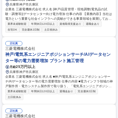
兵庫県神戸市兵庫区
企業名 三菱電機株式会社 求人名 [神戸/品質管理・現地調整(電気品の試
験・調整等)]データセンター向け電力増加 仕事の内容 【業務内容】当社は
電力という重要な社会インフラへの貢献ができる事業領域を展開しており
ます。今回は、発電機や電気品の現地とりまとめを通じた品質管理及び、
業界未経験歓迎
年間休日120日以上
資格取得支援あり
退職金あり
現地調整を担当いただきます。 【具体的には】タービン発電機や、安全・
在宅OK
完全週休2日制
土日祝休み
安定稼働を支える制御盤等の電気品の試験・調整を担当します。・現地調
整：発電所建設現場で、自部門製品だけでなく他社製品や社外調達品も含
めた総合試験を実施・統括。・折衝・調整：社内外の関係者と連携し、発
正社員
電所全体が円滑に稼働するよう現地代表として調整・交渉。※工事作業が
三菱電機株式会社
発生した場合は、協力会社に依頼します。 募集職種 [神戸/品質管理・現地
神戸/電気系エンジニアポジションサーチ/AIデータセン
調整(電気品の試験・調整等)]データセンター向け電力増加
ター等の電力需要増加 プラント施工管理
25万円以上
月給
兵庫県神戸市兵庫区
企業名 三菱電機株式会社 求人名 ■神戸/電気系エンジニアポジションサー
チ/AIデータセンター等の電力需要増加 仕事の内容 ■電力インフラ領域の神
戸製作所・電力システム製作所で取り扱う、「電気系エンジニアポジショ
ン」の求人にて幅広く検討をさせていただきます。 ■ご応募をいただきま
業界未経験歓迎
年間休日120日以上
退職金あり
完全週休2日制
したら、リクルートエージェントよりご経験を活かして頂ける可能性のあ
土日祝休み
る求人をご紹介いたします。そちらにご応募いただきましたら、企業様の
方で書類選考を進めさせていただきます。 募集職種 ■神戸/電気系エンジ
ニアポジションサーチ/AIデータセンター等の電力需要増加
正社員
三菱電機株式会社