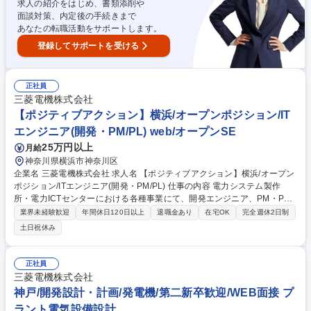
け■神戸/電気系エンジニアポジションサーチ/業績好調
求人の紹介をはじめ、書類添削や
面談対策、内定後の手続きまで
あなたの転職活動をサポートします。
登録してサポートを受ける
正社員
三菱電機株式会社
【ポジティブアクション】横浜/オープンポジション/IT
エンジニア(開発・PM/PL) web/オープンSE
25万円以上
月給
神奈川県横浜市神奈川区
企業名 三菱電機株式会社 求人名 【ポジティブアクション】横浜/オープン
ポジション/ITエンジニア(開発・PM/PL) 仕事の内容 電力システム製作
所・電力ICTセンターにおける各種事業にて、開発エンジニア、PM・P
L、品質保証・品質管理エンジニアのいずれかの業務をお任せします。多
業界未経験歓迎
年間休日120日以上
退職金あり
在宅OK
完全週休2日制
様な社会インフラを支えるやりがいのある環境です。 【両立支援制度】■
土日祝休み
フレックスタイム：子どもの送迎や急な呼び出し、通勤時の混雑を避けて
出社するなど各々で活用しております。 ■在宅勤務：週2回程度 ※例えば
夕方までオフィス勤務し一度お子様のお迎え、家事を行った後リモートで
正社員
業務に戻るといった働き方も可能です。 ■休職制度(出産/育児/介護)や、短
三菱電機株式会社
時間勤務制度(妊娠/育児/介護)、年次有給休暇を1時間単位で取得できる制
神戸/開発設計・計画/発電機/第二新卒歓迎/WEB面接 プ
度など家庭との両立支援が充実しています。 募集職種 【ポジティブアク
ラント電気設備設計