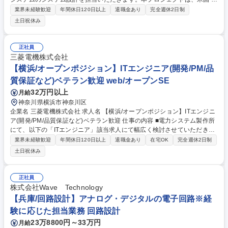
oltec International 社との国際共同による原子力プラント建設計画で、複
業界未経験歓迎
年間休日120日以上
退職金あり
完全週休2日制
数国・多数の関係者が関わる大規模案件です。 【■具体的には】◎プラン
土日祝休み
ト要求の分析・整理◎プラントメーカーとの折衝◎米国 Holtec Internatio
nal 社やその他海外企業との仕様打ち合わせ・情報共有（英語使用）◎英
語による仕様書・技術文書の作成・レビュー◎関係部署や協力会社を含め
正社員
た仕様・工程の最適化◎小型モジュール炉（SMR）特有の安全設計要件や
三菱電機株式会社
国際規格への適合検討◎原子力規制要件に基づく品質保証活動の推進 など
【横浜/オープンポジション】ITエンジニア(開発/PM/品
募集職種 [神戸/原子力プラントの計装・制御設計]世界で注目のPJに関われ
質保証など)ベテラン歓迎 web/オープンSE
る/業績好調
32万円以上
月給
神奈川県横浜市神奈川区
企業名 三菱電機株式会社 求人名 【横浜/オープンポジション】ITエンジニ
ア(開発/PM/品質保証など)ベテラン歓迎 仕事の内容 ■電力システム製作所
にて、以下の「ITエンジニア」該当求人にて幅広く検討させていただきま
す。■送配電事業者向け業務/DXのシステムインテグレーション■電力会社
業界未経験歓迎
年間休日120日以上
退職金あり
在宅OK
完全週休2日制
向けIoT/ICTシステムの品質管理・品質 保証業務■大規模IoTシステムと通
土日祝休み
信ソフトウェアの要件定義や上流設計など■クラウドインフラ技術の共通
化・強化■アプリ開発の効率化や品質向上、コスト削減を推進■送配電事業
者向け業務/DXシステム開発の品質管理/保証業務■電力業務パッケージソ
正社員
フトウェアまたは通信機器に搭載するソフトウェアの品質管理・品質保証
株式会社Wave Technology
業務■パッケージソフトウェアや標準機器の品質管理・品質保証業務 募集
【兵庫/回路設計】アナログ・デジタルの電子回路※経
職種 【横浜/オープンポジション】ITエンジニア(開発/PM/品質保証など)ベ
験に応じた担当業務 回路設計
テラン歓迎
23万8800円～33万円
月給