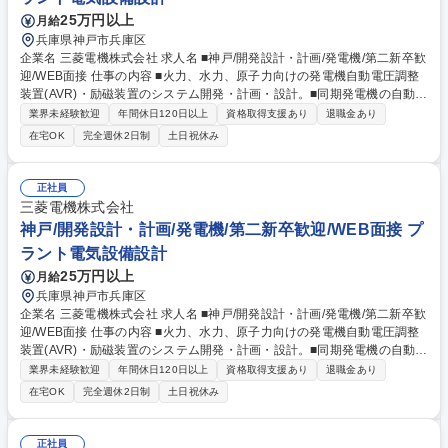
ション】横浜/オープンポジション/ITエンジニア(開発・PM/PL)
25万円以上
月給
兵庫県神戸市兵庫区
企業名 三菱電機株式会社 求人名 ■神戸/開発設計・計画/発電機/第二新卒歓
迎/WEB面接 仕事の内容 ■火力、水力、原子力向けの発電機自動電圧調整
装置(AVR)・励磁装置のシステム開発・計画・設計。■同期発電機の自動電
圧調整装置(AVR)/励磁装置、系統電圧制御装置(AVQR, PSVR)の設計、製
業界未経験歓迎
年間休日120日以上
資格取得支援あり
退職金あり
作：単線図、発電機設計 データ等を基にした機能設計（シーケンス設計）
在宅OK
完全週休2日制
土日祝休み
等■自動電圧調整装置(AVR)のシステム開発、機能設計：専用制御モジュー
ル(AVRモジュール)用のプリント基板、及びツール類の開発等■大電力機器
（励磁装置）の電気設計（パワーエレクトロニクス）、シミュレーション
正社員
及び構造設計：サイリスタ素子特性に基づく制御回路設計、通電電流設
三菱電機株式会社
計、大電流コネクタ（ジャンクション）設計等 募集職種 ■神戸/開発設
神戸/開発設計・計画/発電機/第二新卒歓迎/WEB面接 プ
計・計画/発電機/第二新卒歓迎/WEB面接
ラント電気設備設計
25万円以上
月給
兵庫県神戸市兵庫区
企業名 三菱電機株式会社 求人名 ■神戸/開発設計・計画/発電機/第二新卒歓
迎/WEB面接 仕事の内容 ■火力、水力、原子力向けの発電機自動電圧調整
装置(AVR)・励磁装置のシステム開発・計画・設計。■同期発電機の自動電
圧調整装置(AVR)/励磁装置、系統電圧制御装置(AVQR, PSVR)の設計、製
業界未経験歓迎
年間休日120日以上
資格取得支援あり
退職金あり
作：単線図、発電機設計 データ等を基にした機能設計（シーケンス設計）
在宅OK
完全週休2日制
土日祝休み
等■自動電圧調整装置(AVR)のシステム開発、機能設計：専用制御モジュー
ル(AVRモジュール)用のプリント基板、及びツール類の開発等■大電力機器
（励磁装置）の電気設計（パワーエレクトロニクス）、シミュレーション
正社員