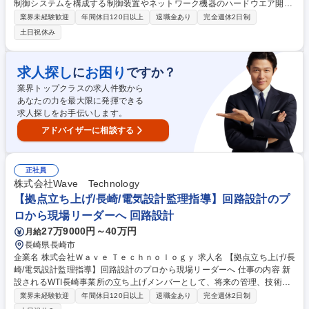
制御システムを構成する制御装置やネットワーク機器のハードウエア開発
を担当頂きます。≪具体的には≫ ・電力会社向け計装制御装置の海外安全
業界未経験歓迎
年間休日120日以上
退職金あり
完全週休2日制
規格適用・取得の開発作業 （要件定義/詳細設計/回路設計/基板設計/試
土日祝休み
験）・プロセッサ組込み技術、通信インターフェース技術、EMC設計技術
などを身に着けて活躍できます。FPGAを活用した大規模回路設計技術な
ども身に着けて活躍できます。・社内各システム設計部署が主要ユーザと
求人探し
お困り
に
ですか？
なり、開発要件調整・問合せ対応や、開発では、各研究所と連携して要素
業界トップクラスの求人件数から
技術検討を実施しています。・開発完了後は電力会社向け計装制御システ
あなたの力を最大限に発揮できる
ムに適用され、長期保守を実施 募集職種 [神戸/電力会社向け監視制御シス
求人探しをお手伝いします。
テムにおける制御装置(ハードウエア)開発]
アドバイザーに相談する
正社員
株式会社Wave Technology
【拠点立ち上げ/長崎/電気設計監理指導】回路設計のプ
ロから現場リーダーへ 回路設計
27万9000円～40万円
月給
長崎県長崎市
企業名 株式会社Ｗａｖｅ Ｔｅｃｈｎｏｌｏｇｙ 求人名 【拠点立ち上げ/長
崎/電気設計監理指導】回路設計のプロから現場リーダーへ 仕事の内容 新
設されるWTI長崎事業所の立ち上げメンバーとして、将来の管理、技術者
指導を担っていただける人財を募集しております。既に1名の採用は決定
業界未経験歓迎
年間休日120日以上
退職金あり
完全週休2日制
しており、さらに加速中。現場でのリーダーシップを期待しています 【主