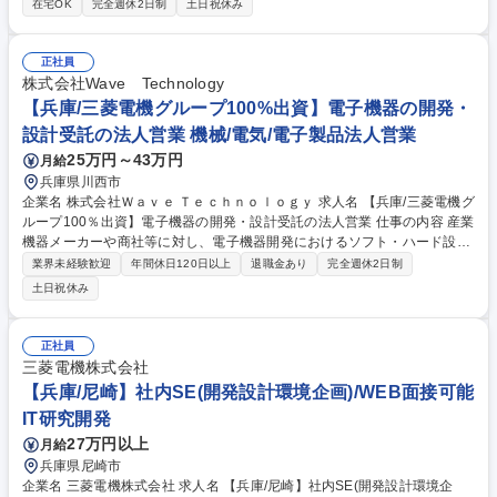
在宅OK
完全週休2日制
土日祝休み
性能部品の交換を計画、それを顧客へ提案・推奨提案ならびに受注後の工
事計画、調整、遂行に関わる取り纏め業務。【具体的には】（1）受注前
活動（2）見積資料作成、技術資料作成（3）工事計画（4）客先照会対応/
正社員
不具合対応などを担当。※主な出張先は担当エリアにより異なりますが、
株式会社Wave Technology
アジア、中東、米州のいずれかとなります。 募集職種 [神戸/海外納品発電
【兵庫/三菱電機グループ100%出資】電子機器の開発・
機の保守に関する計画/管理/技術とりまとめ]業績好調推移
設計受託の法人営業 機械/電気/電子製品法人営業
25万円～43万円
月給
兵庫県川西市
企業名 株式会社Ｗａｖｅ Ｔｅｃｈｎｏｌｏｇｙ 求人名 【兵庫/三菱電機グ
ループ100％出資】電子機器の開発・設計受託の法人営業 仕事の内容 産業
機器メーカーや商社等に対し、電子機器開発におけるソフト・ハード設計
や評価業務の受託提案営業をお任せします。Webからの新規反響4割、既
業界未経験歓迎
年間休日120日以上
退職金あり
完全週休2日制
存6割で、テレアポ・飛び込みは一切ありません。 ■顧客ニーズの深耕か
土日祝休み
ら課題抽出、技術部門と連携したソリューション提案、見積作成、受注ま
での一連のプロセスを主導 ■顧客データの分析および営業戦略の立案。担
当数は月20～30件程度 ■高周波・アナログ・デジタル回路、半導体、車載
正社員
機器など、幅広い先端技術領域に携わるため、単なるモノ売りではなく
三菱電機株式会社
「課題解決型」の技術営業として市場価値を高められます。個の裁量が大
【兵庫/尼崎】社内SE(開発設計環境企画)/WEB面接可能
きく、自らゴールへの道筋を立てて行動できます 募集職種 【兵庫/三菱電
IT研究開発
機グループ100％出資】電子機器の開発・設計受託の法人営業
27万円以上
月給
兵庫県尼崎市
企業名 三菱電機株式会社 求人名 【兵庫/尼崎】社内SE(開発設計環境企