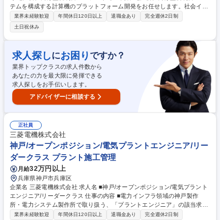
テムを構成する計算機のプラットフォーム開発をお任せします。社会イン
フラを支えるやりがいのある業務です。 ■電力会社向けシステムの専用OS
業界未経験歓迎
年間休日120日以上
退職金あり
完全週休2日制
開発（要件定義、詳細設計、コーディング、試験）■社内設計部署との要
土日祝休み
件調整、問合せ対応■適用済み機種の保守（故障解析、不具合解析・改修
等）■後継機開発（約3年計画） ※既存ソフトの維持開発案件が主で、開
発期間は1～2年程度です。入社後は即戦力としてサブリーダー的に製品開
求人探し
お困り
に
ですか？
発を牽引いただきます。OSカーネルやデバイスドライバ等、専門的な技
業界トップクラスの求人件数から
術を身につけられます。 募集職種 【神戸】SE/ソフトウェア開発(Linux/U
あなたの力を最大限に発揮できる
nix)/電力会社向け監視制御システム
求人探しをお手伝いします。
アドバイザーに相談する
正社員
三菱電機株式会社
神戸/オープンポジション/電気プラントエンジニア/リー
ダークラス プラント施工管理
32万円以上
月給
兵庫県神戸市兵庫区
企業名 三菱電機株式会社 求人名 ■神戸/オープンポジション/電気プラント
エンジニア/リーダークラス 仕事の内容 ■電力インフラ領域の神戸製作
所・電力システム製作所で取り扱う、「プラントエンジニア」の該当求人
にてリーダークラスにて幅広く検討させていただきます。 弊所の事業領域
業界未経験歓迎
年間休日120日以上
退職金あり
完全週休2日制