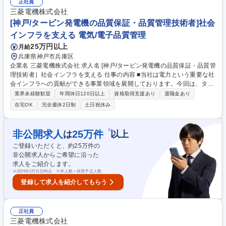
社指定で受注します。 【本ポジションのミッション】既存顧客との関係深
正社員
化と案件受注推進 国内有数の大手企業様との関係構築・顧客の業務におけ
三菱電機株式会社
る課題解決の為のシステム開発のご提案・商談を担っていただきます。 募
[神戸/タービン発電機の品質保証・品質管理技術者]社会
集職種 福岡【SI法人営業】プライム上場/平均残業16h/先進ICT技術活用ソ
インフラを支える 電気/電子品質管理
リューション
25万円以上
月給
兵庫県神戸市兵庫区
企業名 三菱電機株式会社 求人名 [神戸/タービン発電機の品質保証・品質管
理技術者］社会インフラを支える 仕事の内容 ■当社は電力という重要な社
会インフラへの貢献ができる事業領域を展開しております。今回は、ター
ビン発電機の品質保証・品質管理技術者の募集です。■国内・海外火力発
業界未経験歓迎
年間休日120日以上
資格取得支援あり
退職金あり
電プラント納めの発電機及びその補機の品質 保証を行う技術者として、製
在宅OK
完全週休2日制
土日祝休み
造工程全般における発電機及び構成部品の検査（外観検査、寸法検査、非
破壊検査等）、回転子振動調整、固定子固有値計測並びに、性能試験の計
画・実行・評価を担当。工場での顧客試験検査立会や、現地（顧客サイ
※
非公開求人
25
万件
は
以上
ト）での試運転調整及び、定期点検等を担っていただきます。※工事作業
ご登録いただくと、約
25
万件の
が発生した場合は、協力会社に依頼します。 募集職種 [神戸/タービン発電
非公開求人からご希望に沿った
機の品質保証・品質管理技術者］社会インフラを支える
求人をご紹介します。
※
2026年3月31日時点 ※求人数＝採用予定人数
登録して求人を紹介してもらう
正社員
三菱電機株式会社