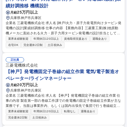
績好調推移 機構設計
25万円以上
月給
兵庫県神戸市兵庫区
企業名 三菱電機株式会社 求人名 [神戸/火力・原子力発電所向けタービン発
電機の設計]業績好調推移 仕事の内容 【業務内容】三菱重工業(株)他原動
機メーカに直結される火力・原子力用タービン発電機の設計担当として、
以下の業務を中心に行っていただく予定です。＜計画設計＞(1)見積設計業
業界未経験歓迎
年間休日120日以上
資格取得支援あり
退職金あり
務(受注前)：タービン発電機の電 気設計、見積りコスト計算、仕様書・設
在宅OK
完全週休2日制
土日祝休み
計図書の作成(2)拡販活動(受注前)：お客様への技術提案、仕様に関わる交
渉(3)詳細設計業務(受注後)：タービン発電機の機能設計(温度・振動・通
風・強度計算など)、お客様要求への対応と仕様書・設計図書への反映、
正社員
お客様との打合せ＜構造設計＞(1)生産設計業務(受注後)：タービン発電機
三菱電機株式会社
の構造設計、手配指示業務等(2)原価低減活動：新規メーカ開拓、VE活
【神戸】発電機固定子巻線の組立作業 電気/電子製造オ
動、材料費・構造検討等 募集職種 [神戸/火力・原子力発電所向けタービン
ペレーター/ラインマネージャー
発電機の設計]業績好調推移
20万円以上
月給
兵庫県神戸市兵庫区
企業名 三菱電機株式会社 求人名 【神戸】発電機固定子巻線の組立作業 仕
事の内容 製造第一部の巻線工作課での発電機の固定子巻線組立作業が主な
業務です。当面は事業所内、もしくは国内出張先で集団で行う巻線組立作
業をお任せいたします。 【■具体的には】◎絶縁テープの巻線 ◎固定子コ
業界未経験歓迎
年間休日120日以上
転勤なし
退職金あり
イルなど、発電機部品の組立 ◎結線部のろう付け ◎絶縁物の組立 ◎エポ
完全週休2日制
土日祝休み
キシ樹脂の塗布 ◎塗装 など。作業場所は神戸工場、もしくは発電機の納
入先の客先発電所。当面は神戸工場と国内出張先にて作業いただきます。