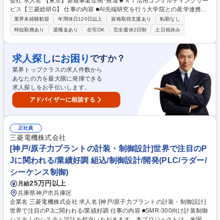
会社 求人名 【東京】新規事業企画･推進★ＡＩ活用コンサルティングサー
ビス【三菱総研G】 仕事の内容 ■AI先端研究を行う大学院との産学連携を
基盤に、自社サービスの企画・開発・事業化を推進する新設事業本部で、
業界未経験歓迎
年間休日120日以上
資格取得支援あり
転勤なし
サービス開発・企画から超大手クライアントへの営業まで幅広く一貫して
時短勤務あり
退職金あり
在宅OK
完全週休2日制
土日祝休み
ご担当いただきます。 ■新規サービスの企画検討、PoC設計、プロトタイ
プ開発 ■ビジネスモデル設計、収益化戦略立案 ■超大手顧客への業務効率
化コンサルティングとサービス提供 ■現場課題の抽出、サービスへのFBと
求人探し
お困り
に
ですか？
継続的改善 【仕事の魅力】研究、事業開発、クライアント現場が結びつく
業界トップクラスの求人件数から
環境で、「つくる」から「届ける」まで事業成長のサイクル全てに関わ
あなたの力を最大限に発揮できる
り、顧客様を含めた社内外と協業して未来の事業を共に創り上げることが
求人探しをお手伝いします。
できます。 募集職種 【東京】新規事業企画･推進★ＡＩ活用コンサルティ
ングサービス【三菱総研G】
アドバイザーに相談する
正社員
三菱電機株式会社
[神戸/原子力プラントの計装・制御設計]世界で注目のP
Jに関われる/業績好調 組込/制御設計/開発(PLC/ラダー/
シーケンス制御)
25万円以上
月給
兵庫県神戸市兵庫区
企業名 三菱電機株式会社 求人名 [神戸/原子力プラントの計装・制御設計]
世界で注目のPJに関われる/業績好調 仕事の内容 ■SMR-300向け計装制御
システムのシステム設計を担当いただきます。本プロジェクトは、米国 H