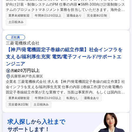
炉向け計装・制御システムのPM 仕事の内容 ■SMR-300向け計装制御シス
テムのプロジェクトマネジメント業務を担当していただきます。海外企業
との折衝や、長期かつ複雑な工程管理など、チャレンジングな環境でプロ
業界未経験歓迎
年間休日120日以上
退職金あり
完全週休2日制
ジェクトを推進していただきます。 【■具体的には】◎顧客要求の分析・
土日祝休み
整理◎顧客との折衝（スケジュール調整、仕様確認、契約関連対応）◎海
外企業（米国関連会社・関連メーカー）との仕様打ち合わせ・情報共有
（英語使用）◎関係部署や協力会社を含めた仕様・工程の最適化◎大規模
正社員
プロジェクト特有の複雑なスケジュール管理とアクションアイテムの定義
三菱電機株式会社
◎プロジェクト進捗・コスト管理および課題解決の推進◎必要に応じた報
【神戸/発電機固定子巻線の組立作業】社会インフラを
告書・資料作成 募集職種 【神戸】原子力プラント/小型モジュール炉向け
支える/福利厚生充実 電気/電子フィールド/サポートエ
計装・制御システムのPM
ンジニア
20万円以上
月給
兵庫県神戸市兵庫区
企業名 三菱電機株式会社 求人名 【神戸/発電機固定子巻線の組立作業】社
会インフラを支える/福利厚生充実 仕事の内容 □巻線工作課での発電機の
固定子巻線組立作業が主な業務です。当面は事業所内、もしくは国内出張
先で集団で行う巻線組立作業の一員として従事いただきます。 【具体的に
業界未経験歓迎
年間休日120日以上
転勤なし
退職金あり
は】■絶縁テープの巻線 ■固定子コイルなど、発電機部品の組立 ■結線部の
完全週休2日制
土日祝休み
ろう付け ■絶縁物の組立 ■エポキシ樹脂の塗布 ■塗装 など。作業場所は神
戸工場、もしくは発電機の納入先の客先発電所。当面は神戸工場と国内出
張先にて作業いただきます。ほとんどのメンバーが未経験からのスター
求人探し
入社まで
から
ト。作業要領書を読みつつ、主にOJTによりベテランの方と一緒に作業し
サポートします！
ながら、作業を覚えていただきます。 募集職種 【神戸/発電機固定子巻線