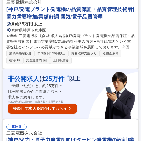
客サイト）での試運転調整及び、定期点検等を担っていただきます。【業
三菱電機株式会社
務の魅力】タービン発電機（全長約10m）という大きな電気機械の製造に
[神戸/発電プラント発電機の品質保証・品質管理技術者]
携わることができ、社会インフラを支えるやりがい有 募集職種 [神戸/発電
電力需要増加/業績好調 電気/電子品質管理
プラント発電機の品質保証・品質管理技術者］電力需要増加/業績好調
25万円以上
月給
兵庫県神戸市兵庫区
企業名 三菱電機株式会社 求人名 [神戸/発電プラント発電機の品質保証・品
質管理技術者］電力需要増加/業績好調 仕事の内容 ■当社は電力という重
要な社会インフラへの貢献ができる事業領域を展開しております。今回
は、タービン発電機の品質保証・品質管理技術者の募集です。■国内・海
業界未経験歓迎
年間休日120日以上
資格取得支援あり
退職金あり
外火力発電プラント納めの発電機及びその補機の品質 保証を行う技術者と
在宅OK
完全週休2日制
土日祝休み
して、製造工程全般における発電機及び構成部品の検査（外観検査、寸法
検査、非破壊検査等）、回転子振動調整、固定子固有値計測並びに、性能
試験の計画・実行・評価を担当。工場での顧客試験検査立会や、現地（顧
※
非公開求人
25
万件
は
以上
客サイト）での試運転調整及び、定期点検等を担っていただきます。【業
ご登録いただくと、約
25
万件の
務の魅力】タービン発電機（全長約10m）という大きな電気機械の製造に
非公開求人からご希望に沿った
携わることができ、社会インフラを支えるやりがい有 募集職種 [神戸/発電
求人をご紹介します。
プラント発電機の品質保証・品質管理技術者］電力需要増加/業績好調
※
2026年3月31日時点 ※求人数＝採用予定人数
登録して求人を紹介してもらう
正社員
三菱電機株式会社
[神戸/火力・原子力発電所向けタービン発電機の設計]業