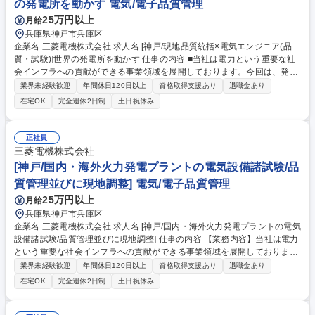
の発電所を動かす 電気/電子品質管理
25万円以上
月給
兵庫県神戸市兵庫区
企業名 三菱電機株式会社 求人名 [神戸/現地品質統括×電気エンジニア(品
質・試験)]世界の発電所を動かす 仕事の内容 ■当社は電力という重要な社
会インフラへの貢献ができる事業領域を展開しております。今回は、発電
機や電気品の現地とりまとめを通じた品質管理及び、現地調整を担当いた
業界未経験歓迎
年間休日120日以上
資格取得支援あり
退職金あり
だきます。 【具体的には】タービン発電機や、安全・安定稼働を支える制
在宅OK
完全週休2日制
土日祝休み
御盤等の電気品の試験・調整を担当します。・現地調整：発電所建設現場
で、自部門製品だけでなく他社製品や社外調達品も含めた総合試験を実
施・統括。・折衝・調整：社内外の関係者と連携し、発電所全体が円滑に
正社員
稼働するよう現地代表として調整・交渉。※工事作業が発生した場合は、
三菱電機株式会社
協力会社に依頼します。 募集職種 [神戸/現地品質統括×電気エンジニア(品
[神戸/国内・海外火力発電プラントの電気設備諸試験/品
質・試験)]世界の発電所を動かす
質管理並びに現地調整] 電気/電子品質管理
25万円以上
月給
兵庫県神戸市兵庫区
企業名 三菱電機株式会社 求人名 [神戸/国内・海外火力発電プラントの電気
設備諸試験/品質管理並びに現地調整] 仕事の内容 【業務内容】当社は電力
という重要な社会インフラへの貢献ができる事業領域を展開しておりま
す。今回は、発電機や電気品の現地とりまとめを通じた品質管理及び、現
業界未経験歓迎
年間休日120日以上
資格取得支援あり
退職金あり
地調整を担当いただきます。 【具体的には】タービン発電機や、安全・安
在宅OK
完全週休2日制
土日祝休み
定稼働を支える制御盤等の電気品の試験・調整を担当します。・現地調
整：発電所建設現場で、自部門製品だけでなく他社製品や社外調達品も含