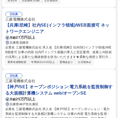
在宅OK
完全週休2日制
土日祝休み
デルによる検証、研究所との共同開発 (2)ラインナップ開発：機種戦略の
策定、標準機の基本設計、電気設計、機能設計(3)技術検証：タービン発電
機の検証計画、および結果の評価＜構造企画＞(1)構造企画：タービン発電
正社員
機の新構造・工法開発、全体構造計画、各部品の計画図作成、ラインナッ
三菱電機株式会社
プ化検討(2)原価企画：開発機種の目標原価設定、原価管理、新規メーカ開
【兵庫/尼崎】社内SE(インフラ領域)/WEB面接可 ネッ
拓、VE活動等 募集職種 [神戸/タービン発電機の開発]新しい要素技術の開
トワークエンジニア
発/柔軟な働き方が可能
27万円以上
月給
兵庫県尼崎市
企業名 三菱電機株式会社 求人名 【兵庫/尼崎】社内SE(インフラ領域)/WE
B面接可 仕事の内容 社内ITインフラ基盤の導入と安定運用、改善とAI技術
の活用による新たな価値創造を担当いただきます★柔軟な発想と実行力を
持ち、成長を共に牽引していただける方をお待ちしております。 【具体的
業界未経験歓迎
年間休日120日以上
退職金あり
土日祝休み
には】 ■社内の各種ITインフラの導入計画 ■既設のITインフラの保守・維
持管理 ■防衛事業での情報セキュリティ基準に基づくITインフラの導入、
運用 ■ISMSやITGC等の各種監査対応 など 募集職種 【兵庫/尼崎】社内SE
正社員
(インフラ領域)/WEB面接可
三菱電機株式会社
【神戸/SE】オープンポジション:電力系統を監視制御す
る大規模計算機システム web/オープンSE
25万円以上
月給
兵庫県神戸市兵庫区
企業名 三菱電機株式会社 求人名 【神戸/SE】オープンポジション：電力
系統を監視制御する大規模計算機システム 仕事の内容 電力系統を監視・