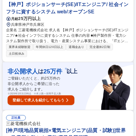
【神戸】ポジションサーチ(SE)/ITエンジニア/ 社会イン
フラに資するシステム web/オープンSE
25万円以上
月給
兵庫県神戸市兵庫区
企業名 三菱電機株式会社 求人名 【神戸】ポジションサーチ(SE)/ITエンジ
ニア/★社会インフラに資するシステム 仕事の内容 ■神戸製作所・電力シ
ステム製作所で取り扱う、電力・産業システム事業における、「ITエンジ
ニア」該当求人にて幅広く検討させていただきます。弊所の事業領域全般
業界未経験歓迎
年間休日120日以上
退職金あり
完全週休2日制
に興味をお持ちの方、ITエンジニアとして幅広い ポジションでの選考を希
土日祝休み
望される方につきましては、こちらにエントリーください。ご登録いただ
いた情報を拝見し、神戸製作所・電力システム製作所にてご検討させて頂
きます。※書類選考合格の場合は選考合格の連絡に合わせて選考ポジショ
※
非公開求人
25
万件
は
以上
ンのご連絡をさせていただきます。 ●本求人は顧客向けのシステム開発ポ
ご登録いただくと、約
25
万件の
ジションです。 ●対象領域は鉄道事業者向け、河川ダムなどの公共事業向
非公開求人からご希望に沿った
け、電力事業者向け等になります。 募集職種 【神戸】ポジションサーチ
求人をご紹介します。
(SE)/ITエンジニア/★社会インフラに資するシステム
※
2026年3月31日時点 ※求人数＝採用予定人数
登録して求人を紹介してもらう
正社員
三菱電機株式会社
[神戸/現地品質統括×電気エンジニア(品質・試験)]世界