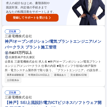
の組立作業】社会インフラを支える/福利厚生充実
求人の紹介をはじめ、書類添削や
面談対策、内定後の手続きまで
あなたの転職活動をサポートします。
登録してサポートを受ける
正社員
三菱電機株式会社
神戸/オープンポジション/電気プラントエンジニア/メン
バークラス プラント施工管理
25万円以上
月給
兵庫県神戸市兵庫区
企業名 三菱電機株式会社 求人名 ■神戸/オープンポジション/電気プラント
エンジニア/メンバークラス 仕事の内容 ■電力インフラ領域の神戸製作
所・電力システム製作所で取り扱う、「プラントエンジニア」の該当求人
にてメンバークラスにて幅広く検討させていただきます。 弊所の事業領域
業界未経験歓迎
年間休日120日以上
退職金あり
完全週休2日制
全般に興味をお持ちの方、プラントエンジニアとして幅広いポジションで
土日祝休み
の選考を希望される方につきましては、こちらにエントリーください。ご
登録いただいた情報を拝見し、神戸製作所・電力システム製作所にてご検
討させて頂きます。※書類選考合格の場合は選考合格の連絡に合わせて選
正社員
考ポジションのご連絡をさせていただきます。 募集職種 ■神戸/オープン
三菱電機株式会社
ポジション/電気プラントエンジニア/メンバークラス
【神戸】SE/上流設計/電力ICTビジネス/ソフトウェア開