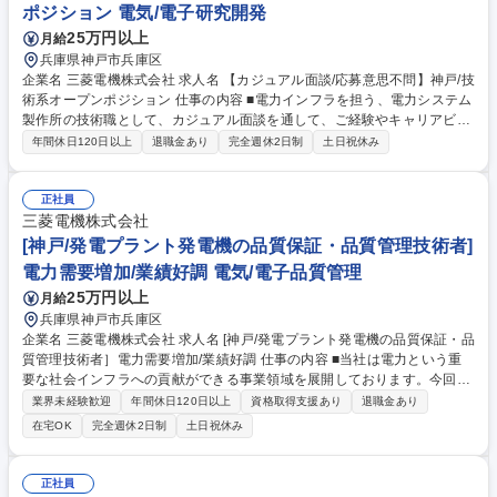
ポジション 電気/電子研究開発
25万円以上
月給
兵庫県神戸市兵庫区
企業名 三菱電機株式会社 求人名 【カジュアル面談/応募意思不問】神戸/技
術系オープンポジション 仕事の内容 ■電力インフラを担う、電力システム
製作所の技術職として、カジュアル面談を通して、ご経験やキャリアビジ
ョンに合わせて最適な施工管理ポジションをご案内し、本選考に進んで頂
年間休日120日以上
退職金あり
完全週休2日制
土日祝休み
きます。 ■研究開発：水素/アンモニアを利用するエネルギー変換装置■シ
ーケンス設計：原子力発電所向け電気・計装制御システム■ハードウエア
開発：制御装置、入出力モジュール■計画/設計/見積/受注前活動：水力発
正社員
電向け制御システム■火力・原子力発電所向けタービン発電機の計画・構
三菱電機株式会社
造設計者■水車発電機の予防保全技術者■大型発電機製造の生産技術スタッ
[神戸/発電プラント発電機の品質保証・品質管理技術者]
フ■ハードウエア開発：制御装置、入出力モジュール等 募集職種 【カジュ
電力需要増加/業績好調 電気/電子品質管理
アル面談/応募意思不問】神戸/技術系オープンポジション
25万円以上
月給
兵庫県神戸市兵庫区
企業名 三菱電機株式会社 求人名 [神戸/発電プラント発電機の品質保証・品
質管理技術者］電力需要増加/業績好調 仕事の内容 ■当社は電力という重
要な社会インフラへの貢献ができる事業領域を展開しております。今回
は、タービン発電機の品質保証・品質管理技術者の募集です。■国内・海
業界未経験歓迎
年間休日120日以上
資格取得支援あり
退職金あり
外火力発電プラント納めの発電機及びその補機の品質 保証を行う技術者と
在宅OK
完全週休2日制
土日祝休み
して、製造工程全般における発電機及び構成部品の検査（外観検査、寸法
検査、非破壊検査等）、回転子振動調整、固定子固有値計測並びに、性能
試験の計画・実行・評価を担当。工場での顧客試験検査立会や、現地（顧
正社員