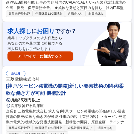
画)/WEB面接可能 仕事の内容 社内のCADやCAEといった製品設計環境の
企画・開発・保守業務全般。 ★柔軟な発想と実行力を持ち、社内IT基盤の
安定運用と改善、DX推進による業務効率化、AI技術の活用による新たな
業界未経験歓迎
年間休日120日以上
退職金あり
土日祝休み
価値創造を担当いただきます。 【具体的には】 ■電気系(主に回路。基
板・配線も含む)CAD/CAE利用環境の企画・構築・保守■電気系CADデー
タ管理システム(EDM:Engineering Data Management)の導入■CADデー
求人探し
お困り
に
ですか？
タ活用による設計・製造業務改善の企画・推進 【使用言語、環境、ツー
業界トップクラスの求人件数から
ル】・Siemens Xpedition Designer ・Siemens Xpedition EDMなど 募集
あなたの力を最大限に発揮できる
職種 【兵庫/尼崎】社内SE(開発設計環境企画)/WEB面接可能
求人探しをお手伝いします。
アドバイザーに相談する
正社員
三菱電機株式会社
[神戸/タービン発電機の開発]新しい要素技術の開発/柔
軟な働き方が可能 機構設計
25万円以上
月給
兵庫県神戸市兵庫区
企業名 三菱電機株式会社 求人名 [神戸/タービン発電機の開発]新しい要素
技術の開発/柔軟な働き方が可能 仕事の内容 【業務内容】・タービン発電
機の電気的/機械的な要素技術開発・新構造の開発、原価企画・ラインナッ
プ開発、技術検証などをお任せします。≪具体的には≫＜開発設計＞(1)要
業界未経験歓迎
年間休日120日以上
資格取得支援あり
退職金あり
素技術開発：タービン発電機の電気的・ 機械的な技術課題の検討、要素モ