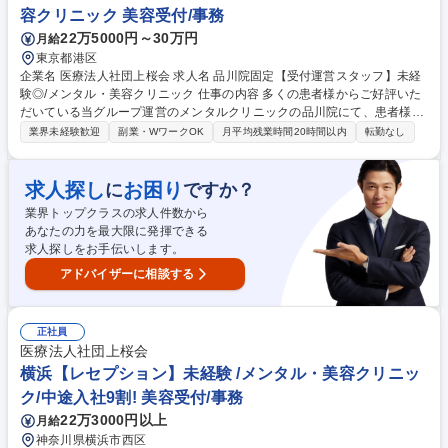
などあなたの希望に応じてさまざまなキャリアの道に進むことができます
容クリニック 美容受付/事務
◎ 募集職種 渋谷院固定【受付運営スタッフ】未経験◎/メンタル・美容ク
22万5000円～30万円
月給
リニック
東京都港区
企業名 医療法人社団上桜会 求人名 品川院固定【受付運営スタッフ】未経
験◎/メンタル・美容クリニック 仕事の内容 多くの患者様からご好評いた
だいている当グループ運営のメンタルクリニックの品川院にて、患者様の
受付や問診、診察補助、精算等をお任せします。 【詳細】■問診業務(来院
業界未経験歓迎
副業・WワークOK
月平均残業時間20時間以内
転勤なし
時の患者さまの受付・電話対応・予約確認、カルテ作成の事務業務)■会計
業務(処方せんのお渡し、各種書類の説明、次回の予約対応)■秘書業務(医
師のサポート、診察室にて会話内容の記録)【キャリアパス】一定の経験
求人探し
お困り
に
ですか？
やスキルが身についてきたら、クリニックの事務長やメンバーの育成、資
業界トップクラスの求人件数から
格を取ってカウンセリング業務にあたるなどあなたの希望に応じてさまざ
あなたの力を最大限に発揮できる
まなキャリアの道に進むことができます◎ 募集職種 品川院固定【受付運
求人探しをお手伝いします。
営スタッフ】未経験◎/メンタル・美容クリニック
アドバイザーに相談する
正社員
医療法人社団上桜会
横浜【レセプション】未経験 /メンタル・美容クリニッ
ク/中途入社9割! 美容受付/事務
22万3000円以上
月給
神奈川県横浜市西区