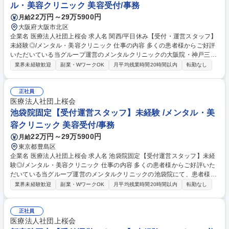
ル・美容クリニック 美容受付/事務
22万円～29万5900円
月給
大阪府大阪市北区
企業名 医療法人社団上桜会 求人名 関西/平日休み【受付・運営スタッフ】
未経験◎/メンタル・美容クリニック 仕事の内容 多くの患者様からご好評
いただいている当グループ運営のメンタルクリニックの大阪院・神戸三ノ
宮院にて、患者様の受付や問診、診察補助、精算等をお任せします。※平
業界未経験歓迎
副業・WワークOK
月平均残業時間20時間以内
転勤なし
日2日休み(土日勤務必須)の募集です。 【詳細】■患者様への受付、予約確
認をする業務■検査案内、データ入力をする問診業務■診察の補助をする秘
書業務■処方箋書類のお渡し、精算をする会計業務など【キャリア】研修
正社員
後は、会計事務/診療補助/問診事務をそれぞれ経験して頂き、ご希望に合
医療法人社団上桜会
わせて、いずれかのスペシャリストになること可能◎クリニックの事務長
池袋院固定【受付運営スタッフ】未経験 /メンタル・美
やメンバー育成、資格取得しカウンセリング業務にあたる等、様々なキャ
容クリニック 美容受付/事務
リアの道に進むことも可能です◎ 募集職種 関西/平日休み【受付・運営ス
22万円～29万5900円
月給
タッフ】未経験◎/メンタル・美容クリニック
東京都豊島区
企業名 医療法人社団上桜会 求人名 池袋院固定【受付運営スタッフ】未経
験◎/メンタル・美容クリニック 仕事の内容 多くの患者様からご好評いた
だいている当グループ運営のメンタルクリニックの池袋院にて、患者様の
受付や問診、診察補助、精算等をお任せします。 【詳細】■問診業務(来院
業界未経験歓迎
副業・WワークOK
月平均残業時間20時間以内
転勤なし
時の患者さまの受付・電話対応・予約確認、カルテ作成の事務業務)■会計
業務(処方せんのお渡し、各種書類の説明、次回の予約対応)■秘書業務(医
師のサポート、診察室にて会話内容の記録)【キャリアパス】一定の経験
正社員
やスキルが身についてきたら、クリニックの事務長やメンバーの育成、資
医療法人社団上桜会