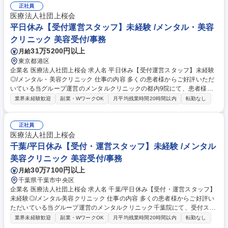
種書類の説明、次回の予約対応)■秘書業務(医師のサポート、診察室にて会
正社員
話内容の記録)【キャリアパス】一定の経験やスキルが身についてきた
医療法人社団上桜会
ら、クリニックの事務長やメンバーの育成、資格を取ってカウンセリング
平日休み【受付運営スタッフ】未経験 /メンタル・美容
業務にあたるなどあなたの希望に応じてさまざまなキャリアの道に進むこ
クリニック 美容受付/事務
とができます◎ 募集職種 立川院固定【受付運営スタッフ】未経験◎/メン
31万5200円以上
月給
タル・美容クリニック
東京都港区
企業名 医療法人社団上桜会 求人名 平日休み【受付運営スタッフ】未経験
◎/メンタル・美容クリニック 仕事の内容 多くの患者様からご好評いただ
いている当グループ運営のメンタルクリニックの都内9院にて、患者様の
受付や問診、診察補助、精算等をお任せします。 【詳細】■問診業務(来院
業界未経験歓迎
副業・WワークOK
月平均残業時間20時間以内
転勤なし
時の患者さまの受付・電話対応・予約確認、カルテ作成の事務業務)■会計
業務(処方せんのお渡し、各種書類の説明、次回の予約対応)■秘書業務(医
師のサポート、診察室にて会話内容の記録)【キャリアパス】一定の経験
正社員
やスキルが身についてきたら、クリニックの事務長やメンバーの育成、資
医療法人社団上桜会
格を取ってカウンセリング業務にあたるなどあなたの希望に応じてさまざ
千葉/平日休み【受付・運営スタッフ】未経験 /メンタル
まなキャリアの道に進むことができます◎ 募集職種 平日休み【受付運営
美容クリニック 美容受付/事務
スタッフ】未経験◎/メンタル・美容クリニック
30万7100円以上
月給
千葉県千葉市中央区
企業名 医療法人社団上桜会 求人名 千葉/平日休み【受付・運営スタッフ】
未経験◎/メンタル美容クリニック 仕事の内容 多くの患者様からご好評い
ただいている当グループ運営のメンタルクリニック千葉院にて、受付スタ
ッフとして患者様の受付や問診、診察補助、精算などを行っていただきま
業界未経験歓迎
副業・WワークOK
月平均残業時間20時間以内
転勤なし
す。 【詳細】■患者様への受付、予約確認をする業務■検査案内、データ