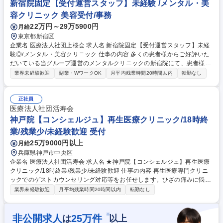
格を取ってカウンセリング業務にあたるなどあなたの希望に応じてさまざ
新宿院固定【受付運営スタッフ】未経験 /メンタル・美
まなキャリアの道に進むことができます◎ 募集職種 池袋院固定【受付運
容クリニック 美容受付/事務
営スタッフ】未経験◎/メンタル・美容クリニック
22万円～29万5900円
月給
東京都新宿区
企業名 医療法人社団上桜会 求人名 新宿院固定【受付運営スタッフ】未経
験◎/メンタル・美容クリニック 仕事の内容 多くの患者様からご好評いた
だいている当グループ運営のメンタルクリニックの新宿院にて、患者様の
受付や問診、診察補助、精算等をお任せします。 【詳細】■問診業務(来院
業界未経験歓迎
副業・WワークOK
月平均残業時間20時間以内
転勤なし
時の患者さまの受付・電話対応・予約確認、カルテ作成の事務業務)■会計
業務(処方せんのお渡し、各種書類の説明、次回の予約対応)■秘書業務(医
師のサポート、診察室にて会話内容の記録)【キャリアパス】一定の経験
正社員
やスキルが身についてきたら、クリニックの事務長やメンバーの育成、資
医療法人社団活寿会
格を取ってカウンセリング業務にあたるなどあなたの希望に応じてさまざ
神戸院【コンシェルジュ】再生医療クリニック/18時終
まなキャリアの道に進むことができます◎ 募集職種 新宿院固定【受付運
業/残業少/未経験歓迎 受付
営スタッフ】未経験◎/メンタル・美容クリニック
25万9000円以上
月給
兵庫県神戸市中央区
企業名 医療法人社団活寿会 求人名 ★神戸院【コンシェルジュ】再生医療
クリニック/18時終業/残業少/未経験歓迎 仕事の内容 再生医療専門クリニ
ックでのゲストカウンセリング対応等をお任せします。ひざの痛みに悩む
ゲストの不安を取り除き、これからの人生を豊かにするサポートを行いま
業界未経験歓迎
月平均残業時間20時間以内
転勤なし
す。完全予約制で残業も少なく働きやすい環境です。 【具体的には】ゲス
トカウンセリング対応、電話・メール問い合わせ対応、日報作成、会計業
務、データ管理、その他クリニック運営に関わる業務を担当していただき
※
非公開求人
25
万件
は
以上