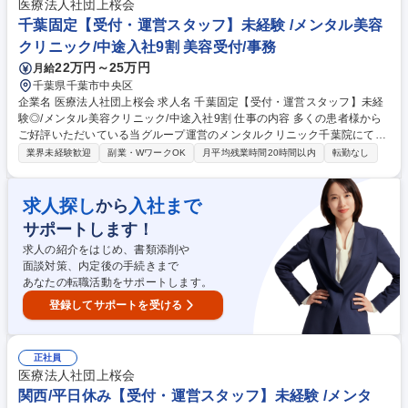
験やスキルが身についてきたら、クリニックの事務長やメンバーの育成、
医療法人社団上桜会
資格を取ってカウンセリング業務にあたるなどあなたの希望に応じてさま
千葉固定【受付・運営スタッフ】未経験 /メンタル美容
ざまなキャリアの道に進むことができます◎ 募集職種 秋葉原院固定【受
クリニック/中途入社9割 美容受付/事務
付運営スタッフ】未経験◎/メンタル・美容クリニック
22万円～25万円
月給
千葉県千葉市中央区
企業名 医療法人社団上桜会 求人名 千葉固定【受付・運営スタッフ】未経
験◎/メンタル美容クリニック/中途入社9割 仕事の内容 多くの患者様から
ご好評いただいている当グループ運営のメンタルクリニック千葉院にて、
受付スタッフとして患者様の受付や問診、診察補助、精算などを行ってい
業界未経験歓迎
副業・WワークOK
月平均残業時間20時間以内
転勤なし
ただきます。 【詳細】■患者様への受付、予約確認をする業務■検査案
内、データ入力をする問診業務■診察の補助をする秘書業務■処方箋書類の
お渡し、精算をする会計業務など【キャリア】研修後は、会計事務/診療補
求人探し
入社まで
から
助/問診事務をそれぞれ経験して頂き、ご希望に合わせて、いずれかのスペ
サポートします！
シャリストになること可能◎クリニックの事務長やメンバー育成、資格取
得しカウンセリング業務にあたる等、様々なキャリアの道に進むことも可
求人の紹介をはじめ、書類添削や
能です◎ 募集職種 千葉固定【受付・運営スタッフ】未経験◎/メンタル美
面談対策、内定後の手続きまで
容クリニック/中途入社9割
あなたの転職活動をサポートします。
登録してサポートを受ける
正社員
医療法人社団上桜会
関西/平日休み【受付・運営スタッフ】未経験 /メンタ