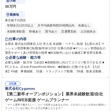
月給
38万円
勤務地
東京都千代田区
年間休日120日以上
月平均残業時間20時間以内
転勤なし
未経験者歓迎
研修あり
賞与あり
交通費支給
土日祝休み
仕事の内容
企業名 株式会社関東合人社 求人名 未経験・ベテラン歓迎【お茶の水】マ
ンション管理事務◎転勤無/年休123日 仕事の内容 ■マンション管理組合の
運営サポート及び管理員の指導 ■担当物件における修繕工事等受注業務 ■
事務所内での事務業務等 ★異業界からの転職者が多数活躍しています
必要な経験・能力等
【年収補足】532万円 ＋別途インセンティヴで平均約100万円/年（昨年度
必要な経験・能力等 【必須】■資格取得に向けてコツコツ努力できる方 ■
実績） ＋管理業務主任者資格手当50,000円/月 ★親会社である株式会社合
PCスキル（Excel,PowerPoint,Word） ■積極的に行動できる方 【入社
人社計画研究所社のグループ会社として、質の高いサービスと適性価格を
者】49歳：事務経験、32歳：ドラッグストア勤務、 58歳：飲食店勤務
武器に約20年受託戸数増加中です。https://www.gojin.co.jp/abt/abt_3.html
等：中途採用の9割が未経験者！ 【資格取得支援】■メンター制度■社内模
募集職種 未経験・ベテラン歓迎【お茶の水】マンション管理事務◎転勤
試や研修制度など充実！ ＊未資格者の8割以上が入社2年以内に資格を取
無/年休123日
正社員
得出来ております！ 【魅力】■フレックス制度、未経験からでも下限年収
株式会社Cygames
を一律支給！ ■管理業務主任者資格取得後には50,000円/月の手当あり！
学歴・資格 学歴：大学院 大学 高専 短大 専修学校 高校 語学力： 資格：第
【第二新卒オープンポジション】業界未経験歓迎/自社
一種運転免許普通自動車
ゲーム/WEB面接 ゲームプランナー
「ゲーム業界で働きたい！」という気持ちはあるものの、どのポジションが自分の適性に
マッチしているか悩んでいる方が対象となります！