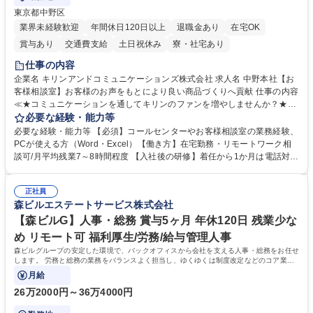
東京都中野区
業界未経験歓迎
年間休日120日以上
退職金あり
在宅OK
賞与あり
交通費支給
土日祝休み
寮・社宅あり
仕事の内容
企業名 キリンアンドコミュニケーションズ株式会社 求人名 中野本社【お
客様相談室】お客様のお声をもとにより良い商品づくりへ貢献 仕事の内容
≪★コミュニケーションを通してキリンのファンを増やしませんか？★≫
お客様のお声をより良い商品づくりに活かしていく上で、窓口となるお客
必要な経験・能力等
様相談室でのお仕事です。 日々お客様からいただくキリングループへのご
必要な経験・能力等 【必須】コールセンターやお客様相談室の業務経験、
意見を、企業活動に活かしています。お客様からの声に迅速かつ誠意をも
PCが使える方（Word・Excel）【働き方】在宅勤務・リモートワーク相
って対応、情報提供するとともにグループ内活動に反映しています。 【具
談可/月平均残業7～8時間程度 【入社後の研修】着任から1か月は電話対応
体的には】電話応対、メール、お手紙対応、ご指摘品調査報告書作成、有
のOJTを中心に実施し、電話対応に慣れた段階でメール・手紙のOJTを実
人チャットボット対応など。 【1日の対応件数】■電話：月間一人当たり
施する予定です。独り立ち以降もしっかりフォローする体制を整えていま
平均100件前後■メール・手紙：同上40件前後 募集職種 中野本社【お客様
正社員
すのでご安心ください。 【当社について】キリングループの広報機能を担
森ビルエステートサービス株式会社
相談室】お客様のお声をもとにより良い商品づくりへ貢献
う会社として、お客様との出会いを大切にし、磨き上げたホスピタリティ
を込めてコミュニケーションをとりながら広報関連業務を行っておりま
【森ビルG】人事・総務 賞与5ヶ月 年休120日 残業少な
す。 学歴・資格 学歴：大学院 大学 高専 短大 専修学校 高校 語学力： 資
め リモート可 福利厚生/労務/給与管理人事
格：
森ビルグループの安定した環境で、バックオフィスから会社を支える人事・総務をお任せ
します。 労務と総務の業務をバランスよく担当し、ゆくゆくは制度改定などのコア業務
にも挑戦できる、やりがいある環境です。
月給
26万2000円～36万4000円