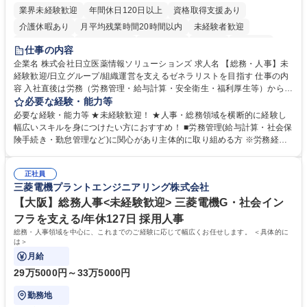
業界未経験歓迎
年間休日120日以上
資格取得支援あり
介護休暇あり
月平均残業時間20時間以内
未経験者歓迎
住宅手当あり
時短勤務あり
退職金あり
在宅OK
賞与あり
仕事の内容
育休あり
完全週休2日制
交通費支給
土日祝休み
寮・社宅あり
企業名 株式会社日立医薬情報ソリューションズ 求人名 【総務・人事】未
経験歓迎/日立グループ/組織運営を支えるゼネラリストを目指す 仕事の内
容 入社直後は労務（労務管理・給与計算・安全衛生・福利厚生等）からお
任せいたします。将来は総務・採用・教育業務へ守備範囲を広げ、組織運
必要な経験・能力等
営を支えるゼネラリストをめざせます。 ・初期業務：労働時間管理、給与
必要な経験・能力等 ★未経験歓迎！ ★人事・総務領域を横断的に経験し
計算、社会保険対応、福利厚生管理、安全衛生、健康経営推進等をお任せ
幅広いスキルを身につけたい方におすすめ！ ■労務管理(給与計算・社会保
します。ご経験に応じて、休職者管理など、幅広く経験を積んでいただき
険手続き・勤怠管理など)に関心があり主体的に取り組める方 ※労務経験
ます。 ・将来的な広がり：総務・採用・教育・税務対応・経営企画等。
者は早期にご活躍いただけます。 ■チームで仕事を推進できる方■将来は
★メンバーがマンツーマンで丁寧に教えるため、ご経験が浅くても安心！
マネジメント職として活躍したい 【尚可】■人事、労務、採用、教育業務
幅広く経験を積みたい意欲がある方に最適な環境です。 募集職種 【総
正社員
のご経験 ■労務管理（給与計算・社会保険手続き・勤怠管理など）の経験
三菱電機プラントエンジニアリング株式会社
務・人事】未経験歓迎/日立グループ/組織運営を支えるゼネラリストを目
■衛生管理者の資格をお持ちの方 学歴・資格 学歴：大学院 大学 高専 短大
指す
専修学校 高校 語学力： 資格：
【大阪】総務人事<未経験歓迎> 三菱電機G・社会イン
フラを支える/年休127日 採用人事
総務・人事領域を中心に、これまでのご経験に応じて幅広くお任せします。 ＜具体的に
は＞
月給
29万5000円～33万5000円
勤務地