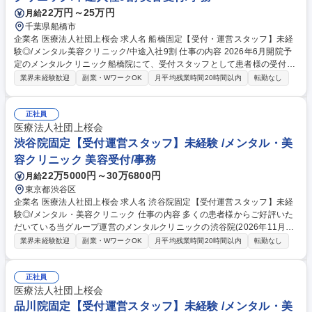
キャリアの道に進むことも可能です◎ 募集職種 【受付スタッフ/医療事
22万円～25万円
月給
務】未経験◎/メンタル・美容クリニック/中途入社9割！
千葉県船橋市
企業名 医療法人社団上桜会 求人名 船橋固定【受付・運営スタッフ】未経
験◎/メンタル美容クリニック/中途入社9割 仕事の内容 2026年6月開院予
定のメンタルクリニック船橋院にて、受付スタッフとして患者様の受付や
問診、診察補助、精算などを行っていただきます。 【詳細】■患者様への
業界未経験歓迎
副業・WワークOK
月平均残業時間20時間以内
転勤なし
受付、予約確認をする業務■検査案内、データ入力をする問診業務■診察の
補助をする秘書業務■処方箋書類のお渡し、精算をする会計業務など【キ
ャリア】研修後は、会計事務/診療補助/問診事務をそれぞれ経験して頂
正社員
き、ご希望に合わせて、いずれかのスペシャリストになること可能◎クリ
医療法人社団上桜会
ニックの事務長やメンバー育成、資格取得しカウンセリング業務にあたる
渋谷院固定【受付運営スタッフ】未経験 /メンタル・美
等、様々なキャリアの道に進むことも可能です◎ 募集職種 船橋固定【受
容クリニック 美容受付/事務
付・運営スタッフ】未経験◎/メンタル美容クリニック/中途入社9割
22万5000円～30万6800円
月給
東京都渋谷区
企業名 医療法人社団上桜会 求人名 渋谷院固定【受付運営スタッフ】未経
験◎/メンタル・美容クリニック 仕事の内容 多くの患者様からご好評いた
だいている当グループ運営のメンタルクリニックの渋谷院(2026年11月リ
ニューアルOPEN)にて、患者様の受付や問診、診察補助、精算等をお任せ
業界未経験歓迎
副業・WワークOK
月平均残業時間20時間以内
転勤なし
します。 【詳細】■問診業務(来院時の患者さまの受付・電話対応・予約確
認、カルテ作成の事務業務)■会計業務(処方せんのお渡し、各種書類の説
明、次回の予約対応)■秘書業務(医師のサポート、診察室にて会話内容の記
正社員
録)【キャリアパス】一定の経験やスキルが身についてきたら、クリニッ
医療法人社団上桜会
クの事務長やメンバーの育成、資格を取ってカウンセリング業務にあたる
品川院固定【受付運営スタッフ】未経験 /メンタル・美