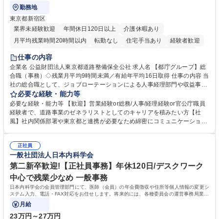
勤務地
東京都新宿区
業界未経験歓迎
年間休日120日以上
介護休暇あり
月平均残業時間20時間以内
転勤なし
住宅手当あり
経験者歓迎
研修あり
退職金あり
賞与あり
完全週休2日制
交通費支給
仕事の内容
駅近5分以内
資格取得手当あり
食事補助あり
企業名 公益財団法人東京都道路整備保全公社 求人名 【都庁グループ】総
合職（事務）◇残業月平均9時間未満／有給年平均16日取得 仕事の内容 当
社の総合職として、ジョブローテーションによる人事経理部門や収益事業
等のフロント部門の部署等幅広い部署での業務をお任せいたします。研修
必要な経験・能力等
制度やキャリア支援が充実しております！ ※下記業務詳細 【業務詳細】■
必要な経験・能力等 【歓迎】営業経験or総務/人事/経理経験or官公庁職員
管理部門：広報、人事、経理など当公社の運営に係る管理業務 ■収益部
経験者で、道路事業のゼネラリストとしてのキャリアを積みたい方【社
門：駐車場の新規開拓、管理運営、新宿駅西口広場の「イベントコーナ
風】社内関係部署や東京都と連携が必要なため綿密にコミュニケーション
ー」などの管理運営 ■道路部門：整備の急がれる骨格幹線道路や木造住宅
を図っています。 【業務の魅力】■幅広く携われる：総合職（事務）で
密集地域の特定整備路線の用地取得、道路に関する普及啓発事業、都内の
は、駐車場の管理運営や道路用地の取得、公益財団法人の中枢を担う管理
道路施設や道路工事現場の見学ツアー事業 ※入社後は上記いずれかの部門
正社員
部門など多岐に渡る業務を経験できます。 ■様々なプロジェクト：駐車場
一般社団法人日本内科学会
へ配属。※業務内容変更の範囲：会社の定める業務 募集職種 【都庁グル
事業の他、新宿駅西口広場内に設置された照明を兼ねた広告「ブライトサ
ープ】総合職（事務）◇残業月平均9時間未満／有給年平均16日取得
イン」の管理運営を行うなど、事業収益を生み出す活動を積極的に行って
第二新卒歓迎!【正社員事務】年休120日/デスクワーク
います。 学歴・資格 学歴：大学院 大学 高専 短大 専修学校 高校 語学力：
中心で残業少なめ 一般事務
資格：
日本内科学会の会員管理部門にて、医師（会員）の年会費徴収や住所等個人情報の変更シ
ステム入力、電話・FAX対応をお任せします。将来的には、各種委員会の運営事務局業務
などにも幅広く携わっていただきます。
月給
23万円～27万円