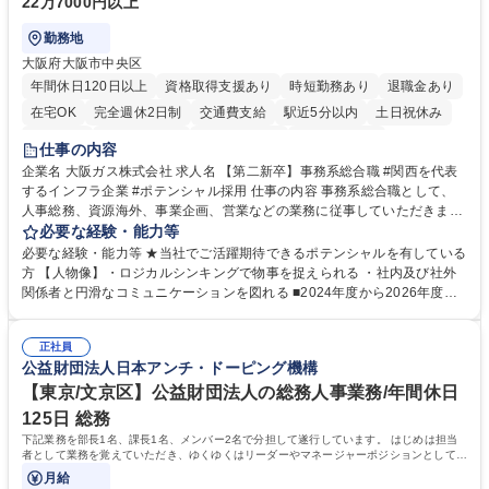
22万7000円以上
勤務地
大阪府大阪市中央区
年間休日120日以上
資格取得支援あり
時短勤務あり
退職金あり
在宅OK
完全週休2日制
交通費支給
駅近5分以内
土日祝休み
服装自由
第二新卒歓迎
寮・社宅あり
食事補助あり
仕事の内容
企業名 大阪ガス株式会社 求人名 【第二新卒】事務系総合職 #関西を代表
するインフラ企業 #ポテンシャル採用 仕事の内容 事務系総合職として、
人事総務、資源海外、事業企画、営業などの業務に従事していただきま
す。 【業務内容の一例】■所属事業部の勤労業務 ■海外に関係する各種業
必要な経験・能力等
務 ■営業部門の企画スタッフ、ルート営業 【キャリアパス】入社後の配属
必要な経験・能力等 ★当社でご活躍期待できるポテンシャルを有している
ポジションで一定期間ご活躍頂いた後、本人の適性及び将来のキャリアを
方 【人物像】・ロジカルシンキングで物事を捉えられる ・社内及び社外
鑑みてジョブローテーションを行います。 【育成】OJTでの現場育成や研
関係者と円滑なコミュニケーションを図れる ■2024年度から2026年度ま
修カリキュラムを通じて、Daigasグループの業務で必要となる知識につい
での3ヵ年を対象とする「Daigasグループ中期経営計画2026」を策定しま
て学んでいただきます。 募集職種 【第二新卒】事務系総合職 #関西を代
した。https://www.osakagas.co.jp/company/press/pr2024/1777576_564
表するインフラ企業 #ポテンシャル採用
正社員
72.html ■エネルギーセキュリティの不安定化や気候変動による自然災害の
公益財団法人日本アンチ・ドーピング機構
甚大化など、これまで以上に社会課題解決の重要性が高まっています。
「未来の日常」の創造に向けて持続可能な社会の実現に貢献してまいりま
【東京/文京区】公益財団法人の総務人事業務/年間休日
す。 学歴・資格 学歴：大学院 大学 語学力： 資格：
125日 総務
下記業務を部長1名、課長1名、メンバー2名で分担して遂行しています。 はじめは担当
者として業務を覚えていただき、ゆくゆくはリーダーやマネージャーポジションとして活
躍いただくことを期待しています。
月給