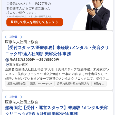
ます。 【働き方】完全予約制のため残業は月5時間程度と少なく、18時ま
ご登録いただくと、約
25
万件の
での勤務で仕事とプライベートの両立が可能です。 【業務内容の変更範
非公開求人からご希望に沿った
囲】当社の指定する業務 募集職種 ★神戸院【コンシェルジュ】再生医療
求人をご紹介します。
クリニック/18時終業/残業少/未経験歓迎
※
2026年3月31日時点 ※求人数＝採用予定人数
登録して求人を紹介してもらう
正社員
医療法人社団上桜会
【受付スタッフ/医療事務】未経験 /メンタル・美容クリ
ニック/中途入社9割! 美容受付/事務
23万2000円～29万5900円
月給
東京都台東区
企業名 医療法人社団上桜会 求人名 【受付スタッフ/医療事務】未経験◎/メ
ンタル・美容クリニック/中途入社9割！ 仕事の内容 多くの患者様からご
好評いただいている当グループ運営のメンタルクリニックにて、受付スタ
ッフとして患者様の受付や問診、診察補助、精算などを行っていただきま
業界未経験歓迎
副業・WワークOK
月平均残業時間20時間以内
転勤なし
す（シフト制・勤務地ローテーション制） 【詳細】■患者様への受付、予
約確認をする業務■検査案内、データ入力をする問診業務■診察の補助をす
る秘書業務■処方箋書類のお渡し、精算をする会計業務など【キャリア】
正社員
研修後は、会計事務/診療補助/問診事務をそれぞれ経験して頂き、ご希望
医療法人社団上桜会
に合わせて、いずれかのスペシャリストになること可能◎クリニックの事
船橋固定【受付・運営スタッフ】未経験 /メンタル美容
務長やメンバー育成、資格取得しカウンセリング業務にあたる等、様々な
クリニック/中途入社9割 美容受付/事務