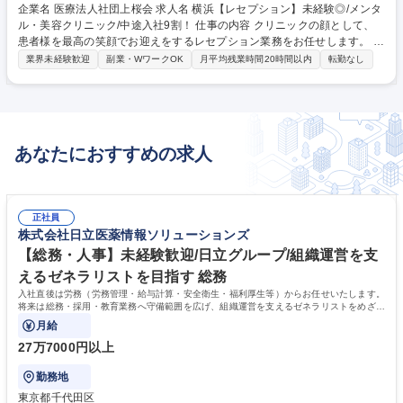
企業名 医療法人社団上桜会 求人名 横浜【レセプション】未経験◎/メンタ
ル・美容クリニック/中途入社9割！ 仕事の内容 クリニックの顔として、
患者様を最高の笑顔でお迎えをするレセプション業務をお任せします。 患
者様がクリニックで、1番初めに会う相手であり、クリニックの顔という
業界未経験歓迎
副業・WワークOK
月平均残業時間20時間以内
転勤なし
役割を担います。 【具体的には】■受付事務 ■電話対応 ■予約管理 ■患者
様へのご案内対応 ■施術アシスタントなど ※患者様への細やかな対応を中
心に、患者様がきれいになるためのサポートを寄り添いながら丁寧に行っ
ております。患者様の身体にジェルを塗布したり（VIO含む）、拭く等の
業務やベッド清掃の業務もございます。 ※変更の範囲:当社業務全般 募集
あなたにおすすめの求人
職種 横浜【レセプション】未経験◎/メンタル・美容クリニック/中途入社
9割！
正社員
株式会社日立医薬情報ソリューションズ
【総務・人事】未経験歓迎/日立グループ/組織運営を支
えるゼネラリストを目指す 総務
入社直後は労務（労務管理・給与計算・安全衛生・福利厚生等）からお任せいたします。
将来は総務・採用・教育業務へ守備範囲を広げ、組織運営を支えるゼネラリストをめざせ
ます。
月給
27万7000円以上
勤務地
東京都千代田区