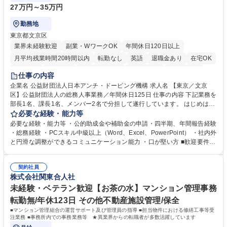
27万円～35万円
勤務地
東京都文京区
業界未経験歓迎
副業・WワークOK
年間休日120日以上
月平均残業時間20時間以内
転勤なし
英語
退職金あり
在宅OK
賞与あり
育休あり
完全週休2日制
交通費支給
土日祝休み
仕事の内容
食事補助あり
企業名 公益財団法人日本アンチ・ドーピング機構 求人名 【東京／文京
区】公益財団法人の総務人事業務／年間休日125日 仕事の内容 下記業務を
部長1名、課長1名、メンバー2名で分担して遂行しています。 はじめは担
当者として業務を覚えていただき、ゆくゆくはリーダーやマネージャーポ
必要な経験・能力等
ジションとして活躍いただくことを期待しています。 【総務・人事グルー
必要な経験・能力等 ・公的助成金や補助金の申請・四半期、年間報告経験
プの業務内容】 ・人事制度関連 ・採用活動 ・教育研修の企画、実行 ・勤
・総務経験 ・PCスキル中級以上（Word、Excel、PowerPoint） ・社内外
怠管理 ・官公庁への各種提出 ・法定の会議運営（評議員会、理事会） ・
と円滑な調整ができるコミュニケーション能力 ・口が堅い方 ■歓迎要件
コンプライアンス ・内部規程やルールの管理、整備、文書管理 ・契約関
・採用業務経験 ・英語に抵抗がない方 ・営業経験 学歴・資格 学歴：大学
連 ・衛生管理 ・防災関連・公的助成金の管理・オフィス、ファシリティ
院 大学 高専 短大 専修学校 高校 語学力： 資格：
管理 ・福利厚生関連 ・職員からの問合せ、相談対応 ・その他日常の総務
契約社員
株式会社関東合人社
業務全般 募集職種 【東京／文京区】公益財団法人の総務人事業務／年間
休日125日
未経験・ベテラン歓迎【お茶の水】マンション管理事務
転勤無/年休123日 その他不動産施設管理/保全
■マンション管理組合の運営サポート及び管理員の指導 ■担当物件における修繕工事等受
注業務 ■事務所内での事務業務等 ★異業界からの転職者が多数活躍しています