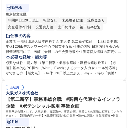
勤務地
東京都文京区
年間休日120日以上
転勤なし
未経験者歓迎
退職金あり
完全週休2日制
交通費支給
土日祝休み
第二新卒歓迎
仕事の内容
企業名 一般社団法人日本内科学会 求人名 第二新卒歓迎！【正社員事務】
年休120日/デスクワーク中心で残業少なめ 仕事の内容 日本内科学会の会
員管理部門にて、医師（会員）の年会費徴収や住所等個人情報の変更シス
テム入力、電話・FAX対応をお任せします。将来的には、各種委員会の運
必要な経験・能力等
営事務局業務などにも幅広く携わっていただきます。 【会員管理・データ
必要な経験・能力等 《第二新卒・業界未経験・職種未経験歓迎》 【必
入力業務】 ・医師（会員）の住所変更、個人情報のシステム登録・更新
須】基本的なPC操作（Word、Excelによるデータ入力やメール対応等）
・年会費の徴収管理や入金データの照合確認 【問い合わせ対応】 ・会員
ができる方 【魅力点】 ・年休120日以上に加え、9時～17時の「実働7時
（医師）からの電話、FAX、ネット申請に伴う相談受付 ・複雑な案件のへ
間勤務」で残業も少なくワークライフバランスは抜群です。 【将来的な業
のエスカレーション・連携対応 募集職種 第二新卒歓迎！【正社員事務】
務（各種委員会運営）】 ・学会内における各種委員会のスケジュール調
年休120日/デスクワーク中心で残業少なめ
正社員
整、資料作成、当日の運営サポート 学歴・資格 学歴：大学院 大学 語学
大阪ガス株式会社
力： 資格：
【第二新卒】事務系総合職 #関西を代表するインフラ
企業 #ポテンシャル採用 事業企画
事務系総合職として、人事総務、資源海外、事業企画、営業などの業務に従事していただ
きます。 【業務内容の一例】■所属事業部の勤労業務 ■海外に関係する各種業務 ■営業部
門の企画スタッフ、ルート営業
月給