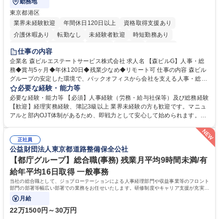
勤務地
東京都港区
業界未経験歓迎
年間休日120日以上
資格取得支援あり
介護休暇あり
転勤なし
未経験者歓迎
時短勤務あり
経験者歓迎
退職金あり
在宅OK
賞与あり
育休あり
仕事の内容
完全週休2日制
交通費支給
長期歓迎
駅近5分以内
土日祝休み
企業名 森ビルエステートサービス株式会社 求人名 【森ビルG】人事・総
務◆賞与5ヶ月◆年休120日◆残業少なめ◆リモート可 仕事の内容 森ビル
グループの安定した環境で、バックオフィスから会社を支える人事・総務
をお任せします。 労務と総務の業務をバランスよく担当し、ゆくゆくは制
必要な経験・能力等
度改定などのコア業務にも挑戦できる、やりがいある環境です。 ■勤怠管
必要な経験・能力等 【必須】人事経験（労務・給与社保等）及び総務経験
理、給与計算、社会保険手続き、年末調整等の労務管理全般 ■入退社手続
【歓迎】経理実務経験、簿記3級以上 業界未経験の方も歓迎です。マニュ
き、社内規定の改定や人事制度改定などのコア業務 ■社内イベントの企画
アルと部内OJT体制があるため、即戦力として安心して始められます。
運営やその他総務業務全般 ※労務と総務を1：1の割合でお任せ。 入社後
【魅力・やりがい】森ビルGの安定基盤で労務から総務まで幅広く携われ
は部内のOJTを中心に、あなたの経験に合わせて不足している部分はいつ
ます。定型業務に留まらず、社内規定や人事制度の改定など会社のコア業
でも質問・相談できる環境が整っているため、安心して成長できます。 募
正社員
務に挑戦できるため、自身の成長と組織への貢献度をダイレクトに実感で
公益財団法人東京都道路整備保全公社
集職種 【森ビルG】人事・総務◆賞与5ヶ月◆年休120日◆残業少なめ◆
きます。 残業少なめ、週1日リモート可など、ワークライフバランスを保
リモート可
ち長期活躍できる環境です。 「これまでの幅広い経験を活かし、長期的な
【都庁グループ】総合職(事務) 残業月平均9時間未満/有
キャリアを築きたい」という前向きな意欲と挑戦を全力で応援します。 学
給年平均16日取得 一般事務
歴・資格 学歴：大学院 大学 高専 短大 専修学校 高校 語学力： 資格：日商
当社の総合職として、ジョブローテーションによる人事経理部門や収益事業等のフロント
簿記検定1級 日商簿記検定2級 日商簿記検定3級
部門の部署等幅広い部署での業務をお任せいたします。研修制度やキャリア支援が充実し
ております！ ※下記業務詳細
月給
22万1500円～30万円