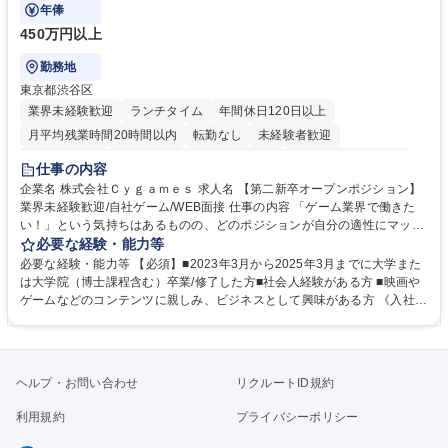
年俸
450万円以上
勤務地
東京都渋谷区
業界未経験歓迎
ランチタイム
年間休日120日以上
月平均残業時間20時間以内
転勤なし
未経験者歓迎
住宅手当あり
経験者歓迎
完全週休2日制
インセンティブあり
仕事の内容
交通費支給
土日祝休み
服装自由
昼食補助あり
第二新卒歓迎
企業名 株式会社Ｃｙｇａｍｅｓ 求人名 【第二新卒オープンポジション】
業界未経験歓迎/自社ゲーム/WEB面接 仕事の内容 「ゲーム業界で働きた
食事補助あり
い！」という気持ちはあるものの、どのポジションが自分の適性にマッチ
しているか悩んでいる方が対象となります！ 総合職（プランナー/データ
必要な経験・能力等
アナリストなど）、技術職（開発エンジニ ア/インフラエンジニアな
必要な経験・能力等 【必須】■2023年3月から2025年3月までに大学また
ど）、デザイン職（デザイナー/イラストレ ーターなど）等から、面接で
は大学院（博士課程含む）卒業/修了した方■社会人経験がある方 ■映画や
ご希望と適正にマッチしたポジションをご案内いたします。ゲームやエン
ゲームなどのコンテンツに親しみ、ビジネスとして興味がある方 《入社実
タメコンテンツが大好きで、「ゲーム業界の未来を自らの手で作りたい」
績 例》 ・メーカー → プロジェクトマネージャー ・ソーシャルゲーム →
「最高のコンテンツを作るためには、何でもやる」という情熱に溢れた方
ゲームプランナー ・通信 → ゲームエンジニア ・独立行政法人 → データ
のご応募をお待ちしております。 募集職種 【第二新卒オープンポジショ
サイエンティスト 学歴・資格 学歴：大学院 大学 語学力： 資格：
ン】業界未経験歓迎/自社ゲーム/WEB面接
ヘルプ・お問い合わせ
リクルートID規約
利用規約
プライバシーポリシー