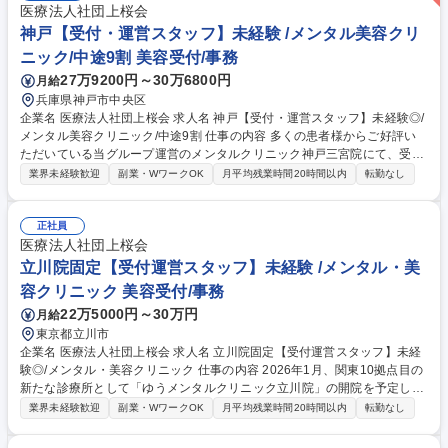
医療法人社団上桜会
神戸【受付・運営スタッフ】未経験 /メンタル美容クリ
ニック/中途9割 美容受付/事務
27万9200円～30万6800円
月給
兵庫県神戸市中央区
企業名 医療法人社団上桜会 求人名 神戸【受付・運営スタッフ】未経験◎/
メンタル美容クリニック/中途9割 仕事の内容 多くの患者様からご好評い
ただいている当グループ運営のメンタルクリニック神戸三宮院にて、受付
スタッフとして患者様の受付や問診、診察補助、精算などを行っていただ
業界未経験歓迎
副業・WワークOK
月平均残業時間20時間以内
転勤なし
きます。 【詳細】■患者様への受付、予約確認をする業務■検査案内、デ
ータ入力をする問診業務■診察の補助をする秘書業務■処方箋書類のお渡
し、精算をする会計業務など【キャリア】研修後は、会計事務/診療補助/
正社員
問診事務をそれぞれ経験して頂き、ご希望に合わせて、いずれかのスペシ
医療法人社団上桜会
ャリストになること可能◎クリニックの事務長やメンバー育成、資格取得
立川院固定【受付運営スタッフ】未経験 /メンタル・美
しカウンセリング業務にあたる等、様々なキャリアの道に進むことも可能
容クリニック 美容受付/事務
です◎ 募集職種 神戸【受付・運営スタッフ】未経験◎/メンタル美容クリ
22万5000円～30万円
月給
ニック/中途9割
東京都立川市
企業名 医療法人社団上桜会 求人名 立川院固定【受付運営スタッフ】未経
験◎/メンタル・美容クリニック 仕事の内容 2026年1月、関東10拠点目の
新たな診療所として「ゆうメンタルクリニック立川院」の開院を予定して
おり、ゼロから一緒にクリニックを作っていただけるオープニングスタッ
業界未経験歓迎
副業・WワークOK
月平均残業時間20時間以内
転勤なし
フを増員募集します。 【詳細】■問診業務(来院時の患者さまの受付・電話
対応・予約確認、カルテ作成の事務業務)■会計業務(処方せんのお渡し、各