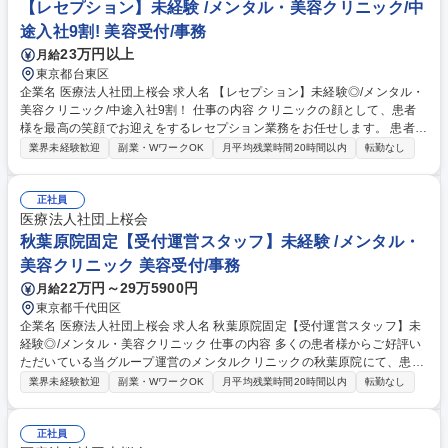
格を取ってカウンセリング業務にあたるなどあなたの希望に応じてさまざ
【レセプション】未経験 /メンタル・美容クリニック/中
まなキャリアの道に進むことができます◎ 募集職種 上野院固定【受付運
途入社9割! 美容受付/事務
営スタッフ】未経験◎/メンタル・美容クリニック
23万円以上
月給
東京都台東区
企業名 医療法人社団上桜会 求人名 【レセプション】未経験◎/メンタル・
美容クリニック/中途入社9割！ 仕事の内容 クリニックの顔として、患者
様を最高の笑顔でお迎えをするレセプション業務をお任せします。 患者様
がクリニックで、1番初めに会う相手であり、クリニックの顔という役割
業界未経験歓迎
副業・WワークOK
月平均残業時間20時間以内
転勤なし
を担います。 【具体的には】■受付事務 ■電話対応 ■予約管理 ■患者様へ
のご案内対応 ■施術アシスタントなど ※患者様への細やかな対応を中心
に、患者様がきれいになるためのサポートを寄り添いながら丁寧に行って
正社員
おります。患者様の身体にジェルを塗布したり（VIO含む）、拭く等の業
医療法人社団上桜会
務やベッド清掃の業務もございます。 ※変更の範囲:当社業務全般 募集職
秋葉原院固定【受付運営スタッフ】未経験 /メンタル・
種 【レセプション】未経験◎/メンタル・美容クリニック/中途入社9割！
美容クリニック 美容受付/事務
22万円～29万5900円
月給
東京都千代田区
企業名 医療法人社団上桜会 求人名 秋葉原院固定【受付運営スタッフ】未
経験◎/メンタル・美容クリニック 仕事の内容 多くの患者様からご好評い
ただいている当グループ運営のメンタルクリニックの秋葉原院にて、患者
様の受付や問診、診察補助、精算等をお任せします。 【詳細】■問診業務
業界未経験歓迎
副業・WワークOK
月平均残業時間20時間以内
転勤なし
(来院時の患者さまの受付・電話対応・予約確認、カルテ作成の事務業務)■
会計業務(処方せんのお渡し、各種書類の説明、次回の予約対応)■秘書業務
(医師のサポート、診察室にて会話内容の記録)【キャリアパス】一定の経
正社員