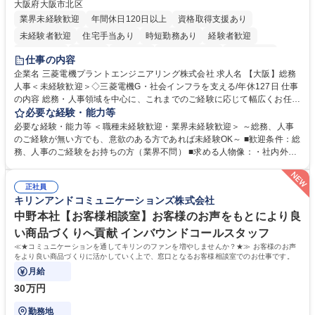
大阪府大阪市北区
業界未経験歓迎
年間休日120日以上
資格取得支援あり
未経験者歓迎
住宅手当あり
時短勤務あり
経験者歓迎
退職金あり
在宅OK
賞与あり
完全週休2日制
交通費支給
仕事の内容
駅近5分以内
土日祝休み
服装自由
寮・社宅あり
食事補助あり
企業名 三菱電機プラントエンジニアリング株式会社 求人名 【大阪】総務
人事＜未経験歓迎＞◇三菱電機G・社会インフラを支える/年休127日 仕事
の内容 総務・人事領域を中心に、これまでのご経験に応じて幅広くお任せ
します。 ＜具体的には＞ ・総務/人事労務（給与・社保・勤怠管理など）
必要な経験・能力等
・採用・教育研修 ・福利厚生運用 など ※基本的には事務所勤務ですが、
必要な経験・能力等 ＜職種未経験歓迎・業界未経験歓迎＞ ～総務、人事
採用や教育等の業務内容により、関西圏以外への日帰り・宿泊を伴う国内
のご経験が無い方でも、意欲のある方であれば未経験OK～ ■歓迎条件：総
出張もございます。 ※担当業務を持ちつつ、お互いに助け合いながら、総
務、人事のご経験をお持ちの方（業界不問） ■求める人物像：・社内外の
務部という組織として協力しながら進める体制です。 募集職種 【大阪】
関係各部門との調整を率先して行い、業務を円滑に遂行できる協調性やコ
総務人事＜未経験歓迎＞◇三菱電機G・社会インフラを支える/年休127日
ミュニケーション能力を持っている方 ・人事総務領域に興味がありゼネラ
正社員
リスト志向をお持ちの方 学歴・資格 学歴：大学院 大学 語学力： 資格：
キリンアンドコミュニケーションズ株式会社
中野本社【お客様相談室】お客様のお声をもとにより良
い商品づくりへ貢献 インバウンドコールスタッフ
≪★コミュニケーションを通してキリンのファンを増やしませんか？★≫ お客様のお声
をより良い商品づくりに活かしていく上で、窓口となるお客様相談室でのお仕事です。
月給
30万円
勤務地