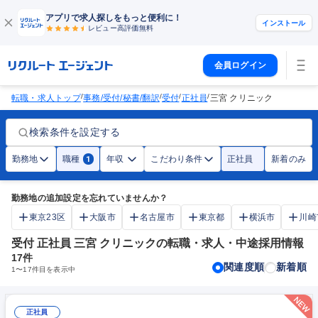
アプリで求人探しをもっと便利に！
インストール
レビュー高評価
無料
会員ログイン
/
/
/
/
転職・求人トップ
事務/受付/秘書/翻訳
受付
正社員
三宮 クリニック
検索条件を設定する
勤務地
職種
年収
こだわり条件
正社員
新着のみ
1
勤務地の追加設定を忘れていませんか？
東京23区
大阪市
名古屋市
東京都
横浜市
川崎
受付 正社員 三宮 クリニックの転職・求人・中途採用情報
17
件
関連度順
新着順
1
〜
17
件目を表示中
正社員