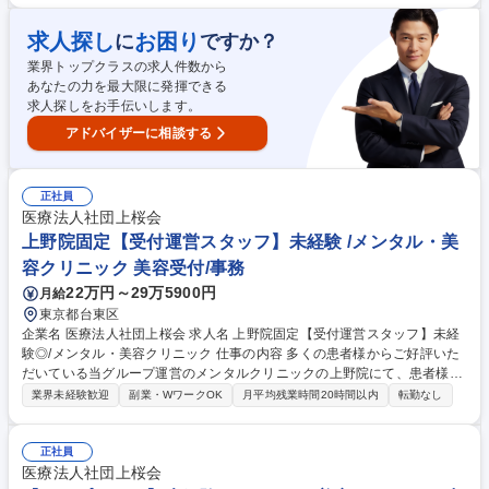
入力をする問診業務■診察の補助をする秘書業務■処方箋書類のお渡し、精
算をする会計業務など【キャリア】研修後は、会計事務/診療補助/問診事
求人探し
お困り
に
ですか？
務をそれぞれ経験して頂き、ご希望に合わせて、いずれかのスペシャリス
業界トップクラスの求人件数から
トになること可能◎クリニックの事務長やメンバー育成、資格取得しカウ
あなたの力を最大限に発揮できる
ンセリング業務にあたる等、様々なキャリアの道に進むことも可能です◎
求人探しをお手伝いします。
募集職種 千葉/平日休み【受付・運営スタッフ】未経験◎/メンタル美容ク
リニック
アドバイザーに相談する
正社員
医療法人社団上桜会
上野院固定【受付運営スタッフ】未経験 /メンタル・美
容クリニック 美容受付/事務
22万円～29万5900円
月給
東京都台東区
企業名 医療法人社団上桜会 求人名 上野院固定【受付運営スタッフ】未経
験◎/メンタル・美容クリニック 仕事の内容 多くの患者様からご好評いた
だいている当グループ運営のメンタルクリニックの上野院にて、患者様の
受付や問診、診察補助、精算等をお任せします。 【詳細】■問診業務(来院
業界未経験歓迎
副業・WワークOK
月平均残業時間20時間以内
転勤なし
時の患者さまの受付・電話対応・予約確認、カルテ作成の事務業務)■会計
業務(処方せんのお渡し、各種書類の説明、次回の予約対応)■秘書業務(医
師のサポート、診察室にて会話内容の記録)【キャリアパス】一定の経験
正社員
やスキルが身についてきたら、クリニックの事務長やメンバーの育成、資
医療法人社団上桜会