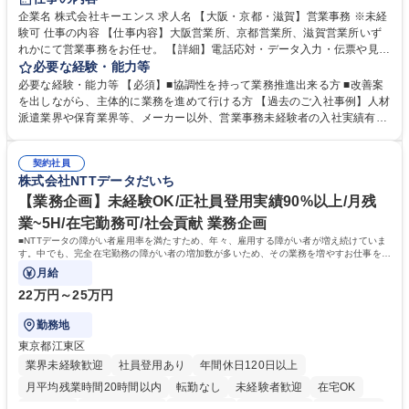
企業名 株式会社キーエンス 求人名 【大阪・京都・滋賀】営業事務 ※未経
験可 仕事の内容 【仕事内容】大阪営業所、京都営業所、滋賀営業所いず
れかにて営業事務をお任せ。 【詳細】電話応対・データ入力・伝票や見積
の作成・カタログ送付・来客対応・営業所内で発生する事務業務や業務改
必要な経験・能力等
善をお任せ。 【教育制度】ご入社後、育成担当とペアになりながらOJTに
必要な経験・能力等 【必須】■協調性を持って業務推進出来る方 ■改善案
て業務を覚えていただくことが可能です。業務システムがきちんと構築さ
を出しながら、主体的に業務を進めて行ける方 【過去のご入社事例】人材
れているため、スムーズに仕事に慣れることができる環境です。また、
派遣業界や保育業界等、メーカー以外、営業事務未経験者の入社実績有
「チームで成果を出す文化」があり、良いやり方を積極的に共有しながら
【当社の事務職について】単なる事務ではなく主体性を発揮したサポート
常に改善を目指す風土のため、安心して業務に取り組んでいただけます。
により、キーエンスの付加価値向上に貢献します。ベースの定型業務に加
募集職種 【大阪・京都・滋賀】営業事務 ※未経験可
契約社員
えて、お客様や社員の状況に合わせ、能動的なサポート、改善の動きも期
株式会社NTTデータだいち
待され。組織を支えるスペシャリストとして、チームに貢献し、結果的に
社員から頼られる存在になることができます。平均19:30の退勤以降の業
【業務企画】未経験OK/正社員登用実績90%以上/月残
務の持ち帰りも禁止されており、メリハリのある働き方となります。 学
業~5H/在宅勤務可/社会貢献 業務企画
歴・資格 学歴：大学院 大学 高専 短大 語学力： 資格：
■NTTデータの障がい者雇用率を満たすため、年々、雇用する障がい者が増え続けていま
す。中でも、完全在宅勤務の障がい者の増加数が多いため、その業務を増やすお仕事を担
っていただきます。
月給
22万円～25万円
勤務地
東京都江東区
業界未経験歓迎
社員登用あり
年間休日120日以上
月平均残業時間20時間以内
転勤なし
未経験者歓迎
在宅OK