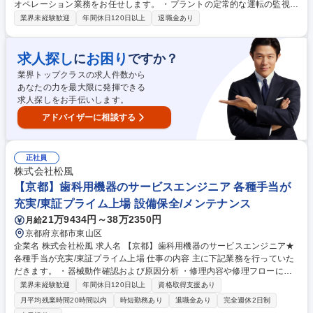
オペレーション業務をお任せします。 ・プラントの定常的な運転の監視、
および操作 ・製造設備の点検 【組織について】５班３交替により連休が
業界未経験歓迎
年間休日120日以上
退職金あり
確保されていることに加え、交替班でも有給休暇が取りやすい職場環境で
す。 WSP製品は歯磨き粉やシャンプー、トリートメントに使用されてき
ましたが、近年では電池材料や食品添加物への用途が増加しております。
求人探し
お困り
に
ですか？
身近にある様々な製品への添加物として使用されているWSP製品を製造す
業界トップクラスの求人件数から
ることで社会に貢献し、ものづくりの達成感や、やりがいを感じながら自
あなたの力を最大限に発揮できる
己成長に繋げていける職場です。 募集職種 【兵庫(姫路)】水溶性ポリマー
求人探しをお手伝いします。
製造プラントオペレータ [732]
アドバイザーに相談する
正社員
株式会社松風
【京都】歯科用機器のサービスエンジニア 各種手当が
充実/東証プライム上場 設備保全/メンテナンス
21万9434円～38万2350円
月給
京都府京都市東山区
企業名 株式会社松風 求人名 【京都】歯科用機器のサービスエンジニア★
各種手当が充実/東証プライム上場 仕事の内容 主に下記業務を行っていた
だきます。 ・器械動作確認および原因分析 ・修理内容や修理フローにお
ける製造元とのやり取り ・器械製品についての顧客からの問合せに対する
業界未経験歓迎
年間休日120日以上
資格取得支援あり
対応 ・器械製品（修理品・代品）の発送 ・購買発注、支払い処理・清算
月平均残業時間20時間以内
時短勤務あり
退職金あり
完全週休2日制
など社内システムを使用した定型業務 他 募集職種 【京都】歯科用機器の