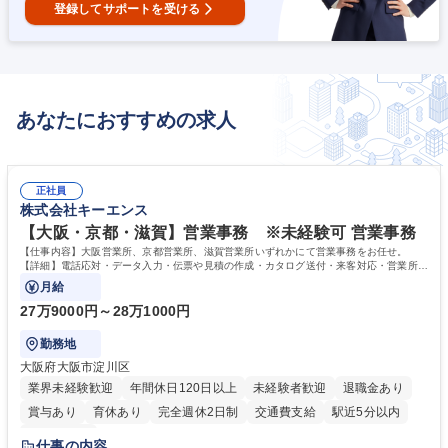
登録してサポートを受ける
あなたにおすすめの求人
正社員
株式会社キーエンス
【大阪・京都・滋賀】営業事務 ※未経験可 営業事務
【仕事内容】大阪営業所、京都営業所、滋賀営業所いずれかにて営業事務をお任せ。
【詳細】電話応対・データ入力・伝票や見積の作成・カタログ送付・来客対応・営業所内
で発生する事務業務や業務改善をお任せ。
月給
27万9000円～28万1000円
勤務地
大阪府大阪市淀川区
業界未経験歓迎
年間休日120日以上
未経験者歓迎
退職金あり
賞与あり
育休あり
完全週休2日制
交通費支給
駅近5分以内
土日祝休み
仕事の内容