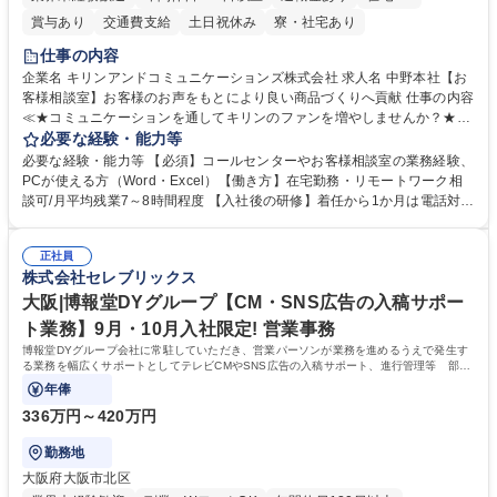
賞与あり
交通費支給
土日祝休み
寮・社宅あり
仕事の内容
企業名 キリンアンドコミュニケーションズ株式会社 求人名 中野本社【お
客様相談室】お客様のお声をもとにより良い商品づくりへ貢献 仕事の内容
≪★コミュニケーションを通してキリンのファンを増やしませんか？★≫
お客様のお声をより良い商品づくりに活かしていく上で、窓口となるお客
必要な経験・能力等
様相談室でのお仕事です。 日々お客様からいただくキリングループへのご
必要な経験・能力等 【必須】コールセンターやお客様相談室の業務経験、
意見を、企業活動に活かしています。お客様からの声に迅速かつ誠意をも
PCが使える方（Word・Excel）【働き方】在宅勤務・リモートワーク相
って対応、情報提供するとともにグループ内活動に反映しています。 【具
談可/月平均残業7～8時間程度 【入社後の研修】着任から1か月は電話対応
体的には】電話応対、メール、お手紙対応、ご指摘品調査報告書作成、有
のOJTを中心に実施し、電話対応に慣れた段階でメール・手紙のOJTを実
人チャットボット対応など。 【1日の対応件数】■電話：月間一人当たり
施する予定です。独り立ち以降もしっかりフォローする体制を整えていま
平均100件前後■メール・手紙：同上40件前後 募集職種 中野本社【お客様
正社員
すのでご安心ください。 【当社について】キリングループの広報機能を担
株式会社セレブリックス
相談室】お客様のお声をもとにより良い商品づくりへ貢献
う会社として、お客様との出会いを大切にし、磨き上げたホスピタリティ
を込めてコミュニケーションをとりながら広報関連業務を行っておりま
大阪|博報堂DYグループ【CM・SNS広告の入稿サポー
す。 学歴・資格 学歴：大学院 大学 高専 短大 専修学校 高校 語学力： 資
ト業務】9月・10月入社限定! 営業事務
格：
博報堂DYグループ会社に常駐していただき、営業パーソンが業務を進めるうえで発生す
る業務を幅広くサポートとしてテレビCMやSNS広告の入稿サポート、進行管理等 部内
アシスタントとしての業務をお任せします。
年俸
336万円～420万円
勤務地
大阪府大阪市北区