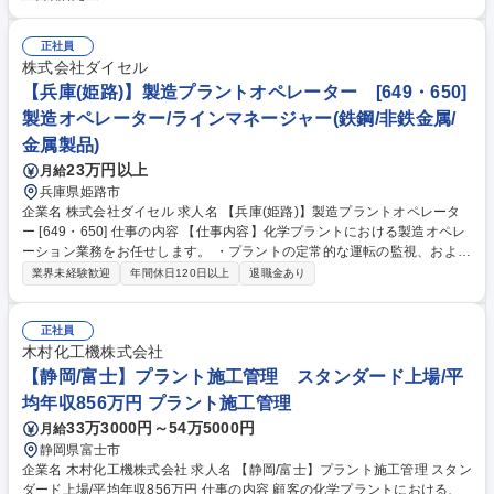
土日祝休み
サービスエンジニア★各種手当が充実/東証プライム上場
正社員
株式会社ダイセル
【兵庫(姫路)】製造プラントオペレーター [649・650]
製造オペレーター/ラインマネージャー(鉄鋼/非鉄金属/
金属製品)
23万円以上
月給
兵庫県姫路市
企業名 株式会社ダイセル 求人名 【兵庫(姫路)】製造プラントオペレータ
ー [649・650] 仕事の内容 【仕事内容】化学プラントにおける製造オペレ
ーション業務をお任せします。 ・プラントの定常的な運転の監視、および
操作 ・製造設備の点検 【組織について】多くの仲間とともに、人々の生
業界未経験歓迎
年間休日120日以上
退職金あり
活を豊かにするための身近で様々な製品を製造することで、社会に貢献で
きる仕事です。 安定操業し、ものづくりの達成感を感じる中で自己成長を
していける職場です。 募集職種 【兵庫(姫路)】製造プラントオペレーター
正社員
[649・650]
木村化工機株式会社
【静岡/富士】プラント施工管理 スタンダード上場/平
均年収856万円 プラント施工管理
33万3000円～54万5000円
月給
静岡県富士市
企業名 木村化工機株式会社 求人名 【静岡/富士】プラント施工管理 スタン
ダード上場/平均年収856万円 仕事の内容 顧客の化学プラントにおける、