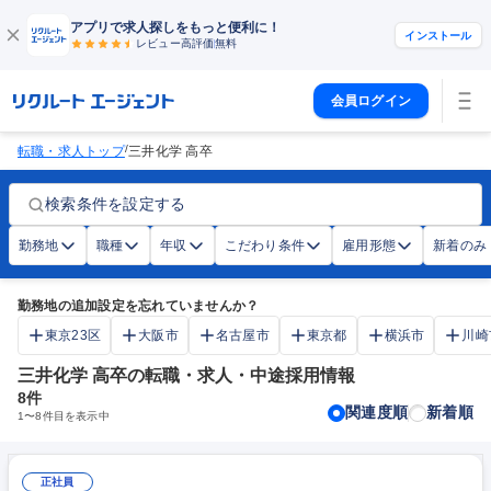
アプリで求人探しをもっと便利に！
インストール
レビュー高評価
無料
会員ログイン
/
転職・求人トップ
三井化学 高卒
検索条件を設定する
勤務地
職種
年収
こだわり条件
雇用形態
新着のみ
勤務地の追加設定を忘れていませんか？
東京23区
大阪市
名古屋市
東京都
横浜市
川崎
三井化学 高卒の転職・求人・中途採用情報
8
件
関連度順
新着順
1
〜
8
件目を表示中
正社員