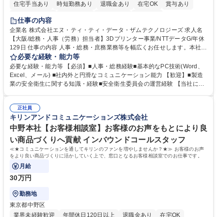
住宅手当あり
時短勤務あり
退職金あり
在宅OK
賞与あり
完全週休2日制
交通費支給
土日祝休み
服装自由
仕事の内容
企業名 株式会社エヌ・ティ・ティ・データ・ザムテクノロジーズ 求人名
【大阪/総務・人事（労務）担当者】3Dプリンター事業/NTTデータG/年休
129日 仕事の内容 人事・総務・庶務業務等を幅広くお任せします。本社コ
ーポレート部門と連携しながら、決められた業務だけではなく、社員や現
必要な経験・能力等
場を支えるバックオフィス担当として状況に応じて柔軟に対応いただくこ
必要な経験・能力等 【必須】■人事・総務経験■基本的なPC技術(Word、
とを期待します。 【詳細】■入退社手続き、社員情報管理■入社時オリエ
Excel、メール) ■社内外と円滑なコミュニケーション能力 【歓迎】■製造
ンテーションの実施■勤怠・各種申請内容の確認■採用業務のサポート■来
業の安全衛生に関する知識・経験■安全衛生委員会の運営経験 【当社につ
客・電話対応 ■郵便物の受領・発送・管理■オフィス設備・備品管理■建
いて】 ◎設立したばかりの会社であり、一緒に企業を立ち上げ・拡大しよ
物・設備修繕の手配及び業者対応■押印・契約書管理等の庶務業務■安全衛
うという意欲のある方を求めています。 ◎経営に近い立場で幅広くキャリ
生に関する業務等■健康診断、産業医面談、休職・復職手続き等の労務サ
正社員
アが磨けます。 ◎NTTデータグループであり福利厚生は充実しているとと
キリンアンドコミュニケーションズ株式会社
ポート■社内ルールの運用・各種社内案内■その他、拠点運営に関わる管理
もに、働き方改革も推進しています。 学歴・資格 学歴：大学院 大学 高専
部門業務 募集職種 【大阪/総務・人事（労務）担当者】3Dプリンター事
短大 専修学校 語学力： 資格：
中野本社【お客様相談室】お客様のお声をもとにより良
業/NTTデータG/年休129日
い商品づくりへ貢献 インバウンドコールスタッフ
≪★コミュニケーションを通してキリンのファンを増やしませんか？★≫ お客様のお声
をより良い商品づくりに活かしていく上で、窓口となるお客様相談室でのお仕事です。
月給
30万円
勤務地
東京都中野区
業界未経験歓迎
年間休日120日以上
退職金あり
在宅OK