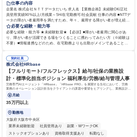
育休あり
完全週休2日制
交通費支給
駅近5分以内
土日祝休み
仕事の内容
企業名 株式会社ＮＴＴデータだいち 求人名 【業務企画】未経験OK/正社
員登用実績90%以上/月残業～5H/在宅勤務可/社会貢献 仕事の内容 ■NTTデ
ータの障がい者雇用率を満たすため、年々、雇用する障がい者が増え続け
ています。中でも、完全在宅勤務の障がい者の増加数が多いため、その業
必要な経験・能力等
務を増やすお仕事を担っていただきます。 【詳細】■既存業務の拡大およ
必要な経験・能力等 ★未経験歓迎★ 【必須】■障がい者雇用に関心があ
び運用のサポート(オペレーション業務:申請書の作成代行等) ■新規事業・
り、障がい者が活躍できる場をつくることに携わってみたい方（※経験は
サービスの企画立案および推進 障がい者の方にどんな仕事があると良いか
不要）■情報連携などのため、在宅勤務よりも出勤がメインであることに
考えてみてほしいと募集しているので、意見を吸い上げ実現に向けて企画
理解いただける方 【魅力・やりがい】自身の企画が障がい者の新たな雇用
します。 ■在宅勤務の障がい者社員とのコミュニケーションを通じた適性
や活躍の場を生む、唯一無二の社会貢献性を実感できます。 【正社員登
やスキルの把握 ■AI活用業務など、既存領域を超えた案件の開拓 ■NTTデ
契約社員
用】正社員登用を前提としておりますので、最短で1.5年～2年で正社員へ
株式会社HRbase
ータグループの会社へ提案活動 募集職種 【業務企画】未経験OK/正社員登
の雇用切り替えとなります。過去の正社員登用率は90％です。 将来的に
用実績90%以上/月残業～5H/在宅勤務可/社会貢献
は当社の中核となる管理職になって頂く事を期待しています。 正社員登用
【フルリモート/フルフレックス】給与/社保の業務設
に向け全力でサポートを行いますのでご安心ください。 学歴・資格 学
計・標準化担当ポジション 福利厚生/労務/給与管理人事
歴：大学院 大学 高専 短大 専修学校 高校 語学力： 資格：
労務専門AIエージェント「HRbase」「HRbase PRO」を展開する当社において、労務
業務のオペレーション設計担当をクライアントの課題や要望をヒアリングし、業務設計や
システム設定へと落とし込むポジションです。
月給
35万円以上
勤務地
大阪府大阪市中央区
業界未経験歓迎
社員登用あり
副業・WワークOK
ストックオプションあり
資格取得支援あり
転勤なし