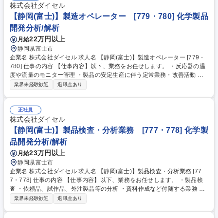
株式会社ダイセル
【静岡(富士)】製造オペレーター [779・780] 化学製品
開発分析/解析
22万円以上
月給
静岡県富士市
企業名 株式会社ダイセル 求人名 【静岡(富士)】製造オペレーター [779・
780] 仕事の内容 【仕事内容】以下、業務をお任せします。 ・反応器の温
度や流量のモニター管理 ・製品の安定生産に伴う定常業務・改善活動 ・
トラブル時の対応等 ※オペレーターは7～8名のチームで作業します。
業界未経験歓迎
退職金あり
【組織について】日本の大手企業から世界的なメーカーまで自分の携わっ
た製品が活用されるやりがいがあります！ ライン作業、常時立ちっぱなし
の作業はないので無理なく働けることもポイントです！新卒入社と中途入
正社員
社の割合は半々なので中途で入る方も馴染みやすい雰囲気です！ 募集職種
株式会社ダイセル
【静岡(富士)】製造オペレーター [779・780]
【静岡(富士)】製品検査・分析業務 [777・778] 化学製
品開発分析/解析
23万円以上
月給
静岡県富士市
企業名 株式会社ダイセル 求人名 【静岡(富士)】製品検査・分析業務 [77
7・778] 仕事の内容 【仕事内容】以下、業務をお任せします。 ・製品検
査 ・依頼品、試作品、外注製品等の分析 ・資料作成など付随する業務 ※
検査内容などは日によって異なります 【組織について】「検査」のシゴト
業界未経験歓迎
退職金あり
は、製品が出荷される最後の段階。 規格内におさまっているか確認し、良
い品質のものを見極める大事なポジションです。日本の大手企業から世界