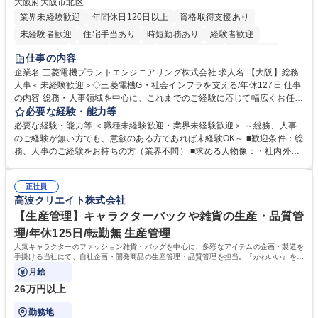
大阪府大阪市北区
業界未経験歓迎
年間休日120日以上
資格取得支援あり
未経験者歓迎
住宅手当あり
時短勤務あり
経験者歓迎
退職金あり
在宅OK
賞与あり
完全週休2日制
交通費支給
仕事の内容
駅近5分以内
土日祝休み
服装自由
寮・社宅あり
食事補助あり
企業名 三菱電機プラントエンジニアリング株式会社 求人名 【大阪】総務
人事＜未経験歓迎＞◇三菱電機G・社会インフラを支える/年休127日 仕事
の内容 総務・人事領域を中心に、これまでのご経験に応じて幅広くお任せ
します。 ＜具体的には＞ ・総務/人事労務（給与・社保・勤怠管理など）
必要な経験・能力等
・採用・教育研修 ・福利厚生運用 など ※基本的には事務所勤務ですが、
必要な経験・能力等 ＜職種未経験歓迎・業界未経験歓迎＞ ～総務、人事
採用や教育等の業務内容により、関西圏以外への日帰り・宿泊を伴う国内
のご経験が無い方でも、意欲のある方であれば未経験OK～ ■歓迎条件：総
出張もございます。 ※担当業務を持ちつつ、お互いに助け合いながら、総
務、人事のご経験をお持ちの方（業界不問） ■求める人物像：・社内外の
務部という組織として協力しながら進める体制です。 募集職種 【大阪】
関係各部門との調整を率先して行い、業務を円滑に遂行できる協調性やコ
総務人事＜未経験歓迎＞◇三菱電機G・社会インフラを支える/年休127日
ミュニケーション能力を持っている方 ・人事総務領域に興味がありゼネラ
正社員
リスト志向をお持ちの方 学歴・資格 学歴：大学院 大学 語学力： 資格：
高波クリエイト株式会社
【生産管理】キャラクターバックや雑貨の生産・品質管
理/年休125日/転勤無 生産管理
人気キャラクターのファッション雑貨・バッグを中心に、多彩なアイテムの企画・製造を
手掛ける当社にて、自社企画・開発商品の生産管理・品質管理を担当。『かわいい』を届
けるやりがいのあるポジションです。
月給
26万円以上
勤務地