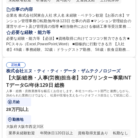
未経験者歓迎
研修あり
賞与あり
交通費支給
土日祝休み
仕事の内容
企業名 株式会社関東合人社 求人名 未経験・ベテラン歓迎【お茶の水】マ
ンション管理事務◎転勤無/年休123日 仕事の内容 ■マンション管理組合の
運営サポート及び管理員の指導 ■担当物件における修繕工事等受注業務 ■
事務所内での事務業務等 ★異業界からの転職者が多数活躍しています
必要な経験・能力等
【年収補足】532万円 ＋別途インセンティヴで平均約100万円/年（昨年度
必要な経験・能力等 【必須】■資格取得に向けてコツコツ努力できる方 ■
実績） ＋管理業務主任者資格手当50,000円/月 ★親会社である株式会社合
PCスキル（Excel,PowerPoint,Word） ■積極的に行動できる方 【入社
人社計画研究所社のグループ会社として、質の高いサービスと適性価格を
者】49歳：事務経験、32歳：ドラッグストア勤務、 58歳：飲食店勤務
武器に約20年受託戸数増加中です。https://www.gojin.co.jp/abt/abt_3.html
等：中途採用の9割が未経験者！ 【資格取得支援】■メンター制度■社内模
募集職種 未経験・ベテラン歓迎【お茶の水】マンション管理事務◎転勤
試や研修制度など充実！ ＊未資格者の8割以上が入社2年以内に資格を取
無/年休123日
正社員
得出来ております！ 【魅力】■フレックス制度、未経験からでも下限年収
株式会社エヌ・ティ・ティ・データ・ザムテクノロジーズ
を一律支給！ ■管理業務主任者資格取得後には50,000円/月の手当あり！
学歴・資格 学歴：大学院 大学 高専 短大 専修学校 高校 語学力： 資格：第
【大阪/総務・人事(労務)担当者】3Dプリンター事業/NT
一種運転免許普通自動車
TデータG/年休129日 総務
人事・総務・庶務業務等を幅広くお任せします。本社コーポレート部門と連携しながら、
決められた業務だけではなく、社員や現場を支えるバックオフィス担当として状況に応じ
て柔軟に対応いただくことを期待します。
月給
28万円以上
勤務地
大阪府大阪市西淀川区
業界未経験歓迎
年間休日120日以上
資格取得支援あり
転勤なし