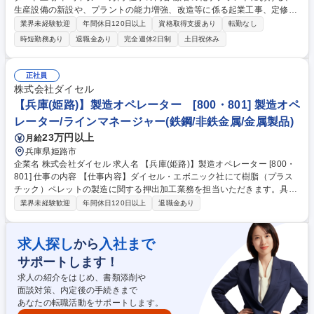
生産設備の新設や、プラントの能力増強、改造等に係る起業工事、定修工
事、日常保全工事などの工事監督に携わって戴きます。※建物の改変は行
業界未経験歓迎
年間休日120日以上
資格取得支援あり
転勤なし
いません 【詳細】顧客から案件を受注し、積算～見積り・資材や人員の手
時短勤務あり
退職金あり
完全週休2日制
土日祝休み
配・工事計画の立案および工事計画書の作成・現地での工事監督・検査段
取り・報告書の作成等をお任せします。 【魅力】ゆくゆくは、数千万～数
億円規模の大型起業工事案件も工事監督として担当いただけるよう成長い
正社員
ただきます。すべての段取りを終え、大型起業工事が完成した時の達成感
株式会社ダイセル
は、何事にもかえがたいやりがいがあります。 募集職種 【静岡/富士】プ
【兵庫(姫路)】製造オペレーター [800・801] 製造オペ
ラント施工管理 スタンダード上場/平均年収856万円
レーター/ラインマネージャー(鉄鋼/非鉄金属/金属製品)
23万円以上
月給
兵庫県姫路市
企業名 株式会社ダイセル 求人名 【兵庫(姫路)】製造オペレーター [800・
801] 仕事の内容 【仕事内容】ダイセル・エボニック社にて樹脂（プラス
チック）ペレットの製造に関する押出加工業務を担当いただきます。具体
的には、原料ペレットに各種添加剤を混合し、押出機（加熱・溶融設備）
業界未経験歓迎
年間休日120日以上
退職金あり
へ投入することで 、機能性を付与した樹脂ペレットを製造します。 【業
務詳細】■原料（樹脂ペレット・添加剤）の計量・混合 ■押出機ホッパー
への原料投入 ■製品の取り出しおよび仕分け ■装置の運転条件設定および
求人探し
入社まで
から
操作 ■運転データの記録・管理 ■トラブル発生時の原因確認およびチーム
サポートします！
での復旧対応 ※押出機の加熱温度は200～400度 ※原料や製品（25Kg）
を持ち上げて装置に投入する作業があります 募集職種 【兵庫(姫路)】製造
求人の紹介をはじめ、書類添削や
オペレーター [800・801]
面談対策、内定後の手続きまで
あなたの転職活動をサポートします。