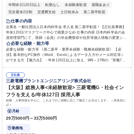
年間休日120日以上
転勤なし
未経験者歓迎
退職金あり
完全週休2日制
交通費支給
土日祝休み
第二新卒歓迎
仕事の内容
企業名 一般社団法人日本内科学会 求人名 第二新卒歓迎！【正社員事務】
年休120日/デスクワーク中心で残業少なめ 仕事の内容 日本内科学会の会
員管理部門にて、医師（会員）の年会費徴収や住所等個人情報の変更シス
テム入力、電話・FAX対応をお任せします。将来的には、各種委員会の運
必要な経験・能力等
営事務局業務などにも幅広く携わっていただきます。 【会員管理・データ
必要な経験・能力等 《第二新卒・業界未経験・職種未経験歓迎》 【必
入力業務】 ・医師（会員）の住所変更、個人情報のシステム登録・更新
須】基本的なPC操作（Word、Excelによるデータ入力やメール対応等）
・年会費の徴収管理や入金データの照合確認 【問い合わせ対応】 ・会員
ができる方 【魅力点】 ・年休120日以上に加え、9時～17時の「実働7時
（医師）からの電話、FAX、ネット申請に伴う相談受付 ・複雑な案件のへ
間勤務」で残業も少なくワークライフバランスは抜群です。 【将来的な業
のエスカレーション・連携対応 募集職種 第二新卒歓迎！【正社員事務】
務（各種委員会運営）】 ・学会内における各種委員会のスケジュール調
年休120日/デスクワーク中心で残業少なめ
正社員
整、資料作成、当日の運営サポート 学歴・資格 学歴：大学院 大学 語学
三菱電機プラントエンジニアリング株式会社
力： 資格：
【大阪】総務人事<未経験歓迎> 三菱電機G・社会イン
フラを支える/年休127日 採用人事
総務・人事領域を中心に、これまでのご経験に応じて幅広くお任せします。 ＜具体的に
は＞
月給
29万5000円～33万5000円
勤務地