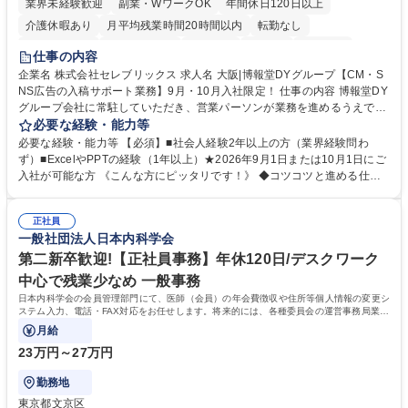
業界未経験歓迎
副業・WワークOK
年間休日120日以上
介護休暇あり
月平均残業時間20時間以内
転勤なし
未経験者歓迎
時短勤務あり
研修あり
在宅OK
育休あり
仕事の内容
完全週休2日制
交通費支給
駅近5分以内
企業名 株式会社セレブリックス 求人名 大阪|博報堂DYグループ【CM・S
NS広告の入稿サポート業務】9月・10月入社限定！ 仕事の内容 博報堂DY
グループ会社に常駐していただき、営業パーソンが業務を進めるうえで発
生する業務を幅広くサポートとしてテレビCMやSNS広告の入稿サポー
必要な経験・能力等
ト、進行管理等 部内アシスタントとしての業務をお任せします。 ◆得意
必要な経験・能力等 【必須】■社会人経験2年以上の方（業界経験問わ
先との定例資料作成 ◆競合調査 ◆広告出稿の進行管理、確認 ◆広告出稿
ず）■ExcelやPPTの経験（1年以上）★2026年9月1日または10月1日にご
後のデータ抽出と効果測定、資料作成 ◆TVCM放送枠の情報管理、不備確
入社が可能な方 《こんな方にピッタリです！》 ◆コツコツと進める仕事
認 ◆TV視聴率データ抽出、資料作成 ◆SNS広告(InstagramやFacebook
が好きな方 ◆チームで協力しながらやりがいのある仕事がしたい方 ◆コ
等)の入稿サポート ◆常駐先への活動履歴の報告 ◆得意先とのビジネスメ
ミュニケーションを取りながら仕事をするのが得意な方 ◆業務を通してキ
ール対応 ◆常駐先に向けた事業拡大の提案 など 募集職種 大阪|博報堂DY
正社員
ャリア・スキルUPを目指したい方 学歴・資格 学歴：大学院 大学 高専 短
一般社団法人日本内科学会
グループ【CM・SNS広告の入稿サポート業務】9月・10月入社限定！
大 専修学校 高校 語学力： 資格：
第二新卒歓迎!【正社員事務】年休120日/デスクワーク
中心で残業少なめ 一般事務
日本内科学会の会員管理部門にて、医師（会員）の年会費徴収や住所等個人情報の変更シ
ステム入力、電話・FAX対応をお任せします。将来的には、各種委員会の運営事務局業務
などにも幅広く携わっていただきます。
月給
23万円～27万円
勤務地
東京都文京区