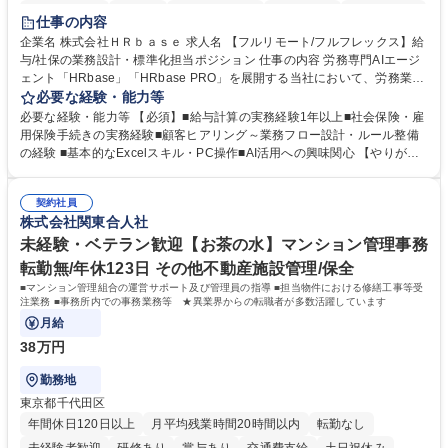
時短勤務あり
在宅OK
完全週休2日制
交通費支給
駅近5分以内
仕事の内容
服装自由
企業名 株式会社ＨＲｂａｓｅ 求人名 【フルリモート/フルフレックス】給
与/社保の業務設計・標準化担当ポジション 仕事の内容 労務専門AIエージ
ェント「HRbase」「HRbase PRO」を展開する当社において、労務業務
のオペレーション設計担当をクライアントの課題や要望をヒアリングし、
必要な経験・能力等
業務設計やシステム設定へと落とし込むポジションです。 【具体的に
必要な経験・能力等 【必須】■給与計算の実務経験1年以上■社会保険・雇
は】・業務オペレーション設計（要件定義/顧客ヒアリング/業務オペレー
用保険手続きの実務経験■顧客ヒアリング～業務フロー設計・ルール整備
ションの洗い出し、ルール整備、システム設定) ・業務マニュアル作成、
の経験 ■基本的なExcelスキル・PC操作■AI活用への興味関心 【やりが
改善 ・給与、賞与計算、及び明細発行 ・社会保険手続（入退社時、年間
い】必要に応じてコンサルティングも行いながら、給与計算や社会保険手
業務など） ・顧客企業のメイン担当者としての窓口対応業務 ・その他
続に関わるフローの設計、マニュアルの作成まで幅広く担当します。単な
（年調等の年次業務など） 募集職種 【フルリモート/フルフレックス】給
契約社員
る設計にとどまらず、ご自身が現場のエキスパートとしてオペレーション
株式会社関東合人社
与/社保の業務設計・標準化担当ポジション
を実行する機会もあり、実務と改善の両面でスキルを発揮できる環境で
す。 学歴・資格 学歴：大学院 大学 高専 短大 専修学校 高校 語学力： 資
未経験・ベテラン歓迎【お茶の水】マンション管理事務
格：
転勤無/年休123日 その他不動産施設管理/保全
■マンション管理組合の運営サポート及び管理員の指導 ■担当物件における修繕工事等受
注業務 ■事務所内での事務業務等 ★異業界からの転職者が多数活躍しています
月給
38万円
勤務地
東京都千代田区
年間休日120日以上
月平均残業時間20時間以内
転勤なし