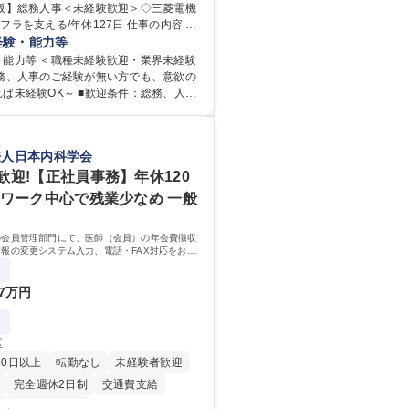
大阪】総務人事＜未経験歓迎＞◇三菱電機
日制
交通費支給
駅近5分以内
支える/年休127日 仕事の内容 総
服装自由
寮・社宅あり
域を中心に、これまでのご経験に応じて
経験・能力等
り
す。 ＜具体的には＞ ・総務/人事労
・能力等 ＜職種未経験歓迎・業界未経験
社保・勤怠管理など） ・採用・教育研修
総務、人事のご経験が無い方でも、意欲の
用 など ※基本的には事務所勤務です
ば未経験OK～ ■歓迎条件：総務、人事
教育等の業務内容により、関西圏以外へ
の方（業界不問） ■求める人物
宿泊を伴う国内出張もございます。 ※担
外の関係各部門との調整を率先して行
ちつつ、お互いに助け合いながら、総務
円滑に遂行できる協調性やコミュニケー
法人日本内科学会
織として協力しながら進める体制です。
を持っている方 ・人事総務領域に興味が
【大阪】総務人事＜未経験歓迎＞◇三菱電
志向をお持ちの方 学歴・資格 学
歓迎!【正社員事務】年休120
ンフラを支える/年休127日
大学 語学力： 資格：
クワーク中心で残業少なめ 一般
の会員管理部門にて、医師（会員）の年会費徴収
報の変更システム入力、電話・FAX対応をお任
来的には、各種委員会の運営事務局業務などにも
ていただきます。
7万円
区
20日以上
転勤なし
未経験者歓迎
完全週休2日制
交通費支給
第二新卒歓迎