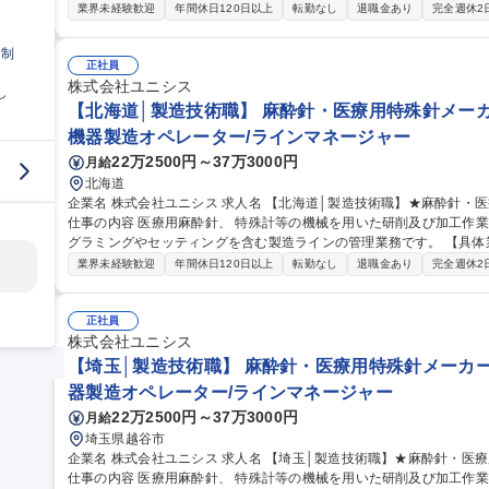
セッティング含む＞ による研削加工作業■製造ラインの管理■すべて
業界未経験歓迎
年間休日120日以上
転勤なし
退職金あり
完全週休2
を世界に届ける仕事です。 ※将来的な九州工場（福岡県糸島市）で
3.5か月間は、弊社埼玉工場（埼玉県越谷市）での研修として勤務いただきます。 募集職種 【福
日制
★麻酔針・医療用特殊針メーカー//NC工作機械/転勤なし
正社員
株式会社ユニシス
し
【北海道│製造技術職】 麻酔針・医療用特殊針メーカー
機器製造オペレーター/ラインマネージャー
22万2500円～37万3000円
月給
北海道
企業名 株式会社ユニシス 求人名 【北海道│製造技術職】★麻酔針・医療用特殊針メーカー//NC工作機械/転勤なし
仕事の内容 医療用麻酔針、 特殊計等の機械を用いた研削及び加工作
グラミングやセッティングを含む製造ラインの管理業務です。 【具体業務】■工作機械の操作＜プログラミング/
セッティング含む＞ による研削加工作業■製造ラインの管理■すべて
業界未経験歓迎
年間休日120日以上
転勤なし
退職金あり
完全週休2
を世界に届ける仕事です。 ※将来的な北海道工場（北海道北広島市
最低3.5か月間は、弊社埼玉工場（埼玉県越谷市）での研修として勤務いただきます。 募集
術職】★麻酔針・医療用特殊針メーカー//NC工作機械/転勤なし
正社員
株式会社ユニシス
【埼玉│製造技術職】 麻酔針・医療用特殊針メーカー/
器製造オペレーター/ラインマネージャー
22万2500円～37万3000円
月給
埼玉県越谷市
企業名 株式会社ユニシス 求人名 【埼玉│製造技術職】★麻酔針・医療用特殊針メーカー//NC工作機械/転勤なし
仕事の内容 医療用麻酔針、 特殊計等の機械を用いた研削及び加工作