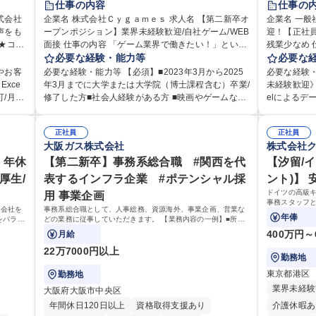
仕事の内容
仕事の
経験者歓迎
完全週休2日制
式会社
企業名 株式会社Ｃｙｇａｍｅｓ 求人名 【第二新卒オ
企業名 一般社団法
声をも
ープンポジション】業界未経験歓迎/自社ゲーム/WEB
インセンティブあり
交通費支給
土日祝休み
迎！【正社員
面接 仕事の内容 「ゲーム業界で働きたい！」という
残業少なめ 仕事の内容 日本内科学会の会員管理部門
服装自由
昼食補助あり
第二新卒歓迎
やしま
気持ちはあるものの、どのポジションが自分の適性
必要な経験・能力等
にて、医師
必要な
食事補助あり
くりに
にマッチしているか悩んでいる方が対象となりま
の変更システ
やお客
必要な経験・能力等 【必須】■2023年3月から2025
必要な経験
でのお
す！ 総合職（プランナー/データアナリストなど）、
す。将来的
xce
年3月までに大学または大学院（博士課程含む）卒業/
未経験歓迎》
技術職（開発エンジニ ア/インフラエンジニアな
にも幅広く携わっ
/月平
修了した方■社会人経験がある方 ■映画やゲームなど
elによるデ
お客様
ど）、デザイン職（デザイナー/イラストレ ーターな
ータ入力業
のコンテンツに親しみ、ビジネスとして興味がある
【魅力点】 
提供す
ど）等から、面接でご希望と適正にマッチしたポジ
報のシステ
応に慣れ
方 《入社実績 例》 ・メーカー → プロジェクトマネ
「実働7時
 【具
ションをご案内いたします。ゲームやエンタメコン
正社員
データの照合
正社員
です。独
ージャー ・ソーシャルゲーム → ゲームプランナー
ンスは抜群
大阪ガス株式会社
株式会社
ご指摘
テンツが大好きで、「ゲーム業界の未来を自らの手
師）からの電
えてい
・通信 → ゲームエンジニア ・独立行政法人 → デー
営）】 ・
など。
で作りたい」「最高のコンテンツを作るためには、
・複雑な案件
キリン
 年休
タサイエンティスト 学歴・資格 学歴：大学院 大学
【第二新卒】事務系総合職 #関西を代
調整、資料作成、
【汐留/
100
何でもやる」という情熱に溢れた方のご応募をお待
集職種 第二
様との
語学力： 資格：
歴：大学院 
厚生/
表するインフラ企業 #ポテンシャル採
ント)】
ちしております。 募集職種 【第二新卒オープンポジ
スクワーク
ィを込
ドイツの高級
用 事業企画
より良
ション】業界未経験歓迎/自社ゲーム/WEB面接
連業務
事務スタッフ
ら会社を
事務系総合職として、人事総務、資源海外、事業企画、営業な
す。 裁量を持
年俸
をバラン
どの業務に従事していただきます。 【業務内容の一例】■所属
です。
も挑戦で
事業部の勤労業務 ■海外に関係する各種業務 ■営業部門の企画
400万円～
月給
スタッフ、ルート営業
22万7000円以上
勤務地
東京都港区
勤務地
業界未経験
大阪府大阪市中央区
年間休日120日以上
資格取得支援あり
介護休暇あ