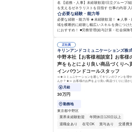
名 【総務・人事】未経験歓迎/日立グループ/
在宅OK
賞与あり
育休あり
完全週休2
を支えるゼネラリストを目指す 仕事の内容 入社直後
交通費支給
土日祝休み
寮・社宅あり
は労務（労務管理・給与計算・安全衛生・福
必要な経験・能力等
等）からお任せいたします。将来は総務・採
必要な経験・能力等 ★未経験歓迎！ ★人事・
育業務へ守備範囲を広げ、組織運営を支える
域を横断的に経験し幅広いスキルを身につけ
リストをめざせます。 ・初期業務：労働時間管理、
におすすめ！ ■労務管理(給与計算・社会保険手続
給与計算、社会保険対応、福利厚生管理、安
き・勤怠管理など)に関心があり主体的に取り
生、健康経営推進等をお任せします。ご経験
方 ※労務経験者は早期にご活躍いただけます。
て、休職者管理など、幅広く経験を積んでい
正社員
ームで仕事を推進できる方■将来はマネジメン
キリンアンドコミュニケーションズ株
ます。 ・将来的な広がり：総務・採用・教育
して活躍したい 【尚可】■人事、労務、採用
対応・経営企画等。 ★メンバーがマンツーマ
務のご経験 ■労務管理（給与計算・社会保険
中野本社【お客様相談室】お客様
寧に教えるため、ご経験が浅くても安心！幅
勤怠管理など）の経験 ■衛生管理者の資格を
声をもとにより良い商品づくりへ
験を積みたい意欲がある方に最適な環境です。 募
方 学歴・資格 学歴：大学院 大学 高専 短大 専修学校
インバウンドコールスタッフ
職種 【総務・人事】未経験歓迎/日立グループ
高校 語学力： 資格：
営を支えるゼネラリストを目指す
≪★コミュニケーションを通してキリンのファンを増
んか？★≫ お客様のお声をより良い商品づくりに活か
上で、窓口となるお客様相談室でのお仕事です。
月給
30万円
勤務地
東京都中野区
業界未経験歓迎
年間休日120日以上
退職金あり
在宅OK
賞与あり
交通費
土日祝休み
寮・社宅あり