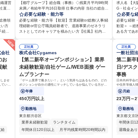
組織運営
日制
【都庁グループ】総合職（事務）◇残業月平均9時間
完全週休2日制
交通費支給
駅近5分以内
求人名 【
完全週休2
未満／有給年平均16日取得 仕事の内容 当社の総合職
G・社会インフラを
資格取得手当あり
食事補助あり
土日祝休み
利厚生
として、ジョブローテーションによる人事経理部門
必要な経験・能力等
務・人事領
必要な
食事補助あ
用・教
や収益事業等のフロント部門の部署等幅広い部署で
幅広くお任せしま
総務領
必要な経験・能力等 【歓迎】営業経験or総務/人事/経
必要な経験
ゼネラ
の業務をお任せいたします。研修制度やキャリア支
務（給与・
たい方
理経験or官公庁職員経験者で、道路事業のゼネラリ
歓迎＞ ～
援が充実しております！ ※下記業務詳細 【業務詳
・福利厚生運
ストとしてのキャリアを積みたい方【社風】社内関
ある方であれ
全衛
細】■管理部門：広報、人事、経理など当公社の運営
が、採用や
組める
係部署や東京都と連携が必要なため綿密にコミュニ
のご経験をお持ち
に応じ
に係る管理業務 ■収益部門：駐車場の新規開拓、管理
の日帰り・
 ■チ
ケーションを図っています。 【業務の魅力】■幅広く
像：・社内
ただき
運営、新宿駅西口広場の「イベントコーナー」など
正社員
当業務を持
正社員
ト職と
携われる：総合職（事務）では、駐車場の管理運営
い、業務を
式会社
株式会社Cygames
一般社団
・税務
の管理運営 ■道路部門：整備の急がれる骨格幹線道路
部という組
、教育業
や道路用地の取得、公益財団法人の中枢を担う管理
ション能力
ンで丁
や木造住宅密集地域の特定整備路線の用地取得、道
募集職種 
手続き・
のお
部門など多岐に渡る業務を経験できます。 ■様々なプ
【第二新卒オープンポジション】業界
ありゼネラリスト
第二新卒
広く経
路に関する普及啓発事業、都内の道路施設や道路工
機G・社会イ
お持ちの
ロジェクト：駐車場事業の他、新宿駅西口広場内に
歴：大学院 
貢献
未経験歓迎/自社ゲーム/WEB面接 ゲー
日/デス
集
事現場の見学ツアー事業 ※入社後は上記いずれかの
設置された照明を兼ねた広告「ブライトサイン」の
ムプランナー
事務
/組織運
部門へ配属。※業務内容変更の範囲：会社の定める
管理運営を行うなど、事業収益を生み出す活動を積
業務 募集職種 【都庁グループ】総合職（事務）◇残
やしませ
「ゲーム業界で働きたい！」という気持ちはあるものの、どの
日本内科学会
極的に行っています。 学歴・資格 学歴：大学院 大学
していく
ポジションが自分の適性にマッチしているか悩んでいる方が対
や住所等個人情
業月平均9時間未満／有給年平均16日取得
高専 短大 専修学校 高校 語学力： 資格：
象となります！
せします。将
年俸
月給
幅広く携わっ
450万円以上
23万円～2
勤務地
勤務地
東京都渋谷区
東京都文京
業界未経験歓迎
ランチタイム
年間休日1
支給
年間休日120日以上
月平均残業時間20時間以内
退職金あり
転勤なし
未経験者歓迎
住宅手当あり
土日祝休み