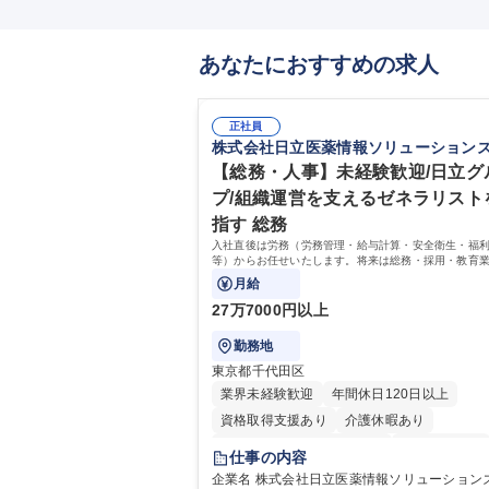
あなたにおすすめの求人
正社員
株式会社日立医薬情報ソリューション
【総務・人事】未経験歓迎/日立グ
プ/組織運営を支えるゼネラリスト
指す 総務
入社直後は労務（労務管理・給与計算・安全衛生・福
等）からお任せいたします。将来は総務・採用・教育
備範囲を広げ、組織運営を支えるゼネラリストをめざ
月給
27万7000円以上
勤務地
東京都千代田区
業界未経験歓迎
年間休日120日以上
資格取得支援あり
介護休暇あり
月平均残業時間20時間以内
未経験者歓迎
仕事の内容
住宅手当あり
時短勤務あり
退職金あり
企業名 株式会社日立医薬情報ソリューションズ 求