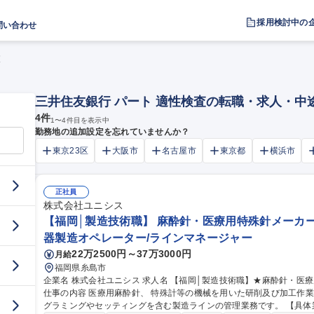
採用検討中の
問い合わせ
査
三井住友銀行 パート 適性検査の転職・求人・中
4
件
1
〜
4
件目を表示中
勤務地の追加設定を忘れていませんか？
東京23区
大阪市
名古屋市
東京都
横浜市
正社員
株式会社ユニシス
【福岡│製造技術職】 麻酔針・医療用特殊針メーカー/
器製造オペレーター/ラインマネージャー
22万2500円～37万3000円
月給
福岡県糸島市
企業名 株式会社ユニシス 求人名 【福岡│製造技術職】★麻酔針・医療用特殊針メーカー//NC工作機械/転勤なし
仕事の内容 医療用麻酔針、 特殊計等の機械を用いた研削及び加工作
グラミングやセッティングを含む製造ラインの管理業務です。 【具体業務】■工作機械の操作＜プログラミング/