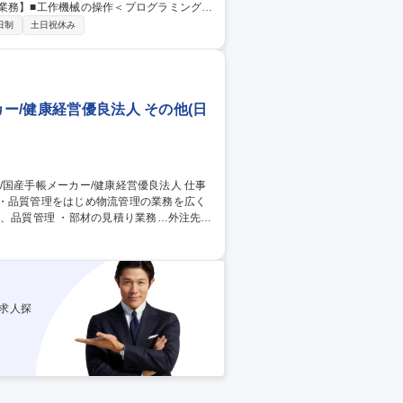
国内製造にこだわった高品質な医療用特殊針
日制
土日祝休み
修 (約1.5か月) 後は、 埼玉工場 (埼玉
カー/健康経営優良法人 その他(日
整・品質管理をはじめ物流管理の業務を広く
フトを運転しての、荷物の移動・荷下ろ
は、入社後当社にて免許を取得いただけますの
業83年/国産手帳メーカー/健康経営優良法人
求人探