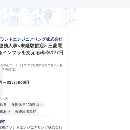
プラントエンジニアリング株式会社
総務人事<未経験歓迎> 三菱電
会インフラを支える/年休127日
域を中心に、これまでのご経験に応じて幅広くお
＜具体的には＞
0円～33万5000円
市北区
歓迎
年間休日120日以上
援あり
未経験者歓迎
り
時短勤務あり
経験者歓迎
内容
在宅OK
賞与あり
菱電機プラントエンジニアリング株式会社