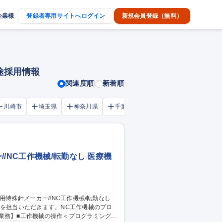
企業様
登録者専用サイトへログイン
新規会員登録（無料）
途採用情報
関連度順
新着順
川崎市
埼玉県
神奈川県
千葉市
大阪府
千葉県
/NC工作機械/転勤なし 医療機
業を担当いただきます。NC工作機械のプロ