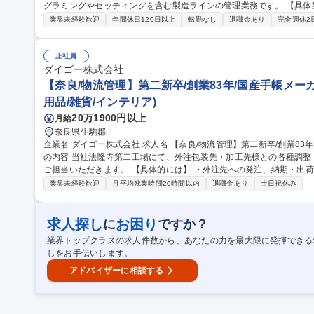
グラミングやセッティングを含む製造ラインの管理業務です。 【具体業務】■工作機械の操作＜プログラミング/
セッティング含む＞ による研削加工作業■製造ラインの管理■すべて
業界未経験歓迎
年間休日120日以上
転勤なし
退職金あり
完全週休2
を世界に届ける仕事です。 ※エリア限定社員 (転勤なし) として、入社後研
県越谷市) での勤務となります。 募集職種 【埼玉│製造技術職】★麻酔針・医療用特殊針メーカー//NC工作機械/
転勤なし
正社員
ダイゴー株式会社
【奈良/物流管理】第二新卒/創業83年/国産手帳メー
用品/雑貨/インテリア)
20万1900円以上
月給
奈良県生駒郡
企業名 ダイゴー株式会社 求人名 【奈良/物流管理】第二新卒/創業83年/国産手帳メーカー/健康経営優良法人 仕事
の内容 当社法隆寺第二工場にて、外注包装先・加工先様との各種調
ご担当いただきます。 【具体的には】 ・外注先への発注、納期・出荷、品質管理 ・部材の見積り業務…外注先へ
見積を依頼し、取りまとめて営業へ回答 ・マテハン業務（フォークリ
業界未経験歓迎
月平均残業時間20時間以内
退職金あり
土日祝休み
し・積み込み業務 等） 等 ※フォークリフト免許をお持ちでない方
でご安心ください。 募集職種 【奈良/物流管理】第二新卒/創
求人探し
お困り
に
ですか？
業界トップクラスの求人件数から、あなたの力を最大限に発揮できる
しをお手伝いします。
アドバイザーに相談する