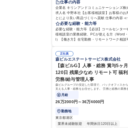
仕事の内容
企業名 キリンアンドコミュニケーションズ株
求人名 中野本社【お客様相談室】お客様のお
とにより良い商品づくりへ貢献 仕事の内容 ≪★コミ
ュニケーションを通してキリンのファンを増
必要な経験・能力等
せんか？★≫ お客様のお声をより良い商品づ
必要な経験・能力等 【必須】コールセンター
活かしていく上で、窓口となるお客様相談室
様相談室の業務経験、PCが使える方（Word・E
仕事です。 日々お客様からいただくキリングループ
l）【働き方】在宅勤務・リモートワーク相談可
へのご意見を、企業活動に活かしています。
均残業7～8時間程度 【入社後の研修】着任から1か
からの声に迅速かつ誠意をもって対応、情報
月は電話対応のOJTを中心に実施し、電話対
るとともにグループ内活動に反映しています。
正社員
た段階でメール・手紙のOJTを実施する予定
森ビルエステートサービス株式会社
体的には】電話応対、メール、お手紙対応、
り立ち以降もしっかりフォローする体制を整
品調査報告書作成、有人チャットボット対応
ますのでご安心ください。 【当社について】
【森ビルG】人事・総務 賞与5ヶ月
【1日の対応件数】■電話：月間一人当たり平均
グループの広報機能を担う会社として、お客
120日 残業少なめ リモート可 福利
件前後■メール・手紙：同上40件前後 募集職種 中野
出会いを大切にし、磨き上げたホスピタリテ
労務/給与管理人事
本社【お客様相談室】お客様のお声をもとに
めてコミュニケーションをとりながら広報関
い商品づくりへ貢献
森ビルグループの安定した環境で、バックオフィスか
を行っております。 学歴・資格 学歴：大学院 大学
支える人事・総務をお任せします。 労務と総務の業務
高専 短大 専修学校 高校 語学力： 資格：
スよく担当し、ゆくゆくは制度改定などのコア業務に
月給
きる、やりがいある環境です。
26万2000円～36万4000円
勤務地
東京都港区
業界未経験歓迎
年間休日120日以上