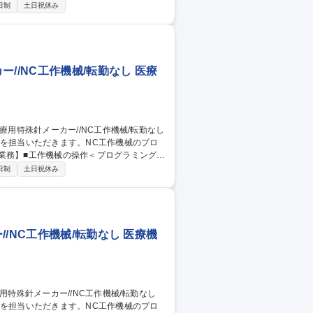
国内製造にこだわった高品質な医療用特殊針
日制
土日祝休み
の勤務を想定し、業務習得の為入社から最低
岡│製造技術職】
//NC工作機械/転勤なし 医療
業を担当いただきます。NC工作機械のプロ
国内製造にこだわった高品質な医療用特殊針
日制
土日祝休み
）での勤務を想定し、業務習得の為入社から
職種 【北海道│製造技
/NC工作機械/転勤なし 医療機
業を担当いただきます。NC工作機械のプロ