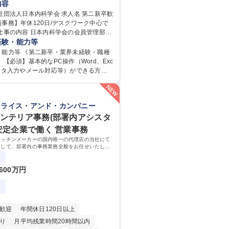
内容
人日本内科学会 求人名 第二新卒歓
事務】年休120日/デスクワーク中心で
（会員）の年会費徴収や住所等個人情報
経験・能力等
ム入力、電話・FAX対応をお任せしま
・能力等 《第二新卒・業界未経験・職種
には、各種委員会の運営事務局業務など
 【必須】基本的なPC操作（Word、Exc
ていただきます。 【会員管理・デ
ータ入力やメール対応等）ができる方
務】 ・医師（会員）の住所変更、個人情
・年休120日以上に加え、9時～17時の
ム登録・更新 ・年会費の徴収管理や入金
間勤務」で残業も少なくワークライフバラ
確認 【問い合わせ対応】 ・会員（医
です。 【将来的な業務（各種委員会運
クライス・アンド・カンパニー
話、FAX、ネット申請に伴う相談受付
学会内における各種委員会のスケジュール
のへのエスカレーション・連携対応 募
当日の運営サポート 学歴・資格 学
インテリア事務(部署内アシスタ
新卒歓迎！【正社員事務】年休120日/デ
大学 語学力： 資格：
 安定企業で働く 営業事務
中心で残業少なめ
キッチンメーカーの国内唯一の代理店の当社にて
として、部署内の事務業務全般をお任せいたしま
って働いていただけるため、スキルアップも可能
600万円
歓迎
年間休日120日以上
り
月平均残業時間20時間以内