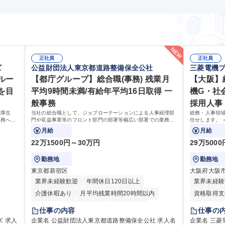
正社員
正社員
ズ
公益財団法人東京都道路整備保全公社
三菱電機
ルー
【都庁グループ】総合職(事務) 残業月
【大阪】
を目
平均9時間未満/有給年平均16日取得 一
機G・社
般事務
採用人事
利厚生
当社の総合職として、ジョブローテーションによる人事経理部
総務・人事領
業務へ守
門や収益事業等のフロント部門の部署等幅広い部署での業務を
任せします。 
せます。
お任せいたします。研修制度やキャリア支援が充実しておりま
月給
月給
す！ ※下記業務詳細
22万1500円～30万円
29万500
勤務地
勤務地
東京都新宿区
大阪府大阪
業界未経験歓迎
年間休日120日以上
業界未経験
介護休暇あり
月平均残業時間20時間以内
資格取得支
転勤なし
住宅手当あり
経験者歓迎
住宅手当あ
仕事の内容
仕事の
研修あり
退職金あり
賞与あり
退職金あり
人
企業名 公益財団法人東京都道路整備保全公社 求人名
企業名 三