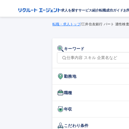
求人を探す
サービス紹介
転職成功ガイド
お
転職・求人トップ
/
三井住友銀行 パート 適性検
キーワード
勤務地
職種
年収
こだわり条件