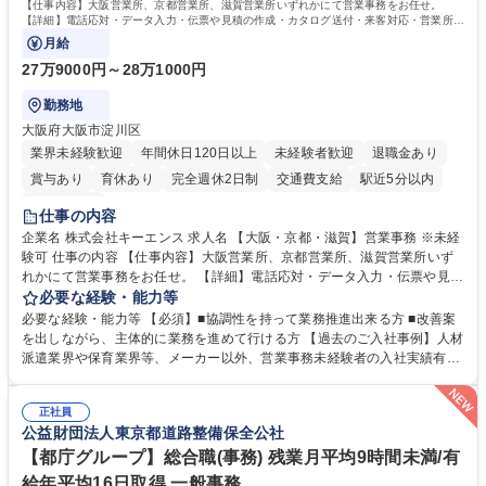
【仕事内容】大阪営業所、京都営業所、滋賀営業所いずれかにて営業事務をお任せ。
【詳細】電話応対・データ入力・伝票や見積の作成・カタログ送付・来客対応・営業所内
で発生する事務業務や業務改善をお任せ。
月給
27万9000円～28万1000円
勤務地
大阪府大阪市淀川区
業界未経験歓迎
年間休日120日以上
未経験者歓迎
退職金あり
賞与あり
育休あり
完全週休2日制
交通費支給
駅近5分以内
土日祝休み
仕事の内容
企業名 株式会社キーエンス 求人名 【大阪・京都・滋賀】営業事務 ※未経
験可 仕事の内容 【仕事内容】大阪営業所、京都営業所、滋賀営業所いず
れかにて営業事務をお任せ。 【詳細】電話応対・データ入力・伝票や見積
の作成・カタログ送付・来客対応・営業所内で発生する事務業務や業務改
必要な経験・能力等
善をお任せ。 【教育制度】ご入社後、育成担当とペアになりながらOJTに
必要な経験・能力等 【必須】■協調性を持って業務推進出来る方 ■改善案
て業務を覚えていただくことが可能です。業務システムがきちんと構築さ
を出しながら、主体的に業務を進めて行ける方 【過去のご入社事例】人材
れているため、スムーズに仕事に慣れることができる環境です。また、
派遣業界や保育業界等、メーカー以外、営業事務未経験者の入社実績有
「チームで成果を出す文化」があり、良いやり方を積極的に共有しながら
【当社の事務職について】単なる事務ではなく主体性を発揮したサポート
常に改善を目指す風土のため、安心して業務に取り組んでいただけます。
により、キーエンスの付加価値向上に貢献します。ベースの定型業務に加
募集職種 【大阪・京都・滋賀】営業事務 ※未経験可
正社員
えて、お客様や社員の状況に合わせ、能動的なサポート、改善の動きも期
公益財団法人東京都道路整備保全公社
待され。組織を支えるスペシャリストとして、チームに貢献し、結果的に
社員から頼られる存在になることができます。平均19:30の退勤以降の業
【都庁グループ】総合職(事務) 残業月平均9時間未満/有
務の持ち帰りも禁止されており、メリハリのある働き方となります。 学
給年平均16日取得 一般事務