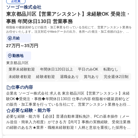
万～・残業10H◆食品原料・健康食品の商社
正社員
演算ができる方 ・業務ルールや指示を理解し、行動できる方 学歴・資格
ソーゴー株式会社
学歴：大学院 大学 短大 語学力： 資格：
東京都品川区【営業アシスタント】未経験OK 受発注・
事務 年間休日130日 営業事務
樹脂板や建築資材などの販売・加工事業を行っている当社にて、営業アシスタント業務を
お任せいたします。注文対応やWebデータの出力、各所への発注・加工依頼のほか、電
話・メール対応等の事務業務を担当します。
月給
27万円～35万円
勤務地
東京都品川区
業界未経験歓迎
年間休日120日以上
平日のみOK
転勤なし
未経験者歓迎
経験者歓迎
退職金あり
賞与あり
完全週休2日制
交通費支給
駅近5分以内
土日祝休み
仕事の内容
企業名 ソーゴー株式会社 求人名 東京都品川区【営業アシスタント】未経
験OK◆受発注・事務◆年間休日130日 仕事の内容 樹脂板や建築資材など
の販売・加工事業を行っている当社にて、営業アシスタント業務をお任せ
いたします。注文対応やWebデータの出力、各所への発注・加工依頼のほ
必要な経験・能力等
か、電話・メール対応等の事務業務を担当します。 ■受注・発注業務：FA
必要な経験・能力等 【必須】普通自動車運転免許、PCの基本操作（メー
Xによる注文対応、Web発注データのプリントアウト、各仕入先・協力会
ル送信・簡単入力程度）ができる方【尚可】事務の実務経験、受発注業務
社への発注および加工依頼等 ■納品書・請求書の作成および発送手配 ■商
の経験のある方★業界・職種未経験歓迎！人柄と意欲を重視した採用を行
品手配・在庫確認・納期調整 ■電話・メールでの問い合わせ対応および付
っています。 【要件】未経験歓迎！未経験からスタートして長く勤務する
随する事務全般 ※高度なPCスキルは不要です。【業務内容の変更範囲】