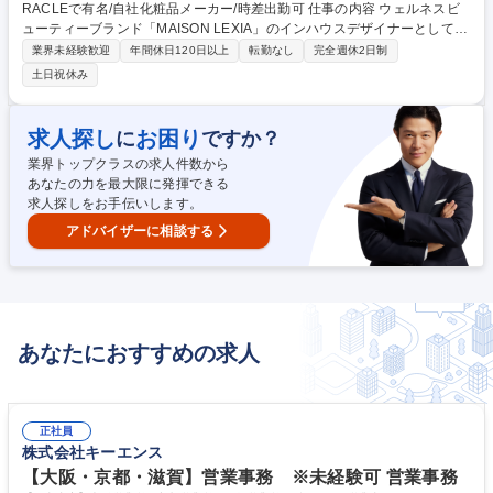
RACLEで有名/自社化粧品メーカー/時差出勤可 仕事の内容 ウェルネスビ
ューティーブランド「MAISON LEXIA」のインハウスデザイナーとして、
印刷物・WEB・SNS・パッケージデザイン等の制作を担当いただきま
業界未経験歓迎
年間休日120日以上
転勤なし
完全週休2日制
す。ご経験によっては、制作ディレクションもお任せします。 ■製品パン
土日祝休み
フレット、フライヤー等の印刷物のデザイン ■HP、ECサイト等のWEBデ
ザイン ■SNSのデザイン ■直営店、POPUPの販促ツールのデザイン、空
間ディスプレイ ■パッケージデザイン【当社について】2001年創業のオー
求人探し
お困り
に
ですか？
ガニック化粧品メーカーです。ウェルネスビューティーブランド「MAISO
業界トップクラスの求人件数から
N LEXIA」は、北海道・旭川の自社農園で栽培する絶滅危惧植物を活かし
あなたの力を最大限に発揮できる
独自開発した化粧品・香水を展開しています。 募集職種 [大阪/グラフィッ
求人探しをお手伝いします。
クデザイナー]L'ORACLEで有名/自社化粧品メーカー/時差出勤可
アドバイザーに相談する
あなたにおすすめの求人
正社員
株式会社キーエンス
【大阪・京都・滋賀】営業事務 ※未経験可 営業事務