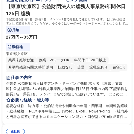
大学 高専 短大 専修学校 高校 語学力： 資格：
【東京/文京区】公益財団法人の総務人事業務/年間休日
125日 総務
下記業務を部長1名、課長1名、メンバー2名で分担して遂行しています。 はじめは担当
者として業務を覚えていただき、ゆくゆくはリーダーやマネージャーポジションとして活
躍いただくことを期待しています。
月給
27万円～35万円
勤務地
東京都文京区
業界未経験歓迎
副業・WワークOK
年間休日120日以上
月平均残業時間20時間以内
転勤なし
英語
退職金あり
在宅OK
賞与あり
育休あり
完全週休2日制
交通費支給
土日祝休み
仕事の内容
食事補助あり
企業名 公益財団法人日本アンチ・ドーピング機構 求人名 【東京／文京
区】公益財団法人の総務人事業務／年間休日125日 仕事の内容 下記業務を
部長1名、課長1名、メンバー2名で分担して遂行しています。 はじめは担
当者として業務を覚えていただき、ゆくゆくはリーダーやマネージャーポ
必要な経験・能力等
ジションとして活躍いただくことを期待しています。 【総務・人事グルー
必要な経験・能力等 ・公的助成金や補助金の申請・四半期、年間報告経験
プの業務内容】 ・人事制度関連 ・採用活動 ・教育研修の企画、実行 ・勤
・総務経験 ・PCスキル中級以上（Word、Excel、PowerPoint） ・社内外
怠管理 ・官公庁への各種提出 ・法定の会議運営（評議員会、理事会） ・
と円滑な調整ができるコミュニケーション能力 ・口が堅い方 ■歓迎要件
コンプライアンス ・内部規程やルールの管理、整備、文書管理 ・契約関
・採用業務経験 ・英語に抵抗がない方 ・営業経験 学歴・資格 学歴：大学
連 ・衛生管理 ・防災関連・公的助成金の管理・オフィス、ファシリティ
院 大学 高専 短大 専修学校 高校 語学力： 資格：
管理 ・福利厚生関連 ・職員からの問合せ、相談対応 ・その他日常の総務
正社員