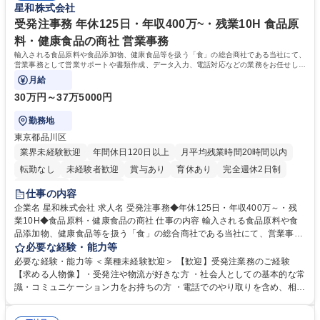
星和株式会社
業務全般 募集職種 【東京／文京区】公益財団法人の総務人事業務／年間
休日125日
受発注事務 年休125日・年収400万~・残業10H 食品原
料・健康食品の商社 営業事務
輸入される食品原料や食品添加物、健康食品等を扱う「食」の総合商社である当社にて、
営業事務として営業サポートや書類作成、データ入力、電話対応などの業務をお任せしま
す。
月給
30万円～37万5000円
勤務地
東京都品川区
業界未経験歓迎
年間休日120日以上
月平均残業時間20時間以内
転勤なし
未経験者歓迎
賞与あり
育休あり
完全週休2日制
交通費支給
土日祝休み
仕事の内容
企業名 星和株式会社 求人名 受発注事務◆年休125日・年収400万～・残
業10H◆食品原料・健康食品の商社 仕事の内容 輸入される食品原料や食
品添加物、健康食品等を扱う「食」の総合商社である当社にて、営業事務
として営業サポートや書類作成、データ入力、電話対応などの業務をお任
必要な経験・能力等
せします。 ・受注／出荷指示／売上管理／仕入管理／在庫管理／お客様や
必要な経験・能力等 ＜業種未経験歓迎＞ 【歓迎】受発注業務のご経験
倉庫と電話確認など、販売に関わる事務、営業サポートをお願いします。
【求める人物像】・受発注や物流が好きな方 ・社会人としての基本的な常
・入社後は商品について覚えることから始め、先輩社員OJTと共に業務を
識・コミュニケーション力をお持ちの方 ・電話でのやり取りを含め、相手
進めて頂きます。未経験から始めた方も多数活躍中です。 [業務内容の変
の要件を正しく理解し対応できる方 ・数量・在庫・出荷数などの数値を正
更の範囲:会社の定める業務] 募集職種 受発注事務◆年休125日・年収400
確に扱う業務に抵抗がない方 ・PCを業務で日常的に使用しており、四則