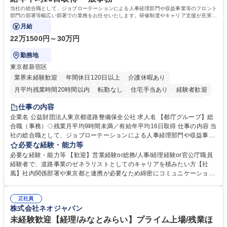
歴・資格 学歴：大学院 大学 高専 短大 語学力： 資格：
当社の総合職として、ジョブローテーションによる人事経理部門や収益事業等のフロント
部門の部署等幅広い部署での業務をお任せいたします。研修制度やキャリア支援が充実し
ております！ ※下記業務詳細
月給
22万1500円～30万円
勤務地
東京都新宿区
業界未経験歓迎
年間休日120日以上
介護休暇あり
月平均残業時間20時間以内
転勤なし
住宅手当あり
経験者歓迎
研修あり
退職金あり
賞与あり
完全週休2日制
交通費支給
仕事の内容
駅近5分以内
資格取得手当あり
食事補助あり
企業名 公益財団法人東京都道路整備保全公社 求人名 【都庁グループ】総
合職（事務）◇残業月平均9時間未満／有給年平均16日取得 仕事の内容 当
社の総合職として、ジョブローテーションによる人事経理部門や収益事業
等のフロント部門の部署等幅広い部署での業務をお任せいたします。研修
必要な経験・能力等
制度やキャリア支援が充実しております！ ※下記業務詳細 【業務詳細】■
必要な経験・能力等 【歓迎】営業経験or総務/人事/経理経験or官公庁職員
管理部門：広報、人事、経理など当公社の運営に係る管理業務 ■収益部
経験者で、道路事業のゼネラリストとしてのキャリアを積みたい方【社
門：駐車場の新規開拓、管理運営、新宿駅西口広場の「イベントコーナ
風】社内関係部署や東京都と連携が必要なため綿密にコミュニケーション
ー」などの管理運営 ■道路部門：整備の急がれる骨格幹線道路や木造住宅
を図っています。 【業務の魅力】■幅広く携われる：総合職（事務）で
密集地域の特定整備路線の用地取得、道路に関する普及啓発事業、都内の
は、駐車場の管理運営や道路用地の取得、公益財団法人の中枢を担う管理
道路施設や道路工事現場の見学ツアー事業 ※入社後は上記いずれかの部門
正社員
部門など多岐に渡る業務を経験できます。 ■様々なプロジェクト：駐車場
株式会社ネオジャパン
へ配属。※業務内容変更の範囲：会社の定める業務 募集職種 【都庁グル
事業の他、新宿駅西口広場内に設置された照明を兼ねた広告「ブライトサ
ープ】総合職（事務）◇残業月平均9時間未満／有給年平均16日取得
イン」の管理運営を行うなど、事業収益を生み出す活動を積極的に行って
未経験歓迎【経理/みなとみらい】プライム上場/残業ほ