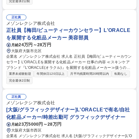
完全週休2日制
質やライフスタイルに合わせたスキンケア・美容商品のご提案・販売■店
頭でのサンプリング配布やお声がけによる新規顧客づくり■商品ディスプ
レイや売場づくり、在庫管理■リピーターのお客様へのフォローや関係構
正社員
築 ★美容を通じて「健康的な美しさ（ウェルネス）」を提案し、お客様の
メゾンレクシア株式会社
毎日をより豊かにするポジションです★人と接する時間が長く、お客様一
正社員【梅田/ビューティーカウンセラー】L'ORACLE
人ひとりと丁寧に向き合えるお仕事です 募集職種 【梅田/ビューティーカ
を展開する化粧品メーカー 美容部員
ウンセラー】新発想[菌美容]マイバイオームで話題の企業
24万円～28万円
月給
大阪府大阪市北区
企業名 メゾンレクシア株式会社 求人名 正社員【梅田/ビューティーカウン
セラー】L'ORACLEを展開する化粧品メーカー 仕事の内容 ≪スキンケア
ブランド『L'ORACLE(オラクル)』を展開する化粧品メーカー≫扱うのは
自社製造の、肌により良い化粧品。お客様に寄り添い、より美しく心の豊
業界未経験歓迎
年間休日120日以上
月平均残業時間20時間以内
転勤なし
かさを感じていただけるカウンセリング・ご提案をお任せ。 ■お客様の肌
完全週休2日制
質やライフスタイルに合わせたスキンケア・美容商品のご提案・販売■店
頭でのサンプリング配布やお声がけによる新規顧客づくり■商品ディスプ
レイや売場づくり、在庫管理■リピーターのお客様へのフォローや関係構
正社員
築 ★美容を通じて「健康的な美しさ（ウェルネス）」を提案し、お客様の
メゾンレクシア株式会社
毎日をより豊かにするポジションです★人と接する時間が長く、お客様一
[大阪/グラフィックデザイナー]L'ORACLEで有名/自社
人ひとりと丁寧に向き合えるお仕事です 募集職種 正社員【梅田/ビューテ
化粧品メーカー/時差出勤可 グラフィックデザイナー
ィーカウンセラー】L'ORACLEを展開する化粧品メーカー
23万5000円～28万円
月給
大阪府大阪市西区
企業名 メゾンレクシア株式会社 求人名 [大阪/グラフィックデザイナー]L'O