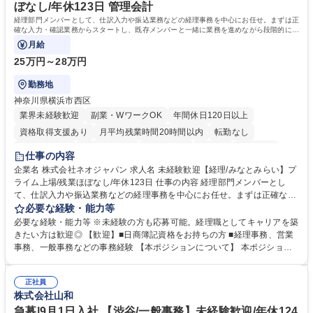
います。 学歴・資格 学歴：大学院 大学 高専 短大 専修学校 高校 語学力：
ぼなし/年休123日 管理会計
資格：
経理部門メンバーとして、仕訳入力や振込業務などの経理事務を中心にお任せ。まずは正
確な入力・確認業務からスタートし、既存メンバーと一緒に業務を進めながら段階的に経
理知識を身につけていただきます。
月給
25万円～28万円
勤務地
神奈川県横浜市西区
業界未経験歓迎
副業・WワークOK
年間休日120日以上
資格取得支援あり
月平均残業時間20時間以内
転勤なし
未経験者歓迎
時短勤務あり
退職金あり
在宅OK
賞与あり
仕事の内容
完全週休2日制
交通費支給
駅近5分以内
土日祝休み
服装自由
企業名 株式会社ネオジャパン 求人名 未経験歓迎【経理/みなとみらい】プ
ライム上場/残業ほぼなし/年休123日 仕事の内容 経理部門メンバーとし
寮・社宅あり
て、仕訳入力や振込業務などの経理事務を中心にお任せ。まずは正確な入
力・確認業務からスタートし、既存メンバーと一緒に業務を進めながら段
必要な経験・能力等
階的に経理知識を身につけていただきます。 【具体的には】 ■社内稟議に
必要な経験・能力等 ※未経験の方も応募可能。経理職としてキャリアを築
基づく仕訳入力 ■月末の振込業務 ■明細作成 ■伝票処理、記帳業務 ■既存
きたい方は歓迎◎ 【歓迎】■日商簿記資格をお持ちの方 ■経理事務、営業
メンバーの業務サポート 【将来的には】 ■月次決算補助 ■四半期・年次決
事務、一般事務などの事務経験 【本ポジションについて】 本ポジション
算補助 ■有価証券報告書など開示資料作成補助 ■海外子会社を含む連結決
の魅力は、プライム上場企業の経理部門で、未経験から経理キャリアをス
算補助 ※3～5年程度を目安に、徐々に決算業務へ業務範囲を広げていく
タートできる点です。まずは仕訳入力や振込業務など基礎的な業務から担
想定です。 募集職種 未経験歓迎【経理/みなとみらい】プライム上場/残業
正社員
当し、3～5年をかけて月次決算・四半期決算・開示資料作成補助などへス
株式会社山和
ほぼなし/年休123日
テップアップできます。また、残業は通常月ほぼなく、決算月でも10時間
未満のため、無理なく経理として専門性を身につけられる環境です。 学
急募|9月1日入社 【渋谷/一般事務】未経験歓迎/年休124