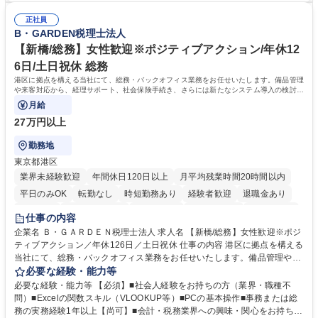
総務人事業務全般へ幅広く従事していただきます。 募集職種 【豊中市/総
る当社で組織の次代を担うネクスト人材として長期的に成長したい方 ■周
務人事】経験者歓迎！/阪急阪神HDグループ/年休124日
正社員
囲のメンバーと協調しつつ主体性を持って能動的に業務を推進できる方 学
B・GARDEN税理士法人
歴・資格 学歴：大学院 大学 高専 短大 専修学校 高校 語学力： 資格：
【新橋/総務】女性歓迎※ポジティブアクション/年休12
6日/土日祝休 総務
港区に拠点を構える当社にて、総務・バックオフィス業務をお任せいたします。備品管理
や来客対応から、経理サポート、社会保険手続き、さらには新たなシステム導入の検討ま
で、幅広く組織を支える役割です。
月給
27万円以上
勤務地
東京都港区
業界未経験歓迎
年間休日120日以上
月平均残業時間20時間以内
平日のみOK
転勤なし
時短勤務あり
経験者歓迎
退職金あり
賞与あり
完全週休2日制
交通費支給
駅近5分以内
土日祝休み
仕事の内容
服装自由
企業名 Ｂ・ＧＡＲＤＥＮ税理士法人 求人名 【新橋/総務】女性歓迎※ポジ
ティブアクション／年休126日／土日祝休 仕事の内容 港区に拠点を構える
当社にて、総務・バックオフィス業務をお任せいたします。備品管理や来
客対応から、経理サポート、社会保険手続き、さらには新たなシステム導
必要な経験・能力等
入の検討まで、幅広く組織を支える役割です。 ■備品発注・在庫管理、郵
必要な経験・能力等 【必須】■社会人経験をお持ちの方（業界・職種不
送物対応、電話・来客対応 ■金融機関への外出業務（入出金管理補助）、
問）■Excelの関数スキル（VLOOKUP等）■PCの基本操作■事務または総
福利厚生・社内イベントの運営管理 ■社内ルールの整備、職場環境の改善
務の実務経験1年以上【尚可】■会計・税務業界への興味・関心をお持ちの