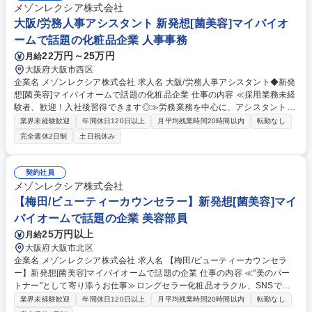
メゾンレクシア株式会社
大阪/労務人事アシスタント 新発想[菌美容]マイバイオ
ームで話題の化粧品企業 人事事務
22万円～25万円
月給
大阪府大阪市西区
企業名 メゾンレクシア株式会社 求人名 大阪/労務人事アシスタント◆新発
想[菌美容]マイバイオームで話題の化粧品企業 仕事の内容 ≪採用業務未経
験者、歓迎！入社後習得できます◎≫労務業務を中心に、アシスタント業
務をお任せします！データ入力・設定、書類作成、提出物の初期チェッ
業界未経験歓迎
年間休日120日以上
月平均残業時間20時間以内
転勤なし
ク、日時調整といった「サポート業務」がメインです。 【労務】■給与/賞
完全週休2日制
土日祝休み
与計算(給与計算システムPXの設定・入力)■勤怠締め(勤怠管理システム設
定・勤怠チェック)■社会保険料住民税の手続き・書類作成■評価/昇給/賞与
に関する事務■年末調整【採用】■応募書類印刷・選考結果入力■面接日時
契約社員
調整■新採用手段のリサーチ※必要に応じて【他】■入社/休職/退職等の資
メゾンレクシア株式会社
料準備・手続き・依頼(社労士へ外注)■労働条件通知書・各種証明書等の作
【梅田/ビューティーカウンセラー】新発想[菌美容]マイ
成(ひな形への入力中心)■総務業務(一部) 募集職種 大阪/労務人事アシスタ
バイオームで話題の企業 美容部員
ント◆新発想[菌美容]マイバイオームで話題の化粧品企業
25万円以上
月給
大阪府大阪市北区
企業名 メゾンレクシア株式会社 求人名 【梅田/ビューティーカウンセラ
ー】新発想[菌美容]マイバイオームで話題の企業 仕事の内容 ≪"美のパー
トナー"として寄り添うお仕事≫ロングセラー化粧品オラクル、SNSで話
題の"菌美容"マイバイオーム等、本当に良いものを自信を持ってお届け！
業界未経験歓迎
年間休日120日以上
月平均残業時間20時間以内
転勤なし
お客様に寄り添い、美しさ・豊かさを引き出すお仕事です。 ■お客様の肌