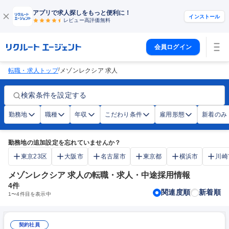
アプリで求人探しをもっと便利に！
インストール
レビュー高評価
無料
会員ログイン
/
転職・求人トップ
メゾンレクシア 求人
検索条件を設定する
勤務地
職種
年収
こだわり条件
雇用形態
新着のみ
勤務地の追加設定を忘れていませんか？
東京23区
大阪市
名古屋市
東京都
横浜市
川崎
メゾンレクシア 求人の転職・求人・中途採用情報
4
件
関連度順
新着順
1
〜
4
件目を表示中
契約社員