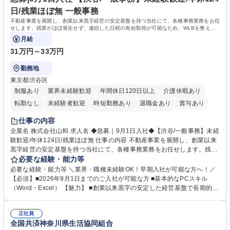
歴・資格 学歴：大学院 大学 高専 短大 専修学校 高校 語学力： 資格：日商
日/残業ほぼ無 一般事務
簿記検定1級 日商簿記検定2級
不動産事業を展開し、創業以来黒字経営の安定基盤を持つ当社にて、各種事務業務をお任
せします。残業がほぼ発生せず、連続した日程の有給取得が可能なため、WLBを整えた
い方にお勧めの環境です！
月給
31万円～33万円
勤務地
東京都渋谷区
制服あり
業界未経験歓迎
年間休日120日以上
介護休暇あり
転勤なし
未経験者歓迎
時短勤務あり
退職金あり
賞与あり
育休あり
完全週休2日制
交通費支給
土日祝休み
仕事の内容
企業名 株式会社山和 求人名 ◆急募｜9月1日入社◆【渋谷/一般事務】未経
験歓迎/年休124日/残業ほぼ無 仕事の内容 不動産事業を展開し、創業以来
黒字経営の安定基盤を持つ当社にて、各種事務業務をお任せします。残業
がほぼ発生せず、連続した日程の有給取得が可能なため、WLBを整えたい
必要な経験・能力等
方にお勧めの環境です！ 入社後はOJTを通じて丁寧に研修を行いますの
必要な経験・能力等 ＼業界・職種未経験OK！早期入社が可能な方へ！／
で、事務未経験の方でも安心して臨むことができます。 【業務詳細】■電
【必須】■2026年9月1日までのご入社が可能な方 ■基本的なPCスキル
話・来客対応 ■物件の鍵や社内の備品管理 ■データ入力や書類作成 ■契約
（Word・Excel） 【魅力】 ■創業以来黒字の安定した経営基盤で長期的に
書などのファイリング ■郵送物の仕訳・発送 など 募集職種 ◆急募｜9月1
安心して働ける環境 ■残業ほぼなしで働きやすさ抜群、プライベートとの
日入社◆【渋谷/一般事務】未経験歓迎/年休124日/残業ほぼ無
両立が可能 ■有給取得を積極的に推奨、年間10日程度の取得実績 ■1ヶ月
正社員
のOJTで業務を習得可能、未経験でもしっかりサポート 学歴・資格 学
全国共済神奈川県生活協同組合
歴：大学院 大学 高専 短大 語学力： 資格：