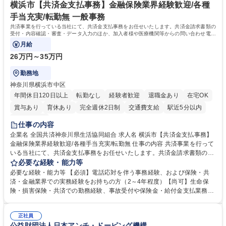
横浜市【共済金支払事務】金融保険業界経験歓迎/各種
手当充実/転勤無 一般事務
共済事業を行っている当社にて、共済金支払事務をお任せいたします。共済金請求書類の
受付・内容確認・審査・データ入力のほか、加入者様や医療機関等からの問い合わせ電話
対応や書類発送等を担当します。
月給
26万円～35万円
勤務地
神奈川県横浜市中区
年間休日120日以上
転勤なし
経験者歓迎
退職金あり
在宅OK
賞与あり
育休あり
完全週休2日制
交通費支給
駅近5分以内
土日祝休み
仕事の内容
企業名 全国共済神奈川県生活協同組合 求人名 横浜市【共済金支払事務】
金融保険業界経験歓迎/各種手当充実/転勤無 仕事の内容 共済事業を行って
いる当社にて、共済金支払事務をお任せいたします。共済金請求書類の受
付・内容確認・審査・データ入力のほか、加入者様や医療機関等からの問
必要な経験・能力等
い合わせ電話対応や書類発送等を担当します。 ■共済金請求書類の受付、
必要な経験・能力等 【必須】電話応対を伴う事務経験、および保険・共
内容確認、および共済金支払に関する審査・事務処理業務全般を担当 ■専
済・金融業界での実務経験をお持ちの方（2～4年程度）【尚可】生命保
用システムへのデータ入力、各種必要書類の作成・発送作業 ■加入者様や
険・損害保険・共済での勤務経験、事故受付や保険金・給付金支払業務経
医療機関等からの各種問い合わせに対する丁寧かつ迅速な電話応対 ■現場
験がある方 【求める人物像】■相手の立場に立った丁寧な対応ができる方
調査の対応および業務プロセスの改善活動 【業務内容の変更範囲】当社の
■チームワークを大切にし、素直に学べる方★外勤の保険営業から内勤事
指定する業務 募集職種 横浜市【共済金支払事務】金融保険業界経験歓迎/
正社員
務へのキャリアチェンジ希望者も大歓迎です！ 学歴・資格 学歴：大学院
公益財団法人日本アンチ・ドーピング機構
各種手当充実/転勤無