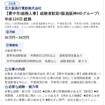
社員が多数在籍しています。 【求める人物像】納期優先の業界のため状況
当社の指定する業務 募集職種 東京都品川区【営業アシスタント】未経験O
正社員
変化に臨機応変かつ柔軟に対応できる方、約束を守り正確に作業を進めら
北大阪急行電鉄株式会社
K◆受発注・事務◆年間休日130日
れる方を求めています。高度なPCスキルや関数知識は一切不要です。丁
寧な指導体制が整っているため、安心してお仕事をスタートしていただけ
【豊中市/総務人事】経験者歓迎!/阪急阪神HDグループ/
ます。 学歴・資格 学歴：大学院 大学 高専 短大 専修学校 高校 語学力：
年休124日 総務
資格：
当社にて採用関係業務、人材育成業務を中心に、中期経営計画・予算等の管理、設備投資
計画等の策定、さらに社内の重要会議の運営等、経営の根幹となる幅広い総務人事業務全
般を担当していただきます。
月給
30万円～38万円
勤務地
大阪府豊中市
業界未経験歓迎
年間休日120日以上
資格取得支援あり
月平均残業時間20時間以内
転勤なし
経験者歓迎
駅ナカ
退職金あり
完全週休2日制
交通費支給
駅近5分以内
仕事の内容
土日祝休み
服装自由
昼食補助あり
食事補助あり
企業名 北大阪急行電鉄株式会社 求人名 【豊中市/総務人事】経験者歓迎！/
阪急阪神HDグループ/年休124日 仕事の内容 当社にて採用関係業務、人材
育成業務を中心に、中期経営計画・予算等の管理、設備投資計画等の策
定、さらに社内の重要会議の運営等、経営の根幹となる幅広い総務人事業
必要な経験・能力等
務全般を担当していただきます。 【主な業務内容】 ■採用関係業務および
必要な経験・能力等 【必須】■総務人事の実務経験がある方 【歓迎】■採
人材育成(社員研修)業務の推進 ■中期経営計画および予算等の管理 ■設備
用業務、人材育成に携わったことのある方 【求める人物像】 ■探求心を持
投資計画等の策定 ■社内の重要会議の運営 ■その他総務人事業務全般 【入
ち前向きに業務に取り組める方 ■臆せずに部門・会社を超えたコミュニケ
社後】入社後は採用や育成をメインに担当し将来的には経営根幹に関わる
ーションの取れる方 ■自分で考えて行動のできる方 ■第二の創業期を迎え