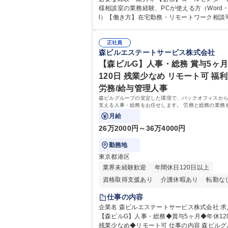
活かしていく上で、窓口となるお客様相談室
様相談室の業務経験、PCが使える方（Word・E
仕事です。 日々お客様からいただくキリングループ
l）【働き方】在宅勤務・リモートワーク相談可
へのご意見を、企業活動に活かしています。
均残業7～8時間程度 【入社後の研修】着任から1か
からの声に迅速かつ誠意をもって対応、情報
月は電話対応のOJTを中心に実施し、電話対
るとともにグループ内活動に反映しています。
正社員
た段階でメール・手紙のOJTを実施する予定
森ビルエステートサービス株式会社
体的には】電話応対、メール、お手紙対応、
り立ち以降もしっかりフォローする体制を整
品調査報告書作成、有人チャットボット対応
ますのでご安心ください。 【当社について】
【森ビルG】人事・総務 賞与5ヶ月
【1日の対応件数】■電話：月間一人当たり平均
グループの広報機能を担う会社として、お客
120日 残業少なめ リモート可 福利
件前後■メール・手紙：同上40件前後 募集職種 中野
出会いを大切にし、磨き上げたホスピタリテ
労務/給与管理人事
本社【お客様相談室】お客様のお声をもとに
めてコミュニケーションをとりながら広報関
い商品づくりへ貢献
森ビルグループの安定した環境で、バックオフィスか
を行っております。 学歴・資格 学歴：大学院 大学
支える人事・総務をお任せします。 労務と総務の業務
高専 短大 専修学校 高校 語学力： 資格：
スよく担当し、ゆくゆくは制度改定などのコア業務に
月給
きる、やりがいある環境です。
26万2000円～36万4000円
勤務地
東京都港区
業界未経験歓迎
年間休日120日以上
資格取得支援あり
介護休暇あり
転勤な
未経験者歓迎
時短勤務あり
経験者歓迎
仕事の内容
退職金あり
在宅OK
賞与あり
育休あ
企業名 森ビルエステートサービス株式会社 求人名
【森ビルG】人事・総務◆賞与5ヶ月◆年休12
完全週休2日制
交通費支給
長期歓迎
残業少なめ◆リモート可 仕事の内容 森ビルグループ