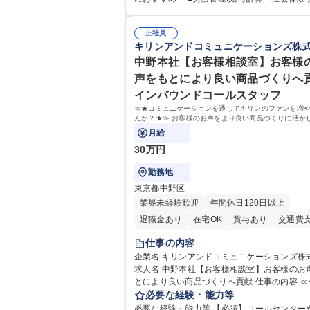
給与計算、社会保険対応、福利厚生管理、安
き・勤怠管理など)に関心があり主体的に取り
生、健康経営推進等をお任せします。ご経験
方 ※労務経験者は早期にご活躍いただけます。
て、休職者管理など、幅広く経験を積んでい
正社員
ームで仕事を推進できる方■将来はマネジメン
キリンアンドコミュニケーションズ株
ます。 ・将来的な広がり：総務・採用・教育
して活躍したい 【尚可】■人事、労務、採用
対応・経営企画等。 ★メンバーがマンツーマ
務のご経験 ■労務管理（給与計算・社会保険
中野本社【お客様相談室】お客様
寧に教えるため、ご経験が浅くても安心！幅
勤怠管理など）の経験 ■衛生管理者の資格を
声をもとにより良い商品づくりへ
験を積みたい意欲がある方に最適な環境です。 募
方 学歴・資格 学歴：大学院 大学 高専 短大 専修学校
インバウンドコールスタッフ
職種 【総務・人事】未経験歓迎/日立グループ
高校 語学力： 資格：
営を支えるゼネラリストを目指す
≪★コミュニケーションを通してキリンのファンを増
んか？★≫ お客様のお声をより良い商品づくりに活か
上で、窓口となるお客様相談室でのお仕事です。
月給
30万円
勤務地
東京都中野区
業界未経験歓迎
年間休日120日以上
退職金あり
在宅OK
賞与あり
交通費
土日祝休み
寮・社宅あり
仕事の内容
企業名 キリンアンドコミュニケーションズ株
求人名 中野本社【お客様相談室】お客様のお
とにより良い商品づくりへ貢献 仕事の内容 ≪★コミ
ュニケーションを通してキリンのファンを増
必要な経験・能力等
せんか？★≫ お客様のお声をより良い商品づ
必要な経験・能力等 【必須】コールセンター