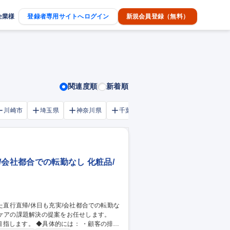
企業様
登録者専用サイトへログイン
新規会員登録（無料）
関連度順
新着順
川崎市
埼玉県
神奈川県
千葉市
大阪府
千葉県
/会社都合での転勤なし 化粧品/
： ・顧客の排泄