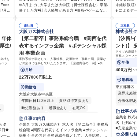
でのお
す！ 総合職（プランナー/データアナリストなど）、
す。将来的
xce
年3月までに大学または大学院（博士課程含む）卒業/
未経験歓迎》
技術職（開発エンジニ ア/インフラエンジニアな
にも幅広く携わっ
/月平
修了した方■社会人経験がある方 ■映画やゲームなど
elによるデ
お客様
ど）、デザイン職（デザイナー/イラストレ ーターな
ータ入力業
のコンテンツに親しみ、ビジネスとして興味がある
【魅力点】 
提供す
ど）等から、面接でご希望と適正にマッチしたポジ
報のシステ
応に慣れ
方 《入社実績 例》 ・メーカー → プロジェクトマネ
「実働7時
 【具
ションをご案内いたします。ゲームやエンタメコン
正社員
データの照合
正社員
です。独
ージャー ・ソーシャルゲーム → ゲームプランナー
ンスは抜群
大阪ガス株式会社
株式会社
ご指摘
テンツが大好きで、「ゲーム業界の未来を自らの手
師）からの電
えてい
・通信 → ゲームエンジニア ・独立行政法人 → デー
営）】 ・
など。
で作りたい」「最高のコンテンツを作るためには、
・複雑な案件
キリン
 年休
タサイエンティスト 学歴・資格 学歴：大学院 大学
【第二新卒】事務系総合職 #関西を代
調整、資料作成、
【汐留/
100
何でもやる」という情熱に溢れた方のご応募をお待
集職種 第二
様との
語学力： 資格：
歴：大学院 
厚生/
表するインフラ企業 #ポテンシャル採
ント)】
ちしております。 募集職種 【第二新卒オープンポジ
スクワーク
ィを込
ドイツの高級
用 事業企画
より良
ション】業界未経験歓迎/自社ゲーム/WEB面接
連業務
事務スタッフ
ら会社を
事務系総合職として、人事総務、資源海外、事業企画、営業な
す。 裁量を持
年俸
をバラン
どの業務に従事していただきます。 【業務内容の一例】■所属
です。
も挑戦で
事業部の勤労業務 ■海外に関係する各種業務 ■営業部門の企画
400万円～
月給
スタッフ、ルート営業
22万7000円以上
勤務地
東京都港区
勤務地
業界未経験
大阪府大阪市中央区
年間休日120日以上
資格取得支援あり
介護休暇あ
し
時短勤務あり
退職金あり
在宅OK
転勤なし
仕事の
完全週休2日制
交通費支給
駅近5分以内
完全週休2
企業名 株式
仕事の内容
り
土日祝休み
服装自由
第二新卒歓迎
名 【汐留/
交通費支給
企業名 大阪ガス株式会社 求人名 【第二新卒】事務系
■安定企業で働く 仕事の内容 ドイツ
0日◆
総合職 #関西を代表するインフラ企業 #ポテンシャル
寮・社宅あり
食事補助あり
メーカーの
必要な
採用 仕事の内容 事務系総合職として、人事総務、資