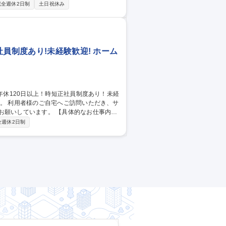
使用方法の案内・勉強会の実施（実際に成人
完全週休2日制
土日祝休み
使いでない顧客に対する導入提案 ・販売代
集職種 【長崎/営業】
員制度あり!未経験歓迎! ホーム
す。 【具体的なお仕事内
をお任せします。デビューまでは先輩社員が
全週休2日制
訪問件数は2～5件程度、訪問手段は電動ア
集職種 【荏原町】ホー