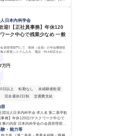
教育等の業務内容により、関西圏以外へ
の方（業界不問） ■求める人物
宿泊を伴う国内出張もございます。 ※担
外の関係各部門との調整を率先して行
ちつつ、お互いに助け合いながら、総務
円滑に遂行できる協調性やコミュニケー
法人日本内科学会
織として協力しながら進める体制です。
を持っている方 ・人事総務領域に興味が
【大阪】総務人事＜未経験歓迎＞◇三菱電
志向をお持ちの方 学歴・資格 学
歓迎!【正社員事務】年休120
ンフラを支える/年休127日
大学 語学力： 資格：
クワーク中心で残業少なめ 一般
の会員管理部門にて、医師（会員）の年会費徴収
報の変更システム入力、電話・FAX対応をお任
来的には、各種委員会の運営事務局業務などにも
ていただきます。
7万円
区
20日以上
転勤なし
未経験者歓迎
完全週休2日制
交通費支給
第二新卒歓迎
内容
人日本内科学会 求人名 第二新卒歓
事務】年休120日/デスクワーク中心で
（会員）の年会費徴収や住所等個人情報
経験・能力等
ム入力、電話・FAX対応をお任せしま
・能力等 《第二新卒・業界未経験・職種