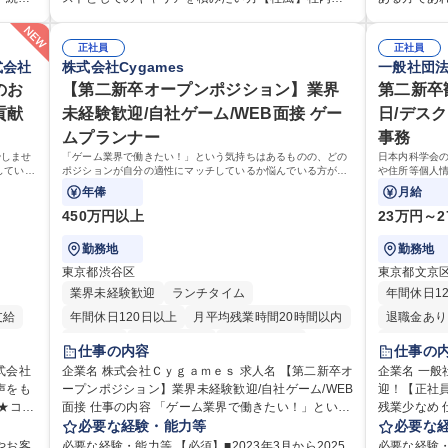
全衛
細】■管理部門：広報、人事、経理など当公社の運営
が、採用や
組める
係部署や東京都と連携が必要なため綿密にコミュニ
のご経験をお持ち
に応じ
に係る管理業務 ■収益部門：駐車場の新規開拓、管理
の日帰り・
 ■チ
ケーションを図っています。 【業務の魅力】■幅広く
像：・社内
ただき
運営、新宿駅西口広場の「イベントコーナー」など
正社員
当業務を持
正社員
ト職と
携われる：総合職（事務）では、駐車場の管理運営
い、業務を
式会社
株式会社Cygames
一般社団
・税務
の管理運営 ■道路部門：整備の急がれる骨格幹線道路
部という組
、教育業
や道路用地の取得、公益財団法人の中枢を担う管理
ション能力
ンで丁
や木造住宅密集地域の特定整備路線の用地取得、道
募集職種 
手続き・
のお
部門など多岐に渡る業務を経験できます。 ■様々なプ
【第二新卒オープンポジション】業界
ありゼネラリスト
第二新卒
広く経
路に関する普及啓発事業、都内の道路施設や道路工
機G・社会イ
お持ちの
ロジェクト：駐車場事業の他、新宿駅西口広場内に
歴：大学院 
貢献
未経験歓迎/自社ゲーム/WEB面接 ゲー
日/デス
集
事現場の見学ツアー事業 ※入社後は上記いずれかの
設置された照明を兼ねた広告「ブライトサイン」の
ムプランナー
事務
/組織運
部門へ配属。※業務内容変更の範囲：会社の定める
管理運営を行うなど、事業収益を生み出す活動を積
業務 募集職種 【都庁グループ】総合職（事務）◇残
やしませ
「ゲーム業界で働きたい！」という気持ちはあるものの、どの
日本内科学会
極的に行っています。 学歴・資格 学歴：大学院 大学
していく
ポジションが自分の適性にマッチしているか悩んでいる方が対
や住所等個人情
業月平均9時間未満／有給年平均16日取得
高専 短大 専修学校 高校 語学力： 資格：
象となります！
せします。将
年俸
月給
幅広く携わっ
450万円以上
23万円～2
勤務地
勤務地
東京都渋谷区
東京都文京
業界未経験歓迎
ランチタイム
年間休日1
支給
年間休日120日以上
月平均残業時間20時間以内
退職金あり
転勤なし
未経験者歓迎
住宅手当あり
土日祝休み
仕事の内容
仕事の
経験者歓迎
完全週休2日制
式会社
企業名 株式会社Ｃｙｇａｍｅｓ 求人名 【第二新卒オ
企業名 一般社団法
声をも
ープンポジション】業界未経験歓迎/自社ゲーム/WEB
インセンティブあり
交通費支給
土日祝休み
迎！【正社員
面接 仕事の内容 「ゲーム業界で働きたい！」という
残業少なめ 仕事の内容 日本内科学会の会員管理部門
服装自由
昼食補助あり
第二新卒歓迎
やしま
気持ちはあるものの、どのポジションが自分の適性
必要な経験・能力等
にて、医師
必要な
食事補助あり
くりに
にマッチしているか悩んでいる方が対象となりま
の変更システ
やお客
必要な経験・能力等 【必須】■2023年3月から2025
必要な経験