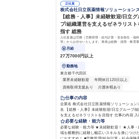
正社員
株式会社日立医薬情報ソリューション
【総務・人事】未経験歓迎/日立グ
プ/組織運営を支えるゼネラリスト
指す 総務
入社直後は労務（労務管理・給与計算・安全衛生・福
等）からお任せいたします。将来は総務・採用・教育
備範囲を広げ、組織運営を支えるゼネラリストをめざ
月給
27万7000円以上
勤務地
東京都千代田区
業界未経験歓迎
年間休日120日以上
資格取得支援あり
介護休暇あり
月平均残業時間20時間以内
未経験者歓迎
仕事の内容
住宅手当あり
時短勤務あり
退職金あり
企業名 株式会社日立医薬情報ソリューションズ 求
名 【総務・人事】未経験歓迎/日立グループ/
在宅OK
賞与あり
育休あり
完全週休2
を支えるゼネラリストを目指す 仕事の内容 入社直後
交通費支給
土日祝休み
寮・社宅あり
は労務（労務管理・給与計算・安全衛生・福
必要な経験・能力等
等）からお任せいたします。将来は総務・採
必要な経験・能力等 ★未経験歓迎！ ★人事・
育業務へ守備範囲を広げ、組織運営を支える
域を横断的に経験し幅広いスキルを身につけ
リストをめざせます。 ・初期業務：労働時間管理、
におすすめ！ ■労務管理(給与計算・社会保険手続