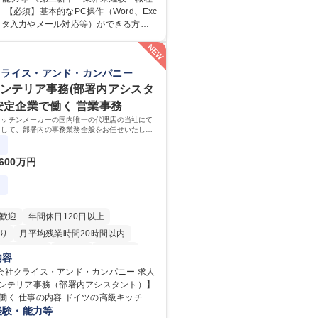
には、各種委員会の運営事務局業務など
 【必須】基本的なPC操作（Word、Exc
ていただきます。 【会員管理・デ
ータ入力やメール対応等）ができる方
務】 ・医師（会員）の住所変更、個人情
・年休120日以上に加え、9時～17時の
ム登録・更新 ・年会費の徴収管理や入金
間勤務」で残業も少なくワークライフバラ
確認 【問い合わせ対応】 ・会員（医
です。 【将来的な業務（各種委員会運
クライス・アンド・カンパニー
話、FAX、ネット申請に伴う相談受付
学会内における各種委員会のスケジュール
のへのエスカレーション・連携対応 募
当日の運営サポート 学歴・資格 学
インテリア事務(部署内アシスタ
新卒歓迎！【正社員事務】年休120日/デ
大学 語学力： 資格：
 安定企業で働く 営業事務
中心で残業少なめ
キッチンメーカーの国内唯一の代理店の当社にて
として、部署内の事務業務全般をお任せいたしま
って働いていただけるため、スキルアップも可能
600万円
歓迎
年間休日120日以上
り
月平均残業時間20時間以内
退職金あり
在宅OK
育休あり
内容
日制
インセンティブあり
会社クライス・アンド・カンパニー 求人
インテリア事務（部署内アシスタント）】
駅近5分以内
土日祝休み
の高級キッチン
国内唯一の代理店の当社にて事務スタッ
経験・能力等