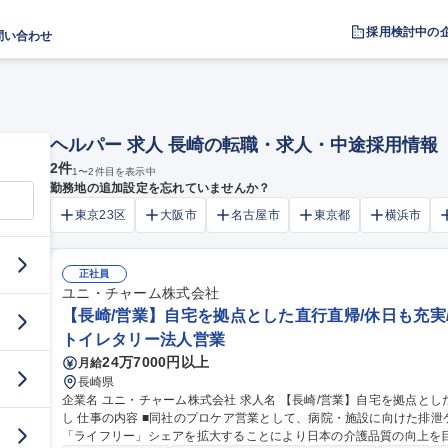
採用検討中の
問い合わせ
ヘルパー 求人 長崎の転職・求人・中途採用情報
2
件
1
〜
2
件目を表示中
勤務地の追加設定を忘れていませんか？
東京23区
大阪市
名古屋市
東京都
横浜市
正社員
ユニ・チャーム株式会社
【長崎/営業】自宅を拠点とした直行直帰/休日も充実
トイレタリー法人営業
24万7000円以上
月給
長崎県
企業名 ユニ・チャーム株式会社 求人名 【長崎/営業】自宅を拠点とした直行直帰/休日も充実/会社都合での転勤な
し 仕事の内容 ■同社のプロケア営業として、病院・施設に向けた排泄ケアの課題解決の提案をお任せします。
「ライフリー」シェアを拡大することにより日本の介護品質の向上を目指します。 ◆具体的には