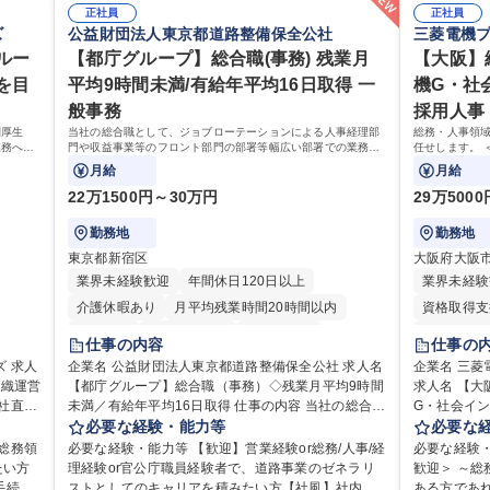
正社員
正社員
ズ
公益財団法人東京都道路整備保全公社
三菱電機
ルー
【都庁グループ】総合職(事務) 残業月
【大阪】
を目
平均9時間未満/有給年平均16日取得 一
機G・社
般事務
採用人事
利厚生
当社の総合職として、ジョブローテーションによる人事経理部
総務・人事領
業務へ守
門や収益事業等のフロント部門の部署等幅広い部署での業務を
任せします。 
せます。
お任せいたします。研修制度やキャリア支援が充実しておりま
月給
月給
す！ ※下記業務詳細
22万1500円～30万円
29万500
勤務地
勤務地
東京都新宿区
大阪府大阪
業界未経験歓迎
年間休日120日以上
業界未経験
介護休暇あり
月平均残業時間20時間以内
資格取得支
転勤なし
住宅手当あり
経験者歓迎
住宅手当あ
仕事の内容
仕事の
研修あり
退職金あり
賞与あり
退職金あり
人
企業名 公益財団法人東京都道路整備保全公社 求人名
企業名 三
組織運営
日制
【都庁グループ】総合職（事務）◇残業月平均9時間
完全週休2日制
交通費支給
駅近5分以内
求人名 【
完全週休2
未満／有給年平均16日取得 仕事の内容 当社の総合職
G・社会インフラを
資格取得手当あり
食事補助あり
土日祝休み
利厚生
として、ジョブローテーションによる人事経理部門
必要な経験・能力等
務・人事領
必要な
食事補助あ
用・教
や収益事業等のフロント部門の部署等幅広い部署で
幅広くお任せしま
総務領
必要な経験・能力等 【歓迎】営業経験or総務/人事/経
必要な経験
ゼネラ
の業務をお任せいたします。研修制度やキャリア支
務（給与・
たい方
理経験or官公庁職員経験者で、道路事業のゼネラリ
歓迎＞ ～
援が充実しております！ ※下記業務詳細 【業務詳
・福利厚生運
ストとしてのキャリアを積みたい方【社風】社内関
ある方であれ