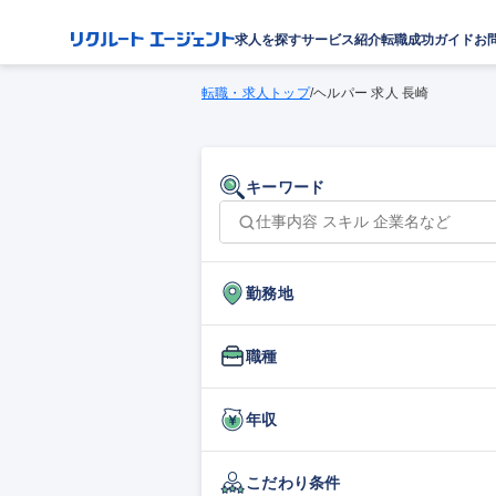
求人を探す
サービス紹介
転職成功ガイド
お
転職・求人トップ
/
ヘルパー 求人 長崎
キーワード
勤務地
職種
年収
こだわり条件