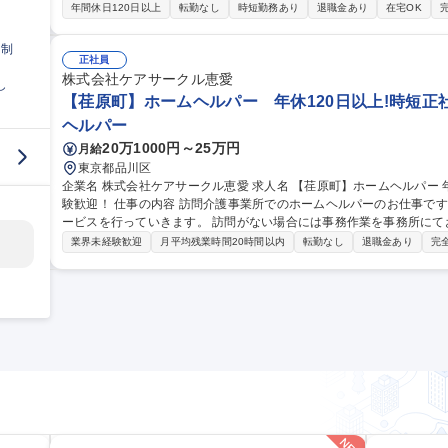
ケアに関する課題やニーズのヒアリングと改善提案 ・製品の正しい
年間休日120日以上
転勤なし
時短勤務あり
退職金あり
在宅OK
用おむつの交換を実演いただくこともございます） ・ライフリーをお
理店との関係構築、営業支援 ◆自宅を拠点とした直行直帰スタイルです。※営業車貸与 募
日制
自宅を拠点とした直行直帰/休日も充実/会社都合での転勤なし
正社員
株式会社ケアサークル恵愛
し
【荏原町】ホームヘルパー 年休120日以上!時短正社
ヘルパー
20万1000円～25万円
月給
東京都品川区
企業名 株式会社ケアサークル恵愛 求人名 【荏原町】ホームヘルパー 年休120日以上！時短正社員制度あり！未経
験歓迎！ 仕事の内容 訪問介護事業所でのホームヘルパーのお仕事です。 利用者様のご自宅へご訪問いただき、サ
ービスを行っていきます。 訪問がない場合には事務作業を事務所にてお願いしていま
容】 自宅に訪問し、入浴や外出、通院の介助、生活全般への支援等
業界未経験歓迎
月平均残業時間20時間以内
転勤なし
退職金あり
完
同行しますので、いきなり一人で訪問することはありません。 1日の
シスト付自転車です。 （お車の運転はないので運転免許がない方もご安心ください。） 募
ムヘルパー 年休120日以上！時短正社員制度あり！未経験歓迎！