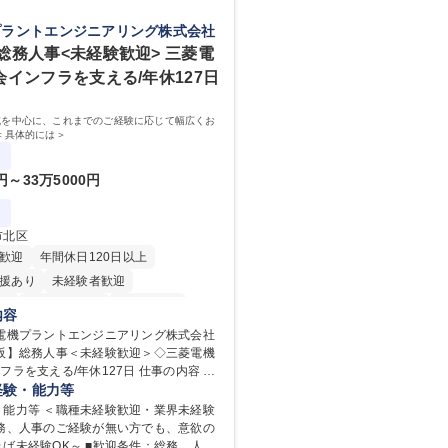
プラントエンジニアリング株式会社
総務人事<未経験歓迎> 三菱電
会インフラを支える/年休127日
域を中心に、これまでのご経験に応じて幅広くお
＜具体的には＞
0円～33万5000円
市北区
歓迎
年間休日120日以上
援あり
未経験者歓迎
り
時短勤務あり
経験者歓迎
内容
在宅OK
賞与あり
菱電機プラントエンジニアリング株式会社
大阪】総務人事＜未経験歓迎＞◇三菱電機
日制
交通費支給
駅近5分以内
支える/年休127日 仕事の内容 総
服装自由
寮・社宅あり
域を中心に、これまでのご経験に応じて
経験・能力等
り
す。 ＜具体的には＞ ・総務/人事労
・能力等 ＜職種未経験歓迎・業界未経験
社保・勤怠管理など） ・採用・教育研修
総務、人事のご経験が無い方でも、意欲の
用 など ※基本的には事務所勤務です
ば未経験OK～ ■歓迎条件：総務、人事