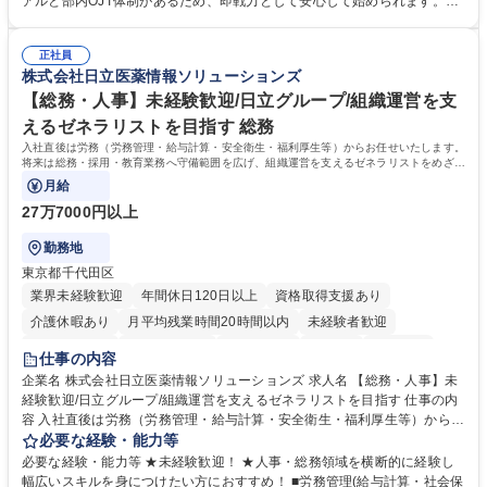
アルと部内OJT体制があるため、即戦力として安心して始められます。
運営やその他総務業務全般 ※労務と総務を1：1の割合でお任せ。 入社後
【魅力・やりがい】森ビルGの安定基盤で労務から総務まで幅広く携われ
は部内のOJTを中心に、あなたの経験に合わせて不足している部分はいつ
ます。定型業務に留まらず、社内規定や人事制度の改定など会社のコア業
でも質問・相談できる環境が整っているため、安心して成長できます。 募
正社員
務に挑戦できるため、自身の成長と組織への貢献度をダイレクトに実感で
株式会社日立医薬情報ソリューションズ
集職種 【森ビルG】人事・総務◆賞与5ヶ月◆年休120日◆残業少なめ◆
きます。 残業少なめ、週1日リモート可など、ワークライフバランスを保
リモート可
ち長期活躍できる環境です。 「これまでの幅広い経験を活かし、長期的な
【総務・人事】未経験歓迎/日立グループ/組織運営を支
キャリアを築きたい」という前向きな意欲と挑戦を全力で応援します。 学
えるゼネラリストを目指す 総務
歴・資格 学歴：大学院 大学 高専 短大 専修学校 高校 語学力： 資格：日商
入社直後は労務（労務管理・給与計算・安全衛生・福利厚生等）からお任せいたします。
簿記検定1級 日商簿記検定2級 日商簿記検定3級
将来は総務・採用・教育業務へ守備範囲を広げ、組織運営を支えるゼネラリストをめざせ
ます。
月給
27万7000円以上
勤務地
東京都千代田区
業界未経験歓迎
年間休日120日以上
資格取得支援あり
介護休暇あり
月平均残業時間20時間以内
未経験者歓迎
住宅手当あり
時短勤務あり
退職金あり
在宅OK
賞与あり
仕事の内容
育休あり
完全週休2日制
交通費支給
土日祝休み
寮・社宅あり
企業名 株式会社日立医薬情報ソリューションズ 求人名 【総務・人事】未
経験歓迎/日立グループ/組織運営を支えるゼネラリストを目指す 仕事の内
容 入社直後は労務（労務管理・給与計算・安全衛生・福利厚生等）からお
任せいたします。将来は総務・採用・教育業務へ守備範囲を広げ、組織運
必要な経験・能力等
営を支えるゼネラリストをめざせます。 ・初期業務：労働時間管理、給与
必要な経験・能力等 ★未経験歓迎！ ★人事・総務領域を横断的に経験し
計算、社会保険対応、福利厚生管理、安全衛生、健康経営推進等をお任せ
幅広いスキルを身につけたい方におすすめ！ ■労務管理(給与計算・社会保