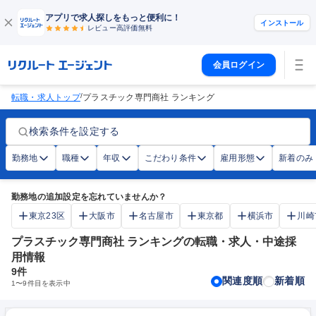
アプリで求人探しをもっと便利に！
インストール
レビュー高評価
無料
会員ログイン
/
転職・求人トップ
プラスチック専門商社 ランキング
検索条件を設定する
勤務地
職種
年収
こだわり条件
雇用形態
新着のみ
勤務地の追加設定を忘れていませんか？
東京23区
大阪市
名古屋市
東京都
横浜市
川崎
プラスチック専門商社 ランキングの転職・求人・中途採
用情報
9
件
関連度順
新着順
1
〜
9
件目を表示中