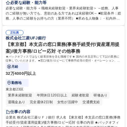
します。 ＜具体的には＞ ・総務/人事労務（給与・社保・勤怠管理など）
必要な経験・能力等
・採用・教育研修 ・福利厚生運用 など ※基本的には事務所勤務ですが、
必要な経験・能力等 ＜職種未経験歓迎・業界未経験歓迎＞ ～総務、人事
採用や教育等の業務内容により、関西圏以外への日帰り・宿泊を伴う国内
のご経験が無い方でも、意欲のある方であれば未経験OK～ ■歓迎条件：総
出張もございます。 ※担当業務を持ちつつ、お互いに助け合いながら、総
務、人事のご経験をお持ちの方（業界不問） ■求める人物像：・社内外の
務部という組織として協力しながら進める体制です。 募集職種 【大阪】
関係各部門との調整を率先して行い、業務を円滑に遂行できる協調性やコ
総務人事＜未経験歓迎＞◇三菱電機G・社会インフラを支える/年休127日
ミュニケーション能力を持っている方 ・人事総務領域に興味がありゼネラ
正社員
リスト志向をお持ちの方 学歴・資格 学歴：大学院 大学 語学力： 資格：
株式会社三菱UFJ銀行
【東京都】本支店の窓口業務(事務手続受付/資産運用提
案)/後方事務/ロビー応対 その他事務
★バックオフィスではなく顧客折衝を含む職種です★ 国内の本支店等にて下記の業務に
従事していただきます。 ■窓口/後方/ロビーにて事務手続等の受付・オペレーション、お
客様対応
月給
32万4000円以上
勤務地
東京都23区
業界未経験歓迎
年間休日120日以上
経験者歓迎
研修あり
退職金あり
完全週休2日制
女性が活躍中
交通費支給
土日祝休み
仕事の内容
企業名 株式会社三菱ＵＦＪ銀行 求人名 【東京都】本支店の窓口業務(事務
手続受付/資産運用提案)/後方事務/ロビー応対 仕事の内容 ★バックオフィ