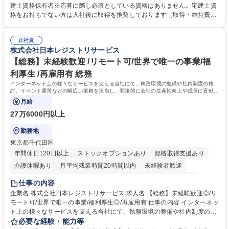
ング、登記簿取得、調書取得・支払業務（各種費用支払、支払管理、請
建士資格保有者※応募に際し必須としている資格はありません。宅建士資
求・支払データ登録、取引先マスター申請対応）・予算作成及び予実管
格をお持ちでない方は入社後に取得を推奨しております（取得・維持費用
理・各種稟議書、報告書作成業務・各種台帳管理、交際費・会議費支払報
の一部補助あり） 【求める人物像】 ・向学心豊かで、主体的に行動でき
告書作成及び月次管理・部内総務庶務全般 など※※配属先によっては上記
る方。 ・社内外の多様な関係者と協調して業務を進められるコミュニケー
の他に担当頂く業務が発生する場合があります。 募集職種 【営業事務】
正社員
ション力がある方。 ・チャレンジを厭わず、粘り強く業務に取り組める
株式会社日本レジストリサービス
業務職/三井物産グループ/平均残業時間10H/完全週休2日
方。多様な関係者と謙虚に信頼関係を構築でき、期限を意識したスケジュ
ール管理が出来る方。※将来的に他部署（営業部門、コーポレート部門）
【総務】未経験歓迎 /リモート可/世界で唯一の事業/福
へのジョブローテーションの可能性があります。 学歴・資格 学歴：大学
利厚生 /再雇用有 総務
院 大学 語学力： 資格：宅地建物取引士
インターネット上の様々なサービスを支える当社にて、執務環境の整備や社内制度の検
討、イベント運営などの幅広い業務を担当し、間接的に会社の生産性向上や成長に貢献し
ている部署です。
月給
27万6000円以上
勤務地
東京都千代田区
年間休日120日以上
ストックオプションあり
資格取得支援あり
介護休暇あり
月平均残業時間20時間以内
未経験者歓迎
住宅手当あり
時短勤務あり
研修あり
在宅OK
賞与あり
仕事の内容
完全週休2日制
交通費支給
駅近5分以内
土日祝休み
服装自由
企業名 株式会社日本レジストリサービス 求人名 【総務】未経験歓迎◎/リ
モート可/世界で唯一の事業/福利厚生◎/再雇用有 仕事の内容 インターネッ
ト上の様々なサービスを支える当社にて、執務環境の整備や社内制度の検
討、イベント運営などの幅広い業務を担当し、間接的に会社の生産性向上
必要な経験・能力等