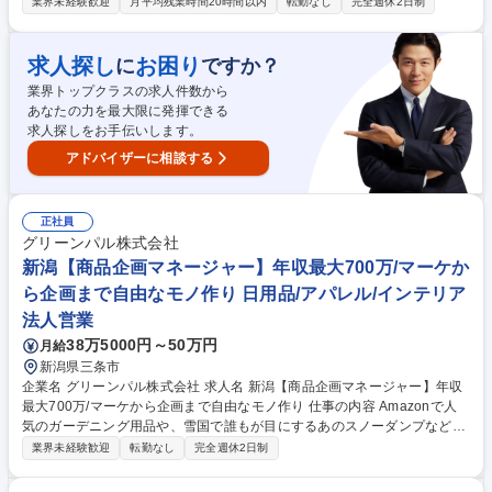
している当社にて、営業事務としての業務をお任せします。営業のサポー
業界未経験歓迎
月平均残業時間20時間以内
転勤なし
完全週休2日制
トとして縁の下の力持ちとなるポジションです。 具体的には、受発注業
務、メール対応、電話対応、請求書発行等 です。 Excelのピボット、V-L
OOKが使えるとご活躍しやすいと思います。 土日休みで休みも取りやす
求人探し
お困り
に
ですか？
い環境ですので、子育てやプライベートとの両立が可能です♪ 【当社につ
業界トップクラスの求人件数から
いて】小売店だけでなくECサイトや直販(実店舗)へと販路を拡大中。創業
あなたの力を最大限に発揮できる
100年の安定した地盤の上で、純粋に「良いもの」を追求する環境です。
求人探しをお手伝いします。
募集職種 三条市【営業事務】東証S上場グループ/新潟ならではの日用品メ
ーカー/土日休
アドバイザーに相談する
正社員
グリーンパル株式会社
新潟【商品企画マネージャー】年収最大700万/マーケか
ら企画まで自由なモノ作り 日用品/アパレル/インテリア
法人営業
38万5000円～50万円
月給
新潟県三条市
企業名 グリーンパル株式会社 求人名 新潟【商品企画マネージャー】年収
最大700万/マーケから企画まで自由なモノ作り 仕事の内容 Amazonで人
気のガーデニング用品や、雪国で誰もが目にするあのスノーダンプなどを
製造している当社にて、自分が「これだ」と信じたものが、製品となって
業界未経験歓迎
転勤なし
完全週休2日制
全国の家庭や生活に届く。そんな手応えを味わえる業務です。 具体的に
は、 ■営業と新商品の企画を行う営業部でプラスチックオリジナル商品(O