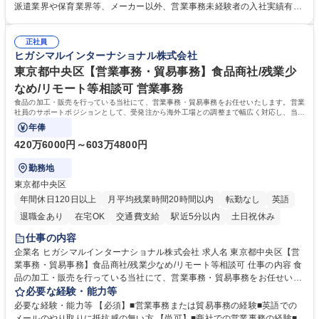
れているため、スムーズに仕事に慣れることができる環境です。また、
派遣業界や保育業界等、メーカー以外、営業事務未経験者の入社実績有
「チームで成果を出す文化」があり、良いやり方を積極的に共有しながら
【当社の事務職について】単なる事務ではなく主体性を発揮したサポート
常に改善を目指す風土のため、安心して業務に取り組んでいただけます。
により、キーエンスの付加価値向上に貢献します。ベースの定型業務に加
募集職種 【大阪・京都・滋賀】営業事務 ※未経験可
正社員
えて、お客様や社員の状況に合わせ、能動的なサポート、改善の動きも期
ヒガシマルインターナショナル株式会社
待され。組織を支えるスペシャリストとして、チームに貢献し、結果的に
社員から頼られる存在になることができます。平均19:30の退勤以降の業
東京都中央区【営業事務・貿易事務】食品商社/残業少
務の持ち帰りも禁止されており、メリハリのある働き方となります。 学
なめ/リモート等相談可 営業事務
歴・資格 学歴：大学院 大学 高専 短大 語学力： 資格：
食品の加工・販売を行っている当社にて、営業事務・貿易事務をお任せいたします。営業
社員のサポートポジションとして、受発注から海外工場との調整まで幅広く対応し、当社
事業の根幹を支えていただきます。
年俸
420万6000円～603万4800円
勤務地
東京都中央区
年間休日120日以上
月平均残業時間20時間以内
転勤なし
英語
退職金あり
在宅OK
交通費支給
駅近5分以内
土日祝休み
仕事の内容
企業名 ヒガシマルインターナショナル株式会社 求人名 東京都中央区【営
業事務・貿易事務】食品商社/残業少なめ/リモート等相談可 仕事の内容 食
品の加工・販売を行っている当社にて、営業事務・貿易事務をお任せいた
します。営業社員のサポートポジションとして、受発注から海外工場との
必要な経験・能力等
調整まで幅広く対応し、当社事業の根幹を支えていただきます。 ■受発注
必要な経験・能力等 【必須】■営業事務または貿易事務の経験■英語での
業務、請求書発行 ■海外工場とのスケジュール調整 ■在庫管理 ■輸入書類
メールのやり取りに抵抗感の無い方 【尚可】■商社での営業事務の経験■