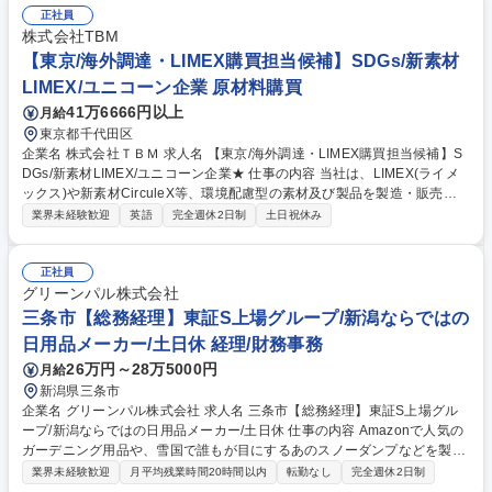
正社員
株式会社TBM
【東京/海外調達・LIMEX購買担当候補】SDGs/新素材
LIMEX/ユニコーン企業 原材料購買
41万6666円以上
月給
東京都千代田区
企業名 株式会社ＴＢＭ 求人名 【東京/海外調達・LIMEX購買担当候補】S
DGs/新素材LIMEX/ユニコーン企業★ 仕事の内容 当社は、LIMEX(ライメ
ックス)や新素材CirculeX等、環境配慮型の素材及び製品を製造・販売しS
DGsに貢献するユニコーン企業です。そんな当社にて《海外調達・購買担
業界未経験歓迎
英語
完全週休2日制
土日祝休み
当》を募集いたします！ 急拡大する顧客需要に応えるため、各種自社製品
の海外調達や購買戦略の策定、委託先選定、国内外の輸送手配などサプラ
イチェーンの最適化を担います。 【具体的には】■調達・購買戦略の策定
正社員
■委託先選定および管理 ■各種契約締結・価格交渉 ■原価見積もり作成・低
グリーンパル株式会社
減活動 ■担当商品のQCD最適化 ■輸出入含む国内外輸送の手配・最適物流
三条市【総務経理】東証S上場グループ/新潟ならではの
の構築など 募集職種 【東京/海外調達・LIMEX購買担当候補】SDGs/新素
日用品メーカー/土日休 経理/財務事務
材LIMEX/ユニコーン企業★
26万円～28万5000円
月給
新潟県三条市
企業名 グリーンパル株式会社 求人名 三条市【総務経理】東証S上場グル
ープ/新潟ならではの日用品メーカー/土日休 仕事の内容 Amazonで人気の
ガーデニング用品や、雪国で誰もが目にするあのスノーダンプなどを製造
している当社にて、経理総務人事関連の業務を担当。特に経理業務（入出
業界未経験歓迎
月平均残業時間20時間以内
転勤なし
完全週休2日制
金の管理、仕分け）等をお任せしたいです。 専門的なスキルというより