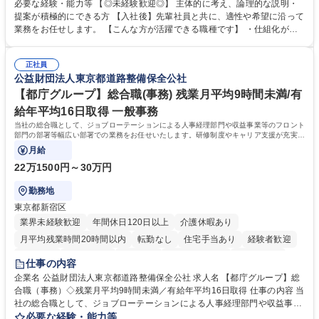
や成長に貢献している部署です。 会社の全メンバーが安心して長く成果を
必要な経験・能力等 【◎未経験歓迎◎】 主体的に考え、論理的な説明・
発揮できる環境を整えるために、毎日のメンテナンスや維持管理に加え、
提案が積極的にできる方 【入社後】先輩社員と共に、適性や希望に沿って
新たな施策検討を積極的に行っていただき、会社全体を巻き込み課題解決
業務をお任せします。 【こんな方が活躍できる職種です】 ・仕組化が好
を推進。 ・オフィス運営：執務環境の整備・物品管理・社内規定整備/改
き/得意・協働の姿勢を持っている・優先順位付け、マルチタスクが得意・
善・イベント企画/運営・非常時の対応 など、本人の希望や適性によって
様々な立場で物事を考えられる・定型業務だけでなく突発的な出来事にも
幅広い業務の体得が可能で、多様なキャリアパスを描くことも可能です。
正社員
対処できる・新しいことに興味関心がある 【魅力】■自己啓発支援：資格
公益財団法人東京都道路整備保全公社
募集職種 【総務】未経験歓迎◎/リモート可/世界で唯一の事業/福利厚生◎/
取得や通信教育など費用の80%（年間25万円まで）を補助 ■住宅手当：家
再雇用有
賃の50%（月額7万円まで）を補助 学歴・資格 学歴：大学院 大学 語学
【都庁グループ】総合職(事務) 残業月平均9時間未満/有
力： 資格：
給年平均16日取得 一般事務
当社の総合職として、ジョブローテーションによる人事経理部門や収益事業等のフロント
部門の部署等幅広い部署での業務をお任せいたします。研修制度やキャリア支援が充実し
ております！ ※下記業務詳細
月給
22万1500円～30万円
勤務地
東京都新宿区
業界未経験歓迎
年間休日120日以上
介護休暇あり
月平均残業時間20時間以内
転勤なし
住宅手当あり
経験者歓迎
研修あり
退職金あり
賞与あり
完全週休2日制
交通費支給
仕事の内容
駅近5分以内
資格取得手当あり
食事補助あり
企業名 公益財団法人東京都道路整備保全公社 求人名 【都庁グループ】総
合職（事務）◇残業月平均9時間未満／有給年平均16日取得 仕事の内容 当
社の総合職として、ジョブローテーションによる人事経理部門や収益事業
等のフロント部門の部署等幅広い部署での業務をお任せいたします。研修
必要な経験・能力等