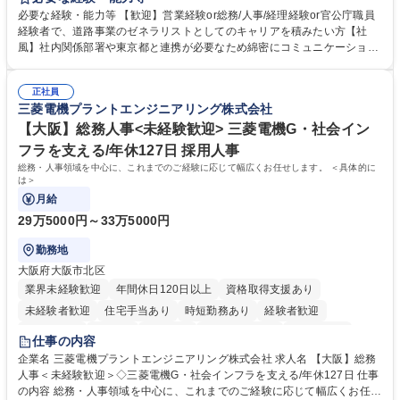
制度やキャリア支援が充実しております！ ※下記業務詳細 【業務詳細】■
必要な経験・能力等 【歓迎】営業経験or総務/人事/経理経験or官公庁職員
管理部門：広報、人事、経理など当公社の運営に係る管理業務 ■収益部
経験者で、道路事業のゼネラリストとしてのキャリアを積みたい方【社
門：駐車場の新規開拓、管理運営、新宿駅西口広場の「イベントコーナ
風】社内関係部署や東京都と連携が必要なため綿密にコミュニケーション
ー」などの管理運営 ■道路部門：整備の急がれる骨格幹線道路や木造住宅
を図っています。 【業務の魅力】■幅広く携われる：総合職（事務）で
密集地域の特定整備路線の用地取得、道路に関する普及啓発事業、都内の
は、駐車場の管理運営や道路用地の取得、公益財団法人の中枢を担う管理
道路施設や道路工事現場の見学ツアー事業 ※入社後は上記いずれかの部門
正社員
部門など多岐に渡る業務を経験できます。 ■様々なプロジェクト：駐車場
三菱電機プラントエンジニアリング株式会社
へ配属。※業務内容変更の範囲：会社の定める業務 募集職種 【都庁グル
事業の他、新宿駅西口広場内に設置された照明を兼ねた広告「ブライトサ
ープ】総合職（事務）◇残業月平均9時間未満／有給年平均16日取得
イン」の管理運営を行うなど、事業収益を生み出す活動を積極的に行って
【大阪】総務人事<未経験歓迎> 三菱電機G・社会イン
います。 学歴・資格 学歴：大学院 大学 高専 短大 専修学校 高校 語学力：
フラを支える/年休127日 採用人事
資格：
総務・人事領域を中心に、これまでのご経験に応じて幅広くお任せします。 ＜具体的に
は＞
月給
29万5000円～33万5000円
勤務地
大阪府大阪市北区
業界未経験歓迎
年間休日120日以上
資格取得支援あり
未経験者歓迎
住宅手当あり
時短勤務あり
経験者歓迎
退職金あり
在宅OK
賞与あり
完全週休2日制
交通費支給
仕事の内容
駅近5分以内
土日祝休み
服装自由
寮・社宅あり
食事補助あり
企業名 三菱電機プラントエンジニアリング株式会社 求人名 【大阪】総務
人事＜未経験歓迎＞◇三菱電機G・社会インフラを支える/年休127日 仕事
の内容 総務・人事領域を中心に、これまでのご経験に応じて幅広くお任せ