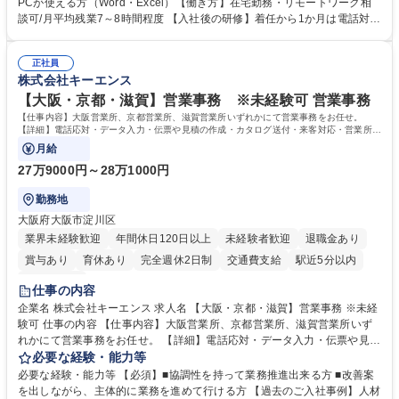
意見を、企業活動に活かしています。お客様からの声に迅速かつ誠意をも
PCが使える方（Word・Excel）【働き方】在宅勤務・リモートワーク相
って対応、情報提供するとともにグループ内活動に反映しています。 【具
談可/月平均残業7～8時間程度 【入社後の研修】着任から1か月は電話対応
体的には】電話応対、メール、お手紙対応、ご指摘品調査報告書作成、有
のOJTを中心に実施し、電話対応に慣れた段階でメール・手紙のOJTを実
人チャットボット対応など。 【1日の対応件数】■電話：月間一人当たり
施する予定です。独り立ち以降もしっかりフォローする体制を整えていま
平均100件前後■メール・手紙：同上40件前後 募集職種 中野本社【お客様
正社員
すのでご安心ください。 【当社について】キリングループの広報機能を担
株式会社キーエンス
相談室】お客様のお声をもとにより良い商品づくりへ貢献
う会社として、お客様との出会いを大切にし、磨き上げたホスピタリティ
を込めてコミュニケーションをとりながら広報関連業務を行っておりま
【大阪・京都・滋賀】営業事務 ※未経験可 営業事務
す。 学歴・資格 学歴：大学院 大学 高専 短大 専修学校 高校 語学力： 資
【仕事内容】大阪営業所、京都営業所、滋賀営業所いずれかにて営業事務をお任せ。
格：
【詳細】電話応対・データ入力・伝票や見積の作成・カタログ送付・来客対応・営業所内
で発生する事務業務や業務改善をお任せ。
月給
27万9000円～28万1000円
勤務地
大阪府大阪市淀川区
業界未経験歓迎
年間休日120日以上
未経験者歓迎
退職金あり
賞与あり
育休あり
完全週休2日制
交通費支給
駅近5分以内
土日祝休み
仕事の内容
企業名 株式会社キーエンス 求人名 【大阪・京都・滋賀】営業事務 ※未経
験可 仕事の内容 【仕事内容】大阪営業所、京都営業所、滋賀営業所いず
れかにて営業事務をお任せ。 【詳細】電話応対・データ入力・伝票や見積
の作成・カタログ送付・来客対応・営業所内で発生する事務業務や業務改
必要な経験・能力等
善をお任せ。 【教育制度】ご入社後、育成担当とペアになりながらOJTに
必要な経験・能力等 【必須】■協調性を持って業務推進出来る方 ■改善案
て業務を覚えていただくことが可能です。業務システムがきちんと構築さ
を出しながら、主体的に業務を進めて行ける方 【過去のご入社事例】人材