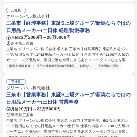
は、組織内で柔軟にコミュニケーションを取れるような気配り上手な方を
求めております。土日休みで休みも取りやすい環境ですので、子育てやプ
正社員
ライベートとの両立が可能です♪ 【当社について】小売店だけでなくECサ
グリーンパル株式会社
イトや直販(実店舗)へと販路を拡大中。創業100年の安定した地盤の上
三条市【経理事務】東証S上場グループ/新潟ならではの
で、純粋に「良いもの」を追求する環境です。 募集職種 三条市【総務経
日用品メーカー/土日休 経理/財務事務
理】東証S上場グループ/新潟ならではの日用品メーカー/土日休
22万5000円～28万5000円
月給
新潟県三条市
企業名 グリーンパル株式会社 求人名 三条市【経理事務】東証S上場グル
ープ/新潟ならではの日用品メーカー/土日休 仕事の内容 Amazonで人気の
ガーデニング用品や、雪国で誰もが目にするあのスノーダンプなどを製造
している当社にて、経理総務人事関連の業務を担当。特に経理業務（入出
業界未経験歓迎
月平均残業時間20時間以内
転勤なし
完全週休2日制
金の管理、仕分け）等をお任せしたいです。 専門的なスキルというより
は、組織内で柔軟にコミュニケーションを取れるような気配り上手な方を
求めております。土日休みで休みも取りやすい環境ですので、子育てやプ
正社員
ライベートとの両立が可能です♪ 【当社について】小売店だけでなくECサ
グリーンパル株式会社
イトや直販(実店舗)へと販路を拡大中。創業100年の安定した地盤の上
三条市【営業事務】東証S上場グループ/新潟ならではの
で、純粋に「良いもの」を追求する環境です。 募集職種 三条市【経理事
日用品メーカー/土日休 営業事務
務】東証S上場グループ/新潟ならではの日用品メーカー/土日休
20万円～22万5000円
月給
新潟県三条市
企業名 グリーンパル株式会社 求人名 三条市【営業事務】東証S上場グル
ープ/新潟ならではの日用品メーカー/土日休 仕事の内容 Amazonで人気の
ガーデニング用品や、雪国で誰もが目にするあのスノーダンプなどを製造