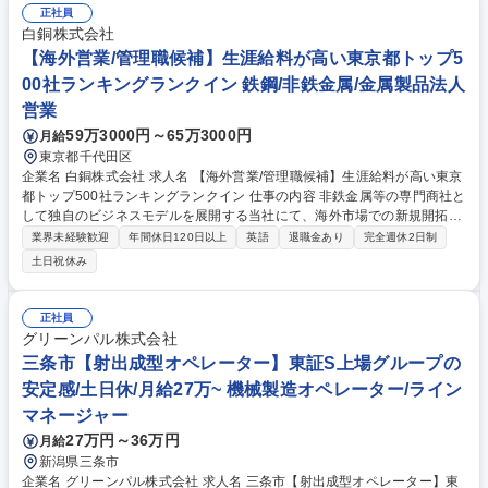
EM中心)の市場分析、企画から設計デザイン、営業、開発との調整 ■得意
正社員
先様との大事な商談などは同席することがございます。(月1-2回) ■小売店
白銅株式会社
だけではなく、ECサイトや直販(実店舗)へと販路を拡大中。 創業100年の
【海外営業/管理職候補】生涯給料が高い東京都トップ5
安定した地盤の上で、ノルマに縛られず、純粋に「良いもの」を追求する
00社ランキングランクイン 鉄鋼/非鉄金属/金属製品法人
環境です。 募集職種 新潟【商品企画マネージャー】年収最大700万/マー
営業
ケから企画まで自由なモノ作り
59万3000円～65万3000円
月給
東京都千代田区
企業名 白銅株式会社 求人名 【海外営業/管理職候補】生涯給料が高い東京
都トップ500社ランキングランクイン 仕事の内容 非鉄金属等の専門商社と
して独自のビジネスモデルを展開する当社にて、海外市場での新規開拓や
既存販売先への提案営業をご担当。入社3～5年後には管理職としてご活躍
業界未経験歓迎
年間休日120日以上
英語
退職金あり
完全週休2日制
いただくことを期待しております。 ■海外市場における新規顧客開拓 ■海
土日祝休み
外の既存販売先への提案営業 ■アジア圏を中心とした現地代理店の開拓 ■
米国における海外事業展開の推進 ■入社後は国内営業や製造部門での研修
からスタートし、弊社の理解を深めた後海外営業部へ配属 【魅力】国内に
正社員
て経験後に海外駐在の可能性があり、家賃会社負担や手当等待遇も充実。
グリーンパル株式会社
駐在後は、ご希望と社内状況を踏まえてポジションを決定(最短で入社3か
三条市【射出成型オペレーター】東証S上場グループの
月後に海外駐在した事例有) 募集職種 【海外営業/管理職候補】生涯給料が
安定感/土日休/月給27万~ 機械製造オペレーター/ライン
高い東京都トップ500社ランキングランクイン
マネージャー
27万円～36万円
月給
新潟県三条市
企業名 グリーンパル株式会社 求人名 三条市【射出成型オペレーター】東