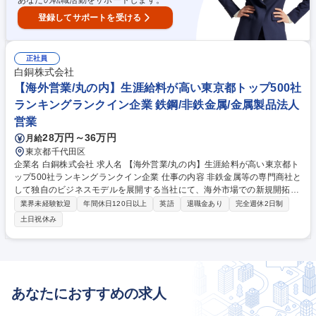
あなたの転職活動をサポートします。
登録してサポートを受ける
正社員
白銅株式会社
【海外営業/丸の内】生涯給料が高い東京都トップ500社
ランキングランクイン企業 鉄鋼/非鉄金属/金属製品法人
営業
28万円～36万円
月給
東京都千代田区
企業名 白銅株式会社 求人名 【海外営業/丸の内】生涯給料が高い東京都ト
ップ500社ランキングランクイン企業 仕事の内容 非鉄金属等の専門商社と
して独自のビジネスモデルを展開する当社にて、海外市場での新規開拓や
既存販売先への提案営業をご担当。アジアや米国での代理店開拓も行い、
業界未経験歓迎
年間休日120日以上
英語
退職金あり
完全週休2日制
将来は海外駐在として現地の事業拡大を牽引。 ■海外市場における新規顧
土日祝休み
客開拓 ■海外の既存販売先への提案営業 ■アジア圏を中心とした現地代理
店の開拓 ■米国における海外事業展開の推進 ■入社後は国内営業や製造部
門での研修からスタートし、同社の理解を深めた後海外営業部へ配属 【魅
力】国内にて2～3年海外営業経験後に海外駐在の可能性があり、家賃会社
負担や手当など待遇も充実。駐在後は、本人希望と社内状況を踏まえて勤
あなたにおすすめの求人
務するポジションを決定いたします。 募集職種 【海外営業/丸の内】生涯
給料が高い東京都トップ500社ランキングランクイン企業