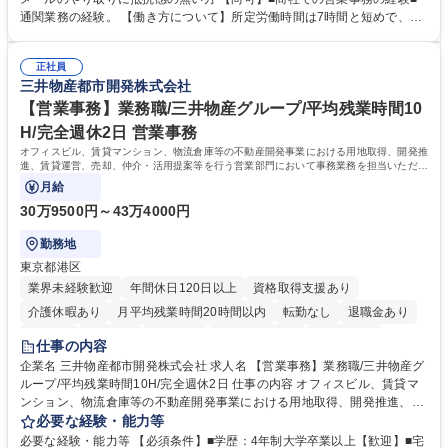
の確認・作成 ■配送手配 ■通関業者を通して行う輸出入業全般 ■倉庫との
通関業務の経験。 【働き方について】所定労働時間は7時間と短めで、残
倉入れ調整等 ※ゼネラリストとしてのキャリアアップを目指すことが可能
業も月平均20時間以下です。時差出勤制度や週1日のリモート勤務も相談
です。単に商品を販売するだけでなく原料の仕入れから販売までをトータ
可能で、ワークライフバランスを保ち長期就業しやすい環境です。 【当社
ルプロデュースしているため、商品に関わる全ての業務をサポート頂きま
正社員
の強み】1991年の設立以来、外食産業を中心としたお客様の多様なニー
三井物産都市開発株式会社
す。 募集職種 東京都中央区【営業事務・貿易事務】食品商社/残業少なめ/
ズに沿った冷凍水産物等の生産・輸入・販売を一貫して手掛けています。
リモート等相談可
自社工場と海外拠点の強固な連携によるワンストップサービスが最大の強
【営業事務】業務職/三井物産グループ/平均残業時間10
みです。 学歴・資格 学歴：大学院 大学 語学力：英語 資格：
H/完全週休2日 営業事務
オフィスビル、賃貸マンション、物流倉庫等の不動産開発事業における用地取得、開発推
進、賃貸運営、売却、仲介・活用提案等を行う営業部門において事務業務を担当いただき
ます。
月給
30万9500円～43万4000円
勤務地
東京都港区
業界未経験歓迎
年間休日120日以上
資格取得支援あり
介護休暇あり
月平均残業時間20時間以内
転勤なし
退職金あり
在宅OK
賞与あり
育休あり
完全週休2日制
交通費支給
仕事の内容
駅近5分以内
土日祝休み
寮・社宅あり
企業名 三井物産都市開発株式会社 求人名 【営業事務】業務職/三井物産グ
ループ/平均残業時間10H/完全週休2日 仕事の内容 オフィスビル、賃貸マ
ンション、物流倉庫等の不動産開発事業における用地取得、開発推進、賃
貸運営、売却、仲介・活用提案等を行う営業部門において事務業務を担当
必要な経験・能力等
いただきます。 【詳細】・契約書管理、契約書製本、捺印対応、ファイリ
必要な経験・能力等 【必須条件】■学歴：4年制大学卒業以上【歓迎】■宅