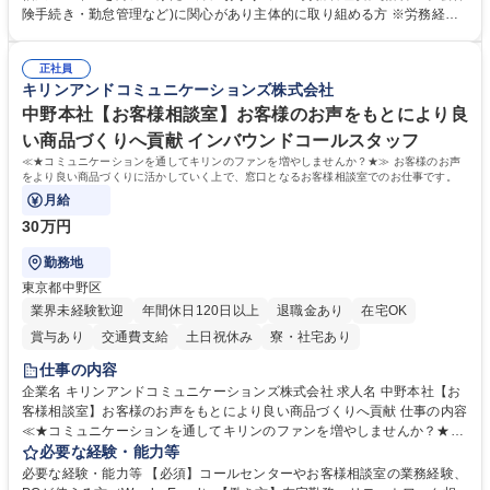
します。ご経験に応じて、休職者管理など、幅広く経験を積んでいただき
険手続き・勤怠管理など)に関心があり主体的に取り組める方 ※労務経験
ます。 ・将来的な広がり：総務・採用・教育・税務対応・経営企画等。
者は早期にご活躍いただけます。 ■チームで仕事を推進できる方■将来は
★メンバーがマンツーマンで丁寧に教えるため、ご経験が浅くても安心！
マネジメント職として活躍したい 【尚可】■人事、労務、採用、教育業務
幅広く経験を積みたい意欲がある方に最適な環境です。 募集職種 【総
正社員
のご経験 ■労務管理（給与計算・社会保険手続き・勤怠管理など）の経験
キリンアンドコミュニケーションズ株式会社
務・人事】未経験歓迎/日立グループ/組織運営を支えるゼネラリストを目
■衛生管理者の資格をお持ちの方 学歴・資格 学歴：大学院 大学 高専 短大
指す
専修学校 高校 語学力： 資格：
中野本社【お客様相談室】お客様のお声をもとにより良
い商品づくりへ貢献 インバウンドコールスタッフ
≪★コミュニケーションを通してキリンのファンを増やしませんか？★≫ お客様のお声
をより良い商品づくりに活かしていく上で、窓口となるお客様相談室でのお仕事です。
月給
30万円
勤務地
東京都中野区
業界未経験歓迎
年間休日120日以上
退職金あり
在宅OK
賞与あり
交通費支給
土日祝休み
寮・社宅あり
仕事の内容
企業名 キリンアンドコミュニケーションズ株式会社 求人名 中野本社【お
客様相談室】お客様のお声をもとにより良い商品づくりへ貢献 仕事の内容
≪★コミュニケーションを通してキリンのファンを増やしませんか？★≫
お客様のお声をより良い商品づくりに活かしていく上で、窓口となるお客
必要な経験・能力等
様相談室でのお仕事です。 日々お客様からいただくキリングループへのご
必要な経験・能力等 【必須】コールセンターやお客様相談室の業務経験、