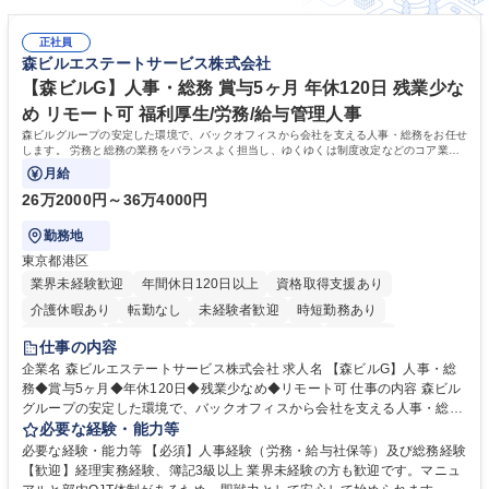
正社員
森ビルエステートサービス株式会社
【森ビルG】人事・総務 賞与5ヶ月 年休120日 残業少な
め リモート可 福利厚生/労務/給与管理人事
森ビルグループの安定した環境で、バックオフィスから会社を支える人事・総務をお任せ
します。 労務と総務の業務をバランスよく担当し、ゆくゆくは制度改定などのコア業務
にも挑戦できる、やりがいある環境です。
月給
26万2000円～36万4000円
勤務地
東京都港区
業界未経験歓迎
年間休日120日以上
資格取得支援あり
介護休暇あり
転勤なし
未経験者歓迎
時短勤務あり
経験者歓迎
退職金あり
在宅OK
賞与あり
育休あり
仕事の内容
完全週休2日制
交通費支給
長期歓迎
駅近5分以内
土日祝休み
企業名 森ビルエステートサービス株式会社 求人名 【森ビルG】人事・総
務◆賞与5ヶ月◆年休120日◆残業少なめ◆リモート可 仕事の内容 森ビル
グループの安定した環境で、バックオフィスから会社を支える人事・総務
をお任せします。 労務と総務の業務をバランスよく担当し、ゆくゆくは制
必要な経験・能力等
度改定などのコア業務にも挑戦できる、やりがいある環境です。 ■勤怠管
必要な経験・能力等 【必須】人事経験（労務・給与社保等）及び総務経験
理、給与計算、社会保険手続き、年末調整等の労務管理全般 ■入退社手続
【歓迎】経理実務経験、簿記3級以上 業界未経験の方も歓迎です。マニュ
き、社内規定の改定や人事制度改定などのコア業務 ■社内イベントの企画