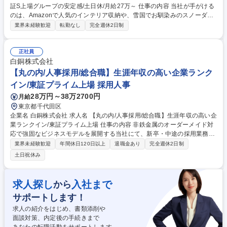
証S上場グループの安定感/土日休/月給27万～ 仕事の内容 当社が手がける
のは、Amazonで人気のインテリア収納や、雪国でお馴染みのスノーダン
プなどのプラスチックオリジナル商品です。射出成型オペレーターとして
業界未経験歓迎
転勤なし
完全週休2日制
製造を担当し、誰かの暮らしを形にする仕事です。 《具体的には》・射出
成型機の条件出し、量産立ち上げ作業 ・成形する商品が切り替わる際に、
クレーンを使用して成形機から金型を外して新たな金型を取り付ける ・原
正社員
材料などの投入、成形機や取り出し機の条件設定の入力 ・日常点検、簡易
白銅株式会社
メンテンナンス作業 ・生産状況の記録作業 募集職種 三条市【射出成型オ
【丸の内/人事採用/総合職】生涯年収の高い企業ランク
ペレーター】東証S上場グループの安定感/土日休/月給27万～
イン/東証プライム上場 採用人事
28万円～38万2700円
月給
東京都千代田区
企業名 白銅株式会社 求人名 【丸の内/人事採用/総合職】生涯年収の高い企
業ランクイン/東証プライム上場 仕事の内容 非鉄金属のオーダーメイド対
応で強固なビジネスモデルを展開する当社にて、新卒・中途の採用業務を
中心に研修運営などの業務もご担当。入社直後は採用実務を主軸に担い、
業界未経験歓迎
年間休日120日以上
退職金あり
完全週休2日制
将来的には人事課の運営や管理を期待。 ■新卒・中途採用（会社説明、人
土日祝休み
材紹介会社対応、応募者対応、選考進捗管理） ■研修業務（階層別・オン
ボーディング等の手配や運営補助） ■その他（賞与・人事評価の計算、各
種人事資料の確認と精査） 【仕事の魅力】採用と教育に横断的に関わり、
求人探し
入社まで
から
人事の専門性を広げられます。実務主軸から始め、将来は人事課の運営や
サポートします！
品質管理など、組織の取りまとめを担う役割を期待します。 募集職種
【丸の内/人事採用/総合職】生涯年収の高い企業ランクイン/東証プライム
求人の紹介をはじめ、書類添削や
上場
面談対策、内定後の手続きまで