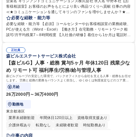
企業名 キリンアンドコミュニケーションズ株式会社 求人名 中野本社【お
客様相談室】お客様のお声をもとにより良い商品づくりへ貢献 仕事の内容
≪★コミュニケーションを通してキリンのファンを増やしませんか？★≫
お客様のお声をより良い商品づくりに活かしていく上で、窓口となるお客
必要な経験・能力等
様相談室でのお仕事です。 日々お客様からいただくキリングループへのご
必要な経験・能力等 【必須】コールセンターやお客様相談室の業務経験、
意見を、企業活動に活かしています。お客様からの声に迅速かつ誠意をも
PCが使える方（Word・Excel）【働き方】在宅勤務・リモートワーク相
って対応、情報提供するとともにグループ内活動に反映しています。 【具
談可/月平均残業7～8時間程度 【入社後の研修】着任から1か月は電話対応
体的には】電話応対、メール、お手紙対応、ご指摘品調査報告書作成、有
のOJTを中心に実施し、電話対応に慣れた段階でメール・手紙のOJTを実
人チャットボット対応など。 【1日の対応件数】■電話：月間一人当たり
施する予定です。独り立ち以降もしっかりフォローする体制を整えていま
平均100件前後■メール・手紙：同上40件前後 募集職種 中野本社【お客様
正社員
すのでご安心ください。 【当社について】キリングループの広報機能を担
森ビルエステートサービス株式会社
相談室】お客様のお声をもとにより良い商品づくりへ貢献
う会社として、お客様との出会いを大切にし、磨き上げたホスピタリティ
を込めてコミュニケーションをとりながら広報関連業務を行っておりま
【森ビルG】人事・総務 賞与5ヶ月 年休120日 残業少な
す。 学歴・資格 学歴：大学院 大学 高専 短大 専修学校 高校 語学力： 資
め リモート可 福利厚生/労務/給与管理人事
格：
森ビルグループの安定した環境で、バックオフィスから会社を支える人事・総務をお任せ
します。 労務と総務の業務をバランスよく担当し、ゆくゆくは制度改定などのコア業務
にも挑戦できる、やりがいある環境です。
月給
26万2000円～36万4000円
勤務地
東京都港区
業界未経験歓迎
年間休日120日以上
資格取得支援あり
介護休暇あり
転勤なし
未経験者歓迎
時短勤務あり
経験者歓迎
退職金あり
在宅OK
賞与あり
育休あり
仕事の内容