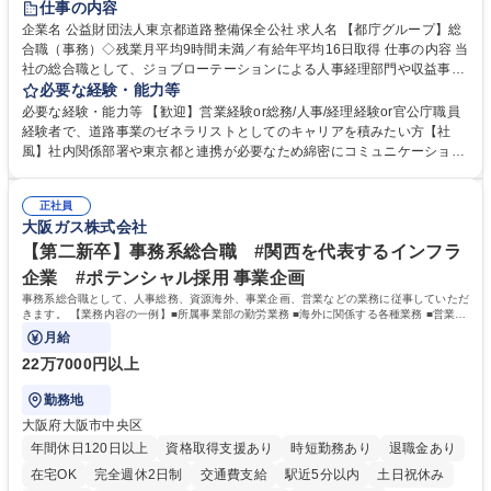
仕事の内容
駅近5分以内
資格取得手当あり
食事補助あり
企業名 公益財団法人東京都道路整備保全公社 求人名 【都庁グループ】総
合職（事務）◇残業月平均9時間未満／有給年平均16日取得 仕事の内容 当
社の総合職として、ジョブローテーションによる人事経理部門や収益事業
等のフロント部門の部署等幅広い部署での業務をお任せいたします。研修
必要な経験・能力等
制度やキャリア支援が充実しております！ ※下記業務詳細 【業務詳細】■
必要な経験・能力等 【歓迎】営業経験or総務/人事/経理経験or官公庁職員
管理部門：広報、人事、経理など当公社の運営に係る管理業務 ■収益部
経験者で、道路事業のゼネラリストとしてのキャリアを積みたい方【社
門：駐車場の新規開拓、管理運営、新宿駅西口広場の「イベントコーナ
風】社内関係部署や東京都と連携が必要なため綿密にコミュニケーション
ー」などの管理運営 ■道路部門：整備の急がれる骨格幹線道路や木造住宅
を図っています。 【業務の魅力】■幅広く携われる：総合職（事務）で
密集地域の特定整備路線の用地取得、道路に関する普及啓発事業、都内の
は、駐車場の管理運営や道路用地の取得、公益財団法人の中枢を担う管理
道路施設や道路工事現場の見学ツアー事業 ※入社後は上記いずれかの部門
正社員
部門など多岐に渡る業務を経験できます。 ■様々なプロジェクト：駐車場
大阪ガス株式会社
へ配属。※業務内容変更の範囲：会社の定める業務 募集職種 【都庁グル
事業の他、新宿駅西口広場内に設置された照明を兼ねた広告「ブライトサ
ープ】総合職（事務）◇残業月平均9時間未満／有給年平均16日取得
イン」の管理運営を行うなど、事業収益を生み出す活動を積極的に行って
【第二新卒】事務系総合職 #関西を代表するインフラ
います。 学歴・資格 学歴：大学院 大学 高専 短大 専修学校 高校 語学力：
企業 #ポテンシャル採用 事業企画
資格：
事務系総合職として、人事総務、資源海外、事業企画、営業などの業務に従事していただ
きます。 【業務内容の一例】■所属事業部の勤労業務 ■海外に関係する各種業務 ■営業部
門の企画スタッフ、ルート営業
月給
22万7000円以上
勤務地
大阪府大阪市中央区
年間休日120日以上
資格取得支援あり
時短勤務あり
退職金あり
在宅OK
完全週休2日制
交通費支給
駅近5分以内
土日祝休み