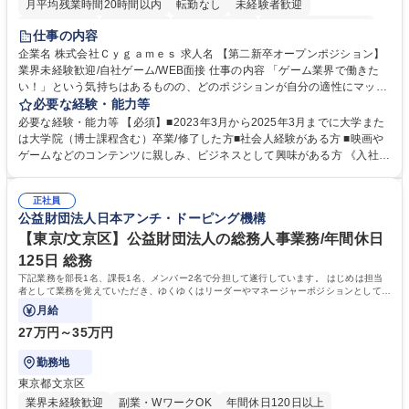
月平均残業時間20時間以内
転勤なし
未経験者歓迎
住宅手当あり
経験者歓迎
完全週休2日制
インセンティブあり
仕事の内容
交通費支給
土日祝休み
服装自由
昼食補助あり
第二新卒歓迎
企業名 株式会社Ｃｙｇａｍｅｓ 求人名 【第二新卒オープンポジション】
業界未経験歓迎/自社ゲーム/WEB面接 仕事の内容 「ゲーム業界で働きた
食事補助あり
い！」という気持ちはあるものの、どのポジションが自分の適性にマッチ
しているか悩んでいる方が対象となります！ 総合職（プランナー/データ
必要な経験・能力等
アナリストなど）、技術職（開発エンジニ ア/インフラエンジニアな
必要な経験・能力等 【必須】■2023年3月から2025年3月までに大学また
ど）、デザイン職（デザイナー/イラストレ ーターなど）等から、面接で
は大学院（博士課程含む）卒業/修了した方■社会人経験がある方 ■映画や
ご希望と適正にマッチしたポジションをご案内いたします。ゲームやエン
ゲームなどのコンテンツに親しみ、ビジネスとして興味がある方 《入社実
タメコンテンツが大好きで、「ゲーム業界の未来を自らの手で作りたい」
績 例》 ・メーカー → プロジェクトマネージャー ・ソーシャルゲーム →
「最高のコンテンツを作るためには、何でもやる」という情熱に溢れた方
ゲームプランナー ・通信 → ゲームエンジニア ・独立行政法人 → データ
のご応募をお待ちしております。 募集職種 【第二新卒オープンポジショ
正社員
サイエンティスト 学歴・資格 学歴：大学院 大学 語学力： 資格：
公益財団法人日本アンチ・ドーピング機構
ン】業界未経験歓迎/自社ゲーム/WEB面接
【東京/文京区】公益財団法人の総務人事業務/年間休日
125日 総務
下記業務を部長1名、課長1名、メンバー2名で分担して遂行しています。 はじめは担当
者として業務を覚えていただき、ゆくゆくはリーダーやマネージャーポジションとして活
躍いただくことを期待しています。
月給
27万円～35万円
勤務地
東京都文京区
業界未経験歓迎
副業・WワークOK
年間休日120日以上