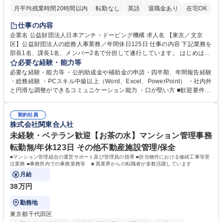
月平均残業時間20時間以内
転勤なし
英語
退職金あり
在宅OK
賞与あり
育休あり
完全週休2日制
交通費支給
土日祝休み
仕事の内容
食事補助あり
企業名 公益財団法人日本アンチ・ドーピング機構 求人名 【東京／文京
区】公益財団法人の総務人事業務／年間休日125日 仕事の内容 下記業務を
部長1名、課長1名、メンバー2名で分担して遂行しています。 はじめは担
当者として業務を覚えていただき、ゆくゆくはリーダーやマネージャーポ
必要な経験・能力等
ジションとして活躍いただくことを期待しています。 【総務・人事グルー
必要な経験・能力等 ・公的助成金や補助金の申請・四半期、年間報告経験
プの業務内容】 ・人事制度関連 ・採用活動 ・教育研修の企画、実行 ・勤
・総務経験 ・PCスキル中級以上（Word、Excel、PowerPoint） ・社内外
怠管理 ・官公庁への各種提出 ・法定の会議運営（評議員会、理事会） ・
と円滑な調整ができるコミュニケーション能力 ・口が堅い方 ■歓迎要件
コンプライアンス ・内部規程やルールの管理、整備、文書管理 ・契約関
・採用業務経験 ・英語に抵抗がない方 ・営業経験 学歴・資格 学歴：大学
連 ・衛生管理 ・防災関連・公的助成金の管理・オフィス、ファシリティ
院 大学 高専 短大 専修学校 高校 語学力： 資格：
管理 ・福利厚生関連 ・職員からの問合せ、相談対応 ・その他日常の総務
契約社員
株式会社関東合人社
業務全般 募集職種 【東京／文京区】公益財団法人の総務人事業務／年間
休日125日
未経験・ベテラン歓迎【お茶の水】マンション管理事務
転勤無/年休123日 その他不動産施設管理/保全
■マンション管理組合の運営サポート及び管理員の指導 ■担当物件における修繕工事等受
注業務 ■事務所内での事務業務等 ★異業界からの転職者が多数活躍しています
月給
38万円
勤務地
東京都千代田区