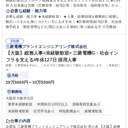
経験歓迎/日立グループ/組織運営を支えるゼネラリストを目指す 仕事の内
容 入社直後は労務（労務管理・給与計算・安全衛生・福利厚生等）からお
任せいたします。将来は総務・採用・教育業務へ守備範囲を広げ、組織運
必要な経験・能力等
営を支えるゼネラリストをめざせます。 ・初期業務：労働時間管理、給与
必要な経験・能力等 ★未経験歓迎！ ★人事・総務領域を横断的に経験し
計算、社会保険対応、福利厚生管理、安全衛生、健康経営推進等をお任せ
幅広いスキルを身につけたい方におすすめ！ ■労務管理(給与計算・社会保
します。ご経験に応じて、休職者管理など、幅広く経験を積んでいただき
険手続き・勤怠管理など)に関心があり主体的に取り組める方 ※労務経験
ます。 ・将来的な広がり：総務・採用・教育・税務対応・経営企画等。
者は早期にご活躍いただけます。 ■チームで仕事を推進できる方■将来は
★メンバーがマンツーマンで丁寧に教えるため、ご経験が浅くても安心！
マネジメント職として活躍したい 【尚可】■人事、労務、採用、教育業務
幅広く経験を積みたい意欲がある方に最適な環境です。 募集職種 【総
正社員
のご経験 ■労務管理（給与計算・社会保険手続き・勤怠管理など）の経験
三菱電機プラントエンジニアリング株式会社
務・人事】未経験歓迎/日立グループ/組織運営を支えるゼネラリストを目
■衛生管理者の資格をお持ちの方 学歴・資格 学歴：大学院 大学 高専 短大
指す
専修学校 高校 語学力： 資格：
【大阪】総務人事<未経験歓迎> 三菱電機G・社会イン
フラを支える/年休127日 採用人事
総務・人事領域を中心に、これまでのご経験に応じて幅広くお任せします。 ＜具体的に
は＞
月給
29万5000円～33万5000円
勤務地
大阪府大阪市北区
業界未経験歓迎
年間休日120日以上
資格取得支援あり
未経験者歓迎
住宅手当あり
時短勤務あり
経験者歓迎
退職金あり
在宅OK
賞与あり
完全週休2日制
交通費支給
仕事の内容
駅近5分以内
土日祝休み
服装自由
寮・社宅あり
食事補助あり
企業名 三菱電機プラントエンジニアリング株式会社 求人名 【大阪】総務