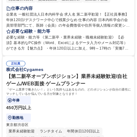
仕事の内容
企業名 一般社団法人日本内科学会 求人名 第二新卒歓迎！【正社員事務】
年休120日/デスクワーク中心で残業少なめ 仕事の内容 日本内科学会の会
員管理部門にて、医師（会員）の年会費徴収や住所等個人情報の変更シス
テム入力、電話・FAX対応をお任せします。将来的には、各種委員会の運
必要な経験・能力等
営事務局業務などにも幅広く携わっていただきます。 【会員管理・データ
必要な経験・能力等 《第二新卒・業界未経験・職種未経験歓迎》 【必
入力業務】 ・医師（会員）の住所変更、個人情報のシステム登録・更新
須】基本的なPC操作（Word、Excelによるデータ入力やメール対応等）
・年会費の徴収管理や入金データの照合確認 【問い合わせ対応】 ・会員
ができる方 【魅力点】 ・年休120日以上に加え、9時～17時の「実働7時
（医師）からの電話、FAX、ネット申請に伴う相談受付 ・複雑な案件のへ
間勤務」で残業も少なくワークライフバランスは抜群です。 【将来的な業
のエスカレーション・連携対応 募集職種 第二新卒歓迎！【正社員事務】
務（各種委員会運営）】 ・学会内における各種委員会のスケジュール調
年休120日/デスクワーク中心で残業少なめ
正社員
整、資料作成、当日の運営サポート 学歴・資格 学歴：大学院 大学 語学
株式会社Cygames
力： 資格：
【第二新卒オープンポジション】業界未経験歓迎/自社
ゲーム/WEB面接 ゲームプランナー
「ゲーム業界で働きたい！」という気持ちはあるものの、どのポジションが自分の適性に
マッチしているか悩んでいる方が対象となります！
年俸
450万円以上
勤務地
東京都渋谷区
業界未経験歓迎
ランチタイム
年間休日120日以上