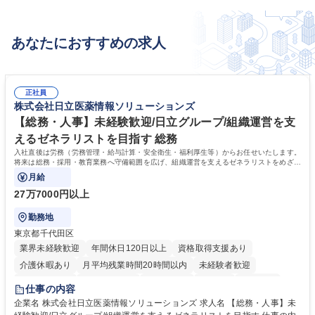
あなたにおすすめの求人
正社員
株式会社日立医薬情報ソリューションズ
【総務・人事】未経験歓迎/日立グループ/組織運営を支
えるゼネラリストを目指す 総務
入社直後は労務（労務管理・給与計算・安全衛生・福利厚生等）からお任せいたします。
将来は総務・採用・教育業務へ守備範囲を広げ、組織運営を支えるゼネラリストをめざせ
ます。
月給
27万7000円以上
勤務地
東京都千代田区
業界未経験歓迎
年間休日120日以上
資格取得支援あり
介護休暇あり
月平均残業時間20時間以内
未経験者歓迎
住宅手当あり
時短勤務あり
退職金あり
在宅OK
賞与あり
仕事の内容
育休あり
完全週休2日制
交通費支給
土日祝休み
寮・社宅あり
企業名 株式会社日立医薬情報ソリューションズ 求人名 【総務・人事】未