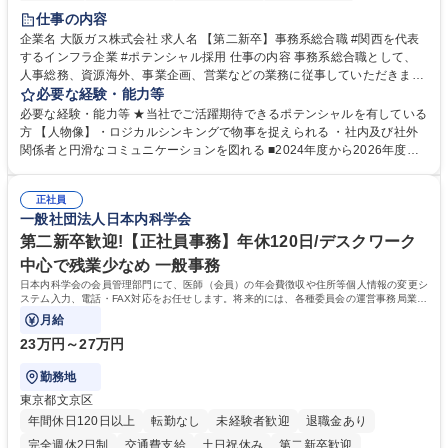
服装自由
第二新卒歓迎
寮・社宅あり
食事補助あり
仕事の内容
企業名 大阪ガス株式会社 求人名 【第二新卒】事務系総合職 #関西を代表
するインフラ企業 #ポテンシャル採用 仕事の内容 事務系総合職として、
人事総務、資源海外、事業企画、営業などの業務に従事していただきま
す。 【業務内容の一例】■所属事業部の勤労業務 ■海外に関係する各種業
必要な経験・能力等
務 ■営業部門の企画スタッフ、ルート営業 【キャリアパス】入社後の配属
必要な経験・能力等 ★当社でご活躍期待できるポテンシャルを有している
ポジションで一定期間ご活躍頂いた後、本人の適性及び将来のキャリアを
方 【人物像】・ロジカルシンキングで物事を捉えられる ・社内及び社外
鑑みてジョブローテーションを行います。 【育成】OJTでの現場育成や研
関係者と円滑なコミュニケーションを図れる ■2024年度から2026年度ま
修カリキュラムを通じて、Daigasグループの業務で必要となる知識につい
での3ヵ年を対象とする「Daigasグループ中期経営計画2026」を策定しま
て学んでいただきます。 募集職種 【第二新卒】事務系総合職 #関西を代
した。https://www.osakagas.co.jp/company/press/pr2024/1777576_564
表するインフラ企業 #ポテンシャル採用
正社員
72.html ■エネルギーセキュリティの不安定化や気候変動による自然災害の
一般社団法人日本内科学会
甚大化など、これまで以上に社会課題解決の重要性が高まっています。
「未来の日常」の創造に向けて持続可能な社会の実現に貢献してまいりま
第二新卒歓迎!【正社員事務】年休120日/デスクワーク
す。 学歴・資格 学歴：大学院 大学 語学力： 資格：
中心で残業少なめ 一般事務
日本内科学会の会員管理部門にて、医師（会員）の年会費徴収や住所等個人情報の変更シ
ステム入力、電話・FAX対応をお任せします。将来的には、各種委員会の運営事務局業務
などにも幅広く携わっていただきます。
月給
23万円～27万円
勤務地
東京都文京区
年間休日120日以上
転勤なし
未経験者歓迎
退職金あり
完全週休2日制
交通費支給
土日祝休み
第二新卒歓迎