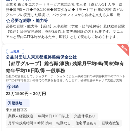
完全週休2日制
交通費支給
長期歓迎
駅近5分以内
土日祝休み
企業名 森ビルエステートサービス株式会社 求人名 【森ビルG】人事・総
務◆賞与5ヶ月◆年休120日◆残業少なめ◆リモート可 仕事の内容 森ビル
グループの安定した環境で、バックオフィスから会社を支える人事・総務
をお任せします。 労務と総務の業務をバランスよく担当し、ゆくゆくは制
必要な経験・能力等
度改定などのコア業務にも挑戦できる、やりがいある環境です。 ■勤怠管
必要な経験・能力等 【必須】人事経験（労務・給与社保等）及び総務経験
理、給与計算、社会保険手続き、年末調整等の労務管理全般 ■入退社手続
【歓迎】経理実務経験、簿記3級以上 業界未経験の方も歓迎です。マニュ
き、社内規定の改定や人事制度改定などのコア業務 ■社内イベントの企画
アルと部内OJT体制があるため、即戦力として安心して始められます。
運営やその他総務業務全般 ※労務と総務を1：1の割合でお任せ。 入社後
【魅力・やりがい】森ビルGの安定基盤で労務から総務まで幅広く携われ
は部内のOJTを中心に、あなたの経験に合わせて不足している部分はいつ
ます。定型業務に留まらず、社内規定や人事制度の改定など会社のコア業
でも質問・相談できる環境が整っているため、安心して成長できます。 募
正社員
務に挑戦できるため、自身の成長と組織への貢献度をダイレクトに実感で
公益財団法人東京都道路整備保全公社
集職種 【森ビルG】人事・総務◆賞与5ヶ月◆年休120日◆残業少なめ◆
きます。 残業少なめ、週1日リモート可など、ワークライフバランスを保
リモート可
ち長期活躍できる環境です。 「これまでの幅広い経験を活かし、長期的な
【都庁グループ】総合職(事務) 残業月平均9時間未満/有
キャリアを築きたい」という前向きな意欲と挑戦を全力で応援します。 学
給年平均16日取得 一般事務
歴・資格 学歴：大学院 大学 高専 短大 専修学校 高校 語学力： 資格：日商
当社の総合職として、ジョブローテーションによる人事経理部門や収益事業等のフロント
簿記検定1級 日商簿記検定2級 日商簿記検定3級
部門の部署等幅広い部署での業務をお任せいたします。研修制度やキャリア支援が充実し
ております！ ※下記業務詳細
月給
22万1500円～30万円
勤務地
東京都新宿区
業界未経験歓迎
年間休日120日以上
介護休暇あり
月平均残業時間20時間以内
転勤なし
住宅手当あり
経験者歓迎
研修あり
退職金あり
賞与あり
完全週休2日制
交通費支給