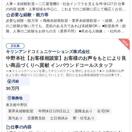
人事＜未経験歓迎＞◇三菱電機G・社会インフラを支える/年休127日 仕事
の内容 総務・人事領域を中心に、これまでのご経験に応じて幅広くお任せ
します。 ＜具体的には＞ ・総務/人事労務（給与・社保・勤怠管理など）
必要な経験・能力等
・採用・教育研修 ・福利厚生運用 など ※基本的には事務所勤務ですが、
必要な経験・能力等 ＜職種未経験歓迎・業界未経験歓迎＞ ～総務、人事
採用や教育等の業務内容により、関西圏以外への日帰り・宿泊を伴う国内
のご経験が無い方でも、意欲のある方であれば未経験OK～ ■歓迎条件：総
出張もございます。 ※担当業務を持ちつつ、お互いに助け合いながら、総
務、人事のご経験をお持ちの方（業界不問） ■求める人物像：・社内外の
務部という組織として協力しながら進める体制です。 募集職種 【大阪】
関係各部門との調整を率先して行い、業務を円滑に遂行できる協調性やコ
総務人事＜未経験歓迎＞◇三菱電機G・社会インフラを支える/年休127日
ミュニケーション能力を持っている方 ・人事総務領域に興味がありゼネラ
正社員
リスト志向をお持ちの方 学歴・資格 学歴：大学院 大学 語学力： 資格：
キリンアンドコミュニケーションズ株式会社
中野本社【お客様相談室】お客様のお声をもとにより良
い商品づくりへ貢献 インバウンドコールスタッフ
≪★コミュニケーションを通してキリンのファンを増やしませんか？★≫ お客様のお声
をより良い商品づくりに活かしていく上で、窓口となるお客様相談室でのお仕事です。
月給
30万円
勤務地
東京都中野区
業界未経験歓迎
年間休日120日以上
退職金あり
在宅OK
賞与あり
交通費支給
土日祝休み
寮・社宅あり
仕事の内容