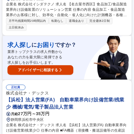
企業名 株式会社イシダテクノ 求人名 【名古屋市西区】食品加工/食品製造
業界向け設備装置のソリューション営業 仕事の内容 食品加工・食品製造
業界のお客様に対し、効率化・自動化・省人化に向けた計測機器・各種設
備機器ならびにITシステムを組み合わせたソリューション営業を行って頂
月平均残業時間20時間以内
転勤なし
退職金あり
完全週休2日制
きます。 複数の設備を組み合わせた設備ラインや、生産効率を更に向上さ
土日祝休み
せるためのITシステムも含め、複合的提案からお客様の課題解決に尽力頂
きます。担当するお客様は、既存のお客様が大半になりますので、ご利用
頂いている製品の調子を伺い、定期メンテナンスのご案内や新しい機械の
求人探し
お困り
に
ですか？
導入などの深耕営業をお任せします。1人あたりの担当企業数は20～30社
業界トップクラスの求人件数から
で、担当エリアは愛知地区をメインで一部岐阜・三重の企業様となりま
あなたの力を最大限に発揮できる
す。 募集職種 【名古屋市西区】食品加工/食品製造業界向け設備装置のソ
求人探しをお手伝いします。
リューション営業
アドバイザーに相談する
正社員
株式会社ナ・デックス
【浜松】法人営業(FA) 自動車業界向け設備営業/残業
少 機械/電気/電子製品法人営業
27万円～35万円
月給
静岡県浜松市中央区
企業名 株式会社ナ・デックス 求人名 【浜松】法人営業(FA) 自動車業界向
け設備営業/残業少◎ 仕事の内容 ■FA機器（溶接機・搬送設備等の生産設