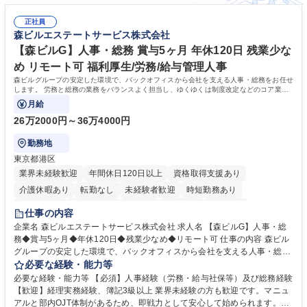
正社員
森ビルエステートサービス株式会社
【森ビルG】人事・総務 賞与5ヶ月 年休120日 残業少な
め リモート可 福利厚生/労務/給与管理人事
森ビルグループの安定した環境で、バックオフィスから会社を支える人事・総務をお任せ
します。 労務と総務の業務をバランスよく担当し、ゆくゆくは制度改定などのコア業務
にも挑戦できる、やりがいある環境です。
月給
26万2000円～36万4000円
勤務地
東京都港区
業界未経験歓迎
年間休日120日以上
資格取得支援あり
介護休暇あり
転勤なし
未経験者歓迎
時短勤務あり
経験者歓迎
退職金あり
在宅OK
賞与あり
育休あり
仕事の内容
完全週休2日制
交通費支給
長期歓迎
駅近5分以内
土日祝休み
企業名 森ビルエステートサービス株式会社 求人名 【森ビルG】人事・総
務◆賞与5ヶ月◆年休120日◆残業少なめ◆リモート可 仕事の内容 森ビル
グループの安定した環境で、バックオフィスから会社を支える人事・総務
をお任せします。 労務と総務の業務をバランスよく担当し、ゆくゆくは制
必要な経験・能力等
度改定などのコア業務にも挑戦できる、やりがいある環境です。 ■勤怠管
必要な経験・能力等 【必須】人事経験（労務・給与社保等）及び総務経験
理、給与計算、社会保険手続き、年末調整等の労務管理全般 ■入退社手続
【歓迎】経理実務経験、簿記3級以上 業界未経験の方も歓迎です。マニュ
き、社内規定の改定や人事制度改定などのコア業務 ■社内イベントの企画
アルと部内OJT体制があるため、即戦力として安心して始められます。