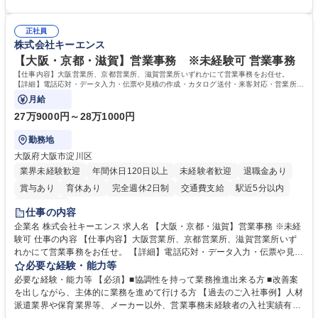
運営やその他総務業務全般 ※労務と総務を1：1の割合でお任せ。 入社後
【魅力・やりがい】森ビルGの安定基盤で労務から総務まで幅広く携われ
は部内のOJTを中心に、あなたの経験に合わせて不足している部分はいつ
ます。定型業務に留まらず、社内規定や人事制度の改定など会社のコア業
でも質問・相談できる環境が整っているため、安心して成長できます。 募
正社員
務に挑戦できるため、自身の成長と組織への貢献度をダイレクトに実感で
株式会社キーエンス
集職種 【森ビルG】人事・総務◆賞与5ヶ月◆年休120日◆残業少なめ◆
きます。 残業少なめ、週1日リモート可など、ワークライフバランスを保
リモート可
ち長期活躍できる環境です。 「これまでの幅広い経験を活かし、長期的な
【大阪・京都・滋賀】営業事務 ※未経験可 営業事務
キャリアを築きたい」という前向きな意欲と挑戦を全力で応援します。 学
【仕事内容】大阪営業所、京都営業所、滋賀営業所いずれかにて営業事務をお任せ。
歴・資格 学歴：大学院 大学 高専 短大 専修学校 高校 語学力： 資格：日商
【詳細】電話応対・データ入力・伝票や見積の作成・カタログ送付・来客対応・営業所内
で発生する事務業務や業務改善をお任せ。
簿記検定1級 日商簿記検定2級 日商簿記検定3級
月給
27万9000円～28万1000円
勤務地
大阪府大阪市淀川区
業界未経験歓迎
年間休日120日以上
未経験者歓迎
退職金あり
賞与あり
育休あり
完全週休2日制
交通費支給
駅近5分以内
土日祝休み
仕事の内容
企業名 株式会社キーエンス 求人名 【大阪・京都・滋賀】営業事務 ※未経
験可 仕事の内容 【仕事内容】大阪営業所、京都営業所、滋賀営業所いず
れかにて営業事務をお任せ。 【詳細】電話応対・データ入力・伝票や見積
の作成・カタログ送付・来客対応・営業所内で発生する事務業務や業務改
必要な経験・能力等
善をお任せ。 【教育制度】ご入社後、育成担当とペアになりながらOJTに
必要な経験・能力等 【必須】■協調性を持って業務推進出来る方 ■改善案
て業務を覚えていただくことが可能です。業務システムがきちんと構築さ
を出しながら、主体的に業務を進めて行ける方 【過去のご入社事例】人材
れているため、スムーズに仕事に慣れることができる環境です。また、
派遣業界や保育業界等、メーカー以外、営業事務未経験者の入社実績有
「チームで成果を出す文化」があり、良いやり方を積極的に共有しながら