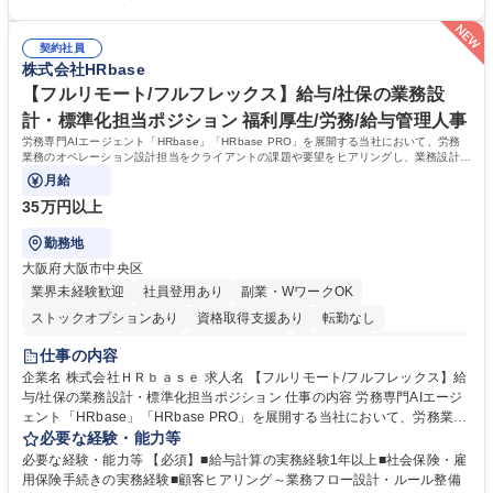
考えてみてほしいと募集しているので、意見を吸い上げ実現に向けて企画
理解いただける方 【魅力・やりがい】自身の企画が障がい者の新たな雇用
します。 ■在宅勤務の障がい者社員とのコミュニケーションを通じた適性
や活躍の場を生む、唯一無二の社会貢献性を実感できます。 【正社員登
やスキルの把握 ■AI活用業務など、既存領域を超えた案件の開拓 ■NTTデ
契約社員
用】正社員登用を前提としておりますので、最短で1.5年～2年で正社員へ
株式会社HRbase
ータグループの会社へ提案活動 募集職種 【業務企画】未経験OK/正社員登
の雇用切り替えとなります。過去の正社員登用率は90％です。 将来的に
用実績90%以上/月残業～5H/在宅勤務可/社会貢献
は当社の中核となる管理職になって頂く事を期待しています。 正社員登用
【フルリモート/フルフレックス】給与/社保の業務設
に向け全力でサポートを行いますのでご安心ください。 学歴・資格 学
計・標準化担当ポジション 福利厚生/労務/給与管理人事
歴：大学院 大学 高専 短大 専修学校 高校 語学力： 資格：
労務専門AIエージェント「HRbase」「HRbase PRO」を展開する当社において、労務
業務のオペレーション設計担当をクライアントの課題や要望をヒアリングし、業務設計や
システム設定へと落とし込むポジションです。
月給
35万円以上
勤務地
大阪府大阪市中央区
業界未経験歓迎
社員登用あり
副業・WワークOK
ストックオプションあり
資格取得支援あり
転勤なし
時短勤務あり
在宅OK
完全週休2日制
交通費支給
駅近5分以内
仕事の内容
服装自由
企業名 株式会社ＨＲｂａｓｅ 求人名 【フルリモート/フルフレックス】給
与/社保の業務設計・標準化担当ポジション 仕事の内容 労務専門AIエージ
ェント「HRbase」「HRbase PRO」を展開する当社において、労務業務
のオペレーション設計担当をクライアントの課題や要望をヒアリングし、
必要な経験・能力等
業務設計やシステム設定へと落とし込むポジションです。 【具体的に
必要な経験・能力等 【必須】■給与計算の実務経験1年以上■社会保険・雇
は】・業務オペレーション設計（要件定義/顧客ヒアリング/業務オペレー
用保険手続きの実務経験■顧客ヒアリング～業務フロー設計・ルール整備