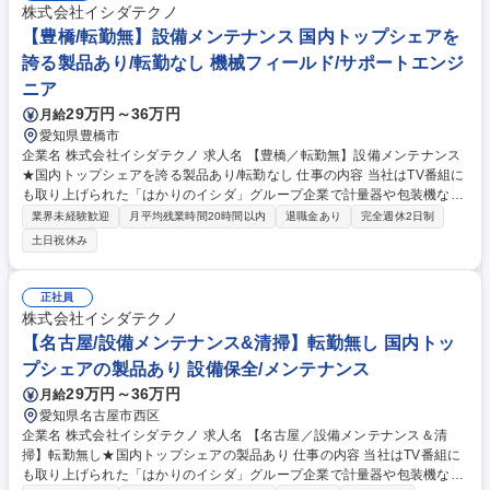
株式会社イシダテクノ
【豊橋/転勤無】設備メンテナンス 国内トップシェアを
誇る製品あり/転勤なし 機械フィールド/サポートエンジ
ニア
29万円～36万円
月給
愛知県豊橋市
企業名 株式会社イシダテクノ 求人名 【豊橋／転勤無】設備メンテナンス
★国内トップシェアを誇る製品あり/転勤なし 仕事の内容 当社はTV番組に
も取り上げられた「はかりのイシダ」グループ企業で計量器や包装機など
を中心に大手企業様との取引をしております。今後の組織体制強化を目的
業界未経験歓迎
月平均残業時間20時間以内
退職金あり
完全週休2日制
に豊橋地区の担当をお任せします。 【主な業務】 ■ 当社設備のセットア
土日祝休み
ップ ■導入後の定期メンテナンス ■不具合発生時の修理、調整 ※建物の改
変を伴う業務は含まない 【お客様について】 愛知県内の工場向け製品と
流通小売り(スーパーや百貨店など)向け製品で担当を分けております。1日
正社員
のご訪問件数は5～6件程度です。 募集職種 【豊橋／転勤無】設備メンテ
株式会社イシダテクノ
ナンス★国内トップシェアを誇る製品あり/転勤なし
【名古屋/設備メンテナンス&清掃】転勤無し 国内トッ
プシェアの製品あり 設備保全/メンテナンス
29万円～36万円
月給
愛知県名古屋市西区
企業名 株式会社イシダテクノ 求人名 【名古屋／設備メンテナンス＆清
掃】転勤無し★国内トップシェアの製品あり 仕事の内容 当社はTV番組に
も取り上げられた「はかりのイシダ」グループ企業で計量器や包装機など