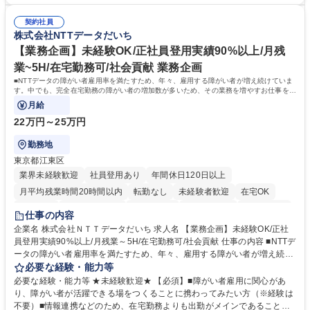
【当社の事務職について】単なる事務ではなく主体性を発揮したサポート
常に改善を目指す風土のため、安心して業務に取り組んでいただけます。
により、キーエンスの付加価値向上に貢献します。ベースの定型業務に加
募集職種 【大阪・京都・滋賀】営業事務 ※未経験可
契約社員
えて、お客様や社員の状況に合わせ、能動的なサポート、改善の動きも期
株式会社NTTデータだいち
待され。組織を支えるスペシャリストとして、チームに貢献し、結果的に
社員から頼られる存在になることができます。平均19:30の退勤以降の業
【業務企画】未経験OK/正社員登用実績90%以上/月残
務の持ち帰りも禁止されており、メリハリのある働き方となります。 学
業~5H/在宅勤務可/社会貢献 業務企画
歴・資格 学歴：大学院 大学 高専 短大 語学力： 資格：
■NTTデータの障がい者雇用率を満たすため、年々、雇用する障がい者が増え続けていま
す。中でも、完全在宅勤務の障がい者の増加数が多いため、その業務を増やすお仕事を担
っていただきます。
月給
22万円～25万円
勤務地
東京都江東区
業界未経験歓迎
社員登用あり
年間休日120日以上
月平均残業時間20時間以内
転勤なし
未経験者歓迎
在宅OK
育休あり
完全週休2日制
交通費支給
駅近5分以内
土日祝休み
仕事の内容
企業名 株式会社ＮＴＴデータだいち 求人名 【業務企画】未経験OK/正社
員登用実績90%以上/月残業～5H/在宅勤務可/社会貢献 仕事の内容 ■NTTデ
ータの障がい者雇用率を満たすため、年々、雇用する障がい者が増え続け
ています。中でも、完全在宅勤務の障がい者の増加数が多いため、その業
必要な経験・能力等
務を増やすお仕事を担っていただきます。 【詳細】■既存業務の拡大およ
必要な経験・能力等 ★未経験歓迎★ 【必須】■障がい者雇用に関心があ
び運用のサポート(オペレーション業務:申請書の作成代行等) ■新規事業・
り、障がい者が活躍できる場をつくることに携わってみたい方（※経験は
サービスの企画立案および推進 障がい者の方にどんな仕事があると良いか
不要）■情報連携などのため、在宅勤務よりも出勤がメインであることに