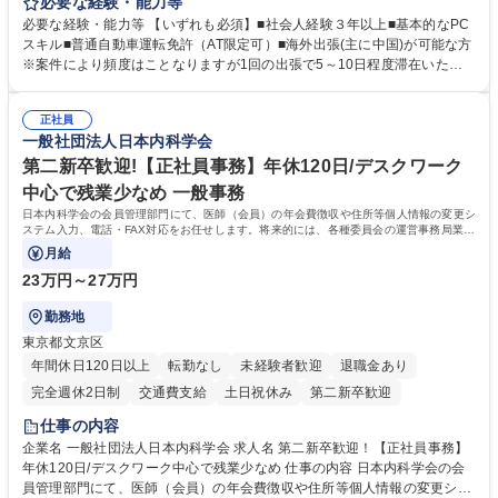
掛ける当社にて、自社企画・開発商品の生産管理・品質管理を担当。『か
必要な経験・能力等
わいい』を届けるやりがいのあるポジションです。 有名ブランドやキャラ
必要な経験・能力等 【いずれも必須】■社会人経験３年以上■基本的なPC
クターライセンスを活用した商品の企画・開発・販売を行っています。企
スキル■普通自動車運転免許（AT限定可）■海外出張(主に中国)が可能な方
画段階から納品まで、商品の製造に関わる全てのプロセスにおいて、生産
※案件により頻度はことなりますが1回の出張で5～10日程度滞在いただ
管理及び品質管理を担当。仕様書の作成、生産スケジュールの組立て、工
く予定です。 【歓迎】■英語もしくは中国語に抵抗のない方■雑貨品など
場へ見積依頼・価格交渉、サンプルの品質確認や検査の手配、ライセンス
の生産管理業務の経験 ≪求める人物像≫ ・製品の検品業務などあるた
元様とのやり取り、輸入関連の書類の管理、国内倉庫での品質チェック、
正社員
め、『コツコツと実直に取り組める方』 ・工場やライセンス元を含む社内
一般社団法人日本内科学会
工場開拓などがございます。 募集職種 【生産管理】キャラクターバック
外関係者と友好なコミュニケーションが取れる方 ※折衝は営業担当がメイ
や雑貨の生産・品質管理/年休125日/転勤無
ンで行います。 学歴・資格 学歴：大学院 大学 高専 短大 専修学校 高校 語
第二新卒歓迎!【正社員事務】年休120日/デスクワーク
学力： 資格：
中心で残業少なめ 一般事務
日本内科学会の会員管理部門にて、医師（会員）の年会費徴収や住所等個人情報の変更シ
ステム入力、電話・FAX対応をお任せします。将来的には、各種委員会の運営事務局業務
などにも幅広く携わっていただきます。
月給
23万円～27万円
勤務地
東京都文京区
年間休日120日以上
転勤なし
未経験者歓迎
退職金あり
完全週休2日制
交通費支給
土日祝休み
第二新卒歓迎
仕事の内容
企業名 一般社団法人日本内科学会 求人名 第二新卒歓迎！【正社員事務】
年休120日/デスクワーク中心で残業少なめ 仕事の内容 日本内科学会の会
員管理部門にて、医師（会員）の年会費徴収や住所等個人情報の変更シス