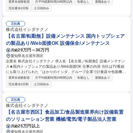
を中心に大手企業様との取引をしております。組織体制強化を目的に名古
業界未経験歓迎
月平均残業時間20時間以内
転勤なし
退職金あり
屋地区の担当をお任せします。 ■食品包装機の清掃 ■トップシーラーの清
完全週休2日制
土日祝休み
掃/点検 ※アルバイトの方々への指示だしや現場へ行き作業も行います。
募集職種 【名古屋／設備メンテナンス＆清掃】転勤無し★国内トップシェ
アの製品あり
正社員
株式会社イシダテクノ
【名古屋/転勤無】設備メンテナンス 国内トップシェア
の製品あり/Web面接OK 設備保全/メンテナンス
29万円～36万円
月給
愛知県名古屋市西区
企業名 株式会社イシダテクノ 求人名 【名古屋／転勤無】設備メンテナン
ス★国内トップシェアの製品あり/Web面接OK 仕事の内容 当社はTV番組
にも取り上げられた「はかりのイシダ」グループ企業で計量器や包装機な
どを中心に大手企業様との取引をしております。今後の組織体制強化を目
業界未経験歓迎
月平均残業時間20時間以内
転勤なし
退職金あり
的に名古屋地区の担当をお任せします。 【主な業務】 ■ 当社設備のセッ
完全週休2日制
土日祝休み
トアップ ■導入後の定期メンテナンス ■不具合発生時の修理、調整 【お客
様について】 愛知県内の工場向け製品と流通小売り(スーパーや百貨店な
ど)向け製品で担当を分けております。1日のご訪問件数は5～6件程度で
正社員
す。 募集職種 【名古屋／転勤無】設備メンテナンス★国内トップシェア
株式会社イシダテクノ
の製品あり/Web面接OK
【名古屋市西区】食品加工/食品製造業界向け設備装置
のソリューション営業 機械/電気/電子製品法人営業
25万円以上
月給
愛知県名古屋市西区