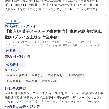
必要な経験・能力等 【必須】■社会人経験2年以上の方（業界経験問わ
先との定例資料作成 ◆競合調査 ◆広告出稿の進行管理、確認 ◆広告出稿
ず）■ExcelやPPTの経験（1年以上）★2026年9月1日または10月1日にご
後のデータ抽出と効果測定、資料作成 ◆TVCM放送枠の情報管理、不備確
入社が可能な方 《こんな方にピッタリです！》 ◆コツコツと進める仕事
認 ◆TV視聴率データ抽出、資料作成 ◆SNS広告(InstagramやFacebook
が好きな方 ◆チームで協力しながらやりがいのある仕事がしたい方 ◆コ
等)の入稿サポート ◆常駐先への活動履歴の報告 ◆得意先とのビジネスメ
ミュニケーションを取りながら仕事をするのが得意な方 ◆業務を通してキ
ール対応 ◆常駐先に向けた事業拡大の提案 など 募集職種 大阪|博報堂DY
正社員
ャリア・スキルUPを目指したい方 学歴・資格 学歴：大学院 大学 高専 短
株式会社シュクレイ
グループ【CM・SNS広告の入稿サポート業務】9月・10月入社限定！
大 専修学校 高校 語学力： 資格：
【東京/お菓子メーカーの事務担当】事務経験者歓迎/転
勤無/プライム上場G 営業事務
「ザ・メープルマニア」「東京ミルクチーズ工場」「フランセ」「バターバトラー」
「ザ・テイラー」「DROOLY」等のブランドを多数展開する当社にて、オリジナル菓子
ブランド商品の事務業務をお任せいたします。
月給
30万円～36万円
勤務地
東京都港区
業界未経験歓迎
転勤なし
住宅手当あり
経験者歓迎
退職金あり
賞与あり
交通費支給
仕事の内容
企業名 株式会社シュクレイ 求人名 【東京/お菓子メーカーの事務担当】事
務経験者歓迎/転勤無/プライム上場G 仕事の内容 「ザ・メープルマニア」
「東京ミルクチーズ工場」「フランセ」「バターバトラー」「ザ・テイラ
ー」「DROOLY」等のブランドを多数展開する当社にて、オリジナル菓子
必要な経験・能力等