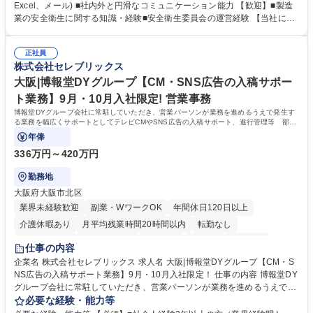
とを期待します。 【詳細】■入退社手続き、社員情報管理■入社時オリエ
Excel、メール) ■社内外と円滑なコミュニケーション能力 【歓迎】■製造
ンテーションの実施■勤怠・各種申請内容の確認■採用業務のサポート■来
業の安全衛生に関する知識・経験■安全衛生委員会の運営経験 【当社につ
客・電話対応 ■郵便物の受領・発送・管理■オフィス設備・備品管理■建
いて】 ◎設立したばかりの会社であり、一緒に企業を立ち上げ・拡大しよ
物・設備修繕の手配及び業者対応■押印・契約書管理等の庶務業務■安全衛
うという意欲のある方を求めています。 ◎経営に近い立場で幅広くキャリ
生に関する業務等■健康診断、産業医面談、休職・復職手続き等の労務サ
正社員
アが磨けます。 ◎NTTデータグループであり福利厚生は充実しているとと
株式会社セレブリックス
ポート■社内ルールの運用・各種社内案内■その他、拠点運営に関わる管理
もに、働き方改革も推進しています。 学歴・資格 学歴：大学院 大学 高専
部門業務 募集職種 【大阪/総務・人事（労務）担当者】3Dプリンター事
短大 専修学校 語学力： 資格：
大阪|博報堂DYグループ【CM・SNS広告の入稿サポー
業/NTTデータG/年休129日
ト業務】9月・10月入社限定! 営業事務
博報堂DYグループ会社に常駐していただき、営業パーソンが業務を進めるうえで発生す
る業務を幅広くサポートとしてテレビCMやSNS広告の入稿サポート、進行管理等 部内
アシスタントとしての業務をお任せします。
年俸
336万円～420万円
勤務地
大阪府大阪市北区
業界未経験歓迎
副業・WワークOK
年間休日120日以上
介護休暇あり
月平均残業時間20時間以内
転勤なし
未経験者歓迎
時短勤務あり
研修あり
在宅OK
育休あり
仕事の内容
完全週休2日制
交通費支給
駅近5分以内
企業名 株式会社セレブリックス 求人名 大阪|博報堂DYグループ【CM・S
NS広告の入稿サポート業務】9月・10月入社限定！ 仕事の内容 博報堂DY
グループ会社に常駐していただき、営業パーソンが業務を進めるうえで発
生する業務を幅広くサポートとしてテレビCMやSNS広告の入稿サポー
必要な経験・能力等
ト、進行管理等 部内アシスタントとしての業務をお任せします。 ◆得意