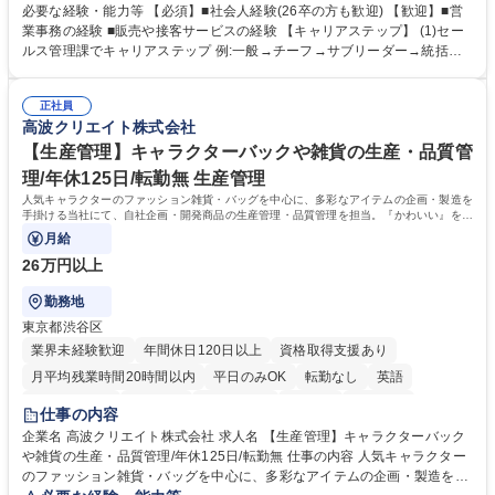
ブランド商品の事務業務をお任せいたします。 【具体的な業務内容】 ■店
必要な経験・能力等 【必須】■社会人経験(26卒の方も歓迎) 【歓迎】■営
舗からの発注受付/PC入力業務 ■受電対応(社内/社外) ■商品のマスター登
業事務の経験 ■販売や接客サービスの経験 【キャリアステップ】 (1)セー
録 ■日々の売上抽出・報告 ■提携企業への書類送付業務 ■契約書管理業務
ルス管理課でキャリアステップ 例:一般→チーフ→サブリーダー→統括リ
■ホームページへの問い合わせ対応 など 募集職種 【東京/お菓子メーカー
ーダー→マネージャー (2)他ポジションへのキャリアも可能 ※過去、未経
の事務担当】事務経験者歓迎/転勤無/プライム上場G
験で経営管理部内で経理へ異動した方もいらっしゃいます。年3回の面談
正社員
や個別面談を通してご自身のキャリアと向き合っていただき、会社として
高波クリエイト株式会社
もバックアップしていきます。 学歴・資格 学歴：大学院 大学 高専 短大
専修学校 高校 語学力： 資格：
【生産管理】キャラクターバックや雑貨の生産・品質管
理/年休125日/転勤無 生産管理
人気キャラクターのファッション雑貨・バッグを中心に、多彩なアイテムの企画・製造を
手掛ける当社にて、自社企画・開発商品の生産管理・品質管理を担当。『かわいい』を届
けるやりがいのあるポジションです。
月給
26万円以上
勤務地
東京都渋谷区
業界未経験歓迎
年間休日120日以上
資格取得支援あり
月平均残業時間20時間以内
平日のみOK
転勤なし
英語
住宅手当あり
研修あり
退職金あり
在宅OK
賞与あり
仕事の内容
完全週休2日制
交通費支給
駅近5分以内
中国語
土日祝休み
企業名 高波クリエイト株式会社 求人名 【生産管理】キャラクターバック
や雑貨の生産・品質管理/年休125日/転勤無 仕事の内容 人気キャラクター
のファッション雑貨・バッグを中心に、多彩なアイテムの企画・製造を手