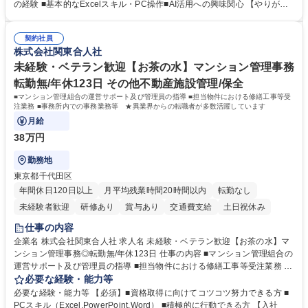
ションの洗い出し、ルール整備、システム設定) ・業務マニュアル作成、
の経験 ■基本的なExcelスキル・PC操作■AI活用への興味関心 【やりが
改善 ・給与、賞与計算、及び明細発行 ・社会保険手続（入退社時、年間
い】必要に応じてコンサルティングも行いながら、給与計算や社会保険手
業務など） ・顧客企業のメイン担当者としての窓口対応業務 ・その他
続に関わるフローの設計、マニュアルの作成まで幅広く担当します。単な
（年調等の年次業務など） 募集職種 【フルリモート/フルフレックス】給
契約社員
る設計にとどまらず、ご自身が現場のエキスパートとしてオペレーション
株式会社関東合人社
与/社保の業務設計・標準化担当ポジション
を実行する機会もあり、実務と改善の両面でスキルを発揮できる環境で
す。 学歴・資格 学歴：大学院 大学 高専 短大 専修学校 高校 語学力： 資
未経験・ベテラン歓迎【お茶の水】マンション管理事務
格：
転勤無/年休123日 その他不動産施設管理/保全
■マンション管理組合の運営サポート及び管理員の指導 ■担当物件における修繕工事等受
注業務 ■事務所内での事務業務等 ★異業界からの転職者が多数活躍しています
月給
38万円
勤務地
東京都千代田区
年間休日120日以上
月平均残業時間20時間以内
転勤なし
未経験者歓迎
研修あり
賞与あり
交通費支給
土日祝休み
仕事の内容
企業名 株式会社関東合人社 求人名 未経験・ベテラン歓迎【お茶の水】マ
ンション管理事務◎転勤無/年休123日 仕事の内容 ■マンション管理組合の
運営サポート及び管理員の指導 ■担当物件における修繕工事等受注業務 ■
事務所内での事務業務等 ★異業界からの転職者が多数活躍しています
必要な経験・能力等
【年収補足】532万円 ＋別途インセンティヴで平均約100万円/年（昨年度
必要な経験・能力等 【必須】■資格取得に向けてコツコツ努力できる方 ■
実績） ＋管理業務主任者資格手当50,000円/月 ★親会社である株式会社合
PCスキル（Excel,PowerPoint,Word） ■積極的に行動できる方 【入社