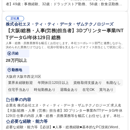
人社計画研究所社のグループ会社として、質の高いサービスと適性価格を
者】49歳：事務経験、32歳：ドラッグストア勤務、 58歳：飲食店勤務
武器に約20年受託戸数増加中です。https://www.gojin.co.jp/abt/abt_3.html
等：中途採用の9割が未経験者！ 【資格取得支援】■メンター制度■社内模
募集職種 未経験・ベテラン歓迎【お茶の水】マンション管理事務◎転勤
試や研修制度など充実！ ＊未資格者の8割以上が入社2年以内に資格を取
無/年休123日
正社員
得出来ております！ 【魅力】■フレックス制度、未経験からでも下限年収
株式会社エヌ・ティ・ティ・データ・ザムテクノロジーズ
を一律支給！ ■管理業務主任者資格取得後には50,000円/月の手当あり！
学歴・資格 学歴：大学院 大学 高専 短大 専修学校 高校 語学力： 資格：第
【大阪/総務・人事(労務)担当者】3Dプリンター事業/NT
一種運転免許普通自動車
TデータG/年休129日 総務
人事・総務・庶務業務等を幅広くお任せします。本社コーポレート部門と連携しながら、
決められた業務だけではなく、社員や現場を支えるバックオフィス担当として状況に応じ
て柔軟に対応いただくことを期待します。
月給
28万円以上
勤務地
大阪府大阪市西淀川区
業界未経験歓迎
年間休日120日以上
資格取得支援あり
転勤なし
住宅手当あり
時短勤務あり
退職金あり
在宅OK
賞与あり
完全週休2日制
交通費支給
土日祝休み
服装自由
仕事の内容
企業名 株式会社エヌ・ティ・ティ・データ・ザムテクノロジーズ 求人名
【大阪/総務・人事（労務）担当者】3Dプリンター事業/NTTデータG/年休
129日 仕事の内容 人事・総務・庶務業務等を幅広くお任せします。本社コ
ーポレート部門と連携しながら、決められた業務だけではなく、社員や現
必要な経験・能力等
場を支えるバックオフィス担当として状況に応じて柔軟に対応いただくこ
必要な経験・能力等 【必須】■人事・総務経験■基本的なPC技術(Word、