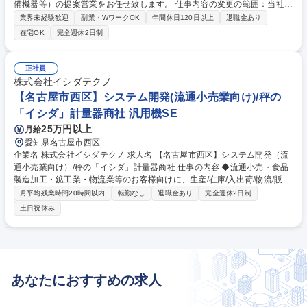
備機器等）の提案営業をお任せ致します。 仕事内容の変更の範囲：当社業
務全般 【詳細】顧客からの生産ラインに関する要望に対し、設備機器のカ
業界未経験歓迎
副業・WワークOK
年間休日120日以上
退職金あり
スタマイズやコーディネートを顧客にあった形で提案、納入までのサポー
在宅OK
完全週休2日制
トを担当して頂きます。既存のお客様の新規ニーズ開拓、異業種への提案
営業も行って頂きます。【競合優位】溶接機器（制御装置）における国内
シェア50％超。国内の自動車メーカーすべてとお取引があり、取引先も大
正社員
手企業を中心にご担当いただけます。 募集職種 【浜松】法人営業(FA) 自
株式会社イシダテクノ
動車業界向け設備営業/残業少◎
【名古屋市西区】システム開発(流通小売業向け)/秤の
「イシダ」計量器商社 汎用機SE
25万円以上
月給
愛知県名古屋市西区
企業名 株式会社イシダテクノ 求人名 【名古屋市西区】システム開発（流
通小売業向け）/秤の「イシダ」計量器商社 仕事の内容 ◆流通小売・食品
製造加工・鉱工業・物流業等のお客様向けに、生産/在庫/入出荷/物流/販売
管理・ワークフローシステムなど各種業務アプリケーション開発を行って
月平均残業時間20時間以内
転勤なし
退職金あり
完全週休2日制
いただきます。 ヒアリング・現状分析から、仕様企画と提案、仕様設計・
土日祝休み
基本設計・詳細設計・開発・導入まで一連の流れを一貫して対応。また、
外部委託を含めるものに関しては、外注先との折衝や管理。※イシダ社製
品と連携したシステム開発に強みを持ちますが、システム単体で開発も有
【開発環境】OS：Windows、言語：VB.net・C#、DB：Oracle/SQL/VB.n
et/C♯/ASP.net【開発期間】2～3か月がメイン（一部、大規模案件は2～3
あなたにおすすめの求人
年） 募集職種 【名古屋市西区】システム開発（流通小売業向け）/秤の
「イシダ」計量器商社