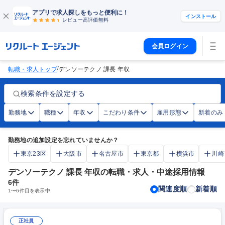
アプリで求人探しをもっと便利に！
インストール
レビュー高評価
無料
会員ログイン
/
転職・求人トップ
デンソーテクノ 課長 年収
検索条件を設定する
勤務地
職種
年収
こだわり条件
雇用形態
新着のみ
勤務地の追加設定を忘れていませんか？
東京23区
大阪市
名古屋市
東京都
横浜市
川崎
デンソーテクノ 課長 年収の転職・求人・中途採用情報
6
件
関連度順
新着順
1
〜
6
件目を表示中
正社員