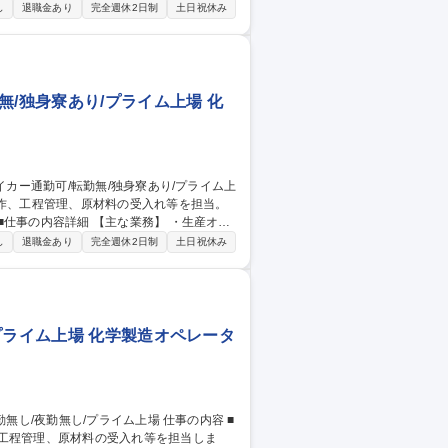
を判断し、発注管理を行います。 1.工場
し
退職金あり
完全週休2日制
土日祝休み
る技術・作業の標準化推進 4.新規設備の設
無/独身寮あり/プライム上場 化
理：温度・圧力の監視と記録 ・設備点検：
し
退職金あり
完全週休2日制
土日祝休み
15kg程度の資材扱い有） 【働く環境】
交替勤務（2交替）で製造現場の中核として
/独身寮あり/プライム上場
プライム上場 化学製造オペレータ
工程管理、原材料の受入れ等を担当しま