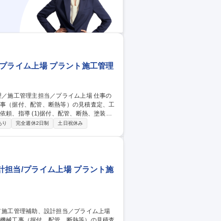
プライム上場 プラント施工管理
工事（据付、配管、断熱等）の見積査定、工
管、断熱、塗装工
、配管、断熱、塗装工事など機械工事の施工
あり
完全週休2日制
土日祝休み
化学プラント
担当/プライム上場 プラント施
・機械工事（据付、配管、断熱等）の見積査