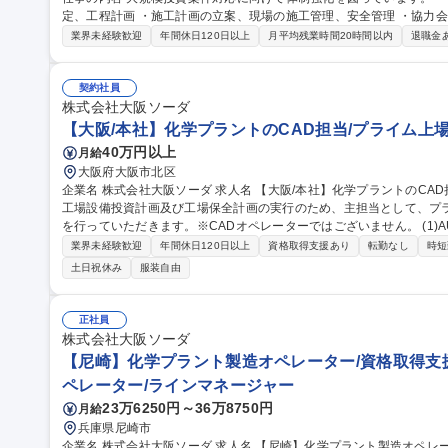
定、工程計画 ・施工計画の立案、現場の施工管理、安全管理 ・協力会社への依頼、指導 
塗装工事など機械工事の見積仕様書作成、工事工程計画、見積精査 (2
業界未経験歓迎
年間休日120日以上
月平均残業時間20時間以内
退職金
の施工計画、施工管理、安全管理 (3)同プロジェクトにおける補助要員の指導、育成 募集職種
ントの設備管理／施工管理補助、設計担当／プライム上場
契約社員
株式会社大阪ソーダ
【大阪/本社】化学プラントのCAD担当/プライム上
40万円以上
月給
大阪府大阪市北区
企業名 株式会社大阪ソーダ 求人名 【大阪/本社】化学プラントのCAD担当／プライム上場 ※嘱託契約 仕事の内容
工場設備投資計画及び工場保全計画の実行のため、主担当として、プ
を行っていただきます。※CADオペレーターではございません。 (1)AUTOCADによるプラント配置計画、配管計
画図の作成 (2)手書き図面、素案のＣＡＤ化業務 (3)既存CAD図面の修正
業界未経験歓迎
年間休日120日以上
資格取得支援あり
転勤なし
時短
力補助） 募集職種 【大阪/本社】化学プラントのCAD担当／プライ
土日祝休み
服装自由
正社員
株式会社大阪ソーダ
【尼崎】化学プラント製造オペレーター/資格取得支援
ペレーター/ラインマネージャー
23万6250円～36万8750円
月給
兵庫県尼崎市
企業名 株式会社大阪ソーダ 求人名 【尼崎】化学プラント製造オペレーター/資格取得支援制度あり/転勤なし 仕事