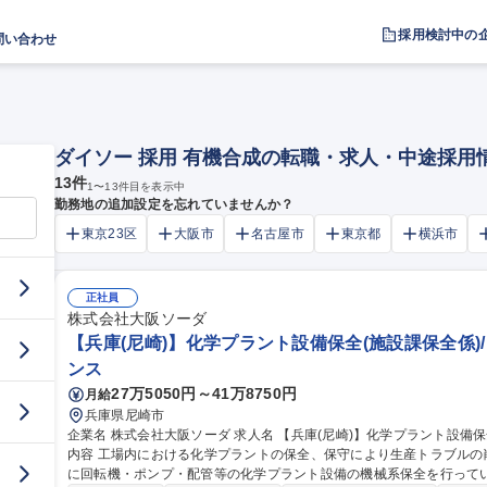
採用検討中の
問い合わせ
ダイソー 採用 有機合成の転職・求人・中途採用
13
件
1
〜
13
件目を表示中
勤務地の追加設定を忘れていませんか？
東京23区
大阪市
名古屋市
東京都
横浜市
正社員
株式会社大阪ソーダ
【兵庫(尼崎)】化学プラント設備保全(施設課保全係)
ンス
27万5050円～41万8750円
月給
兵庫県尼崎市
企業名 株式会社大阪ソーダ 求人名 【兵庫(尼崎)】化学プラント設備保全（施設課保全係）/プライム上場 仕事の
内容 工場内における化学プラントの保全、保守により生産トラブル
に回転機・ポンプ・配管等の化学プラント設備の機械系保全を行っていただきます。 職務詳