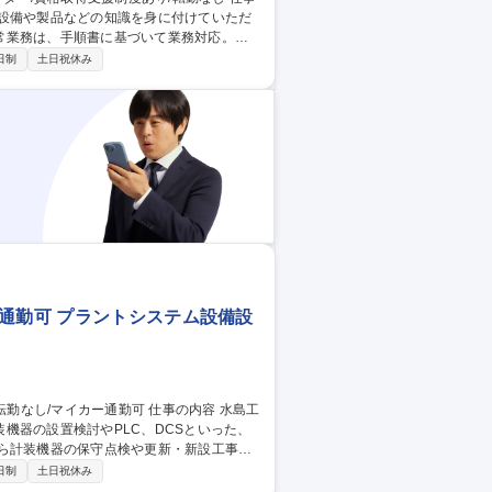
、設備や製品などの知識を身に付けていただ
常業務は、手順書に基づいて業務対応。
圧ガス充填などを担当。 【交替勤務】 D
日制
土日祝休み
対応、サンプル分析、設備巡回などを担当。
尼崎】化学プラン
通勤可 プラントシステム設備設
機器の設置検討やPLC、DCSといった、
、工場の設備投資プロジェクトにおいて
日制
土日祝休み
づくりを支えていきます。 募集職種