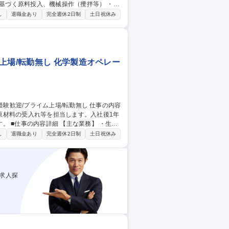
品交換 ・原料受入：フォークリフト等での
し
退職金あり
完全週休2日制
土日祝休み
に基づく清潔で安全な環境 募集職種
上場/転勤無し 化学製造オペレー
原材料の受入れ等を担当します。入社後1年
・生産
程管理：温度・圧力の監視と記録 ・設備点
し
退職金あり
完全週休2日制
土日祝休み
搬（15kg程度の資材扱い有） 【働く環
求人探