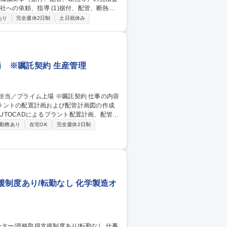
(1)据付、配管、断熱、
)据付、配管、断熱、塗装工事など機械工事
あり
完全週休2日制
土日祝休み
 【岡山】化学プラ
場 ※嘱託契約 生産管理
ラントの配置計画および配管計画図の作成
 (4)保全台帳の入力（eServシステムの入
勤務あり
在宅OK
完全週休2日制
ム上場 ※嘱託契約
制度あり/転勤なし 化学製造オ