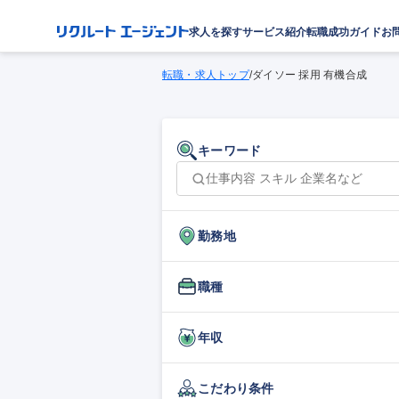
求人を探す
サービス紹介
転職成功ガイド
お
転職・求人トップ
/
ダイソー 採用 有機合成
キーワード
勤務地
職種
年収
こだわり条件