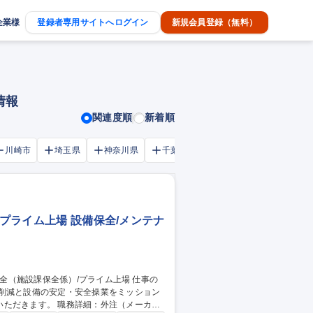
企業様
登録者専用サイトへログイン
新規会員登録（無料）
情報
関連度順
新着順
川崎市
埼玉県
神奈川県
千葉市
大阪府
千葉県
/プライム上場 設備保全/メンテナ
の削減と設備の安定・安全操業をミッション
細：外注（メーカー