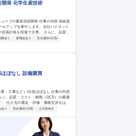
開発 化学生産技術
ールアップを牽引します。自社パイロット
現場で主導。 さらに、品質向
発・評価も担います。半導体や電子材料分
勤務あり
退職金あり
完全週休2日制
接貢献していただきます。研究センターに
定しています。 募集職種 【尼
張ほぼなし 設備購買
ョン。品質・コスト・納期（QCD）の最適
をはじ
を幅広く担当します。社内（生産・品質・
金あり
完全週休2日制
土日祝休み
ニアリング会社など）の多岐にわたる関係