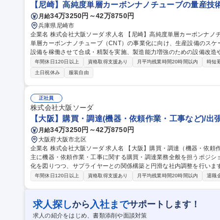
【尼崎】高純度単層カーボンナノチューブの量産技術
34万3250円～42万8750円
月給
兵庫県尼崎市
企業名 株式会社大阪ソーダ 求人名 【尼崎】高純度単層カーボンナノチューブの量産技術開発 仕事の内容 高純度
単層カーボンナノチューブ（CNT）の事業化に向け、生産設備のスケ
設備を稼働させて合成・精製を実施、製造能力増強のための設備改造や拡張計画を
上に向けた新たなプロセス開発や、顧客要望に応じたCNT分散液の開
年間休日120日以上
資格取得支援あり
月平均残業時間20時間以内
時短
野の顧客への技術提案やサンプルワークも進め、事業規模の拡大に直
土日祝休み
服装自由
配属後、５年程度は研究センターでの勤務。その後、本社生産技術部への異動を想
崎】高純度単層カーボンナノチューブの量産技術開発
正社員
株式会社大阪ソーダ
【大阪】購買・調達(機器・依頼作業・工事など)/出
34万3250円～42万8750円
月給
大阪府大阪市北区
企業名 株式会社大阪ソーダ 求人名 【大阪】購買・調達（機器・依頼作業・工事など）/出張ほぼなし 仕事の内容
主に機器・依頼作業・工事に関する購買・調達業務全般を担うポジシ
化を図りつつ、サプライヤーとの関係構築と円滑な社内調整を行います。 仕入先の選定・評価・価格交渉
め、見積取得とコスト分析、発注・納期管理、新規調達先の開拓など
年間休日120日以上
資格取得支援あり
月平均残業時間20時間以内
退職
経理などの各部署）および、社外（機器メーカー、工事業者、エンジ
者と折衝を行い、自社の製造基盤を支える重要な役割です。 募集職種 【大阪】購買・調達（機器・依頼作業・工
事など）/出張ほぼなし
求人探し
入社まで
から
サポートします！
求人の紹介をはじめ、書類添削や面談対策