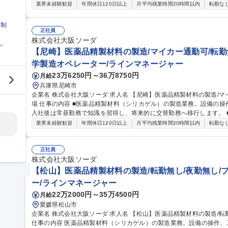
メンテナンス）と自社での保全の割合は半々となり、自社対応可能範囲
業界未経験歓迎
年間休日120日以上
月平均残業時間20時間以内
転勤な
設備の管理 2.設備保全に関する計画・記録・予算作成 3.設備管理に係
計・施工管理（大規模な設備は他部署が担当） 5.少額部品の購買 募集職種 【兵庫(尼崎)】化学プラント設備保全
日制
（施設課保全係）/プライム上場
正社員
株式会社大阪ソーダ
し
【尼崎】医薬品精製材料の製造/マイカー通勤可/転勤
学製造オペレーター/ラインマネージャー
23万6250円～36万8750円
月給
兵庫県尼崎市
企業名 株式会社大阪ソーダ 求人名 【尼崎】医薬品精製材料の製造/マイカー通勤可/転勤無/独身寮あり/プライム上
場 仕事の内容 ■医薬品精製材料（シリカゲル）の製造業務。設備の操作、工程管理、原材料の受入れ等を担当。
入社後は常昼勤務で知識を習得し、将来的に交替勤務へ移行します。 ■仕事の内容詳細 【主な業務】 ・生産オペ
レーション：手順書に基づく原料投入、機械操作（攪拌等） ・工程管
業界未経験歓迎
年間休日120日以上
月平均残業時間20時間以内
転勤な
日常点検、清掃、消耗品交換 ・原料受入：フォークリフト等での運搬（
・GMP（医薬品製造基準）に基づく清潔で安全な環境 ・将来的には
活躍 募集職種 【尼崎】医薬品精製材料の製造/マイカー通勤可/転勤無
正社員
株式会社大阪ソーダ
【松山】医薬品精製材料の製造/転勤無し/夜勤無し/
ー/ラインマネージャー
22万2000円～35万4500円
月給
愛媛県松山市
企業名 株式会社大阪ソーダ 求人名 【松山】医薬品精製材料の製造/転勤無し/夜勤無し/プライム上場 仕事の内容 ■
仕事の内容 医薬品精製材料（シリカゲル）の製造業務。設備の操作、