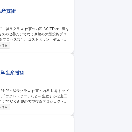
生産技術
セスの改善だけでなく新規の大型投資プロ
た、次世代の幹部候補として、メンバーへの
祝休み
AC/EP
化学生産技術
ム「ラクレスター」などを生産する松山工
定）。 バッチプロセスの生産工程における
祝休み
のDX関連知識がある方を求めます。また、
も手腕を発揮して頂くことを期待していま