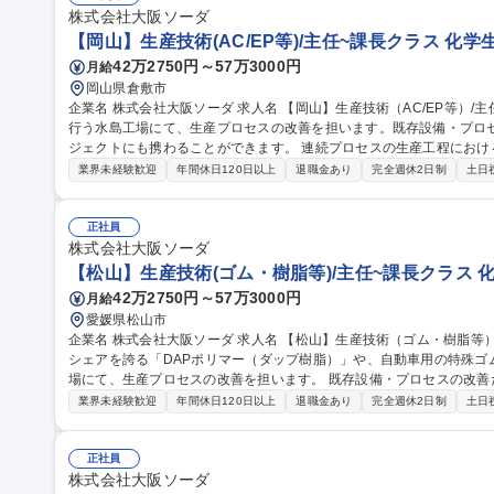
株式会社大阪ソーダ
【岡山】生産技術(AC/EP等)/主任~課長クラス 化学
42万2750円～57万3000円
月給
岡山県倉敷市
企業名 株式会社大阪ソーダ 求人名 【岡山】生産技術（AC/EP等）/主任～課長クラス 仕事の内容 AC/EPの生産を
行う水島工場にて、生産プロセスの改善を担います。既存設備・プロ
ジェクトにも携わることができます。 連続プロセスの生産工程におけるプロセス設計、コストダウン、省エネ、
およびこれらを推進するためのDX関連知識がある方を求めます。ま
業界未経験歓迎
年間休日120日以上
退職金あり
完全週休2日制
土日
技術指導やマネジメント面でも手腕を発揮して頂くことを期待しています。 募集職種 【岡山】生産技術（
等）/主任～課長クラス
正社員
株式会社大阪ソーダ
【松山】生産技術(ゴム・樹脂等)/主任~課長クラス 
42万2750円～57万3000円
月給
愛媛県松山市
企業名 株式会社大阪ソーダ 求人名 【松山】生産技術（ゴム・樹脂等）/主任～課長クラス 仕事の内容 世界トップ
シェアを誇る「DAPポリマー（ダップ樹脂）」や、自動車用の特殊ゴ
場にて、生産プロセスの改善を担います。 既存設備・プロセスの改善だけでなく新規の大型投資プロジェクトに
も携わることができます（2028年よりシリカゲルの新生産設備稼働予
業界未経験歓迎
年間休日120日以上
退職金あり
完全週休2日制
土日
プロセス設計、コストダウン、省エネ、およびこれらを推進するため
次世代の幹部候補として、メンバーへの技術指導やマネジメント面で
す。 募集職種 【松山】生産技術（ゴム・樹脂等）/主任～課長クラス
正社員
株式会社大阪ソーダ