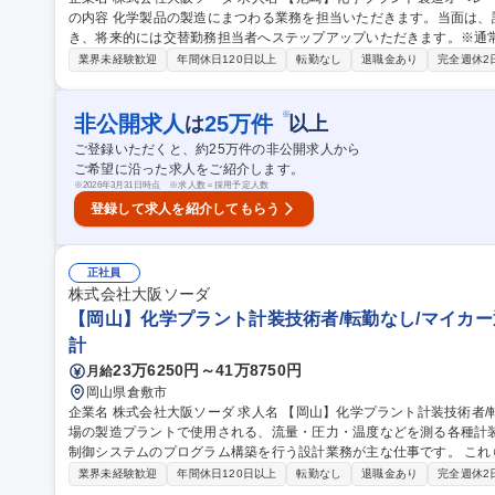
の内容 化学製品の製造にまつわる業務を担当いただきます。当面は
き、将来的には交替勤務担当者へステップアップいただきます。※通
【常昼勤務】 工場内設備の点検・整備、原料受入、製品タンク管理、高
業界未経験歓迎
年間休日120日以上
転勤なし
退職金あり
完全週休2
CS（分散制御システム）を用いた製造工程の監視・操作、トラブル
水処理薬品や低燃費タイヤ用添加剤など、環境に貢献する化学製品を製造します。 募集職種 【
ト製造オペレーター/資格取得支援制度あり/転勤なし
※
非公開求人
25
万件
は
以上
ご登録いただくと、約
25
万件の非公開求人から
ご希望に沿った求人をご紹介します。
※
2026年3月31日時点 ※求人数＝採用予定人数
登録して求人を紹介してもらう
正社員
株式会社大阪ソーダ
【岡山】化学プラント計装技術者/転勤なし/マイカー
計
23万6250円～41万8750円
月給
岡山県倉敷市
企業名 株式会社大阪ソーダ 求人名 【岡山】化学プラント計装技術者/転勤なし/マイカー通勤可 仕事の内容 水島工
場の製造プラントで使用される、流量・圧力・温度などを測る各種計装
制御システムのプログラム構築を行う設計業務が主な仕事です。 これら計装機器の保守点検や更新・新設工事の
計画立案、現場での工事監督など、施工管理業務も担当します。 また
業界未経験歓迎
年間休日120日以上
転勤なし
退職金あり
完全週休2
は、機械設計担当者と協力しながら、電気・計装の必要情報を算出し、計画