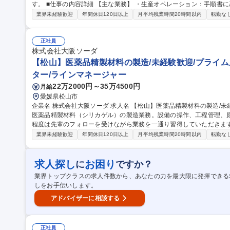
す。 ■仕事の内容詳細 【主な業務】 ・生産オペレーション：手順書に基づく原料投入、機械操作（攪拌等） ・工
程管理：温度・圧力の監視と記録 ・設備点検：日常点検、清掃、消耗
業界未経験歓迎
年間休日120日以上
月平均残業時間20時間以内
転勤な
運搬（15kg程度の資材扱い有） 【働く環境】 ・GMP（医薬品製造基準）
【松山】医薬品精製材料の製造/転勤無し/夜勤無し/プライム上場
正社員
株式会社大阪ソーダ
【松山】医薬品精製材料の製造/未経験歓迎/プライム
ター/ラインマネージャー
22万2000円～35万4500円
月給
愛媛県松山市
企業名 株式会社大阪ソーダ 求人名 【松山】医薬品精製材料の製造/未経験歓迎/プライム上場/転勤無し 仕事の内容
医薬品精製材料（シリカゲル）の製造業務。設備の操作、工程管理、
程度は先輩のフォローを受けながら業務を一通り習得していただきます。 ■仕事の内容詳細 【主な業務】 
オペレーション：手順書に基づく原料投入、機械操作（攪拌等） ・工
業界未経験歓迎
年間休日120日以上
月平均残業時間20時間以内
転勤な
検：日常点検、清掃、消耗品交換 ・原料受入：フォークリフト等での運
境】 ・GMP（医薬品製造基準）に基づく清潔で安全な環境 募集職種 【松山】医薬品精製材料の製造/未経験歓迎/
プライム上場/転勤無し
求人探し
お困り
に
ですか？
業界トップクラスの求人件数から、あなたの力を最大限に発揮できる
しをお手伝いします。
アドバイザーに相談する
正社員