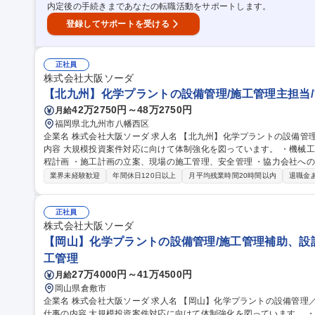
内定後の手続きまであなたの転職活動をサポートします。
登録してサポートを受ける
正社員
株式会社大阪ソーダ
【北九州】化学プラントの設備管理/施工管理主担当/
42万2750円～48万2750円
月給
福岡県北九州市八幡西区
企業名 株式会社大阪ソーダ 求人名 【北九州】化学プラントの設備管理／施工管理主担当／プライム上場 仕事の
内容 大規模投資案件対応に向けて体制強化を図っています。 ・機械
程計画 ・施工計画の立案、現場の施工管理、安全管理 ・協力会社への依頼、指導 (1)据付、配
事など機械工事の見積仕様書作成、工事工程計画、見積精査 (2)据付
業界未経験歓迎
年間休日120日以上
月平均残業時間20時間以内
退職金
計画、施工管理、安全管理 (3)同プロジェクトにおける補助要員の指導、育成 募集職種 【北九州】
の設備管理／施工管理主担当／プライム上場
正社員
株式会社大阪ソーダ
【岡山】化学プラントの設備管理/施工管理補助、設計
工管理
27万4000円～41万4500円
月給
岡山県倉敷市
企業名 株式会社大阪ソーダ 求人名 【岡山】化学プラントの設備管理／施工管理補助、設計担当／プライム上場
仕事の内容 大規模投資案件対応に向けて体制強化を図っています。 