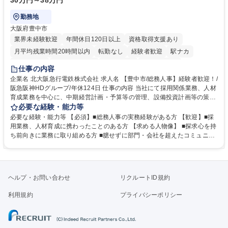
30万円～38万円
勤務地
大阪府豊中市
業界未経験歓迎
年間休日120日以上
資格取得支援あり
月平均残業時間20時間以内
転勤なし
経験者歓迎
駅ナカ
退職金あり
完全週休2日制
交通費支給
駅近5分以内
仕事の内容
土日祝休み
服装自由
昼食補助あり
食事補助あり
企業名 北大阪急行電鉄株式会社 求人名 【豊中市/総務人事】経験者歓迎！/
阪急阪神HDグループ/年休124日 仕事の内容 当社にて採用関係業務、人材
育成業務を中心に、中期経営計画・予算等の管理、設備投資計画等の策
定、さらに社内の重要会議の運営等、経営の根幹となる幅広い総務人事業
必要な経験・能力等
務全般を担当していただきます。 【主な業務内容】 ■採用関係業務および
必要な経験・能力等 【必須】■総務人事の実務経験がある方 【歓迎】■採
人材育成(社員研修)業務の推進 ■中期経営計画および予算等の管理 ■設備
用業務、人材育成に携わったことのある方 【求める人物像】 ■探求心を持
投資計画等の策定 ■社内の重要会議の運営 ■その他総務人事業務全般 【入
ち前向きに業務に取り組める方 ■臆せずに部門・会社を超えたコミュニケ
社後】入社後は採用や育成をメインに担当し将来的には経営根幹に関わる
ーションの取れる方 ■自分で考えて行動のできる方 ■第二の創業期を迎え
総務人事業務全般へ幅広く従事していただきます。 募集職種 【豊中市/総
る当社で組織の次代を担うネクスト人材として長期的に成長したい方 ■周
務人事】経験者歓迎！/阪急阪神HDグループ/年休124日
囲のメンバーと協調しつつ主体性を持って能動的に業務を推進できる方 学
歴・資格 学歴：大学院 大学 高専 短大 専修学校 高校 語学力： 資格：
ヘルプ・お問い合わせ
リクルートID規約
利用規約
プライバシーポリシー