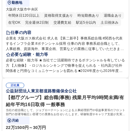
勤務地
大阪府大阪市中央区
年間休日120日以上
資格取得支援あり
時短勤務あり
退職金あり
在宅OK
完全週休2日制
交通費支給
駅近5分以内
土日祝休み
服装自由
第二新卒歓迎
寮・社宅あり
食事補助あり
仕事の内容
企業名 大阪ガス株式会社 求人名 【第二新卒】事務系総合職 #関西を代表
するインフラ企業 #ポテンシャル採用 仕事の内容 事務系総合職として、
人事総務、資源海外、事業企画、営業などの業務に従事していただきま
す。 【業務内容の一例】■所属事業部の勤労業務 ■海外に関係する各種業
必要な経験・能力等
務 ■営業部門の企画スタッフ、ルート営業 【キャリアパス】入社後の配属
必要な経験・能力等 ★当社でご活躍期待できるポテンシャルを有している
ポジションで一定期間ご活躍頂いた後、本人の適性及び将来のキャリアを
方 【人物像】・ロジカルシンキングで物事を捉えられる ・社内及び社外
鑑みてジョブローテーションを行います。 【育成】OJTでの現場育成や研
関係者と円滑なコミュニケーションを図れる ■2024年度から2026年度ま
修カリキュラムを通じて、Daigasグループの業務で必要となる知識につい
での3ヵ年を対象とする「Daigasグループ中期経営計画2026」を策定しま
て学んでいただきます。 募集職種 【第二新卒】事務系総合職 #関西を代
した。https://www.osakagas.co.jp/company/press/pr2024/1777576_564
表するインフラ企業 #ポテンシャル採用
正社員
72.html ■エネルギーセキュリティの不安定化や気候変動による自然災害の
公益財団法人東京都道路整備保全公社
甚大化など、これまで以上に社会課題解決の重要性が高まっています。
「未来の日常」の創造に向けて持続可能な社会の実現に貢献してまいりま
【都庁グループ】総合職(事務) 残業月平均9時間未満/有
す。 学歴・資格 学歴：大学院 大学 語学力： 資格：
給年平均16日取得 一般事務
当社の総合職として、ジョブローテーションによる人事経理部門や収益事業等のフロント
部門の部署等幅広い部署での業務をお任せいたします。研修制度やキャリア支援が充実し
ております！ ※下記業務詳細
月給
22万1500円～30万円