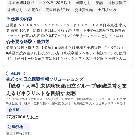
業界未経験歓迎
年間休日120日以上
転勤なし
英語
経験者歓迎
残業なし
在宅OK
完全週休2日制
交通費支給
土日祝休み
仕事の内容
企業名 ＳＴＪＡｄｖｉｓｏｒｓＧｒｏｕｐＬｉｍｉｔｅｄ日本支社 求人
名 東京【経理・総務】週1日出社程度のリモート中心/残業基本無/独立系
ファーム 仕事の内容 独立系ECMアドバイザリーファームとして上場前後
の資本市場戦略を設計する当社にて経理・総務をお任せします。基礎的な
必要な経験・能力等
バックオフィス業務からスタートし組織を支える専任担当として広く活躍
必要な経験・能力等 【必須】■経理または総務の実務経験（1～3年程度）
できる環境です。 ■日常経理、月次および年次決算サポート業務 ■本国
■英語の読み書きに抵抗がない方（高校卒業レベル。AI翻訳ツールの使用
（グローバル）との英文メール対応（AI翻訳ツール等を使用しての対応で
可）【尚可】■外資系企業におけるバックオフィス実務経験をお持ちの方
問題ございません） ■オフィス環境整備、郵便物の発送・受取等の総務業
【必須・尚可要件】簿記などの特別な資格や、TOEIC等のスコアは求めて
務全般 ■その他バックオフィス関連サポート ※ご経験に合わせて無理なく
おりません。日々の事務処理を丁寧かつ正確に行える方を歓迎します。
業務をお任せします。残業も基本的には発生せず、ご自身のペースで業務
正社員
【働き方について】現在は週4日程度の在宅勤務を実施しており、ワーク
株式会社日立医薬情報ソリューションズ
を進めやすく定着率の高い環境です。 募集職種 東京【経理・総務】週1日
ライフバランスを重視する方に最適な環境です（フルリモートも面接で相
出社程度のリモート中心/残業基本無/独立系ファーム
談可）。【求める人物像】幅広いバックオフィス業務に柔軟に対応でき、
【総務・人事】未経験歓迎/日立グループ/組織運営を支
社内外と円滑にコミュニケーションを取りながら業務を推進できる方 学
えるゼネラリストを目指す 総務
歴・資格 学歴：大学院 大学 高専 短大 専修学校 高校 語学力： 資格：
入社直後は労務（労務管理・給与計算・安全衛生・福利厚生等）からお任せいたします。
将来は総務・採用・教育業務へ守備範囲を広げ、組織運営を支えるゼネラリストをめざせ
ます。
月給
27万7000円以上
勤務地
東京都千代田区