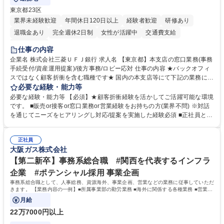
東京都23区
業界未経験歓迎
年間休日120日以上
経験者歓迎
研修あり
退職金あり
完全週休2日制
女性が活躍中
交通費支給
土日祝休み
仕事の内容
企業名 株式会社三菱ＵＦＪ銀行 求人名 【東京都】本支店の窓口業務(事務
手続受付/資産運用提案)/後方事務/ロビー応対 仕事の内容 ★バックオフィ
スではなく顧客折衝を含む職種です★ 国内の本支店等にて下記の業務に従
事していただきます。 ■窓口/後方/ロビーにて事務手続等の受付・オペレ
必要な経験・能力等
ーション、お客様対応 ■窓口にて、ご来店された個人のお客様に対して金
必要な経験・能力等 【必須】★顧客折衝経験を活かしてご活躍可能な環境
融商品のご提案 ■効率的な事務運用の検討・構築等 ≪業務紹介：ご応募前
です。 ■販売or接客or窓口業務or営業経験をお持ちの方(業界不問) ※対話
に必ずご覧ください≫ ※記事 https://www.mysite.bk.mufg.jp/career/circle/
を通じてニーズをヒアリングし対応/提案を実施した経験必須 ■正社員とし
article17/ ※動画 https://youtu.be/H-S7HaJqqbg 募集職種 【東京都】本支
ての就業経験1年以上 【歓迎】■金融業界での就業経験■銀行での預金為替
店の窓口業務(事務手続受付/資産運用提案)/後方事務/ロビー応対
事務経験 ■金融商品の提案・販売経験 ≪魅力≫研修やOJT環境が整ってい
正社員
るので安心して入行いただけます。 幅広いキャリアの選択肢があり、公募
大阪ガス株式会社
や社内副業等を活用し、 一人ひとりが挑戦できるカルチャーが浸透してい
ます。 学歴・資格 学歴：大学院 大学 高専 短大 専修学校 高校 語学力：
【第二新卒】事務系総合職 #関西を代表するインフラ
資格：
企業 #ポテンシャル採用 事業企画
事務系総合職として、人事総務、資源海外、事業企画、営業などの業務に従事していただ
きます。 【業務内容の一例】■所属事業部の勤労業務 ■海外に関係する各種業務 ■営業部
門の企画スタッフ、ルート営業
月給
22万7000円以上