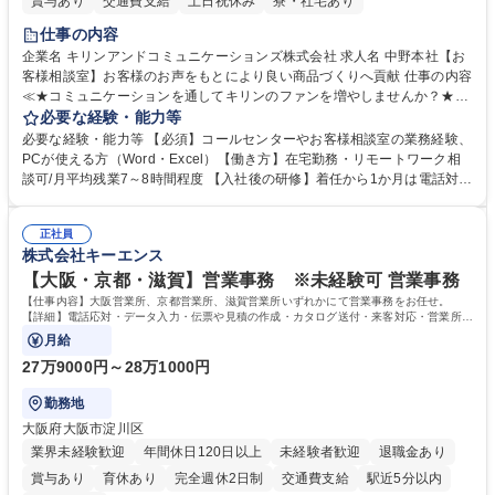
賞与あり
交通費支給
土日祝休み
寮・社宅あり
仕事の内容
企業名 キリンアンドコミュニケーションズ株式会社 求人名 中野本社【お
客様相談室】お客様のお声をもとにより良い商品づくりへ貢献 仕事の内容
≪★コミュニケーションを通してキリンのファンを増やしませんか？★≫
お客様のお声をより良い商品づくりに活かしていく上で、窓口となるお客
必要な経験・能力等
様相談室でのお仕事です。 日々お客様からいただくキリングループへのご
必要な経験・能力等 【必須】コールセンターやお客様相談室の業務経験、
意見を、企業活動に活かしています。お客様からの声に迅速かつ誠意をも
PCが使える方（Word・Excel）【働き方】在宅勤務・リモートワーク相
って対応、情報提供するとともにグループ内活動に反映しています。 【具
談可/月平均残業7～8時間程度 【入社後の研修】着任から1か月は電話対応
体的には】電話応対、メール、お手紙対応、ご指摘品調査報告書作成、有
のOJTを中心に実施し、電話対応に慣れた段階でメール・手紙のOJTを実
人チャットボット対応など。 【1日の対応件数】■電話：月間一人当たり
施する予定です。独り立ち以降もしっかりフォローする体制を整えていま
平均100件前後■メール・手紙：同上40件前後 募集職種 中野本社【お客様
正社員
すのでご安心ください。 【当社について】キリングループの広報機能を担
株式会社キーエンス
相談室】お客様のお声をもとにより良い商品づくりへ貢献
う会社として、お客様との出会いを大切にし、磨き上げたホスピタリティ
を込めてコミュニケーションをとりながら広報関連業務を行っておりま
【大阪・京都・滋賀】営業事務 ※未経験可 営業事務
す。 学歴・資格 学歴：大学院 大学 高専 短大 専修学校 高校 語学力： 資
【仕事内容】大阪営業所、京都営業所、滋賀営業所いずれかにて営業事務をお任せ。
格：
【詳細】電話応対・データ入力・伝票や見積の作成・カタログ送付・来客対応・営業所内
で発生する事務業務や業務改善をお任せ。
月給
27万9000円～28万1000円
勤務地
大阪府大阪市淀川区
業界未経験歓迎
年間休日120日以上
未経験者歓迎
退職金あり
賞与あり
育休あり
完全週休2日制
交通費支給
駅近5分以内