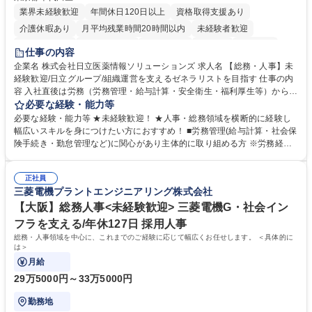
業界未経験歓迎
年間休日120日以上
資格取得支援あり
介護休暇あり
月平均残業時間20時間以内
未経験者歓迎
住宅手当あり
時短勤務あり
退職金あり
在宅OK
賞与あり
仕事の内容
育休あり
完全週休2日制
交通費支給
土日祝休み
寮・社宅あり
企業名 株式会社日立医薬情報ソリューションズ 求人名 【総務・人事】未
経験歓迎/日立グループ/組織運営を支えるゼネラリストを目指す 仕事の内
容 入社直後は労務（労務管理・給与計算・安全衛生・福利厚生等）からお
任せいたします。将来は総務・採用・教育業務へ守備範囲を広げ、組織運
必要な経験・能力等
営を支えるゼネラリストをめざせます。 ・初期業務：労働時間管理、給与
必要な経験・能力等 ★未経験歓迎！ ★人事・総務領域を横断的に経験し
計算、社会保険対応、福利厚生管理、安全衛生、健康経営推進等をお任せ
幅広いスキルを身につけたい方におすすめ！ ■労務管理(給与計算・社会保
します。ご経験に応じて、休職者管理など、幅広く経験を積んでいただき
険手続き・勤怠管理など)に関心があり主体的に取り組める方 ※労務経験
ます。 ・将来的な広がり：総務・採用・教育・税務対応・経営企画等。
者は早期にご活躍いただけます。 ■チームで仕事を推進できる方■将来は
★メンバーがマンツーマンで丁寧に教えるため、ご経験が浅くても安心！
マネジメント職として活躍したい 【尚可】■人事、労務、採用、教育業務
幅広く経験を積みたい意欲がある方に最適な環境です。 募集職種 【総
正社員
のご経験 ■労務管理（給与計算・社会保険手続き・勤怠管理など）の経験
三菱電機プラントエンジニアリング株式会社
務・人事】未経験歓迎/日立グループ/組織運営を支えるゼネラリストを目
■衛生管理者の資格をお持ちの方 学歴・資格 学歴：大学院 大学 高専 短大
指す
専修学校 高校 語学力： 資格：
【大阪】総務人事<未経験歓迎> 三菱電機G・社会イン
フラを支える/年休127日 採用人事
総務・人事領域を中心に、これまでのご経験に応じて幅広くお任せします。 ＜具体的に
は＞
月給
29万5000円～33万5000円
勤務地