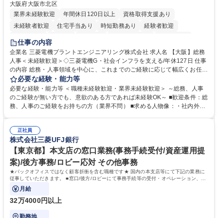
大阪府大阪市北区
業界未経験歓迎
年間休日120日以上
資格取得支援あり
未経験者歓迎
住宅手当あり
時短勤務あり
経験者歓迎
退職金あり
在宅OK
賞与あり
完全週休2日制
交通費支給
仕事の内容
駅近5分以内
土日祝休み
服装自由
寮・社宅あり
食事補助あり
企業名 三菱電機プラントエンジニアリング株式会社 求人名 【大阪】総務
人事＜未経験歓迎＞◇三菱電機G・社会インフラを支える/年休127日 仕事
の内容 総務・人事領域を中心に、これまでのご経験に応じて幅広くお任せ
します。 ＜具体的には＞ ・総務/人事労務（給与・社保・勤怠管理など）
必要な経験・能力等
・採用・教育研修 ・福利厚生運用 など ※基本的には事務所勤務ですが、
必要な経験・能力等 ＜職種未経験歓迎・業界未経験歓迎＞ ～総務、人事
採用や教育等の業務内容により、関西圏以外への日帰り・宿泊を伴う国内
のご経験が無い方でも、意欲のある方であれば未経験OK～ ■歓迎条件：総
出張もございます。 ※担当業務を持ちつつ、お互いに助け合いながら、総
務、人事のご経験をお持ちの方（業界不問） ■求める人物像：・社内外の
務部という組織として協力しながら進める体制です。 募集職種 【大阪】
関係各部門との調整を率先して行い、業務を円滑に遂行できる協調性やコ
総務人事＜未経験歓迎＞◇三菱電機G・社会インフラを支える/年休127日
ミュニケーション能力を持っている方 ・人事総務領域に興味がありゼネラ
正社員
リスト志向をお持ちの方 学歴・資格 学歴：大学院 大学 語学力： 資格：
株式会社三菱UFJ銀行
【東京都】本支店の窓口業務(事務手続受付/資産運用提
案)/後方事務/ロビー応対 その他事務
★バックオフィスではなく顧客折衝を含む職種です★ 国内の本支店等にて下記の業務に
従事していただきます。 ■窓口/後方/ロビーにて事務手続等の受付・オペレーション、お
客様対応
月給
32万4000円以上
勤務地