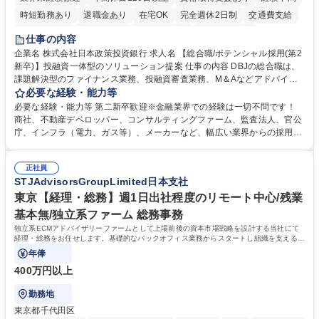
時短勤務あり
退職金あり
在宅OK
完全週休2日制
交通費支給
駅近5分以内
土日祝休み
第二新卒歓迎
寮・社宅あり
仕事の内容
食事補助あり
託児所あり
企業名 株式会社日本政策投資銀行 求人名 【総合職/ポテンシャル採用(第2
新卒)】投融資一体型のソリューション提案 仕事の内容 DBJの総合職は、
課題解決型のファイナンス業務、投融資審査業務、M＆Aなどアドバイザ
リー業務、地域戦略企画業務など、多様な業務に精通し、複数の専門性を
必要な経験・能力等
掛け合わせて広く社会に貢献していく職種です。 入社後は、横断的なロー
必要な経験・能力等 第二新卒歓迎※金融業界での経験は一切不問です！
テーションを経て適性や専門性に応じたキャリアを形成していただきま
商社、不動産デベロッパー、コンサルティングファーム、監査法人、官公
す。総合職として入社いただき、下記いずれかの部門でご活躍いただきま
庁、インフラ（電力、ガス等）、メーカーなど、幅広い業界からの採用実
す。※未経験の方に関しては、入行後3ヶ月間の金融の実務を学んでいた
績があります。 ＜求める人物像＞DBJでは、強い社会的使命感をもち、今
だく研修を準備しております。 ・法人RM業務・金融機能業務・コーポレ
後の日本のあり方を俯瞰する総合性と、金融分野のフロンティアを切り拓
ート・ナレッジ業務 ※それぞれの業務内容に関しては、別途その他労働条
正社員
く高い志を併せもった人材を求めています。ポテンシャル採用（第2新
STJAdvisorsGroupLimited日本支社
件備考欄に記載 募集職種 【総合職/ポテンシャル採用(第2新卒)】投融資一
卒）では、金融業界での経験や知識を問いません。新たな時代を見据え
体型のソリューション提案
て、複雑化する社会課題の解決に向けて先鞭をつける役割を担いたい、と
東京【経理・総務】週1日出社程度のリモート中心/残業
いう気概をお持ちの方を心待ちにしています。 学歴・資格 学歴：大学院
基本無/独立系ファーム 総務事務
大学 語学力： 資格：
独立系ECMアドバイザリーファームとして上場前後の資本市場戦略を設計する当社にて
経理・総務をお任せします。基礎的なバックオフィス業務からスタートし組織を支える専
任担当として広く活躍できる環境です。
年俸
400万円以上
勤務地
東京都千代田区