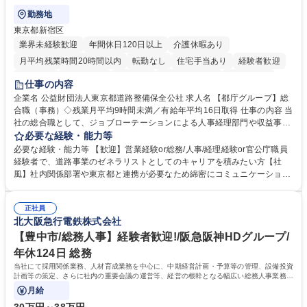
勤務地
東京都新宿区
業界未経験歓迎
年間休日120日以上
介護休暇あり
月平均残業時間20時間以内
転勤なし
住宅手当あり
経験者歓迎
研修あり
退職金あり
賞与あり
完全週休2日制
交通費支給
仕事の内容
駅近5分以内
資格取得手当あり
食事補助あり
企業名 公益財団法人東京都道路整備保全公社 求人名 【都庁グループ】総
合職（事務）◇残業月平均9時間未満／有給年平均16日取得 仕事の内容 当
社の総合職として、ジョブローテーションによる人事経理部門や収益事業
等のフロント部門の部署等幅広い部署での業務をお任せいたします。研修
必要な経験・能力等
制度やキャリア支援が充実しております！ ※下記業務詳細 【業務詳細】■
必要な経験・能力等 【歓迎】営業経験or総務/人事/経理経験or官公庁職員
管理部門：広報、人事、経理など当公社の運営に係る管理業務 ■収益部
経験者で、道路事業のゼネラリストとしてのキャリアを積みたい方【社
門：駐車場の新規開拓、管理運営、新宿駅西口広場の「イベントコーナ
風】社内関係部署や東京都と連携が必要なため綿密にコミュニケーション
ー」などの管理運営 ■道路部門：整備の急がれる骨格幹線道路や木造住宅
を図っています。 【業務の魅力】■幅広く携われる：総合職（事務）で
密集地域の特定整備路線の用地取得、道路に関する普及啓発事業、都内の
は、駐車場の管理運営や道路用地の取得、公益財団法人の中枢を担う管理
道路施設や道路工事現場の見学ツアー事業 ※入社後は上記いずれかの部門
正社員
部門など多岐に渡る業務を経験できます。 ■様々なプロジェクト：駐車場
北大阪急行電鉄株式会社
へ配属。※業務内容変更の範囲：会社の定める業務 募集職種 【都庁グル
事業の他、新宿駅西口広場内に設置された照明を兼ねた広告「ブライトサ
ープ】総合職（事務）◇残業月平均9時間未満／有給年平均16日取得
イン」の管理運営を行うなど、事業収益を生み出す活動を積極的に行って
【豊中市/総務人事】経験者歓迎!/阪急阪神HDグループ/
います。 学歴・資格 学歴：大学院 大学 高専 短大 専修学校 高校 語学力：
年休124日 総務
資格：
当社にて採用関係業務、人材育成業務を中心に、中期経営計画・予算等の管理、設備投資
計画等の策定、さらに社内の重要会議の運営等、経営の根幹となる幅広い総務人事業務全
般を担当していただきます。
月給