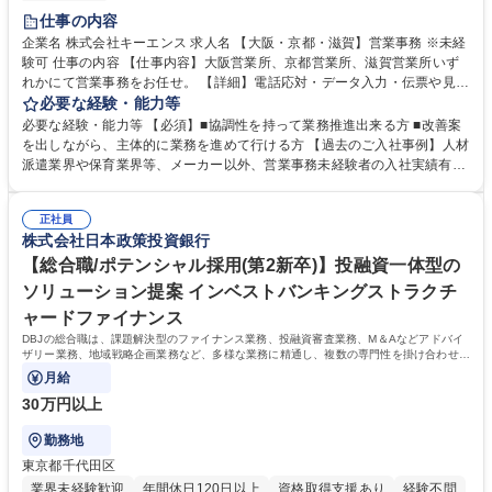
土日祝休み
仕事の内容
企業名 株式会社キーエンス 求人名 【大阪・京都・滋賀】営業事務 ※未経
験可 仕事の内容 【仕事内容】大阪営業所、京都営業所、滋賀営業所いず
れかにて営業事務をお任せ。 【詳細】電話応対・データ入力・伝票や見積
の作成・カタログ送付・来客対応・営業所内で発生する事務業務や業務改
必要な経験・能力等
善をお任せ。 【教育制度】ご入社後、育成担当とペアになりながらOJTに
必要な経験・能力等 【必須】■協調性を持って業務推進出来る方 ■改善案
て業務を覚えていただくことが可能です。業務システムがきちんと構築さ
を出しながら、主体的に業務を進めて行ける方 【過去のご入社事例】人材
れているため、スムーズに仕事に慣れることができる環境です。また、
派遣業界や保育業界等、メーカー以外、営業事務未経験者の入社実績有
「チームで成果を出す文化」があり、良いやり方を積極的に共有しながら
【当社の事務職について】単なる事務ではなく主体性を発揮したサポート
常に改善を目指す風土のため、安心して業務に取り組んでいただけます。
により、キーエンスの付加価値向上に貢献します。ベースの定型業務に加
募集職種 【大阪・京都・滋賀】営業事務 ※未経験可
正社員
えて、お客様や社員の状況に合わせ、能動的なサポート、改善の動きも期
株式会社日本政策投資銀行
待され。組織を支えるスペシャリストとして、チームに貢献し、結果的に
社員から頼られる存在になることができます。平均19:30の退勤以降の業
【総合職/ポテンシャル採用(第2新卒)】投融資一体型の
務の持ち帰りも禁止されており、メリハリのある働き方となります。 学
ソリューション提案 インベストバンキングストラクチ
歴・資格 学歴：大学院 大学 高専 短大 語学力： 資格：
ャードファイナンス
DBJの総合職は、課題解決型のファイナンス業務、投融資審査業務、M＆Aなどアドバイ
ザリー業務、地域戦略企画業務など、多様な業務に精通し、複数の専門性を掛け合わせて
広く社会に貢献していく職種です。
月給
30万円以上
勤務地
東京都千代田区
業界未経験歓迎
年間休日120日以上
資格取得支援あり
経験不問