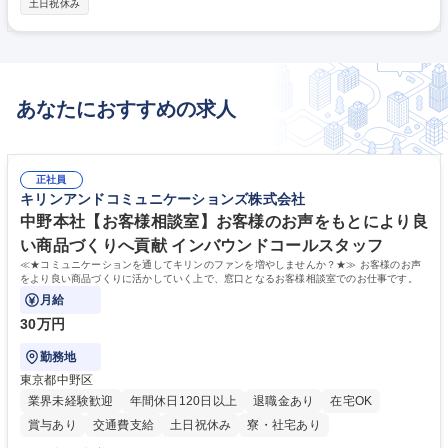
土日祝休み
金管理・売掛金管理およびSAP伝票入力 ◆証票チェック・支払業務・債権
債務管理・システム保守 ◆経営資料の作成・各種問い合わせ対応（社内・
顧客） ◆会計監査・税理士対応の補助業務 【経験に応じお任せする業
務】 ◆親会社へのレポーティング・連結決算・税務調査対応 募集職種
【本社】経理財務（経験者向け）◆世界最大級の空港ハンドリング企業
あなたにおすすめの求人
正社員
キリンアンドコミュニケーションズ株式会社
中野本社【お客様相談室】お客様のお声をもとにより良
い商品づくりへ貢献 インバウンドコールスタッフ
≪★コミュニケーションを通してキリンのファンを増やしませんか？★≫ お客様のお声
をより良い商品づくりに活かしていく上で、窓口となるお客様相談室でのお仕事です。
月給
30万円
勤務地
東京都中野区
業界未経験歓迎
年間休日120日以上
退職金あり
在宅OK
賞与あり
交通費支給
土日祝休み
寮・社宅あり