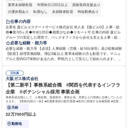
業界未経験歓迎
年間休日120日以上
資格取得支援あり
介護休暇あり
転勤なし
未経験者歓迎
時短勤務あり
経験者歓迎
退職金あり
在宅OK
賞与あり
育休あり
仕事の内容
完全週休2日制
交通費支給
長期歓迎
駅近5分以内
土日祝休み
企業名 森ビルエステートサービス株式会社 求人名 【森ビルG】人事・総
務◆賞与5ヶ月◆年休120日◆残業少なめ◆リモート可 仕事の内容 森ビル
グループの安定した環境で、バックオフィスから会社を支える人事・総務
をお任せします。 労務と総務の業務をバランスよく担当し、ゆくゆくは制
必要な経験・能力等
度改定などのコア業務にも挑戦できる、やりがいある環境です。 ■勤怠管
必要な経験・能力等 【必須】人事経験（労務・給与社保等）及び総務経験
理、給与計算、社会保険手続き、年末調整等の労務管理全般 ■入退社手続
【歓迎】経理実務経験、簿記3級以上 業界未経験の方も歓迎です。マニュ
き、社内規定の改定や人事制度改定などのコア業務 ■社内イベントの企画
アルと部内OJT体制があるため、即戦力として安心して始められます。
運営やその他総務業務全般 ※労務と総務を1：1の割合でお任せ。 入社後
【魅力・やりがい】森ビルGの安定基盤で労務から総務まで幅広く携われ
は部内のOJTを中心に、あなたの経験に合わせて不足している部分はいつ
ます。定型業務に留まらず、社内規定や人事制度の改定など会社のコア業
でも質問・相談できる環境が整っているため、安心して成長できます。 募
正社員
務に挑戦できるため、自身の成長と組織への貢献度をダイレクトに実感で
大阪ガス株式会社
集職種 【森ビルG】人事・総務◆賞与5ヶ月◆年休120日◆残業少なめ◆
きます。 残業少なめ、週1日リモート可など、ワークライフバランスを保
リモート可
ち長期活躍できる環境です。 「これまでの幅広い経験を活かし、長期的な
【第二新卒】事務系総合職 #関西を代表するインフラ
キャリアを築きたい」という前向きな意欲と挑戦を全力で応援します。 学
企業 #ポテンシャル採用 事業企画
歴・資格 学歴：大学院 大学 高専 短大 専修学校 高校 語学力： 資格：日商
事務系総合職として、人事総務、資源海外、事業企画、営業などの業務に従事していただ
簿記検定1級 日商簿記検定2級 日商簿記検定3級
きます。 【業務内容の一例】■所属事業部の勤労業務 ■海外に関係する各種業務 ■営業部
門の企画スタッフ、ルート営業
月給
22万7000円以上
勤務地