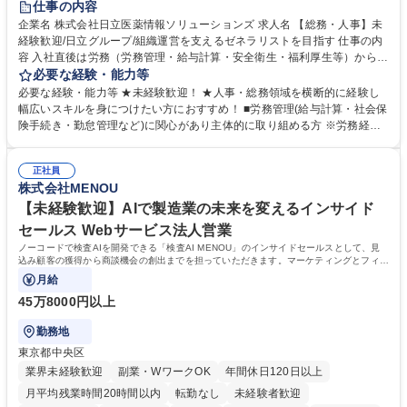
仕事の内容
育休あり
完全週休2日制
交通費支給
土日祝休み
寮・社宅あり
企業名 株式会社日立医薬情報ソリューションズ 求人名 【総務・人事】未
経験歓迎/日立グループ/組織運営を支えるゼネラリストを目指す 仕事の内
容 入社直後は労務（労務管理・給与計算・安全衛生・福利厚生等）からお
任せいたします。将来は総務・採用・教育業務へ守備範囲を広げ、組織運
必要な経験・能力等
営を支えるゼネラリストをめざせます。 ・初期業務：労働時間管理、給与
必要な経験・能力等 ★未経験歓迎！ ★人事・総務領域を横断的に経験し
計算、社会保険対応、福利厚生管理、安全衛生、健康経営推進等をお任せ
幅広いスキルを身につけたい方におすすめ！ ■労務管理(給与計算・社会保
します。ご経験に応じて、休職者管理など、幅広く経験を積んでいただき
険手続き・勤怠管理など)に関心があり主体的に取り組める方 ※労務経験
ます。 ・将来的な広がり：総務・採用・教育・税務対応・経営企画等。
者は早期にご活躍いただけます。 ■チームで仕事を推進できる方■将来は
★メンバーがマンツーマンで丁寧に教えるため、ご経験が浅くても安心！
マネジメント職として活躍したい 【尚可】■人事、労務、採用、教育業務
幅広く経験を積みたい意欲がある方に最適な環境です。 募集職種 【総
正社員
のご経験 ■労務管理（給与計算・社会保険手続き・勤怠管理など）の経験
株式会社MENOU
務・人事】未経験歓迎/日立グループ/組織運営を支えるゼネラリストを目
■衛生管理者の資格をお持ちの方 学歴・資格 学歴：大学院 大学 高専 短大
指す
専修学校 高校 語学力： 資格：
【未経験歓迎】AIで製造業の未来を変えるインサイド
セールス Webサービス法人営業
ノーコードで検査AIを開発できる「検査AI MENOU」のインサイドセールスとして、見
込み顧客の獲得から商談機会の創出までを担っていただきます。マーケティングとフィー
ルドセールスをつなぐ役割として、
月給
45万8000円以上
勤務地
東京都中央区
業界未経験歓迎
副業・WワークOK
年間休日120日以上
月平均残業時間20時間以内
転勤なし
未経験者歓迎