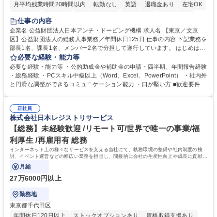
月平均残業時間20時間以内
転勤なし
英語
退職金あり
在宅OK
賞与あり
育休あり
完全週休2日制
交通費支給
土日祝休み
仕事の内容
食事補助あり
企業名 公益財団法人日本アンチ・ドーピング機構 求人名 【東京／文京
区】公益財団法人の総務人事業務／年間休日125日 仕事の内容 下記業務を
部長1名、課長1名、メンバー2名で分担して遂行しています。 はじめは担
当者として業務を覚えていただき、ゆくゆくはリーダーやマネージャーポ
必要な経験・能力等
ジションとして活躍いただくことを期待しています。 【総務・人事グルー
必要な経験・能力等 ・公的助成金や補助金の申請・四半期、年間報告経験
プの業務内容】 ・人事制度関連 ・採用活動 ・教育研修の企画、実行 ・勤
・総務経験 ・PCスキル中級以上（Word、Excel、PowerPoint） ・社内外
怠管理 ・官公庁への各種提出 ・法定の会議運営（評議員会、理事会） ・
と円滑な調整ができるコミュニケーション能力 ・口が堅い方 ■歓迎要件
コンプライアンス ・内部規程やルールの管理、整備、文書管理 ・契約関
・採用業務経験 ・英語に抵抗がない方 ・営業経験 学歴・資格 学歴：大学
連 ・衛生管理 ・防災関連・公的助成金の管理・オフィス、ファシリティ
院 大学 高専 短大 専修学校 高校 語学力： 資格：
管理 ・福利厚生関連 ・職員からの問合せ、相談対応 ・その他日常の総務
正社員
株式会社日本レジストリサービス
業務全般 募集職種 【東京／文京区】公益財団法人の総務人事業務／年間
休日125日
【総務】未経験歓迎 /リモート可/世界で唯一の事業/福
利厚生 /再雇用有 総務
インターネット上の様々なサービスを支える当社にて、執務環境の整備や社内制度の検
討、イベント運営などの幅広い業務を担当し、間接的に会社の生産性向上や成長に貢献し
ている部署です。
月給
27万6000円以上
勤務地
東京都千代田区
年間休日120日以上
ストックオプションあり
資格取得支援あり