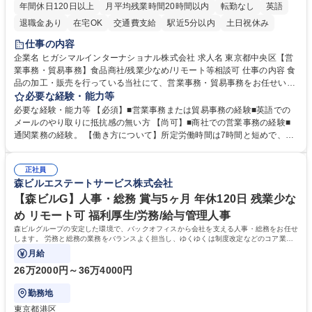
年間休日120日以上
月平均残業時間20時間以内
転勤なし
英語
退職金あり
在宅OK
交通費支給
駅近5分以内
土日祝休み
仕事の内容
企業名 ヒガシマルインターナショナル株式会社 求人名 東京都中央区【営
業事務・貿易事務】食品商社/残業少なめ/リモート等相談可 仕事の内容 食
品の加工・販売を行っている当社にて、営業事務・貿易事務をお任せいた
します。営業社員のサポートポジションとして、受発注から海外工場との
必要な経験・能力等
調整まで幅広く対応し、当社事業の根幹を支えていただきます。 ■受発注
必要な経験・能力等 【必須】■営業事務または貿易事務の経験■英語での
業務、請求書発行 ■海外工場とのスケジュール調整 ■在庫管理 ■輸入書類
メールのやり取りに抵抗感の無い方 【尚可】■商社での営業事務の経験■
の確認・作成 ■配送手配 ■通関業者を通して行う輸出入業全般 ■倉庫との
通関業務の経験。 【働き方について】所定労働時間は7時間と短めで、残
倉入れ調整等 ※ゼネラリストとしてのキャリアアップを目指すことが可能
業も月平均20時間以下です。時差出勤制度や週1日のリモート勤務も相談
です。単に商品を販売するだけでなく原料の仕入れから販売までをトータ
可能で、ワークライフバランスを保ち長期就業しやすい環境です。 【当社
ルプロデュースしているため、商品に関わる全ての業務をサポート頂きま
正社員
の強み】1991年の設立以来、外食産業を中心としたお客様の多様なニー
森ビルエステートサービス株式会社
す。 募集職種 東京都中央区【営業事務・貿易事務】食品商社/残業少なめ/
ズに沿った冷凍水産物等の生産・輸入・販売を一貫して手掛けています。
リモート等相談可
自社工場と海外拠点の強固な連携によるワンストップサービスが最大の強
【森ビルG】人事・総務 賞与5ヶ月 年休120日 残業少な
みです。 学歴・資格 学歴：大学院 大学 語学力：英語 資格：
め リモート可 福利厚生/労務/給与管理人事
森ビルグループの安定した環境で、バックオフィスから会社を支える人事・総務をお任せ
します。 労務と総務の業務をバランスよく担当し、ゆくゆくは制度改定などのコア業務
にも挑戦できる、やりがいある環境です。
月給
26万2000円～36万4000円
勤務地
東京都港区