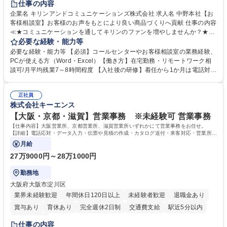
仕事の内容
企業名 キリンアンドコミュニケーションズ株式会社 求人名 中野本社【お
客様相談室】お客様のお声をもとにより良い商品づくりへ貢献 仕事の内容
≪★コミュニケーションを通してキリンのファンを増やしませんか？★≫
お客様のお声をより良い商品づくりに活かしていく上で、窓口となるお客
必要な経験・能力等
様相談室でのお仕事です。 日々お客様からいただくキリングループへのご
必要な経験・能力等 【必須】コールセンターやお客様相談室の業務経験、
意見を、企業活動に活かしています。お客様からの声に迅速かつ誠意をも
PCが使える方（Word・Excel）【働き方】在宅勤務・リモートワーク相
って対応、情報提供するとともにグループ内活動に反映しています。 【具
談可/月平均残業7～8時間程度 【入社後の研修】着任から1か月は電話対応
体的には】電話応対、メール、お手紙対応、ご指摘品調査報告書作成、有
のOJTを中心に実施し、電話対応に慣れた段階でメール・手紙のOJTを実
人チャットボット対応など。 【1日の対応件数】■電話：月間一人当たり
施する予定です。独り立ち以降もしっかりフォローする体制を整えていま
平均100件前後■メール・手紙：同上40件前後 募集職種 中野本社【お客様
正社員
すのでご安心ください。 【当社について】キリングループの広報機能を担
株式会社キーエンス
相談室】お客様のお声をもとにより良い商品づくりへ貢献
う会社として、お客様との出会いを大切にし、磨き上げたホスピタリティ
を込めてコミュニケーションをとりながら広報関連業務を行っておりま
【大阪・京都・滋賀】営業事務 ※未経験可 営業事務
す。 学歴・資格 学歴：大学院 大学 高専 短大 専修学校 高校 語学力： 資
【仕事内容】大阪営業所、京都営業所、滋賀営業所いずれかにて営業事務をお任せ。
格：
【詳細】電話応対・データ入力・伝票や見積の作成・カタログ送付・来客対応・営業所内
で発生する事務業務や業務改善をお任せ。
月給
27万9000円～28万1000円
勤務地
大阪府大阪市淀川区
業界未経験歓迎
年間休日120日以上
未経験者歓迎
退職金あり
賞与あり
育休あり
完全週休2日制
交通費支給
駅近5分以内
土日祝休み
仕事の内容