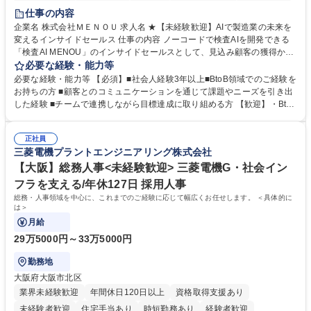
時短勤務あり
経験者歓迎
在宅OK
完全週休2日制
交通費支給
仕事の内容
駅近5分以内
土日祝休み
服装自由
企業名 株式会社ＭＥＮＯＵ 求人名 ★【未経験歓迎】AIで製造業の未来を
変えるインサイドセールス 仕事の内容 ノーコードで検査AIを開発できる
「検査AI MENOU」のインサイドセールスとして、見込み顧客の獲得から
商談機会の創出までを担っていただきます。マーケティングとフィールド
必要な経験・能力等
セールスをつなぐ役割として、 適切なタイミングで顧客とコミュニケーシ
必要な経験・能力等 【必須】■社会人経験3年以上■BtoB領域でのご経験を
ョンを取りながら、受注につながる商談機会の最大化を目指します。 【具
お持ちの方 ■顧客とのコミュニケーションを通じて課題やニーズを引き出
体的な仕事内容】 リードへの電話・メールによるアプローチ/リードナー
した経験 ■チームで連携しながら目標達成に取り組める方 【歓迎】・BtoB
チャリングおよび商談創出/CRMを活用した顧客情報の管理・分析/マーケ
SaaS企業での営業またはインサイドセールス経験 ・製造業向けの営業経
ティング施策と連携したフォローアップ/商談化率向上に向けた改善提案・
験 ・オフライン・オンラインセミナー登壇経験 ・マーケティング施策の
実行/フィールドセールスへの案件連携 募集職種 ★【未経験歓迎】AIで製
正社員
企画・実行経験 ・CRM・リードナーチャリングに関する知見 ・データを
三菱電機プラントエンジニアリング株式会社
造業の未来を変えるインサイドセールス
もとに営業プロセスを改善した経験 学歴・資格 学歴：大学院 大学 高専 短
大 専修学校 高校 語学力： 資格：
【大阪】総務人事<未経験歓迎> 三菱電機G・社会イン
フラを支える/年休127日 採用人事
総務・人事領域を中心に、これまでのご経験に応じて幅広くお任せします。 ＜具体的に
は＞
月給
29万5000円～33万5000円
勤務地
大阪府大阪市北区
業界未経験歓迎
年間休日120日以上
資格取得支援あり
未経験者歓迎
住宅手当あり
時短勤務あり
経験者歓迎