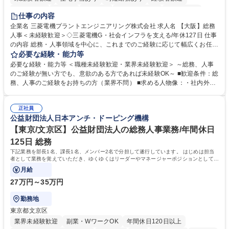
退職金あり
在宅OK
賞与あり
完全週休2日制
交通費支給
仕事の内容
駅近5分以内
土日祝休み
服装自由
寮・社宅あり
食事補助あり
企業名 三菱電機プラントエンジニアリング株式会社 求人名 【大阪】総務
人事＜未経験歓迎＞◇三菱電機G・社会インフラを支える/年休127日 仕事
の内容 総務・人事領域を中心に、これまでのご経験に応じて幅広くお任せ
します。 ＜具体的には＞ ・総務/人事労務（給与・社保・勤怠管理など）
必要な経験・能力等
・採用・教育研修 ・福利厚生運用 など ※基本的には事務所勤務ですが、
必要な経験・能力等 ＜職種未経験歓迎・業界未経験歓迎＞ ～総務、人事
採用や教育等の業務内容により、関西圏以外への日帰り・宿泊を伴う国内
のご経験が無い方でも、意欲のある方であれば未経験OK～ ■歓迎条件：総
出張もございます。 ※担当業務を持ちつつ、お互いに助け合いながら、総
務、人事のご経験をお持ちの方（業界不問） ■求める人物像：・社内外の
務部という組織として協力しながら進める体制です。 募集職種 【大阪】
関係各部門との調整を率先して行い、業務を円滑に遂行できる協調性やコ
総務人事＜未経験歓迎＞◇三菱電機G・社会インフラを支える/年休127日
ミュニケーション能力を持っている方 ・人事総務領域に興味がありゼネラ
正社員
リスト志向をお持ちの方 学歴・資格 学歴：大学院 大学 語学力： 資格：
公益財団法人日本アンチ・ドーピング機構
【東京/文京区】公益財団法人の総務人事業務/年間休日
125日 総務
下記業務を部長1名、課長1名、メンバー2名で分担して遂行しています。 はじめは担当
者として業務を覚えていただき、ゆくゆくはリーダーやマネージャーポジションとして活
躍いただくことを期待しています。
月給
27万円～35万円
勤務地
東京都文京区
業界未経験歓迎
副業・WワークOK
年間休日120日以上