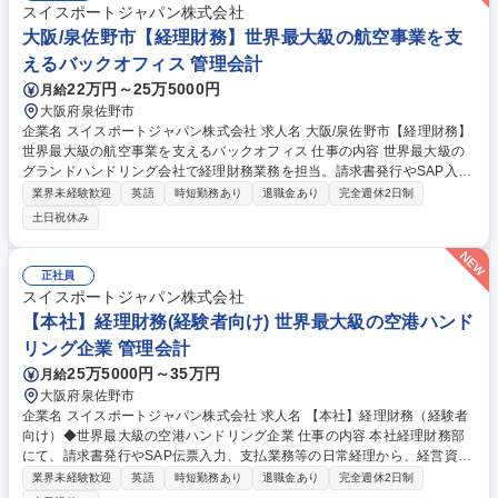
スイスポートジャパン株式会社
大阪/泉佐野市【経理財務】世界最大級の航空事業を支
えるバックオフィス 管理会計
22万円～25万5000円
月給
大阪府泉佐野市
企業名 スイスポートジャパン株式会社 求人名 大阪/泉佐野市【経理財務】
世界最大級の航空事業を支えるバックオフィス 仕事の内容 世界最大級の
グランドハンドリング会社で経理財務業務を担当。請求書発行やSAP入力
から経営資料作成、監査対応まで幅広くお任せします。グローバル企業の
業界未経験歓迎
英語
時短勤務あり
退職金あり
完全週休2日制
本社で着実にスキルアップできる環境です。 ▼日常経理から決算補助ま
土日祝休み
で、ご経験に応じて段階的にご担当いただく予定です。 ・請求書発行、入
金管理、売掛金管理 ・SAP伝票入力、証票チェック、支払業務 ・経営資
料の作成、問い合わせ対応 ・会計監査や税理士の補助対応など 募集職種
正社員
大阪/泉佐野市【経理財務】世界最大級の航空事業を支えるバックオフィス
スイスポートジャパン株式会社
【本社】経理財務(経験者向け) 世界最大級の空港ハンド
リング企業 管理会計
25万5000円～35万円
月給
大阪府泉佐野市
企業名 スイスポートジャパン株式会社 求人名 【本社】経理財務（経験者
向け）◆世界最大級の空港ハンドリング企業 仕事の内容 本社経理財務部
にて、請求書発行やSAP伝票入力、支払業務等の日常経理から、経営資料
作成や監査対応まで幅広くお任せします。経験に応じて、海外親会社への
業界未経験歓迎
英語
時短勤務あり
退職金あり
完全週休2日制
レポーティングや連結決算等の業務へも挑戦可能です。 ◆請求書発行・入