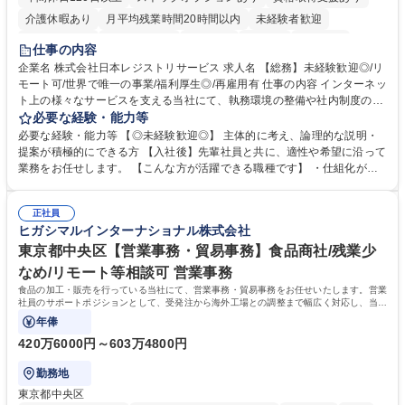
介護休暇あり
月平均残業時間20時間以内
未経験者歓迎
住宅手当あり
時短勤務あり
研修あり
在宅OK
賞与あり
仕事の内容
完全週休2日制
交通費支給
駅近5分以内
土日祝休み
服装自由
企業名 株式会社日本レジストリサービス 求人名 【総務】未経験歓迎◎/リ
モート可/世界で唯一の事業/福利厚生◎/再雇用有 仕事の内容 インターネッ
ト上の様々なサービスを支える当社にて、執務環境の整備や社内制度の検
討、イベント運営などの幅広い業務を担当し、間接的に会社の生産性向上
必要な経験・能力等
や成長に貢献している部署です。 会社の全メンバーが安心して長く成果を
必要な経験・能力等 【◎未経験歓迎◎】 主体的に考え、論理的な説明・
発揮できる環境を整えるために、毎日のメンテナンスや維持管理に加え、
提案が積極的にできる方 【入社後】先輩社員と共に、適性や希望に沿って
新たな施策検討を積極的に行っていただき、会社全体を巻き込み課題解決
業務をお任せします。 【こんな方が活躍できる職種です】 ・仕組化が好
を推進。 ・オフィス運営：執務環境の整備・物品管理・社内規定整備/改
き/得意・協働の姿勢を持っている・優先順位付け、マルチタスクが得意・
善・イベント企画/運営・非常時の対応 など、本人の希望や適性によって
様々な立場で物事を考えられる・定型業務だけでなく突発的な出来事にも
幅広い業務の体得が可能で、多様なキャリアパスを描くことも可能です。
正社員
対処できる・新しいことに興味関心がある 【魅力】■自己啓発支援：資格
ヒガシマルインターナショナル株式会社
募集職種 【総務】未経験歓迎◎/リモート可/世界で唯一の事業/福利厚生◎/
取得や通信教育など費用の80%（年間25万円まで）を補助 ■住宅手当：家
再雇用有
賃の50%（月額7万円まで）を補助 学歴・資格 学歴：大学院 大学 語学
東京都中央区【営業事務・貿易事務】食品商社/残業少
力： 資格：
なめ/リモート等相談可 営業事務
食品の加工・販売を行っている当社にて、営業事務・貿易事務をお任せいたします。営業
社員のサポートポジションとして、受発注から海外工場との調整まで幅広く対応し、当社
事業の根幹を支えていただきます。
年俸
420万6000円～603万4800円
勤務地
東京都中央区