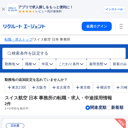
アプリで求人探しをもっと便利に！
インストール
レビュー高評価
無料
会員ログイン
/
転職・求人トップ
スイス航空 日本 事務所
検索条件を設定する
勤務地
職種
年収
こだわり条件
雇用形態
新着のみ
勤務地の追加設定を忘れていませんか？
東京23区
大阪市
名古屋市
東京都
横浜市
川崎
スイス航空 日本 事務所の転職・求人・中途採用情報
2
件
関連度順
新着順
1
〜
2
件目を表示中
正社員