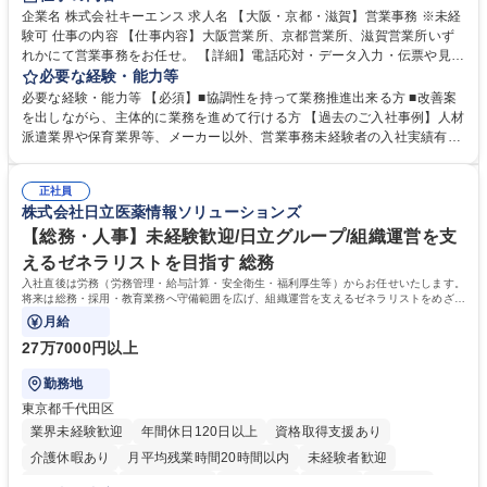
企業名 株式会社キーエンス 求人名 【大阪・京都・滋賀】営業事務 ※未経
験可 仕事の内容 【仕事内容】大阪営業所、京都営業所、滋賀営業所いず
れかにて営業事務をお任せ。 【詳細】電話応対・データ入力・伝票や見積
の作成・カタログ送付・来客対応・営業所内で発生する事務業務や業務改
必要な経験・能力等
善をお任せ。 【教育制度】ご入社後、育成担当とペアになりながらOJTに
必要な経験・能力等 【必須】■協調性を持って業務推進出来る方 ■改善案
て業務を覚えていただくことが可能です。業務システムがきちんと構築さ
を出しながら、主体的に業務を進めて行ける方 【過去のご入社事例】人材
れているため、スムーズに仕事に慣れることができる環境です。また、
派遣業界や保育業界等、メーカー以外、営業事務未経験者の入社実績有
「チームで成果を出す文化」があり、良いやり方を積極的に共有しながら
【当社の事務職について】単なる事務ではなく主体性を発揮したサポート
常に改善を目指す風土のため、安心して業務に取り組んでいただけます。
により、キーエンスの付加価値向上に貢献します。ベースの定型業務に加
募集職種 【大阪・京都・滋賀】営業事務 ※未経験可
正社員
えて、お客様や社員の状況に合わせ、能動的なサポート、改善の動きも期
株式会社日立医薬情報ソリューションズ
待され。組織を支えるスペシャリストとして、チームに貢献し、結果的に
社員から頼られる存在になることができます。平均19:30の退勤以降の業
【総務・人事】未経験歓迎/日立グループ/組織運営を支
務の持ち帰りも禁止されており、メリハリのある働き方となります。 学
えるゼネラリストを目指す 総務
歴・資格 学歴：大学院 大学 高専 短大 語学力： 資格：
入社直後は労務（労務管理・給与計算・安全衛生・福利厚生等）からお任せいたします。
将来は総務・採用・教育業務へ守備範囲を広げ、組織運営を支えるゼネラリストをめざせ
ます。
月給
27万7000円以上
勤務地
東京都千代田区
業界未経験歓迎
年間休日120日以上
資格取得支援あり
介護休暇あり
月平均残業時間20時間以内
未経験者歓迎
住宅手当あり
時短勤務あり
退職金あり
在宅OK
賞与あり