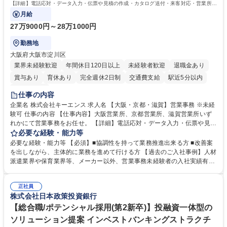
格：
【詳細】電話応対・データ入力・伝票や見積の作成・カタログ送付・来客対応・営業所内
で発生する事務業務や業務改善をお任せ。
月給
27万9000円～28万1000円
勤務地
大阪府大阪市淀川区
業界未経験歓迎
年間休日120日以上
未経験者歓迎
退職金あり
賞与あり
育休あり
完全週休2日制
交通費支給
駅近5分以内
土日祝休み
仕事の内容
企業名 株式会社キーエンス 求人名 【大阪・京都・滋賀】営業事務 ※未経
験可 仕事の内容 【仕事内容】大阪営業所、京都営業所、滋賀営業所いず
れかにて営業事務をお任せ。 【詳細】電話応対・データ入力・伝票や見積
の作成・カタログ送付・来客対応・営業所内で発生する事務業務や業務改
必要な経験・能力等
善をお任せ。 【教育制度】ご入社後、育成担当とペアになりながらOJTに
必要な経験・能力等 【必須】■協調性を持って業務推進出来る方 ■改善案
て業務を覚えていただくことが可能です。業務システムがきちんと構築さ
を出しながら、主体的に業務を進めて行ける方 【過去のご入社事例】人材
れているため、スムーズに仕事に慣れることができる環境です。また、
派遣業界や保育業界等、メーカー以外、営業事務未経験者の入社実績有
「チームで成果を出す文化」があり、良いやり方を積極的に共有しながら
【当社の事務職について】単なる事務ではなく主体性を発揮したサポート
常に改善を目指す風土のため、安心して業務に取り組んでいただけます。
により、キーエンスの付加価値向上に貢献します。ベースの定型業務に加
募集職種 【大阪・京都・滋賀】営業事務 ※未経験可
正社員
えて、お客様や社員の状況に合わせ、能動的なサポート、改善の動きも期
株式会社日本政策投資銀行
待され。組織を支えるスペシャリストとして、チームに貢献し、結果的に
社員から頼られる存在になることができます。平均19:30の退勤以降の業
【総合職/ポテンシャル採用(第2新卒)】投融資一体型の
務の持ち帰りも禁止されており、メリハリのある働き方となります。 学
ソリューション提案 インベストバンキングストラクチ
歴・資格 学歴：大学院 大学 高専 短大 語学力： 資格：