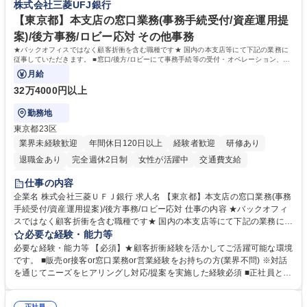
株式会社三菱UFJ銀行
【東京都】本支店の窓口業務(事務手続受付/資産運用提
案)/後方事務/ロビー応対 その他事務
★バックオフィスではなく顧客折衝を含む職種です★ 国内の本支店等にて下記の業務に
従事していただきます。 ■窓口/後方/ロビーにて事務手続等の受付・オペレーション、お
客様対応
月給
32万4000円以上
勤務地
東京都23区
業界未経験歓迎
年間休日120日以上
経験者歓迎
研修あり
退職金あり
完全週休2日制
女性が活躍中
交通費支給
土日祝休み
仕事の内容
企業名 株式会社三菱ＵＦＪ銀行 求人名 【東京都】本支店の窓口業務(事務
手続受付/資産運用提案)/後方事務/ロビー応対 仕事の内容 ★バックオフィ
スではなく顧客折衝を含む職種です★ 国内の本支店等にて下記の業務に従
事していただきます。 ■窓口/後方/ロビーにて事務手続等の受付・オペレ
必要な経験・能力等
ーション、お客様対応 ■窓口にて、ご来店された個人のお客様に対して金
必要な経験・能力等 【必須】★顧客折衝経験を活かしてご活躍可能な環境
融商品のご提案 ■効率的な事務運用の検討・構築等 ≪業務紹介：ご応募前
です。 ■販売or接客or窓口業務or営業経験をお持ちの方(業界不問) ※対話
に必ずご覧ください≫ ※記事 https://www.mysite.bk.mufg.jp/career/circle/
を通じてニーズをヒアリングし対応/提案を実施した経験必須 ■正社員とし
article17/ ※動画 https://youtu.be/H-S7HaJqqbg 募集職種 【東京都】本支
ての就業経験1年以上 【歓迎】■金融業界での就業経験■銀行での預金為替
店の窓口業務(事務手続受付/資産運用提案)/後方事務/ロビー応対
事務経験 ■金融商品の提案・販売経験 ≪魅力≫研修やOJT環境が整ってい
正社員