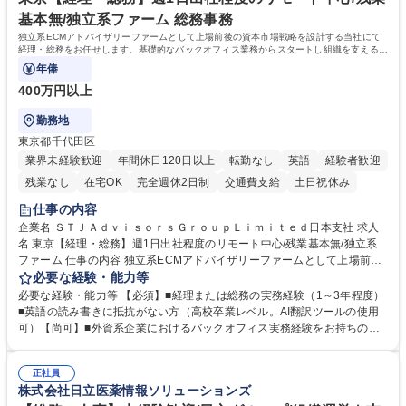
いう気概をお持ちの方を心待ちにしています。 学歴・資格 学歴：大学院
基本無/独立系ファーム 総務事務
大学 語学力： 資格：
独立系ECMアドバイザリーファームとして上場前後の資本市場戦略を設計する当社にて
経理・総務をお任せします。基礎的なバックオフィス業務からスタートし組織を支える専
任担当として広く活躍できる環境です。
年俸
400万円以上
勤務地
東京都千代田区
業界未経験歓迎
年間休日120日以上
転勤なし
英語
経験者歓迎
残業なし
在宅OK
完全週休2日制
交通費支給
土日祝休み
仕事の内容
企業名 ＳＴＪＡｄｖｉｓｏｒｓＧｒｏｕｐＬｉｍｉｔｅｄ日本支社 求人
名 東京【経理・総務】週1日出社程度のリモート中心/残業基本無/独立系
ファーム 仕事の内容 独立系ECMアドバイザリーファームとして上場前後
の資本市場戦略を設計する当社にて経理・総務をお任せします。基礎的な
必要な経験・能力等
バックオフィス業務からスタートし組織を支える専任担当として広く活躍
必要な経験・能力等 【必須】■経理または総務の実務経験（1～3年程度）
できる環境です。 ■日常経理、月次および年次決算サポート業務 ■本国
■英語の読み書きに抵抗がない方（高校卒業レベル。AI翻訳ツールの使用
（グローバル）との英文メール対応（AI翻訳ツール等を使用しての対応で
可）【尚可】■外資系企業におけるバックオフィス実務経験をお持ちの方
問題ございません） ■オフィス環境整備、郵便物の発送・受取等の総務業
【必須・尚可要件】簿記などの特別な資格や、TOEIC等のスコアは求めて
務全般 ■その他バックオフィス関連サポート ※ご経験に合わせて無理なく
おりません。日々の事務処理を丁寧かつ正確に行える方を歓迎します。
業務をお任せします。残業も基本的には発生せず、ご自身のペースで業務
正社員
【働き方について】現在は週4日程度の在宅勤務を実施しており、ワーク
株式会社日立医薬情報ソリューションズ
を進めやすく定着率の高い環境です。 募集職種 東京【経理・総務】週1日
ライフバランスを重視する方に最適な環境です（フルリモートも面接で相