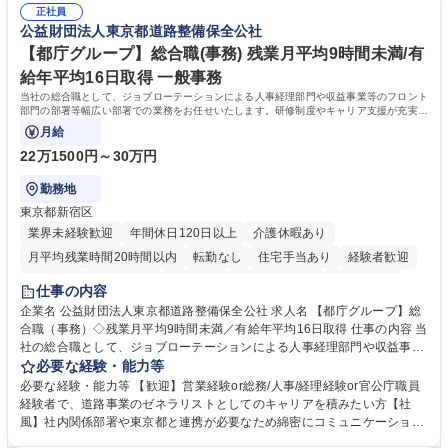
表するインフラ企業 #ポテンシャル採用
正社員
72.html ■エネルギーセキュリティの不安定化や気候変動による自然災害の
公益財団法人東京都道路整備保全公社
甚大化など、これまで以上に社会課題解決の重要性が高まっています。
「未来の日常」の創造に向けて持続可能な社会の実現に貢献してまいりま
【都庁グループ】総合職(事務) 残業月平均9時間未満/有
す。 学歴・資格 学歴：大学院 大学 語学力： 資格：
給年平均16日取得 一般事務
当社の総合職として、ジョブローテーションによる人事経理部門や収益事業等のフロント
部門の部署等幅広い部署での業務をお任せいたします。研修制度やキャリア支援が充実し
ております！ ※下記業務詳細
月給
22万1500円～30万円
勤務地
東京都新宿区
業界未経験歓迎
年間休日120日以上
介護休暇あり
月平均残業時間20時間以内
転勤なし
住宅手当あり
経験者歓迎
研修あり
退職金あり
賞与あり
完全週休2日制
交通費支給
仕事の内容
駅近5分以内
資格取得手当あり
食事補助あり
企業名 公益財団法人東京都道路整備保全公社 求人名 【都庁グループ】総
合職（事務）◇残業月平均9時間未満／有給年平均16日取得 仕事の内容 当
社の総合職として、ジョブローテーションによる人事経理部門や収益事業
等のフロント部門の部署等幅広い部署での業務をお任せいたします。研修
必要な経験・能力等
制度やキャリア支援が充実しております！ ※下記業務詳細 【業務詳細】■
必要な経験・能力等 【歓迎】営業経験or総務/人事/経理経験or官公庁職員
管理部門：広報、人事、経理など当公社の運営に係る管理業務 ■収益部
経験者で、道路事業のゼネラリストとしてのキャリアを積みたい方【社
門：駐車場の新規開拓、管理運営、新宿駅西口広場の「イベントコーナ
風】社内関係部署や東京都と連携が必要なため綿密にコミュニケーション
ー」などの管理運営 ■道路部門：整備の急がれる骨格幹線道路や木造住宅
を図っています。 【業務の魅力】■幅広く携われる：総合職（事務）で