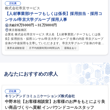
正社員
株式会社帝京サービス
【人材事業部/チーフもしくは係長】採用担当・採用コ
ンサル/帝京大学グループ 採用人事
28万5000円～31万5000円
月給
東京都板橋区
企業名 株式会社帝京サービス 求人名 【人材事業部／チーフもしくは係
長】採用担当・採用コンサル/帝京大学グループ 仕事の内容 帝京グループ
全体の中途採用を主導していただきます。帝京大学グループ全体の中途採
用ニーズを確認し、採用目標を達成していくことがミッションです。 【主
業界未経験歓迎
月平均残業時間20時間以内
退職金あり
な業務】■採用全体の進捗管理■中途採用ニーズ確認■カジュアル面談対応
■面接日程調整■候補者対応■人材会社対応■採用結果分析 など ※業務内容
の変更の範囲：当社業務全般 募集職種 【人材事業部／チーフもしくは係
長】採用担当・採用コンサル/帝京大学グループ
あなたにおすすめの求人
正社員
キリンアンドコミュニケーションズ株式会社
中野本社【お客様相談室】お客様のお声をもとにより良
い商品づくりへ貢献 インバウンドコールスタッフ