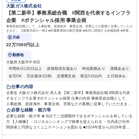
るので安心して入行いただけます。 幅広いキャリアの選択肢があり、公募
大阪ガス株式会社
や社内副業等を活用し、 一人ひとりが挑戦できるカルチャーが浸透してい
ます。 学歴・資格 学歴：大学院 大学 高専 短大 専修学校 高校 語学力：
【第二新卒】事務系総合職 #関西を代表するインフラ
資格：
企業 #ポテンシャル採用 事業企画
事務系総合職として、人事総務、資源海外、事業企画、営業などの業務に従事していただ
きます。 【業務内容の一例】■所属事業部の勤労業務 ■海外に関係する各種業務 ■営業部
門の企画スタッフ、ルート営業
月給
22万7000円以上
勤務地
大阪府大阪市中央区
年間休日120日以上
資格取得支援あり
時短勤務あり
退職金あり
在宅OK
完全週休2日制
交通費支給
駅近5分以内
土日祝休み
服装自由
第二新卒歓迎
寮・社宅あり
食事補助あり
仕事の内容
企業名 大阪ガス株式会社 求人名 【第二新卒】事務系総合職 #関西を代表
するインフラ企業 #ポテンシャル採用 仕事の内容 事務系総合職として、
人事総務、資源海外、事業企画、営業などの業務に従事していただきま
す。 【業務内容の一例】■所属事業部の勤労業務 ■海外に関係する各種業
必要な経験・能力等
務 ■営業部門の企画スタッフ、ルート営業 【キャリアパス】入社後の配属
必要な経験・能力等 ★当社でご活躍期待できるポテンシャルを有している
ポジションで一定期間ご活躍頂いた後、本人の適性及び将来のキャリアを
方 【人物像】・ロジカルシンキングで物事を捉えられる ・社内及び社外
鑑みてジョブローテーションを行います。 【育成】OJTでの現場育成や研
関係者と円滑なコミュニケーションを図れる ■2024年度から2026年度ま
修カリキュラムを通じて、Daigasグループの業務で必要となる知識につい
での3ヵ年を対象とする「Daigasグループ中期経営計画2026」を策定しま
て学んでいただきます。 募集職種 【第二新卒】事務系総合職 #関西を代
した。https://www.osakagas.co.jp/company/press/pr2024/1777576_564