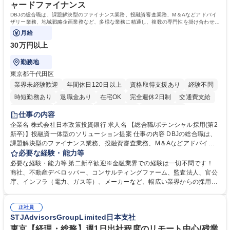
ャードファイナンス
DBJの総合職は、課題解決型のファイナンス業務、投融資審査業務、M＆Aなどアドバイ
ザリー業務、地域戦略企画業務など、多様な業務に精通し、複数の専門性を掛け合わせて
広く社会に貢献していく職種です。
月給
30万円以上
勤務地
東京都千代田区
業界未経験歓迎
年間休日120日以上
資格取得支援あり
経験不問
時短勤務あり
退職金あり
在宅OK
完全週休2日制
交通費支給
駅近5分以内
土日祝休み
第二新卒歓迎
寮・社宅あり
仕事の内容
食事補助あり
託児所あり
企業名 株式会社日本政策投資銀行 求人名 【総合職/ポテンシャル採用(第2
新卒)】投融資一体型のソリューション提案 仕事の内容 DBJの総合職は、
課題解決型のファイナンス業務、投融資審査業務、M＆Aなどアドバイザ
リー業務、地域戦略企画業務など、多様な業務に精通し、複数の専門性を
必要な経験・能力等
掛け合わせて広く社会に貢献していく職種です。 入社後は、横断的なロー
必要な経験・能力等 第二新卒歓迎※金融業界での経験は一切不問です！
テーションを経て適性や専門性に応じたキャリアを形成していただきま
商社、不動産デベロッパー、コンサルティングファーム、監査法人、官公
す。総合職として入社いただき、下記いずれかの部門でご活躍いただきま
庁、インフラ（電力、ガス等）、メーカーなど、幅広い業界からの採用実
す。※未経験の方に関しては、入行後3ヶ月間の金融の実務を学んでいた
績があります。 ＜求める人物像＞DBJでは、強い社会的使命感をもち、今
だく研修を準備しております。 ・法人RM業務・金融機能業務・コーポレ
後の日本のあり方を俯瞰する総合性と、金融分野のフロンティアを切り拓
ート・ナレッジ業務 ※それぞれの業務内容に関しては、別途その他労働条
正社員
く高い志を併せもった人材を求めています。ポテンシャル採用（第2新
STJAdvisorsGroupLimited日本支社
件備考欄に記載 募集職種 【総合職/ポテンシャル採用(第2新卒)】投融資一
卒）では、金融業界での経験や知識を問いません。新たな時代を見据え
体型のソリューション提案
て、複雑化する社会課題の解決に向けて先鞭をつける役割を担いたい、と
東京【経理・総務】週1日出社程度のリモート中心/残業