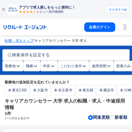
アプリで求人探しをもっと便利に！
インストール
レビュー高評価
無料
会員ログイン
/
転職・求人トップ
キャリアカウンセラー 大学 求人
検索条件を設定する
勤務地
職種
年収
こだわり条件
雇用形態
新着のみ
勤務地の追加設定を忘れていませんか？
東京23区
大阪市
名古屋市
東京都
横浜市
川崎
キャリアカウンセラー 大学 求人の転職・求人・中途採用
情報
1
件
関連度順
新着順
1
〜
1
件目を表示中