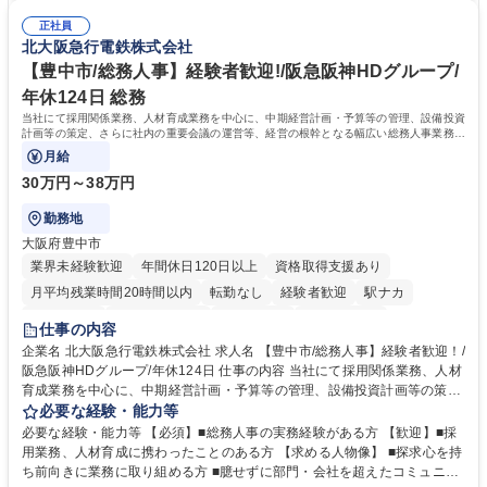
密集地域の特定整備路線の用地取得、道路に関する普及啓発事業、都内の
は、駐車場の管理運営や道路用地の取得、公益財団法人の中枢を担う管理
道路施設や道路工事現場の見学ツアー事業 ※入社後は上記いずれかの部門
正社員
部門など多岐に渡る業務を経験できます。 ■様々なプロジェクト：駐車場
北大阪急行電鉄株式会社
へ配属。※業務内容変更の範囲：会社の定める業務 募集職種 【都庁グル
事業の他、新宿駅西口広場内に設置された照明を兼ねた広告「ブライトサ
ープ】総合職（事務）◇残業月平均9時間未満／有給年平均16日取得
イン」の管理運営を行うなど、事業収益を生み出す活動を積極的に行って
【豊中市/総務人事】経験者歓迎!/阪急阪神HDグループ/
います。 学歴・資格 学歴：大学院 大学 高専 短大 専修学校 高校 語学力：
年休124日 総務
資格：
当社にて採用関係業務、人材育成業務を中心に、中期経営計画・予算等の管理、設備投資
計画等の策定、さらに社内の重要会議の運営等、経営の根幹となる幅広い総務人事業務全
般を担当していただきます。
月給
30万円～38万円
勤務地
大阪府豊中市
業界未経験歓迎
年間休日120日以上
資格取得支援あり
月平均残業時間20時間以内
転勤なし
経験者歓迎
駅ナカ
退職金あり
完全週休2日制
交通費支給
駅近5分以内
仕事の内容
土日祝休み
服装自由
昼食補助あり
食事補助あり
企業名 北大阪急行電鉄株式会社 求人名 【豊中市/総務人事】経験者歓迎！/
阪急阪神HDグループ/年休124日 仕事の内容 当社にて採用関係業務、人材
育成業務を中心に、中期経営計画・予算等の管理、設備投資計画等の策
定、さらに社内の重要会議の運営等、経営の根幹となる幅広い総務人事業
必要な経験・能力等
務全般を担当していただきます。 【主な業務内容】 ■採用関係業務および
必要な経験・能力等 【必須】■総務人事の実務経験がある方 【歓迎】■採
人材育成(社員研修)業務の推進 ■中期経営計画および予算等の管理 ■設備
用業務、人材育成に携わったことのある方 【求める人物像】 ■探求心を持
投資計画等の策定 ■社内の重要会議の運営 ■その他総務人事業務全般 【入
ち前向きに業務に取り組める方 ■臆せずに部門・会社を超えたコミュニケ