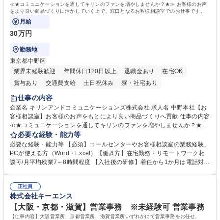
≪★コミュニケーションを通してキリンのファンを増やしませんか？★≫ お客様のお声
をより良い商品づくりに活かしていく上で、窓口となるお客様相談室でのお仕事です。
月給
30万円
勤務地
東京都中野区
業界未経験歓迎
年間休日120日以上
退職金あり
在宅OK
賞与あり
交通費支給
土日祝休み
寮・社宅あり
仕事の内容
企業名 キリンアンドコミュニケーションズ株式会社 求人名 中野本社【お
客様相談室】お客様のお声をもとにより良い商品づくりへ貢献 仕事の内容
≪★コミュニケーションを通してキリンのファンを増やしませんか？★≫
お客様のお声をより良い商品づくりに活かしていく上で、窓口となるお客
必要な経験・能力等
様相談室でのお仕事です。 日々お客様からいただくキリングループへのご
必要な経験・能力等 【必須】コールセンターやお客様相談室の業務経験、
意見を、企業活動に活かしています。お客様からの声に迅速かつ誠意をも
PCが使える方（Word・Excel）【働き方】在宅勤務・リモートワーク相
って対応、情報提供するとともにグループ内活動に反映しています。 【具
談可/月平均残業7～8時間程度 【入社後の研修】着任から1か月は電話対応
体的には】電話応対、メール、お手紙対応、ご指摘品調査報告書作成、有
のOJTを中心に実施し、電話対応に慣れた段階でメール・手紙のOJTを実
人チャットボット対応など。 【1日の対応件数】■電話：月間一人当たり
施する予定です。独り立ち以降もしっかりフォローする体制を整えていま
平均100件前後■メール・手紙：同上40件前後 募集職種 中野本社【お客様
正社員
すのでご安心ください。 【当社について】キリングループの広報機能を担
株式会社キーエンス
相談室】お客様のお声をもとにより良い商品づくりへ貢献
う会社として、お客様との出会いを大切にし、磨き上げたホスピタリティ
を込めてコミュニケーションをとりながら広報関連業務を行っておりま
【大阪・京都・滋賀】営業事務 ※未経験可 営業事務
す。 学歴・資格 学歴：大学院 大学 高専 短大 専修学校 高校 語学力： 資
【仕事内容】大阪営業所、京都営業所、滋賀営業所いずれかにて営業事務をお任せ。