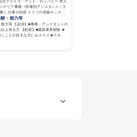
会社クライス・アンド・カンパニー 求人
インテリア事務（部署内アシスタント）】
駅近5分以内
土日祝休み
の高級キッチン
国内唯一の代理店の当社にて事務スタッ
経験・能力等
部署内の事務業務全般をお任せいたしま
・能力等 【必須】■事務・アシスタントの
を持って働いていただけるため、スキルア
以上有る方 【歓迎】■建築業界経験 ★
務全般】 ■サン
動くことが好きな方におススメ★スキル
・整理 ■電話応対 ■書類作成（会議資
境】日々の業務を通じ
宛請求書、支払書類を取りまとめて経理
体のサポートを行い、成果を実感できる
 ■ショールームアテンド・運営・予約業務
また、コミュニケーションスキルや問題
業務のアシスタント（SNS投稿補助、資
磨かれ、キャリアアップのチャンスも豊
） ■納品時の取扱説明書作成・送付（キッ
との協力や新しいアイデアを活かす場も
種 【汐留/インテリア事
いを感じながら働けます。 【歓迎】 ■
アシスタント）】■安定企業で働く
の業界のご経験が有る方■PCの作業に慣
学力： 資格：