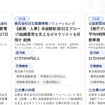
正社員
正社員
式会社
株式会社日立医薬情報ソリューションズ
公益財団
三菱電
【総務・人事】未経験歓迎/日立グルー
【都庁グ
27日
プ/組織運営を支えるゼネラリストを目
平均9時
指す 総務
般事務
幅広くお
入社直後は労務（労務管理・給与計算・安全衛生・福利厚生
当社の総合職
等）からお任せいたします。将来は総務・採用・教育業務へ守
門や収益事業
備範囲を広げ、組織運営を支えるゼネラリストをめざせます。
お任せいたし
月給
月給
す！ ※下記業
27万7000円以上
22万150
勤務地
勤務地
東京都千代田区
東京都新宿
業界未経験歓迎
年間休日120日以上
業界未経験
資格取得支援あり
介護休暇あり
介護休暇あ
月平均残業時間20時間以内
未経験者歓迎
転勤なし
仕事の内容
仕事の
住宅手当あり
時短勤務あり
退職金あり
研修あり
式会社
企業名 株式会社日立医薬情報ソリューションズ 求人
企業名 公益
菱電機
名 【総務・人事】未経験歓迎/日立グループ/組織運営
在宅OK
賞与あり
育休あり
完全週休2日制
【都庁グル
完全週休2
を支えるゼネラリストを目指す 仕事の内容 入社直後
未満／有給年平均16日
交通費支給
土日祝休み
寮・社宅あり
資格取得手