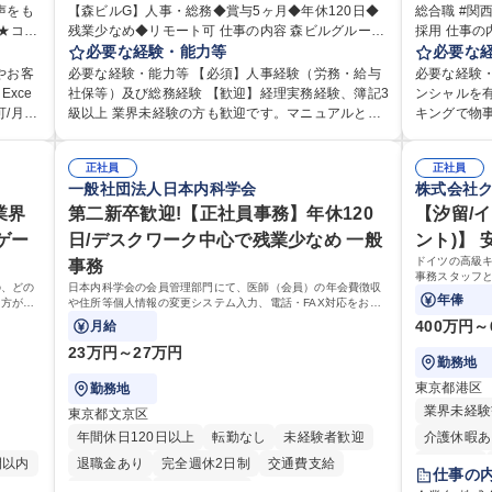
声をも
【森ビルG】人事・総務◆賞与5ヶ月◆年休120日◆
完全週休2日制
交通費支給
長期歓迎
総合職 #関
寮・社宅あ
残業少なめ◆リモート可 仕事の内容 森ビルグループ
採用 仕事の内容 事務系総合職として、人事総務、資
駅近5分以内
土日祝休み
やしま
の安定した環境で、バックオフィスから会社を支え
必要な経験・能力等
源海外、事
必要な
くりに
る人事・総務をお任せします。 労務と総務の業務を
だきます。
やお客
必要な経験・能力等 【必須】人事経験（労務・給与
必要な経験
でのお
バランスよく担当し、ゆくゆくは制度改定などのコ
務 ■海外に
xce
社保等）及び総務経験 【歓迎】経理実務経験、簿記3
ンシャルを
ア業務にも挑戦できる、やりがいある環境です。 ■勤
フ、ルート営業 【キャリアパス】入社
/月平
級以上 業界未経験の方も歓迎です。マニュアルと部
キングで物
お客様
怠管理、給与計算、社会保険手続き、年末調整等の
ションで一
内OJT体制があるため、即戦力として安心して始めら
円滑なコミュニケー
提供す
労務管理全般 ■入退社手続き、社内規定の改定や人事
将来のキャ
応に慣れ
れます。 【魅力・やりがい】森ビルGの安定基盤で
026年度ま
 【具
制度改定などのコア業務 ■社内イベントの企画運営や
正社員
います。 【
正社員
です。独
労務から総務まで幅広く携われます。定型業務に留
中期経営計画2
一般社団法人日本内科学会
株式会社
ご指摘
その他総務業務全般 ※労務と総務を1：1の割合でお
ラムを通じて
えてい
まらず、社内規定や人事制度の改定など会社のコア
sakagas.co
など。
任せ。 入社後は部内のOJTを中心に、あなたの経験
知識について学ん
キリン
業界
業務に挑戦できるため、自身の成長と組織への貢献
第二新卒歓迎!【正社員事務】年休120
472.ht
【汐留/
100
に合わせて不足している部分はいつでも質問・相談
新卒】事務系
様との
度をダイレクトに実感できます。 残業少なめ、週1日
変動による
ゲー
日/デスクワーク中心で残業少なめ 一般
ント)】
できる環境が整っているため、安心して成長できま
ポテンシャ
ィを込
リモート可など、ワークライフバランスを保ち長期
社会課題解
ドイツの高級
事務
より良
す。 募集職種 【森ビルG】人事・総務◆賞与5ヶ月
連業務
活躍できる環境です。 「これまでの幅広い経験を活
日常」の創
事務スタッフ
◆年休120日◆残業少なめ◆リモート可
の、どの
日本内科学会の会員管理部門にて、医師（会員）の年会費徴収
かし、長期的なキャリアを築きたい」という前向き
してまいります。 学歴・資格 学歴
す。 裁量を持
年俸
る方が対
や住所等個人情報の変更システム入力、電話・FAX対応をお任
です。
な意欲と挑戦を全力で応援します。 学歴・資格 学
学力： 資格
せします。将来的には、各種委員会の運営事務局業務などにも
400万円～
月給
歴：大学院 大学 高専 短大 専修学校 高校 語学力： 資
幅広く携わっていただきます。
格：日商簿記検定1級 日商簿記検定2級 日商簿記検定
23万円～27万円
勤務地
3級
東京都港区
勤務地
業界未経験
東京都文京区
年間休日120日以上
転勤なし
未経験者歓迎
介護休暇あ
間以内
退職金あり
完全週休2日制
交通費支給
転勤なし
仕事の
土日祝休み
第二新卒歓迎
完全週休2