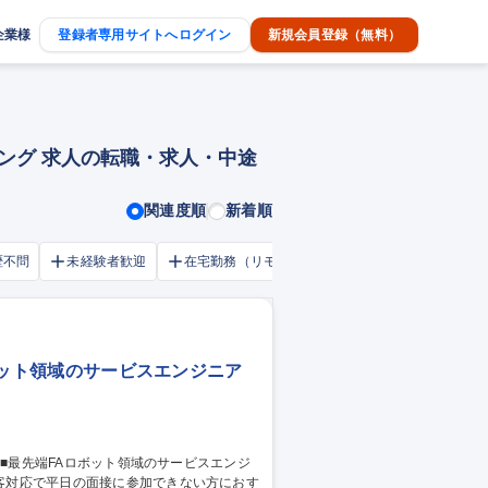
企業様
登録者専用サイトへログイン
新規会員登録（無料）
ィング 求人の転職・求人・中途
関連度順
新着順
歴不問
未経験者歓迎
在宅勤務（リモートワーク）OK
家賃補助・
ロボット領域のサービスエンジニア