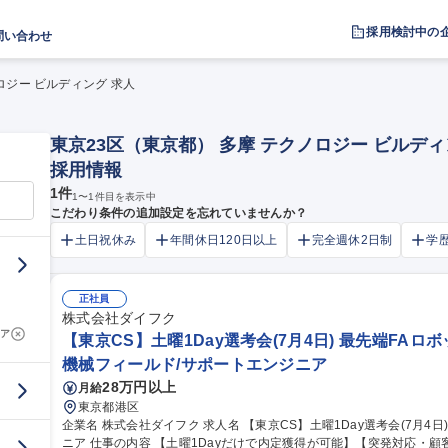
採用検討中の
問い合わせ
ロジー ビルディング 求人
東京23区（東京都） 多摩 テクノロジー ビルデ
採用情報
1
件
1
〜
1
件目を表示中
こだわり条件の追加設定を忘れていませんか？
土日祝休み
年間休日120日以上
完全週休2日制
学
正社員
株式会社ダイフク
ア
【東京CS】土曜1Day選考会(7月4日) 最先端FA
機械フィールド/サポートエンジニア
28万円以上
月給
東京都港区
企業名 株式会社ダイフク 求人名 【東京CS】土曜1Day選考会(7月4日)■最先端FAロボット領域のサービスエンジ
ニア 仕事の内容 【土曜1Dayだけで内定獲得が可能】【突発対応・顧客対応で平日の面接に参加できない方におす