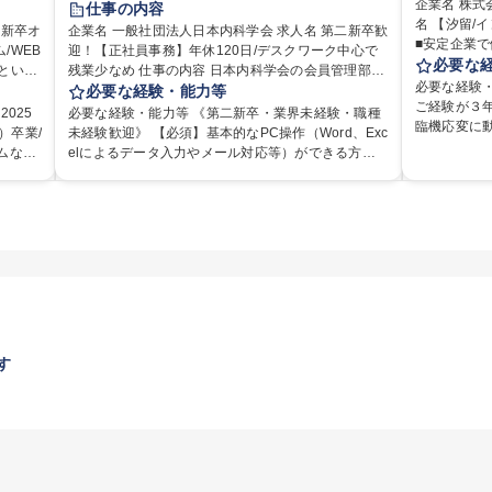
企業名 株式
仕事の内容
名 【汐留/
交通費支給
企業名 一般社団法人日本内科学会 求人名 第二新卒歓
■安定企業で働く 仕事の内容 ドイツ
/WEB
休み
迎！【正社員事務】年休120日/デスクワーク中心で
メーカーの
必要な
残業少なめ 仕事の内容 日本内科学会の会員管理部門
フとして、
必要な経験
の適性
にて、医師（会員）の年会費徴収や住所等個人情報
必要な経験・能力等
す。 裁量
ご経験が３年
りま
の変更システム入力、電話・FAX対応をお任せしま
025
必要な経験・能力等 《第二新卒・業界未経験・職種
ップも可能です。 【部署内の事務業
臨機応変に
す。将来的には、各種委員会の運営事務局業務など
）卒業/
未経験歓迎》 【必須】基本的なPC操作（Word、Exc
プルの仕分け
アップも可能です★ 【働く環
な
にも幅広く携わっていただきます。 【会員管理・デ
ムなど
elによるデータ入力やメール対応等）ができる方
料、お客様
て、組織全
ターな
ータ入力業務】 ・医師（会員）の住所変更、個人情
がある
【魅力点】 ・年休120日以上に加え、9時～17時の
へ提出等）
仕事です。
たポジ
報のシステム登録・更新 ・年会費の徴収管理や入金
「実働7時間勤務」で残業も少なくワークライフバラ
■広報・PR
解決能力が
メコン
データの照合確認 【問い合わせ対応】 ・会員（医
ンナー
ンスは抜群です。 【将来的な業務（各種委員会運
料作成など
富。チーム
らの手
師）からの電話、FAX、ネット申請に伴う相談受付
 デー
営）】 ・学会内における各種委員会のスケジュール
チン、機器等の商品） 募集職
あり、やりが
には、
・複雑な案件のへのエスカレーション・連携対応 募
調整、資料作成、当日の運営サポート 学歴・資格 学
務（部署内
インテリア
をお待
集職種 第二新卒歓迎！【正社員事務】年休120日/デ
歴：大学院 大学 語学力： 資格：
れている方 学歴・資格 学歴：大学院 大学 高専 短大
スクワーク中心で残業少なめ
専修学校 語
接
す