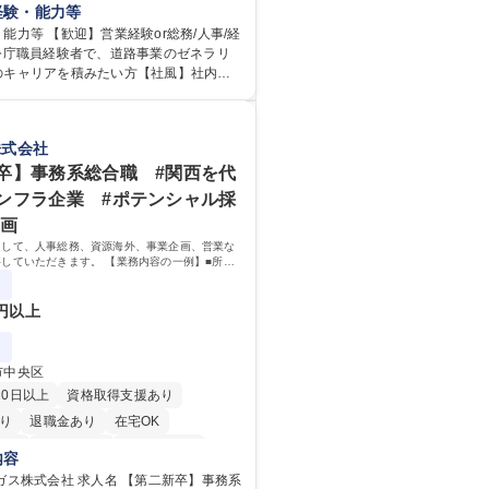
ョブローテーションによる人事経理部門
経験・能力等
等のフロント部門の部署等幅広い部署で
能力等 【歓迎】営業経験or総務/人事/経
任せいたします。研修制度やキャリア支
官公庁職員経験者で、道路事業のゼネラリ
ります！ ※下記業務詳細 【業務詳
のキャリアを積みたい方【社風】社内関
部門：広報、人事、経理など当公社の運営
京都と連携が必要なため綿密にコミュニ
業務 ■収益部門：駐車場の新規開拓、管理
ます。 【業務の魅力】■幅広く
駅西口広場の「イベントコーナー」など
総合職（事務）では、駐車場の管理運営
株式会社
 ■道路部門：整備の急がれる骨格幹線道路
の取得、公益財団法人の中枢を担う管理
密集地域の特定整備路線の用地取得、道
岐に渡る業務を経験できます。 ■様々なプ
卒】事務系総合職 #関西を代
普及啓発事業、都内の道路施設や道路工
：駐車場事業の他、新宿駅西口広場内に
ンフラ企業 #ポテンシャル採
学ツアー事業 ※入社後は上記いずれかの
照明を兼ねた広告「ブライトサイン」の
企画
。※業務内容変更の範囲：会社の定める
行うなど、事業収益を生み出す活動を積
として、人事総務、資源海外、事業企画、営業な
資格 学歴：大学院 大学
していただきます。 【業務内容の一例】■所属
間未満／有給年平均16日取得
専修学校 高校 語学力： 資格：
務 ■海外に関係する各種業務 ■営業部門の企画
ート営業
0円以上
市中央区
20日以上
資格取得支援あり
り
退職金あり
在宅OK
日制
交通費支給
駅近5分以内
内容
服装自由
第二新卒歓迎
 求人名 【第二新卒】事務系