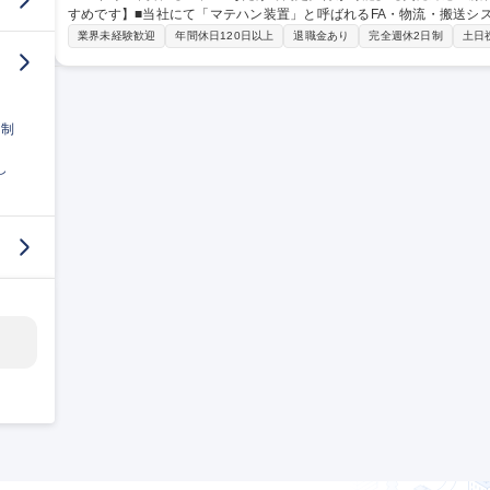
すめです】■当社にて「マテハン装置」と呼ばれるFA・物流・搬送シ
ます。 【エンジニアとしてキャリアアップが可能】■入社後3年程度は点検業務を通してマテハンの基礎を習得い
業界未経験歓迎
年間休日120日以上
退職金あり
完全週休2日制
土日
ただきます。■その後は顧客に適した保全計画の作成や提案業務も徐
の価値提供の幅を広げてただく事が可能です。■また、協力/工事会社
ント経験の習得も可能です。■FA機器の最先端技術に触れられるため技術者
【東京CS】土曜1Day選考会(7月4日)■最先端FAロボット領域のサー
日制
し