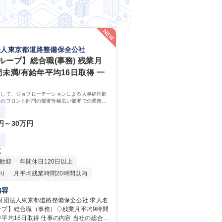
法人東京都道路整備保全公社
ループ】総合職(事務) 残業月
間未満/有給年平均16日取得 一
として、ジョブローテーションによる人事経理部
等のフロント部門の部署等幅広い部署での業務を
ます。研修制度やキャリア支援が充実しておりま
務詳細
0円～30万円
区
歓迎
年間休日120日以上
り
月平均残業時間20時間以内
住宅手当あり
経験者歓迎
内容
退職金あり
賞与あり
財団法人東京都道路整備保全公社 求人名
ープ】総合職（事務）◇残業月平均9時間
日制
交通費支給
駅近5分以内
取得 仕事の内容 当社の総合職
当あり
食事補助あり