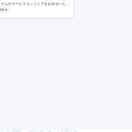
ステムのサービスエンジニアをお任せいたし
祝休み
々にお任せしていく予定ですので、お客様へ
の社員さんの管理監督業務を通してマネジメ
におすすめの環境です。 募集職種
ビスエンジニア