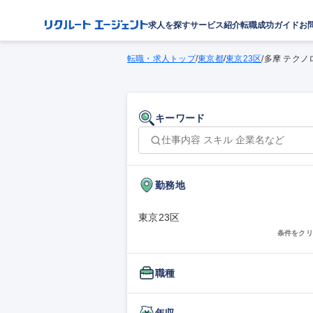
求人を探す
サービス紹介
転職成功ガイド
お
転職・求人トップ
/
東京都
/
東京23区
/
多摩 テクノ
キーワード
勤務地
東京23区
条件をクリ
職種
年収