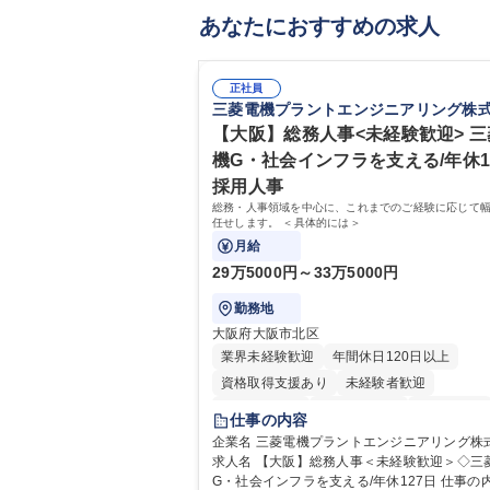
あなたにおすすめの求人
正社員
三菱電機プラントエンジニアリング株
【大阪】総務人事<未経験歓迎> 
機G・社会インフラを支える/年休1
採用人事
総務・人事領域を中心に、これまでのご経験に応じて
任せします。 ＜具体的には＞
月給
29万5000円～33万5000円
勤務地
大阪府大阪市北区
業界未経験歓迎
年間休日120日以上
資格取得支援あり
未経験者歓迎
住宅手当あり
時短勤務あり
経験者歓迎
仕事の内容
退職金あり
在宅OK
賞与あり
企業名 三菱電機プラントエンジニアリング株
求人名 【大阪】総務人事＜未経験歓迎＞◇三
完全週休2日制
交通費支給
駅近5分以内
G・社会インフラを支える/年休127日 仕事の内容 総
土日祝休み
服装自由
寮・社宅あり