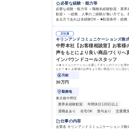
務・人事領域を中心に、これまでのご経験に
必要な経験・能力等
食事補助あり
幅広くお任せします。 ＜具体的には＞ ・総務/人事労
必要な経験・能力等 ＜職種未経験歓迎・業界
務（給与・社保・勤怠管理など） ・採用・教
歓迎＞ ～総務、人事のご経験が無い方でも、
・福利厚生運用 など ※基本的には事務所勤務
ある方であれば未経験OK～ ■歓迎条件：総務
が、採用や教育等の業務内容により、関西圏
のご経験をお持ちの方（業界不問） ■求める人物
の日帰り・宿泊を伴う国内出張もございます。
像：・社内外の関係各部門との調整を率先し
当業務を持ちつつ、お互いに助け合いながら
正社員
い、業務を円滑に遂行できる協調性やコミュ
キリンアンドコミュニケーションズ株
部という組織として協力しながら進める体制
ション能力を持っている方 ・人事総務領域に
募集職種 【大阪】総務人事＜未経験歓迎＞◇
ありゼネラリスト志向をお持ちの方 学歴・資格 学
中野本社【お客様相談室】お客様
機G・社会インフラを支える/年休127日
歴：大学院 大学 語学力： 資格：
声をもとにより良い商品づくりへ
インバウンドコールスタッフ
≪★コミュニケーションを通してキリンのファンを増
んか？★≫ お客様のお声をより良い商品づくりに活か
上で、窓口となるお客様相談室でのお仕事です。
月給
30万円
勤務地
東京都中野区
業界未経験歓迎
年間休日120日以上
退職金あり
在宅OK
賞与あり
交通費
土日祝休み
寮・社宅あり
仕事の内容
企業名 キリンアンドコミュニケーションズ株