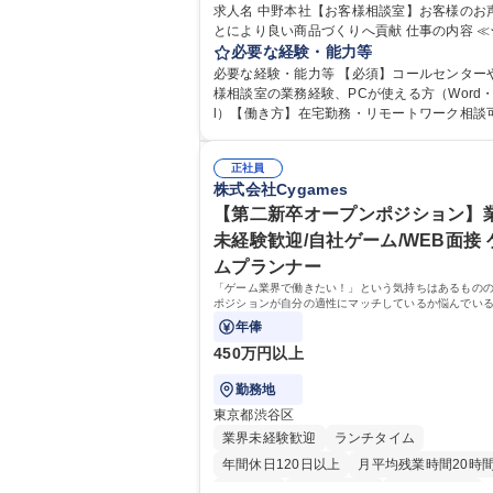
求人名 中野本社【お客様相談室】お客様のお
とにより良い商品づくりへ貢献 仕事の内容 ≪★コミ
ュニケーションを通してキリンのファンを増
必要な経験・能力等
せんか？★≫ お客様のお声をより良い商品づ
必要な経験・能力等 【必須】コールセンター
活かしていく上で、窓口となるお客様相談室
様相談室の業務経験、PCが使える方（Word・E
仕事です。 日々お客様からいただくキリングループ
l）【働き方】在宅勤務・リモートワーク相談可
へのご意見を、企業活動に活かしています。
均残業7～8時間程度 【入社後の研修】着任から1か
からの声に迅速かつ誠意をもって対応、情報
月は電話対応のOJTを中心に実施し、電話対
るとともにグループ内活動に反映しています。
正社員
た段階でメール・手紙のOJTを実施する予定
株式会社Cygames
体的には】電話応対、メール、お手紙対応、
り立ち以降もしっかりフォローする体制を整
品調査報告書作成、有人チャットボット対応
ますのでご安心ください。 【当社について】
【第二新卒オープンポジション】
【1日の対応件数】■電話：月間一人当たり平均
グループの広報機能を担う会社として、お客
未経験歓迎/自社ゲーム/WEB面接 
件前後■メール・手紙：同上40件前後 募集職種 中野
出会いを大切にし、磨き上げたホスピタリテ
ムプランナー
本社【お客様相談室】お客様のお声をもとに
めてコミュニケーションをとりながら広報関
い商品づくりへ貢献
「ゲーム業界で働きたい！」という気持ちはあるもの
を行っております。 学歴・資格 学歴：大学院 大学
ポジションが自分の適性にマッチしているか悩んでい
高専 短大 専修学校 高校 語学力： 資格：
象となります！
年俸
450万円以上
勤務地
東京都渋谷区
業界未経験歓迎
ランチタイム
年間休日120日以上
月平均残業時間20時
転勤なし
未経験者歓迎
住宅手当あり