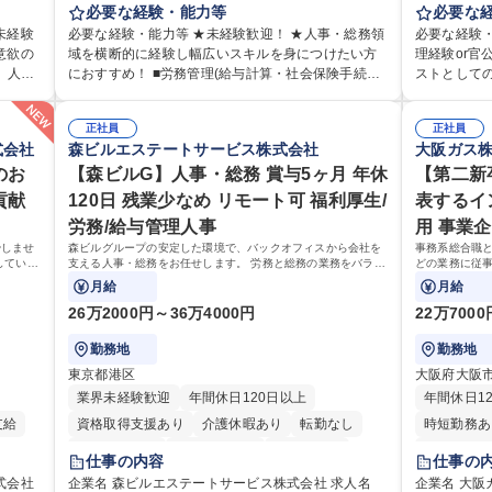
応じて
は労務（労務管理・給与計算・安全衛生・福利厚生
必要な経験・能力等
として、ジ
必要な
等）からお任せいたします。将来は総務・採用・教
や収益事業
未経験
必要な経験・能力等 ★未経験歓迎！ ★人事・総務領
必要な経験・
育研修
育業務へ守備範囲を広げ、組織運営を支えるゼネラ
の業務をお
意欲の
域を横断的に経験し幅広いスキルを身につけたい方
理経験or
です
リストをめざせます。 ・初期業務：労働時間管理、
援が充実してお
、人事
におすすめ！ ■労務管理(給与計算・社会保険手続
ストとして
以外へ
給与計算、社会保険対応、福利厚生管理、安全衛
細】■管理
き・勤怠管理など)に関心があり主体的に取り組める
係部署や東
 ※担
生、健康経営推進等をお任せします。ご経験に応じ
に係る管理
て行
方 ※労務経験者は早期にご活躍いただけます。 ■チ
ケーションを図ってい
、総務
て、休職者管理など、幅広く経験を積んでいただき
正社員
運営、新宿
正社員
ニケー
ームで仕事を推進できる方■将来はマネジメント職と
携われる：
式会社
森ビルエステートサービス株式会社
大阪ガス
です。
ます。 ・将来的な広がり：総務・採用・教育・税務
の管理運営
興味が
して活躍したい 【尚可】■人事、労務、採用、教育業
や道路用地
三菱電
対応・経営企画等。 ★メンバーがマンツーマンで丁
や木造住宅
のお
務のご経験 ■労務管理（給与計算・社会保険手続き・
【森ビルG】人事・総務 賞与5ヶ月 年休
部門など多
【第二新
寧に教えるため、ご経験が浅くても安心！幅広く経
路に関する
勤怠管理など）の経験 ■衛生管理者の資格をお持ちの
ロジェクト
貢献
120日 残業少なめ リモート可 福利厚生/
表するイ
験を積みたい意欲がある方に最適な環境です。 募集
事現場の見
方 学歴・資格 学歴：大学院 大学 高専 短大 専修学校
設置された
労務/給与管理人事
用 事業
職種 【総務・人事】未経験歓迎/日立グループ/組織運
部門へ配属
高校 語学力： 資格：
管理運営を
営を支えるゼネラリストを目指す
業務 募集職種 【都庁グループ】総合職（事務）◇残
やしませ
森ビルグループの安定した環境で、バックオフィスから会社を
事務系総合職
極的に行っています。 学歴・
していく
支える人事・総務をお任せします。 労務と総務の業務をバラン
どの業務に従事
業月平均9時
高専 短大 
スよく担当し、ゆくゆくは制度改定などのコア業務にも挑戦で
事業部の勤労業
月給
月給
きる、やりがいある環境です。
スタッフ、ル
26万2000円～36万4000円
22万700
勤務地
勤務地
東京都港区
大阪府大阪
業界未経験歓迎
年間休日120日以上
年間休日1
支給
資格取得支援あり
介護休暇あり
転勤なし
時短勤務あ
未経験者歓迎
時短勤務あり
経験者歓迎
完全週休2
仕事の内容
仕事の
退職金あり
在宅OK
賞与あり
育休あり
土日祝休み
式会社
企業名 森ビルエステートサービス株式会社 求人名
企業名 大阪ガス株式会社