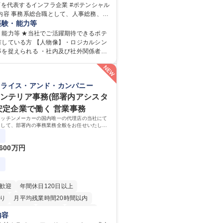
西を代表するインフラ企業 #ポテンシャル
り
食事補助あり
業企画、営業などの業務に従事していた
経験・能力等
 【業務内容の一例】■所属事業部の勤労業
・能力等 ★当社でご活躍期待できるポテ
関係する各種業務 ■営業部門の企画スタッ
有している方 【人物像】・ロジカルシン
後の配属ポジ
事を捉えられる ・社内及び社外関係者と
定期間ご活躍頂いた後、本人の適性及び
ションを図れる ■2024年度から2
リアを鑑みてジョブローテーションを行
での3ヵ年を対象とする「Daigasグループ
育成】OJTでの現場育成や研修カリキュ
026」を策定しました。https://www.o
クライス・アンド・カンパニー
、Daigasグループの業務で必要となる
.jp/company/press/pr2024/1777576_56
でいただきます。 募集職種 【第二
ml ■エネルギーセキュリティの不安定化や気候
インテリア事務(部署内アシスタ
総合職 #関西を代表するインフラ企業 #
自然災害の甚大化など、これまで以上に
 安定企業で働く 営業事務
ル採用
決の重要性が高まっています。「未来の
キッチンメーカーの国内唯一の代理店の当社にて
造に向けて持続可能な社会の実現に貢献
として、部署内の事務業務全般をお任せいたしま
：大学院 大学 語
って働いていただけるため、スキルアップも可能
：
600万円
歓迎
年間休日120日以上
り
月平均残業時間20時間以内
退職金あり
在宅OK
育休あり
内容
日制
インセンティブあり