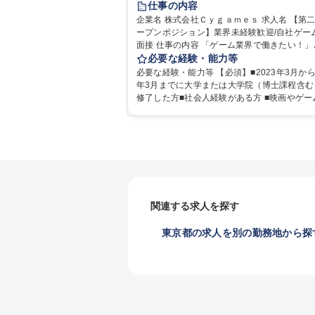
仕事の内容
経験者歓迎
完全週休2日制
企業名 株式会社Ｃｙｇａｍｅｓ 求人名 【第二新卒オ
ープンポジション】業界未経験歓迎/自社ゲーム
インセンティブあり
交通費支給
土日祝
面接 仕事の内容 「ゲーム業界で働きたい！」という
服装自由
昼食補助あり
第二新卒歓迎
気持ちはあるものの、どのポジションが自分
必要な経験・能力等
食事補助あり
にマッチしているか悩んでいる方が対象とな
必要な経験・能力等 【必須】■2023年3月から2
す！ 総合職（プランナー/データアナリストなど）、
年3月までに大学または大学院（博士課程含む
技術職（開発エンジニ ア/インフラエンジニア
修了した方■社会人経験がある方 ■映画やゲー
ど）、デザイン職（デザイナー/イラストレ ー
のコンテンツに親しみ、ビジネスとして興味
ど）等から、面接でご希望と適正にマッチし
方 《入社実績 例》 ・メーカー → プロジェクトマネ
ションをご案内いたします。ゲームやエンタ
ージャー ・ソーシャルゲーム → ゲームプラ
テンツが大好きで、「ゲーム業界の未来を自
・通信 → ゲームエンジニア ・独立行政法人 →
で作りたい」「最高のコンテンツを作るため
タサイエンティスト 学歴・資格 学歴：大学院 大学
何でもやる」という情熱に溢れた方のご応募
語学力： 資格：
ちしております。 募集職種 【第二新卒オープンポジ
ション】業界未経験歓迎/自社ゲーム/WEB面
関連する求人を探す
東京都の求人を別の勤務地から探